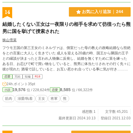
14
お気に入り追加
244
結婚したくない王女は一夜限りの相手を求めて彷徨ったら熊
男に国を挙げて捜索された
狭山雪菜
フウモ王国の第三王女のミネルヴァは、側室だった母の教えの政略結婚なら拒絶
をとの言葉に大人しく生きていた 成人を迎える20歳の時、国王から隣国の王子
との縁談が決まったと言われ人物像に反発し、結婚を無くすために策を練った
ある日、お忍びで町で買い物をしていると、熊男に体当たりされその行く先々に
彼が現れた 酒場で話していると、お互い惹かれ合っている事に気が付き………
この作品は「小説家になろう」にも掲載しております。
恋愛
完結
短編
R18
24h.ポイント
35pt
19,576
8,585
位 / 228,624件
位 / 66,322件
小説
恋愛
筋肉
溺愛/執着
王女
将軍
熊
感想数 1
文字数 45,201
最終更新日 2024.10.13
登録日 2021.12.03