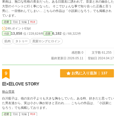
果南は、無口な性格の美女だった。ある日親友に誘われて、音楽と水の融合した
大型のイベントに行く事になった。 そこでひょんな事で知り合った正義と言う
男に、一目惚れしてしまい… こちらの作品は「小説家になろう」でも掲載され
ています。
恋愛
完結
短編
R18
24h.ポイント
63pt
13,858
6,182
位 / 228,624件
位 / 66,322件
小説
恋愛
筋肉
タトゥー
黒髪ロングヒロイン
感想数 0
文字数 61,255
最終更新日 2026.05.11
登録日 2024.04.17
9
お気に入り追加
137
巨×巨LOVE STORY
狭山雪菜
白川藍子は、他の女の子よりも大きな胸をしていた。ある時、好きだと思ってい
た男友達から、実は小さい胸が好きと言われ…… こちらの作品は、「小説家に
なろう」でも掲載しております。
恋愛
完結
短編
R18