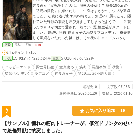
肉食系女子が転生したのは、薄幸の令嬢！？ 身長190cmの
「辺境の怪物」に嫁いだら……中身はまさかの、ウブな童貞
でした。 初夜に逃げ出す夫を捕まえ、無理やり襲ったら、隠
れていた野獣の本能を呼び覚ましてしまったようで……？ 襲
ったつもりが朝まで愛され、気づけば監禁生活がスタートし
ました。 勘違い筋肉×肉食女子の溺愛ラブコメディ。 ※美味
しく童貞をいただいた後には、その後の甘々・ドタバタな
日々も連載しています！
恋愛
完結
長編
R18
24h.ポイント
71pt
13,017
5,810
位 / 228,624件
位 / 66,322件
小説
恋愛
ハッピーエンド
異世界転生
童貞攻め
筋肉
悪役令嬢
溺愛
監禁(ヤンデレ)
ラブコメ
肉食系女子
第19回恋愛小説大賞
感想数 0
文字数 67,683
最終更新日 2026.01.26
登録日 2026.01.16
7
お気に入り追加
19
【サンプル】憧れの筋肉トレーナーが、催淫ドリンクのせい
で絶倫野獣に豹変しました。