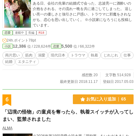
ある日、会社の先輩の結婚式で会った、志波亮一に酒酔いの
介抱をされる。その流れ一晩を共に過ごしてしまった。 逞し
い亮一の優しさと強引さに戸惑い、トラウマに邪魔をされな
がも、恋心を思い出していく。 ※小説家になろうにも投稿し
ています。
恋愛
連載中
長編
R18
24h.ポイント
78pt
12,386
5,500
位 / 228,624件
位 / 66,322件
小説
恋愛
両片思い
筋肉
溺愛
現代日本
トラウマ
執着
じれじれ
仕事
結婚
エタニティ
感想数 20
文字数 514,928
最終更新日 2018.11.17
登録日 2017.05.03
6
お気に入り追加
65
「辺境の怪物」の童貞を奪ったら、執着スイッチが入ってし
まい、監禁されました
ALMA
※2026年第19回恋愛小説大賞「奨励賞」をいただきました。