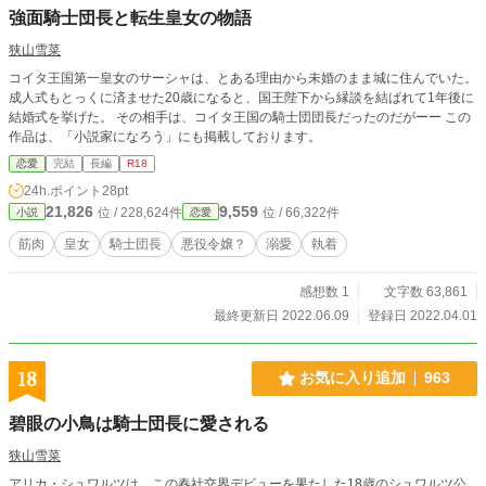
強面騎士団長と転生皇女の物語
狭山雪菜
コイタ王国第一皇女のサーシャは、とある理由から未婚のまま城に住んでいた。
成人式もとっくに済ませた20歳になると、国王陛下から縁談を結ばれて1年後に
結婚式を挙げた。 その相手は、コイタ王国の騎士団団長だったのだがーー この
作品は、「小説家になろう」にも掲載しております。
恋愛
完結
長編
R18
24h.ポイント
28pt
21,826
9,559
位 / 228,624件
位 / 66,322件
小説
恋愛
筋肉
皇女
騎士団長
悪役令嬢？
溺愛
執着
感想数 1
文字数 63,861
最終更新日 2022.06.09
登録日 2022.04.01
18
お気に入り追加
963
碧眼の小鳥は騎士団長に愛される
狭山雪菜
アリカ・シュワルツは、この春社交界デビューを果たした18歳のシュワルツ公