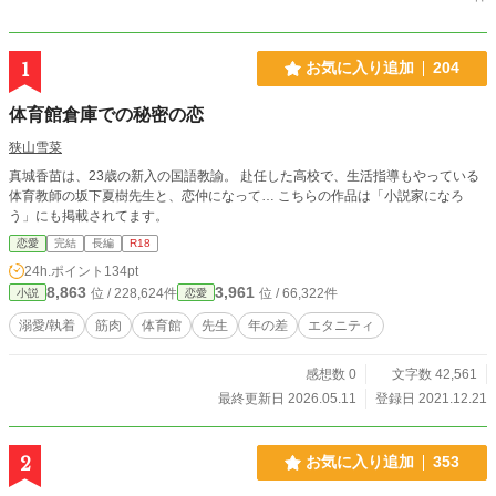
1
お気に入り追加
204
体育館倉庫での秘密の恋
狭山雪菜
真城香苗は、23歳の新入の国語教諭。 赴任した高校で、生活指導もやっている
体育教師の坂下夏樹先生と、恋仲になって… こちらの作品は「小説家になろ
う」にも掲載されてます。
恋愛
完結
長編
R18
24h.ポイント
134pt
8,863
3,961
位 / 228,624件
位 / 66,322件
小説
恋愛
溺愛/執着
筋肉
体育館
先生
年の差
エタニティ
感想数 0
文字数 42,561
最終更新日 2026.05.11
登録日 2021.12.21
2
お気に入り追加
353