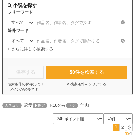
小説を探す
フリーワード
除外ワード
+ さらに詳しく検索する
保存する
50
件を検索する
検索条件の保存には
ロ
× 検索条件をクリアする
グイン
が必要です。
恋愛
R18のみ
筋肉
カテゴリ
R指定
タグ
1
2
50
件