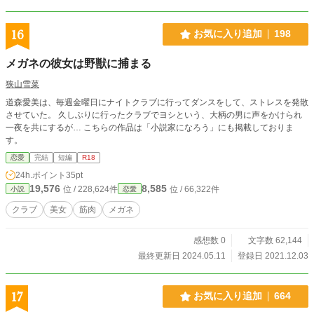
16
お気に入り追加
198
メガネの彼女は野獣に捕まる
狭山雪菜
道森愛美は、毎週金曜日にナイトクラブに行ってダンスをして、ストレスを発散
させていた。 久しぶりに行ったクラブでヨシという、大柄の男に声をかけられ
一夜を共にするが… こちらの作品は「小説家になろう」にも掲載しておりま
す。
恋愛
完結
短編
R18
24h.ポイント
35pt
19,576
8,585
位 / 228,624件
位 / 66,322件
小説
恋愛
クラブ
美女
筋肉
メガネ
感想数 0
文字数 62,144
最終更新日 2024.05.11
登録日 2021.12.03
17
お気に入り追加
664