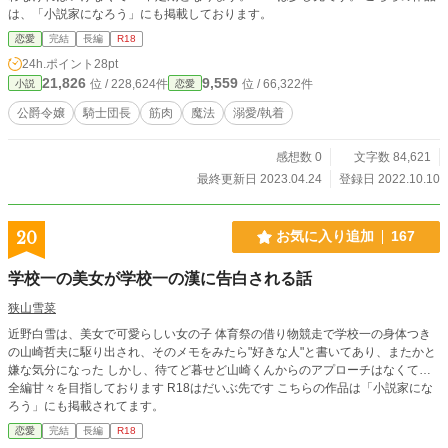
は、「小説家になろう」にも掲載しております。
恋愛
完結
長編
R18
24h.ポイント
28pt
21,826
9,559
位 / 228,624件
位 / 66,322件
小説
恋愛
公爵令嬢
騎士団長
筋肉
魔法
溺愛/執着
感想数 0
文字数 84,621
最終更新日 2023.04.24
登録日 2022.10.10
20
お気に入り追加
167
学校一の美女が学校一の漢に告白される話
狭山雪菜
近野白雪は、美女で可愛らしい女の子 体育祭の借り物競走で学校一の身体つき
の山崎哲夫に駆り出され、そのメモをみたら"好きな人"と書いてあり、またかと
嫌な気分になった しかし、待てど暮せど山崎くんからのアプローチはなくて…
全編甘々を目指しております R18はだいぶ先です こちらの作品は「小説家にな
ろう」にも掲載されてます。
恋愛
完結
長編
R18