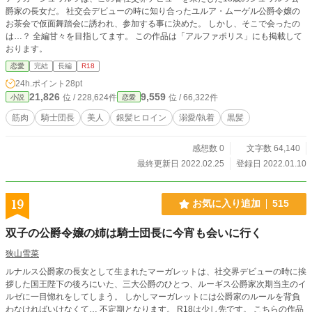
爵家の長女だ。 社交会デビューの時に知り合ったユルア・ムーゲル公爵令嬢の
お茶会で仮面舞踏会に誘われ、参加する事に決めた。 しかし、そこで会ったの
は…？ 全編甘々を目指してます。 この作品は「アルファポリス」にも掲載して
おります。
恋愛
完結
長編
R18
24h.ポイント
28pt
21,826
9,559
位 / 228,624件
位 / 66,322件
小説
恋愛
筋肉
騎士団長
美人
銀髪ヒロイン
溺愛/執着
黒髪
感想数 0
文字数 64,140
最終更新日 2022.02.25
登録日 2022.01.10
19
お気に入り追加
515
双子の公爵令嬢の姉は騎士団長に今宵も会いに行く
狭山雪菜
ルナルス公爵家の長女として生まれたマーガレットは、社交界デビューの時に挨
拶した国王陛下の後ろにいた、三大公爵のひとつ、ルーギス公爵家次期当主のイ
ルゼに一目惚れをしてしまう。 しかしマーガレットには公爵家のルールを背負
わなければいけなくて… 不定期となります。 R18は少し先です。 こちらの作品