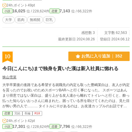
24h.ポイント
49pt
16,025
7,143
位 / 228,624件
位 / 66,322件
小説
恋愛
大学
筋肉
無精髭
巨乳
感想数 3
文字数 62,563
最終更新日 2024.08.26
登録日 2024.06.12
10
お気に入り追加
352
今日(こんにち)まで独身を貫いた漢は新入社員に惚れる
狭山雪菜
大学卒業後の進路である希望する就職先の内定も取った豊嶋茉白は、友人が内定
を貰ったのでお祝いのためスポーツBARへと行く事になった。 スポーツはあん
まり得意ではない茉白は、盛り上がる友人達から離れてトイレへと行くと、酔っ
払った知らないおっさんに絡まれた。困っている所を助けてくれたのは、見た目
が怖い男の人で……… タイトルに※があるのは、お友達カップルのお話です！
こちらの作品は「小説家になろう」にも投稿しております。
恋愛
完結
長編
R18
24h.ポイント
42pt
17,301
7,796
位 / 228,624件
位 / 66,322件
小説
恋愛