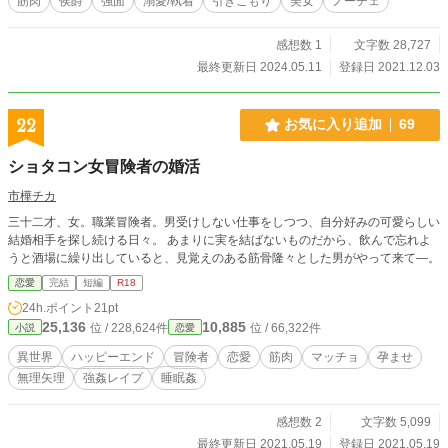
筋肉
侯爵
強面
溺愛/執着
引きこもり
美女
ノーチェ
感想数 1
文字数 28,727
最終更新日 2024.05.11
登録日 2021.12.03
22
お気に入り追加
69
ショタコン女冒険者の婚活
市樺チカ
三十二才、女。職業冒険者。男受けしない仕事をしつつ、自分好みの可愛らしい
結婚相手を探し続ける日々。 あまりに実を結ばないものだから、飲んで忘れよ
うと酒場に繰り出していると、見覚えのある筋骨隆々とした男がやって来て―。
恋愛
完結
短編
R18
24h.ポイント
21pt
25,136
10,885
位 / 228,624件
位 / 66,322件
小説
恋愛
異世界
ハッピーエンド
冒険者
恋愛
筋肉
マッチョ
孕ませ
無理矢理
強姦レイプ
睡眠姦
感想数 2
文字数 5,099
最終更新日 2021.05.19
登録日 2021.05.19