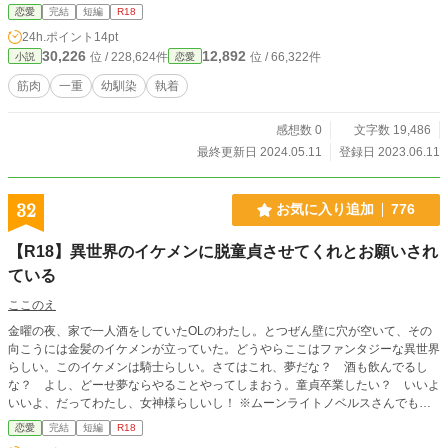
恋愛
完結
短編
R18
24h.ポイント
14pt
30,226
12,892
位 / 228,624件
位 / 66,322件
小説
恋愛
筋肉
一重
幼馴染
執着
感想数 0
文字数 19,486
最終更新日 2024.05.11
登録日 2023.06.11
32
お気に入り追加
776
【R18】異世界のイケメンに脱童貞させてくれとお願いされ
ている
ここのえ
金曜の夜、家で一人酒をしていたOLのわたし。とつぜん壁に穴が空いて、その
向こうには金髪のイケメンが立っていた。どうやらここはファンタジーな異世界
らしい。このイケメンは騎士らしい。さてはこれ、夢だな？ 酒も飲んでるし
な？ よし、どーせ夢ならやることやってしまおう。童貞卒業したい？ いいよ
いいよ、だってわたし、女神様らしいし！ ※ムーンライトノベルスさんでも公
開しています
恋愛
完結
短編
R18