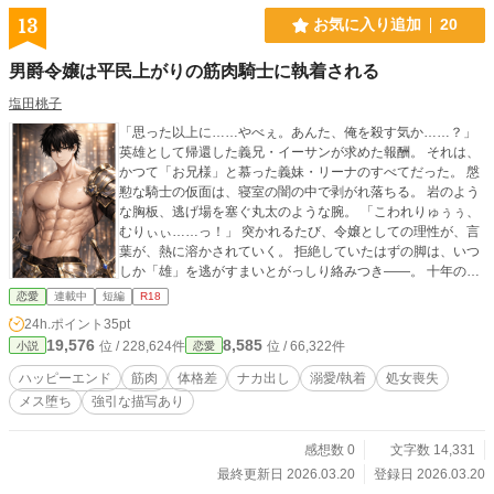
13
お気に入り追加
20
男爵令嬢は平民上がりの筋肉騎士に執着される
塩田桃子
「思った以上に……やべぇ。あんた、俺を殺す気か……？」
英雄として帰還した義兄・イーサンが求めた報酬。 それは、
かつて「お兄様」と慕った義妹・リーナのすべてだった。 慇
懃な騎士の仮面は、寝室の闇の中で剥がれ落ちる。 岩のよう
な胸板、逃げ場を塞ぐ丸太のような腕。 「こわれりゅぅぅ、
むりぃぃ……っ！」 突かれるたび、令嬢としての理性が、言
葉が、熱に溶かされていく。 拒絶していたはずの脚は、いつ
しか「雄」を逃がすまいとがっしり絡みつき――。 十年の渇
望をナカまで注ぎ込まれる、逃げ場なき受胎告知。 圧倒的な
恋愛
連載中
短編
R18
筋肉の質量に抱き潰されるお話。
24h.ポイント
35pt
19,576
8,585
位 / 228,624件
位 / 66,322件
小説
恋愛
ハッピーエンド
筋肉
体格差
ナカ出し
溺愛/執着
処女喪失
メス堕ち
強引な描写あり
感想数 0
文字数 14,331
最終更新日 2026.03.20
登録日 2026.03.20