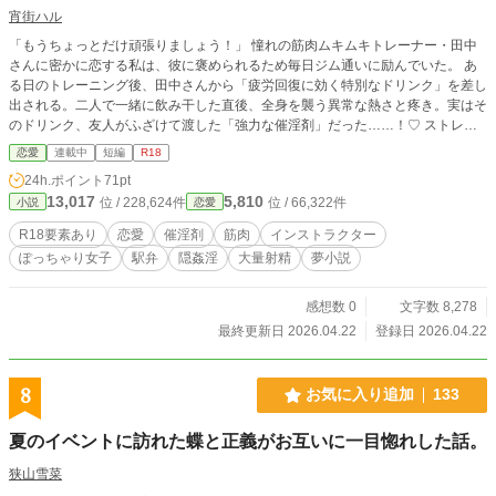
宵街ハル
「もうちょっとだけ頑張りましょう！」 憧れの筋肉ムキムキトレーナー・田中
さんに密かに恋する私は、彼に褒められるため毎日ジム通いに励んでいた。 あ
る日のトレーニング後、田中さんから「疲労回復に効く特別なドリンク」を差し
出される。二人で一緒に飲み干した直後、全身を襲う異常な熱さと疼き。実はそ
のドリンク、友人がふざけて渡した「強力な催淫剤」だった……！♡ ストレッ
チルーム、そしてシャワー室。爽やかだった田中さんの瞳が野獣のようにギラつ
恋愛
連載中
短編
R18
き、逞しい肉体で私を追い詰める。 「ダメだ……抑えられない……っ♡」 憧れ
24h.ポイント
71pt
の太い腕に抱き上げられ、激しく、奥深くまで貫かれて――。 ダイエットのた
13,017
5,810
位 / 228,624件
位 / 66,322件
小説
恋愛
めに通っていたはずが、いつの間にか彼のおちんぽで身も心もとろかされる、秘
密の特別指導が始まってしまう♡ ※本作はpixivに公開したサンプル版です。フ
R18要素あり
恋愛
催淫剤
筋肉
インストラクター
ルバージョンはFANBOXでお楽しみいただけます。
ぽっちゃり女子
駅弁
隠姦淫
大量射精
夢小説
感想数 0
文字数 8,278
最終更新日 2026.04.22
登録日 2026.04.22
8
お気に入り追加
133
夏のイベントに訪れた蝶と正義がお互いに一目惚れした話。
狭山雪菜