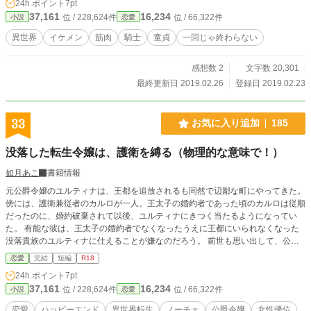
24h.ポイント
7pt
37,161
16,234
位 / 228,624件
位 / 66,322件
小説
恋愛
異世界
イケメン
筋肉
騎士
童貞
一回じゃ終わらない
感想数 2
文字数 20,301
最終更新日 2019.02.26
登録日 2019.02.23
33
お気に入り追加
185
没落した転生令嬢は、護衛を縛る（物理的な意味で！）
如月あこ
書籍情報
元公爵令嬢のユルティナは、王都を追放されるも同然で辺鄙な町にやってきた。
傍には、護衛兼従者のカルロが一人。王太子の婚約者であった頃のカルロは従順
だったのに、婚約破棄されて以後、ユルティナにきつく当たるようになってい
た。 有能な彼は、王太子の婚約者でなくなったうえに王都にいられなくなった
没落貴族のユルティナに仕えることが嫌なのだろう。 前世も思い出して、公爵
令嬢にしては上手く生きれるようになり、ユルティナはカルロを解放することに
恋愛
完結
短編
R18
するがーー。 筋骨隆々護衛兼従者 × 前世を思い出した元公爵令嬢 ※女性優位で
24h.ポイント
7pt
す、注意 ※ヒーローが変態っぽい
37,161
16,234
位 / 228,624件
位 / 66,322件
小説
恋愛
恋愛
ハッピーエンド
異世界転生
ノーチェ
公爵令嬢
女性優位