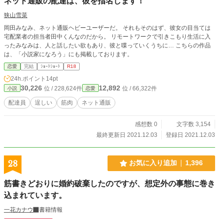
ネット通販の配達は、彼を指名します！
狭山雪菜
岡田みなみ、ネット通販ヘビーユーザーだ。 それもそのはず、彼女の目当ては
宅配業者の担当者田中くんなのだから。 リモートワークで引きこもり生活に入
ったみなみは、人と話したい欲もあり、彼と喋っていくうちに… こちらの作品
は、「小説家になろう」にも掲載しております。
恋愛
完結
ｼｮｰﾄｼｮｰﾄ
R18
24h.ポイント
14pt
30,226
12,892
位 / 228,624件
位 / 66,322件
小説
恋愛
配達員
逞しい
筋肉
ネット通販
感想数 0
文字数 3,154
最終更新日 2021.12.03
登録日 2021.12.03
28
お気に入り追加
1,396
筋書きどおりに婚約破棄したのですが、想定外の事態に巻き
込まれています。
一花カナウ
書籍情報