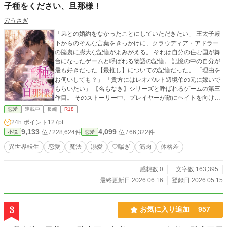
子種をください、旦那様！
穴うさぎ
「弟との婚約をなかったことにしていただきたい」 王太子殿
下からのそんな言葉をきっかけに、クラウディア・アドラー
の脳裏に膨大な記憶がよみがえる。 それは自分の住む国が舞
台になったゲームと呼ばれる物語の記憶。 記憶の中の自分が
最も好きだった【最推し】についての記憶だった。 「理由を
お伺いしても？」 「貴方にはレオパルト辺境伯の元に嫁いで
もらいたい」 【名もなき】シリーズと呼ばれるゲームの第三
作目。 そのストーリー中、プレイヤーが敵にヘイトを向ける
ための舞台装置として設定された実直な性格、不憫な生い立
恋愛
連載中
長編
R18
ち。好感度を上げるだけ上げて無惨に殺される頼れるお兄さ
24h.ポイント
127pt
ん的存在であるヴィンフィルド。 ちょっとまって、私の新し
9,133
4,099
位 / 228,624件
位 / 66,322件
小説
恋愛
い結婚相手の名前はヒューバート・レオパルト？で、私の名
前がクラウディア？もしかして最推しヴィンフィルドのご両
異世界転生
恋愛
魔法
溺愛
♡喘ぎ
筋肉
体格差
親様？？ ゲームでは死ぬ運命の最推しが殺されたりしないよ
うに黒幕の策略をぶっ壊しますわ！ それよりなにより、最推
感想数 0
文字数 163,395
しをこの手で抱くために必ず旦那の子供を孕んでやります
わ！ 子を孕むには殿方の子種をお腹にいただけばいいのよ
最終更新日 2026.06.16
登録日 2026.05.15
ね？ 待っててちょうだい、ヴィンフィルド！お母様は必ず孕
んでやりますわ！ ということで、「子種をください、旦那
様！」 ―――――――――― 貴族令嬢9.5：前世のオタク
3
お気に入り追加
957
0.5くらいの割合でまざったほぼ貴族令嬢の女の子です。 ムー
ンライトでも連載していますが、こちらでも掲載しようか