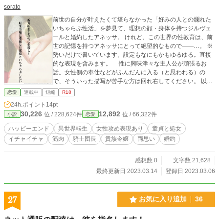
sorato
前世の自分が叶えたくて堪らなかった「好みの人との爛れた
いちゃらぶ性活」を夢見て、理想の顔・身体を持つジルヴェ
ールと婚約したアネッサ。 けれど、この世界の性教育は、前
世の記憶を持つアネッサにとって絶望的なもので――…。 ※
勢いだけで書いています。設定もなにもかもゆるゆる。直接
的な表現を含みます。 性に興味津々な主人公が頑張るお
話。女性側の奉仕などがふんだんに入る（と思われる）の
で、そういった描写が苦手な方は回れ右してください。 以前
別サイト様で途中まで連載していたのを、リメイクしていま
恋愛
連載中
短編
R18
す。
24h.ポイント
14pt
30,226
12,892
位 / 228,624件
位 / 66,322件
小説
恋愛
ハッピーエンド
異世界転生
女性攻め表現あり
童貞と処女
イチャイチャ
筋肉
騎士団長
貴族令嬢
両思い
婚約
感想数 0
文字数 21,628
最終更新日 2023.03.14
登録日 2023.03.06
27
お気に入り追加
36