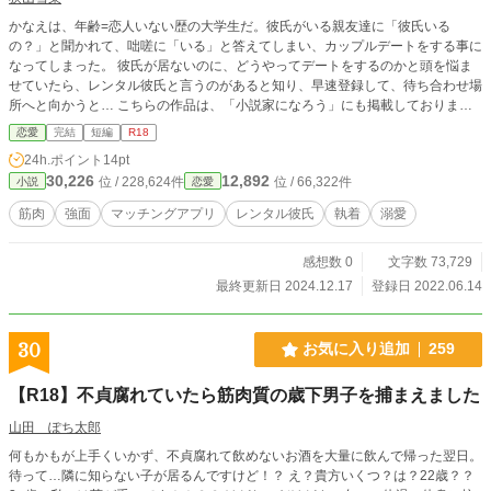
かなえは、年齢=恋人いない歴の大学生だ。彼氏がいる親友達に「彼氏いる
の？」と聞かれて、咄嗟に「いる」と答えてしまい、カップルデートをする事に
なってしまった。 彼氏が居ないのに、どうやってデートをするのかと頭を悩ま
せていたら、レンタル彼氏と言うのがあると知り、早速登録して、待ち合わせ場
所へと向かうと… こちらの作品は、「小説家になろう」にも掲載しておりま
す。
恋愛
完結
短編
R18
24h.ポイント
14pt
30,226
12,892
位 / 228,624件
位 / 66,322件
小説
恋愛
筋肉
強面
マッチングアプリ
レンタル彼氏
執着
溺愛
感想数 0
文字数 73,729
最終更新日 2024.12.17
登録日 2022.06.14
30
お気に入り追加
259
【R18】不貞腐れていたら筋肉質の歳下男子を捕まえました
山田 ぽち太郎
何もかもが上手くいかず、不貞腐れて飲めないお酒を大量に飲んで帰った翌日。
待って…隣に知らない子が居るんですけど！？ え？貴方いくつ？は？22歳？？