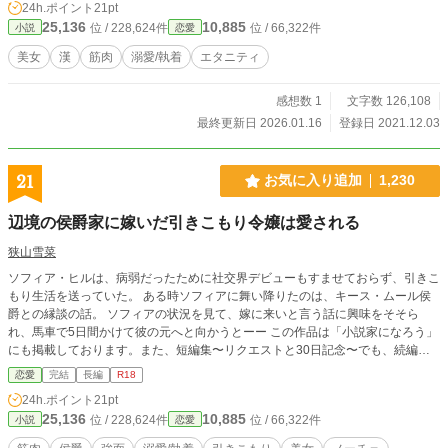
24h.ポイント
21pt
25,136
10,885
位 / 228,624件
位 / 66,322件
小説
恋愛
美女
漢
筋肉
溺愛/執着
エタニティ
感想数 1
文字数 126,108
最終更新日 2026.01.16
登録日 2021.12.03
21
お気に入り追加
1,230
辺境の侯爵家に嫁いだ引きこもり令嬢は愛される
狭山雪菜
ソフィア・ヒルは、病弱だったために社交界デビューもすませておらず、引きこ
もり生活を送っていた。 ある時ソフィアに舞い降りたのは、キース・ムール侯
爵との縁談の話。 ソフィアの状況を見て、嫁に来いと言う話に興味をそそら
れ、馬車で5日間かけて彼の元へと向かうとーー この作品は「小説家になろう」
にも掲載しております。また、短編集〜リクエストと30日記念〜でも、続編を
収録してます。
恋愛
完結
長編
R18
24h.ポイント
21pt
25,136
10,885
位 / 228,624件
位 / 66,322件
小説
恋愛