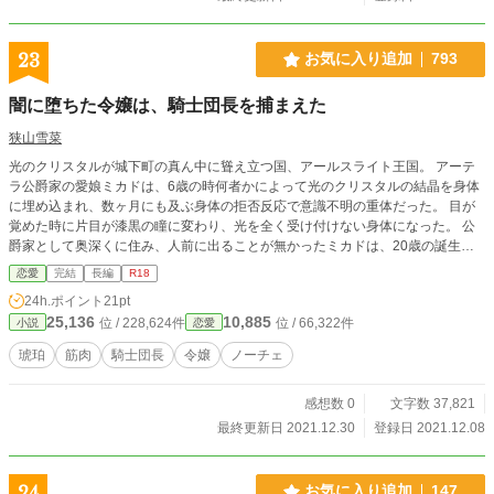
23
お気に入り追加
793
闇に堕ちた令嬢は、騎士団長を捕まえた
狭山雪菜
光のクリスタルが城下町の真ん中に聳え立つ国、アールスライト王国。 アーテ
ラ公爵家の愛娘ミカドは、6歳の時何者かによって光のクリスタルの結晶を身体
に埋め込まれ、数ヶ月にも及ぶ身体の拒否反応で意識不明の重体だった。 目が
覚めた時に片目が漆黒の瞳に変わり、光を全く受け付けない身体になった。 公
爵家として奥深くに住み、人前に出ることが無かったミカドは、20歳の誕生日
の時騎士団長に会い……… 全編甘々を目指しております。 R18はだいぶ先で
恋愛
完結
長編
R18
す。 この作品は「小説家になろう」にも掲載しております。
24h.ポイント
21pt
25,136
10,885
位 / 228,624件
位 / 66,322件
小説
恋愛
琥珀
筋肉
騎士団長
令嬢
ノーチェ
感想数 0
文字数 37,821
最終更新日 2021.12.30
登録日 2021.12.08
24
お気に入り追加
147