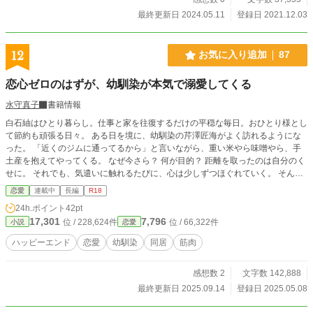
最終更新日 2024.05.11
登録日 2021.12.03
12
お気に入り追加
87
恋心ゼロのはずが、幼馴染が本気で溺愛してくる
水守真子
書籍情報
白石紬はひとり暮らし。仕事と家を往復するだけの平穏な毎日。おひとり様とし
て節約も頑張る日々。 ある日を境に、幼馴染の芹澤匠海がよく訪れるようにな
った。 「近くのジムに通ってるから」と言いながら、重い米やら味噌やら、手
土産を抱えてやってくる。 なぜ今さら？ 何が目的？ 距離を取ったのは自分のく
せに。 それでも、気遣いに触れるたびに、心は少しずつほぐれていく。 そんな
ある日、差出人不明の封筒がポストに届いた。 不安な日々のなか、匠海はそば
恋愛
連載中
長編
R18
にいてくれる。 でもその視線は、幼馴染のようでいて、ひとりの男性のまなざ
24h.ポイント
42pt
しで―― 恋心なんてゼロのはずだったのに、気づけば守られていた。 ※ムーン
17,301
7,796
位 / 228,624件
位 / 66,322件
小説
恋愛
ライトノベルズでも投稿しています。
ハッピーエンド
恋愛
幼馴染
同居
筋肉
感想数 2
文字数 142,888
最終更新日 2025.09.14
登録日 2025.05.08