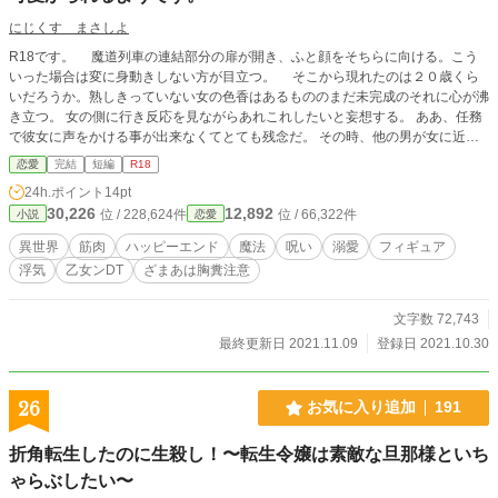
にじくす まさしよ
R18です。 魔道列車の連結部分の扉が開き、ふと顔をそちらに向ける。こう
いった場合は変に身動きしない方が目立つ。 そこから現れたのは２０歳くら
いだろうか。熟しきっていない女の色香はあるもののまだ未完成のそれに心が沸
き立つ。 女の側に行き反応を見ながらあれこれしたいと妄想する。 ああ、任務
で彼女に声をかける事が出来なくてとても残念だ。 その時、他の男が女に近づ
き手を尻に伸ばした。 任務のターゲットはまだ来ない。内心舌打ちしたが、痴
恋愛
完結
短編
R18
漢を逮捕するために動くわけにはいかない。 だが、痴漢の手によって身をよじ
24h.ポイント
14pt
り感じ始めたその女の足元を見て、俺は任務中に絶対にしない行動を起こしたの
30,226
12,892
位 / 228,624件
位 / 66,322件
小説
恋愛
だった──！ 乙女なモテない純情筋肉さんが、タイトルのヒロインを溺愛する、
らぶえっち物語です。 ざまぁ要素あり。胸糞注意サブタイトルご注意ください
異世界
筋肉
ハッピーエンド
魔法
呪い
溺愛
フィギュア
変態要素は、ピュアピュア溺愛ほのぼの強めなので、普段通り（？）あまりない
浮気
乙女ンDT
ざまあは胸糞注意
と信じたいですが、感じ方には個人差があります。
文字数 72,743
最終更新日 2021.11.09
登録日 2021.10.30
26
お気に入り追加
191
折角転生したのに生殺し！〜転生令嬢は素敵な旦那様といち
ゃらぶしたい〜