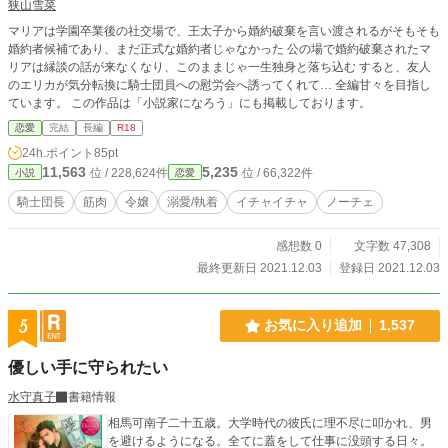
狭山雪菜
マリアは学園卒業後の社交場で、王太子から婚約破棄を言い渡されるがそもそも
婚約者候補であり、まだ正式な婚約者じゃなかった 公の場で婚約破棄されたマ
リアは縁談の話が来なくなり、このままじゃ一生独身と落ち込む すると、友人
のエリカが気分転換に騎士団員への慰労会へ誘ってくれて… 全編甘々を目指し
ています。 この作品は「小説家になろう」にも掲載しております。
恋愛
完結
長編
R18
24h.ポイント
85pt
11,563
5,235
位 / 228,624件
位 / 66,322件
小説
恋愛
騎士団長
筋肉
令嬢
溺愛/執着
イチャイチャ
ノーチェ
感想数 0
文字数 47,308
最終更新日 2021.12.03
登録日 2021.12.03
5
お気に入り追加
1,537
優しい手に守られたい
水守真子
書籍情報
相馬可南子二十五歳。大学時代の彼氏に理不尽に叩かれ、男
を避けるようになる。全てに蓋をして仕事に没頭する日々。