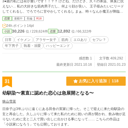
3●歳の私には荷が重いです！！？？ けどね、だけどさ、久々の体温、体臭に抗
えない… 私の大好きな筋肉男子だし、何より顔が良い。 王子様みたいにリード
してくれるし、でろでろに甘やかしてくれるし まぁ、時々なんか魔王が降臨す
るけれど…。 それになかなか執着（？）されてるみたいだけど…。 もう恋愛は
恋愛
連載中
長編
R18
こりごりだから、暫くこの関係に甘えていよう。 向こうも私のことセフレ程度
24h.ポイント
14pt
にしか思ってないだろうし。 ……から始まるお付き合い。 最初はなにも考えず
30,226
12,892
位 / 228,624件
位 / 66,322件
小説
恋愛
エッチな話書こうと始めた話ですが、ダラダラ書き続けるうちに色々長くなりま
した。 初めの頃と文体とか色々違っていると思います。 それも含めて楽しめる
日常
イケメン
アラサー女子
筋肉
エロあり
セフレ？
方向け。 分かりにくい表現あると思いますが、素人なりに書きたいことを込め
年下男子
執着・溺愛
ハッピーエンド
ました。 ※ちょいちょい濡れ場あります。 濡れ場のある時はタイトルに★をつ
けます。 ライトな濡れ場のタイトルには☆をつけます。
感想数 1
文字数 409,292
最終更新日 2021.10.16
登録日 2021.01.23
31
お気に入り追加
118
幼馴染〜素直に認めた恋心は急展開となる〜
狭山雪菜
日奈子は3年ぶりに遠くにある田舎の実家に帰った。そこで迎えに来た幼馴染の
玄と再会した。久しぶりに帰って来た私のために祝いの席が開かれ、飲み物が足
りないために玄と二人で買い出しに出かける事になって…… こちらの作品は
「小説家になろう」でも公開しております。