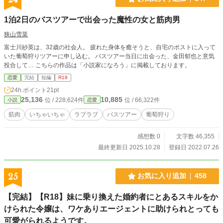
1泊2日のバスツアーで出会った魔性の女と筋肉男
狭山雪菜
富士川紗英は、32歳の社会人。 疲れた身体を癒そうと、自宅のポストに入って
いた葡萄狩りツアーに申し込む。 バスツアー当日に出会った、金田郁也と意気
投合して… こちらの作品は「小説家になろう」に掲載しております。
恋愛
完結
短編
R18
24h.ポイント
21pt
25,136
10,885
位 / 228,624件
位 / 66,322件
小説
恋愛
筋肉
いちゃいちゃ
ラブラブ
バスツアー
葡萄狩り
感想数 0
文字数 46,355
最終更新日 2025.10.28
登録日 2022.07.26
25
お気に入り追加
458
【完結】【R18】妹に乗り換えた婚約者にとあるスキルをか
けられた令嬢は、ワケありエージェントに助けられとっても
可愛がられるようです。