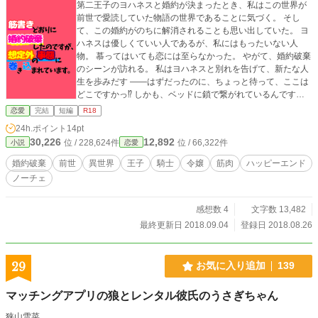
第二王子のヨハネスと婚約が決まったとき、私はこの世界が
前世で愛読していた物語の世界であることに気づく。 そし
て、この婚約がのちに解消されることも思い出していた。 ヨ
ハネスは優しくていい人であるが、私にはもったいない人
物。 慕ってはいても恋には至らなかった。 やがて、婚約破棄
のシーンが訪れる。 私はヨハネスと別れを告げて、新たな人
生を歩みだす ――はずだったのに、ちょっと待って、ここは
どこですかっ⁉︎ しかも、ベッドに鎖で繋がれているんですけ
どっ⁉︎ 困惑する私の前に現れたのは、意外な人物で…… えっ
恋愛
完結
短編
R18
と、あなたは助けにきたわけじゃなくて、犯人ってことです
24h.ポイント
14pt
よね？ ※ムーンライトノベルズで公開中の同名の作品に加筆
30,226
12,892
位 / 228,624件
位 / 66,322件
小説
恋愛
修正(微調整？)したものをこちらで掲載しています。 ※pixiv
にも掲載。 8/29 15時台HOTランキング ５位、恋愛カテゴリ
婚約破棄
前世
異世界
王子
騎士
令嬢
筋肉
ハッピーエンド
ー３位ありがとうございます( ´ ▽ ` )ﾉノΞ❤︎｛活力注入♪）
ノーチェ
感想数 4
文字数 13,482
最終更新日 2018.09.04
登録日 2018.08.26
29
お気に入り追加
139
マッチングアプリの狼とレンタル彼氏のうさぎちゃん
狭山雪菜