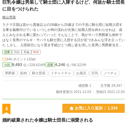
巨乳令嬢は男装して騎士団に入隊するけど、何故か騎士団長
と。 話の流れは変わりませんが、序盤は結構修正してます
に目をつけられた
狭山雪菜
ラクマ王国は昔から貴族以上の18歳から20歳までの子息に騎士団に短期入団す
る事を義務付けている いつしか時の流れが次第に短期入団を終わらせれば、成
人とみなされる事に変わっていった そんなことで、我がサハラ男爵家も例外で
はなく長男のマルキ・サハラも騎士団に入団する日が近づきみんな浮き立ってい
た しかし、入団前日になり置き手紙ひとつ残し姿を消した長男に男爵家当主は
苦悩の末、苦肉の策を家族に伝え他言無用で使用人にも箝口令を敷いた 当日入
恋愛
完結
長編
R18
団したのは、男装した年子の妹、ハルキ・サハラだった この作品は「小説家に
24h.ポイント
120pt
なろう」にも掲載しております。
9,493
4,246
位 / 228,624件
位 / 66,322件
小説
恋愛
男爵家
筋肉
騎士団長
イチャイチャ
お風呂
巨乳
ノーチェ
感想数 1
文字数 28,347
最終更新日 2021.12.03
登録日 2021.12.03
4
お気に入り追加
1,334
婚約破棄された令嬢は騎士団長に溺愛される