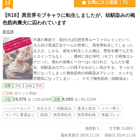
15
お気に入り追加
71
【R18】異世界モブキャラに転生しましたが、幼馴染みの褐
色筋肉農夫に囚われています
蒼琉璃
不慮の事故で、気付けば幻想世界ルーファスレインという、
大人向け育成乙女ゲームの世界に、異世界転生してしまった
主人公。しかも、彼女が転生した人物は、悪役令嬢でも正当
ヒロインでもなく……、農村に住むNPC（モブ）の村娘エレ
ナだった。憧れの攻略ヒーローはいるけれど、なんだか最
近、幼馴染みのアレンの様子がおかしい気がする。 すっかり
男になってしまった褐色筋肉の幼馴染みアレンと、エッチな
雰囲気になってしまい……。 ※モブ褐色筋肉（幼馴染み）✕
モブヒロイン ※ハピエン ※異世界転生（作者的解釈） ※♡
恋愛
完結
短編
R18
喘ぎあり ※ヤンデレ風味
24h.ポイント
35pt
19,576
8,585
位 / 228,624件
位 / 66,322件
小説
恋愛
ハッピーエンド
女主人公
幼馴染み
童貞と処女
メリバ寄り
ヤンデレ要素あり
筋肉
異世界転生
異世界転移
青姦プレイ
感想数 1
文字数 15,863
最終更新日 2024.11.10
登録日 2024.11.10