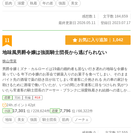
筋肉
溺愛
執着
年の差
強面
美女
感想数 1
文字数 184,659
最終更新日 2026.05.11
登録日 2023.07.17
11
お気に入り追加
1,042
地味風男爵令嬢は強面騎士団長から逃げられない
狭山雪菜
男爵令嬢ミズナ・カルローイは19歳の婚約者も居ない行き遅れの地味な令嬢を
装っている 年下の令嬢のお茶会で媚薬入りのお菓子を食べてしまい、そのまま
バイト先の酒場で薬の効き目が出てしまい常連客に介抱される 火の車の家計を
助けるために酒場で働いていたが、いつの間にか常連客に目をつけられ 気がつ
いたら常連客の騎士団長のアーサー・ブランクに溺愛執着され結婚への道しか残
されていない状況になった 全編甘々を目指してます。 不定期更新です。 この作
恋愛
完結
長編
R18
品は「小説家になろう」にも掲載しております。
24h.ポイント
42pt
17,301
7,796
位 / 228,624件
位 / 66,322件
小説
恋愛
地味
美女
強面
騎士団長
筋肉
ノーチェ
感想数 0
文字数 37,555