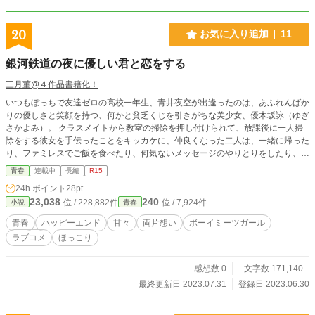
20
お気に入り追加
11
銀河鉄道の夜に優しい君と恋をする
三月菫@４作品書籍化！
いつもぼっちで友達ゼロの高校一年生、青井夜空が出逢ったのは、あふれんばか
りの優しさと笑顔を持つ、何かと貧乏くじを引きがちな美少女、優木坂詠（ゆぎ
さかよみ）。 クラスメイトから教室の掃除を押し付けられて、放課後に一人掃
除をする彼女を手伝ったことをキッカケに、仲良くなった二人は、一緒に帰った
り、ファミレスでご飯を食べたり、何気ないメッセージのやりとりをしたり、相
合傘をしたり…… 少しずつ、一歩ずつ、クラスの皆に内緒の時間を増やしてい
青春
連載中
長編
R15
く。 「今日の楽しい想い出、全部キミのおかげだよ。本当にありがとうね！」
24h.ポイント
28pt
これは不器用な少年と心優しい少女が、もどかしく、じれじれと、甘々と、両片
23,038
240
位 / 228,882件
位 / 7,924件
小説
青春
想いに恋し合い、気がついたら彼女の全部を独り占めしていた、そんなハッピー
エンドが約束された物語。
青春
ハッピーエンド
甘々
両片想い
ボーイミーツガール
ラブコメ
ほっこり
感想数 0
文字数 171,140
最終更新日 2023.07.31
登録日 2023.06.30