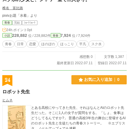
椎名 富比路
pixivお題「水着」より
青春
完結
ｼｮｰﾄｼｮｰﾄ
24h.ポイント
0pt
228,882
7,924
位 / 228,882件
位 / 7,924件
小説
青春
青春
日常
恋愛
ほのぼの
ほっこり
平凡
スク水
感想数 0
文字数 1,387
最終更新日 2022.07.11
登録日 2022.07.11
24
お気に入り追加
0
ロボット先生
ヒムネ
とある高校にやってきた先生、それはなんとAIのロボット先
生だった。そこに1人の女子が質問をする。 「しょ、食事は
どうしてるんですか?」 普通の高校3年生の舞台に登場するAI
のロボット先生と生徒たちの青春ストーリー。 ※エブリス
タ、ノベルアップ＋でも連載