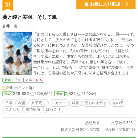
21
お気に入り追加
0
葵と綾と美羽、そして風
蒼井 凌
『あの日もらった優しさは――次の誰かを守る』 風――それ
は時として、少女の全てをさらけ出す"敵"になる。 「見られ
る怖さ」に押しつぶされそうな美羽に駆け寄ったのは、 かつ
て同じ痛みを知った、2人の高校生たちだった。 『葵と綾、
そして風』に続く、少女たちの物語。 ありふれた出来事が、
受け継がれた記憶が、 美羽の心に優しい風となって吹く。 ―
―これは、全5話で綴る、小さな"成長"と"継承"の物語。 ※本
作には、思春期の羞恥や戸惑いに関する描写が含まれます
が、 あくまで心理描写を主軸としており、性的な意図は一
青春
完結
短編
R15
切ありません。
24h.ポイント
0pt
228,882
7,924
位 / 228,882件
位 / 7,924件
小説
青春
日常
友情
女子高生
スカート
成長
見られる怖さ
女の子
じんわり
感情描写
ほっこり
感想数 0
文字数 9,526
最終更新日 2025.07.23
登録日 2025.07.17