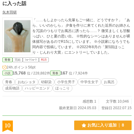
に入った話
矢木羽研
「……もしよかったら先輩もご一緒に、どうですか？」 「あ
ら、いいのかしら」 夕食を作りに来てくれた近所のお姉さん
を冗談のつもりでお風呂に誘ったら……？ 微笑ましくも甘酸
っぱい、ひと夏の思い出。 ※性的なシーンはありませんが裸
体描写があるのでR15にしています。 ※小説家になろうでも
同内容で投稿しています。 ※2022年8月の「第5回ほっこ
り・じんわり大賞」にエントリーしていました。
青春
完結
ｼｮｰﾄｼｮｰﾄ
R15
24h.ポイント
56pt
15,768
167
位 / 228,882件
位 / 7,924件
小説
青春
青春
おねショタ
幼馴染
小学生男子
中学生女子
お風呂
成長物語
ハッピーエンド
ほっこり
感想数 1
文字数 10,046
最終更新日 2024.05.03
登録日 2022.07.15
10
お気に入り追加
8