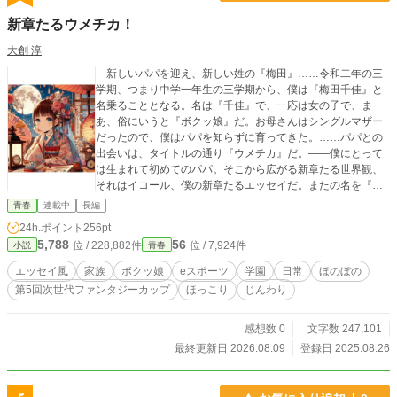
新章たるウメチカ！
大創 淳
新しいパパを迎え、新しい姓の『梅田』……令和二年の三
学期、つまり中学一年生の三学期から、僕は『梅田千佳』と
名乗ることとなる。名は『千佳』で、一応は女の子で、ま
あ、俗にいうと『ボクッ娘』だ。お母さんはシングルマザー
だったので、僕はパパを知らずに育ってきた。……パパとの
出会いは、タイトルの通り『ウメチカ』だ。――僕にとって
は生まれて初めてのパパ。そこから広がる新章たる世界観、
それはイコール、僕の新章たるエッセイだ。またの名を『ウ
メチカ物語』と、題するものなり。
青春
連載中
長編
24h.ポイント
256pt
5,788
56
位 / 228,882件
位 / 7,924件
小説
青春
エッセイ風
家族
ボクッ娘
eスポーツ
学園
日常
ほのぼの
第5回次世代ファンタジーカップ
ほっこり
じんわり
感想数 0
文字数 247,101
最終更新日 2026.08.09
登録日 2025.08.26