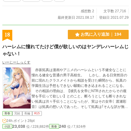
感想数 2
文字数 27,716
最終更新日 2021.08.17
登録日 2021.07.29
18
お気に入り追加
194
ハーレムに憧れてたけど僕が欲しいのはヤンデレハーレムじ
ゃない！
いーじーしっくす
赤坂拓真は漫画やアニメのハーレムという不健全なことに
憧れる健全な普通の男子高校生。 しかし、ある日突然目の
前に現れたクラスメイトから相談を受けた瞬間から、拓真の
学園生活は予想もできない騒動に巻き込まれることになる。
その相談の理由は、【彼氏を女帝にNTRされたからその復
讐を手伝って欲しい】とのこと。断ろうとしても断りきれな
い拓真は渋々手伝うことになったが、実はその女帝〘渡瀬彩
音〙は拓真の想い人であった。そして拓真は｢そんな訳が無
い！｣と手伝うふりをしながら彩音の潔白を証明しようとする
青春
完結
長編
R15
が……。 証明しようとすればするほど増えていくNTR被害
24h.ポイント
28pt
者の女の子達。 そしてなぜかその子達に付きまとわれる拓
23,038
240
位 / 228,882件
位 / 7,924件
小説
青春
真の学園生活。 深まる彼女達の共通の【彼氏】の謎。 拓真