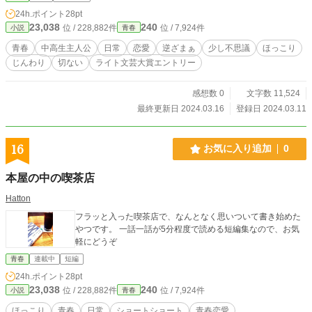
不器用な中学生の娘と父親のお話です。小さな頃はお父さん
24h.ポイント
28pt
が大好きだった主人公だと思います。それはさておき、煙草
23,038
240
位 / 228,882件
位 / 7,924件
小説
青春
を買うお金はあるのに靴履いて無いとかお金の使い方が（ry
（競馬場とかに居る歯の無いおっさん達みたいだなと（ry(^_
青春
中高生主人公
日常
恋愛
逆ざまぁ
少し不思議
ほっこり
^;)） ★サンタクロースの弟子～ミニスカサンタがお手伝いの
じんわり
切ない
ライト文芸大賞エントリー
ご褒美に貰ったものは～【ほっこり】【初恋】【クリスマ
ス】【女子高生主人公】 （急なバイトで寒さに凍えるクリス
マスケーキ売りの女子高生のお話です。スカートの下に体操
感想数 0
文字数 11,524
ジャージを履かせてやりたい。単体でお読み頂いた方、あり
最終更新日 2024.03.16
登録日 2024.03.11
がとうございました。SS・短編集として、こちらで纏めさせ
て頂きました。ご了承ください。(-人-) 拙作【完結】中学生
の時に火葬場で見初めてきた人外イケメンが、三年後に現れ
16
お気に入り追加
0
て私を地獄に連れて行くそうなのですが、家事育児が忙しい
のでお断りします。の番外編（時期と場所が同じだけで、登
本屋の中の喫茶店
場人物は一切無関係）になります。 ★冬の日のたんぽぽ
【お人好し】【少し不思議】【切ない】【拙い】【男子高校
Hatton
生主人公】 （お人好しな男子高校生が通学中に遭遇した不思
フラッと入った喫茶店で、なんとなく思いついて書き始めた
議な出来事です。データも残っていないくらい古い処女作
やつです。 一話一話が5分程度で読める短編集なので、お気
で、とにかく拙いです。冗長過ぎて書き直したいのですが、
軽にどうぞ
そうすると跡形も無くなるので、このままアップします。(-
人-)） 表紙絵は荒川図像さんよりお借りしました。(-人-) http
青春
連載中
短編
s://x.com/Arkw_image No.32『青春』 ※2024/1/10規約変更
24h.ポイント
28pt
に伴い、青春カテゴリーと思われる作品をショートショー
23,038
240
位 / 228,882件
位 / 7,924件
小説
青春
ト・短編集に纏めました。 ※作風が古いです。長タイトルか
ら連想される昨今の流行りとは異なる展開であることを先に
ほっこり
青春
日常
ショートショート
青春恋愛