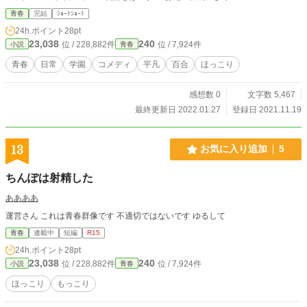
青春
完結
ｼｮｰﾄｼｮｰﾄ
24h.ポイント
28pt
23,038
240
位 / 228,882件
位 / 7,924件
小説
青春
青春
日常
学園
コメディ
平凡
百合
ほっこり
感想数 0
文字数 5,467
最終更新日 2022.01.27
登録日 2021.11.19
13
お気に入り追加
5
ちんぽは射精した
ああああ
運営さん これは青春群像です 不適切ではないです ゆるして
青春
連載中
短編
R15
24h.ポイント
28pt
23,038
240
位 / 228,882件
位 / 7,924件
小説
青春
ほっこり
もっこり