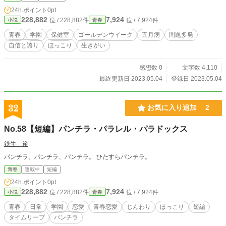
24h.ポイント
0pt
228,882
7,924
位 / 228,882件
位 / 7,924件
小説
青春
青春
学園
保健室
ゴールデンウイーク
五月病
問題多発
自信と誇り
ほっこり
生きがい
感想数 0
文字数 4,110
最終更新日 2023.05.04
登録日 2023.05.04
32
お気に入り追加
2
No.58【短編】パンチラ・パラレル・パラドックス
鉄生 裕
パンチラ、パンチラ、パンチラ。 ひたすらパンチラ。
青春
連載中
短編
24h.ポイント
0pt
228,882
7,924
位 / 228,882件
位 / 7,924件
小説
青春
青春
日常
学園
恋愛
青春恋愛
じんわり
ほっこり
短編
タイムリープ
パンチラ