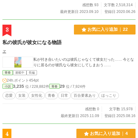
感想数 93
文字数 2,518,314
最終更新日 2023.09.10
登録日 2020.06.26
3
お気に入り追加
22
私の彼氏が彼女になる物語
ヱ
私が付き合いたいのは彼氏じゃなくて彼女だった…… 今とな
りに居るのが彼氏なら彼女にしてしまおう……
青春
連載中
長編
24h.ポイント
454pt
3,235
29
位 / 228,882件
位 / 7,924件
小説
青春
恋愛
女装
女性化
青春
日常
百合要素あり
ほっこり
感想数 0
文字数 15,978
最終更新日 2025.11.09
登録日 2025.08.16
4
お気に入り追加
4