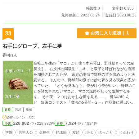
感想数 0
文字数 8,355
最終更新日 2023.06.24
登録日 2023.06.23
33
お気に入り追加
1
右手にグローブ、左手に夢
香桐れん
高校三年生の「マコ」こと佐々木麻琴は、野球部きっての左
腕投手。 右投げの同級生「ルキ」と双子と呼ばれながら活躍
を期待されてきたが、 家庭の事情で野球の道を諦めようと決
意する。 そんな中、野球部の寮では妙な夢を見る現象が広が
っていた。 「どうせ見るなら、夢が叶う夢がいい」 野球のこ
とを諦めきれないマコと、マコの進路を知って落胆するル
キ。 その夜、マコはおかしな夢を見る――。 魔法のiらん
ど 短編コンテスト「魔法の5分間＜2＞」作品集に選出いた
だきました。 小説家になろう 等、他の小説投稿サイトにも
青春
完結
短編
投稿させていただいております。 --- 写真素材撮影：香桐れん
24h.ポイント
0pt
228,882
7,924
位 / 228,882件
位 / 7,924件
小説
青春
学園
男主人公
高校生
野球部
友情
現代
ほっこり
じんわり