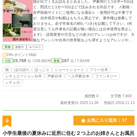
猫が出てくるお話をまとめました。 声劇用だと1分半〜5分ほ
ど、黙読だと1分〜3分ほどで読みきれる作品です。 ⚠動画・
音声投稿サイトにご使用になる場合⚠ ・使用許可は不要です
が、自作発言や転載はもちろん禁止です。著作権は放棄して
おりません。必ず作者名の樹(いつき)を記載して下さい。(何
度注意しても作者名の記載が無い場合には台本使用を禁止し
ます) ・語尾変更や方言などの多少のアレンジはokですが、大
幅なアレンジや台本の世界観をぶち壊すようなアレンジやエ
フェクトなどはご遠慮願います。 その他の詳細は【作品を使
青春
連載中
ｼｮｰﾄｼｮｰﾄ
用する際の注意点】をご覧下さい。
24h.ポイント
56pt
15,768
167
位 / 228,882件
位 / 7,924件
小説
青春
猫
ほのぼの
ほっこり
ショートショート
フリー台本
シチュエーション台本
声劇台本
一人声劇台本
ファンタジー
シチュボ
感想数 0
文字数 7,600
最終更新日 2025.11.28
登録日 2018.11.13
9
お気に入り追加
17
小学生最後の夏休みに近所に住む２つ上のお姉さんとお風呂