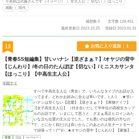
※表紙は武藤さんです（イメージ）
女主人公
切ない
ほっこり
喫茶店、ミニドリップ(現在は諸事情により閉店)がモデルにな
感動
現代
っております。
感想数 0
文字数 128,451
最終更新日 2023.10.25
登録日 2023.01.31
15
お気に入り追加
1
【青春SS短編集】甘いハナシ【逆ざまぁ？】/オヤジの背中
【じんわり】/冬の日のたんぽぽ【切ない】/ミニスカサンタ
【ほっこり】【中高生主人公】
今田ナイ
すべて中高生主人公（男女）で、いろんなタイプのお話が入
ってます。どれかお好みに合えば幸いです。(-人-) ★甘い
ハナシは甘くない【恋愛】【逆ざまぁ？】【果物ナイフ】
【女子高生主人公】 （付き合いだして半年位の高校生カップ
ルのお話です。いまにして思うと、ざまぁ系正ヒロインみた
いな立ち位置の主人公でした。でも悪いのは彼氏の方なの
で、とにかく顔だけは良いからこのあとの人生チートモード
で頑張って！(^^)/） ★オヤジの背中【じんわり】【家族】
【少し不思議】【小人】【女子中学生主人公】 （いろいろと
青春
完結
ｼｮｰﾄｼｮｰﾄ