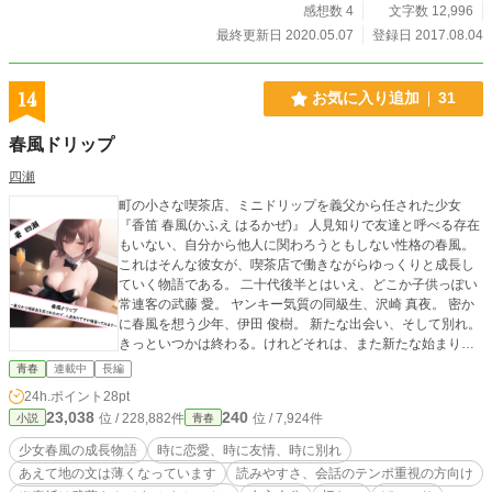
感想数 4
文字数 12,996
最終更新日 2020.05.07
登録日 2017.08.04
14
お気に入り追加
31
春風ドリップ
四瀬
町の小さな喫茶店、ミニドリップを義父から任された少女
『香笛 春風(かふえ はるかぜ)』 人見知りで友達と呼べる存在
もいない、自分から他人に関わろうともしない性格の春風。
これはそんな彼女が、喫茶店で働きながらゆっくりと成長し
ていく物語である。 二十代後半とはいえ、どこか子供っぽい
常連客の武藤 愛。 ヤンキー気質の同級生、沢崎 真夜。 密か
に春風を想う少年、伊田 俊樹。 新たな出会い、そして別れ。
きっといつかは終わる。けれどそれは、また新たな始まりで
もあって。 喫茶ミニドリップで紡がれる、時に笑いあり、時
青春
連載中
長編
に恋あり――たまに涙ありなヒューマンストーリー。 【注意
24h.ポイント
28pt
書き】 ※横読みにおいて、読みやすさを重視した結果、段落
23,038
240
位 / 228,882件
位 / 7,924件
小説
青春
があると読みづらくなったため皆無となっています。 お気に
なさる方はご注意下さい。 ※書き方に対して、これが絶対と
少女春風の成長物語
時に恋愛、時に友情、時に別れ
自身の中でルールがある方は、不快に感じる恐れがあるので
あえて地の文は薄くなっています
読みやすさ、会話のテンポ重視の方向け
読まないことをおすすめします。 ※実際にある沼津 大手町の