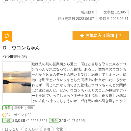
お詫び申し上げます。m(_ _)m ※その昔、電撃掌編王やコ
バルトSSに出してかすりもしなかったショートショート達で
感想数 0
文字数 12,395
す。お読み頂き、ありがとうございます。良い供養になりま
した。(-人-)（違うかー（たんぽぽは除く ※毎年ライト文芸大
最終更新日 2023.06.07
登録日 2023.05.31
賞にエントリーする予定です。 ------------------ 本作品は生成AI
不使用です。 本作品は小説家になろうにも掲載しています。
17
お気に入り追加
7
ＤＪウコンちゃん
Pero
書籍情報
勤務先の別の営業所から週に二回ほど書類を取りに来るウコ
ンちゃんが気になっていた福地。ある日、突然そのウコンち
ゃんから休日のデートの誘いを受け、約束してしまった。福
地には明子というレッキとした同棲中の彼女がいたにもかか
わらず、同じ九州から出てきた福地とウコンちゃんとの関係
は急速に進んだ。だが、ウコンちゃんとのことが原因でアパ
ートを出ていってしまった明子を探す福地。寄り道した恋は
その方向へ行ってしまうのか、或は元の道へ引き返すのか？
青春
連載中
長編
24h.ポイント
28pt
23,038
240
位 / 228,882件
位 / 7,924件
小説
青春
ほっこり
じんわり
青春
恋愛