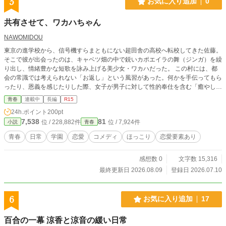
5
お気に入り追加
0
共有させて、ワカハちゃん
NAWOMIDOU
東京の進学校から、信号機すらまともにない超田舎の高校へ転校してきた佐藤。
そこで彼が出会ったのは、キャベツ畑の中で鋭いカポエイラの舞（ジンガ）を繰
り出し、情緒豊かな短歌を詠み上げる美少女・ワカハだった。 この村には、都
会の常識では考えられない「お返し」という風習があった。何かを手伝ってもら
ったり、恩義を感じたりした際、女子が男子に対して性的奉仕を含む「癒やし」
を提供することが、挨拶や握手と同じくらい自然な日常として共有されているの
青春
連載中
長編
R15
だ。 ワカハはその美貌と献身的な性格から、クラス男子全員の「共有の宝物」
24h.ポイント
200pt
のような存在だった。彼女に一目惚れし、都会的な独占欲を持つ佐藤は、彼女が
7,538
81
位 / 228,882件
位 / 7,924件
小説
青春
他の男子に「お返し」をする姿を見るたびに、脳内で悶絶と嫉妬を繰り返すこと
になる。 豊作祈願祭での逃避行、林間学校での夜のメンバー交換、そして文化
青春
日常
学園
恋愛
コメディ
ほっこり
恋愛要素あり
祭のバニー喫茶……。佐藤とワカハは何度も決定的な一線を越え、体温を重ね合
う。しかし、ワカハにとってそれはあくまで「特別なサービス」や「お礼」の延
感想数 0
文字数 15,316
長線上に過ぎず、翌朝にはケロリと「普通のクラスメイト」に戻ってしまう。
「一線を越えても恋人になれない」というもどかしいルールの中で、佐藤はワカ
最終更新日 2026.08.09
登録日 2026.07.10
ハを「みんなのもの」から「自分だけの恋人」にするために奮闘する。一方、ワ
カハの心にも、佐藤の必死な執着に触れることで、これまで知らなかった「独
占」への感情が少しずつ芽生え始めていた。
6
お気に入り追加
17
百合の一幕 涼香と涼音の緩い日常