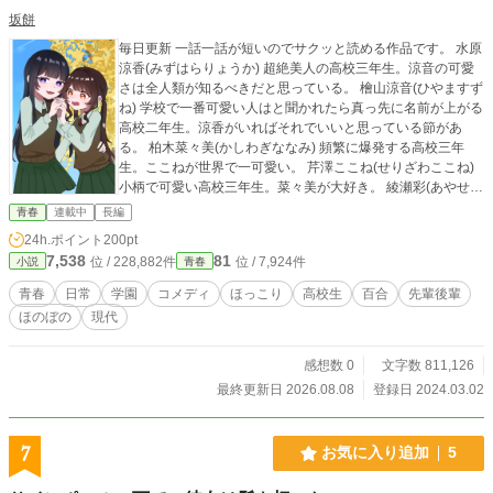
坂餅
毎日更新 一話一話が短いのでサクッと読める作品です。 水原
涼香(みずはらりょうか) 超絶美人の高校三年生。涼音の可愛
さは全人類が知るべきだと思っている。 檜山涼音(ひやますず
ね) 学校で一番可愛い人はと聞かれたら真っ先に名前が上がる
高校二年生。涼香がいればそれでいいと思っている節があ
る。 柏木菜々美(かしわぎななみ) 頻繁に爆発する高校三年
生。ここねが世界で一可愛い。 芹澤ここね(せりざわここね)
小柄で可愛い高校三年生。菜々美が大好き。 綾瀬彩(あやせあ
や) 成績優秀で可愛い顔をしている高校三年生。フルネームで
青春
連載中
長編
呼ばれがち。 伊藤夏美(いとうなつみ) 綺麗な顔立ちをしてい
24h.ポイント
200pt
る高校二年生。彩の真似をして髪の毛をベージュに染めてい
7,538
81
位 / 228,882件
位 / 7,924件
小説
青春
る。 春田若菜(はるたわかな) なんとなくの雰囲気でそれっぽ
いことを言える高校三年生。チャリ通。 宮木紗里(みやぎさ
青春
日常
学園
コメディ
ほっこり
高校生
百合
先輩後輩
り) 超絶美人の大学一年生。若菜が大好き。 東崎千春(とうざ
ほのぼの
現代
きちはる) 元生徒会長の高校三年生。暇人。 西崎千秋(にしざ
きちあき) ガーデニング部の高校三年生。強い。 大河凛空(た
いがりく) 貧弱な高校三年生。賢いギャル。 津村真奈(つむら
感想数 0
文字数 811,126
まな) 腹筋が割れている高校三年生。凛空凛空凛空凛空凛空凛
最終更新日 2026.08.08
登録日 2024.03.02
空凛空凛空凛空凛空凛空凛空凛空凛空凛空凛空凛空凛空凛空
凛空凛空凛空凛空凛空凛空凛空凛空凛空凛空凛空凛空凛空凛
空凛空凛空凛空凛空凛空凛空凛空凛空凛空凛空凛空凛空凛空
7
お気に入り追加
5
凛空凛空凛空凛空凛空凛空凛空凛空凛空凛空凛空凛空凛空凛
空凛空凛空凛空凛空凛空凛空凛空凛空凛空凛空凛空凛空凛空