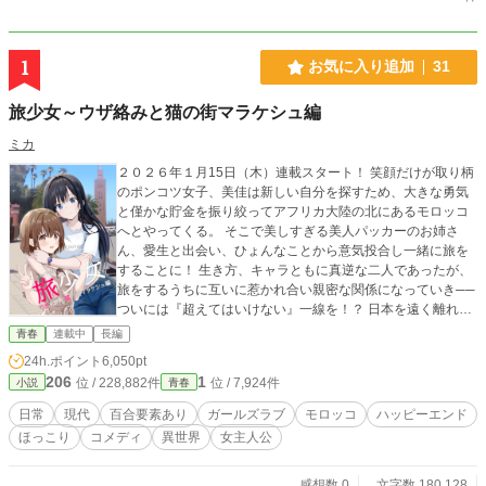
1
お気に入り追加
31
旅少女～ウザ絡みと猫の街マラケシュ編
ミカ
２０２６年１月15日（木）連載スタート！ 笑顔だけが取り柄
のポンコツ女子、美佳は新しい自分を探すため、大きな勇気
と僅かな貯金を振り絞ってアフリカ大陸の北にあるモロッコ
へとやってくる。 そこで美しすぎる美人パッカーのお姉さ
ん、愛生と出会い、ひょんなことから意気投合し一緒に旅を
することに！ 生き方、キャラともに真逆な二人であったが、
旅をするうちに互いに惹かれ合い親密な関係になっていき──
ついには『超えてはいけない』一線を！？ 日本を遠く離れた
異国の地、モロッコで展開される青春ガールズラブコメデ
青春
連載中
長編
ィ！ 旅先で起こった日常的なこと、そうでもないことをだら
24h.ポイント
6,050pt
だらと書き綴った女子二人の旅行記『旅少女』──毎週木曜
206
1
位 / 228,882件
位 / 7,924件
小説
青春
日、日曜日に更新します！
日常
現代
百合要素あり
ガールズラブ
モロッコ
ハッピーエンド
ほっこり
コメディ
異世界
女主人公
感想数 0
文字数 180,128