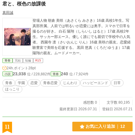
君と、桜色の放課後
真田誠
登場人物 朝倉 美咲（あさくら みさき）16歳 高校1年生。写
真部所属。人前では明るいが恋愛には奥手。スマホで日常を
撮るのが好き。 白石 陽翔（しらいし はると）17歳 高校2年
生。サッカー部エース。優しく誰にでも親切で学校中の人気
者。 西園寺 凛（さいおんじ りん）16歳 美咲の親友。恋愛経
験豊富で美咲を応援する。 黒田 悠真（くろだ ゆうま）17歳
陽翔の親友。ムードメーカー。
青春
完結
短編
R15
24h.ポイント
28pt
23,038
240
位 / 228,882件
位 / 7,924件
小説
青春
青春
学園
恋愛
青春恋愛
じんわり
ハッピーエンド
日常
ほっこり
感想数 0
文字数 80,195
最終更新日 2026.07.31
登録日 2026.07.21
11
お気に入り追加
12