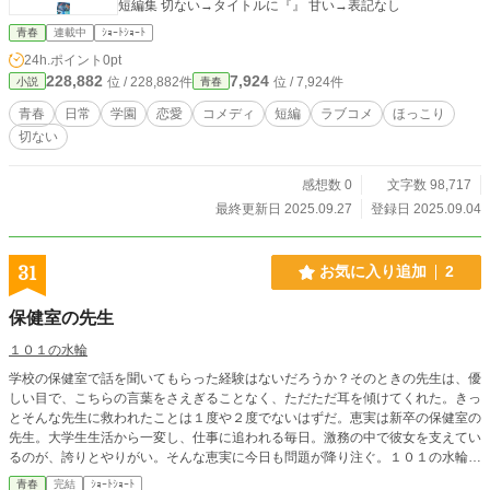
短編集 切ない→タイトルに『』 甘い→表記なし
青春
連載中
ｼｮｰﾄｼｮｰﾄ
24h.ポイント
0pt
228,882
7,924
位 / 228,882件
位 / 7,924件
小説
青春
青春
日常
学園
恋愛
コメディ
短編
ラブコメ
ほっこり
切ない
感想数 0
文字数 98,717
最終更新日 2025.09.27
登録日 2025.09.04
31
お気に入り追加
2
保健室の先生
１０１の水輪
学校の保健室で話を聞いてもらった経験はないだろうか？そのときの先生は、優
しい目で、こちらの言葉をさえぎることなく、ただただ耳を傾けてくれた。きっ
とそんな先生に救われたことは１度や２度でないはずだ。恵実は新卒の保健室の
先生。大学生生活から一変し、仕事に追われる毎日。激務の中で彼女を支えてい
るのが、誇りとやりがい。そんな恵実に今日も問題が降り注ぐ。１０１の水輪、
第４２話。
青春
完結
ｼｮｰﾄｼｮｰﾄ