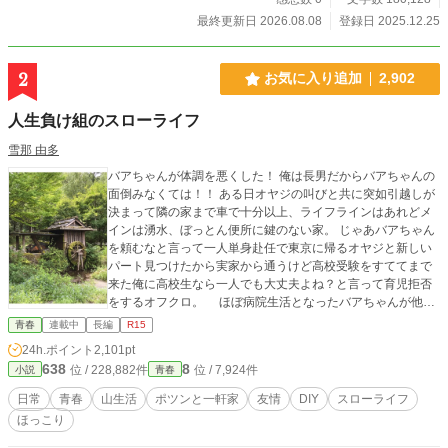
最終更新日 2026.08.08
登録日 2025.12.25
2
お気に入り追加
2,902
人生負け組のスローライフ
雪那 由多
バアちゃんが体調を悪くした！ 俺は長男だからバアちゃんの
面倒みなくては！！ ある日オヤジの叫びと共に突如引越しが
決まって隣の家まで車で十分以上、ライフラインはあれどメ
インは湧水、ぼっとん便所に鍵のない家。 じゃあバアちゃん
を頼むなと言って一人単身赴任で東京に帰るオヤジと新しい
パート見つけたから実家から通うけど高校受験をすててまで
来た俺に高校生なら一人でも大丈夫よね？と言って育児拒否
をするオフクロ。 ほぼ病院生活となったバアちゃんが他界
してから築百年以上の古民家で一人引きこもる俺の日常。 ―
青春
連載中
長編
R15
――――――――――――――――――――― 第12回ドリー
24h.ポイント
2,101pt
ム小説大賞 読者賞を頂きました！ 皆様の応援ありがとうご
638
8
位 / 228,882件
位 / 7,924件
小説
青春
ざいます！ ――――――――――――――――――――――
日常
青春
山生活
ポツンと一軒家
友情
DIY
スローライフ
ほっこり