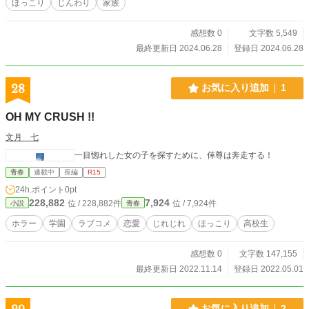
ほっこり
じんわり
家族
感想数 0
文字数 5,549
最終更新日 2024.06.28
登録日 2024.06.28
28
お気に入り追加
1
OH MY CRUSH !!
文月 七
一目惚れした女の子を探すために、倖尊は奔走する！
青春
連載中
長編
R15
24h.ポイント
0pt
228,882
7,924
位 / 228,882件
位 / 7,924件
小説
青春
ホラー
学園
ラブコメ
恋愛
じれじれ
ほっこり
高校生
感想数 0
文字数 147,155
最終更新日 2022.11.14
登録日 2022.05.01
お気に入り追加
2