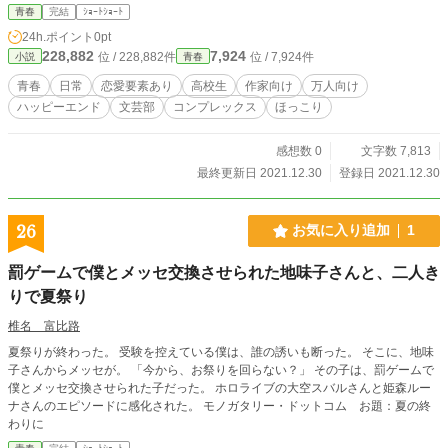
へ。 コンテストに落ちて悔しがるライターヘ。 自分を不孝にした人、あなたに
青春
完結
ｼｮｰﾄｼｮｰﾄ
勝った人は、今日も笑って生きているだろう。 なら、あなたはどうする？ 相
24h.ポイント
0pt
手の不幸を願うか？ あなたがすべきことはもっと笑えるようになるために頑張
228,882
7,924
位 / 228,882件
位 / 7,924件
小説
青春
るしかないのだ。 ライバルのあなたに幸あれ。
青春
日常
恋愛要素あり
高校生
作家向け
万人向け
ハッピーエンド
文芸部
コンプレックス
ほっこり
感想数 0
文字数 7,813
最終更新日 2021.12.30
登録日 2021.12.30
26
お気に入り追加
1
罰ゲームで僕とメッセ交換させられた地味子さんと、二人き
りで夏祭り
椎名 富比路
夏祭りが終わった。 受験を控えている僕は、誰の誘いも断った。 そこに、地味
子さんからメッセが。 「今から、お祭りを回らない？」 その子は、罰ゲームで
僕とメッセ交換させられた子だった。 ホロライブの大空スバルさんと姫森ルー
ナさんのエピソードに感化された。 モノガタリー・ドットコム お題：夏の終
わりに