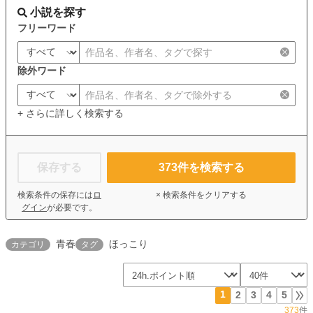
小説を探す
フリーワード
除外ワード
+ さらに詳しく検索する
保存する
373
件を検索する
検索条件の保存には
ロ
× 検索条件をクリアする
グイン
が必要です。
青春
ほっこり
カテゴリ
タグ
1
2
3
4
5
373
件