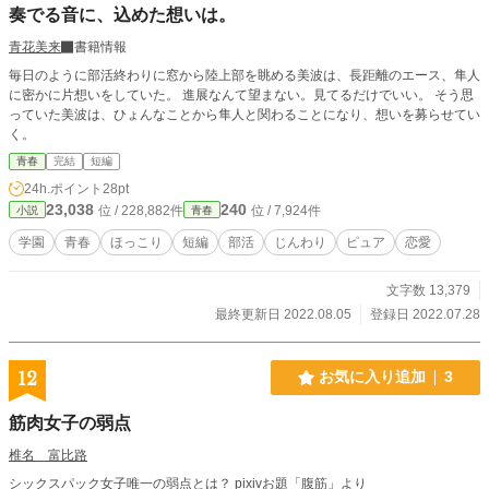
奏でる音に、込めた想いは。
青花美来
書籍情報
毎日のように部活終わりに窓から陸上部を眺める美波は、長距離のエース、隼人
に密かに片想いをしていた。 進展なんて望まない。見てるだけでいい。 そう思
っていた美波は、ひょんなことから隼人と関わることになり、想いを募らせてい
く。
青春
完結
短編
24h.ポイント
28pt
23,038
240
位 / 228,882件
位 / 7,924件
小説
青春
学園
青春
ほっこり
短編
部活
じんわり
ピュア
恋愛
文字数 13,379
最終更新日 2022.08.05
登録日 2022.07.28
12
お気に入り追加
3
筋肉女子の弱点
椎名 富比路
シックスパック女子唯一の弱点とは？ pixivお題「腹筋」より