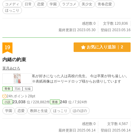
の想いは届くのか？ それとも……。 ｢ねぇ、拓真。好きって
コメディ
日常
恋愛
学園
ラブコメ
美少女
青春恋愛
言って？｣ ｢嫌だよ｣ ｢お墓っていくらかしら？｣ ｢なんで！？｣
ほっこり
純粋で不純なほっこりラブコメ！ ここに開幕！
感想数 0
文字数 120,836
最終更新日 2023.05.30
登録日 2023.05.16
19
お気に入り追加
2
内緒の約束
芙月みひろ
私が好きになった人は高校の先生。 今は卒業が待ち遠しい。
※表紙画像はガーリードロップ様からお借りしています
青春
完結
短編
24h.ポイント
28pt
23,038
240
位 / 228,882件
位 / 7,924件
小説
青春
学園
恋愛
教師と生徒
ほっこり
ほのぼの
感想数 0
文字数 4,567
最終更新日 2025.06.14
登録日 2025.06.14