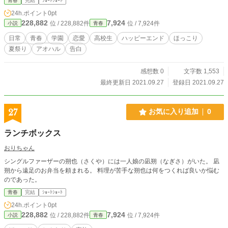
青春
完結
ｼｮｰﾄｼｮｰﾄ
24h.ポイント
0pt
228,882
7,924
位 / 228,882件
位 / 7,924件
小説
青春
日常
青春
学園
恋愛
高校生
ハッピーエンド
ほっこり
夏祭り
アオハル
告白
感想数 0
文字数 1,553
最終更新日 2021.09.27
登録日 2021.09.27
27
お気に入り追加
0
ランチボックス
おりちゃん
シングルファーザーの朔也（さくや）には一人娘の凪朔（なぎさ）がいた。 凪
朔から遠足のお弁当を頼まれる。 料理が苦手な朔也は何をつくれば良いか悩む
のであった。
青春
完結
ｼｮｰﾄｼｮｰﾄ
24h.ポイント
0pt
228,882
7,924
位 / 228,882件
位 / 7,924件
小説
青春