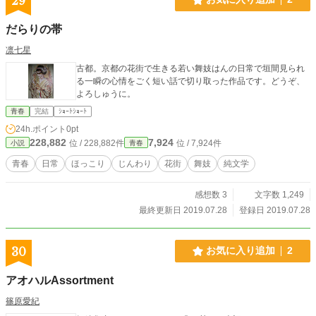
29
だらりの帯
凛七星
古都。京都の花街で生きる若い舞妓はんの日常で垣間見られ
る一瞬の心情をごく短い話で切り取った作品です。どうぞ、
よろしゅうに。
青春
完結
ｼｮｰﾄｼｮｰﾄ
24h.ポイント
0pt
228,882
7,924
位 / 228,882件
位 / 7,924件
小説
青春
青春
日常
ほっこり
じんわり
花街
舞妓
純文学
感想数 3
文字数 1,249
最終更新日 2019.07.28
登録日 2019.07.28
30
お気に入り追加
2
アオハルAssortment
篠原愛紀