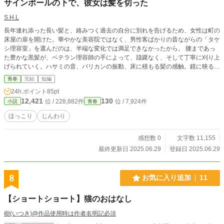
サインポールの下で、彼女は髪を切った
凛空凛空凛空凛空凛空凛空凛空凛空凛空凛空凛空凛空凛空凛
空凛空凛空凛空凛空凛空凛空 能代明里(のしろあかり) のほほ
S.H.L
んとした高校三年生。糸目。 馬場春/秋(ばばはる/あき) 占い部
長年連れ添った長い髪と、絡みつく過去の自分に別れを告げるため、女性は町の
の高校三年生。双子。 大空日花/月花(おおぞらにっか/げっか)
床屋の扉を開けた。華やかな美容院ではなく、男性客ばかりの昔ながらの「タケ
超絶美人の高校一年生。双子。 佐藤陽菜(さとうひな) 超絶美
シ理容室」を選んだのは、半端な変化では満足できなかったから。 腰まであっ
人の高校二年生。那由多。
た豊かな黒髪が、ベテラン理容師の手によって、躊躇なく、そして丁寧に刈り上
げられていく。ハサミの音、バリカンの振動、床に積もる髪の感触。鏡に映る自
分のシルエットがみるみるうちに変わり果てていく様を見つめながら、彼女の心
青春
完結
短編
にも劇的な変化が訪れる。 失恋か、転職か、それとも──。具体的な理由は語ら
24h.ポイント
85pt
れないまま、髪が短くなるにつれて剥き出しになっていくのは、髪に隠されてい
12,421
130
位 / 228,882件
位 / 7,924件
小説
青春
た頭の形だけではない。社会的な役割や、「女性らしさ」という鎧を脱ぎ捨て、
ありのままの自分と向き合う過程が、五感を刺激する詳細な描写と内面の吐露と
ほっこり
じんわり
共に描かれる。 髪と共に過去を床に落とし、新しい自分としてサインポールの
下から一歩踏み出す女性の、解放と再生の物語。
感想数 0
文字数 11,155
最終更新日 2025.06.29
登録日 2025.06.29
8
お気に入り追加
11
【ショートショート】猫のおはなし
樹(いつき)@作品使用時は作者名明記必須