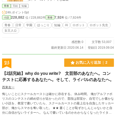
青春
完結
短編
24h.ポイント
0pt
228,882
7,924
位 / 228,882件
位 / 7,924件
小説
青春
青春
日常
学園
ほっこり
短編
AI
ロボット
ロボット先生
女主人公
感想数 0
文字数 53,007
最終更新日 2020.06.14
登録日 2019.09.04
25
お気に入り追加
2
【2話完結】why do you write? 文芸部のあなたへ。コン
テストに応募するあなたへ。そして、ライバルのあなたへ。
西東友一
悔しいことにスクールカーストは確かに存在する。 休み時間。 俺がアルファポ
リスのコンテストの締め切りが近かったので、普段は部室か、自宅でしか書かな
い小説を、教室で書いていたら、スクールカーストの最上位を自負したサッカー
部が、俺からスマホを奪い取った。 ★★ 書くことが恥ずかしんじゃないかと自
分に自信がないライターへ。 なんで書いているのかわからなくなったライター