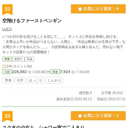
22
お気に入り追加
0
空翔けるファーストペンギン
LUCA
いつか日の目を浴びることを信じて＿＿。 ネット上に作品を投稿し続ける、
「文章は上手いが作品がつまらない」人間と、「作品は斬新だが文章が下手」な
人間がタッグを組んだら＿＿。 小説投稿あるあるも織り込んだ、売れない地下
ネット小説家たちの逆襲物語！
青春
連載中
長編
24h.ポイント
0pt
228,882
7,924
位 / 228,882件
位 / 7,924件
小説
青春
青春
日常
ほっこり
じんわり
感想数 0
文字数 36,810
最終更新日 2022.09.13
登録日 2022.07.31
23
お気に入り追加
1
スク水の少女と、シャワー室で二人きり。