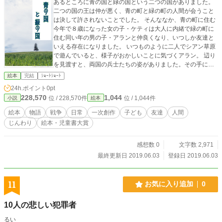
あるところに青の国と緑の国という二つの国がありました。
二つの国の王は仲が悪く、青の町と緑の町の人間が会うこと
は決して許されないことでした。 そんななか、青の町に住む
今年で８歳になった女の子・ケティは大人に内緒で緑の町に
住む同い年の男の子・アランと仲良くなり、いつしか友達と
いえる存在になりました。 いつものように二人でシアン草原
で遊んでいると、様子がおかしいことに気づくアラン。 辺り
を見渡すと、両国の兵士たちの姿がありました。その手には
武器を持っています。 二つの国の間で戦争が始まろうとして
絵本
完結
ｼｮｰﾄｼｮｰﾄ
いたのです。二人はそのことを知らされていませんでした。
24h.ポイント
0pt
ケティの提案で戦争を止めようと駆け出す二人でしたが―
228,570
1,044
位 / 228,570件
位 / 1,044件
小説
絵本
―。
絵本
物語
戦争
日常
一次創作
子ども
友達
人間
じんわり
絵本・児童書大賞
感想数 0
文字数 2,971
最終更新日 2019.06.03
登録日 2019.06.03
11
お気に入り追加
0
10人の悲しい犯罪者
るい