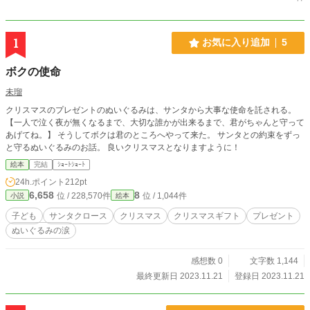
1
お気に入り追加
5
ボクの使命
未瑠
クリスマスのプレゼントのぬいぐるみは、サンタから大事な使命を託される。
【一人で泣く夜が無くなるまで、大切な誰かが出来るまで、君がちゃんと守って
あげてね。】 そうしてボクは君のところへやって来た。 サンタとの約束をずっ
と守るぬいぐるみのお話。 良いクリスマスとなりますように！
絵本
完結
ｼｮｰﾄｼｮｰﾄ
24h.ポイント
212pt
6,658
8
位 / 228,570件
位 / 1,044件
小説
絵本
子ども
サンタクロース
クリスマス
クリスマスギフト
プレゼント
ぬいぐるみの涙
感想数 0
文字数 1,144
最終更新日 2023.11.21
登録日 2023.11.21