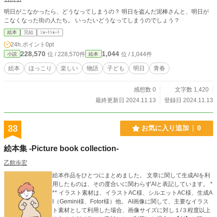
明日がこなかったら、どうなってしまうの？ 明日を盗んだ泥棒さんと、明日が
こなくなった街の人たち。 いったいどうなってしまうのでしょう？
絵本
完結
ｼｮｰﾄｼｮｰﾄ
24h.ポイント
0pt
228,570
1,044
位 / 228,570件
位 / 1,044件
小説
絵本
絵本
ほっこり
楽しい
物語
子ども
明日
青春
感想数 0
文字数 1,420
最終更新日 2024.11.13
登録日 2024.11.13
33
お気に入り追加
0
絵本集 -Picture book collection-
乙館歩宏
絵本作品をひとつにまとめました。 文章に関して生成AIを利
用したものは、その度合いに関わらずAIと表記しています。 *
** イラスト素材は、イラストAC様、シルエットAC様、生成A
I（Gemini様、Fotor様）他。 AI画像に関して、主要なイラス
ト素材として利用した場合、画像サイズに対し１/３程度以上