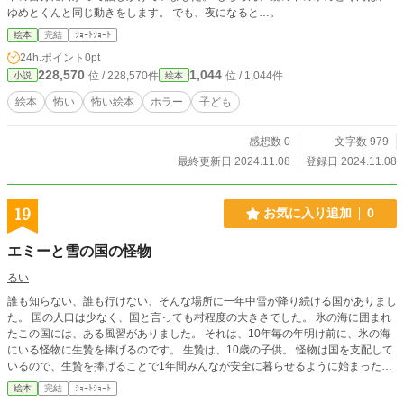
ゆめとくんと同じ動きをします。 でも、夜になると…。
絵本
完結
ｼｮｰﾄｼｮｰﾄ
24h.ポイント
0pt
228,570
1,044
位 / 228,570件
位 / 1,044件
小説
絵本
絵本
怖い
怖い絵本
ホラー
子ども
感想数 0
文字数 979
最終更新日 2024.11.08
登録日 2024.11.08
19
お気に入り追加
0
エミーと雪の国の怪物
るい
誰も知らない、誰も行けない、そんな場所に一年中雪が降り続ける国がありまし
た。 国の人口は少なく、国と言っても村程度の大きさでした。 氷の海に囲まれ
たこの国には、ある風習がありました。 それは、10年毎の年明け前に、氷の海
にいる怪物に生贄を捧げるのです。 生贄は、10歳の子供。 怪物は国を支配して
いるので、生贄を捧げることで1年間みんなが安全に暮らせるように始まったの
です。 そしてこの年、生贄に選ばれたのは貧しい家の一人娘、エミー。 エミー
絵本
完結
ｼｮｰﾄｼｮｰﾄ
は活発な子で、とても元気な子供でした。 しかし国の王様が決めたことなの