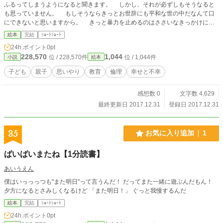
ふるってしまうようになると聞きます。 しかし、それが必ずしもそうなると
も思っていません。 もしそうならきっとお世辞にも平和な世の中だなんて口
にできないと思いますから。 きっと暴力を止めるのはささいなきっかけにす
ぎないでしょう。 子どもは子ども故になんでも真っ直ぐに受け止めてしまい
絵本
完結
ｼｮｰﾄｼｮｰﾄ
ます。 だからこそ、なぜ「ぶつ」ことがだめなのか、 どうしてしてはいけ
24h.ポイント
0pt
ないのかを教え、伝えたい。 二度目になりますが、これはそういうお話で
228,570
1,044
位 / 228,570件
位 / 1,044件
小説
絵本
す。
子ども
親子
思いやり
教育
倫理
幸せと不幸
感想数 0
文字数 4,629
最終更新日 2017.12.31
登録日 2017.12.31
35
お気に入り追加
1
ばいばいまたね【1分読書】
あいうえん
僕はいっっっつも"また明日"って言うんだ！ だってまた一緒に遊ぶんだもん！
夕方になるとさみしくなるけど 「また明日！」 ぐっと我慢するんだ
絵本
完結
ｼｮｰﾄｼｮｰﾄ
24h.ポイント
0pt