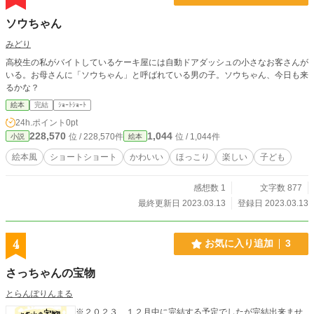
ソウちゃん
みどり
高校生の私がバイトしているケーキ屋には自動ドアダッシュの小さなお客さんが
いる。お母さんに「ソウちゃん」と呼ばれている男の子。ソウちゃん、今日も来
るかな？
絵本
完結
ｼｮｰﾄｼｮｰﾄ
24h.ポイント
0pt
228,570
1,044
位 / 228,570件
位 / 1,044件
小説
絵本
絵本風
ショートショート
かわいい
ほっこり
楽しい
子ども
感想数 1
文字数 877
最終更新日 2023.03.13
登録日 2023.03.13
4
お気に入り追加
3
さっちゃんの宝物
とらんぽりんまる
※２０２３、１２月中に完結する予定でしたが完結出来ませ