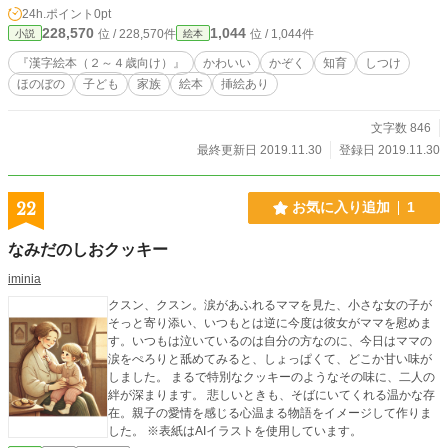
さんをもらえるよ～」と、我が家では親子の会話がはずみま
24h.ポイント
0pt
した。 +:-:+:-:+ 寝る前に、今日の「いろいろできたね！」を
228,570
1,044
位 / 228,570件
位 / 1,044件
小説
絵本
お話しするのにもぴったりです！ +:-:+:-:+ ２歳の頃から、園
で『漢字えほん（漢字が含まれている童話の本）』に親しん
『漢字絵本（２～４歳向け）』
かわいい
かぞく
知育
しつけ
でいる我が子。出版数の少ない、低年齢向けの『漢字えほ
ほのぼの
子ども
家族
絵本
挿絵あり
ん』を自分で作ってみました。漢字がまじる事で、大人もス
ラスラ読み聞かせができます。『友達』という漢字を見つけ
て、子供が喜ぶなど、ひらがなだけの絵本にはない発見の楽
文字数 846
しさがあるようです。 +:-:+:-:+ 未満児（１～３歳頃）に漢字
最終更新日 2019.11.30
登録日 2019.11.30
のまじった絵本を渡すというのには最初驚きましたが、『街
中の看板』『広告』の一つ一つも子供にとっては楽しい童話
に見えるようです。漢字の成り立ちなどの『漢字えほん』は
22
お気に入り追加
1
多数ありますが、童話に『漢字とひらがなとカタカナ』を含
む事で、自然と興味を持って『文字が好き』になったみたい
なみだのしおクッキー
です。
iminia
クスン、クスン。涙があふれるママを見た、小さな女の子が
そっと寄り添い、いつもとは逆に今度は彼女がママを慰めま
す。いつもは泣いているのは自分の方なのに、今日はママの
涙をぺろりと舐めてみると、しょっぱくて、どこか甘い味が
しました。 まるで特別なクッキーのようなその味に、二人の
絆が深まります。 悲しいときも、そばにいてくれる温かな存
在。親子の愛情を感じる心温まる物語をイメージして作りま
した。 ※表紙はAIイラストを使用しています。