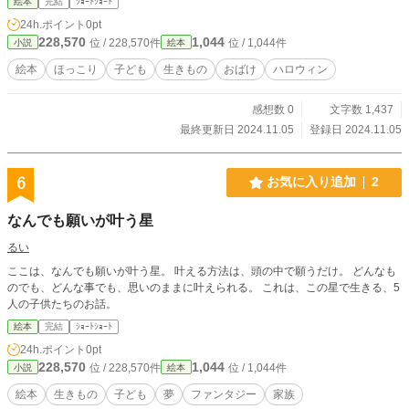
絵本
完結
ｼｮｰﾄｼｮｰﾄ
24h.ポイント
0pt
228,570
1,044
位 / 228,570件
位 / 1,044件
小説
絵本
絵本
ほっこり
子ども
生きもの
おばけ
ハロウィン
感想数 0
文字数 1,437
最終更新日 2024.11.05
登録日 2024.11.05
6
お気に入り追加
2
なんでも願いが叶う星
るい
ここは、なんでも願いが叶う星。 叶える方法は、頭の中で願うだけ。 どんなも
のでも、どんな事でも、思いのままに叶えられる。 これは、この星で生きる、5
人の子供たちのお話。
絵本
完結
ｼｮｰﾄｼｮｰﾄ
24h.ポイント
0pt
228,570
1,044
位 / 228,570件
位 / 1,044件
小説
絵本
絵本
生きもの
子ども
夢
ファンタジー
家族