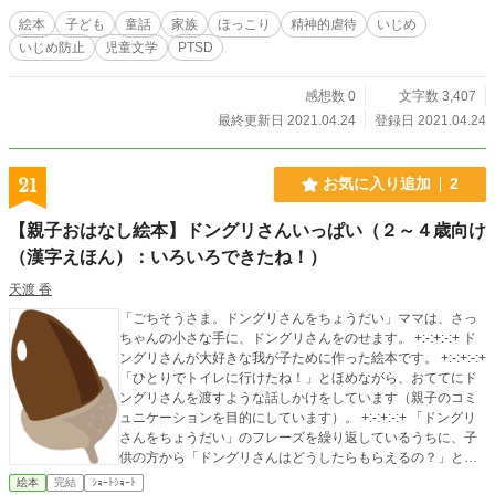
絵本
子ども
童話
家族
ほっこり
精神的虐待
いじめ
いじめ防止
児童文学
PTSD
感想数 0
文字数 3,407
最終更新日 2021.04.24
登録日 2021.04.24
21
お気に入り追加
2
【親子おはなし絵本】ドングリさんいっぱい（２～４歳向け
（漢字えほん）：いろいろできたね！）
天渡 香
「ごちそうさま。ドングリさんをちょうだい」ママは、さっ
ちゃんの小さな手に、ドングリさんをのせます。 +:-:+:-:+ ド
ングリさんが大好きな我が子ために作った絵本です。 +:-:+:-:+
「ひとりでトイレに行けたね！」とほめながら、おててにド
ングリさんを渡すような話しかけをしています（親子のコミ
ュニケーションを目的にしています）。 +:-:+:-:+ 「ドングリ
さんをちょうだい」のフレーズを繰り返しているうちに、子
供の方から「ドングリさんはどうしたらもらえるの？」とた
ずねてくれたので、「ひとりでお着がえできたら、ドングリ
絵本
完結
ｼｮｰﾄｼｮｰﾄ