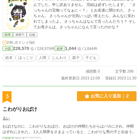
んでした。申し訳ありません。 完結は必ずいたします。 「さ
っちゃんの宝物ってなぁに～？」 とお友達に聞かれた、さっ
ちゃん。 さっちゃんが元気いっぱい答えたら、みんなに笑わ
れてしまったよ。 さっちゃんはなんて言ったんだろう？ そし
てお母さんは、さっちゃんになんて言ったのかな？
絵本
連載中
短編
24h.ポイント
0pt
228,570
1,044
位 / 228,570件
位 / 1,044件
小説
絵本
絵本
ほっこり
人間
じんわり
親子
子ども
感想数 0
文字数 286
最終更新日 2023.12.09
登録日 2023.11.30
5
お気に入り追加
2
こわがりおばけ
るい
おばけなのに、こわがりなおばけ。 おばけの仲間たちからはバカにされ、仲間
はずれにされた。 1人人間界をさまよっていると、こわがりな男の子と出会う。