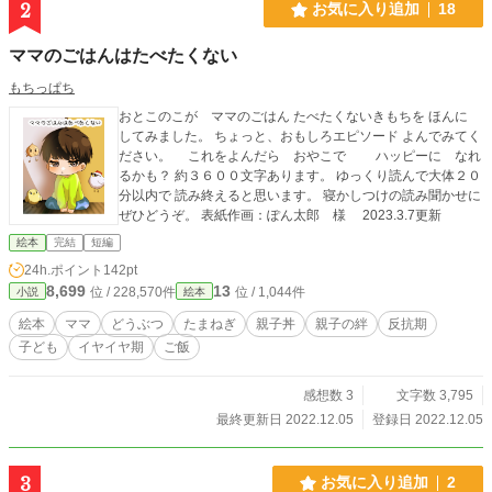
2
お気に入り追加
18
ママのごはんはたべたくない
もちっぱち
おとこのこが ママのごはん たべたくないきもちを ほんに
してみました。 ちょっと、おもしろエピソード よんでみてく
ださい。 これをよんだら おやこで ハッピーに なれ
るかも？ 約３６００文字あります。 ゆっくり読んで大体２０
分以内で 読み終えると思います。 寝かしつけの読み聞かせに
ぜひどうぞ。 表紙作画：ぽん太郎 様 2023.3.7更新
絵本
完結
短編
24h.ポイント
142pt
8,699
13
位 / 228,570件
位 / 1,044件
小説
絵本
絵本
ママ
どうぶつ
たまねぎ
親子丼
親子の絆
反抗期
子ども
イヤイヤ期
ご飯
感想数 3
文字数 3,795
最終更新日 2022.12.05
登録日 2022.12.05
3
お気に入り追加
2