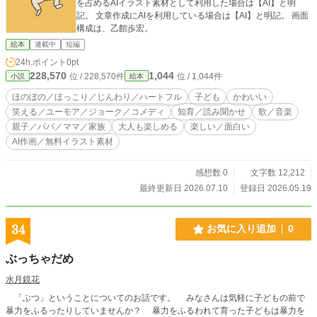
を占めるAIイラスト素材として利用した場合は【AI】と明
記。 文章作成にAIを利用している場合は【AI】と明記。 画面
構成は、乙館歩宏。
絵本
連載中
短編
24h.ポイント
0pt
228,570
1,044
位 / 228,570件
位 / 1,044件
小説
絵本
ほのぼの／ほっこり／じんわり／ハートフル
子ども
かわいい
笑える／ユーモア／ジョーク／コメディ
知育／読み聞かせ
歌／音楽
親子／パパ／ママ／家族
大人も楽しめる
楽しい／面白い
AI作画／無料イラスト素材
感想数 0
文字数 12,212
最終更新日 2026.07.10
登録日 2026.05.19
34
お気に入り追加
0
ぶっちゃだめ
水月鏡花
「ぶつ」ということについてのお話です。 みなさんは気軽に子どもの前で
暴力をふるったりしていませんか？ 暴力をふるわれて育った子どもは暴力を