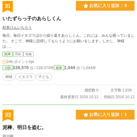
になる際は「絵本」を読むような感じで読んでください。 筆
31
お気に入り追加
0
者である私自身、それを意識して今回執筆させていただきま
した。 ちなみに、筆者も小中といじめられた経験がありま
いたずらっ子のあらしくん
す。なので、翔太くんの心情描写の点においては自分と重ね
て書いた部分もあります。 なるべく難しい言葉は避け、誰に
杉本けんいちろう
でも読みやすいよう心掛けたつもりです。 本当に感覚的には
毎日、毎日イタズラばかり繰り返すあらしくん。これには、みんな困っていまし
小説というより、絵本に近いと思います。 ただ、私の画力が
た。 そこで、神様に説得してもらうようにお願いをします。しかし、神様
壊滅的に残念なので挿絵をつけることは現実問題として難し
は…。
いと言わざるを得ません……(つけたいな、という願望はあり
ます) 小説を読むのが苦手な方も、どうぞお気軽に読んでくだ
絵本
完結
短編
さい。
24h.ポイント
0pt
228,570
1,044
位 / 228,570件
位 / 1,044件
小説
絵本
神様
イタズラ
子ども
感想数 0
文字数 2,038
最終更新日 2016.10.12
登録日 2016.10.12
32
お気に入り追加
1
泥棒、明日を盗む。
羽川明