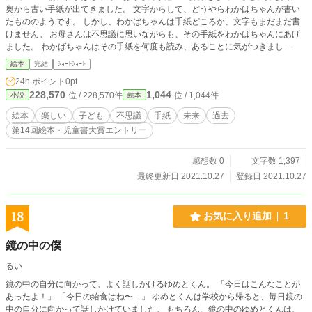
奥から古い手紙が出てきました。 文字からして、どうやらわかばちゃんが書い
たもののようです。 しかし、わかばちゃんは手紙どころか、文字もまだまだ書
けません。 お母さんは不思議に思いながらも、その手紙をわかばちゃんにあげ
ました。 わかばちゃんはその手紙を何度も読み、あることに気がつきまし
た…。
絵本
完結
ｼｮｰﾄｼｮｰﾄ
24h.ポイント
0pt
228,570
1,044
位 / 228,570件
位 / 1,044件
小説
絵本
絵本
楽しい
子ども
不思議
手紙
未来
過去
第14回絵本・児童書大賞エントリー
感想数 0
文字数 1,397
最終更新日 2021.10.27
登録日 2021.10.27
18
お気に入り追加
1
鏡の中の僕
るい
鏡の中の自分に向かって、よく話しかけるゆめとくん。 「今日はこんなことが
あったよ！」 「今日の給食はね〜…」 ゆめとくんは学校から帰ると、毎日鏡の
中の自分に向かって話しかけていました。 もちろん、鏡の中のゆめとくんは、