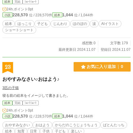
絵本
完結
ｼｮｰﾄｼｮｰﾄ
24h.ポイント
0pt
228,570
1,044
位 / 228,570件
位 / 1,044件
小説
絵本
絵本
ほっこり
子ども
じんわり
ほのぼの
涙
AIイラスト
ショートショート
感想数 0
文字数 179
最終更新日 2024.11.07
登録日 2024.11.07
23
お気に入り追加
0
おやすみなさい♪おはよう♪
3匹の子猫
寝る前の絵本をイメージして書きました。
絵本
完結
ｼｮｰﾄｼｮｰﾄ
24h.ポイント
0pt
228,570
1,044
位 / 228,570件
位 / 1,044件
小説
絵本
おやすみなさい
おはよう
からだのこうじょうちょう
ばとんたっち
絵本
知育
日常
子供
子ども
楽しい