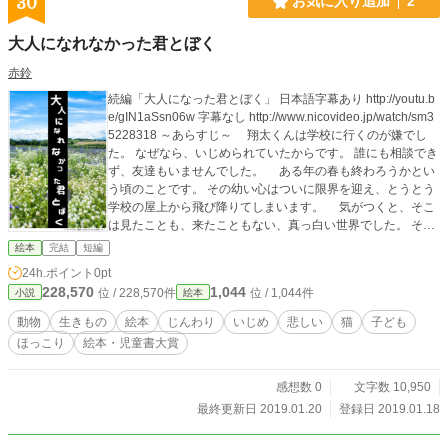
30
お気に入り追加
2
大人になれなかった君とぼく
赤鈴
続編「大人になった君とぼく」 日本語字幕あり http://youtu.b
e/gIN1aSsn06w 字幕なし http://www.nicovideo.jp/watch/sm3
5228318 ～あらすじ～ 翔太くんは学校に行くのが嫌でし
た。 なぜなら、いじめられていたからです。 誰にも相談でき
ず、友達もいませんでした。 ある年の春も終わろうかとい
う頃のことです。 その幼い心はついに限界を迎え、とうとう
学校の屋上から飛び降りてしまいます。 気がつくと、そこ
は見たことも、来たこともない、真っ白い世界でした。 そこ
には透き通った川が流れ、それを挟むような形で色とりどり
絵本
完結
短編
の花が咲き乱れています。 川には一本の白い橋がかかってお
24h.ポイント
0pt
り、その上に誰か立っています。 人間にしてはあまりに小さ
228,570
1,044
位 / 228,570件
位 / 1,044件
小説
絵本
く、黒い毛に覆われていました。それは、よく見ると一匹の
黒猫でした。 黒猫は翔太くんに気づくとニコッと嬉しそうに
動物
生きもの
絵本
じんわり
いじめ
悲しい
猫
子ども
笑みを浮かべた後、物凄い勢いで駆け寄ってきました。 「ク
ほっこり
絵本・児童書大賞
ロ」と名乗るその黒猫は、自分は人間の手によって捨てられ
た後、保健所に送られ、ここに来たと告げます。 こうし
て、いじめられて自殺した男の子・翔太くんと、捨てられて
感想数 0
文字数 10,950
保健所で人間に殺処分された黒猫・クロは出会い、二人は天
最終更新日 2019.01.20
登録日 2019.01.18
国までの道のりを共にすることになったのです。 そこで生ま
れる二人の絆とは――。 ～本書を読むにあたって～ お読み