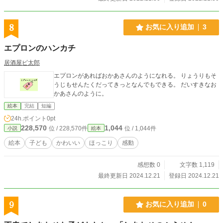
8
お気に入り追加
3
エプロンのハンカチ
居酒屋ピ太郎
エプロンがあればおかあさんのようになれる。 りょうりもそ
うじもせんたくだってきっとなんでもできる。 だいすきなお
かあさんのように。
絵本
完結
短編
24h.ポイント
0pt
228,570
1,044
位 / 228,570件
位 / 1,044件
小説
絵本
絵本
子ども
かわいい
ほっこり
感動
感想数 0
文字数 1,119
最終更新日 2024.12.21
登録日 2024.12.21
9
お気に入り追加
0