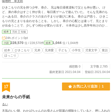
味噌村 幸太郎
ひきこもりの兄を持つ少年、恭介。 兄は毎日昼夜逆転で父とも仲が悪い。 け
ど、弟の恭介はすごく仲が良く、毎日夜ゲームで遊んでいた。 そんな兄弟のも
とへある日、恭介のクラスの女の子まりが遊びに来る。 恭介は戸惑う。 ひきこ
もりの兄とまりを会わせることを。 しかし、恭介の心配とは違って、兄とまり
が出会うことで、少しずつ何かが変わり出す。 ※本作は少し高学年向けのひき
こもりをテーマにした絵本、童話となります。 イラストはのちのちあげる予定
絵本
完結
短編
です。
24h.ポイント
0pt
228,570
1,044
位 / 228,570件
位 / 1,044件
小説
絵本
絵本
ひきこもり
兄弟
兄弟愛
子ども
小学生
児童文学
童話
ほっこり
感想数 0
文字数 2,785
最終更新日 2021.04.04
登録日 2021.04.04
17
お気に入り追加
1
未来からの手紙
るい
天気のいい朝、わかばちゃんのお母さんが部屋の掃除をしていると、押し入れの