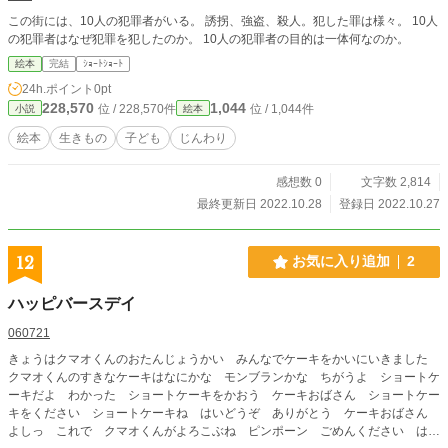
この街には、10人の犯罪者がいる。 誘拐、強盗、殺人。犯した罪は様々。 10人
の犯罪者はなぜ犯罪を犯したのか。 10人の犯罪者の目的は一体何なのか。
絵本
完結
ｼｮｰﾄｼｮｰﾄ
24h.ポイント
0pt
228,570
1,044
位 / 228,570件
位 / 1,044件
小説
絵本
絵本
生きもの
子ども
じんわり
感想数 0
文字数 2,814
最終更新日 2022.10.28
登録日 2022.10.27
12
お気に入り追加
2
ハッピバースデイ
060721
きょうはクマオくんのおたんじょうかい みんなでケーキをかいにいきました
クマオくんのすきなケーキはなにかな モンブランかな ちがうよ ショートケ
ーキだよ わかった ショートケーキをかおう ケーキおばさん ショートケー
キをください ショートケーキね はいどうぞ ありがとう ケーキおばさん
よしっ これで クマオくんがよろこぶね ピンポーン ごめんください はー