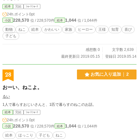
絵本
完結
ｼｮｰﾄｼｮｰﾄ
24h.ポイント
0pt
228,570
1,044
位 / 228,570件
位 / 1,044件
小説
絵本
動物
ねこ
絵本
かわいい
家族
ヒーロー
王様
知育
喜び
子ども
感想数 0
文字数 2,639
最終更新日 2019.05.15
登録日 2019.05.14
28
お気に入り追加
2
おーい、ねこよ。
るい
1人で暮らすおじいさんと、1匹で暮らすのねこのお話。
絵本
完結
ｼｮｰﾄｼｮｰﾄ
24h.ポイント
0pt
228,570
1,044
位 / 228,570件
位 / 1,044件
小説
絵本
絵本
ほっこり
子ども
ねこ