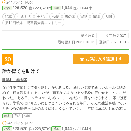
24h.ポイント
0pt
で、エミーのお父さんとお母さんは泣く泣くエミーを生贄に捧げました。
228,570
1,044
位 / 228,570件
位 / 1,044件
小説
絵本
絵本
生きもの
子ども
怪物
雪の国
完結
短編
人間
第14回絵本・児童書大賞エントリー
感想数 0
文字数 2,037
最終更新日 2021.10.13
登録日 2021.10.13
20
お気に入り追加
4
誰かぼくを助けて
味噌村 幸太郎
父が仕事で忙しくて引っ越しが多いみつる。 新しい学校で新しいルールに馴染
めず、行き渋りをする。 だが、頑固な父はみつるを学校に行かせることにこだ
わった。 ある日、クラスのいじめっこ、いちだいに目をつけられる。 家では怒
られ、学校ではいちだいにしつこくいじめられる毎日。 そんな生活を続けてい
たみつるの気持ちは氷のように冷たくなっていく。 一年間に及ぶいじめの末、
みつるの下した決断とは？ ※本作はいじめをテーマにしております 絵本の原作
絵本
完結
短編
ですが、作品中に陰湿ないじめ描写があります。 小さなお子さんには十分気を
24h.ポイント
0pt
付けてください。 それと過去にいじめを体験された方はフラッシュバックを起
228,570
1,044
位 / 228,570件
位 / 1,044件
小説
絵本
こすかもしれないので、 閲覧には十分に注意されてください。