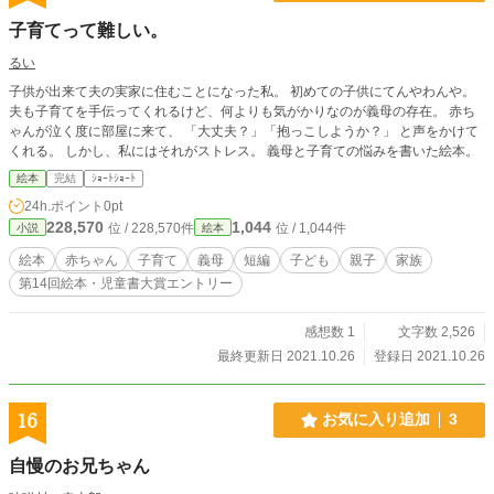
子育てって難しい。
るい
子供が出来て夫の実家に住むことになった私。 初めての子供にてんやわんや。
夫も子育てを手伝ってくれるけど、何よりも気がかりなのが義母の存在。 赤ち
ゃんが泣く度に部屋に来て、 「大丈夫？」「抱っこしようか？」 と声をかけて
くれる。 しかし、私にはそれがストレス。 義母と子育ての悩みを書いた絵本。
絵本
完結
ｼｮｰﾄｼｮｰﾄ
24h.ポイント
0pt
228,570
1,044
位 / 228,570件
位 / 1,044件
小説
絵本
絵本
赤ちゃん
子育て
義母
短編
子ども
親子
家族
第14回絵本・児童書大賞エントリー
感想数 1
文字数 2,526
最終更新日 2021.10.26
登録日 2021.10.26
16
お気に入り追加
3
自慢のお兄ちゃん