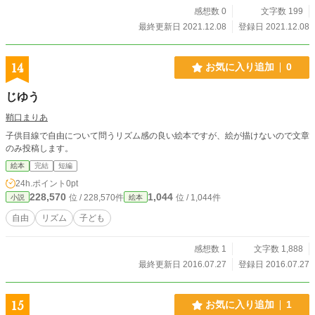
だいま おそくなっちゃった おかえりなさい おたんじょうかいのじゅんびし
感想数 0
文字数 199
ておいたわよ みんなでたべるとおいしいね おたんじょうかいおめでとう
最終更新日 2021.12.08
登録日 2021.12.08
14
お気に入り追加
0
じゆう
鞘口まりあ
子供目線で自由について問うリズム感の良い絵本ですが、絵が描けないので文章
のみ投稿します。
絵本
完結
短編
24h.ポイント
0pt
228,570
1,044
位 / 228,570件
位 / 1,044件
小説
絵本
自由
リズム
子ども
感想数 1
文字数 1,888
最終更新日 2016.07.27
登録日 2016.07.27
15
お気に入り追加
1