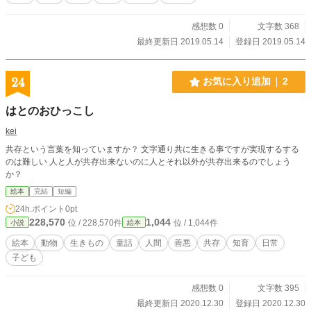
感想数 0
文字数 368
最終更新日 2019.05.14
登録日 2019.05.14
24
お気に入り追加
2
はとのおひっこし
kei
共存という言葉を知っていますか？ 文字通り共に生きる事ですが実現するする
のは難しい 人と人が共存出来ないのに人とそれ以外が共存出来るのでしょう
か？
絵本
完結
短編
24h.ポイント
0pt
228,570
1,044
位 / 228,570件
位 / 1,044件
小説
絵本
絵本
動物
生きもの
童話
人間
善悪
共存
知育
日常
子ども
感想数 0
文字数 395
最終更新日 2020.12.30
登録日 2020.12.30