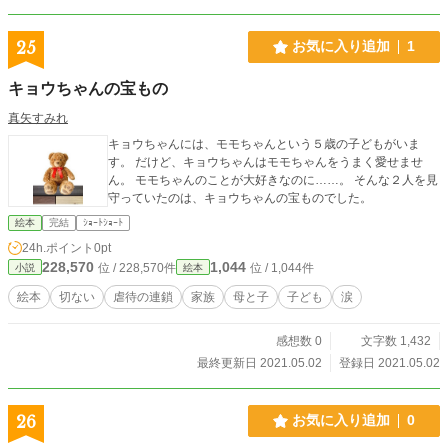
25
お気に入り追加
1
キョウちゃんの宝もの
真矢すみれ
キョウちゃんには、モモちゃんという５歳の子どもがいま
す。 だけど、キョウちゃんはモモちゃんをうまく愛せませ
ん。 モモちゃんのことが大好きなのに……。 そんな２人を見
守っていたのは、キョウちゃんの宝ものでした。
絵本
完結
ｼｮｰﾄｼｮｰﾄ
24h.ポイント
0pt
228,570
1,044
位 / 228,570件
位 / 1,044件
小説
絵本
絵本
切ない
虐待の連鎖
家族
母と子
子ども
涙
感想数 0
文字数 1,432
最終更新日 2021.05.02
登録日 2021.05.02
26
お気に入り追加
0