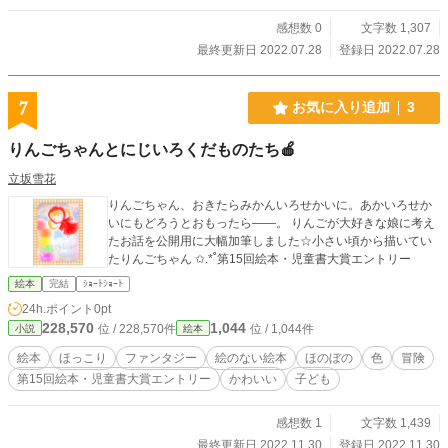
感想数 0
文字数 1,307
最終更新日 2022.07.28
登録日 2022.07.28
7
お気に入り追加
3
りんごちゃんとにじいろくだものたち🍎
立坂雪花
りんごちゃん、おきたらみかんいろせかいに。あかいろせか
いにもどろうとおもったら――。 りんごが大好きな娘に考え
たお話を公開用に大幅加筆しました☆小さい頃から描いてい
たりんごちゃん ✩.*˚第15回絵本・児童書大賞エントリー
絵本
完結
ｼｮｰﾄｼｮｰﾄ
24h.ポイント
0pt
228,570
1,044
位 / 228,570件
位 / 1,044件
小説
絵本
絵本
ほっこり
ファンタジー
絵のない絵本
ほのぼの
色
冒険
第15回絵本・児童書大賞エントリー
かわいい
子ども
感想数 1
文字数 1,439
最終更新日 2022.11.30
登録日 2022.11.30