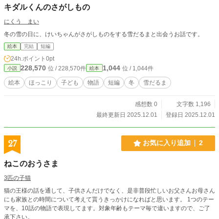
キダルくんのさがしもの
にくう まい
冬の雪の日に、けいちゃんがさがしものをする雪だるまと出会うお話です。
絵本
完結
短編
24h.ポイント
0pt
228,570
1,044
位 / 228,570件
位 / 1,044件
小説
絵本
絵本
ほっこり
子ども
物語
短編
冬
雪だるま
感想数 0
文字数 1,196
最終更新日 2025.12.01
登録日 2025.12.01
27
お気に入り追加
2
ねこのおうさま
3匹の子猫
猫の王様の話を通して、子供さんだけでなく、是非普段忙しいお父さんお母さん
にも家族との時間について考えて貰うきっかけになればと思います。 1つのテー
マを、10話の物語で表現してます。対象年齢もテーマ毎で違いますので、ご了
承下さい。