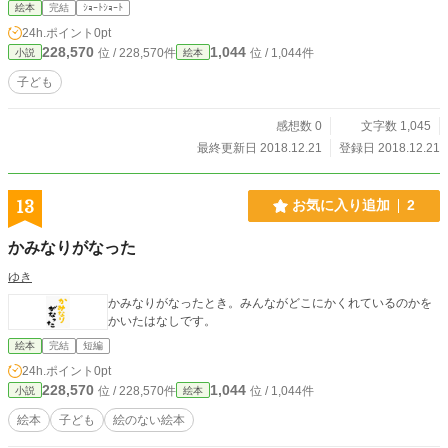
い おあがりなさい しつれいします クマオくんにプレゼントだよ なにこ
絵本
完結
ｼｮｰﾄｼｮｰﾄ
れ まずそうなケーキ こらっ みんなにあやまりなさい いやだ モンブラン
24h.ポイント
0pt
がいいもん イヌオくんのうそつき ケーキおばさんのところにいってくる ち
228,570
1,044
位 / 228,570件
位 / 1,044件
小説
絵本
ょっとまってごめん オレもいっしょにいくよ イヌオくんはダメ もうついて
こないで クマオくんのすきなケーキ モンブランなの？ そのころトラオくん
子ども
はケーキおばさんのところにいました モンブランをかうためでした ケーキお
ばさん モンブランをください トラオくん うりきれちゃったの ありがとう
感想数 0
文字数 1,045
ございます じゃーあのおみせにいってみよう そのころクマオくんたちはおし
ゃべりをしていました このあとたいへんなことになるのです うん はやくた
最終更新日 2018.12.21
登録日 2018.12.21
べたいよ わかった トラオくんのところへいってくる 気をつけてね じこに
あわないようにね ケーキおばさん トラオくんはどこいったの ほかのおみせ
にいったよ モンブランをかうためにいったわ どこのおみせですか トラオく
13
お気に入り追加
2
んはどこにいきましたか そのころトラオくんはピーちゃんのおみせでモンブラ
ンをかっていました さてモンブランをクマオくんにわたすことができるのでし
かみなりがなった
ょうか ありがとう はやくみんなのところにいかなきゃ まだなの はやくは
やく ピンポーン ごめんください みんながきたぞ イヌオくんは？ いるん
ゆき
じゃないの？ もしかしていないの？ いないよ どこにいったんだろう いっ
かみなりがなったとき。みんながどこにかくれているのかを
しょにさがしにいこう クマオくんもいっしょにいこう いってらっしゃい な
かいたはなしです。
にかあったのかしら そのころイヌオくんはまいごになっていました もうそと
はくらくなってきました みんなどこ ここはどこ イヌオくんいたらへんじし
絵本
完結
短編
て みつけた イヌオくんだいじょうぶ？ そのくりどうしたの？ そこの木の
24h.ポイント
0pt
下でひろったの しんぱいしてくれてありがとう ぶじでよかった さっきはご
228,570
1,044
位 / 228,570件
位 / 1,044件
小説
絵本
めんね クマオくんにモンブランをあげるよ どうぞ クマオくんにすきなくり
をあげるよ どうぞ みんなありがとう ボクのせいでこうなった そのことは
絵本
子ども
絵のない絵本
もういいよ だいじょうぶだよ みんなでかえろう ながれぼしがきれいだ た