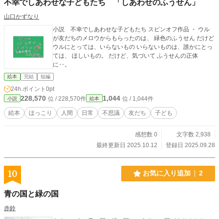
不幸でしあわせな子どもたち 「しあわせのふうせん」
山口かずなり
小説 不幸でしあわせな子どもたち スピンオフ作品 ・ ウル
が友だちのメロウからもらったのは、 緑色のふうせん だけど
ウルにとっては、いらないもの いらないものは、誰かにとっ
ては、 ほしいもの。 だけど、気づいて ふうせんの正体
に‥。
絵本
完結
短編
24h.ポイント
0pt
228,570
1,044
位 / 228,570件
位 / 1,044件
小説
絵本
絵本
ほっこり
人間
日常
不思議
友だち
子ども
感想数 0
文字数 2,938
最終更新日 2025.10.12
登録日 2025.09.28
10
お気に入り追加
2
青の国と緑の国
赤鈴