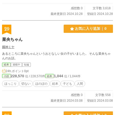
感想数 0
文字数 3,618
最終更新日 2024.10.28
登録日 2024.10.28
29
お気に入り追加
0
菜央ちゃん
國神ミヤ
あるところに菜央ちゃんというおとなしい女の子がいました。 そんな菜央ちゃ
んのお話。
絵本
連載中
短編
24h.ポイント
0pt
228,570
1,044
位 / 228,570件
位 / 1,044件
小説
絵本
ほっこり
切ない
ほのぼの
絵本
子ども
人間
感想数 0
文字数 558
最終更新日 2024.03.08
登録日 2024.03.08