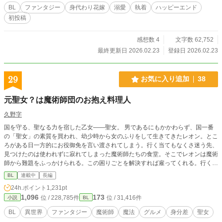
BL
ファンタジー
身代わり花嫁
溺愛
執着
ハッピーエンド
初投稿
感想数 4
文字数 62,752
最終更新日 2026.02.23
登録日 2026.02.23
29
お気に入り追加
38
元聖女？は魔術師団のお抱え料理人
久野字
国を守る、聖なる力を宿した乙女――聖女。 男であるにもかかわらず、国一番
の「聖女」の素質を買われ、幼少時から女のふりをして生きてきたレオン。とこ
ろがある日一方的にお役御免を言い渡されてしまう。行く当てもなくさ迷う先、
見つけたのは使われずに寂れてしまった魔術師たちの食堂。そこでレオンは魔術
師から難題をふっかけられる。この困りごとを解決すれば雇ってくれる。行く当
てのないレオンは、努力と根性と、わずかな聖女スキルで料理に挑むこと
BL
連載中
長編
に……。 ※章ごとに短期集中連載予定
24h.ポイント
1,231pt
1,096
173
位 / 228,785件
位 / 31,416件
小説
BL
BL
異世界
ファンタジー
魔術師
魔法
グルメ
身分差
聖女