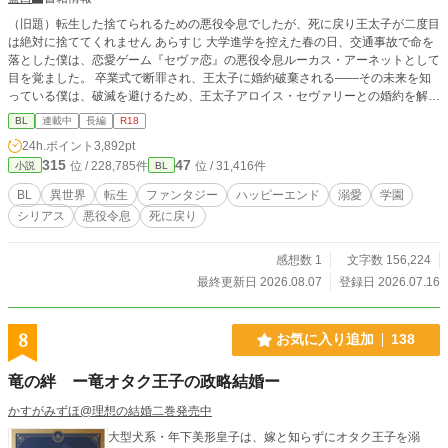
（旧題）転生した捨てられるための悪役令息でしたが、死に戻り王太子が二度目
は絶対に捨ててくれません あらすじ 大学進学を控えた春の日、交通事故で命を
落とした僕は、恋愛ゲーム『セヴァ恋』の悪役令息ルーカス・アーネットとして
目を覚ました。 卒業式で断罪され、王太子に婚約破棄される――その未来を知
っている僕は、破滅を避けるため、王太子アロイス・セヴァリーとの婚約を解消
しようと決めた。 けれど、ゲームでは僕を断罪するはずだった王太子アロイス
BL
連載中
長編
R18
は、なぜか僕を手放そうとしない。 「俺は、君を手放す気はない」 そう告げる
24h.ポイント
3,892pt
彼は、まるで一度すべてを失った人のような目で僕を見る。 さらに、ゲームで
315
47
位 / 228,785件
位 / 31,416件
小説
BL
は敵だったはずのヒロインや攻略対象たちまで、誰もシナリオどおりに動かな
い。 戸惑いながら過ごす日々の中で、僕は少しずつ気づいていく。 ゲームで知
BL
異世界
転生
ファンタジー
ハッピーエンド
溺愛
学園
っている悪役令息ルーカスと、僕の中に残る本当のルーカスは、まったく違う人
シリアス
悪役令息
死に戻り
物なのではないか、と。 でも、卒業式は、確実に近づいてくる。 捨てられるた
めだけに育てられた悪役令息と、一度失った婚約者を今度こそ守り抜こうとする
死に戻り王太子。 二人が二度目の人生で選ぶ、本当の未来とは――
感想数 1
文字数 156,224
最終更新日 2026.08.07
登録日 2026.07.16
8
お気に入り追加
138
竜の絆 ー竜オタク王子の政略結婚ー
かすがみずほ@理想の結婚二巻発売中
大型犬系・年下美形皇子は、嫁と知らずにオタク王子を溺