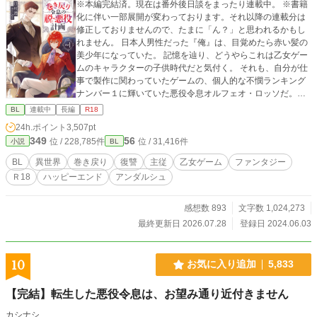
※本編完結済。現在は番外後日談をまったり連載中。 ※書籍
化に伴い一部展開が変わっております。それ以降の連載分は
修正しておりませんので、たまに「ん？」と思われるかもし
れません。 日本人男性だった『俺』は、目覚めたら赤い髪の
美少年になっていた。 記憶を辿り、どうやらこれは乙女ゲー
ムのキャラクターの子供時代だと気付く。 それも、自分が仕
事で製作に関わっていたゲームの、個人的な不憫ランキング
ナンバー１に輝いていた悪役令息オルフェオ・ロッソだ。
しかしこの悪役、本当に悪だったのか？ なんか違わない？
BL
連載中
長編
R18
巻き戻って明らかになる真実に『俺』は激怒する。 表に出
24h.ポイント
3,507pt
なかった裏設定の記憶を駆使し、ヒロインと元凶から何もか
349
56
位 / 228,785件
位 / 31,416件
小説
BL
もを奪うべく、生まれ変わったオルフェオの脱・悪役計画が
始まった。
BL
異世界
巻き戻り
復讐
主従
乙女ゲーム
ファンタジー
Ｒ18
ハッピーエンド
アンダルシュ
感想数 893
文字数 1,024,273
最終更新日 2026.07.28
登録日 2024.06.03
10
お気に入り追加
5,833
【完結】転生した悪役令息は、お望み通り近付きません
カシナシ