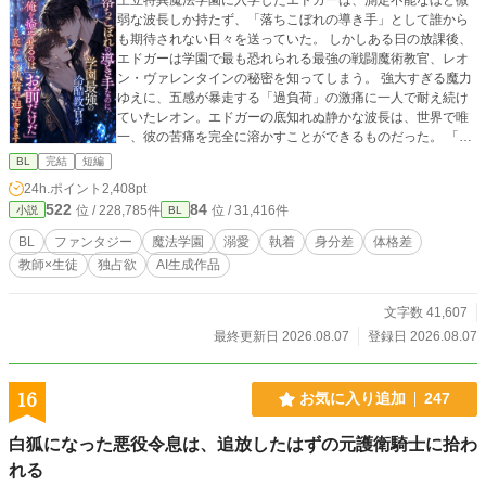
弱な波長しか持たず、「落ちこぼれの導き手」として誰から
も期待されない日々を送っていた。 しかしある日の放課後、
エドガーは学園で最も恐れられる最強の戦闘魔術教官、レオ
ン・ヴァレンタインの秘密を知ってしまう。 強大すぎる魔力
ゆえに、五感が暴走する「過負荷」の激痛に一人で耐え続け
ていたレオン。エドガーの底知れぬ静かな波長は、世界で唯
一、彼の苦痛を完全に溶かすことができるものだった。 「お
前は、俺の専属の導き手になるんだ」 痛みを癒やしたこと
BL
完結
短編
で、冷酷なはずの最強教官から底なしの執着と溺愛を向けら
24h.ポイント
2,408pt
れるようになり――！？ 孤独な二人の魂が共鳴する、極上の
522
84
位 / 228,785件
位 / 31,416件
小説
BL
救済と溺愛の学園ファンタジー。 ※センチネルバースをベー
スにした独自設定（特異覚醒者×導き手）です。
BL
ファンタジー
魔法学園
溺愛
執着
身分差
体格差
教師×生徒
独占欲
AI生成作品
文字数 41,607
最終更新日 2026.08.07
登録日 2026.08.07
16
お気に入り追加
247
白狐になった悪役令息は、追放したはずの元護衛騎士に拾わ
れる