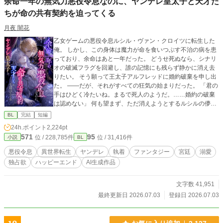
余命一年の無気力悪役令息なのに、ヤンデレ皇太子と天才た
ちが命の共有契約を迫ってくる
月夜 闇花
乙女ゲームの悪役令息ルシル・ヴァン・クロイツに転生した
俺。 しかし、この身体は魔力が命を食いつぶす不治の病を患
っており、余命はあと一年だった。 どうせ死ぬなら、シナリ
オの破滅フラグを回避し、誰の記憶にも残らず静かに消え去
りたい。 そう願って王太子アルフレッドに婚約破棄を申し出
た。 ――だが、それがすべての狂気の始まりだった。 「君の
手はひどく冷たいね。まるで死人のようだ。……婚約の破棄
は認めない」 何も望まず、ただ消えようとするルシルの儚げ
な諦観は、逆に攻略対象たちのドス黒い支配欲と執着に火を
BL
完結
短編
つけてしまう。 ヤンデレ王太子アルフレッドの圧倒的な拘
24h.ポイント
2,224pt
束。 実直な騎士ガレッドの盲目的な献身。 天才魔術師ノアの
571
95
位 / 228,785件
位 / 31,416件
小説
BL
狂気的な探究。 ルシルが死の淵へ沈み込もうとしたとき、三
人は神の理に逆らう禁忌の魔術を実行する。 それは、自らの
悪役令息
異世界転生
ヤンデレ
執着
ファンタジー
宮廷
溺愛
命と魔力をルシルの身体へ直接繋ぎ止める『命の共有契約』
独占欲
ハッピーエンド
AI生成作品
だった――。 「君はもう、どこへも行けない。永遠に、私た
ちと共にあるんだ」 死んで逃げることすら許されない豪奢な
鳥籠の中、悪役令息は息が詰まるほど甘い絶望と幸福に溺れ
文字数 41,951
ていく。 ヤンデレ執着BLファンタジー、ここに開幕。
最終更新日 2026.07.03
登録日 2026.07.03