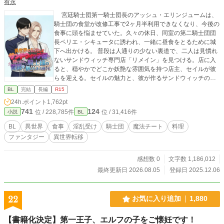
有永
宮廷騎士団第一騎士団長のアッシュ・エリンジュームは、
騎士団の食堂が改修工事で2ヶ月半利用できなくなり、今後の
食事に頭を悩ませていた。久々の休日、同室の第二騎士団団
長ペリエ・シキュータに誘われ、一緒に昼食をとるために城
下へ出かける。 普段は人通りの少ない裏道で、二人は見慣れ
ないサンドウィッチ専門店「リメイン」を見つける。店に入
ると、穏やかでどこか妖艶な雰囲気を持つ店主、セイルが彼
らを迎える。セイルの魅力と、彼が作るサンドウィッチのあ
まりの美味しさに、食事に無頓着だったアッシュは心を奪わ
BL
完結
長編
R15
れる…
24h.ポイント
1,762pt
741
124
位 / 228,785件
位 / 31,416件
小説
BL
BL
異世界
食事
淫乱受け
騎士団
魔法チート
料理
ファンタジー
異世界転移
感想数 0
文字数 1,186,012
最終更新日 2026.08.05
登録日 2025.12.06
22
お気に入り追加
1,880
【書籍化決定】第一王子、エルフの子をご懐妊です！