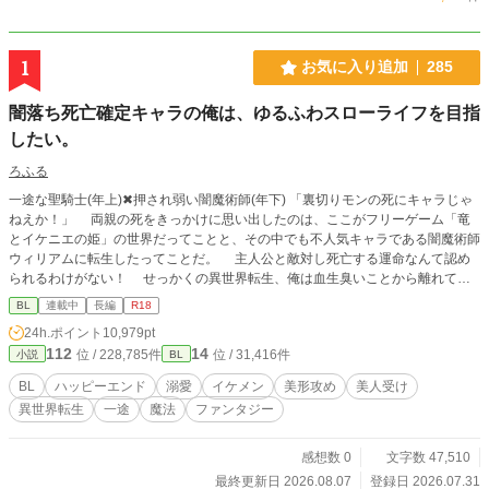
1
お気に入り追加
285
闇落ち死亡確定キャラの俺は、ゆるふわスローライフを目指
したい。
ろふる
一途な聖騎士(年上)✖︎押され弱い闇魔術師(年下) 「裏切りモンの死にキャラじゃ
ねえか！」 両親の死をきっかけに思い出したのは、ここがフリーゲーム「竜
とイケニエの姫」の世界だってことと、その中でも不人気キャラである闇魔術師
ウィリアムに転生したってことだ。 主人公と敵対し死亡する運命なんて認め
られるわけがない！ せっかくの異世界転生、俺は血生臭いことから離れてゆ
るふわスローライフを楽しみたい。 手始めに、モンスターをボコしてレベル
BL
連載中
長編
R18
アップ。強くなって金持ちになって、他国に逃げてやろうじゃねえの！ ——
24h.ポイント
10,979pt
と思ってたのに、原作では天敵となる聖騎士アルフェンと出会ってしまい冒険者
112
14
位 / 228,785件
位 / 31,416件
小説
BL
チームを組むことになって、何が奴の琴線に触れたのか懐かれて!? 自分の命
が一番大切だったはずなのに、どんどん他にも大切な物が増えていってしまう。
BL
ハッピーエンド
溺愛
イケメン
美形攻め
美人受け
こうなったら俺の人生を面白おかしく豊かにする為にも、最良の未来を掴み取り
異世界転生
一途
魔法
ファンタジー
に行ってやる！ １章２章は毎日投稿(12:10)になります。日曜日は２話投稿で
す。 R-18展開は主人公達が大人になってからになります。 ※「ムーンライトノ
ベルズ」にて同時掲載中です。
感想数 0
文字数 47,510
最終更新日 2026.08.07
登録日 2026.07.31