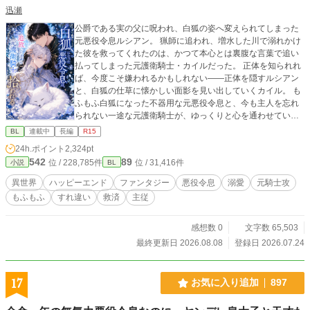
迅瀬
公爵である実の父に呪われ、白狐の姿へ変えられてしまった
元悪役令息ルシアン。 猟師に追われ、増水した川で溺れかけ
た彼を救ってくれたのは、かつて本心とは裏腹な言葉で追い
払ってしまった元護衛騎士・カイルだった。 正体を知られれ
ば、今度こそ嫌われるかもしれない――正体を隠すルシアン
と、白狐の仕草に懐かしい面影を見い出していくカイル。 も
ふもふ白狐になった不器用な元悪役令息と、今も主人を忘れ
られない一途な元護衛騎士が、ゆっくりと心を通わせていく
再会・溺愛ファンタジーBLです。 ※表紙や校正に生成AIを使
BL
連載中
長編
R15
用しています。
24h.ポイント
2,324pt
542
89
位 / 228,785件
位 / 31,416件
小説
BL
異世界
ハッピーエンド
ファンタジー
悪役令息
溺愛
元騎士攻
もふもふ
すれ違い
救済
主従
感想数 0
文字数 65,503
最終更新日 2026.08.08
登録日 2026.07.24
17
お気に入り追加
897