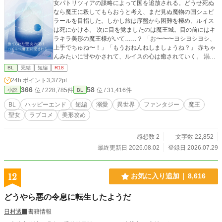
女パトリツィアの謀略によって国を追放される。どうせ死ぬ
なら魔王に殺してもらおうと考え、まだ見ぬ魔物の国シュピ
ラールを目指した。しかし旅は序盤から困難を極め、ルイス
は死にかける。 次に目を覚ましたのは魔王城。目の前にはキ
ラキラ美形の魔王様がいて……？ 「お〜〜〜ヨシヨシヨシ、
上手でちゅね〜！」「もうおねんねしましょうね？」 赤ちゃ
んみたいに甘やかされて、ルイスの心は癒されていく。 溺愛
よちよち魔王×自己肯定感低め聖女 短編のファンタジーBLで
BL
完結
短編
R18
す。お気軽に楽しんでいただければと思います。
24h.ポイント
3,372pt
366
58
位 / 228,785件
位 / 31,416件
小説
BL
BL
ハッピーエンド
短編
溺愛
異世界
ファンタジー
魔王
聖女
ラブコメ
美形攻め
感想数 2
文字数 22,852
最終更新日 2026.08.02
登録日 2026.07.29
12
お気に入り追加
8,616
どうやら悪の令息に転生したようだ
日村透
書籍情報