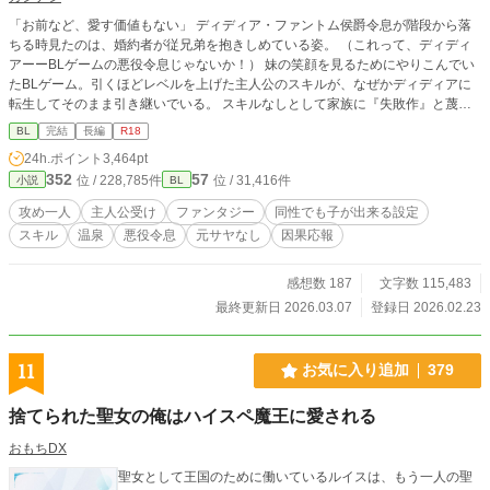
「お前など、愛す価値もない」 ディディア・ファントム侯爵令息が階段から落
ちる時見たのは、婚約者が従兄弟を抱きしめている姿。 （これって、ディディ
アーーBLゲームの悪役令息じゃないか！） 妹の笑顔を見るためにやりこんでい
たBLゲーム。引くほどレベルを上げた主人公のスキルが、なぜかディディアに
転生してそのまま引き継いでいる。 スキルなしとして家族に『失敗作』と蔑ま
れていたのは、そのスキルのレベルが高すぎたかららしい。 スキルと自分を取
BL
完結
長編
R18
り戻したディディアは、婚約者を追いかけまわすのを辞め、自立に向けて淡々と
24h.ポイント
3,464pt
準備をする。 もちろん元婚約者と従兄弟には近付かないので、絡んでこないで
352
57
位 / 228,785件
位 / 31,416件
小説
BL
いただけます？ 十万文字程度。 3/7 完結しました！ ※主人公：マイペース美人
受け ※女性向けHOTランキング1位、ありがとうございました。完結までの12
攻め一人
主人公受け
ファンタジー
同性でも子が出来る設定
日間に渡り、ほとんど2〜5位と食い込めた作品となりました！あああありがと
スキル
温泉
悪役令息
元サヤなし
因果応報
うございます……！｡ﾟ(ﾟ´Д`ﾟ)ﾟ｡ たくさんの閲覧、イイね、エール、感想は、作
者の血肉になります……！(o´ω`o)ありがとうございます！(●′ω`人′ω`●)
感想数 187
文字数 115,483
最終更新日 2026.03.07
登録日 2026.02.23
11
お気に入り追加
379
捨てられた聖女の俺はハイスペ魔王に愛される
おもちDX
聖女として王国のために働いているルイスは、もう一人の聖