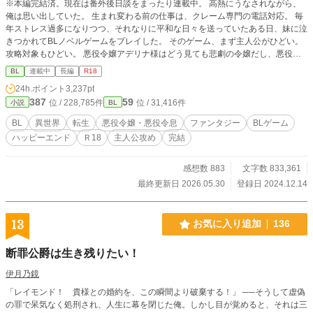
※本編完結済。現在は番外後日談をまったり連載中。 高熱にうなされながら、
俺は思い出していた。 生まれ変わる前の仕事は、クレーム専門の電話対応。 毎
年ストレス過多になりつつ、それなりに平和な日々を送っていたある日、妹に泣
きつかれてBLノベルゲームをプレイした。 そのゲーム、まず主人公がひどい。
攻略対象もひどい。 悪役令嬢アデリナ様はどう見ても悲劇の令嬢だし、悪役令
息リシェルも救いがなさ過ぎる。 「こいつら助けてあげたい……！」 妹と二人
BL
連載中
長編
R18
して語り合っていたら、なんとアデリナ様の弟ランハートとして転生すること
24h.ポイント
3,237pt
に。 ――拝啓 妹よ。我らの望みが叶う時が来た。 俺は必ずやアデリナ様とリ
387
59
位 / 228,785件
位 / 31,416件
小説
BL
シェルを悲劇の運命から助け出し、元凶どもを駆逐してみせよう……！
BL
異世界
転生
悪役令嬢・悪役令息
ファンタジー
BLゲーム
ハッピーエンド
Ｒ18
主人公攻め
完結
感想数 883
文字数 833,361
最終更新日 2026.05.30
登録日 2024.12.14
13
お気に入り追加
136
断罪公爵は生き残りたい！
伊月乃鏡
「レイモンド！ 貴様との婚約を、この瞬間より破棄する！」 ──そうして虚偽
の罪で呆気なく処刑され、人生に幕を閉じた俺。しかし目が覚めると、それは三