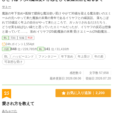
に、一緒に居る、と、意味の分からない瑛士さん。一応抑制
剤はお互い打つけど、さすがにヒートは無理。出てってと言
サトー
ったら、一人でそんな辛そうにさせてたくない、と。――ヒ
魔族の年下攻め×孤独で臆病な魔法使い受け やがて30歳を迎える魔法使いのエミ
ートを乗り越えてから関係が変わる。瑛士さん、なんかやた
ールの元へやって来た魔族の末裔の青年であるイリヤフとの縁談話。 落ちこぼ
ら、距離が近くてあますぎて。そんな時、色んなツテで、薬
れで10歳近く年上の自分がやって来たところで、ガッカリされるだけだろう、
を作る夢の話が盛り上がってくる。Ωの対応や治験に向けて
どうせ実を結ばない縁だと思っていたエミールだったが、イリヤフの反応は想像
活動を開始するようになる。夢に少しずつ近づくような。そ
と違っていて……。 攻め:イリヤフ(20歳)魔族の末裔 受け:エミール(29歳)魔法使
んな中、従来の抑制剤の治験の闇やΩたちへの許されない行
い 年下の恋人に熱烈なアプローチをされて結婚した孤独な魔法使いが幸福でエ
為を耳にする。少しずつ証拠をそろえていくと、それを良く
BL
完結
短編
R18
ッチな新婚生活を送るまでのお話。 この作品はムーンライトノベルズにも投稿
思わない連中が居て――。瑛士さんは、契約結婚をしてでも
24h.ポイント
1,554pt
しています。
身辺に煩わしいことをなくしたかったはずなのに、なぜかオ
848
141
位 / 228,785件
位 / 31,416件
小説
BL
レに関わってくる。仕事も忙しいのに、時間を見つけては、
側に居る。なんだか初の感覚。でもオレ、勉強しなきゃ！な
BL
ハッピーエンド
ファンタジー
年下攻め
年上受け
年の差
のに…？ と、αに可愛がられて翻弄されまくる話です。ぜひ
可哀想な受け
✨ 表紙:クボキリツ(@kbk_Ritsu)さま 素敵なイラストをあり
がとう…🩷✨
感想数 0
文字数 57,658
最終更新日 2026.08.06
登録日 2026.07.20
25
お気に入り追加
2,200
愛され方を教えて
あちゃーた