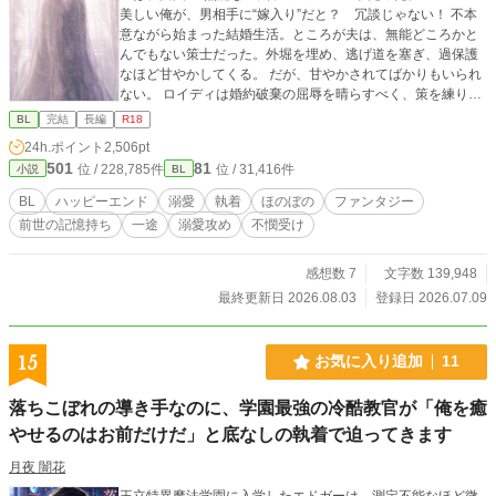
美しい俺が、男相手に“嫁入り”だと？ 冗談じゃない！ 不本
意ながら始まった結婚生活。ところが夫は、無能どころかと
んでもない策士だった。外堀を埋め、逃げ道を塞ぎ、過保護
なほど甘やかしてくる。 だが、甘やかされてばかりもいられ
ない。 ロイディは婚約破棄の屈辱を晴らすべく、策を練り始
める。 こう見えて前世は起業家。その経験を生かし、嫁ぎ先
BL
完結
長編
R18
にも利益をもたらしながら、自分を侮った連中を経済でぶん
24h.ポイント
2,506pt
殴れないかと考えたのだ。 そんな異様に沸点の低い妻に、策
501
81
位 / 228,785件
位 / 31,416件
小説
BL
士の夫も振り回されっぱなしで——！？ 無能を装う策士な執
着溺愛攻め×策士から逃げられない生意気ツンデレ受け🌱 腹
BL
ハッピーエンド
溺愛
執着
ほのぼの
ファンタジー
の探り合いといちゃつき多めの、デロ甘政略結婚BL。
前世の記憶持ち
一途
溺愛攻め
不憫受け
感想数 7
文字数 139,948
最終更新日 2026.08.03
登録日 2026.07.09
15
お気に入り追加
11
落ちこぼれの導き手なのに、学園最強の冷酷教官が「俺を癒
やせるのはお前だけだ」と底なしの執着で迫ってきます
月夜 闇花
王立特異魔法学園に入学したエドガーは、測定不能なほど微