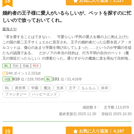
18
お気に入り追加
2,127
婚約者の王子様に愛人がいるらしいが、ペットを探すのに忙
しいので放っておいてくれ。
藤海さや
「君を愛することはできない」 可愛らしい平民の愛人を膝の上に抱え上げた
この国の第二王子サミュエルに宣言され、王子の婚約者だった公爵令息ノア・オ
ルコットは、傷心のあまり学園を飛び出してしまった……というのが学園の生徒
たちの認識である。 だがノアの本当の目的は、行方不明の自分のペット（魔
王の側近だったらしい）の捜索だった。通りすがりの魔族に道を尋ねて目的地へ
向かう途中、ノアは完璧な変装をしていたにも関わらず、何故かノアを追ってき
BL
完結
長編
R15
たらしい王子サミュエルに捕まってしまう。 ◇拙作「僕が勇者に殺された
24h.ポイント
2,101pt
件。」に出てきたノアの話ですが、一応単体でも読めます。 ◇テキトー設定。
610
101
位 / 228,785件
位 / 31,416件
小説
BL
細かいツッコミはご容赦ください。見切り発車なので不定期更新となります。
BL
異世界
学園
魔法
兄弟
王子
もふもふ
依存
ファンタジー
ハッピーエンド
感想数 9
文字数 113,979
最終更新日 2025.11.30
登録日 2025.10.30
19
お気に入り追加
4,187