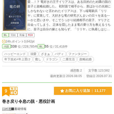
愛…！？ 竜好きの王子イリアスは、ある目的のため隣の国の
皇子と政略結婚した。 初対面で相手から、形ばかりの夫婦に
しかなれないと言われたイリアスは、下っ端竜騎兵「リリ
ヤ」に変装して、大好きな竜の研究ざんまいの日々を送る―
―かと思いきや、そこでうっかり結婚相手の皇子、マリクと
出会ってしまう。 正体を隠したまま竜の乗り方を教えるうち
に、皇子は自分の嫁とも知らず、「リリヤ」に執着しはじめ
て…。 すれ違いながらも夫婦になっていく二人のコメディ寄
BL
完結
長編
R18
りドラゴンファンタジー。 ハッピーエンド&完結保証です！
24h.ポイント
3,642pt
ストーリー上、男性妊娠可能表現（オメガバース ではない）
338
55
位 / 228,785件
位 / 31,416件
小説
BL
があります。お楽しみください⭐︎ 攻 肉体派 美形攻め 執
着攻め 年下攻め 大型犬攻め 受 頭脳派 年上受け 童貞
ハッピーエンド
溺愛
ざまぁ
バディ
ファンタジー
受け 地味受け↔︎美人受け（スイッチ） ストーリー 異世界
年下攻め×年上受け
癒し
ドラゴン
二重生活
政略結婚
ファンタジー 癒し すれ違い じれじれ
感想数 2
文字数 123,582
最終更新日 2026.08.05
登録日 2026.07.31
9
お気に入り追加
11,177
巻き戻り令息の脱・悪役計画
日村透
書籍情報