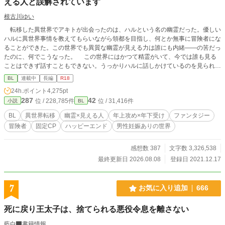
える人と誤解されています
根古川ゆい
転移した異世界でアキトが出会ったのは、ハルという名の幽霊だった。優しい
ハルに異世界事情を教えてもらいながら領都を目指し、何とか無事に冒険者にな
ることができた。この世界でも異質な幽霊が見える力は誰にも内緒――の筈だっ
たのに、何でこうなった。 この世界にはかつて精霊がいて、今では誰も見る
ことはできず話すこともできない。うっかりハルに話しかけているのを見られて
から、精霊が見える人認定されたアキトの異世界生活。 ※幽霊は出てきます
BL
連載中
長編
R18
が、オカルト要素は強くないです ※恋愛要素が出てくるまでは長いです
24h.ポイント
4,275pt
287
42
位 / 228,785件
位 / 31,416件
小説
BL
BL
異世界転移
幽霊×見える人
年上攻め×年下受け
ファンタジー
冒険者
固定CP
ハッピーエンド
男性妊娠ありの世界
感想数 387
文字数 3,326,538
最終更新日 2026.08.08
登録日 2021.12.17
7
お気に入り追加
666
死に戻り王太子は、捨てられる悪役令息を離さない
藍白
書籍情報