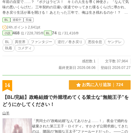
年前の自室で……？ 『ボクはラピス！ キミの人生を導く神使さ』 「なんて気
味の悪いくらげだ」 三年契約の日雇い派遣でやってきた喋るくらげに導かれ、
巻き戻り生活が幕を開ける！ あとたった三年で、俺は生き残れるのか！？ 生
き残るために婚約者の王子──レオンを射止め、婚約破棄と断罪フラグをへし折
BL
連載中
長編
ろう！ 不思議なクラゲと共に頑張れレイモンド、頑張れ派遣！ 給料いくらな
24h.ポイント
2,641pt
んだろう！
468
74
位 / 228,785件
位 / 31,416件
小説
BL
BL
異世界
ファンタジー
逆行／巻き戻り
悪役令息
ヤンデレ
執着
コメディ
感想数 1
文字数 37,964
最終更新日 2026.08.06
登録日 2026.07.27
14
お気に入り追加
724
【BL/完結】政略結婚で外堀埋めてくる策士な“無能王子”を
どうにかしてください！
山羊
「男同士の“政略結婚”なんてありかよ……！」 夜会で婚約を
破棄された第三王子・ロイディ。すかさず公開求婚してきた
のは、隣国の“無能な王太子”ファールードだった。 ——この