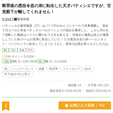
断罪後の悪役令息の弟に転生した天才パティシエですが、甘
党殿下が離してくれません！
松原硝子
書籍情報
パティシエの篠宮颯真（27）はパリで行われたコンクールで見事優勝し、賞金
５万ユーロと有名パティスリーのスーシェフの地位を獲得した。 しかし浮かれ
て泥酔した颯真はバイクに轢かれて人生を終える。 目覚めた颯真は友人が激推
ししていたBLゲームの世界に転生していた！ だが悪役令息の弟――エリオッ
ト・ペンブルックに転生してしまったうえに、前世の記憶を取りもどしたのは
兄・ヴィクターが断罪され、伯爵家がボロボロになった直後。 兄は幽閉、一家
BL
完結
長編
R15
も財産や領地の没収され、さらに王侯貴族の証ともいえる魔力も失ってしまう。
24h.ポイント
5,242pt
残されたのは名ばかりの家名と王都の屋敷だけ。 前世の記憶が戻ったエリオッ
234
36
位 / 228,785件
位 / 31,416件
小説
BL
トは、家族を支えるために身分を隠して王都のティーハウスでパティシエとして
働き始めた。 ある日、エリオットは店の前で倒れそうになっていたルークとい
BL
ハッピーエンド
溺愛
異世界
ファンタジー
転生
う少年を助ける。 11年後。エリオットはティーハウスのオーナーに、王都で開
年下攻め×年上受け
催されるコンクールへの出場を勧められる。 優勝賞金は10万ベル。これだけあ
ればしばらくは家族に楽をさせることができると考えたエリオットは、賞金欲し
さに出場を決意する。 結果は見事優勝。 しかし翌日、王宮より使者がやってく
感想数 14
文字数 164,125
る。 呼び出し主は会ったこともないはずの第三王子で…！？ 最強だけど執着溺
最終更新日 2026.08.08
登録日 2026.06.21
愛が止まらない年下大型犬王子×恋愛に疎い天才パティシエの王宮を舞台にした
サスペンス要素ありのラブコメです。
5
お気に入り追加
762