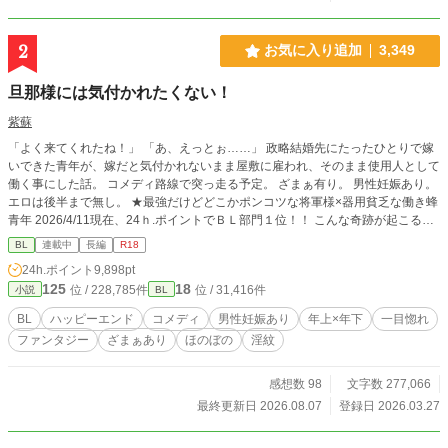
2
お気に入り追加
3,349
旦那様には気付かれたくない！
紫蘇
「よく来てくれたね！」 「あ、えっとぉ……」 政略結婚先にたったひとりで嫁
いできた青年が、嫁だと気付かれないまま屋敷に雇われ、そのまま使用人として
働く事にした話。 コメディ路線で突っ走る予定。 ざまぁ有り。 男性妊娠あり。
エロは後半まで無し。 ★最強だけどどこかポンコツな将軍様×器用貧乏な働き蜂
青年 2026/4/11現在、24ｈ.ポイントでＢＬ部門１位！！ こんな奇跡が起こるな
んて、夢みたいです！ 皆様本当にありがとうございます！
BL
連載中
長編
R18
24h.ポイント
9,898pt
125
18
位 / 228,785件
位 / 31,416件
小説
BL
BL
ハッピーエンド
コメディ
男性妊娠あり
年上×年下
一目惚れ
ファンタジー
ざまぁあり
ほのぼの
淫紋
感想数 98
文字数 277,066
最終更新日 2026.08.07
登録日 2026.03.27