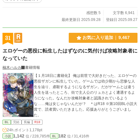
感想数 5
文字数 6,941
最終更新日 2025.09.28
登録日 2025.09.27
31
お気に入り追加
9,467
エロゲーの悪役に転生したはずなのに気付けば攻略対象者に
なっていた
柚木ハルカ
書籍情報
【１月18日に書籍化】 俺は前世で大好きだった、エロゲーの
悪役ザガンに転生していた。ゲームでは幼少期から悲惨な人
生を辿り、虐殺するようになるザガン。だがゲームとは違う
人生を送ったところ、街で主人公のリュカとよく遭遇するよ
うになった。なんだか攻略対象者と認識されているよう
な……俺は女じゃないんだが？ ＊はR18 ※第10回BL小説大
賞で、読者賞いただきました。応援ありがとうございまし
た。
BL
完結
長編
R18
24h.ポイント
1,178pt
1,142
182
位 / 228,785件
位 / 31,416件
小説
BL