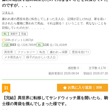
のですが、、、、
ツキヒト
嫌われ者の悪役令息に転生してしまった主人公。 記憶が正しければ、家を追い
出されたら魔物に襲われて死ぬ。 それは困る！ ということで、死なないことを
目指していたのだが、、、、、。
BL
連載中
長編
24h.ポイント
1,867pt
683
116
位 / 228,785件
位 / 31,416件
小説
BL
異世界
ファンタジー
転生
嫌われ→溺愛
悪役令息(？)
メタ発言あり
様子のおかしい主人公
感想数 0
文字数 4,178
最終更新日 2026.08.04
登録日 2026.07.30
21
お気に入り追加
308
【完結】異世界に転移してサンドウィッチ屋を開いたら、騎
士様の胃袋を掴んでしまった様です。