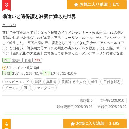
3
お気に入り追加
175
勘違いと過保護と狂愛に満ちた世界
とこなつ
前世で子猫を庇って亡くなった極貧のイケメンヤンキー・夜凪蓮は、BLの剣と
魔法の世界であるヴァルゼル家の三男「マーリン・ルクス・デ・ヴァルゼル」と
して転生した。 平民出身の天才護衛としてやってきた美少年・アルベール（ア
ル）と出会い、幼少期に母エリスの劇薬の毒からアルを救おうとした際、マーリ
ンは【空間支配の大魔術】に覚醒して彼を救った。アルはマーリンに密かな強烈
な恋心を抱いており、毎夜エリスに「本日のマーリン報告」を行っている。 当
BL
連載中
長編
R15
主である父ヴィンセントや双子の兄たち、さらに母方の祖父母は、マーリンを
24h.ポイント
9,318pt
「ヴァルゼル家の至宝」「天使」と呼び、過剰なまでの溺愛を注いでいる。しか
137
19
位 / 228,785件
位 / 31,416件
小説
BL
し、中身がビビりな小心者であるマーリンは、その重すぎるプレッシャーに日々
怯え、憂鬱を感じていた。 歴史や一族の家系図を学ぶ中、マーリンは母エリス
ハッピーエンド
溺愛
異世界
覚醒する主人公
転生
目付き最悪
の名前からミドルネーム「ルクス」が抜けていることに気づく。母が冷遇されて
イケメン
BL
ファンタジー
いるという壮大な勘違いをしたマーリンは、ショックのあまり発作的に魔力を暴
走させるが、アルに鎮められる。翌日、納得がいかないまま魔力切れと疲労によ
り自室で寝込み、母への想いを巡らせている。
感想数 0
文字数 109,056
最終更新日 2026.08.08
登録日 2026.08.03
4
お気に入り追加
1,182