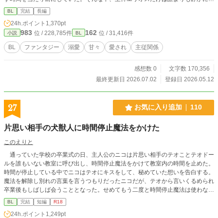
けれど確かにシンを見つめ続けていた。みんなに等しく優しい神でありながら、
BL
完結
長編
ほんの少しだけシンに甘い。ある日、天界の結界が揺らぐ事件が起きる。 その
24h.ポイント
1,370pt
異変を、シンは無意識に鎮めてしまう。それをきっかけに明かされていくのは、
983
162
位 / 228,785件
位 / 31,416件
小説
BL
「六番目」にだけ与えられた特別な役割。 シンはただ愛されていたのではな
く、天界そのものを穏やかに保つ“境目の存在”だった。眷属たちに囲まれなが
BL
ファンタジー
溺愛
甘々
愛され
主従関係
ら、少しずつ自分の力と向き合うシン。 そして、長い時を生きる神エリオス
が、なぜ最初からシンだけを少し特別に見つめていたのか。穏やかな日常の中で
感想数 0
文字数 170,356
育つ、静かな恋。 世界を支える力と、ひとつの居場所を巡る、優しいファンタ
ジーBL。
最終更新日 2026.07.02
登録日 2026.05.12
27
お気に入り追加
110
片思い相手の犬獣人に時間停止魔法をかけた
このえりと
通っていた学校の卒業式の日、主人公のニコは片思い相手のテオことテオドー
ルを誰もいない教室に呼び出し、時間停止魔法をかけて教室内の時間を止めた。
時間が停止している中でニコはテオにキスをして、秘めていた想いを告白する。
魔法を解除し別れの言葉を言うつもりだったニコだが、テオから言いくるめられ
卒業後もしばしば会うこととなった。せめてもう二度と時間停止魔法は使わない
とニコは決意する。 しかしその決意虚しく、結局ニコは卒業後もテオに対し
BL
完結
短編
R18
時間停止魔法を何度もかけてしまっていた。ニコの家で一緒に夕飯を食べたあ
24h.ポイント
1,249pt
と、ニコはテオの時間を止めキスやフェラをしていく。テオが帰ったあとはテオ