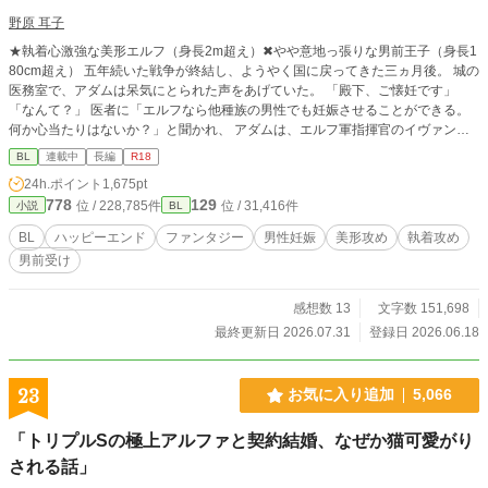
野原 耳子
★執着心激強な美形エルフ（身長2m超え）✖やや意地っ張りな男前王子（身長1
80cm超え） 五年続いた戦争が終結し、ようやく国に戻ってきた三ヵ月後。 城の
医務室で、アダムは呆気にとられた声をあげていた。 「殿下、ご懐妊です」
「なんて？」 医者に「エルフなら他種族の男性でも妊娠させることができる。
何か心当たりはないか？」と聞かれ、 アダムは、エルフ軍指揮官のイヴァンと
一夜の関係を持ったことを思い出す。 しかも、子を無事に産むためには、エル
BL
連載中
長編
R18
フの精液を注ぎ続ける必要があると言われ、 アダムは仕方なくエルフの国へと
24h.ポイント
1,675pt
向かうことになる。 再会したイヴァンは、まるで伴侶のようにアダムを愛で始
778
129
位 / 228,785件
位 / 31,416件
小説
BL
める。 子供を産んだらさっさと国に戻るつもりだったのに、次第にアダムもイ
ヴァンから与えられる想いに心が揺らいでいき―― ★皆様の応援のおかげで
BL
ハッピーエンド
ファンタジー
男性妊娠
美形攻め
執着攻め
【紙書籍&電子書籍化】が決定しました…！ 読んでくださった皆様、心からあり
男前受け
がとうございます…！ 出版レーベルさんや発売日などは詳細が決まり次第、作
者のXでご報告いたしますね。 引き続き頑張っていきますので、どうかラストま
で読んでいただけると嬉しいです！
感想数 13
文字数 151,698
最終更新日 2026.07.31
登録日 2026.06.18
23
お気に入り追加
5,066
「トリプルSの極上アルファと契約結婚、なぜか猫可愛がり
される話」