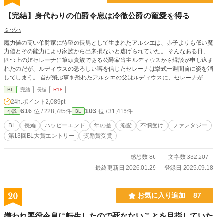
【完結】身代わりの伯爵令息は冷徹公爵の寵愛を得る
ミヅハ
魔力値の高い伯爵家に待望の長男として生まれたアルシエは、赤子よりも低い魔
力値とその能力により家族から出来損ないと虐げられていた。 そんなある日、
四つ上の姉セレーナに筆頭貴族である公爵家当主ルディウスから縁談が申し込ま
れたのだが、ルディウスの恐ろしい噂を信じたセレーナは挙式一週間前に姿を消
してしまう。 首が飛ぶ事を恐れたアルシエの父はルディウスに、セレーナが戻
ってくるまでアルシエを身代わりとして嫁がせるという恐ろしい提案をするが、
BL
完結
長編
R18
どうしてもセレーナを手に入れたいルディウスはそれを了承し、逆らえないアル
24h.ポイント
2,089pt
シエは縁繋ぎの為だけに望まれない花嫁になる事に。 公爵家の誰からも受け入
616
103
位 / 228,785件
位 / 31,416件
小説
BL
れて貰えない中、動物や植物との対話に支えられていたアルシエの元に、療養を
終えた執事長オルウェンが訪れる。 オルウェンの優しさに戸惑いつつも心を開
BL
長編
ハッピーエンド
年の差
溺愛
不憫受け
ファンタジー
いていくアルシエだったが、ある日をきっかけにルディウスとも少しずつ話すよ
第13回BL大賞エントリー
奨励賞受賞
うになり⋯⋯。 冷徹公爵×伯爵令息 ※印は性的描写あり
感想数 86
文字数 332,207
最終更新日 2026.01.29
登録日 2025.09.18
20
お気に入り追加
87
嫌われ悪役令息に転生したので死なないことを目指していた