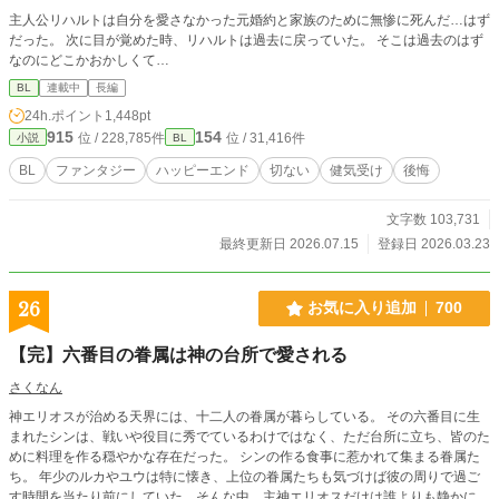
主人公リハルトは自分を愛さなかった元婚約と家族のために無惨に死んだ…はず
だった。 次に目が覚めた時、リハルトは過去に戻っていた。 そこは過去のはず
なのにどこかおかしくて…
BL
連載中
長編
24h.ポイント
1,448pt
915
154
位 / 228,785件
位 / 31,416件
小説
BL
BL
ファンタジー
ハッピーエンド
切ない
健気受け
後悔
文字数 103,731
最終更新日 2026.07.15
登録日 2026.03.23
26
お気に入り追加
700
【完】六番目の眷属は神の台所で愛される
さくなん
神エリオスが治める天界には、十二人の眷属が暮らしている。 その六番目に生
まれたシンは、戦いや役目に秀でているわけではなく、ただ台所に立ち、皆のた
めに料理を作る穏やかな存在だった。 シンの作る食事に惹かれて集まる眷属た
ち。 年少のルカやユウは特に懐き、上位の眷属たちも気づけば彼の周りで過ご
す時間を当たり前にしていた。そんな中、主神エリオスだけは誰よりも静かに、