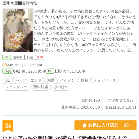
星井 悠里
書籍情報
Ωの凛太。夢がある。その為に勉強しなきゃ。お金が必要。
でもムカつくα父のお金はできるだけ使いたくない。そういう
店、もありだろうか……。父のお金を使うより、どんな方法
だろうと自分で稼いだ方がマシ……でもなぁやっぱりなぁ…
と悩んでいた凛太の前に、めちゃくちゃイケメンなαが現れ
た。 凛太はΩの要素が弱い。ヒートはあるけど不定期だし、
三日こもればなんとかなる。αのフェロモンも感じないし、自
身のも弱い。 なんだろこのイケメン、と思っていたら、話し
ている間に、変な話になってきた。 契約結婚？ 期間三年？
BL
連載中
長編
R18
その間は好きに勉強していい。その後も、生活の面倒は見
24h.ポイント
1,569pt
る。デメリットは、戸籍にバツイチがつくこと。え、全然い
842
138
位 / 228,785件
位 / 31,416件
小説
BL
いかも……。お願いします！ トリプルエスランク、紫の瞳を
持つスーパーαのエリートの瑛士さんの、超高級マンション。
BL
ハッピーエンド
溺愛
イケメン
執着
オメガバース
最上階の隣の部屋。もし番になりたい人が居たら一緒に暮ら
ファンタジー
契約結婚
ほのぼの
してもいいよとか言うけど、一番勉強がしたいので！ 恋と
か分からないしと断る。 表に夫夫アピールはするけど、それ
以外は絡む必要もない、はずだったのに、なぜか瑛士さん
感想数 190
文字数 371,992
は、オレの部屋を訪ねてくる。そんな豪華でもない普通のオ
最終更新日 2026.06.30
登録日 2024.10.31
レのご飯を一緒に食べるようになる。勉強してる横で、瑛士
さんも仕事してる。「何でここに？」「居心地よくて」「い
いですけど」そんな日々が続く。いろいろ距離がちかくなっ
24
お気に入り追加
28
てきたある時、久しぶりにヒート。三日間こもるんで来ない
でください。この期間だけは一応Ωなんで、と言ったオレ
ひとりぼっちの魔法使いが恋をして新婚生活を送るまで