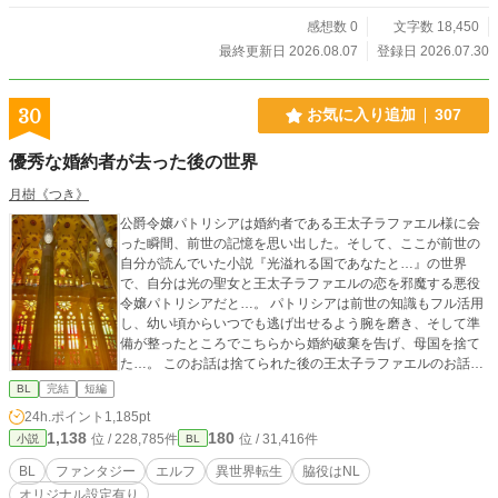
感想数 0
文字数 18,450
最終更新日 2026.08.07
登録日 2026.07.30
30
お気に入り追加
307
優秀な婚約者が去った後の世界
月樹《つき》
公爵令嬢パトリシアは婚約者である王太子ラファエル様に会
った瞬間、前世の記憶を思い出した。そして、ここが前世の
自分が読んでいた小説『光溢れる国であなたと…』の世界
で、自分は光の聖女と王太子ラファエルの恋を邪魔する悪役
令嬢パトリシアだと…。 パトリシアは前世の知識もフル活用
し、幼い頃からいつでも逃げ出せるよう腕を磨き、そして準
備が整ったところでこちらから婚約破棄を告げ、母国を捨て
た…。 このお話は捨てられた後の王太子ラファエルのお話で
す。
BL
完結
短編
24h.ポイント
1,185pt
1,138
180
位 / 228,785件
位 / 31,416件
小説
BL
BL
ファンタジー
エルフ
異世界転生
脇役はNL
オリジナル設定有り