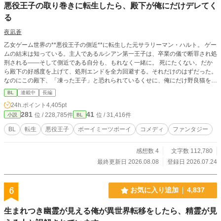
悪役王子の取り巻きに転生したら、殿下が俺にだけデレてく
る
夜凪蒼
乙女ゲーム世界の**悪役王子の側近**に転生した元サラリーマン・ハルト。 ゲー
ムの結末は知っている。主人であるルシアン第一王子は、卒業の儀で断罪され処
刑される——そして側近である自分も、もれなく一緒に。 死にたくない。だか
ら殿下の好感度を上げて、処刑エンドを全力回避する。それだけのはずだった。
なのにこの殿下、「凍った王子」と恐れられているくせに、俺にだけ野良猫を見
せてくるし、俺にだけ詩を読み聞かせてくるし、俺にだけ——笑う。 「お前
BL
連載中
長編
は、なぜ俺のそばにいる」 「取り巻きですから」 「……そうか」 筋書きを変え
24h.ポイント
4,405pt
るだけのつもりだった。 こいつの笑顔を守りたくなるなんて、聞いてない。 ---
281
41
位 / 228,785件
位 / 31,416件
小説
BL
※本作は『小説家になろう』『カクヨム』にも掲載しています。
BL
転生
悪役王子
ボーイミーツボーイ
コメディ
ファンタジー
感想数 4
文字数 112,780
最終更新日 2026.08.08
登録日 2026.07.24
6
お気に入り追加
4,837
生まれつき幽霊が見える俺が異世界転移をしたら、精霊が見