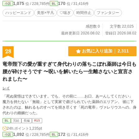
1,075
170
位 / 228,785件
位 / 31,416件
小説
BL
を思い出しながらニコは自慰をする。そんな日々が続いていた。 しかしある
日別の友人から、テオには好きな人がいるという話を聞いてしまったニコは―
ハッピーエンド
美形×平凡
♡喘ぎ
時間停止
ファンタジー
―。 主人公が片思い相手の犬獣人に時間停止魔法をかけてあれやこれやする
話。 成分表：♡喘ぎ 潮吹き ゆるファンタジーな世界観です
感想数 0
文字数 22,025
最終更新日 2026.08.02
登録日 2026.08.02
28
お気に入り追加
2,311
竜帝陛下の愛が重すぎて身代わりの落ちこぼれ薬師は今日も
腰が砕けそうです 〜呪いを解いたら一生離さないと宣言さ
れました〜
レイ
「死ぬ覚悟はできています。でも、その前に……お口、あーんしてください」
魔力を持たない「無能」として実家で虐げられていた薬師のエリアン。 彼に下
されたのは、触れるものすべてを焼き尽くす「死の竜帝」ヴァレリウスへの、身
代わりの婚姻だった。
BL
完結
長編
R15
24h.ポイント
1,235pt
1,092
172
位 / 228,785件
位 / 31,416件
小説
BL