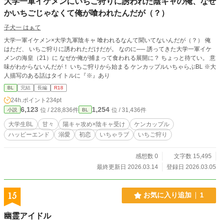
大学一軍イケメンにいちご狩りに誘われた陰キャの俺、なぜ
かいちごじゃなくて俺が喰われたんだが（？）
子犬一 はぁて
大学一軍イケメン×大学九軍陰キャ 喰われるなんて聞いてないんだが（？） 俺
はただ、 いちご狩りに誘われただけだが。 なのに── 誘ってきた大学一軍イケ
メンの海皇（21）に なぜか俺が捕まって食われる展開に？ ちょっと待てい。 意
味がわからないんだが！ いちご狩りから始まる ケンカップルいちゃらぶBL ※大
人描写のある話はタイトルに『※』あり
BL
完結
長編
R18
24h.ポイント
234pt
6,123
1,254
位 / 228,836件
位 / 31,436件
小説
BL
大学生BL
甘々
陽キャ攻め×陰キャ受け
ケンカップル
ハッピーエンド
溺愛
初恋
いちゃラブ
いちご狩り
感想数 0
文字数 15,495
最終更新日 2026.03.14
登録日 2026.03.05
15
お気に入り追加
1
幽霊アイドル