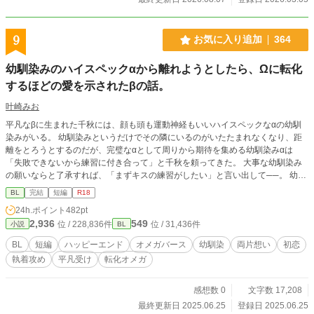
9
お気に入り追加
364
幼馴染みのハイスペックαから離れようとしたら、Ωに転化
するほどの愛を示されたβの話。
叶崎みお
平凡なβに生まれた千秋には、顔も頭も運動神経もいいハイスペックなαの幼馴
染みがいる。 幼馴染みというだけでその隣にいるのがいたたまれなくなり、距
離をとろうとするのだが、完璧なαとして周りから期待を集める幼馴染みαは
「失敗できないから練習に付き合って」と千秋を頼ってきた。 大事な幼馴染み
の願いならと了承すれば、「まずキスの練習がしたい」と言い出して──。 幼馴
染みαの執着により、βから転化し後天性Ωになる話です。両片想いのハピエンで
BL
完結
短編
R18
す。 他サイト様にも投稿しております。
24h.ポイント
482pt
2,936
549
位 / 228,836件
位 / 31,436件
小説
BL
BL
短編
ハッピーエンド
オメガバース
幼馴染
両片想い
初恋
執着攻め
平凡受け
転化オメガ
感想数 0
文字数 17,208
最終更新日 2025.06.25
登録日 2025.06.25