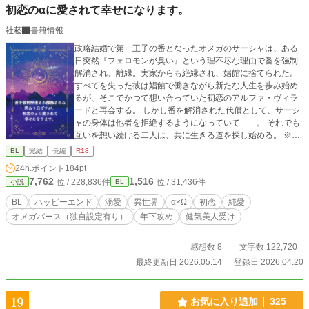
初恋のαに愛されて幸せになります。
社菘
書籍情報
政略結婚で第一王子の番となったオメガのサーシャは、ある
日突然『フェロモンが臭い』という理不尽な理由で番を強制
解消され、離縁。実家からも絶縁され、娼館に捨てられた。
すべてを失った彼は娼館で働きながら新たな人生を歩み始め
るが、そこでかつて想い合っていた初恋のアルファ・ヴィラ
ードと再会する。 しかし番を解消された代償として、サーシ
ャの身体は他者を拒絶するようになっていて――。 それでも
互いを想い続ける二人は、共に生きる道を探し始める。 ※オ
メガバース特殊設定あり ※性描写がある話数には『＊』をつ
BL
完結
長編
R18
けています ✧毎日8時＋19時更新予定✧ ✧ブクマ・各話いい
24h.ポイント
184pt
ね・感想など作者大歓喜します✧
7,762
1,516
位 / 228,836件
位 / 31,436件
小説
BL
BL
ハッピーエンド
溺愛
異世界
α×Ω
初恋
純愛
オメガバース（独自設定有り）
年下攻め
健気美人受け
感想数 8
文字数 122,720
最終更新日 2026.05.14
登録日 2026.04.20
19
お気に入り追加
325