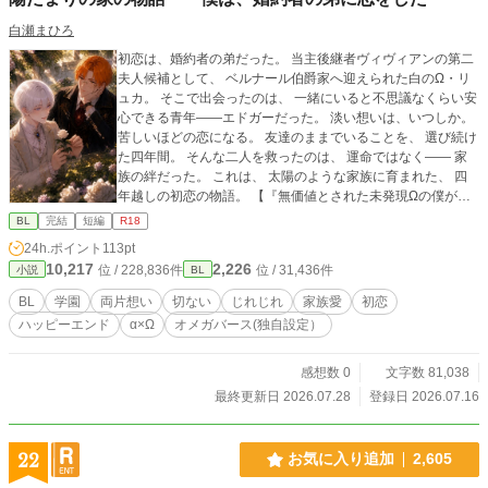
白瀬まひろ
初恋は、婚約者の弟だった。 当主後継者ヴィヴィアンの第二
夫人候補として、 ベルナール伯爵家へ迎えられた白のΩ・リ
ュカ。 そこで出会ったのは、 一緒にいると不思議なくらい安
心できる青年――エドガーだった。 淡い想いは、いつしか。
苦しいほどの恋になる。 友達のままでいることを、 選び続け
た四年間。 そんな二人を救ったのは、 運命ではなく―― 家
族の絆だった。 これは、 太陽のような家族に育まれた、 四
年越しの初恋の物語。 【『無価値とされた未発現Ωの僕が、
たった一人の騎士団長αをすべて狂わせていく』スピンオフ】
BL
完結
短編
R18
⸻ ※本編は全年齢です。「あの日の続きの物語」章に
24h.ポイント
113pt
は、R18描写があります。 ※表紙に生成AIを使用しています
10,217
2,226
位 / 228,836件
位 / 31,436件
小説
BL
BL
学園
両片想い
切ない
じれじれ
家族愛
初恋
ハッピーエンド
α×Ω
オメガバース(独自設定）
感想数 0
文字数 81,038
最終更新日 2026.07.28
登録日 2026.07.16
22
お気に入り追加
2,605