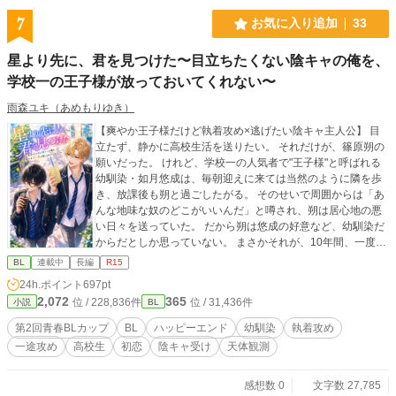
7
お気に入り追加
33
星より先に、君を見つけた〜目立ちたくない陰キャの俺を、
学校一の王子様が放っておいてくれない〜
雨森ユキ（あめもりゆき）
【爽やか王子様だけど執着攻め×逃げたい陰キャ主人公】 目
立たず、静かに高校生活を送りたい。 それだけが、篠原朔の
願いだった。 けれど、学校一の人気者で"王子様"と呼ばれる
幼馴染・如月悠成は、毎朝迎えに来ては当然のように隣を歩
き、放課後も朔と過ごしたがる。 そのせいで周囲からは「あ
んな地味な奴のどこがいいんだ」と噂され、朔は居心地の悪
い日々を送っていた。 だから朔は悠成の好意など、幼馴染だ
からだとしか思っていない。 まさかそれが、10年間、一度も
揺らぐことのなかった片想いだとは夢にも気づかずにいた。
BL
連載中
長編
R15
星を眺めた夜、夏祭り、文化祭。そして、卒業後に待つ別々
24h.ポイント
697pt
の進路。 「離れたい」と思っていたはずなのに、離れる未来
2,072
365
位 / 228,836件
位 / 31,436件
小説
BL
が近づくほど、朔の心は少しずつ変わっていく。 一方、悠成
の想いは、子どもの頃から何ひとつ変わらない。 どれだけ拒
第2回青春BLカップ
BL
ハッピーエンド
幼馴染
執着攻め
まれても、どれだけ突き放されても、朔だけを想い続けてき
一途攻め
高校生
初恋
陰キャ受け
天体観測
た。 子どもの頃、屋根裏部屋で並んで星を見上げた夜も───
─悠成が見つめていたのは、星ではなく、いつだって朔だっ
た。 これは、学校一の王子様が抱き続けた初恋と、その想い
感想数 0
文字数 27,785