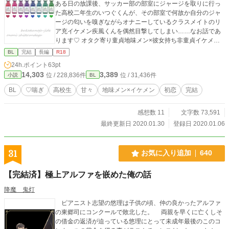
ある日の放課後、サッカー部の部室にジャージを取りに行っ
た高校二年生のいつぐくんが、その部室で何故か自分のジャ
ージの匂いを嗅ぎながらオナニーしているクラスメイトのリ
ア充イケメン疾風くんを偶然目撃してしまい……なお話であ
ります♡ オタク寄り童貞地味メン×彼女持ち非童貞イケメン
のカップリングで、作中で受けの疾風くんに彼女がいたりそ
BL
完結
長編
R18
ういうシーンがちょこっと描かれていたりしますのでご注意
24h.ポイント
63pt
を。 今回は連載物のため、少しずつ投稿していこうと思いま
14,303
3,389
位 / 228,836件
位 / 31,436件
小説
BL
す。 ※ R-18エロもので、♡（ハート）喘ぎ満載です。 ※
素敵な表紙は、pixiv小説用フリー素材にて、『やまなし』
BL
♡喘ぎ
高校生
甘々
地味メン×イケメン
初恋
完結
様からお借りしました。ありがとうございます！ ※ 2020/0
1/30 最終話迎えました、長々といつぐくんと疾風くんのお
感想数 11
文字数 73,591
話にお付き合いくださり本当にありがとうございました♪（時
期は未定ですが、その後の二人のラブラブ話と疾風くんのお
最終更新日 2020.01.30
登録日 2020.01.06
友達の遼太郎くんの恋バナを書けたらな～と思っております
♡）
31
お気に入り追加
640
【完結済】極上アルファを嵌めた俺の話
降魔 鬼灯
ピアニスト志望の悠理は子供の頃、仲の良かったアルファ
の東郷司にコンクールで敗北した。 両親を早くに亡くしそ
の借金の返済が迫っている悠理にとって未成年最後のこのコ