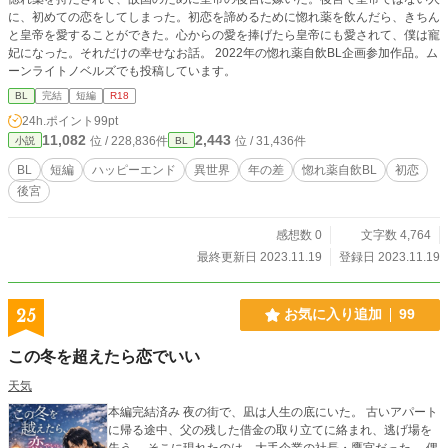
に、初めての恋をしてしまった。初恋を諦めるために惚れ薬を飲んだら、きちん
と皇帝を愛することができた。心からの愛を捧げたら皇帝にも愛されて、僕は寵
妃になった。それだけの幸せなお話。 2022年の惚れ薬自飲BL企画参加作品。ム
ーンライトノベルズでも投稿しています。
BL
完結
短編
R18
24h.ポイント
99pt
11,082
2,443
位 / 228,836件
位 / 31,436件
小説
BL
BL
短編
ハッピーエンド
異世界
年の差
惚れ薬自飲BL
初恋
後宮
感想数 0
文字数 4,764
最終更新日 2023.11.19
登録日 2023.11.19
25
お気に入り追加
99
この冬を超えたら恋でいい
天気
本編完結済み 夜の街で、凪は人生の底にいた。 古いアパート
に帰る途中、父の残した借金の取り立てに絡まれ、逃げ場を
失う。 そこに現れたのは、大手企業の社長・鷹宮だった。 偶