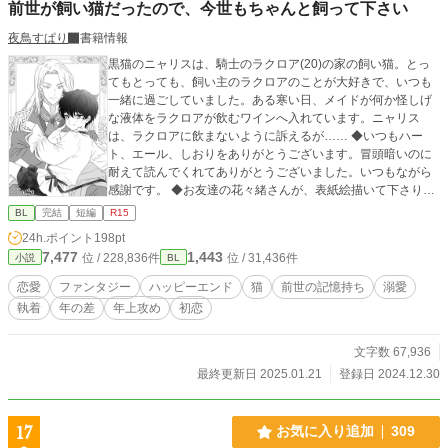
前世が飼い猫だったので、今世もちゃんと飼って下さい
ドル』 連載中
夜鳥すぱり
書籍情報
黒猫のニャリスは、騎士のラクロア(20)の家の飼い猫。とっ
てもとっても、飼い主のラクロアのことが大好きで、いつも
一緒に過ごしていました。ある寒い日、メイドが何か怪しげ
な液体をラクロアが飲むワインへ入れています。ニャリス
は、ラクロアに飲まないように訴えるが…… ◆いつもハー
ト、エール、しおりをありがとうございます。冒頭暗いのに
耐えて読んでくれてありがとうございました。いつもながら
感謝です。 ◆お友達の花々緒さんが、表紙絵描いて下さりま
した。可愛いニャリスと、悩ましげなラクロア様。 ◆これも
BL
完結
短編
R15
いつか続きを書きたいです、猫の日にちょっとだけ続きを書
24h.ポイント
198pt
いたのだけど、また直して投稿します。
7,477
1,443
位 / 228,836件
位 / 31,436件
小説
BL
恋愛
ファンタジー
ハッピーエンド
猫
前世の記憶持ち
溺愛
執着
年の差
年上攻め
初恋
文字数 67,936
最終更新日 2025.01.21
登録日 2024.12.30
17
お気に入り追加
309