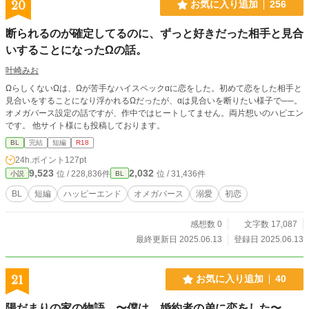
20
お気に入り追加
256
攻めの翠×ドMリバの伊吹×ドS受け瑞希。 恋愛初心者達の
三角関係ラブストーリー。 ※題名で乱交パーティーと言いつ
断られるのが確定してるのに、ずっと好きだった相手と見合
つ、内容はSMものです。 ※一部、人によって不快に思うシ
いすることになったΩの話。
ーンがあります。 ※不定期投稿です。 表紙：右京 梓様
叶崎みお
ΩらしくないΩは、Ωが苦手なハイスペックαに恋をした。初めて恋をした相手と
見合いをすることになり浮かれるΩだったが、αは見合いを断りたい様子で──。
オメガバース設定の話ですが、作中ではヒートしてません。両片想いのハピエン
です。 他サイト様にも投稿しております。
BL
完結
短編
R18
24h.ポイント
127pt
9,523
2,032
位 / 228,836件
位 / 31,436件
小説
BL
BL
短編
ハッピーエンド
オメガバース
溺愛
初恋
感想数 0
文字数 17,087
最終更新日 2025.06.13
登録日 2025.06.13
21
お気に入り追加
40
陽だまりの家の物語 〜僕は、婚約者の弟に恋をした〜