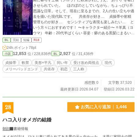
させられていた。 ほのぼのとしていながら、ちょっぴり不
思議な日常。そして、現在に至るまでの、2人の生い立ちや過
去を描いた現代BLです。 共依存が好き… 貞操帯や射精
管理ものが好き… センシティブな表現も楽しみたい… と
いう方々におすすめです！ 〜キャラクター紹介〜 ⚪︎羊真（ヨ
ウマ） 年齢：20代半ばくらい 容姿：癖のある黒髪にまるい
目。色白で、顔立ちは平凡。小柄でやや細身 性格は温厚。
BL
完結
短編
R18
自信がなく、自分をまるでダメな人間だと思い込む。 趣
24h.ポイント
78pt
味は小説を読むこと。 家事をほとんどこなす家庭的な青
12,853
2,927
位 / 228,836件
位 / 31,436件
小説
BL
年。 軟禁状態にさせられ、貞操帯も着けさせられている ⚪︎
士狼（シロウ） 年齢：羊真と同い年 容姿：艶のある黒髪に、
貞操帯
軟禁
美形×平凡
同い年
受け攻め両視点
現代
切れ長の目。顔立ちが端正。背が高く、精悍な体つき 性格
メリーバッドエンド
共依存
初恋
三人称
は穏やか。 顔立ちが整っているからか、学生の頃はモテた
らしい。 趣味は映画鑑賞。 家で待っている羊真のため
に、バリバリ働くサラリーマン。 羊真を軟禁している張本
感想数 0
文字数 37,520
人。 ＊過激、不快な表現を使用しているところがあります。
最終更新日 2026.04.07
登録日 2026.03.22
無理だと感じたらすぐ閉じてください ＊作者はメリーバッド
エンドだと思いながら書きました。人によってはハッピーエ
ンドだと思えるかも…？ ＊既に最後まで書き終えています。
28
お気に入り追加
1,446
週に1話だけ公開していく予定です ……の予定だったのです
が、諸事情により、1日おきくらいのペースで投稿します
ハコ入りオメガの結婚
朝顔
書籍情報
オメガの諒は、ひとり車に揺られてある男の元へ向かった。 大昔に家同士の間