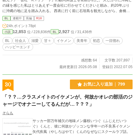
の縁を感じた私はとりあえず一度会社に行かせてくださいと頼み、約20年ぶり
に沖縄の地に足を踏み入れる。 西表に行く前に石垣島を観光しながら、倉橋さ
んに勧められた宿で憩いのひとときを過ごしていると、ある一本の電話があっ
BL
連載中
長編
R18
て……。 こちらは右手がくれた奇跡シリーズに出てくる安慶名伊織が主人公の
24h.ポイント
78pt
お話です。 これだけでも楽しめると思いますが、他のお話につながっています
12,853
2,927
位 / 228,836件
位 / 31,436件
小説
BL
ので未読の方はぜひそちらも読んでいただけると嬉しいです♡ 弁護士が主人公
ですが裁判等のお話は一切ありません。 溺愛甘々ハッピーエンド小説です。 そ
BL
社会人
溺愛
甘々
イケメン
美青年
初恋
一目惚れ
こまで長くはならない予定です。 R18には※つけます。
ハッピーエンド
感想数 64
文字数 207,897
最終更新日 2026.05.08
登録日 2022.07.05
30
お気に入り追加
799
「？？…クラスメイトのイケメンが、何故かオレの部活のジ
ャージでオナニーしてるんだが…？？？」
そらも
サッカー部万年補欠の地味メン藤枝いつぐ（ふじえだいつ
ぐ）くんと、彼に何故かゾッコンな学年一の不良系イケメン
矢代疾風（やしろはやて）くんのなぜなにスクールラブ話。