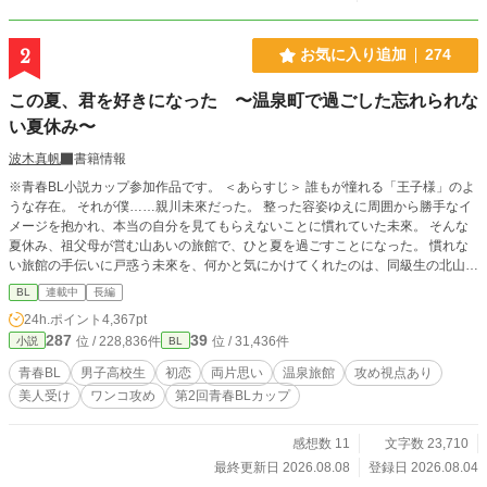
2
お気に入り追加
274
この夏、君を好きになった 〜温泉町で過ごした忘れられな
い夏休み〜
波木真帆
書籍情報
※青春BL小説カップ参加作品です。 ＜あらすじ＞ 誰もが憧れる「王子様」のよ
うな存在。 それが僕……親川未來だった。 整った容姿ゆえに周囲から勝手なイ
メージを抱かれ、本当の自分を見てもらえないことに慣れていた未來。 そんな
夏休み、祖父母が営む山あいの旅館で、ひと夏を過ごすことになった。 慣れな
い旅館の手伝いに戸惑う未來を、何かと気にかけてくれたのは、同級生の北山
迅。 偶然にも同じ町で夏を過ごすことになった彼は、ときどき旅館の仕事を手
BL
連載中
長編
伝いに来てくれる。 誰にでも分け隔てなく優しくて、気づけば未來の毎日に欠
24h.ポイント
4,367pt
かせない存在になっていく。 迅の何気ない一言や優しさに触れるたび、止まっ
287
39
位 / 228,836件
位 / 31,436件
小説
BL
ていた未來の心は少しずつ変わっていく。 ひと夏の出会いから始まる、不器用
な二人の青春と初恋の物語。 高校生な二人の甘酸っぱいドキドキ感を楽しんで
青春BL
男子高校生
初恋
両片思い
温泉旅館
攻め視点あり
いただけたらと思っています。
美人受け
ワンコ攻め
第2回青春BLカップ
感想数 11
文字数 23,710
最終更新日 2026.08.08
登録日 2026.08.04