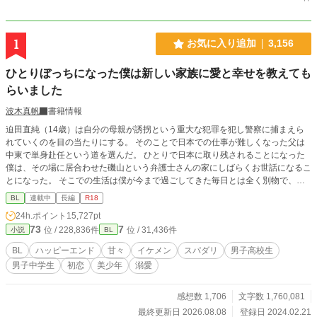
1
お気に入り追加
3,156
ひとりぼっちになった僕は新しい家族に愛と幸せを教えても
らいました
波木真帆
書籍情報
迫田直純（14歳）は自分の母親が誘拐という重大な犯罪を犯し警察に捕まえら
れていくのを目の当たりにする。 そのことで日本での仕事が難しくなった父は
中東で単身赴任という道を選んだ。 ひとりで日本に取り残されることになった
僕は、その場に居合わせた磯山という弁護士さんの家にしばらくお世話になるこ
とになった。 そこでの生活は僕が今まで過ごしてきた毎日とは全く別物で、最
初は戸惑いつつも次第にこれが幸せなのかと感じるようになった。 そんな時、
BL
連載中
長編
R18
磯山先生の甥っ子さんが一緒に暮らすようになって……。 母親に洗脳され抑圧
24h.ポイント
15,727pt
的な生活をしてきた直純と、直純に好意を持つ高校生の昇との可愛らしい恋のお
73
7
位 / 228,836件
位 / 31,436件
小説
BL
話です。 こちらは『歩けなくなったお荷物な僕がセレブなイケメン社長に甘々
なお世話されています』の中の脇カップルだったのですが、最近ものすごくこの
BL
ハッピーエンド
甘々
イケメン
スパダリ
男子高校生
2人の出番が増えてきて主人公カップルの話が進まないので、直純が磯山先生宅
男子中学生
初恋
美少年
溺愛
にお世話になるところから話を独立させることにしました。 とりあえずあちら
の話を移動させて少しずつ繋がりを綺麗にしようと思っています。 年齢の都合
もありR18までは少しかかりますが、その場面には※つけます。
感想数 1,706
文字数 1,760,081
最終更新日 2026.08.08
登録日 2024.02.21