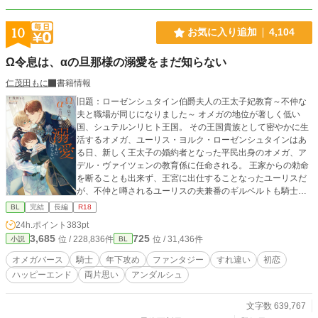
10
お気に入り追加
4,104
Ω令息は、αの旦那様の溺愛をまだ知らない
仁茂田もに
書籍情報
旧題：ローゼンシュタイン伯爵夫人の王太子妃教育～不仲な
夫と職場が同じになりました～ オメガの地位が著しく低い
国、シュテルンリヒト王国。 その王国貴族として密やかに生
活するオメガ、ユーリス・ヨルク・ローゼンシュタインはあ
る日、新しく王太子の婚約者となった平民出身のオメガ、ア
デル・ヴァイツェンの教育係に任命される。 王家からの勅命
を断ることも出来ず、王宮に出仕することなったユーリスだ
が、不仲と噂されるユーリスの夫兼番のギルベルトも騎士と
して仕えることになっており――。 不仲であるとは思わな
BL
完結
長編
R18
い。けれど、好かれているとも思えない。 顔を会わせるのは
24h.ポイント
383pt
三か月に一度の発情期のときだけ。 そんな夫とともにユーリ
3,685
725
位 / 228,836件
位 / 31,436件
小説
BL
スはアデルを取り巻く陰謀に巻き込まれていく。 愛情表現が
下手くそすぎる不器用な攻め(α)×健気で一途なだけれど自己
オメガバース
騎士
年下攻め
ファンタジー
すれ違い
初恋
評価が低い受け(Ω)のふたりが、未来の王太子妃の教育係に任
ハッピーエンド
両片思い
アンダルシュ
命されたことをきっかけに距離を縮めていくお話です。 R-18
シーンには*がつきます。 本編全77話。 完結しました。 11月
24日より番外編を投稿いたします。 第10回BL小説大賞にて
文字数 639,767