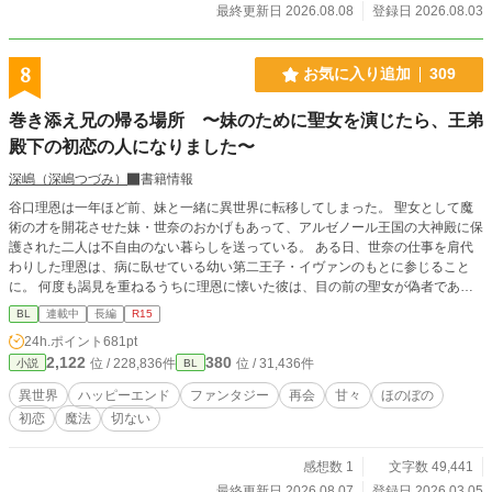
に少しずつ気づいていく主人公、一途で不器用な幼馴染ふた
最終更新日 2026.08.08
登録日 2026.08.03
りが紡ぐ、青春ラブストーリー。 表紙絵には画像生成AIを使
用していますが、 本文にはAIは使用しておりません。 アルフ
ァポリスのAI校正は使わせていただいてます。
8
お気に入り追加
309
巻き添え兄の帰る場所 〜妹のために聖女を演じたら、王弟
殿下の初恋の人になりました〜
深嶋（深嶋つづみ）
書籍情報
谷口理恩は一年ほど前、妹と一緒に異世界に転移してしまった。 聖女として魔
術の才を開花させた妹・世奈のおかげもあって、アルゼノール王国の大神殿に保
護された二人は不自由のない暮らしを送っている。 ある日、世奈の仕事を肩代
わりした理恩は、病に臥せている幼い第二王子・イヴァンのもとに参じること
に。 何度も謁見を重ねるうちに理恩に懐いた彼は、目の前の聖女が偽者である
ことに気付かぬまま、やがて理恩に求愛するが……。 数年後、アルゼノール王
BL
連載中
長編
R15
国を出て世界中を巡っていた理恩は、とある国でイヴァンと再会する。 彼の知
24h.ポイント
681pt
る聖女は自分だったのだと言い出せぬまま、理恩はイヴァンと交流を続けること
2,122
380
位 / 228,836件
位 / 31,436件
小説
BL
になって――？ ☆旧タイトル『聖女を演じた巻き添え兄は、王弟殿下の求愛か
ら逃げられない』から改題しました(3/25)
異世界
ハッピーエンド
ファンタジー
再会
甘々
ほのぼの
初恋
魔法
切ない
感想数 1
文字数 49,441
最終更新日 2026.08.07
登録日 2026.03.05