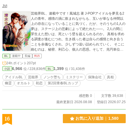
JVI
芸能界BL、連載中です！風城志 著 J-POPアイドルを夢見る2
人の青年。感情の渦に飲まれながらも、互いが単なる仲間以
上の存在になっていることに気づく。だが、そのうちの1人の
夢は、ステージ上の悲劇によって絶たれた――。 2人の間に
芽生えた想いは、死という壁を超えられるのか。 真相を求め
る調査が進むにつれ、生き残った者は自らの感情と向き合う
ことを余儀なくされ、少しずつ追い詰められていく。 そこに
絡むのは、秘密、利己心、個人の思惑。そして、兆円単位の
保険金をめぐる企業の闇が、彼の未来をも脅かし始める―
BL
連載中
長編
R15
―。 ----------------------------------------------------------- 【第2回青
24h.ポイント
207pt
春BLカップ エントリーのお知らせ】初日から11位！ いつも
6,966
1,399
位 / 228,836件
位 / 31,436件
小説
BL
『幽霊アイドル』をお読みいただき、誠にありがとうござい
ます。 このたび、当作品『幽霊アイドル』を、アルファポリ
アイドルBL
芸能界
ノンケ堕ち
ミステリー
保険会社
真相
ス主催の「第2回青春BLカップ」にエントリーいたしまし
幽霊
オカルト
初恋
第2回青春BLカップ
た。 エントリー初日から、なんと総合ランキング11位という
素晴らしい結果をいただいております。これもひとえに、日
頃から応援してくださる読者の皆さまのおかげです。心より
感想数 0
文字数 39,638
感謝申し上げます。 コンテストの期間中は、皆さまの「読
最終更新日 2026.08.08
登録日 2026.07.25
む」というアクションがそのまま作品のポイントとなり、ラ
ンキングに反映されます。引き続き、『幽霊アイドル』を応
援していただけますと幸いです。 ブックマーク・★評価・コ
16
お気に入り追加
1,580
メント、すべてが風城志の大きな励みになります。 どうぞ、
これからもよろしくお願いいたします！ 📖 風城志『幽霊アイ