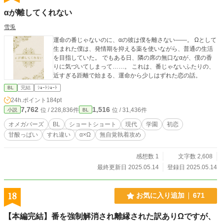
αが離してくれない
雪兎
運命の番じゃないのに、αの彼は僕を離さない――。 Ωとして
生まれた僕は、発情期を抑える薬を使いながら、普通の生活
を目指していた。 でもある日、隣の席の無口なαが、僕の香
りに気づいてしまって……。 これは、番じゃないふたりの、
近すぎる距離で始まる、運命から少しはずれた恋の話。
BL
完結
ｼｮｰﾄｼｮｰﾄ
24h.ポイント
184pt
7,762
1,516
位 / 228,836件
位 / 31,436件
小説
BL
オメガバーズ
BL
ショートショート
現代
学園
初恋
甘酸っぱい
すれ違い
α×Ω
無自覚執着攻め
感想数 1
文字数 2,608
最終更新日 2025.05.14
登録日 2025.05.14
18
お気に入り追加
671
【本編完結】番を強制解消され離縁された訳ありΩですが、