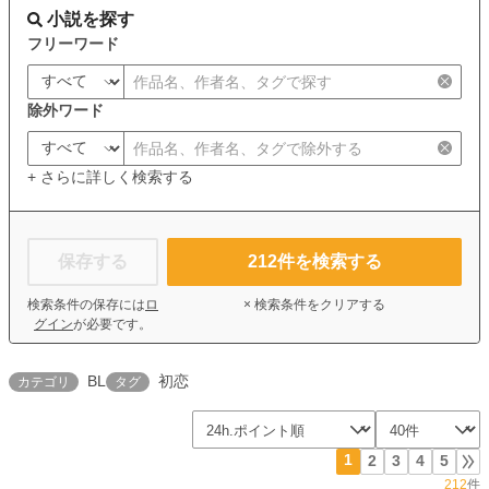
小説を探す
フリーワード
除外ワード
+ さらに詳しく検索する
保存する
212
件を検索する
検索条件の保存には
ロ
× 検索条件をクリアする
グイン
が必要です。
BL
初恋
カテゴリ
タグ
1
2
3
4
5
212
件