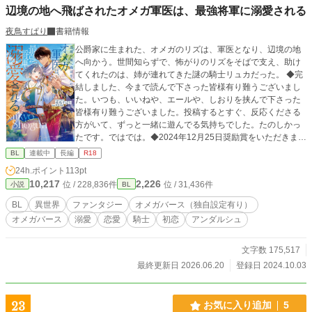
辺境の地へ飛ばされたオメガ軍医は、最強将軍に溺愛される
夜鳥すぱり
書籍情報
公爵家に生まれた、オメガのリズは、軍医となり、辺境の地
へ向かう。世間知らずで、怖がりのリズをそばで支え、助け
てくれたのは、姉が連れてきた謎の騎士リュカだった。 ◆完
結しました、今まで読んで下さった皆様有り難うございまし
た。いつも、いいねや、エールや、しおりを挟んで下さった
皆様有り難うございました。投稿するとすぐ、反応くださる
方がいて、ずっと一緒に遊んでる気持ちでした。たのしかっ
たです。ではでは。◆2024年12月25日奨励賞をいただきまし
た、こんな拙いものを読んで下さった皆様のおかげです。あ
BL
連載中
長編
R18
りがとうございました。 ◆2026年6月10日書籍化していただ
24h.ポイント
113pt
きました。読んで下さってありがとうございます(*^^*)。
10,217
2,226
位 / 228,836件
位 / 31,436件
小説
BL
BL
異世界
ファンタジー
オメガバース（独自設定有り）
オメガバース
溺愛
恋愛
騎士
初恋
アンダルシュ
文字数 175,517
最終更新日 2026.06.20
登録日 2024.10.03
23
お気に入り追加
5