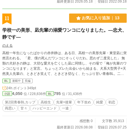
奨励賞をいただきました。 投票してくださった方々、本当に
最終更新日 2026.05.18
登録日 2022.09.18
ありがとうございました！
11
お気に入り追加
13
学校一の美形、凪先輩の溺愛ワンコになりました。―忠犬、
静です―
のえる
高校一年生になったばかりの赤井静は、ある日、高校一の美形先輩・東堂凪に突
然言われる。 「君、僕の死んだワンコにそっくりだわ。思わず二度見した」 無
類の犬好きの静は、大切な愛犬を亡くした凪に同情し、その場で「俺が先輩のワ
ンコになります」と宣言。 ちょっとズレた出会いから始まる、犬系大型男子×天
然美人先輩の、ときどき笑えて、ときどき切なく、たっぷり甘い青春BL。二人
が少しずつ恋を知り、自分らしい未来を見つけていく物語です。 毎日20時公開
BL
連載中
長編
予定です。
24h.ポイント
349pt
4,050
795
位 / 228,836件
位 / 31,436件
小説
BL
第2回青春BLカップ
高校生
先輩×後輩
年下攻め
純愛
初恋
両思い
甘々
ハッピーエンド
一途
感想数 0
文字数 35,913
最終更新日 2026.08.08
登録日 2026.07.25