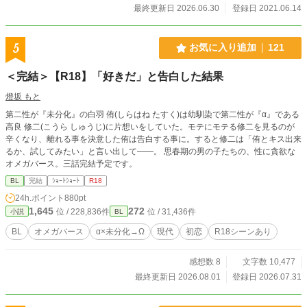
とずつ色々成長もしているはず……(*'ω'*) ※ただただ、好き
最終更新日 2026.06.30
登録日 2021.06.14
な幸せ世界を楽しく書いてます♡ ご一緒にほのぼの楽しんで
頂けたら嬉しいです。 お気にいり登録＆感想を頂けると更新
気力upします(*'ω'*)♡ 匿名がよろしければ、Twitterのマシュ
5
お気に入り追加
121
マロから♡ 頂けると嬉しいです♡ モロツヨシさまの「人間
(男)メーカー(仮)」で、キャラのイメージを作らせて頂きまし
＜完結＞【R18】「好きだ」と告白した結果
た。 ◇ ◇ ◇ ◇ あまもあもさま に描いて頂いた素敵な
表紙を大賞期間だけ公開してます🩷 https://xfolio.jp/portfolio/a
燈坂 もと
mamoamo またいつか、表紙として、お見せすることがある
第二性が『未分化』の白羽 侑(しらはね たすく)は幼馴染で第二性が『α』である
と思います🩷
高良 修二(こうら しゅうじ)に片想いをしていた。モテにモテる修二を見るのが
辛くなり、離れる事を決意した侑は告白する事に。すると修二は「侑とキス出来
るか、試してみたい」と言い出して——。 思春期の男の子たちの、性に貪欲な
オメガバース。三話完結予定です。
BL
完結
ｼｮｰﾄｼｮｰﾄ
R18
24h.ポイント
880pt
1,645
272
位 / 228,836件
位 / 31,436件
小説
BL
BL
オメガバース
α×未分化→Ω
現代
初恋
R18シーンあり
感想数 8
文字数 10,477
最終更新日 2026.08.01
登録日 2026.07.31