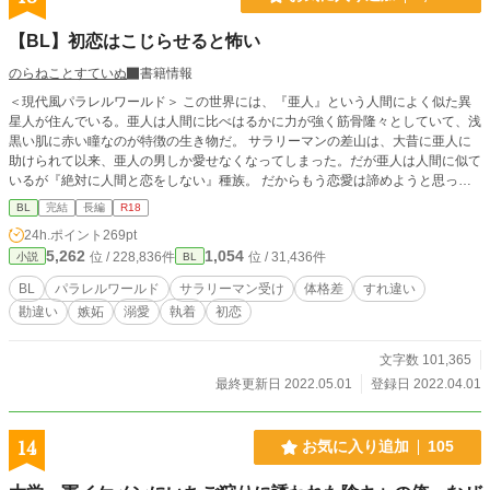
【BL】初恋はこじらせると怖い
のらねことすていぬ
書籍情報
＜現代風パラレルワールド＞ この世界には、『亜人』という人間によく似た異
星人が住んでいる。亜人は人間に比べはるかに力が強く筋骨隆々としていて、浅
黒い肌に赤い瞳なのが特徴の生き物だ。 サラリーマンの差山は、大昔に亜人に
助けられて以来、亜人の男しか愛せなくなってしまった。だが亜人は人間に似て
いるが『絶対に人間と恋をしない』種族。 だからもう恋愛は諦めようと思って
いた。そんな諦めきった恋だったのに、同僚の亜人であるゼンは差山にやたらと
BL
完結
長編
R18
構ってきて……。 巨大な体と強い力を持つ亜人×サラリーマンのすれ違いラブ
24h.ポイント
269pt
5,262
1,054
位 / 228,836件
位 / 31,436件
小説
BL
BL
パラレルワールド
サラリーマン受け
体格差
すれ違い
勘違い
嫉妬
溺愛
執着
初恋
文字数 101,365
最終更新日 2022.05.01
登録日 2022.04.01
14
お気に入り追加
105