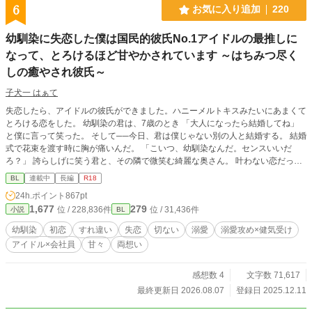
6
お気に入り追加
220
幼馴染に失恋した僕は国民的彼氏No.1アイドルの最推しに
なって、とろけるほど甘やかされています ～はちみつ尽く
しの癒やされ彼氏～
子犬一 はぁて
失恋したら、アイドルの彼氏ができました。ハニーメルトキスみたいにあまくて
とろける恋をした。 幼馴染の君は、7歳のとき 「大人になったら結婚してね」
と僕に言って笑った。 そして──今日、君は僕じゃない別の人と結婚する。 結婚
式で花束を渡す時に胸が痛いんだ。 「こいつ、幼馴染なんだ。センスいいだ
ろ？」 誇らしげに笑う君と、その隣で微笑む綺麗な奥さん。 叶わない恋だって
わかってる。 それでも、氷砂糖みたいに君との甘い思い出を、僕だけの宝箱に
BL
連載中
長編
R18
しまって生きていく。 君の幸せを願うことだけが、僕にできる最後の恋だか
24h.ポイント
867pt
ら。 そう思って、失恋の悲しみを猫カフェで埋めていたある日のこと。 僕
1,677
279
位 / 228,836件
位 / 31,436件
小説
BL
は“彼“に出逢った。 その人は僕に愛を教えてくれる人でした。 はちみつみたい
に甘くてやさしくてとろける恋。ハニーメルトキスって言葉が似合う人。 そし
幼馴染
初恋
すれ違い
失恋
切ない
溺愛
溺愛攻め×健気受け
て僕はどうやら彼の最推しになってしまったらしいんです。 けれど、彼の生き
アイドル×会社員
甘々
両想い
方は僕とはまるで正反対で──。 『国民的彼氏No.1』カリスマアイドル×失恋
したてほやほやの広報部会社員 ──────────── 作品へのご感想ありがとう
ございます♡♡ わたしの押し間違いで、ネタバレあり表示になってしまいまし
感想数 4
文字数 71,617
た。 変更ができないようなので、こちらでお知らせさせていただきます(*^^*) ご
最終更新日 2026.08.07
登録日 2025.12.11
感想とても嬉しいです！ありがとうございます。 ✩タイトル変更のお知らせ✩
(旧) 昔「結婚しよう」と言ってくれた幼馴染は今日、僕以外の人と結婚する