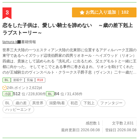
3
お気に入り追加
102
恋をした子供は、愛しい騎士を諦めない ～歳の差下剋上
ラブストーリー～
tamura-k
書籍情報
世界三大大陸の一つエスティアン大陸の北東部に位置するアディルハーク王国の
東守であるヘイズウッド辺境伯爵家の四男リオネール・ヘイズウッド（リオン）
四歳は、貴族として認められる『洗礼式』に出るため、父エグモルトと一緒に王
都に向かった。 そしてそこでとある事件に巻き込まれ、リオンを助けてくれた
のが王城騎士のヴィンスベルト・クラークス子爵子息（ヴィンス）二十一歳だっ
た。 リオンは優しくて、カッコよくて、強いヴィンスに惹かれ、恋に落ちる。
BL
連載中
長編
R18
ちょっとおませで一生懸命のリオンをヴィンスは微笑ましく見ているが…… や
24h.ポイント
2,622pt
がて第五王子のご学友となり城に出仕をするリオンはあれやこれやとヴィンスと
512
84
位 / 228,836件
位 / 31,436件
小説
BL
会える機会を画策するが、リオンが王都に来た翌年にヴィンスは騎士を辞めて自
領に戻る事になったと告げた。 もう会えなくなってしまうのか。 リオンの初恋
BL
歳の差
異世界
溺愛/執着
初恋
下剋上
ファンタジー
は実らないのか。 最後かもしれないと誘った領地での狩猟会で起きる想定外の
ハッピーエンド
事がリオンとヴィンスを引き離し、そして………… 歳の差十七歳の下剋上ラブ
ストーリー。
感想数 1
文字数 2,831
最終更新日 2026.08.08
登録日 2026.08.08