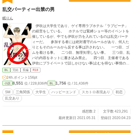
乱交パーティー出禁の男
眠りん
伊吹は大学生であり、ゲイ専用ラブホテル「ラブピーチ」
の経営をしている。 ホテルでは緊縛ショー等のイベントを
催しているが、中でも伊吹が力を入れているのは乱交パーテ
ィーだ。 参加する者には絶対遵守のルールがあり、何人た
りともそのルールから反する事は許されない。 一つ目、ゴ
ムを着ける事。 二つ目、無理矢理しない事。 三つ目、乱
パの内容をネットに書き込み禁止。 四つ目、主催者である
伊吹にプライベートで話しかけない事(止むを得ない事情の場
合以外) このルールを犯した者は出禁となり、厳しい罰を受
BL
完結
長編
R18
けなければならない。 今まで誰一人この罰を受ける者はい
24h.ポイント
156pt
なかったのだが、運営を始めてから二年、初めてこのルール
8,551
1,756
位 / 228,836件
位 / 31,436件
小説
BL
を犯す者が現れた。 乱交パーティーに初参加した翠だ。
伊吹はSMショーで罰を与えた。初心者にとって厳しいプレイ
SM
三角関係
大学生
ハッピーエンド
スカトロ表現あり
初恋
をするも、翠はまたルールを犯す。 二度目のSMショーで
乱交あり
は、もう近寄る気も起こさせないつもりで罰を与えたが、翠
は予想以上に痛みに耐えてみせた。 それなら定期的にSM
ショーを開催し、収益を得た方が良いだろうと考えた伊吹
感想数 2
文字数 423,291
は、翠をキャストにする事に。 伊吹の幼馴染みの瑞希もキ
最終更新日 2021.05.31
登録日 2020.04.23
ャストに巻き込み、三者とも良好な関係を築いていたつもり
だったが──。 伊吹と瑞希が危険な状況に陥った時、翠が
瑞希を先に助けた事から三人の関係は変わっていく。 健気