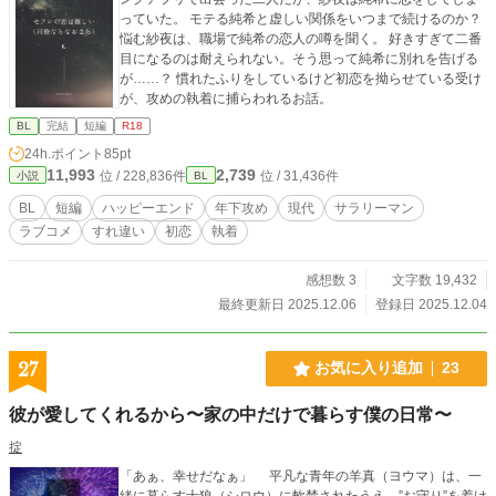
っていた。 モテる純希と虚しい関係をいつまで続けるのか？
悩む紗夜は、職場で純希の恋人の噂を聞く。 好きすぎて二番
目になるのは耐えられない。そう思って純希に別れを告げる
が……？ 慣れたふりをしているけど初恋を拗らせている受け
が、攻めの執着に捕らわれるお話。
BL
完結
短編
R18
24h.ポイント
85pt
11,993
2,739
位 / 228,836件
位 / 31,436件
小説
BL
BL
短編
ハッピーエンド
年下攻め
現代
サラリーマン
ラブコメ
すれ違い
初恋
執着
感想数 3
文字数 19,432
最終更新日 2025.12.06
登録日 2025.12.04
27
お気に入り追加
23
彼が愛してくれるから〜家の中だけで暮らす僕の日常〜
掟
「あぁ、幸せだなぁ」 平凡な青年の羊真（ヨウマ）は、一
緒に暮らす士狼（シロウ）に軟禁されたうえ、”お守り”を着け