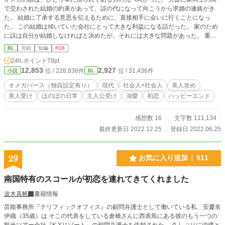
で交わされた結婚の約束があって、諒の代になって向こうから求婚の連絡がき
た。 結婚に了承する意思を伝えるために、直接相手に会いに行くことになっ
た。 この結婚は傾いていた会社にとって大きな利益になる話だった。 家のため
に諒は自分が結婚しなければと決めたが、それには大きな問題があった。 重い
気持ちでいた諒の前に現れたのは、見たことがないほど美しい男だった。 冷遇
BL
完結
短編
R18
されるどころか、事情を知っても温かく接してくれて、あるきっかけで二人の距
24h.ポイント
78pt
離は近いものとなり……。 一途な美人攻め×ハコ入り美人受け オメガバースの
12,853
2,927
位 / 228,836件
位 / 31,436件
小説
BL
設定をお借りして、独自要素を入れています。 洋風、和風でタイプの違う美人
をイメージしています。 特に大きな事件はなく、二人の気持ちが近づいて、結
オメガバース（独自設定有り）
現代
社会人×社会人
美人攻め
ばれて幸せになる、という流れのお話です。 全十四話で完結しました。 番外編
美人受け
ほのぼの日常
主人公受け
溺愛
初恋
ハッピーエンド
二話追加。 他サイトでも同時投稿しています。
感想数 16
文字数 111,134
最終更新日 2022.12.25
登録日 2022.06.25
29
お気に入り追加
911
南国特有のスコールが初恋を連れてきてくれました
波木真帆
書籍情報
芸能事務所『テリフィックオフィス』の顧問弁護士として働いている私、安慶名
伊織（35歳）は そこの代表をしている倉橋さんに西表島にある彼のもう一つの
観光ツアー会社『K.Yリゾート』の顧問弁護士を依頼された。 久しぶりに沖縄と