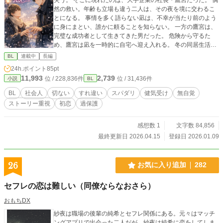
然の救い。年齢も立場も違う二人は、その夜を境に交わるこ
とになる。 事情を多く語らない凪は、不幸が当たり前のよう
に身にまとい、誰かに頼ることを知らない。 一方の鷹宮は、
完璧な成功者として生きてきた男だった。 危険から守るた
め、鷹宮は凪を一時的に自宅へ迎え入れる。 冬の同居生活の
中で、凪は少しずつ日常を取り戻していく。 大学へ通い、温
BL
連載中
長編
かい食事をし、夜を一人で怯えずに眠る。 しかし、守られる
24h.ポイント
85pt
ことに慣れない凪は、距離が近づくほどに自分から一歩引い
11,993
2,739
位 / 228,836件
位 / 31,436件
小説
BL
てしまう。 それは、失うことを恐れる、健気で不器用な選択
だった。 一方、鷹宮は気づいてしまう。 凪が笑うだけで、胸
BL
社会人
切ない
すれ違い
スパダリ
健気受け
無自覚
が満たされることに。 そんな自分の感情から凪を守るつもり
ストーリー重視
初恋
過保護
で引いた距離が、 凪を遠ざけてしまう。 近づきたい。 けれ
ど、踏み込めば壊してしまうかもしれない。 互いを思うほ
ど、すれ違いは深くなる。 2人はこの冬を越えることができ
感想数 1
文字数 84,856
るのかーー
最終更新日 2026.04.15
登録日 2026.01.09
26
お気に入り追加
282
セフレの恋は難しい（同僚ならなおさら）
おもちDX
紗夜は職場の後輩の純希とセフレ関係にある。元々はマッチ
ングアプリで出会った二人だが、紗夜は純希に恋をしてしま