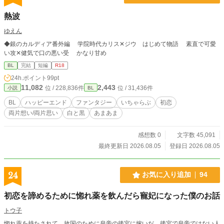
熱波
ゆえん
◆銀のカルディア番外編 学院時代カリス✕ジウ はじめて物語 素直で可愛
い攻✕健気で口の悪い受 かなり甘め
BL
完結
短編
R18
24h.ポイント
99pt
11,082
2,443
位 / 228,836件
位 / 31,436件
小説
BL
BL
ハッピーエンド
ファンタジー
いちゃらぶ
初恋
両片想い/両片思い
白と黒
あまあま
感想数 0
文字数 45,091
最終更新日 2026.08.05
登録日 2026.08.05
24
お気に入り追加
94
初恋を諦めるために惚れ薬を飲んだら寵妃になった僕のお話
トウ子
惚れ薬を持たされて、故国のために皇帝の後宮に嫁いだ。後宮で皇帝ではない人