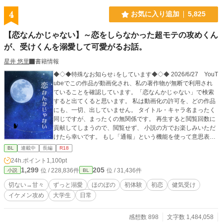
4
お気に入り追加
5,825
【恋なんかじゃない】～恋をしらなかった超モテの攻めくん
が、受けくんを溺愛して可愛がるお話。
星井 悠里
書籍情報
◆◇◆特殊なお知らせ↓をしています◆◇◆ 2026/6/27 YouT
ubeでこの作品が動画化され、私の著作物が無断で利用され
ていることを確認しています。「恋なんかじゃない」で検索
すると出てくると思います。 私は動画化の許可を、どの作品
にも、一切、出していません。 タイトル・キャラ名まったく
同じですが、まったくの無関係です。 再生すると閲覧回数に
貢献してしまうので、閲覧せず、 小説の方でお楽しみいただ
けたら幸いです。 もし「通報」という機能を使って意思表示
をしていただける方がいらっしゃいましたら、皆様が安全な
BL
連載中
長編
R18
形でご協力いただけると、とても心強いです。 「恋なんかじ
24h.ポイント
1,100pt
ゃない」で検索しても出てこなくなるのを願って。 とりあえ
1,299
205
位 / 228,836件
位 / 31,436件
小説
BL
ず、動画からこちらにくる方もいるかもしれませんので、こ
の文章をしばらく載せておきます。 ◆◇◆ のどかに甘々を読
切ない→甘々
ずっと溺愛
ほのぼの
初体験
初恋
健気受け
みたい方、ぜひ…♡ 超モテまくりで遊んではいたけど好きっ
イケメン攻め
大学生
日常
て気持ちも執着も知らなかった攻めくんが、平凡だけど可愛
らしい受けくんを好きになって執着も知って、これ以上ない
位、猫可愛がりに可愛がるお話です(*´艸`*)♡ 中の皆、ちょっ
感想数 898
文字数 1,484,058