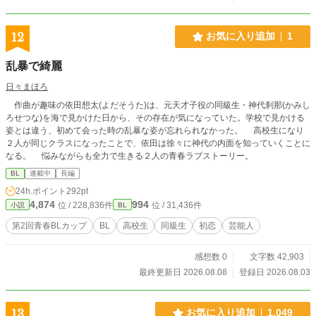
12
お気に入り追加
1
乱暴で綺麗
日々まほろ
作曲が趣味の依田想太(よだそうた)は、元天才子役の同級生・神代刹那(かみし
ろせつな)を海で見かけた日から、その存在が気になっていた。学校で見かける
姿とは違う、初めて会った時の乱暴な姿が忘れられなかった。 高校生になり
２人が同じクラスになったことで、依田は徐々に神代の内面を知っていくことに
なる。 悩みながらも全力で生きる２人の青春ラブストーリー。
BL
連載中
長編
24h.ポイント
292pt
4,874
994
位 / 228,836件
位 / 31,436件
小説
BL
第2回青春BLカップ
BL
高校生
同級生
初恋
芸能人
感想数 0
文字数 42,903
最終更新日 2026.08.08
登録日 2026.08.03
13
お気に入り追加
1,049