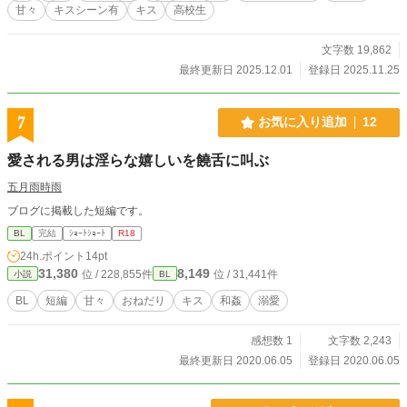
甘々
キスシーン有
キス
高校生
文字数 19,862
最終更新日 2025.12.01
登録日 2025.11.25
7
お気に入り追加
12
愛される男は淫らな嬉しいを饒舌に叫ぶ
五月雨時雨
ブログに掲載した短編です。
BL
完結
ｼｮｰﾄｼｮｰﾄ
R18
24h.ポイント
14pt
31,380
8,149
位 / 228,855件
位 / 31,441件
小説
BL
BL
短編
甘々
おねだり
キス
和姦
溺愛
感想数 1
文字数 2,243
最終更新日 2020.06.05
登録日 2020.06.05