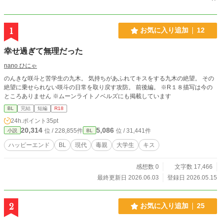
1
お気に入り追加
12
幸せ過ぎて無理だった
nano ひにゃ
のんきな咲斗と苦学生の九木。 気持ちがあふれてキスをする九木の絶望。 その
絶望に乗せられない咲斗の日常を取り戻す攻防。 前後編。 ※R１８描写は今の
ところありません ※ムーンライトノベルズにも掲載しています
BL
完結
短編
R18
24h.ポイント
35pt
20,314
5,086
位 / 228,855件
位 / 31,441件
小説
BL
ハッピーエンド
BL
現代
毒親
大学生
キス
感想数 0
文字数 17,466
最終更新日 2026.06.03
登録日 2026.05.15
2
お気に入り追加
25