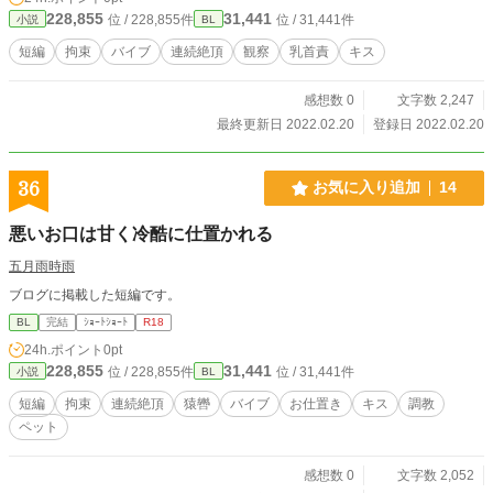
228,855
31,441
位 / 228,855件
位 / 31,441件
小説
BL
短編
拘束
バイブ
連続絶頂
観察
乳首責
キス
感想数 0
文字数 2,247
最終更新日 2022.02.20
登録日 2022.02.20
36
お気に入り追加
14
悪いお口は甘く冷酷に仕置かれる
五月雨時雨
ブログに掲載した短編です。
BL
完結
ｼｮｰﾄｼｮｰﾄ
R18
24h.ポイント
0pt
228,855
31,441
位 / 228,855件
位 / 31,441件
小説
BL
短編
拘束
連続絶頂
猿轡
バイブ
お仕置き
キス
調教
ペット
感想数 0
文字数 2,052