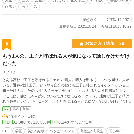
濃密BL
芸人
芸能界
じれじれ
相方以上
すれ違い
秘密の関係
両想い
雨
キス
感想数 0
文字数 16,157
最終更新日 2025.10.24
登録日 2025.10.22
6
お気に入り追加
29
もう1人の、王子と呼ばれる人が気になって話しかけただけ
だった
メグエム
とある高校で王子と呼ばれるイケメン•晴人。晴人は明るく、いつも周りに人が
いる。通称•太陽王子。どうやら自分の他にも王子と呼ばれるイケメンがいると
知った晴人は、そのもう1人の王子に会いに、いつもいるという図書室に行く。
そこには、静かに本を読んでいるだけで絵になるイケメン、通称•月王子と呼ば
れる弥生がいた。 もう1人の、王子と呼ばれる人が気になって話しかけただけ。
それだけだったのに。今まで感じたことのない感情がわいてくる。
BL
完結
短編
24h.ポイント
14pt
31,380
8,149
位 / 228,855件
位 / 31,441件
小説
BL
BL
学園
美形×美形
ハッピーエンド
高校生×高校生
同い年