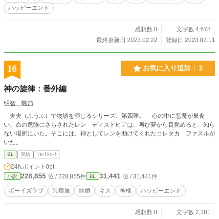
ハッピーエンド
感想数 0
文字数 4,678
最終更新日 2023.02.22
登録日 2023.02.11
16
お気に入り追加
2
神の旋律：番外編
明智 颯茄
夫夫（ふうふ）で物語を演じるシリーズ、第四弾。 心の中に悪魔が巣食
い、命の危険にさらされたレン ディストピアは、再び夢から目覚めると、知ら
ない場所にいた。そこには、神としてレンを助けてくれたコレタカ ファスルが
いた。
BL
完結
ｼｮｰﾄｼｮｰﾄ
24h.ポイント
0pt
228,855
31,441
位 / 228,855件
位 / 31,441件
小説
BL
ボーイズラブ
異種属
結婚
キス
神様
ハッピーエンド
感想数 0
文字数 2,381