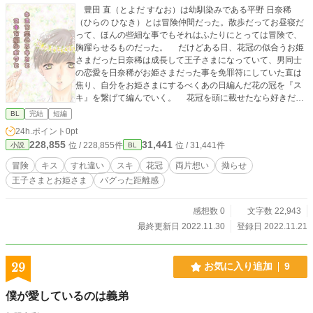
豊田 直（とよだ すなお）は幼馴染みである平野 日奈稀
（ひらの ひなき）とは冒険仲間だった。散歩だってお昼寝だ
って、ほんの些細な事でもそれはふたりにとっては冒険で、
胸躍らせるものだった。 だけどある日、花冠の似合うお姫
さまだった日奈稀は成長して王子さまになっていて、男同士
の恋愛を日奈稀がお姫さまだった事を免罪符にしていた直は
焦り、自分をお姫さまにするべくあの日編んだ花の冠を『ス
キ』を繋げて編んでいく。 花冠を頭に載せたなら好きだと
告げる事が許されるだろうか？ そんな直の想いに気づかず
BL
完結
短編
日奈稀は『スキ』を知る為に試しに『キス』してみようと直
24h.ポイント
0pt
に軽く言ってしまう。直は自分の想いを踏みにじられた気が
228,855
31,441
位 / 228,855件
位 / 31,441件
小説
BL
してそれを拒否する。 それから日奈稀はまるで当てつけみ
たいに他の人からのキスを受けるようになるのだが―――
冒険
キス
すれ違い
スキ
花冠
両片想い
拗らせ
―。
王子さまとお姫さま
バグった距離感
感想数 0
文字数 22,943
最終更新日 2022.11.30
登録日 2022.11.21
29
お気に入り追加
9
僕が愛しているのは義弟