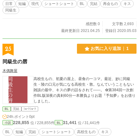
日常
短編
現代
ショートショート
BL
完結
再会もの
キス
同級生
感想数 0
文字数 2,693
最終更新日 2021.04.25
登録日 2020.05.03
25
お気に入り追加
1
同級生の唇
木偶舞屋
高校生もの、初夏の屋上、昼食の一コマ。最近、妙に同級
生・陵の口元が気になる高校生・敦。なんていうこともない
雑談の最中、キスの夢の話をされて――。 ✿第384回一次創
作BL版深夜の真剣60分一本勝負よりお題『予知夢』をお借り
しました。
BL
完結
ｼｮｰﾄｼｮｰﾄ
24h.ポイント
0pt
228,855
31,441
位 / 228,855件
位 / 31,441件
小説
BL
BL
短編
完結
ショートショート
高校生もの
キス