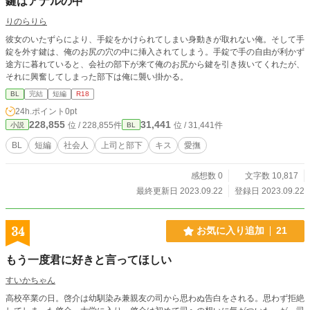
鍵はアナルの中
りのらりら
彼女のいたずらにより、手錠をかけられてしまい身動きが取れない俺。そして手
錠を外す鍵は、俺のお尻の穴の中に挿入されてしまう。手錠で手の自由が利かず
途方に暮れていると、会社の部下が来て俺のお尻から鍵を引き抜いてくれたが、
それに興奮してしまった部下は俺に襲い掛かる。
BL
完結
短編
R18
24h.ポイント
0pt
228,855
31,441
位 / 228,855件
位 / 31,441件
小説
BL
BL
短編
社会人
上司と部下
キス
愛撫
感想数 0
文字数 10,817
最終更新日 2023.09.22
登録日 2023.09.22
34
お気に入り追加
21
もう一度君に好きと言ってほしい
すいかちゃん
高校卒業の日。啓介は幼馴染み兼親友の司から思わぬ告白をされる。思わず拒絶