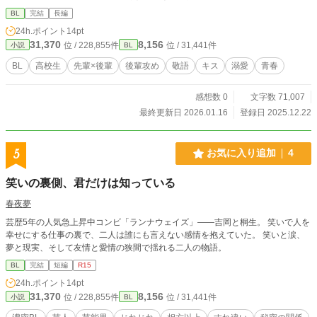
れようとしてしまう。 その現場を、まさかの本人に見られてしまい……。 『俺
BL
完結
長編
の命令を聞いてくれるなら黙っていてあげます』 無理やり結ばれた主従関係。
24h.ポイント
14pt
これは罰だと覚悟を決めていたが……。 「先輩の弱さをさらけ出せる場所が、
31,370
8,156
位 / 228,855件
位 / 31,441件
小説
BL
ここでありたいんです」 弱音を吐けない生徒会長×グイグイ攻めのエリート後輩
BL
高校生
先輩×後輩
後輩攻め
敬語
キス
溺愛
青春
感想数 0
文字数 71,007
最終更新日 2026.01.16
登録日 2025.12.22
5
お気に入り追加
4
笑いの裏側、君だけは知っている
春夜夢
芸歴5年の人気急上昇中コンビ「ランナウェイズ」――吉岡と桐生。 笑いで人を
幸せにする仕事の裏で、二人は誰にも言えない感情を抱えていた。 笑いと涙、
夢と現実、そして友情と愛情の狭間で揺れる二人の物語。
BL
完結
短編
R15
24h.ポイント
14pt
31,370
8,156
位 / 228,855件
位 / 31,441件
小説
BL