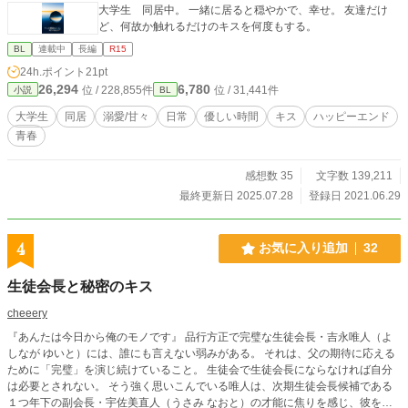
大学生 同居中。 一緒に居ると穏やかで、幸せ。 友達だけ
ど、何故か触れるだけのキスを何度もする。
BL
連載中
長編
R15
24h.ポイント
21pt
26,294
6,780
位 / 228,855件
位 / 31,441件
小説
BL
大学生
同居
溺愛/甘々
日常
優しい時間
キス
ハッピーエンド
青春
感想数 35
文字数 139,211
最終更新日 2025.07.28
登録日 2021.06.29
4
お気に入り追加
32
生徒会長と秘密のキス
cheeery
『あんたは今日から俺のモノです』 品行方正で完璧な生徒会長・吉永唯人（よ
しなが ゆいと）には、誰にも言えない弱みがある。 それは、父の期待に応える
ために「完璧」を演じ続けていること。 生徒会で生徒会長にならなければ自分
は必要とされない。 そう強く思いこんでいる唯人は、次期生徒会長候補である
１つ年下の副会長・宇佐美直人（うさみ なおと）の才能に焦りを感じ、彼を陥