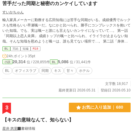
苦手だった同期と秘密のカンケイしています
すいかちゃん
輸入家具メーカーに勤務する広田知哉には苦手な同期がいる。成績優秀でルック
スも性格もいい早瀬颯一だ。なにかと比べられ、勝手にコンプレックスを抱いて
いた知哉。でも、実は颯一と誰にも言えないカンケイになっていて…。 第一話
「同期以上恋人未満」 成績トップの颯一と比べられ、イライラが止まらない知
哉。そんな知哉を慰めようと颯一は、誰も見てない場所で…。 第二話「身体で
知る感情」 相変わらず契約がうまくいかず落ち込む知哉。そんなある日。前島
BL
完結
短編
R18
賢という男と知り合う。和食レストランのオーナーだという前島と意気投合する
24h.ポイント
35pt
知哉。レストランのインテリアを任せたいという前島に浮かれる知哉。だが、颯
20,314
5,086
位 / 228,855件
位 / 31,441件
小説
BL
一はその話を危ぶみ止める。その言葉に苛立った知哉は、一人で前島が待つレス
トランへ向かった。が、そこで前島から言われたのは「契約の代わりに抱かせ
BL
オフィスラブ
同期
キス
甘々
ホテル
ろ」という信じられない言葉で…。 第三話「君を好きになって良かった」 颯一
との恋愛にドキドキの日々を送る知哉。
文字数 18,917
最終更新日 2026.05.31
登録日 2026.05.10
3
お気に入り追加
680
【キスの意味なんて、知らない】
星井 悠里
書籍情報