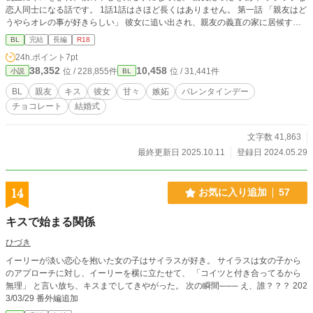
恋人同士になる話です。 1話1話はさほど長くはありません。 第一話 「親友はど
うやらオレの事が好きらしい」 彼女に追い出され、親友の義直の家に居候する
事になった弘哉。ある日、寝ているところを義直にキスされ…。 第二話 「オレ
BL
完結
長編
R18
は、どうやら親友の事を好きになったみたいだ」 エッチな関係になった弘哉と
24h.ポイント
7pt
義直。だが、弘哉には義直への気持ちがいまいちわからなかった。そんな時、義
38,352
10,458
位 / 228,855件
位 / 31,441件
小説
BL
直が年上の男性と…。 第三話 「恋人は、どうやらオレの元カノに嫉妬している
らしい」 ラブラブな二人の前に、弘哉の元カノが現れ…。 第四話 「どうやらオ
BL
親友
キス
彼女
甘々
嫉妬
バレンタインデー
レは、恋人を傷つけてしまったらしい」 友人の浩介の言葉に、バレたらどうし
チョコレート
結婚式
ようと不安になる弘哉。その事で義直を傷つけてしまい…。 第五話 「どうやら
恋人は、オレからのチョコレートを待っていたみたいだ」 バレンタインデーの
甘々な2人の話です。 第六話 「どうやらオレは、恋人との✕✕✕が我慢できない
文字数 41,863
らしい」 連日のように激しく求めてくる義直に、弘哉はかなり困っていた。つ
最終更新日 2025.10.11
登録日 2024.05.29
いついかわいくない言葉を言ってしまい、小さなケンカとなる。そんな時、高校
時代の友人・野々川一諒からしばらく泊めてくれと頼まれる。弘哉と義直は、単
なる友達を演じなくてはならなくて…。 一人で寝る寂しさに、弘哉は…。 第七
14
お気に入り追加
57
話 「どうやらオレは恋人と離れたくないらしい」 大学を卒業し、新しいマンシ
ョンに引っ越した義直と弘哉。ラブラブな日々を送る2人を、弘哉の兄である雅
キスで始まる関係
人が疑いの眼差しを向けてきて…。
ひづき
イーリーが淡い恋心を抱いた女の子はサイラスが好き。 サイラスは女の子から
のアプローチに対し、イーリーを横に立たせて、 「コイツと付き合ってるから
無理」 と言い放ち、キスまでしてきやがった。 次の瞬間─── え、誰？？？ 202
3/03/29 番外編追加