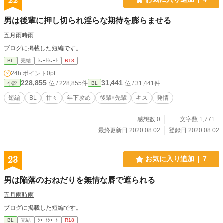
22
男は後輩に押し切られ淫らな期待を膨らませる
五月雨時雨
ブログに掲載した短編です。
BL
完結
ｼｮｰﾄｼｮｰﾄ
R18
24h.ポイント
0pt
228,855
31,441
位 / 228,855件
位 / 31,441件
小説
BL
短編
BL
甘々
年下攻め
後輩×先輩
キス
発情
感想数 0
文字数 1,771
最終更新日 2020.08.02
登録日 2020.08.02
23
お気に入り追加
7
男は陥落のおねだりを無情な唇で遮られる
五月雨時雨
ブログに掲載した短編です。
BL
完結
ｼｮｰﾄｼｮｰﾄ
R18