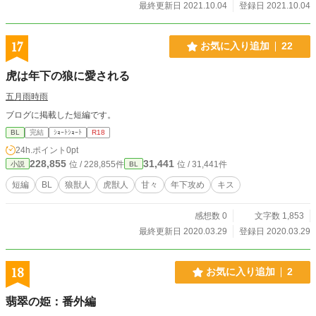
最終更新日 2021.10.04
登録日 2021.10.04
17
お気に入り追加
22
虎は年下の狼に愛される
五月雨時雨
ブログに掲載した短編です。
BL
完結
ｼｮｰﾄｼｮｰﾄ
R18
24h.ポイント
0pt
228,855
31,441
位 / 228,855件
位 / 31,441件
小説
BL
短編
BL
狼獣人
虎獣人
甘々
年下攻め
キス
感想数 0
文字数 1,853
最終更新日 2020.03.29
登録日 2020.03.29
18
お気に入り追加
2
翡翠の姫：番外編