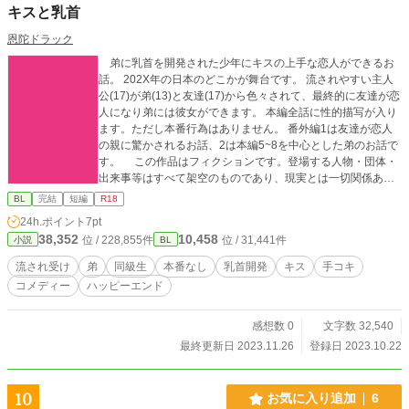
キスと乳首
恩陀ドラック
弟に乳首を開発された少年にキスの上手な恋人ができるお
話。 202X年の日本のどこかが舞台です。 流されやすい主人
公(17)が弟(13)と友達(17)から色々されて、最終的に友達が恋
人になり弟には彼女ができます。 本編全話に性的描写が入り
ます。ただし本番行為はありません。 番外編1は友達が恋人
の親に驚かされるお話、2は本編5~8を中心とした弟のお話で
す。 この作品はフィクションです。登場する人物・団体・
出来事等はすべて架空のものであり、現実とは一切関係あり
ません。©恩陀ドラック
BL
完結
短編
R18
24h.ポイント
7pt
38,352
10,458
位 / 228,855件
位 / 31,441件
小説
BL
流され受け
弟
同級生
本番なし
乳首開発
キス
手コキ
コメディー
ハッピーエンド
感想数 0
文字数 32,540
最終更新日 2023.11.26
登録日 2023.10.22
10
お気に入り追加
6