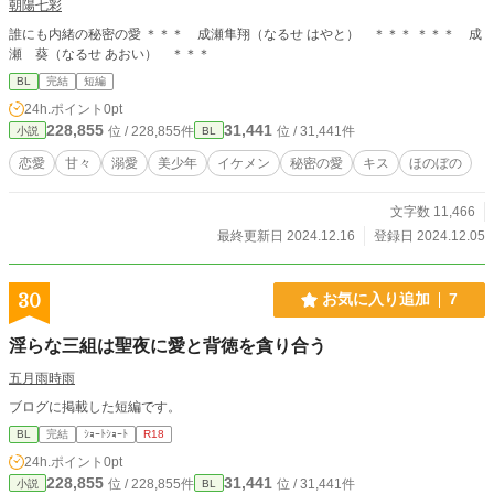
朝陽七彩
誰にも内緒の秘密の愛 ＊＊＊ 成瀬隼翔（なるせ はやと） ＊＊＊ ＊＊＊ 成
瀬 葵（なるせ あおい） ＊＊＊
BL
完結
短編
24h.ポイント
0pt
228,855
31,441
位 / 228,855件
位 / 31,441件
小説
BL
恋愛
甘々
溺愛
美少年
イケメン
秘密の愛
キス
ほのぼの
文字数 11,466
最終更新日 2024.12.16
登録日 2024.12.05
30
お気に入り追加
7
淫らな三組は聖夜に愛と背徳を貪り合う
五月雨時雨
ブログに掲載した短編です。
BL
完結
ｼｮｰﾄｼｮｰﾄ
R18
24h.ポイント
0pt
228,855
31,441
位 / 228,855件
位 / 31,441件
小説
BL