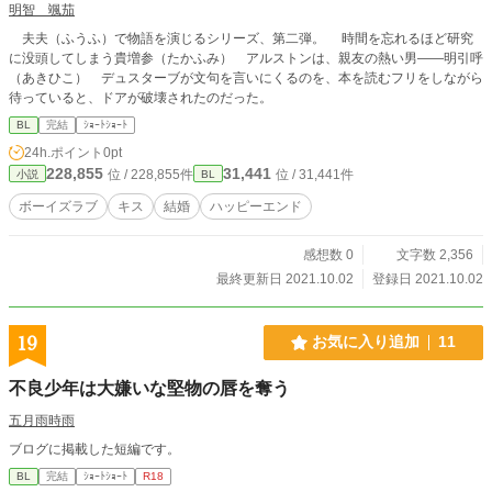
明智 颯茄
夫夫（ふうふ）で物語を演じるシリーズ、第二弾。 時間を忘れるほど研究
に没頭してしまう貴増参（たかふみ） アルストンは、親友の熱い男――明引呼
（あきひこ） デュスターブが文句を言いにくるのを、本を読むフリをしながら
待っていると、ドアが破壊されたのだった。
BL
完結
ｼｮｰﾄｼｮｰﾄ
24h.ポイント
0pt
228,855
31,441
位 / 228,855件
位 / 31,441件
小説
BL
ボーイズラブ
キス
結婚
ハッピーエンド
感想数 0
文字数 2,356
最終更新日 2021.10.02
登録日 2021.10.02
19
お気に入り追加
11
不良少年は大嫌いな堅物の唇を奪う
五月雨時雨
ブログに掲載した短編です。
BL
完結
ｼｮｰﾄｼｮｰﾄ
R18