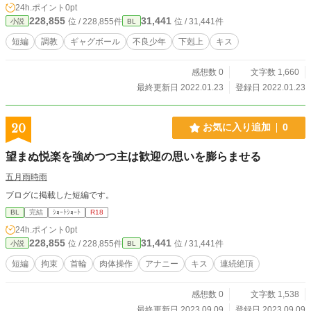
24h.ポイント
0pt
228,855
31,441
位 / 228,855件
位 / 31,441件
小説
BL
短編
調教
ギャグボール
不良少年
下剋上
キス
感想数 0
文字数 1,660
最終更新日 2022.01.23
登録日 2022.01.23
20
お気に入り追加
0
望まぬ悦楽を強めつつ主は歓迎の思いを膨らませる
五月雨時雨
ブログに掲載した短編です。
BL
完結
ｼｮｰﾄｼｮｰﾄ
R18
24h.ポイント
0pt
228,855
31,441
位 / 228,855件
位 / 31,441件
小説
BL
短編
拘束
首輪
肉体操作
アナニー
キス
連続絶頂
感想数 0
文字数 1,538
最終更新日 2023.09.09
登録日 2023.09.09