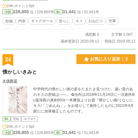
24h.ポイント
0pt
228,855
31,441
位 / 228,855件
位 / 31,441件
小説
BL
短編
拘束
ギャグボール
焦らし
キス
おねだり
刑事
感想数 0
文字数 2,087
最終更新日 2020.09.12
登録日 2020.09.12
24
お気に入り追加
2
懐かしいきみと
木偶舞屋
中学時代の懐かしい彼の姿をたまたま見つけた。遠い昔のあ
のキスの意味は――。 ✿当作は2018年11月24日に一次創作B
L版深夜の真剣60分一本勝負よりお題『懐かしい曲/うなじに
キス/「ごめんね」』をお借りして創作したものに2021年4月
新たに加筆修正したものです。
BL
完結
ｼｮｰﾄｼｮｰﾄ
24h.ポイント
0pt
228,855
31,441
位 / 228,855件
位 / 31,441件
小説
BL