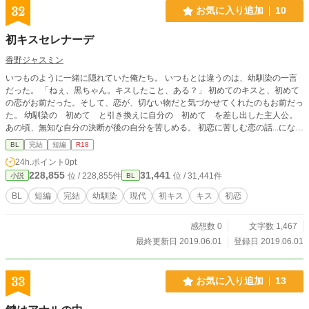
32
お気に入り追加
10
初キスセレナーデ
香野ジャスミン
いつものように一緒に隠れていた俺たち。 いつもとは違うのは、幼馴染の一言
だった。 「ねぇ、黒ちゃん。キスしたこと、ある？」 初めてのキスと、初めて
の恋がお前だった。そして、恋が、切ない物だと気づかせてくれたのもお前だっ
た。 幼馴染の 初めて と引き換えに自分の 初めて を差し出した主人公。
あの頃、無知な自分の決断が後の自分を苦しめる。 初恋に苦しむ恋の話...になれ
ばいいな。 当作品は、エブリスタでも同時公開してます。 短編ですが、ご希望
BL
完結
短編
R18
により続編を書くかと。
24h.ポイント
0pt
228,855
31,441
位 / 228,855件
位 / 31,441件
小説
BL
BL
短編
完結
幼馴染
現代
初キス
キス
初恋
感想数 0
文字数 1,467
最終更新日 2019.06.01
登録日 2019.06.01
33
お気に入り追加
13