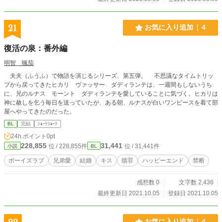
21
お気に入り追加
4
復活の泉：番外編
明智 颯茄
夫夫（ふうふ）で物語を演じるシリーズ、第五弾。 不思議なタイムトリッ
プから戻ってきたヒカリ ヴァッサー ダディランテは、一週間もしないうち
に、兄のルナス モーント ダディランテを愛していることに気づく。ヒカリは
神に赦しを乞う毎日を送っていたが、ある朝、ルナスが白いワンピースを着て部
屋へやってきたのだった。
BL
完結
ｼｮｰﾄｼｮｰﾄ
24h.ポイント
0pt
228,855
31,441
位 / 228,855件
位 / 31,441件
小説
BL
ボーイズラブ
兄弟愛
結婚
キス
贖罪
ハッピーエンド
禁断
感想数 0
文字数 2,436
最終更新日 2021.10.05
登録日 2021.10.05
お気に入り追加
4