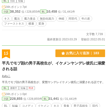
BL
完結
短編
24h.ポイント
7pt
38,352
10,458
位 / 228,855件
位 / 31,441件
小説
BL
キス
魔法
魔力暴走
無効化能力
伸縮
同世代
年の差
ファーストキス
横暴
変身
文字数 7,739
最終更新日 2023.03.29
登録日 2022.05.01
15
お気に入り追加
183
平凡でモブ顔の男子高校生が、イケメンヤンデレ彼氏に溺愛
される話
ねねこ
平凡でモブ顔の男子高校生が、変態ヤンデレイケメン彼氏に溺愛される話です。
BL
連載中
短編
R18
24h.ポイント
0pt
228,855
31,441
位 / 228,855件
位 / 31,441件
小説
BL
BL
短編
コメディ
イケメン
キス
青春
男子高校生
現代