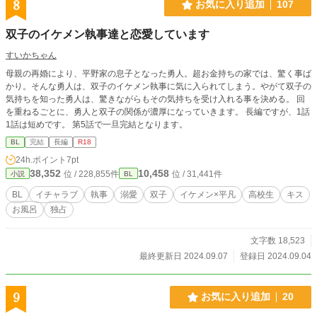
8
お気に入り追加
107
双子のイケメン執事達と恋愛しています
すいかちゃん
母親の再婚により、平野家の息子となった勇人。超お金持ちの家では、驚く事ば
かり。そんな勇人は、双子のイケメン執事に気に入られてしまう。やがて双子の
気持ちを知った勇人は、驚きながらもその気持ちを受け入れる事を決める。 回
を重ねるごとに、勇人と双子の関係が濃厚になっていきます。 長編ですが、1話
1話は短めです。 第5話で一旦完結となります。
BL
完結
長編
R18
24h.ポイント
7pt
38,352
10,458
位 / 228,855件
位 / 31,441件
小説
BL
BL
イチャラブ
執事
溺愛
双子
イケメン×平凡
高校生
キス
お風呂
独占
文字数 18,523
最終更新日 2024.09.07
登録日 2024.09.04
9
お気に入り追加
20