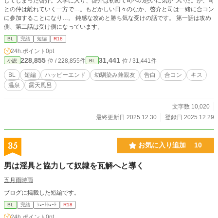
してしまった啓介。大学に入り、啓介は初めて司への想いに気がついた。が、司
との仲は離れていく一方で…。もどかしい日々のなか、啓介と司は一緒に合コン
に参加することになり…。 鈍感な攻めと勝ち気な受けの話です。 第一話は攻め
側、第二話は受け側になっています。
BL
完結
短編
R18
24h.ポイント
0pt
228,855
31,441
位 / 228,855件
位 / 31,441件
小説
BL
BL
短編
ハッピーエンド
幼馴染み兼親友
告白
合コン
キス
温泉
露天風呂
文字数 10,020
最終更新日 2025.12.30
登録日 2025.12.29
35
お気に入り追加
10
男は淫具と協力して奴隷を瓦解へと導く
五月雨時雨
ブログに掲載した短編です。
BL
完結
ｼｮｰﾄｼｮｰﾄ
R18
24h.ポイント
0pt