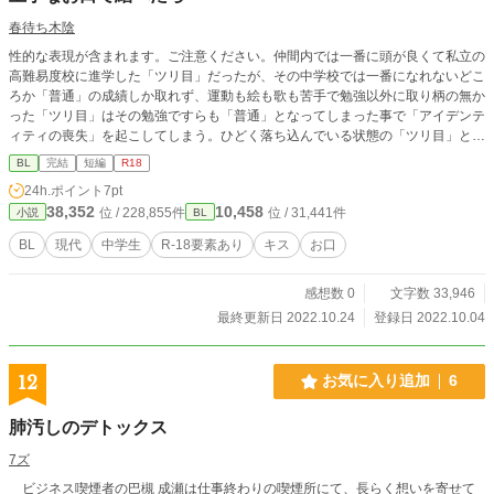
春待ち木陰
性的な表現が含まれます。ご注意ください。仲間内では一番に頭が良くて私立の
高難易度校に進学した「ツリ目」だったが、その中学校では一番になれないどこ
ろか「普通」の成績しか取れず、運動も絵も歌も苦手で勉強以外に取り柄の無か
った「ツリ目」はその勉強ですらも「普通」となってしまった事で「アイデンテ
ィティの喪失」を起こしてしまう。ひどく落ち込んでいる状態の「ツリ目」と偶
然、再会した「ゴリ」は持ち前のバカさで「ツリ目は口の中でさくらんぼの茎を
BL
完結
短編
R18
結ぶのが上手かった」「勉強だけじゃあない。ツリ目はキスも上手いんだ」「最
24h.ポイント
7pt
強の取り柄だろうが。凄いぞ。ツリ目」と励ます。「あははははッ」と大笑いし
38,352
10,458
位 / 228,855件
位 / 31,441件
小説
BL
てしまった「ツリ目」は「…………」としばし考え込んだ後「……なあ」「キス
させてくれねえ？」と「ゴリ」に迫った。
BL
現代
中学生
R-18要素あり
キス
お口
感想数 0
文字数 33,946
最終更新日 2022.10.24
登録日 2022.10.04
12
お気に入り追加
6
肺汚しのデトックス
7ズ
ビジネス喫煙者の巴槻 成瀬は仕事終わりの喫煙所にて、長らく想いを寄せて