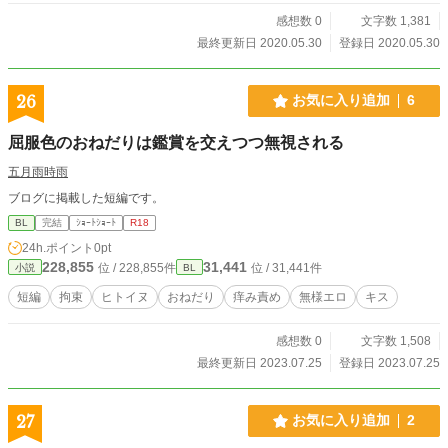
感想数 0
文字数 1,381
最終更新日 2020.05.30
登録日 2020.05.30
26
お気に入り追加
6
屈服色のおねだりは鑑賞を交えつつ無視される
五月雨時雨
ブログに掲載した短編です。
BL
完結
ｼｮｰﾄｼｮｰﾄ
R18
24h.ポイント
0pt
228,855
31,441
位 / 228,855件
位 / 31,441件
小説
BL
短編
拘束
ヒトイヌ
おねだり
痒み責め
無様エロ
キス
感想数 0
文字数 1,508
最終更新日 2023.07.25
登録日 2023.07.25
27
お気に入り追加
2