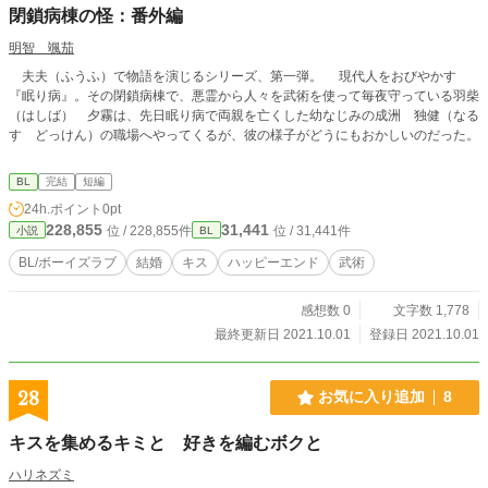
閉鎖病棟の怪：番外編
明智 颯茄
夫夫（ふうふ）で物語を演じるシリーズ、第一弾。 現代人をおびやかす
『眠り病』。その閉鎖病棟で、悪霊から人々を武術を使って毎夜守っている羽柴
（はしば） 夕霧は、先日眠り病で両親を亡くした幼なじみの成洲 独健（なる
す どっけん）の職場へやってくるが、彼の様子がどうにもおかしいのだった。
BL
完結
短編
24h.ポイント
0pt
228,855
31,441
位 / 228,855件
位 / 31,441件
小説
BL
BL/ボーイズラブ
結婚
キス
ハッピーエンド
武術
感想数 0
文字数 1,778
最終更新日 2021.10.01
登録日 2021.10.01
28
お気に入り追加
8
キスを集めるキミと 好きを編むボクと
ハリネズミ