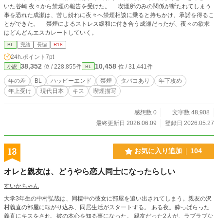
いた谷崎 夜々から禁煙の報告を受けた。 喫煙所のみの関係が断たれてしまう
事を恐れた成瀬は、苦し紛れに夜々へ禁煙相談に乗ると持ちかけ、承諾を得るこ
とができた。 禁煙によるストレス緩和に付き合う成瀬だったが、夜々の欲求
はどんどんエスカレートしていく。
BL
完結
長編
R18
24h.ポイント
7pt
38,352
10,458
位 / 228,855件
位 / 31,441件
小説
BL
年の差
BL
ハッピーエンド
禁煙
タバコあり
年下攻め
年上受け
現代日本
キス
喫煙描写
感想数 0
文字数 48,908
最終更新日 2026.06.09
登録日 2026.05.27
13
お気に入り追加
104
オレと親友は、どうやら恋人同士になったらしい
すいかちゃん
大学3年生の中村弘哉は、同棲中の彼女に部屋を追い出されてしまう。親友の沢
村義直の部屋に転がり込み、同居生活がスタートする。 ある夜。酔っぱらった
義直にキスをされ、彼の本心を知る事になった。 親友だった2人が、ラブラブな