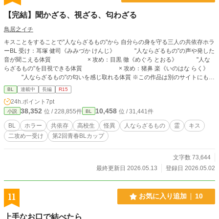
【完結】聞かざる、視ざる、匂わざる
鳥居之イチ
キスことをすることで"人ならざるもの"から 自分らの身を守る三人の共依存ホラ
ーBL 受け：耳塚 健司《みみづか けんじ》 "人ならざるもの"の声や発した
音が聞こえる体質 × 攻め：目黒 徹《めぐろ とおる》 "人な
らざるもの"を目視できる体質 × 攻め：猪鼻 楽《いのはな らく》
"人ならざるもの"の匂いを感じ取れる体質 ※この作品は別のサイトにも投
稿しております。
BL
連載中
長編
R15
24h.ポイント
7pt
38,352
10,458
位 / 228,855件
位 / 31,441件
小説
BL
BL
ホラー
共依存
高校生
怪異
人ならざるもの
霊
キス
二攻め一受け
第2回青春BLカップ
文字数 73,644
最終更新日 2026.05.13
登録日 2026.05.02
11
お気に入り追加
10
上手なお口で結べたら