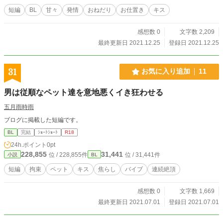
短編
BL
甘々
発情
おねだり
お仕置き
キス
感想数 0
文字数 2,209
最終更新日 2021.12.25
登録日 2021.12.25
31
お気に入り追加
11
男は従順なペット達を意地悪くイき狂わせる
五月雨時雨
ブログに掲載した短編です。
BL
完結
ｼｮｰﾄｼｮｰﾄ
R18
24h.ポイント
0pt
228,855
31,441
位 / 228,855件
位 / 31,441件
小説
BL
短編
拘束
ペット
キス
焦らし
バイブ
連続絶頂
感想数 0
文字数 1,669
最終更新日 2021.07.01
登録日 2021.07.01