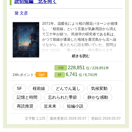
読切短編 北を向く
黛 文彦
2071年。温暖化により桜の開花パターンが崩壊
し、「桜前線」という言葉が気象用語から消え
て三十年が経つ。 民俗学の研究者である私は、
かつて前線が通過した地域を鹿児島から北へ辿
りながら、老人たちに話を聞いていた。質問は
ひとつだけ。「春になると、何か変わります
か」 三月になると空が気になる。北の方向が気
になってしょうがない。毎年この頃になると落
ち着かなくて困る——桜がなくなっても、その
228,851
小説
位 / 228,851件
感覚だけが残っていた。 前線は消えた。でも人
6,741
0pt
24h.ポイント
位 / 6,741件
SF
間の体の中で、それはまだ動いていた。 調査の
最終地点、稚内で出会った九十二歳の元気象観
測員。最後の桜前線を記録した人物。彼女もま
SF
桜前線
どんでん返し
気候変動
た、桜のない窓の外を、北を向いて見ていた。
記憶と時間
忘れられた季節
静かな感動
報告書を書き終えて、私は気づいた。自分もい
つの間にか、北を向いていた。
再読推奨
近未来
短編小説
文字数 1,125
最終更新日 2026.05.07
登録日 2026.05.07