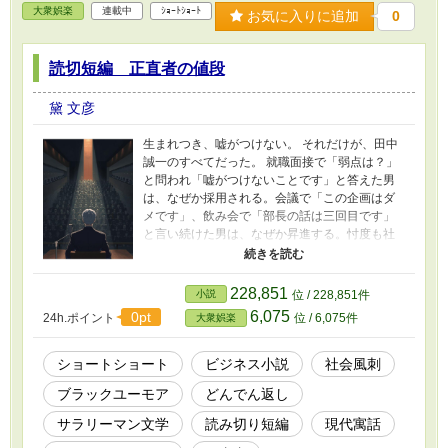
大衆娯楽
連載中
ｼｮｰﾄｼｮｰﾄ
お気に入りに追加
0
読切短編 正直者の値段
黛 文彦
生まれつき、嘘がつけない。 それだけが、田中
誠一のすべてだった。 就職面接で「弱点は？」
と問われ「嘘がつけないことです」と答えた男
は、なぜか採用される。会議で「この企画はダ
メです」、飲み会で「部長の話は三回目です」
と言い続けた男は、なぜか昇進する。忖度も社
内政治も知らない純度百パーセントの言葉は、
腐った組織の中でだけ、最強の武器になった。
チームリーダー、課長、部長、役員、そして社
228,851
小説
位 / 228,851件
長へ——。 正直者が、頂点に立つ。 だがある
6,075
0pt
24h.ポイント
位 / 6,075件
大衆娯楽
日、株主総会で問われた。「今後の見通し
は？」 田中は、初めてマイクを置いた。 わから
ない、ということが——初めてわかった。 笑え
ショートショート
ビジネス小説
社会風刺
て、少しだけ怖い。現代の組織と「誠実さ」の
ブラックユーモア
どんでん返し
限界を問う一篇。
サラリーマン文学
読み切り短編
現代寓話