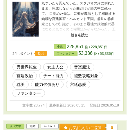
気づいたら死んでいた。スタジオの床に倒れた
まま、完成しなかった曲だけが頭の中に残っ
て。 目覚めた先は、音楽が魔法として機能する
絢爛な宮廷国家・ベルカント王国。前世の作曲
家としての知識が、そのまま最強の政治的武器
になると気づくのに時間はかからなかった。 王
位継承争いに巻き込まれ、複数の派閥から引き
合いをかけられるリーラ・ドナトゥスは、楽曲
で貴族を動かし、感情を設計し、宮廷という舞
228,851
小説
位 / 228,851件
台を制しはじめる。でも——人を動かすほど、
53,336
0pt
24h.ポイント
位 / 53,336件
ファンタジー
本物の感情で誰かと繋がれなくなっていく。 華
麗な宮廷、複数の派閥代表との政略的な感情関
係、そして音が魔法として宮廷の運命を左右す
異世界転生
女主人公
音楽魔法
る世界。すべての音に毒と美しさが宿る、耽美
宮廷政治
チート能力
複数攻略対象
政治劇ロマンス。
耽美
能力代償あり
宮廷恋愛
ファンタジー
文字数 23,774
最終更新日 2026.05.25
登録日 2026.05.18
現代文学
完結
ｼｮｰﾄｼｮｰﾄ
お気に入りに追加
0