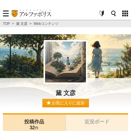
TOP
>
黛 文彦
>
Webコンテンツ
黛 文彦
お気に入りに追加
投稿作品
近況ボード
32
件