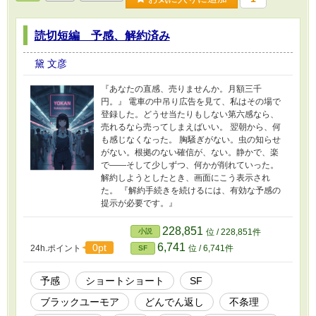
読切短編 予感、解約済み
黛 文彦
『あなたの直感、売りませんか。月額三千
円。』 電車の中吊り広告を見て、私はその場で
登録した。どうせ当たりもしない第六感なら、
売れるなら売ってしまえばいい。 翌朝から、何
も感じなくなった。 胸騒ぎがない。虫の知らせ
がない。根拠のない確信が、ない。静かで、楽
で——そして少しずつ、何かが削れていった。
解約しようとしたとき、画面にこう表示され
た。 『解約手続きを続けるには、有効な予感の
提示が必要です。』
228,851
小説
位 / 228,851件
6,741
0pt
24h.ポイント
位 / 6,741件
SF
予感
ショートショート
SF
ブラックユーモア
どんでん返し
不条理