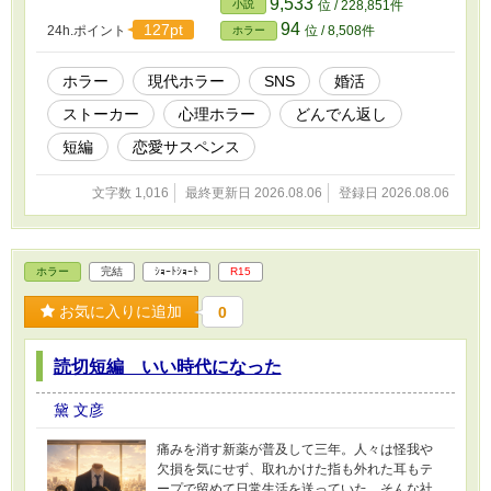
9,533
小説
位 / 228,851件
94
127pt
24h.ポイント
位 / 8,508件
ホラー
ホラー
現代ホラー
SNS
婚活
ストーカー
心理ホラー
どんでん返し
短編
恋愛サスペンス
文字数 1,016
最終更新日 2026.08.06
登録日 2026.08.06
ホラー
完結
ｼｮｰﾄｼｮｰﾄ
R15
お気に入りに追加
0
読切短編 いい時代になった
黛 文彦
痛みを消す新薬が普及して三年。人々は怪我や
欠損を気にせず、取れかけた指も外れた耳もテ
ープで留めて日常生活を送っていた。そんな社