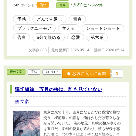
7,922
0pt
24h.ポイント
位 / 7,922件
青春
予感
どんでん返し
青春
ブラックユーモア
笑える
ショートショート
告白
5分で読める
恋愛
第六感
文字数 803
最終更新日 2026.05.14
登録日 2026.05.14
現代文学
完結
ｼｮｰﾄｼｮｰﾄ
お気に入りに追加
1
読切短編 五月の桜は、誰も見ていない
黛 文彦
東京に来て十年。四月になるたびに職場で飛び
交う「桜前線」の話を、俺は少しだけ苛立ちな
がら聞いていた。 俺の地元、札幌の桜が咲くの
は五月だ。本州の花見が終わり、誰もが桜を忘
れた頃に、北の木々はようやく動き始める。そ