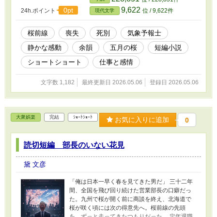
答えは出ないまま、今年も前線は北の果てへ向
9,622
0pt
24h.ポイント
位 / 9,622件
現代文学
かう。 二十五年間、唯一予測できなかったのは
夫の死だけだった。そしてもうひとつ、来年の
春、自分がどこに立っているかも、彼女には分
桜前線
喪失
死別
気象予報士
からない。
静かな感動
余韻
五月の桜
短編小説
ショートショート
仕事と感情
文字数 1,182
最終更新日 2026.05.06
登録日 2026.05.06
大衆娯楽
完結
ｼｮｰﾄｼｮｰﾄ
お気に入りに追加
0
読切短編 部長のいない花見
黛 文彦
「俺は日本一早く春を見てきた男だ」 三十二年
間、全国を飛び回り続けた営業部長の口癖だっ
た。九州で桜が開く前に商談を終え、北海道で
桜が咲く頃には次の得意先へ。桜前線の先頭
を、ずっと走ってきたつもりだった。 定年退職