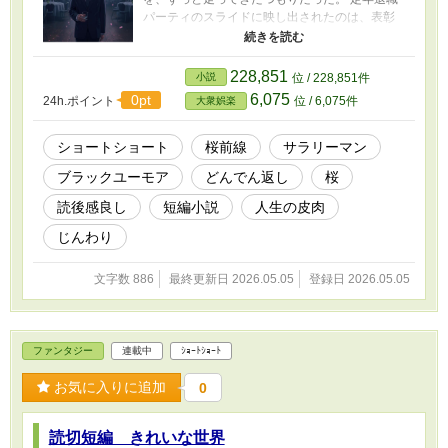
パーティのスライドに映し出されたのは、表彰
でも感謝状でもなかった。彼が出張に出るたび
に、部下たちが密かに開いていた——三十二年
分の花見の記録だった。 笑い話のつもりで用意
228,851
小説
位 / 228,851件
されたそのスライドが、男に初めて気づかせ
6,075
0pt
24h.ポイント
位 / 6,075件
大衆娯楽
る。先頭を走り続けた自分は、ずっと桜を見て
いなかったのだと。 最後の一枚に書いてあった
言葉が、静かに胸に刺さる。
ショートショート
桜前線
サラリーマン
ブラックユーモア
どんでん返し
桜
読後感良し
短編小説
人生の皮肉
じんわり
文字数 886
最終更新日 2026.05.05
登録日 2026.05.05
ファンタジー
連載中
ｼｮｰﾄｼｮｰﾄ
お気に入りに追加
0
読切短編 きれいな世界