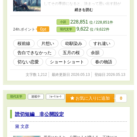
してその季節になると、決まって思い出す顔が
あった。 幼馴染みの麻衣。彼女の誕生日は五月
三日で、毎年その頃に桜が満開になった。 今
年、初めて五月に帰った。理由はうまく説明で
228,851
小説
位 / 228,851件
きない。ただ気づいたら、航空券を調べてい
9,622
0pt
24h.ポイント
位 / 9,622件
現代文学
た。 待ち合わせの公園で、俺は手紙を書いた。
書き出しだけ、すぐに決まった。 「本州では誰
も桜の話をしなくなった頃に、あなたのことを
桜前線
片想い
幼馴染み
すれ違い
思い出していた」 彼女は来た。そして俺は、手
告白できなかった
五月の桜
余韻
紙を渡さなかった。
切ない恋愛
ショートショート
春の物語
文字数 1,212
最終更新日 2026.05.13
登録日 2026.05.13
現代文学
連載中
ｼｮｰﾄｼｮｰﾄ
お気に入りに追加
0
読切短編 非公開設定
黛 文彦