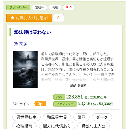
ファンタジー
連載中
長編
R15
お気に入りに追加
0
影法師は笑わない
黛 文彦
前世で詐欺師だった男は、死に、転生した。
和風異世界・霞津。霧と情報と裏切りが流通す
る港都市で、影無と名乗るその人物は人目を避
け、気配を消し、誰にも存在を知られることな
く三年を過ごしてきた。 ただし——前世で自
分が追い詰め、死なせた者たちに似た人間が傷
つけられそうなとき、影無は動く。顔を変え、
名を変え、それが本当に贖罪なのか自己満足な
のか自分でも判断できないまま、密かに、その
228,851
小説
位 / 228,851件
手を伸ばし続ける。 能力を使うたびに、感情
53,336
0pt
24h.ポイント
位 / 53,336件
ファンタジー
が摩耗する。 感情が消えていけば、精霊・澪
の声も、やがて消える。 感情がすべて消えた
とき、影無は何のために動いているのか——も
異世界転生
和風異世界
贖罪
ダーク
はや知る術もなくなる。 これは勝利の物語で
心理描写
能力に代償あり
孤独な主人公
はない。 成長の物語でも、ない。 罪を抱え