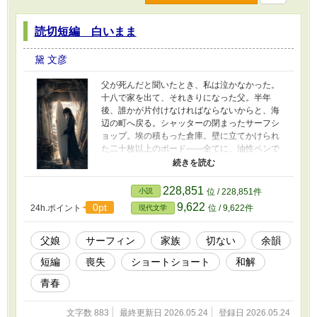
読切短編 白いまま
黛 文彦
父が死んだと聞いたとき、私は泣かなかった。
十八で家を出て、それきりになった父。半年
後、誰かが片付けなければならないからと、海
辺の町へ戻る。シャッターの閉まったサーフシ
ョップ。埃の積もった倉庫。壁に立てかけられ
た二十枚以上のボード——全てに、油性ペンで
日付が書いてあった。 一枚だけ、日付のないボ
ードがあった。 何の傷もない、白いまま取り残
されたボード。常連の老人は言った。「お前さ
228,851
小説
位 / 228,851件
んが生まれた年に買ったやつだ。一度も海に入
9,622
0pt
24h.ポイント
位 / 9,622件
現代文学
れなかった」 父は何も言わなかった。私も何も
聞かなかった。それでも、ボードはそこにあっ
た。
父娘
サーフィン
家族
切ない
余韻
短編
喪失
ショートショート
和解
青春
文字数 883
最終更新日 2026.05.24
登録日 2026.05.24