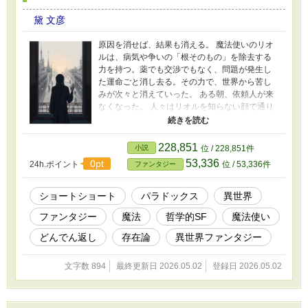
黛 文彦
原因を消せば、結果も消える。 魔法使いのリオ
ルは、病気や争いの「根そのもの」を除去する
力を持つ。薬でも交渉でもなく、問題が発生し
た運命ごと消し去る。その力で、世界から苦し
みが次々と消えていった。 ある朝、依頼人が来
なくなった。 人々はリオルを知らない顔で通り
過ぎる。「魔法使い」という言葉すら通じな
い。自分は鏡に映っている。存在はしている。
なのに、何かが根本から欠けている。 問題がな
228,851
小説
位 / 228,851件
ければ魔法使いは要らない。魔法使いが要らな
53,336
0pt
24h.ポイント
位 / 53,336件
ファンタジー
ければ、魔法使いが生まれた原因も要らない
—— 論理の果てで、リオルは窓の外を見る。 争
いも、病も、飢えもない、きれいな世界を。 こ
ショートショート
パラドックス
異世界
れは救済の話か。消去の話か。
ファンタジー
魔法
哲学的SF
魔法使い
どんでん返し
存在論
異世界ファンタジー
文字数 894
最終更新日 2026.05.02
登録日 2026.05.02