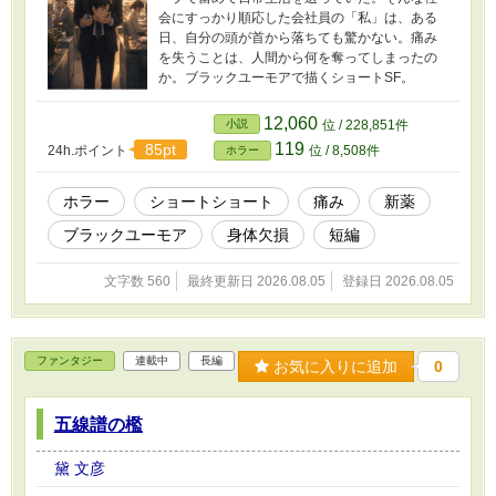
会にすっかり順応した会社員の「私」は、ある
日、自分の頭が首から落ちても驚かない。痛み
を失うことは、人間から何を奪ってしまったの
か。ブラックユーモアで描くショートSF。
12,060
小説
位 / 228,851件
119
85pt
24h.ポイント
位 / 8,508件
ホラー
ホラー
ショートショート
痛み
新薬
ブラックユーモア
身体欠損
短編
文字数 560
最終更新日 2026.08.05
登録日 2026.08.05
ファンタジー
連載中
長編
お気に入りに追加
0
五線譜の檻
黛 文彦