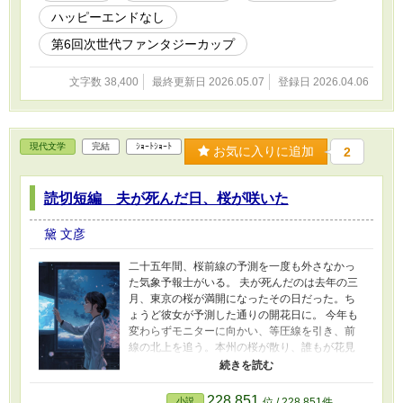
た人間が、罪と同じ形をした善意を使いなが
ハッピーエンドなし
ら、少しずつ人間でなくなっていく——その過
程を、静かに、丁寧に描く。 「そう思ってい
第6回次世代ファンタジーカップ
た」と、影無はいつも思う。 本当にそうなの
かは、誰にもわからない。
文字数 38,400
最終更新日 2026.05.07
登録日 2026.04.06
現代文学
完結
ｼｮｰﾄｼｮｰﾄ
お気に入りに追加
2
読切短編 夫が死んだ日、桜が咲いた
黛 文彦
二十五年間、桜前線の予測を一度も外さなかっ
た気象予報士がいる。 夫が死んだのは去年の三
月、東京の桜が満開になったその日だった。ち
ょうど彼女が予測した通りの開花日に。 今年も
変わらずモニターに向かい、等圧線を引き、前
線の北上を追う。本州の桜が散り、誰もが花見
を忘れた頃も、彼女だけはまだ前線を見続けて
いた。 前線が北へ進むほど、あの春から遠ざか
っていく。それが悲しいのか、救いなのか——
228,851
小説
位 / 228,851件