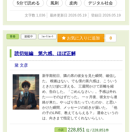
5分で読める
風刺
皮肉
デジタル社会
文字数 1,036
最終更新日 2026.05.19
登録日 2026.05.19
青春
連載中
ｼｮｰﾄｼｮｰﾄ
お気に入りに追加
0
読切短編 第六感、ほぼ正解
黛 文彦
新学期初日、隣の席の彼女を見た瞬間、確信し
た。 根拠はない。でも僕の第六感は、こういう
ときだけ妙に冴える。 三週間かけて距離を縮
め、告白した。「ごめんなさい」。予感は外れ
た——そのはずだった。 一ヶ月後、彼女から連
絡が来た。やっぱり当たっていたのか、と思い
かけた瞬間、メッセージの続きが届いた。 「他
の子のLINE、教えてもらえる？」 運命というの
は、向きまで指定してくれないらしい。
228,851
小説
位 / 228,851件