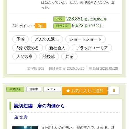
は当たっていた。 ただ、矢印の向きだけが、違
った。
228,851
小説
位 / 228,851件
9,622
0pt
24h.ポイント
位 / 9,622件
現代文学
予感
どんでん返し
ショートショート
5分で読める
新社会人
ブラックユーモア
人間観察
読後感
共感
文字数 909
最終更新日 2026.05.20
登録日 2026.05.20
大衆娯楽
連載中
ｼｮｰﾄｼｮｰﾄ
お気に入りに追加
0
読切短編 扉の内側から
黛 文彦
また新しいのが来た。 扉の重さで、わかる。鍵