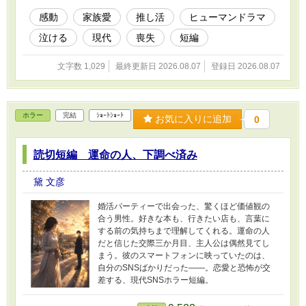
感動
家族愛
推し活
ヒューマンドラマ
泣ける
現代
喪失
短編
文字数 1,029
最終更新日 2026.08.07
登録日 2026.08.07
ホラー
完結
ｼｮｰﾄｼｮｰﾄ
お気に入りに追加
0
読切短編 運命の人、下調べ済み
黛 文彦
婚活パーティーで出会った、驚くほど価値観の
合う男性。好きな本も、行きたい店も、言葉に
する前の気持ちまで理解してくれる。運命の人
だと信じた交際三か月目、主人公は偶然見てし
まう。彼のスマートフォンに映っていたのは、
自分のSNSばかりだった――。恋愛と恐怖が交
差する、現代SNSホラー短編。