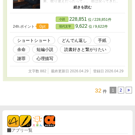
果、取り違えだったって」。 命は戻ってきた。
でも言葉は、もう戻らない。 死を覚悟したとき
にしか書けない正直さがある。それを知ってし
まった人間は、生き続けながらどこへ向かうの
228,851
小説
位 / 228,851件
か。喜びと喪失が同時に訪れる瞬間を、静か
9,622
0pt
24h.ポイント
位 / 9,622件
現代文学
に、鋭く描いた一篇。
ショートショート
どんでん返し
手紙
余命
短編小説
読書好きと繋がりたい
謝罪
心理描写
文字数 882
最終更新日 2026.04.29
登録日 2026.04.29
32
1
2
件
アプリ一覧