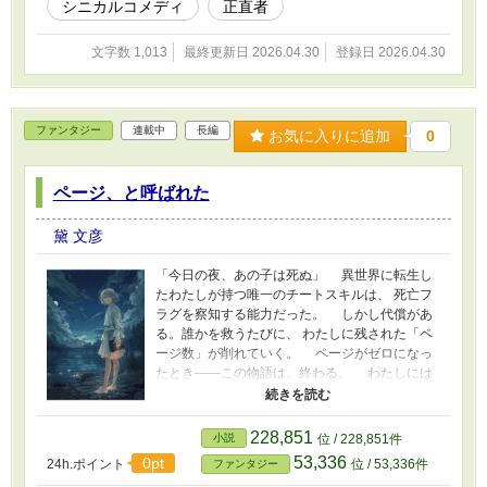
シニカルコメディ
正直者
文字数 1,013
最終更新日 2026.04.30
登録日 2026.04.30
ファンタジー
連載中
長編
お気に入りに追加
0
ページ、と呼ばれた
黛 文彦
「今日の夜、あの子は死ぬ」 異世界に転生し
たわたしが持つ唯一のチートスキルは、 死亡フ
ラグを察知する能力だった。 しかし代償があ
る。誰かを救うたびに、 わたしに残された「ペ
ージ数」が削れていく。 ページがゼロになっ
たとき——この物語は、終わる。 わたしには
前世の記憶がない。 名前もない。性別もよくわ
からない。 ただ、仲間の笑顔が本物かどうかを
問いながら、 今日も誰かの死の前に立ってい
228,851
小説
位 / 228,851件
る。 ここは完璧すぎる異世界だ。 炎は炎らし
53,336
0pt
24h.ポイント
位 / 53,336件
ファンタジー
く、涙は温かく、少女は正しく泣く。 その完璧