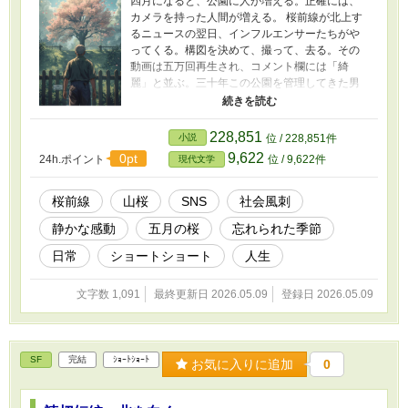
四月になると、公園に人が増える。正確には、
カメラを持った人間が増える。 桜前線が北上す
るニュースの翌日、インフルエンサーたちがや
ってくる。構図を決めて、撮って、去る。その
動画は五万回再生され、コメント欄には「綺
麗」と並ぶ。三十年この公園を管理してきた男
には、その「綺麗」が、どこか遠い言葉に聞こ
えた。 公園の奥の斜面に、樹齢百年の山桜があ
る。写真映えはしない。誰も足を止めない。 今
228,851
小説
位 / 228,851件
年の三月、管理人は入り口に柵を立てた。看板
9,622
0pt
24h.ポイント
位 / 9,622件
現代文学
には「整備中」と書いた。 染井吉野が散り、桜
前線のニュースが止み、インフルエンサーたち
が次の話題へ去った五月——山桜は、誰も知ら
桜前線
山桜
SNS
社会風刺
ないまま満開になった。 見た、ということで十
静かな感動
五月の桜
忘れられた季節
分だと思った。
日常
ショートショート
人生
文字数 1,091
最終更新日 2026.05.09
登録日 2026.05.09
SF
完結
ｼｮｰﾄｼｮｰﾄ
お気に入りに追加
0