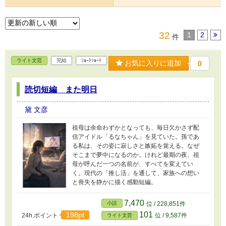
32
1
2
件
ライト文芸
完結
ｼｮｰﾄｼｮｰﾄ
お気に入りに追加
0
読切短編 また明日
黛 文彦
祖母は余命わずかとなっても、毎日欠かさず配
信アイドル「るなちゃん」を見ていた。孫であ
る私は、その姿に寂しさと嫉妬を覚える。なぜ
そこまで夢中になるのか。けれど最期の夜、祖
母が呼んだ一つの名前が、すべてを変えてい
く。現代の「推し活」を通して、家族への想い
と喪失を静かに描く感動短編。
7,470
小説
位 / 228,851件
101
198pt
24h.ポイント
位 / 9,587件
ライト文芸