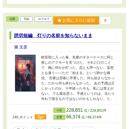
恋愛
完結
ｼｮｰﾄｼｮｰﾄ
お気に入りに追加
0
読切短編 灯りの名前を知らないまま
黛 文彦
軽音部に入った春、先輩のギターケースに同じ
推しのアクキーを見つけた。 それだけのこと
で、胸に何かが灯った。恋とも呼べない、妄想
とも違う——ただ「始まる」という静かな確
信。 先輩は翌春に卒業した。何も始まらなかっ
た。だから何も終わらなかった。 あの予感は正
しかったのか。十年経った今も、私には答えが
ない。 でも最近思う。予感というのは、当たり
外れで測るものではないのかもしれない、と。
228,851
小説
位 / 228,851件
66,374
0pt
24h.ポイント
位 / 66,374件
恋愛