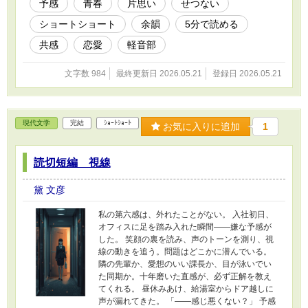
予感
青春
片思い
せつない
ショートショート
余韻
5分で読める
共感
恋愛
軽音部
文字数 984
最終更新日 2026.05.21
登録日 2026.05.21
現代文学
完結
ｼｮｰﾄｼｮｰﾄ
お気に入りに追加
1
読切短編 視線
黛 文彦
私の第六感は、外れたことがない。 入社初日、
オフィスに足を踏み入れた瞬間——嫌な予感が
した。 笑顔の裏を読み、声のトーンを測り、視
線の動きを追う。問題はどこかに潜んでいる。
隣の先輩か、愛想のいい課長か、目が泳いでい
た同期か。十年磨いた直感が、必ず正解を教え
てくれる。 昼休みあけ、給湯室からドア越しに
声が漏れてきた。 「——感じ悪くない？」 予感