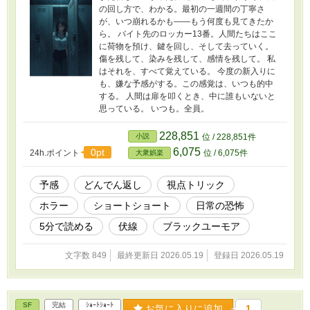
の回し方で、わかる。最初の一週間の丁寧さ
が、いつ崩れるかも——もう何度も見てきたか
ら。 バイト先のロッカー13番。人間たちはここ
に荷物を預け、鍵を回し、そして去っていく。
傷を残して、染みを残して、感情を残して。 私
はそれを、すべて覚えている。 今度の新入りに
も、嫌な予感がする。この感覚は、いつも的中
する。 人間は扉を叩くとき、中に誰もいないと
思っている。 いつも。全員。
228,851
小説
位 / 228,851件
6,075
0pt
24h.ポイント
位 / 6,075件
大衆娯楽
予感
どんでん返し
視点トリック
ホラー
ショートショート
日常の恐怖
5分で読める
伏線
ブラックユーモア
文字数 849
最終更新日 2026.05.19
登録日 2026.05.19
SF
完結
ｼｮｰﾄｼｮｰﾄ
お気に入りに追加
1