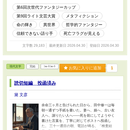
さが、わたしを怖くさせる。 命の輝きとは何
か。 書かれた涙に、体温は宿るか。 物語が終わ
第6回次世代ファンタジーカップ
るとき、わたしはどこへ行くのか。 ——これ
第9回ライト文芸大賞
メタフィクション
は、残り126ページの物語。
命の輝き
異世界
哲学的ファンタジー
信頼できない語り手
死亡フラグが見える
文字数 29,183
最終更新日 2026.04.30
登録日 2026.04.30
現代文学
完結
ｼｮｰﾄｼｮｰﾄ
お気に入りに追加
1
読切短編 投函済み
黛 文彦
余命三ヶ月と告げられた日から、田中修一は毎
朝一通ずつ手紙を書いた。妻へ、娘へ、古い友
人へ、謝りたい人へ——死を前にしてようやく
書けた言葉を、丁寧に封じてポストへ投函し
た。 三十一通目の朝、電話が鳴る。「検査結