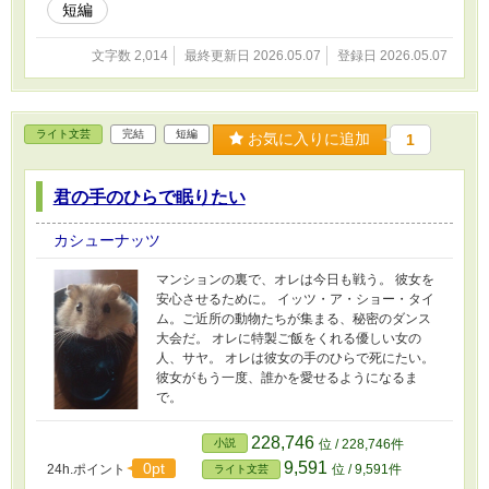
短編
文字数 2,014
最終更新日 2026.05.07
登録日 2026.05.07
ライト文芸
完結
短編
お気に入りに追加
1
君の手のひらで眠りたい
カシューナッツ
マンションの裏で、オレは今日も戦う。 彼女を
安心させるために。 イッツ・ア・ショー・タイ
ム。ご近所の動物たちが集まる、秘密のダンス
大会だ。 オレに特製ご飯をくれる優しい女の
人、サヤ。 オレは彼女の手のひらで死にたい。
彼女がもう一度、誰かを愛せるようになるま
で。
228,746
小説
位 / 228,746件
9,591
0pt
24h.ポイント
位 / 9,591件
ライト文芸