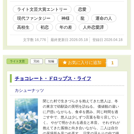
い。 やがて訪れる、避けられない別れ。 ――十
二年後にしか開かない“空の門”。 「それでも、
ライト文芸大賞エントリー
恋愛
あなたを好きになってしまった」 これは、 神と
現代ファンタジー
神様
龍
運命の人
人のあいだで揺れながら、 愛を知り、 別れを知
り、 それでも忘れられなかった二人の、 “約
高校生
初恋
年の差
人外恋愛譚
束”の物語。 ※本作はシリーズ作品です。続編に
『君ハ巳ノ運命のヒト』があります。
文字数 16,776
最終更新日 2026.05.18
登録日 2026.04.18
ライト文芸
完結
短編
お気に入りに追加
1
チョコレート・ドロップス・ライフ
カシューナッツ
閉じた村で生きづらさを抱えてきた悠人は、冬
の東京で幼馴染の英明を訪ねる。 価値観の違い
に戸惑いながらも、食卓を囲み、同じ時間を過
ごす中で、悠人は少しずつ言葉を取り戻してい
く。 やがて明かされる過去と本音。 それぞれが
抱えてきた孤独と向き合いながら、二人は自分
の居場所を見つめ直す。 日常の温もりの中で描