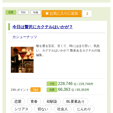
恋愛
完結
短編
お気に入りに追加
2
今日は贅沢にカクテルはいかが？
カシューナッツ
喉を通る宝石、甘くて、時にはほろ苦い、気怠
い、カクテルはいかが？ 数多あるカクテルの短
編集。
228,746
小説
位 / 228,746件
66,363
0pt
24h.ポイント
位 / 66,363件
恋愛
恋愛
青春
幼馴染
BL要素あり
シリアス
切ない
社会人
じんわり