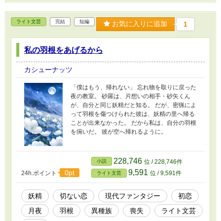
ライト文芸
完結
短編
お気に入りに追加
1
私の羽根をあげるから
カシューナッツ
「僕はもう、帰れない」 忘れ物を取りに戻った
夜の教室。 砂羅は、片想いの相手・砂矢くん
が、自分と同じ妖精だと知る。 だが、密猟によ
って羽根を傷つけられた彼は、妖精の里へ帰る
ことが出来なかった。 だから私は、自分の羽根
を捥いだ。 彼が空へ帰れるように。
228,746
小説
位 / 228,746件
9,591
0pt
24h.ポイント
位 / 9,591件
ライト文芸
妖精
切ない恋
現代ファンタジー
初恋
月夜
羽根
異種族
喪失
ライト文芸