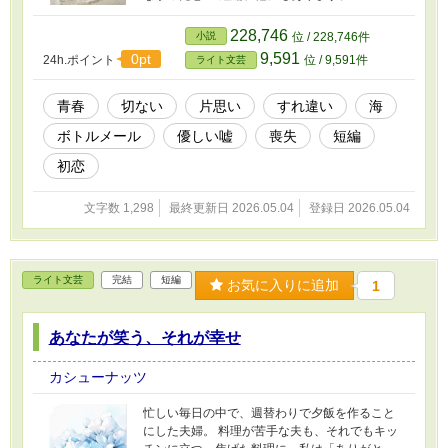
228,746
小説
位 / 228,746件
9,591
0pt
24h.ポイント
位 / 9,591件
ライト文芸
青春
切ない
片思い
すれ違い
海
ボトルメール
優しい嘘
喪失
短編
初恋
文字数 1,298
最終更新日 2026.05.04
登録日 2026.05.04
ライト文芸
完結
短編
お気に入りに追加
1
あなたが笑う、それが幸せ
カシューナッツ
忙しい毎日の中で、週替わりで夕飯を作ること
にした夫婦。 料理が苦手な夫も、それでもキッ