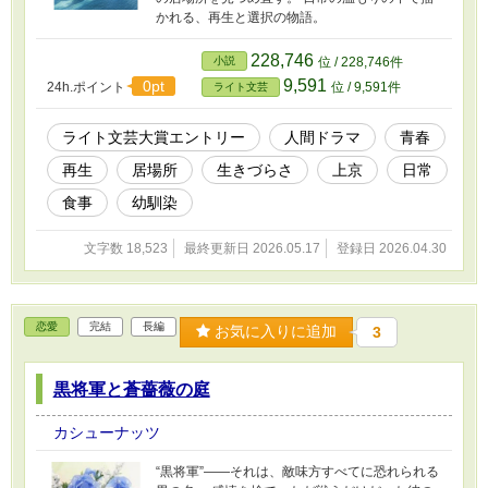
かれる、再生と選択の物語。
228,746
小説
位 / 228,746件
9,591
0pt
24h.ポイント
位 / 9,591件
ライト文芸
ライト文芸大賞エントリー
人間ドラマ
青春
再生
居場所
生きづらさ
上京
日常
食事
幼馴染
文字数 18,523
最終更新日 2026.05.17
登録日 2026.04.30
恋愛
完結
長編
お気に入りに追加
3
黒将軍と蒼薔薇の庭
カシューナッツ
“黒将軍”――それは、敵味方すべてに恐れられる