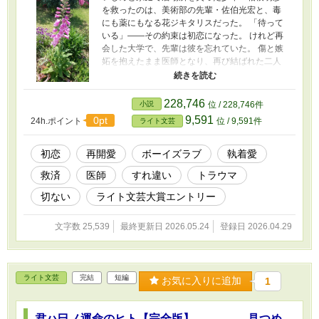
を救ったのは、美術部の先輩・佐伯光宏と、毒
にも薬にもなる花ジキタリスだった。 「待って
いる」――その約束は初恋になった。 けれど再
会した大学で、先輩は彼を忘れていた。 傷と嫉
妬を抱えたまま医師となり、再び結ばれた二人
は、赦しと執着のはざまで、愛を問い直してい
く。 初恋編・恋人編で描く、痛みごと抱きしめ
る救済の物語。 本作は、【癒しの手、壊した手
228,746
小説
位 / 228,746件
──愛と赦しの、その先へ】を中心としたシリー
9,591
0pt
24h.ポイント
位 / 9,591件
ライト文芸
ズのスピンオフ作品となります。
初恋
再開愛
ボーイズラブ
執着愛
救済
医師
すれ違い
トラウマ
切ない
ライト文芸大賞エントリー
文字数 25,539
最終更新日 2026.05.24
登録日 2026.04.29
ライト文芸
完結
短編
お気に入りに追加
1
君ハ巳ノ運命のヒト【完全版】 ─見つめ