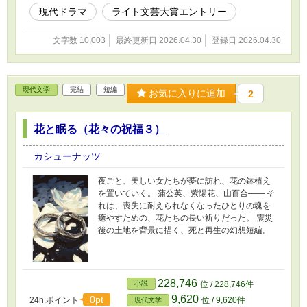
現代ドラマ
ライト文芸大賞エントリー
文字数 10,003
最終更新日 2026.04.30
登録日 2026.04.30
現代文学
完結
短編
お気に入りに追加
2
花と眠る（花々の祝福３）
カシューナッツ
夜ごと、美しい女たちが夢に訪れ、花の鉢植え
を置いていく。 蒲公英、紫陽花、山百合―― そ
れは、喪失に耐えられなくなったひとりの魂を
癒やすための、花たちの長い祈りだった。 震災
後の土地を背景に描く、死と再生の幻想短編。
228,746
小説
位 / 228,746件
9,620
0pt
24h.ポイント
位 / 9,620件
現代文学