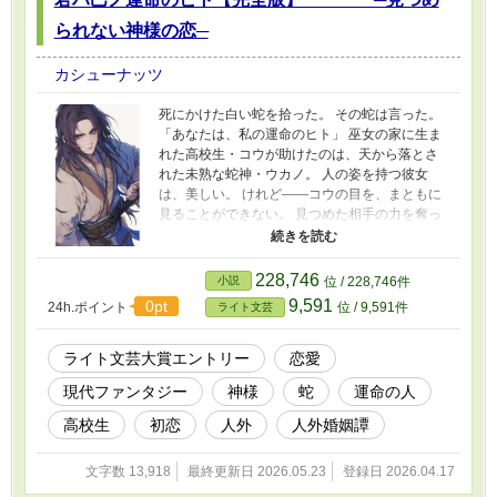
られない神様の恋─
カシューナッツ
死にかけた白い蛇を拾った。 その蛇は言った。
「あなたは、私の運命のヒト」 巫女の家に生ま
れた高校生・コウが助けたのは、天から落とさ
れた未熟な蛇神・ウカノ。 人の姿を持つ彼女
は、美しい。 けれど――コウの目を、まともに
見ることができない。 見つめた相手の力を奪っ
てしまう、“蠱惑術”を持っているから。 好きな
のに、見られない。 近づきたいのに、壊してし
まう。 それでもコウは言う。 「何度倒れてもい
228,746
小説
位 / 228,746件
い。君の隣にいる」 神を迎える家での生活。 食
9,591
0pt
24h.ポイント
位 / 9,591件
ライト文芸
卓を囲む日々。 少しずつ近づいていく距離と、
それでも埋まらない“見つめられない”壁。 やが
て訪れる試練と、選ばれる未来。 これは―― ど
ライト文芸大賞エントリー
恋愛
んな姿でも、愛されることを知らなかった神
現代ファンタジー
神様
蛇
運命の人
が、 “見つめること”を恐れながら、それでも愛
を知っていく物語。 【現在：毎週金曜更新／今
高校生
初恋
人外
人外婚姻譚
後変更の可能性あり】
文字数 13,918
最終更新日 2026.05.23
登録日 2026.04.17