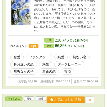
男の名。 感情を捨て、ただ戦うだけだった彼の
前に現れたのは、 純真で、何も知らない一人の
少女だった。 触れてはいけないはずなのに、惹
かれてしまう。 守る価値などないと思っていた
命を、守りたいと願ってしまう。 血と死に彩ら
れた世界で芽生えた、ただ一つの感情。 それ
は、赦されない恋。 それでも――手放せなかっ
た。
228,746
小説
位 / 228,746件
66,363
0pt
24h.ポイント
位 / 66,363件
恋愛
恋愛
ファンタジー
純愛
切ない恋
身分違いの恋
溺愛
ダークヒーロー
無垢な女の子
運命の恋
救済
文字数 30,296
最終更新日 2026.05.11
登録日 2026.04.26
ライト文芸
完結
短編
お気に入りに追加
0