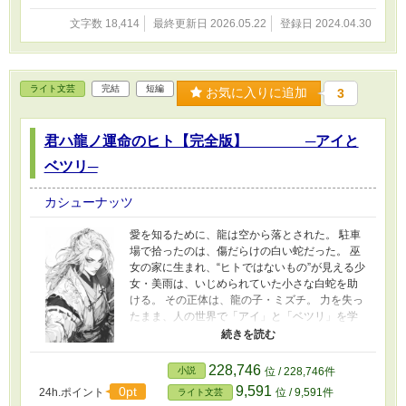
文字数 18,414
最終更新日 2026.05.22
登録日 2024.04.30
ライト文芸
完結
短編
お気に入りに追加
3
君ハ龍ノ運命のヒト【完全版】 ─アイと
ベツリ─
カシューナッツ
愛を知るために、龍は空から落とされた。 駐車
場で拾ったのは、傷だらけの白い蛇だった。 巫
女の家に生まれ、“ヒトではないもの”が見える少
女・美雨は、いじめられていた小さな白蛇を助
ける。 その正体は、龍の子・ミズチ。 力を失っ
たまま、人の世界で「アイ」と「ベツリ」を学
ぶために落とされた神の子だった。 甘えん坊
で、やさしくて、どこか不器用なミズチ。 半分
に割ったコロッケ。 湯気の向こうのマグカップ
228,746
小説
位 / 228,746件
プリン。 そんな何気ない日々が、いつしか当た
9,591
0pt
24h.ポイント
位 / 9,591件
ライト文芸
り前になっていく。 けれどそれは、永遠ではな