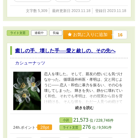
文字数 5,309
最終更新日 2023.11.18
登録日 2023.11.18
ライト文芸
連載中
長編
お気に入りに追加
16
癒しの手、壊した手──愛と赦しの、その先へ
カシューナッツ
恋人を壊した。 そして、親友の想いにも気づけ
なかった。 循環器外科医・孝明は、父と同じよ
うに—— 恋人・和也に暴力を振るい、その心を
壊してしまった。 輝きを失い、静かに壊れてい
く和也。 それでも孝明は、その現実から目を背
け続ける。 そんな彼を、ただ一人見つめ続けて
いたのが、親友・佐伯だった。 だがその想いに
気づくこともなく、孝明は彼の心を踏みにじ
る。 そして—— 目の前で、佐伯は飛び降りた。
21,573
小説
位 / 228,746件
命は繋がった。 だが目覚めた彼の記憶からは、
276
28pt
24h.ポイント
位 / 9,591件
ライト文芸
孝明の存在だけが消えていた。 恋人を壊し、親
友を失い、 それでもなお、生き続けるしかな