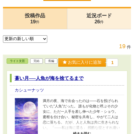
投稿作品
近況ボード
19
26
件
件
19
件
ライト文芸
完結
長編
お気に入りに追加
1
蒼い月──人魚が海を捨てるまで
カシューナッツ
満月の夜、海で出会ったのは――石を投げられ
ていた“人魚”だった。 誰もが化物と呼ぶその少
女に、ただ一人手を差し伸べた少年・ショウ。
蜜柑を分け合い、秘密を共有し、やがて二人は
恋に落ちる。 だが、人と人魚は共に生きられな
い。 「――私は海に還る」 残酷な掟とすれ違い
の中で、別れを選んだ少女。 それでも少年は、