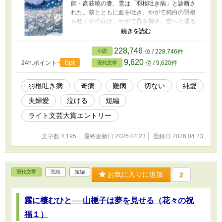
師・高萩暁の妻、雪は「羽根吐き病」と診断さ
れた。咳とともに血を吐き、やがて純白の羽根
を吐くその病は、やがて背を裂き、空へと還る
という。 それでも暁は、雪と生きることを選
ぶ。残された時間の中で、愛し、支え、そして
抗おうとする。 これは、終わりに向かう命と、
228,746
小説
位 / 228,746件
最後まで手を離さなかった愛の物語。
9,620
0pt
24h.ポイント
位 / 9,620件
現代文学
羽根吐き病
奇病
難病
切ない
純愛
夫婦愛
泣ける
短編
ライト文芸大賞エントリー
文字数 4,195
最終更新日 2026.04.23
登録日 2026.04.23
現代文学
完結
短編
お気に入りに追加
2
霧に棲むひと──山梔子は夢を見せる（花々の祝
福１）