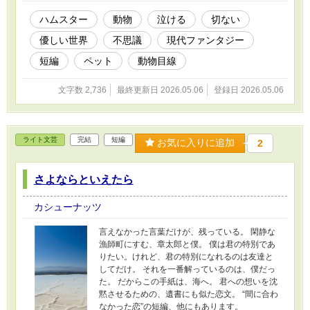
ハムスター
動物
泣ける
切ない
優しい世界
不思議
現代ファンタジー
短編
ペット
動物目線
文字数 2,736
最終更新日 2026.05.06
登録日 2026.05.06
ライト文芸
完結
短編
お気に入りに追加
2
さよならといえたら
カシューナッツ
言えなかった言葉だけが、残っている。 閑静な
漁師町にすむ、章太郎と僕。 僕は君の特別であ
りたい。けれど、君の特別になれるのは友達と
してだけ。 それを一番解っているのは、僕だっ
た。 だからこの手紙は、海へ。 君への想いを沈
黙させるための、遺書にも似た恋文。 “間に合わ
なかった恋”の短編、他にもあります。