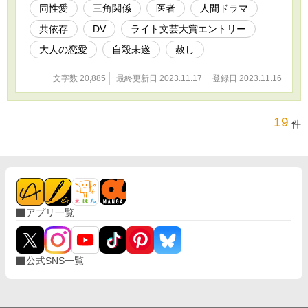
い。 これは、 癒すはずだった手で、すべてを壊
同性愛
三角関係
医者
人間ドラマ
してしまった男の、 罪と再生の物語。
共依存
DV
ライト文芸大賞エントリー
大人の恋愛
自殺未遂
赦し
文字数 20,885
最終更新日 2023.11.17
登録日 2023.11.16
19
件
アプリ一覧
公式SNS一覧