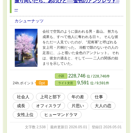
振り向いたら、あのひと──金色のアンクレット─
─
カシューナッツ
会社で空気のように扱われる男・嘉山。 努力も
成果も、すべて他人に奪われる日々。 そんな彼
をただ一人見ていたのが、 “尼将軍”と呼ばれる
女上司・片桐だった。 冷酷で隙のないその人の
足首に、 ふと覗いた金色のアンクレット。 それ
は、彼女の過去と、そして—— 二人の関係の始
まりを示していた。
228,746
小説
位 / 228,746件
9,591
0pt
24h.ポイント
位 / 9,591件
ライト文芸
社会人
上司と部下
年の差
仕事
成長
オフィスラブ
片思い
大人の恋
女性上位
ヒューマンドラマ
文字数 2,538
最終更新日 2026.05.01
登録日 2026.05.01