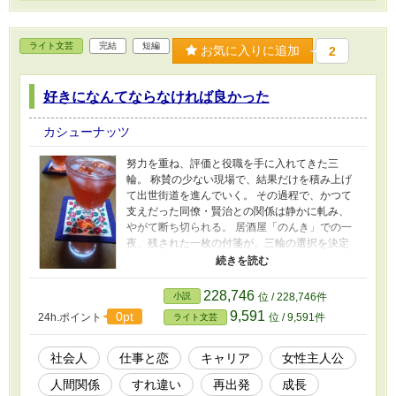
ライト文芸
完結
短編
お気に入りに追加
2
好きになんてならなければ良かった
カシューナッツ
努力を重ね、評価と役職を手に入れてきた三
輪。 称賛の少ない現場で、結果だけを積み上げ
て出世街道を進んでいく。 その過程で、かつて
支えだった同僚・賢治との関係は静かに軋み、
やがて断ち切られる。 居酒屋「のんき」での一
夜、残された一枚の付箋が、三輪の選択を決定
づけた。 仕事の現実、他者との距離、過去に残
した感情。 手放せなかったものと向き合いなが
ら、三輪は新たな場所へ進む。 アイスクリーム
228,746
小説
位 / 228,746件
や何気ない朝食に残る記憶とともに、 一人の働
9,591
0pt
24h.ポイント
位 / 9,591件
ライト文芸
く人間が、自分の人生を引き受けていく物語。
社会人
仕事と恋
キャリア
女性主人公
人間関係
すれ違い
再出発
成長