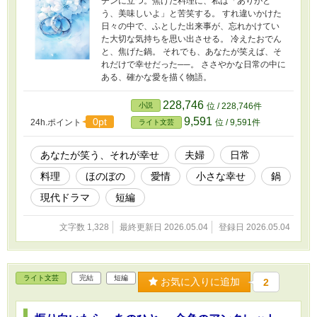
チンに立つ。焦げた料理に、私は「ありがと
う、美味しいよ」と苦笑する。 すれ違いかけた
日々の中で、ふとした出来事が、忘れかけてい
た大切な気持ちを思い出させる。 冷えたおでん
と、焦げた鍋。 それでも、あなたが笑えば、そ
れだけで幸せだった──。 ささやかな日常の中に
ある、確かな愛を描く物語。
228,746
小説
位 / 228,746件
9,591
0pt
24h.ポイント
位 / 9,591件
ライト文芸
あなたが笑う、それが幸せ
夫婦
日常
料理
ほのぼの
愛情
小さな幸せ
鍋
現代ドラマ
短編
文字数 1,328
最終更新日 2026.05.04
登録日 2026.05.04
ライト文芸
完結
短編
お気に入りに追加
2