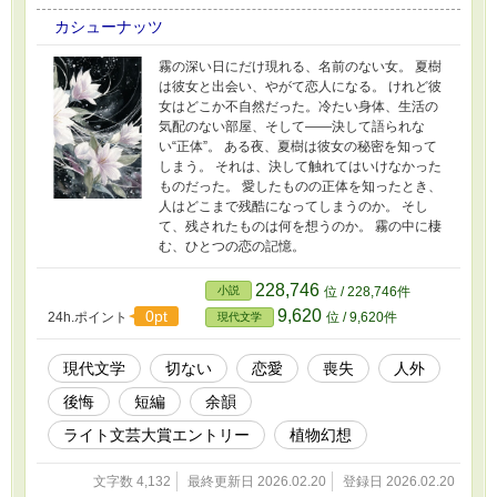
カシューナッツ
霧の深い日にだけ現れる、名前のない女。 夏樹
は彼女と出会い、やがて恋人になる。 けれど彼
女はどこか不自然だった。冷たい身体、生活の
気配のない部屋、そして――決して語られな
い“正体”。 ある夜、夏樹は彼女の秘密を知って
しまう。 それは、決して触れてはいけなかった
ものだった。 愛したものの正体を知ったとき、
人はどこまで残酷になってしまうのか。 そし
て、残されたものは何を想うのか。 霧の中に棲
む、ひとつの恋の記憶。
228,746
小説
位 / 228,746件
9,620
0pt
24h.ポイント
位 / 9,620件
現代文学
現代文学
切ない
恋愛
喪失
人外
後悔
短編
余韻
ライト文芸大賞エントリー
植物幻想
文字数 4,132
最終更新日 2026.02.20
登録日 2026.02.20