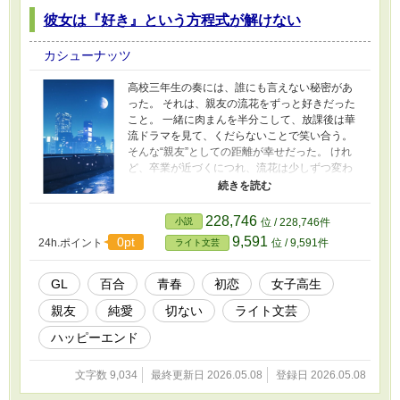
彼女は『好き』という方程式が解けない
カシューナッツ
高校三年生の奏には、誰にも言えない秘密があ
った。 それは、親友の流花をずっと好きだった
こと。 一緒に肉まんを半分こして、放課後は華
流ドラマを見て、くだらないことで笑い合う。
そんな“親友”としての距離が幸せだった。 けれ
ど、卒業が近づくにつれ、流花は少しずつ変わ
っていく。 大学、恋人、未来──置いていかれる
恐怖に、奏の心は揺れていた。 「この気持ち
は、知られてはいけない」 そう思っていたはず
228,746
小説
位 / 228,746件
なのに、ある冬の日。 冗談みたいなキスをきっ
9,591
0pt
24h.ポイント
位 / 9,591件
ライト文芸
かけに、二人の関係は静かに壊れ始める。 これ
は、“好き”の答えを探し続けた、二人の女の子の
初恋の物語。
GL
百合
青春
初恋
女子高生
親友
純愛
切ない
ライト文芸
ハッピーエンド
文字数 9,034
最終更新日 2026.05.08
登録日 2026.05.08