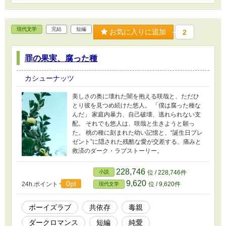
現代文学
完結
短編
お気に入りに追加
2
罪の果実、腐った種
カシューナッツ
美しさの奥に壊れた闇を抱える咲哉と、ただひ
とり彼を見つめ続けた悠人。 「僕は腐った種な
んだ」 家庭内暴力、自己破壊、逃れられない支
配。 それでも悠人は、咲哉と生きようと願っ
た。 桃の種に刻まれた幼い記憶と、“誕生日プレ
ゼント”に隠された残酷な愛が交差する、痛みと
救済のダーク・ラブストーリー。
228,746
小説
位 / 228,746件
9,620
0pt
24h.ポイント
位 / 9,620件
現代文学
ボーイズラブ
共依存
毒親
ダークロマンス
短編
純愛