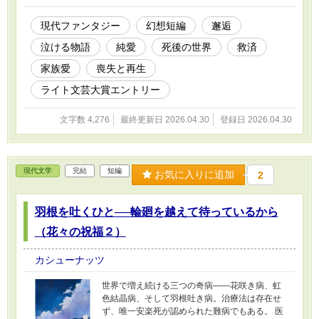
現代ファンタジー
幻想短編
邂逅
泣ける物語
純愛
死後の世界
救済
家族愛
喪失と再生
ライト文芸大賞エントリー
文字数 4,276
最終更新日 2026.04.30
登録日 2026.04.30
現代文学
完結
短編
お気に入りに追加
2
羽根を吐くひと──輪廻を越えて待っているから
（花々の祝福２）
カシューナッツ
世界で増え続ける三つの奇病――花咲き病、虹
色結晶病、そして羽根吐き病。治療法は存在せ
ず、唯一安楽死が認められた難病でもある。 医