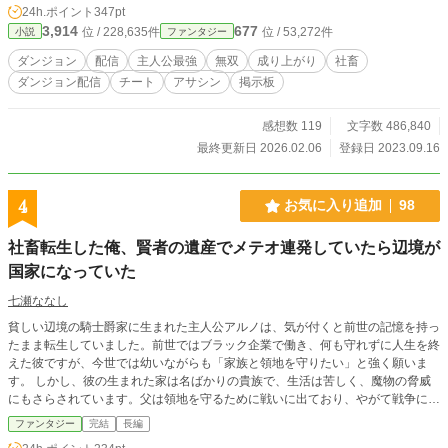
24h.ポイント
347pt
快にダンジョンを突き進んでいく陽向。 そこで偶然、陽向
3,914
677
位 / 228,635件
位 / 53,272件
小説
ファンタジー
は探索系配信者の女の子が凶悪なモンスターに襲われている
現場に遭遇。 モンスターを瞬殺し、彼女を危機から救っ
ダンジョン
配信
主人公最強
無双
成り上がり
社畜
た。 ……――翌日、とあるネット記事が世間を騒がせる事
ダンジョン配信
チート
アサシン
掲示板
となった。 〈登録者数100万人超え人気探索系配信者シュガ
ァ 生配信中にピンチを救われる 「何も言わず去って行っ
て…」「是非、お礼したい」 ネット騒然〉
感想数 119
文字数 486,840
最終更新日 2026.02.06
登録日 2023.09.16
4
お気に入り追加
98
社畜転生した俺、賢者の遺産でメテオ連発していたら辺境が
国家になっていた
七瀬ななし
貧しい辺境の騎士爵家に生まれた主人公アルノは、気が付くと前世の記憶を持っ
たまま転生していました。前世ではブラック企業で働き、何も守れずに人生を終
えた彼ですが、今世では幼いながらも「家族と領地を守りたい」と強く願いま
す。 しかし、彼の生まれた家は名ばかりの貴族で、生活は苦しく、魔物の脅威
にもさらされています。父は領地を守るために戦いに出ており、やがて戦争に巻
き込まれて帰らぬ人となってしまいます。幼くして領地を継ぐことになったアル
ファンタジー
完結
長編
ノは、妹や領民のために、この土地をなんとか豊かにしようと決意します。 幸