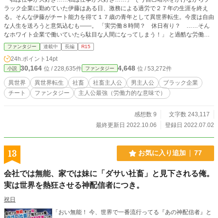
ラック企業に勤めていた伊藤はある日、激務による過労で２７年の生涯を終え
る。そんな伊藤がチート能力を得て１７歳の青年として異世界転生。今度は自由
な人生を送ろうと意気込むも――。 「実労働８時間？ 休日有り？ ……そん
なホワイト企業で働いていたら駄目な人間になってしまう！」 と過酷な労働環
境以外を受け付けない身体になってしまっていることに気付く。 もはや別の生
ファンタジー
連載中
長編
R15
き方が出来ないと悟った伊藤は、ホワイト環境だらけな異世界で自ら過酷な労働
24h.ポイント
14pt
環境を求めていくのだった――。 これは与えられたチート能力と自前チートの
30,164
4,648
位 / 228,635件
位 / 53,272件
小説
ファンタジー
社畜的労働力と思考を持つ伊藤が、色々な意味で『なんだこいつやべぇ……』と
周りから思われたりするお話。 ※２章以降は不定期更新
異世界
異世界転生
社畜
社畜主人公
男主人公
ブラック企業
チート
ファンタジー
主人公最強（労働力的な意味で）
感想数 9
文字数 243,117
最終更新日 2022.10.06
登録日 2022.07.02
13
お気に入り追加
77
会社では無能、家では妹に「ダサい社畜」と見下される俺。
実は世界を熱狂させる神配信者につき。
祝日
「おい無能！ 今、世界で一番流行ってる『あの神配信者』と