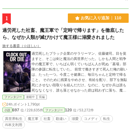
1
お気に入り追加
110
過労死した社畜、魔王軍で「定時で帰ります」を徹底した
ら、なぜか人類が滅びかけて魔王様に溺愛されました
旅する書斎（☆ほしい）
過労死したブラック企業のサラリーマン、佐藤健司。目を覚
ますと、そこは剣と魔法の異世界だった。しかも人間と戦争
中の魔王軍で、いちばん弱くていちばん人が死ぬ「墓場」部
隊の参謀に転生していた。 前世で働きすぎて死んだ俺の願い
は、たった一つ。今度こそ健康に、毎日ちゃんと定時で帰る
こと。 そのために残業をやめさせ、有給を配り、部下を無駄
死にさせない段取りを組んだだけ。なのに、なぜか兵は誰も
死ななくなり、誰も落とせなかった砦は戦わずに落ち、魔王
軍はどんどん強くなっていく。 「兵の命を大事にする、恐ろ
ファンタジー
連載中
長編
しく冷酷な策略家」 そんな勘違いが勝手に広まって、俺は魔
24h.ポイント
1,790pt
王様に見初められ、人間の国は次々と白旗を上げていく。俺
697
120
位 / 228,635件
位 / 53,272件
小説
ファンタジー
はただ、定時で帰りたいだけなのに。 無自覚に最強なダメ社
畜の、ホワイト企業化コメディ、はじまります。 ※本作は、
異世界転生
魔王軍
社畜
勘違い
溺愛
コメディ
転生
既存作品を全面的に改稿（リライト）した作品です。
AI本文利用