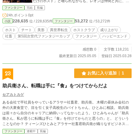
だけのホスト」と嘲られながらも、レオンは仲間と共に、激
動の歓楽街を駆け上がっていく。 やがて待ち受けるのは、影
ファンタジー
完結
長編
の評議会との裏社会抗争、ホスト頂上決戦、そして…“ホスト
24h.ポイント
0pt
帝国”の創業！ ──これは、異世界で夜を照らす男が、“ただの
228,635
53,272
位 / 228,635件
位 / 53,272件
小説
ファンタジー
転生者”から“誰かの人生を支える存在”へと変わる物語。 心を
売る時代は、もう終わりだ。 これからは、“心で寄り添うホス
ホスト
チート
美形
異世界転生
ホストクラブ
成り上がり
ト”が、世界を変える。
社畜
第5回次世代ファンタジーカップ
ファンタジー
ハッピーエンド
感想数 0
文字数 118,231
最終更新日 2025.05.05
登録日 2025.03.28
23
お気に入り追加
1
助兵衛さん、転職は手に『食』をつけてからだよ
セアカトカゲ
ある会社で平社員をやっているアラサー社畜君、助兵衛。 木曜の昼休み会社の
外の大衆食堂で、目を引く女子高校生のバイトちゃん、ひとみに相談。 助兵衛
は前々から自分のキャリアに納得いってなかったよう。 ひとみちゃんが「助兵
衛さん、私が思うに転職は手に『食』を付けてからだと思うの」と。 どういう
ことなのか？ ティーンズひとみとアラサー社畜君助兵衛が織りなすビジネスフ
ァンタジー。
ファンタジー
連載中
長編