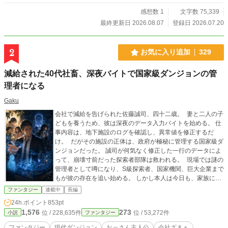
感想数 1
文字数 75,339
最終更新日 2026.08.07
登録日 2026.07.20
2
お気に入り追加
329
減給された40代社畜、深夜バイトで国家級ダンジョンの管
理者になる
Gaku
会社で減給を告げられた佐藤誠司、四十二歳。 妻と二人の子
どもを養うため、彼は深夜のデータ入力バイトを始める。 仕
事内容は、地下施設のログを確認し、異常値を修正するだ
け。 だがその施設の正体は、政府が極秘に管理する国家級ダ
ンジョンだった。 誠司が何気なく修正した一行のデータによ
って、崩壊寸前だった探索者部隊は救われる。 現場では謎の
管理者として噂になり、S級探索者、国家機関、巨大企業まで
もが彼の存在を追い始める。 しかし本人は今日も、家族に心
配をかけないように弁当を食べ、眠い目をこすりながら深夜
ファンタジー
連載中
長編
バイトへ向かう。 これは、会社では評価されなかった平凡な
24h.ポイント
853pt
おっさんが、誰にも知られず世界の裏側を支え、やがて家族
1,576
273
位 / 228,635件
位 / 53,272件
小説
ファンタジー
と世界を救う物語。
ファンタジー
現代ダンジョン
おっさん主人公
会社ざまぁ