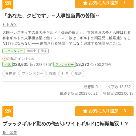
28
お気に入り追加
1
「あなた、クビです」～人事担当員の苦悩～
ヒトガケ
大国セレスティアの最大手ギルド「双頭の番犬」。 冒険者達の夢とも呼ばれる
有名ギルドの人事担当部で働くレイス。 彼は、ギルドの問題児に解雇通知をし
なければならない―― 追放される物語、ではなく追放する物語がここに。
ファンタジー
連載中
長編
24h.ポイント
0pt
228,635
53,272
位 / 228,635件
位 / 53,272件
小説
ファンタジー
異世界
ファンタジー
冒険
社畜
魔法
感想数 0
文字数 13,532
最終更新日 2023.06.21
登録日 2023.06.18
29
お気に入り追加
3
ブラックギルド勤めの俺がホワイトギルドに転職無双！？
番 印矢