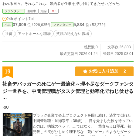
われる日々。それもこれも、婚約者が仕事を押し付けてきたせいだった。
ファンタジー
連載中
短編
R15
24h.ポイント
7pt
37,009
5,834
位 / 228,635件
位 / 53,272件
小説
ファンタジー
社畜
アットホームな職場
笑顔の絶えない職場
感想数 0
文字数 26,803
最終更新日 2026.01.24
登録日 2025.08.01
19
お気に入り追加
2
社畜デバッガーの死にゲー最適化～理不尽なダークファンタ
ジー世界を、中間管理職がタスク管理と効率化でねじ伏せる
～
RIU
ブラック企業で炎上プロジェクトを回し続け、過労で倒れた
中間管理職・加瀬宗平（38歳）。 目を覚ました彼を待ってい
たのは、病院のベッド……ではなく、一撃食らえば即死、初
見殺しの罠がひしめく理不尽な「死にゲー」のようなダーク