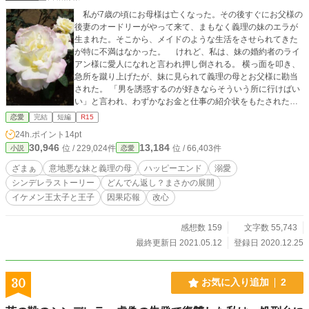
私が7歳の頃にお母様は亡くなった。その後すぐにお父様の
後妻のオードリーがやって来て、まもなく義理の妹のエラが
生まれた。そこから、メイドのような生活をさせられてきた
が特に不満はなかった。 けれど、私は、妹の婚約者のライ
アン様に愛人になれと言われ押し倒される。 横っ面を叩き、
急所を蹴り上げたが、妹に見られて義理の母とお父様に勘当
された。 「男を誘惑するのが好きならそういう所に行けばい
い」と言われ、わずかなお金と仕事の紹介状をもたされた私
が着いたのは娼館だった。鬼畜なお父様達には、いつかお返
恋愛
完結
短編
R15
しをしてあげましょう。 追い出された時に渡された手紙に
24h.ポイント
14pt
は秘密があって･･････そこから、私の人生が大きくかわるの
30,946
13,184
位 / 229,024件
位 / 66,403件
小説
恋愛
だった。 冷めた大人っぽいヒロインが、無自覚に愛され
て幸せになっていくシンデレラストーリー。 残酷と思われる
ざまぁ
意地悪な妹と義理の母
ハッピーエンド
溺愛
シーンや、気持ち悪く感じるシーンがあるお話には★がつい
シンデレラストーリー
どんでん返し？まさかの展開
ております。 ご注意なさってお読みください。 読者様のリク
イケメン王太子と王子
因果応報
改心
エストによりエンジェル王太子の結婚を加筆しました。（5／
12）
感想数 159
文字数 55,743
最終更新日 2021.05.12
登録日 2020.12.25
30
お気に入り追加
2