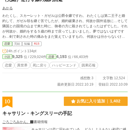
あかる
わたくし、スカーレット・ガゼルは公爵令嬢ですわ。 わたくしは第二王子と婚
約して、ガゼル領を継ぐ筈でしたが、婚約破棄され、何故か国外追放に…そして
隣国との国境の山まで来た時に、御者の方に殺されてしまったはずでした。それ
が何故か、婚約をする５歳の時まで戻ってしまいました。夢ではないはずです
わ…剣で刺された時の痛みをまだ覚えていますもの。 何故かは分からないけ
ど、ラッキーですわ。もう二度とあんな思いはしたくありません。回避させて頂
恋愛
完結
短編
R15
きます。 完結しています。忘れなければ毎日投稿します。
24h.ポイント
134pt
9,325
4,193
位 / 229,024件
位 / 66,403件
小説
恋愛
恋愛
異世界
死に戻り
ハッピーエンド
因果応報
感想数 3
文字数 12,524
最終更新日 2022.10.19
登録日 2022.10.09
10
お気に入り追加
1,402
キャサリン・キングスリーの手記
ごろごろみかん。
書籍情報
キャサリンは恋に囚われている。 どうしようもない初恋に縛