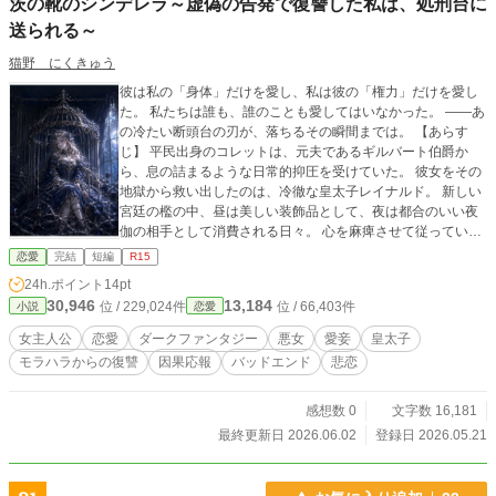
茨の靴のシンデレラ～虚偽の告発で復讐した私は、処刑台に
送られる～
猫野 にくきゅう
彼は私の「身体」だけを愛し、私は彼の「権力」だけを愛し
た。 私たちは誰も、誰のことも愛してはいなかった。 ――あ
の冷たい断頭台の刃が、落ちるその瞬間までは。 【あらす
じ】 平民出身のコレットは、元夫であるギルバート伯爵か
ら、息の詰まるような日常的抑圧を受けていた。 彼女をその
地獄から救い出したのは、冷徹な皇太子レイナルド。 新しい
宮廷の檻の中、昼は美しい装飾品として、夜は都合のいい夜
伽の相手として消費される日々。 心を麻痺させて従っていた
ある夜、元夫の名を聞いた瞬間―― コレットの口から何気な
恋愛
完結
短編
R15
い『嘘』が滑り出る。 「あの男は日頃から、謀反を起こして
24h.ポイント
14pt
国王になると息巻いておりました」 数日後、伯爵家は一族郎
30,946
13,184
位 / 229,024件
位 / 66,403件
小説
恋愛
党皆殺しとなった。 恐怖はいつしか、ゾクゾクとするような
甘美な全能感へと変わる。 国家の絶対権力を、私の舌先一つ
女主人公
恋愛
ダークファンタジー
悪女
愛妾
皇太子
でコントロールできる——。 嘘のナイフを振りかざし、目障
モラハラからの復讐
因果応報
バッドエンド
悲恋
りな貴族を闇に葬るコレット。 だが、彼女はまだ気づいてい
なかった。 冷酷な皇太子が、すでにその美しい愛妾の裏側
に、鋭い牙を剥き始めていたことに。 これは、茨の靴を履か
感想数 0
文字数 16,181
されたシンデレラが、狂おしい権力の蜜に溺れ、断頭台へと
最終更新日 2026.06.02
登録日 2026.05.21
駆け抜けていく、因果応報のダークファンタジー。 （バッド
エンドで終わった物語ですが、続編を考えたので投稿しま
す。8話で完結です）