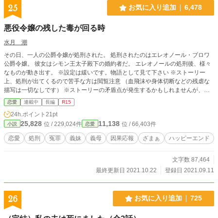
25
お気に入り追加
6,478
悪役令嬢の残した毒が回る時
水月 潮
その日、一人の公爵令嬢が処刑された。 処刑されたのはエレオノール・ブロワ
公爵令嬢。 彼女はシモン王太子殿下の婚約者だ。 エレオノールの処刑後、様々
なものが動き出す。 ※設定は緩いです。物語として見て下さい ※ストーリー
上、処刑が出てくるので苦手な方は閲覧注意 （血飛沫や身体切断などの残虐な
描写は一切なしです） ※ストーリーの矛盾点が発生するかもしれませんが、多
めに見て下さい ＊HOTランキング４位(2021.9.13) 読んで下さった方ありがとう
恋愛
連載中
長編
R15
ございます(*´ ˘ `*)♡
24h.ポイント
21pt
25,828
11,138
位 / 229,024件
位 / 66,403件
小説
恋愛
恋愛
処刑
冤罪
義妹
義母
因果応報
ざまぁ
ハッピーエンド
文字数 87,464
最終更新日 2021.10.22
登録日 2021.09.11
26
お気に入り追加
725