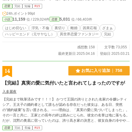
た。 そんなわけで、レティシアの生活は順風満帆、輝くような幸福に包まれて
恋愛
完結
短編
R15
いたのだが…… ある日、レティシアは友人たちを招いてティーサロンでお茶会
24h.ポイント
99pt
を開いていると、マリーが静かに手紙を持って来た。手紙には差出人の名前は記
11,159
5,031
位 / 229,024件
位 / 66,403件
小説
恋愛
されておらず、こう綴ってあった。 『オズワルド・フォン・ルーベルト公爵に
は愛人がいます。ルーベルト公爵夫人の身近にいて、彼女が信頼を寄せる女性で
はじめ切ない
浮気・不倫
裏切り
離婚
因果応報
ざまぁ
す。なんて、お気の毒なのでしょう？……』 ※夫の浮気に悩む妻のお話です。
ハッピーエンド（元サヤなし）
異世界恋愛ファンタジー
完結
こちらはシリアス路線であり、因果応報的な展開になります。 ※異世界のお話
です。
感想数 158
文字数 73,055
最終更新日 2025.04.16
登録日 2025.03.21
14
お気に入り追加
758
【完結】真実の愛に気付いたと言われてしまったのですが
入多麗夜
【完結まで執筆済みです！！！】 かつて王国の誇りとされた名家の令嬢レティ
シア。王太子の婚約者として誰もが認める存在だった彼女は、ある日、突然
の“婚約破棄”を言い渡される。 ――理由は、「真実の愛に気づいてしまった」。
その一言と共に、王家との長年の絆は踏みにじられ、彼女の名誉は地に落ちる。
だが、沈黙の奥底に宿っていたのは、誇り高き家の決意と、彼女自身の冷ややか
な覚悟だった。 動揺する貴族たち、混乱する政権。やがて、ノーグレイブ家
恋愛
完結
長編
R15
は“ある宣言”をもって王政と決別し、秩序と理念を掲げて、新たな自治の道を歩