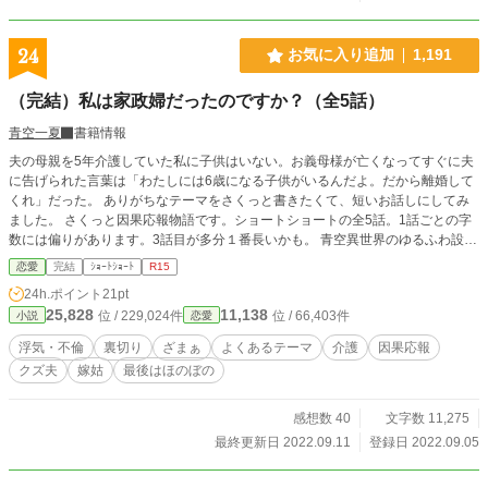
24
お気に入り追加
1,191
（完結）私は家政婦だったのですか？（全5話）
青空一夏
書籍情報
夫の母親を5年介護していた私に子供はいない。お義母様が亡くなってすぐに夫
に告げられた言葉は「わたしには6歳になる子供がいるんだよ。だから離婚して
くれ」だった。 ありがちなテーマをさくっと書きたくて、短いお話しにしてみ
ました。 さくっと因果応報物語です。ショートショートの全5話。1話ごとの字
数には偏りがあります。3話目が多分１番長いかも。 青空異世界のゆるふわ設定
ご都合主義です。現代的表現や現代的感覚、現代的機器など出てくる場合ありま
恋愛
完結
ｼｮｰﾄｼｮｰﾄ
R15
す。貴族がいるヨーロッパ風の社会ですが、作者独自の世界です。
24h.ポイント
21pt
25,828
11,138
位 / 229,024件
位 / 66,403件
小説
恋愛
浮気・不倫
裏切り
ざまぁ
よくあるテーマ
介護
因果応報
クズ夫
嫁姑
最後はほのぼの
感想数 40
文字数 11,275
最終更新日 2022.09.11
登録日 2022.09.05