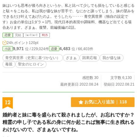
妹はいつも思考が後ろ向きというか、私と比べて少しでも損をしていると感じる
と駄々をこねる。私は我が儘な妹が苦手で、なにかと譲ってしまう。妹の望みを
できるだけ叶えてあげたのよ。そうしたら･･････ 青空異世界（独自の設定で
す）お金の単位は1ダラ＝1円。現代日本的表現や調味料、機器など出てくる場
合あります。ざまぁ、復讐。前編後編の2話。
恋愛
完結
ｼｮｰﾄｼｮｰﾄ
R15
24h.ポイント
120pt
9,971
4,483
位 / 229,024件
位 / 66,403件
小説
恋愛
青空異世界（史実に基づかない）
ざまぁ
因果応報
我が儘な妹
毒親
聖女のヒロイン
感想数 30
文字数 6,130
最終更新日 2022.08.24
登録日 2022.08.21
12
お気に入り追加
118
婚約者と妹に毒を盛られて殺されましたが、お忘れですか？
精霊の申し子である私の身に何か起これば無事に生き残れる
わけないので、ざまぁないですね。