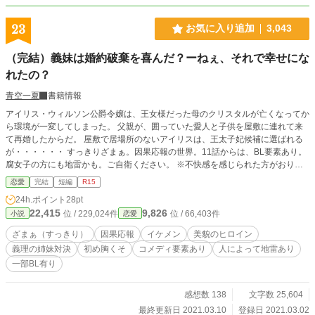
23
お気に入り追加
3,043
（完結）義妹は婚約破棄を喜んだ？ーねぇ、それで幸せにな
れたの？
青空一夏
書籍情報
アイリス・ウィルソン公爵令嬢は、王女様だった母のクリスタルが亡くなってか
ら環境が一変してしまった。 父親が、囲っていた愛人と子供を屋敷に連れて来
て再婚したからだ。 屋敷で居場所のないアイリスは、王太子妃候補に選ばれる
が・・・・・・ すっきりざまぁ。因果応報の世界。11話からは、BL要素あり。
腐女子の方にも地雷かも。ご自衛ください。 ※不快感を感じられた方がおりま
したら申し訳ありません(❁ᴗ͈ˬᴗ͈)⁾⁾⁾
恋愛
完結
短編
R15
24h.ポイント
28pt
22,415
9,826
位 / 229,024件
位 / 66,403件
小説
恋愛
ざまぁ（すっきり）
因果応報
イケメン
美貌のヒロイン
義理の姉妹対決
初め胸くそ
コメディ要素あり
人によって地雷あり
一部BL有り
感想数 138
文字数 25,604
最終更新日 2021.03.10
登録日 2021.03.02