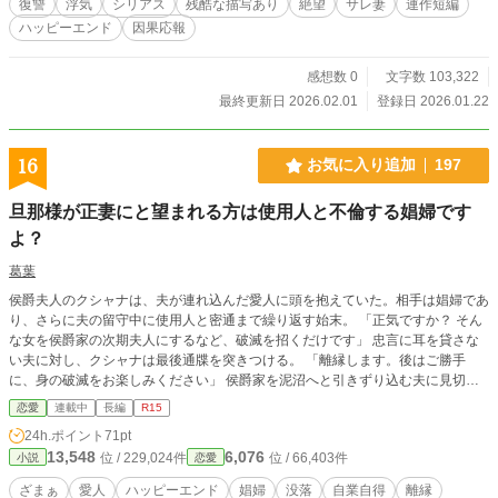
復讐
浮気
シリアス
残酷な描写あり
絶望
サレ妻
連作短編
半年後、フラーがアスファルの前に現れて──。 三章 ー猛毒ー 次期宰相である
ハッピーエンド
因果応報
チェルヴォニは裏表が激しい男だった。 「うるさいっ！ 今はそれどこれでは
ないんだよ」 「私の言うことが聞けないのか!?」 「口答えをするんじゃねぇ
よ」 隣国から嫁いできたエリュテイカは彼に惚れており言うことに従ってい
感想数 0
文字数 103,322
た。 何をしても怒らないエリュテイカ。彼女に隠れて不貞行為を繰り返してい
最終更新日 2026.02.01
登録日 2026.01.22
た。 けれどチェルヴォニはエリュテイカの本当の顔を知らなかったのだ。彼女
は──。 四章 ー絶望ー 王太子妃であるカーラーは妹のリリアンと王妃である母
を虐げているようだ。 なのに彼女は初夜を拒んで国王である父に色目を使って
16
お気に入り追加
197
いるという。 そんなカーラーを嫌っていたシュヴァルツだったがある〝真実〟
を知ることになる。 彼女とやり直そうとした時にはすべて手遅れだった。 （次
旦那様が正妻にと望まれる方は使用人と不倫する娼婦です
は……ボクの番だ） シュヴァルツを襲う恐怖と絶望。そしてついに──。 【注
意】 ＊連作短編です。一章ずつ登場人物が違います。 ＊クズ男へのざまぁがた
よ？
くさんありますが溺愛要素は皆無です。 ＊苦手な方はご遠慮ください。 ＊誤字
葛葉
報告はコメントからお願いします。
侯爵夫人のクシャナは、夫が連れ込んだ愛人に頭を抱えていた。相手は娼婦であ
り、さらに夫の留守中に使用人と密通まで繰り返す始末。 「正気ですか？ そん
な女を侯爵家の次期夫人にするなど、破滅を招くだけです」 忠言に耳を貸さな
い夫に対し、クシャナは最後通牒を突きつける。 「離縁します。後はご勝手
に、身の破滅をお楽しみください」 侯爵家を泥沼へと引きずり込む夫に見切り
をつけ、クシャナは静かな逆襲を開始する。
恋愛
連載中
長編
R15
24h.ポイント
71pt
13,548
6,076
位 / 229,024件
位 / 66,403件
小説
恋愛
ざまぁ
愛人
ハッピーエンド
娼婦
没落
自業自得
離縁