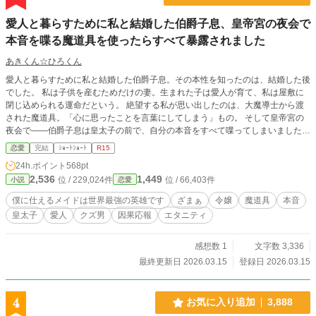
愛人と暮らすために私と結婚した伯爵子息、皇帝宮の夜会で
本音を喋る魔道具を使ったらすべて暴露されました
あきくん☆ひろくん
愛人と暮らすために私と結婚した伯爵子息。その本性を知ったのは、結婚した後
でした。 私は子供を産むためだけの妻。生まれた子は愛人が育て、私は屋敷に
閉じ込められる運命だという。 絶望する私が思い出したのは、大魔導士から渡
された魔道具。「心に思ったことを言葉にしてしまう」もの。 そして皇帝宮の
夜会で――伯爵子息は皇太子の前で、自分の本音をすべて喋ってしまいました。
この作品は、「僕に仕えるメイドは世界最強の英雄です」シリーズの外伝です。
恋愛
完結
ｼｮｰﾄｼｮｰﾄ
R15
リリアーナは、第1作目の第3部のおまけ、のお話にでてくる子爵令嬢です。
24h.ポイント
568pt
2,536
1,449
位 / 229,024件
位 / 66,403件
小説
恋愛
僕に仕えるメイドは世界最強の英雄です
ざまぁ
令嬢
魔道具
本音
皇太子
愛人
クズ男
因果応報
エタニティ
感想数 1
文字数 3,336
最終更新日 2026.03.15
登録日 2026.03.15
4
お気に入り追加
3,888