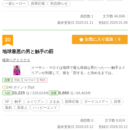
一途ヒーロー
因果応報
初恋拗らせ
感想数 1
文字数 46,668
最終更新日 2025.01.11
登録日 2025.01.08
20
お気に入り追加
0
地球最悪の男と触手の罰
桜井ベアトリクス
イーサン・マロイは地球で最も裕福な男だった——触手エイ
リアンが到着して、彼を「罰する」と決めるまでは。
恋愛
完結
ｼｮｰﾄｼｮｰﾄ
R15
24h.ポイント
35pt
20,225
8,880
位 / 229,024件
位 / 66,403件
小説
恋愛
SF
触手
エイリアン
ざまあ
因果応報
ダークコメディ
屈辱
風刺
異星人
ハッピーエンド
感想数 0
文字数 8,624
最終更新日 2026.03.12
登録日 2026.03.12