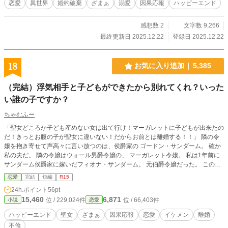
恋愛
異世界
婚約破棄
ざまぁ
溺愛
因果応報
ハッピーエンド
感想数 2
文字数 9,266
最終更新日 2025.12.22
登録日 2025.12.22
18
お気に入り追加
5,385
（完結）浮気相手と子どもができたから別れてくれ？いった
い誰の子ですか？
ちゃむふー
「聖女どころか子ども産めない女は出て行け！マーガレットに子どもが出来たの
だ！きっとお腹の子が聖女に違いない！だからお前とは離婚する！！」 隣の令
嬢を抱き寄せて声高々に言い放つのは、侯爵家の ゴードン・サンダーム。 確か
私の夫だ。 隣の令嬢はウォール男爵令嬢の、 マーガレット令嬢。 私は1年前に
サンダーム侯爵家に嫁いだフィオナ・サンダーム。 元伯爵令嬢だった。 この国
では、治癒能力を持つ聖女が3人いる。 不思議な事に、1人聖女が死んでしまう
恋愛
完結
短編
R15
と、程なくして1人聖女が産まれるのだ。 数ヶ月前に、1人の聖女が死んだ。 聖
24h.ポイント
56pt
女が産まれたら、その聖女と両親は手厚く扱われる。 その為、国中が自分が聖
15,460
6,871
位 / 229,024件
位 / 66,403件
小説
恋愛
女を産むのだと躍起になっていた。 聖女は産まれてすぐ分かる。額に十字の印
が刻まれているからだ。 特に公爵家や侯爵家は、王族とお近づきになりたい
ハッピーエンド
聖女
ざまぁ
因果応報
恋愛
イケメン
離婚
為。この聖女を欲していた。 1年前に結婚した私達の間には子どもはできなかっ
不倫