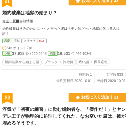
31
お気に入り追加
33
婚約破棄は地獄の始まり？
青空一夏
書籍情報
婚約破棄はきみのために‥‥と言った彼はペテン師だった 地獄に落ちるのは
誰？
恋愛
完結
ｼｮｰﾄｼｮｰﾄ
R15
24h.ポイント
7pt
37,918
16,531
位 / 229,024件
位 / 66,403件
小説
恋愛
婚約破棄から始まる話
ブラック
詐欺師
暗い話
因果応報
感想数 1
文字数 933
最終更新日 2020.10.01
登録日 2020.10.01
32
お気に入り追加
11
浮気で「初夜の練習」に励む婚約者を、「傑作だ！」とヤン
デレ王子が物理的に処理してくれた。なお空いた席は、彼が
埋めるそうです。