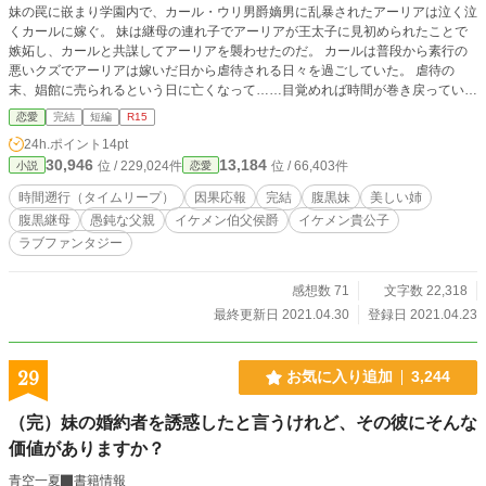
妹の罠に嵌まり学園内で、カール・ウリ男爵嫡男に乱暴されたアーリアは泣く泣
くカールに嫁ぐ。 妹は継母の連れ子でアーリアが王太子に見初められたことで
嫉妬し、カールと共謀してアーリアを襲わせたのだ。 カールは普段から素行の
悪いクズでアーリアは嫁いだ日から虐待される日々を過ごしていた。 虐待の
末、娼館に売られるという日に亡くなって……目覚めれば時間が巻き戻ってい
た。 これは時間が巻き戻り、以前の記憶をもったままのヒロインが自分を嵌め
恋愛
完結
短編
R15
た継母と義理の妹に、反撃する物語。ヒロインはできる限りのことをして、いま
24h.ポイント
14pt
まで起こった事件を回避していこうとします。それとともに、今までは出会わな
30,946
13,184
位 / 229,024件
位 / 66,403件
小説
恋愛
かった素敵な男性とも巡りあえます。 悲惨な最期を遂げたヒロインが、やり直
しの機会を得て幸せをつかむお話です。ざまぁあり、ロマンスあり。
時間遡行（タイムリープ）
因果応報
完結
腹黒妹
美しい姉
腹黒継母
愚鈍な父親
イケメン伯父侯爵
イケメン貴公子
ラブファンタジー
感想数 71
文字数 22,318
最終更新日 2021.04.30
登録日 2021.04.23
29
お気に入り追加
3,244
（完）妹の婚約者を誘惑したと言うけれど、その彼にそんな
価値がありますか？
青空一夏
書籍情報