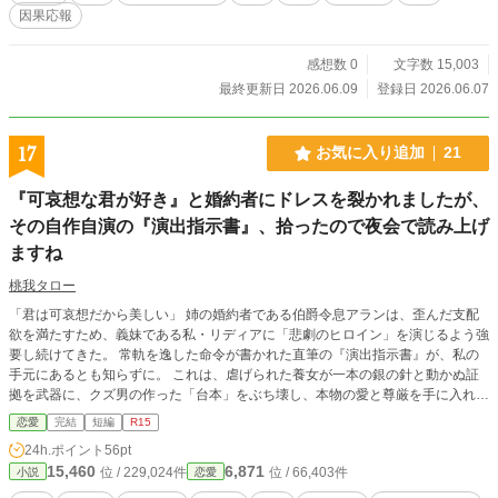
因果応報
感想数 0
文字数 15,003
最終更新日 2026.06.09
登録日 2026.06.07
17
お気に入り追加
21
『可哀想な君が好き』と婚約者にドレスを裂かれましたが、
その自作自演の『演出指示書』、拾ったので夜会で読み上げ
ますね
桃我タロー
「君は可哀想だから美しい」 姉の婚約者である伯爵令息アランは、歪んだ支配
欲を満たすため、義妹である私・リディアに「悲劇のヒロイン」を演じるよう強
要し続けてきた。 常軌を逸した命令が書かれた直筆の『演出指示書』が、私の
手元にあるとも知らずに。 これは、虐げられた養女が一本の銀の針と動かぬ証
拠を武器に、クズ男の作った「台本」をぶち壊し、本物の愛と尊厳を手に入れる
までの、華麗なる逆転劇である。
恋愛
完結
短編
R15
24h.ポイント
56pt
15,460
6,871
位 / 229,024件
位 / 66,403件
小説
恋愛