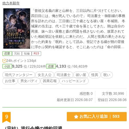
他力本願寺
「曾祖父名義の家と山林を、三日以内に片づけてください。
四日目には、俺が死んでいるので」 司法書士・御影綴の事務
所を訪れたのは、三日後に三十歳となる祓い屋・冬城朔。 冬
城家の当主は、代々三十歳で命を落としてきた。朔は自分の
死後、妹へ古い屋敷と森の問題を残さないため、放置されて
いた相続登記を依頼しに来たのだ。 人間と怪異の果たされな
かった約束を「呪約」として読み、登記できる綴が朔の背後
に浮かぶ契約を確認すると、そこにあったのは「命の回収」
ではなく、「貸与霊力の返還」という文字だった。 あなたが
恋愛
完結
短編
R15
死ぬと書いてある契約書は、どこにもない。 真相を調べるた
24h.ポイント
134pt
め、綴は危険を承知で呪約を仮登記する。だが空欄にしたは
9,325
4,193
位 / 229,024件
位 / 66,403件
小説
恋愛
ずの次順位承継人は、朔の妹・澪の名前で埋められてしまっ
た。 助けるための手続きが、別の人間を次の債務者にした。
現代ファンタジー
女主人公
司法書士
祓い屋
怪異
呪い
自らの判断に責任を負うため、綴は呪いを自分の身体へ移
お仕事
男女バディ
因果応報
ハッピーエンド
し、朔の父が二十年前に残した戸籍、未提出書類、森の登記
記録をたどっていく。 やがて明らかになるのは、歴代当主の
死が正当な対価ではなく、冬城家が怪異から借りた力を私物
感想数 0
文字数 30,996
化した結果だったという事実。 一人を差し出せば、町は守ら
最終更新日 2026.08.07
登録日 2026.08.06
れる。 そう主張する一族の管理者に、綴は武力ではなく、記
録と契約と本人の同意で立ち向かう。 呪いを登記する女司法
書士と、死ぬことを受け入れてきた祓い屋の、現代怪異×相続
9
お気に入り追加
593
実務×男女バディミステリー。 全八話完結。
（完結）逆行令嬢の婚約回避