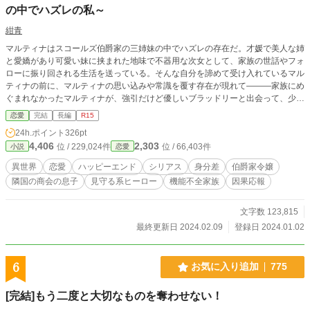
の中でハズレの私～
紺青
マルティナはスコールズ伯爵家の三姉妹の中でハズレの存在だ。才媛で美人な姉
と愛嬌があり可愛い妹に挟まれた地味で不器用な次女として、家族の世話やフォ
ローに振り回される生活を送っている。そんな自分を諦めて受け入れているマル
ティナの前に、マルティナの思い込みや常識を覆す存在が現れて―――家族にめ
ぐまれなかったマルティナが、強引だけど優しいブラッドリーと出会って、少し
ずつ成長し、別離を経て、再生していく物語。 ※三章まで上げて落とされる鬱
恋愛
完結
長編
R15
展開続きます。 ※因果応報はありますが、痛快爽快なざまぁはありません。 ※
24h.ポイント
326pt
なろうにも掲載しています。
4,406
2,303
位 / 229,024件
位 / 66,403件
小説
恋愛
異世界
恋愛
ハッピーエンド
シリアス
身分差
伯爵家令嬢
隣国の商会の息子
見守る系ヒーロー
機能不全家族
因果応報
文字数 123,815
最終更新日 2024.02.09
登録日 2024.01.02
6
お気に入り追加
775
[完結]もう二度と大切なものを奪わせない！