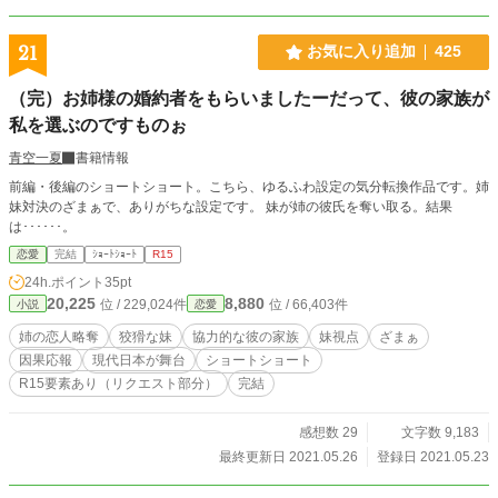
21
お気に入り追加
425
（完）お姉様の婚約者をもらいましたーだって、彼の家族が
私を選ぶのですものぉ
青空一夏
書籍情報
前編・後編のショートショート。こちら、ゆるふわ設定の気分転換作品です。姉
妹対決のざまぁで、ありがちな設定です。 妹が姉の彼氏を奪い取る。結果
は･･････。
恋愛
完結
ｼｮｰﾄｼｮｰﾄ
R15
24h.ポイント
35pt
20,225
8,880
位 / 229,024件
位 / 66,403件
小説
恋愛
姉の恋人略奪
狡猾な妹
協力的な彼の家族
妹視点
ざまぁ
因果応報
現代日本が舞台
ショートショート
R15要素あり（リクエスト部分）
完結
感想数 29
文字数 9,183
最終更新日 2021.05.26
登録日 2021.05.23