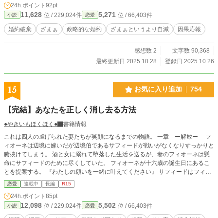
24h.ポイント
92pt
み出す。 一方、王宮では裏切りの余波が波紋を広げ、王太子は“責任”という言葉
11,628
5,271
位 / 229,024件
位 / 66,403件
小説
恋愛
の意味と向き合わざるを得なくなる。崩れゆく信頼と、見限られる権威。 そし
て、動き出したノーグレイブ家の中心には、再び立ち上がったレティシアの姿が
婚約破棄
ざまぁ
政略的な婚約
ざまぁというより自滅
因果応報
あった。 ※日常パートとシリアスパートを交互に挟む予定です。
感想数 2
文字数 90,368
最終更新日 2025.10.28
登録日 2025.10.26
15
お気に入り追加
754
【完結】あなたを正しく消し去る方法
●やきいもほくほく●
書籍情報
これは四人の虐げられた妻たちが笑顔になるまでの物語。 一章 ー解放ー フ
ィオーネは辺境に嫁いだが辺境伯であるサフィードが戦いがなくなりすっかりと
腑抜けてしまう。 酒と女に溺れて堕落した生活を送るが、妻のフィオーネは懸
命にサフィードのために尽くしていた。 フィオーネが十六歳の誕生日にあるこ
とを提案する。 『わたしの願いを一緒に叶えてください』 サフィードはフィオ
ーネと共に彼女の願いを叶えていくがやがて──。 二章 ー欲望ー 平民のアスフ
恋愛
連載中
長編
R15
ァルは将来を約束したフラーという女性がいた。 二人で支え合って家族を養っ
24h.ポイント
85pt
ていたが、アスファルはチャンスを掴んで男爵となる。 「フラー、君とはもう
12,098
5,502
位 / 229,024件
位 / 66,403件
小説
恋愛
やってはいけない。僕はラウラと結婚するこになった」 アスファルは家族の世
話をすべて任せていたフラーを捨てて、貴族の女性との結婚を選んだ。 けれど