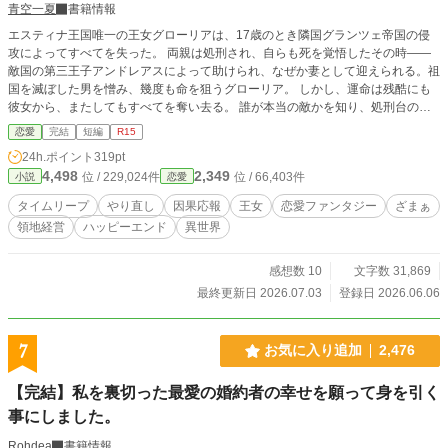
青空一夏
書籍情報
エスティナ王国唯一の王女グローリアは、17歳のとき隣国グランツェ帝国の侵
攻によってすべてを失った。 両親は処刑され、自らも死を覚悟したその時――
敵国の第三王子アンドレアスによって助けられ、なぜか妻として迎えられる。祖
国を滅ぼした男を憎み、幾度も命を狙うグローリア。 しかし、運命は残酷にも
彼女から、またしてもすべてを奪い去る。 誰が本当の敵かを知り、処刑台の上
で死を迎えた次の瞬間、気が付くと彼女は五歳の頃へと戻っていた。 二度目の
恋愛
完結
短編
R15
人生では、もう誰も失いたくない。 家族も、祖国も――そして前世で憎み続け
24h.ポイント
319pt
た夫も。 滅びの運命を覆すため、王女グローリアは未来の知識を武器に動き出
4,498
2,349
位 / 229,024件
位 / 66,403件
小説
恋愛
す。 「まずは国を富ませ、どの国からも侵略されない基盤を作る。大切なもの
を守るのよ！」 グローリアはそう決意する。 これは、すべてを失った王女が
タイムリープ
やり直し
因果応報
王女
恋愛ファンタジー
ざまぁ
大切な人たちを守り抜くためのやり直しの物語。
領地経営
ハッピーエンド
異世界
感想数 10
文字数 31,869
最終更新日 2026.07.03
登録日 2026.06.06
7
お気に入り追加
2,476
【完結】私を裏切った最愛の婚約者の幸せを願って身を引く
事にしました。
Rohdea
書籍情報