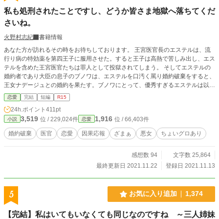
私も処刑されたことですし、どうか皆さま地獄へ落ちてくだ
さいね。
火野村志紀
書籍情報
あなた方が訪れるその時をお待ちしております。 王宮医官長のエステルは、流
行り病の特効薬を第四王子に服用させた。すると王子は高熱で苦しみ出し、エス
テルを含めた王宮医官たちは罪人として投獄されてしまう。 そしてエステルの
婚約者であり大臣の息子のブノワは、エステルを口汚く罵り婚約破棄をすると、
王女ナデージュとの婚約を果たす。ブノワにとって、優秀すぎるエステルは以前
から邪魔な存在だったのだ。 エステルは貴族や平民からも悪女、魔女と罵られ
恋愛
完結
短編
R15
ながら処刑された。 それがこの国の終わりの始まりだった。
24h.ポイント
411pt
3,519
1,916
位 / 229,024件
位 / 66,403件
小説
恋愛
婚約破棄
医官
恋愛
因果応報
ざまぁ
悪女
ちょいグロあり
感想数 94
文字数 25,864
最終更新日 2021.11.22
登録日 2021.11.13
5
お気に入り追加
1,374
【完結】私はいてもいなくても同じなのですね ～三人姉妹