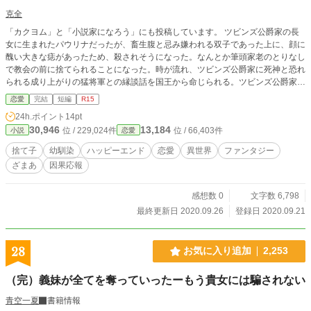
克全
「カクヨム」と「小説家になろう」にも投稿しています。 ツビンズ公爵家の長
女に生まれたパウリナだったが、畜生腹と忌み嫌われる双子であった上に、顔に
醜い大きな痣があったため、殺されそうになった。なんとか筆頭家老のとりなし
で教会の前に捨てられることになった。時が流れ、ツビンズ公爵家に死神と恐れ
られる成り上がりの猛将軍との縁談話を国王から命じられる。ツビンズ公爵家で
大切に育てられていた妹のアイリンは、王太子と結婚して王妃になる事を望んで
恋愛
完結
短編
R15
いて……
24h.ポイント
14pt
30,946
13,184
位 / 229,024件
位 / 66,403件
小説
恋愛
捨て子
幼馴染
ハッピーエンド
恋愛
異世界
ファンタジー
ざまあ
因果応報
感想数 0
文字数 6,798
最終更新日 2020.09.26
登録日 2020.09.21
28
お気に入り追加
2,253
（完）義妹が全てを奪っていったーもう貴女には騙されない
青空一夏
書籍情報