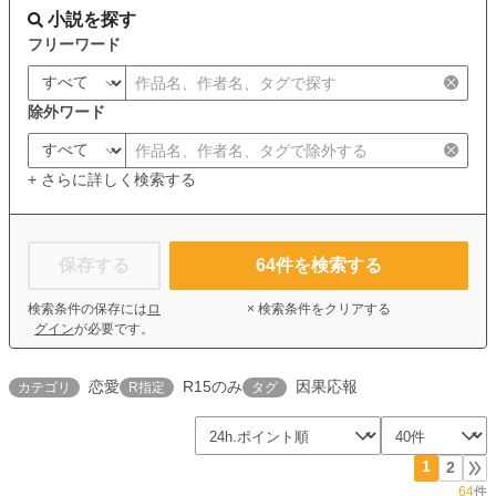
小説を探す
フリーワード
除外ワード
+ さらに詳しく検索する
保存する
64
件を検索する
検索条件の保存には
ロ
× 検索条件をクリアする
グイン
が必要です。
恋愛
R15のみ
因果応報
カテゴリ
R指定
タグ
1
2
64
件