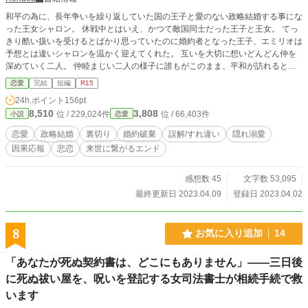
和平の為に、長年争いを繰り返していた国の王子と愛のない政略結婚する事にな
った王女シャロン。 休戦中とはいえ、かつて敵国同士だった王子と王女。 てっ
きり酷い扱いを受けるとばかり思っていたのに婚約者となった王子、エミリオは
予想とは違いシャロンを温かく迎えてくれた。 互いを大切に想いどんどん仲を
深めていく二人。 仲睦まじい二人の様子に誰もがこのまま、平和が訪れると信
じていた。 しかし、そんなシャロンに待っていたのは祖国の裏切りと、愛する
恋愛
完結
短編
R15
婚約者、エミリオの裏切りだった─── ※初投稿作『私を裏切った前世の婚約者
24h.ポイント
156pt
と再会しました。』 の、主人公達の前世の物語となります。 こちらの話の中で
8,510
3,808
位 / 229,024件
位 / 66,403件
小説
恋愛
語られていた二人の前世を掘り下げた話となります。 ❋注意❋ 二人の迎える結
末に変更はありません。ご了承ください。
恋愛
政略結婚
裏切り
婚約破棄
誤解/すれ違い
隠れ溺愛
因果応報
悲恋
来世に繋がるエンド
感想数 45
文字数 53,095
最終更新日 2023.04.09
登録日 2023.04.02
8
お気に入り追加
14
「あなたが死ぬ契約書は、どこにもありません」――三日後
に死ぬ祓い屋を、呪いを登記する女司法書士が相続手続で救
います