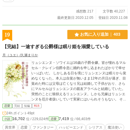
た。 そのためこんな事を言ってきたのだろう…。 でも…。 その浮気相手のお腹
にいる子どもって、 誰の子ですか？？？
感想数 217
文字数 40,227
最終更新日 2020.12.05
登録日 2020.11.08
19
お気に入り追加
403
【完結】一途すぎる公爵様は眠り姫を溺愛している
月（ユエ）/久瀬まりか
リュシエンヌ・ソワイエは16歳の子爵令嬢。皆が憧れるマル
セル・クレイン伯爵令息に婚約を申し込まれたばかりで幸せ
いっぱいだ。 しかしある日を境にリュシエンヌは眠りから覚
めなくなった。本人は自覚が無いまま12年の月日が過ぎ、目
覚めた時には父母は亡くなり兄は結婚して子供がおり、さら
にマルセルはリュシエンヌの親友アラベルと結婚していた。
突然のことに狼狽えるリュシエンヌ。しかも兄嫁はリュシエ
ンヌを厄介者扱いしていて実家にはいられそうもない。 そん
な彼女に手を差し伸べたのは、若きヴォルテーヌ公爵レオン
恋愛
完結
短編
R15
だった……。 『残念な顔だとバカにされていた私が隣国の王
24h.ポイント
49pt
子様に見初められました』『結婚前日に友人と入れ替わって
16,702
7,419
位 / 229,024件
位 / 66,403件
小説
恋愛
しまった……！』に出てくる魔法大臣ゼインシリーズです。
表紙は「簡単表紙メーカー2」で作成しました。
異世界
恋愛
ファンタジー
ハッピーエンド
シリアス
魔法使い