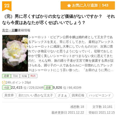
22
お気に入り追加
543
（完）男に尽くすばかりの女など価値がないですか？ それ
なら今度はあなたが尽くせばいいでしょう？
青空一夏
書籍情報
シャーロット・ビビアン公爵令嬢は婚約者として王太子であ
るアレックスを支え、常に尽くしてきた。 最初はアレックス
もシャーロットに感謝し大事にしていたものだが、次第に慣
れていき物足りないと思うようになっていく。従順でおしと
やかで賢く美しいシャーロットがつまらない女に思えてきた
のだ。 そんな時、旅の踊り子達が王宮で舞を披露する席が設
けられる。踊り子の一人であるルルに一目惚れしたアレック
スはシャーロットにこう言い放った。 「お前のように男に尽
くすばかりの女には価値がない。男は狩人だからな！ なか
恋愛
完結
短編
R15
なか飼い慣らせない我が儘な女に魅力を感じるんだ。お前は
24h.ポイント
28pt
正妃にはぴったりだから婚約破棄はしないでやるから、ルル
22,415
9,826
位 / 229,024件
位 / 66,403件
小説
恋愛
を愛妾に囲うことは認めろ！」 ルルは奔放な性格でアレック
スに対しても平気で文句を言う踊り子であった。それがたま
異世界
顔だけいい愚かな王太子
ざまぁ
因果応報
ハッピーエンド
らなく好ましく見えたアレックスであった。 初めはとても傷
つき泣き続けたシャーロットであったが、次第にそれは怒り
感想数 18
文字数 10,181
へと変わっていく。そうしてシャーロットは愚かなアレック
スに復讐をすることを誓うのだった。 ゆるふわ設定ご都合主
最終更新日 2021.12.22
登録日 2021.12.15
義。異世界のお話。ざまぁ。