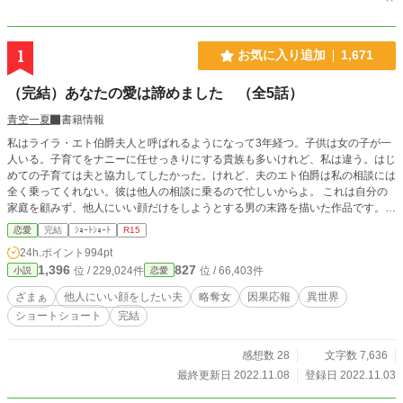
1
お気に入り追加
1,671
（完結）あなたの愛は諦めました （全5話）
青空一夏
書籍情報
私はライラ・エト伯爵夫人と呼ばれるようになって3年経つ。子供は女の子が一
人いる。子育てをナニーに任せっきりにする貴族も多いけれど、私は違う。はじ
めての子育ては夫と協力してしたかった。けれど、夫のエト伯爵は私の相談には
全く乗ってくれない。彼は他人の相談に乗るので忙しいからよ。 これは自分の
家庭を顧みず、他人にいい顔だけをしようとする男の末路を描いた作品です。
ショートショートの予定。 ゆるふわ設定。ご都合主義です。タグが増えるかも
恋愛
完結
ｼｮｰﾄｼｮｰﾄ
R15
しれません。
24h.ポイント
994pt
1,396
827
位 / 229,024件
位 / 66,403件
小説
恋愛
ざまぁ
他人にいい顔をしたい夫
略奪女
因果応報
異世界
ショートショート
完結
感想数 28
文字数 7,636
最終更新日 2022.11.08
登録日 2022.11.03