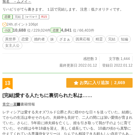
無名 －ムメイ－
リハビリがてら書きます。 １話で完結します。 注意：低クオリティです。
恋愛
完結
ｼｮｰﾄｼｮｰﾄ
R15
24h.ポイント
106pt
10,688
4,841
位 / 229,024件
位 / 66,403件
小説
恋愛
異世界
恋愛
婚約者
妹
ざまぁ
因果応報
精霊
完結
短編
女主人公
感想数 3
文字数 1,444
最終更新日 2022.01.12
登録日 2022.01.12
13
お気に入り追加
2,669
[完結]愛する人たちに裏切られた私は……
青空一夏
書籍情報
レティシアは愛する夫オズワルド公爵と共に穏やかな日々を送っていた。結婚し
てからの生活は幸せそのもの。夫婦仲も良好で、二人の間には深い愛情が育まれ
ていた。さらに、5年前に姉夫婦を亡くし、姪を引き取って我が子のように育て
ていた。その姪は今年18歳を迎え、美しく成長している。 10歳の頃から真摯に
仕えてくれている専属侍女マリーは、なんでも相談できる頼もしい存在でもあっ