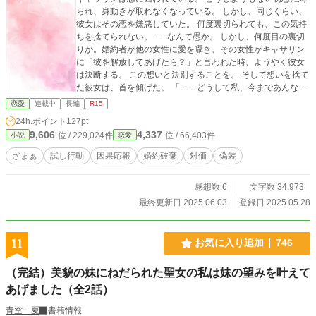
られ、身動きが取れなくなっている。 しかし、同じくらい、
彼女はその恋を嫌悪していた。 何度裏切られても、この気持
ちを捨てられない。 ──なんて愚か。 しかし、何度目の裏切
りか。婚約者が他の女性に愛を囁き、その女性がキャサリン
に「彼を解放してあげたら？」と言われた時、ようやく彼女
は決断する。 この想いと決別することを。 そして想いを捨て
た彼女は、首を傾げた。 「……どうして私、今まであんなひ
とに夢中になっていたのかしら？」
恋愛
連載中
長編
R15
24h.ポイント
127pt
9,606
4,337
位 / 229,024件
位 / 66,403件
小説
恋愛
ざまぁ
試し行動
因果応報
婚約破棄
対価
偽装
感想数 6
文字数 34,973
最終更新日 2025.06.03
登録日 2025.05.28
11
お気に入り追加
746
（完結）美貌の妹にねだられた聖女の私は妹の望みを叶えて
あげました（全2話）
青空一夏
書籍情報