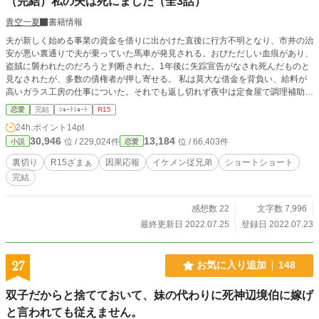
（完結）私の夫は死にました（全3話）
青空一夏
書籍情報
夫が新しく始める事業の資金を借りに出かけた直後に行方不明となり、市井の治
安が悪い裏通りで夫が乗っていた馬車が発見される。おびただしい血痕があり、
盗賊に襲われたのだろうと判断された。1年後に失踪宣告がなされ死んだものと
見なされたが、多数の債権者が押し寄せる。 私は莫大な借金を背負い、給料が
高いガラス工房の仕事についた。それでも返し切れず夜中は定食屋で調理補助の
仕事まで始める。半年後過労で倒れた私に従兄弟が手を差し伸べてくれた。 と
恋愛
完結
ｼｮｰﾄｼｮｰﾄ
R15
ころがある日、夫とそっくりな男を見かけてしまい･･････ R15ざまぁ。因果応
24h.ポイント
14pt
報。ゆるふわ設定ご都合主義です。全3話。お話しの長さに偏りがあるかもしれ
30,946
13,184
位 / 229,024件
位 / 66,403件
小説
恋愛
ません。
裏切り
R15ざまぁ
因果応報
イケメン従兄弟
ショートショート
完結
感想数 22
文字数 7,996
最終更新日 2022.07.25
登録日 2022.07.23
27
お気に入り追加
148
双子だからと捨てておいて、妹の代わりに死神辺境伯に嫁げ
と言われても従えません。