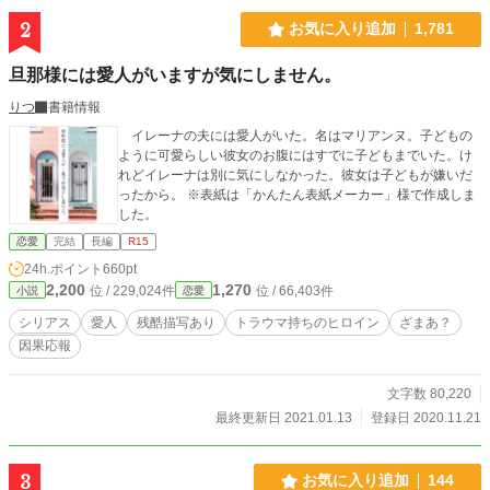
2
お気に入り追加
1,781
旦那様には愛人がいますが気にしません。
りつ
書籍情報
イレーナの夫には愛人がいた。名はマリアンヌ。子どもの
ように可愛らしい彼女のお腹にはすでに子どもまでいた。け
れどイレーナは別に気にしなかった。彼女は子どもが嫌いだ
ったから。 ※表紙は「かんたん表紙メーカー」様で作成しま
した。
恋愛
完結
長編
R15
24h.ポイント
660pt
2,200
1,270
位 / 229,024件
位 / 66,403件
小説
恋愛
シリアス
愛人
残酷描写あり
トラウマ持ちのヒロイン
ざまあ？
因果応報
文字数 80,220
最終更新日 2021.01.13
登録日 2020.11.21
3
お気に入り追加
144