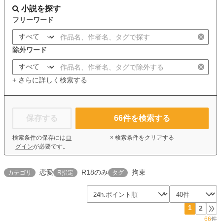
小説を探す
フリーワード
除外ワード
+ さらに詳しく検索する
保存する
66
件を検索する
検索条件の保存には
ロ
× 検索条件をクリアする
グイン
が必要です。
恋愛
R18のみ
拘束
カテゴリ
R指定
タグ
1
2
66
件