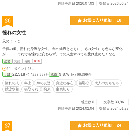
最終更新日 2026.07.03
登録日 2026.06.24
26
お気に入り追加
18
憧れの女性
風のように
子供の頃、憧れた身近な女性。 年の経過とともに、その女性にも色んな変化
が・・・ それでも憧れは変わらず、その人生すべてを受け止めたくなる
恋愛
完結
長編
R18
24h.ポイント
28pt
22,518
9,876
位 / 228,997件
位 / 66,399件
小説
恋愛
憧れの人
年上
姉の友達
身近な存在
羞恥心
大人のおもちゃ
競泳水着
寝取られ
拘束
童貞切り
感想数 0
文字数 33,961
最終更新日 2024.02.04
登録日 2024.01.28
27
お気に入り追加
24