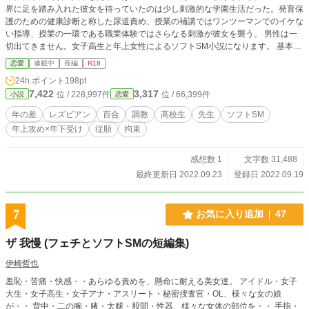
界に足を踏み入れた彼女を待っていたのは少し刺激的な学園生活だった。発育保
護のための健康診断と称した尿道責め、授業の補講ではワンツーマンでのイケな
い指導、授業の一環である職業体験ではさらなる刺激が彼女を襲う。 男性は一
切出てきません。女子高生と年上女性によるソフトSM小説になります。 基本的
に作者好みのアブノーマルなプレイ内容となっています。 かなり刺激的な表現
恋愛
連載中
長編
R18
の出てくる章には❤をつけています。
24h.ポイント
198pt
7,422
3,317
位 / 228,997件
位 / 66,399件
小説
恋愛
年の差
レズビアン
百合
調教
高校生
先生
ソフトSM
年上攻め×年下受け
従順
拘束
感想数 1
文字数 31,488
最終更新日 2022.09.23
登録日 2022.09.19
7
お気に入り追加
47
ザ 我慢 (フェチとソフトSMの短編集)
伊崎哲也
羞恥・苦痛・快感・・あらゆる責めを、懸命に耐える美女達。 アイドル・女子
大生・女子高生・女子アナ・アスリート・秘密捜査官・OL、様々な女の娘
が・・ 背中・二の腕・腋・太腿・股間・性器、様々な女体の部位を・・ 手指・