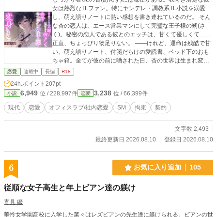
女は熱烈なTLファン。特にヤンデレ・調教系TL小説を溺愛
し、萌え語りノートに熱い感想を書き連ねているのだ。 そん
な杏の恋人は、エース営業マンにして完璧な王子様の朔(さ
く)。秘密の恋人である彼とのエッチは、甘くて優しくて……
正直、ちょっぴり物足りない。 ――けれど、運命は残酷で甘
い。萌え語りノート、付箋だらけの愛読書、ベッド下のおも
ちゃ箱。全てが彼の前に晒された日、杏の世界は生まれ変わ
った。 「どうして教えてくれなかったの? 杏の本音がそっ
恋愛
連載中
長編
R18
ちなら、僕、いくらでもそうなってあげられるよ」 理想の彼
24h.ポイント
207pt
クンが、ヤンデレ御主人様に変身！ 快感の権利を委ねる契約
6,949
3,238
位 / 228,997件
位 / 66,399件
小説
恋愛
書にサインした夜から、二人の新しい世界が開く。 https://ww
w.dlsite.com/girls/announce/=/product_id/RJ01686355.html 2
現代
恋愛
オフィスラブ/社内恋愛
SM
拘束
契約
026/8/16(日)DLsiteより同人ノベル作品の配信開始。 第1部 性
癖バレ＆タイトル回収編を、こちらで公開します。 第2部、
文字数 2,493
第3部を含む完全版は、DLsiteでお楽しみください。 ※pixi
v、ムーンライトノベルズにも掲載しています。
最終更新日 2026.08.10
登録日 2026.08.10
6
お気に入り追加
105
従順な女子高生と年上ビアン達の躾け
宵見 綴
華怜女学園高校に入学した菜々はレズビアンの先生達に躾けられる。ビアンの世