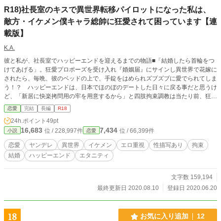
R18)社長室のキスで異世界転移パイロットになった私は、
敵方・イケメン僕キャラ総帥に狂愛されて困っています【連
載版】
K.A.
彼と私が、社長室でハッピーエンドを迎えるまでの物語■「結婚したら首輪をつ
けてあげる」。狂愛プロポーズを受け入れ『婚姻届』にサインし異世界で花嫁に
されたら、毎晩、彼のベッドの上で、手錠をはめられズブズブに愛でられてしま
う！？ ハッピーエンドは、日本でほのぼのデートした日々に戻る事だと思うけ
ど、「新居に快楽拷問用の牢を用意するから」と四肢拘束調教は当たり前、狂い
過ぎたヤンデレＳＭ溺愛で迫られ沈められそう……■優しいイケメン社長は、異
恋愛
完結
長編
R18
世界の支配を目論む『本物の悪い男』だった。「僕は、君の心と体がほしい」。
24h.ポイント
49pt
冴えないＯＬの私がイケメン社長とキスしたら異世界へと送られパイロットに。
16,683
7,434
位 / 228,997件
位 / 66,399件
小説
恋愛
戦闘で捕虜になり、目をさますとそこには科学者にして敵のエース・パイロット
にして、悪の総帥である社長の姿が。「社長室の続きをしよう」。寝室に監禁さ
恋愛
ヤンデレ
異世界
イケメン
エロ重視
性描写あり
拘束
れた私の口の中に、彼の舌が入り込み……■■「僕の妻になる為にすべて忘れ
結婚
ハッピーエンド
エタニティ
て」と言われながら洗脳装置に縛られたり、敵イケメンから、実験台や生贄とし
て扱われてみたい人向け■■■日本でのデートを振り返る形でストーリーが進行し
ます■【→→日本でのデート短編集】[ https://ncode.syosetu.com/n0062gi/ ]「僕
文字数 159,194
のスプーンでパフェを食べてもらおう。ふふ。これはお願いではない、（業務）
最終更新日 2020.08.10
登録日 2020.06.20
命令だっ！」（【※】ファミレスデートです））などを投稿しています（社長が
異世界人だと知らずに日本でオフィスラブ）
18
お気に入り追加
12