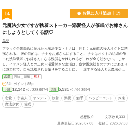
14
お気に入り追加
15
元魔法少女ですが執着ストーカー溺愛怪人が催眠でお嫁さん
にしようとしてくる話♡
烏間
ブラック企業勤めに疲れた元魔法少女・ナナは、同じく元宿敵の怪人オクトに誘
拐される。 彼の目的は、ナナをお嫁さんにすること。 ナナはオクトの組織の作
った洗脳装置でお嫁さんになる洗脳をかけられるがこれが全く効かない。 しか
し、イケメン怪人との三食＋溺愛付きな生活は、疲労困憊社畜のナナにはあまり
に魅力的で、自ら洗脳される振りをすることに。 一途すぎる怪人と元魔法少女
が織りなす、触手×溺愛のラブコメディー。
恋愛
完結
短編
R18
24h.ポイント
85pt
12,142
5,531
位 / 228,997件
位 / 66,399件
小説
恋愛
恋愛
宇宙人
ヤンデレ
執着
溺愛
触手
ハッピーエンド
拘束
魔法少女
催眠
感想数 0
文字数 8,333
最終更新日 2026.07.08
登録日 2026.07.08