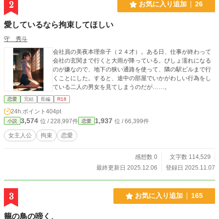
2
お気に入り追加
26
愛しているなら拘束してほしい
守 秀斗
会社員の美夜本理奈子（２４才）。ある日、仕事が終わって
会社の玄関まで行くと大雨が降っている。びしょ濡れになる
のが嫌なので、地下の狭い通路を使って、隣の駅ビルまで行
くことにした。すると、途中の部屋でいかがわしい行為をし
ている二人の男女を見てしまうのだが……。
恋愛
完結
長編
R18
24h.ポイント
404pt
3,574
1,937
位 / 228,997件
位 / 66,399件
小説
恋愛
女主人公
拘束
恋愛
感想数 0
文字数 114,529
最終更新日 2025.12.06
登録日 2025.11.07
3
お気に入り追加
165
籠の鳥の啼く、