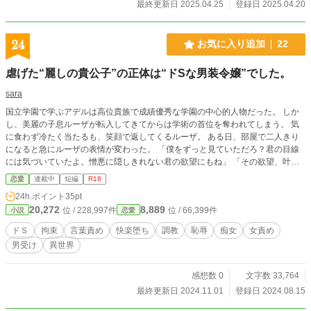
最終更新日 2025.04.25
登録日 2025.04.20
24
お気に入り追加
22
虐げた“麗しの貴公子”の正体は“ドSな男装令嬢”でした。
sara
国立学園で学ぶアデルは高位貴族で成績優秀な学園の中心的人物だった。 しか
し、美麗の子息ルーザが転入してきてからは学術の首位を奪われてしまう。 気
に食わず冷たく当たるも、笑顔で返してくるルーザ。 ある日、部屋で二人きり
になると急にルーザの表情が変わった。 「僕をずっと見ていただろ？君の目線
には気づいていたよ。憎悪に隠しきれない君の欲望にもね」 「その欲望、叶え
てあげようか？」 豹変したルーザに拘束され、誰にも言えないような内容の報
恋愛
連載中
短編
R18
復を受けることになる。 何故、ルーザは男装をしているのか。 どんな理由で王
24h.ポイント
35pt
都の学園までやってきたのか。 アデルはルーザの謎に迫っていく。
20,272
8,889
位 / 228,997件
位 / 66,399件
小説
恋愛
ドＳ
拘束
言葉責め
快楽堕ち
調教
恥辱
痴女
女責め
男受け
異世界
感想数 0
文字数 33,764
最終更新日 2024.11.01
登録日 2024.08.15