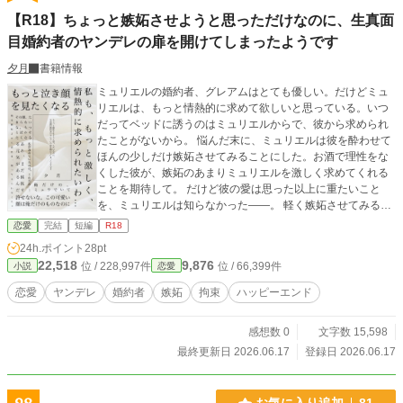
【R18】ちょっと嫉妬させようと思っただけなのに、生真面
目婚約者のヤンデレの扉を開けてしまったようです
夕月
書籍情報
ミュリエルの婚約者、グレアムはとても優しい。だけどミュ
リエルは、もっと情熱的に求めて欲しいと思っている。いつ
だってベッドに誘うのはミュリエルからで、彼から求められ
たことがないから。 悩んだ末に、ミュリエルは彼を酔わせて
ほんの少しだけ嫉妬させてみることにした。お酒で理性をな
くした彼が、嫉妬のあまりミュリエルを激しく求めてくれる
ことを期待して。 だけど彼の愛は思った以上に重たいこと
を、ミュリエルは知らなかった——。 軽く嫉妬させてみるつ
もりが、彼のヤンデレの扉を開けてしまった話。
恋愛
完結
短編
R18
24h.ポイント
28pt
22,518
9,876
位 / 228,997件
位 / 66,399件
小説
恋愛
恋愛
ヤンデレ
婚約者
嫉妬
拘束
ハッピーエンド
感想数 0
文字数 15,598
最終更新日 2026.06.17
登録日 2026.06.17