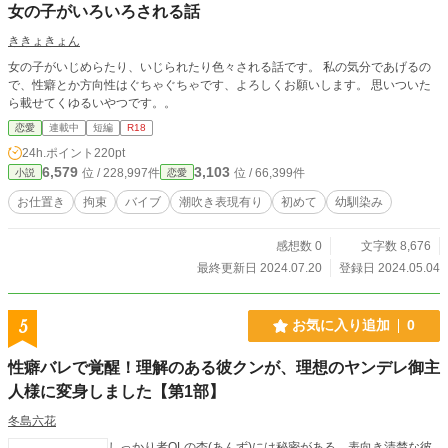
女の子がいろいろされる話
ききょきょん
女の子がいじめらたり、いじられたり色々される話です。 私の気分であげるの
で、性癖とか方向性はぐちゃぐちゃです、よろしくお願いします。 思いついた
ら載せてくゆるいやつです。。
恋愛
連載中
短編
R18
24h.ポイント
220pt
6,579
3,103
位 / 228,997件
位 / 66,399件
小説
恋愛
お仕置き
拘束
バイブ
潮吹き表現有り
初めて
幼馴染み
感想数 0
文字数 8,676
最終更新日 2024.07.20
登録日 2024.05.04
5
お気に入り追加
0
性癖バレで覚醒！理解のある彼クンが、理想のヤンデレ御主
人様に変身しました【第1部】
冬島六花
しっかり者OLの杏(あんず)には秘密がある。表向き清楚な彼