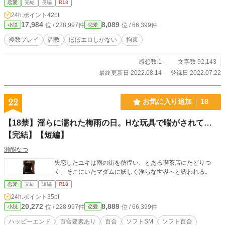
恋愛
完結
長編
R18
詫び(_ _*)ﾍﾟｺｯ 感想承認をするつもりが、却下してしまった方が居ます。申し訳
24h.ポイント
42pt
ありませんでした。 セカンド・ストーリー希望とありましたので、思案させて
17,984
8,089
位 / 228,997件
位 / 66,399件
小説
恋愛
頂きます。後日番外編として、新たに公開しますので、お楽しみ下さい。 ※9/2
6、0時より番外編公開します♫ 6話完結です
複数プレイ
調教
ほぼエロしかない
拘束
感想数 1
文字数 92,143
最終更新日 2022.08.14
登録日 2022.07.22
22
お気に入り追加
18
【18禁】淫らに濡れた梅雨の日。Hな玩具で喘がされて…
【完結】【短編】
瀬能なつ
失恋したユキは雨の街を彷徨い、とある喫茶店にたどりつ
く。そこにいたマダムに妖しく淫らな世界へと誘われる。
恋愛
完結
短編
R18
24h.ポイント
35pt
20,272
8,889
位 / 228,997件
位 / 66,399件
小説
恋愛
ハッピーエンド
百合要素あり
百合
ソフトSM
ソフト百合