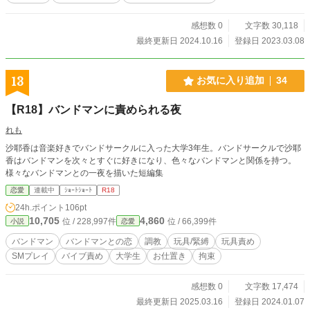
感想数 0
文字数 30,118
最終更新日 2024.10.16
登録日 2023.03.08
13
お気に入り追加
34
【R18】バンドマンに責められる夜
れも
沙耶香は音楽好きでバンドサークルに入った大学3年生。バンドサークルで沙耶
香はバンドマンを次々とすぐに好きになり、色々なバンドマンと関係を持つ。
様々なバンドマンとの一夜を描いた短編集
恋愛
連載中
ｼｮｰﾄｼｮｰﾄ
R18
24h.ポイント
106pt
10,705
4,860
位 / 228,997件
位 / 66,399件
小説
恋愛
バンドマン
バンドマンとの恋
調教
玩具/緊縛
玩具責め
SMプレイ
バイブ責め
大学生
お仕置き
拘束
感想数 0
文字数 17,474
最終更新日 2025.03.16
登録日 2024.01.07