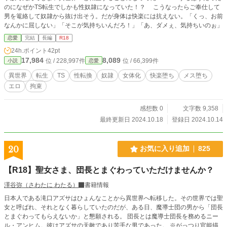
のになぜかTS転生でしかも性奴隷になっていた！？ こうなったらご奉仕して
男を篭絡して奴隷から抜け出そう。だが身体は快楽には抗えない。「くっ、お前
なんかに屈しない」「そこが気持ちいんだろ！」「あ、ダメぇ、気持ちいのぉ」
恋愛
完結
長編
R18
24h.ポイント
42pt
17,984
8,089
位 / 228,997件
位 / 66,399件
小説
恋愛
異世界
転生
TS
性転換
奴隷
女体化
快楽堕ち
メス堕ち
エロ
拘束
感想数 0
文字数 9,358
最終更新日 2024.10.18
登録日 2024.10.14
20
お気に入り追加
825
【R18】聖女さま、団長とまぐわっていただけませんか？
澤谷弥（さわたに わたる）
書籍情報
日本人である滝口アズサはひょんなことから異世界へ転移した。その世界では聖
女と呼ばれ、それとなく暮らしていたのだが、ある日、魔導士団の男から「団長
とまぐわってもらえないか」と懇願される。 団長とは魔導士団長を務めるニー
ル・アンヒム。彼はアズサの天敵であり苦手な男であった。 ※がっつり官能描