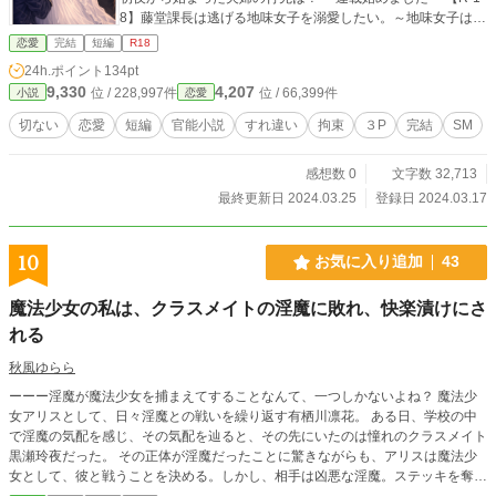
8】藤堂課長は逃げる地味女子を溺愛したい。～地味女子は推
しを拒みたい。 ～連載中～ 【R-18有】皇太子の執着と義兄
恋愛
完結
短編
R18
の献身
24h.ポイント
134pt
9,330
4,207
位 / 228,997件
位 / 66,399件
小説
恋愛
切ない
恋愛
短編
官能小説
すれ違い
拘束
３P
完結
SM
感想数 0
文字数 32,713
最終更新日 2024.03.25
登録日 2024.03.17
10
お気に入り追加
43
魔法少女の私は、クラスメイトの淫魔に敗れ、快楽漬けにさ
れる
秋風ゆらら
ーーー淫魔が魔法少女を捕まえてすることなんて、一つしかないよね？ 魔法少
女アリスとして、日々淫魔との戦いを繰り返す有栖川凛花。 ある日、学校の中
で淫魔の気配を感じ、その気配を辿ると、その先にいたのは憧れのクラスメイト
黒瀬玲夜だった。 その正体が淫魔だったことに驚きながらも、アリスは魔法少
女として、彼と戦うことを決める。しかし、相手は凶悪な淫魔。ステッキを奪わ
れ、腰を抱かれ、あっさりと捕まってしまう。 「敵の前でそんな声出して……