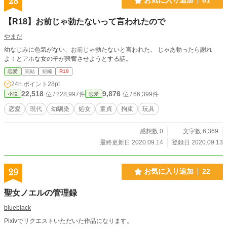
28
お気に入り追加
81
【R18】お前じゃ勃たないって言われたので
やまだ
幼なじみに色気がない、お前じゃ勃たないと言われた。 じゃあ勃ったら謝れ
よ！とアホな女の子が興奮させようとする話。
恋愛
完結
短編
R18
24h.ポイント
28pt
22,518
9,876
位 / 228,997件
位 / 66,399件
小説
恋愛
恋愛
現代
幼馴染
処女
童貞
拘束
玩具
感想数 0
文字数 6,369
最終更新日 2020.09.14
登録日 2020.09.13
29
お気に入り追加
22
聖女ノエルの管理録
blueblack
Pixivでリクエストいただいた作品になります。