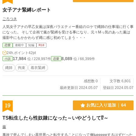
女子アナ緊縛レポート
ごろつき
人気女子アナの早乙女薫は深夜バラエティー番組のロケで縄師の仕事場に行く事
になった。 そして企画で薫が緊縛を受ける事になり、元々Mっ気のあった薫は
撮影中にもかかわらず縄に感じ初めてしまう・・・
恋愛
連載中
短編
R18
24h.ポイント
42pt
17,984
8,089
位 / 228,997件
位 / 66,399件
小説
恋愛
縄師
拘束
着衣緊縛
感想数 0
文字数 6,801
最終更新日 2024.05.07
登録日 2024.05.07
19
お気に入り追加
64
TS転生したら性奴隷になった～いやどうして⁉～
藤
事故で死んでしまい異世界へと転生することになって俺tueeeeeするはずだった