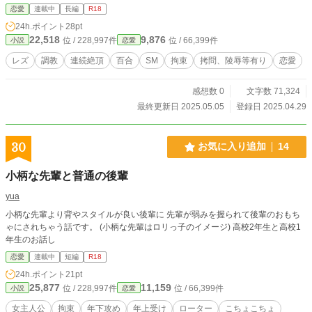
恋愛
連載中
長編
R18
24h.ポイント
28pt
22,518
9,876
位 / 228,997件
位 / 66,399件
小説
恋愛
レズ
調教
連続絶頂
百合
SM
拘束
拷問、陵辱等有り
恋愛
感想数 0
文字数 71,324
最終更新日 2025.05.05
登録日 2025.04.29
30
お気に入り追加
14
小柄な先輩と普通の後輩
yua
小柄な先輩より背やスタイルが良い後輩に 先輩が弱みを握られて後輩のおもち
ゃにされちゃう話です。 (小柄な先輩はロリっ子のイメージ) 高校2年生と高校1
年生のお話し
恋愛
連載中
短編
R18
24h.ポイント
21pt
25,877
11,159
位 / 228,997件
位 / 66,399件
小説
恋愛
女主人公
拘束
年下攻め
年上受け
ローター
こちょこちょ