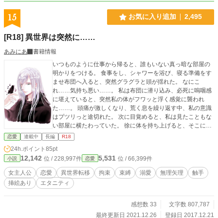
15
お気に入り追加
2,495
[R18] 異世界は突然に……
あみにあ
書籍情報
いつものように仕事から帰ると、誰もいない真っ暗な部屋の
明かりをつける。 食事をし、シャワーを浴び、寝る準備をす
ませ布団へ入ると、突然グラグラと頭が揺れた。 なにこ
れ……気持ち悪い……。 私は布団に潜り込み、必死に嗚咽感
に堪えていると、突然私の体がフワッと浮く感覚に襲われ
た……。 頭痛が激しくなり、荒く息を繰り返す中、私の意識
はプツリっと途切れた。 次に目覚めると、私は見たこともな
い部屋に横たわっていた。 徐に体を持ち上げると、そこには
綺麗な顔立ちをした男が二人、私に笑みを浮かべていた。 ***
恋愛
連載中
長編
R18
****************** ※27話で第一章完結致します。 ※84話で第
24h.ポイント
85pt
二章完結致します。 ※162話で第三章完結致します。 ※181
12,142
5,531
位 / 228,997件
位 / 66,399件
小説
恋愛
話で第四章完結致します。 ※356話で第五章完結致します。
《イラストは@tamagokikaku様(Twitter)より提供して頂きま
女主人公
恋愛
異世界転移
拘束
束縛
溺愛
無理矢理
触手
した》 短編で投稿しておりました、〇〇×私の連載版となり
挿絵あり
エタニティ
ます。 (俺様王子×私・ドS魔導士×私・ヤンデレ騎士×私・年
上医師×私) 短編を読んでいない方にもわかるようになってお
りますので、ご安心下さい。 それでは宜しくお願いいたしま
感想数 33
文字数 807,787
す。 ※無理矢理な描写があります、苦手な方はご注意下さ
最終更新日 2021.12.26
登録日 2017.12.21