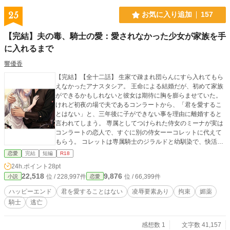
25
お気に入り追加
157
【完結】夫の毒、騎士の愛：愛されなかった少女が家族を手
に入れるまで
響優香
【完結】【全十二話】 生家で疎まれ団らんにすら入れてもら
えなかったアナスタシア。 王命による結婚だが、初めて家族
ができるかもしれないと彼女は期待に胸を膨らませていた。
けれど初夜の場で夫であるコンラートから、「君を愛するこ
とはない」と、三年後に子ができない事を理由に離婚すると
言われてしまう。 専属としてつけられた侍女のミーナが実は
コンラートの恋人で、すぐに別の侍女ーーコレットに代えて
もらう。 コレットは専属騎士のジラルドと幼馴染で、快活な
コレットと真面目で不器用なジラルドと共に、穏やかな毎日
恋愛
完結
短編
R18
を送る。 コンラートと出席した夜会でのこと。 年嵩の貴族か
24h.ポイント
28pt
ら貰った菓子に媚薬が入っていることに気づかずアナスタシ
22,518
9,876
位 / 228,997件
位 / 66,399件
小説
恋愛
アの分まで食べてしまったコンラートが、目の前にいる美し
いアナスタシアを無視できるはずもなく……。 家族を渇望し
ハッピーエンド
君を愛することはない
凌辱要素あり
拘束
媚薬
ていたアナスタシアが、愛する家族を手に入れるまでのお話
騎士
逃亡
です。 毎日4時更新。 ☆は性的描写あり。 他サイトにも掲載
しています。
感想数 1
文字数 41,157