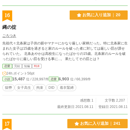
い。 ※R１８の描写がある場合はタイトルに※印をつけてお
ります。
16
お気に入り追加
20
縄の掟
ごろつき
先祖代々北条家は子供の躾やマナーにかなり厳しい家柄だった。特に北条家に生
まれた女子は15歳を過ぎると家のルールを破った者に対しては厳しい罰が課せ
られていた。 北条あやかは高校生になったばかりの15歳。北条家のルールを破
ったばかりに厳しい罰を受ける事に...。 果たしてその罰とは？
恋愛
完結
短編
R18
24h.ポイント
56pt
15,487
6,903
位 / 228,997件
位 / 66,399件
小説
恋愛
猿轡
女子高生
拘束
DID
着衣緊縛
感想数 1
文字数 2,207
最終更新日 2021.08.11
登録日 2021.08.11
17
お気に入り追加
241