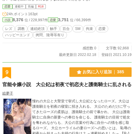
恋愛
連載中
長編
R18
24h.ポイント
163pt
8,376
3,751
位 / 228,997件
位 / 66,399件
小説
恋愛
レズ
調教
連続絶頂
触手
百合
SM
拘束
恋愛
ハッピーエンド
拷問、陵辱等有り
感想数 0
文字数 92,868
最終更新日 2022.02.18
登録日 2021.10.19
9
お気に入り追加
385
官能令嬢小説 大公妃は初夜で初恋夫と護衛騎士に乱される
絵夢子
憧れの大公と大聖堂で挙式し大公妃となったローズ。大公は
護衛騎士を初夜の寝室に招き入れる。 大公のためだけに守っ
てきたローズの柔肌は、護衛騎士の前で暴かれ、 大公は護衛
騎士に自身の新妻への奉仕を命じる。 護衛騎士の目前で処女
を奪われながらも、大公の言葉や行為に自分への情を感じ取
るローズ。 大公カーライルの妻ローズへの思いとは。 恥辱の
初夜から始まった夫婦の行先は？ ～連載始めました～ 【R-1