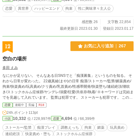
恋愛
異世界
ハッピーエンド
拘束
性に興味津々主人公
感想数 26
文字数 22,854
最終更新日 2023.01.30
登録日 2023.01.17
12
お気に入り追加
267
空白の場所
多田 えみ
なにかが足りない。 そんなある日SNSでと「痴漢募集」というものを知る。 そ
れから日常が変わった。 22歳真綾(まや)の日常 痴漢/ストーカー/監禁/媚薬責め/
拘束/快楽責め/玩具責め/クリ責め/乳首責め/性感帯開発/快楽堕ち/連続絶頂/潮吹
き/ストックホルム症候群/ヤンデレ/溺愛/狂愛/共依存/執着/ ※キーワードは完結ま
でを見越して入れています。 監禁は犯罪です。 ストーカーも犯罪です。 この物
語はフィクションです。 更新遅いです。気長にお待ちください。
恋愛
連載中
長編
R18
24h.ポイント
113pt
10,332
4,694
位 / 228,997件
位 / 66,399件
小説
恋愛
ストーカー/監禁
痴漢プレイ
調教えっち
拘束
媚薬
玩具責め
連続絶頂
快楽責め・堕ち
ストックホルム症候群