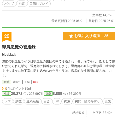
バイブ
拘束
目隠しプレイ
文字数 14,759
最終更新日 2025.06.01
登録日 2025.06.01
23
お気に入り追加
25
隷属悪魔の被虐録
blueblack
無能の吸血鬼ライラは吸血鬼の集団の中で冷遇され、使い捨てられ、囮として使
い捨てられた挙句、退魔師に捕縛されてしまう。退魔師の名前は黒須零。嗜虐癖
を持つ彼女に地下室に閉じ込められたライラは、徹底的な性拷問に晒されてい
く。
恋愛
連載中
長編
R18
24h.ポイント
35pt
20,272
8,889
位 / 228,997件
位 / 66,399件
小説
恋愛
レズ
調教
連続絶頂
百合
SM
拘束
拷問、陵辱等有り
恋愛
感想数 0
文字数 32,424