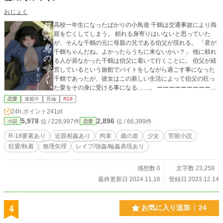
おじょく
高校一年生になったばかりの小鳥遊 千鶴は交通事故により両
親を亡くしてしまう。 頼れる身寄りはいないと思っていた
が、そんな千鶴の元に母親の兄である伯父が現れる。 「君が
千鶴ちゃんだね。よかったらうちに来ないかい？」 他に頼れ
る人が居なかった千鶴は伯父に着いて行くことに。 伯父が経
営しているという旅館でバイトをしながら過ごす事になった
千鶴であったが、彼女はこの新しい生活によって伯父の狂っ
た愛をその身に受ける事になる……。 ーーーーーーーーーー
伯父(40代男)×養女(16歳元JK) 兄妹の近親相姦を仄めかす表現
恋愛
連載中
長編
R18
があり、今後描写する可能性があります。 性描写があるタイ
24h.ポイント
241pt
トルには＊がつけられており、冒頭に要素の注釈が入りま
5,978
2,896
位 / 228,997件
位 / 66,399件
小説
恋愛
す。 基本的にはレイプ、強姦、望まない性行為を取り扱って
おります。 本作そのような犯罪行為を助長する目的で書かれ
R-18要素あり
近親相姦あり
拘束
歳の差
少女
官能小説
ているものではありません。あくまで娯楽としての読み物と
狂愛/執着
無理矢理
レイプ/強姦/輪姦表現あり
してお楽しみ下さい。
感想数 0
文字数 23,259
最終更新日 2024.11.16
登録日 2023.12.14
4
お気に入り追加
24