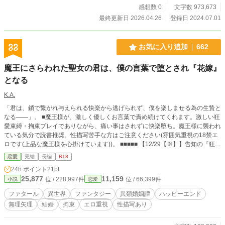
す。男性二人共ヤンデレ気味です。基本、二人共愛重め ・庵大学生は言葉でや
感想数 0
文字数 973,673
んわり攻めて、自分で動けないように催眠？にも近い拘束で、皇帝は物理的に拘
最終更新日 2026.04.26
登録日 2024.07.01
束をして、ほぼ無理やりに近い状態で、ヒロインの夜神中佐に快楽を与えます。
・物語の後半に行くほどRの話が多め ・少々、マニアックなプレイが出てきます
（拘束・薔薇・蜜を塗る等々） ・※（Ｒの話、最後まではない又は前戯） ・※
33
お気に入り追加
662
※（Ｒの話、最後までします） ・小説家になろうでも、投稿してます
魔王にさらわれた聖女の君は、僕の言葉で堕とされ『花嫁』
となる
K.A.
「君は、鎖で繋がれ与えられる快楽から逃げられず、僕を楽しませる為の生贄と
なる――」。 ■魔王様が、激しく優しくお言葉で責め続けてくれます。激しい狂
愛束縛・拘束プレイでありながら、痛い事はされずに快楽堕ち。魔王様に襲われ
ている気分で読書推奨。性描写苦手な方はご注意ください(雰囲気重視の18禁エ
ロです(上品な魔王様を心掛けています))。 ■■■■■ 【12/29【※】】告知の『狂
愛・監禁拘束・エロ』おまけ短編投稿しました。作者の作品一覧、もしくは直ア
恋愛
完結
長編
R18
クセス[ https://novel18.syosetu.com/n1748fy/ ](→『社長室のキスで異世界転移パ
24h.ポイント
21pt
イロットになった私は、敵方・イケメン僕キャラ総帥に狂愛されて困っていま
25,877
11,159
位 / 228,997件
位 / 66,399件
小説
恋愛
す』) ■■ ■【！】『対話体小説』の読みにくさを軽減させる為、独自の「改行ル
ール」、「句点ルール」を使っています。 ■『対話体小説』とは、会話形式のみ
ファタール
異世界
ファンタジー
異類婚姻譚
ハッピーエンド
で『情景描写』となり、物語としても成立させる。江戸川乱歩や室生犀星など文
無理矢理
結婚
拘束
エロ重視
性描写あり
豪の作品も発表されています。文芸の心を忘れず、それでいてラノベとしての気
軽さ表現を目指しています。 ■監禁/執着/SM調教/無理やり/鬼畜/ドＳ/ヤンデレ風