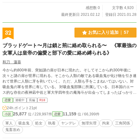
感想数 0
文字数 4,920
最終更新日 2021.02.12
登録日 2021.01.28
32
お気に入り追加
57
ブラッドゲート〜月は鎖と荊に絡め取られる〜 《軍最強の
女軍人は皇帝の偏愛と部下の愛に絡め縛られる》
和刀 蓮葵
今から約800年前、突如謎の扉が日本に現れた。そしてそこから約300年後に
次々と謎の扉が世界に現れる。そこから人類の敵である吸血鬼が化け物を引き連
れて世界に人類に牙を剥いていく。 ただ、人類も手をこまねいてはいない。対
吸血鬼の軍を世界に有している。 対吸血鬼部隊に所属している、日本国のエー
ス的な存在の夜神凪中佐と軍大学四年生の庵海斗が出会ってしまったばっかりに
歯車が少しずつ傾いていく━━━ その出会いは運命だったのか？それとも宿命
恋愛
連載中
長編
R18
だったのか？ 吸血鬼と戦う軍人と吸血鬼の皇帝との執着的な運命も宿命の一つ
24h.ポイント
21pt
だったのか？分かっているのは血の記憶だけ。記憶を蘇らせるのは誰の体に流れ
25,877
11,159
位 / 228,997件
位 / 66,399件
小説
恋愛
ている血なのか？ ✶✶✶✶✶✶✶✶✶✶✶✶✶✶✶✶✶✶✶✶✶✶✶✶✶✶✶✶✶ ・物語
の視点がコロコロと変わります。基本は主人公の夜神中佐ですが、大学生の庵学
軍人
吸血鬼
処女
執着
ヤンデレ
無理矢理
拘束
三角関係
生だったり、皇帝だったり、その他の人たちだったりと色々です。 ・前書きに
鬼畜攻め
「流血表現」と書いてあるものは、戦闘による流血表現です ❁❁❁❁❁❁❁❁❁❁
❁❁❁❁❁❁❁❁❁❁❁❁❁❁❁❁❁❁❁ ・庵大学生✕夜神中佐 皇帝✕夜神中佐で