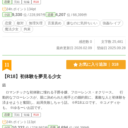
恋愛
完結
短編
R18
この姿、他の魔法少女が見たらなんて言うだろうね。」 「教室では清楚な女の
24h.ポイント
134pt
子なのにね。他の淫魔にもこんなふうに虐められたの？」 嫌がるアリスだ
9,330
4,207
位 / 228,997件
位 / 66,399件
小説
恋愛
が、黒瀬はじわじわとアリスに快楽を与えてきて、身体は反応してしまい――
魔法少女の女の子が、敵の淫魔に捕まり、ひたすら気持ち良くされてしまうだけ
恋愛
敵対
無理矢理
言葉責め
嫌なのに気持ちいい
強姦/レイプ
の話。
魔法少女
拘束
感想数 0
文字数 25,481
最終更新日 2026.02.09
登録日 2025.09.28
11
お気に入り追加
318
【R18】初体験を夢見る少女
鍋
ロマンチックな初体験に憧れる子爵令嬢、フローレンス・オクリース。 行
動的なフローレンスが、親に決められた相手との婚約前に、素敵な人と初体験を
済ませようと奮闘し、結局失敗しちゃう話。 ※R18エロです。 ※コメディか
も。 ※ゆるーいお話です。
恋愛
完結
短編
R18
24h.ポイント
113pt
10,332
4,694
位 / 228,997件
位 / 66,399件
小説
恋愛