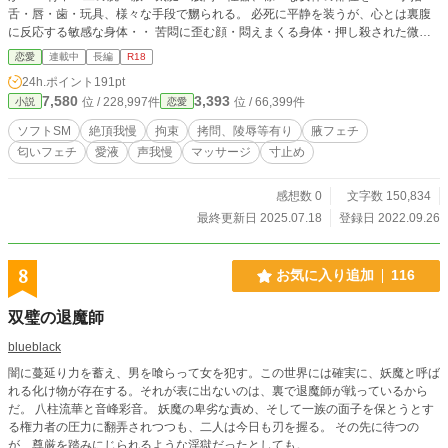
舌・唇・歯・玩具、様々な手段で嬲られる。 必死に平静を装うが、心とは裏腹
に反応する敏感な身体・・ 苦悶に歪む顔・悶えまくる身体・押し殺された微か
な呻めき声・・ 脂汗に塗れ輝く柔肌・滴る愛液に染みるショーツ・身体中から
恋愛
連載中
長編
R18
漂う咽せ返る程の性臭・・ 若い娘の体臭と体液と哭き声に満ちた、隠微な物語
24h.ポイント
191pt
が幕を開ける。
7,580
3,393
位 / 228,997件
位 / 66,399件
小説
恋愛
ソフトSM
絶頂我慢
拘束
拷問、陵辱等有り
腋フェチ
匂いフェチ
愛液
声我慢
マッサージ
寸止め
感想数 0
文字数 150,834
最終更新日 2025.07.18
登録日 2022.09.26
8
お気に入り追加
116
双璧の退魔師
blueblack
闇に蔓延り力を蓄え、男を喰らって女を犯す。この世界には確実に、妖魔と呼ば
れる化け物が存在する。それが表に出ないのは、裏で退魔師が戦っているから
だ。 八柱流華と音峰彩音。 妖魔の卑劣な責め、そして一族の面子を保とうとす
る権力者の圧力に翻弄されつつも、二人は今日も刃を握る。 その先に待つの
が、尊厳を踏みにじられるような淫獄だったとしても。