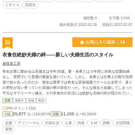
くすぐり
高校生
感想数 0
文字数 3,549
最終更新日 2022.02.26
登録日 2022.02.07
31
お気に入り追加
19
衣食住絶妙夫婦の絆――新しい夫婦生活のスタイル
越後屋工房
有名企業に勤める山見健太は今年30歳。妻・未希とは３年前に自然な恋愛結婚
をし、世間でいう普通の家庭を築いていた。しかし、未希とは仕事上の取引先関
係で知り合ったのだが、彼女は業界では有名な容姿端麗でクールな女性で、多く
の男性が言い寄っていた高嶺の華の存在だった。そんな彼女と結婚してしまった
平凡なサラリーマン健太。その衣食住の生活には絶妙な夫婦の絆が隠されてい
た。
恋愛
連載中
長編
R18
24h.ポイント
21pt
25,877
11,159
位 / 228,997件
位 / 66,399件
小説
恋愛
恋愛
アブノーマル
夫婦生活
人妻
拘束
ＳＭ
調教
主従関係
変態