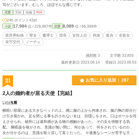
写がございます。むしろ、ほぼそんな感じです。
恋愛
完結
短編
R18
24h.ポイント
42pt
17,984
8,089
位 / 228,997件
位 / 66,399件
小説
恋愛
異世界転移
聖女
魔導士
団長
女性上位
拘束
童貞
非処女
攻守交代
ノーチェ
感想数 3
文字数 33,855
最終更新日 2023.06.14
登録日 2023.06.03
21
お気に入り追加
287
2人の婚約者が居る天使【完結】
Lynx🐈‍⬛
幌暗い部屋にある大きなベッドの上、縄に服の上から拘束され、服の胸の部分だ
け引き裂かれ、足を閉じる事を許されない女は、目隠しをされ、口はボールを咥
えさせられ、秘所には違和感がある物の感触があった。 その女を傍観する気
配。 睡眠薬を嗅がされ、意識が無い間に、何があって、何をされているのか、
女が分かるのは、意識を取り戻して直ぐだった。 ※過激なシーンが苦手な方は
ご注意下さい。 ※【籠の中の小鳥、羽ばたくJade】のキャラを出してます。 お