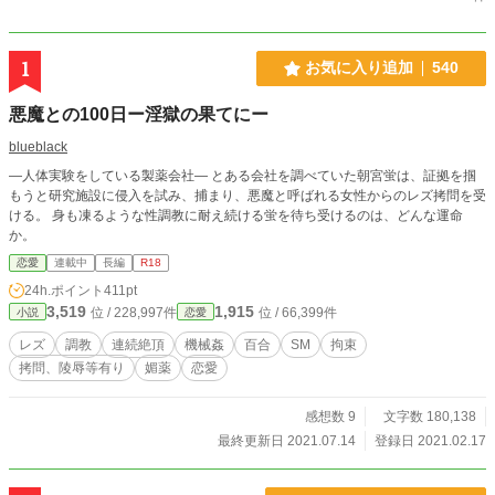
1
お気に入り追加
540
悪魔との100日ー淫獄の果てにー
blueblack
―人体実験をしている製薬会社― とある会社を調べていた朝宮蛍は、証拠を掴
もうと研究施設に侵入を試み、捕まり、悪魔と呼ばれる女性からのレズ拷問を受
ける。 身も凍るような性調教に耐え続ける蛍を待ち受けるのは、どんな運命
か。
恋愛
連載中
長編
R18
24h.ポイント
411pt
3,519
1,915
位 / 228,997件
位 / 66,399件
小説
恋愛
レズ
調教
連続絶頂
機械姦
百合
SM
拘束
拷問、陵辱等有り
媚薬
恋愛
感想数 9
文字数 180,138
最終更新日 2021.07.14
登録日 2021.02.17