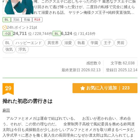
俺、このクズ王子に恋しちゃったのか？ 最悪なクズ王子に振
り回されて逃げ帰った受けが、二度目の転移で完全に捕えら
れて溺愛される話。 ヤリチン俺様クズ王子×純粋実直強気異
世界人 ハッピーエンド、ときどきシリアス、R18表現あり
BL
完結
長編
R18
完結まで執筆済み、毎日20時頃更新します！
24h.ポイント
21pt
24,711
6,124
位 / 228,744件
位 / 31,416件
小説
BL
BL
ハッピーエンド
異世界
溺愛
執着
学園
王子
男前
強気
浮気
感想数 0
文字数 62,038
最終更新日 2026.02.13
登録日 2025.12.14
29
お気に入り追加
223
拗れた初恋の雲行きは
麻田
アルファとオメガは運命で結ばれている。 お互いが惹かれ合い、求め合
う。それが、この世の理なのだ。 全寮制男子高校で風紀委員を務める鈴岡凛
太郎は今日も貞操観念が少しおかしいアルファとオメガを取り締まるベータだ。
入学式早々に悪さを働く新入生の長田理央になぜか凛太郎は気に入られてしま