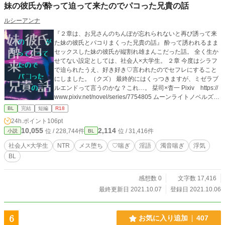
妹の彼氏が酔って迫って来たのでパコった兄貴の話
ルシーアンナ
『２章は、お兄さんのちんぽが忘れられないと再び誘って来
た妹の彼氏とパコりまくった兄貴の話』 酔って誘われるまま
セックスした妹の彼氏が縦割れ雄まんこだった話。 全く生か
せてない設定としては、社会人×大学生。 ２章 今度はシラフ
で迫られたうえ、好き好き♡言われたのでセフレにすること
にしました。（クズ） 最終的にはくっつきますが、ミゼラブ
ルエンドって言うのかな？これ…。 栞司×杳一 Pixiv https://
www.pixiv.net/novel/series/7754805 ムーンライトノベルズ
https://novel18.syosetu.com/n1704ii/ fujossy https://fujossy.j
BL
完結
短編
R18
p/books/29830 ハーメルン https://syosetu.org/novel/40636
24h.ポイント
106pt
5/
10,055
2,114
位 / 228,744件
位 / 31,416件
小説
BL
社会人×大学生
NTR
メス堕ち
♡喘ぎ
淫語
濁音喘ぎ
浮気
BL
感想数 0
文字数 17,416
最終更新日 2021.10.07
登録日 2021.10.06
6
お気に入り追加
407