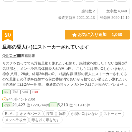
感想数 2
文字数 4,440
最終更新日 2021.01.13
登録日 2020.12.19
20
お気に入り追加
1,060
旦那の愛人(♂)にストーカーされています
Q矢(Q.➽)
書籍情報
リスクを負ってでも浮気旦那と別れたいΩ嫁と、絶対嫁を離したくない傲慢α浮
気旦那と、メンヘラ粘着体質愛人βの三つ巴。 こちらには潔いΩしかいません。
徳永 八尋、28歳、結婚3年目のΩ。 相談内容 旦那の愛人にストーカーされてる
ので旦那との子供を妊娠する前に番解消で良いから捨てたい消えたい別れたい。
※性格的にはΩが一番 漢。 ※通常の甘々オメガバースはご用意がございませ
ん、ご注意下さい。 ※真面目な話ではありません。
BL
完結
短編
R18
24h.ポイント
28pt
21,427
5,213
位 / 228,744件
位 / 31,416件
小説
BL
BLML
オメガバース
浮気
執着
か弱いΩはいない
ストーカー
メンヘラ攻め
毒を以て毒を制す