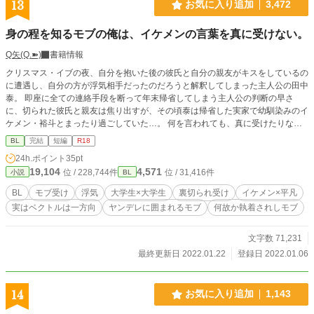
13
お気に入り追加
3,472
身の程を知るモブの俺は、イケメンの言葉を真に受けない。
Q矢(Q.➽)
書籍情報
クリスマス・イブの夜、自分を抱いた後の彼氏と自分の親友がキスをしているの
に遭遇し、自分の方が浮気相手だったのだろうと解釈してしまった主人公の田中
泰。 即座に全ての連絡手段を断って年末帰省してしまう主人公の判断の早さ
に、切られた彼氏と親友は焦り出すが、その頃泰は帰省した実家で幼馴染みのイ
ケメン・裕斗とまったり過ごしていた…。 何を言われても、真に受けたりなん
かしないモブ顔主人公。 イケメンに囲まれたフツメンはモテがちというありが
BL
完結
短編
R18
ちな話です。 大学生×大学生 ※主人公が身の程を知り過ぎています。
24h.ポイント
35pt
19,104
4,571
位 / 228,744件
位 / 31,416件
小説
BL
BL
モブ受け
浮気
大学生×大学生
裏切られ受け
イケメン×平凡
実はベクトルは一方向
ヤンデレに囲まれるモブ
何故か執着されしモブ
文字数 71,231
最終更新日 2022.01.22
登録日 2022.01.06
14
お気に入り追加
1,143