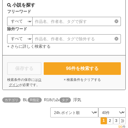
小説を探す
フリーワード
除外ワード
+ さらに詳しく検索する
保存する
96
件を検索する
検索条件の保存には
ロ
× 検索条件をクリアする
グイン
が必要です。
BL
R18のみ
浮気
カテゴリ
R指定
タグ
1
2
3
96
件