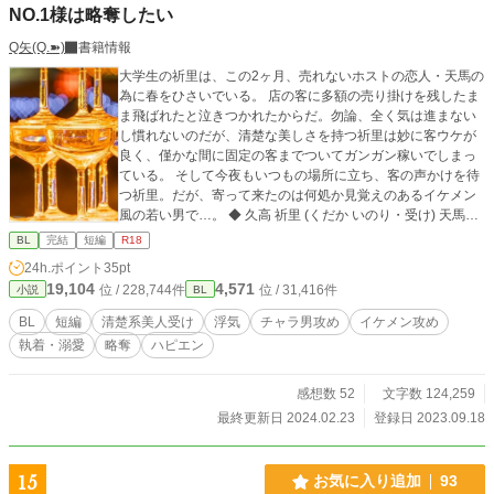
NO.1様は略奪したい
Q矢(Q.➽)
書籍情報
大学生の祈里は、この2ヶ月、売れないホストの恋人・天馬の
為に春をひさいでいる。 店の客に多額の売り掛けを残したま
ま飛ばれたと泣きつかれたからだ。勿論、全く気は進まない
し慣れないのだが、清楚な美しさを持つ祈里は妙に客ウケが
良く、僅かな間に固定の客までついてガンガン稼いでしまっ
ている。 そして今夜もいつもの場所に立ち、客の声かけを待
つ祈里。だが、寄って来たのは何処か見覚えのあるイケメン
風の若い男で…。 ◆ 久高 祈里 (くだか いのり・受け) 天馬の
為に嫌々頑張ってたけど最近限界。 ◆ 天馬 (祈里以外の視点
BL
完結
短編
R18
の時はテンマ表記・攻め) 祈里の彼氏。売れないホスト。売れ
24h.ポイント
35pt
ないなら辞めたら良いのに。 ◆ 三須 麗都 (みす れいと・攻
19,104
4,571
位 / 228,744件
位 / 31,416件
小説
BL
め) 天馬の勤務するホストクラブのNO.1様。 目線ひとつでめ
ちゃくちゃ売り上げるし甲斐性ありあり執着心もありあり。
BL
短編
清楚系美人受け
浮気
チャラ男攻め
イケメン攻め
※ゆっくり更新です ※up後に色々訂正する事があります ※あ
執着・溺愛
略奪
ハピエン
くまでフィクションですので、あの方々のシ〇ギについても
当然フィクションです
感想数 52
文字数 124,259
最終更新日 2024.02.23
登録日 2023.09.18
15
お気に入り追加
93