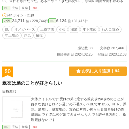
い、呆れる毎日だった。ある日やってきた転校生に、学園の均衡が崩れ始める。
その中で、中等部時代の日々が思い起こされる…。 大好きだった先輩との幸
BL
完結
長編
R18
せだった思い出、そして再会。 ずっと忘れられないあの時から、凛太郎は逃
24h.ポイント
21pt
げ出すことができない…―― ＊＊＊＊＊ 「甘雨ふりをり」に登場する風紀委
24,711
6,124
位 / 228,744件
位 / 31,416件
小説
BL
員の凛太郎主人公の話です。単品でも読めます。リンクされるものもあるので、
読んでいただけると、なおお楽しみいただけるかと思います。 ◇◇◇ 鈴岡凛太
BL
オメガバース
王道学園
α×β
溺愛
年下攻め
わんこ攻め
郎（すずおか・りんたろう） 城戸崎海智（じょうとざき・かいち） 長田理央
年上攻め
浮気
脇役
（おさだ・りお）
感想数 38
文字数 267,466
最終更新日 2024.02.25
登録日 2023.12.03
30
お気に入り追加
94
親友は弟のことが好きらしい
田原摩耶
大体タイトルです 受けの弟に恋する親友攻め×攻めのことが
好きな負けヒロイン受けの不毛スケベBLです BSS、NTR、浮
気、愛無し、親友攻め、攻めに片思い拗らせる限界受けの性
癖詰めです 弟は殆ど出てきません なんでも許せる方向け、倫
理観はないです
BL
完結
短編
R18