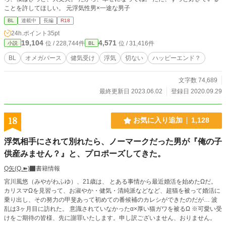
ことを許してほしい。 元浮気性男×一途な男子
BL
連載中
長編
R18
24h.ポイント
35pt
19,104
4,571
位 / 228,744件
位 / 31,416件
小説
BL
BL
オメガバース
健気受け
浮気
切ない
ハッピーエンド？
文字数 74,689
最終更新日 2023.06.02
登録日 2020.09.29
18
お気に入り追加
1,128
浮気相手にされて別れたら、ノーマークだった男が『俺の子
供産みません？』と、プロポーズしてきた。
Q矢(Q.➽)
書籍情報
宮川風悠（みやがわふゆ）、21歳は、 とある事情から最近婚活を始めたΩだ。
カリスマΩを見習って、お淑やか・健気・清純派などなど、超猫を被って婚活に
乗り出し、その努力の甲斐あって初めての番候補のカレシができたのだが… 波
乱は3ヶ月目に訪れた。 意識されていなかったα×厚い猫ガワを被るΩ ※可愛い受
けをご期待の皆様、先に謝罪いたします。申し訳ございません、おりません。