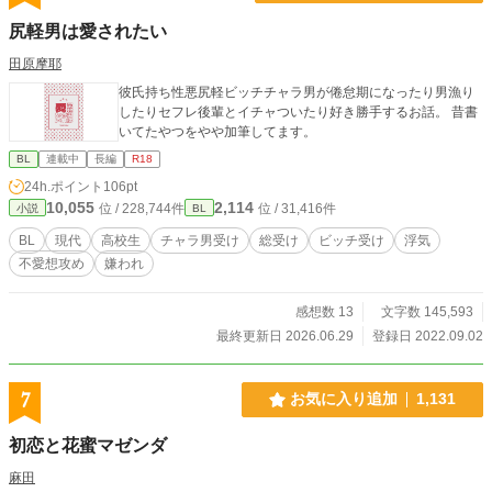
尻軽男は愛されたい
田原摩耶
彼氏持ち性悪尻軽ビッチチャラ男が倦怠期になったり男漁り
したりセフレ後輩とイチャついたり好き勝手するお話。 昔書
いてたやつをやや加筆してます。
BL
連載中
長編
R18
24h.ポイント
106pt
10,055
2,114
位 / 228,744件
位 / 31,416件
小説
BL
BL
現代
高校生
チャラ男受け
総受け
ビッチ受け
浮気
不愛想攻め
嫌われ
感想数 13
文字数 145,593
最終更新日 2026.06.29
登録日 2022.09.02
7
お気に入り追加
1,131
初恋と花蜜マゼンダ
麻田