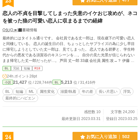
23
お気に入り追加
477
恋人の不貞を目撃してしまった失意のイケおじ攻めが、ネコ
を被った狼の可愛い恋人に収まるまでの経緯
Q矢(Q.➽)
書籍情報
最終的にはタイトル通りです。 会社員である丈一郎は、現在歳下の可愛い恋人
と同棲している。 恋人の誕生日の日、ちょっとしたサプライズの為に少し早目
に帰宅しようとしていた丈一郎は、見てしまった。 恋人である碧夢と、学生時
代からの悪友である須賀谷のキスシーンを…。 自分の見た光景が信じられない
まま帰宅した丈一郎だったが…。 芦田 丈一郎 33歳 会社員 属性:攻→？ 伊藤 碧
夢 24歳（作中で25に） 在宅ワーク 属性:受→？ 須賀谷 頼斗 33歳 販売業 属
BL
完結
短編
R18
性:？？ （芦田の大学時代からの友人）
24h.ポイント
28pt
21,427
5,213
位 / 228,744件
位 / 31,416件
小説
BL
BL
短編
ML
属性変化
溺愛/執着
年の差
長い片思い
浮気
最終的にハピエン
感想数 10
文字数 24,200
最終更新日 2023.03.31
登録日 2023.03.25
24
お気に入り追加
502