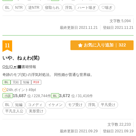
BL
NTR
逆NTR
寝取られ
浮気
ハート喘ぎ
♡喘ぎ
文字数 5,094
最終更新日 2021.11.21
登録日 2021.11.21
11
お気に入り追加
322
いや、ねぇわ(笑)
Q矢(Q.➽)
書籍情報
奇跡のモブ(笑) の浮気対処法。 同性婚が普通な世界線。
BL
完結
短編
R18
24h.ポイント
49pt
15,687
3,672
位 / 228,744件
位 / 31,416件
小説
BL
BL
短編
コメディ
イケメン
モブ受け
浮気
平凡受け
平凡主人公
美形受け
文字数 22,233
最終更新日 2021.09.29
登録日 2021.09.19