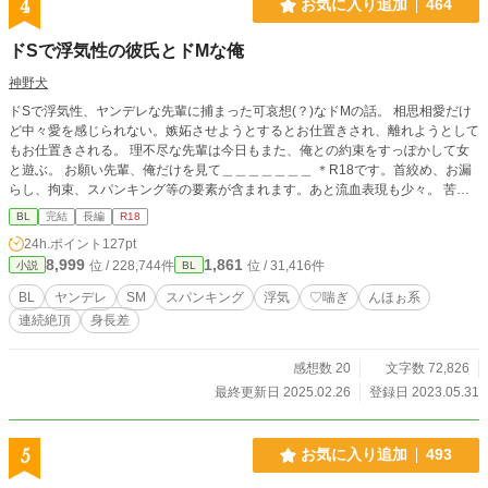
4
お気に入り追加
464
ドSで浮気性の彼氏とドMな俺
神野犬
ドSで浮気性、ヤンデレな先輩に捕まった可哀想(？)なドMの話。 相思相愛だけ
ど中々愛を感じられない。嫉妬させようとするとお仕置きされ、離れようとして
もお仕置きされる。 理不尽な先輩は今日もまた、俺との約束をすっぽかして女
と遊ぶ。 お願い先輩、俺だけを見て＿＿＿＿＿＿＿ ＊R18です。首絞め、お漏
らし、拘束、スパンキング等の要素が含まれます。あと流血表現も少々。 苦手
な方はブラウザバック。 俺の性癖を詰めました。
BL
完結
長編
R18
24h.ポイント
127pt
8,999
1,861
位 / 228,744件
位 / 31,416件
小説
BL
BL
ヤンデレ
SM
スパンキング
浮気
♡喘ぎ
んほぉ系
連続絶頂
身長差
感想数 20
文字数 72,826
最終更新日 2025.02.26
登録日 2023.05.31
5
お気に入り追加
493