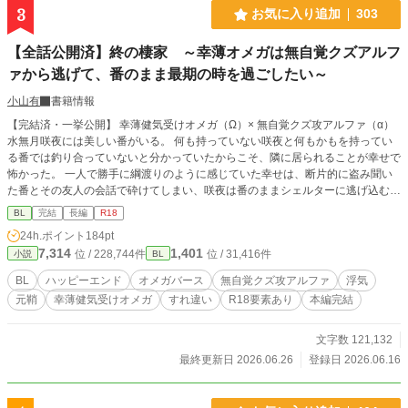
3
お気に入り追加
303
【全話公開済】終の棲家 ～幸薄オメガは無自覚クズアルフ
ァから逃げて、番のまま最期の時を過ごしたい～
小山有
書籍情報
【完結済・一挙公開】 幸薄健気受けオメガ（Ω）× 無自覚クズ攻アルファ（α）
水無月咲夜には美しい番がいる。 何も持っていない咲夜と何もかもを持ってい
る番では釣り合っていないと分かっていたからこそ、隣に居られることが幸せで
怖かった。 一人で勝手に綱渡りのように感じていた幸せは、断片的に盗み聞い
た番とその友人の会話で砕けてしまい、咲夜は番のままシェルターに逃げ込むこ
とを選んだ。離れ離れになった番同士の、壮大なすれ違いラブです。 オメガバ
BL
完結
長編
R18
ース初挑戦です。 要素：浮気 / すれ違い / 切なめ / 執着 / 元鞘 / ハッピーエンド
24h.ポイント
184pt
※クズ攻が幸せになるのが嫌な人は注意です！ とんでもなくお暇がある方は、
7,314
1,401
位 / 228,744件
位 / 31,416件
小説
BL
読んでいただけると幸いです！ ※別サイト様にも投稿しております。 追記＜20
26.6.25＞オメガ、アルファを記号表記からカタカナに変更しております。
BL
ハッピーエンド
オメガバース
無自覚クズ攻アルファ
浮気
元鞘
幸薄健気受けオメガ
すれ違い
R18要素あり
本編完結
文字数 121,132
最終更新日 2026.06.26
登録日 2026.06.16