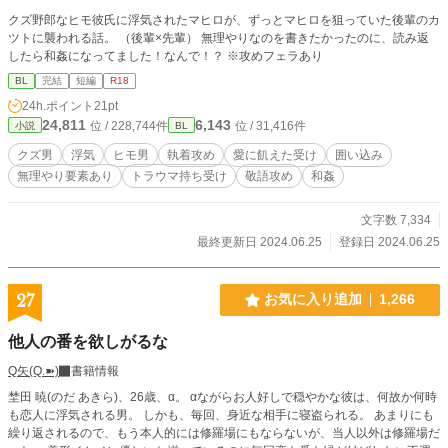
クズ野郎なヒモ彼氏に浮気されたマヒロが、ずっとマヒロを狙っていた後輩のカ
ツトに襲われる話。 （後輩×先輩） 無理やりなのを書きたかったのに、読み返
したら和姦になってました！なんで！？ ※攻めフェラあり
BL
完結
短編
R18
24h.ポイント
21pt
24,811
6,143
位 / 228,744件
位 / 31,416件
小説
BL
クズ男
浮気
ヒモ男
執着攻め
愛に飢えた受け
囲い込み
無理やり要素あり
トラウマ持ち受け
敬語攻め
和姦
文字数 7,334
最終更新日 2024.06.25
登録日 2024.06.25
27
お気に入り追加
1,266
他人の番を欲しがるな
Q矢(Q.➽)
書籍情報
埜田 暁(のだ あきら)、26歳、α。 αながらお人好しで穏やかな彼は、何故か何時
も恋人に浮気される男。 しかも、毎回、身近な相手に寝盗られる。 あまりにも
繰り返されるので、もう本人的には修羅場にもならないが、当人以外は修羅場だ