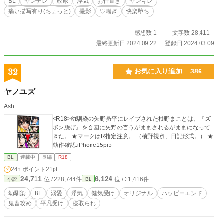
BL
ヤンデレ
放尿
浮気
お仕置き
ヤンギレ
痛い描写有り(ちょっと)
撮影
♡喘ぎ
快楽堕ち
感想数 1
文字数 28,411
最終更新日 2024.09.22
登録日 2024.03.09
32
お気に入り追加
386
ヤノユズ
Ash.
<R18>幼馴染の矢野昴平にレイプされた柚野まことは、『ズ
ボン脱げ』を合図に矢野の言うがままされるがままになって
きた。 ★マークはR指定注意。 （柚野視点、日記形式。） ★
動作確認:iPhone15pro
BL
連載中
長編
R18
24h.ポイント
21pt
24,711
6,124
位 / 228,744件
位 / 31,416件
小説
BL
幼馴染
BL
溺愛
浮気
健気受け
オリジナル
ハッピーエンド
鬼畜攻め
平凡受け
寝取られ