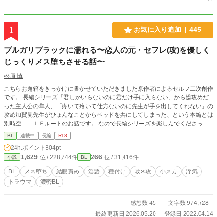
1
お気に入り追加
445
ブルガリブラックに濡れる〜恋人の元・セフレ(攻)を優しく
じっくりメス堕ちさせる話〜
松原 慎
こちらお題箱をきっかけに書かせていただきました原作者によるセルフ二次創作
です。 長編シリーズ「君しかいらないのに君だけ手に入らない」から総攻めだ
った主人公の隼人、「疼いて疼いて仕方ないのに先生が手を出してくれない」の
攻め加賀見先生がひょんなことからベッドを共にしてしまった、という本編とは
別時空……ＩＦルートのお話です。 なので長編シリーズを楽しんでくださって
いた方は非常に閲覧注意です！ ちなみに加賀見✕隼人です。 イメージが壊れる
BL
連載中
長編
R18
かも、攻めの受け堕ちは無理、という方は避けていただければ幸いです。 長編
24h.ポイント
804pt
シリーズを読んでいない方も楽しんでいただける内容にはなっていますので、惹
1,629
266
位 / 228,744件
位 / 31,416件
小説
BL
かれるものがあったらお楽しみ頂ければ嬉しいです。 普段よりも性描写多めで
す。
BL
メス堕ち
結腸責め
淫語
種付け
攻✕攻
小スカ
浮気
トラウマ
濃密BL
感想数 45
文字数 974,728
最終更新日 2026.05.20
登録日 2022.04.14