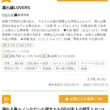
腐れ縁LOVERS
Q矢(Q.➽)
書籍情報
綺麗で浮気性な僕の恋人。 でもそんな彼の度重なる浮気なんかより、僕には最
近頭を悩ませている事がある。 ◇出原 祥（いずはら さち）24歳 会社員 ※自分
にも他人にも興味薄。2次元の住人は大好き。 ◆七居 陽呂 （なない ひろ）24歳
美容師 ※自分と出原が大好き。綺麗なものは取り敢えず好き。出原とは腐れ縁
の恋人関係。 ★伊藤 琉太 （いとう りゅうた）20歳、男前大学生 ※七居の浮気
相手になってた最中に帰ってきた出原に一目惚れ。 七居はまあまあ好きだが出
BL
完結
短編
R18
原はもっと好き。何とか出原を奪いたい。 9/22、出原父視点の前後編追加しま
24h.ポイント
21pt
した。本作品はこれにて完結です。 ありがとうございました。
24,711
6,124
位 / 228,744件
位 / 31,416件
小説
BL
浮気
腐れ縁
隠れ陰キャ美形
カースト上位美形
マイペース主人公
男前当て馬
三角関係？
妥協案
受け逃げ場無し
短編
文字数 38,182
最終更新日 2022.09.22
登録日 2022.09.15
25
お気に入り追加
66
溺れる鳥〜ノンケだった彼女もちDDが友人の彼氏とセッ×