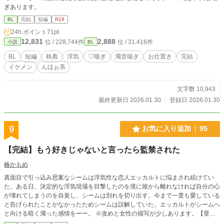
ぎあります。
BL
完結
短編
R18
24h.ポイント
71pt
12,831
2,888
位 / 228,744件
位 / 31,416件
小説
BL
BL
短編
執着
浮気
♡喘ぎ
濁音喘ぎ
お仕置き
完結
イケメン
んほぉ系
文字数 10,943
最終更新日 2026.01.30
登録日 2026.01.30
9
お気に入り追加
95
【完結】もう好きじゃないと言ったら監禁された
椿かもめ
真面目で引っ込み思案なシームは浮気性な恋人エッカルトに悩まされ続けてい
た。ある日、決定的な浮気現場を目撃したのを境に彼から離れなければ自分の心
が壊れてしまうのを自覚し、シームは別れを切り出す。今まで一度も愛している
と告げられたことがなかったためシームは誤解していた。エッカルトがシームへ
と向ける暗く濁った感情をーー。 ※攻めと女性の描写が少しあります。【受け
以外に冷酷無情な激重感情攻め×真面目奥手で傷つきやすい美少年受け】