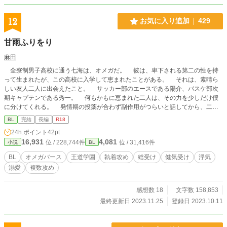
12
お気に入り追加
429
甘雨ふりをり
麻田
全寮制男子高校に通う七海は、オメガだ。 彼は、卑下される第二の性を持
って生まれたが、この高校に入学して恵まれたことがある。 それは、素晴ら
しい友人二人に出会えたこと。 サッカー部のエースである陽介、バスケ部次
期キャプテンである秀一。 何もかもに恵まれた二人は、その力を少しだけ僕
に分けてくれる。 発情期の投薬が合わず副作用がつらいと話してから、二人
は代わる代わる僕の発情期の相手をしてくれる。 こんなボランティアもして
BL
完結
長編
R18
くれる優しい友人と過ごす毎日は穏やかで心地よかった。 しかし、ある日や
24h.ポイント
42pt
ってきた転校生が……… 陽介、秀一、そして新たに出会うアルファ。 三人
16,931
4,081
位 / 228,744件
位 / 31,416件
小説
BL
のアルファに出会い、七海はどのアルファを選ぶのか… **** オメガバース で
すが、独自設定もややあるかもしれません。総受けです。 王道学園内でひっ
BL
オメガバース
王道学園
執着攻め
総受け
健気受け
浮気
そりと生きる七海がじんわりと恋する話です。 主人公はつらい思いもしま
溺愛
複数攻め
す。複数の攻めと関係も持ちますので、なんでも許せる方向けです。 少し前
に書いた作品なので、ただでさえ拙い文がもっと拙いですが、何かの足しになれ
ば幸いです。 ※※※全４６話（予約投稿済み）
感想数 18
文字数 158,853
最終更新日 2023.11.25
登録日 2023.10.11