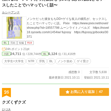
スしたことでハマっていく話〜
ルシーアンナ
ノンケだった彼女もちDD×ゲイな友人の彼氏が、セックスし
たことでハマっていく話。 Pixiv https://www.pixiv.net/novel/
show.php?id=18557798 ムーンライトノベルズ https://novel
18.syosetu.com/n1454iw/ fujossy https://fujossy.jp/books/30
371
BL
完結
短編
R18
24h.ポイント
21pt
24,711
6,124
位 / 228,744件
位 / 31,416件
小説
BL
大学生×大学生
NTR
浮気
BL
ノンケ攻め
ゲイ受け
感想数 0
文字数 5,838
最終更新日 2021.10.11
登録日 2021.10.11
26
お気に入り追加
47
クズくずクズ
ひづき