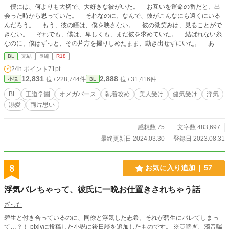
僕には、何よりも大切で、大好きな彼がいた。 お互いを運命の番だと、出
会った時から思っていた。 それなのに、なんで、彼がこんなにも遠くにいる
んだろう。 もう、彼の瞳は、僕を映さない。 彼の微笑みは、見ることがで
きない。 それでも、僕は、卑しくも、まだ彼を求めていた。 結ばれない糸
なのに、僕はずっと、その片方を握りしめたまま、動き出せずにいた。 あ
の、美しいつつじでの誓いを、忘れられずにいた。 甘い花蜜をつけた、誓い
BL
完結
長編
R18
のキスを、忘れられずにいた。 ◇◇◇ 傍若無人の生粋のアルファである生徒
24h.ポイント
71pt
会長と、「氷の花」と影で呼ばれている表情の乏しい未完全なオメガの話。
12,831
2,888
位 / 228,744件
位 / 31,416件
小説
BL
オメガバース独自解釈が入ります。固定攻め以外との絡みもあります。なんでも
大丈夫な方、ぜひお楽しみいただければ幸いです。 九条 聖（くじょう・ひじ
BL
王道学園
オメガバース
執着攻め
美人受け
健気受け
浮気
り） 西園寺 咲弥（さいおんじ・さくや） 夢木 美久（ゆめぎ・みく） 北条
溺愛
両片思い
柊（ほうじょう・しゅう） ◇◇◇ ご感想やいいね、ブックマークなど、あり
がとうございます。大変励みになります。
感想数 75
文字数 483,697
最終更新日 2024.03.30
登録日 2023.08.31
8
お気に入り追加
57
浮気バレちゃって、彼氏に一晩お仕置きされちゃう話
ざった
碧生と付き合っているのに、同僚と浮気した志希。それが碧生にバレてしまっ
て…？！ pixivに投稿した小説に後日談を追加したものです。 ※♡喘ぎ、濁音喘