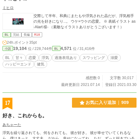
ミヒロ
交際して半年、和典にまたもや浮気された晶だが、浮気相手
の光を好きになり...。 ウケ×ウケの恋愛。 ※ 表紙イラスト as
-AIart 様- （素敵なイラストありがとうございます！）
BL
完結
長編
R18
24h.ポイント
35pt
19,104
4,571
位 / 228,744件
位 / 31,416件
小説
BL
BL
甘々
恋愛
浮気
過激表現あり
スワッピング
溺愛
ハッピーエンド
健気
感想数 0
文字数 30,017
最終更新日 2021.07.14
登録日 2021.03.30
17
お気に入り追加
909
好き、これからも。
あちゃーた
浮気を繰り返されても、何をされても。 彼が好き。 彼が幸せでいてくれるな
ら、僕はきっと、大丈夫。 だから、幸せになってね。 ただ、ずっと好きでいる