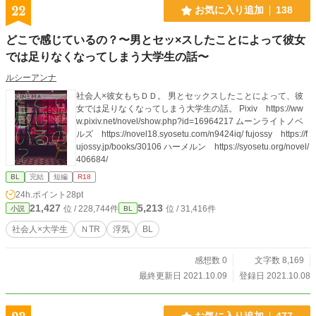
22
お気に入り追加
138
どこで感じているの？〜男とセッ×スしたことによって彼女
では足りなくなってしまう大学生の話〜
ルシーアンナ
社会人×彼女もちＤＤ。 男とセックスしたことによって、彼
女では足りなくなってしまう大学生の話。 Pixiv https://ww
w.pixiv.net/novel/show.php?id=16964217 ムーンライトノベ
ルズ https://novel18.syosetu.com/n9424iq/ fujossy https://f
ujossy.jp/books/30106 ハーメルン https://syosetu.org/novel/
406684/
BL
完結
短編
R18
24h.ポイント
28pt
21,427
5,213
位 / 228,744件
位 / 31,416件
小説
BL
社会人×大学生
ＮTR
浮気
BL
感想数 0
文字数 8,169
最終更新日 2021.10.09
登録日 2021.10.08