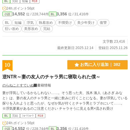
BL
完結
短編
R18
24h.ポイント
56pt
14,552
3,356
位 / 228,744件
位 / 31,416件
小説
BL
BL
短編
浮気
執着攻め
不憫受け
美少年受け
復讐
狂い攻め
美形攻め
完結
文字数 23,416
最終更新日 2025.12.14
登録日 2025.11.26
10
お気に入り追加
382
逆NTR～妻の友人のチャラ男に寝取られた僕～
のらねことすていぬ
書籍情報
妻が浮気しているかもしれない……。そう思った夫、浅木 湊人（あさぎ みな
と）は、妻の友人のチャラ男と一緒に飲みに行くことになる。妻が浮気している
探りを入れようと思ったが、なぜか気が付くとチャラ男とラブホにいて……。
※浮気要素があるのご注意ください チャラそうに見える男×流され受け
BL
完結
ｼｮｰﾄｼｮｰﾄ
R18
24h.ポイント
56pt
14,552
3,356
位 / 228,744件
位 / 31,416件
小説
BL