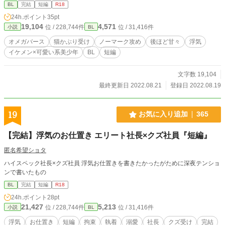
BL
完結
短編
R18
24h.ポイント
35pt
19,104
4,571
位 / 228,744件
位 / 31,416件
小説
BL
オメガバース
猫かぶり受け
ノーマーク攻め
後ほど甘々
浮気
イケメン×可愛い系美少年
BL
短編
文字数 19,104
最終更新日 2022.08.21
登録日 2022.08.19
19
お気に入り追加
365
【完結】浮気のお仕置き エリート社長×クズ社員『短編』
匿名希望ショタ
ハイスペック社長×クズ社員 浮気お仕置きを書きたかったがために深夜テンショ
ンで書いたもの
BL
完結
短編
R18
24h.ポイント
28pt
21,427
5,213
位 / 228,744件
位 / 31,416件
小説
BL
浮気
お仕置き
短編
拘束
執着
溺愛
社長
クズ受け
完結