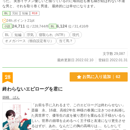
った。 美形イケメン優しいと揃っているのに毎回恋も番も縁が結ばれない不運
な男と、それを取り巻く男達。 最終的には幸せになります。
BL
完結
短編
R18
24h.ポイント
21pt
24,711
6,124
位 / 228,744件
位 / 31,416件
小説
BL
BL
短編
浮気
寝取られ（NTR）
現代
オメガバース（独自設定有り）
当て馬？
文字数 29,087
最終更新日 2022.02.10
登録日 2022.01.31
28
お気に入り追加
62
終わらないエピローグを君に
胡桃 ぱん
「お前を手に入れるまで、このエピローグは終わらせない」
斎藤 永、16歳、高校2年生 神様の眷属に泣きつかれ転移し
た異世界で、優等生の皮を被り悪行を重ねる王子様がいるら
しい。世界の崩壊を止めるべく王子様と友達になり更生させ
るはずが、あれ、なんだこの胸の高鳴りは...、もしかして