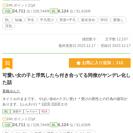
24h.ポイント
21pt
24,711
6,124
位 / 228,744件
位 / 31,416件
小説
BL
BL
短編
学生
平凡受け
美形×平凡
親友攻め
BSS
愛無し
浮気
感想数 0
文字数 12,157
最終更新日 2023.12.17
登録日 2023.12.17
31
お気に入り追加
112
可愛い女の子と浮気したら付き合ってる同僚がヤンデレ化し
た話
蔓巍ゆんた
タイトルのままです。 やばい攻め×クズい受け ＊受けの異性との行為の描写が
あります。(ふんわり) ＊1話完 2話目エロ
BL
連載中
ｼｮｰﾄｼｮｰﾄ
R18
24h.ポイント
21pt
24,711
6,124
位 / 228,744件
位 / 31,416件
小説
BL