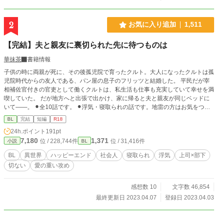
2
お気に入り追加
1,511
【完結】夫と親友に裏切られた先に待つものは
華抹茶
書籍情報
子供の時に両親が死に、その後孤児院で育ったクルト。大人になったクルトは孤
児院時代からの友人である、パン屋の息子のフリッツと結婚した。 平民だが宰
相補佐官付きの官吏として働くクルトは、私生活も仕事も充実していて幸せを満
喫していた。 だが地方へと出張で出かけ、家に帰ると夫と親友が同じベッドに
いて――。 ⚫︎全10話です。 ⚫︎浮気・寝取られの話です。地雷の方はお気をつけ
下さい。 ⚫︎エロの所は※印付けてます。
BL
完結
短編
R18
24h.ポイント
191pt
7,180
1,371
位 / 228,744件
位 / 31,416件
小説
BL
BL
異世界
ハッピーエンド
社会人
寝取られ
浮気
上司×部下
切ない
愛の重い攻め
感想数 10
文字数 46,854
最終更新日 2023.04.07
登録日 2023.04.03