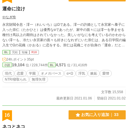
運命に泣け
やなぎ怜
永宮財閥令息・澪一（れいいち）はΩである。澪一の許婚として永宮家へ養子に
入った崇仁（たかひと）は優秀なαであったが、家中の面々には澪一を孕ませる
種付け馬以上の期待はされていなかった。美しいがなにを考えているのかわから
ない澪一も、冷たい永宮家の面々も好きになれずにいた崇仁は、ある日学院の編
入生でΩの花織（かおる）に恋をする。崇仁は花織こそが自身の「運命」だと確
信するようになるが――？ ※オメガバース。フェロモンを使って思い合う者同
BL
完結
短編
R18
士を引き裂くΩ（澪一）の話。花織が澪一の従弟に寝取られます。その他の注意
24h.ポイント
35pt
事項はタグをご確認ください。 ※性的表現あり。
19,104
4,571
位 / 228,744件
位 / 31,416件
小説
BL
現代
恋愛
学園
オメガバース
α×Ω
浮気
嫉妬
愛憎
NTR/寝取られ
無理矢理
文字数 15,558
最終更新日 2021.01.06
登録日 2021.01.02
16
お気に入り追加
33
ネコとネコ