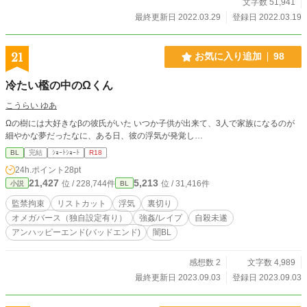
文字数 51,941
最終更新日 2022.03.29
登録日 2022.03.19
21
お気に入り追加
98
冷たい檻の中のΩくん
こうらい ゆあ
Ωの樹には大好きなβの彼氏がいた いつか子供が出来て、3人で家族になるのが
細やかな夢だったなに、ある日、彼の浮気が発覚し…
BL
完結
ｼｮｰﾄｼｮｰﾄ
R18
24h.ポイント
28pt
21,427
5,213
位 / 228,744件
位 / 31,416件
小説
BL
監禁拘束
リストカット
浮気
裏切り
オメガバース（独自設定有り）
強姦/レイプ
自殺未遂
アンハッピーエンド(バッドエンド)
闇BL
感想数 2
文字数 4,989
最終更新日 2023.09.03
登録日 2023.09.03