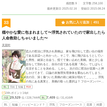
感想数 9
文字数 258,100
最終更新日 2025.02.16
登録日 2015.08.24
33
お気に入り追加
451
穏やかな愛に包まれまして〜浮気されていたので家出したら
人命救助しちゃいました〜
天宮叶
恋人の哲治に浮気され美鶴は、家を飛び出して思い出の場所
である浜辺へと向かった。そこで、海に飛び込もうとしてい
た男性、緒深と出会う。慌てて食い止めた美鶴。彼と少し会
話をして別れると、自分の店である花屋『美心』でしばらく
生活することを決める。 しかし、次の日に哲治が花屋へと押
しかけてきて、口論の末無理矢理身体を重ねられてしまう。
次の日、深く傷ついた美鶴の前に緒深が現れて＿＿＿＿ 浮気
の先にある真実と、美鶴の取った選択は？ フローズンバース
が届ける、切ない純愛物語をお楽しみください。 ※フローズ
BL
完結
短編
R18
ンバースは天宮が独自で作った新しいバース設定になりま
24h.ポイント
14pt
す。 【フローズンバース概要】 氷（アイス） 恋をすると、
29,529
7,409
位 / 228,744件
位 / 31,416件
小説
BL
体温が上昇して身体が少しずつ溶けてしまう。溶けた身体は
専用の容器に入れて取っておくと病院で治してもらえるけ
BL
短編
ハッピーエンド？
浮気
フローズンバース
花屋
純愛