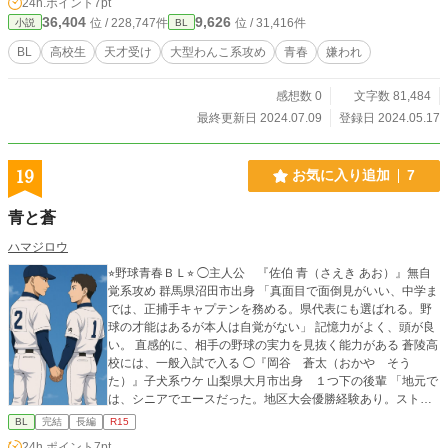
24h.ポイント
7pt
め、それでも必死にリハビリをしていた光だったが、精神的
36,404
9,626
位 / 228,747件
位 / 31,416件
小説
BL
に追い詰められてしまう。そして、ある日を境に両親は光に
祖父や祖母のいる日本で暮らすように言いつけ精神的にもギ
BL
高校生
天才受け
大型わんこ系攻め
青春
嫌われ
リギリだった光は拒否することができず、幼い頃に離れた日
本へと帰国して、彼にとって初めての日本の学生生活を送る
感想数 0
文字数 81,484
事になる。 そんな中で出会う蜜柑色の髪色を持つ、バスケの
才能が光っている、昔見たアニメの主人公のような普通と輝
最終更新日 2024.07.09
登録日 2024.05.17
きを併せ持つ、芦家亮介と出会う。 突出していなくても恵ま
れたものを持つ芦家とピアノの翼を奪われた天才である黒瀬
の交わる先にあるものは…。 ※荒削りで展示してますので、
19
お気に入り追加
7
直してまた貼り直したりします。ご容赦ください。
青と蒼
ハマジロウ
⭐︎野球青春ＢＬ⭐︎ ◯主人公 『佐伯 青（さえき あお）』無自
覚系攻め 群馬県沼田市出身 「真面目で面倒見がいい、中学ま
では、正捕手キャプテンを務める。県代表にも選ばれる。野
球の才能はあるが本人は自覚がない」 記憶力がよく、頭が良
い。 直感的に、相手の野球の実力を見抜く能力がある 蒼陵高
校には、一般入試で入る ◯『岡谷 蒼太（おかや そう
た）』子犬系ウケ 山梨県大月市出身 １つ下の後輩 「地元で
は、シニアでエースだった。地区大会優勝経験あり。ストレ
ートは弱いが、多くの球種を投げ分ける制球力ある。得意球
BL
完結
長編
R15
はフォーク。他、スライダー、カーブ、シュート、チェンジ
24h.ポイント
7pt