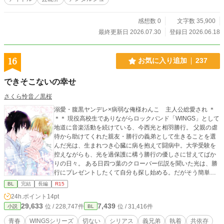
イドルに溺愛されて、恋もステージもプロデュースされる件
<TOMARIGIシリーズ> 』 2026.6 改稿版です。 ストーリーが
変更されています。 表紙はAIを使用したイラストです
感想数 0
文字数 35,900
最終更新日 2026.07.30
登録日 2026.06.18
16
お気に入り追加
237
できそこないの幸せ
さくら怜音／黒桜
溺愛・腹黒ヤンデレ×病弱な俺様わんこ 主人公総愛され ＊
＊＊ 現役高校生でありながらロックバンド「WINGS」として
地道に音楽活動を続けている、今西光と相羽勝行。 父親の虐
待から助けてくれた親友・勝行の義弟として生きることを選
んだ光は、生まれつき心臓に病を抱えて闘病中。大学受験を
控えながらも、光を過保護に構う勝行の優しさに甘えてばか
りの日々。 ある日四つ葉のクローバー伝説を聞いた光は、勝
行にプレゼントしたくて自分も探し始める。だがそう簡単に
は見つからず、病弱な身体は悲鳴をあげてしまう。 音楽活動
BL
完結
長編
R15
の相棒として、義兄弟として、互いの手を取り生涯寄り添う
24h.ポイント
14pt
ことを選んだ二人の純愛青春物語。 ★★★ WINGSシリーズ
29,633
7,439
位 / 228,747件
位 / 31,416件
小説
BL
本編第２部 ★★★ 高校3年生の物語を収録しています。 ▶
本編Ⅰ 背徳の堕天使 全2巻 （kindle電子書籍）の続編にな
青春
WINGSシリーズ
切ない
シリアス
義兄弟
執着
共依存