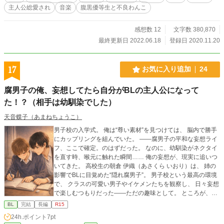
ります。読めない方向けににあらすじをつけています。 冒頭
主人公総愛され
音楽
腹黒優等生と不良わんこ
の人物紹介＆あらすじページには内容のネタバレも含まれま
すのでご注意ください。 ※前作「両翼少年協奏曲」とは同じ
時系列の話です 視点や展開が多少異なります。単品でも楽し
感想数 12
文字数 380,870
めますが、できれば両方ご覧いただけると嬉しいです ※主人
最終更新日 2022.06.18
登録日 2020.11.20
公は被虐待のトラウマを抱えています。軽度な暴力シーンが
あります。苦手な方はご注意くだださい。
17
お気に入り追加
24
腐男子の俺、妄想してたら自分がBLの主人公になって
た！？（相手は幼馴染でした）
天音蝶子（あまねちょうこ）
男子校の入学式。 俺は“尊い素材”を見つけては、 脳内で勝手
にカップリングを組んでいた。 ――腐男子の平和な妄想ライ
フ、ここで確定。のはずだった。 なのに、幼馴染がネクタイ
を直す時、喉元に触れた瞬間…… 俺の妄想が、現実に追いつ
いてきた。 高校生の朝倉 伊織（あさくら いおり）は、 姉の
影響でBLに目覚めた“隠れ腐男子”。 男子校という最高の環境
で、 クラスの可愛い男子やイケメンたちを観察し、 日々妄想
で楽しむつもりだった――ただの趣味として。 ところが、小
学校からずっと一緒の 幼馴染・相沢 朔（あいざわ さく）
BL
完結
長編
R15
が、 最近やたらと優しい。 妄想の中では何でもできるのに、
24h.ポイント
7pt
現実の朔には心臓が追いつかない。 そして伊織は気づいてし