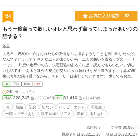
24
お気に入り追加
83
もう一度言って欲しいオレと思わず言ってしまったあいつの
話する？
藍音
ある日、親友の壮介はおれたちの友情をぶち壊すようなことを言い出したんだ。
なんで？どうして？ そんな二人の出会いから、二人の想いを綴るラブストーリ
ーです。 片想い進行中の方、失恋経験のある方に是非読んでもらいたい、切な
いお話です。 勇太と壮介の視点が交互に入れ替わりながら進みます。 お話の重
複は可能な限り避けながら、ストーリーは進行していきます。 少しでもお楽し
みいただけたら、嬉しいです。 （R4.11.3 全体に手を入れました） 【ちょこっ
BL
完結
短編
R15
とネタバレ】 番外編にて二人の想いが通じた後日譚を進行中。 BL大賞期間内に
24h.ポイント
0pt
番外編も完結予定です。
228,747
31,416
位 / 228,747件
位 / 31,416件
小説
BL
BL
短編
初恋
切ない
ハッピーエンド
高校生
一部コメディあり
後半結構シリアス
青春
両片思い
感想数 3
文字数 80,990
最終更新日 2022.11.20
登録日 2022.01.27