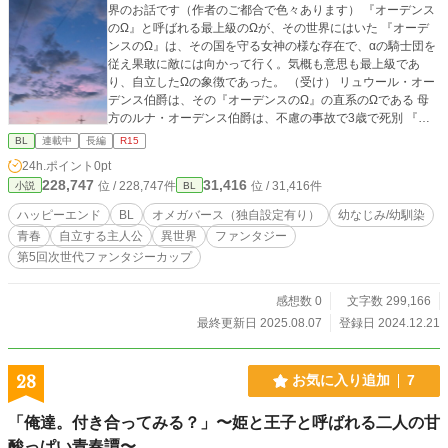
界のお話です（作者のご都合で色々あります） 『オーデンス
のΩ』と呼ばれる最上級のΩが、その世界にはいた 『オーデ
ンスのΩ』は、その国を守る女神の様な存在で、αの騎士団を
従え果敢に敵には向かって行く。気概も意思も最上級であ
り、自立したΩの象徴であった。 （受け） リュウール・オー
デンス伯爵は、その『オーデンスのΩ』の直系のΩである 母
方のルナ・オーデンス伯爵は、不慮の事故で3歳で死別 『オ
ーデンスのΩ』を守る人々に助けられて、今トルベール学園
BL
連載中
長編
R15
の高等部1年生 正義感が強く、計算が得意で、特に記憶力、
24h.ポイント
0pt
数字に関する記憶は忘れない。 （攻め） クラーブ・グランデ
228,747
31,416
位 / 228,747件
位 / 31,416件
小説
BL
ールはグランデール侯爵家の御曹司でα。 リュウールとは家
族ぐるみの付き合いがあった。 リュウールが生まれた時から
ハッピーエンド
BL
オメガバース（独自設定有り）
幼なじみ/幼馴染
彼の匂いを嗅ぎ分ける事ができ、 リュウールを自分の番と意
青春
自立する主人公
異世界
ファンタジー
識していた。 リュウールとは2歳年上、トルベール学園高等
第5回次世代ファンタジーカップ
部3年 トルベール学園高等部は飛び級制度があって1年の8月
以降は高等部卒業できる クラーブは、優秀なで飛び級制度権
利を有していたが、リュウールの高等部入学迄在学中であっ
感想数 0
文字数 299,166
た そんな2人を軸に、リュウールが、立派に北の騎士団を率
最終更新日 2025.08.07
登録日 2024.12.21
いて、悪事を暴き出す予定ですが、妄想過多の風鈴ですの
で、きっと最後までの自信はないですが、頑張ってみます。
先ずは、第一部投稿します。応援よろしくお願いします🤗 6
28
お気に入り追加
7
月1日12:00より第二部投稿します 第二部は、リュウールの継
承式、オーデンス入城、アスラン王国脱出とリュウールもク
「俺達。付き合ってみる？」〜姫と王子と呼ばれる二人の甘
ラーブも動き回ります リュウールも少しずつ成長できている
と思うので、よろしくお願いします
酸っぱい青春譚〜