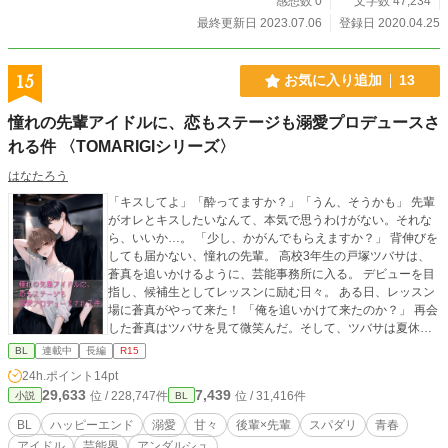
感想数 0
文字数 47,234
最終更新日 2023.07.06
登録日 2020.04.25
15
お気に入り追加
13
憧れの先輩アイドルに、恋もステージも溺愛プロデュースさ
れる件 〈TOMARIGIシリーズ〉
はなたろう
「キスしてよ」「酔ってますか？」「うん、そうかも」 先輩
がオレとキスしたいなんて、本気で思うわけがない。それな
ら、いいか…。 「少し、かがんでもらえますか？」 背伸びを
しても届かない、憧れの先輩。 高校3年生の戸塚ツバサは、
蒼真を追いかけるように、芸能事務所に入る。 デビューを目
指し、候補生としてレッスンに励む日々。 ある日、レッスン
場に蒼真がやって来た！ 「俺を追いかけて来たのか？」 再会
した蒼真はツバサを見て微笑んだ。そして、ツバサは夏休み
の間、蒼真の家で暮らすことになった。 いつか同じステージ
BL
連載中
長編
R15
に立ちたい！ ツバサが他の候補生と息の合ったダンスを披露
24h.ポイント
14pt
する。 蒼真は褒めるどころか、嫉妬を剥き出しにしてきた―
29,633
7,439
位 / 228,747件
位 / 31,416件
小説
BL
―！ 友情と、憧れと、そして胸の奥に芽生え始めた恋。 憧れ
の先輩が見せた、アイドルの素顔と本音とは。 高校3年生の
BL
ハッピーエンド
溺愛
甘々
後輩×先輩
スパダリ
青春
夏。ツバサの恋が動き出す。 〈ご案内〉 本作品は、『先輩ア
アイドル
芸能界
アンダルシュ