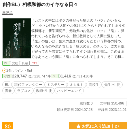
創作BL）相模和都のカイキなる日々
黑野羊
「カズトの中にはボクの番だった狛犬の『バク』がいるん
だ」 小さい頃から人間やお化けにやたらと好かれてしまう相
模和都は、新学期初日、元狛犬のお化け・ハクに『鬼』に狙
われていると告げられる。新任教師として人間に混じった
『鬼』の狙いは、狛犬の生まれ変わりだという和都の持つ、
いろんなものを惹き寄せる『狛犬の目』のチカラ。霊力も低
く寄ってきた悪霊に当てられてすぐ倒れる和都は、このまま
ではあっという間に『鬼』に食べられてしまう。そこで和都
は、霊力が強いという養護教諭の仁科先生にチカラを分けて
BL
完結
長編
R15
もらいながら、『鬼』をなんとかする方法を探すのだが──。
24h.ポイント
0pt
オカルト×ミステリ×ラブコメ（BL）の現代ファンタジー。
228,747
31,416
位 / 228,747件
位 / 31,416件
小説
BL
「*」のついている話は、キスシーンなどを含みます。 ※小説
家になろう、カクヨムでも掲載しています。 ※Pixiv、Xfolio
BL
現代ファンタジー
ミステリー
オカルト
高校生
先生×生徒
では分割せずに掲載しています。 ＝＝＝ 主な登場人物） ・
青春
ラブコメ
教師×生徒
ハッピーエンド
相模和都：本作主人公。高校二年、お化けが視える。 ・仁科
先生：和都の通う高校の、養護教諭。 ・春日祐介：和都の中
学からの友人。 ・小坂、菅原：和都と春日のクラスメイト。
感想数 0
文字数 350,496
最終更新日 2024.07.28
登録日 2023.11.01
30
お気に入り追加
27