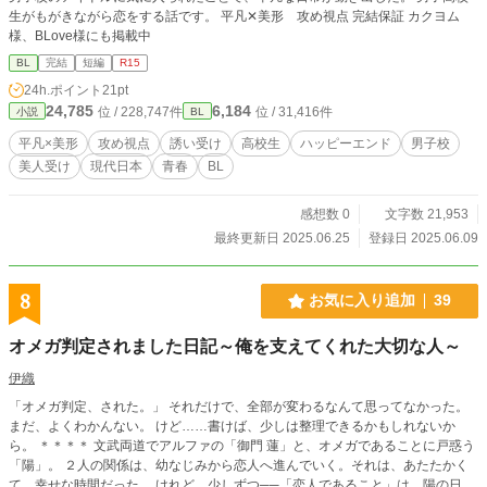
生がもがきながら恋をする話です。 平凡✕美形 攻め視点 完結保証 カクヨム
様、BLove様にも掲載中
BL
完結
短編
R15
24h.ポイント
21pt
24,785
6,184
位 / 228,747件
位 / 31,416件
小説
BL
平凡×美形
攻め視点
誘い受け
高校生
ハッピーエンド
男子校
美人受け
現代日本
青春
BL
感想数 0
文字数 21,953
最終更新日 2025.06.25
登録日 2025.06.09
8
お気に入り追加
39
オメガ判定されました日記～俺を支えてくれた大切な人～
伊織
「オメガ判定、された。」 それだけで、全部が変わるなんて思ってなかった。
まだ、よくわかんない。 けど……書けば、少しは整理できるかもしれないか
ら。 ＊＊＊＊ 文武両道でアルファの「御門 蓮」と、オメガであることに戸惑う
「陽」。 ２人の関係は、幼なじみから恋人へ進んでいく。それは、あたたかく
て、幸せな時間だった。 けれど、少しずつ──「恋人であること」は、陽の日常