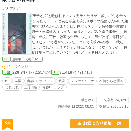
アナマチア
“王子と姫”と呼ばれるノンケ男子ふたりが、試しに“付き合っ
て”みたら――？ とある私立高校にスポーツ推薦で入学した姫
川環（ひめかわたまき）は、同じくスポーツ特待生の無愛想
男子・王路修人（おうろしゅうと）とバスケ部で出会う。 練
習、登校、下校、教室も全部いっしょ。気づけば、毎日が“ふ
たりセット”で過ぎていった。 そして高校2年の春――彼ら
は、いつしか「王子と姫」と呼ばれるようになっていた。 最
初は笑って流していた姫川だけど、ある日ふと気づく。
「……もしかして、オレ、王路のこと、好きかも？」 そんな
BL
連載中
長編
R15
自分にびっくりして、挙動不審になる姫川。空気は甘酸っぱ
24h.ポイント
0pt
くなるばかりで、もう逃げ場なんてどこにもない。 そんな彼
228,747
31,416
位 / 228,747件
位 / 31,416件
小説
BL
に、王路がふいに言った。 「俺と付き合ってみよう。姫川」
お試しで“付き合う”ことになったノンケ男子ふたり。 はじめ
BL
学園
青春
ラブコメ
親友
ノンケ×ノンケ
友情から恋愛へ
はただの「冗談」のつもりだったのに、距離はどんどん近づ
じれじれ
王子×姫
青春BLカップ
いていって――？ 恋を知らない高校生ふたりが、“友
情”と“恋”の境界線を探す。 アナマチア初の現代BL・青春ラブ
コメ、ここに開幕！
感想数 0
文字数 24,029
最終更新日 2025.08.05
登録日 2025.07.10
29
お気に入り追加
20