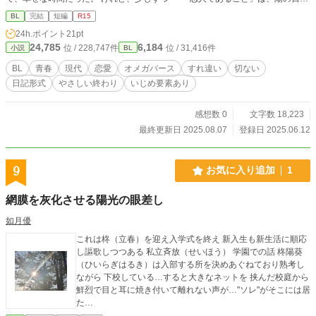
を脅かしていく。 大切な人を守るために、陽が選んだ道とは。 傷つきながら
BL
完結
短編
R15
も、誰かを想い続けた少年の、ひとつの記録。 ＊＊＊＊ もう1つの小説「番じ
24h.ポイント
21pt
ゃない僕らの恋」の、陽の日記です。 「章」はそちらの小説に合わせて、設定
24,785
6,184
位 / 228,747件
位 / 31,416件
小説
BL
しています。
BL
青春
現代
恋愛
オメガバース
すれ違い
切ない
日記形式
やさしい終わり
いじめ要素あり
感想数 0
文字数 18,223
最終更新日 2025.08.07
登録日 2025.06.12
9
お気に入り追加
1
網膜を灰化させる陽光の眼差し
如月優
これは柊（立春）を迎え入学式を終え 新入生も新生活に順応
し謳歌しつつある 私立斉放（せいほう） 学園での話 柊陽葵
（ひいらぎはるき）は入部する所を決めあぐねており熟考し
ながら 下校している…すると大きなネットを 挟んだ校庭から
鮮烈で目と耳に焼き付いて離れない声が…"ソレ"がそこには居
た…