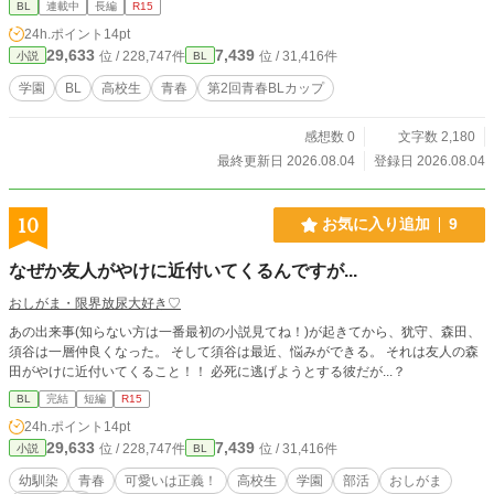
BL
連載中
長編
R15
24h.ポイント
14pt
29,633
7,439
位 / 228,747件
位 / 31,416件
小説
BL
学園
BL
高校生
青春
第2回青春BLカップ
感想数 0
文字数 2,180
最終更新日 2026.08.04
登録日 2026.08.04
10
お気に入り追加
9
なぜか友人がやけに近付いてくるんですが...
おしがま・限界放尿大好き♡
あの出来事(知らない方は一番最初の小説見てね！)が起きてから、犹守、森田、
須谷は一層仲良くなった。 そして須谷は最近、悩みができる。 それは友人の森
田がやけに近付いてくること！！ 必死に逃げようとする彼だが...？
BL
完結
短編
R15
24h.ポイント
14pt
29,633
7,439
位 / 228,747件
位 / 31,416件
小説
BL
幼馴染
青春
可愛いは正義！
高校生
学園
部活
おしがま