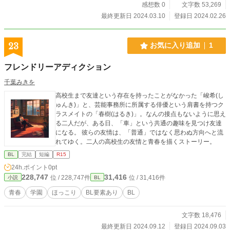
oにも掲載しています。
感想数 0
文字数 53,269
最終更新日 2024.03.10
登録日 2024.02.26
23
お気に入り追加
1
フレンドリーアディクション
千葉みきを
高校生まで友達という存在を持ったことがなかった「峻希(し
ゅんき)」と、芸能事務所に所属する俳優という肩書を持つク
ラスメイトの「春樹(はるき)」。なんの接点もないように思え
る二人だが、ある日、「車」という共通の趣味を見つけ友達
になる。 彼らの友情は、「普通」ではなく思わぬ方向へと流
れてゆく。二人の高校生の友情と青春を描くストーリー。
BL
完結
短編
R15
24h.ポイント
0pt
228,747
31,416
位 / 228,747件
位 / 31,416件
小説
BL
青春
学園
ほっこり
BL要素あり
BL
文字数 18,476
最終更新日 2024.09.12
登録日 2024.09.03