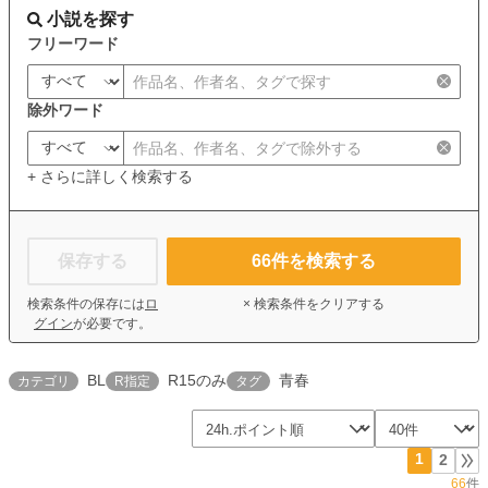
小説を探す
フリーワード
除外ワード
+ さらに詳しく検索する
保存する
66
件を検索する
検索条件の保存には
ロ
× 検索条件をクリアする
グイン
が必要です。
BL
R15のみ
青春
カテゴリ
R指定
タグ
1
2
66
件