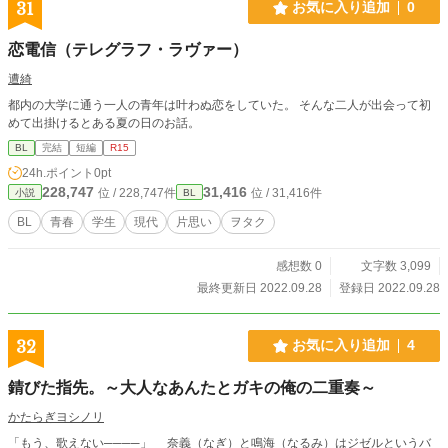
31
お気に入り追加
0
恋電信（テレグラフ・ラヴァー）
遭綺
都内の大学に通う一人の青年は叶わぬ恋をしていた。 そんな二人が出会って初
めて出掛けるとある夏の日のお話。
BL
完結
短編
R15
24h.ポイント
0pt
228,747
31,416
位 / 228,747件
位 / 31,416件
小説
BL
BL
青春
学生
現代
片思い
ヲタク
感想数 0
文字数 3,099
最終更新日 2022.09.28
登録日 2022.09.28
32
お気に入り追加
4
錆びた指先。～大人なあんたとガキの俺の二重奏～
かたらぎヨシノリ
「もう、歌えない────」 奈義（なぎ）と鳴海（なるみ）はジゼルというバ