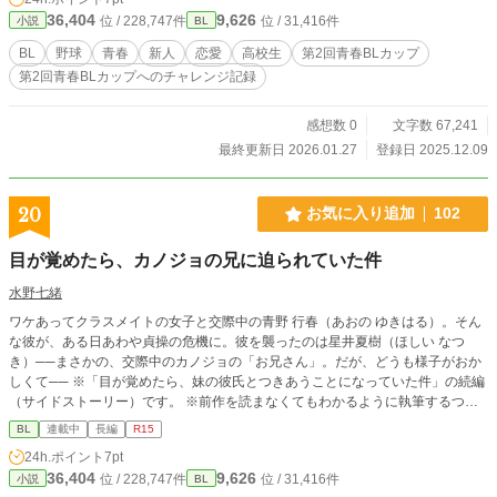
アップなど多才。控え目に見えるが実は勝ち気」 心を許し
36,404
9,626
位 / 228,747件
位 / 31,416件
小説
BL
た相手には、甘えるタイプ。 あまり感情をだすタイプではな
いが、青の前だと感情豊かとなる、スポーツ自己推薦枠で入
BL
野球
青春
新人
恋愛
高校生
第2回青春BLカップ
学 ◯『角石 剛志（すみいし ごうし）』 ツンデレ系ウケ
第2回青春BLカップへのチャレンジ記録
東京都立川市出身 「高橋とは、幼なじみで小学5年からバ
ッテリーを組む、キレッキレの140km以上のストレートが武
器、変化球の球種は少な目.スライダー、カーブ」 クセのある
感想数 0
文字数 67,241
性格、感情の起伏が、激しく。つい相手にキツく当たったり
最終更新日 2026.01.27
登録日 2025.12.09
してしまう。野球努力家、智也になだめられることも多い、
地元の強豪シニアでエースとして地区大会優勝経験ある、特
待生推薦枠で入学 ◯『高橋 智也（たかはし ともや）』
20
お気に入り追加
102
一途な攻め 東京都立川市出身 「角石の幼なじみだが、中学か
ら角石に片思いしている。分析力と知識で試合を運ぶ。性格
目が覚めたら、カノジョの兄に迫られていた件
は冷静沈着、剛志のことをいつも見ている、特待生推薦枠で
入学 ◯監督（40代前半） 甲子園レギュラー経験あり 妻子あ
水野七緒
り 強豪校ならでは、能力主義、実力主義とならざるを得ない
ワケあってクラスメイトの女子と交際中の青野 行春（あおの ゆきはる）。そん
ことろもあり、非情な決断もするため、恐れられているとこ
な彼が、ある日あわや貞操の危機に。彼を襲ったのは星井夏樹（ほしい なつ
ろもあるが、本来の気質は、穏やかで優しい。 選手の練習の
き）──まさかの、交際中のカノジョの「お兄さん」。だが、どうも様子がおか
様子を細かくチェックし、メモをよくとる。 ◯佐々木コーチ
しくて── ※「目が覚めたら、妹の彼氏とつきあうことになっていた件」の続編
（20代後半） 体育教師兼野球部コーチ 独身 性格明るくてサ
（サイドストーリー）です。 ※前作を読まなくてもわかるように執筆するつも
ッパリ 指導は的確で、わかりやすく部員から人気ある。 選手
りですが、前作も読んでいただけると有り難いです。 ※エンドは1種類の予定で
に指導が偏る傾向があり 趣味はキャンプ ◯物語の舞台 私立
BL
連載中
長編
R15
すが、２種類になるかもしれません。
蒼陵（そうりょう）高校 所在地、埼玉県上尾市 名門強豪校
24h.ポイント
7pt
甲子園は4年前に進出 野球部専用グラウンド、屋内トレーニ
36,404
9,626
位 / 228,747件
位 / 31,416件
小説
BL
ングルームなど施設は充実。 練習はきつめ、休日は練習試