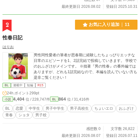
最終更新日 2026.08.02
登録日 2025.10.31
2
お気に入り追加
11
性春日記
はりお
男性同性愛者の筆者が思春期に経験したちょっぴりエッチな
日常のエピソードを1、2話完結で投稿していきます。 学校で
のおふざけがメインです。 ※拙著『男の性春』の番外編では
ありますが、どれも1話完結なので、本編を読んでいない方も
是非ご覧ください！
BL
連載中
短編
R15
24h.ポイント
299pt
4,404
864
位 / 228,747件
位 / 31,416件
小説
BL
BL
恋愛
中学生
男子中学生
男子高校生
ちょいエロ
おふざけ
青春
ショタ
男子校
感想数 0
文字数 26,822
最終更新日 2026.08.07
登録日 2026.07.11