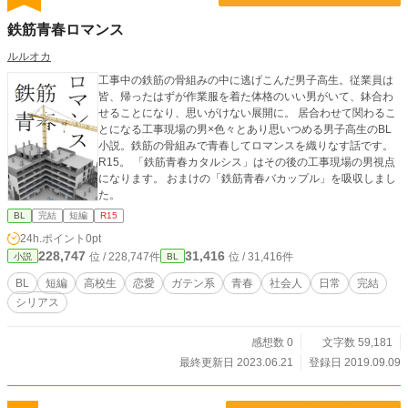
鉄筋青春ロマンス
ルルオカ
工事中の鉄筋の骨組みの中に逃げこんだ男子高生。従業員は
皆、帰ったはずが作業服を着た体格のいい男がいて、鉢合わ
せることになり、思いがけない展開に。 居合わせて関わるこ
とになる工事現場の男×色々とあり思いつめる男子高生のBL
小説。鉄筋の骨組みで青春してロマンスを織りなす話です。
R15。 「鉄筋青春カタルシス」はその後の工事現場の男視点
になります。 おまけの「鉄筋青春バカップル」を吸収しまし
た。
BL
完結
短編
R15
24h.ポイント
0pt
228,747
31,416
位 / 228,747件
位 / 31,416件
小説
BL
BL
短編
高校生
恋愛
ガテン系
青春
社会人
日常
完結
シリアス
感想数 0
文字数 59,181
最終更新日 2023.06.21
登録日 2019.09.09