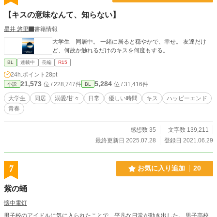
【キスの意味なんて、知らない】
星井 悠里
書籍情報
大学生 同居中。 一緒に居ると穏やかで、幸せ。 友達だけ
ど、何故か触れるだけのキスを何度もする。
BL
連載中
長編
R15
24h.ポイント
28pt
21,573
5,284
位 / 228,747件
位 / 31,416件
小説
BL
大学生
同居
溺愛/甘々
日常
優しい時間
キス
ハッピーエンド
青春
感想数 35
文字数 139,211
最終更新日 2025.07.28
登録日 2021.06.29
7
お気に入り追加
20
紫の蛹
懐中電灯
男子校のアイドルに気に入られたことで、平凡な日常が動き出した。 男子高校