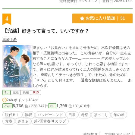
最終更新日 2025.01.12
登録日 2025.01.03
4
お気に入り追加
31
【完結】好きって言って、いいですか？
黒崎由希
望まない『お見合い』を止めさせるため、木次谷優貴はその
相手・広瀬義晴と出会った。 この出会いが、自分の一生を左
右することになるなんて──… ーーーーー 年の差カップルと
なるBLのお話です。 ゆっくり、じわっと恋する物語ですの
で、徐々に絆が結深まって行く二人の関係をお楽しみくださ
い。 ※時おりイチャつきが派生しているため、念のために
『Ｒ15』としております。 過度な接触はありません。 あ
しからず。
BL
完結
長編
R15
24h.ポイント
134pt
8,766
1,799
位 / 228,747件
位 / 31,416件
小説
BL
現代ＢＬ
溺愛
ハッピーエンド
日常
考察
ほっこり
年の差
青春
ざまぁ
第2回青春BLカップ
感想数 0
文字数 204,832