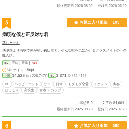
最終更新日 2026.08.02
登録日 2026.06.20
5
お気に入り追加
103
病弱な僕と正反対な君
蒸しケーキ
幼少期より病弱で体が弱い袴田唯と、そんな唯を気にかけるクラスメイトの一条
颯の話。
BL
完結
長編
R15
24h.ポイント
56pt
14,528
3,371
位 / 228,747件
位 / 31,416件
小説
BL
BL
ハッピーエンド
甘々
日常
モダモダ恋愛
イケメン
青春
ほっこり
高校生
青春BLカップ​
感想数 0
文字数 84,684
最終更新日 2025.08.28
登録日 2025.07.20
6
お気に入り追加
680