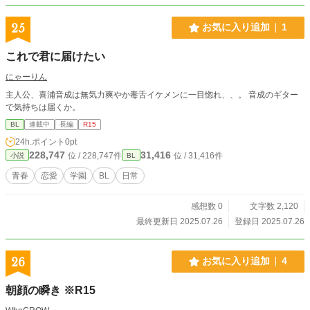
25
お気に入り追加
1
これで君に届けたい
にゃーりん
主人公、喜浦音成は無気力爽やか毒舌イケメンに一目惚れ、、。 音成のギター
で気持ちは届くか。
BL
連載中
長編
R15
24h.ポイント
0pt
228,747
31,416
位 / 228,747件
位 / 31,416件
小説
BL
青春
恋愛
学園
BL
日常
感想数 0
文字数 2,120
最終更新日 2025.07.26
登録日 2025.07.26
26
お気に入り追加
4
朝顔の瞬き ※R15