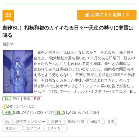
22
お気に入り追加
5
創作BL）相模和都のカイキなる日々〜天使の囀りに寒雷は
鳴る
黑野羊
「先生と付き合う気はもうないのか？ それなら、俺と付き
合えよ」 狛犬騒動が落ち着いた１２月のある日曜日、親友の
春日からそんなことを言われて驚く和都。先生との関係は、
言われてみれば明確にしていなかったし、婚約者の問題も考
えるとよく分からない。 不安な気持ちで迎えた月曜日の放課
後、不自然なケガをした生徒が運び込まれてきた。そして、
付き添いの生徒がポツリと「エンジェル様のお告げが当たっ
たんだ」と呟いて──。 オカルト×ミステリー×ラブコメ（B
L）な現代ファンタジー。 和都のカイキなる日々はまだまだ
BL
完結
長編
R15
続く。 ーーー ※相模和都のカイキなる日々の続編になりま
24h.ポイント
0pt
す。 https://www.alphapolis.co.jp/novel/702387773/2668174
228,747
31,416
位 / 228,747件
位 / 31,416件
小説
BL
29 「*」のついている話は、キスシーンなどを含みます。 ＝
＝＝ 主な登場人物） ・相模和都：本作主人公。高校二年、お
BL
現代ファンタジー
高校生
教師×生徒
同級生
青春
化けが視える。 ・仁科先生：和都の通う高校の、養護教諭。
オカルト
ラブコメ
ミステリー
・春日祐介：和都の中学からの友人。 ・小坂、菅原：和都と
春日のクラスメイト。 ＝＝＝ ※小説家になろう、Pixiv、Xfoli