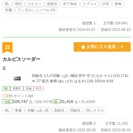
合、練習は個々の自主練を重んじる傾向、髪型は自由、 寮の
BL
現代
イケメン
高校生
年下攻め
ラブコメ
日常
青春
規則は緩く、寮の生活は堅苦しくない、練習後は、部員は自
学園
アンダルシュノベルズb
由に過ごせる。オフの日は自由に遊びに行けるなど、オンと
オフのメリハリがきいている。 レギュラー争いは熾烈、一度
感想数 1
文字数 156,941
も試合に出られないまま引退することも、珍しくない。 県外
からの入学生も多く、特待生推薦制度あり
最終更新日 2024.01.07
登録日 2022.08.10
21
お気に入り追加
4
カルピスソーダー
美
同級生 2人の甘酸っぱい物語 田中 空 (たなか そら) (15) 172c
m 7/7 藍沢 春輝 (あいざわ はるき) (16) 182cm 4/18
BL
連載中
長編
R15
24h.ポイント
0pt
228,747
31,416
位 / 228,747件
位 / 31,416件
小説
BL
BL
青春
甘酸っぱい恋
高校生
同級生
同じクラス
感想数 0
文字数 11,243
最終更新日 2022.08.26
登録日 2022.06.26