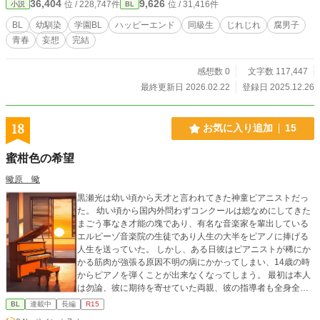
36,404
9,626
位 / 228,747件
位 / 31,416件
小説
BL
まう。 ――俺、いつの間にか“BLの主人公”側になってない？
相手が幼馴染だなんて、聞いてない。
BL
幼馴染
学園BL
ハッピーエンド
同級生
じれじれ
腐男子
青春
妄想
完結
感想数 0
文字数 117,447
最終更新日 2026.02.22
登録日 2025.12.26
18
お気に入り追加
15
蜜柑色の希望
蠍原 蠍
黒瀬光は幼い頃から天才と言われてきた神童ピアニストだっ
た。 幼い頃から国内外問わずコンクールは総なめにしてきた
まごう事なき才能の塊であり、有名な音楽家を輩出している
エルピーゾ音楽院の生徒であり人生の大半をピアノに捧げる
人生を送っていた。 しかし、ある日彼はピアニストが稀にか
かる筋肉が強張る原因不明の病にかかってしまい、14歳の時
からピアノを弾くことが出来なくなってしまう。 最初は本人
は勿論、彼に期待を寄せていた両親、彼の指導者も全身全霊
を尽くしてサポートしていたのだが酷くなる病状に両親の期
BL
連載中
長編
R15
待は彼の妹に移り、指導者からも少しずつ距離を置かれ始