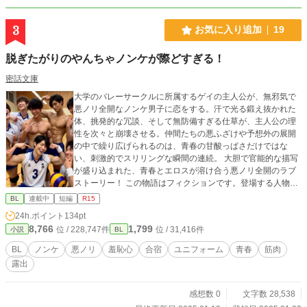
3
お気に入り追加
19
脱ぎたがりのやんちゃノンケが際どすぎる！
密話文庫
大学のバレーサークルに所属するゲイの主人公が、無邪気で
悪ノリ全開なノンケ男子に恋をする。汗で光る鍛え抜かれた
体、挑発的な冗談、そして無防備すぎる仕草が、主人公の理
性を次々と崩壊させる。仲間たちの悪ふざけや予想外の展開
の中で繰り広げられるのは、青春の甘酸っぱさだけではな
い、刺激的でスリリングな瞬間の連続。 大胆で官能的な描写
が盛り込まれた、青春とエロスが溶け合う悪ノリ全開のラブ
ストーリー！ この物語はフィクションです。登場する人物、
団体、名称、設定などはすべて架空のものです。また、本作
BL
連載中
短編
R15
は犯罪行為を助長したり、推奨したりする意図は一切ありま
24h.ポイント
134pt
せん。
8,766
1,799
位 / 228,747件
位 / 31,416件
小説
BL
BL
ノンケ
悪ノリ
羞恥心
合宿
ユニフォーム
青春
筋肉
露出
感想数 0
文字数 28,538