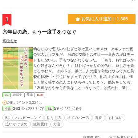
1
お気に入り追加
1,305
六年目の恋、もう一度手をつなぐ
高穂もか
幼なじみで恋人のつむぎと渉は互いにオメガ・アルファの親
公認のカップルだ。 順調な交際も六年目――最近の渉はデー
トもしないし、手もつながなくなった。 「もう、おればっか
りが好きなんやろか？」 馴ればっかりの関係に、寂しさを覚
えるつむぎ。 そのうえ、渉は二人の通う高校にやってきた美
貌の転校生・沙也にかまってばかりで。他のオメガには、優
しく甘く接する恋人にもやもやしてしまう。 嫉妬をしても、
「友達なんやから面倒なこというなって」と笑われ、遂には
お泊りまでしたと聞き…… 「そっちがその気なら、もうい
BL
連載中
長編
R15
い！」 堪忍袋の緒が切れたつむぎは、別れを切り出す。する
24h.ポイント
3,324pt
と、渉は意外な反応を……？ 倦怠期を乗り越えて、もう一度
363
59
位 / 228,747件
位 / 31,416件
小説
BL
恋をする。幼なじみオメガバースBLです♡
BL
ハッピーエンド
幼なじみ
オメガバース
青春
すれ違い
追いかけ攻め
強気受け
方言
感想数 87
文字数 97,828