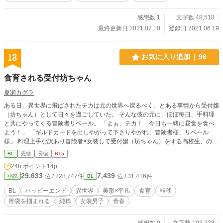
感想数 1
文字数 48,518
最終更新日 2021.07.10
登録日 2021.06.19
13
お気に入り追加
96
食育される受付坊ちゃん
夏瀬カグラ
ある日、異世界に飛ばされたチカは元の世界へ戻るべく、とある事情から受付嬢
（坊ちゃん）として日々を過ごしていた。 そんな彼の元に、ほぼ毎日、手料理
と共にやってくる冒険者リベール。 「よぉ、チカ！ 今日も一緒に昼食を食べ
よう！」 「ギルドカードを出しやがって下さりやがれ、冒険者様、リベール
様」 料理上手な訳あり冒険者×女装して受付嬢（坊ちゃん）をする高校生、の異
世界食育ファンタジー 「異世界のごはんはクソマズだから、餓死する前に早く
BL
完結
長編
R15
帰りたいんですけど……」 「それよりチカ、今日の分も最高の出来だぞ。食べ
24h.ポイント
14pt
てみろ」 かなりゆるーく、少しドタバタな感じでお楽しみください。 第13回Ｂ
29,633
7,439
位 / 228,747件
位 / 31,416件
小説
BL
Ｌ大賞の参加作品です。 面白いと思ったらお気に入りや感想など、よろしくお
願いいたします。
BL
ハッピーエンド
異世界
美形×平凡
食育
転移
胃袋を掴まれる
純粋
女装男子
青春
感想数 0
文字数 103,228