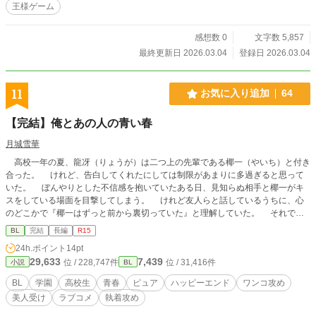
王様ゲーム
感想数 0
文字数 5,857
最終更新日 2026.03.04
登録日 2026.03.04
11
お気に入り追加
64
【完結】俺とあの人の青い春
月城雪華
高校一年の夏、龍冴（りょうが）は二つ上の先輩である椰一（やいち）と付き
合った。 けれど、告白してくれたにしては制限があまりに多過ぎると思って
いた。 ぼんやりとした不信感を抱いていたある日、見知らぬ相手と椰一がキ
スをしている場面を目撃してしまう。 けれど友人らと話しているうちに、心
のどこかで『椰一はずっと前から裏切っていた』と理解していた。 それでも
悲しさで熱い雫が溢れてきて、ひと気のない物陰に座り込んで泣いていると、ふ
BL
完結
長編
R15
と目の前に影が差す。 「大丈夫か？」 涙に濡れた瞳で見上げると、月曜日の
24h.ポイント
14pt
朝──その数日前にも件の二人を見掛け、書籍を落としたのだがわざわざ教室ま
29,633
7,439
位 / 228,747件
位 / 31,416件
小説
BL
で届けてくれたのだ──にも会った、一学年上の大和（やまと）という男だっ
た。
BL
学園
高校生
青春
ピュア
ハッピーエンド
ワンコ攻め
美人受け
ラブコメ
執着攻め