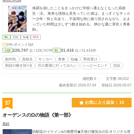
WhoCROW
体調を崩したことをきっかけに学校へ通えなくなった高校
生・涼。 将来も情熱も見失っていた彼は、まっすぐなサッカ
ー少年・快と出会う。 不器用な快に振り回されながら、止ま
っていた時間は少しずつ動き始める。 静かな夏に芽吹く青春
BL。
BL
完結
短編
R15
24h.ポイント
0pt
228,747
31,416
位 / 228,747件
位 / 31,416件
小説
BL
創作BL
高校生
サッカー
青春
短編
男前受け
朝顔の瞬き快×涼
月の裏側に行ってみたい
ハッピーエンド
完結
感想数 0
文字数 38,032
最終更新日 2026.07.04
登録日 2026.05.07
27
お気に入り追加
15
オーデンスのΩの物語《第一部》
風鈴
幼馴染のイケメンαの御曹司✖️天使の微笑みのΩ オリジナル世