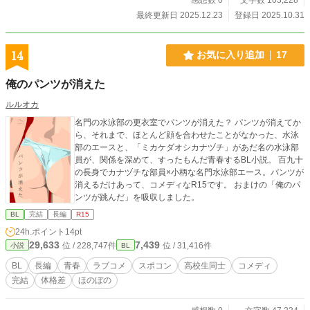
最終更新日 2025.12.23
登録日 2025.10.31
14
お気に入り追加
17
俺のパンツが消えた
ルルオカ
名門の水泳部の更衣室でパンツが消えた？ パンツが消えてか
ら、それまで、ほとんど顔を合わせたことがなかった、水泳
部のエースと、「ミカケダオシカナヅチ」があだ名の水泳部
員が、関係を深めて、すったもんだ青春するBL小説。 百九十
の長身でカナヅチな部員×小柄な名門水泳部エース。パンツが
消えるだけあって、コメディなR15です。 おまけの「俺のパ
ンツが跳んだ」を吸収しました。
BL
完結
長編
R15
24h.ポイント
14pt
29,633
7,439
位 / 228,747件
位 / 31,416件
小説
BL
BL
長編
青春
ラブコメ
スポコン
高校生同士
コメディ
完結
体格差
ほのぼの