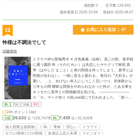
感想数 0
文字数 126,932
最終更新日 2025.10.09
登録日 2025.08.07
12
お気に入り追加
47
怜様は不調法でして
須藤慎弥
トラウマ持ち堅物秀才 ✕ 才色兼備（自称） 高二の秋、進学校
に通う園田 怜（そのだ れい）は失恋したヤケクソで林田 真
琴（はやしだ まこと）と体の関係を持ってしまう。 真琴とは
性格が合わない。 一緒に居ると疲れる。 毎日の〝大好き〟が
重い。 …と、めげない本人にしつこく言いつつ、初体験から
三年もの間 曖昧な関係をやめられなかった怜が、とある事を
キッカケに真琴との関係解消を告げる。 ───────────
※「※」マーク有り ※BLove様にて行われました、「第一回
中編小説コンテスト」参加作品です ───────────
BL
完結
短編
R15
24h.ポイント
14pt
29,633
7,439
位 / 228,747件
位 / 31,416件
小説
BL
個人授業は放課後に
BL
青春
切ない
トラウマ
セフレ/身体だけの関係
友達以上恋人未満
スピンオフ