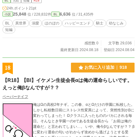
BL
完結
短編
R18
アンのことが好きだった。 アイザックに溺愛されるうちに、リアンの気持ちも
24h.ポイント
21pt
次第に変わっていく。 設定はゆるく、近代ヨーロッパ風の「剣と魔法の世界」
25,848
6,636
位 / 228,832件
位 / 31,435件
小説
BL
ですが、魔法はほぼ出てきません。エロも少な目で会話とストーリー重視です。
過激表現のある頁に※ エブリスタに掲載したものを修正して掲載
BL
異世界
溺愛
ほのぼの
ハッピーエンド
騎士
幼なじみ
短編
感想数 0
文字数 29,036
最終更新日 2024.08.18
登録日 2024.08.04
18
お気に入り追加
918
【R18】【Bl】イケメン生徒会長αは俺の運命らしいです。
えっと俺βなんですが？？
ペーパーナイフ
俺はΩの高校2年ナギ。この春、αとΩだけの学園に転校した。
しかし転校数日前にストレス性変異によって、突然性別がβに
変わってしまった！ Ωクラスに入ったもののバカにされる毎
日。そんなとき学園一のαである生徒会長から 「お前は俺の
運命だ」と言われてしまい…。 いや、俺今βなんですが？？ β
に変わり運命の匂いがわからず攻めから逃げようとする受