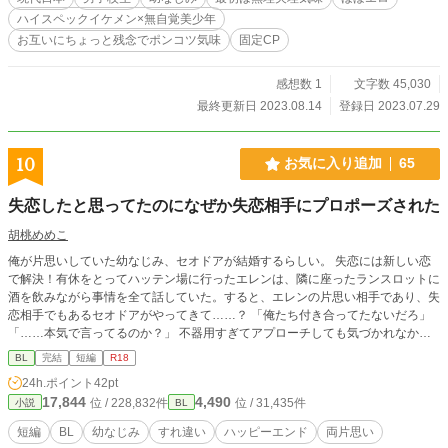
ー タイトルそのまんまです！ R18には＊を付けます。て、ほぼ付いてますね
ハイスペックイケメン×無自覚美少年
w 三万字くらいの短編です(番外編を入れると四万字くらい？)。勢いだけで書き
お互いにちょっと残念でポンコツ気味
固定CP
ました。
感想数 1
文字数 45,030
最終更新日 2023.08.14
登録日 2023.07.29
10
お気に入り追加
65
失恋したと思ってたのになぜか失恋相手にプロポーズされた
胡桃めめこ
俺が片思いしていた幼なじみ、セオドアが結婚するらしい。 失恋には新しい恋
で解決！有休をとってハッテン場に行ったエレンは、隣に座ったランスロットに
酒を飲みながら事情を全て話していた。すると、エレンの片思い相手であり、失
恋相手でもあるセオドアがやってきて……？ 「俺たち付き合ってたないだろ」
「……本気で言ってるのか？」 不器用すぎてアプローチしても気づかれなかっ
た攻め×叶わない恋を諦めようと他の男抱かれようとした受け ※受けが酔っ払っ
BL
完結
短編
R18
てるシーンではひらがな表記や子供のような発言をします
24h.ポイント
42pt
17,844
4,490
位 / 228,832件
位 / 31,435件
小説
BL
短編
BL
幼なじみ
すれ違い
ハッピーエンド
両片思い