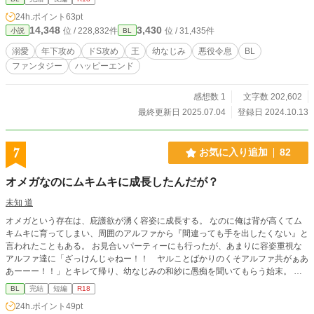
24h.ポイント
63pt
14,348
3,430
位 / 228,832件
位 / 31,435件
小説
BL
溺愛
年下攻め
ドS攻め
王
幼なじみ
悪役令息
BL
ファンタジー
ハッピーエンド
感想数 1
文字数 202,602
最終更新日 2025.07.04
登録日 2024.10.13
7
お気に入り追加
82
オメガなのにムキムキに成長したんだが？
未知 道
オメガという存在は、庇護欲が湧く容姿に成長する。 なのに俺は背が高くてム
キムキに育ってしまい、周囲のアルファから『間違っても手を出したくない』と
言われたこともある。 お見合いパーティーにも行ったが、あまりに容姿重視な
アルファ達に「ざっけんじゃねー！！ ヤルことばかりのくそアルファ共がぁあ
あーーー！！」とキレて帰り、幼なじみの和紗に愚痴を聞いてもらう始末。 発
情期が近いからと、帰りに寄った病院で判明した事実に、衝撃と怒りが込み上げ
BL
完結
短編
R18
て――。 ※攻めがけっこうなクズです。でも本人はそれに気が付いていない
24h.ポイント
49pt
し、むしろ正当なことだと思っています。 同意なく薬を服用させる描写があり