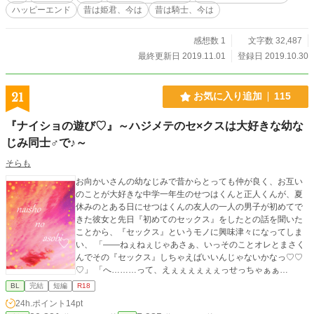
ハッピーエンド
昔は姫君、今は
昔は騎士、今は
感想数 1
文字数 32,487
最終更新日 2019.11.01
登録日 2019.10.30
21
お気に入り追加
115
『ナイショの遊び♡』～ハジメテのセ×クスは大好きな幼な
じみ同士♂で♪～
そらも
お向かいさんの幼なじみで昔からとっても仲が良く、お互い
のことが大好きな中学一年生のせつはくんと正人くんが、夏
休みのとある日にせつはくんの友人の一人の男子が初めてで
きた彼女と先日『初めてのセックス』をしたとの話を聞いた
ことから、『セックス』というモノに興味津々になってしま
い、 「――ねぇねぇじゃあさぁ、いっそのことオレとまさく
んでその『セックス』しちゃえばいいんじゃないかなっ♡♡
♡」 「へ………って、えぇぇぇぇぇぇっせっちゃぁぁ
ん！！？？？？」 なんていうとんでも提案によって、結局仲
BL
完結
短編
R18
良し幼なじみの二人でセックスもとい『ナイショの遊び♡』
24h.ポイント
14pt
をし始め出してちゃって――…♡♡♡ な、イチャラブ話でご