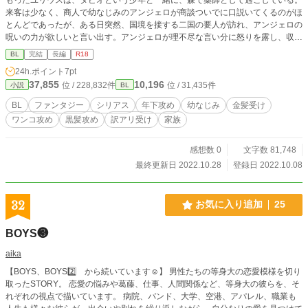
来客は少なく、商人で幼なじみのアンジェロが商談ついでに口説いてくるのがほ
とんどであったが、ある日突然、国境を接する二国の要人が訪れ、アンジェロの
呪いの力が欲しいと言い出す。アンジェロが理不尽な言い分に怒りを露し、収拾
がつかなくなりそうになったところで、ユリウスは、「自分の呪いを制御できた
BL
完結
長編
R18
者の望む通りにする」という条件を打ち出して……。 ※※※ 完結まで毎日21時
24h.ポイント
7pt
半に1話ずつ更新されます。
37,855
10,196
位 / 228,832件
位 / 31,435件
小説
BL
BL
ファンタジー
シリアス
年下攻め
幼なじみ
金髪受け
ワンコ攻め
黒髪攻め
訳アリ受け
家族
感想数 0
文字数 81,748
最終更新日 2022.10.28
登録日 2022.10.08
32
お気に入り追加
25
BOYS❸
aika
【BOYS、BOYS2️⃣ から続いています☺︎】 男性たちの等身大の恋愛模様を切り
取ったSTORY。 恋愛の悩みや葛藤、仕事、人間関係など、等身大の彼らを、そ
れぞれの視点で描いています。 病院、バンド、大学、空港、アパレル、職業も