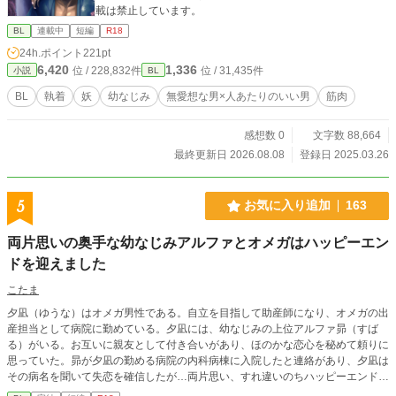
載は禁止しています。
BL
連載中
短編
R18
24h.ポイント
221pt
6,420
1,336
位 / 228,832件
位 / 31,435件
小説
BL
BL
執着
妖
幼なじみ
無愛想な男×人あたりのいい男
筋肉
感想数 0
文字数 88,664
最終更新日 2026.08.08
登録日 2025.03.26
5
お気に入り追加
163
両片思いの奥手な幼なじみアルファとオメガはハッピーエン
ドを迎えました
こたま
夕凪（ゆうな）はオメガ男性である。自立を目指して助産師になり、オメガの出
産担当として病院に勤めている。夕凪には、幼なじみの上位アルファ昴（すば
る）がいる。お互いに親友として付き合いがあり、ほのかな恋心を秘めて頼りに
思っていた。昴が夕凪の勤める病院の内科病棟に入院したと連絡があり、夕凪は
その病名を聞いて失恋を確信したが…両片思い、すれ違いのちハッピーエンドの
オメガバースBL（ML）です。