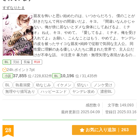
すずなりたま
親友を怖いと思い始めたのは、いつからだろう。 僕のことが
好きだなんて何かの間違いだよ、キヨ。 『間違いなんかじゃ
ない。俺が傍に居ないとダメな身体にしてあげるよ、ミチ
オ』 ねえ、キヨ、やめて。 『愛してるよ、ミチオ。俺を受け
入れてよ』 お願い、こんなことはもう、やめてよ。 ヤンデレ
の皮を被ったサイコな親友×純粋で従順で気弱な主人公。 同
性愛に理解のある優しい人たちに囲まれた世界で、主人公だ
けが不幸な話。 ※注意※ 暴力的・無理矢理な表現があるので
苦手な方は回れ右してください。 女の子と致しかける（未
BL
完結
長編
R18
遂）もあるので苦手な方は（以下略 作者的にはハピエンだと
24h.ポイント
7pt
思っています。 表紙イラスト：うめこさん
37,855
10,196
位 / 228,832件
位 / 31,435件
小説
BL
BL
執着溺愛
幼なじみ
イケメン
切ない
ノンケ受け
無理やり描写あり
ハッピーエンド
ヤンデレ攻め
濃密BL
感想数 0
文字数 149,093
最終更新日 2025.04.09
登録日 2025.03.16
28
お気に入り追加
263