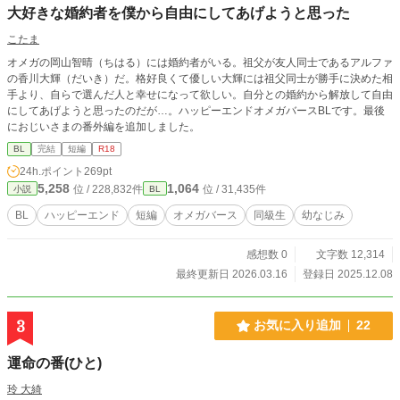
大好きな婚約者を僕から自由にしてあげようと思った
こたま
オメガの岡山智晴（ちはる）には婚約者がいる。祖父が友人同士であるアルファ
の香川大輝（だいき）だ。格好良くて優しい大輝には祖父同士が勝手に決めた相
手より、自らで選んだ人と幸せになって欲しい。自分との婚約から解放して自由
にしてあげようと思ったのだが…。ハッピーエンドオメガバースBLです。最後
におじいさまの番外編を追加しました。
BL
完結
短編
R18
24h.ポイント
269pt
5,258
1,064
位 / 228,832件
位 / 31,435件
小説
BL
BL
ハッピーエンド
短編
オメガバース
同級生
幼なじみ
感想数 0
文字数 12,314
最終更新日 2026.03.16
登録日 2025.12.08
3
お気に入り追加
22
運命の番(ひと)
玲 大綺