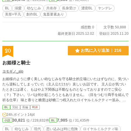
BL
溺愛
幼なじみ
共依存
長身受け
濃密BL
ヤンデレ
美形×平凡
創作BL
鬼畜要素あり
感想数 0
文字数 50,888
最終更新日 2025.12.02
登録日 2025.11.20
20
お気に入り追加
216
お姫様と騎士
ヨモギノ_alp
お姫様のように儚く美しい幼なじみを守る騎士的立場にいたはずなのに、気づい
たら逆転してしまっていた（主人公だけが）哀しいお話です。 主人公が気づい
たときには遅く、もはや上下関係は不動なものとなっておりますのでご安心
（？）下さい。リバは何が起ころうともありません。（目をつむり両手を組んで
祈る仕草） 味と香りと糖度は砂糖二つ程入れたロイヤルミルクティー並み。３
話完結。 ムーンライトノベルズにも掲載中。
BL
完結
長編
R18
24h.ポイント
14pt
30,821
7,985
位 / 228,832件
位 / 31,435件
小説
BL
BL
幼なじみ
現代
思い込みは時に危険
ロイヤルミルクティ味