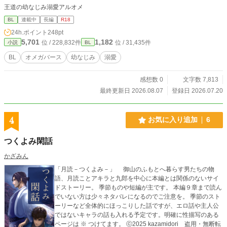
王道の幼なじみ溺愛アルオメ
BL
連載中
長編
R18
24h.ポイント
248pt
5,701
1,182
位 / 228,832件
位 / 31,435件
小説
BL
BL
オメガバース
幼なじみ
溺愛
感想数 0
文字数 7,813
最終更新日 2026.08.07
登録日 2026.07.20
4
お気に入り追加
6
つくよみ閑話
かざみん
「月読－つくよみ－」 御山のふもとへ暮らす男たちの物
語、月読ことアキラと九郎を中心に本編とは関係のないサイ
ドストーリー。 季節ものや短編が主です。 本編９章まで読ん
でいない方は少々ネタバレになるのでご注意を。 季節のスト
ーリーなど全体的にほっこりした話ですが、エロ話や主人公
ではないキャラの話も入れる予定です。明確に性描写のある
ページは ※ つけてます。 ⓒ2025 kazamidori 盗用・無断転