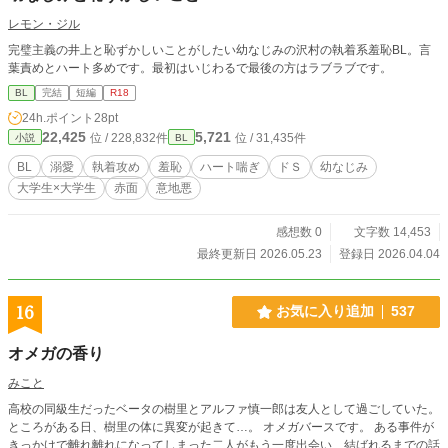
レモン・ジル
完璧主義の井上と恥ずかしいことがしたい幼なじみの沢村の執着系羞恥BL。言
葉責めとハート多めです。最初はいじわるで最後の方はラブラブです。
BL
完結
短編
R18
24h.ポイント
28pt
22,425
5,721
位 / 228,832件
位 / 31,435件
小説
BL
BL
溺愛
執着攻め
羞恥
ハート喘ぎ
ドＳ
幼なじみ
大学生×大学生
赤面
意地悪
感想数 0
文字数 14,453
最終更新日 2026.05.23
登録日 2026.04.04
16
お気に入り追加
537
オメガの香り
みこと
高校の同級生だったベータの樹里とアルファ慎一郎は友人として過ごしていた。
ところがある日、樹里の体に異変が起きて…。 オメガバースです。 ある事件が
きっかけで離れ離れになってしまった二人がもう一度出会い、結ばれるまでの話