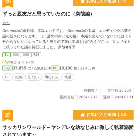
26
お気に入り追加
25
ずっと親友だと思っていたのに（康哉編）
カム
One weekの番外編、康哉エンドです。 One weekの本編、エンディングの前の
話の続きになります。 （二度めの赤い光の後） 本編を読んでいない方にはよく
分からない話になっていると思うので先に本編をお読みください。 個人サイト
に眠っていた話を発掘しました。 康哉✖️修平
BL
完結
短編
R18
24h.ポイント
7pt
37,855
10,196
位 / 228,832件
位 / 31,435件
小説
BL
BL
短編
切ない
幼なじみ
執着
感想数 4
文字数 26,300
最終更新日 2024.07.17
登録日 2024.07.11
27
お気に入り追加
53
サッカリンワールド～ヤンデレな幼なじみに激しく執着溺愛
されています～