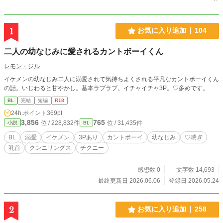
1
お気に入り追加
104
二人の幼なじみに愛されるカントボーイくん
レモン・ジル
イケメンの幼なじみ二人に溺愛されて気持ちよくされる平凡なカントボーイくん
の話。いじわると甘やかし。基本ラブラブ。イチャイチャ3P。♡多めです。
BL
完結
短編
R18
24h.ポイント
369pt
3,856
765
位 / 228,832件
位 / 31,435件
小説
BL
BL
溺愛
イケメン
3Pあり
カントボーイ
幼なじみ
♡喘ぎ
乳首
クンニリングス
チクニー
感想数 0
文字数 14,693
最終更新日 2026.06.06
登録日 2026.05.24
2
お気に入り追加
258