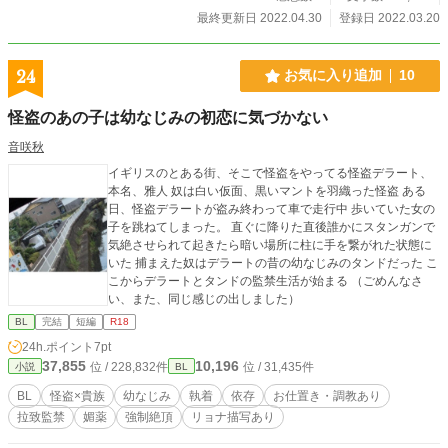
最終更新日 2022.04.30
登録日 2022.03.20
24
お気に入り追加
10
怪盗のあの子は幼なじみの初恋に気づかない
音咲秋
イギリスのとある街、そこで怪盗をやってる怪盗デラート、
本名、雅人 奴は白い仮面、黒いマントを羽織った怪盗 ある
日、怪盗デラートが盗み終わって車で走行中 歩いていた女の
子を跳ねてしまった。 直ぐに降りた直後誰かにスタンガンで
気絶させられて起きたら暗い場所に柱に手を繋がれた状態に
いた 捕まえた奴はデラートの昔の幼なじみのタンドだった こ
こからデラートとタンドの監禁生活が始まる （ごめんなさ
い、また、同じ感じの出しました）
BL
完結
短編
R18
24h.ポイント
7pt
37,855
10,196
位 / 228,832件
位 / 31,435件
小説
BL
BL
怪盗×貴族
幼なじみ
執着
依存
お仕置き・調教あり
拉致監禁
媚薬
強制絶頂
リョナ描写あり