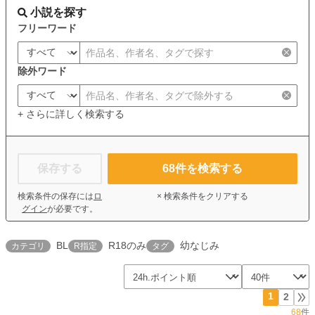
小説を探す
フリーワード
除外ワード
+ さらに詳しく検索する
保存する
68
件を検索する
検索条件の保存には
ロ
× 検索条件をクリアする
グイン
が必要です。
BL
R18のみ
幼なじみ
カテゴリ
R指定
タグ
1
2
68
件