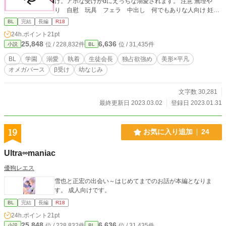
け。アホな受けがαにえっちな溺愛されます。 注意 無理や
り 自慰 玩具 フェラ 中出し 何でもありな人向け 妊娠
可能ですが、主人公は妊娠しません リバなし 無理やりだけど
BL
完結
長編
R18
愛はある ほぼエロ ストーリー薄め オメガバース独自設定
24h.ポイント
21pt
あり
25,848
6,636
位 / 228,832件
位 / 31,435件
小説
BL
BL
学園
溺愛
執着
生徒会長
独占欲強め
美形×平凡
オメガバース
β受け
幼なじみ
文字数 30,281
最終更新日 2023.03.02
登録日 2023.01.31
19
お気に入り追加
24
Ultra∞maniac
優狗レエス
雪也と正宏の出会い～はじめてまでのお話が本編となりま
す。 成人向けです。
BL
完結
長編
R18
24h.ポイント
21pt
25,848
6,636
位 / 228,832件
位 / 31,435件
小説
BL