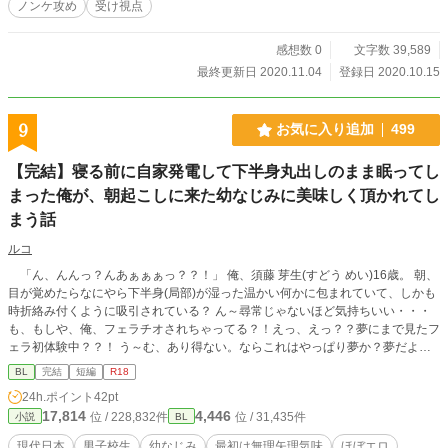
ノンケ攻め
受け視点
感想数 0
文字数 39,589
最終更新日 2020.11.04
登録日 2020.10.15
9
お気に入り追加
499
【完結】寝る前に自家発電して下半身丸出しのまま眠ってし
まった俺が、朝起こしに来た幼なじみに美味しく頂かれてし
まう話
ルコ
「ん、んんっ？んあぁぁぁっ？？！」 俺、須藤 芽生(すどう めい)16歳。 朝、
目が覚めたらなにやら下半身(局部)が湿った温かい何かに包まれていて、しかも
時折絡み付くように吸引されている？ ん～尋常じゃないほど気持ちいい・・・
も、もしや、俺、フェラチオされちゃってる？！えっ、えっ？？夢にまで見たフ
ェラ初体験中？？！ う～む、あり得ない。ならこれはやっぱり夢か？夢だよ
な？？夢にまで見ちゃってるんだよ。て事は俺の欲望が反映されているはず
BL
完結
短編
R18
で・・・なら、今俺のモノを咥えているのは、昨日寝る前に自家発電のおかずに
24h.ポイント
42pt
したエロ動画「せーえきごっくん♡まりあちゃん♡♡」のまりあちゃんだろ？！
17,814
4,446
位 / 228,832件
位 / 31,435件
小説
BL
あぁ・・・まりあちゃんが俺のを・・・ そう思って目を開けると、俺のチン
コを咥えていたのは幼なじみの瀬名 樹(せな いつき)だった。 ーーーーーーーー
現代日本
男子校生
幼なじみ
最初は無理矢理気味
ほぼエロ