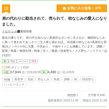
12
お気に入り追加
375
弟の代わりに勘当されて、売られて、幼なじみの愛人になり
ました。
イセヤ レキ
書籍情報
題名の通りです。 世の中を知らない真面目なボンボン主人公が、俺様幼なじみ
に取って食われてあっさりご主人様と認める話。 自信家の幼なじみ×真面目な美
形(元ノンケ) ※功に元妻、子供あり。 ※他サイトにも掲載しています。 調教／
監禁／執着／無理矢理／拘束／甘々／腹黒／快楽堕ち／メス堕ち／シリアス／ほ
のぼの
BL
完結
ｼｮｰﾄｼｮｰﾄ
R18
24h.ポイント
42pt
17,844
4,490
位 / 228,832件
位 / 31,435件
小説
BL
短編
異世界
完結
幼なじみ
執着
調教
BL
快楽堕ち
ハッピーエンド
感想数 2
文字数 8,388
最終更新日 2020.11.09
登録日 2020.11.09