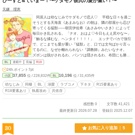
びーすと&ていまー！〜ケダモノ彼氏の愛が重い！〜
天継 理恵
同居人は幼なじみでケダモノで恋人♡ 平穏な日々を過ご
そうとする天海直《あまみなお》の朝は、隣の部屋から忍び
寄ってくる猛獣——朝宮伊佐希《あさみやいさき》によって
毎日かき乱される。 「ナオ、おはよ♡今日もええ尻やな〜」
「触るな揉むな、ヘンタイ！！！！」 エッチでバカで強引
で、どこまでも愛が重い『猛獣』と、口では文句ばかり言っ
てるのに、なぜか離れられない『調教師』みたいなナオ。
ズボンは脱がされるわ、パンツは隠されるわ、布団にも勝手
に入ってくるわ…… でも—— 「ナオのこと、俺が一生守っ
BL
連載中
長編
R18
たるからな♡」 彼の愛は、いつだってまっすぐだった。
24h.ポイント
7pt
抱腹絶倒×過保護すぎる愛情×青春同居！ ちょっぴりエッチ
37,855
10,196
位 / 228,832件
位 / 31,435件
小説
BL
なラブコメ、開幕！
幼なじみ
同棲
BL
溺愛
ラブコメ
下ネタ
R15要素あり
R18要素あり
執着攻め
共依存
感想数 0
文字数 41,421
最終更新日 2026.07.28
登録日 2025.12.07
30
お気に入り追加
5