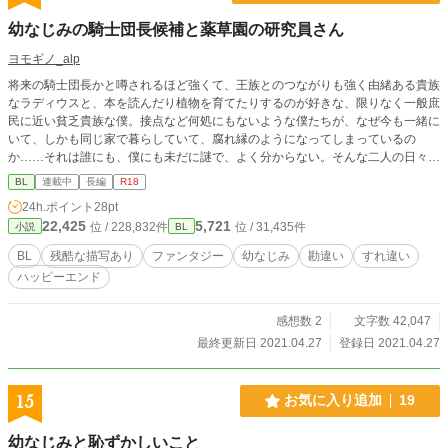
幼なじみの騎士団長候補と薬草園の研究員さん
ヨモギノ_alp
将来の騎士団長かと噂されるほど強くて、王族とのつながりも強く由緒ある貴族
なラディウスと、本を読んだり植物を育てたりするのが好きな、限りなく一般庶
民に近い貧乏貴族な僕。接点など何処にもないような僕たちが、なぜ今も一緒に
いて、しかも同じ家で暮らしていて、腐れ縁のようになってしまっているの
か……それは誰にも、僕にも未だに謎で、よく分からない。そんな二人の日々徒
然、すれ違い勘違いちょっびりラブコメ風ファンタジーＢとＬ。幼なじみの騎士
BL
連載中
長編
R18
団長候補×薬草園の研究員さん。 全四話。※マーク付は背後にお気を付けてお読
24h.ポイント
28pt
みください。
22,425
5,721
位 / 228,832件
位 / 31,435件
小説
BL
BL
残酷な描写あり
ファンタジー
幼なじみ
勘違い
すれ違い
ハッピーエンド
感想数 2
文字数 42,047
最終更新日 2021.04.27
登録日 2021.04.27
15
お気に入り追加
19
幼なじみと恥ずかしいこと