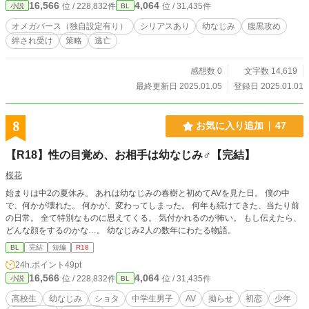
16,566
4,064
位 / 228,832件
位 / 31,435件
小説
BL
ますので、不快になる方はブラウザバックをお願いします。
オメガバース（独自設定有り）
シリアスあり
幼なじみ
腹黒攻め
絆され受け
策略
逃亡
感想数 0
文字数 14,619
最終更新日 2025.01.05
登録日 2025.01.01
8
お気に入り追加
47
【R18】性の目覚め、お相手は幼なじみ♂【完結】
桜花
始まりは中2の夏休み。 あれは幼なじみの春樹と初めてAVを見た日。 僕の中
で、何かが壊れた。 何かが、変わってしまった。 何年も続けてきた、当たり前
の日常。 全て特別なものに思えてくる。 気付かれるのが怖い。 もし伝えたら、
どんな顔をするのかな…。 幼なじみ2人の数年にわたる物語。
BL
完結
短編
R18
24h.ポイント
49pt
16,566
4,064
位 / 228,832件
位 / 31,435件
小説
BL
高校生
幼なじみ
ショタ
中学生男子
AV
拗らせ
初恋
少年