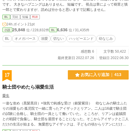
です。 大きなハプニングはありません。 短編です。 視点は章によって樹里と慎
一郎とで変わりますが、読めば分かると思いますで記載しません。
BL
完結
短編
R18
24h.ポイント
21pt
25,848
6,636
位 / 228,832件
位 / 31,435件
小説
BL
BL
オメガバース
溺愛
切ない
ハッピーエンド
幼なじみ
感想数 6
文字数 50,422
最終更新日 2022.07.26
登録日 2022.06.30
17
お気に入り追加
413
騎士団やめたら溺愛生活
愛生
一途な攻め（黒髪黒目）×強気で鈍感な受け（銀髪紫目） 幼なじみの騎士ふた
りの溺愛もの 孤児院で一緒に育ったアイザックとリアン。二人は16歳で騎士団
の試験に合格し、騎士団の一員として働いていた。 ところが、リアンは盗賊団
との戦闘で負傷し、騎士団を退団することになった。そこからアイザックと二人
だけの生活が始まる。 無愛想なアイザックは、子どもの頃からリアンにだけ懐
いていた。アイザックを弟のように可愛がるリアンだが、アイザックはずっとリ