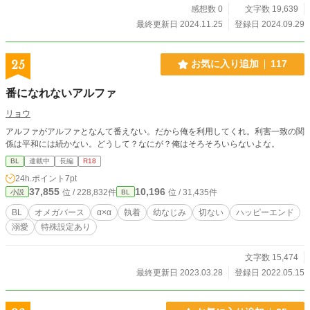
感想数 0
文字数 19,639
最終更新日 2024.11.25
登録日 2024.09.29
25
お気に入り追加
117
番になれないアルファ
リョウ
アルファがアルファとなんて番えない。だから俺を利用してくれ。利害一致の関
係は平和には続かない。どうして？なにが？俺はそろそろいらないよな。
BL
連載中
長編
R18
24h.ポイント
7pt
37,855
10,196
位 / 228,832件
位 / 31,435件
小説
BL
BL
オメガバース
‪α‬×‪α‬
執着
幼なじみ
切ない
ハッピーエンド
溺愛
特殊設定あり
文字数 15,474
最終更新日 2023.03.28
登録日 2022.05.15