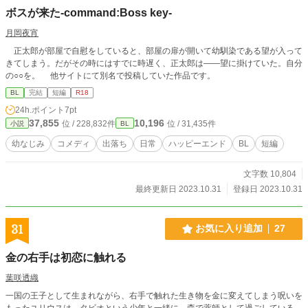
ボスが来た-command:Boss key-
月岡夜宵
正太郎が部屋で自慰をしていると、部屋の扉が開いて幼馴染である望が入って
きてしまう。だがその時にはすでに時遅く、正太郎は――望に掛けていた。自分
の○○を。 他サイトにて別名で投稿していた作品です。
BL
完結
短編
R18
24h.ポイント
7pt
37,855
10,196
位 / 228,832件
位 / 31,435件
小説
BL
幼なじみ
コメディ
出落ち
日常
ハッピーエンド
BL
短編
文字数 10,804
最終更新日 2023.10.31
登録日 2023.10.31
31
お気に入り追加
27
金の右手は初恋に触れる
葉咲透織
一国の王子として生まれながら、右手で触れた生き物を金に変えてしまう呪いを
もったユリウスは、タビオという少年と一緒に、森で薬師として過ごしている。