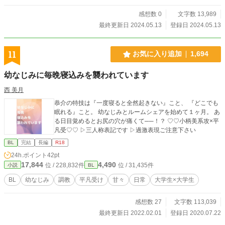
感想数 0
文字数 13,989
最終更新日 2024.05.13
登録日 2024.05.13
11
お気に入り追加
1,694
幼なじみに毎晩寝込みを襲われています
西 美月
恭介の特技は『一度寝ると全然起きない』こと、 『どこでも
眠れる』こと。 幼なじみとルームシェアを始めて１ヶ月。 あ
る日目覚めるとお尻の穴が痛くて──！？ ♡♡小柄美系攻×平
凡受♡♡ ▷三人称表記です ▷過激表現ご注意下さい
BL
完結
長編
R18
24h.ポイント
42pt
17,844
4,490
位 / 228,832件
位 / 31,435件
小説
BL
BL
幼なじみ
調教
平凡受け
甘々
日常
大学生×大学生
感想数 27
文字数 113,039
最終更新日 2022.02.01
登録日 2020.07.22