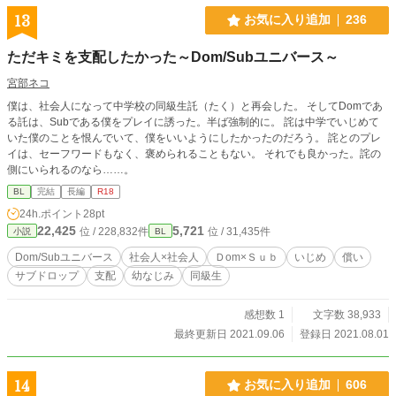
13
お気に入り追加
236
ただキミを支配したかった～Dom/Subユニバース～
宮部ネコ
僕は、社会人になって中学校の同級生託（たく）と再会した。 そしてDomであ
る託は、Subである僕をプレイに誘った。半ば強制的に。 詫は中学でいじめて
いた僕のことを恨んでいて、僕をいいようにしたかったのだろう。 詫とのプレ
イは、セーフワードもなく、褒められることもない。 それでも良かった。詫の
側にいられるのなら……。
BL
完結
長編
R18
24h.ポイント
28pt
22,425
5,721
位 / 228,832件
位 / 31,435件
小説
BL
Dom/Subユニバース
社会人×社会人
Ｄom×Ｓｕｂ
いじめ
償い
サブドロップ
支配
幼なじみ
同級生
感想数 1
文字数 38,933
最終更新日 2021.09.06
登録日 2021.08.01
14
お気に入り追加
606