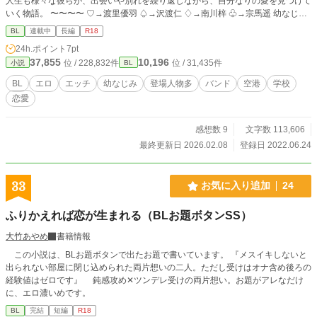
人生も様々な彼らが、出会いや別れを繰り返しながら、自分なりの愛を見つけて
いく物語。 〜〜〜〜 ♡→渡里優羽 ♤→沢渡仁 ♢→南川梓 ♧→宗馬遥 幼なじみ
４人を中心としたそれぞれの世界の人間関係、恋模様を描いています。 長くな
BL
連載中
長編
R18
ったので、続きを３にしました。 短編のように気になった話だけ読んでいただ
24h.ポイント
7pt
けるように、登場人物紹介を入れてもう少し工夫して書きたいなと思っていま
37,855
10,196
位 / 228,832件
位 / 31,435件
小説
BL
す。 ドロドロな恋愛模様、鬼畜、激しいシーンを書くのが好きなので、多くな
りがちです 恋愛を通して各キャラの個性や考え、成長、などを描きつつ、R18
BL
エロ
エッチ
幼なじみ
登場人物多
バンド
空港
学校
要素にも力を入れていきたいです♡ 登場人物多数！色々な男の子がいるので、
恋愛
好みの子を応援してくださると嬉しいです♡ 色々なシチュエーションでのエッ
チ、個性豊かな男の子たちの愛と快楽を追求していく予定です。 R-18/R18/性描
写あり/エロ/エッチ/BL/幼なじみ/恋愛/純愛/NTR/浮気/複数/イケメン/美少年/複数
感想数 9
文字数 113,606
プレイ/変態/上司/部下/先輩/後輩/羞恥プレイ/調教/乱交/同僚/童顔/同棲/バンド/制
最終更新日 2026.02.08
登録日 2022.06.24
服/元彼/元カレ/未練/新彼/彼氏/ 執着/年下/年上/同級生/略奪/タレ目/片思い/禁断/肉
体関係/コスプレ/
33
お気に入り追加
24
ふりかえれば恋が生まれる（BLお題ボタンSS）
大竹あやめ
書籍情報
この小説は、BLお題ボタンで出たお題で書いています。 『メスイキしないと
出られない部屋に閉じ込められた両片想いの二人。ただし受けはオナ含め後ろの
経験値はゼロです』 鈍感攻め‪✕‬ツンデレ受けの両片想い。お題がアレなだけ
に、エロ濃いめです。
BL
完結
短編
R18