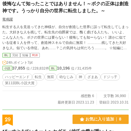
後悔なんて知ったことではありません！～ボクの正体は創造
神です。うっかり自分の世界に転生しました。～
竜鳴躍
転生する人を見送ってきた神様が、自分が創造した世界に誤って転生してしまっ
た。大好きな人を残して。転生先の伯爵家では、醜く虐げる人たち。 いいよ、
こんな人たち、ボクの世界には要らない！後悔しても知ーらない！ 誰かに似て
いる従者１人を伴って、創造神スキルで自由に無双！ …………残してきた大好
きな人。似ている侍従。 あれ……？この気持ちは何だろう………。 ☆短編に変
更しました。
BL
完結
短編
R18
24h.ポイント
7pt
37,855
10,196
位 / 228,832件
位 / 31,435件
小説
BL
ハッピーエンド
転生
無双
幼なじみ
神
ざまあ
ドジっ子
第11回BL小説大賞
感想数 6
文字数 36,990
最終更新日 2023.11.23
登録日 2023.10.31
29
お気に入り追加
8