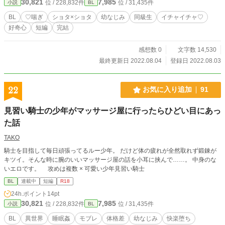
30,821
7,985
位 / 228,832件
位 / 31,435件
小説
BL
ざいます♪ 意外と書いたことのなかったショタ同士のえちち
ストーリー（中一はもうショタじゃねぇよっ！？ という方
BL
♡喘ぎ
ショタ×ショタ
幼なじみ
同級生
イチャイチャ♡
がいらっしゃったらすみませんです…）ですが、結局いつも
好奇心
短編
完結
のドロドロえろ話だったりしますワハハ笑 ※ R-18エロも
ので、♡（ハート）喘ぎ満載です。 ※ 素敵な表紙は、pixiv
小説用フリー素材にて、『やまなし』様からお借りしまし
感想数 0
文字数 14,530
た。ありがとうございます！
最終更新日 2022.08.04
登録日 2022.08.03
22
お気に入り追加
91
見習い騎士の少年がマッサージ屋に行ったらひどい目にあっ
た話
TAKO
騎士を目指して毎日頑張ってるルー少年。 だけど体の疲れが全然取れず鍛錬が
キツイ。そんな時に腕のいいマッサージ屋の話を小耳に挟んで……。 中身のな
いエロです。 攻めは複数 × 可愛い少年見習い騎士
BL
連載中
短編
R18
24h.ポイント
14pt
30,821
7,985
位 / 228,832件
位 / 31,435件
小説
BL
BL
異世界
睡眠姦
モブレ
体格差
幼なじみ
快楽堕ち