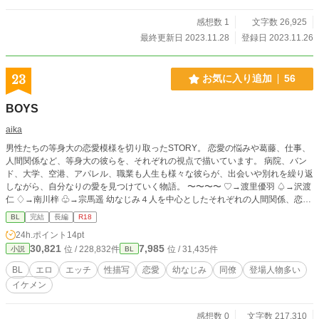
感想数 1
文字数 26,925
最終更新日 2023.11.28
登録日 2023.11.26
23
お気に入り追加
56
BOYS
aika
男性たちの等身大の恋愛模様を切り取ったSTORY。 恋愛の悩みや葛藤、仕事、
人間関係など、等身大の彼らを、それぞれの視点で描いています。 病院、バン
ド、大学、空港、アパレル、職業も人生も様々な彼らが、出会いや別れを繰り返
しながら、自分なりの愛を見つけていく物語。 〜〜〜〜 ♡→渡里優羽 ♤→沢渡
仁 ♢→南川梓 ♧→宗馬遥 幼なじみ４人を中心としたそれぞれの人間関係、恋模
様を描いています。 恋愛を通して各キャラの個性や考え、成長、などを描きつ
BL
完結
長編
R18
つ、R18要素にも力を入れていきたいです♡ 登場人物多数！色々な男の子がい
24h.ポイント
14pt
るので、好みの子を応援してくださると嬉しいです♡ 色々なシチュエーション
30,821
7,985
位 / 228,832件
位 / 31,435件
小説
BL
でのエッチ、個性豊かな男の子たちの愛と快楽を追求していく予定です。 R-18/
R18/性描写あり/エロ/エッチ/BL/幼なじみ/恋愛/純愛/NTR/浮気/複数/イケメン/美
BL
エロ
エッチ
性描写
恋愛
幼なじみ
同僚
登場人物多い
少年/複数プレイ/変態/上司/部下/先輩/後輩/羞恥プレイ/調教/乱交/同僚/童顔/同棲/
イケメン
バンド/制服/元彼/元カレ/未練/新彼/彼氏/ 執着/年下/年上/同級生/略奪/タレ目/片思
い/禁断/肉体関係/コスプレ/
感想数 0
文字数 217,310