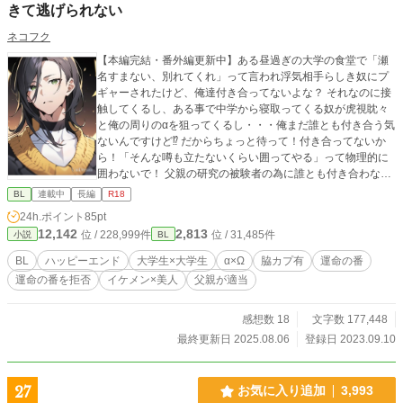
きて逃げられない
ネコフク
【本編完結・番外編更新中】ある昼過ぎの大学の食堂で「瀬
名すまない、別れてくれ」って言われ浮気相手らしき奴にプ
ギャーされたけど、俺達付き合ってないよな？ それなのに接
触してくるし、ある事で中学から寝取ってくる奴が虎視眈々
と俺の周りのαを狙ってくるし・・・俺まだ誰とも付き合う気
ないんですけど⁉ だからちょっと待って！付き合ってないか
ら！「そんな噂も立たないくらい囲ってやる」って物理的に
囲わないで！ 父親の研究の被験者の為に誰とも付き合わない
Ωが７年待ち続けているαに囲われちゃう話。脇カプ有。 オメ
BL
連載中
長編
R18
ガバース。α×Ω ※この話の主人公は短編「番に囲われ逃げら
24h.ポイント
85pt
れない」と同じ高校出身で短編から２年後の話になりますが
12,142
2,813
位 / 228,999件
位 / 31,485件
小説
BL
交わる事が無い話なのでこちらだけでお楽しみいただけま
す。 ※大体２日に一度更新しています。たまに毎日。閑話は
BL
ハッピーエンド
大学生×大学生
α×Ω
脇カプ有
運命の番
文字数が少ないのでその時は本編と一緒に投稿します。 ※本
運命の番を拒否
イケメン×美人
父親が適当
編が完結したので11/6から番外編を２日に一度更新します。
感想数 18
文字数 177,448
最終更新日 2025.08.06
登録日 2023.09.10
27
お気に入り追加
3,993