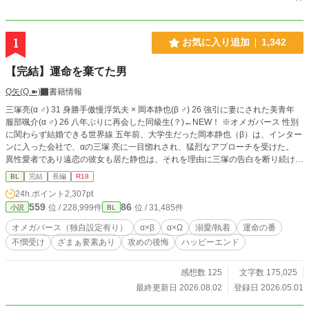
1
お気に入り追加
1,342
【完結】運命を棄てた男
Q矢(Q.➽)
書籍情報
三塚亮(α ♂) 31 身勝手傲慢浮気夫 × 岡本静也(β ♂) 26 強引に妻にされた美青年
服部颯介(α ♂) 26 八年ぶりに再会した同級生(？)←NEW！ ※オメガバース 性別
に関わらず結婚できる世界線 五年前、大学生だった岡本静也（β）は、インター
ンに入った会社で、αの三塚 亮に一目惚れされ、猛烈なアプローチを受けた。
異性愛者であり遠恋の彼女も居た静也は、それを理由に三塚の告白を断り続けた
が、ある時三塚に酒に酔わされ、抱かれてしまう。 既成事実を作る事に成功し
BL
完結
長編
R18
た三塚は、強引に静也を略奪、結婚。 しかし熱愛は続かず、三塚は愛人を囲い
24h.ポイント
2,307pt
始める。しかも相手はΩで、三塚と番になって子どもを産む事を望んでいた。 バ
559
86
位 / 228,999件
位 / 31,485件
小説
BL
ース法により、婚姻外の番契約は禁止されている。可愛い愛人の願いを叶える為
には、まず静也と離婚しなくてはならない。 そうして結婚生活が五年目に入っ
オメガバース（独自設定有り）
α×β
α×Ω
溺愛/執着
運命の番
たある夜、三塚は静也に離婚を切り出す。 愛人に目が眩む三塚は、この先で自
不憫受け
ざまぁ要素あり
攻めの後悔
ハッピーエンド
分を待つ恐ろしい運命など、想像すらできずにいたが……。 手段を選ばず生き
てきた傲慢浮気男・三塚の末路とは。 そして捨てられた静也の、意外な未来と
は。 ※お詫び 17話のラスト、三年ではなく五年の間違いです！明らかなうっか
感想数 125
文字数 175,025
りミスです！ お詫びして訂正いたしますm(_ _)m
最終更新日 2026.08.02
登録日 2026.05.01