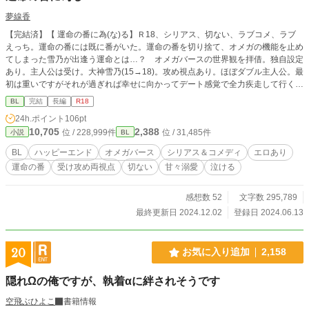
夢線香
【完結済】【 運命の番に為(な)る】Ｒ18、シリアス、切ない、ラブコメ、ラブ
えっち。運命の番には既に番がいた。運命の番を切り捨て、オメガの機能を止め
てしまった雪乃が出逢う運命とは…？ オメガバースの世界観を拝借。独自設定
あり。主人公は受け。大神雪乃(15→18)。攻め視点あり。ほぼダブル主人公。最
初は重いですがそれが過ぎれば幸せに向かってデート感覚で全力疾走して行くお
話です。美形(α20)×美形(Ω18)。受け攻め高身長。受けの一人称が僕→俺に変わ
BL
完結
長編
R18
ります。現代に類似した世界。中盤以降からは☆★が乱れ打ち。拙いですが、読
24h.ポイント
106pt
んで頂けたら嬉しいです。(ꈍᴗꈍ) 【警告・AI学習及び無断転載禁止】本作品の
10,705
2,388
位 / 228,999件
位 / 31,485件
小説
BL
文章、設定、ストーリーのあらゆる生成AI（ChatGPT、Claude、Gemini等）へ
の読み込み、スクレイピング、学習利用、および他サイトへの無断転載・複製行
BL
ハッピーエンド
オメガバース
シリアス＆コメディ
エロあり
為を固く禁止します。本作品は2024年06月13日より公開されており、公開日時
運命の番
受け攻め両視点
切ない
甘々溺愛
泣ける
のタイムスタンプ（証拠）を保持しています。類似するAI生成物や無断転載を確
認した場合は、原典としての権利に基づき、運営への通報および法的措置を含め
た厳格な対応を行います。All rights reserved. No AI training. / Unauthorized rep
感想数 52
文字数 295,789
roduction and scraping of this work are strictly prohibited.
最終更新日 2024.12.02
登録日 2024.06.13
20
お気に入り追加
2,158
隠れΩの俺ですが、執着αに絆されそうです
空飛ぶひよこ
書籍情報