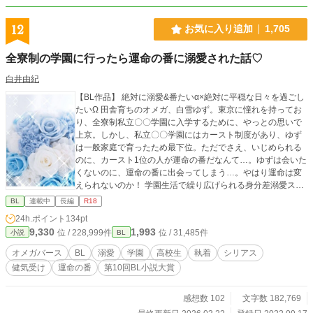
を少し変えて掲載しています。
12
お気に入り追加
1,705
全寮制の学園に行ったら運命の番に溺愛された話♡
白井由紀
【BL作品】 絶対に溺愛&番たいα×絶対に平穏な日々を過ごし
たいΩ 田舎育ちのオメガ、白雪ゆず。東京に憧れを持ってお
り、全寮制私立〇〇学園に入学するために、やっとの思いで
上京。しかし、私立〇〇学園にはカースト制度があり、ゆず
は一般家庭で育ったため最下位。ただでさえ、いじめられる
のに、カースト1位の人が運命の番だなんて…。ゆずは会いた
くないのに、運命の番に出会ってしまう…。やはり運命は変
えられないのか！ 学園生活で繰り広げられる身分差溺愛スト
ーリー♡ ★ハッピーエンド作品です ※この作品は、BL作品
BL
連載中
長編
R18
です。苦手な方はそっと回れ右してください🙏 ※これは創作
24h.ポイント
134pt
物です、都合がいいように解釈させていただくことがありま
9,330
1,993
位 / 228,999件
位 / 31,485件
小説
BL
すのでご了承ください🙇‍♂️ ※フィクション作品です ※誤字脱字
は見つけ次第訂正しますが、脳内変換、受け流してくれると
オメガバース
BL
溺愛
学園
高校生
執着
シリアス
幸いです
健気受け
運命の番
第10回BL小説大賞
感想数 102
文字数 182,769