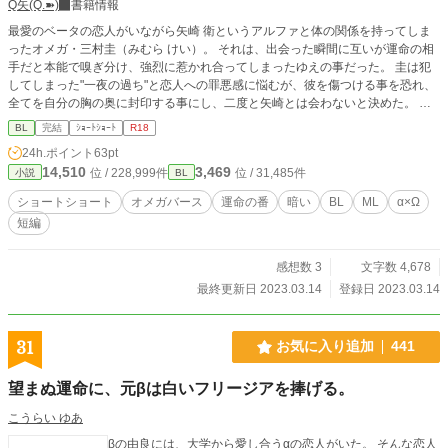
Q矢(Q.➽)
書籍情報
最愛のベータの恋人がいながら矢崎 衛というアルファと体の関係を持ってしま
ったオメガ・三村圭（みむら けい）。 それは、出会った瞬間に互いが運命の相
手だと本能で嗅ぎ分け、強烈に惹かれ合ってしまったゆえの事だった。 圭は犯
してしまった"一夜の過ち"と恋人への罪悪感に悩むが、彼を傷つける事を恐れ、
全てを自分の胸の奥に封印する事にし、二度と矢崎とは会わないと決めた。 し
かし、一度出会ってしまった運命の番同士を、天は見逃してはくれなかった。
BL
完結
ｼｮｰﾄｼｮｰﾄ
R18
心ならずも逢瀬を繰り返す内、圭はとうとう運命に陥落してしまう。 しかし、
24h.ポイント
63pt
その後に待っていたのは最愛の恋人との別れと、番になった矢崎の 『君と出会
14,510
3,469
位 / 228,999件
位 / 31,485件
小説
BL
いさえしなければ…』 という心無い言葉。 実は矢崎も、圭と出会ってしまった
事で、最愛の妻との番を解除せざるを得なかったという傷を抱えていた。 ※こ
ショートショート
オメガバース
運命の番
暗い
BL
ML
α×Ω
の作品は、『運命だとか、番とか、俺には関係ないけれど』という作品の冒頭に
短編
登場する、主人公斗真の元恋人・三村 圭sideのショートストーリーです。
感想数 3
文字数 4,678
最終更新日 2023.03.14
登録日 2023.03.14
31
お気に入り追加
441
望まぬ運命に、元βは白いフリージアを捧げる。
こうらい ゆあ
βの由良には、大学から愛し合うαの恋人がいた。 そんな恋人