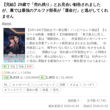
【完結】29歳で「売れ残り」とお見合い勧告されました
が、裏では最強のアルファ部長が「運命だ」と逃がしてくれ
ません
Marine
【1/3〜1/4で完結まで一挙公開！ ハッピーエンド保証】 【エ
リートα(執着・溺愛)】×【29歳地味Ω】 「単刀直入に言う。
牧田君、君は『期限切れ』だ」 外資系巨大メガベンチャー
に勤める営業アシスタント牧田渉(まきたわたる)29歳。 社
内規定により、相手がいないΩとしてお見合いをさせられる
ことに。 周囲からは「売れ残りの可哀想なヤツ」と同情さ
れているが、彼らは知らない。 牧田が裏では、社内カース
ト頂点に君臨する最強のエリート・桐生晃(きりゅうあきら)
に、毎晩とろとろに甘やかされていることを。 けれど、牧
BL
完結
長編
R18
田はとんでもない勘違いをしていた。 行為の最中、部長の
24h.ポイント
142pt
瞳が『金色』に変わるのは、自分の発情暴走による『生理的
9,019
1,903
位 / 228,999件
位 / 31,485件
小説
BL
な混乱（コンタミ）』だと信じ込んでいるのだ。 「俺を狂わ
せているのは、お前なんだよ」 ・一泊45万円のホテルでエッ
BL
オメガバース
ハッピーエンド
溺愛
ざまぁ
スパダリ
チ ・ハイヤーで一緒に出社。 ・コーヒーをこぼせば、役員用
オフィスラブ
運命の番
執着
現代
ロッカールームに連れ込まれ、汚れた肌を舐め取られる。 ・
毎日のように所有印（キスマーク）を上書きされる日々。
「俺が欲しいのは、お前だ」 表向きは崖っぷち社員、裏で
感想数 3
文字数 47,740
は最強スパダリの独占所有物。 お見合い話がバレた時、桐
最終更新日 2026.01.04
登録日 2026.01.03
生部長は――！？ ※他サイト様に掲載していた小説を、内容