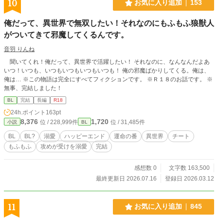
10
お気に入り追加
153
俺だって、異世界で無双したい！それなのにもふもふ狼獣人
がついてきて邪魔してくるんです。
音羽 りんね
聞いてくれ！俺だって、異世界で活躍したい！ それなのに、なんなんだよあ
いつ！いつも、いつもいつもいつもいつも！ 俺の邪魔ばかりしてくる。俺は、
俺は… ※この物語は完全にすべてフィクションです。 ※Ｒ１８のお話です。 ※
無事、完結しました！
BL
完結
長編
R18
24h.ポイント
163pt
8,376
1,720
位 / 228,999件
位 / 31,485件
小説
BL
BL
BL?
溺愛
ハッピーエンド
運命の番
異世界
チート
もふもふ
攻めが受けを溺愛
完結
感想数 0
文字数 163,500
最終更新日 2026.07.16
登録日 2026.03.12
11
お気に入り追加
845