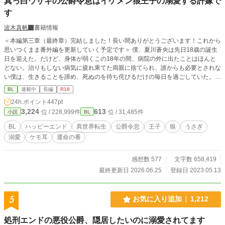
真っ白ウサギの公爵令息はイケメン狼王子の溺愛する許嫁で
す
波木真帆
書籍情報
＜本編第三章（最終章）完結しました！長い間ありがとうございます！これから
思いつくまま番外編を更新していく予定です＞ 僕、夏川蒼央は先日18歳の誕生
日を迎えた。だけど、身体が弱くこの18年の間、病院の外に出たことはほんと
どない。治りもしない病気に疲れ果てた両親に捨てられ、誰からも必要とされな
い僕は、生きることを諦め、死ぬのを待ち侘びるだけの毎日を過ごしていた。そ
して、ようやく僕の命が尽きやっと親孝行ができた。 これで楽になる……そう
BL
連載中
長編
R18
思っていたのに、気がつくと僕は新たな世界に生まれ変わっていた。 そこはケ
24h.ポイント
447pt
モ耳と尻尾付きで生まれる世界。 王家とその血筋である公爵家には狼が生まれ
3,224
613
位 / 228,999件
位 / 31,485件
小説
BL
るのが通常であるが、ごく稀にウサギ耳と尻尾を持つ子が生まれる。 狼の耳付
きが生まれるヴォルフ公爵家に生まれた真っ白なウサギ耳の僕・アズールは、生
BL
ハッピーエンド
異世界転生
公爵令息
王子
狼
うさぎ
まれながらに王子の許嫁に決まっているのだが、その王子がびっくりな容姿をし
溺愛
ケモ耳
運命の番
ていて……。 愛されることだけを夢見ていた可愛いウサギ耳の公爵令息と神に
選ばれし能力を持つ王子のイチャラブハッピーエンド小説です。 R18には※つ
けます。
感想数 577
文字数 658,419
最終更新日 2026.06.25
登録日 2023.05.13
5
お気に入り追加
1,212
処刑エンドの悪役公爵、隠居したいのに溺愛されてます