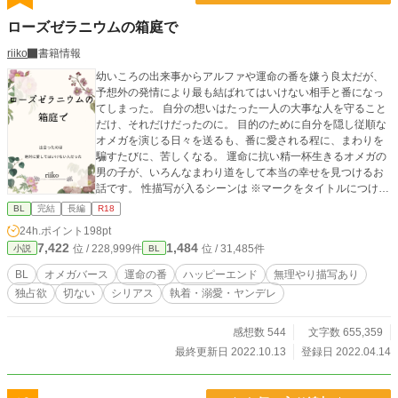
ローズゼラニウムの箱庭で
riiko
書籍情報
幼いころの出来事からアルファや運命の番を嫌う良太だが、
予想外の発情により最も結ばれてはいけない相手と番になっ
てしまった。 自分の想いはたった一人の大事な人を守ること
だけ、それだけだったのに。 目的のために自分を隠し従順な
オメガを演じる日々を送るも、番に愛される程に、まわりを
騙すたびに、苦しくなる。 運命に抗い精一杯生きるオメガの
男の子が、いろんなまわり道をして本当の幸せを見つけるお
話です。 性描写が入るシーンは ※マークをタイトルにつけま
す、ご注意くださいませ。 処女作につき、つたない文章です
BL
完結
長編
R18
が物語お楽しみいただけたら幸いです。 コメント欄ネタバレ
24h.ポイント
198pt
全解除につき、ご閲覧にはご注意くださいませ。
7,422
1,484
位 / 228,999件
位 / 31,485件
小説
BL
BL
オメガバース
運命の番
ハッピーエンド
無理やり描写あり
独占欲
切ない
シリアス
執着・溺愛・ヤンデレ
感想数 544
文字数 655,359
最終更新日 2022.10.13
登録日 2022.04.14