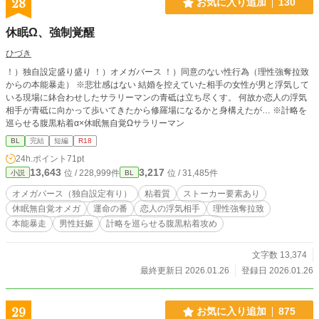
28
お気に入り追加
130
休眠Ω、強制覚醒
ひづき
！）独自設定盛り盛り ！）オメガバース ！）同意のない性行為（理性強奪拉致
からの本能暴走） ※悲壮感はない 結婚を控えていた相手の女性が男と浮気して
いる現場に鉢合わせしたサラリーマンの青砥は立ち尽くす。 何故か恋人の浮気
相手が青砥に向かって歩いてきたから修羅場になるかと身構えたが… ※計略を
巡らせる腹黒粘着α×休眠無自覚Ωサラリーマン
BL
完結
短編
R18
24h.ポイント
71pt
13,643
3,217
位 / 228,999件
位 / 31,485件
小説
BL
オメガバース（独自設定有り）
粘着質
ストーカー要素あり
休眠無自覚オメガ
運命の番
恋人の浮気相手
理性強奪拉致
本能暴走
男性妊娠
計略を巡らせる腹黒粘着攻め
文字数 13,374
最終更新日 2026.01.26
登録日 2026.01.26
29
お気に入り追加
875