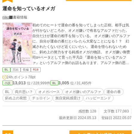
運命を知っているオメガ
riiko
書籍情報
初めてのヒートで運命の番を知ってしまった正樹。相手は気
が付かないどころか、オメガ嫌いで有名なアルファだった。
自分だけが運命の相手を知っている。 オメガ嫌いのアルファ
に、自分が運命の番だとバレたら大変なことになる！？ 幻
滅されたくないけど近くにいたい。 運命を悟られないため
に、斜め上の努力をする鈍感オメガの物語。 オメガ嫌い御曹
司α×ベータとして育った平凡Ω 『運命を知っているアルフ
ァ』というアルファ側のお話もあります、アルファ側の思考
を見たい時はそちらも合わせてお楽しみくださいませ。 どち
BL
完結
長編
R18
らかを先に読むことでお話は全てネタバレになりますので、
24h.ポイント
78pt
先にお好みの視点（オメガ側orアルファ側）をお選びくださ
13,013
3,005
位 / 228,999件
位 / 31,485件
小説
BL
いませ。片方だけでも物語は分かるようになっております。
性描写が入るシーンは ※マークをタイトルにつけます、ご注
BL
両片思い？
オメガバース
オメガ嫌いのアルファ
運命の番
意くださいませ。 物語、お楽しみいただけたら幸いです。 コ
斜め上の発想
チョロイン
無自覚鈍感受け
ハッピーエンド
メント欄ネタバレ全解除につき、物語の展開を知りたくない
方はご注意くださいませ。 表紙のイラストはデビュー同期の
「派遣Ωは社長の抱き枕～エリートαを寝かしつけるお仕事
感想数 128
文字数 177,083
～」著者grottaさんに描いていただきました！
最終更新日 2024.05.13
登録日 2022.05.07