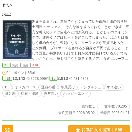
たい
ryon*
媚薬を飲まされ、道端でうずくまっていた白騎士団の若き騎
士団長 ルーファス。 そんな彼を放っておくことができず、平
凡な町人のノアは自宅へと招き入れる。 しかしそのタイミン
グで、運悪くノアはヒートを起こしてしまった。 ふたりは激
しく求め合うが、翌朝になり、ルーファスが童貞であったこ
とが判明。 プロポーズをされるが自身が平民であること、そ
して器量が特別良いわけでも何かの才に長けているわけでも
ないことから、身を引こうと決意するノア。 なのにルーファ
スは、一歩も引いてくれなくて！？ ＊＊＊ エブリスタで最高
BL
完結
長編
R18
４位を獲得した作品です。 こちらのサイトでも、少しでも多
24h.ポイント
85pt
くの方に楽しんでいただけたら幸いです。 お気に入り登録な
12,142
2,813
位 / 228,999件
位 / 31,485件
小説
BL
どもして頂けたら、とても嬉しいです。 よろしくお願い致し
ます（⁠ꈍ⁠ᴗ⁠ꈍ）
BL
オメガバース
運命の番
平凡受け
アンダルシュ
すれ違い
身分差
執着・溺愛
両片思い
ハッピーエンド
感想数 1
文字数 70,205
最終更新日 2026.05.02
登録日 2026.04.21
23
お気に入り追加
596