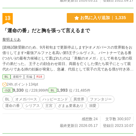
最終更新日 2026.03.22
登録日 2022.09.17
13
お気に入り追加
1,335
「運命の番」だと胸を張って言えるまで
黎明まりあ
[資格試験受験のため、9月初旬まで更新停止します]<オメガバースの世界観をお
借りしてます>最強アルファと名高い第5王子シルヴィス。 パートナーである番
(つがい)の最有力候補として選ばれたのは「美貌のオメガ」として有名な僕の双
子の弟だった。 王子との顔合わせ前日、両親を亡くした僕たち双子にとって親
代わりである姉の妊娠が発覚し、急遽、代役として双子の兄である僕が付き添う
ことに。 顔合わせ当日、王子に目を向けた瞬間、僕の全身が熱くなり…気がつ
BL
連載中
長編
R18
いた時には、弟ではなくなぜか僕がシルヴィス王子に抱きしめられ、こう呟かれ
24h.ポイント
134pt
ていた。「見つけた、オレの運命」 周囲の騒めきと弟の絶叫…その後の首筋へ
9,330
1,993
位 / 228,999件
位 / 31,485件
小説
BL
の激痛。 自分では全く予想しなかった「運命の番(つがい)」に振り回され、抵抗
し、流され、享受(きょうじゅ)するまでの僕の物語。 #ストックなしで書いてい
BL
オメガバース
ハッピーエンド
異世界
ファンタジー
るため、見直して不自然な表現は、随時修正します #設定上、暴力、差別表現
運命の番
シリアス
王宮
ざまぁ要素あり
溺愛
は、予告なしに入ります #18シーンにはタイトルに※入れます #ムーンライトノ
ベルズさんにも掲載しています #AI使用は校正のみ、アルファポリスさんの小説
AI校正機能を使用したり、しなかったりしております→この作品は136話から使
感想数 24
文字数 300,937
用しておりますが、それ以前の話や加筆修正した場合、AI校正をかけずにupす
最終更新日 2026.05.17
登録日 2023.10.07
ることが多々あります(誤字脱字＆慣用句の誤用以外の、本文＆プロット作成な
どでは、一切AIを使用しておりません) #この作品の無断転載・無断複製・AI学習