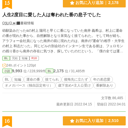
15
お気に入り追加
2,178
人生2度目に愛した人は奪われた番の息子でした
Q矢(Q.➽)
書籍情報
幼馴染みだったαの村上 陽司と早くに番になっていた南井 義希は、村上に運命
の番が現れた事から、自然解除となり呆気なく捨てられた。 そして時が経ち、
アラフォー会社員になった南井の前に現れたのは、南井の"運命"の相手・大学生
の村上 和志だった。同じビルの別会社のインターン生である彼は、フェロモン
の残り香から南井の存在に気づき、探していたのだという。 「僕の全ては運命
の人に捧げると決めていた」 と嬉しそうに語る和志。 だが年齢差や、過去の苦
BL
完結
短編
R18
い経験の事もあり、"運命"を受け入れられない南井はやんわりと和志を拒否しよ
24h.ポイント
120pt
うと考える。 ところが、意外にも甘え上手な和志の一途さに絆され、つき合う
9,993
2,175
位 / 228,999件
位 / 31,485件
小説
BL
事に。 だが実は、村上は南井にとって、あまりにも因縁のありすぎる相手だっ
た――。 自身のトラウマから"運命"という言葉を憎むアラフォー男性オメガと、
BL
短編
運命の番
捨てられ
後悔先に立たず
年の差恋愛
まっすぐに"運命"を求め焦がれる20歳の男性アルファが、2人の間にある因縁を
オメガバース（独自設定有り）
歳下攻め×主人公受け
番解除あり
越えて結ばれるまで。 ◆主人公 南井 義希 (みない よしき) 38 Ω （受） スーツの
似合う細身の美形。 仕事が出来て職場での人望厚し。 番を自然解除になった過
去があり、恋愛感情は枯れている。 ◆主人公に惹かれ口説き落とす歳下君 村上
文字数 86,485
和志 (むらかみ かずし)20 α （攻） 高身長 黒髪黒目の清潔感溢れる、素直で一途
最終更新日 2022.04.15
登録日 2022.04.01
なイケメン大学生。 " 運命の番"に憧れを抱いている。複雑な事情を抱えてお
り、祖父母を親代わりとして育つ。 ◆主人公の元番 村上 陽司 (むらかみ ようじ)
38 α 半端ないほどやらかしている…。
16
お気に入り追加
2,510