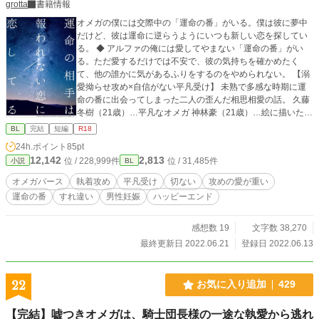
grotta
書籍情報
オメガの僕には交際中の「運命の番」がいる。僕は彼に夢中
だけど、彼は運命に逆らうようにいつも新しい恋を探してい
る。 ◆ アルファの俺には愛してやまない「運命の番」がい
る。ただ愛するだけでは不安で、彼の気持ちを確かめたく
て、他の誰かに気があるふりをするのをやめられない。 【溺
愛拗らせ攻め×自信がない平凡受け】 未熟で多感な時期に運
命の番に出会ってしまった二人の歪んだ相思相愛の話。 久藤
冬樹（21歳）…平凡なオメガ 神林豪（21歳）…絵に描いたよ
うなアルファ（中身はメンヘラ） ※番外編も完結しました。
BL
完結
短編
R18
ゼミの後輩が頑張るおまけのifルートとなります
24h.ポイント
85pt
12,142
2,813
位 / 228,999件
位 / 31,485件
小説
BL
オメガバース
執着攻め
平凡受け
切ない
攻めの愛が重い
運命の番
すれ違い
男性妊娠
ハッピーエンド
感想数 19
文字数 38,270
最終更新日 2022.06.21
登録日 2022.06.13
22
お気に入り追加
429
【完結】嘘つきオメガは、騎士団長様の一途な執愛から逃れ