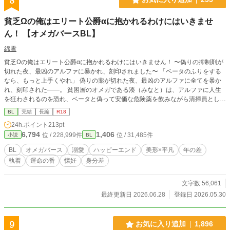
8
貧乏Ωの俺はエリート公爵αに抱かれるわけにはいきませ
ん！ 【オメガバースBL】
綿雪
貧乏Ωの俺はエリート公爵αに抱かれるわけにはいきません！ 〜偽りの抑制剤が
切れた夜、最凶のアルファに暴かれ、刻印されました〜 「ベータのふりをする
なら、もっと上手くやれ」 偽りの薬が切れた夜、最凶のアルファに全てを暴か
れ、刻印された――。 貧困層のオメガである湊（みなと）は、アルファに人生
を狂わされるのを恐れ、ベータと偽って安価な危険薬を飲みながら清掃員として
働いていた。 しかし、立ち入り禁止の最上階オフィスで、冷酷な実業家公爵・
BL
完結
長編
R18
レオンの放つ圧倒的なフェロモンを浴びたことで、湊の身体に異変が起きる。
24h.ポイント
213pt
「変な匂いがするな……安物の薬の向こう側に、もっと甘い匂いが隠れている」
6,794
1,406
位 / 228,999件
位 / 31,485件
小説
BL
鋭く正体を疑われ、逃げ場のない執務室で詰め寄られる屈辱と、身体の芯から湧
き上がる見たこともない熱。 そして翌日、ついに強烈な発情期（ヒート）が湊
BL
オメガバース
溺愛
ハッピーエンド
美形×平凡
年の差
を襲い――。 どこまでも冷徹だったはずの公爵が、運命の番（つがい）を見つ
執着
運命の番
懐妊
身分差
けた瞬間に見せる、狂気じみた独占欲と過保護。 ――逃げられない。俺の身体
も、魂も、この人に壊されるまで抱き潰される。 身分差・正体隠匿から始ま
る、狂愛オメガバース！ ※この物語はオメガバースを舞台とした架空の世界で
文字数 56,061
あり、男性の妊娠・出産等の描写があります。苦手な方はご注意ください。
最終更新日 2026.06.28
登録日 2026.05.30
9
お気に入り追加
1,896