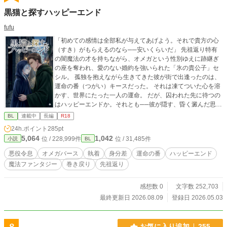
黒猫と探すハッピーエンド
fufu
「初めての感情は全部私が与えてあげよう。それで貴方の心
（すき）がもらえるのなら──安いくらいだ」 先祖返り特有
の闇魔法の才を持ちながら、オメガという性別ゆえに跡継ぎ
の座を奪われ、愛のない婚約を強いられた「氷の貴公子」セ
シル。 孤独を抱えながら生きてきた彼が街で出逢ったのは、
運命の番（つがい）キースだった。 それは凍てついた心を溶
かす、世界にたった一人の運命。 だが、囚われた先に待つの
はハッピーエンドか。それとも──彼が隠す、昏く澱んだ思惑
か。 セシル・メイナード：メイナード侯爵家の長男。水魔法
BL
連載中
長編
R18
に加え、闇魔法も使いこなす魔法の天才。氷と影を使う魔法
24h.ポイント
285pt
が得意。闇魔法の能力と薄氷色の瞳と髪はメイナード家の先
5,064
1,042
位 / 228,999件
位 / 31,485件
小説
BL
祖返りの特徴。常に無表情だが、本人にその自覚はない。 キ
ース：セシルが街で出逢う運命の番。すべてが謎の男。セシ
悪役令息
オメガバース
執着
身分差
運命の番
ハッピーエンド
ルの八つ年上。セシルに優しく接するが……。 ※物語は不穏
魔法ファンタジー
巻き戻り
先祖返り
に進みますが、最終的にはハッピーエンドになります。 ※更
新は不定期になります。 ※ 無断転載・自作発言・AI学習への
利用は一切禁止しております。 Do not post my artworks on
感想数 0
文字数 252,703
any other websites. Please do not use my works for AI trainin
最終更新日 2026.08.09
登録日 2026.05.03
g. ※表紙イラストは生成AI（Gemini）を使用しています。
お気に入り追加
255