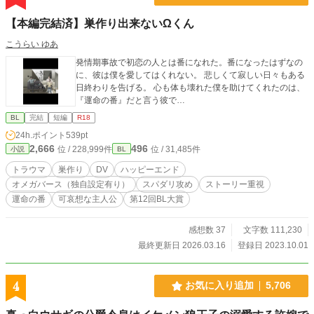
【本編完結済】巣作り出来ないΩくん
こうらい ゆあ
発情期事故で初恋の人とは番になれた。番になったはずなの
に、彼は僕を愛してはくれない。 悲しくて寂しい日々もある
日終わりを告げる。 心も体も壊れた僕を助けてくれたのは、
『運命の番』だと言う彼で…
BL
完結
短編
R18
24h.ポイント
539pt
2,666
496
位 / 228,999件
位 / 31,485件
小説
BL
トラウマ
巣作り
DV
ハッピーエンド
オメガバース（独自設定有り）
スパダリ攻め
ストーリー重視
運命の番
可哀想な主人公
第12回BL大賞
感想数 37
文字数 111,230
最終更新日 2026.03.16
登録日 2023.10.01
4
お気に入り追加
5,706