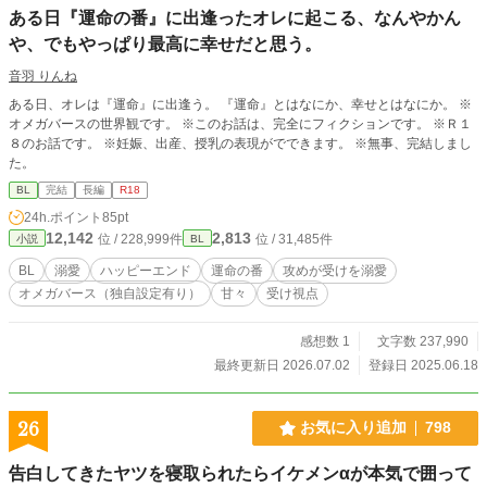
ある日『運命の番』に出逢ったオレに起こる、なんやかん
や、でもやっぱり最高に幸せだと思う。
音羽 りんね
ある日、オレは『運命』に出逢う。 『運命』とはなにか、幸せとはなにか。 ※
オメガバースの世界観です。 ※このお話は、完全にフィクションです。 ※Ｒ１
８のお話です。 ※妊娠、出産、授乳の表現がでできます。 ※無事、完結しまし
た。
BL
完結
長編
R18
24h.ポイント
85pt
12,142
2,813
位 / 228,999件
位 / 31,485件
小説
BL
BL
溺愛
ハッピーエンド
運命の番
攻めが受けを溺愛
オメガバース（独自設定有り）
甘々
受け視点
感想数 1
文字数 237,990
最終更新日 2026.07.02
登録日 2025.06.18
26
お気に入り追加
798
告白してきたヤツを寝取られたらイケメンαが本気で囲って