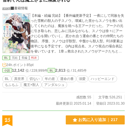
asagi
書籍情報
【本編・続編 完結】【番外編更新予定】 一夜にして同族を失
った雪豹の獣人の子スノウ。壊滅した里からスノウを救い出
してくれたのは、魔族を統べる王アークだった。 アークの元
に引き取られ、悲しみに沈みながらも、スノウは徐々にアー
クに心を開いていく。 惹かれ合う運命の番とその仲間たちの
物語。 序盤、スノウは仔獣型。中盤から獣人型。R18要素は
後半になる予定です。 ()内は視点名。スノウ視点の場合表記
を省いています。 1章→救出されたスノウがアークたちと打
ち解け、悲しみを癒していく話。 2章→スノウが人型になれ
BL
完結
長編
R18
るよう努力しながら、アークたちとほのぼの暮らす話。 3章
24h.ポイント
85pt
→スノウが成人認定されてアークといちゃいちゃする話。 作
12,142
2,813
位 / 228,999件
位 / 31,485件
小説
BL
者基準で、キスなどR15相当の話には☆、R18相当の話には
★をタイトルにつけます。
BL
異世界
切ない
年の差
運命の番
溺愛
ハッピーエンド
もふもふ
魔王×獣人
アンダルシュ
感想数 55
文字数 526,251
最終更新日 2025.01.14
登録日 2023.01.30
25
お気に入り追加
217