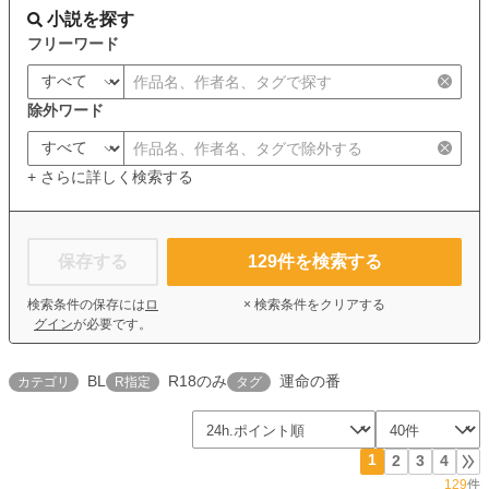
小説を探す
フリーワード
除外ワード
+ さらに詳しく検索する
保存する
129
件を検索する
検索条件の保存には
ロ
× 検索条件をクリアする
グイン
が必要です。
BL
R18のみ
運命の番
カテゴリ
R指定
タグ
1
2
3
4
129
件