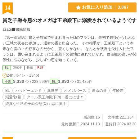
への利用はご遠慮ください
14
お気に入り追加
3,867
貧乏子爵令息のオメガは王弟殿下に溺愛されているようです
asagi
書籍情報
【第一部完結】貧乏子爵家で生まれ育ったΩのフランは、最初で最後かもしれな
い王城の夜会に参加し、運命の番と出会った。 その相手が、王弟殿下という本
来なら雲の上の存在なのだから、驚くしかない。 なんとか状況を受け入れたフ
ランは、囲い込まれるように王弟殿下の領地に連れていかれ、価値観の違いや関
係性に悩みながら、少しずつ恋を知っていく。
BL
連載中
長編
R18
24h.ポイント
134pt
9,330
1,993
位 / 228,999件
位 / 31,485件
小説
BL
BL
ハッピーエンド
異世界
オメガバース
運命の番
年齢差
溺愛/執着
クール系王弟殿下(α)：番には甘々
純真な性格の子爵令息(Ω)：恋に奥手
感想数 16
文字数 221,134
最終更新日 2024.11.13
登録日 2024.03.20