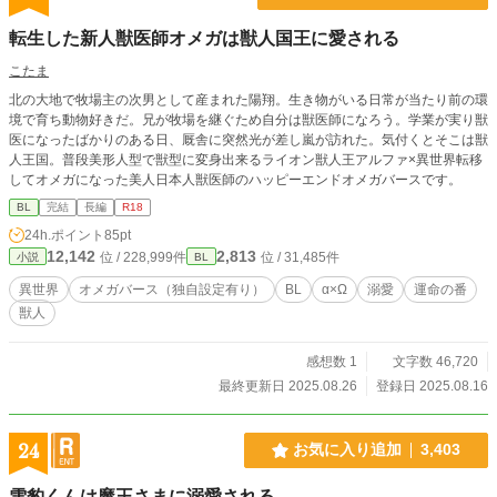
転生した新人獣医師オメガは獣人国王に愛される
こたま
北の大地で牧場主の次男として産まれた陽翔。生き物がいる日常が当たり前の環
境で育ち動物好きだ。兄が牧場を継ぐため自分は獣医師になろう。学業が実り獣
医になったばかりのある日、厩舎に突然光が差し嵐が訪れた。気付くとそこは獣
人王国。普段美形人型で獣型に変身出来るライオン獣人王アルファ×異世界転移
してオメガになった美人日本人獣医師のハッピーエンドオメガバースです。
BL
完結
長編
R18
24h.ポイント
85pt
12,142
2,813
位 / 228,999件
位 / 31,485件
小説
BL
異世界
オメガバース（独自設定有り）
BL
α×Ω
溺愛
運命の番
獣人
感想数 1
文字数 46,720
最終更新日 2025.08.26
登録日 2025.08.16
24
お気に入り追加
3,403
雪豹くんは魔王さまに溺愛される