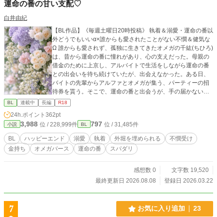
運命の番の甘い支配♡
白井由紀
【BL作品】《毎週土曜日20時投稿》 執着＆溺愛・運命の番以
外どうでもいいα×誰からも愛されたことがない不憫＆健気な
Ω 誰からも愛されず、孤独に生きてきたオメガの千紘(ちひろ)
は、昔から運命の番に憧れがあり、心の支えだった。母親の
借金のために上京し、アルバイトで生活をしながら運命の番
との出会いを待ち続けていたが、出会えなかった。ある日、
バイトの先輩からアルファとオメガが集う、パーティーの招
待券を貰う。そこで、運命の番と出会うが、手の届かない存
在だということを知り、諦めていたところ、絡んできたアル
BL
連載中
長編
R18
ファから運命の番に助けて貰った。 その後、ダンスに誘われ
24h.ポイント
362pt
踊った後、引き止められて発情してしまった。発情期中、優
3,988
797
位 / 228,999件
位 / 31,485件
小説
BL
しくしてもらったことに戸惑い、自分には不釣り合いだと感
じて逃げ出してしまう…… 不憫なオメガが運命の番と出会っ
BL
ハッピーエンド
溺愛
執着
外堀を埋められる
不憫受け
て溺愛される、シンデレラストーリー♡ ★ハッピーエンド作
金持ち
オメガバース
運命の番
スパダリ
品です ※この作品は、BL作品です。苦手な方はそっと回れ右
してください🙏 ※これは創作物です、都合がいいように解釈
させていただくことがありますのでご了承ください🙇‍♂️ ※フィ
感想数 0
文字数 19,520
クション作品です ※誤字脱字は見つけ次第訂正しますが、脳
最終更新日 2026.08.08
登録日 2026.03.22
内変換、受け流してくれると幸いです
7
お気に入り追加
23