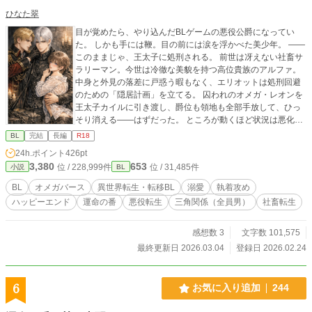
ひなた翠
目が覚めたら、やり込んだBLゲームの悪役公爵になってい
た。 しかも手には鞭。目の前には涙を浮かべた美少年。 ——
このままじゃ、王太子に処刑される。 前世は冴えない社畜サ
ラリーマン。今世は冷徹な美貌を持つ高位貴族のアルファ。
中身と外見の落差に戸惑う暇もなく、エリオットは処刑回避
のための「隠居計画」を立てる。 囚われのオメガ・レオンを
王太子カイルに引き渡し、爵位も領地も全部手放して、ひっ
そり消える——はずだった。 ところが動くほど状況は悪化し
ていく。 レオンを自由にしようとすれば「傍にいたい」と縋
BL
完結
長編
R18
りつかれ、 カイルに会えば「お前の匂いは甘い」と迫られ、
24h.ポイント
426pt
隠居を申し出れば「逃げるな」と退路を塞がれる。 しかもな
3,380
653
位 / 228,999件
位 / 31,485件
小説
BL
ぜか、子供の頃から飲んでいた「ビタミン剤」を忘れるた
び、身体がおかしくなる。 周囲のアルファたちの視線が絡み
BL
オメガバース
異世界転生・転移BL
溺愛
執着攻め
つき、カイルの目の色が変わり—— 自分でも知らなかった秘
ハッピーエンド
運命の番
悪役転生
三角関係（全員男）
社畜転生
密が暴かれたとき、逃げ場はもう、どこにもなかった。 誰に
も愛されなかった男が、異世界で「本当の自分」を知り、運
命の番と出会う—— ギャップ萌え×じれったさ×匂いフェチ全
感想数 3
文字数 101,575
開の、オメガバース転生BL。
最終更新日 2026.03.04
登録日 2026.02.24
6
お気に入り追加
244