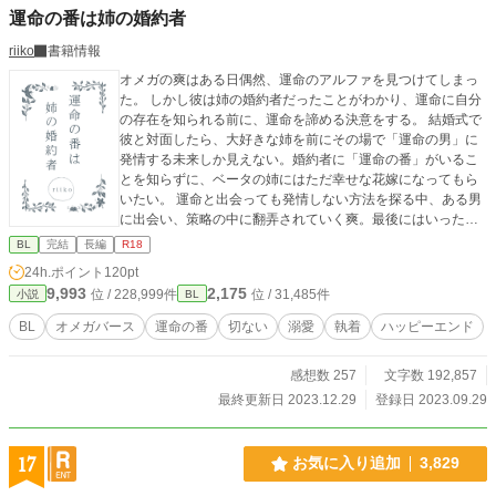
運命の番は姉の婚約者
riiko
書籍情報
オメガの爽はある日偶然、運命のアルファを見つけてしまっ
た。 しかし彼は姉の婚約者だったことがわかり、運命に自分
の存在を知られる前に、運命を諦める決意をする。 結婚式で
彼と対面したら、大好きな姉を前にその場で「運命の男」に
発情する未来しか見えない。婚約者に「運命の番」がいるこ
とを知らずに、ベータの姉にはただ幸せな花嫁になってもら
いたい。 運命と出会っても発情しない方法を探る中、ある男
に出会い、策略の中に翻弄されていく爽。最後にはいった
い…どんな結末が。 姉の幸せを願うがために取る対処法は、
BL
完結
長編
R18
様々な人を巻き込みながらも運命と対峙して、無事に幸せを
24h.ポイント
120pt
掴むまでのそんなお話です。 性描写が入るシーンは ※マーク
9,993
2,175
位 / 228,999件
位 / 31,485件
小説
BL
をタイトルにつけますのでご注意くださいませ。 物語、お楽
しみいただけたら幸いです。
BL
オメガバース
運命の番
切ない
溺愛
執着
ハッピーエンド
感想数 257
文字数 192,857
最終更新日 2023.12.29
登録日 2023.09.29
17
お気に入り追加
3,829