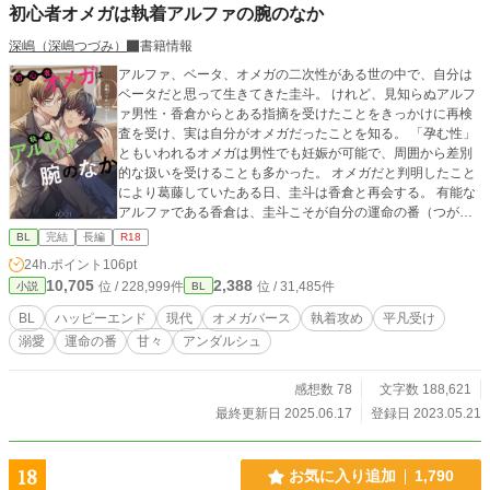
初心者オメガは執着アルファの腕のなか
深嶋（深嶋つづみ）
書籍情報
アルファ、ベータ、オメガの二次性がある世の中で、自分は
ベータだと思って生きてきた圭斗。 けれど、見知らぬアルフ
ァ男性・香倉からとある指摘を受けたことをきっかけに再検
査を受け、実は自分がオメガだったことを知る。 「孕む性」
ともいわれるオメガは男性でも妊娠が可能で、周囲から差別
的な扱いを受けることも多かった。 オメガだと判明したこと
により葛藤していたある日、圭斗は香倉と再会する。 有能な
アルファである香倉は、圭斗こそが自分の運命の番（つが
い）だと言い、圭斗を甘く、優しく支えてくれる。 けれどそ
BL
完結
長編
R18
の献身と優しさの裏には、あまりに深い欲望と執着が隠れて
24h.ポイント
106pt
いて―― オメガとして未成熟な大学生の圭斗と、圭斗を番に
10,705
2,388
位 / 228,999件
位 / 31,485件
小説
BL
したい社会人アルファの男が、ゆっくりと愛を深めていきま
す。 穏やかさに滲む執着愛。望まぬ幸運に恵まれた主人公
BL
ハッピーエンド
現代
オメガバース
執着攻め
平凡受け
が、悩みながらも運命の出会いに向き合っていくお話です。
溺愛
運命の番
甘々
アンダルシュ
感想数 78
文字数 188,621
最終更新日 2025.06.17
登録日 2023.05.21
18
お気に入り追加
1,790