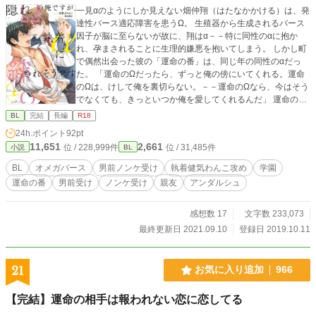
一見αのようにしか見えない畑仲翔（はたなかかける）は、発
達性バース適応障害を患うΩ。 生殖器から生成されるバース
因子が脳に至らないが故に、翔はα－－特に同性のαに抱か
れ、孕まされることに生理的嫌悪を抱いてしまう。 しかし町
で偶然出会った彼の「運命の番」は、同じ年の同性のαだっ
た。 「運命のΩだったら、ずっと俺の傍にいてくれる。運命
のΩは、けして俺を裏切らない。－－運命のΩなら、今はそう
でなくても、きっといつか俺を愛してくれるんだ」 運命の番
を見つけた母から捨てられたトラウマ故に、自身の運命のΩ
BL
完結
長編
R18
に執着する宮本雄大（みやもとゆうだい）は、翔の顔も名前
24h.ポイント
92pt
も知らないまま、匂いだけを追って、翔が通う全寮制椿山学
11,651
2,661
位 / 228,999件
位 / 31,485件
小説
BL
園に高等部から入学する。 しかし、椿山学園は「セントラル
ディスタービングシステム」と呼ばれる、バース感知阻害シ
BL
オメガバース
男前ノンケ受け
執着健気わんこ攻め
学園
ステムが完備されている学園だった……！ 絶対に運命の番か
運命の番
男前受け
ノンケ受け
親友
アンダルシュ
ら逃げたいΩと、絶対に運命の番を捕まえたいα。 友人となっ
た二人の攻防戦が、今始まる。 ※独自バース設定、造語あり
※「絶対に運命から逃れたいΩと絶対に運命を捕まえたいαの
感想数 17
文字数 233,073
攻防」を「隠れΩの俺ですが、執着αに絆されそうです」とタ
最終更新日 2021.09.10
登録日 2019.10.11
イトルを変更してアンダルシュノベルズ様より書籍化するた
め、翔視点を削除しました。
21
お気に入り追加
966
【完結】運命の相手は報われない恋に恋してる