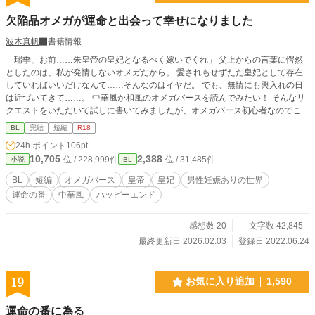
欠陥品オメガが運命と出会って幸せになりました
波木真帆
書籍情報
「瑞季、お前……朱皇帝の皇妃となるべく嫁いでくれ」 父上からの言葉に愕然
としたのは、私が発情しないオメガだから。 愛されもせずただ皇妃として存在
していればいいだけなんて……そんなのはイヤだ。 でも、無情にも輿入れの日
は近づいてきて……。 中華風か和風のオメガバースを読んでみたい！ そんなリ
クエストをいただいて試しに書いてみましたが、オメガバース初心者なのでこれ
くらいが限界です（汗） かなり短いお話ですが、希望があれば続きは書くかも
BL
完結
短編
R18
です。 ハッピーエンド小説ですので、楽しんでいただけると嬉しいです♡ R18
24h.ポイント
106pt
には※つけます。
10,705
2,388
位 / 228,999件
位 / 31,485件
小説
BL
BL
短編
オメガバース
皇帝
皇妃
男性妊娠ありの世界
運命の番
中華風
ハッピーエンド
感想数 20
文字数 42,845
最終更新日 2026.02.03
登録日 2022.06.24
19
お気に入り追加
1,590
運命の番に為る