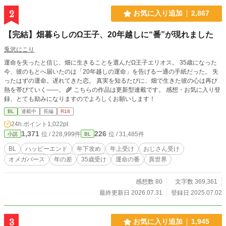
2
お気に入り追加
2,867
【完結】畑暮らしのΩ王子、20年越しに“番”が現れました
兎沢にこり
運命を失ったと信じ、畑に生きることを選んだΩ王子エリオス。 35歳になった
今、彼のもとへ届いたのは「20年越しの運命」を告げる一通の手紙だった。 失
ったはずの運命。遅れてきた恋。 真実を知るたびに、畑で生きた彼の心は再び
熱を帯びていく――。 🌾 こちらの作品は更新型連載です。 感想・お気に入り登
録、とても励みになりますのでよろしくお願いします！
BL
連載中
長編
R18
24h.ポイント
1,022pt
1,371
226
位 / 228,999件
位 / 31,485件
小説
BL
BL
ハッピーエンド
年下攻め
年上受け
おじさん受け
オメガバース
年の差
35歳受け
運命の番
異世界
感想数 80
文字数 369,361
最終更新日 2026.07.31
登録日 2025.07.02
3
お気に入り追加
1,945