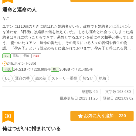
運命と運命の人
なこ
ユアンには10歳のときに結ばれた婚約者がいる。政略でも婚約者とは互いに心
を通わせ、3日後には婚姻の儀を控えていた。 しかし運命と出会ってしまった婚
約者はそれに抗うこともできず、呆然とするユアンを前にその相手と番ってしま
う。 傷ついたユアン、運命の番たち、その周りにいる人々の苦悩や再生の物
語。 『孕み子』という設定のもとに書かれております。孕み子と呼ばれる男の
子たちは、子どもを産むことができる、という、それぐらいの、ゆる~い設定で
BL
完結
長編
R18
す。 3章ぐらいまでは、文字数が少ないので、さくさく読めるかと思います。 R
24h.ポイント
63pt
18シーンありますが、下手くそです。 長い話しになりそうなので、気長にお付
14,510
3,469
位 / 228,999件
位 / 31,485件
小説
BL
き合いいただける方にお楽しみ頂ければと思います（◞‿◟） ＊R18の回にRつけ
ました。気になる方はお避け下さい。そんなに激しいものではありませんが…
BL
運命の番
歳の差
ストーリー重視
切ない
執着
感想数 65
文字数 168,680
最終更新日 2023.11.25
登録日 2023.09.02
30
お気に入り追加
220
俺はつがいに憎まれている