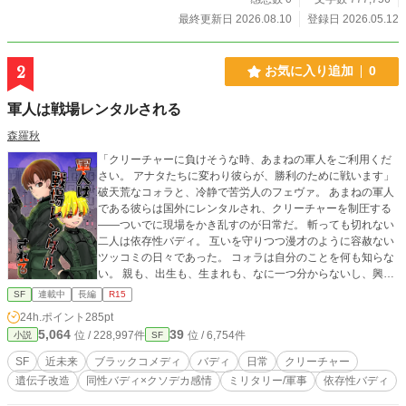
ヴァレンティーヌの助けを得て、捜査した先に広がるのは
最終更新日 2026.08.10
登録日 2026.05.12
「底無しの暗黒」であった。 二人のエクスキューショナー
(法執行官)と私立探偵、刑事局捜査官……二つのバディの運命
が交わる時、大きな運命が動き出す。 ハードボイルド・サ
2
お気に入り追加
0
イバーパンク・アクション、開幕。
軍人は戦場レンタルされる
森羅秋
「クリーチャーに負けそうな時、あまねの軍人をご利用くだ
さい。 アナタたちに変わり彼らが、勝利のために戦います」
破天荒なコォラと、冷静で苦労人のフェヴァ。 あまねの軍人
である彼らは国外にレンタルされ、クリーチャーを制圧する
――ついでに現場をかき乱すのが日常だ。 斬っても切れない
二人は依存性バディ。 互いを守りつつ漫才のように容赦ない
ツッコミの日々であった。 コォラは自分のことを何も知らな
い。 親も、出生も、生まれも、なに一つ分からないし、興味
もない。 彼の世界にフェヴァがいてくれれば、それで良いと
SF
連載中
長編
R15
思っている。 そしてフェヴァは、戦うことでコォラを守り続
24h.ポイント
285pt
けていく。 ・小説家になろうにも投稿しています・
5,064
39
位 / 228,997件
位 / 6,754件
小説
SF
SF
近未来
ブラックコメディ
バディ
日常
クリーチャー
遺伝子改造
同性バディ×クソデカ感情
ミリタリー/軍事
依存性バディ