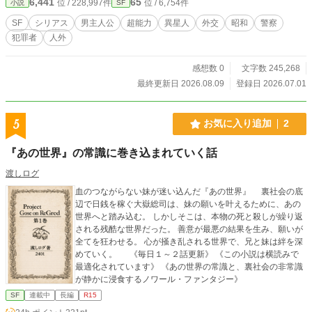
6,441
65
位 / 228,997件
位 / 6,754件
小説
SF
SF
シリアス
男主人公
超能力
異星人
外交
昭和
警察
犯罪者
人外
感想数 0
文字数 245,268
最終更新日 2026.08.09
登録日 2026.07.01
5
お気に入り追加
2
『あの世界』の常識に巻き込まれていく話
渡しログ
血のつながらない妹が迷い込んだ『あの世界』 裏社会の底
辺で日銭を稼ぐ大嶽総司は、妹の願いを叶えるために、あの
世界へと踏み込む。 しかしそこは、本物の死と殺しが繰り返
される残酷な世界だった。 善意が最悪の結果を生み、願いが
全てを狂わせる。 心が掻き乱される世界で、兄と妹は絆を深
めていく。 《毎日１～２話更新》 《この小説は横読みで
最適化されています》 《あの世界の常識と、裏社会の非常識
が静かに浸食するノワール・ファンタジー》
SF
連載中
長編
R15