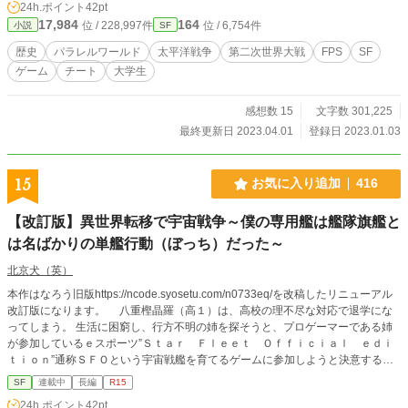
24h.ポイント
42pt
けておりますので、戦争ものが苦手な方でも安心してお読み
17,984
164
位 / 228,997件
位 / 6,754件
小説
SF
いただけます。 また、過去の戦争を賛美するものではなく、
逆に反戦を訴えるというようなメッセージ性もありません。
歴史
パラレルワールド
太平洋戦争
第二次世界大戦
FPS
SF
第二次世界大戦を舞台にした歴史娯楽小説として、楽しんで
ゲーム
チート
大学生
いただければと思います。
感想数 15
文字数 301,225
最終更新日 2023.04.01
登録日 2023.01.03
15
お気に入り追加
416
【改訂版】異世界転移で宇宙戦争～僕の専用艦は艦隊旗艦と
は名ばかりの単艦行動（ぼっち）だった～
北京犬（英）
本作はなろう旧版https://ncode.syosetu.com/n0733eq/を改稿したリニューアル
改訂版になります。 八重樫晶羅（高１）は、高校の理不尽な対応で退学にな
ってしまう。 生活に困窮し、行方不明の姉を探そうと、プロゲーマーである姉
が参加しているｅスポーツ”Ｓｔａｒ Ｆｌｅｅｔ Ｏｆｆｉｃｉａｌ ｅｄｉ
ｔｉｏｎ”通称ＳＦＯという宇宙戦艦を育てるゲームに参加しようと決意する。
だが待ち受けていたのは異世界転移。そこは宇宙艦を育てレベルアップさせるこ
SF
連載中
長編
R15
とで生活をする世界で3年縛りで地球に帰ることが出来なかった。 晶羅は手に入
24h.ポイント
42pt