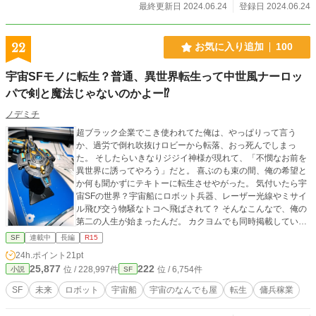
説家になろう」にも投稿しています。 Junos Planet Stories
最終更新日 2024.06.24
登録日 2024.06.24
22
お気に入り追加
100
宇宙SFモノに転生？普通、異世界転生って中世風ナーロッ
パで剣と魔法じゃないのかよー⁉︎
ノデミチ
超ブラック企業でこき使われてた俺は、やっぱりって言う
か、過労で倒れ吹抜けロビーから転落、おっ死んでしまっ
た。 そしたらいきなりジジイ神様が現れて、「不憫なお前を
異世界に誘ってやろう」だと。 喜ぶのも束の間、俺の希望と
か何も聞かずにテキトーに転生させやがった。 気付いたら宇
宙SFの世界？宇宙船にロボット兵器、レーザー光線やミサイ
ル飛び交う物騒なトコヘ飛ばされて？ そんなこんなで、俺の
第二の人生が始まったんだ。 カクヨムでも同時掲載していま
す。
SF
連載中
長編
R15
24h.ポイント
21pt
25,877
222
位 / 228,997件
位 / 6,754件
小説
SF
SF
未来
ロボット
宇宙船
宇宙のなんでも屋
転生
傭兵稼業