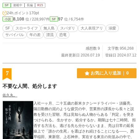
ンチ！ しかし岳人はアウトドア業界ではサバイバルマスタ
SF
連載中
長編
R15
ーの通り名で有名なサバイバルの専門家だった。 ありあわ
24h.ポイント
170pt
せの材料で筏を作り、漂流物で筏を補強し、雨水を集め、太
8,108
97
位 / 228,997件
位 / 6,754件
小説
SF
陽熱で真水を蒸留し、プランクトンでビタミンを補給し、捕
まえた魚を保存食に加工し……なんとか生き延びようと創意
SF
スローライフ
無人島
スパダリ
大人表現アリ
溺愛
工夫する岳人と美岬。 大海原の筏というある意味密室空間
サバイバル
年の差
漂流
恐竜
で共に過ごし、語り合い、力を合わせて極限状態に立ち向か
ううちに二人の間に特別な感情が芽生え始め……。 はたして
二人は絶体絶命のピンチを生き延びて社会復帰することがで
感想数 9
文字数 956,268
きるのか？ 小説家になろうＳＦ(パニック)部門にて500万p
最終更新日 2026.07.19
登録日 2024.07.12
v達成、日間/週間/月間1位、四半期2位、年間/累計3位の実績
あり。 カクヨムのSF部門においても高評価いただき100万pv
達成、最高週間2位、月間3位の実績あり。
7
お気に入り追加
0
不要な人間、処分します
佐久丸。
入社一ヶ月、二十五歳の新米タクシードライバー・須藤亮。
隔日勤務の泥のような疲労の中、営業所の課長から長々と説
教を受けた翌朝、亮は見知らぬ人物からある「判定」を突き
つけられる。 生かすか、処分するか。期限は七十二時間。 拒
否する方法も、逃げる先も分からないまま、亮は日常の延長
線上で「誰かの生死」を選ばされ続けることになる——。西
早稲田、東新宿、上石神井。実在する東京の街並みの中で、