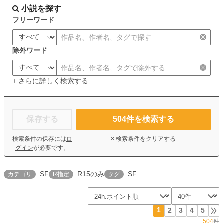
小説を探す
フリーワード
除外ワード
+ さらに詳しく検索する
保存する
504
件を検索する
検索条件の保存には
ロ
× 検索条件をクリアする
グイン
が必要です。
SF
R15のみ
SF
カテゴリ
R指定
タグ
1
2
3
4
5
504
件