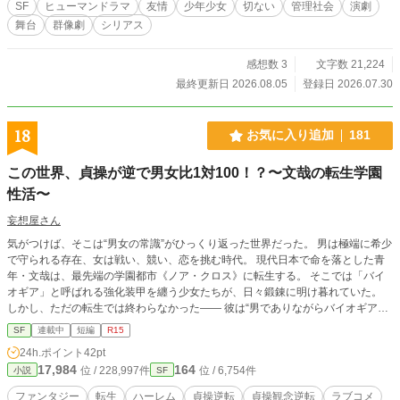
SF
ヒューマンドラマ
友情
少年少女
切ない
管理社会
演劇
┈ 【更新予定】 毎週水曜日、木曜日：22時開演🎬
舞台
群像劇
シリアス
感想数 3
文字数 21,224
最終更新日 2026.08.05
登録日 2026.07.30
18
お気に入り追加
181
この世界、貞操が逆で男女比1対100！？〜文哉の転生学園
性活〜
妄想屋さん
気がつけば、そこは“男女の常識”がひっくり返った世界だった。 男は極端に希少
で守られる存在、女は戦い、競い、恋を挑む時代。 現代日本で命を落とした青
年・文哉は、最先端の学園都市《ノア・クロス》に転生する。 そこでは「バイ
オギア」と呼ばれる強化装甲を纏う少女たちが、日々鍛錬に明け暮れていた。
しかし、ただの転生では終わらなかった―― 彼は“男でありながらバイオギアに
適合する”という奇跡的な特性を持っていたのだ。 無自覚に女子の心をかき乱
SF
連載中
短編
R15
し、甘さと葛藤の狭間で揺れる日々。 護衛科トップの快活系ヒロイン・桜葉梨
24h.ポイント
42pt
羽、内向的で絵を描く少女・柊真帆、 毒気を纏った闇の装甲をまとう守護者・
17,984
164
位 / 228,997件
位 / 6,754件
小説
SF
海里しずく…… 個性的な少女たちとのイチャイチャ・バトル・三角関係は、次
第に“恋と戦い”の渦へと深まっていく。 ――これは、“守られるはずだった少
ファンタジー
転生
ハーレム
貞操逆転
貞操観念逆転
ラブコメ