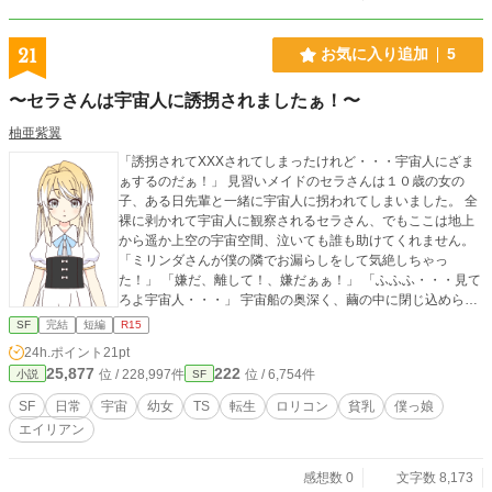
21
お気に入り追加
5
〜セラさんは宇宙人に誘拐されましたぁ！〜
柚亜紫翼
「誘拐されてXXXされてしまったけれど・・・宇宙人にざま
ぁするのだぁ！」 見習いメイドのセラさんは１０歳の女の
子、ある日先輩と一緒に宇宙人に拐われてしまいました。 全
裸に剥かれて宇宙人に観察されるセラさん、でもここは地上
から遥か上空の宇宙空間、泣いても誰も助けてくれません。
「ミリンダさんが僕の隣でお漏らしをして気絶しちゃっ
た！」 「嫌だ、離して！、嫌だぁぁ！」 「ふふふ・・・見て
ろよ宇宙人・・・」 宇宙船の奥深く、繭の中に閉じ込められ
触手に襲われるセラさんの運命は？。 投稿中の〜隻眼の令
SF
完結
短編
R15
嬢、リーゼロッテさんはひきこもりたい！〜 https://www.alph
24h.ポイント
21pt
apolis.co.jp/novel/652357507/282796475 Side-15でいつか
25,877
222
位 / 228,997件
位 / 6,754件
小説
SF
使おうと思って寝かせていたお話です、半年以上経っても使
わなかったので本編から切り離し、３話分の文章を削って１
SF
日常
宇宙
幼女
TS
転生
ロリコン
貧乳
僕っ娘
話完結の短編として投稿しました。 もちろんリーゼロッテさ
エイリアン
んが住んでいるところと同じ世界のお話です（たぶんミラー
ジュ大陸のどこかの国）。 ※本編を読んでいなくても大丈夫
です。 ※本編のネタバレはありません。 ※「カクヨム」「小
感想数 0
文字数 8,173