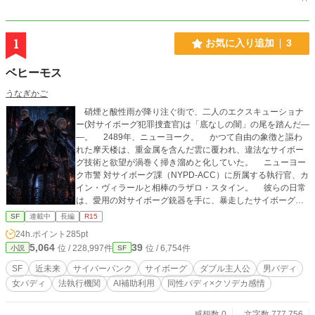
1
お気に入り追加
3
ベヒーモス
うなぎかご
硝煙と酸性雨が降り注ぐ街で、二人のエクスキューショナ
ー(対サイボーグ犯罪捜査官)は「底なしの闇」の尾を踏んだ―
―。 2489年、ニューヨーク。 かつて自由の象徴と謳わ
れた摩天楼は、重金属を含んだ雲に覆われ、違法なサイボー
グ技術と欲望が渦巻く掃き溜めと化していた。 ニューヨー
ク市警 対サイボーグ課（NYPD-ACC）に所属する執行官、カ
イン・ヴィラールと相棒のラザロ・スタイン。 彼らの日常
は、愛用の対サイボーグ銃器を手に、暴走したサイボーグ犯
罪者を冷徹に処理すること。 ある夜、不自然な三人家族の
SF
連載中
長編
R15
遺体の取扱いをした時、その死体に不吉なパズルのピースを
24h.ポイント
285pt
見つけ出す。 そして、軍用プロトタイプの殺傷パーツをつ
5,064
39
位 / 228,997件
位 / 6,754件
小説
SF
けた若い女サイボーグ。 そして、それら事件の背後に見え
隠れするのは世界最恐の巨大組織の影。 致死性のドラッ
SF
近未来
サイバーパンク
サイボーグ
ダブル主人公
男バディ
グ、軍の横流し兵器、そして街を裏から支配する巨大マフィ
女バディ
法執行機関
AI補助利用
同性バディ×クソデカ感情
ア。 一方、天使の街ロサンゼルスでは女性私立探偵アリ
ア・シズク・ウォーカーが不可思議な依頼を受ける。 親友
のUSCIB（統一国家刑事局）チーフであるクロエ・フォン・
感想数 0
文字数 777,756