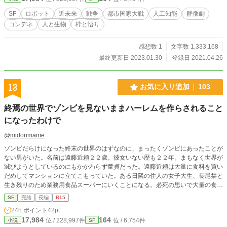
SF
ロボット
近未来
戦争
都市国家大戦
人工知能
群像劇
コンデネ
人と生物
枠と悟り
感想数 1
文字数 1,333,168
最終更新日 2023.01.30
登録日 2021.04.26
13
お気に入り追加
103
終焉の世界でゾンビを見ないままハーレムを作らされること
になったわけで
@midorimame
ゾンビだらけになった終末の世界のはずなのに、まったくゾンビにあったことが
ない男がいた。名前は遠藤近頼２２歳。彼女いない歴も２２年。まもなく世界が
滅びようとしているのにもかかわらず童貞だった。遠藤近頼は大量に食料を買い
だめしてマンションに立てこもっていた。ある日隣の住人の女子大生、長尾栞と
生き残りのため業務用食品スーパーにいくことになる。必死の思いで大量の食品
を入手するが床には血が！終焉の世界だというのにまったくゾンビに会わない男
SF
完結
長編
R15
の意外な結末とは？彼と彼をとりまく女たちのホラーファンタジーラブコメ。ア
24h.ポイント
42pt
ルファポリス版
17,984
164
位 / 228,997件
位 / 6,754件
小説
SF