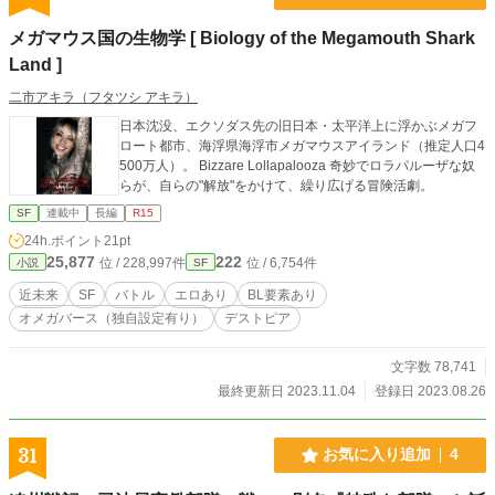
メガマウス国の生物学 [ Biology of the Megamouth Shark
Land ]
二市アキラ（フタツシ アキラ）
日本沈没、エクソダス先の旧日本・太平洋上に浮かぶメガフ
ロート都市、海浮県海浮市メガマウスアイランド（推定人口4
500万人）。 Bizzare Lollapalooza 奇妙でロラパルーザな奴
らが、自らの"解放"をかけて、繰り広げる冒険活劇。
SF
連載中
長編
R15
24h.ポイント
21pt
25,877
222
位 / 228,997件
位 / 6,754件
小説
SF
近未来
SF
バトル
エロあり
BL要素あり
オメガバース（独自設定有り）
デストピア
文字数 78,741
最終更新日 2023.11.04
登録日 2023.08.26
31
お気に入り追加
4