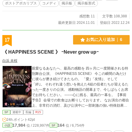
ポストアポカリプス
コメディ
掲示板
掲示板形式
感想数 11
文字数 108,388
最終更新日 2024.11.01
登録日 2022.12.24
17
お気に入り追加
6
《 HAPPINESS SCENE 》 ｰNever grow upｰ
白浜 未桜
親愛なるあなたへ、最高の感動を 四ヶ月に一度開催される特
別舞台公演、《HAPPINESS SCENE》 今この瞬間の為だけ
に彼らが磨き続けてきたもの。 「愛｣「友情｣、そして
「絆｣。 それぞれ違う想いを抱えた4組の役者たちが迎えるた
った一度きりの公演。 感動物語の開幕まで、今しばらくお席
でお待ちください。 ───心に残る、最高の一幕を。 【事前
予告】 会場での飲食はお断りしております。 なお演出の都合
上、非常灯の消灯、及び公演中に一部刺激の強い特殊効果が
ございます。 あらかじめご了承くださいませ。 非常の際は会
SF
連載中
長編
R15
館スタッフが皆様を誘導致しますのでご安心ください。 また
24h.ポイント
42pt
公演アンケートとしまして、キャスト2名のうちどちらの演技
17,984
164
位 / 228,997件
位 / 6,754件
小説
SF
により心動かされたかお手元のボタンで公演時間内にご回答
ください。 ┈┈┈┈┈┈┈┈┈┈┈┈┈┈┈┈┈┈┈┈┈┈