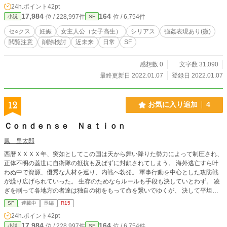
して、長月達平で検索してください！） ◆◇【あらすじ】◇
24h.ポイント
42pt
◆ 世界中に突如、謎の黒い箱が出現した。 それは大きさ三〇
17,984
164
位 / 228,997件
位 / 6,754件
小説
SF
立法センチほど。 宛名も差出人もなく、ただ『開けないで
ね』とだけ書かれている。 ある箱は公園のベンチの上に置か
セ○クス
妊娠
女主人公（女子高生）
シリアス
強姦表現あり(微)
れ、別の箱は浜辺に流れ着き、また別の箱は普通にポストに
閲覧注意
削除検討
近未来
日常
SF
届いたりした。 箱を開けるとその中には、気持ちがいいこと
をした時にできるアレが入っていた。 この物語は、一人の女
子高生が子作りと子育てをするお話。 ◆◇【妊娠】◇◆ 男は
感想数 0
文字数 31,090
白いシーツがかかったベッドを指差し、私にこう言った。
最終更新日 2022.01.07
登録日 2022.01.07
「いいか？ お嬢さんは今から俺にここで妊娠させられるん
だ？ 何をされるかわかるな？」 私はこくんと力なく頷い
た。 「嬢ちゃんはベッドでの経験はあるのか？」 私は首を横
12
お気に入り追加
4
にフルフルと振った。 「そっか女子高生だもんな。処女だろ
うな……へへ。安心してくれ、大人しくしてれば痛くしない
Ｃｏｎｄｅｎｓｅ Ｎａｔｉｏｎ
から……よ？」 男は、ニヤケ面で私の体に視線を這わせた。
太もも、胸の谷間、そして股間のあたりをジロジロと見られ
鳳 皇太郎
た。 彼は私をベッドに座らせると、 「今から俺と何するか言
西暦ＸＸＸＸ年、突如としてこの国は天から舞い降りた勢力によって制圧され、
ってみな？」 そして、私はこう答えた。 「…………生で……
正体不明の蓋世に自衛隊の抵抗も及ばずに封鎖されてしまう。 海外逃亡すら叶
セック（本編へ続く♡）」 （◎本小説は、カクヨムなどで重
わぬ中で資源、優秀な人材を巡り、内戦へ勃発。 軍事行動を中心とした攻防戦
複投稿しています。詳しくはプロフで）
が繰り広げられていった。 生存のためならルールも手段も決していとわず。 凌
ぎを削って各地方の者達は独自の術をもって命を繋いでゆくが、 決して平坦な
道もなくそれぞれの明日を願いゆく。 五感の界隈すら全て内側の央へ。 サイバ
SF
連載中
長編
R15
ーとスチームの間を目指して 登場する人物・団体・名称等は架空であり、 実在
24h.ポイント
42pt
のものとは関係ありません。
17,984
164
位 / 228,997件
位 / 6,754件
小説
SF