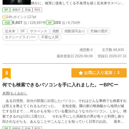
静かに、確実に侵食してくる不条理を描く近未来サスペン
ス。
SF
連載中
長編
R15
24h.ポイント
127pt
9,607
103
位 / 228,997件
位 / 6,754件
小説
SF
近未来
SF
サスペンス
残酷
残酷描写あり
究極の選択
タクシードライバー
不要な人間
感想数 0
文字数 68,835
最終更新日 2026.08.08
登録日 2026.07.31
8
お気に入り追加
3
何でも検索できるパソコンを手に入れました。ーBPCー
木岡(もくおか）
ある日突然、自分の部屋に出現したパソコン。それはどんな事柄でも検索すれ
ば答えを教えてくれるものだった。 全知全能。隣の家の晩御飯から地球が滅
亡する日まで……何もかもを知っている魔法のようなそのパソコン。しかし、検
索できるのは1日に1度だけ。 それを手にした高校生の男が色々と利用し振り
回されながらも、あんなことやこんなことを知っていく日常のお話。 基本的
に1話か2話で完結する短編でゆるいお話です。 【なろうで120万PV カクヨム
SF
連載中
長編
R15