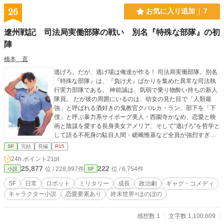
路。その中で、アリアはジンを始めとした様々な仲間と出会
26
お気に入り追加
7
い、残響と熾烈な争いを繰り広げながら、傷を負いながらも
前に進んでいく。 その旅路の果てに待つのは、アリアの真っ
遼州戦記 司法局実働部隊の戦い 別名『特殊な部隊』の初
白な空っぽを埋める、綾なす感情に満ちた真実──。
陣
橋本 直
逃げろ。だが、逃げ場は俺達が作る！ 司法局実働部隊。別名
『特殊な部隊』は、『負け犬』ばかりを集めた異常な司法執
行実力部隊である。 神前誠は、気弱で乗り物酔い持ちの新人
隊員。 だが彼の周囲にいるのは、幼女の見た目で「人類最
強」と呼ばれる酒好きの鬼教官クバルカ・ラン、部下を「下
僕」と呼ぶ暴力系サイボーグ美人・西園寺かなめ、恋愛と映
画と陰謀を愛する長身美女アメリア、そして“逃げろ”を哲学と
して語る不死身の駄目人間・嵯峨惟基など全員が強烈すぎる
連中ばかり。 配属直後から濃いキャラに圧倒される誠。 舞台
SF
完結
長編
R15
となる遼州圏は、地球文明と異星文明が衝突した果てに成立
24h.ポイント
21pt
した巨大文明圏。法術、機動兵器シュツルム・パンツァー、
25,877
222
位 / 228,997件
位 / 6,754件
小説
SF
不死人、超国家組織、地球圏の超富裕層、崩壊寸前の帝国思
想……1980年代日本の空気感を残した東和共和国を中心に、
SF
日常
ロボット
ミリタリー
成長
政治劇
ギャグ・コメディ
無数の国家と思想がぶつかり合う。 主人公は戦うが、その目
キャラクター小説
恋愛要素あり
終末世界×ほのぼの
的は「勝利」ではなく「敗北」に耐えて生きるため。 英雄に
なれなかった者達。逃げることを選ぶ者達。それでも誰かの
逃げ場を守ろうとする者達。 『力ある者による支配』を掲げ
感想数 1
文字数 1,100,609