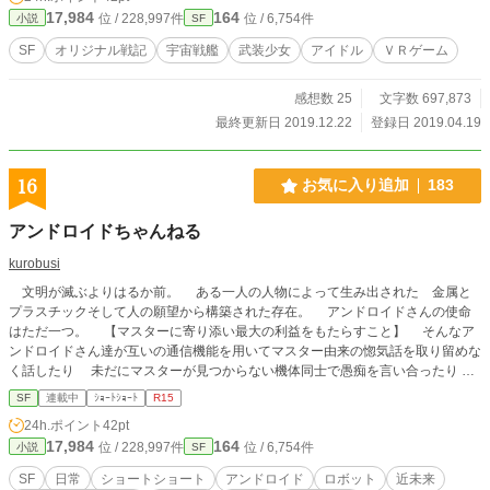
れた宇宙艦を駆り、行方不明の姉を探しつつデブリ採取や仮想空間で模擬戦をし
17,984
164
位 / 228,997件
位 / 6,754件
小説
SF
て生活の糧とします。 その後、武装少女のアバターでアイドルになって活動し
たり、宇宙戦争に巻き込まれ獣耳ハーレムを作ったりします。 宇宙帝国で地位
SF
オリジナル戦記
宇宙戦艦
武装少女
アイドル
ＶＲゲーム
を得て領地経営で惑星開発をしたり、人類の天敵の機械生命との戦闘に駆り出さ
れたり波瀾万丈の生活をおくることになります。 ぼっちのチート宇宙戦艦を育
感想数 25
文字数 697,873
てて生き残り、地球への帰還を目指す物語です。 なろうでも公開しています
が、最新話はこちらを先行公開する予定です。
最終更新日 2019.12.22
登録日 2019.04.19
16
お気に入り追加
183
アンドロイドちゃんねる
kurobusi
文明が滅ぶよりはるか前。 ある一人の人物によって生み出された 金属と
プラスチックそして人の願望から構築された存在。 アンドロイドさんの使命
はただ一つ。 【マスターに寄り添い最大の利益をもたらすこと】 そんなア
ンドロイドさん達が互いの通信機能を用いてマスター由来の惚気話を取り留めな
く話したり 未だにマスターが見つからない機体同士で愚痴を言い合ったり
機体の不調を相談し合ったりする そんなお話です
SF
連載中
ｼｮｰﾄｼｮｰﾄ
R15
24h.ポイント
42pt
17,984
164
位 / 228,997件
位 / 6,754件
小説
SF
SF
日常
ショートショート
アンドロイド
ロボット
近未来