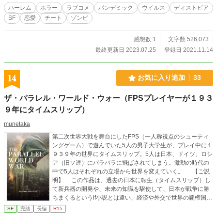
ハーレム
ホラー
ラブコメ
パンデミック
ウイルス
ディストピア
SF
恋愛
チート
ゾンビ
感想数 1
文字数 526,073
最終更新日 2023.07.25
登録日 2021.11.14
14
お気に入り追加
33
ザ・パラレル・ワールド・ウォー（FPSプレイヤーが１９３
９年にタイムスリップ）
munetaka
第二次世界大戦を舞台にしたFPS（一人称視点のシューティ
ングゲーム）で遊んでいた5人の男子大学生が、プレイ中に１
９３９年の世界にタイムスリップ。5人は日本、ドイツ、ロシ
ア（旧ソ連）にバラバラに飛ばされてしまう。激動の時代の
中で5人はそれぞれの立場から世界を変えていく。 【ご説
明】 この作品は、過去の日本に転生（タイムスリップ）し
て新兵器の開発や、未来の知識を駆使して、日本が戦争に勝
ちまくるというif小説とは違い、経済や外交で世界の覇権国家
を目指す、これまでとは少し違った視点を楽しめる小説とな
SF
完結
長編
R15
っております。 戦争の話ではありますが、生々しい描写は避