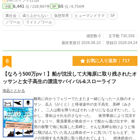
24h.ポイント
221pt
6,441
65
位 / 228,997件
位 / 6,754件
小説
SF
裏社会
成り上がらない
仮想世界
ヒューマンドラマ
SF
ノワール
ライトノワール
感想数 0
文字数 730,356
最終更新日 2026.08.10
登録日 2026.04.24
6
お気に入り追加
717
【なろう500万pv！】船が沈没して大海原に取り残されたオ
ッサンと女子高生の漂流サバイバル&スローライフ
海凪ととかる
離島に向かうフェリーでたまたま一緒になった一人旅のオッ
サン、岳人《がくと》と帰省途中の女子高生、美岬《みさ
き》。 二人は船を降りればそれっきりになるはずだった。し
かし、運命はそれを許さなかった。 衝突事故により沈没す
るフェリー。乗員乗客が救命ボートで船から逃げ出す中、衝
突の衝撃で海に転落した美岬と、そんな美岬を助けようと海
に飛び込んでいた岳人は救命ボートに気づいてもらえず、サ
メの徘徊する大海原に取り残されてしまう。 絶体絶命のピ