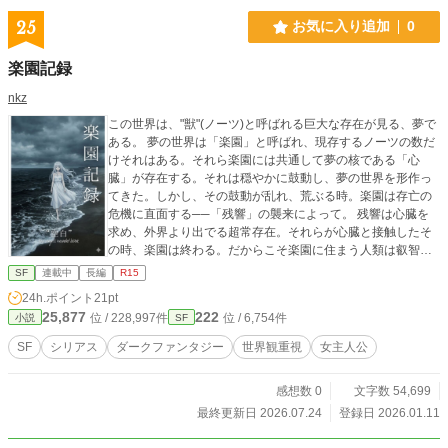
25
お気に入り追加
0
楽園記録
nkz
この世界は、"獣"(ノーツ)と呼ばれる巨大な存在が見る、夢で
ある。 夢の世界は「楽園」と呼ばれ、現存するノーツの数だ
けそれはある。それら楽園には共通して夢の核である「心
臓」が存在する。それは穏やかに鼓動し、夢の世界を形作っ
てきた。しかし、その鼓動が乱れ、荒ぶる時。楽園は存亡の
危機に直面する──「残響」の襲来によって。 残響は心臓を
求め、外界より出でる超常存在。それらが心臓と接触したそ
の時、楽園は終わる。だからこそ楽園に住まう人類は叡智を
結集し、対抗兵器を生み出した。それが、「天使」である。
SF
連載中
長編
R15
迫り来る残響。守り人として立ちはだかる天使。2つの超常存
24h.ポイント
21pt
在による争いは、「心臓巡りの儀」と呼ばれていた。 少女ア
25,877
222
位 / 228,997件
位 / 6,754件
小説
SF
リアは、孤児院で平穏に暮らしていた。15年前、「大海嘯」
と呼ばれる大災害で両親を失った後に孤児院にて保護され、
SF
シリアス
ダークファンタジー
世界観重視
女主人公
寮母や子供たちに囲まれて過ごす。そんな、優しい日常。し
かしある日、養子縁組の引き取り人として現れた男、「ジ
感想数 0
文字数 54,699
ン」との出会いが全てを変える。 ──アリアの記憶は偽物だ
った。孤児院での15年間は虚構に過ぎず、彼女の正体は残響
最終更新日 2026.07.24
登録日 2026.01.11
と戦う使命を持った天使であった。日常を失い、真実を突き
つけられ、光を見失った少女に待ち受ける、過酷な運命の旅