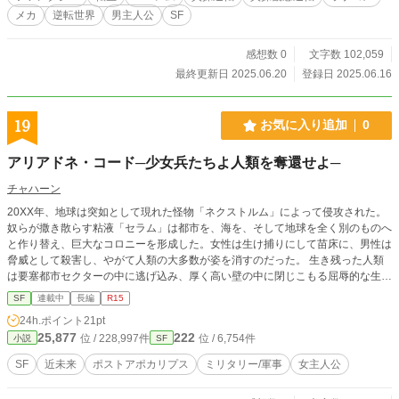
年”が、“守る覚悟”を知るまでの物語。 そして、少女たちは彼の隣で、“本当の強
メカ
逆転世界
男主人公
SF
さ”と“愛し方”を知ってゆく。 「誰かのために戦うって、こういうことなんだ
な……」 恋も戦場も、手加減なんてしてられない。 逆転世界ラブコメ×ハーレ
ム×SFバトル群像劇、開幕。
感想数 0
文字数 102,059
最終更新日 2025.06.20
登録日 2025.06.16
19
お気に入り追加
0
アリアドネ・コード─少女兵たちよ人類を奪還せよ─
チャハーン
20XX年、地球は突如として現れた怪物「ネクストルム」によって侵攻された。
奴らが撒き散らす粘液「セラム」は都市を、海を、そして地球を全く別のものへ
と作り替え、巨大なコロニーを形成した。女性は生け捕りにして苗床に、男性は
脅威として殺害し、やがて人類の大多数が姿を消すのだった。 生き残った人類
は要塞都市セクターの中に逃げ込み、厚く高い壁の中に閉じこもる屈辱的な生活
を強いられていた。 しかしある時、解決の糸口が生まれる。ヴィクター教授が
SF
連載中
長編
R15
ネクストルムの生態を解析し、奴らのエネルギーを人体に逆流させることに成功
24h.ポイント
21pt
したのだ。 だがこの技術「リバース・シンクロ」は若い女性しか適合せず、更
25,877
222
位 / 228,997件
位 / 6,754件
小説
SF
に過度な使用は幻覚や幻聴を引き起こす副作用を孕んでいた。 それでも人類は
止まらなかった。 身体に禁忌の紋様を刻み、化け物の力を振るう少女兵たち。
SF
近未来
ポストアポカリプス
ミリタリー/軍事
女主人公
彼女たちは師団を組織し、ネクストルムによって捕らえられた同胞を救出するた
め、血塗られた最前線へと身を投じるのだった──。