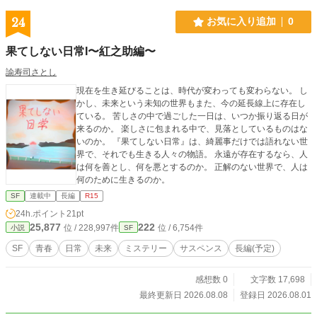
24
お気に入り追加
0
果てしない日常I〜紅之助編〜
諭寿司さとし
現在を生き延びることは、時代が変わっても変わらない。 し
かし、未来という未知の世界もまた、今の延長線上に存在し
ている。 苦しさの中で過ごした一日は、いつか振り返る日が
来るのか。 楽しさに包まれる中で、見落としているものはな
いのか。 『果てしない日常』は、綺麗事だけでは語れない世
界で、それでも生きる人々の物語。 永遠が存在するなら、人
は何を善とし、何を悪とするのか。 正解のない世界で、人は
何のために生きるのか。
SF
連載中
長編
R15
24h.ポイント
21pt
25,877
222
位 / 228,997件
位 / 6,754件
小説
SF
SF
青春
日常
未来
ミステリー
サスペンス
長編(予定)
感想数 0
文字数 17,698
最終更新日 2026.08.08
登録日 2026.08.01