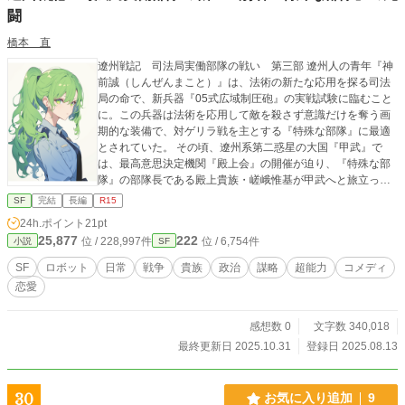
闘
橋本 直
遼州戦記 司法局実働部隊の戦い 第三部 遼州人の青年『神
前誠（しんぜんまこと）』は、法術の新たな応用を探る司法
局の命で、新兵器『05式広域制圧砲』の実戦試験に臨むこと
に。この兵器は法術を応用して敵を殺さず意識だけを奪う画
期的な装備で、対ゲリラ戦を主とする『特殊な部隊』に最適
とされていた。 その頃、遼州系第二惑星の大国『甲武』で
は、最高意思決定機関『殿上会』の開催が迫り、『特殊な部
隊』の部隊長である殿上貴族・嵯峨惟基が甲武へと旅立って
いた。だがその隙を突くように、紛争地帯『ベルルカン大
SF
完結
長編
R15
陸』のバルキスタン共和国で選挙合意が破棄され、反政府勢
24h.ポイント
21pt
力が機動兵器を用いて総攻撃を開始。停戦は一夜にして瓦解
25,877
222
位 / 228,997件
位 / 6,754件
小説
SF
した。 この情勢を口実に、甲武とアメリカは軍事介入を企て
ていた。事態の悪化を防ぐため、『特殊な部隊』は誠を含む
SF
ロボット
日常
戦争
貴族
政治
謀略
超能力
コメディ
精鋭をバルキスタンへ派遣。勝負の鍵は『05式広域制圧砲』
恋愛
と、それを扱う誠の存在に委ねられる。しかし、制式機『05
式』の鈍重さが作戦の遂行を困難にしていく。 そして、その
裏で蠢くのは『廃帝ハド』『ビッグブラザー』、さらにはネ
感想数 0
文字数 340,018
オナチの影—— 果たして誠は、制圧砲で反政府軍の猛攻を止
最終更新日 2025.10.31
登録日 2025.08.13
められるのか。それとも、世界は新たな混迷へと呑まれてい
くのか。 SF×お仕事×ギャグの異能ロマン開幕！
30
お気に入り追加
9