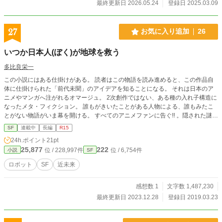
る最強の法術師『廃帝ハド』に対し、『特殊な部隊』は「誰
最終更新日 2026.05.24
登録日 2025.03.09
もが逃げられる世界」を守るため戦う。 熱い。馬鹿馬鹿し
い。なのに妙に刺さる。 ロボット、戦争、政治、ギャグ、
酒、恋愛、哲学……その全部をぶち込んで、それでも最後に
27
お気に入り追加
26
は「この連中と生きていたい」と思わせる、新時代の泥臭い
群像SF戦記。
いつか日本人(ぼく)が地球を救う
多比良栄一
この小説にはある仕掛けがある。 読者はこの物語を読み進めると、この作品自
体に仕掛けられた「前代未聞」のアイデアを知ることになる。 それは日本のア
ニメやマンガへ注がれるオマージュ。 2次創作ではない、ある種の入れ子構造に
なったメタ・フィクション。 誰もがきいたことがある人物による、誰もみたこ
とがない物語がいま幕を開ける。 すべてのアニメファンに告ぐ!! 。隠された謎を
見抜けるか!!。 ---------------------------------------------------------------------------------------
SF
連載中
長編
R15
--------------------------------- ２５世紀後半 地球を襲った亜獣と呼ばれる怪獣たち
24h.ポイント
21pt
に、デミリアンと呼ばれる生命体に搭乗して戦う日本人少年ヤマトタケル。なぜ
25,877
222
位 / 228,997件
位 / 6,754件
小説
SF
か日本人にしか操縦ができないこの兵器に乗る者には、同時に、人類を滅ぼすと
言われる「四解文書」と呼ばれる極秘文書も受け継がされた。 もしこれを人々
ロボット
SF
近未来
が知れば、世界は「憤怒」し、「恐怖」し、「絶望」し、そして「発狂」する。
かつてそれを聞いた法皇がショック死したほどの四つの「真理」。 世界でたっ
感想数 1
文字数 1,487,230
た一人、人類を救えも、滅ぼしもできる、両方の力を手に入れた日本人少年ヤマ
トタケル。 彼は、世界１００億人全員から、救いを求められ、忌み嫌われ、そ
最終更新日 2023.12.28
登録日 2019.03.23
して恐れられる存在になった。 だが彼には使命があった。たとえ人類の半分の
人々を犠牲にしても残り11体の亜獣を殲滅すること、そして「四解文書」の謎