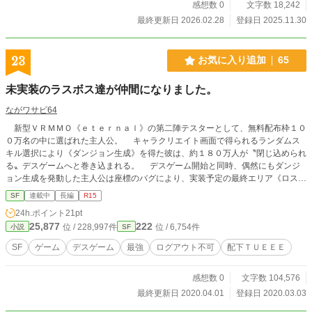
感想数 0
文字数 18,242
最終更新日 2026.02.28
登録日 2025.11.30
23
お気に入り追加
65
未実装のラスボス達が仲間になりました。
ながワサビ64
新型ＶＲＭＭＯ《ｅｔｅｒｎａｌ》の第二陣テスターとして、無料配布枠１０
０万名の中に選ばれた主人公。 キャラクリエイト画面で得られるランダムス
キル選択により《ダンジョン生成》を得た彼は、約１８０万人が〝閉じ込められ
る〟デスゲームへと巻き込まれる。 デスゲーム開始と同時、偶然にもダンジ
ョン生成を発動した主人公は座標のバグにより、実装予定の最終エリア《ロス・
マオラ城》にいた―― ○毎日０：００に投稿予定 ○序章・第一章 完結済み
SF
連載中
長編
R15
24h.ポイント
21pt
25,877
222
位 / 228,997件
位 / 6,754件
小説
SF
SF
ゲーム
デスゲーム
最強
ログアウト不可
配下ＴＵＥＥＥ
感想数 0
文字数 104,576
最終更新日 2020.04.01
登録日 2020.03.03