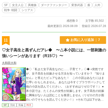
SF
女主人公
異種族
ダークファンタジー
変形武器
盾
人外
戦争･戦闘
シリアス
感想数 0
文字数 85,502
最終更新日 2026.08.09
登録日 2026.07.28
11
お気に入り追加
7
♡女子高生と黒ずんだアレ◆ 〜△本小説には、一部刺激の
強いシーンがあります（R15♡）〜
大和田大和
◆◇「私まだ女子高生なのに……子育て？」◇◆ ○突然です
が、女子高生を妊娠させる方法を知っていますか？ 『知りま
せん』と答えたピュアなあなた！ この小説はあなたにはま
だ早いかもしれません。 あなたは今すぐブラウザバックして
他の小説を読んでください。（おすすめはリゼロです！） ●
本小説では、たくさんの女性が妊娠します。女子高生の妊娠
に興味がない人は読むことを推奨しません（リゼロの方が面
白いのでそちらを読んでください！） ○それでは以下があら
すじと本編の妊娠シーンです。（リゼロが見たい方はブラバ
SF
完結
長編
R15