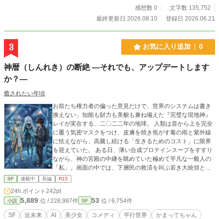
感想数 0
文字数 135,752
最終更新日 2026.08.10
登録日 2026.06.21
3
お気に入り追加
0
神暦（しんれき）の断絶 —それでも、アップデートします
か？—
癒されたい年頃
お前たち権力者の偏った意見だけで、世界のシステムは書き
換えない」知能も財力も美貌も兼ね備えた『完璧な現地神』
レイが実在する、二〇二二年の地球。 人類は首から上を完全
に覆う気密マスクをつけ、皮膚を焼き焦がす毒の雨と紫外線
に怯えながら、高騰し続ける「生きるためのコスト」に限界
を迎えていた。 ある日、薄い合成プロテインスープをすすり
ながら、神の宮殿の中継を眺めていた極めて平凡な一般人の
「私」。画面の中では、下層民の救済を叫ぶ若き大統領と、
新世界の特権を貪ろうとする巨大企業のCEOが、神の足元で
SF
連載中
長編
R15
醜い論争を繰り広げていた。 「あんなヤバい奴らの空中戦
24h.ポイント
242pt
に、こっちを巻き込まないでくれ。寄ってくるな」 それが
5,889
53
位 / 228,997件
位 / 6,754件
小説
SF
「私」の純度100%の本音だった。 ――その瞬間、部屋の空
間がぐにゃりと歪み、全身がホログラムの光の格子に包まれ
SF
近未来
AI
美少女
コメディ
平行世界
かまってちゃん