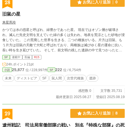
を誰にも知られずに永遠に葬ることだった。
28
お気に入り追加
0
旧鼠の星
来星馬玲
かつては水の惑星と呼ばれ、緑豊かであった星。 現在ではオゾン層が破壊さ
れ、滅んだ先史文明を支えていた緑の多くは失われ、地表を荒涼とした砂地が浸
食していた。 この荒廃した世界を生きる、二つの種族がいる。片方は旧鼠、も
う片方は旧鼠の天敵で大蛇と呼ばれており、両種族は滅びゆく星の運命に抗い、
長い時を生き延びていた。 そして、前文明の残した遺跡の中で見つかったヒト
の少女――旧鼠ユスチィスと彼女と出会いは、時代の転換期の幕開けであった。
SF
連載中
長編
R15
24h.ポイント
21pt
25,877
222
位 / 228,997件
位 / 6,754件
小説
SF
未来
ディストピア
SF
鼠人間
次世代種族
遺跡
感想数 0
文字数 35,731
最終更新日 2025.08.27
登録日 2025.08.19
29
お気に入り追加
8
遼州戦記 司法局実働部隊の戦い 別名『特殊な部隊』の死