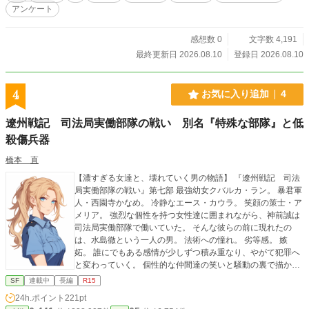
る。 「これは、この星からの焦作品評抽出（ランダムサンプ
アンケート
リング）だ」神の気まぐれによって、世界を書き換える天秤
の「三人目」として強制召喚されたのは、スープの皿を持っ
たままガチガチに硬直した、ただの引きこもり一般人の私だ
感想数 0
文字数 4,191
った。 神暦の断絶。世界をアップデートする権利を握らされ
最終更新日 2026.08.10
登録日 2026.08.10
た、一人の凡人の生存戦略が今、幕を開ける――。
4
お気に入り追加
4
遼州戦記 司法局実働部隊の戦い 別名『特殊な部隊』と低
殺傷兵器
橋本 直
【濃すぎる女達と、壊れていく男の物語】 『遼州戦記 司法
局実働部隊の戦い』第七部 最強幼女クバルカ・ラン。 暴君軍
人・西園寺かなめ。 冷静なエース・カウラ。 笑顔の策士・ア
メリア。 強烈な個性を持つ女性達に囲まれながら、神前誠は
司法局実働部隊で働いていた。 そんな彼らの前に現れたの
は、水島徹という一人の男。 法術への憧れ。 劣等感。 嫉
妬。 誰にでもある感情が少しずつ積み重なり、やがて犯罪へ
と変わっていく。 個性的な仲間達の笑いと騒動の裏で描かれ
る、一人の人間の破滅。 それが『特殊な部隊』である。
SF
連載中
長編
R15
24h.ポイント
221pt