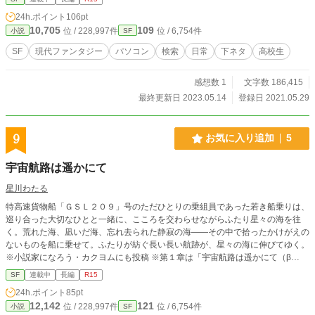
で50万PV】
24h.ポイント
106pt
10,705
109
位 / 228,997件
位 / 6,754件
小説
SF
SF
現代ファンタジー
パソコン
検索
日常
下ネタ
高校生
感想数 1
文字数 186,415
最終更新日 2023.05.14
登録日 2021.05.29
9
お気に入り追加
5
宇宙航路は遥かにて
星川わたる
特高速貨物船「ＧＳＬ２０９」号のただひとりの乗組員であった若き船乗りは、
巡り合った大切なひとと一緒に、こころを交わらせながらふたり星々の海を往
く。荒れた海、凪いだ海、忘れ去られた静寂の海――その中で拾ったかけがえの
ないものを船に乗せて。ふたりが紡ぐ長い長い航跡が、星々の海に伸びてゆく。
※小説家になろう・カクヨムにも投稿 ※第１章は「宇宙航路は遥かにて（β
版）」を加筆修正したものです ※毎週金曜投稿
SF
連載中
長編
R15
24h.ポイント
85pt
12,142
121
位 / 228,997件
位 / 6,754件
小説
SF