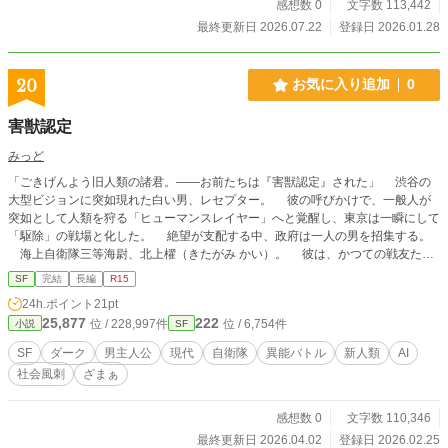
感想数 0
文字数 113,442
最終更新日 2026.07.22
登録日 2026.01.28
20
お気に入り追加
0
害獣認定
みっど
「ごきげんよう旧人類の諸君。――お前たちは『害獣認定』された」 渋谷の
大型ビジョンに突如現れた白い男、レセプター。 彼の呼びかけで、一般人が
突如として人類を狩る「ヒューマンスレイヤー」へと覚醒し、東京は一瞬にして
「駆除」の戦場と化した。 絶望が支配する中、政府は一人の男を招集する。
海上自衛隊三等海尉、北上櫂（きたがみ かい）。 彼は、かつての戦友たち
と共に、異能と悪意が渦巻く要塞・テレビ局へと潜入を開始する。 全ては、
SF
完結
長編
R15
人類という種の存続をかけた「調律」のために。 「世界はまだ知らない。この
24h.ポイント
21pt
『不協和音』を掌握する、真の王の帰還を――」 【テーマ】 人類が「最強種」
25,877
222
位 / 228,997件
位 / 6,754件
小説
SF
ではなくなったら、どうなるのか？ 【キャッチコピー】 アナタは『駆除する
側』か？ それとも『される側』か？ 【コンセプト】『絶望』から始まり『希
SF
ダーク
男主人公
現代
自衛隊
異能バトル
新人類
AI
望』で終わる物語――ただし、その『希望』はアナタの想像とは違うかもしれな
社会風刺
ざまぁ
い ※AIと共にプロットを練り上げた、自衛隊×異能バトルの力作です。 AIに
「ラノベ界隈で革命を起こすであろう問題作」と言われました(笑) ぜひ一度ご
覧になって下さい。 ※一部に残酷な描写を含みます。 ※「小説家になろ
感想数 0
文字数 110,346
う」「カクヨム」でも投稿しています
最終更新日 2026.04.02
登録日 2026.02.25