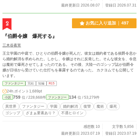
最終更新日 2026.08.07
登録日 2026.07.31
2
お気に入り追加
497
『伯爵令嬢 爆死する』
三木谷夜宵
王立学園の中庭で、ひとりの伯爵令嬢が死んだ。彼女は婚約者である侯爵令息か
ら婚約解消を求められた。しかし、令嬢はそれに反発した。そんな彼女を、令息
は魔術で爆死させてしまったのである。 その後、大陸一のゴシップ誌が伯爵令
嬢が日頃から受けていた仕打ちを暴露するのであった。 カクヨムでも公開して
います。
ファンタジー
完結
短編
R15
24h.ポイント
1,689pt
759
134
位 / 228,668件
位 / 53,279件
小説
ファンタジー
異世界
ファンタジー
学園
婚約解消
復讐
魔術
爆死
ゴシップ
ざまぁ要素あり？
不遇ヒロイン
感想数 10
文字数 5,856
最終更新日 2023.07.19
登録日 2023.07.19