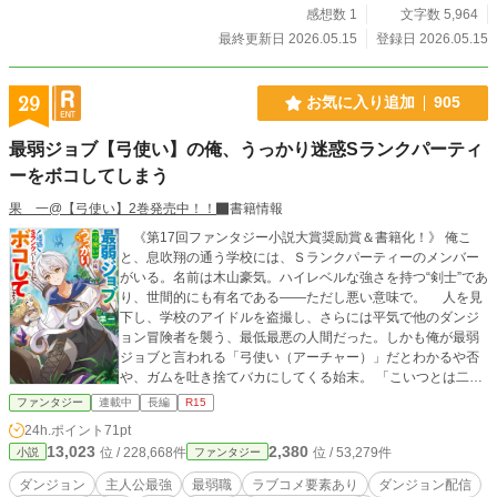
感想数 1
文字数 5,964
最終更新日 2026.05.15
登録日 2026.05.15
29
お気に入り追加
905
最弱ジョブ【弓使い】の俺、うっかり迷惑Sランクパーティ
ーをボコしてしまう
果 一@【弓使い】2巻発売中！！
書籍情報
《第17回ファンタジー小説大賞奨励賞＆書籍化！》 俺こ
と、息吹翔の通う学校には、Ｓランクパーティーのメンバー
がいる。名前は木山豪気。ハイレベルな強さを持つ“剣士”であ
り、世間的にも有名である――ただし悪い意味で。 人を見
下し、学校のアイドルを盗撮し、さらには平気で他のダンジ
ョン冒険者を襲う、最低最悪の人間だった。しかも俺が最弱
ジョブと言われる「弓使い（アーチャー）」だとわかるや否
や、ガムを吐き捨てバカにしてくる始末。 「こいつとは二度
と関わりたくないな」 そう思った矢先、ダンジョン攻略中
ファンタジー
連載中
長編
R15
に豪気が所属するＳランクパーティーと遭遇してしまい、問
24h.ポイント
71pt
答無用で攻撃を受けて―― しかし、豪気達は知らない。俺
13,023
2,380
位 / 228,668件
位 / 53,279件
小説
ファンタジー
が弓捌きを極め、ＳＳランクまで到達しているということ
を。 そして、俺も知らない。豪気達との戦いの様子が全国
ダンジョン
主人公最強
最弱職
ラブコメ要素あり
ダンジョン配信
配信されていて、バズリまくってしまうということを。 ※こ