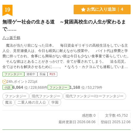
19
お気に入り追加
4
無理ゲー社会の生きる道 ～貧困高校生の人生が変わるま
で……
八ッ坂千鶴
魔法が当たり前になった日本。 毎日資金ギリギリの高校生活をしている主
人公、見世瀬優人は、今日も眠気に耐えながら授業中。 バイト代は寮費と学
費に持ってかれ、食事にも興味がない彼は今日も少ない食事量で暮らしていた。
そんな彼はとあることがきっかけで、全てが覆されてしまう。 迫る厄災。
全てはそれを解決させるために……。 ＊なろう・カクヨムでも連載しています
＊旧版はネオページにて掲載しています
ファンタジー
連載中
長編
R15
24h.ポイント
221pt
6,064
1,168
位 / 228,668件
位 / 53,279件
小説
ファンタジー
ファンタジー
現代ファンタジー
現代ファンタジー/ローファンタジー
魔法
二重人格の主人公
学園
感想数 0
文字数 45,752
最終更新日 2026.08.06
登録日 2025.12.06