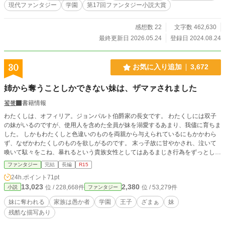
現代ファンタジー
学園
第17回ファンタジー小説大賞
の作品はフィクションです。実在の人物•団体•事件•法律など
とは一切関係ありません。あらかじめご了承ください。 ※本
作はカクヨムでも公開しています。
感想数 22
文字数 462,630
最終更新日 2026.05.24
登録日 2024.08.24
30
お気に入り追加
3,672
姉から奪うことしかできない妹は、ザマァされました
饕餮
書籍情報
わたくしは、オフィリア。ジョンパルト伯爵家の長女です。 わたくしには双子
の妹がいるのですが、使用人を含めた全員が妹を溺愛するあまり、我儘に育ちま
した。 しかもわたくしと色違いのものを両親から与えられているにもかかわら
ず、なぜかわたくしのものを欲しがるのです。 末っ子故に甘やかされ、泣いて
喚いて駄々をこね、暴れるという貴族女性としてはあるまじき行為をずっとして
きたからなのか、手に入らないものはないと考えているようです。 そんなあざ
ファンタジー
完結
長編
R15
といどころかあさましい性根を持つ妹ですから、いつの間にか両親も兄も、使用
24h.ポイント
71pt
人たちですらも絆されてしまい、たとえ嘘であったとしても妹の言葉を鵜呑みに
13,023
2,380
位 / 228,668件
位 / 53,279件
小説
ファンタジー
するようになってしまいました。 それから数年が経ち、学園に入学できる年齢
になりました。が、そこで兄と妹は―― ｎ番煎じのよくある妹が姉からものを
妹に奪われる
家族は愚か者
学園
王子
ざまぁ
妹
奪うことしかしない系の話です。 全１５話。 ※カクヨムでも公開しています
残酷な描写あり