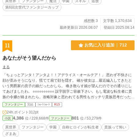
異世界
ファンタジー
魔法
学園
スキル
追放
クスキルを失い、この世はスキルが全てじゃないと知ったアレス。 スキルがな
第6回次世代ファンタジーカップ
い自分でも前向きに生きていこうと冒険者の道へ進むことになったアレスだった
のだが―― なんと、そんなアレスの元に剣聖のスキルが舞い戻ってきたのだ。
スキルを奪われたと王族から追放されたアレスが剣聖のスキルが戻ったことを隠
感想数 3
文字数 1,370,634
しながら冒険者になるために学園に通う。 スキルの優劣がものを言う世界での
最終更新日 2026.08.07
登録日 2025.08.14
アレスと仲間たちの学園ファンタジー物語。 この作品は小説家になろうに投稿
されている作品の重複投稿になります
11
お気に入り追加
712
あなたがそう望んだから
まる
「ちょっとアンタ！アンタよ！！アデライス・オールテア！」 思わず不快さに
顔が歪みそうになり、慌てて扇で顔を隠す。 確か彼女は…最近編入してきたと
いう男爵家の庶子の娘だったかしら。 喚き散らす娘が望んだのでその通りにし
てあげましたわ。 ○○○○○○○○○○ 誤字脱字ご容赦下さい。もし電波な転生者に貴
族の令嬢が絡まれたら。攻略対象と思われてる男性もガッチリ貴族思考だったら
と考えて書いてみました。ゆっくりペースになりそうですがよろしければ是非。
ファンタジー
完結
ｼｮｰﾄｼｮｰﾄ
R15
閲覧、しおり、お気に入りの登録ありがとうございました(*´ω`*) 何となくねっ
24h.ポイント
312pt
とりじわじわな感じになっていたらいいのにと思ったのですがどうなんでしょう
4,386
801
位 / 228,668件
位 / 53,279件
小説
ファンタジー
ね？
異世界
ファンタジー
学園
自称ヒロインが転生者
貴族って怖い
ざまあ