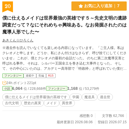
20
お気に入り追加
7
僕に仕えるメイドは世界最強の英雄です５～先史文明の遺跡
調査だって？なにそれめちゃ興味ある。なお発掘されたのは
魔導人形でした〜
あきくん☆ひろくん
※過去作を読んでいなくても楽しめる内容になっています。 「ご主人様。私は
クレオメと申します。どうか、私にさん付けはなさらず、呼び捨てにしてくださ
いませ」 これが、僕とクレオメの最初の会話だった。 のちに第二次魔導災害と
呼ばれる事件。 それは、シルバー王国全土を巻き込む大事件となった。 そし
て、その中心にいたのは、アカデミー高等部で「特政枠」と呼ばれていた僕だっ
た。 もちろん、そのときの僕は、そんなことになるなんて思ってもいなかっ
ファンタジー
連載中
長編
R15
た。 ただ、新しい学校で友達ができればいいな、くらいに考えていたのだ。 ―
24h.ポイント
221pt
―このとき出会ったクレオメが、のちに思いがけない秘密を明かすことになると
6,064
1,168
位 / 228,668件
位 / 53,279件
小説
ファンタジー
も知らずに。 あることがきっかけで“記憶を呼び覚ます魔法”にかかってしまった
僕。 夢の中で見たのは、はるか昔に存在した魔導王国パールの記憶。 魔力を持
僕に仕えるメイドは世界最強の英雄です
学園
魔道具
過去世
たない落ちこぼれとして冷遇されながらも、魔道具の研究に人生を捧げた魔族、
古代文明
歴史の真実
メイド
異世界
ワインレッド。 彼の記憶を追ううちに、僕は魔導王国パールの滅亡のきっかけ
と魔導災害、その後の歴史に隠された真実を知っていく。
感想数 0
文字数 62,766
最終更新日 2026.08.06
登録日 2026.07.15