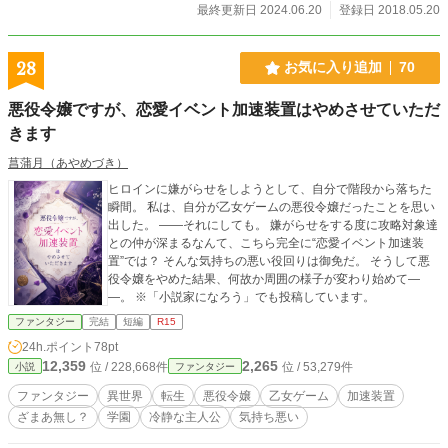
最終更新日 2024.06.20
登録日 2018.05.20
28
お気に入り追加
70
悪役令嬢ですが、恋愛イベント加速装置はやめさせていただ
きます
菖蒲月（あやめづき）
ヒロインに嫌がらせをしようとして、自分で階段から落ちた
瞬間。 私は、自分が乙女ゲームの悪役令嬢だったことを思い
出した。 ――それにしても。 嫌がらせをする度に攻略対象達
との仲が深まるなんて、こちら完全に“恋愛イベント加速装
置”では？ そんな気持ちの悪い役回りは御免だ。 そうして悪
役令嬢をやめた結果、何故か周囲の様子が変わり始めて―
―。 ※「小説家になろう」でも投稿しています。
ファンタジー
完結
短編
R15
24h.ポイント
78pt
12,359
2,265
位 / 228,668件
位 / 53,279件
小説
ファンタジー
ファンタジー
異世界
転生
悪役令嬢
乙女ゲーム
加速装置
ざまあ無し？
学園
冷静な主人公
気持ち悪い