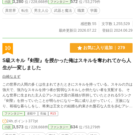
3,280
572
位 / 228,668件
位 / 53,279件
小説
ファンタジー
異世界
転生
男主人公
武器と魔法
職業
学園
感想数 55
文字数 1,255,529
最終更新日 2026.07.22
登録日 2024.06.29
10
お気に入り追加
279
S級スキル『剣聖』を授かった俺はスキルを奪われてから人
生が一変しました
白崎なまず
この世界の人間の多くは生まれてきたときにスキルを持っている。スキルの力は
強大で、強力なスキルを持つ者が貧弱なスキルしか持たない者を支配する。 そ
んな世界に生まれた主人公アレスは大昔の英雄が所持していたとされるSランク
『剣聖』を持っていたことが明らかになり一気に成り上がっていく。 王族にな
り、裕福な暮らしをし、将来は王女との結婚も約束され盤石な人生を歩むアレ
ス。 しかし物事がうまくいっている時こそ人生の落とし穴には気付けないもの
ファンタジー
連載中
長編
R15
だ。 突如現れた謎の老人に剣聖のスキルを奪われてしまったアレス。 スキルの
24h.ポイント
377pt
おかげで手に入れた立場は当然スキルがなければ維持することが出来ない。 王
3,573
634
位 / 228,668件
位 / 53,279件
小説
ファンタジー
族から下民へと落ちたアレスはこの世に絶望し、生きる気力を失いかけてしま
う。 そんなアレスに手を差し伸べたのはとある教会のシスターだった。 Sラン