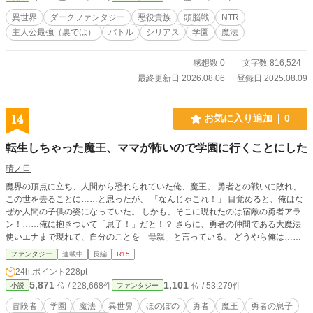
の婚約者との「禁断の恋」を裏で演出し、王家を揺さぶるス
異世界
ダークファンタジー
悪役貴族
頭脳戦
NTR
キャンダルの種を蒔いていく。 これは、魔力ゼロという最悪
主人公最強（裏では）
バトル
シリアス
学園
魔法
の状況から、知略と謀略、そして非情な選択を武器に、 勇者
やヒロインたちから全てを奪い、静かに世界を支配するに至
る、 一人の男の物語である。 *** 本作はカクヨムで連載中の
感想数 0
文字数 816,524
作品です。こちらでも順次投稿していきます。
最終更新日 2026.08.06
登録日 2025.08.09
14
お気に入り追加
0
転生しちゃった魔王、ママが怖いので学園に行くことにした
晴ノ日
魔界の頂点に立ち、人間から恐れられていた俺、魔王。 勇者との戦いに敗れ、
この世を去ることに……と思ったが、 「なんじゃこれ！」 目覚めると、俺はな
ぜか人間の子供の姿になっていた。 しかも、そこに現れたのは宿敵の勇者アラ
ン！……俺に抱きついて「息子！」だと！？ さらに、勇者の仲間である大魔法
使いエナまで現れて、自分のことを「母親」と言っている。 どうやら俺は……
宿敵・勇者の息子に転生してしまったらしい。 最強魔王が、よりによって勇者
ファンタジー
連載中
長編
R15
の家族の一員に？ 嘘だ！嘘だ！嘘だ！嘘だ！嘘だ！
24h.ポイント
228pt
5,871
1,101
位 / 228,668件
位 / 53,279件
小説
ファンタジー
冒険者
学園
魔法
異世界
ほのぼの
勇者
魔王
勇者の息子