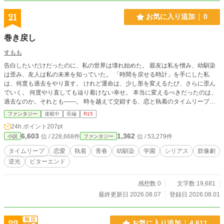
21
お気に入り追加
0
巻き戻し
すもも
告白したいだけだったのに、私の世界は壊れ始めた。 親友は私を憎み、幼馴染
は歪み、友人は私の未来を知っていた。 「時間を戻せる時計」を手にした私
は、何度も過去をやり直す。 けれど運命は、少し形を変えるたび、さらに歪ん
でいく。 何度やり直しても辿り着けない幸せ。 本当に変えるべきだったのは、
過去なのか。それとも――。 時を越えて交錯する、恋と執着のタイムリープフ
ァンタジー。
ファンタジー
連載中
長編
R15
24h.ポイント
207pt
6,603
1,362
位 / 228,668件
位 / 53,279件
小説
ファンタジー
タイムリープ
恋愛
執着
青春
幼馴染
学園
シリアス
群像劇
逆光
ビターエンド
感想数 0
文字数 19,681
最終更新日 2026.08.07
登録日 2026.08.01
22
お気に入り追加
4,611