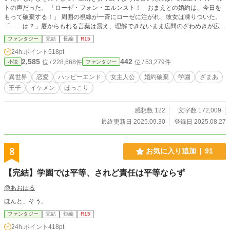
トの声だった。 「ローゼ・フォン・エルンスト！ おまえとの婚約は、今日を
もって破棄する！」 周囲の視線が一斉にローゼに注がれ、彼女は凍りついた。
「……は？」唇からもれる言葉は震え、理解できないまま広間のざわめきが広が
っていく。幼い頃から王子の隣で育ち、未来の王妃として教育を受けてきたロー
ファンタジー
完結
長編
R15
ゼ――その誇り高き公爵令嬢が、今まさに公開の場で突き放されたのだ。 アル
24h.ポイント
518pt
ベルトは勝ち誇る笑みを浮かべ、隣に立つ淡いピンク髪の少女ミーアを差し置
2,585
442
位 / 228,668件
位 / 53,279件
小説
ファンタジー
き、「おれはこの天使を選ぶ」と宣言した。ミーアは目を潤ませ、か細い声で応
じる。取り巻きの貴族たちも次々にローゼの罪を指摘し、アーサーやマッスルと
異世界
恋愛
ハッピーエンド
女主人公
婚約破棄
学園
ざまあ
いった証人が証言を加えることで、非難の声は広間を震わせた。 ローゼは必死
王子
イケメン
ほっこり
に抗う。「わたしは何もしていない……」だが、王子の視線と群衆の圧力の前に
言葉は届かない。アルベルトは公然と彼女を罪人扱いし、地下牢への収監を命じ
る。近衛兵に両腕を拘束され、引きずられるローゼ。広間には王子を讃える喝采
感想数 122
文字数 172,009
と、哀れむ視線だけが残った。 その孤立無援の絶望の中で、ローゼの胸にかす
最終更新日 2025.09.30
登録日 2025.08.27
かな光がともる。それは前世の記憶――ブラック企業で心身をすり減らし、引き
こもりとなった過去の記憶だった。地下牢という絶望的な空間が、彼女の心に小
さな希望を芽生えさせる。 そして――スキル《引きこもり》が発動する兆しを
8
お気に入り追加
91
見せた。絶望の牢獄は、ローゼにとって新たな力を得る場となる。《マイルー
ム》が呼び出され、誰にも侵入されない自分だけの聖域が生まれる。泣き崩れる
【完結】学園では平等、されど責任は平等ならず
心に、未来への決意が灯る。ここから、ローゼの再起と逆転の物語が始まるのだ
った。
@あおはる
ほんと、そう。
ファンタジー
完結
短編
R15
24h.ポイント
418pt