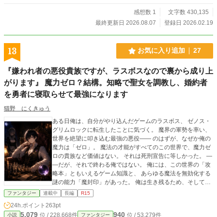
信者として成り上がるため戦う。 二人の主人公による、ダンジョン配信コメ
感想数 1
文字数 430,135
ディ。 上手く行かなかった二人が入れ替わったら、お互いの環境は妙に上手
くいくぞ……！？ それはそれとして元の体に戻りたい！ というお話をお楽
最終更新日 2026.08.07
登録日 2026.02.19
しみ下さい！
13
お気に入り追加
27
『嫌われ者の悪役貴族ですが、ラスボスなので裏から成り上
がります』 魔力ゼロ？結構。知略で聖女を調教し、婚約者
を勇者に寝取らせて最強になります
猫野 にくきゅう
ある日俺は、自分がやり込んだゲームのラスボス、 ゼノス・
グリムロックに転生したことに気づく。 魔界の軍勢を率い、
世界を絶望に叩き込む最強の悪役―― のはずが、なぜか俺の
魔力は「ゼロ」。 魔法の才能がすべてのこの世界で、魔力ゼ
ロの貴族など価値はない。 それは死刑宣告に等しかった。 ―
―だが、それで終わる俺ではない。 俺には、この世界の「攻
略本」ともいえるゲーム知識と、 あらゆる魔法を無効化する
謎の能力「魔封印」があった。 俺は生き残るため、そしてい
ずれ世界を手中に収めるため、 悪役貴族の立場を最大限に利
ファンタジー
連載中
長編
R15
用する。 傲慢な公爵を脅迫で黙らせ、「光の聖女」である生
24h.ポイント
263pt
徒会長を秘密の首輪で調教し、自分の駒へと堕とす。 さらに
5,079
940
位 / 228,668件
位 / 53,279件
小説
ファンタジー
は、三年後の大戦を見据え、ゲームの主人公である王子と俺