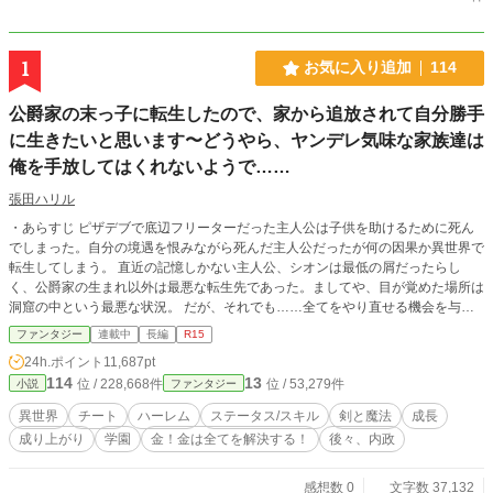
1
お気に入り追加
114
公爵家の末っ子に転生したので、家から追放されて自分勝手
に生きたいと思います〜どうやら、ヤンデレ気味な家族達は
俺を手放してはくれないようで……
張田ハリル
・あらすじ ピザデブで底辺フリーターだった主人公は子供を助けるために死ん
でしまった。自分の境遇を恨みながら死んだ主人公だったが何の因果か異世界で
転生してしまう。 直近の記憶しかない主人公、シオンは最低の屑だったらし
く、公爵家の生まれ以外は最悪な転生先であった。ましてや、目が覚めた場所は
洞窟の中という最悪な状況。 だが、それでも……全てをやり直せる機会を与え
られた事実だけが、シオンの生き残るための目的となった。性格の捻じ曲がった
ファンタジー
連載中
長編
R15
主人公が紆余曲折しながらも幸せに生きるための物語。
24h.ポイント
11,687pt
114
13
位 / 228,668件
位 / 53,279件
小説
ファンタジー
異世界
チート
ハーレム
ステータス/スキル
剣と魔法
成長
成り上がり
学園
金！金は全てを解決する！
後々、内政
感想数 0
文字数 37,132