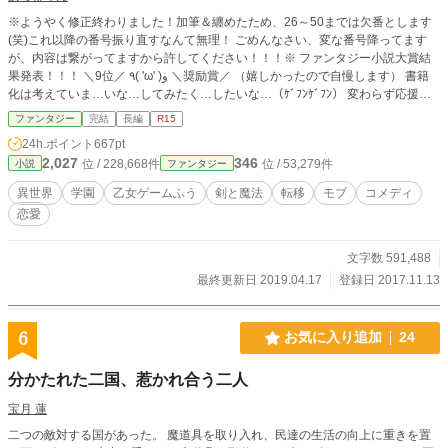
※ようやく修正終わりました！加筆＆纏めたため、26～50までは欠番とします
(笑)これ以降の番号振り直すなんて無理！ ごめんなさい、変な番号降ってます
が、内容は繋がってますから許してください！！！※ ファンタジー小説大賞結
果発表！！！ ＼9位／ ٩( 'ω' )و ＼奨励賞／ （嬉しかったので自慢します） 書籍
化は考えていま…いな…してみたく…したいな…（ｹﾞﾌﾝｹﾞﾌﾝ） 変わらず応援し
て頂ければと思います。よろしくお願いします！ （誰かイラスト化してくれる
ファンタジー
完結
長編
R15
人いませんか？）←他力本願 ※誤字脱字報告につきましては、返信等一切しま
24h.ポイント
667pt
せんのでご了承ください。しかるべき時期に手直しいたします。
2,027
346
位 / 228,668件
位 / 53,279件
小説
ファンタジー
＊ ＊ ＊ やってきました、異世界。 学生の頃は楽しく読みました、ラノベ。
いえ、今でも懐かしく読んでます。 好きですよ？異世界転移＆転生モノ。 だか
異世界
学園
乙女ゲームふう
剣と魔法
転移
モブ
コメディ
らといって自分もそうなるなんて考えませんよね？ 『ラッキー』と思うか『ア
恋愛
ンラッキー』と思うか。 実際来てみれば、乙女ゲームもかくやと思う世界。 で
もね、誰もがヒロインになる訳じゃないんですよ、ホント。 モブキャラの方が
楽しみは多いかもしれないよ？ 帰る方法を探して四苦八苦？ はてさて帰る事が
文字数 591,488
できるかな… アラフォー女のドタバタ劇…？かな…？ ＊＊＊＊＊＊＊＊＊＊＊
最終更新日 2019.04.17
登録日 2017.11.13
＊＊＊＊＊＊＊＊＊＊＊＊ 基本、ノリと勢いで書いてます。 どこかで見たよう
な展開かも知れません。 暇つぶしに書いている作品なので、多くは望まないで
くださると嬉しいです。
6
お気に入り追加
24
分かたれた二国、惹かれ合う二人
宝月 蓮
二つの敵対する国があった。 魔道具を取り入れ、民達の生活の向上に重きを置