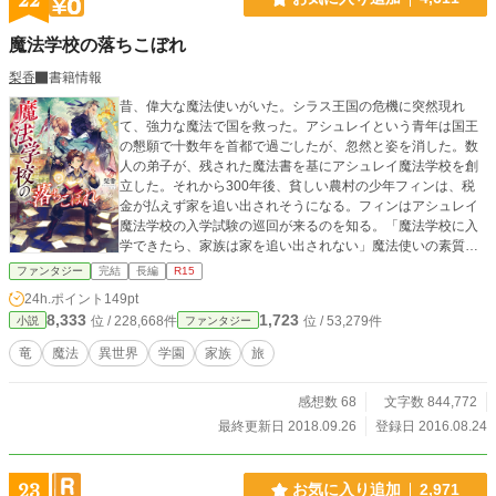
魔法学校の落ちこぼれ
梨香
書籍情報
昔、偉大な魔法使いがいた。シラス王国の危機に突然現れ
て、強力な魔法で国を救った。アシュレイという青年は国王
の懇願で十数年を首都で過ごしたが、忽然と姿を消した。数
人の弟子が、残された魔法書を基にアシュレイ魔法学校を創
立した。それから300年後、貧しい農村の少年フィンは、税
金が払えず家を追い出されそうになる。フィンはアシュレイ
魔法学校の入学試験の巡回が来るのを知る。「魔法学校に入
学できたら、家族は家を追い出されない」魔法使いの素質の
ある子供を発掘しようと、マキシム王は魔法学校に入学した
ファンタジー
完結
長編
R15
生徒の家族には免税特権を与えていたのだ。フィンは一か八
24h.ポイント
149pt
かで受験する。ギリギリの成績で合格したフィンは「落ちこ
8,333
1,723
位 / 228,668件
位 / 53,279件
小説
ファンタジー
ぼれ」と一部の貴族から馬鹿にされる。 しかし、何人か友
人もできて、頑張って魔法学校で勉強に励む。 『落ちこぼ
竜
魔法
異世界
学園
家族
旅
れ』と馬鹿にされていたフィンの成長物語です。
感想数 68
文字数 844,772
最終更新日 2018.09.26
登録日 2016.08.24
23
お気に入り追加
2,971