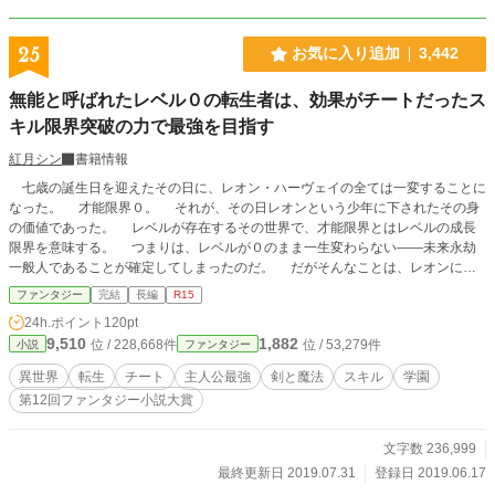
25
お気に入り追加
3,442
無能と呼ばれたレベル０の転生者は、効果がチートだったス
キル限界突破の力で最強を目指す
紅月シン
書籍情報
七歳の誕生日を迎えたその日に、レオン・ハーヴェイの全ては一変することに
なった。 才能限界０。 それが、その日レオンという少年に下されたその身
の価値であった。 レベルが存在するその世界で、才能限界とはレベルの成長
限界を意味する。 つまりは、レベルが０のまま一生変わらない――未来永劫
一般人であることが確定してしまったのだ。 だがそんなことは、レオンには
どうでもいいことでもあった。 その結果として実家の公爵家を追放されたこ
ファンタジー
完結
長編
R15
とも。 同日に前世の記憶を思い出したことも。 一つの出会いに比べれば、
24h.ポイント
120pt
全ては些事に過ぎなかったからだ。 その出会いの果てに誓いを立てた少年
9,510
1,882
位 / 228,668件
位 / 53,279件
小説
ファンタジー
は、その世界で役立たずとされているものに目を付ける。 スキル。 そし
て、自らのスキルである限界突破。 やがてそのスキルの意味を理解した時、
異世界
転生
チート
主人公最強
剣と魔法
スキル
学園
少年は誓いを果たすため、世界最強を目指すことを決意するのであった。 ※小
第12回ファンタジー小説大賞
説家になろう様にも投稿しています
文字数 236,999
最終更新日 2019.07.31
登録日 2019.06.17