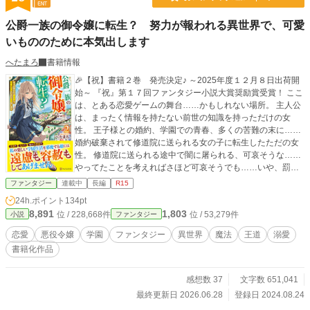
公爵一族の御令嬢に転生？ 努力が報われる異世界で、可愛
いもののために本気出します
へたまろ
書籍情報
🎉【祝】書籍２巻 発売決定♪ ～2025年度１２月８日出荷開
始～ 『祝』第１７回ファンタジー小説大賞奨励賞受賞！ ここ
は、とある恋愛ゲームの舞台……かもしれない場所。 主人公
は、まったく情報を持たない前世の知識を持っただけの女
性。 王子様との婚約、学園での青春、多くの苦難の末に……
婚約破棄されて修道院に送られる女の子に転生したただの女
性。 修道院に送られる途中で闇に屠られる、可哀そうな……
やってたことを考えればさほど可哀そうでも……いや、罰が
重すぎる程度の悪役令嬢に転生。 しかし、この女性はそうい
ファンタジー
連載中
長編
R15
った予備知識を全く持ってなかった。 だから、そんな筋書き
24h.ポイント
134pt
は全く関係なし。 レベルもスキルも魔法もある世界に転生し
8,891
1,803
位 / 228,668件
位 / 53,279件
小説
ファンタジー
たからにはやることは、一つ！ やれば結果が数字や能力で確
実に出せる世界。 そんな世界に生まれ変わったら？ レベル上
恋愛
悪役令嬢
学園
ファンタジー
異世界
魔法
王道
溺愛
げ、やらいでか！ 持って生まれたスキル？ 全言語理解と、鑑
書籍化作品
定のみですが？ 三種の神器？ 初心者パック？ 肝心の、空間
収納が無いなんて……無いなら、努力でどうにかしてやろう
じゃないか！ そう、その女性は恋愛ゲームより、王道派ファ
感想数 37
文字数 651,041
ンタジー。 転生恋愛小説よりも、やりこみチートラノベの愛
最終更新日 2026.06.28
登録日 2024.08.24
読者だった！ 子供達大好き、みんな友達精神で周りを巻き込