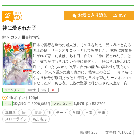
27
お気に入り追加
12,697
神に愛された子
鈴木 カタル
書籍情報
日本で善行を重ねた老人は、その生を終え、異世界のとある
国王の孫・リーンオルゴットとして転生した。 家族に愛情を
注がれて育った彼は、ある日、自分に『神に愛された子』と
いう称号が付与されている事に気付く。一時はそれを忘れて
過ごしていたものの、次第に自分の能力の異常性が明らかに
なる。 常人を遥かに凌ぐ魔力に、植物との会話……それらは
やはり称号が原因だった！ 平穏な日常を望むリーンオルゴッ
トだったが、ある夜、伝説の聖獣に呼び出され人生が一変す
る――！ 感想欄にネタバレ補正はしてません。閲覧は御自身
ファンタジー
連載中
長編
R15
で判断して下さいませ。
24h.ポイント
106pt
10,191
1,976
位 / 228,668件
位 / 53,279件
小説
ファンタジー
異世界
転生
魔法
神
チート
学園
日常
美形
スローライフ
もふもふ
感想数 238
文字数 781,012