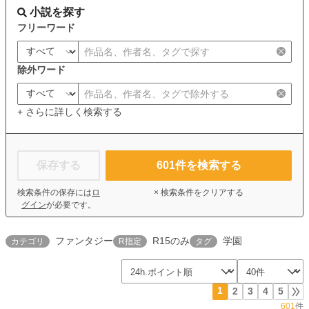
小説を探す
フリーワード
除外ワード
+ さらに詳しく検索する
保存する
601
件を検索する
検索条件の保存には
ロ
× 検索条件をクリアする
グイン
が必要です。
ファンタジー
R15のみ
学園
カテゴリ
R指定
タグ
1
2
3
4
5
601
件