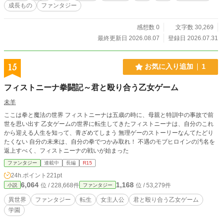
成長もの
ファンタジー
感想数 0
文字数 30,269
最終更新日 2026.08.07
登録日 2026.07.31
15
お気に入り追加
1
フィストニーナ拳闘記～君と殴り合う乙女ゲーム
未羊
ここは拳と魔法の世界 フィストニーナは五歳の時に、母親と特訓中の事故で前
世を思い出す 乙女ゲームの世界に転生してきたフィストニーナは、自分のこれ
から迎える人生を知って、青ざめてしまう 無理ゲーのストーリーなんてたどり
たくない 自分の未来は、自分の拳でつかみ取れ！ 不遇のモブヒロインの汚名を
返上すべく、フィストニーナの戦いが始まった
ファンタジー
連載中
長編
R15
24h.ポイント
221pt
6,064
1,168
位 / 228,668件
位 / 53,279件
小説
ファンタジー
異世界
ファンタジー
転生
女主人公
君と殴り合う乙女ゲーム
学園