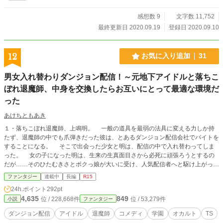
感想数 9
文字数 11,752
最終更新日 2020.09.19
登録日 2020.09.10
12
お気に入り追加
31
男女入れ替わりダンジョン配信！～元地下アイドルと落ちこ
ぼれ退魔師、中身を交換したらお互いにとって最適な環境だ
った
あけちともあき
１・落ちこぼれ退魔師、上鳴明。 一般の道具を最弱の法具に変える力しか持
たず、退魔師の中でも爪弾きだった彼は、とあるダンジョン配信会社でバイトを
することになる。 そこで出会った少女と明は、配信の中で入れ替わってしま
った。 女の子になった明は、生来の生真面目さから必死に頑張ろうとするの
だが……そのひたむきさとボクっ娘が大いに受け、人気配信者へと駆け上がって
いく。 ２・元地下アイドル、花咲里明日奈。 解散した地下アイドルのメンバ
ファンタジー
連載中
長編
R15
ーだった明日奈は、冒険配信者として成り上がってアイドルを目指そうとする。
24h.ポイント
292pt
だが、ラーテルと呼ばれたその性質ゆえに全くバズらなかった。 そこへバ
4,635
849
位 / 228,668件
位 / 53,279件
小説
ファンタジー
イトにやって来た上鳴明と、ある時入れ替わってしまう。 退魔師の体を手に
入れた明日奈は、それでも諦めない。 不屈の闘志で、明の法術の隠された性
ダンジョン配信
アイドル
退魔師
コメディ
学園
オカルト
TS
能を把握し、陰謀、策謀渦巻くドロドロした退魔師界をぶっ飛ばしつつ、男性配