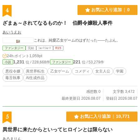
4
お気に入り追加
0
ざまぁ～されてなるものか！ 伯爵令嬢殺人事件
あいうえお
これは、純愛乙女ゲームのはずだった――たぶん。
ファンタジー
完結
ｼｮｰﾄｼｮｰﾄ
R15
24h.ポイント
1,059pt
1,231
221
位 / 228,668件
位 / 53,279件
小説
ファンタジー
悪役令嬢
異世界転生
乙女ゲーム
コメディ
女主人公
学園
毒舌執事
AI生成作品
感想数 0
文字数 3,472
最終更新日 2026.08.07
登録日 2026.08.07
5
お気に入り追加
10,771
異世界に来たからといってヒロインとは限らない
あろまりん