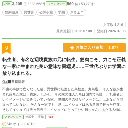
3,205
560
位 / 228,668件
位 / 53,279件
小説
ファンタジー
婚約破棄
異世界
公爵令嬢
学園
ざまぁ？
文字数 4,216
最終更新日 2026.07.08
登録日 2026.07.08
9
お気に入り追加
1,877
転生者、有名な辺境貴族の元に転生。筋肉こそ、力こそ正義
な一家に生まれた良い意味な異端児……三世代ぶりに学園に
放り込まれる。
Gai
書籍情報
不慮の事故で亡くなった後、異世界に転生した高校生、鬼島迅。 そんな彼が生
まれ落ちた家は、貴族。 しかし、その家の住人たちは国内でも随一、乱暴者と
いうイメージが染みついている家。 世間のその様なイメージは……あながち間
違ってはいない。 そんな一家でも、迅……イシュドはある意味で狂った存在。
そしてイシュドは先々代当主、イシュドにとってひい爺ちゃんにあたる人物に目
を付けられ、立派な暴君戦士への道を歩み始める。 「イシュド、学園に通って
ファンタジー
連載中
長編
R15
くれねぇか」 「へ？」 そんなある日、父親であるアルバから予想外の頼み事を
24h.ポイント
411pt
された。 ※主人公は一先ず五十後半の話で暴れます。