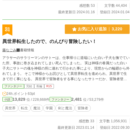
感想数 53
文字数 44,404
最終更新日 2024.01.16
登録日 2024.01.04
31
お気に入り追加
3,220
異世界転生したので、のんびり冒険したい！
藤なごみ
書籍情報
アラサーのサラリーマンのサトーは、仕事帰りに道端にいた白い子犬を撫でてい
た所、事故に巻き込まれてしまい死んでしまった。 実は神様の眷属だった白い
子犬にサトーの魂を神様の所に連れて行かれた事により、現世からの輪廻から外
れてしまう。 そこで神様からお詫びとして異世界転生を進められ、異世界で生
きて行く事になる。 異世界で冒険者をする事になったサトーだか、冒険者登録
する前に王族を助けた事により、本人の意図とは関係なく様々な事件に巻き込ま
ファンタジー
完結
長編
R15
れていく。 貴族のしがらみに加えて、異世界を股にかける犯罪組織にも顔を覚
24h.ポイント
63pt
えられ、悪戦苦闘する日々。 ちょっとチート気味な仲間に囲まれながらも、チ
13,829
2,481
位 / 228,668件
位 / 53,279件
小説
ファンタジー
ームの頭脳としてサトーは事件に立ち向かって行きます。 いつか訪れるだろう
のんびりと冒険をする事が出来る日々を目指して! ……何時になったらのんびり
異世界
転生
魔法
学園
剣と魔法
冒険者
冒険できるのかな？ 小説家になろう様とカクヨム様にも投稿しました（202209
30）
感想数 33
文字数 1,056,931
最終更新日 2023.01.14
登録日 2022.09.30