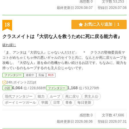
感想数 0
文字数 53,253
最終更新日 2026.08.07
登録日 2026.07.08
18
お気に入り追加
1
クラスメイトは『大切な人を救うために死に戻る能力者』
破れ綴じ
「ま、アンタは『大切な人』じゃないんだけど」 ＊ クラスの堅物委員長マ
コトがめちゃくちゃ仲の悪いギャルのセイラと共に、なんとか死に戻りループを
攻略し、『大切な人』達を命の危機から救い続けるお話です。ちなみに、能力を
持っているのもループするのも主人公じゃないです。
ファンタジー
連載中
長編
R15
24h.ポイント
221pt
6,064
1,168
位 / 228,668件
位 / 53,279件
小説
ファンタジー
現代ファンタジー
能力
ループ
死に戻り
男主人公
ボーイミーツガール
学園
日常
青春
毎日更新
感想数 0
文字数 47,686
最終更新日 2026.08.06
登録日 2026.07.31