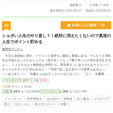
感想数 0
文字数 17,649
最終更新日 2026.08.07
登録日 2026.08.01
16
お気に入り追加
43
ショボい人生のやり直し？！絶対に消えたくないので真逆の
人生でポイント貯める
亀野内アンディ
今日も金銭欲に塗れ、イケメンと金持ちに嫉妬し暴食に走る。そんなうさ耳転
生元不細工おっさんがシュクル（美少女）となって数十年ぶりの学生生活をする
よ～。 シュクルさんと愉快犯な仲間たち。異世界モノにありがちなマスコット
キャラもキモイけど沢山出るよ～！学院で起こる乙女ゲーの世界もあるよ～。
――あらすじ―― 「佐藤さんはお亡くなりになりました」 「え？」 佐藤竜、独
身リーマン。ビルの倒壊で享年（40）案内役に連れられ天へと向かう
ファンタジー
連載中
長編
R15
が⋯⋯⋯⋯ 「佐藤竜はさぁ、色んな世界でも特に人気の高い地球の日本に産ま
24h.ポイント
221pt
れて一体何を成し遂げたの？」 「え？」 「五体満足な体。戦いの無い安全な環
6,064
1,168
位 / 228,668件
位 / 53,279件
小説
ファンタジー
境で育ち、衣食住は常に満たされて、それで何をしたの？」 俺は恵まれた環境
であまりにもショボい人生を送っていたらしい。このままでは⋯⋯⋯⋯ 「は
ファンタジー
異世界転生
ほのぼの
冒険者
剣と魔法
エロギャグ
ぁ。どうしようかな。消すかな。君を」 「消す？！怖いです！許して下さ
獣人
元おっさん
美少女ヒロイン
学園
い！」 「う～ん。じゃあ君は佐藤と真逆の人生を歩ませようかな？そこで人生
経験ポイントを佐藤の分まで貯めなよ？佐藤とこれから転生する君の、二人分の