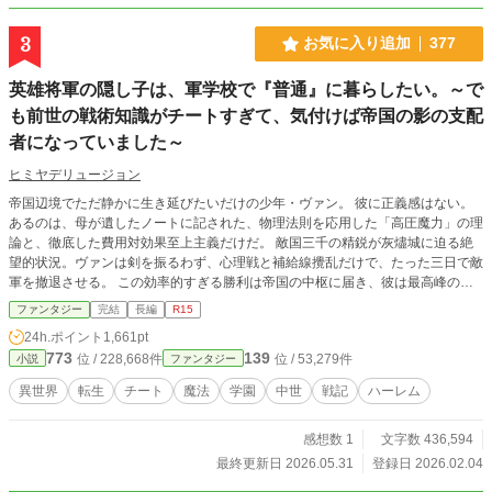
3
お気に入り追加
377
英雄将軍の隠し子は、軍学校で『普通』に暮らしたい。～で
も前世の戦術知識がチートすぎて、気付けば帝国の影の支配
者になっていました～
ヒミヤデリュージョン
帝国辺境でただ静かに生き延びたいだけの少年・ヴァン。 彼に正義感はない。
あるのは、母が遺したノートに記された、物理法則を応用した「高圧魔力」の理
論と、徹底した費用対効果至上主義だけだ。 敵国三千の精鋭が灰燼城に迫る絶
望的状況。ヴァンは剣を振るわず、心理戦と補給線攪乱だけで、たった三日で敵
軍を撤退させる。 この効率的すぎる勝利は帝国の中枢に届き、彼は最高峰の帝
国軍事学院への招待状を手に入れる。 「英雄になりたいわけじゃない。ただ、
ファンタジー
完結
長編
R15
母の死の真相と父の秘密を知るため、生き残らなきゃならないだけだ」 無口最
24h.ポイント
1,661pt
強の仮面メイド・シンカク、命を取引に差し出した狼耳少女・アイリ。彼は常に
773
139
位 / 228,668件
位 / 53,279件
小説
ファンタジー
コスパの高い道を選び、母の遺したノートの謎、そして生まれて一度も会ったこ
とのない父・帝国大元帥のいる帝都の闇へと踏み込んでいく。 正義も英雄も、
異世界
転生
チート
魔法
学園
中世
戦記
ハーレム
損をするなら意味がない。合理主義が英雄譚を侵食していく、反英雄ミリタリー
学園ファンタジー。
感想数 1
文字数 436,594
最終更新日 2026.05.31
登録日 2026.02.04