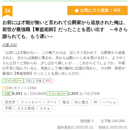
むお転婆お嬢様がここに爆誕。 この国の王子の婚約者で、悪
役令嬢……らしい？ かもしれない？ 周囲の反応をよそに、
24
お気に入り追加
603
今日もお嬢様は好き勝手やらかす。 周囲を混乱を巻き起こす
お嬢様は、平穏無事に王妃になれるのか！ 死亡フラグを回避
お前には才能が無いと言われて公爵家から追放された俺は、
できるのか！ そんなの関係ない！ 私は、私の道を行く！ 王
前世が最強職【奪盗術師】だったことを思い出す ～今さら
子に恋しない悪役令嬢は、可愛いものを愛でつつやりたいこ
とをする。 コメディエンヌな彼女の、生涯を綴った物語で
謝られても、もう遅い～
す。
志鷹 志紀
「お前には才能がない」 この俺アルカは、父にそう言われて、公爵家から追放
された。 父からは無能と蔑まれ、兄からは酷いいじめを受ける日々。 ようやく
そんな日々と別れられ、少しばかり嬉しいが……これからどうしようか。 今後
の不安に悩んでいると、突如として俺の脳内に記憶が流れた。 その時、前世が
最強の【奪盗術師】だったことを思い出したのだ。
ファンタジー
完結
長編
R15
24h.ポイント
134pt
8,891
1,803
位 / 228,668件
位 / 53,279件
小説
ファンタジー
異世界
ファンタジー
チート
魔法
剣と魔法
神
ハーレム
学園
主人公最強
ざまぁ
感想数 3
文字数 164,066
最終更新日 2025.05.31
登録日 2025.05.01