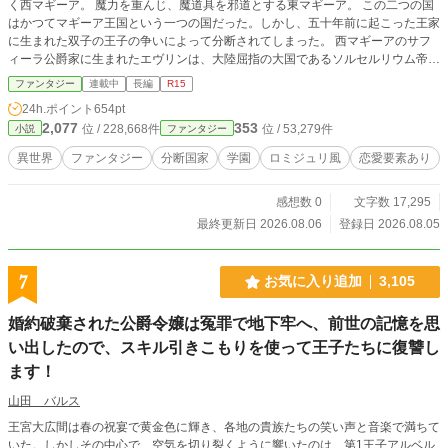
く西マギーア。 魔力を重んじ、魔道具を邪道とする東マギーア。 この二つの国
はかつてマギーア王国という一つの国だった。しかし、五十年前に起こった王家
に生まれた双子の王子の争いによって分断されてしまった。 西マギーアのサフ
ィーラ公爵家に生まれたエヴリンは、大陸屈指の大国であるソルセルリウム帝国
の魔法学園に留学した。 そんな中、エヴリンは東マギーアから留学に来たルビ
ファンタジー
連載中
長編
R15
ウス公爵令息ギルバートと出会い、授業でペアを組むことになる。 祖国西マギ
24h.ポイント
654pt
ーアでは、東マギーアは悪い国だとずっと教わって来たエヴリン。 当然のこと
2,077
353
位 / 228,668件
位 / 53,279件
小説
ファンタジー
ながら、東マギーアの人間であるギルバートに警戒心を抱く。 しかし、ギルバ
ートは優しく紳士的で、おまけに西マギーアの人間であるエヴリンに敵対心や警
異世界
ファンタジー
分断国家
学園
ロミジュリ風
恋愛要素あり
戒心を持っていなかった。 それを意外に思ったエヴリンは、ギルバートと話を
してみることにした。 お互いの国ことなど、話をするうちにエヴリンはどうし
感想数 0
文字数 17,295
て全く見たこともないのに東マギーアのことを警戒していたのだろうと疑問を持
つようになる。 更に、授業でトラブルに巻き込まれ、ギルバートと二人で森を
最終更新日 2026.08.06
登録日 2026.08.05
彷徨うことになった。 その時に触れたギルバートの優しさ、真っ直ぐさに、い
つの間にかエヴリンは彼に惹かれるようになった。 小説家になろう、カクヨム
にも掲載しています。
7
お気に入り追加
3,105
婚約破棄された公爵令嬢は冤罪で地下牢へ、前世の記憶を思
い出したので、スキル引きこもりを使って王子たちに復讐し
ます！
山田 バルス
王宮大広間は春の祝宴で黄金色に輝き、各地の貴族たちの笑い声と音楽で満ちて
いた。しかしその中心で、空気を切り裂くように響いたのは、第1王子アルベル