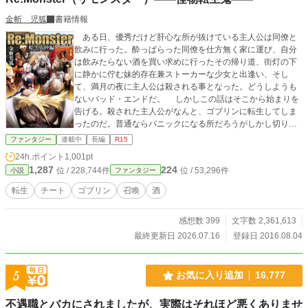
金斬 児狐
書籍情報
ある日、優秀だけど肝心な所が抜けている主人公は同僚と
飲みに行った。酔っぱらった同僚を仕方無く家に運び、自分
は飲みたらない酒を買い求めに行ったその帰り道、街灯の下
に静かに佇む妹的存在兼ストーカーな少女と出逢い、そし
て、満月の夜に主人公は殺される事となった。どうしようも
ないバッド・エンドだ。 しかしこの話はそこから始まりを
告げる。殺された主人公がなんと、ゴブリンに転生してしま
ったのだ。普通ならパニックになる所だろうがしかし切り替
えが非常に早い主人公はそれでも生きていく事を決意。そし
ファンタジー
連載中
長編
R15
て何故か持ち越してしまった能力と知識を駆使し、弱肉強食
24h.ポイント
1,001pt
な世界で力強く生きていくのであった。 しかし彼はまだ知
1,287
224
位 / 228,744件
位 / 53,296件
小説
ファンタジー
らない。全てはとある存在によって監視されているという事
を……。 ◆ ◆ ◆ 今回は召喚から転生モノに挑戦。普
転生
チート
ゴブリン
召喚
酒
通とはちょっと違った物語を目指します。主人公の能力は基
本チート性能ですが、前作程では無いと思われます。 あと
感想数 399
文字数 2,361,613
日記帳風？ で気楽に書かせてもらうので、説明不足な所も
多々あるでしょうが納得して下さい。 不定期更新、更新遅
最終更新日 2026.07.16
登録日 2016.08.04
進です。 話数は少ないですが、その割には文量が多いので
暇なら読んでやって下さい。 ※ダイジェ禁止に伴いなろ
うでは本編を削除し、外伝を掲載しています。
5
お気に入り追加
16,777
不遇職とバカにされましたが、実際はそれほど悪くありませ