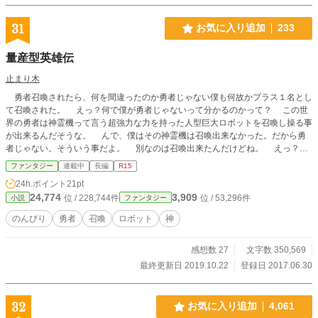
31
お気に入り追加
233
量産型英雄伝
止まり木
勇者召喚されたら、何を間違ったのか勇者じゃない僕も何故かプラス１名とし
て召喚された。 えっ？何で僕が勇者じゃないって分かるのかって？ この世
界の勇者は神霊機って言う超強力な力を持った人型巨大ロボットを召喚し操る事
が出来るんだそうな。 んで、僕はその神霊機は召喚出来なかった。だから勇
者じゃない。そういう事だよ。 別なのは召喚出来たんだけどね。 えっ？何
が召喚出来たかって？ 量産型ギアソルジャーGS-06Bザム。 何それって？
ファンタジー
連載中
長編
R15
まるでアニメに出てくるやられ役の様な18m級の素晴らしい巨大ロボットだ
24h.ポイント
21pt
よ。 でも、勇者の召喚する神霊機は僕の召喚出来るザムと比べると月とスッ
24,774
3,909
位 / 228,744件
位 / 53,296件
小説
ファンタジー
ポン。僕の召喚するザムは神霊機には手も足も出ない。 その程度の力じゃア
ポリオンには勝てないって言われたよ。 アポリオンは、僕らを召喚した大陸
のんびり
勇者
召喚
ロボット
神
に侵攻してきている化け物の総称だよ。 お陰で僕らを召喚した人達からは冷
遇されるけど、なんとか死なないように生きて行く事にするよ。量産型ロボット
感想数 27
文字数 350,569
のザムと一緒に。 現在ストック切れ＆見直しの為、のんびり更新になります。
最終更新日 2019.10.22
登録日 2017.06.30
32
お気に入り追加
4,061