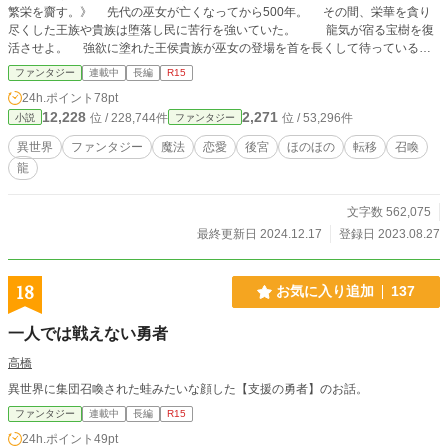
繁栄を齎す。》 先代の巫女が亡くなってから500年。 その間、栄華を貪り
尽くした王族や貴族は堕落し民に苦行を強いていた。 龍気が宿る宝樹を復
活させよ。 強欲に塗れた王侯貴族が巫女の登場を首を長くして待っている。
「面倒臭い・・・。」 これは、龍に愛された１人の娘が国を引っ掻き回す
ファンタジー
連載中
長編
R15
お話。 100人の賢人にスキルを叩き込まれた完全無双な美しい娘。 ちょっ
24h.ポイント
78pt
と口が悪いが、大好きな龍達と共に後宮を生き抜く娘の姿をご覧あれ。 ーーー
12,228
2,271
位 / 228,744件
位 / 53,296件
小説
ファンタジー
ーーーーーーー 世界観は西洋と中華を織り交ぜたいと思います。 違和感を
感じる方がいらっしゃいましたら申し訳ありません。 広い心で見逃して下さ
異世界
ファンタジー
魔法
恋愛
後宮
ほのほの
転移
召喚
いませ。 ゆるりと投稿して参ります。 どうぞ、最後まで気長にお付き合い
龍
下さい。 ※念の為にR15をつけております。 ※誤字脱字を含め、稚拙な部分が
御座いましたら、呆れながらもご愛嬌とお許し下さい。 以下の作品も投稿して
おります。 暇なお時間にどうぞ覗いて頂けると嬉しいです。 《拾ったものは大
文字数 562,075
切にしましょう〜子狼に気に入られた男の転移物語〜》 《続・拾ったものは大
最終更新日 2024.12.17
登録日 2023.08.27
切にしましょう〜子狼に気に入られた男の転移物語〜》 《地獄の沙汰も酒次
第・・・街に愛された殺し屋達に会いたいのならBar Hopeへようこそ》
18
お気に入り追加
137
一人では戦えない勇者
高橋
異世界に集団召喚された蛙みたいな顔した【支援の勇者】のお話。
ファンタジー
連載中
長編
R15
24h.ポイント
49pt