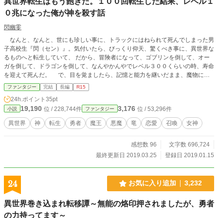
異世界転生はもう飽きた。１００回転生した結果、レベル１
０兆になった俺が神を殺す話
閃幽零
なんと、なんと、世にも珍しい事に、トラックにはねられて死んでしまった男
子高校生『閃（セン）』。気付いたら、びっくり仰天、驚くべき事に、異世界な
るものへと転生していて、 だから、冒険者になって、ゴブリンを倒して、オー
ガを倒して、ドラゴンを倒して、なんやかんやでレベル３００くらいの時、寿命
を迎えて死んだ。 で、目を覚ましたら、記憶と能力を継いだまま、魔物に転
生していた。サクっと魔王になって世界を統治して、なんやかんやしていたら、
ファンタジー
完結
長編
R15
レベル７００くらいの時、寿命を迎えて死んだ。 で、目を覚ましたら……と
24h.ポイント
35pt
いうのを１００回くりかえした主人公の話。 「もういい！ 異世界転生、もう
19,190
3,176
位 / 228,744件
位 / 53,296件
小説
ファンタジー
飽きた！ 何なんだよ、この、死んでも死んでも転生し続ける、精神的にも肉体
的にもハンパなくキツい拷問！ えっぐい地獄なんですけど！」 これは、な
異世界
神
転生
勇者
魔王
悪魔
竜
恋愛
召喚
女神
んやかんやでレベル（存在値）が十兆を超えて、神よりも遥かに強くなった摩訶
不思議アドベンチャーな主人公が、 「もういい！ もう終わりたい！ 終わっ
感想数 96
文字数 696,724
てくれ！ 俺、すでにカンストしてんだよ！ 俺、本気出したら、最強神より強
いんだぞ！ これ以上、やる事ねぇんだよ！ もう、マジで、飽きてんの！ だ
最終更新日 2019.03.25
登録日 2019.01.15
から、終わってくれ！」 などと喚きながら、その百回目に転生した、 『そ
れまでの９９回とは、ちょいと様子が違う異世界』で、 『神様として、日本
人を召喚してチートを与えて』みたり、 『さらに輪をかけて強くなって』し
24
お気に入り追加
3,232
まったり――などと、色々、楽しそうな事をはじめる物語です。 『世界が進
化（アップデート）しました』 「え？ できる事が増えるの？ まさかの上限
異世界巻き込まれ転移譚～無能の烙印押されましたが、勇者
解放？ ちょっと、それなら話が違うんですけど」 ――みたいな事もあるお
の力持ってます～
話です。 しょうせつかになろうで、毎日２話のペースで投稿をしています。 ２