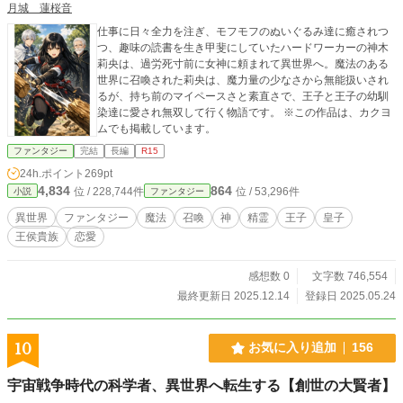
月城 蓮桜音
仕事に日々全力を注ぎ、モフモフのぬいぐるみ達に癒されつ
つ、趣味の読書を生き甲斐にしていたハードワーカーの神木
莉央は、過労死寸前に女神に頼まれて異世界へ。魔法のある
世界に召喚された莉央は、魔力量の少なさから無能扱いされ
るが、持ち前のマイペースさと素直さで、王子と王子の幼馴
染達に愛され無双して行く物語です。 ※この作品は、カクヨ
ムでも掲載しています。
ファンタジー
完結
長編
R15
24h.ポイント
269pt
4,834
864
位 / 228,744件
位 / 53,296件
小説
ファンタジー
異世界
ファンタジー
魔法
召喚
神
精霊
王子
皇子
王侯貴族
恋愛
感想数 0
文字数 746,554
最終更新日 2025.12.14
登録日 2025.05.24
10
お気に入り追加
156
宇宙戦争時代の科学者、異世界へ転生する【創世の大賢者】