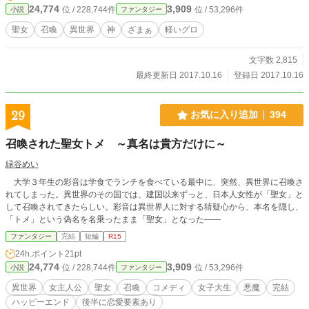
24,774
3,909
位 / 228,744件
位 / 53,296件
小説
ファンタジー
聖女
召喚
異世界
神
ざまぁ
軽いグロ
文字数 2,815
最終更新日 2017.10.16
登録日 2017.10.16
29
お気に入り追加
394
召喚された聖女トメ ～真名は貴方だけに～
緑谷めい
大学３年生の彩音は学食でランチを食べている最中に、突然、異世界に召喚さ
れてしまった。異世界のその国では、建国以来ずっと、日本人女性が「聖女」と
して召喚されてきたらしい。彩音は異世界人に対する猜疑心から、本名を隠し、
「トメ」という偽名を名乗ったまま「聖女」となった――
ファンタジー
完結
短編
R15
24h.ポイント
21pt
24,774
3,909
位 / 228,744件
位 / 53,296件
小説
ファンタジー
異世界
女主人公
聖女
召喚
コメディ
女子大生
悪魔
完結
ハッピーエンド
後半に恋愛要素あり