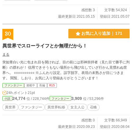
感想数 3
文字数 54,924
最終更新日 2021.05.15
登録日 2021.05.07
30
お気に入り追加
171
異世界でスローライフとか無理だから！
まる
突如青白い光に包まれ目を開ければ、目の前には邪神崇拝者（見た目で勝手に判
断）の群れが！ 信用できそうもない場所から飛び出していざ行かん見慣れぬ世
界へ。 ○○○○○○○○○○ ※ふんわり設定。誤字脱字、表現の未熟さが目につきま
す。 閲覧、しおり、お気に入り登録ありがとうございます！
ファンタジー
連載中
長編
R15
24h.ポイント
21pt
24,774
3,909
位 / 228,744件
位 / 53,296件
小説
ファンタジー
異世界
ファンタジー
異世界転移
女主人公
召喚
感想数 0
文字数 66,949
最終更新日 2020.09.23
登録日 2020.08.04