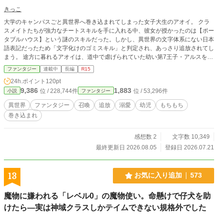
きっこ
大学のキャンパスごと異世界へ巻き込まれてしまった女子大生のアオイ。 クラ
スメイトたちが強力なチートスキルを手に入れる中、彼女が授かったのは【ポー
タブルハウス】という謎のスキルだった。しかし、異世界の文字体系にない日本
語表記だったため「文字化けのゴミスキル」と判定され、あっさり追放されてし
まう。 途方に暮れるアオイは、道中で虐げられていた幼い第7王子・アルスを保
護。ヤケクソで発動させたスキルは、外見こそ「馬車」だったが、中身は水道・
ファンタジー
連載中
長編
R15
電気・ネット・通販完備の超高級キャンピングカーだった！ 現代の便利グッズ
24h.ポイント
120pt
で快適なサバイバル生活を始めるアオイ。ある日、森の中で世界最強と恐れられ
9,386
1,883
位 / 228,744件
位 / 53,296件
小説
ファンタジー
るSSS級冒険者・レオンと出会う。 媚びない態度に、最強の男はなぜか強く惹
かれ始めて――？ 最強の「お家」と、マイペースな主人公。ちょっとワケあり
異世界
ファンタジー
召喚
追放
溺愛
幼児
もちもち
な幼児と、最強すぎる居候（？）と一緒に、のんびり気ままな異世界ロードトリ
巻き込まれ
ップへ出発！
感想数 2
文字数 10,349
最終更新日 2026.08.05
登録日 2026.07.21
13
お気に入り追加
573
魔物に嫌われる「レベル0」の魔物使い。命懸けで仔犬を助
けたら―実は神域クラスしかテイムできない規格外でした