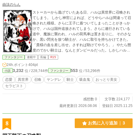
由汰のらん
ストーカーから逃げていたある日、ハルは異世界に召喚され
てしまう。 しかし神官によれば、どうやらハルは間違って召
喚された模様。さらに王子に盾ついてしまったことがきっか
けで、ハルは国外追放されてしまう。さらに連行されている
道中、魔族に襲われ、ハルの荷馬車は置き去りに。 そのさな
か、黒い閃光を放つ騎士が、ハルに取引を持ちかけてきた。
「貴様の血を差し出せ。さすれば助けてやろう。」 やたら態
度のでかい騎士は、なんとダンピールだった。しかしハルの
血が特殊だと知ったダンピールはハルを連れ帰って？ いっそ
ファンタジー
連載中
長編
R15
美味しい『血』（治癒）と『体液』（バフ）と『癒し』を与
24h.ポイント
404pt
えるダンピール騎士団のセラピストを目指します！
3,232
553
位 / 228,744件
位 / 53,296件
小説
ファンタジー
恋愛
異世界
召喚
ヤンデレ
騎士
吸血鬼
おっとり美女
セラピスト
感想数 0
文字数 224,177
最終更新日 2026.08.06
登録日 2025.11.25
8
お気に入り追加
3