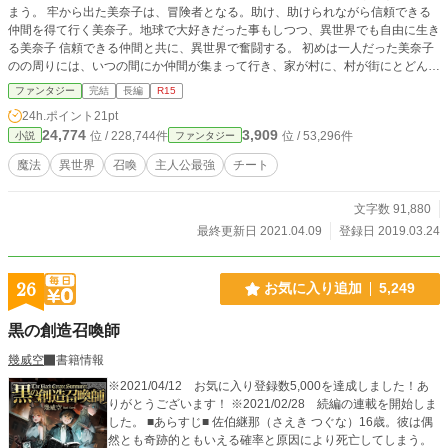
まう。 牢から出た美奈子は、冒険者となる。助け、助けられながら信頼できる
仲間を得て行く美奈子。地球で大好きだった事もしつつ、異世界でも自由に生き
る美奈子 信頼できる仲間と共に、異世界で奮闘する。 初めは一人だった美奈子
のの周りには、いつの間にか仲間が集まって行き、家が村に、村が街にとどんど
んと大きくなっていくのだった ＊＊＊ 異世界でも元の世界で出来ていた事をや
ファンタジー
完結
長編
R15
っています。苦手、または気に入らないと言うかたは読まれない方が良いかと思
24h.ポイント
21pt
います かなりの無茶振りと、作者の妄想で出来たあり得ない魔法や設定が出て
24,774
3,909
位 / 228,744件
位 / 53,296件
小説
ファンタジー
きます。こちらも抵抗のある方は読まれない方が良いかと思います
魔法
異世界
召喚
主人公最強
チート
文字数 91,880
最終更新日 2021.04.09
登録日 2019.03.24
26
お気に入り追加
5,249
黒の創造召喚師
幾威空
書籍情報
※2021/04/12 お気に入り登録数5,000を達成しました！あ
りがとうございます！ ※2021/02/28 続編の連載を開始しま
した。 ■あらすじ■ 佐伯継那（さえき つぐな）16歳。彼は偶
然とも奇跡的ともいえる確率と原因により死亡してしまう。