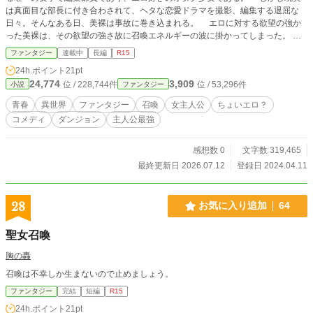
は真面目な部長に付き合わされて、ヘタな恋愛ドラマを撮影、編集する退屈な
日々。そんなある日、美裸は事故に巻き込まれる。 エロに対する欲望の強か
った美裸は、その欲望の強さ故に召喚エネルギーの波に掛かってしまった。
召喚されたものの、変なスキルで使えないと言われ、更に地味で体型も良くない
ファンタジー
連載中
長編
R15
から夜伽の相手にもならないとこき下ろされる。 イラッと来た美裸だったが
24h.ポイント
21pt
反論する間もなく、兵士達によって王宮から追い出されてしまう。 召喚され
24,774
3,909
位 / 228,744件
位 / 53,296件
小説
ファンタジー
た美裸が持っていた固有スキルは『エディットモード』。映研での編集能力がス
キル化した。美裸はそのスキルを使って異世界で自由に暴れ回る。
青春
異世界
ファンタジー
召喚
女主人公
ちょいエロ？
コメディ
ダンジョン
主人公最強
感想数 0
文字数 319,465
最終更新日 2026.07.12
登録日 2024.04.11
28
お気に入り追加
64
聖女召喚
胸の轟
召喚は不幸しか生まないので止めましょう。
ファンタジー
完結
短編
R15
24h.ポイント
21pt