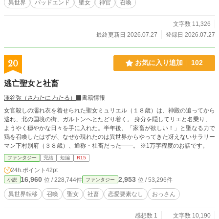
異世界
バッドエンド
聖女
神官
召喚
文字数 11,326
最終更新日 2026.07.27
登録日 2026.07.27
20
お気に入り追加
102
逃亡聖女と社畜
澤谷弥（さわたに わたる）
書籍情報
女官殺しの濡れ衣を着せられた聖女ミュリエル（１８歳）は、神殿の追ってから
逃れ、北の国境の街、ガルトンへとたどり着く。 身分を隠してリエと名乗り、
ようやく穏やかな日々を手に入れた。半年後、「家畜が欲しい！」と聖なる力で
鶏を召喚したはずが、なぜか現れたのは異世界からやってきた冴えないサラリー
マン下村別府（３８歳）、通称・社畜だった――。 ※1万字程度のお話です。
ファンタジー
完結
短編
R15
24h.ポイント
42pt
16,960
2,953
位 / 228,744件
位 / 53,296件
小説
ファンタジー
異世界転移
召喚
聖女
社畜
恋愛要素なし
おっさん
感想数 1
文字数 10,190