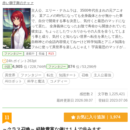
赤い獅子舞のチャァ
主人公、エリー・ナカムラは、3500年代生まれの元アニオ
タ。 某アニメの時代になっても全身義体とかが無かった事
で、自分で開発する事を決意し、気付くと最恐のマッドにな
って居た。 全身義体になったお陰で寿命から開放されていた
彼女は、ちょっとしたウッカリからその人生を全うしてしま
う事と成り、気付くと知らない世界へ転生を果たして居た。
自称神との会話内容憶えてねーけど科学知識とアニメ知識を
フルに使って異世界を楽しんじゃえ！ 宇宙最恐のマッドが異
世界を魔改造！ 異世界やり過ぎコメディー！
ファンタジー
連載中
長編
R15
24h.ポイント
263pt
4,905
874
位 / 228,744件
位 / 53,296件
小説
ファンタジー
異世界
ファンタジー
転生
知識チート
召喚
主人公最強
AIロボット
科学と魔法
コメディー
感想数 2
文字数 1,225,421
最終更新日 2026.08.07
登録日 2023.07.06
11
お気に入り追加
1,974
～クラス召喚～ 経験豊富な俺は１人で歩みます