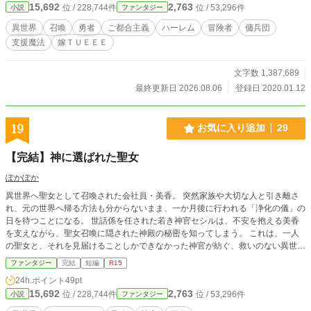
15,692
2,763
位 / 228,744件
位 / 53,296件
小説
ファンタジー
異世界
召喚
勇者
ご都合主義
ハーレム
冒険者
傭兵団
支援魔法
嫁ＴＵＥＥＥ
文字数 1,387,689
最終更新日 2026.08.06
登録日 2020.01.12
19
お気に入り追加
29
【完結】神に選ばれた聖女
ぽかぽか
異世界へ聖女として召喚された会社員・美香。 突然家族や大切な人と引き離さ
れ、元の世界へ帰る方法も分からないまま、一か月後に行われる「浄化の儀」の
日を待つことになる。 世話係を任された若き神官セシルは、不安を抱える美香
を支えながら、聖女召喚に隠された神殿の秘密を知ってしまう。 これは、一人
の聖女と、それを見届けることしかできなかった神官が紡ぐ、救いのない異世界
ファンタジー。 ※本作はバッドエンドです。
ファンタジー
完結
短編
R15
24h.ポイント
49pt
15,692
2,763
位 / 228,744件
位 / 53,296件
小説
ファンタジー