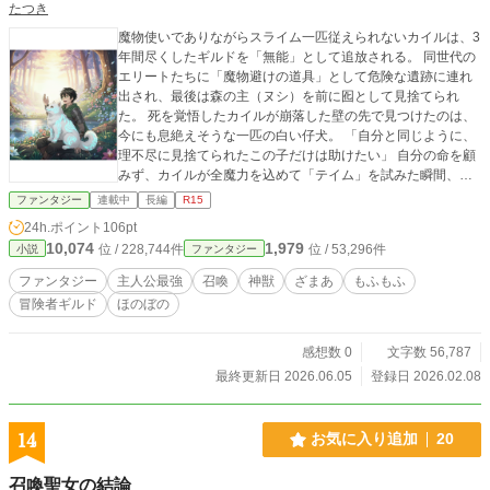
たつき
魔物使いでありながらスライム一匹従えられないカイルは、3
年間尽くしたギルドを「無能」として追放される。 同世代の
エリートたちに「魔物避けの道具」として危険な遺跡に連れ
出され、最後は森の主（ヌシ）を前に囮として見捨てられ
た。 死を覚悟したカイルが崩落した壁の先で見つけたのは、
今にも息絶えそうな一匹の白い仔犬。 「自分と同じように、
理不尽に見捨てられたこの子だけは助けたい」 自分の命を顧
みず、カイルが全魔力を込めて「テイム」を試みた瞬間、眠
っていた真の才能が目覚める。
ファンタジー
連載中
長編
R15
24h.ポイント
106pt
10,074
1,979
位 / 228,744件
位 / 53,296件
小説
ファンタジー
ファンタジー
主人公最強
召喚
神獣
ざまあ
もふもふ
冒険者ギルド
ほのぼの
感想数 0
文字数 56,787
最終更新日 2026.06.05
登録日 2026.02.08
14
お気に入り追加
20
召喚聖女の結論