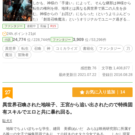
しかも、神様の「手違い」によって。 そんな継那は神様から
転生の権利を得、地球とは異なる異世界で第二の人生を歩
む。神様からの「お詫び」にもらった（というよりぶんどっ
た）「創造召喚魔法」というオリジナルでユニーク過ぎる魔
法を引っ提げて。
ファンタジー
連載中
長編
R15
24h.ポイント
21pt
24,774
3,909
位 / 228,744件
位 / 53,296件
小説
ファンタジー
異世界
転生
召喚
神
コミカライズ
書籍化
ファンタジー
刀
魔法
冒険者
感想数 76
文字数 1,408,877
最終更新日 2021.07.22
登録日 2016.08.28
27
お気に入り追加
14
異世界召喚された地味子、王宮から追い出されたので特殊固
有スキルでエロと共に暴れ回る。
駄犬X
地味でちょいぽちゃな学生、縫田 美裸(ぬいだ みら)は映画研究部に所属す
る唯一の女子で編集部員であり、エロ好きのオタク少女である。 しかし現実