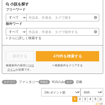
小説を探す
フリーワード
除外ワード
+ さらに詳しく検索する
保存する
479
件を検索する
検索条件の保存には
ロ
× 検索条件をクリアする
グイン
が必要です。
ファンタジー
R15のみ
召喚
カテゴリ
R指定
タグ
1
2
3
4
5
479
件