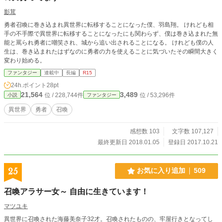
０１９年1月時点で、１２０日以上、毎日２話投稿していますｗ 投稿ペースだけ
影茸
なら、自信があります！ ちなみに、全１０００話以上をめざしています！
勇者召喚に巻き込まれ異世界に転移することになった僕、羽島翔。 けれども相
手の不手際で異世界に転移することになったにも関わらず、僕は巻き込まれた無
能と罵られ勇者に嘲笑され、城から追い出されることになる。 けれども僕の人
生は、巻き込まれたはずなのに勇者の力を使えることに気づいたその瞬間大きく
変わり始める。
ファンタジー
連載中
長編
R15
24h.ポイント
28pt
21,564
3,489
位 / 228,744件
位 / 53,296件
小説
ファンタジー
異世界
勇者
召喚
感想数 103
文字数 107,127
最終更新日 2018.01.05
登録日 2017.10.21
25
お気に入り追加
509
召喚アラサー女～ 自由に生きています！
マツユキ
異世界に召喚された海藤美奈子32才。召喚されたものの、牢屋行きとなってし