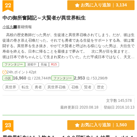
22
お気に入り追加
3,134
中の御所奮闘記～大賢者が異世界転生
小狐丸
書籍情報
高校の歴史教師だった男が、生徒達と異世界召喚されてしまう。だが、彼は生
徒達の巻き添え召喚だった。それでも勇者である生徒をサポートする為、彼は奮
闘する。異世界を生き抜き、やがて大賢者と呼ばれる様になった男は、大往生で
寿命を終える。日本に帰ることを最後まで夢みて。 次に男が目を覚ますと、
彼は日本で赤ちゃんとして生まれ変わっていた。ただ平成日本ではなく、天文年
間であったが…… ※作者の創作を多分に含みます。史実を忠実に描いている訳
ファンタジー
連載中
長編
R15
ではありません。
24h.ポイント
42pt
16,960
2,953
位 / 228,744件
位 / 53,296件
小説
ファンタジー
異世界
転生
勇者
異世界召喚
召喚
賢者
歴史
文字数 145,578
最終更新日 2020.08.18
登録日 2016.10.13
23
お気に入り追加
1,560