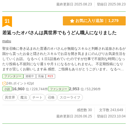
最終更新日 2025.08.23
登録日 2025.08.23
21
お気に入り追加
1,279
若返ったオバさんは異世界でもうどん職人になりました
mabu
聖女召喚に巻き込まれた普通のオバさんが無能なスキルと判断され追放されるが
国から貰ったお金と隠されたスキルでお店を開き気ままにのんびりお気楽生活を
していくお話。 なるべく１日1話進めていたのですが仕事で不規則な時間になっ
たり投稿も不規則になり週１や月１になるかもしれません。 不定期投稿になり
ますが宜しくお願いします🙇 感想、ご指摘もありがとうございます。 なるべく
修正など対応していきたいと思っていますが皆様の広い心でスルーして頂きたく
ファンタジー
連載中
長編
R15
お願い致します。 読み進めて不快になる場合は履歴削除をして頂けると有り難
24h.ポイント
42pt
いです。 お返事は何方様に対しても控えさせて頂きますのでご了承下さいます
16,960
2,953
位 / 228,744件
位 / 53,296件
小説
ファンタジー
様、お願い致します。
異世界
魔法
チート
召喚
スローライフ
感想数 30
文字数 243,649
最終更新日 2026.06.25
登録日 2023.10.04