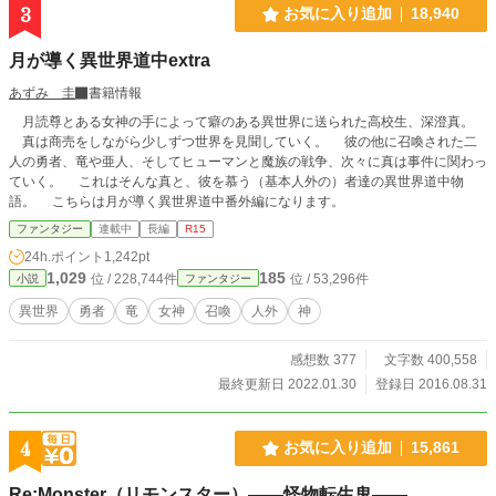
3
お気に入り追加
18,940
月が導く異世界道中extra
あずみ 圭
書籍情報
月読尊とある女神の手によって癖のある異世界に送られた高校生、深澄真。
真は商売をしながら少しずつ世界を見聞していく。 彼の他に召喚された二
人の勇者、竜や亜人、そしてヒューマンと魔族の戦争、次々に真は事件に関わっ
ていく。 これはそんな真と、彼を慕う（基本人外の）者達の異世界道中物
語。 こちらは月が導く異世界道中番外編になります。
ファンタジー
連載中
長編
R15
24h.ポイント
1,242pt
1,029
185
位 / 228,744件
位 / 53,296件
小説
ファンタジー
異世界
勇者
竜
女神
召喚
人外
神
感想数 377
文字数 400,558
最終更新日 2022.01.30
登録日 2016.08.31
4
お気に入り追加
15,861
Re:Monster（リモンスター）――怪物転生鬼――