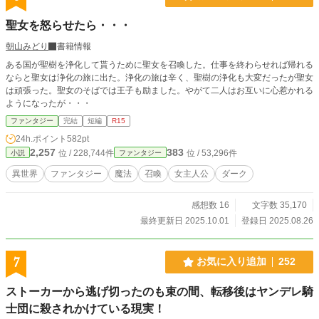
れます。 ※１１月２２日に第一巻が発売されます！！また、
書籍版では主人公の名前が「レナ」→「レイト」に変更して
聖女を怒らせたら・・・
います。
朝山みどり
書籍情報
ある国が聖樹を浄化して貰うために聖女を召喚した。仕事を終わらせれば帰れる
ならと聖女は浄化の旅に出た。浄化の旅は辛く、聖樹の浄化も大変だったが聖女
は頑張った。聖女のそばでは王子も励ました。やがて二人はお互いに心惹かれる
ようになったが・・・
ファンタジー
完結
短編
R15
24h.ポイント
582pt
2,257
383
位 / 228,744件
位 / 53,296件
小説
ファンタジー
異世界
ファンタジー
魔法
召喚
女主人公
ダーク
感想数 16
文字数 35,170
最終更新日 2025.10.01
登録日 2025.08.26
7
お気に入り追加
252
ストーカーから逃げ切ったのも束の間、転移後はヤンデレ騎
士団に殺されかけている現実！