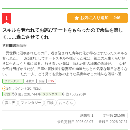
1
お気に入り追加
246
スキルを奪われてお詫びチートをもらったので余生を楽し
く……過ごさせてくれ
紫楼
書籍情報
異世界に召喚されたその日、巻き込まれた青年に俺が得るはずだったスキルを
奪われた。 お詫びとしてチートスキルを授かった俺は、第二の人生くらい好
きに生きようと旅に出る。 行き着いた先は、寂れた町の場末の酒場だ。 なぜ
か客は男ばかりだが、日雇い冒険者や恐妻家の肉屋たちとの気楽な毎日は悪くな
い。 ……ただ一人、どう見ても貴族のような美青年がこの地味な酒場へ通っ
てくる理由だけは、さっぱりわからない。 「お前らツケはやめろ」 そんな穏
ファンタジー
連載中
長編
R15
やかな日々を送っていたはずなのに、ある日、酒場へ厄介な依頼が舞い込んでき
24h.ポイント
20,782pt
た――。 他サイトでも掲載しています。 不定期更新です。
58
6
位 / 228,744件
位 / 53,296件
小説
ファンタジー
異世界
ファンタジー
召喚
おっさん
感想数 1
文字数 20,506
最終更新日 2026.08.07
登録日 2026.07.31