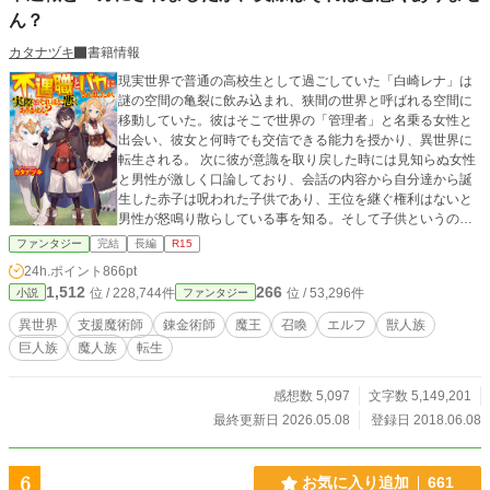
ん？
カタナヅキ
書籍情報
現実世界で普通の高校生として過ごしていた「白崎レナ」は
謎の空間の亀裂に飲み込まれ、狭間の世界と呼ばれる空間に
移動していた。彼はそこで世界の「管理者」と名乗る女性と
出会い、彼女と何時でも交信できる能力を授かり、異世界に
転生される。 次に彼が意識を取り戻した時には見知らぬ女性
と男性が激しく口論しており、会話の内容から自分達から誕
生した赤子は呪われた子供であり、王位を継ぐ権利はないと
男性が怒鳴り散らしている事を知る。そして子供というのが
自分自身である事にレナは気付き、彼は母親と供に追い出さ
ファンタジー
完結
長編
R15
れた。 時は流れ、成長したレナは自分がこの世界では不遇職
24h.ポイント
866pt
として扱われている「支援魔術師」と「錬金術師」の職業を
1,512
266
位 / 228,744件
位 / 53,296件
小説
ファンタジー
習得している事が判明し、更に彼は一般的には扱われていな
いスキルばかり習得してしまう。多くの人間から見下され、
異世界
支援魔術師
錬金術師
魔王
召喚
エルフ
獣人族
実の姉弟からも馬鹿にされてしまうが、彼は決して挫けずに
巨人族
魔人族
転生
自分の能力を信じて生き抜く―― ――後にレナは自分の得た
職業とスキルの真の力を｢世界の管理者｣を名乗る女性のアイ
リスに伝えられ、自分を見下していた人間から逆に見上げら
感想数 5,097
文字数 5,149,201
れる立場になる事を彼は知らない。 ※タイトルを変更しまし
最終更新日 2026.05.08
登録日 2018.06.08
た。(旧題：不遇職に役立たずスキルと馬鹿にされましたが、
実際はそれほど悪くはありません）。書籍化に伴い、一部の
話を取り下げました。また、近い内に大幅な取り下げが行わ
6
お気に入り追加
661