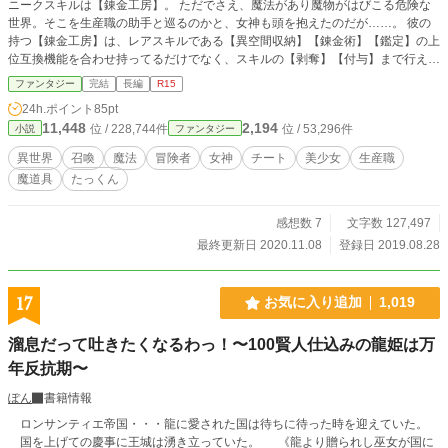
ニークスキルは【錬金工房】。 ただでさえ、魔法があり魔物がはびこる危険な
世界。そこを生産職の助手と巡るのかと、女神も頭を抱えたのだが……。 彼の
持つ【錬金工房】は、レアスキルである【異空間収納】【錬金術】【鑑定】の上
位互換機能を合わせ持ってるだけでなく、スキルの【剥奪】【付与】まで行える
という、女神の想像を遥かに超えたチートスキルだった。 これは一人の少年が
ファンタジー
完結
長編
R15
異世界で伝説の錬金術師として成り上がっていく物語。 ※カクヨムにも投稿し
24h.ポイント
85pt
ています
11,448
2,194
位 / 228,744件
位 / 53,296件
小説
ファンタジー
異世界
召喚
魔法
冒険者
女神
チート
美少女
生産職
魔道具
たっくん
感想数 7
文字数 127,497
最終更新日 2020.11.08
登録日 2019.08.28
17
お気に入り追加
1,019
溜息だって吐きたくなるわっ！〜100賢人仕込みの龍姫は万
年反抗期〜
ぽん
書籍情報
ロンサンティエ帝国・・・龍に愛された国は待ちに待った時を迎えていた。
国を上げての慶事に王城は湧き立っていた。 《龍より贈られし巫女が国に