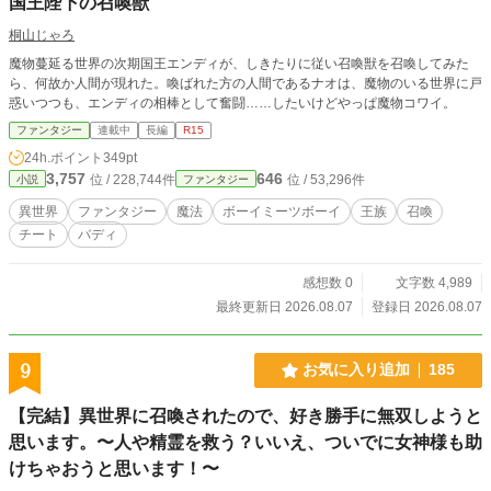
国王陛下の召喚獣
桐山じゃろ
魔物蔓延る世界の次期国王エンディが、しきたりに従い召喚獣を召喚してみた
ら、何故か人間が現れた。喚ばれた方の人間であるナオは、魔物のいる世界に戸
惑いつつも、エンディの相棒として奮闘……したいけどやっぱ魔物コワイ。
ファンタジー
連載中
長編
R15
24h.ポイント
349pt
3,757
646
位 / 228,744件
位 / 53,296件
小説
ファンタジー
異世界
ファンタジー
魔法
ボーイミーツボーイ
王族
召喚
チート
バディ
感想数 0
文字数 4,989
最終更新日 2026.08.07
登録日 2026.08.07
9
お気に入り追加
185
【完結】異世界に召喚されたので、好き勝手に無双しようと
思います。〜人や精霊を救う？いいえ、ついでに女神様も助
けちゃおうと思います！〜