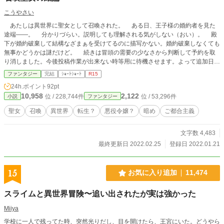
こうやさい
あたしは異世界に聖女として召喚された。 ある日、王子様の婚約者を見た
途端――。 分かりづらい。説明しても理解される気がしない（おい）。 殿
下が婚約破棄して結構なざまぁを受けてるのに描写かない。婚約破棄しなくても
無事かどうかは謎だけど。 続きは冒頭の需要の少なさから判断して予約を取
り消しました。今後投稿作業が出来ない時等用に待機させます。よって追加日時
は未定です。詳しくは近況ボード(https://www.alphapolis.co.jp/diary/view/9692
ファンタジー
完結
ｼｮｰﾄｼｮｰﾄ
R15
9)で。 ただいま諸事情で出すべきか否か微妙なので棚上げしてたのとか自サ
24h.ポイント
92pt
イトの方に上げるべきかどうか悩んでたのとか大昔のとかを放出中です。見直し
10,958
2,122
位 / 228,744件
位 / 53,296件
小説
ファンタジー
もあまり出来ないのでいつも以上に誤字脱字等も多いです。ご了承下さい。 UR
L of this novel:https://www.alphapolis.co.jp/novel/628331665/937590458
聖女
召喚
異世界
転生？
悪役令嬢？
暗め
ご都合主義
文字数 4,483
最終更新日 2022.02.25
登録日 2022.01.21
15
お気に入り追加
11,474
スライムと異世界冒険〜追い出されたが実は強かった
Miiya
学校に一人で残ってた時、突然光りだし、目を開けたら、王宮にいた。どうやら