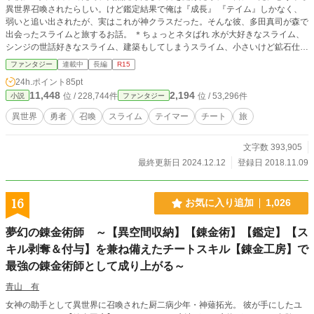
異世界召喚されたらしい。けど鑑定結果で俺は『成長』 『テイム』しかなく、
弱いと追い出されたが、実はこれが神クラスだった。そんな彼、多田真司が森で
出会ったスライムと旅するお話。 ＊ちょっとネタばれ 水が大好きなスライム、
シンジの世話好きなスライム、建築もしてしまうスライム、小さいけど鉱石仕分
けたり探索もするスライム、寝るのが大好きな白いスライム等多種多様で個性的
ファンタジー
連載中
長編
R15
なスライム達も登場！！ ＊１１月にHOTランキング一位獲得しました。 ＊なる
24h.ポイント
85pt
べく毎日投稿ですが日によって変わってきますのでご了承ください。一話２００
11,448
2,194
位 / 228,744件
位 / 53,296件
小説
ファンタジー
０～２５００で投稿しています。 ＊パソコンからの投稿をメインに切り替えま
した。ですので字体が違ったり点が変わったりしてますがご了承ください。
異世界
勇者
召喚
スライム
テイマー
チート
旅
文字数 393,905
最終更新日 2024.12.12
登録日 2018.11.09
16
お気に入り追加
1,026
夢幻の錬金術師 ～【異空間収納】【錬金術】【鑑定】【ス
キル剥奪＆付与】を兼ね備えたチートスキル【錬金工房】で
最強の錬金術師として成り上がる～
青山 有
女神の助手として異世界に召喚された厨二病少年・神薙拓光。 彼が手にしたユ