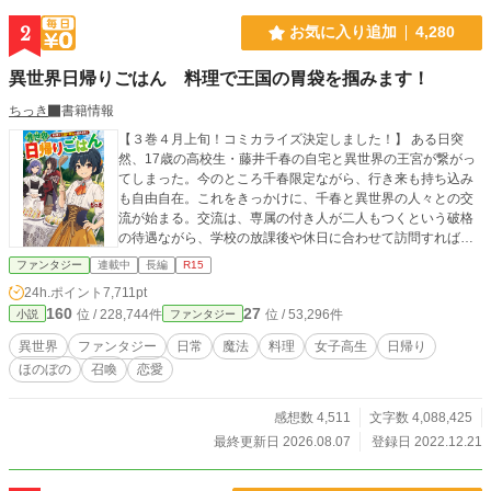
2
お気に入り追加
4,280
異世界日帰りごはん 料理で王国の胃袋を掴みます！
ちっき
書籍情報
【３巻４月上旬！コミカライズ決定しました！】 ある日突
然、17歳の高校生・藤井千春の自宅と異世界の王宮が繋がっ
てしまった。今のところ千春限定ながら、行き来も持ち込み
も自由自在。これをきっかけに、千春と異世界の人々との交
流が始まる。交流は、専属の付き人が二人もつくという破格
の待遇ながら、学校の放課後や休日に合わせて訪問すれば…
ファンタジー
連載中
長編
R15
24h.ポイント
7,711pt
160
27
位 / 228,744件
位 / 53,296件
小説
ファンタジー
異世界
ファンタジー
日常
魔法
料理
女子高生
日帰り
ほのぼの
召喚
恋愛
感想数 4,511
文字数 4,088,425
最終更新日 2026.08.07
登録日 2022.12.21