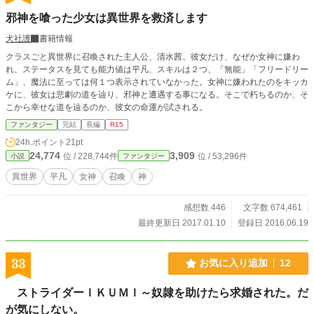
邪神を喰った少女は異世界を救済します
犬社護
書籍情報
クラスごと異世界に召喚された主人公、清水茜。彼女だけ、なぜか女神に嫌わ
れ、ステータスを見ても能力値は平凡、スキルは２つ、「無能」「フリードリー
ム」、魔法に至っては何１つ表示されていなかった。女神に嫌われたのをキッカ
ケに、彼女は悲劇の道を辿り、邪神と遭遇する事になる。そこで朽ちるのか、そ
こから幸せな道を辿るのか、彼女の命運が試される。
ファンタジー
完結
長編
R15
24h.ポイント
21pt
24,774
3,909
位 / 228,744件
位 / 53,296件
小説
ファンタジー
異世界
平凡
女神
召喚
神
感想数 446
文字数 674,461
最終更新日 2017.01.10
登録日 2016.06.19
33
お気に入り追加
12
ストライダーＩＫＵＭＩ～奴隷を助けたら求婚された。だ
が気にしない。