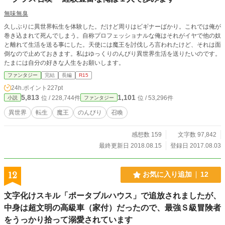
無味無臭
久しぶりに異世界転生を体験した。だけど周りはビギナーばかり。これでは俺が
巻き込まれて死んでしまう。自称プロフェッショナルな俺はそれがイヤで他の奴
と離れて生活を送る事にした。天使には魔王を討伐しろ言われたけど、それは面
倒なので止めておきます。私はゆっくりのんびり異世界生活を送りたいのです。
たまには自分の好きな人生をお願いします。
ファンタジー
完結
長編
R15
24h.ポイント
227pt
5,813
1,101
位 / 228,744件
位 / 53,296件
小説
ファンタジー
異世界
転生
魔王
のんびり
召喚
感想数 159
文字数 97,842
最終更新日 2018.08.15
登録日 2017.08.03
12
お気に入り追加
12
文字化けスキル「ポータブルハウス」で追放されましたが、
中身は超文明の高級車（家付）だったので、最強Ｓ級冒険者
をうっかり拾って溺愛されています