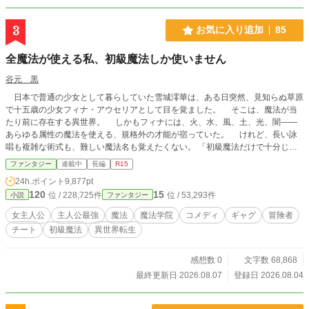
いですので、ノーコメントまたは非表示にさせていただきま
す。 よろしくお願いいたします。
3
お気に入り追加
85
全魔法が使える私、初級魔法しか使いません
谷元 黒
日本で普通の少女として暮らしていた雪城澪華は、ある日突然、見知らぬ草原
で十五歳の少女フィナ・アウセリアとして目を覚ました。 そこは、魔法が当
たり前に存在する異世界。 しかもフィナには、火、水、風、土、光、闇――
あらゆる属性の魔法を使える、規格外の才能が宿っていた。 けれど、長い詠
唱も複雑な術式も、難しい魔法名も覚えたくない。 「初級魔法だけで十分じゃ
ない？」 そう考えたフィナが放つのは、どこにでもあるはずの初級魔法。
ファンタジー
連載中
長編
R15
ほんの少しの火球は、複数の標的を追尾して同時に撃ち抜く。 小さな土壁
24h.ポイント
9,877pt
は、迷宮主の大規模魔法を完全に遮断する。 ただの水魔法は、巨大な魔物を
120
15
位 / 228,725件
位 / 53,293件
小説
ファンタジー
地面へ押さえつけるほど重くなる。 本人は普通に使っているつもりなのに、
そのすべてが世界の魔法理論から外れていた。 「それのどこが初級魔法なの
女主人公
主人公最強
魔法
魔法学院
コメディ
ギャグ
冒険者
よ！」 理論派の少年レオン、眠たげな静寂魔法使いネム、自称一番弟子のリ
チート
初級魔法
異世界転生
リカ、負けず嫌いな黒級主席エルナ。 仲間たちにツッコまれ、呆れられ、時
には崇拝されながら、フィナは魔法学院で新しい生活を始めていく。 しか
し、彼女の魔法へ反応する古代施設、黒い紋章を持つ謎の侵入者、そして告げら
感想数 0
文字数 68,868
れた「原初魔法」という言葉。 フィナの力は、ただ全属性を使えるだけの才
最終更新日 2026.08.07
登録日 2026.08.04
能ではなかった。 最強なのに天然。 規格外なのに無自覚。 世界最強級の
少女が、初級魔法だけで魔法学院の常識も、強大な魔物も、古代から続く謎も吹
き飛ばしていく。 爽快バトルと仲間たちの掛け合いで描く、最強女性主人公