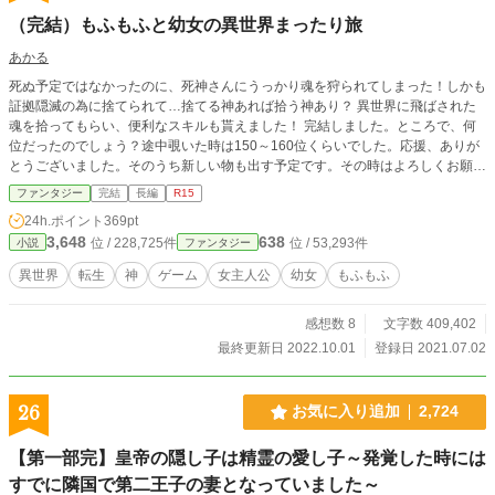
（完結）もふもふと幼女の異世界まったり旅
あかる
死ぬ予定ではなかったのに、死神さんにうっかり魂を狩られてしまった！しかも
証拠隠滅の為に捨てられて…捨てる神あれば拾う神あり？ 異世界に飛ばされた
魂を拾ってもらい、便利なスキルも貰えました！ 完結しました。ところで、何
位だったのでしょう？途中覗いた時は150～160位くらいでした。応援、ありが
とうございました。そのうち新しい物も出す予定です。その時はよろしくお願い
します。
ファンタジー
完結
長編
R15
24h.ポイント
369pt
3,648
638
位 / 228,725件
位 / 53,293件
小説
ファンタジー
異世界
転生
神
ゲーム
女主人公
幼女
もふもふ
感想数 8
文字数 409,402
最終更新日 2022.10.01
登録日 2021.07.02
26
お気に入り追加
2,724
【第一部完】皇帝の隠し子は精霊の愛し子～発覚した時には
すでに隣国で第二王子の妻となっていました～