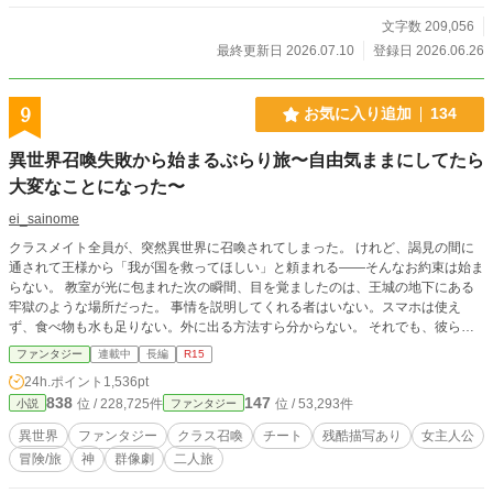
文字数 209,056
最終更新日 2026.07.10
登録日 2026.06.26
9
お気に入り追加
134
異世界召喚失敗から始まるぶらり旅〜自由気ままにしてたら
大変なことになった〜
ei_sainome
クラスメイト全員が、突然異世界に召喚されてしまった。 けれど、謁見の間に
通されて王様から「我が国を救ってほしい」と頼まれる――そんなお約束は始ま
らない。 教室が光に包まれた次の瞬間、目を覚ましたのは、王城の地下にある
牢獄のような場所だった。 事情を説明してくれる者はいない。スマホは使え
ず、食べ物も水も足りない。外に出る方法すら分からない。 それでも、彼らの
身体には異世界に適応するための変化が起きていた。 鑑定、収納、結界、回
ファンタジー
連載中
長編
R15
復、転移、念力、魔術――身に覚えのない力を手に入れたクラスメイトたちは、
24h.ポイント
1,536pt
戸惑いながらも地下遺跡からの脱出を目指す。 人間不信で集団行動が苦手な乃
838
147
位 / 228,725件
位 / 53,293件
小説
ファンタジー
愛。 自由奔放で謎の不登校生・沙奈。 クラスの中で孤立していた二人は、互い
を放っておけないまま、少しずつ行動を共にするようになる。 勝手に召喚され
異世界
ファンタジー
クラス召喚
チート
残酷描写あり
女主人公
た高校生たちは、英雄でも兵器でもない。 力があっても、異世界に順応できる
冒険/旅
神
群像劇
二人旅
とは限らない。 常識も、価値観も、生態も、信仰も違う世界で、まずは生き延
びるところから始めなければならなかった。 そして地下から抜け出した先で、