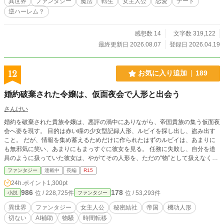
異世界
ファンタジー
魔法
転生
女主人公
恋愛
チート
逆ハーレム？
感想数 14
文字数 319,122
最終更新日 2026.08.07
登録日 2026.04.19
12
お気に入り追加
189
婚約破棄された令嬢は、仮面夜会で人形と出会う
さんけい
婚約を破棄された貴族令嬢は、悪評の渦中にありながら、帝国貴族の集う仮面夜
会へ姿を現す。 目的は赤い瞳の少女型記録人形、ルビイを探し出し、盗み出す
こと。 だが、情報を集め蓄えるためだけに作られたはずのルビイは、あまりに
も無邪気に笑い、あまりにもまっすぐに彼女を見る。 任務に失敗し、自分を道
具のように扱っていた彼女は、やがてその人形を、ただの“物”として扱えなくな
っていく―― ※今回はAI「補助」作品です。旧作品の舞台設定の見直しなどをG
ファンタジー
連載中
長編
R15
PTに手伝ってもらいました。 ……たぶん、2話目の「硝子窓の中の人形」か
24h.ポイント
1,300pt
ら読む方が入りやすい…… と…… 思います……
986
178
位 / 228,725件
位 / 53,293件
小説
ファンタジー
異世界
ファンタジー
女主人公
秘密結社
帝国
機功人形
切ない
AI補助
物騒
時間転移