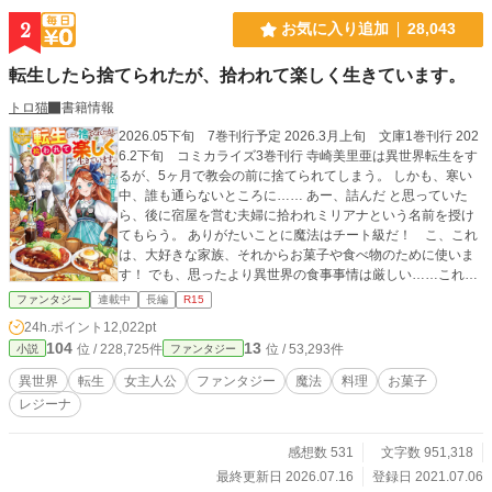
2
お気に入り追加
28,043
転生したら捨てられたが、拾われて楽しく生きています。
トロ猫
書籍情報
2026.05下旬 7巻刊行予定 2026.3月上旬 文庫1巻刊行 202
6.2下旬 コミカライズ3巻刊行 寺崎美里亜は異世界転生をす
るが、5ヶ月で教会の前に捨てられてしまう。 しかも、寒い
中、誰も通らないところに…… あー、詰んだ と思っていた
ら、後に宿屋を営む夫婦に拾われミリアナという名前を授け
てもらう。 ありがたいことに魔法はチート級だ！ こ、これ
は、大好きな家族、それからお菓子や食べ物のために使いま
す！ でも、思ったより異世界の食事事情は厳しい……これは
ミリアナが楽しく生きながら奮闘する話。 2025.4月下旬6巻
ファンタジー
連載中
長編
R15
刊行 2025.2月下旬コミックス2巻刊行 2024.7月下旬５巻刊行
24h.ポイント
12,022pt
2024.6月下旬コミックス1巻刊行 2024.1月下旬4巻刊行 2023.
104
13
位 / 228,725件
位 / 53,293件
小説
ファンタジー
12.19 コミカライズ連載スタート 2023.9月下旬三巻刊行 202
3.3月30日二巻刊行 2022.11月30日一巻刊行 コメント欄を解
異世界
転生
女主人公
ファンタジー
魔法
料理
お菓子
放しました。 誤字脱字のコメントも受け付けておりますが、
レジーナ
必要箇所の修正後コメントは非表示とさせていただきます。
また、ストーリーや今後の展開に迫る質問等は返信を控えさ
せていただきます。 書籍の誤字脱字につきましては近況ボー
感想数 531
文字数 951,318
ドの『書籍の誤字脱字はここに』にてお願いいたします。 出
最終更新日 2026.07.16
登録日 2021.07.06
版社との規約に触れる質問等も基本お答えできない内容が多