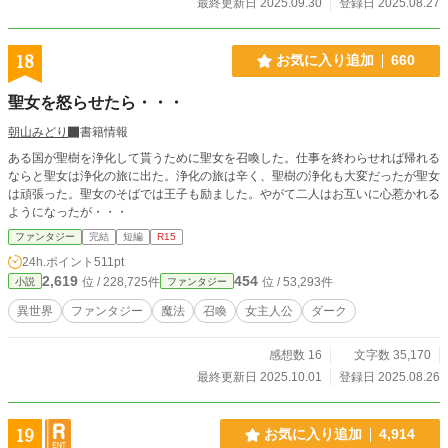
最終更新日 2025.09.30
登録日 2025.08.27
かな光がともる。それは前世の記憶――ブラック企業で心身をすり減らし、引き
こもりとなった過去の記憶だった。地下牢という絶望的な空間が、彼女の心に小
さな希望を芽生えさせる。 そして――スキル《引きこもり》が発動する兆しを
18
お気に入り追加
660
見せた。絶望の牢獄は、ローゼにとって新たな力を得る場となる。《マイルー
ム》が呼び出され、誰にも侵入されない自分だけの聖域が生まれる。泣き崩れる
聖女を怒らせたら・・・
心に、未来への決意が灯る。ここから、ローゼの再起と逆転の物語が始まるのだ
った。
朝山みどり
書籍情報
ある国が聖樹を浄化して貰うために聖女を召喚した。仕事を終わらせれば帰れる
ならと聖女は浄化の旅に出た。浄化の旅は辛く、聖樹の浄化も大変だったが聖女
は頑張った。聖女のそばでは王子も励ました。やがて二人はお互いに心惹かれる
ようになったが・・・
ファンタジー
完結
短編
R15
24h.ポイント
511pt
2,619
454
位 / 228,725件
位 / 53,293件
小説
ファンタジー
異世界
ファンタジー
魔法
召喚
女主人公
ダーク
感想数 16
文字数 35,170
最終更新日 2025.10.01
登録日 2025.08.26
19
お気に入り追加
4,914