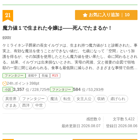
造された投票。最初から仕組まれていた事故。 「笑って死ん
だ聖女でいろと言うなら、その名は返します」 これは、生贄
にされた境界術師が奈落から生還し、奪われた声と人生を取
21
お気に入り追加
10
り戻す逆転の物語。
魔力値１で生まれた令嬢は――死んでたまるか！
eggy
ケミライネン子爵家の長女イルヴァは、生まれ持つ魔力値が１と診断された。事
実上、有効な魔法を使うことができない値だ。 七歳になって「空間」という加
護を得るが、その加護を使用したとたん魔力値を使い果たし、命に関わるとされ
る。 結果、イルヴァは出来損ないとされ、実母の死後、父と後妻の企図で領地
邸の一室に閉じ込められる。食事も最低限に減らされ、さまざまな事情で自然死
を願われているらしい。 餓死寸前に追い込まれたイルヴァは、命をかけた選択
ファンタジー
連載中
長編
R15
を決意する。
24h.ポイント
398pt
3,357
584
位 / 228,725件
位 / 53,293件
小説
ファンタジー
異世界
ファンタジー
魔法
転生
女主人公
収納
虐げられ
ざまあ
西洋
中世
感想数 0
文字数 5,422
最終更新日 2026.08.07
登録日 2026.08.06