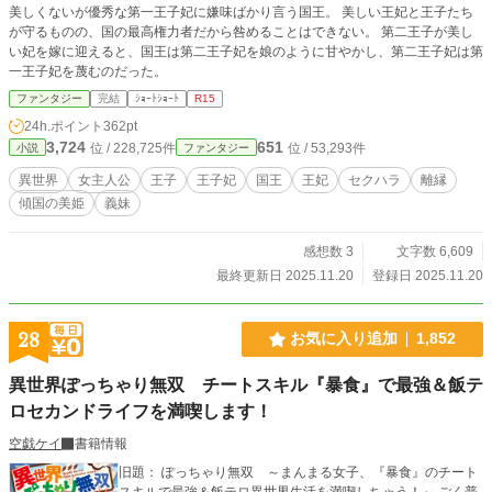
美しくないが優秀な第一王子妃に嫌味ばかり言う国王。 美しい王妃と王子たち
が守るものの、国の最高権力者だから咎めることはできない。 第二王子が美し
い妃を嫁に迎えると、国王は第二王子妃を娘のように甘やかし、第二王子妃は第
一王子妃を蔑むのだった。
ファンタジー
完結
ｼｮｰﾄｼｮｰﾄ
R15
24h.ポイント
362pt
3,724
651
位 / 228,725件
位 / 53,293件
小説
ファンタジー
異世界
女主人公
王子
王子妃
国王
王妃
セクハラ
離縁
傾国の美姫
義妹
感想数 3
文字数 6,609
最終更新日 2025.11.20
登録日 2025.11.20
28
お気に入り追加
1,852
異世界ぽっちゃり無双 チートスキル『暴食』で最強＆飯テ
ロセカンドライフを満喫します！
空戯ケイ
書籍情報
旧題： ぽっちゃり無双 ～まんまる女子、『暴食』のチート
スキルで最強＆飯テロ異世界生活を満喫しちゃう！～ ごく普