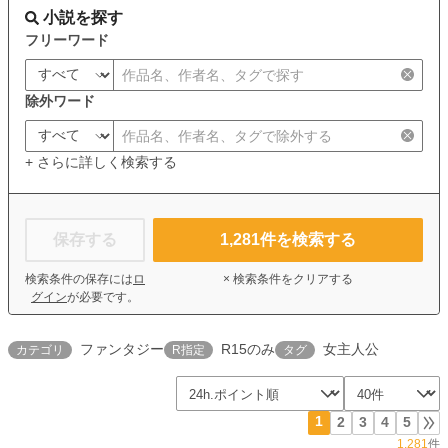
小説を探す
フリーワード
除外ワード
+ さらに詳しく検索する
保存する
1,281
件を検索する
検索条件の保存には
ロ
× 検索条件をクリアする
グイン
が必要です。
ファンタジー
R15のみ
女主人公
カテゴリ
R指定
タグ
1
2
3
4
5
1,281
件