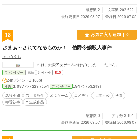
感想数 2
文字数 203,522
最終更新日 2026.08.07
登録日 2026.07.05
13
お気に入り追加
0
ざまぁ～されてなるものか！ 伯爵令嬢殺人事件
あいうえお
これは、純愛乙女ゲームのはずだった――たぶん。
ファンタジー
完結
ｼｮｰﾄｼｮｰﾄ
R15
24h.ポイント
1,165pt
1,087
194
位 / 228,725件
位 / 53,293件
小説
ファンタジー
悪役令嬢
異世界転生
乙女ゲーム
コメディ
女主人公
学園
毒舌執事
AI生成作品
感想数 0
文字数 3,494
最終更新日 2026.08.07
登録日 2026.08.07