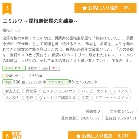
『小説を読もう』『カクヨム』でも配信中。カクヨム先行と
5
お気に入り追加
28
なっております。 作者 非常に豆腐マインドですので、悪意あ
るコメントは削除しますので悪しからず。 ※登場人物、地図
エミルウ ～屋根裏部屋の刺繍姫～
情報など、設定集を別途投稿いたしました。 ※主人公の母ア
イリスなどのショートストーリーを別途投稿いたしました。
姫松チミノ
没落貴族の令嬢・エミルウは、男爵家の屋根裏部屋で『飼われていた』。 男爵
令嬢の『代作屋』として刺繍を縫い続ける日々。 作品を、名前を、人生を奪わ
れてきた彼女の才能を見出したのは、移民街の青年実業家だった。 「この令嬢
を、金貨５００枚で買おう」 伝説のタペストリー。破かれたドレス。エミルウ
の刺繍は、人びとの、そして帝国の運命さえも縫い変えていく。 少女の『針と
糸』、青年の『商才』。二人の『世界への反逆』が、今、始まる。 テンプレな
ファンタジー
連載中
長編
R15
し・人間関係重視の異世界恋愛冒険ロマン。 マイノリティをエンパワーするエ
24h.ポイント
3,560pt
ンターテインメントです。 ※本作は『小説家になろう』『カクヨム』『TALE
336
59
位 / 228,725件
位 / 53,293件
小説
ファンタジー
S』にも投稿しています。
女主人公
異世界
ヒストリカルロマン
ハッピーエンド
シリアス
スパダリ
恋愛
ヴィクトリア朝異世界
文芸
ドアマットヒロイン
感想数 0
文字数 57,557
最終更新日 2026.08.07
登録日 2026.07.31
6
お気に入り追加
8,237