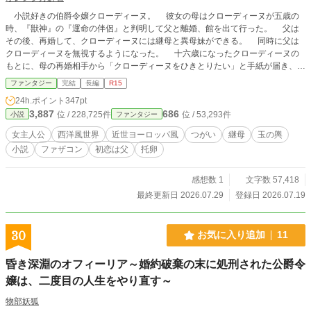
小説好きの伯爵令嬢クローディーヌ。 彼女の母はクローディーヌが五歳の
時、『獣神』の『運命の伴侶』と判明して父と離婚、館を出て行った。 父は
その後、再婚して、クローディーヌには継母と異母妹ができる。 同時に父は
クローディーヌを無視するようになった。 十六歳になったクローディーヌの
もとに、母の再婚相手から「クローディーヌをひきとりたい」と手紙が届き、ク
ローディーヌは母のもとへ旅立つが…………。 ※直截的な表現はありません
ファンタジー
完結
長編
R15
が、まあまあドロドロな真相なので、R15に設定しています。苦手な方は先にタ
24h.ポイント
347pt
グをチェックしておくことをお勧めします。 ※ただしタグはネタバレにもなっ
3,887
686
位 / 228,725件
位 / 53,293件
小説
ファンタジー
ているので、ご注意ください。 ※「ご想像にお任せします」部分のあるエンド
なので、すっきりしたい方にはお勧めできません。 ※『私の、虐げられていた
女主人公
西洋風世界
近世ヨーロッパ風
つがい
継母
玉の輿
親友の幸せな結婚』のキャラが登場していますが、何年も前の作品なので、細か
小説
ファザコン
初恋は父
托卵
い設定に矛盾を見つけた際は「パラレルワールド的な世界」とお考えください。
※この話単独でもわかるように書いてはいますが、中盤でゲストキャラの出番が
増えたので『私の、虐げられて～』を読んでおくとわかりやすいかもしれませ
感想数 1
文字数 57,418
ん。
最終更新日 2026.07.29
登録日 2026.07.19
30
お気に入り追加
11
昏き深淵のオフィーリア～婚約破棄の末に処刑された公爵令
嬢は、二度目の人生をやり直す～
物部妖狐