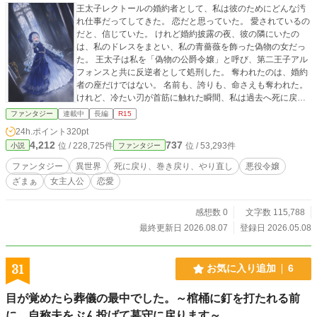
王太子レクトールの婚約者として、私は彼のためにどんな汚
れ仕事だってしてきた。 恋だと思っていた。 愛されているの
だと、信じていた。 けれど婚約披露の夜、彼の隣にいたの
は、私のドレスをまとい、私の青薔薇を飾った偽物の女だっ
た。 王太子は私を「偽物の公爵令嬢」と呼び、第二王子アル
フォンスと共に反逆者として処刑した。 奪われたのは、婚約
者の座だけではない。 名前も、誇りも、命さえも奪われた。
けれど、冷たい刃が首筋に触れた瞬間、私は過去へ死に戻
る。 もう二度と、誰かのために都合のいい駒にはならない。
ファンタジー
連載中
長編
R15
もう二度と、偽物に本物の座を明け渡さない。 今度は私が選
24h.ポイント
320pt
ぶ。 誰を愛し、誰を裁き、どんな未来を掴むのかを。 私を偽
4,212
737
位 / 228,725件
位 / 53,293件
小説
ファンタジー
物と呼んだ王太子へ。 次に首を落とされるのは、あなたの番
です。 【AI補助利用について】 本作では、以下の範囲でAIを
ファンタジー
異世界
死に戻り、巻き戻り、やり直し
悪役令嬢
補助的に利用しています。 ・アイデアの整理 ・設定や情報の
ざまぁ
女主人公
恋愛
確認 ・誤字脱字、文法、表記揺れの確認。 ＊1 アイデアの
整理 執筆中に浮かんだ設定や展開案をAIで整理し、再利用し
やすい形にまとめています。 ＊2 校正補助 誤字脱字、文
感想数 0
文字数 115,788
法、表記揺れの確認。 忙しい時などに誤字脱字や設定の確認
最終更新日 2026.08.07
登録日 2026.05.08
を見落としてしまう可能性があるため、AIをサポートとして
利用しています。 物語本文の生成、展開や結末の決定、キャ
ラクターの根幹部分の作成には使用しておらず、あくまで作
31
お気に入り追加
6
者本人による執筆のダブルチェックとして利用しています。
目が覚めたら葬儀の最中でした。～棺桶に釘を打たれる前
に、自称夫をぶん投げて墓守に戻ります～