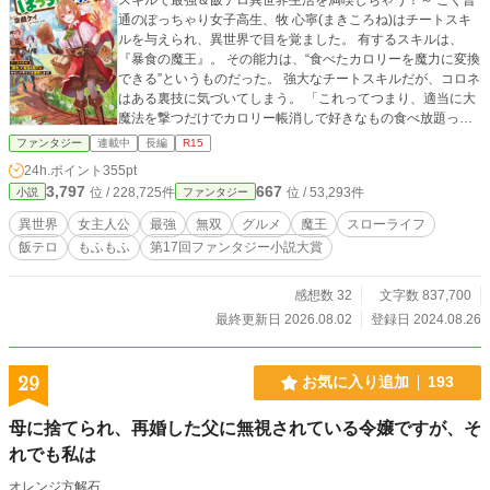
通のぽっちゃり女子高生、牧 心寧(まきころね)はチートスキ
ルを与えられ、異世界で目を覚ました。 有するスキルは、
『暴食の魔王』。 その能力は、“食べたカロリーを魔力に変換
できる”というものだった。 強大なチートスキルだが、コロネ
はある裏技に気づいてしまう。 「これってつまり、適当に大
魔法を撃つだけでカロリー帳消しで好きなもの食べ放題って
こと！？」 そう。 このチートスキルの真価は新たな『ゼロカ
ファンタジー
連載中
長編
R15
ロリー理論』であること！ 毎日がチートデーと化したコロネ
24h.ポイント
355pt
は、気ままに無双しつつ各地の異世界グルメを堪能しまく
3,797
667
位 / 228,725件
位 / 53,293件
小説
ファンタジー
る！ さらに、食に溺れる生活を楽しんでいたコロネは、次第
に自らの料理を提供したい思いが膨らんできて―― 「日本の
異世界
女主人公
最強
無双
グルメ
魔王
スローライフ
激ウマ料理も、異世界のド級ファンタジー飯も両方食べまく
飯テロ
もふもふ
第17回ファンタジー小説大賞
ってやるぞぉおおおおおおおお！！」 コロネを中心に異世界
がグルメに染め上げられていく！ ぽっちゃり×無双×グルメの
異世界ファンタジー開幕！ ※【第17回ファンタジー小説大
感想数 32
文字数 837,700
賞】で『奨励賞』を受賞しました！！！
最終更新日 2026.08.02
登録日 2024.08.26
29
お気に入り追加
193
母に捨てられ、再婚した父に無視されている令嬢ですが、そ
れでも私は
オレンジ方解石