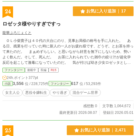
24
お気に入り追加
17
ロゼッタ様やりすぎですっ
龍華ぷろじぇくと
ＯＬ小柴寛子は４０代の大台にのり、見事お局様の称号を手に入れた。 あ
る日、残業を行っていた時に新人の一人がお疲れ様です、どうぞ。とお茶を持っ
て来たのだ。 まぁめずらしい。と思いながら好意を無下にしないため、勢い
よく飲んだ。そして、死んだ。 お茶に入れられていた雑巾の絞り汁が超化学
反応を起こして激毒になっていたのだ。 気が付けば幼き少女ロゼッタとして
新たな生を受けていた。 寛子の記憶を持ったロゼッタは、自分が新人たちの
ファンタジー
連載中
長編
R15
話に合わせようとやり込んだゲームの悪役令嬢であると気付く。 このままで
24h.ポイント
377pt
は第一皇子に婚約破棄を突き付けられてのデッドエンドしかないと気付いた彼女
3,556
617
位 / 228,725件
位 / 53,293件
小説
ファンタジー
は、バッドエンドを回避すべく動き出す。 念には念を、彼女の性格により起
こす行動の結果が明後日の方向に向かうことなど気付きもせずに。 予定とし
女主人公
悪役令嬢転生
やり過ぎ
混合ゲーム世界
て一章は努力で能力上昇。二章は自分で自由にできるお金を手に入れるために商
業開始。三章は王国軍総司令官に就任。四章では学園編を五章では神話級戦争を
感想数 0
文字数 1,064,672
予定しております。 ※小説家になろうで既に完結済み作品を加筆修正して投
稿しております。 ※こちらでのコメント等に関する返答は行っていません。
最終更新日 2026.08.07
登録日 2026.05.01
ごめんね。
25
お気に入り追加
2,471