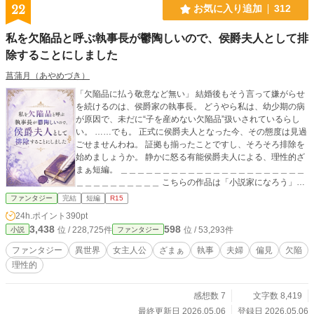
22
お気に入り追加
312
私を欠陥品と呼ぶ執事長が鬱陶しいので、侯爵夫人として排
除することにしました
菖蒲月（あやめづき）
「欠陥品に払う敬意など無い」 結婚後もそう言って嫌がらせ
を続けるのは、侯爵家の執事長。 どうやら私は、幼少期の病
が原因で、未だに“子を産めない欠陥品”扱いされているらし
い。 ……でも。 正式に侯爵夫人となった今、その態度は見過
ごせませんわね。 証拠も揃ったことですし、そろそろ排除を
始めましょうか。 静かに怒る有能侯爵夫人による、理性的ざ
まぁ短編。 ＿＿＿＿＿＿＿＿＿＿＿＿＿＿＿＿＿＿＿＿＿＿
＿＿＿＿＿＿＿＿＿＿ こちらの作品は「小説家になろう」に
も投稿しています。
ファンタジー
完結
短編
R15
24h.ポイント
390pt
3,438
598
位 / 228,725件
位 / 53,293件
小説
ファンタジー
ファンタジー
異世界
女主人公
ざまぁ
執事
夫婦
偏見
欠陥
理性的
感想数 7
文字数 8,419
最終更新日 2026.05.06
登録日 2026.05.06