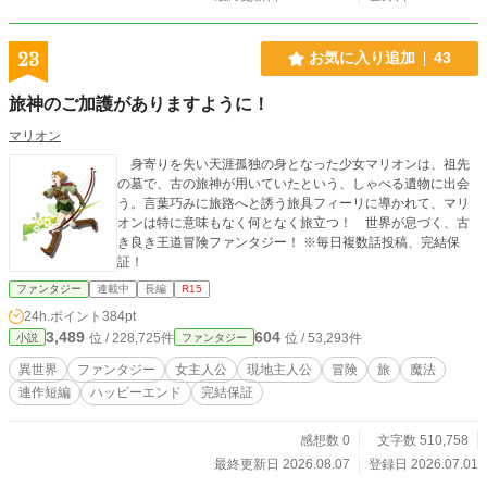
23
お気に入り追加
43
旅神のご加護がありますように！
マリオン
身寄りを失い天涯孤独の身となった少女マリオンは、祖先
の墓で、古の旅神が用いていたという、しゃべる遺物に出会
う。言葉巧みに旅路へと誘う旅具フィーリに導かれて、マリ
オンは特に意味もなく何となく旅立つ！ 世界が息づく、古
き良き王道冒険ファンタジー！ ※毎日複数話投稿、完結保
証！
ファンタジー
連載中
長編
R15
24h.ポイント
384pt
3,489
604
位 / 228,725件
位 / 53,293件
小説
ファンタジー
異世界
ファンタジー
女主人公
現地主人公
冒険
旅
魔法
連作短編
ハッピーエンド
完結保証
感想数 0
文字数 510,758
最終更新日 2026.08.07
登録日 2026.07.01