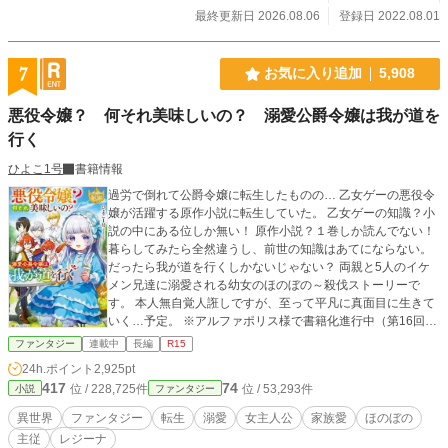
る。 同じ年頃の子供達に、からかわれたりしながらも着実
最終更新日 2026.08.06
登録日 2022.08.01
に依頼をこなす日々。 チートな能力（ホームで自宅に帰れ
る）を隠しながら、町で路上生活をしている子供達を助けて
いく事に。 冒険者で稼いだお金で家を購入し、住む所を与
7
お気に入り追加
5,908
え子供達を笑顔にする。 そんな彼女の行いを見守っていた
冒険者や町人達は……。 やがて支援は町中から届くように
悪役令嬢？ 何それ美味しいの？ 溺愛公爵令嬢は我が道を
なった。 Ｆ級冒険者からＣ級冒険者へと、地球から勝手に
召喚した兄の椎名 賢也（しいな けんや）50歳と共に頑張
行く
り続け、4年半後ダンジョンへと進む。 ダンジョンの最終
深部。 ダンジョンマスターとして再会した兄の親友（享年
ひよこ1号
書籍情報
45）旭 尚人（あさひ なおと）も加わり、ついに3人で迷
過労で倒れて公爵令嬢に転生したものの… 乙女ゲーの悪役令
宮都市へ。 テイムした仲間のシルバー（シルバーウル
嬢が活躍する原作小説に転生していた。 乙女ゲーの知識？小
フ）・ハニー（ハニービー）・フォレスト（迷宮タイガー）
説の中にある位しか無い！ 原作小説？１巻しか読んでない！
と一緒に楽しくダンジョン攻略中。 どこか気が抜けて心温
暮らしてみたら全然違うし、前世の知識はあてにならない。
まる？ そんな冒険です。 残念ながら恋愛要素は皆無で
だったら我が道を行くしかないじゃない？ 両親と5人のイケ
す。
メン兄達に溺愛される幼女のほのぼの～殺伐ストーリーで
す。 本人無自覚人誑しですが、至って平凡に真面目に生きて
いく…予定。 ※アルファポリス様で書籍化進行中（第16回フ
ァンタジー小説大賞で、癒し系ほっこり賞受賞しました） ※
ファンタジー
連載中
長編
R15
残虐シーンは控えめの描写です ※カクヨム、小説家になろう
24h.ポイント
2,925pt
でも公開中です
417
74
位 / 228,725件
位 / 53,293件
小説
ファンタジー
異世界
ファンタジー
転生
溺愛
女主人公
家族愛
ほのぼの
主従
レジーナ