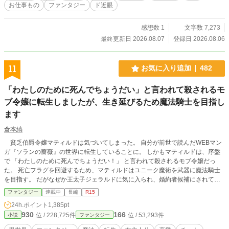
お仕事もの
ファンタジー
ド近眼
感想数 1
文字数 7,273
最終更新日 2026.08.07
登録日 2026.08.06
11
お気に入り追加
482
「わたしのために死んでちょうだい」と言われて殺されるモ
ブ令嬢に転生しましたが、生き延びるため魔法騎士を目指し
ます
倉本縞
貧乏伯爵令嬢マティルドは気づいてしまった。 自分が前世で読んだWEBマン
ガ『ソランの薔薇』の世界に転生していることに。 しかもマティルドは、序盤
で 「わたしのために死んでちょうだい！」 と言われて殺されるモブ令嬢だっ
た。 死亡フラグを回避するため、マティルドはユニーク魔術を武器に魔法騎士
を目指す。 だがなぜか王太子ジェラルドに気に入られ、婚約者候補にされてし
まい―― さらに幼なじみの騎士ランドールや魔術師団長まで現れて！？ 死亡フ
ファンタジー
連載中
長編
R15
ラグ持ち令嬢の運命逆転ラブファンタジー。 ※小説家になろうでも掲載してい
24h.ポイント
1,385pt
ます。
930
166
位 / 228,725件
位 / 53,293件
小説
ファンタジー