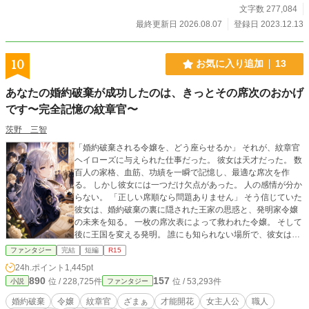
彼らは知ることになる。 自分たちを召喚した者たちの事情も、この世界の歴史
文字数 277,084
も、魔族と呼ばれる者たちの正体も、聞かされていた物語とは少しずつ違ってい
最終更新日 2026.08.07
登録日 2023.12.13
るのだと。 これは、はみ出し者少女二人と、異世界に放り込まれたクラスメイ
トたちが、それぞれの居場所と生き方を見つけていく物語。 ※他サイトでも同
作を投稿しています。
10
お気に入り追加
13
あなたの婚約破棄が成功したのは、きっとその席次のおかげ
です〜完全記憶の紋章官〜
茨野 三智
「婚約破棄される令嬢を、どう座らせるか」 それが、紋章官
ヘイローズに与えられた仕事だった。 彼女は天才だった。 数
百人の家格、血筋、功績を一瞬で記憶し、最適な席次を作
る。 しかし彼女には一つだけ欠点があった。 人の感情が分か
らない。 「正しい席順なら問題ありません」 そう信じていた
彼女は、婚約破棄の裏に隠された王家の思惑と、発明家令嬢
の未来を知る。 一枚の席次表によって救われた令嬢。 そして
後に王国を変える発明。 誰にも知られない場所で、彼女は未
来を書き換えていた。
ファンタジー
完結
短編
R15
24h.ポイント
1,445pt
890
157
位 / 228,725件
位 / 53,293件
小説
ファンタジー
婚約破棄
令嬢
紋章官
ざまぁ
才能開花
女主人公
職人