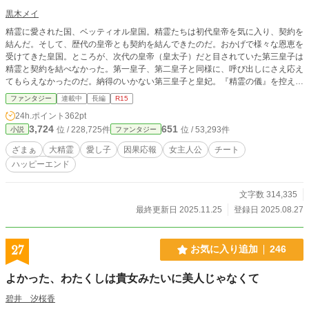
黒木メイ
精霊に愛された国、ベッティオル皇国。精霊たちは初代皇帝を気に入り、契約を
結んだ。そして、歴代の皇帝とも契約を結んできたのだ。おかげで様々な恩恵を
受けてきた皇国。ところが、次代の皇帝（皇太子）だと目されていた第三皇子は
精霊と契約を結べなかった。第一皇子、第二皇子と同様に、呼び出しにさえ応え
てもらえなかったのだ。納得のいかない第三皇子と皇妃。『精霊の儀』を控えて
いる未成年の第一皇女は生きた心地がしない。波乱の皇家。 そんな中、リタは
ファンタジー
連載中
長編
R15
ベッティオル皇国の北に隣接するボナパルト王国との国境近くの辺鄙な村で一人
24h.ポイント
362pt
（と動物たち）でのんびり暮らしていた。まさか自分が皇帝の隠し子だとは知り
3,724
651
位 / 228,725件
位 / 53,293件
小説
ファンタジー
もせずに。平和な毎日に突然変化が訪れる。儚げ美人（イケメン）を拾ったこと
により……。 この物語のキーワード 天真爛漫弱肉強食美少女（皇帝の隠し子）
ざまぁ
大精霊
愛し子
因果応報
女主人公
チート
儚げ毒舌頭脳派美青年（第二王子） 個性豊かな精霊たち（リタ親衛隊） 皇族、
ハッピーエンド
王族、継承者争い 基本ほのぼの、時々シリアス ゆっくり育む愛 （ただし囲われ
済） ※第18回ファンタジー小説大賞 キャラクター賞受賞 ※小説家になろう様
にて 2026年1月25日、26日注目ランキング1位。1月26日日間総合ランキング
文字数 314,335
（連載中）9位。 ※設定はふわふわ。 ※予告なく修正、加筆する場合がありま
最終更新日 2025.11.25
登録日 2025.08.27
す。 ※小説家になろう様からの転載です（なろうでは先行更新しております）
※更新は不定期。プロットは第二部まで考えているので、長編になると思いま
す。 ※第一部は全53話。第二部再開は2月を予定しております。
27
お気に入り追加
246
よかった、わたくしは貴女みたいに美人じゃなくて
碧井 汐桜香