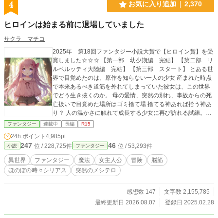
4
お気に入り追加
2,370
の異世界魔法学院ファンタジー。
ヒロインは始まる前に退場していました
サクラ マチコ
2025年 第18回ファンタジー小説大賞で【ヒロイン賞】を受
賞しました☆☆☆ 【第一部 幼少期編 完結】 【第二部 リ
ルベルッティ大陸編 完結】 【第三部 スタート】 とある世
界で目覚めたのは、原作を知らない一人の少女 産まれた時点
で本来あるべき道筋を外れてしまっていた彼女は、この世界
でどう生き抜くのか。 母の愛情、突然の別れ、事故からの死
亡扱いで目覚めた場所はゴミ捨て場 捨てる神あれば拾う神あ
り？ 人の温かさに触れて成長する少女に再び訪れる試練。
『ダレカタスケテ』 少女の悲痛な叫びは届くのか………。 そ
ファンタジー
連載中
長編
R15
して、本来のヒロインが存在しない世界ではどんな未来が訪
24h.ポイント
4,985pt
れるのか。 主人公が７歳になる頃までは平和、ホノボノが続
247
46
位 / 228,725件
位 / 53,293件
小説
ファンタジー
きます。 ※閑話は ダークモードが多いですので 苦手な方は
読み飛ばして頂いても 主人公の物語には 然程影響がありませ
異世界
ファンタジー
魔法
女主人公
冒険
脳筋
ん。 主人公と両親に関わる周囲の話となりますので 後でまと
ほのぼの時々シリアス
突然のメシテロ
め読みでもOK。 ホノボノモードとのギャップが激しめですの
で お気を付けくださいませ('◇')ゞ ※注※ 主人公が『原作』
を知らないため『本編（原作）』描写はほとんど出ません。
感想数 147
文字数 2,155,785
関係者による『原作』のお話が出るのは第三部以降となりま
最終更新日 2026.08.07
登録日 2025.02.28
す。 ダークファンタジーになる予定でしたが、主人公ヴィオ
の天真爛漫キャラに 本編のダーク要素は少な目。 同作品を