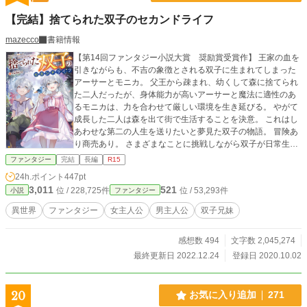
【完結】捨てられた双子のセカンドライフ
mazecco
書籍情報
【第14回ファンタジー小説大賞 奨励賞受賞作】 王家の血を
引きながらも、不吉の象徴とされる双子に生まれてしまった
アーサーとモニカ。 父王から疎まれ、幼くして森に捨てられ
た二人だったが、身体能力が高いアーサーと魔法に適性のあ
るモニカは、力を合わせて厳しい環境を生き延びる。 やがて
成長した二人は森を出て街で生活することを決意。 これはし
あわせな第二の人生を送りたいと夢見た双子の物語。 冒険あ
り商売あり。 さまざまなことに挑戦しながら双子が日常生
活？を楽しみます。 （話の流れは基本まったりしてますが、
ファンタジー
完結
長編
R15
内容がハードな時もあります）
24h.ポイント
447pt
3,011
521
位 / 228,725件
位 / 53,293件
小説
ファンタジー
異世界
ファンタジー
女主人公
男主人公
双子兄妹
感想数 494
文字数 2,045,274
最終更新日 2022.12.24
登録日 2020.10.02
20
お気に入り追加
271