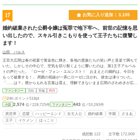
17
お気に入り追加
3,105
婚約破棄された公爵令嬢は冤罪で地下牢へ、前世の記憶を思
い出したので、スキル引きこもりを使って王子たちに復讐し
ます！
山田 バルス
王宮大広間は春の祝宴で黄金色に輝き、各地の貴族たちの笑い声と音楽で満ちて
いた。しかしその中心で、空気を切り裂くように響いたのは、第1王子アルベル
トの声だった。 「ローゼ・フォン・エルンスト！ おまえとの婚約は、今日を
もって破棄する！」 周囲の視線が一斉にローゼに注がれ、彼女は凍りついた。
「……は？」唇からもれる言葉は震え、理解できないまま広間のざわめきが広が
っていく。幼い頃から王子の隣で育ち、未来の王妃として教育を受けてきたロー
ファンタジー
完結
長編
R15
ゼ――その誇り高き公爵令嬢が、今まさに公開の場で突き放されたのだ。 アル
24h.ポイント
518pt
ベルトは勝ち誇る笑みを浮かべ、隣に立つ淡いピンク髪の少女ミーアを差し置
2,574
443
位 / 228,725件
位 / 53,293件
小説
ファンタジー
き、「おれはこの天使を選ぶ」と宣言した。ミーアは目を潤ませ、か細い声で応
じる。取り巻きの貴族たちも次々にローゼの罪を指摘し、アーサーやマッスルと
異世界
恋愛
ハッピーエンド
女主人公
婚約破棄
学園
ざまあ
いった証人が証言を加えることで、非難の声は広間を震わせた。 ローゼは必死
王子
イケメン
ほっこり
に抗う。「わたしは何もしていない……」だが、王子の視線と群衆の圧力の前に
言葉は届かない。アルベルトは公然と彼女を罪人扱いし、地下牢への収監を命じ
る。近衛兵に両腕を拘束され、引きずられるローゼ。広間には王子を讃える喝采
感想数 122
文字数 172,009
と、哀れむ視線だけが残った。 その孤立無援の絶望の中で、ローゼの胸にかす