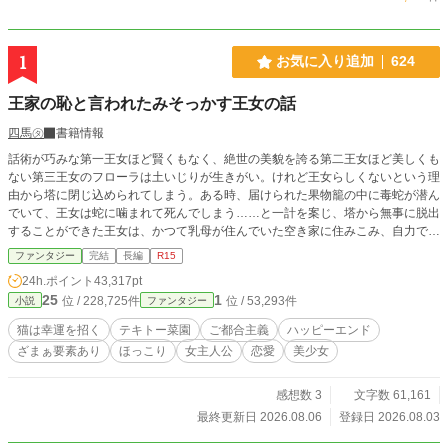
1
お気に入り追加
624
王家の恥と言われたみそっかす王女の話
四馬㋟
書籍情報
話術が巧みな第一王女ほど賢くもなく、絶世の美貌を誇る第二王女ほど美しくも
ない第三王女のフローラは土いじりが生きがい。けれど王女らしくないという理
由から塔に閉じ込められてしまう。ある時、届けられた果物籠の中に毒蛇が潜ん
でいて、王女は蛇に噛まれて死んでしまう……と一計を案じ、塔から無事に脱出
することができた王女は、かつて乳母が住んでいた空き家に住みこみ、自力で生
きていくことを決意。必要なだけ野菜を作り、ついでに観賞用のお花を育てる。
ファンタジー
完結
長編
R15
土いじりに没頭していると、気づけば庭一面にお花畑ができていて…… 「お花
24h.ポイント
43,317pt
を売ったら、お金になるかしら」 おまけに王女の育てる植物には特別な力が宿
25
1
位 / 228,725件
位 / 53,293件
小説
ファンタジー
っていて、害獣や魔物を寄せ付けない聖域を生み出していた。ただ好きなことを
していただけなのに、人々に感謝され、愛され、やがて聖女としてあがめられる
猫は幸運を招く
テキトー菜園
ご都合主義
ハッピーエンド
ようになる、みそっかす王女の話。
ざまぁ要素あり
ほっこり
女主人公
恋愛
美少女
感想数 3
文字数 61,161
最終更新日 2026.08.06
登録日 2026.08.03