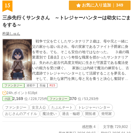
15
お気に入り追加
349
三歩先行くサンタさん ～トレジャーハンターは幼女にごま
をする～
杵築しゅん
戦争で父を亡くしたサンタナリア２歳は、母や兄と一緒に
父の家から追い出され、母の実家であるファイト子爵家に身
を寄せる。でも、そこも安住の地ではなかった。 ３歳の職
業選別で【過去】という奇怪な職業を授かったサンタナリア
は、失われた超古代高度文明紀に生きた守護霊である魔法使
いの能力を受け継ぐ。 家族には内緒で魔法の練習をし、古
代遺跡でトレジャーハンターとして活躍することを夢見る。
そして、新たな家門を興し母と兄を養うと決心し奮闘す
る。 こっそり古代遺跡に潜っては、ピンチになったトレジ
ファンタジー
連載中
長編
R15
ャーハンターを助けるサンタさん。 身分差も授かった能力
24h.ポイント
618pt
の偏見も投げ飛ばし、今日も元気に三歩先を行く。
2,169
370
位 / 228,725件
位 / 53,293件
小説
ファンタジー
ファンタジー
女主人公
たぶんチート
トレジャーハンター
おじさんのアイドル
魔法使い
過去・輪廻
開拓者
発明家
感想数 4
文字数 729,802