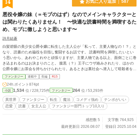
14
お気に入り追加
587
悪役令嬢の妹（＝モブのはず）なのでメインキャラクターと
は関わりたくありません！ 〜快適な読書時間を満喫するた
め、モブに徹しようと思います〜
詩月結蒼
白髪碧眼の美少女公爵令嬢に転生した主人公が「私って、主要人物なの！？」と
なり、読書のため脇役を目指し奮闘するお話です。 読書時間を満喫したいとい
う思いから、あれやこれやと頑張りますが、主要人物である以上、面倒ごとに巻
き込まれるのはお決まりのこと。 腹黒（？）王子にウザ絡みされたり、ほかの
公爵令嬢にお茶会を持ちかけられたり。あるときは裏社会へ潜入して暗殺者を従
者にし、またあるときは主要人物と婚約し……ん？ あれ？ 脇役目指してるの
ファンタジー
連載中
長編
R15
に、いつのまにか逆方向に走ってる！？ ✳︎略称はあくモブです ✳︎毎週火曜日と
24h.ポイント
874pt
金曜日午前0時更新です。 ✳︎ファンタジー部門にて6位になりました。ありがと
1,534
264
位 / 228,725件
位 / 53,293件
小説
ファンタジー
うございます（2025年10月7日） ✳︎カクヨムでも公開しております →https://kak
uyomu.jp/works/16818093073927573146
異世界
ファンタジー
転生
魔法
コメディ強め
テンポがいい
恋愛
読書
女主人公
ファンタジー部門トップ10入り
感想数 5
文字数 764,925
最終更新日 2026.08.07
登録日 2025.10.04