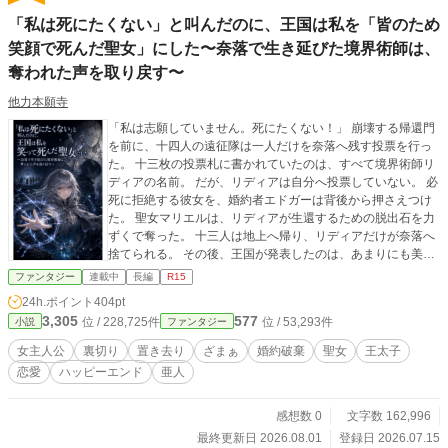
「私は死にたくない」と叫んだのに、王国は私を「皆のため
笑顔で死んだ聖女」にした〜奈落で生き延びた境界術師は、
奪われた声を取り戻す〜
他力本願寺
「私は志願していません。死にたくない！」 崩壊する帰還門
を前に、十四人の遠征隊は一人だけを奈落へ残す投票を行っ
た。 十三枚の投票札に書かれていたのは、すべて境界術師リ
ディアの名前。 だが、リディアは自分へ投票していない。 必
死に拒絶する彼女を、婚約者エドガーは背後から押さえつけ
た。 聖女マリエルは、リディアが生還するための脱出石を力
ずくで奪った。 十三人は地上へ帰り、リディアだけが奈落へ
捨てられる。 その後、王国が発表したのは、あまりにも美し
い嘘だった。 ――リディアは仲間を救うため、自ら笑って奈
ファンタジー
連載中
長編
R15
落へ残った。 ――婚約者へ国民の未来を託し、満足して命を
24h.ポイント
404pt
捧げた。 空の墓が造られ、リディアは「献身の聖女」として
3,305
577
位 / 228,725件
位 / 53,293件
小説
ファンタジー
祀られていく。 けれど、彼女は生きていた。 奈落で出会った
のは、言葉の通じない少女フィアと、最深部の牢につながれ
女主人公
裏切り
置き去り
ざまぁ
婚約破棄
聖女
王太子
た角人族の男ラウル。 婚約者は、愛していると言いながらリ
恋愛
ハッピーエンド
亜人
ディアの拒絶を奪った。 一方のラウルは、危険が迫る中でも
「助けを望むか」と彼女自身の意思を確かめた。 地下には、
リディアより前にも同じように置き去りにされ、英雄へ仕立
感想数 0
文字数 162,996
て上げられた人々の記録が眠っていた。 奪われた脱出石。偽
最終更新日 2026.08.01
登録日 2026.07.15