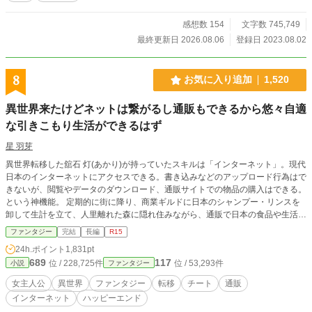
感想数 154
文字数 745,749
最終更新日 2026.08.06
登録日 2023.08.02
8
お気に入り追加
1,520
異世界来たけどネットは繋がるし通販もできるから悠々自適
な引きこもり生活ができるはず
星 羽芽
異世界転移した舘石 灯(あかり)が持っていたスキルは「インターネット」。現代
日本のインターネットにアクセスできる。書き込みなどのアップロード行為はで
きないが、閲覧やデータのダウンロード、通販サイトでの物品の購入はできる。
という神機能。 定期的に街に降り、商業ギルドに日本のシャンプー・リンスを
卸して生計を立て、人里離れた森に隠れ住みながら、通販で日本の食品や生活用
品を購入し悠々自適に自堕落な生活を送る──筈だったのに、うっかり森で倒れ
ファンタジー
完結
長編
R15
ていた青年を拾う羽目になる。私知ってる。こういうのって大体王族とかなんで
24h.ポイント
1,831pt
しょ。 ぐ〜たらオタクと世話焼き真面目騎士の明日はどっちだ （他サイトにも
689
117
位 / 228,725件
位 / 53,293件
小説
ファンタジー
掲載しています）
女主人公
異世界
ファンタジー
転移
チート
通販
インターネット
ハッピーエンド