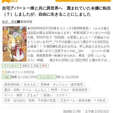
自宅アパート一棟と共に異世界へ 蔑まれていた令嬢に転生
（？）しましたが、自由に生きることにしました
如月 雪名
書籍情報
★2026年6月27日5巻＆コミック1巻同時発売！（ｗｅｂ版と
は設定が異なる部分があります） 🔷第16回ファンタジー小説
大賞。5/3207位で『特別賞』を受賞しました！！応援ありが
とうございます(*^_^*) 💛小説家になろう累計ＰＶ2,320万以
上達成！！ ※感想欄を読まれる方は、申し訳ありませんがネ
タバレが多いのでご注意下さい<m(__)m> スーパーの帰
り道、突然異世界へ転移させられた、椎名 沙良（しいな
さら）48歳。 残された封筒には【詫び状】と書かれてお
り、自分がカルドサリ王国のハンフリー公爵家、リーシャ・
ファンタジー
連載中
長編
R15
ハンフリー、第一令嬢12歳となっているのを知る。 いきな
24h.ポイント
3,067pt
り異世界で他人とし生きる事になったが、現状が非常によろ
399
70
位 / 228,725件
位 / 53,293件
小説
ファンタジー
しくない。 リーシャの母親は既に亡くなっており、後妻に
虐待され納屋で監禁生活を送っていたからだ。 どうにか家
異世界転移
女主人公
冒険者・ダンジョン・迷宮都市
庭環境を改善しようと、与えられた4つの能力（ホーム・アイ
魔法・召喚・テイム・もふもふ
料理・グルメ・飲食店経営
テムＢＯＸ・マッピング・召喚）を使用し、早々に公爵家を
チート・無双
ざまぁ？
勘違い・コメディ
出て冒険者となる。 虐待されていたため貧弱な体と体力し
日常・ほのぼの・冒険・子供達の支援
乙女ゲーム・悪役令嬢・ＴＳ転生
かないが、冒険者となり自由を手にし頑張っていく。 Ｆ級
冒険者となった初日の稼ぎは、肉（角ウサギ）の配達料・鉄
貨2枚（200円）。 それでもＥ級に上がるため200回頑張
感想数 2,798
文字数 2,632,522