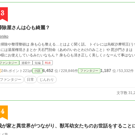
3
掃除屋さんは心も綺麗？
eniko
理整頓は 身も心も整える…とはよく聞く話。 トイレには烏枢沙摩明王(うすさまみょうおう)さま 台所には竈三神さま お風
屋権現さまとか 天石門別命（あめのいわとわけのみこと）や 毘沙門さまは 玄関の神様。 お掃除のお仕事をしている人は
ファンタジー
連載中
短編
R18
6,452
1,187
24h.ポイント
221pt
位 / 228,846件
位 / 53,332件
小説
ファンタジー
ファンタジー
日常
じんわり
文字数 31,
4
我が家と異世界がつながり、獣耳幼女たちのお世話をすること
木ノ花