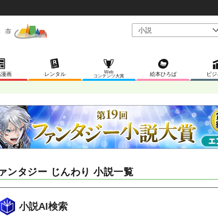
Web
稿漫画
レンタル
絵本ひろば
ビジ
コンテンツ大賞
ァンタジー じんわり 小説一覧
小説AI検索