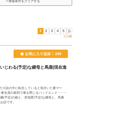
× 検索条件をクリアする
1
2
3
4
5
320
件
お気に入り追加
299
いじわる(予定)な継母と馬鹿(現在進
だ小説の中に転生していると気付いた妻マー
一家全員の処刑で幕を閉じるバッドエンド‥‥‥
(予定)の娘と、意地悪(予定)な継母と、馬鹿
るお話です。