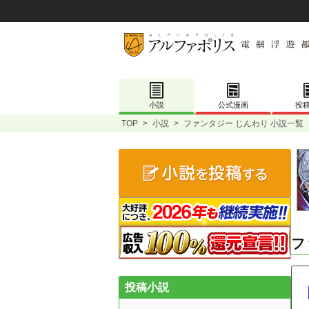
小説
公式漫画
投
TOP
>
小説
>
ファンタジー じんわり 小説一覧
フ
投稿小説