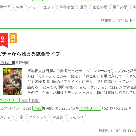
異世界
転生
ハッピーエンド
悪役令嬢
継母
家族の愛
親子の愛
感想数 7
文字数 10,
2
ガチャから始まる錬金ライフ
盾乃あに
書籍情報
河地夜人は日雇い労働者だったが、スキルボールを手に入れた翌日
ルは『ガチャ』そこから『鑑定』『錬金術』と手に入れて、今ま
どを冒険者御用達の『プライド』に売り、億万長者になっていく。 他にもS級冒険者と出会い、自らもS級に上
詰める。 どんどん仲間も増え、自らはダンジョンには行かず錬金術で飯を食う。 自身の本当のジョブが召喚士だっ
たので、召喚した相棒のテンとまったり、時には冒険し成長して
ファンタジー
完結
長編
4,486
752
24h.ポイント
319pt
位 / 228,846件
位 / 53,332件
小説
ファンタジー
ガチャ
日常
ダンジョン
錬金術
じんわり
感想数 7
文字数 389,