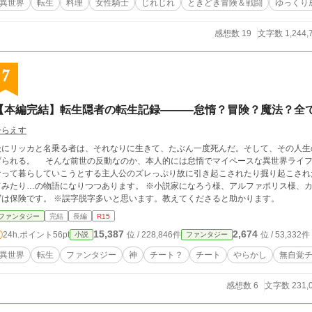
異世界
転生
料理
女性騎士
じれじれ
ときどき冒険＆戦闘
ゆっくり
感想数 19
文字数 1,244,
7
【本編完結】転生隠者の転生記録———怠惰？冒険？魔法？全
ひらえす
後にリッカと名乗る者は、それなりに生きて、たぶん一度死んだ。そして、その人生
前世の反動なのか、本人的には怠惰でマイペースな異世界ライフを満喫するはず……が、しかし。自分に素直に
なって暮らしていこうとする主人公のズレっぷり故に引き起こされたり掘り起こされ
たり…の物語になりつつあります。 ※小説家になろう様、アルファポリス様、カクヨム様でほぼ同時投稿しています。 ※残酷描
写は保険です。 ※誤字脱字多いと思います。教えてくださると助かります。
ファンタジー
完結
長編
R15
15,387
2,674
24h.ポイント
56pt
位 / 228,846件
位 / 53,332件
小説
ファンタジー
異世界
転生
ファンタジー
神
チート？
チート
やらかし
無自覚
感想数 6
文字数 231,