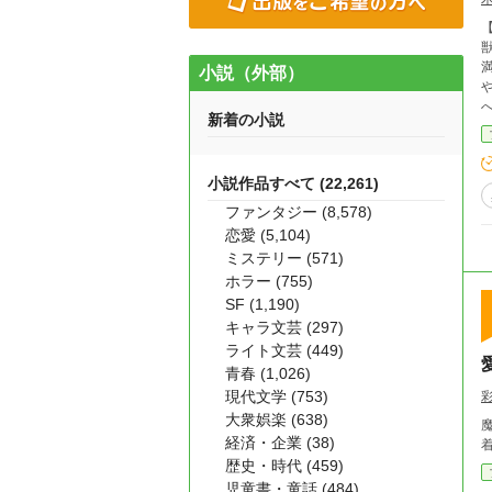
【
獣
満
小説（外部）
やし
新着の小説
任
小説作品すべて (22,261)
ファンタジー (8,578)
恋愛 (5,104)
ミステリー (571)
ホラー (755)
SF (1,190)
キャラ文芸 (297)
ライト文芸 (449)
青春 (1,026)
現代文学 (753)
大衆娯楽 (638)
経済・企業 (38)
歴史・時代 (459)
児童書・童話 (484)