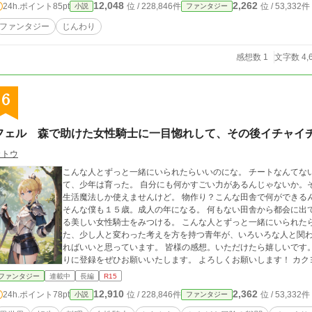
12,048
2,262
24h.ポイント
85pt
位 / 228,846件
位 / 53,332件
小説
ファンタジー
ファンタジー
じんわり
感想数 1
文字数 4,
6
フェル 森で助けた女性騎士に一目惚れして、その後イチャイ
カトウ
こんな人とずっと一緒にいられたらいいのにな。 チートなんてない。 日本で生きてきたという曖昧な記憶を持っ
て、少年は育った。 自分にも何かすごい力があるんじゃないか。そう
生活魔法しか使えませんけど。 物作り？こんな田舎で何ができる
そんな僕も１５歳。成人の年になる。 何もない田舎から都会に出て仕事を探そうと考えていた矢先、森で倒れてい
る美しい女性騎士をみつける。 こんな人とずっと一緒にいられたらいいのにな。 女性騎士に一目惚れしてしまっ
た、少し人と変わった考えを方を持つ青年が、いろいろな人と関わり
ればいいと思っています。 皆様の感想。いただけたら嬉しいです。 面白い。少しでも思っていただけたらお気に入
りに登録をぜひお願いいたします。 よろしくお願いします！ カクヨム様、小説家になろう様にも投稿しておりま
す。 続きが気になる！もしそう思っていただけたのならこちら
ファンタジー
連載中
長編
R15
12,910
2,362
24h.ポイント
78pt
位 / 228,846件
位 / 53,332件
小説
ファンタジー