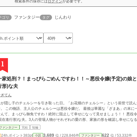
検索条件の保存には
ログイン
が必要です。
ファンタジー
じんわり
テゴリ
タグ
1
一家処刑？！まっぴらごめんですわ！！～悪役令嬢(予定)の娘と
行形)な夫
むぎてん
夫が隠し子のチェルシーを引き取った日。「お花畑のチェルシー」という前世で読ん
サ。 この物語、主人公のチェルシーは悪役令嬢だ。 最後は華麗な「ざまあ」の末に
なんて、まっぴら御免ですわ！絶対に阻止して幸せになって見せましょう！！ 悪役令嬢
(現在進行形)な夫。3人の登場人物がそれぞれの愛の形、家族の形を確認し幸せにな
ファンタジー
完結
短編
3,689
622
24h.ポイント
383pt
位 / 228,846件
位 / 53,332件
小説
ファンタジー