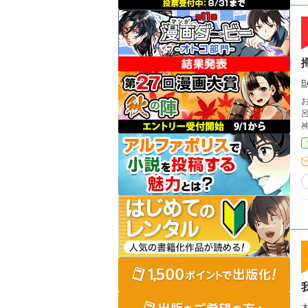
B
お掃除や整
呂には湯