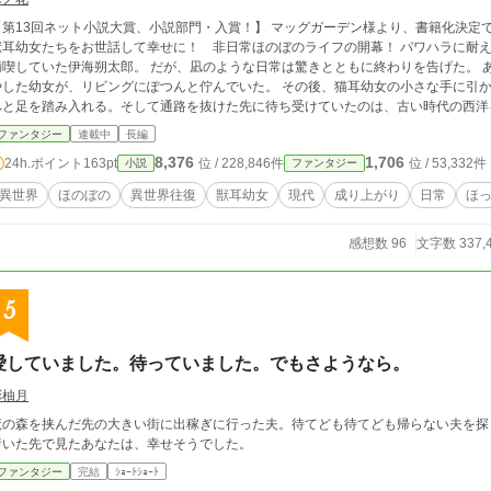
第13回ネット小説大賞、小説部門・入賞！】 マッグガーデン様より、書籍化決定です！ 異世界との貿易で資金を稼ぎつつ
耳幼女たちをお世話して幸せに！ 非日常ほのぼのライフの開幕！ パワハラに耐えかねて会社を辞め、独り身の気楽な無職生活を
喫していた伊海朔太郎。 だが、凪のような日常は驚きとともに終わりを告げた。 ある日、買い物から帰宅すると――頭に猫耳を生
た幼女が、リビングにぽつんと佇んでいた。 その後、猫耳幼女の小さな手に引かれるまま、朔太郎は自宅に現れた謎の地下通路
へと足を踏み入れる。そして通路を抜けた先に待ち受けていたのは、古い時代の西洋を彷
に、たどり着いた場所にも獣耳を生やした別の二人の幼女がいて、誰かの助けを必要
ファンタジー
連載中
長編
を果たすと決意する――それをキッカケに、日本と異世界を行き来する不思議な生活がスタートする。 
8,376
1,706
24h.ポイント
163pt
位 / 228,846件
位 / 53,332件
小説
ファンタジー
幼女たちとのお世話生活を中心に、異世界貿易を足掛かりに富を築く。様々な出会い
で一目置かれる存在へと成り上がっていくのだった。 ※まったり進行です。
異世界
ほのぼの
異世界往復
獣耳幼女
現代
成り上がり
日常
ほ
感想数 96
文字数 337,
5
愛していました。待っていました。でもさようなら。
彩柚月
魔の森を挟んだ先の大きい街に出稼ぎに行った夫。待てども待てども帰らない夫を探しに妻は
着いた先で見たあなたは、幸せそうでした。
ファンタジー
完結
ｼｮｰﾄｼｮｰﾄ