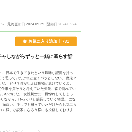
657
最終更新日 2024.05.25
登録日 2024.05.24
お気に入り追加
731
チャしながらずっと一緒に暮らす話
思っていたけれど全くパッとしない。 魔法？
んだ。 狩り？僕が狙えば獲物が逃げていくよ。
ながら、ゆっくりと成長していく物語。 にな
でもお読みいただけます。