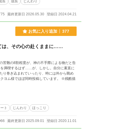
成長
成長
じんわり
775
最終更新日 2026.05.30
登録日 2024.04.21
お気に入り追加
377
ては、その心の赴くままに……
の苦難の8割程度が、神の不手際による物だと告
たり巻き込まれていったり、時には外から眺め
チート
じんわり
ほっこり
066
最終更新日 2025.09.01
登録日 2020.11.01