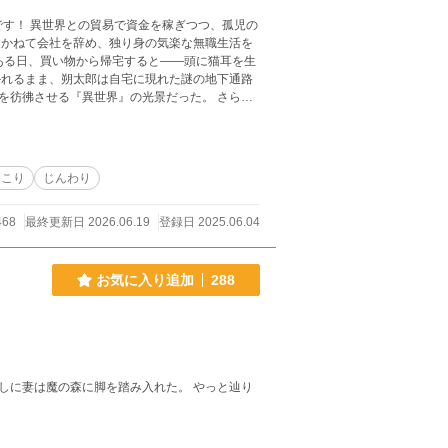
、孤児の
彿させる『異世界』の光景だった。 さら
としていた。朔太郎は迷わず、大人としての責
最初に出会った三人の獣耳
と経験を重ねた朔太郎たちは、いつしか両世界
っこり
じんわり
468
最終更新日 2026.06.19
登録日 2025.06.04
お気に入り追加
288
魔の森に脚を踏み入れた。 やっと辿り