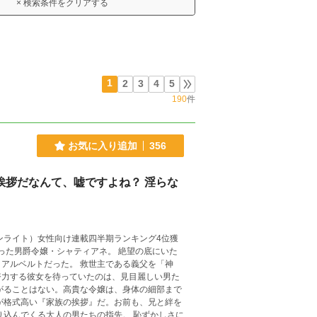
× 検索条件をクリアする
1
2
3
4
5
190
件
お気に入り追加
356
挨拶だなんて、嘘ですよね？ 淫らな
ンライト）女性向け連載四半期ランキング4位獲
アルベルトだった。 救世主である義父を「神
努力する彼女を待っていたのは、見目麗しい男た
が格式高い『家族の挨拶』だ。お前も、兄と絆を