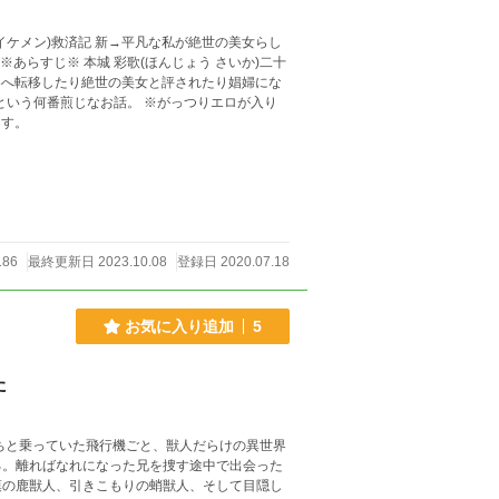
お話。 ※がっつりエロが入り
ます。
186
最終更新日 2023.10.08
登録日 2020.07.18
お気に入り追加
5
た
ちと乗っていた飛行機ごと、獣人だらけの異世界
る。離ればなれになった兄を捜す途中で出会った
漠の鹿獣人、引きこもりの蛸獣人、そして目隠し