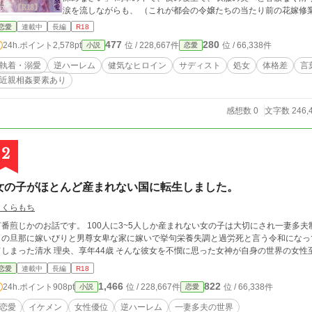
涙を流しながらも、 （これが都会の令嬢たちの当たり前の花嫁修業なんだわ……！ お父様たちのために頑張らなき
ゃ！） と、純粋すぎるがゆえに健気に身体を開拓されていくシャティー。 それは、彼女を自分たちだけのものにし
恋愛
連載中
長編
R18
たい義父と義兄、そして冷徹な執事や護衛騎士たちが一族総出で吐いた、甘く残
477
280
24h.ポイント
2,578pt
位 / 228,667件
位 / 66,338件
小説
恋愛
ど淫らに仕上がっているかも知らず、無自覚なまま美しい男たち
日。 健気な令嬢×嘘の常識を教え込む絶倫溺愛公爵家、開幕。
執着・溺愛
逆ハーレム
健気なヒロイン
サディスト
処女
体格差
言
近親相姦要素あり
感想数 0
文字数 246,
2
女の子がほとんど産まれない国に転生しました。
さくらもち
かのお話です。 100人に3~5人しか産まれない女の子は大切にされ一妻多夫制の国に産まれたのは前世の記憶、日本で亭主関
白の旦那に嫁いびりと男尊女卑な家に嫁いで挙句栄養失調と過労死と言う令和になっ
てしまった清水 理央、享年44歳 そんな彼女を不憫に思った女神が自身
恋愛
連載中
長編
R18
1,466
822
24h.ポイント
908pt
位 / 228,667件
位 / 66,338件
小説
恋愛
恋愛
イケメン
女性優位
逆ハーレム
一妻多夫の世界