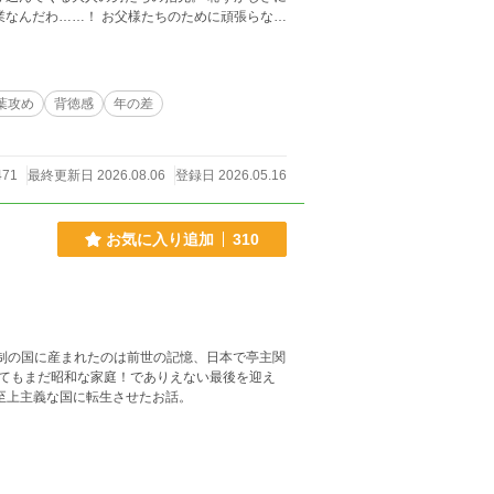
酷な『嘘』。 自分の身体がどれほ
に「完璧な淑女」へと蕩かされてゆく極甘な毎
葉攻め
背徳感
年の差
471
最終更新日 2026.08.06
登録日 2026.05.16
お気に入り追加
310
てもまだ昭和な家庭！でありえない最後を迎え
の世界の女性至上主義な国に転生させたお話。