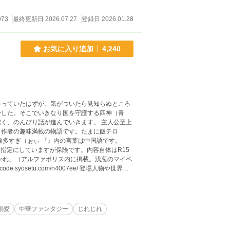
973
最終更新日 2026.07.27
登録日 2026.01.28
お気に入り追加
4,240
乗っていたはずが、気がついたら見知らぬところ
でした。そこでいきなり国を守護する四神（青
んびり話が進んでいきます。 主人公至上
、作者の趣味満載の物語です。たまに飯テロ
線多すぎ（ぉぃ 『』内の言葉は中国語です。
指定にしていますが保険です。内容自体はR15
.com/n4007ee/ 登場人物や世界設
溺愛
中華ファンタジー
じれじれ