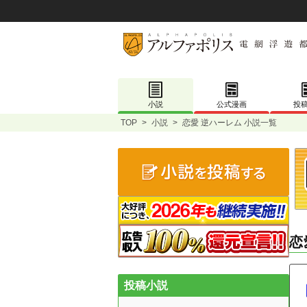
小説
公式漫画
投
TOP
>
小説
>
恋愛 逆ハーレム 小説一覧
恋
投稿小説