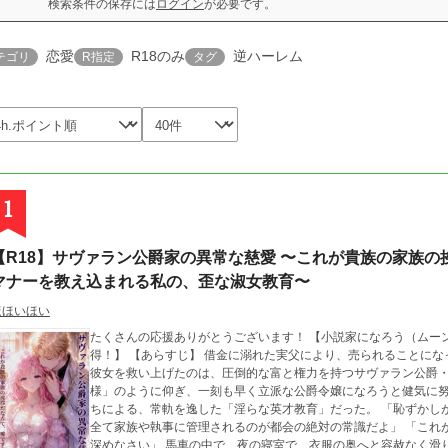
検索条件の保存には
ログイン
が必要です。
恋愛
R18のみ
逆ハーレム
テゴリ
R指定
タグ
1
【R18】サヴァラン公爵家の異常な慈愛 〜これが貴族の家族の
マナーを教え込まれる私の、歪な淑女教育〜
ほほいほい
たくさんの応援ありがとうございます！ 【小説家になろう（ムー
得！】 【あらすじ】 借金に溺れた実父により、売られることになった男爵令嬢・シャティアネ。 絶望の底にいた
彼女を救い上げたのは、圧倒的な富と権力を持つサヴァラン公爵・
様」のように仰ぎ、一刻も早く立派な公爵令嬢になろうと健気に
ちによる、常軌を逸した「淫らな英才教育」だった。 「恥ずかしがることはない。高貴な令嬢は、身体の細部まで
全て家族や執事に管理されるのが都会の絶対の常識だよ」 「これ
深めなさい」 馬車の中で、夜の寝室で、衣服の奥へと容赦なく滑り込んでくる大人の男たちの指先。 恥ずかしさに