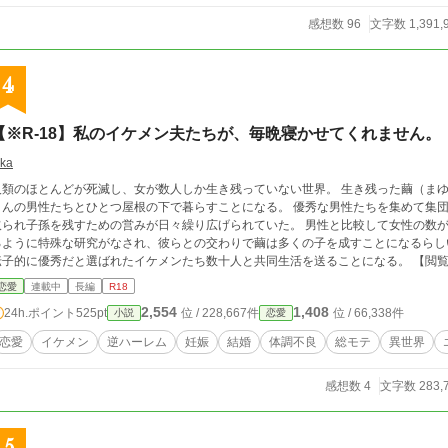
感想数 96
文字数 1,391,
4
【※R-18】私のイケメン夫たちが、毎晩寝かせてくれません。
ika
人類のほとんどが死滅し、女が数人しか生き残っていない世界。 生き残った繭（ま
さんの男性たちとひとつ屋根の下で暮らすことになる。 優秀な男性たちを集めて集
取られ子孫を残すための営みが日々繰り広げられていた。 男性と比較して女性の数
るように特殊な研究がなされ、彼らとの交わりで繭は多くの子を成すことになるらし
子的に優秀だと選ばれたイケメンたち数十人と共同生活を送ることになる。 【閲覧注意】※男性妊娠、悪阻などによる体調不良、
治療シーン、出産シーン、複数プレイ、などマニアックな（あまりグロくはないと思
恋愛
連載中
長編
R18
たくさんのイケメン夫に囲まれて、逆ハーレムな生活を送りたいという女性の願望を
2,554
1,408
24h.ポイント
525pt
位 / 228,667件
位 / 66,338件
小説
恋愛
恋愛
イケメン
逆ハーレム
妊娠
結婚
体調不良
総モテ
異世界
感想数 4
文字数 283,