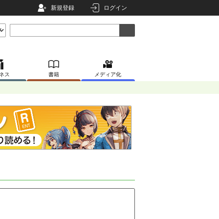
新規登録
ログイン
ネス
書籍
メディア化