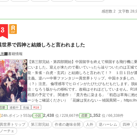
感想数 2
文字数 28,
3
異世界で四神と結婚しろと言われました
浅葱
書籍情報
【第三部完結・第四部開始】中国留学を終えて帰国する飛行機に
にいました。迎えが来たので着いていったら辿りついたのは王城
龍・朱雀・白虎・玄武）と結婚しろと言われて！？ １日１日が濃く、の
主義。逆ハー中華ファンタジー異世界トリップ。中国ネタ多しの
（？）注意。 倫理感等でヒロインがたびたびもだもだします。脱
注：なろう版からの移転です。改稿はそれほどしていません。R18
程度の予定です。 関連作：「貴方色に染まる」「初恋は草海に抱かれ」（アルファポリス内に掲載。浅葱のマイペ
ージをご確認ください） 「花嫁は笑わない～傾国異聞～」https://ncode.syosetu
定などはこちら↓ https://paleblue.fanbox.cc/posts/6069842
恋愛
連載中
長編
R18
2,438
1,352
24h.ポイント
553pt
位 / 228,667件
位 / 66,338件
小説
恋愛
異世界トリップ
第三部完結
作者の趣味全開
人外
逆ハーレム
四神
ノーチェ