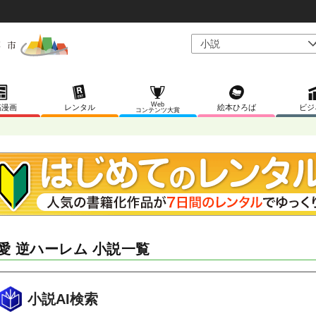
Web
稿漫画
レンタル
絵本ひろば
ビジ
コンテンツ大賞
愛 逆ハーレム 小説一覧
小説AI検索