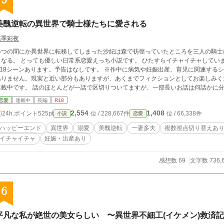
5
美醜逆転の異世界で騎士様たちに愛される
志季彩夜
いつの間にか異世界に転移してしまった沙紀は森で彷徨っていたところを三人の騎士
日常系恋愛えっち小説です。 ひたすらイチャイチャしています。設定はペラペラです。 ※後半からガッツリ
R18シーンあります。予告はなしです。 ※作中に病気や妊娠出産、育児に関連する
りません。現実と近い部分もありますが、あくまでフィクションとしてお楽しみください。 本編は完結済みですが続
連載中です。 話のほとんどが一話で区切りついてますが、一部長いお話は何話かに分
なく投稿順になっています。また、本編、続編に関係するものなので、現在投稿済み
恋愛
連載中
長編
R18
字脱字修正、多少の内容改変を行っております。都合によりタイトルも変えたりしています。ご了承
2,554
1,408
24h.ポイント
525pt
位 / 228,667件
位 / 66,338件
小説
恋愛
機能を後になって知った為この作品には付けておりません。ネタバレが怖い方は薄目で見
ハッピーエンド
異世界
溺愛
美醜逆転
一妻多夫
複数視点切り替えあ
イチャイチャ
妊娠・出産あり
感想数 69
文字数 736,
6
平凡な私が絶世の美女らしい 〜異世界不細工(イケメン)救済