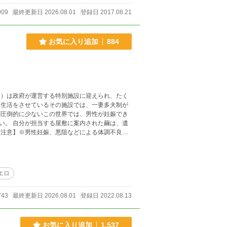
909
最終更新日 2026.08.01
登録日 2017.08.21
お気に入り追加
884
ゆ）は政府が運営する特別施設に迎えられ、たく
団生活をさせているその施設では、一妻多夫制が
が圧倒的に少ないこの世界では、男性が妊娠でき
い。 自分が担当する屋敷に案内された繭は、遺
いますが）描写が出てくる可能性があります。
描いています。
エロ
743
最終更新日 2026.08.01
登録日 2022.08.13
お気に入り追加
1,537