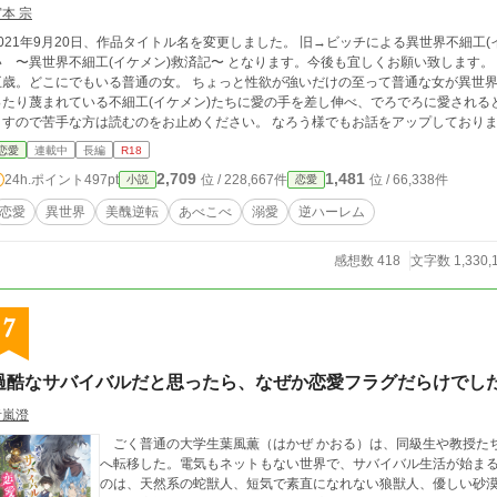
本 宗
21年9月20日、作品タイトル名を変更しました。 旧→ビッチによる異世界不細工(イケメン)救済記 新→平凡な私が絶世の美女らし
 〜異世界不細工(イケメン)救済記〜 となります。今後も宜しくお願い致します。 ※あらすじ※ 本城 彩歌(ほんじょう さいか)二十
どこにでもいる普通の女。 ちょっと性欲が強いだけの至って普通な女が異世界へ転移したり絶世の美女と評されたり娼婦にな
たり蔑まれている不細工(イケメン)たちに愛の手を差し伸べ、でろでろに愛されるという何番煎じな
ますので苦手な方は読むのをお止めください。 なろう様でもお話をアップしており
恋愛
連載中
長編
R18
2,709
1,481
24h.ポイント
497pt
位 / 228,667件
位 / 66,338件
小説
恋愛
恋愛
異世界
美醜逆転
あべこべ
溺愛
逆ハーレム
感想数 418
文字数 1,330,
7
過酷なサバイバルだと思ったら、なぜか恋愛フラグだらけでし
青嵐澄
ごく普通の大学生葉風薫（はかぜ かおる）は、同級生や教授た
へ転移した。電気もネットもない世界で、サバイバル生活が始ま
のは、天然系の蛇獣人、短気で素直になれない狼獣人、優しい砂