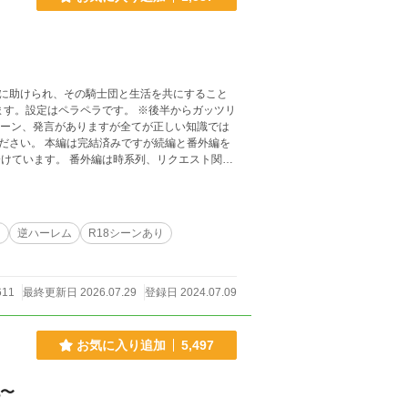
に助けられ、その騎士団と生活を共にすること
シーン、発言がありますが全てが正しい知識では
編と番外編を
けています。 番外編は時系列、リクエスト関係
のお話を読み終わってからをお勧めします。 誤
ください。 感想のネタバレ防止
てください。ｽﾐﾏｾﾝ…
り
逆ハーレム
R18シーンあり
611
最終更新日 2026.07.29
登録日 2024.07.09
お気に入り追加
5,497
記〜