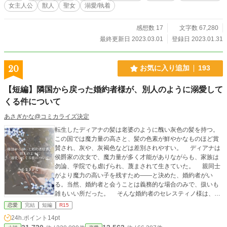
ていたアレックスの真意とは？ソフィアの初恋の行方は？！
女主人公
獣人
聖女
溺愛/執着
見た目に自信のない伯爵令嬢と、伯爵令嬢のたれ耳をこよな
く愛する見た目は余裕のある大人、中身はちょっぴり変態な
先生兼、王宮魔術師の溺愛ハッピーエンドストーリーです。
感想数 17
文字数 67,280
＊全１６話＋番外編の予定です ＊あまあです（ざまあはあり
最終更新日 2023.03.01
登録日 2023.01.31
ません） ＊2023.2.9ホットランキング4位 ありがとうござ
います♪
20
お気に入り追加
193
【短編】隣国から戻った婚約者様が、別人のように溺愛して
くる件について
あさぎかな@コミカライズ決定
転生したディアナの髪は老婆のように醜い灰色の髪を持つ。
この国では魔力量の高さと、髪の色素が鮮やかなものほど賞
賛され、灰や、灰褐色などは差別されやすい。 ディアナは
侯爵家の次女で、魔力量が多く才能がありながらも、家族は
勿論、学院でも虐げられ、蔑まされて生きていた。 親同士
がより魔力の高い子を残すため――と決めた、婚約者がい
る。当然、婚約者と会うことは義務的な場合のみで、扱いも
雑もいい所だった。 そんな婚約者のセレスティノ様は、隣
国へ使節団として戻ってきてから様子がおかしい。 「明日は
恋愛
完結
短編
R15
君の誕生日だったね。まだ予定が埋まっていないのなら、一
24h.ポイント
14pt
日私にくれないだろうか」 「いえ、気にしないでください―