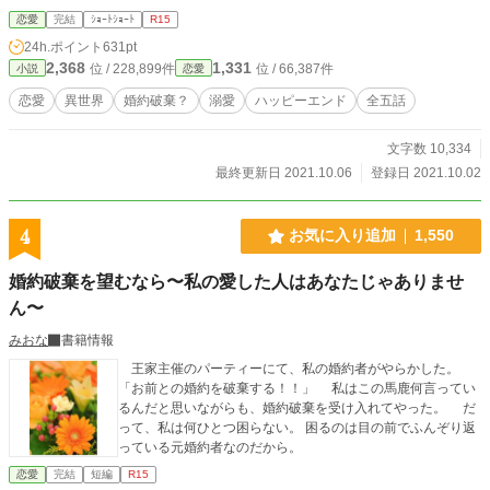
恋愛
完結
ｼｮｰﾄｼｮｰﾄ
R15
24h.ポイント
631pt
2,368
1,331
位 / 228,899件
位 / 66,387件
小説
恋愛
恋愛
異世界
婚約破棄？
溺愛
ハッピーエンド
全五話
文字数 10,334
最終更新日 2021.10.06
登録日 2021.10.02
4
お気に入り追加
1,550
婚約破棄を望むなら〜私の愛した人はあなたじゃありませ
ん〜
みおな
書籍情報
王家主催のパーティーにて、私の婚約者がやらかした。
「お前との婚約を破棄する！！」 私はこの馬鹿何言ってい
るんだと思いながらも、婚約破棄を受け入れてやった。 だ
って、私は何ひとつ困らない。 困るのは目の前でふんぞり返
っている元婚約者なのだから。
恋愛
完結
短編
R15