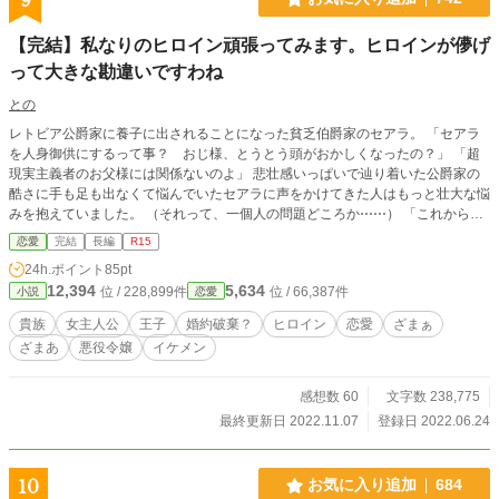
【完結】私なりのヒロイン頑張ってみます。ヒロインが儚げ
って大きな勘違いですわね
との
レトビア公爵家に養子に出されることになった貧乏伯爵家のセアラ。 「セアラ
を人身御供にするって事？ おじ様、とうとう頭がおかしくなったの？」 「超
現実主義者のお父様には関係ないのよ」 悲壮感いっぱいで辿り着いた公爵家の
酷さに手も足も出なくて悩んでいたセアラに声をかけてきた人はもっと壮大な悩
みを抱えていました。 （それって、一個人の問題どころか⋯⋯） 「これからは
淑女らしく」ってお兄様と約束してたセアラは無事役割を全うできるの！？
恋愛
完結
長編
R15
「お兄様、わたくし計画変更しますわ。兎に角長生きできるよう経験を活かして
24h.ポイント
85pt
闘いあるのみです！」 呪いなんて言いつつ全然怖くない貧乏セアラの健闘？成
12,394
5,634
位 / 228,899件
位 / 66,387件
小説
恋愛
り上がり？ 頑張ります。 「問題は⋯⋯お兄様は意外なところでポンコツになる
からそこが一番の心配ですの」 ーーーーーー タイトルちょっぴり変更しました
貴族
女主人公
王子
婚約破棄？
ヒロイン
恋愛
ざまぁ
(● ˃̶͈̀ロ˂̶͈́)੭ꠥ⁾⁾ さらに⋯⋯長編に変更しました。ストックが溜まりすぎたので、少
ざまあ
悪役令嬢
イケメン
しスピードアップして公開する予定です。 ゆるふわの中世ヨーロッパ、幻の国
の設定です。 体調不良で公開ストップしておりましたが、完結まで予約致しま
した。ᕦ(ò_óˇ)ᕤ ご一読いただければ嬉しいです。 Ｒ15は念の為・・
感想数 60
文字数 238,775
最終更新日 2022.11.07
登録日 2022.06.24
10
お気に入り追加
684