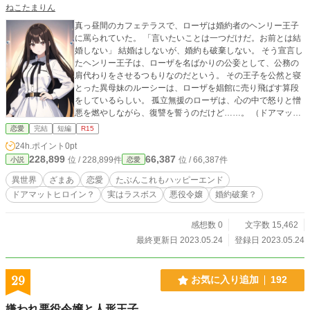
ねこたまりん
真っ昼間のカフェテラスで、ローザは婚約者のヘンリー王子
に罵られていた。 「言いたいことは一つだけだ。お前とは結
婚しない」 結婚はしないが、婚約も破棄しない。 そう宣言し
たヘンリー王子は、ローザを名ばかりの公妾として、公務の
肩代わりをさせるつもりなのだという。 その王子を公然と寝
とった異母妹のルーシーは、ローザを娼館に売り飛ばす算段
をしているらしい。 孤立無援のローザは、心の中で怒りと憎
悪を燃やしながら、復讐を誓うのだけど……。 （ドアマット
系ヒロインの婚約破棄ものを目指して書き始めたはずなんで
恋愛
完結
短編
R15
すが、想定外のところに着地してます…） 続編「悪役令嬢
24h.ポイント
0pt
は、昨日隣国に出荷されました」の連載を始めました（不定
228,899
66,387
位 / 228,899件
位 / 66,387件
小説
恋愛
期）。
異世界
ざまあ
恋愛
たぶんこれもハッピーエンド
ドアマットヒロイン？
実はラスボス
悪役令嬢
婚約破棄？
感想数 0
文字数 15,462
最終更新日 2023.05.24
登録日 2023.05.24
29
お気に入り追加
192
嫌われ悪役令嬢と人形王子