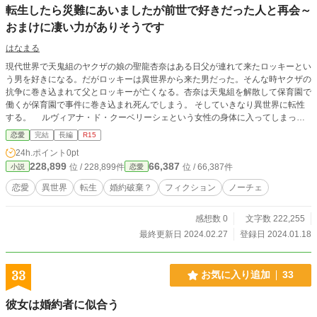
転生したら災難にあいましたが前世で好きだった人と再会～
おまけに凄い力がありそうです
はなまる
現代世界で天鬼組のヤクザの娘の聖龍杏奈はある日父が連れて来たロッキーとい
う男を好きになる。だがロッキーは異世界から来た男だった。そんな時ヤクザの
抗争に巻き込まれて父とロッキーが亡くなる。杏奈は天鬼組を解散して保育園で
働くが保育園で事件に巻き込まれ死んでしまう。 そしていきなり異世界に転性
する。 ルヴィアナ・ド・クーベリーシェという女性の身体に入ってしまった
杏奈はもうこの世界で生きていくしかないと心を決める。だがルヴィアナは嫉妬
恋愛
完結
長編
R15
深く酷い女性で婚約者から嫌われていた。何とか関係を修復させたいと努力する
24h.ポイント
0pt
が婚約者に好きな人が出来てあえなく婚約解消。そしてラノベで読んだ修道院に
228,899
66,387
位 / 228,899件
位 / 66,387件
小説
恋愛
行くことに。けれどいつの間にか違う人が婚約者になって結婚話が進んで行く。
でもその人はロッキーにどことなく似ていて気になっていた人で…
恋愛
異世界
転生
婚約破棄？
フィクション
ノーチェ
感想数 0
文字数 222,255
最終更新日 2024.02.27
登録日 2024.01.18
33
お気に入り追加
33
彼女は婚約者に似合う