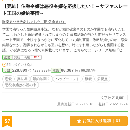
【完結】伯爵令嬢は悪役令嬢を応援したい！～サファスレー
ト王国の婚約事情～
咲楽えび＠改名しました（旧 佐倉えび）
学園で流行った婚約破棄小説。 なぜか婚約破棄そのものが学園でも流行りだし
て…… わたしも婚約破棄されてしまうの？ 政略結婚が当たり前だったサファス
レート王国で、小説をきっかけに変化していく婚約事情。政略結婚なのか、恋愛
結婚なのか。翻弄されながらも互いを想い、時にすれ違いながらも奮闘する物
語。 小説家になろう様でも掲載しています。 こちらでは、シリーズ短編『ヒロ
インの髪がピンクだなんて知らなかった』を番外編として掲載します。 本編→
恋愛
完結
長編
R15
番外編→本編と、前後しますが、話の流れをわかりやすくするためです。ご了承
24h.ポイント
0pt
ください。 本編完結しました。SSは糖度高めです。 ※R15は保険です。
228,899
66,387
位 / 228,899件
位 / 66,387件
小説
恋愛
恋愛
異世界
婚約破棄？
ハッピーエンド
溺愛
多視点
悪役令嬢は小説の中
文字数 218,661
最終更新日 2022.09.18
登録日 2022.06.24
27
お気に入り追加
61