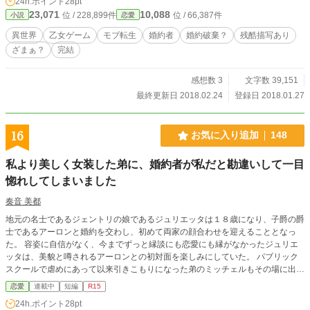
24h.ポイント
28pt
23,071
10,088
位 / 228,899件
位 / 66,387件
小説
恋愛
異世界
乙女ゲーム
モブ転生
婚約者
婚約破棄？
残酷描写あり
ざまぁ？
完結
感想数 3
文字数 39,151
最終更新日 2018.02.24
登録日 2018.01.27
16
お気に入り追加
148
私より美しく女装した弟に、婚約者が私だと勘違いして一目
惚れしてしまいました
奏音 美都
地元の名士であるジェントリの娘であるジュリエッタは１８歳になり、子爵の爵
士であるアーロンと婚約を交わし、初めて両家の顔合わせを迎えることとなっ
た。 容姿に自信がなく、今までずっと縁談にも恋愛にも縁がなかったジュリエ
ッタは、美貌と噂されるアーロンとの初対面を楽しみにしていた。 パブリック
スクールで虐めにあって以来引きこもりになった弟のミッチェルもその場に出る
ことになっていたのだが、あろうことか彼は女装して登場した。 そして、あろ
恋愛
連載中
短編
R15
うことかアーロンはミッチェルを婚約者だと勘違いし、一目惚れしてしまうので
24h.ポイント
28pt
あった。