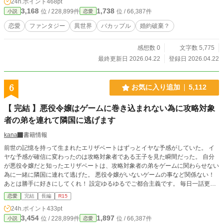
24h.ポイント
468pt
3,168
1,738
位 / 228,899件
位 / 66,387件
小説
恋愛
恋愛
ファンタジー
異世界
バカップル
婚約破棄？
感想数 0
文字数 5,775
最終更新日 2026.04.22
登録日 2026.04.22
6
お気に入り追加
5,112
【 完結 】悪役令嬢はゲームに巻き込まれない為に攻略対象
者の弟を連れて隣国に逃げます
kana
書籍情報
前世の記憶を持って生まれたエリザベートはずっとイヤな予感がしていた。 イ
ヤな予感が確信に変わったのは攻略対象者である王子を見た瞬間だった。 自分
が悪役令嬢だと知ったエリザベートは、攻略対象者の弟をゲームに関わらせない
為に一緒に隣国に連れて逃げた。 悪役令嬢がいないゲームの事など関係ない！
あとは勝手に好きにしてくれ！ 設定ゆるゆるでご都合主義です。 毎日一話更新
していきます。
恋愛
完結
長編
R15
24h.ポイント
433pt
3,454
1,897
位 / 228,899件
位 / 66,387件
小説
恋愛