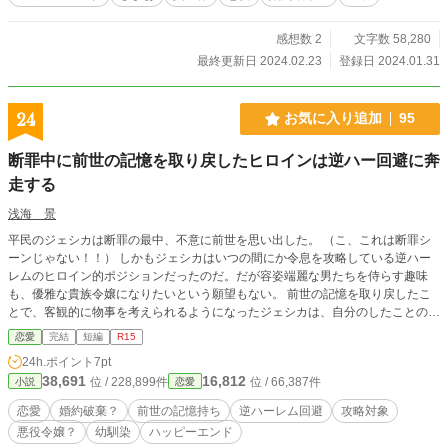
感想数 2
文字数 58,280
最終更新日 2024.02.23
登録日 2024.01.31
24
お気に入り追加
95
断罪中に前世の記憶を取り戻したヒロインは逆ハー回避に奔
走する
浅海 景
平民のジェシカは断罪の最中、不意に前世を思い出した。 （こ、これは断罪シ
ーンじゃない！！） しかもジェシカはいつの間にか令息を攻略している逆ハー
レムのヒロイン的ポジションだったのだ。だが容姿端麗な男たちを侍らす趣味
も、優雅な貴族令嬢になりたいという願望もない。 前世の記憶を取り戻したこ
とで、客観的に物事を考えられるようになったジェシカは、自分のしたことの責
任を取ろうとするのだが――。
恋愛
完結
短編
R15
24h.ポイント
7pt
38,691
16,812
位 / 228,899件
位 / 66,387件
小説
恋愛
恋愛
婚約破棄？
前世の記憶持ち
逆ハーレム回避
攻略対象
悪役令嬢？
幼馴染
ハッピーエンド