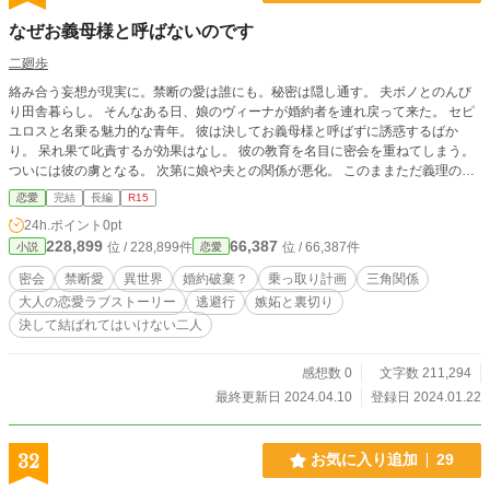
なぜお義母様と呼ばないのです
二廻歩
絡み合う妄想が現実に。禁断の愛は誰にも。秘密は隠し通す。 夫ボノとのんび
り田舎暮らし。 そんなある日、娘のヴィーナが婚約者を連れ戻って来た。 セピ
ユロスと名乗る魅力的な青年。 彼は決してお義母様と呼ばずに誘惑するばか
り。 呆れ果て叱責するが効果はなし。 彼の教育を名目に密会を重ねてしまう。
ついには彼の虜となる。 次第に娘や夫との関係が悪化。 このままただ義理の親
子の関係であるべきかそれとも…… それぞれの思惑が交わりついに大事件が勃
恋愛
完結
長編
R15
発。 セピユロスとディーテの禁断の愛の物語。
24h.ポイント
0pt
228,899
66,387
位 / 228,899件
位 / 66,387件
小説
恋愛
密会
禁断愛
異世界
婚約破棄？
乗っ取り計画
三角関係
大人の恋愛ラブストーリー
逃避行
嫉妬と裏切り
決して結ばれてはいけない二人
感想数 0
文字数 211,294
最終更新日 2024.04.10
登録日 2024.01.22
32
お気に入り追加
29