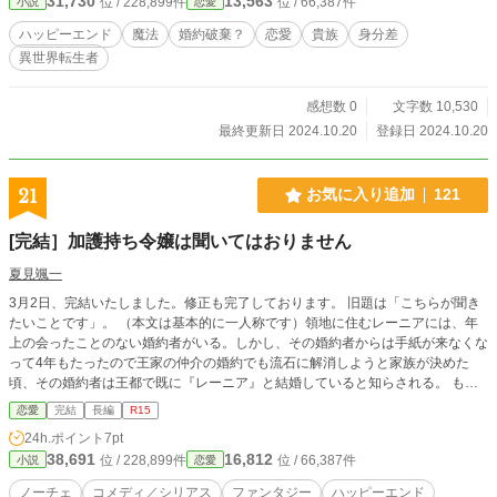
31,730
13,563
位 / 228,899件
位 / 66,387件
小説
恋愛
―ん？」 空耳だろうか。 なんとも婚約者らしい発言が聞
こえた気がする。 「近くで見るとディアナの髪の色は、白銀
ハッピーエンド
魔法
婚約破棄？
恋愛
貴族
身分差
のようで綺麗だな」 「（え？ セレスティノ様が壊れ
異世界転生者
た！？）……そんな、ことは？ いつものように『醜い灰被
りの髪』だって言ってくださって構わないのですが……」
「わ、私は一度だってそんなことは──いや、口には出してい
感想数 0
文字数 10,530
なかったが、そう思っていた時がある。自分が浅慮だった。
最終更新日 2024.10.20
登録日 2024.10.20
本当に申し訳ない」 別人のように接するセレスティノ様に困
惑するディアナ。 これは虐げられた令嬢が、セレスティノ
様の言動や振る舞いに鼓舞され、前世でのやりたかったこと
21
お気に入り追加
121
を思い出す。 虐げられた才能令嬢×エリート王宮魔術師のラ
ブコメディ
[完結］加護持ち令嬢は聞いてはおりません
夏見颯一
3月2日、完結いたしました。修正も完了しております。 旧題は「こちらが聞き
たいことです」。 （本文は基本的に一人称です）領地に住むレーニアには、年
上の会ったことのない婚約者がいる。しかし、その婚約者からは手紙が来なくな
って4年もたったので王家の仲介の婚約でも流石に解消しようと家族が決めた
頃、その婚約者は王都で既に『レーニア』と結婚していると知らされる。 もう
レーニアには何の気持ちもなかったが、流石にどうなっているのか聞きに王都に
恋愛
完結
長編
R15
行きました。 ただ事情を聞きに行っただけのつもりのレーニアはその後、王女
24h.ポイント
7pt
と入れ替わったり、脳内友人になったり、王妃にならないかと誘われたり、婚約
38,691
16,812
位 / 228,899件
位 / 66,387件
小説
恋愛
破棄されたり、女王にならないかと言われたりと、自分の周りの状況を聞きたい
だけなのに、色々巻き込まれます。根底はシリアスなのですが、主人公の言動と
ノーチェ
コメディ／シリアス
ファンタジー
ハッピーエンド