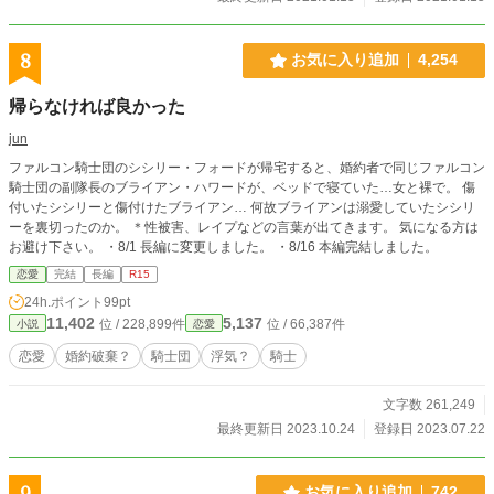
8
お気に入り追加
4,254
帰らなければ良かった
jun
ファルコン騎士団のシシリー・フォードが帰宅すると、婚約者で同じファルコン
騎士団の副隊長のブライアン・ハワードが、ベッドで寝ていた…女と裸で。 傷
付いたシシリーと傷付けたブライアン… 何故ブライアンは溺愛していたシシリ
ーを裏切ったのか。 ＊性被害、レイプなどの言葉が出てきます。 気になる方は
お避け下さい。 ・8/1 長編に変更しました。 ・8/16 本編完結しました。
恋愛
完結
長編
R15
24h.ポイント
99pt
11,402
5,137
位 / 228,899件
位 / 66,387件
小説
恋愛
恋愛
婚約破棄？
騎士団
浮気？
騎士
文字数 261,249
最終更新日 2023.10.24
登録日 2023.07.22
9
お気に入り追加
742