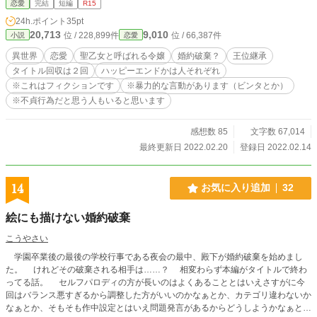
恋愛
完結
短編
R15
甘の砂糖に蜂蜜を練り合わせて練乳をかけたような甘い話ではありません。 ※
24h.ポイント
35pt
タイトル句読点で終わっていますが間違いではありません。 ※作者の勝手な設
20,713
9,010
位 / 228,899件
位 / 66,387件
小説
恋愛
定の為こうではないか、あぁではないかと言う一般的な物とは似て非なると考え
て下さい ※架空のお話です。現実世界の話ではありません。 史実などに基づ
異世界
恋愛
聖乙女と呼ばれる令嬢
婚約破棄？
王位継承
いたものではない事をご理解ください。 ※作者都合のご都合主義、創作の話で
タイトル回収は２回
ハッピーエンドかは人それぞれ
す。至って真面目に書いています。 ※リアルで似たようなものが出てくると思
※これはフィクションです
※暴力的な言動があります（ビンタとか）
いますが気のせいです。 ※爵位や言葉使いなど現実世界、他の作者さんの作品
とは異なります（似てるモノ、同じものもあります） ※誤字脱字結構多い作者
※不貞行為だと思う人もいると思います
です（ごめんなさい）コメント欄より教えて頂けると非常に助かります。 ※過
去の作風とちょっと違うかも知れません。 ※R15としていますが、R18にする
感想数 85
文字数 67,014
可能性もあります。
最終更新日 2022.02.20
登録日 2022.02.14
14
お気に入り追加
32
絵にも描けない婚約破棄
こうやさい
学園卒業後の最後の学校行事である夜会の最中、殿下が婚約破棄を始めまし
た。 けれどその破棄される相手は……？ 相変わらず本編がタイトルで終わ
ってる話。 セルフパロディの方が長いのはよくあることとはいえさすがに今
回はバランス悪すぎるから調整した方がいいのかなぁとか、カテゴリ違わないか
なぁとか、そもそも作中設定とはいえ問題発言があるからどうしようかなぁとか