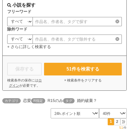
小説を探す
フリーワード
除外ワード
+ さらに詳しく検索する
保存する
51
件を検索する
検索条件の保存には
ロ
× 検索条件をクリアする
グイン
が必要です。
恋愛
R15のみ
婚約破棄？
カテゴリ
R指定
タグ
1
2
51
件