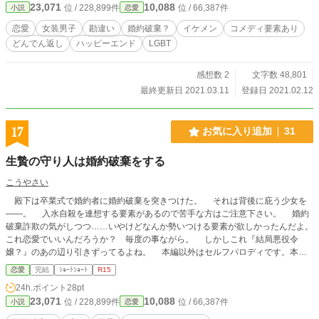
23,071
10,088
位 / 228,899件
位 / 66,387件
小説
恋愛
恋愛
女装男子
勘違い
婚約破棄？
イケメン
コメディ要素あり
どんでん返し
ハッピーエンド
LGBT
感想数 2
文字数 48,801
最終更新日 2021.03.11
登録日 2021.02.12
17
お気に入り追加
31
生贄の守り人は婚約破棄をする
こうやさい
殿下は卒業式で婚約者に婚約破棄を突きつけた。 それは背後に庇う少女を
――。 入水自殺を連想する要素があるので苦手な方はご注意下さい。 婚約
破棄詐欺の気がしつつ……いやけどなんか勢いつける要素が欲しかったんだよ。
これ恋愛でいいんだろうか？ 毎度の事ながら。 しかしこれ『結局悪役令
嬢？』のあの辺り引きずってるよね。 本編以外はセルフパロディです。本編
のイメージ及び設定を著しく損なう可能性があります。ご了承ください。 こ
恋愛
完結
ｼｮｰﾄｼｮｰﾄ
R15
ーゆーの微妙だけど一応「メリバ」っていっていいんだろーか？ この間メリバ
24h.ポイント
28pt
って説明してあった話が最終的に幸せな人が一人もいないように読めたので定義
23,071
10,088
位 / 228,899件
位 / 66,387件
小説
恋愛
を勘違いしていたのか読み方がおかしいのかと悩んでいる。 ただいま諸事情
で出すべきか否か微妙なので棚上げしてたのとか自サイトの方に上げるべきかど