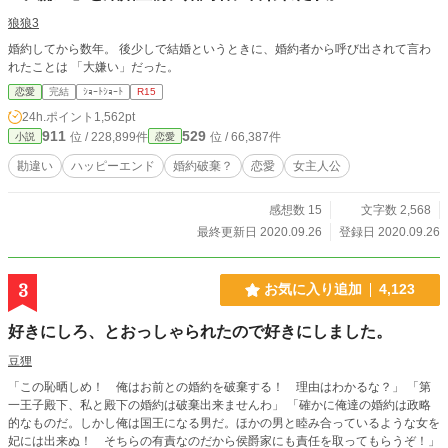
狼狼3
婚約してから数年。 後少しで結婚というときに、婚約者から呼び出されて言わ
れたことは 「大嫌い」だった。
恋愛
完結
ｼｮｰﾄｼｮｰﾄ
R15
24h.ポイント
1,562pt
911
529
位 / 228,899件
位 / 66,387件
小説
恋愛
勘違い
ハッピーエンド
婚約破棄？
恋愛
女主人公
感想数 15
文字数 2,568
最終更新日 2020.09.26
登録日 2020.09.26
3
お気に入り追加
4,123
好きにしろ、とおっしゃられたので好きにしました。
豆狸
「この恥晒しめ！ 俺はお前との婚約を破棄する！ 理由はわかるな？」 「第
一王子殿下、私と殿下の婚約は破棄出来ませんわ」 「確かに俺達の婚約は政略
的なものだ。しかし俺は国王になる男だ。ほかの男と睦み合っているような女を
妃には出来ぬ！ そちらの有責なのだから侯爵家にも責任を取ってもらうぞ！」