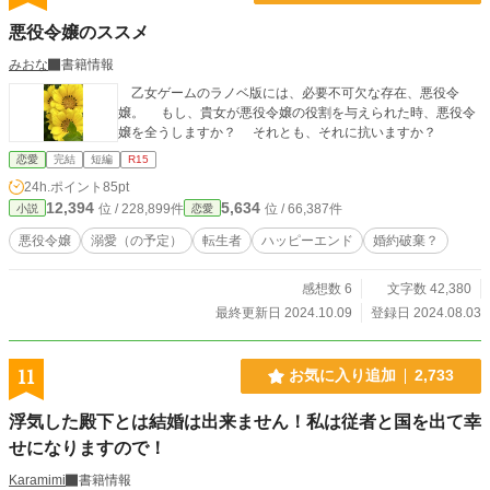
悪役令嬢のススメ
みおな
書籍情報
乙女ゲームのラノベ版には、必要不可欠な存在、悪役令
嬢。 もし、貴女が悪役令嬢の役割を与えられた時、悪役令
嬢を全うしますか？ それとも、それに抗いますか？
恋愛
完結
短編
R15
24h.ポイント
85pt
12,394
5,634
位 / 228,899件
位 / 66,387件
小説
恋愛
悪役令嬢
溺愛（の予定）
転生者
ハッピーエンド
婚約破棄？
感想数 6
文字数 42,380
最終更新日 2024.10.09
登録日 2024.08.03
11
お気に入り追加
2,733
浮気した殿下とは結婚は出来ません！私は従者と国を出て幸
せになりますので！
Karamimi
書籍情報