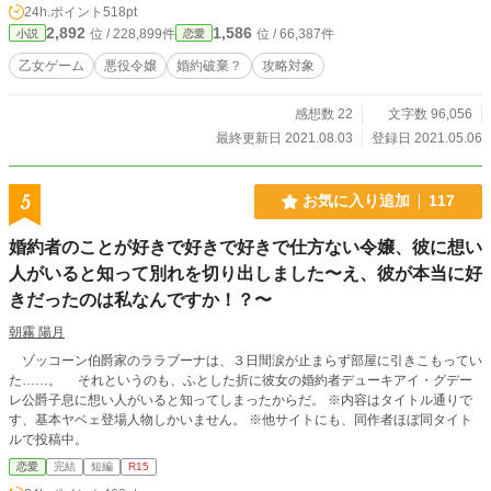
24h.ポイント
518pt
2,892
1,586
位 / 228,899件
位 / 66,387件
小説
恋愛
乙女ゲーム
悪役令嬢
婚約破棄？
攻略対象
感想数 22
文字数 96,056
最終更新日 2021.08.03
登録日 2021.05.06
5
お気に入り追加
117
婚約者のことが好きで好きで好きで仕方ない令嬢、彼に想い
人がいると知って別れを切り出しました〜え、彼が本当に好
きだったのは私なんですか！？〜
朝霧 陽月
ゾッコーン伯爵家のララブーナは、３日間涙が止まらず部屋に引きこもってい
た……。 それというのも、ふとした折に彼女の婚約者デューキアイ・グデー
レ公爵子息に想い人がいると知ってしまったからだ。 ※内容はタイトル通りで
す、基本ヤベェ登場人物しかいません。 ※他サイトにも、同作者ほぼ同タイト
ルで投稿中。
恋愛
完結
短編
R15