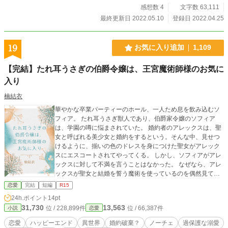
感想数 4
文字数 63,111
最終更新日 2022.05.10
登録日 2022.04.25
19
お気に入り追加
1,109
【完結】たれ耳うさぎの伯爵令嬢は、王宮魔術師様のお気に
入り
楠結衣
華やかな卒業パーティーのホール、一人ため息を飲み込むソ
フィア。 たれ耳うさぎ獣人であり、伯爵家令嬢のソフィア
は、学園の噂に悩まされていた。 婚約者のアレックスは、聖
女と呼ばれる美少女と婚約をするという。そんな中、見せつ
けるように、揃いの色のドレスを身につけた聖女がアレック
スにエスコートされてやってくる。 しかし、ソフィアがアレ
ックスに対して不満を言うことはなかった。 なぜなら、アレ
ックスが聖女と結婚を誓う魔術を使っているのを偶然見てし
まったから。 せめて、婚約破棄される瞬間は、アレックスの
恋愛
完結
短編
R15
お気に入りだったたれ耳が、可愛く見えるように願うソフィ
24h.ポイント
14pt
ア。 「ソフィーの耳は、ふわふわで気持ちいいね」 「ソフィ
31,730
13,563
位 / 228,899件
位 / 66,387件
小説
恋愛
ーはどれだけ僕を夢中にさせたいのかな……」 かつて掛けら
れた甘い言葉の数々が、ソフィアの胸を締め付ける。 執着し
恋愛
ハッピーエンド
異世界
婚約破棄？
ノーチェ
過保護な溺愛