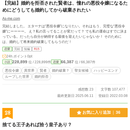
【完結】婚約を拒否された賢者は、憧れの悪役令嬢になるた
めにどうしても婚約してから破棄されたい
As-me.com
完結しました。 エターナは“悪役令嬢”になりたい。それはもう、完璧な“悪役令
嬢”にーーーー。 え？私の言ってることが変だって？ でも私の運命はすでに決ま
っている。だったら自分が納得する最後を迎えたいじゃないか！ そのために
は、婚約して将来婚約破棄してもらうのだ！
恋愛
完結
短編
R15
24h.ポイント
0pt
228,899
66,387
位 / 228,899件
位 / 66,387件
小説
恋愛
悪役令嬢
異世界
賢者
婚約破棄？
聖女候補
ハッピーエンド
ループした世界
婚約拒否
感想数 23
文字数 107,477
最終更新日 2025.06.11
登録日 2022.03.08
28
お気に入り追加
36
捨てる王子あれば拾う皇子あり？