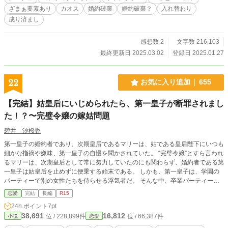
濃い人々によってたまにカオスになっております。 （プロット完成済みです
ざまぁ要素あり
カオス
婚約破棄
婚約破棄？
入れ替わり
が、書いている途中で大幅に変えるかもしれないので内容説明は省略していま
成り済まし
す。本文が進んだために内容紹介は更新しております） シリアスとコメディが
混じっており、ややカオスです。主人公はやや天然です。R15は保険。 無断転
載、作者の許可なきAI利用を禁じます。
感想数 2
文字数 216,103
最終更新日 2025.03.02
登録日 2025.01.27
22
お気に入り追加
655
【完結】姑皇后にいじめられたら、第一皇子が断罪されまし
た！？〜完璧令嬢の嫁姑問題
碧井 汐桜香
第一皇子の婚約者であり、次期皇后であるマリーは、姑である皇后陛下にいつも
細かな指摘や嫌味、第一皇子の自慢を聞かされていた。 “完璧令嬢”とすら言われ
るマリーは、次期皇后として常に努力していたのにも関わらず、婚約者である第
一皇子は姑皇后を止めずに便乗する始末である。 しかも、第一皇子は、学園の
パーティーで別の女性たちを侍らせる浮気者だ。 そんな中、卒業パーティーが
開催された。そこでも、第一皇子はマリーのエスコートをしてくれない。 その
恋愛
完結
長編
R15
姿を見た皇后陛下はマリーに激怒し、詰め寄った。 そもそも、皇后は浮気が大
24h.ポイント
7pt
嫌い。愛息子の浮気なんて絶対許せない。まさかの皇后からの第一皇子と泥棒猫
38,691
16,812
位 / 228,899件
位 / 66,387件
小説
恋愛
への“ざまぁ”と“断罪”である。 マリーはその後、第二皇子に溺愛されるのであっ
た。 実は、皇后の“嫁いびり”にも裏側があって…… 小説家になろう様にも掲載