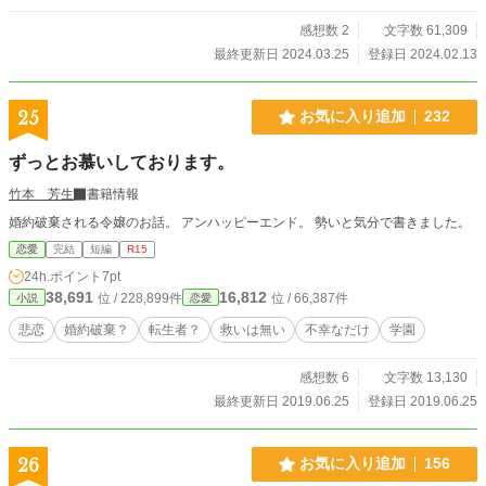
感想数 2
文字数 61,309
最終更新日 2024.03.25
登録日 2024.02.13
25
お気に入り追加
232
ずっとお慕いしております。
竹本 芳生
書籍情報
婚約破棄される令嬢のお話。 アンハッピーエンド。 勢いと気分で書きました。
恋愛
完結
短編
R15
24h.ポイント
7pt
38,691
16,812
位 / 228,899件
位 / 66,387件
小説
恋愛
悲恋
婚約破棄？
転生者？
救いは無い
不幸なだけ
学園
感想数 6
文字数 13,130
最終更新日 2019.06.25
登録日 2019.06.25
26
お気に入り追加
156