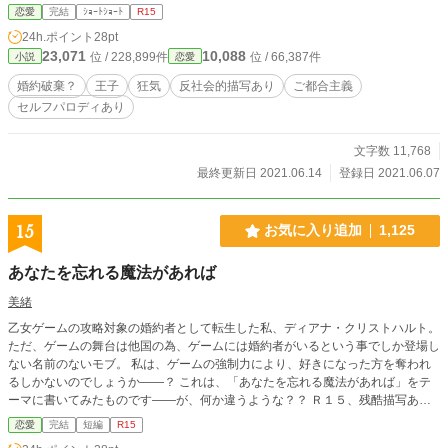
考えつつ放置してた話。結局なんっにも直ってない（爆）。 そしてこれ、親
恋愛
完結
ｼｮｰﾄｼｮｰﾄ
R15
世代の話の方が多分面白い。 本編以外はセルフパロディです。本編のイメー
24h.ポイント
28pt
ジ及び設定を著しく損なう可能性があります。ご了承ください。 いい加減ス
23,071
10,088
位 / 228,899件
位 / 66,387件
小説
恋愛
マホがだましだましでも使うのキツくなったのでガワを買い換えましてね、ああ
文章入力がしづらい。で環境移してる時に同期設定ミスりまして……スマホから
婚約破棄？
王子
狂気
反社会的描写あり
ご都合主義
PCからサーバーからデータまとめて消えた。PCに前にバックアップしたの見つ
セルフパロディあり
けたんだけどいじってる可能性があるので確認しないと。これ以上滞らせてどう
するんだが。 という理由でかなり前に書き終わってていじった記憶はないも
のを一応お知らせ代わりにアップ。けど内容的にアレだからこれこそいじっとけ
文字数 11,768
よって感じのヤツだな。 ただいま諸事情で出すべきか否か微妙なので棚上げ
最終更新日 2021.06.14
登録日 2021.06.07
してたのとか自サイトの方に上げるべきかどうか悩んでたのとか大昔のとかを放
出中です。見直しもあまり出来ないのでいつも以上に誤字脱字等も多いです。ご
了承下さい。
15
お気に入り追加
1,125
あなたを忘れる魔法があれば
美緒
乙女ゲームの攻略対象の婚約者として転生した私、ディアナ・クリストハルト。
ただ、ゲームの舞台は他国の為、ゲームには婚約者がいるという事でしか登場し
ない名前のないモブ。 私は、ゲームの強制力により、好きになった方を奪われ
るしかないのでしょうか――？ これは、「あなたを忘れる魔法があれば」をテ
ーマに書いてみたものです――が、何か違うような？？ Ｒ１５、残酷描写あり
は保険。乙女ゲーム要素も空気に近いです。 ※小説家になろう、カクヨムにも
恋愛
完結
短編
R15
掲載してます