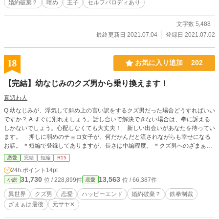
婚約破棄？
暗め
王子
セルフパロディあり
うか悩んでたのとか大昔のとかを放出中です。見直しもあまり出来ないのでいつ
も以上に誤字脱字等も多いです。ご了承下さい。
文字数 5,488
最終更新日 2021.07.04
登録日 2021.07.02
18
お気に入り追加
202
【完結】幼なじみのクズ男から乗り換えます！
真辺わ人
Q.幼なじみが、浮気して斜め上の言い訳をするクズ男だった場合どうすればいい
ですか？ A.すぐに別れましょう。話し合いで解決できない場合は、拳に訴える
しかないでしょう。心配しなくても大丈夫！ 新しい出会いがあなたを待ってい
ます。 押しに弱めのチョロ女子が、何だかんだと流されながらも幸せになる
お話。 ＊短編で登録してありますが、長さは中編程度。 ＊クズ男へのざまぁは
（27）辺りです（ざまぁと言えるのか……？）。 ＊他サイトにも重複投稿して
恋愛
完結
短編
R15
います。
24h.ポイント
14pt
31,730
13,563
位 / 228,899件
位 / 66,387件
小説
恋愛
異世界
クズ男
恋愛
ハッピーエンド
婚約破棄？
鉄拳制裁
ざまぁは最後
元サヤ‪✕‬