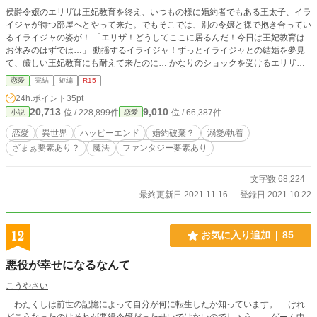
侯爵令嬢のエリザは王妃教育を終え、いつもの様に婚約者でもある王太子、イラ
イジャが待つ部屋へとやって来た。でもそこでは、別の令嬢と裸で抱き合ってい
るイライジャの姿が！ 「エリザ！どうしてここに居るんだ！今日は王妃教育は
お休みのはずでは…」 動揺するイライジャ！ずっとイライジャとの結婚を夢見
て、厳しい王妃教育にも耐えて来たのに… かなりのショックを受けるエリザ。
どうしてもイライジャとの婚約を継続する事が出来ないと判断し、思い切って父
恋愛
完結
短編
R15
親に相談するも 「浮気の1つや2つでギャーギャー騒ぐな！そもそも、お前はた
24h.ポイント
35pt
だ王妃になって、この家の為に尽くせばいいんだ！」 そう一喝されてしまう！
20,713
9,010
位 / 228,899件
位 / 66,387件
小説
恋愛
「お嬢様、そんなにお辛いなら、私とこの国を出ませんか？私がお嬢様を全力で
お守りしますから」 涙を流すエリザに、そう声を掛けて来たのは従者のジャッ
恋愛
異世界
ハッピーエンド
婚約破棄？
溺愛/執着
クだった。このまま孤独に耐えながら、なりたくもない王妃をさせられるくらい
ざまぁ要素あり？
魔法
ファンタジー要素あり
なら、いっその事ジャックと一緒に国を出るのもいいかもしれない！ そう思っ
たエリザは、ジャックと共に国を出る事に！
文字数 68,224
最終更新日 2021.11.16
登録日 2021.10.22
12
お気に入り追加
85
悪役が幸せになるなんて
こうやさい
わたくしは前世の記憶によって自分が何に転生したか知っています。 けれ
どこうなったのはそれが悪役令嬢だったせいではないのでしょう。 ゲーム中