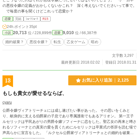
の悪役令嬢の定義がおかしくないかこれ？ 深く考えないでくださいって事で。
で毎度の事を聞くけどこれって恋愛か？
恋愛
完結
ｼｮｰﾄｼｮｰﾄ
R15
24h.ポイント
35pt
20,713
9,010
位 / 228,899件
位 / 66,387件
小説
恋愛
婚約破棄？
悪役令嬢？
転生
乙女ゲーム
暗め
文字数 3,297
最終更新日 2018.02.02
登録日 2018.01.31
13
お気に入り追加
2,125
もしも貴女が愛せるならば、
cyaru
公爵令嬢ヴィアトリーチェには成し遂げたい事があった。 その思いをくみと
り、献身的に支える伯爵家の子息であり専属護衛でもあるアリオン。 第一王子
ルセリックは平民あがりの男爵令嬢ソフィーナに恋をした。聖乙女の再来と噂さ
れるソフィーナとの真実の愛を貫くためにルセリックは卒業式の答辞を読む場で
声高らかに宣言をした。 「ルクセル公爵家ヴィアトリーチェとの婚約を破棄
し、私はソフィーナに愛を捧げる」 ヴィアトリーチェは静かに微笑んだ。 ※激