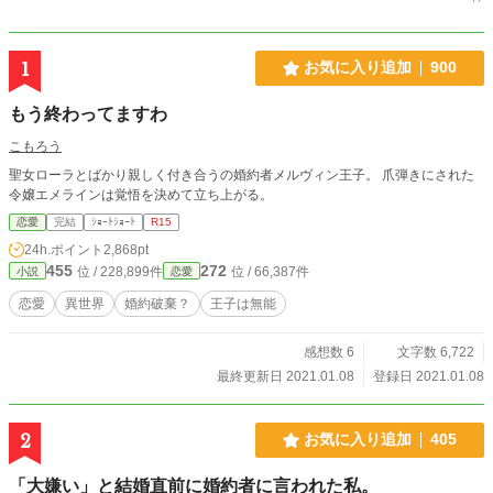
1
お気に入り追加
900
もう終わってますわ
こもろう
聖女ローラとばかり親しく付き合うの婚約者メルヴィン王子。 爪弾きにされた
令嬢エメラインは覚悟を決めて立ち上がる。
恋愛
完結
ｼｮｰﾄｼｮｰﾄ
R15
24h.ポイント
2,868pt
455
272
位 / 228,899件
位 / 66,387件
小説
恋愛
恋愛
異世界
婚約破棄？
王子は無能
感想数 6
文字数 6,722
最終更新日 2021.01.08
登録日 2021.01.08
2
お気に入り追加
405
「大嫌い」と結婚直前に婚約者に言われた私。