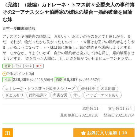
（完結）（続編）カトレーネ・トマス前々公爵夫人の事件簿
その2ーアナスタシヤ伯爵家の姉妹の場合ー婚約破棄を目論
む妹
青空一夏
書籍情報
アナスタシヤ伯爵家の姉妹は、お互いが、お互いのものをとても欲しがる。ま
だ、それが、物だったから良かったものの・・・今度はお互いの婚約者をうらや
ましがるようになって・・・妹は姉に嫉妬し、姉の婚約者を誘惑しようとする
が、なかなか、うまくいかず、自分の婚約者と協力して姉を脅し、婚約破棄させ
ようとする。 道を誤った人間に、正しい道を気がつかせるヒューマンドラマ的
物語。いろいろな人生が見られます。 ざまぁ、というよりは、迷える子羊を正
恋愛
完結
短編
R15
しい道に導くという感じかもしれません。 運営に問い合わせ済み・・・続編を
24h.ポイント
0pt
投稿するにあたっては、内容が独立していれば問題ないとの許可済み。 ＃カト
228,899
66,387
位 / 228,899件
位 / 66,387件
小説
恋愛
レーネ・トマス前々公爵夫人シリーズ さて、今回は、どんな解決へと導くので
しょうか？ 10話ほどの予定です。
カトレーネ・トマス前々公爵夫人シリーズ
姉妹対決
因果応報
ざまぁ有り
婚約破棄？
卑劣な男
脅し
ハッピーエンドあり
感想数 11
文字数 11,324
最終更新日 2021.03.10
登録日 2021.03.04
31
お気に入り追加
19