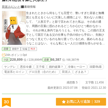
荷居人(にいと)
書籍情報
生まれたときから何をしても完璧で、整いすぎた容姿と無機
質とも言えるくらいに欠落した感情により、笑わない人物と
して、『人形王子』と影で言われてきた私は、その名の通
り、周囲の言葉に惑わされるどころか心ひとつ動かなかっ
た。 それが例え身内であろうとも。それでも、この国の王太
子として国王である父の仕事も子供の頃から手伝い、失敗ひ
とつなく支えているのも知り渡っているため、舐められるよ
うなことはない。 そんな私にも一人だけ感情を揺らがせるも
のがあった。唯一私が望み、叶えてもらった将来を約束した
恋愛
連載中
短編
R15
婚約者エリーゼ・ファルセ。 人形王子と言われる私を、人間
24h.ポイント
0pt
とし動かしてくれる彼女は、嫌われものだった。幼い頃から
228,899
66,387
位 / 228,899件
位 / 66,387件
小説
恋愛
公爵家の令嬢として生まれた彼女は、私と違い感情豊かで貴
族としてはあるまじき姿を見せてきた。 幼い頃からいたずら
ヤンデレ
悪役令嬢
王子様
婚約破棄？
冷徹ヒーロー
溺愛/執着
好きで、不器用で、負けず嫌い。あまりに感情豊かでやりた
電波系ヒロイン
グロ注意（念のため）
荷居人
ざまあ？
い放題な彼女に周りは離れていって、残ったのは権力目当て
の取り巻き。それでも私は、 ただただそんな彼女に惹かれ
た。 バカで我が儘で自分に素直な彼女に。 そんな彼女を誰が
感想数 5
文字数 11,456
嫌おうと私は気にしなかった。彼女がそれで楽しくいられる
最終更新日 2023.07.06
登録日 2021.12.30
なら私の権力すらもおもちゃにしよう。 だけどここ最近。ど
うやら彼女を悪く言う噂が流れているみたいだ。 「どうして
やろうかな…………」 エリーゼは我が儘だけど、決して悪い
30
お気に入り追加
329
子ではないと教えてやらないとね……？