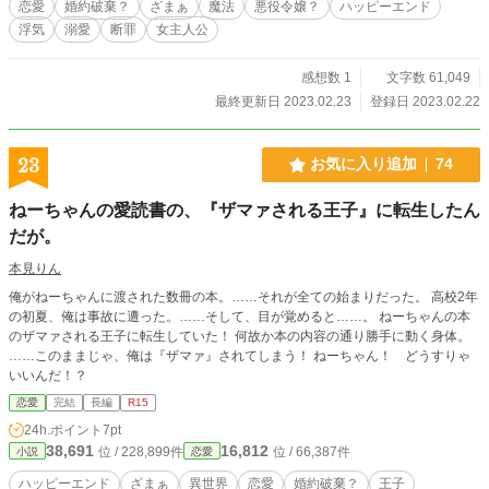
恋愛
婚約破棄？
ざまぁ
魔法
悪役令嬢？
ハッピーエンド
しております。
浮気
溺愛
断罪
女主人公
感想数 1
文字数 61,049
最終更新日 2023.02.23
登録日 2023.02.22
23
お気に入り追加
74
ねーちゃんの愛読書の、『ザマァされる王子』に転生したん
だが。
本見りん
俺がねーちゃんに渡された数冊の本。……それが全ての始まりだった。 高校2年
の初夏、俺は事故に遭った。……そして、目が覚めると……。 ねーちゃんの本
のザマァされる王子に転生していた！ 何故か本の内容の通り勝手に動く身体。
……このままじゃ、俺は『ザマァ』されてしまう！ ねーちゃん！ どうすりゃ
いいんだ！？
恋愛
完結
長編
R15
24h.ポイント
7pt
38,691
16,812
位 / 228,899件
位 / 66,387件
小説
恋愛
ハッピーエンド
ざまぁ
異世界
恋愛
婚約破棄？
王子