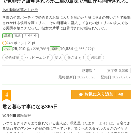
で冤罪だと証明されるが二重の意味で周囲から同情される。
あの時削ぎ落とした欲
学園の卒業パーティで婚約者のお気に入りを苛めたと身に覚えの無いことで断罪
されかける侯爵令嬢エリス。 その断罪劇に乱入してきたのはエリスの友人であ
る男爵令嬢ニナだった。彼女の片手には骨付き肉が握られていた。
恋愛
完結
ｼｮｰﾄｼｮｰﾄ
24h.ポイント
21pt
25,210
10,834
位 / 228,788件
位 / 66,372件
小説
恋愛
婚約破棄
ハッピーエンド
変人
微ざまぁ？
辺境伯
感想数 4
文字数 6,658
最終更新日 2022.03.23
登録日 2022.02.07
4
お気に入り追加
48
君と暮らす事になる365日
家具付
書籍情報
いつでもぎりぎりまで疲れている主人公、環依里（たまき より）は、自宅であ
る築28年のアパートの扉の前に立っている、驚くべきスタイルの良さのイケメ