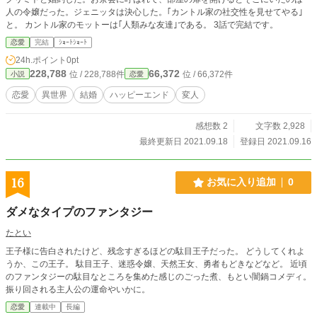
人の令嬢だった。ジェニッタは決心した。｢カントル家の社交性を見せてやる｣
と。 カントル家のモットーは｢人類みな友達｣である。 3話で完結です。
恋愛
完結
ｼｮｰﾄｼｮｰﾄ
24h.ポイント
0pt
228,788
66,372
位 / 228,788件
位 / 66,372件
小説
恋愛
恋愛
異世界
結婚
ハッピーエンド
変人
感想数 2
文字数 2,928
最終更新日 2021.09.18
登録日 2021.09.16
16
お気に入り追加
0
ダメなタイプのファンタジー
たとい
王子様に告白されたけど、残念すぎるほどの駄目王子だった。 どうしてくれよ
うか、この王子。 駄目王子、迷惑令嬢、天然王女、勇者もどきなどなど。 近頃
のファンタジーの駄目なところを集めた感じのごった煮、もとい闇鍋コメディ。
振り回される主人公の運命やいかに。
恋愛
連載中
長編