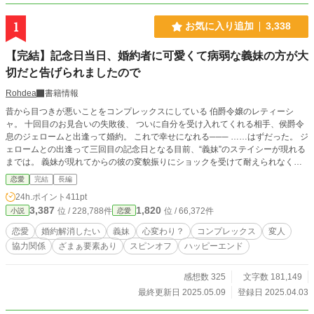
1
お気に入り追加
3,338
【完結】記念日当日、婚約者に可愛くて病弱な義妹の方が大
切だと告げられましたので
Rohdea
書籍情報
昔から目つきが悪いことをコンプレックスにしている 伯爵令嬢のレティーシ
ャ。 十回目のお見合いの失敗後、 ついに自分を受け入れてくれる相手、侯爵令
息のジェロームと出逢って婚約。 これで幸せになれる─── ……はずだった。 ジ
ェロームとの出逢って三回目の記念日となる目前、“義妹”のステイシーが現れる
までは。 義妹が現れてからの彼の変貌振りにショックを受けて耐えられなくな
ったレティーシャは、 周囲の反対を押し切って婚約の解消を申し出るが、 ジェ
恋愛
完結
長編
ロームには拒否され挙句の果てにはバカにされてしまう。 周囲とジェロームを
24h.ポイント
411pt
納得させるには、彼より上の男性を捕まえるしかない！ そう結論づけたレティ
3,387
1,820
位 / 228,788件
位 / 66,372件
小説
恋愛
ーシャは、 公爵家の令息、エドゥアルトに目をつける。 ……が、彼はなかなか
の曲者で────…… ※『結婚式当日、婚約者と姉に裏切られて惨めに捨てられ
恋愛
婚約解消したい
義妹
心変わり？
コンプレックス
変人
た花嫁ですが』 こちらの話に出て来るヒーローの友人？ 親友？ エドゥアルトに
協力関係
ざまぁ要素あり
スピンオフ
ハッピーエンド
も春を…… というお声を受けて彼の恋物語(？)となります。 ★関連作品★ 『誕
生日当日、親友に裏切られて婚約破棄された勢いでヤケ酒をしましたら』 エド
ゥアルトはこちらの話にも登場してます！ 逃走スマイルベビー・ジョシュアく
感想数 325
文字数 181,149
んの登場もこっちです！(※4/5追記)
最終更新日 2025.05.09
登録日 2025.04.03