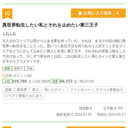
10
お気に入り追加
4
異世界転生したい私とそれを止めたい第三王子
くれくれ
主人公のフィリアは昔からとある夢を持っていた。それは、まるで小説の様に異
世界へ転生することだった。思いつく転生方法を何であろうと試そうとするフィ
リアをどうにかして止めたい変人と名高い第三王子。それぞれの背負う物を二人
で分け合って、少しずつ前を向くお話。これは転生したい系ヒロインと変人第三
王子のラブコメディです。
恋愛
連載中
長編
24h.ポイント
0pt
228,788
66,372
位 / 228,788件
位 / 66,372件
小説
恋愛
恋愛
異世界
変人
強いヒロイン
ファンタジー
ラブコメ要素あり
シリアス要素たまにあり
感想数 0
文字数 6,703
最終更新日 2024.07.01
登録日 2024.05.17