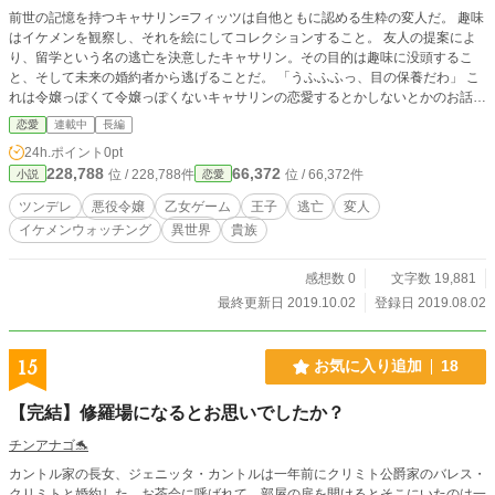
前世の記憶を持つキャサリン=フィッツは自他ともに認める生粋の変人だ。 趣味
はイケメンを観察し、それを絵にしてコレクションすること。 友人の提案によ
り、留学という名の逃亡を決意したキャサリン。その目的は趣味に没頭するこ
と、そして未来の婚約者から逃げることだ。 「うふふふっ、目の保養だわ」 こ
れは令嬢っぽくて令嬢っぽくないキャサリンの恋愛するとかしないとかのお話。
＊一話1500字程です。 ＊絵や香水にはあまり詳しくありませんので、一物語の
恋愛
連載中
長編
設定として認識して頂ければと思います。
24h.ポイント
0pt
228,788
66,372
位 / 228,788件
位 / 66,372件
小説
恋愛
ツンデレ
悪役令嬢
乙女ゲーム
王子
逃亡
変人
イケメンウォッチング
異世界
貴族
感想数 0
文字数 19,881
最終更新日 2019.10.02
登録日 2019.08.02
15
お気に入り追加
18
【完結】修羅場になるとお思いでしたか？
チンアナゴ🐬
カントル家の長女、ジェニッタ・カントルは一年前にクリミト公爵家のバレス・
クリミトと婚約した。お茶会に呼ばれて、部屋の扉を開けるとそこにいたのは一