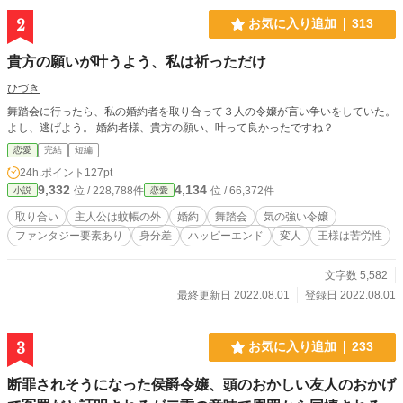
2
お気に入り追加
313
貴方の願いが叶うよう、私は祈っただけ
ひづき
舞踏会に行ったら、私の婚約者を取り合って３人の令嬢が言い争いをしていた。
よし、逃げよう。 婚約者様、貴方の願い、叶って良かったですね？
恋愛
完結
短編
24h.ポイント
127pt
9,332
4,134
位 / 228,788件
位 / 66,372件
小説
恋愛
取り合い
主人公は蚊帳の外
婚約
舞踏会
気の強い令嬢
ファンタジー要素あり
身分差
ハッピーエンド
変人
王様は苦労性
文字数 5,582
最終更新日 2022.08.01
登録日 2022.08.01
3
お気に入り追加
233
断罪されそうになった侯爵令嬢、頭のおかしい友人のおかげ