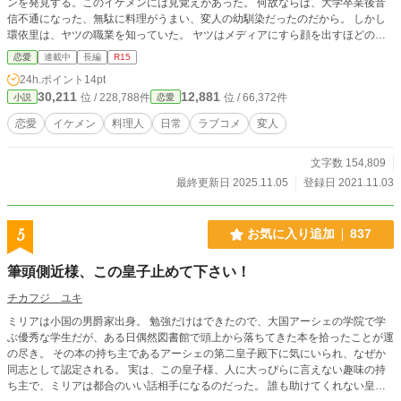
ンを発見する。このイケメンには見覚えがあった。 何故ならば、大学卒業後音
信不通になった、無駄に料理がうまい、変人の幼馴染だったのだから。 しかし
環依里は、ヤツの職業を知っていた。 ヤツはメディアにすら顔を出すほどの、
世間に知られた天才料理人だったのだ！ 取扱説明書が必要な変人（世間では天
恋愛
連載中
長編
R15
才料理人！？）×どこにでもいる一般人OL（通訳）の、ボケとツッコミがぶつか
24h.ポイント
14pt
りあうラブコメディ！（予定）
30,211
12,881
位 / 228,788件
位 / 66,372件
小説
恋愛
恋愛
イケメン
料理人
日常
ラブコメ
変人
文字数 154,809
最終更新日 2025.11.05
登録日 2021.11.03
5
お気に入り追加
837
筆頭側近様、この皇子止めて下さい！
チカフジ ユキ
ミリアは小国の男爵家出身。 勉強だけはできたので、大国アーシェの学院で学
ぶ優秀な学生だが、ある日偶然図書館で頭上から落ちてきた本を拾ったことが運
の尽き。 その本の持ち主であるアーシェの第二皇子殿下に気にいられ、なぜか
同志として認定される。 実は、この皇子様、人に大っぴらに言えない趣味の持
ち主で、ミリアは都合のいい話相手になるのだった。 誰も助けてくれない皇子