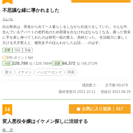
不思議な縁に導かれました
らいち
白山智未は、田舎から出て一人暮らしをしながら仕送りをしていた。そんな中、
住んでいるアパートの老朽化のため部屋を出なければならなくなる。困った智未
に手を差し伸べてくれたのは研究一筋の変人、高科だった。 生活能力に著しく
欠ける天才変人と、健気女子のほんわかしたお話……のはず。
恋愛
完結
長編
24h.ポイント
0pt
228,788
66,372
位 / 228,788件
位 / 66,372件
小説
恋愛
変人
イケメン
ハッピーエンド
同居
感想数 2
文字数 69,679
最終更新日 2021.10.11
登録日 2021.08.29
14
お気に入り追加
317
変人悪役令嬢はイケメン探しに没頭する
柊 月