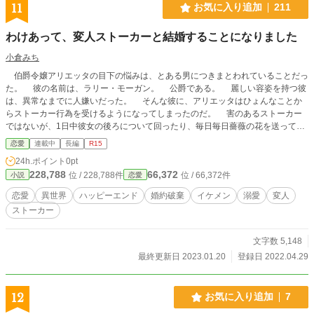
11
お気に入り追加
211
わけあって、変人ストーカーと結婚することになりました
小倉みち
伯爵令嬢アリエッタの目下の悩みは、とある男につきまとわれていることだっ
た。 彼の名前は、ラリー・モーガン。 公爵である。 麗しい容姿を持つ彼
は、異常なまでに人嫌いだった。 そんな彼に、アリエッタはひょんなことか
らストーカー行為を受けるようになってしまったのだ。 害のあるストーカー
ではないが、1日中彼女の後ろについて回ったり、毎日毎日薔薇の花を送ってき
たり。 ともかく、鬱陶しいほど視界に現れてくる。 そんなある日、彼女は
恋愛
連載中
長編
R15
婚約者である第一王子から、パーティ会場で婚約破棄を言い渡された。 青天
24h.ポイント
0pt
の霹靂である。 彼は自分の恋人と結ばれるため、長年彼を慕っていたアリエ
228,788
66,372
位 / 228,788件
位 / 66,372件
小説
恋愛
ッタをあっさりと捨てたのだ。 人々の目の前で、「傷物」だと侮辱される彼
女。 しかし、その瞬間――。 彼女を庇うように立ちはだかったモーガン公
恋愛
異世界
ハッピーエンド
婚約破棄
イケメン
溺愛
変人
爵は、こう言い放った。 「つまり、彼女は私がいただいても良いということで
ストーカー
すね？」 「――ということですので。アリエッタ嬢、私と結婚してください」
かくして、アリエッタは自分をストーカーしていた変人と成り行きで結婚する
ことになってしまった。
文字数 5,148
最終更新日 2023.01.20
登録日 2022.04.29
12
お気に入り追加
7