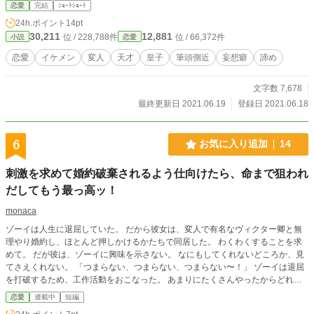
様の妄想と語りに立ち向かうミリアの味方はいるのか、いないのか。 そして、
恋愛
完結
ｼｮｰﾄｼｮｰﾄ
心の中で思うのはただ一つ。 あんた、皇子殿下の筆頭側近なのだから、なんと
24h.ポイント
14pt
かしなさいよ！ と。
30,211
12,881
位 / 228,788件
位 / 66,372件
小説
恋愛
恋愛
イケメン
変人
天才
皇子
筆頭側近
妄想癖
諦め
文字数 7,678
最終更新日 2021.06.19
登録日 2021.06.18
6
お気に入り追加
14
刺激を求めて婚約破棄されるよう仕向けたら、命まで狙われ
だしてもう最っ高ッ！
monaca
ゾーイは人生に退屈していた。 だから彼女は、変人で有名なヴィクター卿と無
理やり婚約し、ほとんど押しかけるかたちで同居した。 わくわくすることを求
めて。 だが彼は、ゾーイに興味を示さない。 なにもしてくれないどころか、見
てさえくれない。 「つまらない、つまらない、つまらない〜！」 ゾーイは退屈
を打破するため、工作活動をおこなった。 あまりにたくさんやったからどれが
功を奏したのかわからないが、ある日、ヴィクター卿が彼女に告げた。 「出て
恋愛
連載中
短編
いけ、婚約破棄だ」 ゾーイは非日常の予感に身を震わせる。