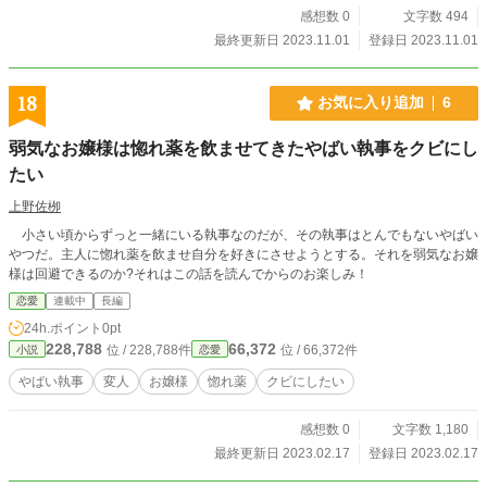
感想数 0
文字数 494
最終更新日 2023.11.01
登録日 2023.11.01
18
お気に入り追加
6
弱気なお嬢様は惚れ薬を飲ませてきたやばい執事をクビにし
たい
上野佐栁
小さい頃からずっと一緒にいる執事なのだが、その執事はとんでもないやばい
やつだ。主人に惚れ薬を飲ませ自分を好きにさせようとする。それを弱気なお嬢
様は回避できるのか?それはこの話を読んでからのお楽しみ！
恋愛
連載中
長編
24h.ポイント
0pt
228,788
66,372
位 / 228,788件
位 / 66,372件
小説
恋愛
やばい執事
変人
お嬢様
惚れ薬
クビにしたい
感想数 0
文字数 1,180
最終更新日 2023.02.17
登録日 2023.02.17