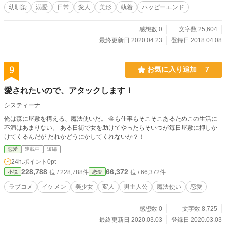
幼馴染
溺愛
日常
変人
美形
執着
ハッピーエンド
感想数 0
文字数 25,604
最終更新日 2020.04.23
登録日 2018.04.08
9
お気に入り追加
7
愛されたいので、アタックします！
システィーナ
俺は森に屋敷を構える、魔法使いだ。 金も仕事もそこそこあるためこの生活に
不満はあまりない。 ある日街で女を助けてやったらそいつが毎日屋敷に押しか
けてくるんだが だれかどうにかしてくれないか？！
恋愛
連載中
短編
24h.ポイント
0pt
228,788
66,372
位 / 228,788件
位 / 66,372件
小説
恋愛
ラブコメ
イケメン
美少女
変人
男主人公
魔法使い
恋愛
感想数 0
文字数 8,725
最終更新日 2020.03.03
登録日 2020.03.03