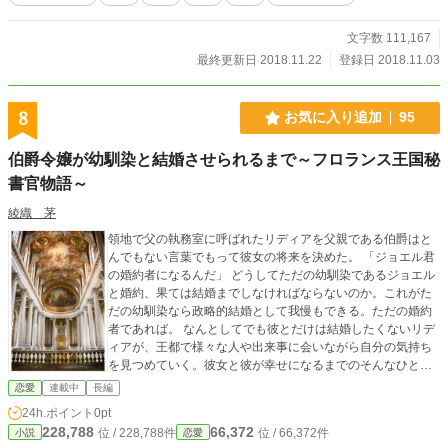
文字数 111,167
最終更新日 2018.11.22
登録日 2018.11.03
8
お気に入り追加
95
伯爵令嬢が幼馴染と結婚させられるまで～フロランス王国秘
書官物語～
綾織 茅
領地で父の執務室に呼ばれたリディアを父親である伯爵はと
んでもない言葉でもって彼女の将来を決めた。 「ジョエル君
の婚約者になるんだ」 どうしてただの幼馴染であるジョエル
と婚約、果ては結婚までしなければならないのか。これがた
だの幼馴染なら政略的結婚として我慢もできる。ただの婚約
者であれば。 なんとしてでも彼とだけは結婚したくないリデ
ィアが、王都で様々な人や出来事に会いながら自分の気持ち
を見つめていく。彼女と彼が幸せになるまでのそんなひと時
の物語。 ※他サイトでも投稿しています。
恋愛
連載中
長編
24h.ポイント
0pt
228,788
66,372
位 / 228,788件
位 / 66,372件
小説
恋愛