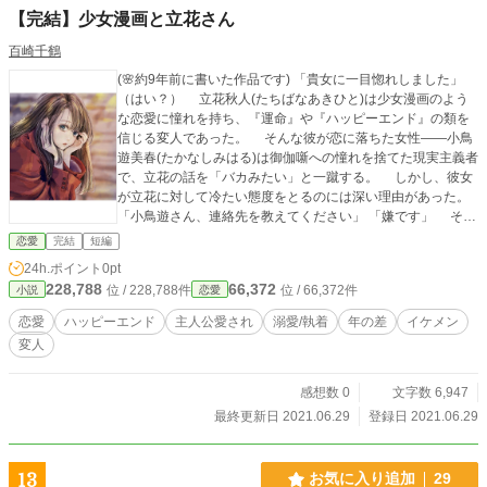
【完結】少女漫画と立花さん
百崎千鶴
(🌸約9年前に書いた作品です) 「貴女に一目惚れしました」
（はい？） 立花秋人(たちばなあきひと)は少女漫画のよう
な恋愛に憧れを持ち、『運命』や『ハッピーエンド』の類を
信じる変人であった。 そんな彼が恋に落ちた女性――小鳥
遊美春(たかなしみはる)は御伽噺への憧れを捨てた現実主義者
で、立花の話を「バカみたい」と一蹴する。 しかし、彼女
が立花に対して冷たい態度をとるのには深い理由があった。
「小鳥遊さん、連絡先を教えてください」 「嫌です」 そん
な会話から始まった２人の関係は、お互いを知るうちに少し
恋愛
完結
短編
ずつ変わっていく。 (🌸表紙イラスト：フリーイラストをお借
24h.ポイント
0pt
りしています、ありがとうございます。)
228,788
66,372
位 / 228,788件
位 / 66,372件
小説
恋愛
恋愛
ハッピーエンド
主人公愛され
溺愛/執着
年の差
イケメン
変人
感想数 0
文字数 6,947
最終更新日 2021.06.29
登録日 2021.06.29
13
お気に入り追加
29