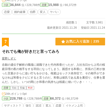
24h.ポイント
7pt
36,844
15,988
位 / 228,788件
位 / 66,372件
小説
恋愛
恋愛
婚約破棄
伯爵
変人
ヤバい
感想数 1
文字数 3,981
最終更新日 2021.11.26
登録日 2021.11.24
7
お気に入り追加
235
それでも俺が好きだと言ってみろ
星野しずく
念願の遺伝子解析の職場に就職できた竹内和香だったが、入社当日から上司の桜
庭宗理の夜の相手をする羽目になってしまう。困惑する和香に、所長の三村が放
った言葉がさらに追い打ちをかける。桜庭はセックス依存症で、その相手ができ
なければ和香をクビにすると言うのだ。和香は彼氏である真を裏切り、仕事を選
んだ。しかし、いつの間にか和香の気持ちは桜庭に傾いていき・・・。
恋愛
完結
長編
R18
24h.ポイント
0pt
228,788
66,372
位 / 228,788件
位 / 66,372件
小説
恋愛
サディスト？
強引
泥沼
変人
恋愛
イケメン上司