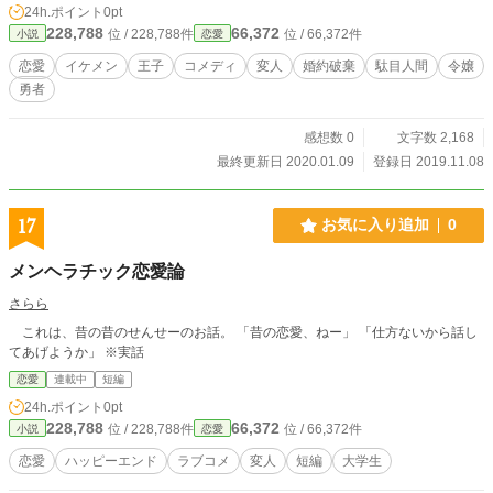
24h.ポイント
0pt
228,788
66,372
位 / 228,788件
位 / 66,372件
小説
恋愛
恋愛
イケメン
王子
コメディ
変人
婚約破棄
駄目人間
令嬢
勇者
感想数 0
文字数 2,168
最終更新日 2020.01.09
登録日 2019.11.08
17
お気に入り追加
0
メンヘラチック恋愛論
さらら
これは、昔の昔のせんせーのお話。 「昔の恋愛、ねー」 「仕方ないから話し
てあげようか」 ※実話
恋愛
連載中
短編
24h.ポイント
0pt
228,788
66,372
位 / 228,788件
位 / 66,372件
小説
恋愛
恋愛
ハッピーエンド
ラブコメ
変人
短編
大学生