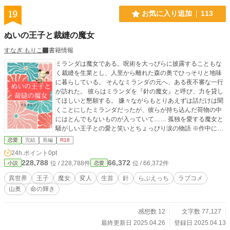
19
お気に入り追加
113
ぬいの王子と裁縫の魔女
すなぎ もりこ
書籍情報
ミランダは魔女である。呪術を大っぴらに披露することもな
く裁縫を生業とし、人里から離れた森の奥でひっそりと地味
に暮らしている。 そんなミランダの元へ、ある夜不審な一行
が訪れた。 彼らはミランダを『針の魔女』と呼び、力を貸し
てほしいと懇願する。 嫌々ながらもとりあえずは話だけは聞
くことにしたミランダだったが、彼らが持ち込んだ荷物の中
にはとんでもないものが入っていて…… 孤独を愛する魔女と
騒がしい王子との愛と笑いとちょっぴり涙の物語 ※作中には
少々グロテスクな表現があります。また、アイテムとして針
恋愛
完結
長編
R18
が頻繁に登場します。苦手な方はご遠慮ください。 ※完結し
24h.ポイント
0pt
ました！
228,788
66,372
位 / 228,788件
位 / 66,372件
小説
恋愛
異世界
王子
魔女
変人
生首
針
らぶえっち
ラブコメ
山奥
命の輝き
感想数 12
文字数 77,127
最終更新日 2025.04.26
登録日 2025.04.13