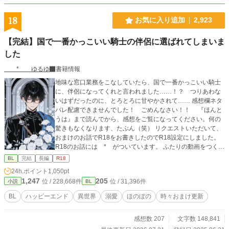
18
お気に入り追加
2,923
【完結】国で一番かっこいい騎士の伴侶に選ばれてしまいま
した
* ゆるゆ
書籍情報
地味な窓口業務をこなしていたら、国で一番かっこいい騎士
に、伴侶になってくれと言われました……！？ つりあわな
いはずだったのに、とろとろに甘やかされて…… 感想欄ネタ
バレ配慮できませんでした！ ごめんなさい！！ 『ほんと
うは』まで読んでから、感想をご覧になってください。何の
驚きもなくなります、たぶん（笑） リクエストいただいて、
おまけのお話でR18をお書きしたのでR18設定にしました。
R18のお話には * がついています。 ふたりの動画をつくり
ました！ プロフのwebサイトから飛べるので、もしよかった
BL
完結
長編
R18
ら、お話と一緒に楽しんでくださったら、とてもうれしいで
24h.ポイント
1,050pt
す！ 表紙や動画にはAIを使っていますが、小説にはAIを使っ
1,247
205
位 / 228,668件
位 / 31,396件
小説
BL
ておりません 皆さまの応援のおかげで『もふもふ獣人に転生
したら、最愛の推しに溺愛されています』書籍化、心から、
BL
ハッピーエンド
異世界
溺愛
ほのぼの
時々おまけ更新
ありがとうございます！
感想数 207
文字数 148,841