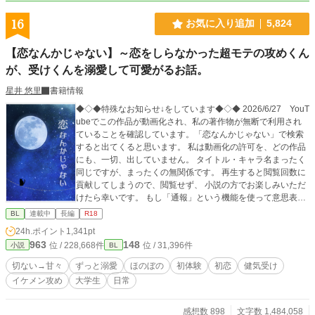
16
お気に入り追加
5,824
【恋なんかじゃない】～恋をしらなかった超モテの攻めくん
が、受けくんを溺愛して可愛がるお話。
星井 悠里
書籍情報
◆◇◆特殊なお知らせ↓をしています◆◇◆ 2026/6/27 YouT
ubeでこの作品が動画化され、私の著作物が無断で利用され
ていることを確認しています。「恋なんかじゃない」で検索
すると出てくると思います。 私は動画化の許可を、どの作品
にも、一切、出していません。 タイトル・キャラ名まったく
同じですが、まったくの無関係です。 再生すると閲覧回数に
貢献してしまうので、閲覧せず、 小説の方でお楽しみいただ
けたら幸いです。 もし「通報」という機能を使って意思表示
をしていただける方がいらっしゃいましたら、皆様が安全な
BL
連載中
長編
R18
形でご協力いただけると、とても心強いです。 「恋なんかじ
24h.ポイント
1,341pt
ゃない」で検索しても出てこなくなるのを願って。 とりあえ
963
148
位 / 228,668件
位 / 31,396件
小説
BL
ず、動画からこちらにくる方もいるかもしれませんので、こ
の文章をしばらく載せておきます。 ◆◇◆ のどかに甘々を読
切ない→甘々
ずっと溺愛
ほのぼの
初体験
初恋
健気受け
みたい方、ぜひ…♡ 超モテまくりで遊んではいたけど好きっ
イケメン攻め
大学生
日常
て気持ちも執着も知らなかった攻めくんが、平凡だけど可愛
らしい受けくんを好きになって執着も知って、これ以上ない
位、猫可愛がりに可愛がるお話です(*´艸`*)♡ 中の皆、ちょっ
感想数 898
文字数 1,484,058