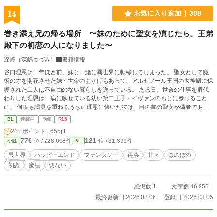
さんも仕事してる。「何でここに？」「居心地よくて」「い
いですけど」そんな日々が続く。いろいろ距離がちかくなっ
14
お気に入り追加
308
てきたある時、久しぶりにヒート。三日間こもるんで来ない
でください。この期間だけは一応Ωなんで、と言ったオレ
巻き添え兄の帰る場所 〜妹のために聖女を演じたら、王弟
に、一緒に居る、と、意味の分からない瑛士さん。一応抑制
殿下の初恋の人になりました〜
剤はお互い打つけど、さすがにヒートは無理。出てってと言
ったら、一人でそんな辛そうにさせてたくない、と。――ヒ
深嶋（深嶋つづみ）
書籍情報
ートを乗り越えてから関係が変わる。瑛士さん、なんかやた
ら、距離が近くてあますぎて。そんな時、色んなツテで、薬
谷口理恩は一年ほど前、妹と一緒に異世界に転移してしまった。 聖女として魔
を作る夢の話が盛り上がってくる。Ωの対応や治験に向けて
術の才を開花させた妹・世奈のおかげもあって、アルゼノール王国の大神殿に保
活動を開始するようになる。夢に少しずつ近づくような。そ
護された二人は不自由のない暮らしを送っている。 ある日、世奈の仕事を肩代
んな中、従来の抑制剤の治験の闇やΩたちへの許されない行
わりした理恩は、病に臥せている幼い第二王子・イヴァンのもとに参じること
為を耳にする。少しずつ証拠をそろえていくと、それを良く
に。 何度も謁見を重ねるうちに理恩に懐いた彼は、目の前の聖女が偽者である
思わない連中が居て――。瑛士さんは、契約結婚をしてでも
ことに気付かぬまま、やがて理恩に求愛するが……。 数年後、アルゼノール王
BL
連載中
長編
R15
身辺に煩わしいことをなくしたかったはずなのに、なぜかオ
国を出て世界中を巡っていた理恩は、とある国でイヴァンと再会する。 彼の知
24h.ポイント
1,655pt
レに関わってくる。仕事も忙しいのに、時間を見つけては、
る聖女は自分だったのだと言い出せぬまま、理恩はイヴァンと交流を続けること
776
121
側に居る。なんだか初の感覚。でもオレ、勉強しなきゃ！な
位 / 228,668件
位 / 31,396件
小説
BL
になって――？ ☆旧タイトル『聖女を演じた巻き添え兄は、王弟殿下の求愛か
のに…？ と、αに可愛がられて翻弄されまくる話です。ぜひ
ら逃げられない』から改題しました(3/25)
異世界
ハッピーエンド
ファンタジー
再会
甘々
ほのぼの
✨ 表紙:クボキリツ(@kbk_Ritsu)さま 素敵なイラストをあり
初恋
魔法
切ない
がとう…🩷✨
感想数 1
文字数 46,958
最終更新日 2026.08.06
登録日 2026.03.05