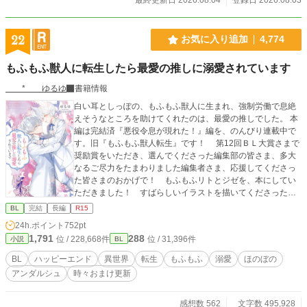
22
お気に入り追加
4,774
もふもふ獣人に転生したら最愛の推しに溺愛されています
* ゆるゆ
書籍情報
白い耳としっぽの、もふもふ獣人に生まれ、強制労働で息絶
えそうなところを助けてくれたのは、最愛の推しでした。 本
編は完結済『悪役令息が現れた！』編を、のんびり連載中で
す。旧『もふもふ獣人転生』です！ 第12回ＢＬ大賞さまで
奨励賞をいただき、選んでくださった編集部の皆さま、多大
なるご尽力をたまわりました編集者さま、応援してくださっ
た皆さまのおかげで！ もふもふリトとジゼを、本にしてい
ただきました！ すばらしいイラストを描いてくださったの
はサマミヤアカザさまです。 web版３人称から書籍１人称に
BL
完結
長編
R15
なり、折れた肩で（笑）ほぼ全文書き直し、新しいエピソー
24h.ポイント
752pt
ドがたくさん入って３７６Pです。 ①書店さま（アニメイト
1,791
288
位 / 228,668件
位 / 31,396件
小説
BL
チェーン各店（一部店舗を除く）、首都圏の一部書店 さま）
の共通特典は、おまけのお話の投票で1位に輝きました！ ゲ
BL
ハッピーエンド
異世界
転生
もふもふ
溺愛
ほのぼの
オセバがリトを応援するお話で、１３８７字、登場人物紹介
アンダルシュ
時々おまけ更新
が表に印刷されたハガキサイズのイラストカードです。アニ
メイト通販さまでは特典終了のようです、申しわけございま
せん！ ②コミコミスタジオさま限定特典は、投票で2位！
感想数 562
文字数 495,928