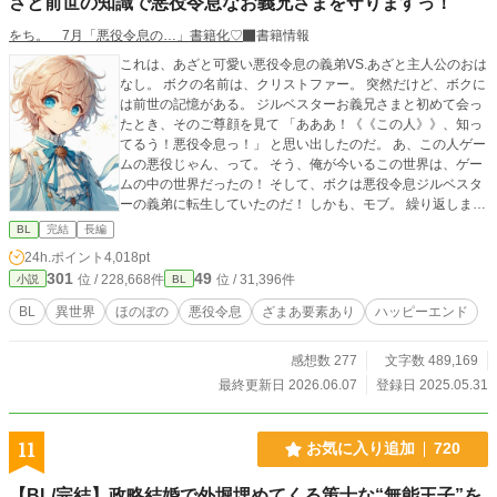
さと前世の知識で悪役令息なお義兄さまを守りますっ！
をち。 7月「悪役令息の…」書籍化♡
書籍情報
これは、あざと可愛い悪役令息の義弟VS.あざと主人公のおは
なし。 ボクの名前は、クリストファー。 突然だけど、ボクに
は前世の記憶がある。 ジルベスターお義兄さまと初めて会っ
たとき、そのご尊顔を見て 「あああ！《《この人》》、知っ
てるう！悪役令息っ！」 と思い出したのだ。 あ、この人ゲー
ムの悪役じゃん、って。 そう、俺が今いるこの世界は、ゲー
ムの中の世界だったの！ そして、ボクは悪役令息ジルベスタ
ーの義弟に転生していたのだ！ しかも、モブ。 繰り返しま
す。ボクはモブ！！「完全なるモブ」なのだ！ ゲームの中の
BL
完結
長編
ボクには、モブすぎて名前もキャラデザもなかった。 どおり
24h.ポイント
4,018pt
で今まで毎日自分の顔をみてもなんにも思い出さなかったわ
301
49
位 / 228,668件
位 / 31,396件
小説
BL
けだ！ ちなみに、ジルベスターお義兄さまは悪役ながら非常
に人気があった。 その理由の第一は、ビジュアル！ 夜空に輝
BL
異世界
ほのぼの
悪役令息
ざまあ要素あり
ハッピーエンド
く月みたいにキラキラした銀髪。夜の闇を思わせる深い紺碧
の瞳。 涼やかに切れ上がった眦はサイコーにクール！！ イケ
感想数 277
文字数 489,169
メンではなく美形！ビューティフル！ワンダフォー！ ありと
あらゆる美辞麗句を並び立てたくなるくらいに美しい姿かた
最終更新日 2026.06.07
登録日 2025.05.31
ちなのだ！ 当然ながらボクもそのビジュアルにノックアウト
された。 ネップリももちろんコンプリートしたし、アクスタ
ももちろん手に入れた！ そんなボクの推しジルベスターは、
11
お気に入り追加
720
その無表情のせいで「人を馬鹿にしている」「心がない」
「冷酷」といわれ、悪役令息と呼ばれていた。 でもボクには
【BL/完結】政略結婚で外堀埋めてくる策士な“無能王子”を