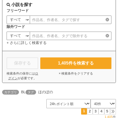
小説を探す
フリーワード
除外ワード
+ さらに詳しく検索する
保存する
1,405
件を検索する
検索条件の保存には
ロ
× 検索条件をクリアする
グイン
が必要です。
BL
ほのぼの
カテゴリ
タグ
1
2
3
4
5
1,405
件