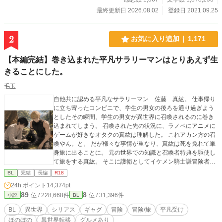
最終更新日 2026.08.02
登録日 2021.09.25
2
お気に入り追加
1,171
【本編完結】巻き込まれた平凡サラリーマンはとりあえず生
きることにした。
毛玉
自他共に認める平凡なサラリーマン 佐藤 真紘。 仕事帰り
に立ち寄ったコンビニで、学生の男女の後ろを通り過ぎよう
としたその瞬間、学生の男女が異世界に召喚されるのに巻き
込まれてしまう。 召喚された先の状況に、ラノベにアニメに
ゲームが好きなオタクの真紘は理解した。 これアカン方の召
喚やん。と。 だが様々な事情が重なり、真紘は死を免れて単
身旅に出ることに。 元の世界での知識と召喚者特典を駆使し
て旅をする真紘。 そこに護衛としてイケメン騎士謙冒険者の
ロイドが付けられてしまい、仕方なく国境まで護衛として同
BL
完結
長編
R18
行することになるが？ 年下イケメン冒険者（騎士）×年上鈍
24h.ポイント
14,374pt
感平凡男性 どちらもノンケです。でもBLです。 冒険や人と
89
8
位 / 228,668件
位 / 31,396件
小説
BL
の出会いだったり世界観がメインで、恋愛要素までいくのが
長くなりますが、二人の心の機微を書くのが楽しくてジレジ
BL
異世界
シリアス
ギャグ
冒険
冒険/旅
平凡受け
レになりそうですが、それでも良ければのんびりお付き合い
ほのぼの
異世界転移
グルメあり