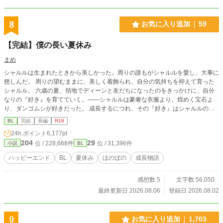
8
お気に入り追加
59
【完結】僕の長い夏休み
まめ
シャルルは生まれたときから美しかった。周りの誰もがシャルルを愛し、大事に
慈しんだ。 周りの望むままに、美しく着飾られ、自分の気持ちを抑えて育った
シャルル。 六歳の夏、領地でディーンと友だちになったのをきっかけに、自分
なりの『好き』を育てていく。——シャルルは豪奢な衣服より、煌めく宝石よ
り、ダンゴムシが好きだった。 成長するにつれ、その『好き』はシャルルの世
界を広げ、自分の足で未来を選ぶ勇気を育てていく。そして、その隣には——
BL
完結
長編
R18
シャルルがゆっくり成長していく、ほのぼのしたお話です。 虫の話が入る話
24h.ポイント
6,177pt
は、副題に虫の名前を入れています。ご注意ください。 恋愛要素やエロ描写は
204
29
位 / 228,668件
位 / 31,396件
小説
BL
終盤までありません。 ディーン（達観しすぎな攻め）✕シャルル（世間知ら
ずな美少年） 全23話
ハッピーエンド
BL
夏休み
ほのぼの
成長物語
感想数 5
文字数 56,050
最終更新日 2026.08.06
登録日 2026.08.02
9
お気に入り追加
1,703