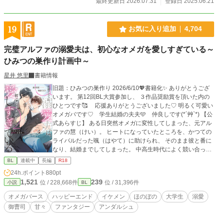
最終更新日 2026.07.31
登録日 2025.06.21
19
お気に入り追加
4,704
完璧アルファの溺愛夫は、初心なオメガを愛しすぎている～
ひみつの巣作り計画中～
星井 悠里
書籍情報
旧題：ひみつの巣作り 2026/6/10💖書籍化✨ ありがとうござ
います。 第12回BL大賞参加し、 ３作品奨励賞を頂いた内の
ひとつです🥰 応援ありがとうございました♡ 明るく可愛い
オメガバです♡ 学生結婚の夫夫🩵 仲良しです(*´艸`*) 【公
式あらすじ】 ある日突然オメガに変性してしまった、元アル
ファの慧（けい）。 ヒートになっていたところを、かつての
ライバルだった颯（はやて）に助けられ、 そのまま彼と番に
なり、結婚までしてしまった。 中高生時代によく競い合って
いたけれど、夫になった颯は、あの頃とは違って慧に 優し
BL
連載中
長編
R18
く、甘く蕩けるような愛をくれる。 慧は颯との新婚生活をと
24h.ポイント
880pt
ても幸せに過ごしていたけれど、ある日ふと思った。 ――運
1,521
239
位 / 228,668件
位 / 31,396件
小説
BL
命の番だから、相手のことを好きって思いこんじゃって
る……？ でもそれは嫌だった。ちゃんと颯と恋をし合っ
オメガバース
ハッピーエンド
イケメン
ほのぼの
大学生
溺愛
て、しっかり気持ちを積み上げた本 当の夫夫になりたい！
御曹司
甘々
ファンタジー
アンダルシュ
そうして慧は颯にちゃんと恋をしてもらうべく、とある作戦