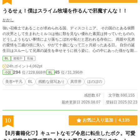
うるせぇ！僕はスライム牧場を作るんで邪魔すんな！！
かかし
強い召喚士であることが求められる国、ディスコミニア。 その国のとある侯爵
の次男として生まれたミルコは他に類を見ない優れた素質は持っていたものの、
どうしようもない事情により落ちこぼれや恥だと思われる存在に。 両親や兄弟
の愛情を三歳の頃に失い、やがて十歳になって三ヶ月経ったある日。 自分の誕
生日はスルーして兄弟の誕生を幸せそうに祝う姿に、心の中にあった僅かな期待
がぽっきりと折れてしまう。 自分の価値を再認識したミルコは、悲しい決意を
BL
連載中
長編
胸に抱く。 相棒のスライムと共に、名も存在も家族も捨てて生きていこうと…
24h.ポイント
4,062pt
のんびり新連載。 気まぐれ更新です。 BがLするまでかなり時間が掛かる予定で
294
45
位 / 228,668件
位 / 31,396件
小説
BL
すので注意！ サブCPに人外CPはありますが、主人公は人外CPにはなりませ
ん。 （この世界での獣人は人間の種類の一つですので人外ではないです。） ス
美形×平凡
BL
残酷な描写あり
異世界
ほのぼの
トックなくなるまでは07:10に公開 2026/06/22分からは19:10に公開 他サイトに
も掲載してます
感想数 67
文字数 690,155
最終更新日 2026.08.07
登録日 2025.02.23
10
お気に入り追加
4,135
【8月書籍化♡】キュートなモブ令息に転生したボク。可愛