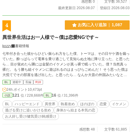
感想数 0
文字数 36,527
最終更新日 2026.08.07
登録日 2026.08.03
4
お気に入り追加
1,087
異世界生活はお一人様で～僕は恋愛NGです～
kozzy
書籍情報
七年付き合った彼からひどい振られ方をした僕、トーマは、その日ヤケ酒を煽っ
ていた。酔っぱらって電車を乗り過ごして見知らぬ土地に降り立った、と思った
ら… 目が覚めたら隣には金髪のイケメンが真っ裸で眠っていた。僕？当然真っ
裸だ。 もう勝ち組イケメンに遊ばれるのはまっぴらごめんだ！ そう思った僕は
大慌てでその部屋を逃げ出した。と思ったら… なんか大昔の外国みたいなとこ
ろに来ちゃったんだけど、どうしよう！ 取り敢えず現代の知識を駆使してなん
BL
連載中
長編
R18
とか生活の基盤を作ったものの、あの時のイケメンがまとわりついて来て… 逃
24h.ポイント
10,473pt
げる受けと追う攻めのお話です。 18禁は…保険じゃなくなる予定です。
121
16
位 / 228,668件
位 / 31,396件
小説
BL
BL
ハッピーエンド
異世界
執着攻め
ほのぼの
恋愛
イケメン
逃げる受けに追いかける攻め
身体から始まる本気の恋
お人好し受け/健気受け/鈍感受け
感想数 48
文字数 61,885