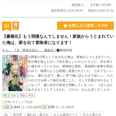
感想数 0
文字数 130,991
最終更新日 2026.08.07
登録日 2026.07.01
25
お気に入り追加
5,765
【書籍化】もう我慢なんてしません！家族からうとまれてい
た俺は、家を出て冒険者になります！
をち。 7月「悪役令息の…」書籍化♡
書籍情報
公爵家の3男として生まれた俺は、家族からうとまれていた。
母が俺を産んだせいで命を落としたからだそうだ。 生を受け
た俺を待っていたのは、精神的な虐待。 最低限の食事や世話
のみで、物置のような部屋に放置されていた。 だれでもいい
から、 暖かな目で、優しい声で俺に話しかけて欲しい。 ただ
それだけを願って毎日を過ごした。 そして言葉が分かるよう
になって、遂に自分の状況を理解してしまった。 （ぼくはか
あさまをころしてうまれた。 だから、みんなぼくのことがき
らい。 ぼくがあいされることはないんだ） わずかに縋ってい
BL
完結
長編
R18
た希望が打ち砕かれ、絶望した。 そしてそんな俺を救うた
24h.ポイント
731pt
め、前世の俺「須藤卓也」の記憶が蘇ったんだ。 「いやい
1,844
299
位 / 228,668件
位 / 31,396件
小説
BL
や、サフィが悪いんじゃなくね？」 公爵や兄たちが後悔した
時にはもう遅い。 俺には新たな家族ができた。俺の叔父ゲイ
BL
異世界
嫌われ→愛され
主人公最強チート
主人公愛され