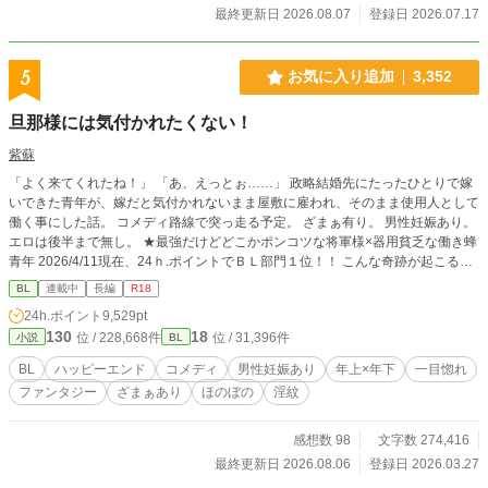
最終更新日 2026.08.07
登録日 2026.07.17
5
お気に入り追加
3,352
旦那様には気付かれたくない！
紫蘇
「よく来てくれたね！」 「あ、えっとぉ……」 政略結婚先にたったひとりで嫁
いできた青年が、嫁だと気付かれないまま屋敷に雇われ、そのまま使用人として
働く事にした話。 コメディ路線で突っ走る予定。 ざまぁ有り。 男性妊娠あり。
エロは後半まで無し。 ★最強だけどどこかポンコツな将軍様×器用貧乏な働き蜂
青年 2026/4/11現在、24ｈ.ポイントでＢＬ部門１位！！ こんな奇跡が起こるな
んて、夢みたいです！ 皆様本当にありがとうございます！
BL
連載中
長編
R18
24h.ポイント
9,529pt
130
18
位 / 228,668件
位 / 31,396件
小説
BL
BL
ハッピーエンド
コメディ
男性妊娠あり
年上×年下
一目惚れ
ファンタジー
ざまぁあり
ほのぼの
淫紋
感想数 98
文字数 274,416
最終更新日 2026.08.06
登録日 2026.03.27