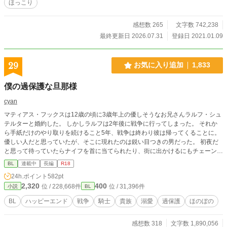
ほっこり
感想数 265
文字数 742,238
最終更新日 2026.07.31
登録日 2021.01.09
29
お気に入り追加
1,833
僕の過保護な旦那様
cyan
マティアス・フックスは12歳の頃に3歳年上の優しそうなお兄さんラルフ・シュ
テルターと婚約した。 しかしラルフは2年後に戦争に行ってしまった。 それか
ら手紙だけのやり取りを続けること5年、戦争は終わり彼は帰ってくることに。
優しい人だと思っていたが、そこに現れたのは鋭い目つきの男だった。 初夜だ
と思って待っていたらナイフを首に当てられたり、街に出かけるにもチェーンメ
イルを着て完全武装をして現れたり、戦場帰りのラルフ様に僕は振り回されるこ
BL
連載中
長編
R18
とになった。 シリアス無し、コメディー要素多め。 R18シーンはタイトルに※
24h.ポイント
582pt
つけています。 過保護な旦那様が帰ってきました。 一章で完結していました
2,320
400
位 / 228,668件
位 / 31,396件
小説
BL
が、家族として二章で新たなスタートをきります。 ラルフ様の過保護はエスカ
レートするのか、マティアスの気苦労はこれからも続くのか、お楽しみに(*^^*)
BL
ハッピーエンド
戦争
騎士
貴族
溺愛
過保護
ほのぼの
感想数 318
文字数 1,890,056