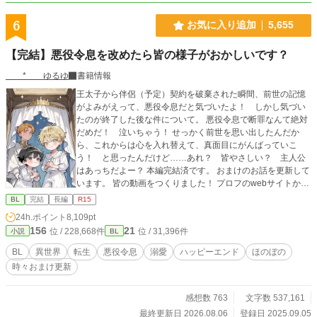
6
お気に入り追加
5,655
【完結】悪役令息を改めたら皆の様子がおかしいです？
* ゆるゆ
書籍情報
王太子から伴侶（予定）契約を破棄された瞬間、前世の記憶
がよみがえって、悪役令息だと気づいたよ！ しかし気づい
たのが終了した後な件について。 悪役令息で断罪なんて絶対
だめだ！ 泣いちゃう！ せっかく前世を思い出したんだか
ら、これからは心を入れ替えて、真面目にがんばっていこ
う！ と思ったんだけど……あれ？ 皆やさしい？ 主人公
はあっちだよー？ 本編完結済です。 おまけのお話を更新して
います。 皆の動画をつくりました！ プロフのwebサイトから
飛べるので、もしよかったら、お話と一緒に楽しんでくださ
BL
完結
長編
R15
ったら、とてもうれしいです！ 表紙や動画にAIを使っていま
24h.ポイント
8,109pt
すが、小説にはAIを使っておりません 皆さまの応援のおかげ
156
21
位 / 228,668件
位 / 31,396件
小説
BL
で『もふもふ獣人に転生したら、最愛の推しに溺愛されてい
ます』書籍化、心から、ありがとうございます！
BL
異世界
転生
悪役令息
溺愛
ハッピーエンド
ほのぼの
時々おまけ更新
感想数 763
文字数 537,161
最終更新日 2026.08.06
登録日 2025.09.05