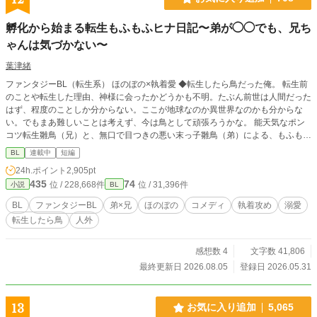
孵化から始まる転生もふもふヒナ日記〜弟が◯◯でも、兄ち
ゃんは気づかない〜
葉津緒
ファンタジーBL（転生系） ほのぼの×執着愛 ◆転生したら鳥だった俺。 転生前
のことや転生した理由、神様に会ったかどうかも不明。たぶん前世は人間だった
はず、程度のことしか分からない。ここが地球なのか異世界なのかも分からな
い。でもまあ難しいことは考えず、今は鳥として頑張ろうかな。 能天気なポン
コツ転生雛鳥（兄）と、無口で目つきの悪い末っ子雛鳥（弟）による、もふもふ
な日々……だけじゃない……？ ◆元人間のもふもふ雛鳥（受）×正体を隠す重め
BL
連載中
短編
な執着弟（攻）。一見かわいい二羽のもふもふ兄弟たちの、すれ違いコメディ＆
24h.ポイント
2,905pt
時々シリアス物語🐣 ※本編は全年齢向けBLになります。 完結後に番外編にて少
435
74
位 / 228,668件
位 / 31,396件
小説
BL
しだけいちゃいちゃな場面（R15程度）を書く予定です。
BL
ファンタジーBL
弟×兄
ほのぼの
コメディ
執着攻め
溺愛
転生したら鳥
人外
感想数 4
文字数 41,806
最終更新日 2026.08.05
登録日 2026.05.31
13
お気に入り追加
5,065