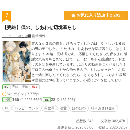
7
お気に入り追加
2,202
【完結】僕の、しあわせ辺境暮らし
* ゆるゆ
書籍情報
雪のなか３歳の僕を、ひろってくれたのは、やさしい１６歳
の男の子でした。 ふたりの、しあわせな辺境暮らし、はじま
ります！ 本編、完結済です。 応援してくださった皆さまに感
謝の気もちをこめて、ぽて と むーちゃん感謝祭で、おま
けのお話を更新しています。 ふたりの動画をつくりました！
プロフのwebサイトから飛べるので、もしよかったら、お話
と一緒に楽しんでくださったら、とてもうれしいです！ 表紙
や動画にはAIを使っていますが、小説にはAIを使っておりま
せん 皆さまの応援のおかげで『もふもふ獣人に転生したら、
BL
完結
長編
R15
最愛の推しに溺愛されています』書籍化、心から、ありがと
24h.ポイント
7,775pt
うございます！
165
22
位 / 228,668件
位 / 31,396件
小説
BL
BL
ハッピーエンド
異世界
溺愛
ほのぼの
時々おまけ更新
感想数 243
文字数 302,478
最終更新日 2026.08.06
登録日 2026.02.07