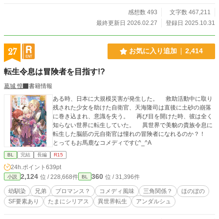
感想数 493
文字数 467,211
最終更新日 2026.02.27
登録日 2025.10.31
27
お気に入り追加
2,414
転生令息は冒険者を目指す!?
葛城 惶
書籍情報
ある時、日本に大規模災害が発生した。 救助活動中に取り
残された少女を助けた自衛官、天海隆司は直後に土砂の崩落
に巻き込まれ、意識を失う。 再び目を開けた時、彼は全く
知らない世界に転生していた。 異世界で美貌の貴族令息に
転生した脳筋の元自衛官は憧れの冒険者になれるのか？！
とってもお馬鹿なコメディです(;^_^A
BL
完結
長編
R15
24h.ポイント
639pt
2,124
360
位 / 228,668件
位 / 31,396件
小説
BL
幼馴染
兄弟
ブロマンス？
コメディ風味
三角関係？
ほのぼの
SF要素あり
たまにシリアス
異世界転生
アンダルシュ