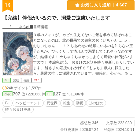
15
お気に入り追加
4,607
【完結】伴侶がいるので、溺愛ご遠慮いたします
* ゆるゆ
書籍情報
３歳のノィユが、カビの生えてないご飯を求めて結ばれるこ
とになったのは、北の最果ての領主のおじいちゃん……え、
おじいちゃん……！？ しあわせの絶頂にいるのを知らない王
子たちが、びっくりして憐れんで溺愛してくれそうなのです
が、結構です！ めちゃくちゃかっこよくて可愛い伴侶がいま
すので！ 本編完結済。 おまけのお話を時々更新したりしてい
ます。 皆さまの応援のおかげで『もふもふ獣人に転生した
ら、最愛の推しに溺愛されています』書籍化、心から、あり
がとうございます！ ふたりの動画をつくりました！ もしよか
BL
完結
長編
R15
ったら、プロフのwebサイトからどうぞです！ 表紙や動画に
24h.ポイント
1,597pt
はAIを使っていますが、小説にはAIを使っておりません
797
127
位 / 228,668件
位 / 31,396件
小説
BL
BL
ハッピーエンド
異世界
転生
溺愛
ほのぼの
時々おまけ更新
感想数 346
文字数 233,080
最終更新日 2026.07.24
登録日 2024.10.11