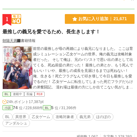
1
お気に入り追加
21,671
最推しの義兄を愛でるため、長生きします！
朝陽天満
書籍情報
前世の最推しが母の再婚により義兄になりました。 ここは育
成シミュレーション乙女ゲームの世界。俺の義兄は攻略対象
者だった。 そして俺は、兄のパソストで思い出の弟として出
てくる、死ぬ前提の弟だった！ 最推しの弟とか、もう死んで
もいい！いや、最推しの成長を見届けるまでは死ねない！
俺、生きる！死亡フラグなんて叩き壊して今日も最推しを愛
でるのだ！ 乙女ゲームに転生してしまった死亡フラグだらけ
の弟奮闘記。 濡れ場は最後の方にしか出てこない気がしま
す。 ※2022年11月書籍化しました( *´艸｀) よろしくお願いし
BL
連載中
長編
R18
ます ただいま感想返信停止中です。申し訳ありません。でも
24h.ポイント
17,387pt
皆様の感想はとても楽しく嬉しく拝読しております！ありが
74
5
位 / 228,668件
位 / 31,396件
小説
BL
とうございます！
BL
異世界
乙女ゲーム
攻略対象者
義兄弟
ほのぼの
アンダルシュ
感想数 1,067
文字数 1,378,293