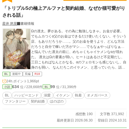
「トリプルSの極上アルファと契約結婚、なぜか猫可愛がり
される話」
星井 悠里
書籍情報
Ωの凛太。夢がある。その為に勉強しなきゃ。お金が必要。
でもムカつくα父のお金はできるだけ使いたくない。そういう
店、もありだろうか……。父のお金を使うより、どんな方法
だろうと自分で稼いだ方がマシ……でもなぁやっぱりなぁ…
と悩んでいた凛太の前に、めちゃくちゃイケメンなαが現れ
た。 凛太はΩの要素が弱い。ヒートはあるけど不定期だし、
三日こもればなんとかなる。αのフェロモンも感じないし、自
身のも弱い。 なんだろこのイケメン、と思っていたら、話し
ている間に、変な話になってきた。 契約結婚？ 期間三年？
BL
連載中
長編
R18
その間は好きに勉強していい。その後も、生活の面倒は見
24h.ポイント
1,966pt
る。デメリットは、戸籍にバツイチがつくこと。え、全然い
634
99
位 / 228,668件
位 / 31,396件
小説
BL
いかも……。お願いします！ トリプルエスランク、紫の瞳を
持つスーパーαのエリートの瑛士さんの、超高級マンション。
BL
ハッピーエンド
溺愛
イケメン
執着
オメガバース
最上階の隣の部屋。もし番になりたい人が居たら一緒に暮ら
ファンタジー
契約結婚
ほのぼの
してもいいよとか言うけど、一番勉強がしたいので！ 恋と
か分からないしと断る。 表に夫夫アピールはするけど、それ
以外は絡む必要もない、はずだったのに、なぜか瑛士さん
感想数 190
文字数 371,992
は、オレの部屋を訪ねてくる。そんな豪華でもない普通のオ
最終更新日 2026.06.30
登録日 2024.10.31
レのご飯を一緒に食べるようになる。勉強してる横で、瑛士