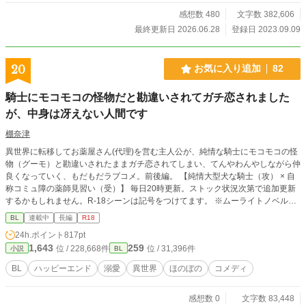
を始める！ 新婚夫夫のあまあまオメガバースBL、ついに書
籍化!! ◆◇◆ 2023/9/9投稿→9/10BLranking15位♡ 9/14 1
感想数 480
文字数 382,606
2位🥰♡ ベスト10入りありがとうございます💖 9/20 ベ
最終更新日 2026.06.28
登録日 2023.09.09
スト5入り🥰♡ BL大賞初日6位スタートでした。ありがとうご
ざいます☺️ 最終結果8位でした🥰 ありがとうございました✨
◇ ◇ ◇ ◇ 2024年 またBL大賞参加します。完結でき
20
お気に入り追加
82
るといいな。よろしくお願いします🩷 初日のrankingは３位で
した✨ありがとうございます( ﾉД`)🩷 2024/11/28 完結しまし
騎士にモコモコの怪物だと勘違いされてガチ恋されました
た。 感想など、ありがとうございます。 意地っ張りな元αの
が、中身は冴えない人間です
Ωくんが素直になってく様。可愛がって頂けますように♡
棚奈津
異世界に転移してお薬屋さん(代理)を営む主人公が、純情な騎士にモコモコの怪
物（グーモ）と勘違いされたままガチ恋されてしまい、てんやわんやしながら仲
良くなっていく、もだもだラブコメ。前後編。 【純情大型犬な騎士（攻） × 自
称コミュ障の薬師見習い（受）】 毎日20時更新。ストック状況次第で追加更新
するかもしれません。R-18シーンは記号をつけてます。 ※ムーライトノベルズ
にも掲載中
BL
連載中
長編
R18
24h.ポイント
817pt
1,643
259
位 / 228,668件
位 / 31,396件
小説
BL
BL
ハッピーエンド
溺愛
異世界
ほのぼの
コメディ
感想数 0
文字数 83,448