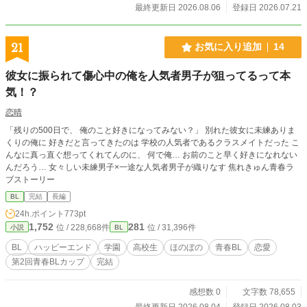
最終更新日 2026.08.06
登録日 2026.07.21
21
お気に入り追加
14
彼女に振られて傷心中の俺を人気者男子が狙ってるって本
気！？
恋晴
「残りの500日で、 俺のこと好きになってみない？」 別れた彼女に未練ありま
くりの俺に 好きだと言ってきたのは 学校の人気者であるクラスメイトだった こ
んなに真っ直ぐ想ってくれてんのに、 何で俺… お前のこと早く好きになれない
んだろう… 女々しい未練男子×一途な人気者男子が織りなす 焦れきゅん青春ラ
ブストーリー
BL
完結
長編
24h.ポイント
773pt
1,752
281
位 / 228,668件
位 / 31,396件
小説
BL
BL
ハッピーエンド
学園
高校生
ほのぼの
青春BL
恋愛
第2回青春BLカップ
完結
感想数 0
文字数 78,655
最終更新日 2026.08.04
登録日 2026.08.03