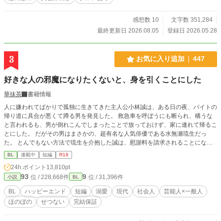
頂けましたら幸いです。 R18要素は入れる予定ですが、進行
上めっちゃ先になります。題名に※ついたらR18です。 R15
程度は予告なく入れますので、ご了承下さい。 誤字脱字等あ
感想数 10
文字数 351,284
りましたら、優しく御報告頂けますと助かります。 良ければ
最終更新日 2026.08.05
登録日 2026.05.28
コメント頂けますと嬉しいです。 因みに表紙は、イメージを
固めるためにAIに作ってもらったものです。 ムーンライトノ
ベルズにも掲載してます。
3
お気に入り追加
447
好きな人の邪魔になりたくないと、身を引くことにした
華抹茶
書籍情報
人に嫌われてばかりで孤独に生きてきた主人公小林誠は、ある日の夜、バイトの
帰り道に具合が悪くて蹲る男を発見した。 救急車を呼ぼうにも断られ、構うな
と言われるも、男が倒れこんでしまったことで放っておけず、家に連れて帰るこ
とにした。 だがその男はまさかの、超有名な人気俳優である水無瀬琉生だっ
た。 とんでもない方法で琉生を介抱した誠は、慰謝料を請求されることになる
のではと怯えてしまう。 案の定、琉生のマネージャーが家にくることになり、
BL
連載中
短編
R18
「他言無用」の契約書を交わすことになる。だが逆に琉生を助けてくれたことに
24h.ポイント
13,810pt
感謝され、お咎めは一切なかった。 もう会うこともないと思っていたが、琉生
93
9
位 / 228,668件
位 / 31,396件
小説
BL
はまた誠の家を訪ねてきた。その時の琉生は以前と同じで具合が悪く、またあの
方法で助けてほしいと言ってきて―― 超人気俳優×孤独な一般人 ●全14話。最終
BL
ハッピーエンド
短編
溺愛
現代
社会人
芸能人×一般人
話まで執筆済み。 ●一日二話ずつ更新します。 ●Rシーンには※あり。 現代BLと
ほのぼの
せつない
完結保証
三人称の練習で書いた短いお話ですが、最後までお付き合いいただけると嬉しい
です。 よろしくおねがいいたします。