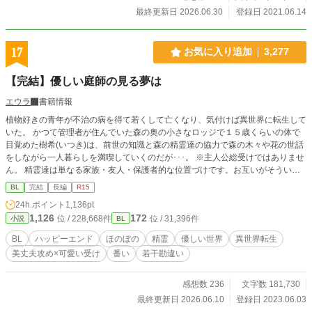
とずつ色々成長もしているはず……(*'ω'*) ※ただただ、好き
最終更新日 2026.06.30
登録日 2021.06.14
な幸せ世界を楽しく書いてます♡ ご一緒にほのぼの楽しんで
頂けたら嬉しいです。 お気にいり登録＆感想を頂けると更新
気力upします(*'ω'*)♡ 匿名がよろしければ、Twitterのマシュ
17
お気に入り追加
3,277
マロから♡ 頂けると嬉しいです♡ モロツヨシさまの「人間
(男)メーカー(仮)」で、キャラのイメージを作らせて頂きまし
【完結】優しい庭師の見る夢は
た。 ◇ ◇ ◇ ◇ あまもあもさま に描いて頂いた素敵な
表紙を大賞期間だけ公開してます🩷 https://xfolio.jp/portfolio/a
エウラ
書籍情報
mamoamo またいつか、表紙として、お見せすることがある
植物好きの青年が不治の病を得て若くして亡くなり、気付けば異世界に転生して
と思います🩷
いた。 かつて管理者が住んでいた森の奥の小さなロッジで１５歳くらいの体で
目覚めた樹希(いつき)は、前世の知識と森の精霊達の協力で森の木々や花の世話
をしながら一人暮らしを満喫していくのだが･･･。 ※主人公総受けではありませ
ん。 精霊達は単なる家族・友人・保護者的な位置づけです。お互いがそういう
認識です。 基本的にほのぼのした話になると思います。 息抜きです。不定期更
BL
完結
長編
R15
新。 ※タグには入れてませんが、女性もいます。 魔法や魔法薬で同性同士でも
24h.ポイント
1,136pt
子供が出来るというふんわり設定。 ※10万字いっても終わらないので、一応、
1,126
172
位 / 228,668件
位 / 31,396件
小説
BL
長編に切り替えます。 お付き合い下さいませ。 ※だいぶ時間が空きましたが、
無事に【完結】しました。読んでくださってありがとうございます。
BL
ハッピーエンド
ほのぼの
精霊
優しい世界
異世界転生
美丈夫攻め×可愛い受け
番い
若干勘違い
感想数 236
文字数 181,730
最終更新日 2026.06.10
登録日 2023.06.03