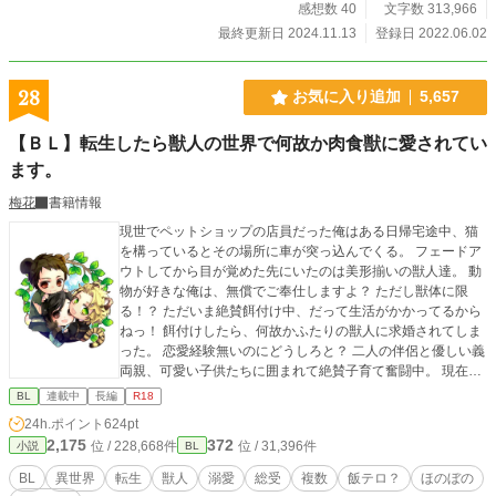
感想数 40
文字数 313,966
最終更新日 2024.11.13
登録日 2022.06.02
28
お気に入り追加
5,657
【ＢＬ】転生したら獣人の世界で何故か肉食獣に愛されてい
ます。
梅花
書籍情報
現世でペットショップの店員だった俺はある日帰宅途中、猫
を構っているとその場所に車が突っ込んでくる。 フェードア
ウトしてから目が覚めた先にいたのは美形揃いの獣人達。 動
物が好きな俺は、無償でご奉仕しますよ？ ただし獣体に限
る！？ ただいま絶賛餌付け中、だって生活がかかってるから
ねっ！ 餌付けしたら、何故かふたりの獣人に求婚されてしま
った。 恋愛経験無いのにどうしろと？ 二人の伴侶と優しい義
両親、可愛い子供たちに囲まれて絶賛子育て奮闘中。 現在、
ムーンライトにて改稿しながら配信中。 イチャイチャは★が
BL
連載中
長編
R18
つきます。 ☆は改稿済。 改稿したら1話が2000 文字になるよ
24h.ポイント
624pt
うにニコイチにしていきたいと思います。
2,175
372
位 / 228,668件
位 / 31,396件
小説
BL
BL
異世界
転生
獣人
溺愛
総受
複数
飯テロ？
ほのぼの