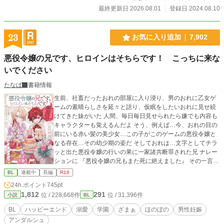
ジゼリトレォンで、お菓子づくりのお話で、６４３１字の小
最終更新日 2026.08.01
登録日 2024.08.10
冊子です。コミコミスタジオさまでご購入の場合は①と②を
１つずつ計２点の特典が今もつきます！ ご購入の前に大切
な、お詫びがございます！ ①私がお伝えし忘れたため、登場
23
お気に入り追加
7,902
人物紹介のセバに、眼鏡がありません！ ②最終稿の修正が私
のPCエラーで吹き飛び、誤植がございます！ 書籍のみの誤植
悪役令嬢の兄です、ヒロインはそちらです！ こっちに来な
書籍p262 後ろから４行目 テデの台詞が 正『お気をつけく
いでください
ださい』が 誤『気をつけください』に 書籍p274 １行目
誤『レォンの瞳が、やさしくほそくなる。。』句点が２つに
たなぱ
書籍情報
電子書籍、レンタルのみ 空白抜け p124 後ろから６行目
正『のばしゅ！ お肉』が 誤『のばしゅ！お肉』に すべて
生前、社畜だったおれの部屋に入り浸り、男のおれに乙女ゲ
の書籍 書籍p283 後ろから６行目 正『ゲォルグ・ディア・
ームの素晴らしさを延々と語り、仮眠をしたいおれに見せ続
ジェディス』が 誤『ゲォルグ・ディオ・ジェディス』に こ
けてきた妹がいた 人間、毎日毎日見せられたら嫌でも内容も
れはエラーで吹き飛んだ訳ではなく、全く気づいていません
キャラクターも覚えるんだよ そう、例えば…今、おれの目の
でした、ごめんなさい……！ p239 最終行 『腕輪』が『ブ
前にいる赤い髪の美少女…この子がこのゲームの悪役令嬢と
レスレット』 カタカナ変換忘れ ごめんなさい！ 今後、増刷
なる存在…その幼少期の姿だ そしておれは…文字としてチラ
の機会があれば修正予定です。 誠に、誠に、申しわけござい
ッと出た悪役令嬢の行いの果に一家諸共断罪された兄 ナレー
ません！ でも眼鏡のないセバはとてもかっこ可愛く！ ほぼ
ションに 『悪役令嬢の兄もまた死に絶えました』 その一言で
全文書き直しは、骨折した肩で（笑）めちゃくちゃがんばっ
説明を片付けられ、それしか登場しない存在…そんな悪役令
BL
連載中
長編
R18
たので！ もしよかったら無料部分だけでも楽しんでくださっ
嬢の兄に転生してしまったのだ 社畜に優しくない転生先でお
24h.ポイント
745pt
たら、とても、とてもうれしいです！ 皆の動画はプロフのW
れはどう生きていくのだろう 腹黒？攻略対象×悪役令嬢の兄
1,812
291
位 / 228,668件
位 / 31,396件
小説
ebサイトからどうぞです！ 動画にはAIを使っていますが、小
BL
本編完結済み、番外編時々更新中！ 奨励賞を頂き、書籍化し
説にはAIを使っておりません 書籍にAI絵は一切ございません
て頂きました✨️かなり加筆しまくりましたので楽しんで頂け
BL
ハッピーエンド
溺愛
学園
ざまぁ
ほのぼの
男性妊娠
ると嬉しいです💪☺ ※愛称等が書籍化に伴い変更となってい
アンダルシュ
ます！違和感あるかもしれませんが徐々に本編も修正する予