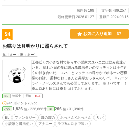
定です！ あと、変わらずこそこそ第二部準備中！
感想数 198
文字数 489,257
最終更新日 2026.01.27
登録日 2024.08.15
24
お気に入り追加
67
お喋りは月明かりに照らされて
丸井まー（旧：まー）
王都近くの小さな村で暮らす小説家のユハニには飲み友達が
いる。 晴れた日の夜に訪れる魔法使いのマッティとは十年近
くの付き合いだ。 ユハニとマッティの穏やかでゆるーい恋模
様のお話。 柔和なおっさんと美形おっさんのリバ。 ※ムーン
ライトノベルズさんでも公開しております。 ※リバです！！
※エロあり回には※をつけております。
BL
連載中
長編
R18
24h.ポイント
739pt
1,826
296
位 / 228,668件
位 / 31,396件
小説
BL
BL
ファンタジー
ほのぼの
おっさん✕おっさん
リバ
小説家と魔法使い
アナニー
ラブ&エロまで遠い