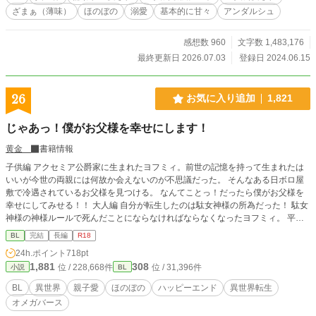
ルだ。優しくてかっこいい最高のお父様！ 俺は血のつながっ
ざまぁ（薄味）
ほのぼの
溺愛
基本的に甘々
アンダルシュ
た家族を捨て、新たな家族と幸せになる！ ★注意★ 初の作品
です。ご容赦くださいませ💦 ご都合主義。基本的にチート溺
愛です。ざまぁは軽め。 ひたすら主人公かわいいです。苦手
感想数 960
文字数 1,483,176
な方はそっ閉じを！ 感想などコメント、イイネ、エール頂け
最終更新日 2026.07.03
登録日 2024.06.15
れば作者モチベが上がります♡
26
お気に入り追加
1,821
じゃあっ！僕がお父様を幸せにします！
黄金
書籍情報
子供編 アクセミア公爵家に生まれたヨフミィ。前世の記憶を持って生まれたは
いいが今世の両親には何故か会えないのが不思議だった。 そんなある日ボロ屋
敷で冷遇されているお父様を見つける。 なんてことっ！だったら僕がお父様を
幸せにしてみせる！！ 大人編 自分が転生したのは駄女神様の所為だった！ 駄女
神様の神様ルールで死んだことにならなければならなくなったヨフミィ。 平民
庭師のヨフとして、弟ヘミィネの番をつけらなきゃ！じゃないと大変なことに！
BL
完結
長編
R18
※しおり、コメント、エールお気に入り、有難うございます！
24h.ポイント
718pt
1,881
308
位 / 228,668件
位 / 31,396件
小説
BL
BL
異世界
親子愛
ほのぼの
ハッピーエンド
異世界転生
オメガバース