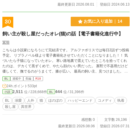
最終更新日 2026.08.01
登録日 2024.06.13
30
お気に入り追加
14
飼い主が殺し屋だったオレ(猫)の話【電子書籍化進行中】
冥羽
こちらは小説家になろうにて完結済です。 アルファポリスでは毎日2話ずつ投稿
予定。 リブラノベル様より電子書籍化させていただくことになりました！！ 気
づいたら子猫になっていたオレ。 寒い路地裏で震えていたところを拾ってくれ
たのは、 デカくて黒ずくめで、やたら顔のいい男だった。 寡黙で不器用だけど
優しくて、撫でるのがうまくて、膝が広い。 最高の飼い主、見つけました。 ―
―ただし問題がひとつ。 うちの飼い主、どうやら裏社会最強の殺し屋らしい。
BL
連載中
長編
R18
夜中に血まみれで帰ってくるし、銃あるし、絡んでくるのはだいたい変な奴らだ
24h.ポイント
533pt
し。 でもオレには甘い。びっくりするほど甘い。 オレが聖獣？ 弱点になる？ 知
2,511
444
位 / 228,668件
位 / 31,396件
小説
BL
らない知らない。 だってオレは猫だから。 世界一危険な男の膝の上で、ごろご
ろしながら生きていきます。 これは、 殺し屋に拾われた黒猫（元一般人）が、
BL
溺愛
人外
猫
ほのぼの
ハッピーエンド
コメディ
執着
無自覚に最強の男を飼い慣らしていく話。
殺し屋
異世界
感想数 0
文字数 26,196
最終更新日 2026.08.06
登録日 2026.07.31