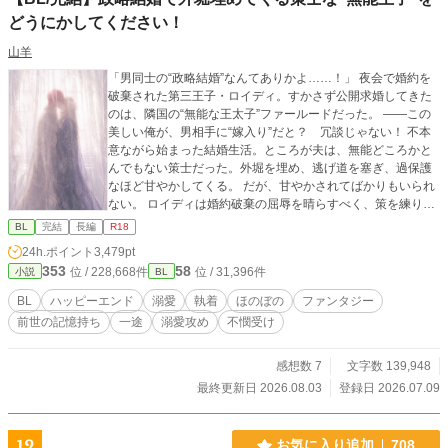
わかっていた。全部誤解なんだって。 ジルベスターは優しい
どうにかしてください！
人なんだって。 あの無表情の下には確かに温かなものが隠れ
てるはずなの！ なのに誰もそれを理解しようとしなかった。
山羊
そして最後に断罪されてしまうのだ！あのピンク頭に惑わさ
れたあんぽんたんたちのせいで！！ ジルベスターが断罪され
「男同士の“政略結婚”なんてありかよ……！」 夜会で婚約を
たときには悔し涙にぬれた。 なんとかジルベスターを救おう
破棄された第三王子・ロイディ。すかさず公開求婚してきた
とすべてのルートを試し、ゲームをやり込みまくった。 でも
のは、隣国の“無能な王太子”ファールードだった。 ——この
何をしてもジルベスターは断罪された。 ボクはこの世界で大
美しい俺が、男相手に“嫁入り”だと？ 冗談じゃない！ 不本
声で叫ぶ。 ボクのお義兄様はカッコよくて優しい最高のお義
意ながら始まった結婚生活。ところが夫は、無能どころかと
兄様なんだからっ！ ゲームの世界ならいざしらず、このボク
んでもない策士だった。外堀を埋め、逃げ道を塞ぎ、過保護
がついてるからには断罪なんてさせないっ！ 最高に可愛いハ
なほど甘やかしてくる。 だが、甘やかされてばかりもいられ
イスぺモブ令息に転生したボクは、可愛さと前世の知識を武
ない。 ロイディは婚約破棄の屈辱を晴らすべく、策を練り始
器にお義兄さまを守りますっ！ ※表紙その他のイラストはAI
める。 こう見えて前世は起業家。その経験を生かし、嫁ぎ先
BL
完結
長編
R18
にて作成致しております。（文字指定のみで作成しておりま
にも利益をもたらしながら、自分を侮った連中を経済でぶん
24h.ポイント
3,479pt
す） ⭐︎⭐︎⭐︎ ご拝読頂きありがとうございます！ コメント、エー
殴れないかと考えたのだ。 そんな異様に沸点の低い妻に、策
353
58
位 / 228,668件
位 / 31,396件
小説
BL
ル、いいねお待ちしております♡ 「もう我慢なんてしませ
士の夫も振り回されっぱなしで——！？ 無能を装う策士な執
ん！家族からうとまれていた俺は、家を出て冒険者になりま
着溺愛攻め×策士から逃げられない生意気ツンデレ受け🌱 腹
BL
ハッピーエンド
溺愛
執着
ほのぼの
ファンタジー
す！」書籍発売中！ 連載続いておりますので、そちらもぜひ
の探り合いといちゃつき多めの、デロ甘政略結婚BL。
前世の記憶持ち
一途
溺愛攻め
不憫受け
♡
感想数 7
文字数 139,948
最終更新日 2026.08.03
登録日 2026.07.09
12
お気に入り追加
708