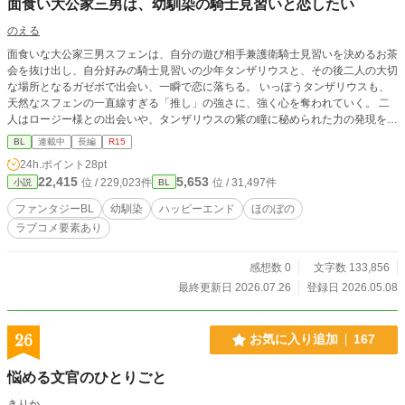
面食い大公家三男は、幼馴染の騎士見習いと恋したい
のえる
面食いな大公家三男スフェンは、自分の遊び相手兼護衛騎士見習いを決めるお茶
会を抜け出し、自分好みの騎士見習いの少年タンザリウスと、その後二人の大切
な場所となるガゼボで出会い、一瞬で恋に落ちる。 いっぽうタンザリウスも、
天然なスフェンの一直線すぎる「推し」の強さに、強く心を奪われていく。 二
人はロージー様との出会いや、タンザリウスの紫の瞳に秘められた力の発現をき
っかけに、ときどきすれ違いや不安も抱えながらも、それでも強く惹かれ合い、
BL
連載中
長編
R15
一緒に過ごす時間を重ねていく。 騎士団に入った二人は、仲間と共にライネル
24h.ポイント
28pt
トと大切な人たちを守るため、大きな敵へ立ち向かっていく。 たくさんの時間
22,415
5,653
位 / 229,023件
位 / 31,497件
小説
BL
を共に過ごし、心を重ねて、やがて二人は紡ぐ番となる。 幼い二人のまっすぐ
な恋と成長、家族や仲間との温かい関係を描いた、じんわり味わえるファンタジ
ファンタジーBL
幼馴染
ハッピーエンド
ほのぼの
ーBLです。 ※表紙イラスト・挿絵イラストはAIを使用して作成しています。 ※
ラブコメ要素あり
本作はカクヨム様にも同内容を掲載しています。 ※戦闘シーンがあるため、レ
ーティングをR15に変更しました。
感想数 0
文字数 133,856
最終更新日 2026.07.26
登録日 2026.05.08
26
お気に入り追加
167
悩める文官のひとりごと
きりか