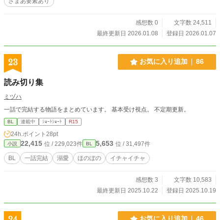
ざまあ要素あり
感想数 0
文字数 24,511
最終更新日 2026.01.08
登録日 2026.01.07
23
お気に入り追加
86
読み切り集
ミヅハ
一話で完結する物語をまとめています。 基本受け視点。 不定期更新。
BL
連載中
ｼｮｰﾄｼｮｰﾄ
R15
24h.ポイント
28pt
22,415
5,653
位 / 229,023件
位 / 31,497件
小説
BL
BL
一話完結
溺愛
ほのぼの
イチャイチャ
感想数 3
文字数 10,583
最終更新日 2025.10.22
登録日 2025.10.19
24
お気に入り追加
46