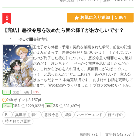
2
お気に入り追加
5,664
【完結】悪役令息を改めたら皆の様子がおかしいです？
* ゆるゆ
書籍情報
王太子から伴侶（予定）契約を破棄された瞬間、前世の記憶
がよみがえって、悪役令息だと気づいたよ！ しかし気づい
たのが終了した後な件について。 悪役令息で断罪なんて絶対
だめだ！ 泣いちゃう！ せっかく前世を思い出したんだか
ら、これからは心を入れ替えて、真面目にがんばっていこ
う！ と思ったんだけど……あれ？ 皆やさしい？ 主人公
はあっちだよー？ 本編完結済です。 おまけのお話を更新して
います。 皆の動画をつくりました！ プロフのwebサイトから
飛べるので、もしよかったら、お話と一緒に楽しんでくださ
BL
完結
長編
R15
ったら、とてもうれしいです！ 表紙や動画にAIを使っていま
24h.ポイント
8,157pt
すが、小説にはAIを使っておりません 皆さまの応援のおかげ
151
23
位 / 229,023件
位 / 31,497件
小説
BL
で『もふもふ獣人に転生したら、最愛の推しに溺愛されてい
ます』書籍化、心から、ありがとうございます！
BL
異世界
転生
悪役令息
溺愛
ハッピーエンド
ほのぼの
時々おまけ更新
感想数 771
文字数 542,757