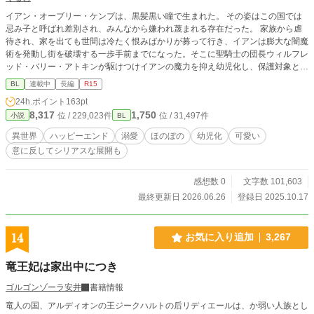
イアン・オーブリー・ケンプは、黒髪黒い瞳で生まれた。 その姿はこの国では
忌み子と呼ばれ差別され、みんなから嫌われ蔑まれる存在だった。 家族から虐
待され、家を出ても世間は冷たく恨みばかりが募って行き、イアンは膨大な闇魔
術を発動し街を破壊する一歩手前までになった。そこに聖騎士の団長ウィルフレ
ッド・バリー・アトキンが駆けつけイアンの魔力を抑え幼児化し、保護対象と
し、家に連れ帰る。 膨大な魔力をもち黒髪、黒い瞳に生まれ蔑まれてきたイア
BL
連載中
長編
R15
ンが幼児化し、聖騎士の団長に溺愛され、幸せになるまでの物語。 作中に出て
24h.ポイント
163pt
きますが、イアンは身バレ防止のためルアンと名乗っています。 R15は保険で
8,317
1,750
位 / 229,023件
位 / 31,497件
小説
BL
す
異世界
ハッピーエンド
溺愛
ほのぼの
幼児化
可愛い
意に反してシリアスな展開も
感想数 0
文字数 101,603
最終更新日 2026.06.26
登録日 2025.10.17
14
お気に入り追加
3,267
竜王妃は家出中につき
ゴルゴンゾーラ安井
書籍情報
竜人の国、アルディオンの王ジークハルトの后リディエールは、か弱い人族とし