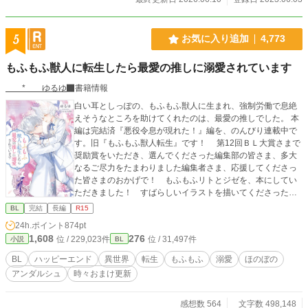
5
お気に入り追加
4,773
もふもふ獣人に転生したら最愛の推しに溺愛されています
* ゆるゆ
書籍情報
白い耳としっぽの、もふもふ獣人に生まれ、強制労働で息絶
えそうなところを助けてくれたのは、最愛の推しでした。 本
編は完結済『悪役令息が現れた！』編を、のんびり連載中で
す。旧『もふもふ獣人転生』です！ 第12回ＢＬ大賞さまで
奨励賞をいただき、選んでくださった編集部の皆さま、多大
なるご尽力をたまわりました編集者さま、応援してくださっ
た皆さまのおかげで！ もふもふリトとジゼを、本にしてい
ただきました！ すばらしいイラストを描いてくださったの
はサマミヤアカザさまです。 web版３人称から書籍１人称に
BL
完結
長編
R15
なり、折れた肩で（笑）ほぼ全文書き直し、新しいエピソー
24h.ポイント
874pt
ドがたくさん入って３７６Pです。 ①書店さま（アニメイト
1,608
276
位 / 229,023件
位 / 31,497件
小説
BL
チェーン各店（一部店舗を除く）、首都圏の一部書店 さま）
の共通特典は、おまけのお話の投票で1位に輝きました！ ゲ
BL
ハッピーエンド
異世界
転生
もふもふ
溺愛
ほのぼの
オセバがリトを応援するお話で、１３８７字、登場人物紹介
アンダルシュ
時々おまけ更新
が表に印刷されたハガキサイズのイラストカードです。アニ
メイト通販さまでは特典終了のようです、申しわけございま
せん！ ②コミコミスタジオさま限定特典は、投票で2位！
感想数 564
文字数 498,148