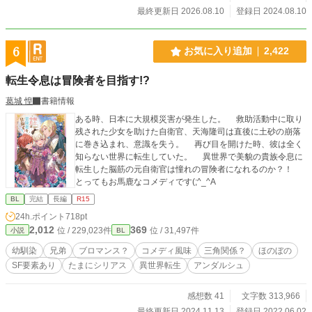
ジゼリトレォンで、お菓子づくりのお話で、６４３１字の小
最終更新日 2026.08.10
登録日 2024.08.10
冊子です。コミコミスタジオさまでご購入の場合は①と②を
１つずつ計２点の特典が今もつきます！ ご購入の前に大切
な、お詫びがございます！ ①私がお伝えし忘れたため、登場
6
お気に入り追加
2,422
人物紹介のセバに、眼鏡がありません！ ②最終稿の修正が私
のPCエラーで吹き飛び、誤植がございます！ 書籍のみの誤植
転生令息は冒険者を目指す!?
書籍p262 後ろから４行目 テデの台詞が 正『お気をつけく
ださい』が 誤『気をつけください』に 書籍p274 １行目
葛城 惶
書籍情報
誤『レォンの瞳が、やさしくほそくなる。。』句点が２つに
ある時、日本に大規模災害が発生した。 救助活動中に取り
電子書籍、レンタルのみ 空白抜け p124 後ろから６行目
残された少女を助けた自衛官、天海隆司は直後に土砂の崩落
正『のばしゅ！ お肉』が 誤『のばしゅ！お肉』に すべて
に巻き込まれ、意識を失う。 再び目を開けた時、彼は全く
の書籍 書籍p283 後ろから６行目 正『ゲォルグ・ディア・
知らない世界に転生していた。 異世界で美貌の貴族令息に
ジェディス』が 誤『ゲォルグ・ディオ・ジェディス』に こ
転生した脳筋の元自衛官は憧れの冒険者になれるのか？！
れはエラーで吹き飛んだ訳ではなく、全く気づいていません
とってもお馬鹿なコメディです(;^_^A
でした、ごめんなさい……！ p239 最終行 『腕輪』が『ブ
レスレット』 カタカナ変換忘れ ごめんなさい！ 今後、増刷
BL
完結
長編
R15
の機会があれば修正予定です。 誠に、誠に、申しわけござい
24h.ポイント
718pt
ません！ でも眼鏡のないセバはとてもかっこ可愛く！ ほぼ
2,012
369
位 / 229,023件
位 / 31,497件
小説
BL
全文書き直しは、骨折した肩で（笑）めちゃくちゃがんばっ
たので！ もしよかったら無料部分だけでも楽しんでくださっ
幼馴染
兄弟
ブロマンス？
コメディ風味
三角関係？
ほのぼの
たら、とても、とてもうれしいです！ 皆の動画はプロフのW
SF要素あり
たまにシリアス
異世界転生
アンダルシュ
ebサイトからどうぞです！ 動画にはAIを使っていますが、小
説にはAIを使っておりません 書籍にAI絵は一切ございません
感想数 41
文字数 313,966
最終更新日 2024.11.13
登録日 2022.06.02