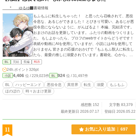
* ゆるゆ
書籍情報
もふもふに転生しちゃった！ と思ったら召喚されて、悪役
令息な、あるじができました！ とびきり可愛い、あるじが悪
役令息にならないように、がんばるよ！ 本編、完結済です。
おまけのお話を更新しています。 ふたりの動画をつくりまし
た。 もしよかったら、プロフのwebサイトからどうぞです！
表紙や動画にAIを使用していますが、小説にはAIを使用して
おりません 皆さまの応援のおかげで『もふもふ獣人に転生し
たら、最愛の推しに溺愛されています』書籍化、心から、あ
りがとうございます！
BL
完結
長編
R15
24h.ポイント
326pt
4,406
924
位 / 229,023件
位 / 31,497件
小説
BL
BL
ハッピーエンド
悪役令息
異世界
転生
溺愛
もふもふ
ほのぼの
時々おまけ更新
感想数 152
文字数 83,379
最終更新日 2026.07.17
登録日 2026.05.22
11
お気に入り追加
697