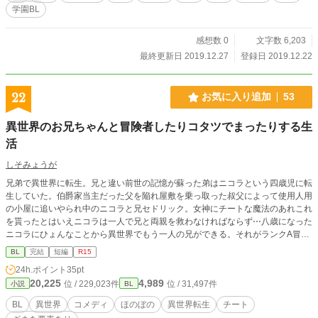
学園BL
感想数 0
文字数 6,203
最終更新日 2019.12.27
登録日 2019.12.22
22
お気に入り追加
53
異世界のお兄ちゃんと冒険者したりコタツでまったりする生
活
しそみょうが
兄弟で異世界に転生。兄と違い前世の記憶が蘇った弟はニコラという四歳児に転
生していた。伯爵家当主だった父を陥れ屋敷を乗っ取った叔父によって使用人用
の小屋に追いやられ中のニコラと兄セドリック。女神にチートな魔法のあれこれ
を貰ったとはいえニコラは一人で兄と両親を救わなければならず⋯八歳になった
ニコラにひょんなことから異世界でもう一人の兄ができる。それがランクA冒険
者のルフェルであった。◇ルフェルとニコラが冒険者したりコタツでのんびりま
BL
完結
短編
R15
ったりしつつ、ニコラの兄と両親を助けるほのぼのコメディです。ざまぁも少し
24h.ポイント
35pt
あります。◇お話のほとんどが主人公が四歳〜八歳のシーンです。レーディング
20,225
4,989
位 / 229,023件
位 / 31,497件
小説
BL
のR15は人身売買の記述や兄が平手打ちされるシーンに対してのものです。◇全
８話の短編です
BL
異世界
コメディ
ほのぼの
異世界転生
チート