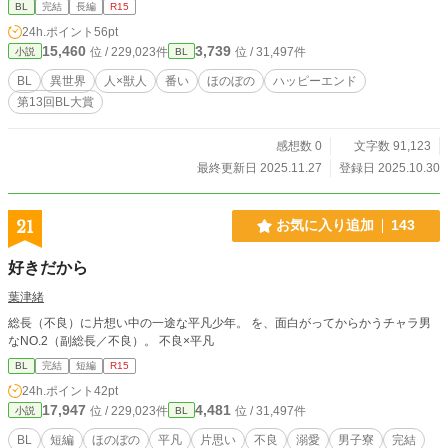
スターから聞かされたのは、ジョシュアの『匂い』が獣人た
BL
完結
長編
R15
ちを魅了する特異体質持ちであること。 自身の身を守る
24h.ポイント
56pt
ためデクスターからの提案を受け入れたジョシュアは、常に
15,460
3,739
位 / 229,023件
位 / 31,497件
小説
BL
彼と行動を共にすることになる。 過去の自分を捨てる決心
をしていたジョシュアは、デクスターから自身のことを尋ね
BL
異世界
人×獣人
番い
ほのぼの
ハッピーエンド
られ『過去の記憶を失った』と嘘をつき『ジョアン』と名乗
第13回BL大賞
る。 王配教育で培った知識と経験を活かしデクスターの側
近として新たな人生を歩み始めたジョアンは、穏やかで充実
した日々を送る。そして、自由奔放なデクスターに振り回さ
感想数 0
文字数 91,123
れながらも、いつしか彼を生涯をかけて支えていきたいと思
最終更新日 2025.11.27
登録日 2025.10.30
うようになるのだが……
21
お気に入り追加
143
好きだから
葉津緒
総長（不良）に片想い中の一途な平凡少年。 を、面白がってからかうチャラ男
なNO.2（副総長／不良）。 不良×平凡
BL
完結
短編
R15
24h.ポイント
42pt
17,947
4,481
位 / 229,023件
位 / 31,497件
小説
BL
BL
短編
ほのぼの
平凡
片思い
不良
溺愛
男子寮
完結