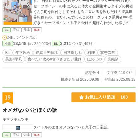
す。 自炊に目覚めた独身フリーターのアラサー男子(27)が、
セーブポイントの中に入ると体力が全回復するタイプの勇者
くん(19)を餌付けしてそれを肴に旨い酒を飲むだけの逆異世
界転移もの。 食いしん坊わんこのローグライク系勇者×料理
好きのセーブポイント系平凡受けの超ほんわかした感じの話
です。
BL
完結
長編
R15
24h.ポイント
71pt
13,548
3,211
位 / 229,023件
位 / 31,497件
小説
BL
BL
年下攻め
逆異世界転移
日常癒し系
料理
状態異常
美形×平凡
食べたい攻め×食べさせたい受け
ほのぼの
完結済
感想数 4
文字数 119,074
最終更新日 2025.09.08
登録日 2025.08.18
19
お気に入り追加
103
オメガなパパとぼくの話
キサラギムツキ
タイトルのままオメガなパパと息子の日常話。
BL
完結
短編
R15