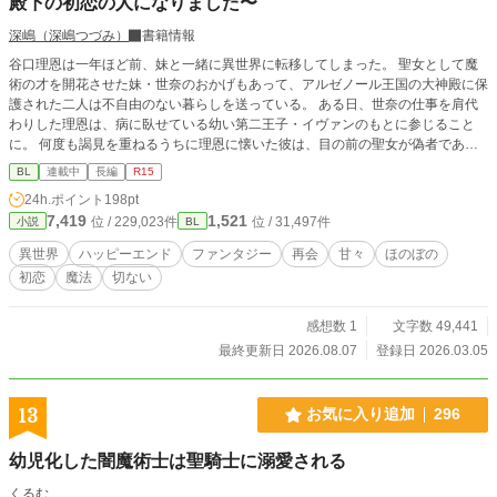
殿下の初恋の人になりました〜
深嶋（深嶋つづみ）
書籍情報
谷口理恩は一年ほど前、妹と一緒に異世界に転移してしまった。 聖女として魔
術の才を開花させた妹・世奈のおかげもあって、アルゼノール王国の大神殿に保
護された二人は不自由のない暮らしを送っている。 ある日、世奈の仕事を肩代
わりした理恩は、病に臥せている幼い第二王子・イヴァンのもとに参じること
に。 何度も謁見を重ねるうちに理恩に懐いた彼は、目の前の聖女が偽者である
ことに気付かぬまま、やがて理恩に求愛するが……。 数年後、アルゼノール王
BL
連載中
長編
R15
国を出て世界中を巡っていた理恩は、とある国でイヴァンと再会する。 彼の知
24h.ポイント
198pt
る聖女は自分だったのだと言い出せぬまま、理恩はイヴァンと交流を続けること
7,419
1,521
位 / 229,023件
位 / 31,497件
小説
BL
になって――？ ☆旧タイトル『聖女を演じた巻き添え兄は、王弟殿下の求愛か
ら逃げられない』から改題しました(3/25)
異世界
ハッピーエンド
ファンタジー
再会
甘々
ほのぼの
初恋
魔法
切ない
感想数 1
文字数 49,441
最終更新日 2026.08.07
登録日 2026.03.05
13
お気に入り追加
296
幼児化した闇魔術士は聖騎士に溺愛される
くるむ