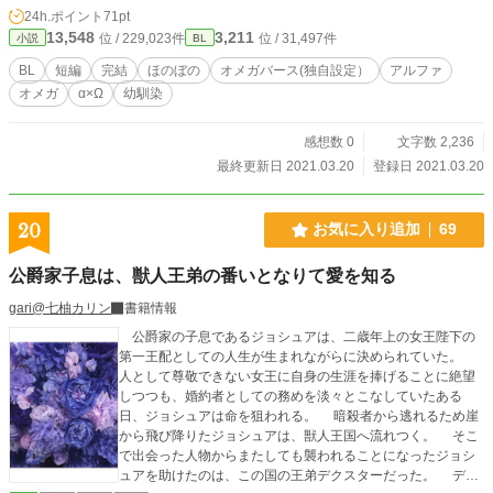
24h.ポイント
71pt
13,548
3,211
位 / 229,023件
位 / 31,497件
小説
BL
BL
短編
完結
ほのぼの
オメガバース(独自設定）
アルファ
オメガ
α×Ω
幼馴染
感想数 0
文字数 2,236
最終更新日 2021.03.20
登録日 2021.03.20
20
お気に入り追加
69
公爵家子息は、獣人王弟の番いとなりて愛を知る
gari@七柚カリン
書籍情報
公爵家の子息であるジョシュアは、二歳年上の女王陛下の
第一王配としての人生が生まれながらに決められていた。
人として尊敬できない女王に自身の生涯を捧げることに絶望
しつつも、婚約者としての務めを淡々とこなしていたある
日、ジョシュアは命を狙われる。 暗殺者から逃れるため崖
から飛び降りたジョシュアは、獣人王国へ流れつく。 そこ
で出会った人物からまたしても襲われることになったジョシ
ュアを助けたのは、この国の王弟デクスターだった。 デク