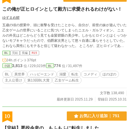
この俺が正ヒロインとして殿方に求愛されるわけがない！
ゆずまめ鯉
五歳の頃の授業中、頭に衝撃を受けたことから、自分が、前世の妹が遊んでいた
乙女ゲームの世界にいることに気づいてしまったニエル・ガルフィオン。 ニエ
ルの外見はどこからどう見ても金髪碧眼の美少年。しかもヒロインとはくっつか
ないモブキャラだったので、伯爵家次男として悠々自適に暮らそうとしていた。
これなら異性にもモテると信じて疑わなかった。 ところが、正ヒロインである
イリーナと結ばれるはずのチート級メインキャラであるユージン・アイアンズが
BL
完結
長編
R15
熱心に構うのは、モブで攻略対象外のニエルで……！？ ★はキス以上の内容の
24h.ポイント
376pt
ときにサブタイトルにつけています。 ユージン・アイアンズ(19)×ニエル・ガル
3,813
774
位 / 229,023件
位 / 31,497件
小説
BL
フィオン(19) 公爵家嫡男と伯爵家次男の同い年の乙女ゲー転生BLです。
BL
異世界
ハッピーエンド
溺愛
転生
コメディ
ほのぼの
主人公受け
第13回BL大賞
乙女ゲーム転生
文字数 138,490
最終更新日 2025.11.29
登録日 2025.10.31
10
お気に入り追加
751
【完結】悪役令息の、もふもふに転生しました