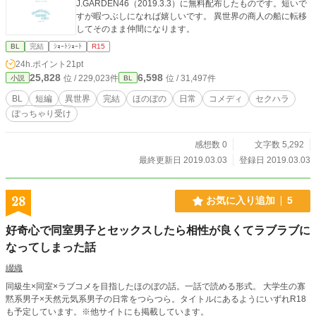
J.GARDEN46（2019.3.3）に無料配布したものです。短いで
すが暇つぶしになれば嬉しいです。 異世界の商人の船に転移
してそのまま仲間になります。
BL
完結
ｼｮｰﾄｼｮｰﾄ
R15
24h.ポイント
21pt
25,828
6,598
位 / 229,023件
位 / 31,497件
小説
BL
BL
短編
異世界
完結
ほのぼの
日常
コメディ
セクハラ
ぽっちゃり受け
感想数 0
文字数 5,292
最終更新日 2019.03.03
登録日 2019.03.03
28
お気に入り追加
5
好奇心で同室男子とセックスしたら相性が良くてラブラブに
なってしまった話
綴織
同級生×同室×ラブコメを目指したほのぼの話。一話で読める形式。 大学生の寡
黙系男子×天然元気系男子の日常をつらつら。タイトルにあるようにいずれR18
も予定しています。※他サイトにも掲載しています。