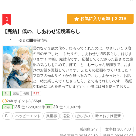
1
お気に入り追加
2,219
【完結】僕の、しあわせ辺境暮らし
* ゆるゆ
書籍情報
雪のなか３歳の僕を、ひろってくれたのは、やさしい１６歳
の男の子でした。 ふたりの、しあわせな辺境暮らし、はじま
ります！ 本編、完結済です。 応援してくださった皆さまに感
謝の気もちをこめて、ぽて と むーちゃん感謝祭で、おま
けのお話を更新しています。 ふたりの動画をつくりました！
プロフのwebサイトから飛べるので、もしよかったら、お話
と一緒に楽しんでくださったら、とてもうれしいです！ 表紙
や動画にはAIを使っていますが、小説にはAIを使っておりま
せん 皆さまの応援のおかげで『もふもふ獣人に転生したら、
BL
完結
長編
R15
最愛の推しに溺愛されています』書籍化、心から、ありがと
24h.ポイント
8,856pt
うございます！
135
20
位 / 229,023件
位 / 31,497件
小説
BL
BL
ハッピーエンド
異世界
溺愛
ほのぼの
時々おまけ更新
感想数 247
文字数 308,488
最終更新日 2026.08.10
登録日 2026.02.07