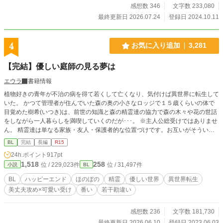
感想数 346
文字数 233,080
最終更新日 2026.07.24
登録日 2024.10.11
4
お気に入り追加
3,281
【完結】優しい庭師の見る夢は
エウラ
書籍情報
植物好きの青年が不治の病を得て若くして亡くなり、気付けば異世界に転生して
いた。 かつて管理者が住んでいた森の奥の小さなロッジで１５歳くらいの体で
目覚めた樹希(いつき)は、前世の知識と森の精霊達の協力で森の木々や花の世話
をしながら一人暮らしを満喫していくのだが･･･。 ※主人公総受けではありませ
ん。 精霊達は単なる家族・友人・保護者的な位置づけです。お互いがそういう
認識です。 基本的にほのぼのした話になると思います。 息抜きです。不定期更
BL
完結
長編
R15
新。 ※タグには入れてませんが、女性もいます。 魔法や魔法薬で同性同士でも
24h.ポイント
917pt
子供が出来るというふんわり設定。 ※10万字いっても終わらないので、一応、
1,518
258
位 / 229,023件
位 / 31,497件
小説
BL
長編に切り替えます。 お付き合い下さいませ。 ※だいぶ時間が空きましたが、
無事に【完結】しました。読んでくださってありがとうございます。
BL
ハッピーエンド
ほのぼの
精霊
優しい世界
異世界転生
美丈夫攻め×可愛い受け
番い
若干勘違い
感想数 236
文字数 181,730
最終更新日 2026.06.10
登録日 2023.06.03