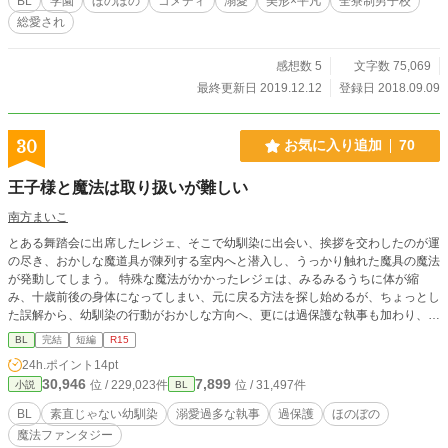
BL
学園
ほのぼの
コメディ
溺愛
美形×平凡
全寮制男子校
総愛され
感想数 5
文字数 75,069
最終更新日 2019.12.12
登録日 2018.09.09
30
お気に入り追加
70
王子様と魔法は取り扱いが難しい
南方まいこ
とある舞踏会に出席したレジェ、そこで幼馴染に出会い、挨拶を交わしたのが運
の尽き、おかしな魔道具が陳列する室内へと潜入し、うっかり触れた魔具の魔法
が発動してしまう。 特殊な魔法がかかったレジェは、みるみるうちに体が縮
み、十歳前後の身体になってしまい、元に戻る方法を探し始めるが、ちょっとし
た誤解から、幼馴染の行動がおかしな方向へ、更には過保護な執事も加わり、
色々と面倒なことに――。 ※濃縮版
BL
完結
短編
R15
24h.ポイント
14pt
30,946
7,899
位 / 229,023件
位 / 31,497件
小説
BL
BL
素直じゃない幼馴染
溺愛過多な執事
過保護
ほのぼの
魔法ファンタジー