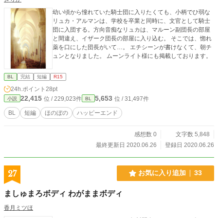
幼い頃から憧れていた騎士団に入りたくても、小柄でひ弱な
リュカ・アルマンは、学校を卒業と同時に、文官として騎士
団に入団する。方向音痴なリュカは、マルーン副団長の部屋
と間違え、イザーク団長の部屋に入り込む。 そこでは、惚れ
薬を口にした団長がいて…。 エチシーンが書けなくて、朝チ
ュンとなりました。 ムーンライト様にも掲載しております。
BL
完結
短編
R15
24h.ポイント
28pt
22,415
5,653
位 / 229,023件
位 / 31,497件
小説
BL
BL
短編
ほのぼの
ハッピーエンド
感想数 0
文字数 5,848
最終更新日 2020.06.26
登録日 2020.06.26
27
お気に入り追加
33
ましゅまろボディ わがままボディ
香月ミツほ