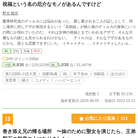
祝福という名の厄介なモノがあるんですけど
野犬 猫兄
魔導研究員のディルカには悩みがあった。 愛し愛される二人の証しとして、同
じ場所に同じアザが発現するという『花祝紋』が独り身のディルカの身体にいつ
の間にか現れていたのだ。 それは女神の祝福とまでいわれるアザで、そんな大
層なもの誰にも見せられるわけがない。 ディルカは、そんなアザがあるもの
だから、誰とも恋愛できずにいた。 イチャイチャ……イチャイチャしたいんで
すけど？！ □■ 少しでも楽しんでいただけたら嬉しいです！ 完結しました。 応
BL
完結
長編
R15
援していただきありがとうございます！ □■ 第11回BL大賞では、ポイントを入
24h.ポイント
298pt
れてくださった皆様、またお読みくださった皆様、どうもありがとうございまし
4,836
1,038
位 / 229,023件
位 / 31,497件
小説
BL
たm(__)m
第11回BL小説大賞
溺愛/執着
BL
年下攻め
幼馴染
ほのぼの
異世界
騎士
コメディ
ハッピーエンド
感想数 1
文字数 50,156
最終更新日 2024.06.05
登録日 2023.10.31
12
お気に入り追加
311
巻き添え兄の帰る場所 〜妹のために聖女を演じたら、王弟