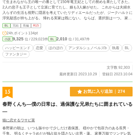
て生まれながら王の唯一の番として150年竜王妃としての努めを果たしてきた。
2人の息子も王子として立派に育てたし、娘も3人嫁がせた。 これからは夫婦水
入らずの生活も視野に隠居を考えていたリディエールだったが、ジークハルトに
浮気疑惑が持ち上がる。 帰れる実家は既にない。 ならば、選択肢は一つ。 家出
させていただきます! 元冒険者のリディが王宮を飛び出して好き勝手大暴れしま
BL
完結
長編
R15
す。 本編完結しました。
24h.ポイント
134pt
9,325
2,010
位 / 229,023件
位 / 31,497件
小説
BL
ハッピーエンド
恋愛
ほのぼの
アンダルシュノベルズb
執着
BL
ファンタジー
文字数 92,303
最終更新日 2023.10.29
登録日 2023.10.04
15
お気に入り追加
274
春野くんち―僕の日常は、過保護な兄弟たちに囲まれている
―
猫に恋するワサビ菜
春野家の朝は、いつも賑やかで少しだけ過保護。 穏やかで包容力のある長男・
千隼。 明るくチャラめだが独占欲を隠さない次男・蓮。 家事万能でツンデレ気