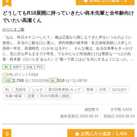
8
お気に入り追加
2
どうしてもR18展開に持っていきたい柊木先輩と全年齢向け
でいたい高瀬くん
のりたまご飯
「ねえ、昨日オナニーした？」 俺は正面から聞こえてきた声をいつものように
無視し、弁当のご飯を口に運ぶ。 県内有数の進学校・私立南桜高校に入学した
高校一年生、高瀬桜也（たかせ はるや）。 そんな俺は、ある出来事をきっかけ
に、見た目も声もまるで小学生、でもやたらと性知識だけは豊富な一つ上の先
輩・柊木新（ひいらぎ あらた）と“週一で昼ごはん”を共にするようになった。
ただ、俺の通うこの学校には、生徒の“不純な言動”を取り締まるための監視シス
BL
連載中
短編
R15
テムが存在するようで...。 校内の至る所に設置されたカメラと音声検知により、
24h.ポイント
533pt
下ネタやそれに類する行為は即座に記録され、発覚すれば厳罰、最悪の場合、退
2,700
510
位 / 229,023件
位 / 31,497件
小説
BL
学もあり得るという。 そんな異常な環境にもかかわらず、柊木先輩は毎回のよ
うに下ネタやセクハラまがいの発言をぶつけてくるが、不思議なことに、今まで
BL
高校生
ショタ
第2回青春BLカップ
青春
日常
ほのぼの
一度も見つかったことはない。その秘密はどうやら、毎回昼ごはん会の会場であ
先輩×後輩
恋愛
R15の限界に挑戦
り、先輩が見つけたというこの「旧視聴覚室」にあるというが—— これは、の
んびりと全年齢向けの高校生活を送りたい俺と、無理矢理にでもR18展開に持っ
ていきたい先輩との、やや不健全な青春BLラブコメ小説。
感想数 0
文字数 3,820
最終更新日 2026.08.10
登録日 2026.08.10
9
お気に入り追加
1,404