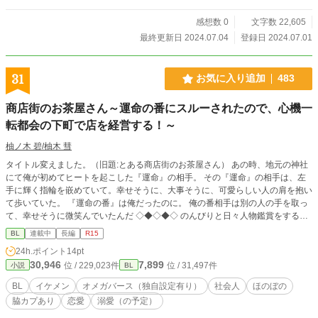
感想数 0
文字数 22,605
最終更新日 2024.07.04
登録日 2024.07.01
31
お気に入り追加
483
商店街のお茶屋さん～運命の番にスルーされたので、心機一
転都会の下町で店を経営する！～
柚ノ木 碧/柚木 彗
タイトル変えました。（旧題:とある商店街のお茶屋さん） あの時、地元の神社
にて俺が初めてヒートを起こした『運命』の相手。 その『運命』の相手は、左
手に輝く指輪を嵌めていて。幸せそうに、大事そうに、可愛らしい人の肩を抱い
て歩いていた。 『運命の番』は俺だったのに。 俺の番相手は別の人の手を取っ
て、幸せそうに微笑んでいたんだ ◇◆◇◆◇ のんびりと日々人物鑑賞をする主
人公の物語です。 BL設定をしていますが、中々BLにはなりにくいです。そんな
BL
連載中
長編
R15
ぼんやりした主人公の日常の物語。 なお、世界観はオメガバース設定を使用し
24h.ポイント
14pt
ております。 本作は『ある日突然Ωになってしまったけど、僕の人生はハッピー
30,946
7,899
位 / 229,023件
位 / 31,497件
小説
BL
エンドになれるでしょうか』の登場人物が多数登場しておりますが、ifでも何で
も無く、同じ世界の別のお話です。 ※ 誤字脱字は普段から在籍しております。
BL
イケメン
オメガバース（独自設定有り）
社会人
ほのぼの
スルースキルを脳内に配置して読んで頂けると幸いです。 一応R１５設定にしま
脇カプあり
恋愛
溺愛（の予定）
したが、後程R１８へ変更するかも知れません。 ・タグ一部変更しました ・主
人公の実家編始まりました。実家編では嵯峨憲真主体になります。