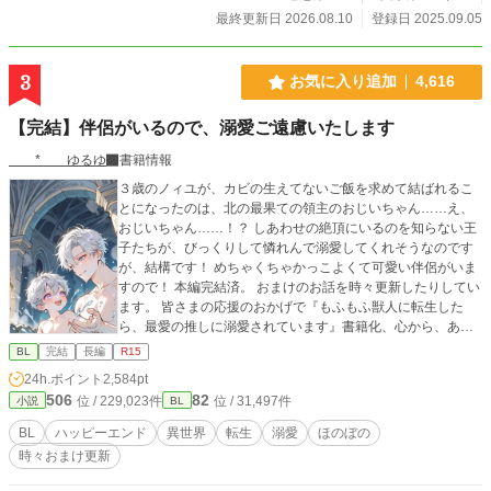
最終更新日 2026.08.10
登録日 2025.09.05
3
お気に入り追加
4,616
【完結】伴侶がいるので、溺愛ご遠慮いたします
* ゆるゆ
書籍情報
３歳のノィユが、カビの生えてないご飯を求めて結ばれるこ
とになったのは、北の最果ての領主のおじいちゃん……え、
おじいちゃん……！？ しあわせの絶頂にいるのを知らない王
子たちが、びっくりして憐れんで溺愛してくれそうなのです
が、結構です！ めちゃくちゃかっこよくて可愛い伴侶がいま
すので！ 本編完結済。 おまけのお話を時々更新したりしてい
ます。 皆さまの応援のおかげで『もふもふ獣人に転生した
ら、最愛の推しに溺愛されています』書籍化、心から、あり
がとうございます！ ふたりの動画をつくりました！ もしよか
BL
完結
長編
R15
ったら、プロフのwebサイトからどうぞです！ 表紙や動画に
24h.ポイント
2,584pt
はAIを使っていますが、小説にはAIを使っておりません
506
82
位 / 229,023件
位 / 31,497件
小説
BL
BL
ハッピーエンド
異世界
転生
溺愛
ほのぼの
時々おまけ更新