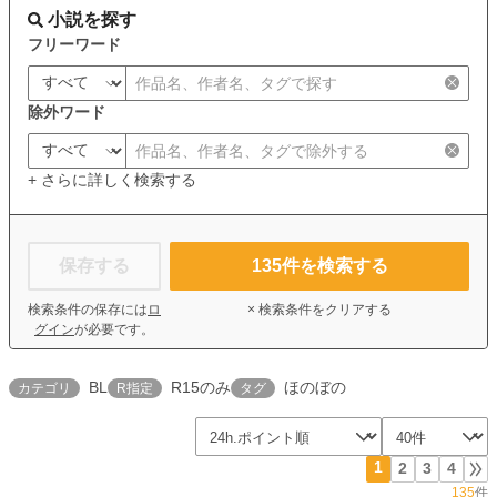
小説を探す
フリーワード
除外ワード
+ さらに詳しく検索する
保存する
135
件を検索する
検索条件の保存には
ロ
× 検索条件をクリアする
グイン
が必要です。
BL
R15のみ
ほのぼの
カテゴリ
R指定
タグ
1
2
3
4
135
件