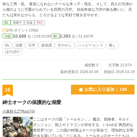
味な三男・凪。 素直になれないクールな末っ子・琉生。 そして、四人の兄弟か
ら猫のように可愛がられている四男の乃空。 自由奔放な乃空の振る舞いに、兄
たちは呆れながらも、とろけるような笑顔で彼を甘やかす。
BL
連載中
長編
R15
24h.ポイント
106pt
10,688
2,393
位 / 229,023件
位 / 31,497件
小説
BL
BL
溺愛
日常
過保護
甘やかし
ハッピーエンド
癒し
ほのぼの
感想数 0
文字数 32,674
最終更新日 2026.04.09
登録日 2026.03.19
16
お気に入り追加
198
紳士オークの保護的な溺愛
小麦粉七㌘(flour7g)
ここはオークの国「トールキン」。 魔法、冒険者、ギルド、
ダンジョン、獣人やドラゴンが存在する、いわゆる“典型的な
異世界”だが、この国の特徴はオークが長命で、理知的な文明
社会を築いていることにある。 トールキンのオークたちは、