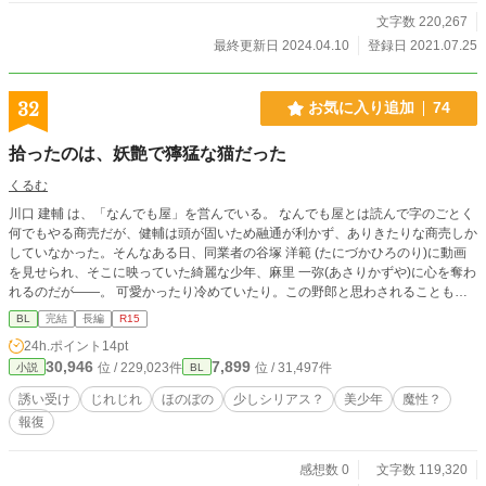
文字数 220,267
最終更新日 2024.04.10
登録日 2021.07.25
32
お気に入り追加
74
拾ったのは、妖艶で獰猛な猫だった
くるむ
川口 建輔 は、「なんでも屋」を営んでいる。 なんでも屋とは読んで字のごとく
何でもやる商売だが、健輔は頭が固いため融通が利かず、ありきたりな商売しか
していなかった。そんなある日、同業者の谷塚 洋範 (たにづかひろのり)に動画
を見せられ、そこに映っていた綺麗な少年、麻里 一弥(あさりかずや)に心を奪わ
れるのだが――。 可愛かったり冷めていたり。この野郎と思わされることもし
ばしば。 なのに一弥自身は健輔に懐いているようで、抱いて欲しいと甘えてき
BL
完結
長編
R15
て……。 一弥を拾ったことで、健輔の心は乱されていく。 ※このお話はフィク
24h.ポイント
14pt
ションです。「なんでも屋」のお仕事の世界観は、この作中だけのモノです。
30,946
7,899
位 / 229,023件
位 / 31,497件
小説
BL
また、刑法や法に関する事柄も現実とは違う部分があります。あくまでも作中だ
けの世界観ですので、それを踏まえてお楽しみいただけると幸いです。 ※第四
誘い受け
じれじれ
ほのぼの
少しシリアス？
美少年
魔性？
章の各々のタイトルを変更しました
報復
感想数 0
文字数 119,320