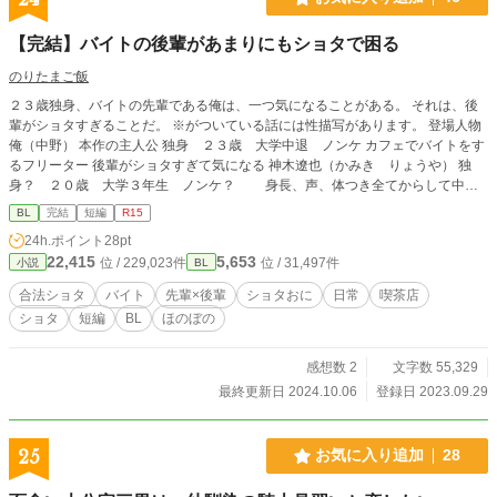
【完結】バイトの後輩があまりにもショタで困る
のりたまご飯
２３歳独身、バイトの先輩である俺は、一つ気になることがある。 それは、後
輩がショタすぎることだ。 ※がついている話には性描写があります。 登場人物
俺（中野） 本作の主人公 独身 ２３歳 大学中退 ノンケ カフェでバイトをす
るフリーター 後輩がショタすぎて気になる 神木遼也（かみき りょうや） 独
身？ ２０歳 大学３年生 ノンケ？ 身長、声、体つき全てからして中学1
年生にしか見えない。 お酒に強い 店長 独身 30代？ 学歴？ バイ カフェ
BL
完結
短編
R15
くすのきの店長。 極度のショタコン りょうやを採用した張本人 鈴音（すずね）
24h.ポイント
28pt
独身？ 24歳 店長の昔からの知り合い たまにバイトを手伝う。 店長と同じく極
22,415
5,653
位 / 229,023件
位 / 31,497件
小説
BL
度のショタコン
合法ショタ
バイト
先輩×後輩
ショタおに
日常
喫茶店
ショタ
短編
BL
ほのぼの
感想数 2
文字数 55,329
最終更新日 2024.10.06
登録日 2023.09.29
25
お気に入り追加
28