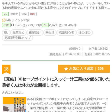
を考えているのか分からない優牙に戸惑うことが多い静だが、サッカーをしてい
だ。 彼は今も毎日のように墓参りを欠かさない。 それは悲嘆
る時の表情やふとした時に聞ける本音やしぐさのギャップにドキドキする日々。
というより、対話に近い行為だった。 ⸻ ■ 現在の生活 ガ
静は付き合ってるんだから先輩らしくリードしなきゃなと思っていても、いつも
スパールは現在、 街の流通を取り仕切る代表的な役職に就い
BL
連載中
短編
R15
優牙のペースに持っていかれてしまう。 「あれ、もしかして僕が下……？」 次
ている。 多忙な職務の合間にも、 洗濯、掃除、料理 帳簿の
24h.ポイント
92pt
のステップに進むべく、予習をしていると押し倒されるのは自分ではないかと思
整理 屋敷の修繕 をすべて自分でこなす。 仕事、家事、墓参
11,628
2,671
位 / 229,023件
位 / 31,497件
小説
BL
い始める静。 それも悪くないかもと思うが、やっぱりリードしたい。 「先
り。 規則正しく、静かな日々。 ――あなたが現れるまでは。
輩……」 「っ」 恋愛初心者の２人は、不器用ながら仲を深めていくのだった。
BL
先輩攻め
後輩受け
寮生活
恋愛初心者
ほのぼの
⚠️優牙×静に見えるが、静×優牙である。 .
第2回青春BLカップ
感想数 0
文字数 19,542
最終更新日 2026.08.08
登録日 2026.07.25
18
お気に入り追加
356
【完結】※セーブポイントに入って一汁三菜の夕飯を頂いた
勇者くんは体力が全回復します。
きのこいもむし
ある日突然セーブポイントになってしまった自宅のクローゼ
ットからダンジョン攻略中の勇者くんが出てきたので、一汁
三菜の夕飯を作って一緒に食べようねみたいなお料理BLで