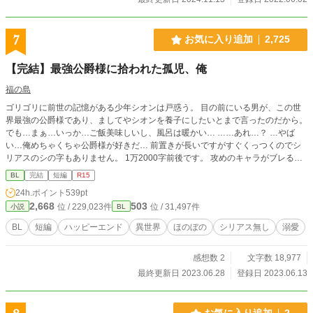
7
お気に入り追加
2,725
【完結】最強公爵様に拾われた孤児、俺
福の島
ゴリゴリに前世の記憶がある少年シオンは戸惑う。 目の前にいる男が、この世
界最強の公爵様であり、ましてやシオンを養子にしたいとまで言ったのだから。
でも…まぁ…いっか…ご飯美味しいし、風呂は暖かい… ……あれ…？ …やば
い…俺めちゃくちゃ公爵様が好きだ… 前置きが長いですがすぐくっつくのでシ
リアスのシの字もありません。 1万2000字前後です。 攻めのキャラがブレるし
若干変態です。 無表情系クール最強公爵様×のんき転生主人公(無自覚美形) おま
BL
完結
短編
R15
け完結済み
24h.ポイント
539pt
2,668
503
位 / 229,023件
位 / 31,497件
小説
BL
BL
短編
ハッピーエンド
異世界
ほのぼの
シリアス無し
溺愛
感想数 2
文字数 18,977
最終更新日 2023.06.28
登録日 2023.06.13