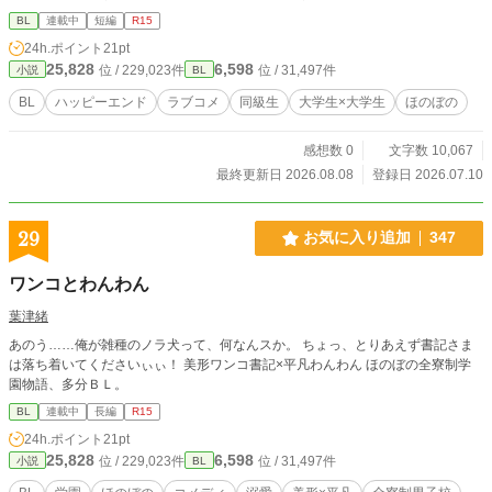
BL
連載中
短編
R15
24h.ポイント
21pt
25,828
6,598
位 / 229,023件
位 / 31,497件
小説
BL
BL
ハッピーエンド
ラブコメ
同級生
大学生×大学生
ほのぼの
感想数 0
文字数 10,067
最終更新日 2026.08.08
登録日 2026.07.10
29
お気に入り追加
347
ワンコとわんわん
葉津緒
あのう……俺が雑種のノラ犬って、何なんスか。 ちょっ、とりあえず書記さま
は落ち着いてくださいぃぃ！ 美形ワンコ書記×平凡わんわん ほのぼの全寮制学
園物語、多分ＢＬ。
BL
連載中
長編
R15
24h.ポイント
21pt
25,828
6,598
位 / 229,023件
位 / 31,497件
小説
BL