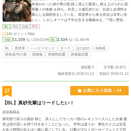
灰色がかった緑や青の肌 鋭く澄んだ眼差し 鍛え上げられた筋
骨隆々の体躯 を持ち、外見こそ威圧的だが、礼節と合理性を
重んじる国民性をしている。 異世界から来る存在は非常に珍
しい。 しかしオークは千年を生きる種族ゆえ、**長い歴史の
中で「時折起こる出来事」**として、記録にも記憶にも残さ
BL
完結
短編
R15
れてきた。 ⸻ ■ ガスパールというオーク ガスパールは、
24h.ポイント
99pt
この国でも名の知れた貴族家系の三男として生まれた。 薄く
11,159
2,524
位 / 229,023件
位 / 31,497件
小説
BL
灰を帯びた緑の肌、 赤い虹彩に金色の瞳孔という、どこか神
話的な目。 分厚い肩と胸板、鍛え抜かれた腹筋は鎧に覆われ
BL
異世界
ハッピーエンド
オーク
ほのぼの
体格差
ずとも堅牢で、 銀色に輝く胸当てと腰当てには、代々受け継
体格差/年の差
異種族
異種間恋愛
異種族恋愛
がれてきた宝石が嵌め込まれている。 ざらついた低音の声だ
が、語調は穏やかで、 貴族らしい品と、年齢を重ねた余裕が
にじむ話し方をする。 ● 彼の性格 • 極めて面倒見がよく、観
感想数 0
文字数 30,872
察力が高い • 感情を声高に表に出さないが、内側は情に厚い •
最終更新日 2026.01.12
登録日 2026.01.12
責任を引き受けることを当然のように思っている • 自分が誰
かに寄りかかることだけは、少し苦手 どこか「自分は脇役で
いい」と思っている節があり、それが彼の誠実さと同時に、
17
お気に入り追加
14
不器用さでもあった。 ⸻ ■ 過去と喪失 ――愛したオーク
ガスパールはかつて、平民出身のオーク男性と結ばれてい
【BL】真砂先輩はリードしたい！
た。 家柄も立場も違う相手だったが、 彼はその伴侶の、 不
器用な優しさ 朝食を焦がしてしまうところ 眠る前に必ず手を
かがみゆえ
探してくる癖 を、何よりも大切にしていた。 しかし、その伴
帰宅部で高２の真砂 静と、高１にしてサッカー部のレギュラー入りした水瀬 優
侶はすでにこの世を去っている。 現在ガスパールが暮らして
牙は両片思いを得て付き合うことになった。 学年は違うが、寮生の２人は交流
いるのは、 貴族街から少し離れた、二階建ての小さな屋敷。
があり時間が合えば一緒に過ごしている。 口数が少なくポーカーフェイスで何
華美ではないが、掃除が行き届き、静かな温もりのある家