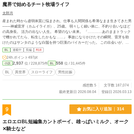
魔界で始めるチート牧場ライフ
太郎月
産まれた時から虚弱体質に悩まされ、仕事も人間関係も希薄なまま生きてきた男
───神威雷牙（カムイライガ）、25歳。 弱々しく細い体に、不釣り合いなほど
の高身長。 活力の出ない人生。 希望のない未来。 「…………あのままトラック
で轢かれてたら、転生したかもな……」 事故になりかけたその瞬間、雷牙を助
けたのはサンタのような白鬚を持つ巨漢のバイカーだった。 この出会いが、雷
牙の人生を変える。 辿り着いたのは──魔界にある広大な牧場。 ひょろ長の男
BL
連載中
長編
R18
が、健康と筋肉を取り戻していく物語。 ⸻ 魔界×牧場×ほのぼの 一応総攻め
24h.ポイント
497pt
主人公ですが、牧場メインでのんびり進行。 攻略対象の登場もかなり遅いで
2,937
558
位 / 228,875件
位 / 31,445件
小説
BL
す。 主要キャラ全員うっすらクズ要素あり。 男性妊娠要素あり。 ※全年齢版を
他サイトに投稿しています。
BL
異世界
スローライフ
男性妊娠
感想数 5
文字数 187,074
最終更新日 2026.08.04
登録日 2026.03.13
9
お気に入り追加
314
エロエロBL短編集カントボーイ、雄っぱいミルク、オーク
✕騎士など