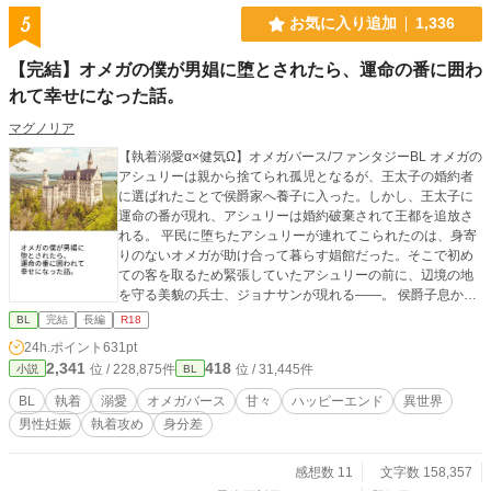
5
お気に入り追加
1,336
【完結】オメガの僕が男娼に堕とされたら、運命の番に囲わ
れて幸せになった話。
マグノリア
【執着溺愛α×健気Ω】オメガバース/ファンタジーBL オメガの
アシュリーは親から捨てられ孤児となるが、王太子の婚約者
に選ばれたことで侯爵家へ養子に入った。しかし、王太子に
運命の番が現れ、アシュリーは婚約破棄されて王都を追放さ
れる。 平民に堕ちたアシュリーが連れてこられたのは、身寄
りのないオメガが助け合って暮らす娼館だった。そこで初め
ての客を取るため緊張していたアシュリーの前に、辺境の地
を守る美貌の兵士、ジョナサンが現れる――。 侯爵子息から
男娼に堕ちたオメガが、多くの人に助けられて幸せをつかむ
BL
完結
長編
R18
話です。 主人公の初恋の成就と、恋人同士の甘々な時間をお
24h.ポイント
631pt
届けします。子供もたくさん生まれます。 性描写があるエピ
2,341
418
位 / 228,875件
位 / 31,445件
小説
BL
ソードには（☆）を付けております。 無理やりの行為は一切
なく、主人公の相手は初めから運命の番ひとりだけです。 ア
BL
執着
溺愛
オメガバース
甘々
ハッピーエンド
異世界
ルファポリス様の独占公開です。 ※本編完結済。今後は甘々
男性妊娠
執着攻め
身分差
の後日談を不定期に投稿します。 【番外編：後日談追加】完
結記念SS『癒しの時間』を追加しました。皆様に楽しんでい
ただければ幸いです。
感想数 11
文字数 158,357