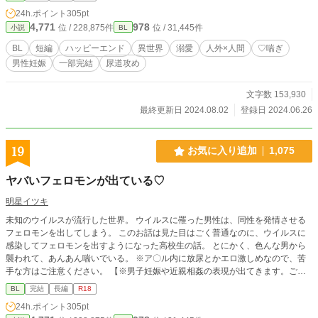
新人女はモデル並みに可愛く猫を被るのも上手かった、誰にも信じて貰えない、
24h.ポイント
305pt
居づらい職場…転職しようかなと真剣に考え始めた頃事件は起きた 外回り中に
4,771
978
位 / 228,875件
位 / 31,445件
小説
BL
交差点へ飛び出す新人女、何故かおれの腕を掴みながら… 悲鳴と衝撃、薄れゆ
く意識 『神子様が降臨された！』 目が覚めるとそこは知らない世界だった 瘴気
BL
短編
ハッピーエンド
異世界
溺愛
人外×人間
♡喘ぎ
に蝕まれた狼の獣人×当て馬から逃げたい巻き込まれ平凡お兄さん 第二部まで完
男性妊娠
一部完結
尿道攻め
結 三部はある程度書いたら載せます
文字数 153,930
最終更新日 2024.08.02
登録日 2024.06.26
19
お気に入り追加
1,075
ヤバいフェロモンが出ている♡
明星イツキ
未知のウイルスが流行した世界。 ウイルスに罹った男性は、同性を発情させる
フェロモンを出してしまう。 このお話は見た目はごく普通なのに、ウイルスに
感染してフェロモンを出すようになった高校生の話。 とにかく、色んな男から
襲われて、あんあん喘いでいる。 ※ア〇ル内に放尿とかエロ激しめなので、苦
手な方はご注意ください。 【※男子妊娠や近親相姦の表現が出てきます。ご注
意ください。】
BL
完結
長編
R18
24h.ポイント
305pt