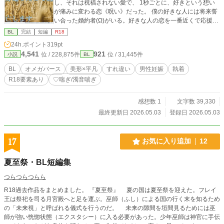
し、それは祝福されない愛で、 1秒ごとに、好きという想い
が痛みに変わる恋《呪い》だった。 僕の好きな人には将来誓
い合った婚約者(Ω)がいる。好きな人の恋を一番近くで応援し
よう。そうすれば、いつか彼が結婚したとしても、僕は便利
BL
完結
短編
R18
な使用人としてずっと傍にいられるはずだから。 この関係を
24h.ポイント
319pt
壊さないために、完璧な脇役を演じることに決めたのに。 そ
4,541
921
位 / 228,875件
位 / 31,445件
小説
BL
の5日後、僕は彼と番契約をしてしまうのだった。 ⚠️注意⚠️
※男性妊娠表現あり(子が出てきます) ※R-18 (♡喘ぎ、濁点
BL
オメガバース
美形×平凡
すれ違い
男性妊娠
執着
喘ぎ、プロローグに無理矢理表現あり) ※この物語はフィクシ
R18要素あり
♡喘ぎ/濁音喘ぎ
ョンです
感想数 1
文字数 39,330
最終更新日 2026.05.03
登録日 2026.05.03
17
お気に入り追加
12
夏至祭・BL短編集
つらつらつらら
R18過去作品をまとめました。 『夏至祭』 夏の国は夏至祭を迎えた。フレイ
王は祭祀を司る月宮殿へと足を運ぶ。巫師（ふし）による国の行く末を知るため
の「未来視」と呼ばれる儀式を行うのだ。 未来の隙間を垣間見るためには巫
師が強い恍惚状態（エクスタシー）に入る必要があった。少年巫師は神官に手伝