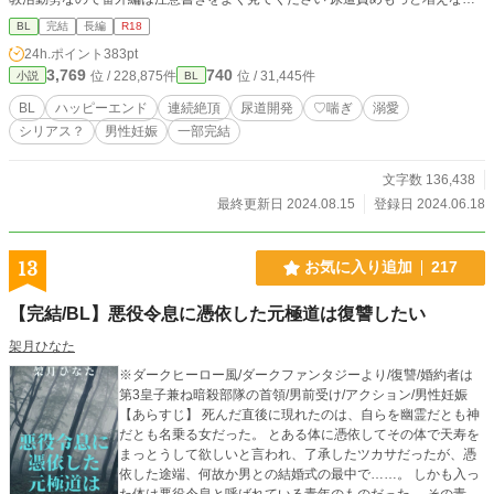
かなーって書いてみた初心者作です！色々ノリと勢い！
BL
完結
長編
R18
24h.ポイント
383pt
3,769
740
位 / 228,875件
位 / 31,445件
小説
BL
BL
ハッピーエンド
連続絶頂
尿道開発
♡喘ぎ
溺愛
シリアス？
男性妊娠
一部完結
文字数 136,438
最終更新日 2024.08.15
登録日 2024.06.18
13
お気に入り追加
217
【完結/BL】悪役令息に憑依した元極道は復讐したい
架月ひなた
※ダークヒーロー風/ダークファンタジーより/復讐/婚約者は
第3皇子兼ね暗殺部隊の首領/男前受け/アクション/男性妊娠
【あらすじ】 死んだ直後に現れたのは、自らを幽霊だとも神
だとも名乗る女だった。 とある体に憑依してその体で天寿を
まっとうして欲しいと言われ、了承したツカサだったが、憑
依した途端、何故か男との結婚式の最中で……。 しかも入っ
た体は悪役令息と呼ばれている青年のものだった。 その青