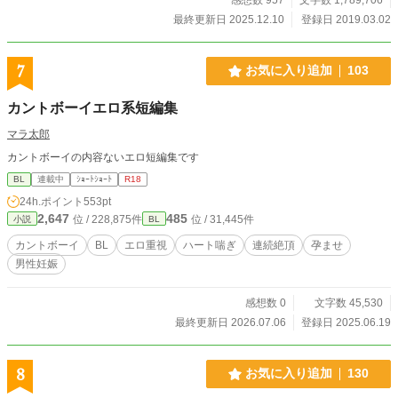
最終更新日 2025.12.10
登録日 2019.03.02
7
お気に入り追加
103
カントボーイエロ系短編集
マラ太郎
カントボーイの内容ないエロ短編集です
BL
連載中
ｼｮｰﾄｼｮｰﾄ
R18
24h.ポイント
553pt
2,647
485
位 / 228,875件
位 / 31,445件
小説
BL
カントボーイ
BL
エロ重視
ハート喘ぎ
連続絶頂
孕ませ
男性妊娠
感想数 0
文字数 45,530
最終更新日 2026.07.06
登録日 2025.06.19
8
お気に入り追加
130