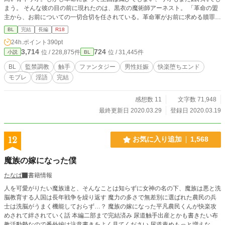
まう。 そんな彼の目の前に現れたのは、黒衣の魔術師アーネスト。 「革命の盟
主から、お前についての一切合切を任されている。革命軍がお前に求める贖罪
は……『妊娠』だ」 そして、長い雌化調教の日々が始まった。 ※1日2回更新 ※
BL
完結
長編
R18
ほぼ全編エロ ※タグ欄に入りきらなかった特殊プレイ→拘束(分娩台、X字磔、
24h.ポイント
390pt
宙吊りなど)、スパンキング(パドル、ハンド)、乳首開発、睡眠姦、ドスケベ衣
3,714
724
位 / 228,875件
位 / 31,445件
小説
BL
装、近親相姦など
BL
監禁調教
触手
ファンタジー
男性妊娠
快楽堕ちエンド
モブレ
淫語
完結
感想数 11
文字数 71,948
最終更新日 2020.03.29
登録日 2020.03.19
12
お気に入り追加
1,568
魔族の嫁になった僕
たなぱ
書籍情報
人を可愛がりたい魔族達と、そんなことは知らずに女神の名の下、魔族は悪と洗
脳教育する人国は長年戦争を繰り返す 魔力の多さで無差別に選ばれた農民の兵
士は洗脳がうまく機能しておらず…？ 魔族の嫁になった平凡農民くんが快楽攻
めされて絆されていく話 本編二部まで完結済み 尿道触手出産とかも書きたい布
教活動勢なので番外編は注意書きをよく見てください 尿道責めもっと増えない