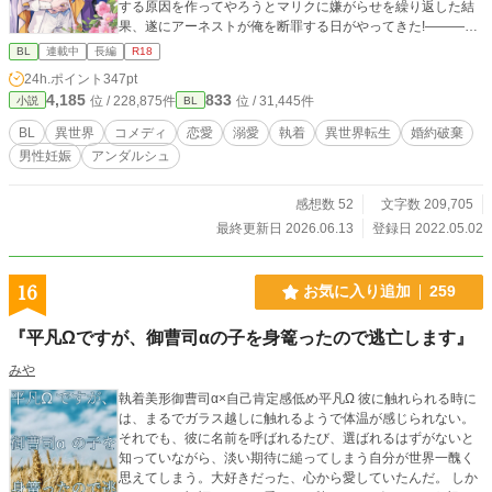
する原因を作ってやろうとマリクに嫌がらせを繰り返した結
果、遂にアーネストが俺を断罪する日がやってきた!――――
と、思っていたのに。 「レニたん!!」 公衆の面前で絶叫した
BL
連載中
長編
R18
アーネストは、マリクを放り出していきなり俺を溺愛してき
24h.ポイント
347pt
て……。 いや、レニたんとか一度も呼ばれたことねぇ
4,185
833
位 / 228,875件
位 / 31,445件
小説
BL
し!?!?!? 本編完結しました。番外編更新中。 『男爵令息の事
情』として書いていたマリクの番外編は、スピンオフとして
BL
異世界
コメディ
恋愛
溺愛
執着
異世界転生
婚約破棄
別の作品で立てています。 そのため、予告させて頂いた通
男性妊娠
アンダルシュ
り、『男爵令息の事情』は下げさせて頂きました。 内容は変
えていないので、途中だった方、まだご覧になっていなくて
興味のある方は、そちらをご覧ください。
感想数 52
文字数 209,705
最終更新日 2026.06.13
登録日 2022.05.02
16
お気に入り追加
259
『平凡Ωですが、御曹司αの子を身篭ったので逃亡します』
みや
執着美形御曹司α×自己肯定感低め平凡Ω 彼に触れられる時に
は、まるでガラス越しに触れるようで体温が感じられない。
それでも、彼に名前を呼ばれるたび、選ばれるはずがないと
知っていながら、淡い期待に縋ってしまう自分が世界一醜く
思えてしまう。大好きだった、心から愛していたんだ。 しか