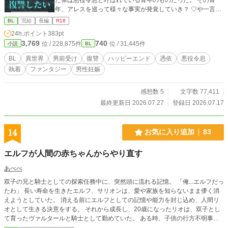
年、アレスを巡って様々な事実が発覚していき？ ♡や一言コ
メ（長文コメも大歓迎🙏✨)で応援していただけると嬉しいで
BL
完結
長編
R18
す🥹
24h.ポイント
383pt
3,769
740
位 / 228,875件
位 / 31,445件
小説
BL
BL
異世界
男前受け
復讐
ハッピーエンド
憑依
悪役令息
執着
ファンタジー
男性妊娠
感想数 5
文字数 77,411
最終更新日 2026.07.27
登録日 2026.07.17
14
お気に入り追加
83
エルフが人間の赤ちゃんからやり直す
あぺぺ
双子の兄と騎士としての探索任務中に、突然頭に流れる記憶。 「俺...エルフだっ
たわ」 長い寿命を生きたエルフ、サリオンは、愛や家族を知らないまま儚く消
えようとしていた。 消える前にエルフとしての記憶や能力を封じ込め、人間リ
オとして生きる決意をする。 それから成長し、20歳になったリオは、双子とし
て育ったヴァルタールと騎士として勤めていた。 ある時、子供の行方不明事件
が起きる。手がかりを追っていく内に、妖精の痕跡に気づくリオ。 妖精をきっ