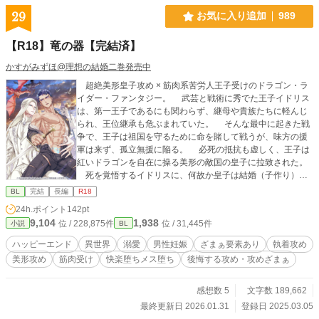
29
お気に入り追加
989
【R18】竜の器【完結済】
かすがみずほ@理想の結婚二巻発売中
超絶美形皇子攻め × 筋肉系苦労人王子受けのドラゴン・ラ
イダー・ファンタジー。 武芸と戦術に秀でた王子イドリス
は、第一王子であるにも関わらず、継母や貴族たちに軽んじ
られ、王位継承も危ぶまれていた。 そんな最中に起きた戦
争で、王子は祖国を守るために命を賭して戦うが、味方の援
軍は来ず、孤立無援に陥る。 必死の抵抗も虚しく、王子は
紅いドラゴンを自在に操る美形の敵国の皇子に拉致された。
死を覚悟するイドリスに、何故か皇子は結婚（子作り）を
求めてきて――。 ムーンライトノベルズ（完結済）からの転
BL
完結
長編
R18
載です。 表紙イラストレーター・valero様。 https://potofu.m
24h.ポイント
142pt
e/qlaval 【攻】皇子 美人攻め 鬼畜攻め 執着 嫉妬 ヤ
9,104
1,938
位 / 228,875件
位 / 31,445件
小説
BL
ンデレ ドS攻 溺愛 後悔する攻 【受】王子 筋肉受け
強気 発情 ツンデレ 男前 雄っぱい 童貞 妊娠出産
ハッピーエンド
異世界
溺愛
男性妊娠
ざまぁ要素あり
執着攻め
ドラゴン等からの総愛され要素あり 【ストーリーの傾向】 初
美形攻め
筋肉受け
快楽堕ちメス堕ち
後悔する攻め・攻めざまぁ
恋 バトル バディ 冒険 謎解き エロ 切ない 両片思
い ざまあ 攻ざまぁ 記憶喪失 求婚 結婚
感想数 5
文字数 189,662
最終更新日 2026.01.31
登録日 2025.03.05