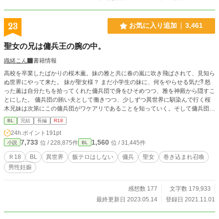
23
お気に入り追加
3,461
聖女の兄は傭兵王の腕の中。
織緒こん
書籍情報
高校を卒業したばかりの桜木薫。妹の雅と共に春の嵐に吹き飛ばされて、見知ら
ぬ世界にやって来た。 妹が聖女様？ まだ小学生の妹に、何をやらせる気だ⁈ 怒
った薫は自分たちを拾ってくれた傭兵団で身をひそめつつ、雅を神殿から隠すこ
とにした。 傭兵団の賄い夫として働きつつ、少しずつ異世界に馴染んで行く桜
木兄妹は次第にこの傭兵団がワケアリであることを知っていく。そして傭兵団を
率いる副団長の為人も⋯⋯。 豪快な傭兵 × オカン少年 ⁂ ⁂ ⁂ ⁂ ⁂ この作
BL
完結
長編
R18
品はR18要素を含みます。『えっちはえっちに書こう』がモットーです。該当部
24h.ポイント
191pt
分には『✳︎』を付けますので十八歳未満のお嬢様、えちえちが苦手な方は『✳︎』
7,733
1,560
位 / 228,875件
位 / 31,445件
小説
BL
を目安にご自衛ください。
Ｒ18
BL
異世界
飯テロはしない
傭兵
聖女
巻き込まれ召喚
男性妊娠
感想数 177
文字数 179,933
最終更新日 2023.05.14
登録日 2021.11.01