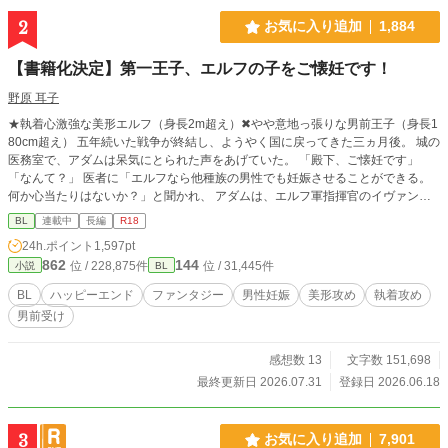
2
お気に入り追加
1,884
【書籍化決定】第一王子、エルフの子をご懐妊です！
野原 耳子
★執着心激強な美形エルフ（身長2m超え）✖やや意地っ張りな男前王子（身長1
80cm超え） 五年続いた戦争が終結し、ようやく国に戻ってきた三ヵ月後。 城の
医務室で、アダムは呆気にとられた声をあげていた。 「殿下、ご懐妊です」
「なんて？」 医者に「エルフなら他種族の男性でも妊娠させることができる。
何か心当たりはないか？」と聞かれ、 アダムは、エルフ軍指揮官のイヴァンと
一夜の関係を持ったことを思い出す。 しかも、子を無事に産むためには、エル
BL
連載中
長編
R18
フの精液を注ぎ続ける必要があると言われ、 アダムは仕方なくエルフの国へと
24h.ポイント
1,597pt
向かうことになる。 再会したイヴァンは、まるで伴侶のようにアダムを愛で始
862
144
位 / 228,875件
位 / 31,445件
小説
BL
める。 子供を産んだらさっさと国に戻るつもりだったのに、次第にアダムもイ
ヴァンから与えられる想いに心が揺らいでいき―― ★皆様の応援のおかげで
BL
ハッピーエンド
ファンタジー
男性妊娠
美形攻め
執着攻め
【紙書籍&電子書籍化】が決定しました…！ 読んでくださった皆様、心からあり
男前受け
がとうございます…！ 出版レーベルさんや発売日などは詳細が決まり次第、作
者のXでご報告いたしますね。 引き続き頑張っていきますので、どうかラストま
で読んでいただけると嬉しいです！
感想数 13
文字数 151,698
最終更新日 2026.07.31
登録日 2026.06.18
3
お気に入り追加
7,901