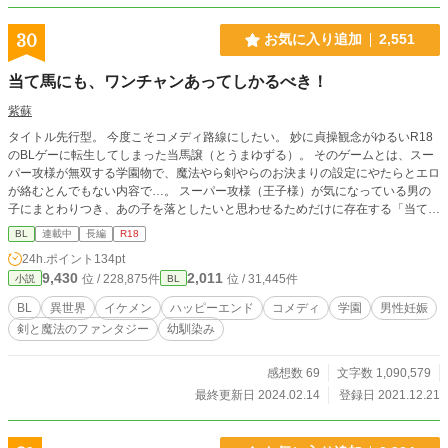
30
お気に入り追加
2,551
当て馬にも、ワンチャンあってしかるべき！
紫蘇
タイトル先行型。 今度こそコメディ路線にしたい。 妙に貞操観念がゆるいR18
のBLゲーに転生してしまった当馬譲（とうまゆずる）。 そのゲームとは、スー
パー攻様が無双する学園物で、魔法やら剣やらのお決まりの設定にやたらとエロ
が絡むとんでもない内容で…。 スーパー攻様（王子様）が気になっている男の
子にまとわりつき、あの子を落としたいと思わせるためだけに存在する「当て馬
君」に転生してしまった譲は、インターネットで見ただけのゲームの知識と前世
BL
連載中
長編
R18
の知識で、どこまで戦えるのか！？ 当て馬君の未来はどっちだ！？ ドＳ王子✕
24h.ポイント
134pt
幼馴染み ※主人公カップル以外の描写もあり
9,430
2,011
位 / 228,875件
位 / 31,445件
小説
BL
BL
異世界
イケメン
ハッピーエンド
コメディ
学園
男性妊娠
剣と魔法のファンタジー
幼馴染み
感想数 69
文字数 1,090,579
最終更新日 2024.02.14
登録日 2021.12.21