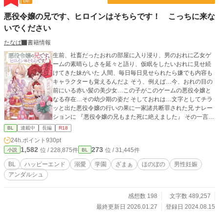
悪役令嬢の兄です、ヒロインはそちらです！ こっちに来な
いでください
たなぱ
書籍情報
生前、社畜だったおれの部屋に入り浸り、男のおれに乙女ゲ
ームの素晴らしさを延々と語り、仮眠をしたいおれに見せ続
けてきた妹がいた 人間、毎日毎日見せられたら嫌でも内容も
キャラクターも覚えるんだよ そう、例えば…今、おれの目の
前にいる赤い髪の美少女…この子がこのゲームの悪役令嬢と
なる存在…その幼少期の姿だ そしておれは…文字としてチラ
ッと出た悪役令嬢の行いの果に一家諸共断罪された兄 ナレー
ションに 『悪役令嬢の兄もまた死に絶えました』 その一言で
説明を片付けられ、それしか登場しない存在…そんな悪役令
BL
連載中
長編
R18
嬢の兄に転生してしまったのだ 社畜に優しくない転生先でお
24h.ポイント
930pt
れはどう生きていくのだろう 腹黒？攻略対象×悪役令嬢の兄
1,582
273
位 / 228,875件
位 / 31,445件
小説
BL
本編完結済み、番外編時々更新中！ 奨励賞を頂き、書籍化し
て頂きました✨️かなり加筆しまくりましたので楽しんで頂け
BL
ハッピーエンド
溺愛
学園
ざまぁ
ほのぼの
男性妊娠
ると嬉しいです💪☺ ※愛称等が書籍化に伴い変更となってい
アンダルシュ
ます！違和感あるかもしれませんが徐々に本編も修正する予
定です！ あと、変わらずこそこそ第二部準備中！
感想数 198
文字数 489,257
最終更新日 2026.01.27
登録日 2024.08.15