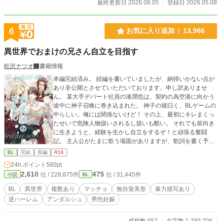
最終更新日 2026.06.05
登録日 2026.05.08
6
お気に入り追加
13,966
異世界でおまけの兄さん自立を目指す
松沢ナツオ
書籍情報
本編完結済み。 続編を書いていましたが、納得いかない点が
あり非公開とさせていただいております。申し訳ありませ
ん。 某大手デパート社員の湊潤也は、契約の為空港に向かう
途中に神子召喚に巻き込まれた。 神子の彼曰く、BLゲームの
中らしい。俺には関係ないけど！ その上、最初にキレまくっ
たせいで危険人物扱いされるし扱いも酷い。 それでも前向き
に生きようと、経験を生かし自立をするぞ！と頑張る奮闘
記。 主人公がたまに歌う場面がありますが、歌詞を書く予定
はありません。読みながら脳内に再生された歌で補完をお願
BL
完結
長編
R18
いします。 作中、予告なく男性妊娠の表現あり。 暴力表現も
24h.ポイント
560pt
出て来ます。苦手な方は回避を御願いします。 改稿しており
2,610
475
位 / 228,875件
位 / 31,445件
小説
BL
ますので、表現が違う箇所は緩くお読みいただけると助かり
ます。
BL
異世界
複数あり
マッチョ
無自覚美形
暴力描写あり
逆ハーレム
アンダルシュ
男性妊娠
感想数 957
文字数 1,789,706