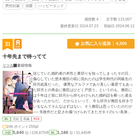
雄様に嫌われていると思い込んでいますが、英雄様は最初から満大好きで物凄く
男性妊娠
溺愛
ハッピーエンド
執着しています。ヤンデレですが旅の仲間達のお陰でぱっと見は満溺愛のスパダ
リ。 ※男性妊娠・出産可能な設定です。 R18には最後に「※」を表記していま
す。 この小説は自サイトと『小説家になろう』のムーンライトノベルズ様にも
感想数 4
文字数 115,007
掲載しています。
最終更新日 2024.07.23
登録日 2024.06.12
21
お気に入り追加
4,500
十年先まで待ってて
リツカ
書籍情報
信じていた婚約者の本性と裏切りを知ってしまったその日、
傷心していた悠木雅臣の前に現れたのは学生時代の同級生の
卯月総真だった。 優秀なアルファであり美しい暴君でもあっ
た卯月との再会に雅臣はひどく戸惑う。というのも、雅臣に
は十年ほど前に卯月から持ちかけられた婚約話を断った過去
があったからだ。 だからといって、今も卯月が雅臣を好きで
いるなんてそんなはずはない。そう雅臣は思っていたのだが
── 失敗作だと貶され傷つけられてきたガタイのいい長身オ
メガが、一途な俺様アルファにとろとろに愛されて幸せにな
BL
完結
長編
R18
る話。 口の悪い美形α×ネガティブな不憫Ω 本編完結済み。
24h.ポイント
255pt
時々、後日談や番外編などを更新してます。 ※オメガバース
5,640
1,186
位 / 228,875件
位 / 31,445件
小説
BL
に関しての独自設定等あり。 ※本編と後日談にサブカプあ