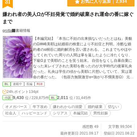
31
お気に入り追加
2,934
嫌われ者の美人Ωが不妊発覚で婚約破棄され運命の番に嫁ぐ
まで
grotta
書籍情報
【本編完結】「本当に不妊の出来損ないだったとはね」美貌
のΩ神崎美耶は結婚前の検査により不妊症と判明。冷酷な婚
約者のα桐谷に婚約解消を言い渡される。 これまでちやほや
してくれていた周りの人間は掌を返したように冷たくなり、
下級Ωまで美耶のことを笑う始末。 自信をなくし自暴自棄に
なった末レイプされた美耶を救ったのが大学時代の後輩礼央
だった。礼央は学生の頃から美耶に片想いしていて、実は運
命の番だった。 《包容力無限激甘α×強がり不憫美形Ω》 元ク
ズ婚約者桐谷に散々蔑ろにされてきた美耶は、正体を隠して
BL
連載中
長編
R18
いた年下最上級α礼央に溺愛される。 能力が高すぎる故に憎
24h.ポイント
134pt
まれた美人Ωと、能力を隠して生きてきたαの恋を書いてみた
9,430
2,011
位 / 228,875件
位 / 31,445件
小説
BL
いと思っています。 前半結構胸糞展開が続きます。 ※オメガ
バース独自設定ありなのでご注意ください。
オメガバース
年下攻め
嫌われからの溺愛
婚約破棄
切ない
社会人
ハッピーエンド
シリアス
本編完結
男性妊娠
感想数 49
文字数 99,504
最終更新日 2021.09.17
登録日 2021.08.22