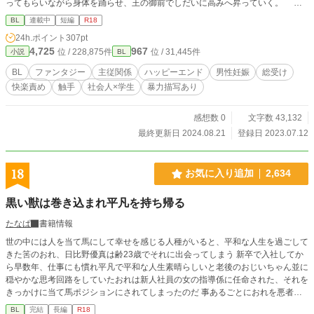
ってもらいながら身体を踊らせ、王の御前でしだいに高みへ昇っていく。 儀
式が終わり、王は少年の名を呼んだ。 ムーンライトノベルズ他でも掲載中
BL
連載中
短編
R18
24h.ポイント
307pt
4,725
967
位 / 228,875件
位 / 31,445件
小説
BL
BL
ファンタジー
主従関係
ハッピーエンド
男性妊娠
総受け
快楽責め
触手
社会人×学生
暴力描写あり
感想数 0
文字数 43,132
最終更新日 2024.08.21
登録日 2023.07.12
18
お気に入り追加
2,634
黒い獣は巻き込まれ平凡を持ち帰る
たなぱ
書籍情報
世の中には人を当て馬にして幸せを感じる人種がいると、平和な人生を過ごして
きた筈のおれ、日比野優真は齢23歳でそれに出会ってしまう 新卒で入社してか
ら早数年、仕事にも慣れ平凡で平和な人生素晴らしいと老後のおじいちゃん並に
穏やかな思考回路をしていたおれは新人社員の女の指導係に任命された、それを
きっかけに当て馬ポジションにされてしまったのだ 事あるごとにおれを悪者に
して周りに可愛がられる女 何故おれを巻き込むんだ… 上司や周囲に相談するが
BL
完結
長編
R18