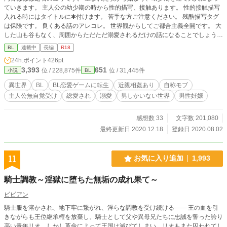
ていきます。 主人公の幼少期の時から性的描写、接触あります。 性的接触描写
入れる時にはタイトルに✱付けます。 苦手な方ご注意ください。 残酷描写タグ
は保険です。 良くある話のアレコレ。 世界観からしてご都合主義全開です。 大
した山も谷もなく、周囲からただただ溺愛されるだけの話になることでしょう
(今の所それしか予定なし) ご都合溺愛苦労なしチート人生系が読みたい、好きと
BL
連載中
長編
R18
いう方以外は面白みないと思われます! ストーリーに意味を求める方もUターン
24h.ポイント
426pt
をオススメしますm(_ _)m 勢いのまま書くので、文章や言い回し可笑しくても脳
3,393
651
位 / 228,875件
位 / 31,445件
小説
BL
内変換したりスルーしてやってください(重要) どうしてもそういうの気になる方
は回れ右推奨。 誤字や文章おかしいなって読み返して気がついたらその都度訂
異世界
BL
BL恋愛ゲームに転生
近親相姦あり
自称モブ
正してます。 完全なる自分の趣味(内容や設定が)と息抜きのみの為の勢いでの作
主人公無自覚受け
総愛され
溺愛
男しかいない世界
男性妊娠
品。 基本の流れも作風も軽ーい感じの設定も軽ーい感じの、主人公無自覚総愛
され溺愛モノです。 近親相姦なので苦手な方はお気をつけください。 何かあれ
ばまた追記します。 更新は不定期です。 なろう様のムーンライトノベルズで掲
感想数 33
文字数 201,080
載しています。 10/23より番外編も別で掲載始めました( ᵕᴗᵕ ) こちらには初めて
最終更新日 2020.12.18
登録日 2020.08.02
投稿するので不備がありましたらすみません。 タグ乗せきれなかったのでこち
らに。 地雷ありましたらバックお願い致します。 BL恋愛ゲームに転生 近親相姦
自称モブ 主人公無自覚受け 主人公総愛され 溺愛 男しかいない世界 男性妊娠 シ
11
お気に入り追加
1,993
ョタ受け (幼少期は本場なし) それ以外はあるかも ご都合チート ただイチャイチ
ャ ハピエン 兄弟固定カプ 作中に出てくるセリフ解説 ✱学園編 5話 カディラリオ
騎士調教～淫獄に堕ちた無垢の成れ果て～
うろっと覚えとけば〜 訳:何となくで覚えとけば (うろ覚えなどのうろの事で造
語です。)
ビビアン
騎士服を溶かされ、地下牢に繋がれ、淫らな調教を受け続ける―― 王の血を引
きながらも王位継承権を放棄し、騎士として父や異母兄たちに忠誠を誓った誇り
高い青年リオ。しかし革命によって王国は滅びてしまい、リオもまた囚われてし