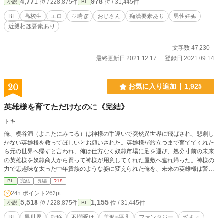
4,771
978
位 / 228,875件
位 / 31,445件
小説
BL
BL
高校生
エロ
♡喘ぎ
おじさん
痴漢要素あり
男性妊娠
近親相姦要素あり
文字数 47,230
最終更新日 2021.12.17
登録日 2021.09.14
20
お気に入り追加
1,925
英雄様を育てただけなのに《完結》
トキ
俺、横谷満（よこたにみつる）は神様の手違いで突然異世界に飛ばされ、悲劇し
かない英雄様を救ってほしいとお願いされた。英雄様が旅立つまで育ててくれた
ら元の世界へ帰すと言われ、俺は仕方なく奴隷市場に足を運び、処分寸前の未来
の英雄様を奴隷商人から買って神様が用意してくれた屋敷へ連れ帰った。神様の
力で悪趣味な太った中年貴族のような姿に変えられた俺を、未来の英雄様は警戒
して敵視して、彼が青年となり英雄だと発覚しても嫌われたままだった。英雄様
BL
完結
長編
R18
が仲間と共に旅立った直後、俺は魔獣に襲われて命を落とした。気が付くと俺は
24h.ポイント
262pt
元の世界に帰っていた。全てが嫌になり疲れ果て、それでも無気力に生きていた
5,518
1,155
位 / 228,875件
位 / 31,445件
小説
BL
けど俺はまた異世界に召喚された。今度は悪役の貴族ではなく、世界を救う神子
として…… 奴隷だった英雄様×容姿を変えられていた不憫な青年のお話。満は英
BL
異世界
転移
不憫受け
美形×平凡
ファンタジー
ざまぁ