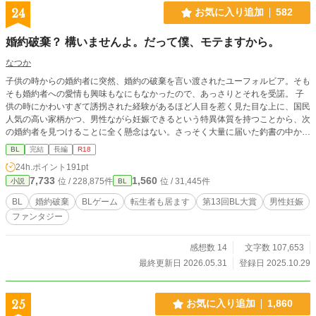
24
お気に入り追加
582
婚約破棄？ 構いませんよ。だって僕、モテますから。
なつか
子供の時からの婚約者に突然、婚約の破棄を言い渡されたユーフォルビア。そも
そも婚約者への愛情も興味もなにもなかったので、あっさりとそれを受諾。 子
供の時にかわいすぎて誘拐された経験があるほど人目を惹く見た目な上に、国民
人気の高い家柄かつ、男性ながら妊娠できるという特異体質を持つことから、次
の婚約者を見つけることに全く懸念はない。さっそく大量に届いた釣書の中から
母が選んだ4人とお見合いをすることになった。 ところがある日、尋ねてきた弟
BL
完結
長編
R18
の友達から、この世界はBLゲームの中の世界であることを告げられる。しかも
24h.ポイント
191pt
ユーフォルビアのお見合い相手が『攻略対象者』であることがわかり……。 ※
7,733
1,560
位 / 228,875件
位 / 31,445件
小説
BL
補足※ ・本作は『ご褒美は他のものがいいと思います。』の子供世代のお話で
す。こちら単体でも問題なくお読みいただけます。 ・複数攻めではありませ
BL
婚約破棄
BLゲーム
転生者も居ます
第13回BL大賞
男性妊娠
ん。 ・R18シーンは最後だけになります。
ファンタジー
感想数 14
文字数 107,653
最終更新日 2026.05.31
登録日 2025.10.29
25
お気に入り追加
1,860