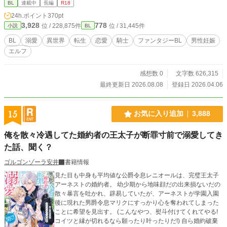
BL
連載中
長編
R18
かけに記憶が蘇り初め、そこから様々な人や人でない者たちに出会っていく 少
24h.ポイント
370pt
しシリアス気味です。妖精も、明るくカワイイものは全く出てきません。本当は
3,928
778
位 / 228,875件
位 / 31,445件
小説
BL
怖い系のものばかりです。全体として暗くなりやすそうな感じを何とか主人公の
明るさで乗り切ろうとしています。初めての執筆にも関わらず長編になっていま
BL
溺愛
異世界
転生
恋愛
騎士
ファンタジーBL
男性妊娠
す。 ヴァルタールとくっつくのは早いです 誤字や言葉足らずがあり、細かな修
エルフ
正が公開後もあったりします ＊話自体はもう折り返してはいるのですが、初め
の頃の投稿(特に第一章、第2章)はまだ執筆に慣れていなくて、表現も文章も粗
が多くて(今も粗は多いんですけど)少しずつ直しています。読み返す度に身悶え
感想数 0
文字数 626,315
るくらい、稚拙で、ここまで読んでくださった皆さんに、本当に頭が上がりませ
最終更新日 2026.08.08
登録日 2026.04.06
ん。 もう少しかかりますが、ラストに向けて頑張ります。
15
お気に入り追加
3,888
俺を散々冷遇してた婚約者の王太子が断罪寸前で溺愛してき
た話、聞く？
ゴルゴンゾーラ安井
書籍情報
見た目も中身も平均値な公爵令息レニオールは、完璧王太子
アーネストの婚約者。 幼少期から地味顔だの出来損ないだの
散々暴言を吐かれ、辟易していたが、アーネストが学園入園
後に現れた男爵令息マリクにすっかり心を奪われてしまった
ことに希望を見出す。 (こんなやつ、熨斗付けてくれてやる!
コイツと縁が切れるなら願ったり叶ったりだ!) 自ら婚約破棄