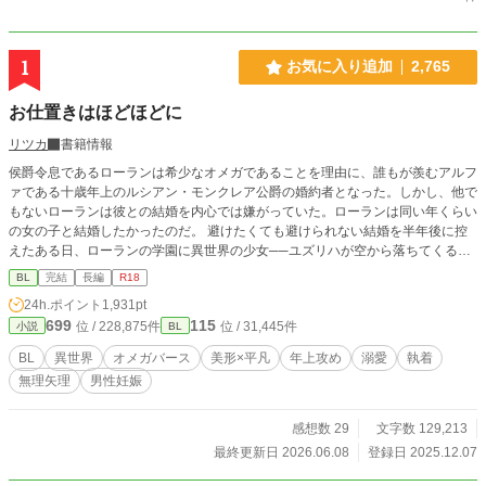
1
お気に入り追加
2,765
お仕置きはほどほどに
リツカ
書籍情報
侯爵令息であるローランは希少なオメガであることを理由に、誰もが羨むアルフ
ァである十歳年上のルシアン・モンクレア公爵の婚約者となった。しかし、他で
もないローランは彼との結婚を内心では嫌がっていた。ローランは同い年くらい
の女の子と結婚したかったのだ。 避けたくても避けられない結婚を半年後に控
えたある日、ローランの学園に異世界の少女──ユズリハが空から落ちてくる。
ユズリハのお披露目パーティーをきっかけに、ローランはルシアンとユズリハを
BL
完結
長編
R18
くっつけようと画策するのだが…… 婚約破棄されることを目論んでいたオメガ
24h.ポイント
1,931pt
が、それまで甘やかしてくれていた婚約者のアルファにきつめのお仕置きをされ
699
115
位 / 228,875件
位 / 31,445件
小説
BL
る話。 スパダリ風執着アルファ(28)×ベータに見える平凡オメガ(18)
BL
異世界
オメガバース
美形×平凡
年上攻め
溺愛
執着
無理矢理
男性妊娠
感想数 29
文字数 129,213
最終更新日 2026.06.08
登録日 2025.12.07