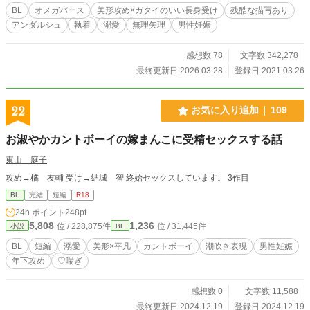
り。 ◇第9回BL小説大賞にて奨励賞を頂きました。応援あり
BL
オメガバース
美形攻め×ガタイのいい長身受け
残酷な描写あり
がとうございました！
アンダルシュ
執着
溺愛
無理矢理
男性妊娠
感想数 78
文字数 342,278
最終更新日 2026.03.28
登録日 2021.03.26
22
お気に入り追加
109
お淑やかカントボーイの嫁まんこに受精セックスする話
東山 庭子
攻め→橘 友輔 受け→結城 智 終始セックスしています。 3作目
BL
完結
短編
R18
24h.ポイント
248pt
5,808
1,236
位 / 228,875件
位 / 31,445件
小説
BL
BL
短編
溺愛
美形×平凡
カントボーイ
潮吹き表現
男性妊娠
年下攻め
♡喘ぎ
感想数 0
文字数 11,588
最終更新日 2024.12.19
登録日 2024.12.19