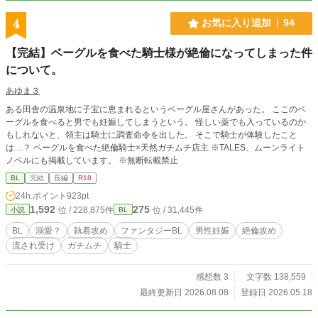
4
お気に入り追加
94
【完結】ベーグルを食べた騎士様が絶倫になってしまった件
について。
あゆま３
ある田舎の温泉地に子宝に恵まれるというベーグル屋さんがあった。 ここのベ
ーグルを食べると男でも妊娠してしまうという。 怪しい薬でも入っているのか
もしれないと、領主は騎士に調査命令を出した。 そこで騎士が体験したこと
は…？ ベーグルを食べた絶倫騎士×天然ガチムチ店主 ※TALES、ムーンライト
ノベルにも掲載しています。 ※無断転載禁止
BL
完結
長編
R18
24h.ポイント
923pt
1,592
275
位 / 228,875件
位 / 31,445件
小説
BL
BL
溺愛？
執着攻め
ファンタジーBL
男性妊娠
絶倫攻め
流され受け
ガチムチ
騎士
感想数 3
文字数 138,559
最終更新日 2026.08.08
登録日 2026.05.18