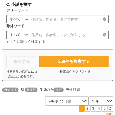
小説を探す
フリーワード
除外ワード
+ さらに詳しく検索する
保存する
250
件を検索する
検索条件の保存には
ロ
× 検索条件をクリアする
グイン
が必要です。
BL
R18のみ
男性妊娠
カテゴリ
R指定
タグ
1
2
3
4
5
250
件