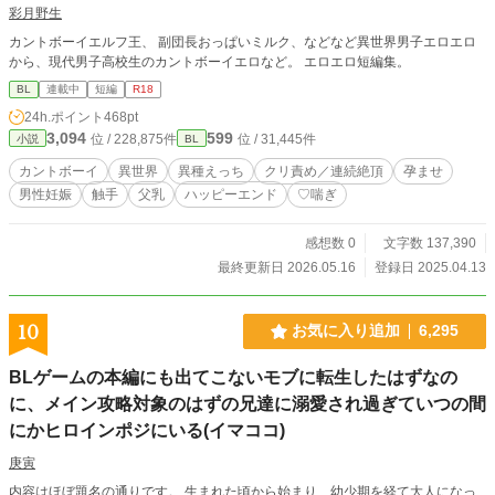
彩月野生
カントボーイエルフ王、 副団長おっぱいミルク、などなど異世界男子エロエロ
から、現代男子高校生のカントボーイエロなど。 エロエロ短編集。
BL
連載中
短編
R18
24h.ポイント
468pt
3,094
599
位 / 228,875件
位 / 31,445件
小説
BL
カントボーイ
異世界
異種えっち
クリ責め／連続絶頂
孕ませ
男性妊娠
触手
父乳
ハッピーエンド
♡喘ぎ
感想数 0
文字数 137,390
最終更新日 2026.05.16
登録日 2025.04.13
10
お気に入り追加
6,295
BLゲームの本編にも出てこないモブに転生したはずなの
に、メイン攻略対象のはずの兄達に溺愛され過ぎていつの間
にかヒロインポジにいる(イマココ)
庚寅
内容はほぼ題名の通りです。 生まれた頃から始まり、幼少期を経て大人になっ