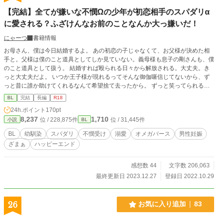
【完結】全てが嫌いな不憫Ωの少年が初恋相手のスパダリα
に愛される？ふざけんなお前のことなんか大っ嫌いだ！
にゃーつ
書籍情報
お母さん、僕は今日結婚するよ。 あの初恋の子じゃなくて、お父様が決めた相
手と。父様は僕のこと道具としてしか見ていない。義母様も息子の剛さんも、僕
のこと道具として扱う。 結婚すれば殴られる日々から解放される。大丈夫。き
っと大丈夫だよ。 いつか王子様が現れるってそんな御伽噺信じてないから、ず
っと昔に誰か助けてくれるなんて希望捨て去ったから。 ずっと笑ってられるか
ら大丈夫 幼馴染スパダリα×不憫受Ω 結婚して半年で大きな事件が起こる。 雨の
BL
完結
長編
R18
降る夜に幼馴染と再会。幼馴染の南 れおんは恋焦がれていた増田 周の驚くべ
24h.ポイント
170pt
き真実を知る。 お前なんか嫌いだ。みんな嫌いだ。僕が助けて欲しい時に誰も
8,237
1,710
位 / 228,875件
位 / 31,445件
小説
BL
助けてくれなかったくせに！今更なんなんだよ！偽善者！ オメガバース作品で
すので男性妊娠、出産の内容が含まれますのでご注意ください。
BL
幼馴染
スパダリ
不憫受け
溺愛
オメガバース
男性妊娠
ざまぁ
ハッピーエンド
感想数 44
文字数 206,063
最終更新日 2023.12.27
登録日 2022.10.29
26
お気に入り追加
83