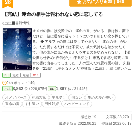
28
お気に入り追加
966
【完結】運命の相手は報われない恋に恋してる
grotta
書籍情報
オメガの僕には交際中の「運命の番」がいる。僕は彼に夢中
だけど、彼は運命に逆らうようにいつも新しい恋を探してい
る。 ◆ アルファの俺には愛してやまない「運命の番」がい
る。ただ愛するだけでは不安で、彼の気持ちを確かめたく
て、他の誰かに気があるふりをするのをやめられない。 【溺
愛拗らせ攻め×自信がない平凡受け】 未熟で多感な時期に運
命の番に出会ってしまった二人の歪んだ相思相愛の話。 久藤
冬樹（21歳）…平凡なオメガ 神林豪（21歳）…絵に描いたよ
うなアルファ（中身はメンヘラ） ※番外編も完結しました。
BL
完結
短編
R18
ゼミの後輩が頑張るおまけのifルートとなります
24h.ポイント
149pt
8,862
1,867
位 / 228,875件
位 / 31,445件
小説
BL
オメガバース
執着攻め
平凡受け
切ない
攻めの愛が重い
運命の番
すれ違い
男性妊娠
ハッピーエンド
感想数 19
文字数 38,270
最終更新日 2022.06.21
登録日 2022.06.13