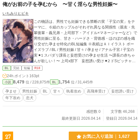
俺がお前の子を孕むから 〜甘く淫らな男性妊娠〜
いちみりヒビキ
この物語は、男性でも妊娠できる禁断の実「子宝の実」をテ
ーマに、６組のカップルがそれぞれ異なる関係性（親友・先
輩後輩・義兄弟・上司部下・アイドル×マネージャーなど）で
男性妊娠に至る、甘さ・ハードさ・背徳感・ほのぼの感を織
り交ぜた孕ませ特化のBL短編集 ※表紙はＡＩイラスト ボー
イズラブ / BL / 男性妊娠 / 甘々 / 孕ませ / アナル子宮 / 子宝の
実 ◾️１スパダリ課長と妄想受けの孕ませ生活 〜課長の赤ちゃ
んが欲しい！〜 上司x部下 妄想誘い受け ◾️２ドSピッチャー
の孕ませバッテリー 〜親友の腹は俺の子でパンパン〜 親友同
BL
完結
短編
R18
士 ドS攻め ◾️３ハードボイルド先輩後輩のリバ妊娠 〜任務の
24h.ポイント
163pt
果てに誓う孕ませ愛〜 先輩x後輩 ハードボイルド ◾️４子持ち
8,479
1,754
位 / 228,875件
位 / 31,445件
小説
BL
夫婦の甘えん坊孕み生活 〜俺だけ見てて…全部俺にくれよ〜
歳下攻め 子持ち ◾️５高飛車アイドルは忠犬孕ませ攻めに
孕ませ
男性妊娠
BL
甘々
執着攻め
高飛車受け
妄想誘い受け
甘々屈服 〜俺のアナルに中出し許可してやる〜 高飛車受け
年下攻め
忠犬
忠犬攻め ◾️６義弟を孕ます禁断の執着愛 〜弟の恋人は俺だ
け〜 義兄弟 執着攻め ◾️７続・スパダリ課長と妄想受けの孕
ませ生活 〜やっぱり課長の赤ちゃんが欲しい！〜 上司x部
感想数 0
文字数 46,268
下 オモチャ攻め
最終更新日 2026.04.14
登録日 2026.04.14
27
お気に入り追加
1,627