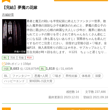
【完結】夢魔の花嫁
月城砂雪
勇者と魔王の戦いを半世紀前に終えたファンタジー世界。敗
れた魔界側の深刻な少子化解決のためにと、夢魔の貴公子の
伴侶に選ばれた心根の綺麗な大人しい少年が、魔界に連れ去
られてエッチの限りを尽くされて赤ちゃんをたくさん産むこ
とになる話（身も蓋もないあらすじ）実際赤ちゃんを産んだ
りするのでご注意ください。 目指すは官能小説＋♡喘ぎ。全
編R18、挿入表現有りの回には＃付き。サブカップルとして
百合夫婦が時々顔を出します。 ※12/1 ちょっと遅くなりま
したが、番外編完結しました(´▽｀)久し振りで楽しかったで
BL
完結
長編
R18
す！ ご愛顧ありがとうございました。二人をイチャコラさせ
24h.ポイント
156pt
たくなったらまた更新します。
8,683
1,818
位 / 228,875件
位 / 31,445件
小説
BL
BL
ファンタジー
悪魔×人間
♡喘ぎ
男性妊娠
体格差
溺愛
ハッピーエンド
第9回BL小説大賞
感想数 14
文字数 237,486
最終更新日 2023.12.01
登録日 2021.09.18