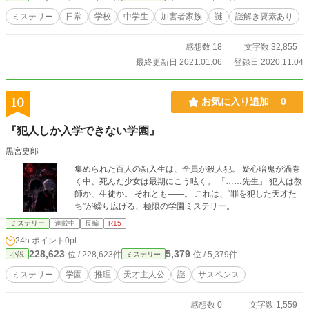
なら、物語の核心がわかるかもしれません！ ◆章設定につい
ミステリー
日常
学校
中学生
加害者家族
謎
謎解き要素あり
て。 おおよそ区別してます。 ◆報告 しばらく学校編続きま
す！ R18からR15にタグ変更しました。 ◆表紙ははちのす様
感想数 18
文字数 32,855
に描いていただきましたので表紙を更新させていただきま
す！
最終更新日 2021.01.06
登録日 2020.11.04
10
お気に入り追加
0
『犯人しか入学できない学園』
黒宮史郎
集められた百人の新入生は、全員が殺人犯。 疑心暗鬼が渦巻
く中、死んだ少女は最期にこう呟く。 「……先生」 犯人は教
師か、生徒か。 それとも――。 これは、“罪を犯した天才た
ち”が繰り広げる、極限の学園ミステリー。
ミステリー
連載中
長編
R15
24h.ポイント
0pt
228,623
5,379
位 / 228,623件
位 / 5,379件
小説
ミステリー
ミステリー
学園
推理
天才主人公
謎
サスペンス
感想数 0
文字数 1,559