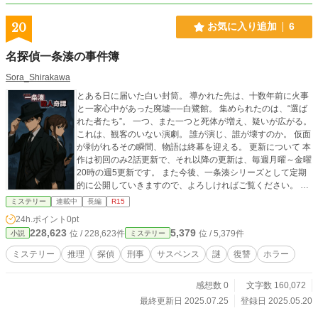
20
お気に入り追加
6
名探偵一条湊の事件簿
Sora_Shirakawa
とある日に届いた白い封筒。 導かれた先は、十数年前に火事
と一家心中があった廃墟──白鷺館。 集められたのは、“選ば
れた者たち”。 一つ、また一つと死体が増え、疑いが広がる。
これは、観客のいない演劇。 誰が演じ、誰が壊すのか。 仮面
が剥がれるその瞬間、物語は終幕を迎える。 更新について 本
作は初回のみ2話更新で、それ以降の更新は、毎週月曜～金曜
20時の週5更新です。 また今後、一条湊シリーズとして定期
的に公開していきますので、よろしければご覧ください。 第
一作目の白鷺館殺人奇譚は、全27話です。すでに第27話まで
ミステリー
連載中
長編
R15
書き切っており、全て予約投稿している状況です。 新シリー
24h.ポイント
0pt
ズが始まるごとに、紹介文とキャッチコピーは変更されま
228,623
5,379
位 / 228,623件
位 / 5,379件
小説
ミステリー
す。新シリーズが始まるまでは、同じ紹介文です。
ミステリー
推理
探偵
刑事
サスペンス
謎
復讐
ホラー
感想数 0
文字数 160,072
最終更新日 2025.07.25
登録日 2025.05.20