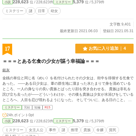
228,623
5,379
位 / 228,623件
位 / 5,379件
小説
ミステリー
ミステリー
謎
日常
幼女
文字数 9,401
最終更新日 2021.06.03
登録日 2021.05.31
17
お気に入り追加
4
＝＝＝とある乞食の少女が謳う幸福論＝＝＝
銀灰
金銭の単位と同じ名《めい》を名付けられたその少女は、街中を徘徊する乞食で
あった。 ――ある日少女は、葦の群生地に溜まった水たまりで身を清めている
ところ、一人の身なりの良い貴族とばったり顔を突き合わせる。 貴族は非礼を
詫び立ち去ったが――どういうわけか、その後も貴族は少女が水浴びをしている
ところへ、人目を忍び現れるようになった。 そしてついに、ある日のこと。 少
女は貴族の男に誘われ、彼の家へ招かれることとなった。 貴族はどうやら、少
ミステリー
完結
短編
R15
女を家族として迎え入れるつもりのようだが――貴族には四人の妻がいた。 反
24h.ポイント
0pt
対、観察、誘い、三者三様の反応で少女に接する妻たち。 前途多難な暗雲が漂
228,623
5,379
位 / 228,623件
位 / 5,379件
小説
ミステリー
う少女の行く先だが――暗雲は予想外の形で屋敷に滴れた。 騒然となる屋敷
内。 明らかな他者による凶行。 屋敷内で、殺人が発生したのだ――。 被害者
ミステリー
女主人公
事件
謎
推理
貴族
令嬢
貧民
は、四人の妻の一人。 ――果たして、少女の辿る結末は……？