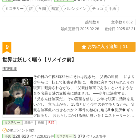
て)や下手(しもて)と言った言葉が作中に出てきます。 上手…
観客席から見て舞台の右手。下手…観客席から見て舞台の左
ミステリー
謎
学園
幽霊
バレンタイン
チョコ
手紙
手になります。
感想数 0
文字数 8,832
最終更新日 2025.02.28
登録日 2025.02.21
9
お気に入り追加
11
世界は妖しく嗤う【リメイク前】
明智風龍
その日の午後8時32分にそれは起きた。 父親の逮捕──により
少年らは一転して加害者家族に。 唐突に突きつけられたその
現実に翻弄されながら、「父親は無実である」というような
名を名乗る謎の支援者に励まされ、 ──少年は決意する。
「父さんは無実だ」 その言葉を信じ、少年は現実に活路を見
いだし、立ち上がる。 15歳という少年の身でありながら、父
親を無事救い出せるのか？ 事件の核心に迫る!! ◆見所◆ ギャ
グ回あり。 おもらしにかける熱い思いをミニストーリーとし
て、2章学校編7～9に収録。 ◆皆さん。謎解きの時間です。
ミステリー
連載中
長編
R15
主人公の少年、五明悠基(ごみょうゆうき)君が、とある先生が
24h.ポイント
0pt
打鍵している様子と、打鍵したキーのメモを挿し絵に用意し
228,623
5,379
位 / 228,623件
位 / 5,379件
小説
ミステリー
てます。 是非解いてみてください。 挿し絵の謎が全て解けた