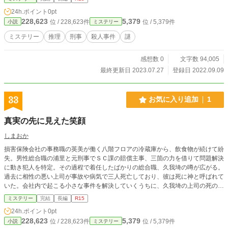
24h.ポイント
0pt
228,623
5,379
位 / 228,623件
位 / 5,379件
小説
ミステリー
ミステリー
推理
刑事
殺人事件
謎
感想数 0
文字数 94,005
最終更新日 2023.07.27
登録日 2022.09.09
33
お気に入り追加
1
真実の先に見えた笑顔
しまおか
損害保険会社の事務職の英美が働く八階フロアの冷蔵庫から、飲食物が続けて紛
失。男性総合職の浦里と元刑事でＳＣ課の賠償主事、三箇の力を借りて問題解決
に動き犯人を特定。その過程で着任したばかりの総合職、久我埼の噂が広がる。
過去に相性の悪い上司が事故や病気で三人死亡しており、彼は死に神と呼ばれて
いた。会社内で起こる小さな事件を解決していくうちに、久我埼の上司の死の真
相を探り始めた主人公達。果たしてその結末は？
ミステリー
完結
長編
R15
24h.ポイント
0pt
228,623
5,379
位 / 228,623件
位 / 5,379件
小説
ミステリー