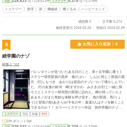
228,623
5,379
位 / 228,623件
位 / 5,379件
小説
ミステリー
ミステリー
推理
謎
機械娘
機ぐるみ
ハッピーエンド
感想数 0
文字数 6,274
最終更新日 2026.03.20
登録日 2024.02.29
8
お気に入り追加
0
続学園のナゾ
砂坂よつば
バレンタインが近づいたある日のこと、泉ヶ丘学園に通うミ
ステリー研究部員の高井 進(たかい しん)と同じく部員の霜
月 灯(しもづき あかり)は前回のナゾについて懐かしんでい
た。 灯の友達の鈴河 岬(すずかわ みさき)が灯と一緒に帰
ろうとミステリー研究部の部室に訪れた。岬が持っていたと
あるモノがまた奇妙な体験を呼び戻す。 他の部員、亮(りょ
う)と部長の彰(あきら)が不在の中、進達3人はナゾを解くこと
できるのか？！ ホラー×ミステリー作品 前作学園のナゾの
続編です。 今作も前回に引き続き、一般的にいう戯曲(舞台脚
ミステリー
完結
短編
R15
本)に該当するのかも知れません。素人作品の為ト書きの書き
24h.ポイント
0pt
方が間違っていると思うのでご了承願います。また上手(かみ
228,623
5,379
位 / 228,623件
位 / 5,379件
小説
ミステリー