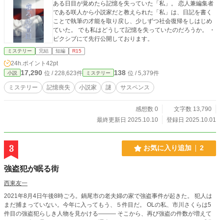
ある日目が覚めたら記憶を失っていた「私」。 恋人兼編集者
である咲人から小説家だと教えられた「私」は、日記を書く
ことで執筆の才能を取り戻し、少しずつ社会復帰をしはじめ
ていた。 でも私はどうして記憶を失っていたのだろうか。 ・
ピクシブにて先行公開しております。
ミステリー
完結
短編
R15
24h.ポイント
42pt
17,290
138
位 / 228,623件
位 / 5,379件
小説
ミステリー
ミステリー
記憶喪失
小説家
謎
サスペンス
感想数 0
文字数 13,790
最終更新日 2025.10.10
登録日 2025.10.01
3
お気に入り追加
2
強盗犯が眠る街
西東友一
2021年8月4日午後8時ごろ。鍋尾市の老夫婦の家で強盗事件が起きた。 犯人は
まだ捕まっていない。今年に入ってもう、５件目だ。 OLの私、市川さくらは5
件目の強盗犯らしき人物を見かける――― そこから、再び強盗の件数が増えて