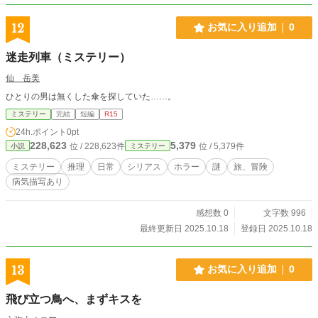
12
お気に入り追加
0
迷走列車（ミステリー）
仙 岳美
ひとりの男は無くした傘を探していた……。
ミステリー
完結
短編
R15
24h.ポイント
0pt
228,623
5,379
位 / 228,623件
位 / 5,379件
小説
ミステリー
ミステリー
推理
日常
シリアス
ホラー
謎
旅、冒険
病気描写あり
感想数 0
文字数 996
最終更新日 2025.10.18
登録日 2025.10.18
13
お気に入り追加
0
飛び立つ鳥へ、まずキスを