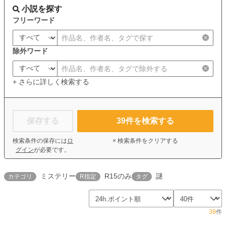
小説を探す
フリーワード
除外ワード
+ さらに詳しく検索する
保存する
39
件を検索する
検索条件の保存には
ロ
× 検索条件をクリアする
グイン
が必要です。
ミステリー
R15のみ
謎
カテゴリ
R指定
タグ
39
件