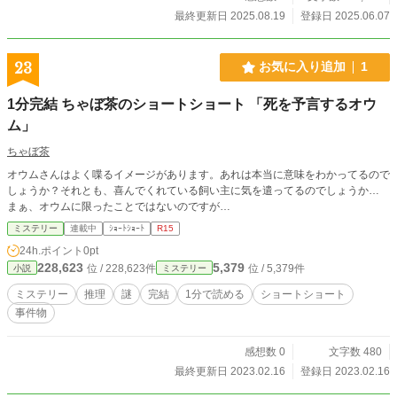
ぜ、月花は再び現れたのか？ 彼らの戸惑いと探求は、記憶の
最終更新日 2025.08.19
登録日 2025.06.07
湖の深淵に潜む存在との邂逅へと導かれる。そして――― 主
人公たちが持つ、一部の者だけに現れる「適性」は、古代の
力や危険な現象と共鳴し、彼らを物語の核心へと引きずり込
23
お気に入り追加
1
んでいく。 彼らが「視た」悪夢は、ただの幻覚なのか？ それ
とも、250年前の悲劇が、再び現代に蘇ろうとしている予兆
1分完結 ちゃぼ茶のショートショート 「死を予言するオウ
なのか？ そして、彼らの持つ「適性」は、祝福なのか、それ
ム」
とも——抗えない呪いなのか？ 失われた叡智の光と、狂気の
深淵に潜む闇。 その境界線が曖昧になり、世界が再び崩壊の
ちゃぼ茶
危機に瀕する時、若き研究者たちは何を選択するのか。 「記
憶の湖」に映し出される真実を、あなたも覗いてみません
オウムさんはよく喋るイメージがあります。あれは本当に意味をわかってるので
か？ この物語は生成AIや音楽、ゲーム、YouTubeにインスパ
しょうか？それとも、喜んでくれている飼い主に気を遣ってるのでしょうか…
イアされてできた物語です。 そしてAIの便利さや今後の発展
まぁ、オウムに限ったことではないのですが…
性、そして同時に使い方を間違えた場合の危険性など使う側
ミステリー
連載中
ｼｮｰﾄｼｮｰﾄ
R15
の私たちが知り、考え続けなくてはいけない問題について問
24h.ポイント
0pt
いを投げてみたいとこの物語を書いています。 楽しんで読ん
228,623
5,379
で頂けたたら幸いです。 この作品の著作権は作者が有し、コ
位 / 228,623件
位 / 5,379件
小説
ミステリー
ピー・転載・AIへの読み込みを禁止します。他サイトでも掲
ミステリー
推理
謎
完結
1分で読める
ショートショート
載しています。
事件物
感想数 0
文字数 480
最終更新日 2023.02.16
登録日 2023.02.16