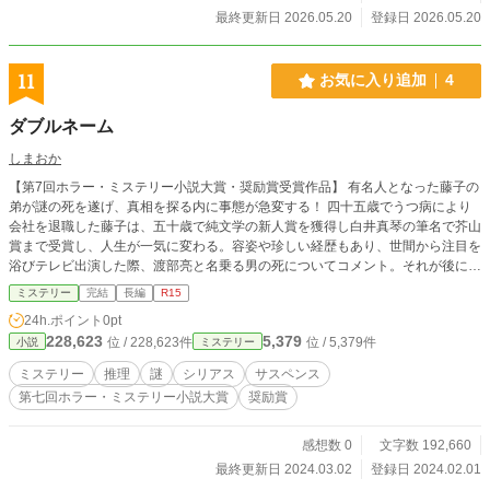
最終更新日 2026.05.20
登録日 2026.05.20
11
お気に入り追加
4
ダブルネーム
しまおか
【第7回ホラー・ミステリー小説大賞・奨励賞受賞作品】 有名人となった藤子の
弟が謎の死を遂げ、真相を探る内に事態が急変する！ 四十五歳でうつ病により
会社を退職した藤子は、五十歳で純文学の新人賞を獲得し白井真琴の筆名で芥山
賞まで受賞し、人生が一気に変わる。容姿や珍しい経歴もあり、世間から注目を
浴びテレビ出演した際、渡部亮と名乗る男の死についてコメント。それが後に別
名義を使っていた弟の雄太と知らされ、騒動に巻き込まれる。さらに本人名義の
ミステリー
完結
長編
R15
土地建物を含めた多額の遺産は全て藤子にとの遺書も発見され、いくつもの謎を
24h.ポイント
0pt
残して死んだ彼の過去を探り始めた。相続を巡り兄夫婦との確執が産まれる中、
228,623
5,379
位 / 228,623件
位 / 5,379件
小説
ミステリー
かつて雄太の同僚だったと名乗る同性愛者の女性が現れ、警察は事故と処理した
が殺されたのではと言い出す。さらに刑事を紹介され裏で捜査すると告げられ
ミステリー
推理
謎
シリアス
サスペンス
る。そうして真相を解明しようと動き出した藤子を待っていたのは、予想をはる
第七回ホラー・ミステリー小説大賞
奨励賞
かに超える事態だった。登場人物のそれぞれにおける人生や、藤子自身の過去を
振り返りながら謎を解き明かす、どんでん返しありのミステリー＆サスペンス＆
ヒューマンドラマ。
感想数 0
文字数 192,660
最終更新日 2024.03.02
登録日 2024.02.01