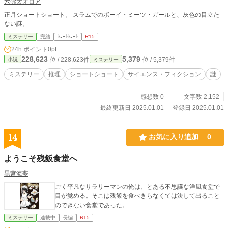
六弥太オロア
正月ショートショート。 スラムでのボーイ・ミーツ・ガールと、灰色の目立た
ない謎。
ミステリー
完結
ｼｮｰﾄｼｮｰﾄ
R15
24h.ポイント
0pt
228,623
5,379
位 / 228,623件
位 / 5,379件
小説
ミステリー
ミステリー
推理
ショートショート
サイエンス・フィクション
謎
感想数 0
文字数 2,152
最終更新日 2025.01.01
登録日 2025.01.01
14
お気に入り追加
0
ようこそ残飯食堂へ
黒宮海夢
ごく平凡なサラリーマンの俺は、とある不思議な洋風食堂で
目が覚める。そこは残飯を食べきらなくては決して出ること
のできない食堂であった。
ミステリー
連載中
長編
R15