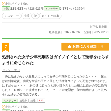
の翌日、メイド長は探偵とも話をするが、何かを隠し守って
24h.ポイント
0pt
いるようにメアリーとマーガレットには見えた。 果たしてテ
228,623
5,379
位 / 228,623件
位 / 5,379件
小説
ミステリー
ィーパーティーで消えた少女たちはどこへ行ってしまったの
か。 メイドたちの推理合戦が始まる。 ※表紙画像はピクル
ミステリー
推理
謎
メイドと執事
ーのsaf.Orionさん・作です。 ※フーダニットよりホワイダニ
ットに 重きを置いて書いています。
文字数 5,665
最終更新日 2022.02.26
登録日 2022.02.21
7
お気に入り追加
4
処刑された女子少年死刑囚はガイノイドとして冤罪をはらす
ように命じられた
ジャン・幸田
身に覚えのない大量殺人によって女子少年死刑囚になった少女・・・ 彼女
は裁判確定後、強硬な世論の圧力に屈した法務官僚によって死刑が執行された。
はずだった・・・ あの世に逝ったと思い目を覚ました彼女は自分の姿に絶句
した！ ロボットに改造されていた！？ この物語は、謎の組織によって嵌め
られた少女の冒険談である。
ミステリー
連載中
短編
R15
24h.ポイント
0pt