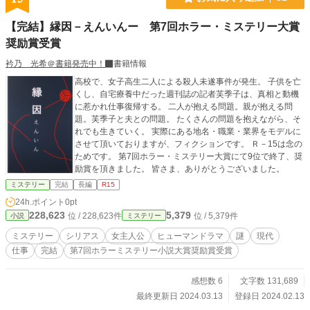
【完結】縁因－えんいんー 第7回ホラー・ミステリー大賞
奨励賞受賞
衿乃 光希＠書籍発売中！
書籍情報
高校で、女子高生二人による殺人未遂事件が発生。 子供を亡
くし、自宅療養中だった週刊誌の記者芙季子は、真相と動機
に惹かれ仕事復帰する。 二人が抱える問題。親が抱える問
題。芙季子と夫との問題。 たくさんの問題を抱えながら、そ
れでも生きていく。 実際にある地名・職業・業界をモデルに
させて頂いておりますが、フィクションです。 Ｒ－15は念の
ためです。 第7回ホラー・ミステリー大賞にて9位で終了、奨
励賞を頂きました。 皆さま、ありがとうございました。
ミステリー
完結
長編
R15
24h.ポイント
0pt
228,623
5,379
位 / 228,623件
位 / 5,379件
小説
ミステリー
ミステリー
シリアス
女主人公
ヒューマンドラマ
謎
現代
仕事
完結
第7回ホラーミステリー小説大賞奨励賞受賞
感想数 6
文字数 131,689
最終更新日 2024.03.13
登録日 2024.02.13