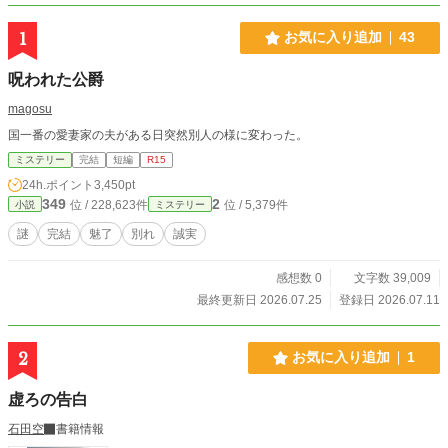
1
お気に入り追加
43
呪われた公爵
magosu
国一番の愛妻家の夫がある日突然別人の様に変わった。
ミステリー
完結
短編
R15
24h.ポイント
3,450pt
349
2
位 / 228,623件
位 / 5,379件
小説
ミステリー
謎
完結
魅了
別れ
誠実
感想数 0
文字数 39,009
最終更新日 2026.07.25
登録日 2026.07.11
2
お気に入り追加
1
虚ろの告白
石田空
書籍情報