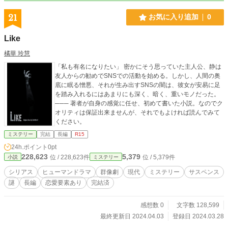
21
お気に入り追加
0
Like
橘華 玲慧
「私も有名になりたい」 密かにそう思っていた主人公、静は
友人からの勧めでSNSでの活動を始める。しかし、人間の奥
底に眠る憎悪、それが生み出すSNSの闇は、彼女が安易に足
を踏み入れるにはあまりにも深く、暗く、重いモノだった。
─── 著者が自身の感覚に任せ、初めて書いた小説。なのでク
オリティは保証出来ませんが、それでもよければ読んでみて
ください。
ミステリー
完結
長編
R15
24h.ポイント
0pt
228,623
5,379
位 / 228,623件
位 / 5,379件
小説
ミステリー
シリアス
ヒューマンドラマ
群像劇
現代
ミステリー
サスペンス
謎
長編
恋愛要素あり
完結済
感想数 0
文字数 128,599
最終更新日 2024.04.03
登録日 2024.03.28