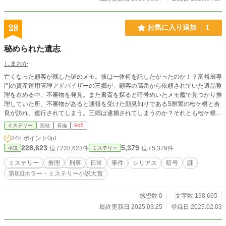
28
お気に入り追加
1
秘められた遺志
しまおか
亡くなった顧客が残した謎のメモ。彼は一体何を託したかったのか！？富裕層専
門の資産運用管理アドバイザーの三郷が、顧客の高岳から依頼されていた遺品整
理を進める中、不審物を発見。また書斎を探ると暗号めいたメモ魔で見つかり推
理していた所、不審物があると通報を受けた顔見知りであるS県警の松ケ根と吉
良が訪れ、連行されてしまう。三郷は逮捕されてしまうのか？それとも松ケ根達
が問題の真相を無事暴くことができるのか！？
ミステリー
完結
長編
R15
24h.ポイント
0pt
228,623
5,379
位 / 228,623件
位 / 5,379件
小説
ミステリー
ミステリー
推理
刑事
日常
事件
シリアス
暗号
謎
第8回ホラー・ミステリー小説大賞
感想数 0
文字数 198,665
最終更新日 2025.03.25
登録日 2025.02.03