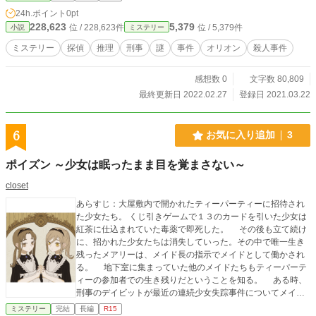
思惑のある彼らの間には陰鬱な空気が漂っていた。 招待状通
24h.ポイント
0pt
りに殺人が行われ、土倉は犯人を見つけ出すため奔走する。
228,623
5,379
位 / 228,623件
位 / 5,379件
小説
ミステリー
その男、土倉勇雄は元刑事にして探偵である。
ミステリー
探偵
推理
刑事
謎
事件
オリオン
殺人事件
感想数 0
文字数 80,809
最終更新日 2022.02.27
登録日 2021.03.22
6
お気に入り追加
3
ポイズン ～少女は眠ったまま目を覚まさない～
closet
あらすじ：大屋敷内で開かれたティーパーティーに招待され
た少女たち。 くじ引きゲームで１３のカードを引いた少女は
紅茶に仕込まれていた毒薬で即死した。 その後も立て続け
に、招かれた少女たちは消失していった。その中で唯一生き
残ったメアリーは、メイド長の指示でメイドとして働かされ
る。 地下室に集まっていた他のメイドたちもティーパーテ
ィーの参加者での生き残りだということを知る。 ある時、
刑事のデイビットが最近の連続少女失踪事件についてメイド
長に聞き込み調査をしてきたが、すぐに帰って行った。 そ
ミステリー
完結
長編
R15