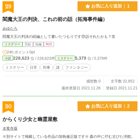
29
お気に入り追加
1
閻魔大王の判決、これの前の話（拓海事件編）
みゆたろ
閻魔大王の判決の続編として書いたつもりです😓話それたかも？笑
ミステリー
完結
短編
R15
24h.ポイント
0pt
228,623
5,379
位 / 228,623件
位 / 5,379件
小説
ミステリー
ミステリー
日常
刑事
謎
ファンタジー
感想数 0
文字数 32,952
最終更新日 2021.11.26
登録日 2021.11.21
30
お気に入り追加
2
からくり少女と幽霊屋敷
水竜寺葵
※別サイトで掲載している作品の加執修正版です※ 森の中に佇む古びた洋館。