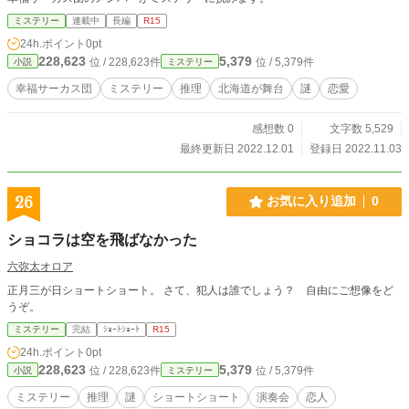
ミステリー
連載中
長編
R15
24h.ポイント
0pt
228,623
5,379
位 / 228,623件
位 / 5,379件
小説
ミステリー
幸福サーカス団
ミステリー
推理
北海道が舞台
謎
恋愛
感想数 0
文字数 5,529
最終更新日 2022.12.01
登録日 2022.11.03
26
お気に入り追加
0
ショコラは空を飛ばなかった
六弥太オロア
正月三が日ショートショート。 さて、犯人は誰でしょう？ 自由にご想像をど
うぞ。
ミステリー
完結
ｼｮｰﾄｼｮｰﾄ
R15
24h.ポイント
0pt
228,623
5,379
位 / 228,623件
位 / 5,379件
小説
ミステリー
ミステリー
推理
謎
ショートショート
演奏会
恋人