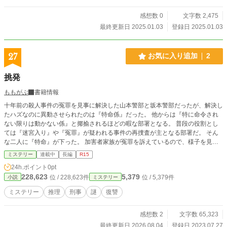
感想数 0
文字数 2,475
最終更新日 2025.01.03
登録日 2025.01.03
27
お気に入り追加
2
挑発
ももがぶ
書籍情報
十年前の殺人事件の冤罪を見事に解決した山本警部と坂本警部だったが、解決し
たハズなのに異動させられたのは『特命係』だった。 他からは『特に命令され
ない限りは動かない係』と揶揄されるほどの暇な部署となる。 普段の役割とし
ては『迷宮入り』や『冤罪』が疑われる事件の再捜査が主となる部署だ。 そん
な二人に『特命』が下った。 加害者家族が冤罪を訴えているので、様子を見て
来て欲しいというものだった。
ミステリー
連載中
長編
R15
24h.ポイント
0pt
228,623
5,379
位 / 228,623件
位 / 5,379件
小説
ミステリー
ミステリー
推理
刑事
謎
復讐
感想数 2
文字数 65,323
最終更新日 2026.08.04
登録日 2023.07.27