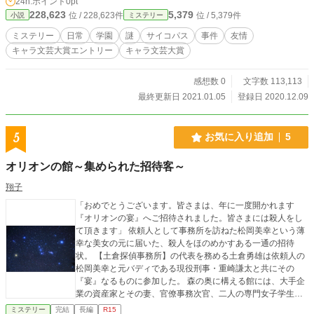
24h.ポイント
0pt
228,623
5,379
位 / 228,623件
位 / 5,379件
小説
ミステリー
ミステリー
日常
学園
謎
サイコパス
事件
友情
キャラ文芸大賞エントリー
キャラ文芸大賞
感想数 0
文字数 113,113
最終更新日 2021.01.05
登録日 2020.12.09
5
お気に入り追加
5
オリオンの館～集められた招待客～
翔子
「おめでとうございます。皆さまは、年に一度開かれます
『オリオンの宴』へご招待されました。皆さまには殺人をし
て頂きます」 依頼人として事務所を訪ねた松岡美幸という薄
幸な美女の元に届いた、殺人をほのめかすある一通の招待
状。 【土倉探偵事務所】の代表を務める土倉勇雄は依頼人の
松岡美幸と元バディである現役刑事・重崎謙太と共にその
『宴』なるものに参加した。 森の奥に構える館には、大手企
業の資産家とその妻、官僚事務次官、二人の専門女子学生、
ホームレス、そして館を任されている老紳士がいた。様々な
ミステリー
完結
長編
R15