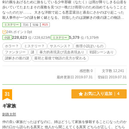
剣の腕をあげるために旅をしている少年那磔（なたく）は雨が降りしきる山道を
歩いていてたまたまその屋敷を見つけ一晩だけ雨宿りのため泊めてもらうことと
なったのだが……。 大きな洋館で起こる悪霊退治と過去にさかのぼり起こった
殺人事件が一つの謎を解く鍵となる。 目指したのは謎解きの後の謎この物語は
その第一幕である。 分家時空を超えた出会いの基礎となった本家の物語です。
ミステリー
完結
短編
R15
24h.ポイント
0pt
228,623
5,379
位 / 228,623件
位 / 5,379件
小説
ミステリー
ホラー？
ミステリー？
サスペンス？
推理小説ぽいもの
ファンタジー
謎
暴力的表現及び流血表現あり
戦闘シーンあり
謎解きの後の謎
最初と最後で物語の見方が変わる
感想数 0
文字数 12,241
最終更新日 2019.07.31
登録日 2019.07.31
31
お気に入り追加
4
ギ家族
釧路太郎
仲の良い家族だったはずなのに、姉はどうして家族を惨殺することになったのか
姉の口から語られる真実と 他人から聞こえてくる真実 どちらが正しく、どちら