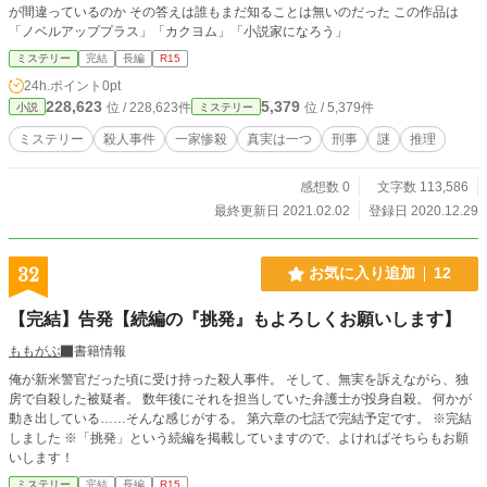
が間違っているのか その答えは誰もまだ知ることは無いのだった この作品は
「ノベルアッププラス」「カクヨム」「小説家になろう」
ミステリー
完結
長編
R15
24h.ポイント
0pt
228,623
5,379
位 / 228,623件
位 / 5,379件
小説
ミステリー
ミステリー
殺人事件
一家惨殺
真実は一つ
刑事
謎
推理
感想数 0
文字数 113,586
最終更新日 2021.02.02
登録日 2020.12.29
32
お気に入り追加
12
【完結】告発【続編の『挑発』もよろしくお願いします】
ももがぶ
書籍情報
俺が新米警官だった頃に受け持った殺人事件。 そして、無実を訴えながら、独
房で自殺した被疑者。 数年後にそれを担当していた弁護士が投身自殺。 何かが
動き出している……そんな感じがする。 第六章の七話で完結予定です。 ※完結
しました ※「挑発」という続編を掲載していますので、よければそちらもお願
いします！
ミステリー
完結
長編
R15