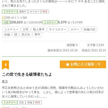
いく。犯人を見てしまったさくらの運命は―――いかに？ ※※ あることに感化
されて書きました。
ミステリー
連載中
ｼｮｰﾄｼｮｰﾄ
R15
24h.ポイント
0pt
228,623
5,379
位 / 228,623件
位 / 5,379件
小説
ミステリー
ミステリー
日常
殺人事件
サイコホラー
ホラー
短編小説
短編
謎
美少女
事件
感想数 0
文字数 2,243
最終更新日 2021.10.16
登録日 2021.10.15
4
お気に入り追加
9
この世で生きる破壊者たちよ
希乃
早乙女悠希(さおとめゆうき)の高校に突然、陰陽寺大雅(おんみょうじたいが)と
いう名の転校生がやって来る。 しかし、彼によって悠希達の当たり前の日常が
次々に崩壊していくのだった＿＿。
ミステリー
完結
長編
R15