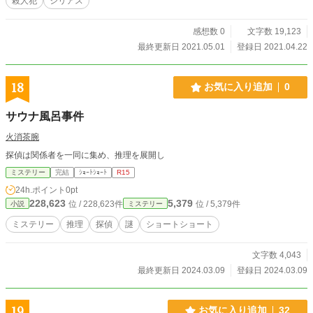
殺人犯
シリアス
感想数 0
文字数 19,123
最終更新日 2021.05.01
登録日 2021.04.22
18
お気に入り追加
0
サウナ風呂事件
火消茶腕
探偵は関係者を一同に集め、推理を展開し
ミステリー
完結
ｼｮｰﾄｼｮｰﾄ
R15
24h.ポイント
0pt
228,623
5,379
位 / 228,623件
位 / 5,379件
小説
ミステリー
ミステリー
推理
探偵
謎
ショートショート
文字数 4,043
最終更新日 2024.03.09
登録日 2024.03.09
19
お気に入り追加
32