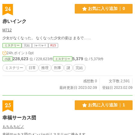
24
お気に入り追加
0
赤いインク
M712
少女がなくなった。 なくなった少女の姿は まるで……
ミステリー
完結
ｼｮｰﾄｼｮｰﾄ
R15
24h.ポイント
0pt
228,623
5,379
位 / 228,623件
位 / 5,379件
小説
ミステリー
ミステリー
日常
推理
刑事
謎
完結
感想数 0
文字数 2,591
最終更新日 2023.02.09
登録日 2023.02.09
25
お気に入り追加
1
幸福サーカス団
もちもちピノ
幸福サーカス団のメンバーがミステリーに挑みます。