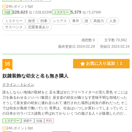
幸いです。
24h.ポイント
0pt
228,623
5,379
位 / 228,623件
位 / 5,379件
小説
ミステリー
ミステリー
推理
刑事
シリアス
事件
謎
異能力
人形
サスペンス
恋愛要素あり
感想数 0
文字数 70,062
最終更新日 2024.02.29
登録日 2024.02.24
16
お気に入り追加
1
奴隷装飾な幼女と名も無き隣人
クライン・トレイン
誰もしならい地域の取材をと 足を運ばせたフリーライターが見た景色 そこには
刀を振るわせるジジババ集団と 巫女姿の幼女が織りなす意味不明な領域だった
そうして巫女姿の幼女に連れ去られて 連行された場所は幼女の群れだった そこ
では幼女が風俗で働いていた 世界は、社会はいつしか変わってしまっていた こ
の日本がガラパゴス諸島と呼ばれてから いくつの逃げる人々が跋扈したのだろ
う そして逃げられない人々を世界はこう呼んだ ネガウイルスを持った人間だと
ミステリー
連載中
短編
R15
フリーライターの主人公と巫女姿の幼女の物語です 直ぐ終わります いつ終わ
24h.ポイント
0pt
るかは不明です