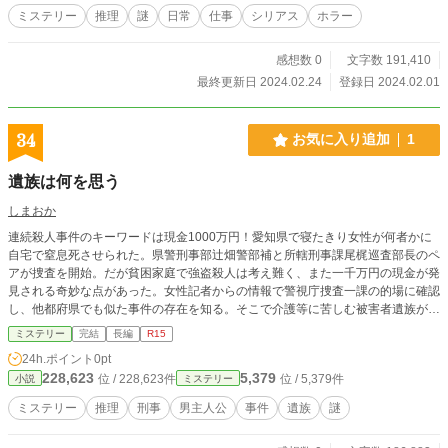
ミステリー
推理
謎
日常
仕事
シリアス
ホラー
感想数 0
文字数 191,410
最終更新日 2024.02.24
登録日 2024.02.01
34
お気に入り追加
1
遺族は何を思う
しまおか
連続殺人事件のキーワードは現金1000万円！愛知県で寝たきり女性が何者かに
自宅で窒息死させられた。県警刑事部辻畑警部補と所轄刑事課尾梶巡査部長のペ
アが捜査を開始。だが貧困家庭で強盗殺人は考え難く、また一千万円の現金が発
見される奇妙な点があった。女性記者からの情報で警視庁捜査一課の的場に確認
し、他都府県でも似た事件の存在を知る。そこで介護等に苦しむ被害者遺族がや
り取りの消えるアプリを使い闇サイトで殺人依頼した疑いが浮上。しかし確たる
ミステリー
完結
長編
R15
証拠を掴めずにいた為、同じく介護で苦しんでいた辻畑は囮捜査を開始。だがそ
24h.ポイント
0pt
れが大きな過ちだった。未解決連続殺人が起こる中、警察とは異なる視点で記者
228,623
5,379
位 / 228,623件
位 / 5,379件
小説
ミステリー
が事件を追う。その結末は？
ミステリー
推理
刑事
男主人公
事件
遺族
謎