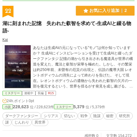
22
お気に入り追加
2
湖に刻まれた記憶 失われた叡智を求めて-生成AIと綴る物
語-
Kai
あなたは生成AIの元になっている"モノ"は何か知っています
か？ 生成AIにインスピレーションを受けて生成AIと綴ったダ
ークファンタジ 記憶の湖から引き出される魔道具が世界の構
造を変えた、魔法と叡智が栄華を極めた。しかし、その繁栄
は約250年前、未曽有の厄災の出現と、伝説の魔導大国 レオ
ントポディウムの消失によって終わりを告げた。 そして現
在。レオントポディウムの遺物から失われた叡智の欠片の一
部を復元するという、世界を揺るがす発見を成し遂げる。 各
国が色めき立ち、国際的な政治的思惑や陰謀が渦巻く中、研
ミステリー
連載中
長編
R15
究者たちは古代の記録に触れ始める。 中でも、何を基準にし
24h.ポイント
0pt
たかわからぬまま、復元された古代の記録や遺物に触れる
228,623
5,379
位 / 228,623件
位 / 5,379件
小説
ミステリー
度、説明のつかない強烈な悪夢や幻視に苛まれるようにな
る。 それは、過去の悲劇の断片であり、彼らの精神を深く蝕
ダークファンタジー
シリアス
切ない
戦争
陰謀
秘密
研究所
んでいく。 時を同じくして、250年前の厄災を彷彿とさせ
謎
じんわり
異世界
る"月花現象"が各地で発生する。不安定な魔力変動と、見た者
に精神異常や幻視を引き起こすこの異常現象は、世界の危機
を予感させる。 なぜ、自分たちはこんなものを見るのか？ な
感想数 0
文字数 154,272