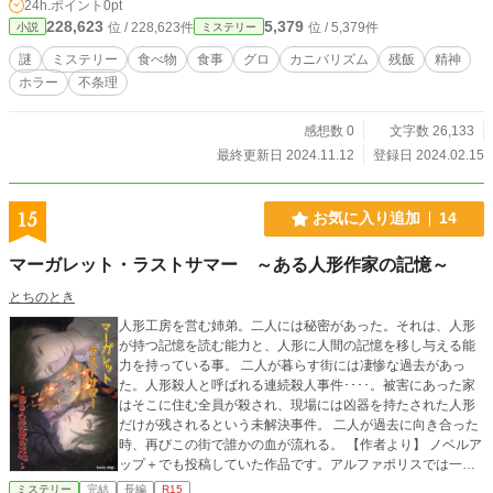
24h.ポイント
0pt
228,623
5,379
位 / 228,623件
位 / 5,379件
小説
ミステリー
謎
ミステリー
食べ物
食事
グロ
カニバリズム
残飯
精神
ホラー
不条理
感想数 0
文字数 26,133
最終更新日 2024.11.12
登録日 2024.02.15
15
お気に入り追加
14
マーガレット・ラストサマー ～ある人形作家の記憶～
とちのとき
人形工房を営む姉弟。二人には秘密があった。それは、人形
が持つ記憶を読む能力と、人形に人間の記憶を移し与える能
力を持っている事。 二人が暮らす街には凄惨な過去があっ
た。人形殺人と呼ばれる連続殺人事件････。被害にあった家
はそこに住む全員が殺され、現場には凶器を持たされた人形
だけが残されるという未解決事件。 二人が過去に向き合った
時、再びこの街で誰かの血が流れる。 【作者より】 ノベルア
ップ＋でも投稿していた作品です。アルファポリスでは一部
加筆修正など施しアップします。最後まで楽しんで頂けたら
ミステリー
完結
長編
R15