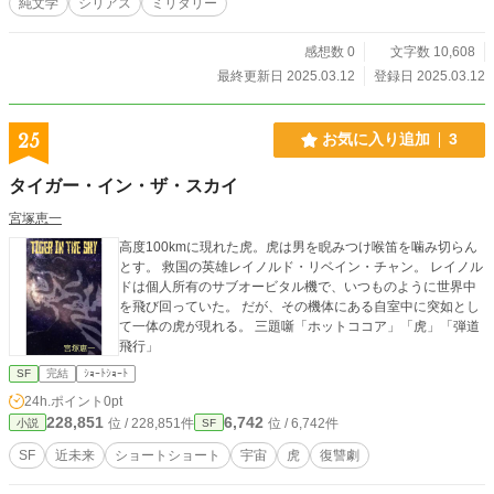
純文学
シリアス
ミリタリー
感想数 0
文字数 10,608
最終更新日 2025.03.12
登録日 2025.03.12
25
お気に入り追加
3
タイガー・イン・ザ・スカイ
宮塚恵一
高度100kmに現れた虎。虎は男を睨みつけ喉笛を噛み切らん
とす。 救国の英雄レイノルド・リベイン・チャン。 レイノル
ドは個人所有のサブオービタル機で、いつものように世界中
を飛び回っていた。 だが、その機体にある自室中に突如とし
て一体の虎が現れる。 三題噺「ホットココア」「虎」「弾道
飛行」
SF
完結
ｼｮｰﾄｼｮｰﾄ
24h.ポイント
0pt
228,851
6,742
位 / 228,851件
位 / 6,742件
小説
SF
SF
近未来
ショートショート
宇宙
虎
復讐劇