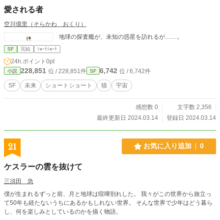
愛される者
空川億里（そらかわ おくり）
地球の探査艦が、未知の惑星を訪れるが……。
SF
完結
ｼｮｰﾄｼｮｰﾄ
24h.ポイント
0pt
228,851
6,742
位 / 228,851件
位 / 6,742件
小説
SF
SF
未来
ショートショート
猫
宇宙
感想数 0
文字数 2,356
最終更新日 2024.03.14
登録日 2024.03.14
21
お気に入り追加
0
ケスラーの雲を抜けて
三須田 急
僕が生まれるずっと前、月と地球は喧嘩別れした。 我々がこの世界から旅立っ
て50年も経たないうちにあるかもしれない世界。 そんな世界で少年はどう暮ら
し、何を楽しみとしているのかを描く物語。