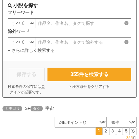
小説を探す
フリーワード
除外ワード
+ さらに詳しく検索する
保存する
355
件を検索する
検索条件の保存には
ロ
× 検索条件をクリアする
グイン
が必要です。
SF
宇宙
カテゴリ
タグ
1
2
3
4
5
355
件