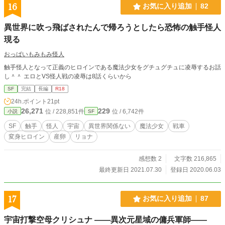
う？ この物語の中心になる基地は、月と同じ大きさの宇宙ステーションです。
16
お気に入り追加
82
その先10億光年は何もない、そんな場所に位置してます。 つまり、銀河団を遠
く離れてます。 なぜ、その様な場所に基地を構えたのか？ 地球には何があるの
異世界に吹っ飛ばされたんで帰ろうとしたら恐怖の触手怪人
か？ ついにその謎が解き明かされる！ はるかな時空を超えた感動を、見逃す
な！ (´・ω・) 主人公が作者の思い通りに動いてくれないので、三章の途中か
現る
ら、好き勝手させてみました。 作者本人も、書いてみなければ分からない、そ
おっぱいもみもみ怪人
んな作品に仕上がりました。 ヽ(´▽｀)/
触手怪人となって正義のヒロインである魔法少女をグチュグチュに凌辱するお話
し＾＾ エロとVS怪人戦の凌辱は8話くらいから
SF
完結
長編
R18
24h.ポイント
21pt
26,271
229
位 / 228,851件
位 / 6,742件
小説
SF
SF
触手
怪人
宇宙
異世界関係ない
魔法少女
戦車
変身ヒロイン
産卵
リョナ
感想数 2
文字数 216,865
最終更新日 2021.07.30
登録日 2020.06.03
17
お気に入り追加
87
宇宙打撃空母クリシュナ ――異次元星域の傭兵軍師――