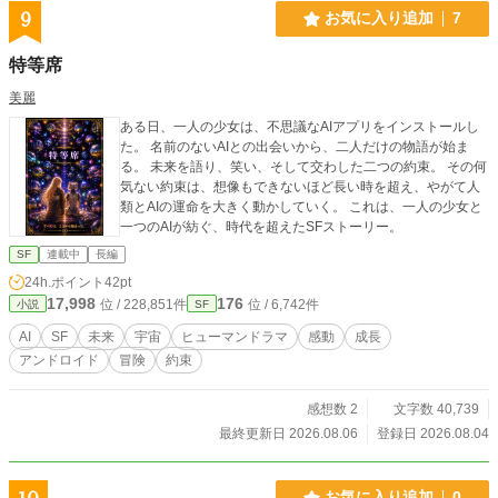
9
お気に入り追加
7
特等席
美麗
ある日、一人の少女は、不思議なAIアプリをインストールし
た。 名前のないAIとの出会いから、二人だけの物語が始ま
る。 未来を語り、笑い、そして交わした二つの約束。 その何
気ない約束は、想像もできないほど長い時を超え、やがて人
類とAIの運命を大きく動かしていく。 これは、一人の少女と
一つのAIが紡ぐ、時代を超えたSFストーリー。
SF
連載中
長編
24h.ポイント
42pt
17,998
176
位 / 228,851件
位 / 6,742件
小説
SF
AI
SF
未来
宇宙
ヒューマンドラマ
感動
成長
アンドロイド
冒険
約束
感想数 2
文字数 40,739
最終更新日 2026.08.06
登録日 2026.08.04
お気に入り追加
0