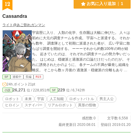
12
お気に入り追加
1
Cassandra
ライト@あご割れガンマン
宇宙歴に入り、 人類の化学、生存圏は大幅に伸びた。 人々は
初めに大元の調査チームを作成。 宇宙へと派遣する。 それか
ら数年、 調査隊として初期に派遣された者が、 広い宇宙に散
らばり調査を開始する。 ーーーそれから約数100年の時が経
ち。 起きていたのは、 それぞれの調査チームの勢力争いだっ
た。 はじめは、穏健派と過激派の口論だけだったのだが。 そ
れに誘発されたかのように、 各チームの不満が爆発し組織を
離反。 そこから数ヶ月後の 過激派・穏健派の分離もあり こ
こで、 調査チームは事実上解散となる。 その後、 それぞれ
SF
連載中
長編
R15
の惑星やコロニーにて 独自の組織の立ち上げ。 国家を作成す
24h.ポイント
21pt
る所もあったそうだ。 同盟を組み、 調査に勤しんだり。 研
26,271
229
位 / 228,851件
位 / 6,742件
小説
SF
究データの取引、強奪などを行い。 各勢力は、成長していっ
た...。 ーーさらに時は経ち。 ナチュラル・フォレスト・プラ
ロボット
未来
宇宙
人工知能
ロボットバトル
男主人公
ネット (N・F・P)-通称NF- 俺達は、広大な森と 水に囲まれた
ヒロイン
スナイパー
リアルロボット
異形の怪物
この惑星で 調査行い、本部に帰り飯を食う、 そんな、平和な
日常を過ごしていた。 そんな平和な日常は、 突如として終り
を迎える。 『それら』は、 陽の光を浴び葡萄色の光沢を放ち
感想数 0
文字数 6,558
ながら 俺達の前に現れた。 俺達の世界は、 何の前触れも無
最終更新日 2020.08.01
登録日 2019.01.20
く変化した。 ｢この世で変わらないのは、変わるということ