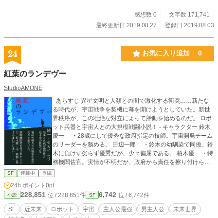
ス、パイロットのセバスチャン、ドクターのマンデラ。そし
感想数 0
文字数 171,741
て、カズたちは奪った宇宙船にミロメシアと名付ける。 ５人
のメンバーは、月でじいさんと合流し、２３１３年偶然にも
最終更新日 2019.08.27
登録日 2019.08.03
直列している火星→土星→天王星を経由して冥王星へと向か
う。様々な妨害工作を受けたり、期せずして土星で宗教紛争
に巻き込まれたりする。 冥王星の衛星カロンへ向かうミロ
24
お気に入り追加
0
メシアの中で、セバスチャンがプルートとカロンに纏わるギ
リシア神話で、この冒険旅行にまつわる因果を語る。そのセ
紅葉のランデヴー
バスチャンに見込まれたカズは、この冒険旅行の中で、ミロ
メシア操縦の手ほどきを受けていた。 苦難の末、冥王星の
StudioAMONE
衛星カロンに着陸するも、敵の罠にはまって、いったんカロ
- あらすじ 異星文明と人類との間で激化する衝突……新たな
ンを離れ、太陽系外縁部のエッジワースカイパーベルトへの
る時代が、宇宙戦争を契機に幕を開けようとしていた。新世
逃避行を余儀なくされる。カズの操縦で切り抜けようとする
界秩序が、この壮絶な対立によって胎動を始めるのだ。 ロボ
が、・・・
ット兵器と宇宙人との大規模戦闘小説！ - キャラクター 鈴木
慶一 ・28歳にして優秀な政府指定の技師。宇宙開発チーム
のリーダーを務める。 田辺一郎 ・鈴木の幼馴染で同僚。鈴
木に負けず劣らず優秀だが、少々偏屈である。 柏木優 ・特
務機関佐官。実情が不明だが、政府から責任を擦り付けられ
る。 田村結 ・公安の職員。柏木のことをひそかに思いつ
SF
連載中
長編
つ、謎が多い女性。 柴山拓郎 ・蝦夷から来た工学技師。鈴
24h.ポイント
0pt
木と親睦を深める。 柿塚連 ・鈴木たちの監督官。新人でミ
228,851
6,742
位 / 228,851件
位 / 6,742件
小説
SF
スが多いがいい意味でやる気だけはある。
SF
近未来
ロボット
宇宙
主人公最強
男主人公
未来世界