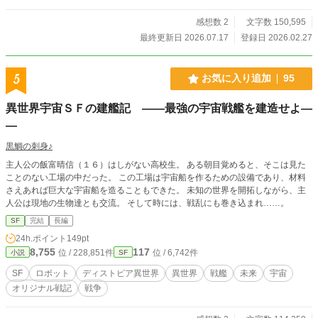
ク、表記ゆれのチェックのみを行なっておりました。76話以
降はそれもやめたので、もしかしたら誤字があるかもしれま
感想数 2
文字数 150,595
せん。
最終更新日 2026.07.17
登録日 2026.02.27
5
お気に入り追加
95
異世界宇宙ＳＦの建艦記 ――最強の宇宙戦艦を建造せよ―
―
黒鯛の刺身♪
主人公の飯富晴信（１６）はしがない高校生。 ある朝目覚めると、そこは見た
ことのない工場の中だった。 この工場は宇宙船を作るための設備であり、材料
さえあれば巨大な宇宙船を造ることもできた。 未知の世界を開拓しながら、主
人公は現地の生物達とも交流。 そして時には、戦乱にも巻き込まれ……。
SF
完結
長編
24h.ポイント
149pt
8,755
117
位 / 228,851件
位 / 6,742件
小説
SF
SF
ロボット
ディストピア異世界
異世界
戦艦
未来
宇宙
オリジナル戦記
戦争