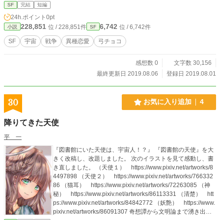
SF
完結
短編
24h.ポイント
0pt
228,851
6,742
位 / 228,851件
位 / 6,742件
小説
SF
SF
宇宙
戦争
異種恋愛
弓チョコ
感想数 0
文字数 30,156
最終更新日 2019.08.06
登録日 2019.08.01
30
お気に入り追加
4
降りてきた天使
平 一
『図書館にいた天使は、宇宙人！？』 『図書館の天使』を大
きく改稿し、改題しました。 次のイラストを見て感動し、書
き直しました。 （天使１） https://www.pixiv.net/artworks/8
4497898 （天使２） https://www.pixiv.net/artworks/766332
86 （猫耳） https://www.pixiv.net/artworks/72263085 （神
秘） https://www.pixiv.net/artworks/86113331 （清楚） htt
ps://www.pixiv.net/artworks/84842772 （妖艶） https://www.
pixiv.net/artworks/86091307 奇想譚から文明論まで湧き出す