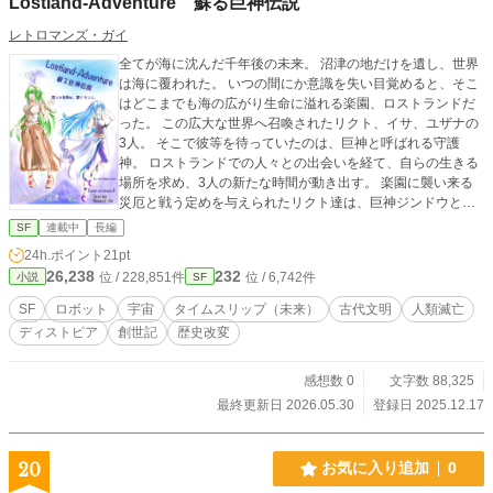
Lostland-Adventure 蘇る巨神伝説
レトロマンズ・ガイ
全てが海に沈んだ千年後の未来。 沼津の地だけを遺し、世界
は海に覆われた。 いつの間にか意識を失い目覚めると、そこ
はどこまでも海の広がり生命に溢れる楽園、ロストランドだ
った。 この広大な世界へ召喚されたリクト、イサ、ユザナの
3人。 そこで彼等を待っていたのは、巨神と呼ばれる守護
神。 ロストランドでの人々との出会いを経て、自らの生きる
場所を求め、3人の新たな時間が動き出す。 楽園に襲い来る
災厄と戦う定めを与えられたリクト達は、巨神ジンドウと共
にロストランドを守るべく、戦いに身を投じていく。 そして
SF
連載中
長編
待ち受ける真実。 何故彼等はここに呼ばれたのか。 ここはど
24h.ポイント
21pt
こなのか。 元の世界へ帰れるのか。 忘れ去られた"本当の歴
26,238
232
位 / 228,851件
位 / 6,742件
小説
SF
史"がここから始まる。
SF
ロボット
宇宙
タイムスリップ（未来）
古代文明
人類滅亡
ディストピア
創世記
歴史改変
感想数 0
文字数 88,325
最終更新日 2026.05.30
登録日 2025.12.17
20
お気に入り追加
0