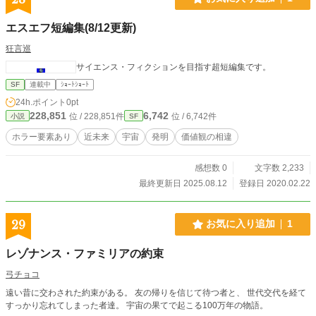
エスエフ短編集(8/12更新)
狂言巡
サイエンス・フィクションを目指す超短編集です。
SF
連載中
ｼｮｰﾄｼｮｰﾄ
24h.ポイント
0pt
228,851
6,742
位 / 228,851件
位 / 6,742件
小説
SF
ホラー要素あり
近未来
宇宙
発明
価値観の相違
感想数 0
文字数 2,233
最終更新日 2025.08.12
登録日 2020.02.22
29
お気に入り追加
1
レゾナンス・ファミリアの約束
弓チョコ
遠い昔に交わされた約束がある。 友の帰りを信じて待つ者と、 世代交代を経て
すっかり忘れてしまった者達。 宇宙の果てで起こる100万年の物語。