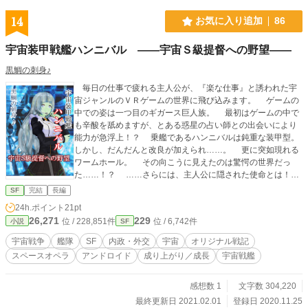
14
お気に入り追加
86
宇宙装甲戦艦ハンニバル ――宇宙Ｓ級提督への野望――
黒鯛の刺身♪
毎日の仕事で疲れる主人公が、『楽な仕事』と誘われた宇
宙ジャンルのＶＲゲームの世界に飛び込みます。 ゲームの
中での姿は一つ目のギガース巨人族。 最初はゲームの中で
も辛酸を舐めますが、とある惑星の占い師との出会いにより
能力が急浮上！？ 乗艦であるハンニバルは鈍重な装甲型。
しかし、だんだんと改良が加えられ……。 更に突如現れる
ワームホール。 その向こうに見えたのは驚愕の世界だっ
た……！？ ……さらには、主人公に隠された使命とは！？
様々な事案を解決しながら、ちっちゃいタヌキの砲術長
SF
完結
長編
と、トランジスタグラマーなアンドロイドの副官を連れて、
24h.ポイント
21pt
主人公は銀河有史史上最も誉れ高いＳ級宇宙提督へと躍進し
26,271
229
位 / 228,851件
位 / 6,742件
小説
SF
ていきます。 〇主要データ 【艦名】……装甲戦艦ハンニバル
【主砲】……20.6ｃｍ連装レーザービーム砲３基 【装備】
宇宙戦争
艦隊
SF
内政・外交
宇宙
オリジナル戦記
……各種ミサイルＶＬＳ１６基 【防御】……重力波シールド
スペースオペラ
アンドロイド
成り上がり／成長
宇宙戦艦
【主機】……エルゴエンジンＤ-Ⅳ型一基 （以上、第四話時
点） 【通貨】……1帝国ドルは現状１００円位の想定レー
ト。 『備考』 ＳＦ設定は甘々。社会で役に立つ度は０
感想数 1
文字数 304,220
（笑） 残虐描写とエロ描写は控えておりますが、陰鬱な描
最終更新日 2021.02.01
登録日 2020.11.25