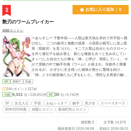
2
お気に入り追加
0
艶刃のワームブレイカー
綿鍋コットン
ーあらすじー 千数年前――人類は新天地を求めて外宇宙へ飛
び出し、 二つの銀河と無数の惑星・小惑星が鏡写しに並ぶ星
系〈双銀河〉を見つけた。 そこで人類は自分たちのクローン
を作り遺伝子を組み替え、新たな種族を次々と生み出してい
き いつしか自分たちの事を「神」と呼び、増長していく。 や
がて実験の中で触手生物《ワーム》が産まれ、失敗作と廃棄
されるが、 わずかに生き残った個体が密かに繁殖を続け、
「神」とその創造物たちに牙をむいた。 理性なき異形の触手
生物《ワーム》は星々に潜み、襲い、喰らい、交配によって
SF
連載中
長編
増え続ける。 それに対抗するため、人々と様々な種族を守る
24h.ポイント
327pt
戦士たち「ワームブレイカー」が生まれた。 それから千数年
4,331
30
位 / 228,851件
位 / 6,742件
小説
SF
後―― 触手生物《ワーム》は今も星々で人々を襲い続けてい
る。 そんな絶望の時代に突如現れた、紫色の艶やかな光の刃
SF
女主人公
宇宙
おねショタ？
触手
美少女
スペースオペラ
を振るう少女。 ニーハイブーツにスリングショット水着のよ
90年代OVA風
緑髪ヒロイン
最強巨乳ヒロイン
うな服 ふくらはぎまで伸びるエメラルドグリーンの髪を二房
の三つ編みにしたワームブレイカー。 その名は「メディア」
本名は「メルディア・アンジェリス・ミルーカ」 絶滅して伝
感想数 0
文字数 14,876
説と化した種族《カトレア人古代種》の末裔であり、 失われ
最終更新日 2026.08.08
登録日 2026.08.01