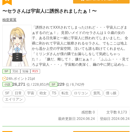
〜セラさんは宇宙人に誘拐されましたぁ！〜
柚亜紫翼
「誘拐されてXXXされてしまったけれど・・・宇宙人にざま
ぁするのだぁ！」 見習いメイドのセラさんは１０歳の女の
子、ある日先輩と一緒に宇宙人に拐われてしまいました。 全
裸に剥かれて宇宙人に観察されるセラさん、でもここは地上
から遥か上空の宇宙空間、泣いても誰も助けてくれません。
「ミリンダさんが僕の隣でお漏らしをして気絶しちゃっ
た！」 「嫌だ、離して！、嫌だぁぁ！」 「ふふふ・・・見て
ろよ宇宙人・・・」 宇宙船の奥深く、繭の中に閉じ込められ
触手に襲われるセラさんの運命は？。 投稿中の〜隻眼の令
SF
完結
短編
R15
嬢、リーゼロッテさんはひきこもりたい！〜 https://www.alph
24h.ポイント
21pt
apolis.co.jp/novel/652357507/282796475 Side-15でいつか
26,271
229
位 / 228,851件
位 / 6,742件
小説
SF
使おうと思って寝かせていたお話です、半年以上経っても使
わなかったので本編から切り離し、３話分の文章を削って１
SF
日常
宇宙
幼女
TS
転生
ロリコン
貧乳
僕っ娘
話完結の短編として投稿しました。 もちろんリーゼロッテさ
エイリアン
んが住んでいるところと同じ世界のお話です（たぶんミラー
ジュ大陸のどこかの国）。 ※本編を読んでいなくても大丈夫
です。 ※本編のネタバレはありません。 ※「カクヨム」「小
感想数 0
文字数 8,173
説家になろう」にも投稿しています。 Junos Planet Stories
最終更新日 2024.06.24
登録日 2024.06.24