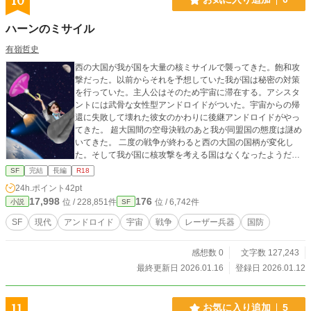
10
ハーンのミサイル
有嶺哲史
西の大国が我が国を大量の核ミサイルで襲ってきた。飽和攻
撃だった。以前からそれを予想していた我が国は秘密の対策
を行っていた。主人公はそのため宇宙に滞在する。アシスタ
ントには武骨な女性型アンドロイドがついた。宇宙からの帰
還に失敗して壊れた彼女のかわりに後継アンドロイドがやっ
てきた。 超大国間の空母決戦のあと我が同盟国の態度は謎め
いてきた。 二度の戦争が終わると西の大国の国柄が変化し
た。そして我が国に核攻撃を考える国はなくなったようだ。
二代目のアンドロイドは妙に女っぽかった。 三部作の第三部
SF
完結
長編
R18
24h.ポイント
42pt
17,998
176
位 / 228,851件
位 / 6,742件
小説
SF
SF
現代
アンドロイド
宇宙
戦争
レーザー兵器
国防
感想数 0
文字数 127,243
最終更新日 2026.01.16
登録日 2026.01.12
11
お気に入り追加
5