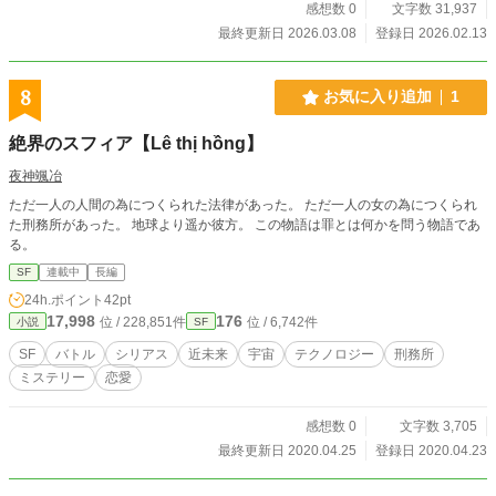
血脈”――進化に連なる末裔だった。コアを解放すれば未来は
感想数 0
文字数 31,937
救われる。だが、それは進化の因子へ干渉することを意味す
最終更新日 2026.03.08
登録日 2026.02.13
る。歴史は変わるのか。人類は誕生しなくなるのか。それと
も、新たな種へと進化するのか。太古の大地での親子の選択
が、世界の未来を書き換える。中生代と未来が交差する時―
8
お気に入り追加
1
― 親子の物語が、いま始まる。
絶界のスフィア【Lê thị hồng】
夜神颯冶
ただ一人の人間の為につくられた法律があった。 ただ一人の女の為につくられ
た刑務所があった。 地球より遥か彼方。 この物語は罪とは何かを問う物語であ
る。
SF
連載中
長編
24h.ポイント
42pt
17,998
176
位 / 228,851件
位 / 6,742件
小説
SF
SF
バトル
シリアス
近未来
宇宙
テクノロジー
刑務所
ミステリー
恋愛
感想数 0
文字数 3,705
最終更新日 2020.04.25
登録日 2020.04.23