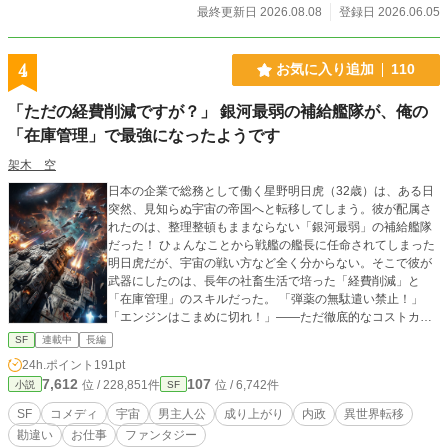
最終更新日 2026.08.08
登録日 2026.06.05
4
お気に入り追加
110
「ただの経費削減ですが？」 銀河最弱の補給艦隊が、俺の
「在庫管理」で最強になったようです
架木 空
日本の企業で総務として働く星野明日虎（32歳）は、ある日
突然、見知らぬ宇宙の帝国へと転移してしまう。彼が配属さ
れたのは、整理整頓もままならない「銀河最弱」の補給艦隊
だった！ ひょんなことから戦艦の艦長に任命されてしまった
明日虎だが、宇宙の戦い方など全く分からない。そこで彼が
武器にしたのは、長年の社畜生活で培った「経費削減」と
「在庫管理」のスキルだった。 「弾薬の無駄遣い禁止！」
「エンジンはこまめに切れ！」――ただ徹底的なコストカッ
トと業務効率化を推し進めただけなのに、それがなぜか「天
SF
連載中
長編
才的な軍事戦略」として周囲に大勘違いされていく。 個性豊
24h.ポイント
191pt
かな仲間たちと共に、最弱だった倉庫部門を最強の組織へと
7,612
107
位 / 228,851件
位 / 6,742件
小説
SF
育て上げる、痛快・お仕事＆成り上がりSFファンタジー！ ※
この作品は、「小説家になろう」「カクヨム」でも連載して
SF
コメディ
宇宙
男主人公
成り上がり
内政
異世界転移
います ※4/3から毎週月曜と金曜の週２回更新にします。（最
勘違い
お仕事
ファンタジー
終話まで執筆済み） ※75話までは、Geminiで誤字脱字チェッ