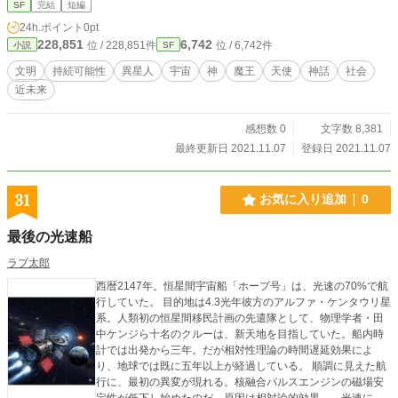
ような、 素敵な刺激を与えてくれる文化的作品に感謝しま
SF
完結
短編
す。 神や悪魔は人間自身の理想像や拡大像といえましょう。
24h.ポイント
0pt
特に悪魔は災害や疫病、戦争など厄災の象徴でもありまし
228,851
6,742
位 / 228,851件
位 / 6,742件
小説
SF
た。 しかし今、人間は神魔の如き技術の力を持ち、厄災も自
己責任となりつつあります。 我々は〝責任ある神々〟となっ
文明
持続可能性
異星人
宇宙
神
魔王
天使
神話
社会
て自らを救うべし（Ｙ．N．ハラリ）とも言われます。 それ
近未来
ゆえ現代の神話とは、人の心の内なる天使の独善を戒め、悪
魔をも改心させ、 技術と政策を活用しながら、全てを活かし
て生き抜く物語なのかもしれません。 日本には、『泣いた赤
感想数 0
文字数 8,381
鬼』という物語もあります。 私はその本を読んだとき、鬼さ
最終更新日 2021.11.07
登録日 2021.11.07
ん達にも笑って欲しいと思いました。 その後、漫画『デビル
マン』やＳＦ『幼年期の終わり』などを読んで、 人類文明の
未来についても考えるようにもなりました。 以上のような考
31
お気に入り追加
0
えや経験から得た発想が、この小説につながっていると思い
ます。 ご興味がおありの方は、『Ｌｕｃｉｆｅｒ（ルシファ
最後の光速船
ー）』シリーズの他作品や、 『文明の星』理論（仮説）につ
いてのエッセイもご覧いただけましたら幸いです。
ラプ太郎
西暦2147年。恒星間宇宙船「ホープ号」は、光速の70%で航
行していた。 目的地は4.3光年彼方のアルファ・ケンタウリ星
系。人類初の恒星間移民計画の先遣隊として、物理学者・田
中ケンジら十名のクルーは、新天地を目指していた。船内時
計では出発から三年。だが相対性理論の時間遅延効果によ
り、地球では既に五年以上が経過している。 順調に見えた航
行に、最初の異変が現れる。核融合パルスエンジンの磁場安
定性が低下し始めたのだ。原因は相対論的効果——光速に近