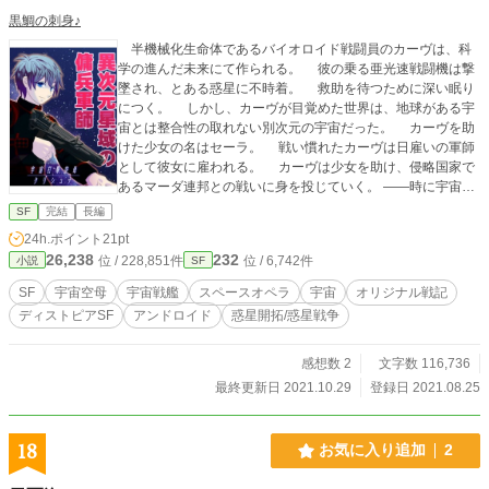
黒鯛の刺身♪
半機械化生命体であるバイオロイド戦闘員のカーヴは、科
学の進んだ未来にて作られる。 彼の乗る亜光速戦闘機は撃
墜され、とある惑星に不時着。 救助を待つために深い眠り
につく。 しかし、カーヴが目覚めた世界は、地球がある宇
宙とは整合性の取れない別次元の宇宙だった。 カーヴを助
けた少女の名はセーラ。 戦い慣れたカーヴは日雇いの軍師
として彼女に雇われる。 カーヴは少女を助け、侵略国家で
あるマーダ連邦との戦いに身を投じていく。 ――時に宇宙暦
８８０年 銀河は再び熱い戦いの幕を開けた。 ◆ＤＡＴＥ
SF
完結
長編
艦名◇クリシュナ 兵装◇艦首固定式２５ｃｍビーム砲３２
24h.ポイント
21pt
門。 砲塔型３６ｃｍ連装レールガン３基。 収納
26,238
232
位 / 228,851件
位 / 6,742件
小説
SF
型兵装ハードポイント４基。 電磁カタパルト２基。 搭
載◇亜光速戦闘機１２機（内、補用４機） 高機動戦車
SF
宇宙空母
宇宙戦艦
スペースオペラ
宇宙
オリジナル戦記
４台他 全長◇３００ｍ 全幅◇７６ｍ （以上、１０話時点）
ディストピアSF
アンドロイド
惑星開拓/惑星戦争
表紙画像の原作はこたかん様です。
感想数 2
文字数 116,736
最終更新日 2021.10.29
登録日 2021.08.25
18
お気に入り追加
2