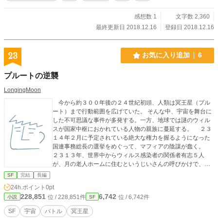
感想数 1
文字数 2,360
最終更新日 2018.12.16
登録日 2018.12.16
23
お気に入り追加
6
プルートの逆襲
LongingMoon
今から約３００年後の２４世紀初頭、人類は冥王星（プル
ート）まで行動範囲を広げていた。 そんな中、宇宙を舞台に
した不可思議な事件が多発する。一方、地球では謎のウィル
スが国家中枢におかれている人物の親族に蔓延する。 ２３
１４年２月に予定されている絶大な権力を握るようになった
国連事務総長の選挙をめぐって、マフィアの陰謀が蠢く。
２３１３年、世界中からウィルス感染者の関係者有志５人
が、月の老人ホームに住むというじいさんの呼びかけで、敵
の妨害を受けながらも動き出す。５人は敵の最新鋭の惑星間
SF
完結
長編
ロケットのあるペルーに集まって、それを奪って地球を飛び
24h.ポイント
0pt
立ち、抗ウィルス剤を求めて冥王星へ旅立つ。 主人公カズ
228,851
6,742
位 / 228,851件
位 / 6,742件
小説
SF
はサッカー少年の高校１年生で、突然ウィルスに冒されたガ
ールフレンドのマリアを助けるため、両親に別れを告げて旅
SF
宇宙
バトル
冥王星
立つ。他の４人は、カンフーレディの美鈴、道化師のクリ