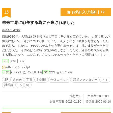
写はございます。気分がすぐれないとき等はお気を付けくだ
さい ＞＜。 メンドクサイのがお嫌いな方は３話目からお
読みいただいても結構です (*´▽｀*) 【お知らせ】……小説
15
お気に入り追加
12
家になろう様とノベリズム様にも掲載。 表紙は、秋の桜子様
に頂きました（2021/01/21）
未来世界に戦争する為に召喚されました
あさぼらけex
西暦9980年、人類は地球を飛び出し宇宙に勢力圏を広めていた。 人類は三つの
陣営に別れて、何かにつけて争っていた。 死人が出ない戦争が可能となったた
めである。 しかし、そのシステムを使う事が出来るのは、魂の波長が合った者
だけだった。 その者はこの時代には存在しなかったため、過去の時代から召喚
する事になった。 …なんでこんなシステム作ったんだろ？ な疑問はさておい
て、この時代に召喚されて、こなす任務の数々。 そして騒動に巻き込まれてい
SF
完結
長編
く。 何故主人公はこの時代に召喚されたのか？ その謎は最後に明らかになるか
24h.ポイント
21pt
も？ 第一章 宇宙召喚編 未来世界に魂を召喚された主人公が、宇宙空間を戦闘
26,271
229
位 / 228,851件
位 / 6,742件
小説
SF
機で飛び回るお話です。 掲げられた目標に対して、提示される課題をクリアし
て、 最終的には答え合わせのように目標をクリアします。 ストレスの無い予定
SF
近未来
宇宙
戦闘機
合体ロボット
惑星ファンタジー
ＡＩ
調和は、暇潰しに最適デス！ (´・ω・) 第二章 惑星ファンタジー迷走編 40話
謎理論
TS
剣
から とある惑星での任務。 行方不明の仲間を探して、ファンタジーなジャンル
に迷走してまいます。 千年の時を超えたミステリーに、全俺が涙する！ (´・
ω・) 第三章 異次元からの侵略者 80話から また舞台を宇宙に戻して、未知な
感想数 0
文字数 580,209
る侵略者と戦うお話し。 そのつもりが、停戦状態の戦線の調査だけで、終わり
最終更新日 2023.01.10
登録日 2022.06.10
ました。 前章のファンタジー路線を、若干引きずりました。 (´・ω・) 第四章
地球へ 167話くらいから さて、この時代の地球は、どうなっているのでしょ