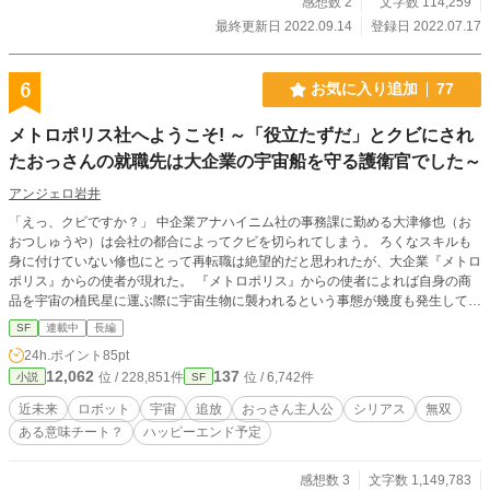
感想数 2
文字数 114,259
最終更新日 2022.09.14
登録日 2022.07.17
6
お気に入り追加
77
メトロポリス社へようこそ! ～「役立たずだ」とクビにされ
たおっさんの就職先は大企業の宇宙船を守る護衛官でした～
アンジェロ岩井
「えっ、クビですか？」 中企業アナハイニム社の事務課に勤める大津修也（お
おつしゅうや）は会社の都合によってクビを切られてしまう。 ろくなスキルも
身に付けていない修也にとって再転職は絶望的だと思われたが、大企業『メトロ
ポリス』からの使者が現れた。 『メトロポリス』からの使者によれば自身の商
品を宇宙の植民星に運ぶ際に宇宙生物に襲われるという事態が幾度も発生してお
り、そのための護衛役として会社の顧問役である人工頭脳『マリア』が護衛役を
SF
連載中
長編
務める適任者として選び出したのだという。 宇宙生物との戦いに用いるロトワ
24h.ポイント
85pt
ングというパワードスーツには適性があり、その適性が見出されたのが大津修也
12,062
137
位 / 228,851件
位 / 6,742件
小説
SF
だ。 大津にとっては他に就職の選択肢がなかったので『メトロポリス』からの
選択肢を受けざるを得なかった。 『メトロポリス』の宇宙船に乗り込み、宇宙
近未来
ロボット
宇宙
追放
おっさん主人公
シリアス
無双
生物との戦いに明け暮れる中で、彼は護衛アンドロイドであるシュウジとサヤカ
ある意味チート？
ハッピーエンド予定
と共に過ごし、絆を育んでいくうちに地球上にてアンドロイドが使用人としての
扱いしか受けていないことを思い出す。 修也は戦いの中でアンドロイドと人間
が対等な関係を築き、共存を行うことができればいいと考えたが、『メトロポリ
感想数 3
文字数 1,149,783