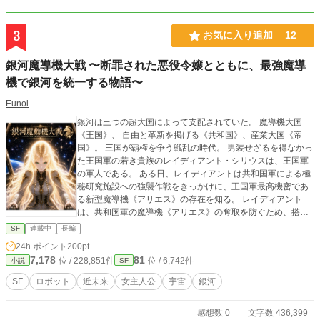
た力「艶力（えんりょく）」を受け継ぐ存在 見た目はグラマ
ラスな美少女、しかし中身はまだ子供 無邪気さと最強の戦闘
能力を併せ持つ、幼さとセクシーさが同居した自由すぎるヒ
3
お気に入り追加
12
ーロー。 艶力をまとい、艶やかな光の刃を振るい、 どこまで
も無邪気に、しかしどこまでも強く。 メディアは今日もどこ
銀河魔導機大戦 〜断罪された悪役令嬢とともに、最強魔導
かで、誰かの笑顔を守るために触手生物《ワーム》との終わ
機で銀河を統一する物語〜
る事のない戦いに身を投じるのだった。 ＊表紙画像はskebに
て景山 きみよ様に依頼＊
Eunoi
銀河は三つの超大国によって支配されていた。 魔導機大国
《王国》、 自由と革新を掲げる《共和国》、産業大国《帝
国》。 三国が覇権を争う戦乱の時代。 男装せざるを得なかっ
た王国軍の若き貴族のレイディアント・シリウスは、王国軍
の軍人である。 ある日、レイディアントは共和国軍による極
秘研究施設への強襲作戦をきっかけに、王国軍最高機密であ
る新型魔導機《アリエス》の存在を知る。 レイディアント
は、共和国軍の魔導機《アリエス》の奪取を防ぐため、搭乗
者となった。レイディアントは、やがて《金狼》と呼ばれ、
SF
連載中
長編
数々の戦場を駆け抜け昇進していく。 また、王太子から冤罪
24h.ポイント
200pt
をかけられ、その罰として、男爵に嫁ぐためにレイディアン
7,178
81
位 / 228,851件
位 / 6,742件
小説
SF
トの元へやってきた公爵令嬢セレスティア。 セレスティア
は、ある事件をきっかけに、準男爵となり、本人の希望しな
SF
ロボット
近未来
女主人公
宇宙
銀河
いまま、昇爵し続けていく。 軍事的地位と貴族的地位の二人
が、共に昇った先に何が起きるのか。 これは、二人の令嬢が
感想数 0
文字数 436,399
銀河を統一するまでの物語である。