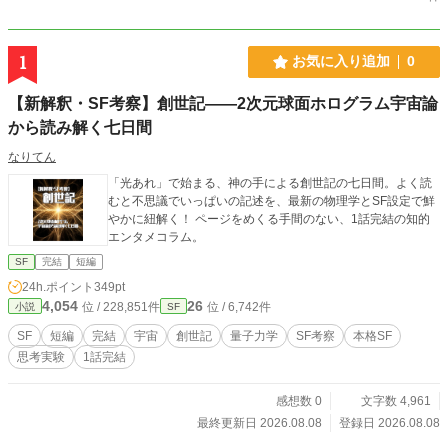
1
お気に入り追加
0
【新解釈・SF考察】創世記――2次元球面ホログラム宇宙論
から読み解く七日間
なりてん
「光あれ」で始まる、神の手による創世記の七日間。よく読
むと不思議でいっぱいの記述を、最新の物理学とSF設定で鮮
やかに紐解く！ ページをめくる手間のない、1話完結の知的
エンタメコラム。
SF
完結
短編
24h.ポイント
349pt
4,054
26
位 / 228,851件
位 / 6,742件
小説
SF
SF
短編
完結
宇宙
創世記
量子力学
SF考察
本格SF
思考実験
1話完結
感想数 0
文字数 4,961
最終更新日 2026.08.08
登録日 2026.08.08