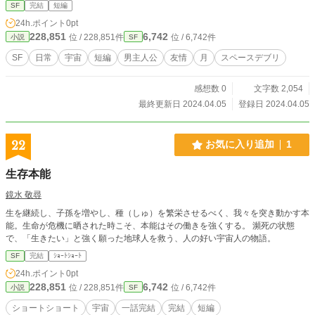
SF
完結
短編
24h.ポイント
0pt
228,851
6,742
位 / 228,851件
位 / 6,742件
小説
SF
SF
日常
宇宙
短編
男主人公
友情
月
スペースデブリ
感想数 0
文字数 2,054
最終更新日 2024.04.05
登録日 2024.04.05
22
お気に入り追加
1
生存本能
鏡水 敬尋
生を継続し、子孫を増やし、種（しゅ）を繁栄させるべく、我々を突き動かす本
能。生命が危機に晒された時こそ、本能はその働きを強くする。 瀕死の状態
で、「生きたい」と強く願った地球人を救う、人の好い宇宙人の物語。
SF
完結
ｼｮｰﾄｼｮｰﾄ
24h.ポイント
0pt
228,851
6,742
位 / 228,851件
位 / 6,742件
小説
SF
ショートショート
宇宙
一話完結
完結
短編