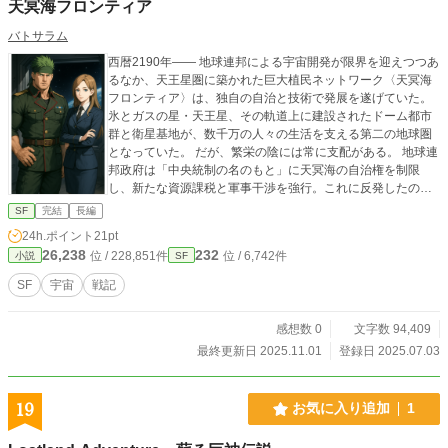
天冥海フロンティア
バトサラム
西暦2190年―― 地球連邦による宇宙開発が限界を迎えつつあ
るなか、天王星圏に築かれた巨大植民ネットワーク〈天冥海
フロンティア〉は、独自の自治と技術で発展を遂げていた。
氷とガスの星・天王星、その軌道上に建設されたドーム都市
群と衛星基地が、数千万の人々の生活を支える第二の地球圏
となっていた。 だが、繁栄の陰には常に支配がある。 地球連
邦政府は「中央統制の名のもと」に天冥海の自治権を制限
し、新たな資源課税と軍事干渉を強行。これに反発したの
が、現地で圧倒的な支持を得る天冥海防衛軍の若き司令官―
SF
完結
長編
―アクバル・バジールである。 バジールは忠実なる副官フラ
24h.ポイント
21pt
ンソワ・イヴァンシ、謎多き交易商人ダラーらと共に、緊張
26,238
232
位 / 228,851件
位 / 6,742件
小説
SF
高まる情勢のなかで揺れ動く。 やがて、地球側から派遣され
た強硬派司令官サンダーズとの対立は、ついに武力衝突へと
SF
宇宙
戦記
発展する。 これは、“太陽系最後の辺境”に生きる者たちの、
自由と信念をかけた戦いの記録―― そして、未知なる星海へ
感想数 0
文字数 94,409
の旅立ちの物語。
最終更新日 2025.11.01
登録日 2025.07.03
19
お気に入り追加
1