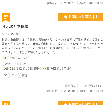
最終更新日 2026.06.14
登録日 2026.04.08
27
お気に入り追加
1
月と球と立体感
ヤマシヤスヒロ
最近の市山博士は、立体視に興味があり、２枚のほぼ同じ写真を見て、立体的に
写真が見える交差法を、仕事の合間にして、楽しんでいるのである。そのおかげ
かどうか分からないが、市山博士は、６０歳になって、やっと、満月が、円とし
てではなく、球として感じるようになった。
SF
完結
ｼｮｰﾄｼｮｰﾄ
24h.ポイント
0pt
228,851
6,742
位 / 228,851件
位 / 6,742件
小説
SF
SF
日常
宇宙
感想数 0
文字数 2,663
最終更新日 2021.03.06
登録日 2021.03.06
28
お気に入り追加
1