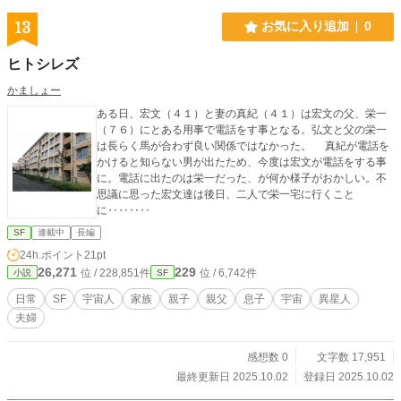
だけだ。｣ と、はるか昔にどっかの作家が言ってたらしい。
確かに変わらないものは無いのかも知れない。 それでもっ
13
お気に入り追加
0
て、変化は常に訪れる。 ｢生き残ろう。｣ 俺達は、今日もソラ
を駆ける。
ヒトシレズ
かましょー
ある日、宏文（４１）と妻の真紀（４１）は宏文の父、栄一
（７６）にとある用事で電話をす事となる。弘文と父の栄一
は長らく馬が合わず良い関係ではなかった。 真紀が電話を
かけると知らない男が出たため、今度は宏文が電話をする事
に。電話に出たのは栄一だった、が何か様子がおかしい。不
思議に思った宏文達は後日、二人で栄一宅に行くこと
に‥‥‥‥
SF
連載中
長編
24h.ポイント
21pt
26,271
229
位 / 228,851件
位 / 6,742件
小説
SF
日常
SF
宇宙人
家族
親子
親父
息子
宇宙
異星人
夫婦
感想数 0
文字数 17,951
最終更新日 2025.10.02
登録日 2025.10.02