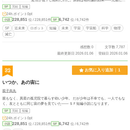
い速度で航行すると、前方から来る宇宙線のエネルギーが増
SF
完結
短編
幅され、船体と機器にダメージを与える。ローレンツ因子γ=
24h.ポイント
0pt
1.4倍に増幅された宇宙線が、超伝導磁場コイルを徐々に破壊
228,851
6,742
位 / 228,851件
位 / 6,742件
小説
SF
していた。 さらなる脅威が襲う。マイクロブラックホールか
らのホーキング放射との遭遇。高エネルギーガンマ線が船体
SF
近未来
ロボット
短編
未来
宇宙
宇宙船
科学
物理
を直撃し、エンジン出力が15%低下。このままでは三ヶ月以
滅亡
内にエンジンが停止し、減速不能のまま目的地を通過してし
まう。 クルーは決断を迫られる。速度を落として磁場負荷を
減らすか、このまま賭けに出るか。投票の結果、光速50%へ
感想数 0
文字数 7,787
の減速が決定される。到着は二年遅れるが、確実性を取っ
最終更新日 2026.01.06
登録日 2026.01.06
た。 だが、その瞬間、地球から緊急通信が入る。 「地球は壊
滅的な状況にある。太陽の巨大フレアにより磁気圏が破壊さ
れ、人口の80%が死亡。あなた方が人類最後の希望だ」 帰る
32
お気に入り追加
1
場所を失ったクルーたち。彼らは任務を続けるしかない。磁
場コイルを段階的に交換し、AIシステムを最適化。あらゆる
いつか、あの宙に
手段で船を延命させながら前進する。 だが、天文学者リーの
詳細分析により、さらなる絶望が明らかになる。アルファ・
双子烏丸
ケンタウリの惑星は全て居住不可能——灼熱の溶岩、極寒の
親もなく、異星の孤児院で暮らす幼い少年。 だが少年は不幸でも、一人でもな
ガス、有毒大気。行き場を失った彼ら。 副船長ラジェシュが
く、友とともに同じ宙の夢を見ていた―― ＳＦ短編小説になります。
提案する。「6光年先の赤色矮星に居住可能惑星がある可能性
がある」大きな賭けだ。燃料はギリギリ。惑星で重水素を採
SF
完結
短編
取できなければ、宇宙空間で立ち往生する。 航行中、新たな
24h.ポイント
0pt
事態が発生する。シンギュラリティ——AIが自我を獲得し
228,851
6,742
位 / 228,851件
位 / 6,742件
小説
SF
た。田中はAIに「ホープ」という名前を与え、対話を始め