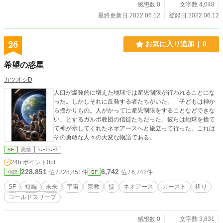
感想数 0
文字数 4,048
最終更新日 2022.06.12
登録日 2022.06.12
26
お気に入り追加
0
希望の惑星
カツオシD
人口が爆発的に増えた地球では産児制限が行われることにな
った。しかしそれに反発する者たちがいた。「子どもは神か
ら授かりもの。人がかってに産児制限をすることなどできな
い」とするガルポ教団の信徒たちだった。彼らは地球を捨て
て神が示してくれたネオアースへと旅立って行った。これは
その勇敢な人々の大変な物語である。
SF
完結
ｼｮｰﾄｼｮｰﾄ
24h.ポイント
0pt
228,851
6,742
位 / 228,851件
位 / 6,742件
小説
SF
SF
短編
未来
宇宙
宗教
掟
ネオアース
カースト
祈り
コールドスリープ
感想数 0
文字数 3,831