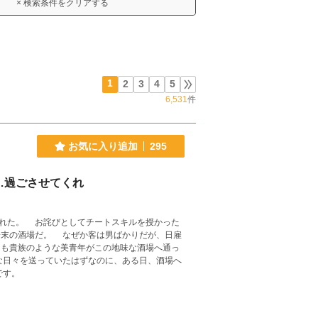
× 検索条件をクリアする
1
2
3
4
5
6,531
件
お気に入り追加
295
…過ごさせてくれ
を授かった
男ばかりだが、日雇
も貴族のような美青年がこの地味な酒場へ通っ
す。 不定期更新です。