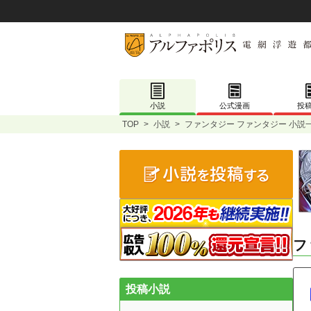
小説
公式漫画
投
TOP
>
小説
>
ファンタジー ファンタジー 小説
フ
投稿小説