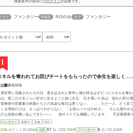
検索条件の保存には
ログイン
が必要です。
ファンタジー
R15のみ
ファンタジー
テゴリ
R指定
タグ
1
スキルを奪われてお詫びチートをもらったので余生を楽しく…
紫楼
書籍情報
世界に召喚されたその日、巻き込まれた青年に俺が得るはずだったスキルを奪われた。 お詫びとしてチートスキル
は、第二の人生くらい好きに生きようと旅に出る。 行き着いた先は、寂れた町の場末の酒場だ。 なぜか客は
い冒険者や恐妻家の肉屋たちとの気楽な毎日は悪くない。 ……ただ一人、どう見て
る理由だけは、さっぱりわからない。 「お前らツケはやめろ」 そんな穏やかな日々を送っていたはずなのに、ある日、酒場へ
厄介な依頼が舞い込んできた――。 他サイトでも掲載していま
ファンタジー
連載中
長編
R15
57
6
24h.ポイント
20,484pt
位 / 228,794件
位 / 53,318件
小説
ファンタジー