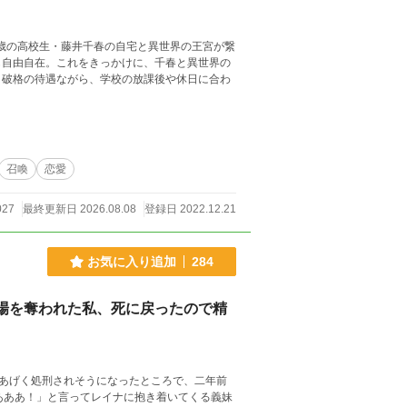
7歳の高校生・藤井千春の自宅と異世界の王宮が繋
も自由自在。これをきっかけに、千春と異世界の
う破格の待遇ながら、学校の放課後や休日に合わ
召喚
恋愛
027
最終更新日 2026.08.08
登録日 2022.12.21
お気に入り追加
284
場を奪われた私、死に戻ったので精
あげく処刑されそうになったところで、二年前
あああ！」と言ってレイナに抱き着いてくる義妹