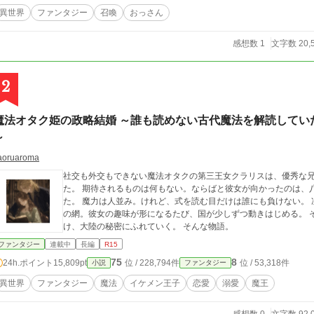
異世界
ファンタジー
召喚
おっさん
感想数 1
文字数 20,
2
魔法オタク姫の政略結婚 ～誰も読めない古代魔法を解読してい
～
aoruaroma
社交も外交もできない魔法オタクの第三王女クラリスは、優秀な
た。 期待されるものは何もない。ならばと彼女が向かったのは、八百年間誰にも読めなかった古代魔法の書庫だっ
た。 魔力は人並み。けれど、式を読む目だけは誰にも負けない。 凍える騎士を救う暖房具。獣の通り道を暴く追跡
の網。彼女の趣味が形になるたび、国が少しずつ動きはじめる。 そして気づけば、大国の王に溺愛され、国を助
け、大陸の秘密にふれていく。 そんな物語。
ファンタジー
連載中
長編
R15
75
8
24h.ポイント
15,809pt
位 / 228,794件
位 / 53,318件
小説
ファンタジー
異世界
ファンタジー
魔法
イケメン王子
恋愛
溺愛
魔王