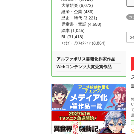
大衆娯楽 (6,072)
経済・企業 (436)
カ
歴史・時代 (3,221)
児童書・童話 (4,658)
絵本 (1,045)
BL (31,418)
ｴｯｾｲ・ﾉﾝﾌｨｸｼｮﾝ (8,864)
アルファポリス書籍化作家作品
Webコンテンツ大賞受賞作品
異
俺
てく