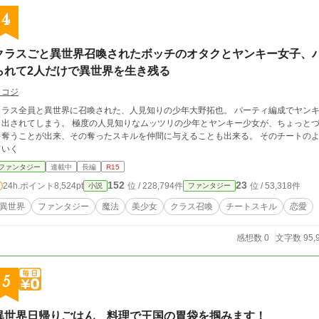
4
クラスごと異世界召喚されたボッチのオタクとヤンキー女子、
られて2人だけで異世界を生き残る
ミコジ
クラス全員と異世界に召喚された、人見知りの少年大野拓也。 パーティ編成でヤンキ
り出されてしまう。 極度の人見知りなムッツリの少年とヤンキー少女が、ちょっとづ
を奪うことが出来、その奪ったスキルを仲間に与えることも出来る。 そのチートの
ていく
ファンタジー
連載中
長編
R15
152
23
24h.ポイント
8,524pt
位 / 228,794件
位 / 53,318件
小説
ファンタジー
異世界
ファンタジー
魔法
美少女
クラス召喚
チートスキル
恋愛
感想数 0
文字数 95,
5
異世界日帰りごはん 料理で王国の胃袋を掴みます！