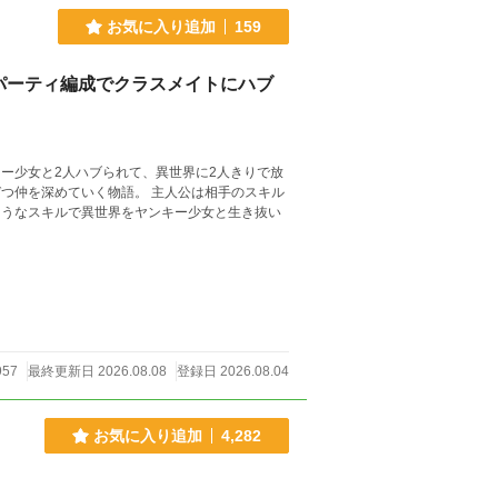
お気に入り追加
159
パーティ編成でクラスメイトにハブ
ー少女と2人ハブられて、異世界に2人きりで放
つ仲を深めていく物語。 主人公は相手のスキル
ようなスキルで異世界をヤンキー少女と生き抜い
957
最終更新日 2026.08.08
登録日 2026.08.04
お気に入り追加
4,282