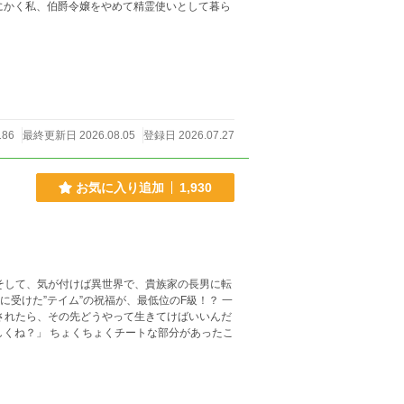
にかく私、伯爵令嬢をやめて精霊使いとして暮ら
186
最終更新日 2026.08.05
登録日 2026.07.27
お気に入り追加
1,930
そして、気が付けば異世界で、貴族家の長男に転
に受けた”テイム”の祝福が、最低位のF級！？ 一
されたら、その先どうやって生きてけばいいんだ