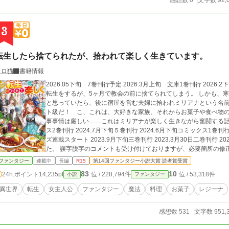
感想数 0
文字数 92,
3
転生したら捨てられたが、拾われて楽しく生きています。
トロ猫
書籍情報
2026.05下旬 7巻刊行予定 2026.3月上旬 文庫1巻刊行 2026.2下旬 コミカライズ3巻刊行 寺崎美里亜は異世界
転生をするが、5ヶ月で教会の前に捨てられてしまう。 しかも、寒い中、誰も通らないところに…… あー、詰んだ
と思っていたら、後に宿屋を営む夫婦に拾われミリアナという名前
ト級だ！ こ、これは、大好きな家族、それからお菓子や食べ物の
事事情は厳しい……これはミリアナが楽しく生きながら奮闘する話。 2025.4月下旬6巻刊行 2025.2月下旬コ
ス2巻刊行 2024.7月下旬５巻刊行 2024.6月下旬コミックス1巻刊行 2024.1月下旬4巻刊行 2023.12.19 コミカライ
ズ連載スタート 2023.9月下旬三巻刊行 2023.3月30日二巻刊行 2022.11月30日一巻刊行 コメント欄を解放しまし
た。 誤字脱字のコメントも受け付けておりますが、必要箇所の修
た、ストーリーや今後の展開に迫る質問等は返信を控えさせていただきます。 書籍の誤字脱字に
ファンタジー
連載中
長編
R15
第14回ファンタジー小説大賞 読者賞受賞
ボードの『書籍の誤字脱字はここに』にてお願いいたします。 出版社との規約に触れる質問等も基本お答えできな
83
10
24h.ポイント
14,235pt
位 / 228,794件
位 / 53,318件
小説
ファンタジー
異世界
転生
女主人公
ファンタジー
魔法
料理
お菓子
レジーナ
感想数 531
文字数 951,