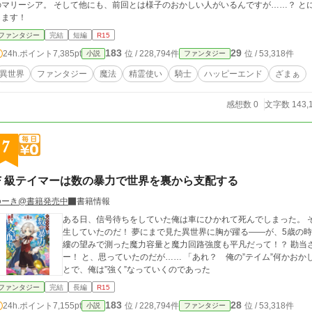
のマリーシア。 そして他にも、前回とは様子のおかしい人がいるんですが……？ と
します！
ファンタジー
完結
短編
R15
183
29
24h.ポイント
7,385pt
位 / 228,794件
位 / 53,318件
小説
ファンタジー
異世界
ファンタジー
魔法
精霊使い
騎士
ハッピーエンド
ざまぁ
感想数 0
文字数 143,
7
Ｆ級テイマーは数の暴力で世界を裏から支配する
ゆーき@書籍発売中
書籍情報
ある日、信号待ちをしていた俺は車にひかれて死んでしまった。 
生していたのだ！ 夢にまで見た異世界に胸が躍る――が、5歳の時
縷の望みで測った魔力容量と魔力回路強度も平凡だって！？ 勘当
ー！ と、思っていたのだが…… 「あれ？ 俺の”テイム”何かおかしくね？」 ちょくちょくチートな部分があったこ
とで、俺は”強く”なっていくのであった
ファンタジー
完結
長編
R15
183
28
24h.ポイント
7,155pt
位 / 228,794件
位 / 53,318件
小説
ファンタジー