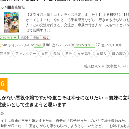
ちっき
書籍情報
【３巻４月上旬！コミカライズ決定しました！】 ある日突然、1
がってしまった。今のところ千春限定ながら、行き来も持ち込み
人々との交流が始まる。交流は、専属の付き人が二人もつくとい
せて訪問すれば…
ファンタジー
連載中
長編
R15
180
27
24h.ポイント
7,491pt
位 / 228,794件
位 / 53,318件
小説
ファンタジー
異世界
ファンタジー
日常
魔法
料理
女子高生
日帰り
ほのぼの
感想数 4,514
文字数 4,091,
6
しがない悪役令嬢ですが今度こそは幸せになりたい ～義妹に立
霊使いとして生きようと思います
奏多
レイナは義妹が王子と婚約するため、自分が「庶子だった」のだと立場を奪われた。
に時間が戻った！？ 驚きながらも家から脱出しようとしていたけど。 「お姉様ぁあ