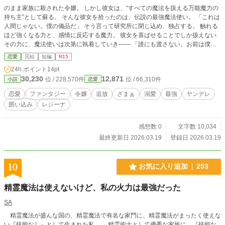
のまま家族に殺された令嬢。 しかし彼女は、“すべての魔法を扱える万能魔力の
持ち主”として蘇る。 そんな彼女を拾ったのは、伝説の最強魔法使い。 「これは
人間じゃない。僕の備品だ」 そう言って研究所に閉じ込め、独占する。 触れる
ほど強くなる力と、感情に反応する魔力。 彼女を喜ばせることでしか扱えない
その力に、魔法使いは次第に執着していき―― 「誰にも渡さない。お前は僕の
ものだ」 家族に捨てられた少女が、 最強の男に囲われ、溺愛される逆転ファン
恋愛
完結
短編
R15
タジー。
24h.ポイント
14pt
30,230
12,871
位 / 228,570件
位 / 66,310件
小説
恋愛
恋愛
ファンタジー
令嬢
追放
ざまぁ
溺愛
最強
ヤンデレ
囲い込み
レジーナ
感想数 0
文字数 10,034
最終更新日 2026.03.19
登録日 2026.03.19
10
お気に入り追加
253
精霊魔法は使えないけど、私の火力は最強だった
SA
精霊魔法が盛んな国の、精霊魔法で有名な家門に、精霊魔法がまったく使えな
い『技能なし』として生まれた私。 精霊術士として優秀な家族に、『技能な