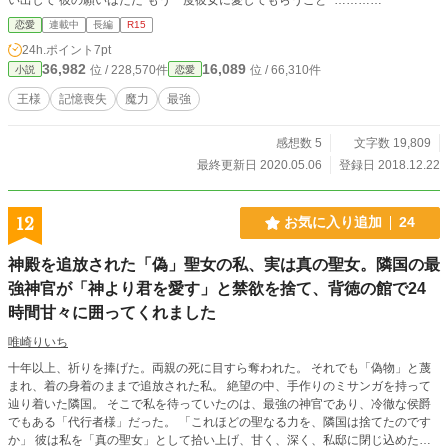
恋愛
連載中
長編
R15
24h.ポイント
7pt
36,982
16,089
位 / 228,570件
位 / 66,310件
小説
恋愛
王様
記憶喪失
魔力
最強
感想数 5
文字数 19,809
最終更新日 2020.05.06
登録日 2018.12.22
12
お気に入り追加
24
神殿を追放された「偽」聖女の私、実は真の聖女。隣国の最
強神官が「神より君を愛す」と禁欲を捨て、背徳の館で24
時間甘々に囲ってくれました
唯崎りいち
十年以上、祈りを捧げた。両親の死に目すら奪われた。 それでも「偽物」と蔑
まれ、着の身着のままで追放された私。 絶望の中、手作りのミサンガを持って
辿り着いた隣国。 そこで私を待っていたのは、最強の神官であり、冷徹な侯爵
でもある「代行者様」だった。 「これほどの聖なる力を、隣国は捨てたのです
か」 彼は私を「真の聖女」として拾い上げ、甘く、深く、私邸に閉じ込めた。