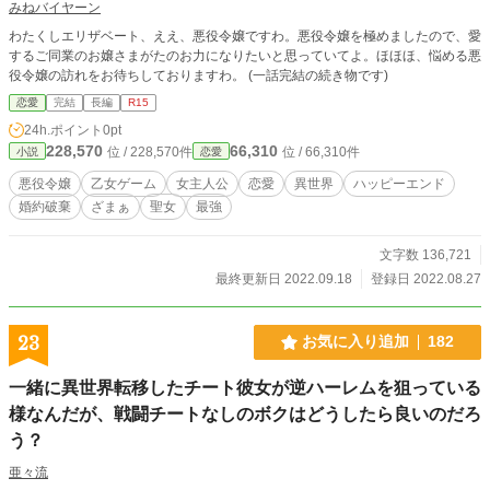
みねバイヤーン
わたくしエリザベート、ええ、悪役令嬢ですわ。悪役令嬢を極めましたので、愛
するご同業のお嬢さまがたのお力になりたいと思っていてよ。ほほほ、悩める悪
役令嬢の訪れをお待ちしておりますわ。 (一話完結の続き物です)
恋愛
完結
長編
R15
24h.ポイント
0pt
228,570
66,310
位 / 228,570件
位 / 66,310件
小説
恋愛
悪役令嬢
乙女ゲーム
女主人公
恋愛
異世界
ハッピーエンド
婚約破棄
ざまぁ
聖女
最強
文字数 136,721
最終更新日 2022.09.18
登録日 2022.08.27
23
お気に入り追加
182
一緒に異世界転移したチート彼女が逆ハーレムを狙っている
様なんだが、戦闘チートなしのボクはどうしたら良いのだろ
う？
亜々流