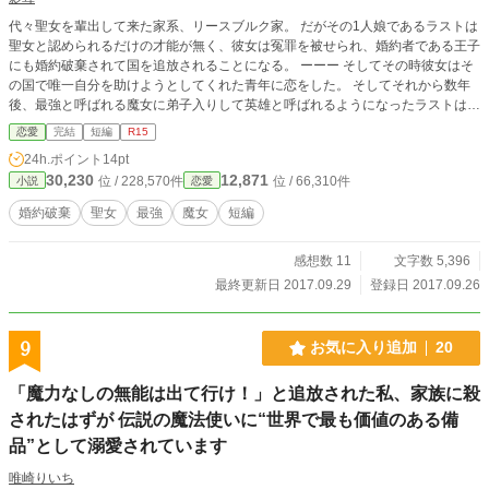
代々聖女を輩出して来た家系、リースブルク家。 だがその1人娘であるラストは
聖女と認められるだけの才能が無く、彼女は冤罪を被せられ、婚約者である王子
にも婚約破棄されて国を追放されることになる。 ーーー そしてその時彼女はそ
の国で唯一自分を助けようとしてくれた青年に恋をした。 そしてそれから数年
後、最強と呼ばれる魔女に弟子入りして英雄と呼ばれるようになったラストは、
恋心を胸に国へと帰還する…… ※この作品は最初のプロローグだけを現段階だ
恋愛
完結
短編
R15
けで短編として投稿する予定です！
24h.ポイント
14pt
30,230
12,871
位 / 228,570件
位 / 66,310件
小説
恋愛
婚約破棄
聖女
最強
魔女
短編
感想数 11
文字数 5,396
最終更新日 2017.09.29
登録日 2017.09.26
9
お気に入り追加
20
「魔力なしの無能は出て行け！」と追放された私、家族に殺
されたはずが 伝説の魔法使いに“世界で最も価値のある備
品”として溺愛されています
唯崎りいち