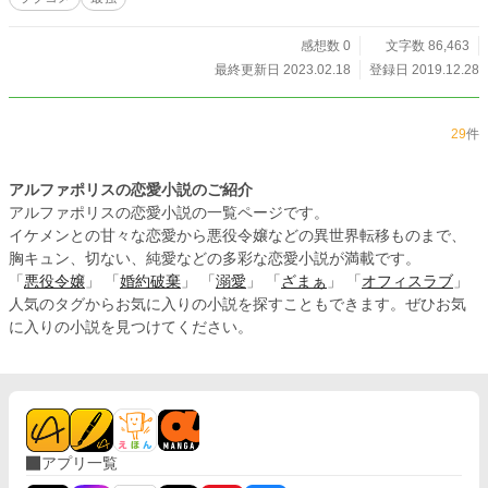
て可愛くない伝説の不遇な後輩西川流亜 ※まだ構想段階でキャラクターの特徴
が変わる可能性がございます。ご了承ください ※ラブコメなのに最強主人公の
チート属性持ちです ※最近妹よりも妹じゃないキャラのハーレム多いです ※エ
感想数 0
文字数 86,463
ブリスタ、カクヨム、ノベルアップ+、ノベルバでも公開しています
最終更新日 2023.02.18
登録日 2019.12.28
29
件
アルファポリスの恋愛小説のご紹介
アルファポリスの恋愛小説の一覧ページです。
イケメンとの甘々な恋愛から悪役令嬢などの異世界転移ものまで、
胸キュン、切ない、純愛などの多彩な恋愛小説が満載です。
「
悪役令嬢
」 「
婚約破棄
」 「
溺愛
」 「
ざまぁ
」 「
オフィスラブ
」
人気のタグからお気に入りの小説を探すこともできます。ぜひお気
に入りの小説を見つけてください。
アプリ一覧