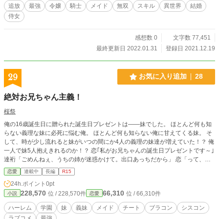
が必要だあ！」と怒る父は、 ロゼールを無理やり結婚させる為、修道院で、花
追放
最強
令嬢
騎士
メイド
無双
スキル
異世界
結婚
嫁修行、行儀見習いをする事を命じた。 ラパン修道院へ入って花嫁修業をする
侍女
ロゼールは、 『オーガスレイヤー』と噂される美貌の公爵家令嬢ベアトリス・
ドラーゼと、 運命の出会いをするのであった……
感想数 0
文字数 77,451
最終更新日 2022.01.31
登録日 2021.12.19
29
お気に入り追加
28
絶対お兄ちゃん主義！
桜祭
俺の16歳誕生日に贈られた誕生日プレゼントは――妹でした。 ほとんど何も知
らない義理な妹に必死に悩む俺。 ほとんど何も知らない俺に甘えてくる妹。 そ
して、時が少し流れると妹がいつの間にか4人の義理の妹達が増えていた！？ 俺
一人で妹5人抱えきれるのか！？ 恋｢私がお兄ちゃんの誕生日プレゼントです～｣
達裄「ごめんねぇ、うちの姉が迷惑かけて。出口あっちだから」 恋「って、な
んか私が頭かわいそうな人じゃないですか！？」 甘えん坊だけどしっかり者の
恋愛
連載中
長編
R15
長女、遠野 恋。 不思議系なミステリアスの次女、遠野 葉子。 元気なムードメー
24h.ポイント
0pt
カーの三女、遠野 音。 マイペースな我が道をゆく四女、遠野 瑠璃。 ツンツンな
228,570
66,310
位 / 228,570件
位 / 66,310件
小説
恋愛
生意気末っ子、遠野 めぐり。 ……まじか！？ 検索 シスコン 義妹 ハーレム 萌
え？ シチュ エロ パロディ ギャグ メイド ロリコン 攻略出来ない、解説されな
ハーレム
学園
妹
義妹
メイド
チート
ブラコン
シスコン
い、お嬢様でもツンデレでもない金髪ツインテールの作者から優遇された可愛く
ラブコメ
最強