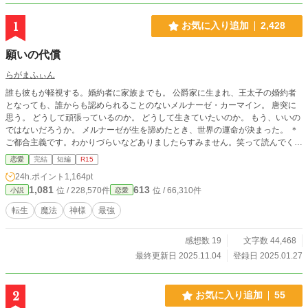
1
お気に入り追加
2,428
願いの代償
らがまふぃん
誰も彼もが軽視する。婚約者に家族までも。 公爵家に生まれ、王太子の婚約者
となっても、誰からも認められることのないメルナーゼ・カーマイン。 唐突に
思う。 どうして頑張っているのか。 どうして生きていたいのか。 もう、いいの
ではないだろうか。 メルナーゼが生を諦めたとき、世界の運命が決まった。 ＊
ご都合主義です。わかりづらいなどありましたらすみません。笑って読んでくだ
さいませ。本編15話で完結です。番外編を数話、気まぐれに投稿します。よろ
恋愛
完結
短編
R15
しくお願いいたします。 ※ありがたいことにHOTランキング入りいたしまし
24h.ポイント
1,164pt
た。たくさんの方の目に触れる機会に感謝です。本編は終了しましたが、番外編
1,081
613
位 / 228,570件
位 / 66,310件
小説
恋愛
も投稿予定ですので、気長にお付き合いくださると嬉しいです。たくさんのお気
に入り登録、しおり、エール、いいねをありがとうございます。R7.1/31 ＊らが
転生
魔法
神様
最強
まふぃん活動三周年周年記念として、R7.11/4に一話お届けいたします。楽しく
活動させていただき、ありがとうございます。
感想数 19
文字数 44,468
最終更新日 2025.11.04
登録日 2025.01.27
2
お気に入り追加
55