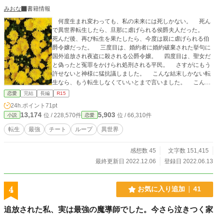
みおな
書籍情報
何度生まれ変わっても、私の未来には死しかない。 死ん
で異世界転生したら、旦那に虐げられる侯爵夫人だった。
死んだ後、再び転生を果たしたら、今度は親に虐げられる伯
爵令嬢だった。 三度目は、婚約者に婚約破棄された挙句に
国外追放され夜盗に殺される公爵令嬢。 四度目は、聖女だ
と偽ったと冤罪をかけられ処刑される平民。 さすがにもう
許せないと神様に猛抗議しました。 こんな結末しかない転
生なら、もう転生しなくていいとまで言いました。 こんな
転生なら、いっそ亀の方が何倍もいいくらいです。 私の怒
恋愛
完結
長編
R15
りに、神様は言いました。 次こそは誰にも虐げられない未来
24h.ポイント
71pt
を、とー
13,174
5,903
位 / 228,570件
位 / 66,310件
小説
恋愛
転生
最強
チート
ループ
異世界
感想数 45
文字数 151,415
最終更新日 2022.12.06
登録日 2022.06.13
4
お気に入り追加
41
追放された私、実は最強の魔導師でした。今さら泣きつく家