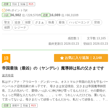
禁欲を捨て、神を裏切ってまで私を求める彼の瞳は、熱くて——。 居場所を失
恋愛
完結
短編
R15
った少女が、一途すぎる最強ヒーローに救われ、一生を捧げられるお話。
24h.ポイント
7pt
36,982
16,089
位 / 228,570件
位 / 66,310件
小説
恋愛
聖女
追放
溺愛
ざまぁ
執着
最強
ハッピーエンド
背徳
侯爵
レジーナ
感想数 1
文字数 13,165
最終更新日 2026.03.23
登録日 2026.03.23
13
お気に入り追加
2,148
帝国最強（最凶）の（ヤンデレ）魔導師は私の父さまです
波月玲音
私はディアナ・アウローラ・グンダハール。オストマルク帝国の北方を守るバー
ベンベルク辺境伯家の末っ子です。 母さまは女辺境伯、父さまは帝国魔導師団
長。三人の兄がいて、愛情いっぱいに伸び伸び育ってるんだけど。その愛情が、
ちょっと問題な人たちがいてね、、、。 いや、うれしいんだけどね、重いなん
て言ってないよ。母さまだって頑張ってるんだから、私だって頑張る、、、？愛
情って頑張って受けるものだっけ？ これは愛する父親がヤンデレ最凶魔導師と
恋愛
連載中
長編
R15
知ってしまった娘が、（はた迷惑な）溺愛を受けながら、それでも頑張って勉強