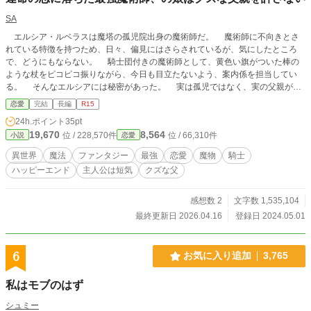
SA
エルシア・ルベラスは魔塔の孤児院出身の魔術師だ。 魔術師に不向きとさ
れている特徴を持つため、日々、偏見にはさらされているが、気にしたところ
で、どうにもならない。 騎士団付きの魔術師として、黄色い旗がついた棒の
ような杖をピコピコ振りながら、今日も目立たないよう、案内係を担当してい
る。 そんなエルシアには秘密があった。 実は孤児ではなく、実の父親がま
だ生きていること。『運命の恋』に落ちた最強魔術師と謳われる、最凶にクズな
恋愛
完結
長編
R15
父親が。 ＊誤字脱字、ご容赦ください。 ＊王女殿下の魔猫編は6-1で終了。 ＊
24h.ポイント
35pt
暗黒騎士と鍵穴編は6-1で終了。 ＊王子殿下の魔剣編は6-1で終了。 ＊聖魔術師
19,670
8,564
位 / 228,570件
位 / 66,310件
小説
恋愛
の幻影編は6-1で終了。 ＊覆面作家と水精編は6-1で終了。 ＊辺境伯領の噴出編
は6-1で終了。 ＊王女殿下と木精編は6-1で終了。 ＊騎士一族と黒鉄編は6-1で終
異世界
魔法
ファンタジー
最強
恋愛
魔物
騎士
了。 ＊亡魔術師の金冠編は6-3で終了。 すみません、第三騎士団第一隊長、変換
ハッピーエンド
主人公は短気
クズな父
ミスで、カニスが途中からケニスになっています。 修正が面倒なので、カニス
＝ケニスでお願いします。
感想数 2
文字数 1,535,104
最終更新日 2026.04.16
登録日 2024.05.01
6
お気に入り追加
3,765
私はモブのはず
シュミー