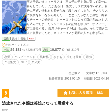
王太子妃のオフィーリアは、王太子の子を身に宿して幸せに
暮らしていた。 だがある日、聖女リリスに夫を奪われれ、自
分に不貞の濡れ衣を着せられて殺されてしまう。 夫とリリス
に復讐を誓いながら死んだ……と思ったらなんと翌朝、義弟
リチャードの婚約者・シャーロットになって目が覚めた！ 入
り込んでしまったシャーロットの記憶を頼りに、オフィーリ
アは奔走する。 義弟リチャードを助けるため、そして憎き二
人に復讐するため、オフィーリアが周囲の人々を巻き込んで
奮闘する物語です。 ※前半はシリアス展開で残虐なシーンが
恋愛
完結
長編
R15
出てきます。 後半はギャグテイストを含みます。 Ｒ１５はそ
24h.ポイント
21pt
の保険です。苦手な方はお気をつけて下さい。
25,181
10,877
位 / 228,570件
位 / 66,310件
小説
恋愛
恋愛
ハッピーエンド
異世界
ざまぁ
推しは最高
最強
ニセ聖女
NTR
ダメ夫
感想数 2
文字数 121,303
最終更新日 2023.05.15
登録日 2023.04.16
8
お気に入り追加
883
追放された令嬢は英雄となって帰還する
影茸