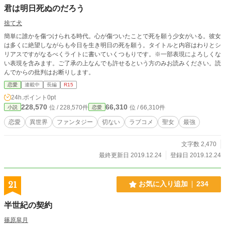
君は明日死ぬのだろう
捨て犬
簡単に誰かを傷つけられる時代。心が傷ついたことで死を願う少女がいる。彼女
は多くに絶望しながらも今日を生き明日の死を願う。タイトルと内容はわりとシ
リアスですがなるべくライトに書いていくつもりです。※一部表現によろしくな
い表現を含みます。ご了承の上なんでも許せるという方のみお読みください。読
んでからの批判はお断りします。
恋愛
連載中
長編
R15
24h.ポイント
0pt
228,570
66,310
位 / 228,570件
位 / 66,310件
小説
恋愛
恋愛
異世界
ファンタジー
切ない
ラブコメ
聖女
最強
文字数 2,470
最終更新日 2019.12.24
登録日 2019.12.24
21
お気に入り追加
234
半世紀の契約
篠原皐月