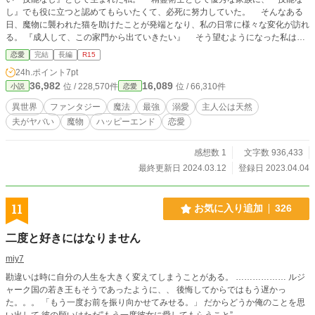
し』でも役に立つと認めてもらいたくて、必死に努力していた。 そんなある
日、魔物に襲われた猫を助けたことが発端となり、私の日常に様々な変化が訪れ
る。 『成人して、この家門から出ていきたい』 そう望むようになった私は、
最後の儀が終わり、成人となった帰り道に、魔物に襲われ崖から転落した。
恋愛
完結
長編
R15
優秀な妹を助けるため、技能なしの私は兄に見殺しにされたのだ。 『精霊魔法
24h.ポイント
7pt
の技能がないだけで、どうしてこんなに嫌われて、見捨てられて、死なないとい
36,982
16,089
位 / 228,570件
位 / 66,310件
小説
恋愛
けないの？』 私の中で眠っていた力が暴走する。 そんな私に手を差しの
べ、暴走から救ってくれたのは………… ＊誤字脱字はご容赦を。 ＊帝国動乱編
異世界
ファンタジー
魔法
最強
溺愛
主人公は天然
6-2で本編完結です。
夫がヤバい
魔物
ハッピーエンド
恋愛
感想数 1
文字数 936,433
最終更新日 2024.03.12
登録日 2023.04.04
11
お気に入り追加
326
二度と好きにはなりません
miy7
勘違いは時に自分の人生を大きく変えてしまうことがある。 ……………… ルジ
ャーク国の若き王もそうであったように、、 後悔してからではもう遅かっ
た。。。 「もう一度お前を振り向かせてみせる。」 だからどうか俺のことを思
い出して 彼の願いはただ”もう一度彼女に愛してもらうこと” …………