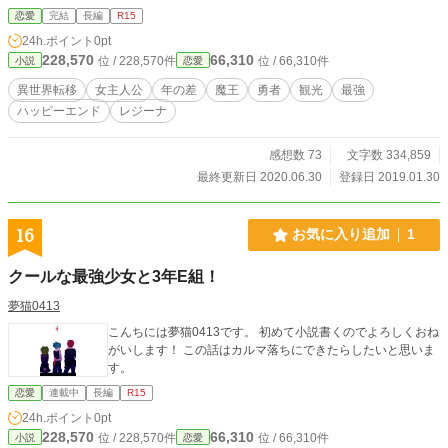
ることにした祈里は、さくっと城を抜けだし旅に出た！ せっ
恋愛
完結
長編
R15
かくの異世界だ、めいいっぱいおいしいもの食べて観光なん
24h.ポイント
0pt
ぞをしてみよう。 見た目は美少女、心はアラフォーの勇者王
228,570
66,310
位 / 228,570件
位 / 66,310件
小説
恋愛
(+お供の傭兵)による、異世界お忍び満喫旅。 と、昔に置いて
きた恋のあれこれ。
異世界転移
女主人公
年の差
魔王
勇者
観光
最強
ハッピーエンド
レジーナ
感想数 73
文字数 334,859
最終更新日 2020.06.30
登録日 2019.01.30
16
お気に入り追加
1
クールな最強少女と3年E組！
夢猫0413
こんちには夢猫0413です。 初めて小説書くのでよろしくおね
がいします！ この話はカルマ落ちにできたらしたいと思いま
す。
恋愛
連載中
長編
R15
24h.ポイント
0pt
228,570
66,310
位 / 228,570件
位 / 66,310件
小説
恋愛