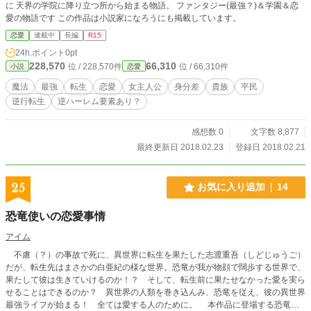
に 天界の学院に降り立つ所から始まる物語。 ファンタジー(最強？)＆学園＆恋
愛の物語です この作品は小説家になろうにも掲載しています。
恋愛
連載中
長編
R15
24h.ポイント
0pt
228,570
66,310
位 / 228,570件
位 / 66,310件
小説
恋愛
魔法
最強
転生
恋愛
女主人公
身分差
貴族
平民
逆行転生
逆ハーレム要素あり？
感想数 0
文字数 8,877
最終更新日 2018.02.23
登録日 2018.02.21
25
お気に入り追加
14
恐竜使いの恋愛事情
アイム
不慮（？）の事故で死に、異世界に転生を果たした志渡重吾（しどじゅうご）
だが、転生先はまさかの白亜紀の様な世界。恐竜が我が物顔で闊歩する世界で、
果たして彼は生きていけるのか！？ そして、転生前に果たせなかった愛を実ら
せることはできるのか？ 異世界の人類を巻き込んみ、恐竜を従え、彼の異世界
最強ライフが始まる！ 全ては愛する人のために。 本作品に登場する恐竜は