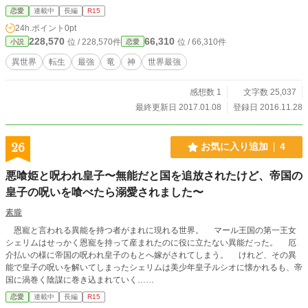
こちら（http://www.dd-lib.net/index.html）をご参照ください。なお、ジュラ株式
恋愛
連載中
長編
R15
会社様から予め許可を戴いた上でのご紹介です。 また、初出の恐竜の後ろに
24h.ポイント
0pt
付けたＵＲＬは上記ジュラ株式会社様の各恐竜の紹介ページへのリンクとなりま
228,570
66,310
位 / 228,570件
位 / 66,310件
小説
恋愛
す。同様に随時許可を取って貼らせていただいています。 ※成長スキル『獣神
の魂』を頼りに、異世界の獣＝恐竜を手懐け、のし上がっていく物語となってい
異世界
転生
最強
竜
神
世界最強
ます。魔法・科学・宗教は発明されていない時代のため、基本的に主人公発信で
しか発生しません。 恋愛・青春要素を若干含みます。基本的には、少年が成
感想数 1
文字数 25,037
長していくサクセスストーリーにする予定です。
最終更新日 2017.01.08
登録日 2016.11.28
26
お気に入り追加
4
悪喰姫と呪われ皇子〜無能だと国を追放されたけど、帝国の
皇子の呪いを喰べたら溺愛されました〜
素朧
恩寵と言われる異能を持つ者がまれに現れる世界。 マール王国の第一王女
シェリムはせっかく恩寵を持って産まれたのに役に立たない異能だった。 厄
介払いの様に帝国の呪われ皇子のもとへ嫁がされてしまう。 けれど、その異
能で皇子の呪いを解いてしまったシェリムは美少年皇子ルシオに懐かれるも、帝
国に渦巻く陰謀に巻き込まれていく……
恋愛
連載中
長編
R15