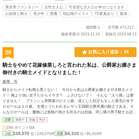
異世界ファンタジー
女性主人公
可哀想な主人公が幸せになります
お姫様と騎士
美少年
悪魔
戦記物テイスト
TS要素あり
最強
感想数 1
文字数 473,212
最終更新日 2023.11.10
登録日 2023.08.13
28
お気に入り追加
34
騎士をやめて花嫁修業しろと言われた私は、公爵家お嬢さま
御付きの騎士メイドとなりました！
東導 号
騎士からメイド転職も悪くない！ 今日から私は公爵家お嬢さま付き騎士メイ
ド！ 俺より強い女子だからイヤダ？ ふざけないで！ そんな『入り婿』は要
りません！ ブランシュ男爵家のひとり娘、凛とした顔立ちをした栗毛の女子
ロゼールは２０歳。 女傑とうたわれるレサン王国騎士隊所属の騎士である。そ
んなロゼールは、魔物には無類の強さを誇るのは勿論、同じ隊の男子騎士も試合
でバッタバッタとなぎ倒す実力の持ち主。 あまりにも強い為、『入り婿』を迎
恋愛
連載中
長編
R15
える為のお見合いも、相手に会う事さえなく、断られ続けた。 父オーバンがよ
24h.ポイント
0pt
うやくセッティングしたお見合いも、ロゼールが相手の失礼な物言いをとっち
228,570
66,310
位 / 228,570件
位 / 66,310件
小説
恋愛
め、あえなくご破算に。 しかし女性当主を認めない王国の方針の為、「入り婿