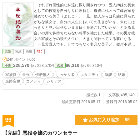
それぞれ個性的な妹達に振り回されつつ、五人姉妹の長女
としての役割を自分なりに理解し、母親に代わって藤宮家を
纏めている美子（よしこ）。一見、他人からは凡庸に見られ
がちな彼女は、自分の人生においての生きがいを、未だには
っきりと見い出せないまま日々を過ごしていたが、とある見
合いの席で鼻持ちならない相手を袖にした結果、その男が彼
女の家族とその後の人生に、大きく関わってくる事になる。
一見常識人でも、とてつもなく非凡な美子と、傲岸不遜で
得体の知れない秀明の、二人の出会いから始まる物語です。
恋愛
完結
長編
R15
24h.ポイント
0pt
228,570
66,310
位 / 228,570件
位 / 66,310件
小説
恋愛
家族愛
最強
傍若無人
しっかり者
エタニティ
陰謀
結婚
進路変更
コメディ
シリアス
感想数 1
文字数 495,140
最終更新日 2016.05.17
登録日 2016.05.02
22
お気に入り追加
89
【完結】悪役令嬢のカウンセラー