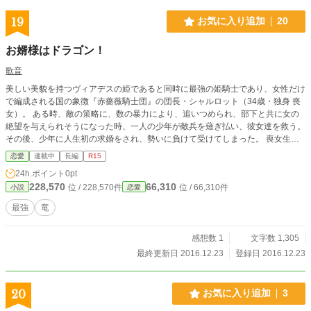
19
お気に入り追加
20
お婿様はドラゴン！
歌音
美しい美貌を持つヴィアデスの姫であると同時に最強の姫騎士であり、女性だけ
で編成される国の象徴『赤薔薇騎士団』の団長・シャルロット（34歳・独身 喪
女）。 ある時、敵の策略に、数の暴力により、追いつめられ、部下と共に女の
絶望を与えられそうになった時、一人の少年が敵兵を薙ぎ払い、彼女達を救う。
その後、少年に人生初の求婚をされ、勢いに負けて受けてしまった。 喪女生活
から一転した人生… ただ… お婿様は、ドラゴンの王子様だった上に部下の団員
恋愛
連載中
長編
R15
までも彼に恋を… 恋から始まる姫騎士（34）と少年ドラゴン（16）との新婚生
24h.ポイント
0pt
活、始まります。
228,570
66,310
位 / 228,570件
位 / 66,310件
小説
恋愛
最強
竜
感想数 1
文字数 1,305
最終更新日 2016.12.23
登録日 2016.12.23
20
お気に入り追加
3