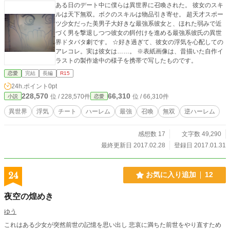
ある日のデート中に僕らは異世界に召喚された。 彼女のスキ
ルは天下無双。ボクのスキルは物品引き寄せ。 超天才スポー
ツ少女だった美男子大好きな最強系彼女と、ほれた弱みで近
づく男を撃退しつつ彼女の餌付けを進める最強系彼氏の異世
界ドタバタ劇です。 ☆好き過ぎて、彼女の浮気を心配しての
アレコレ。実は彼女は……。 ※表紙画像は、昔描いた自作イ
ラストの製作途中の様子を携帯で写したものです。
恋愛
完結
長編
R15
24h.ポイント
0pt
228,570
66,310
位 / 228,570件
位 / 66,310件
小説
恋愛
異世界
浮気
チート
ハーレム
最強
召喚
無双
逆ハーレム
感想数 17
文字数 49,290
最終更新日 2017.02.28
登録日 2017.01.31
24
お気に入り追加
12
夜空の煌めき
ゆう
これはある少女が突然前世の記憶を思い出し 悲哀に満ちた前世をやり直すため