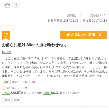
最強
猫
感想数 0
文字数 277
最終更新日 2017.03.18
登録日 2017.03.18
17
お気に入り追加
2
お前らに絶対 Aliceの血は喰わせねぇ
楪 伊緒
ここは密流学園(ﾐﾂﾙｶﾞｸｴﾝ)。日本１の不良校として全国に名の知れた学校だっ
た。そのトップに立つ者は、なんと１年生の女子。１発のパンチで夥しい量の血
が溢れ、返り血を舐める姿から吸血妃(ｳﾞｧﾝﾊﾟｲｱ)の異名が付いた。 しかし、あ
る日。その少女は転校してしまう。ただの噂に聞いた話だが、その転校先は超お
嬢様校だったみたいだ。 さて、お嬢様校で、かつて最強と恐れられた少女
は、どう生きていくのかなぁ？ あと、新しく住み始めた家も、だいぶ“異常”だ
恋愛
連載中
長編
R15
ったみたいだよ？ 「常に死と隣合わせは変わらないけど、こんなの有り得な
24h.ポイント
0pt
い！ 非常識過ぎるって！」 今宵も少女は、屋敷を逃げ惑う。 「絶対に血は
228,570
66,310
位 / 228,570件
位 / 66,310件
小説
恋愛
喰わせねぇ」というプライドを持って。 ※表紙いい画像下さい
最強
学園