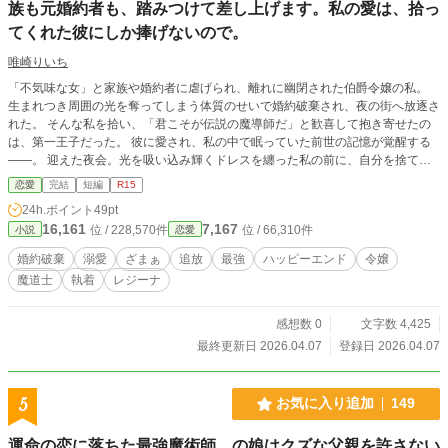
族も元婚約者も、踏みつけて差し上げます。私の愛は、拾っ
てくれた彼にしか捧げないので。
唯崎りいち
「不気味な女」と家族や婚約者に虐げられ、離れに幽閉された伯爵令嬢の私。
生まれつき周囲の光を奪ってしまう体質のせいで婚約破棄され、夜の街へ放逐さ
れた。 そんな私を拾い、「君こそが伝説の魔導師だ」と歓喜して抱き寄せたの
は、第一王子だった。 彼に愛され、私の中で眠っていた前世の記憶が覚醒する
――。 迎えた夜会。光を吸い込み輝くドレスを纏った私の前に、自分を捨てた
ゴミ（家族）が再び現れて……。 「――『極夜の王（アビス・レイズ）』」 世
恋愛
完結
短編
R15
界を闇に沈める最強の魔導師として、私を笑った者たちに絶望を。 執着心たっ
24h.ポイント
49pt
ぷりの王子と共に、最強の二人が世界を塗り替える！
16,161
7,167
位 / 228,570件
位 / 66,310件
小説
恋愛
婚約破棄
溺愛
ざまぁ
追放
最強
ハッピーエンド
令嬢
魔道士
執着
レジーナ
感想数 0
文字数 4,425
最終更新日 2026.04.07
登録日 2026.04.07
5
お気に入り追加
149
運命の恋に落ちた最強魔術師、の娘はクズな父親を許さない