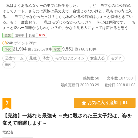
私はよくある乙女ゲーのモブに転生をした。 けど モブなのに公爵家。
そしてチート。さらには家族は美丈夫で、自慢じゃないけど、私もその内に入
る。 モブじゃなかったっけ？しかも私のいる公爵家はちょっと特殊ときてい
る。もう一度言おう。 私はモブじゃなかったっけ？ R-15は保険です。 ち
ょっと逆ハー気味かもしれない？の、かな？見る人によっては変わると思う。
注意：作者も注意しておりますが、誤字脱字が限りなく多い作品となっておりま
恋愛
連載中
長編
R15
す。
24h.ポイント
28pt
21,904
9,551
位 / 228,570件
位 / 66,310件
小説
恋愛
乙女ゲーム
最強
侍女
モブだけどメイン
女主人公
モブ？
転生
感想数 50
文字数 107,568
最終更新日 2020.03.29
登録日 2018.01.03
7
お気に入り追加
91
【完結】一緒なら最強★ ～夫に殺された王太子妃は、姿を
変えて暗躍します～
竜妃杏