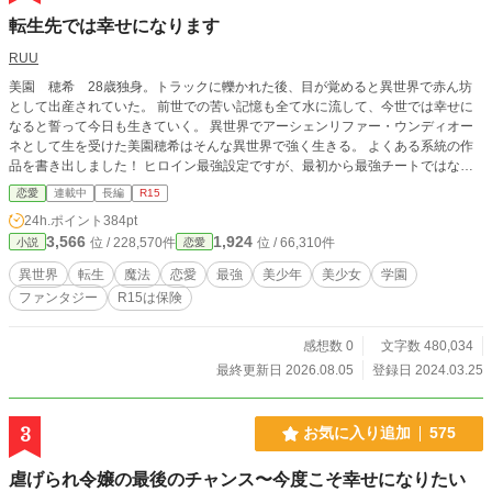
転生先では幸せになります
RUU
美園 穂希 28歳独身。トラックに轢かれた後、目が覚めると異世界で赤ん坊
として出産されていた。 前世での苦い記憶も全て水に流して、今世では幸せに
なると誓って今日も生きていく。 異世界でアーシェンリファー・ウンディオー
ネとして生を受けた美園穂希はそんな異世界で強く生きる。 よくある系統の作
品を書き出しました！ ヒロイン最強設定ですが、最初から最強チートではない
です。 処女作です。文章能力も無く思うままに進めちゃってます。誤字脱字は
恋愛
連載中
長編
R15
ご指導頂けるとありがたいです。 更新ペースも遅いです…。（ごめんなさ
24h.ポイント
384pt
い。）
3,566
1,924
位 / 228,570件
位 / 66,310件
小説
恋愛
異世界
転生
魔法
恋愛
最強
美少年
美少女
学園
ファンタジー
R15は保険
感想数 0
文字数 480,034
最終更新日 2026.08.05
登録日 2024.03.25
3
お気に入り追加
575
虐げられ令嬢の最後のチャンス〜今度こそ幸せになりたい