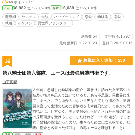
24h.ポイント
7pt
したり恋愛したりするお話、の予定。 ヤンデレの解釈がこれで合ってるのか疑
36,982
16,089
位 / 228,570件
位 / 66,310件
小説
恋愛
問ですが、、、。Ｒ１５は保険です。 本人が主役を張る前に、大人たちが動き
出してしまいましたが、一部の兄も暴走気味ですが、主役はあくまでディー、の
魔導師
ヤンデレ
最強
ハッピーエンド
恋愛
幼馴染
溺愛
予定です。ただ、アルとエレオノーレにも色々言いたいことがあるようなので、
執着
イケメン
異世界ファンタジー
ひと段落ごとに、番外編を入れたいと思ってます。 ７月２９日、章名を『本編
に関係ありません』、で投稿した番外編ですが、多少関係してくるかも、と思
い、番外編に変更しました。紛らわしくて申し訳ありません。
感想数 54
文字数 461,797
最終更新日 2022.01.23
登録日 2019.07.16
14
お気に入り追加
530
第八騎士団第六部隊、エースは最強男装門衛です。
山下真響
３年前に急逝した幼馴染の衛介。墓参りに訪れた女子高生の
姫乃が衛介を忍んで泣いていると、あら不思議。異世界に来
てしまった。でも衛介のいない世界なんてもう用済み。早速
開き直って生活のために冒険者を志す姫乃だが、まさかの門
前払いに。仕方なく、美人受付嬢から紹介された王城の門衛
の採用面接を受けることにしたけれど、一つ問題が。そこは
女子禁制の職場だったのだ。生きるためには女も捨てる。咄
嗟に衛介と名乗った姫乃は、通称エースと呼ばれることにな
った。長い髪を切って乗り込んだ王城には、初日から魔物の
恋愛
完結
長編
R15