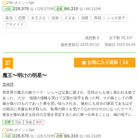
24h.ポイント
0pt
228,570
66,310
位 / 228,570件
位 / 66,310件
小説
恋愛
最強
恋愛
女主人公
追放
ざまあ
溺愛
異能
ショタ皇子
アホメイド
感想数 0
文字数 30,107
最終更新日 2025.04.10
登録日 2025.04.05
27
お気に入り追加
13
魔王〜明けの明星〜
黒神譚
異世界の魔王の娘ラーマ・シューは父親に愛され、臣民からも強く慕われる姫で
あった。 だが、他国の侵略を受けて父親が深手を負った時、その姫としての尊
厳が偽りのものであった事を思い知らされる。 惨めにも自分の家臣であるはず
の衛兵に衣服を剥ぎ取られ、恥辱の限りを受けて心がボロボロになったラーマ。
彼女が惨め過ぎる自分の立場を否定するために唯一出来ることは、城の地下に封
禁されている異界の魔王にその身を捧げて自分の国家を救うという姫らしい行為
恋愛
完結
長編
R15
のみ。 今、すべてを失った姫は自分の姫としての尊厳を取り戻すために異界の
24h.ポイント
0pt
魔王の下へと向かうのであった。
228,570
66,310
位 / 228,570件
位 / 66,310件
小説
恋愛