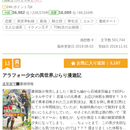
大群がやってくる。早速初陣に出ることになったが、戦闘能
24h.ポイント
7pt
力ゼロの姫乃がとった行動とは――。 パパのような隊長と、
36,982
16,089
位 / 228,570件
位 / 66,310件
小説
恋愛
お兄ちゃんみたいな副隊長。ルームメイトは王子様みたい
で、世界樹の次期管理人となるお姫様の中身はTS転生した男
恋愛
異世界転移
最強
騎士団
寮生活
エルフ
魔術チート
の子？！ 楽しいことも多いけれど、反王派と親王派の争い
主人公成長
イケメン王子
TS転生のお姫様
に少しずつ巻き込まれつつ、結界魔術のチートを開花させて
いく。ジレジレ恋愛も進めながら、マイペースに異世界の文
明まで発展させていく予定。後に『救世主』や『最強の門
感想数 9
文字数 501,744
衛』と呼ばれることになる新人門衛の物語。 ★各話タイトル
最終更新日 2019.06.03
登録日 2018.11.01
に※マークがあるものは、姫乃以外の視点でお届けするお話
です。
15
お気に入り追加
3,187
アラフォー少女の異世界ぶらり漫遊記
道草家守
書籍情報
書籍版が発売しました！旅立ち編から石城迷宮編まで好評レ
ンタル中です！ 若返りの元勇者、お忍び休暇を満喫す？ ３０
歳で勇者召喚された三上祈里(女)は、魔王を倒し勇者王(男)と
して１０年間統治していたが、転移特典のせいで殺到する見
合いにうんざりしていた。 やさぐれた祈里は酒の勢いで「実
年齢にモド〜ル」を飲むが、なぜか推定１０歳の銀髪碧眼美
少女になってしまう。 ……ちょっとまて、この美少女顔な
ら誰にも気づかれないのでは？？？ 溜まりまくった休暇を取