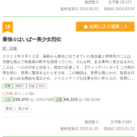
感想数 0
文字数 29,121
最終更新日 2016.05.03
登録日 2016.03.05
18
お気に入り追加
2
最強☆はいぱー美少女烈伝
拝 印篭
２０１２年３月１２日 福島から東京に出てきていた徳永薫と村咲司の二人は、
空腹を抱えて秋葉原の町中を彷徨っていた。そんな時、ある事件に巻き込まれた
二人は、一人の少女と出会う。彼女の正体こそ、【ウィッチバンカー】この世の
理を知り、世界に繁栄をもたらす少女。この物語は、世界を股にかけ、投資を行
い、あらゆる商談を成立させ、クリエイティブな仕事を行い作り上げ、世界に繁
栄をもたらすヒロインたちの記録と、これよりその高みを目指し精進する少年、
恋愛
連載中
長編
R15
少女の甘酸っぱい恋と、成り上がりを目指す野心と、何だかよく判らない物をご
24h.ポイント
0pt
ちゃまぜにした、成長物語である。 ※世界偉人伝★えらいひとのはなし の、
228,570
66,310
位 / 228,570件
位 / 66,310件
小説
恋愛
後日談というか、こちらがメインストリームです。
最強
美少女
感想数 0
文字数 5,585
最終更新日 2015.01.25
登録日 2015.01.22