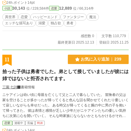
24h.ポイント
14pt
いたのに、気が付けばギルド1の勇者に体も心も溺愛されていた。さらに予期せ
30,143
12,889
位 / 228,584件
位 / 66,314件
小説
恋愛
ぬ事件まで起こり、私の平和な異世界ライフがどうなっちゃうの！？
異世界
恋愛
ハッピーエンド
ファンタジー
魔法
エッチな描写あり
溺愛
独占欲
勇者
感想数 0
文字数 110,779
最終更新日 2025.12.13
登録日 2025.11.25
11
お気に入り追加
239
拾った子供は勇者でした。弟として接していましたが彼には
姉ではないと拒否されてます。
三園 七詩
書籍情報
ニケアインは幼い頃に母親を亡くして父と二人で暮らしていた。 冒険者の父は
家を空けることが多かったが帰ってくると色んな話を聞かせてくれたり優しいく
て寂しいながらも幸せだった。 ある時父が帰ってくると腕の中に男の子を抱い
て帰ってきた。 彼は表情と感情が乏しい少年だがニケアインたちの優しい気持
ちに次第に心を開いていく。 そんな時家族にならないかともちかけるがそれを
拒否される。しかし大切な人に変わりはなく、ニケアインは弟のように接してい
恋愛
連載中
長編
R18
た。 時は経ち大人になると少年は青年となりいつしか勇者と呼ばれる存在にな
24h.ポイント
14pt