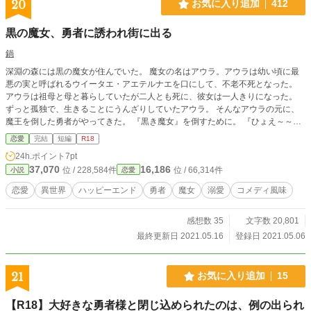
20
お気に入り追加
412
黒の魔女、勇者に誘われ街に出る
鍋
深淵の森には黒の魔女が住んでいた。 魔女の名はアウラ。アウラは幼い頃に最
悪の実と呼ばれるウイータエ・アエテルナエを口にして、不老不死となった。
アウラは祖母と母と暮らしていたが二人とも死に、彼女は一人きりになった。
ずっと孤独で、生きることにうんざりしていたアウラ。 そんなアウラの元に、
魔王を倒した勇者がやってきた。 『黒き魔女』を倒すために。 『ひょえ～～！
に、人間怖い～～。』 ※ストレスフリーのほのぼのを目指しました。 ゆっくり
恋愛
完結
短編
R18
更新します。 ※ヒーロー視点で進みます。 ※ゆるーい設定です。 ※R18注意！
24h.ポイント
7pt
※感想欄ネタバレ配慮ないです。
37,070
16,186
位 / 228,584件
位 / 66,314件
小説
恋愛
恋愛
異世界
ハッピーエンド
勇者
魔女
溺愛
コメディ風味
感想数 35
文字数 20,801
最終更新日 2021.05.16
登録日 2021.05.06
21
お気に入り追加
15
【R18】大好きな勇者様と閉じ込められたのは、例の出られ