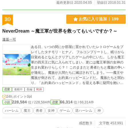
最終更新日 2020.04.05
登録日 2018.01.31
30
お気に入り追加
199
NeverDream ～魔王軍が世界を救ってもいいですか？～
逢坂一可
ある日、いつの間にか部屋に置かれていたレトロゲームをプ
レイしたタチモリ・ヒナノ。 フルコンプリートし、眠りから
目覚めるとなんとクリアしたゲームの中にいた。 しかも魔王
軍の四天王に気に入られてしまい、更には魔王軍側の女神の
生まれ変わりらしく？！ このままだと勇者たちと魔族の争い
が激化し、魔族が人間たちに滅ぼされてしまう。――魔王や
魔族が倒されて、お約束ハッピーエンドだ。 魔族たちと関わ
り、「お約束のハッピーエンド」を迎える事に疑問を抱いた
ヒナノ。 このゲームに似た世界にトリップしたヒナノは、
恋愛
連載中
長編
R18
「お約束のハッピーエンド」を回避することを決意する。 ※
24h.ポイント
0pt
定番の勇者が魔王を倒す王道のレトロゲームにトリップしま
228,584
66,314
位 / 228,584件
位 / 66,314件
小説
恋愛
す。 ※魔王軍での逆ハーレム。無理矢理あまあま恋愛。 ※R
18には、「◆」を記載します。 小説家になろうでも連載中で
ハーレム
魔王
勇者
女神
ゲーム
逆ハーレム
神
す。（登場人物紹介 挿絵有） http://novel18.syosetu.com/n32
37cv/
感想数 0
文字数 453,991