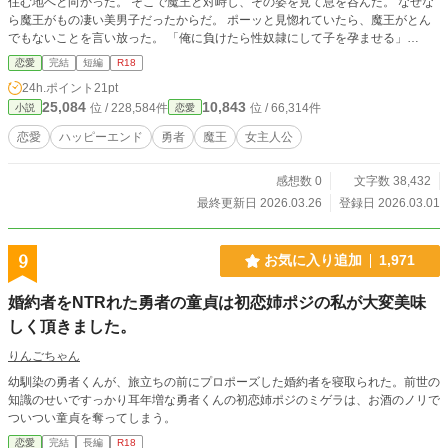
住む地へと向かった。 そこで魔王と対峙し、その姿を見て息を呑んだ。 なぜな
ら魔王がもの凄い美男子だったからだ。 ポーッと見惚れていたら、魔王がとん
でもないことを言い放った。 「俺に負けたら性奴隷にして子を孕ませる」
え！？ 性奴隷！？ 子を孕ます！？ 私、生まれて初めて女扱いされてる！
恋愛
完結
短編
R18
狂喜乱舞したソフレシアは、魔王の性奴隷になるため、負ける気満々の戦いを始
24h.ポイント
21pt
めるのだった。 ※ムーンライトノベルズ様でも投稿しています。 ※宜しくお願
25,084
10,843
位 / 228,584件
位 / 66,314件
小説
恋愛
いします。
恋愛
ハッピーエンド
勇者
魔王
女主人公
感想数 0
文字数 38,432
最終更新日 2026.03.26
登録日 2026.03.01
9
お気に入り追加
1,971
婚約者をNTRれた勇者の童貞は初恋姉ポジの私が大変美味
しく頂きました。
りんごちゃん
幼馴染の勇者くんが、旅立ちの前にプロポーズした婚約者を寝取られた。前世の
知識のせいですっかり耳年増な勇者くんの初恋姉ポジのミゲラは、お酒のノリで
ついつい童貞を奪ってしまう。
恋愛
完結
長編
R18