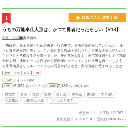
1
お気に入り追加
50
うちの万能奉仕人形は、かつて勇者だったらしい【R18】
冬見 六花
書籍情報
「俺は昔、魔王を倒すための勇者一行の中で、勇者の役割をしていたんだ」 小
さな貸本屋を営むモナは、ここ最近変な視線を感じたり、不審な人物に話しかけ
られたりと不穏な生活を送っていた。身の危険を覚え、自宅警備員として『万能
奉仕人形』通称ドールと呼ばれる便利屋のルーウェンという男を買ってしまう。
自宅警備員としてルーウェンとの同居が始まると、変な視線に苛まれることはパ
ッタリと止み、モナは安寧を取り戻した。 そんなルーウェンの経歴に不可解な
恋愛
完結
長編
R18
点があり、尋ねてみると、「自分は勇者をしていて、五十年間封印されていた」
24h.ポイント
49pt
と言いだして……――――
16,074
7,132
位 / 228,584件
位 / 66,314件
小説
恋愛
異世界
勇者
聖女
奴隷
身分差
体格差
勘違い、すれ違い
同居生活
万能奉仕人形
「いただきます」
感想数 1
文字数 122,767
最終更新日 2026.07.18
登録日 2026.06.25