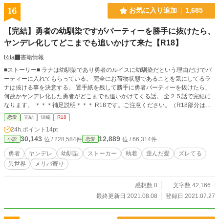
16
お気に入り追加
1,685
【完結】勇者の幼馴染ですがパーティーを勝手に抜けたら、
ヤンデレ化してどこまでも追いかけて来た【R18】
Rila
書籍情報
■ストーリー■ ラナは幼馴染であり勇者のルイスに幼馴染だという理由だけでパ
ーティーに入れてもらっている。 完全にお荷物状態であることを気にしてるラ
ナは抜ける事を決意する。 置手紙を残して勝手に勇者パーティーを抜けたら、
何故かヤンデレ化した勇者がどこまでも追いかけてくる話。 全２５話で完結に
なります。 ＊＊＊補足説明＊＊＊ R18です。ご注意ください。（R18部分は※
をつけてます） 基本的に前戯～本番※ キスのみにはつけてません。 2021.08.
恋愛
完結
短編
R18
08 完結しました。 最後まで読んでくださった方々ありがとうございました！ ＊
24h.ポイント
14pt
ムーンライトノベルさんの方での掲載も始めました＊
30,143
12,889
位 / 228,584件
位 / 66,314件
小説
恋愛
勇者
ヤンデレ
幼馴染
ストーカー
執着
歪んだ愛
ズレてる
異世界
メリバ寄り
感想数 0
文字数 42,166
最終更新日 2021.08.08
登録日 2021.07.27