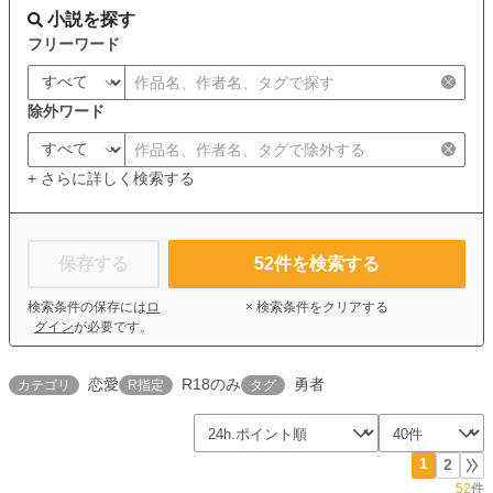
小説を探す
フリーワード
除外ワード
+ さらに詳しく検索する
保存する
52
件を検索する
検索条件の保存には
ロ
× 検索条件をクリアする
グイン
が必要です。
恋愛
R18のみ
勇者
カテゴリ
R指定
タグ
1
2
52
件