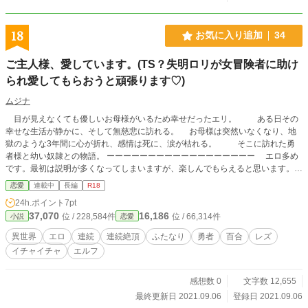
18
お気に入り追加
34
ご主人様、愛しています。(TS？失明ロリが女冒険者に助け
られ愛してもらおうと頑張ります♡)
ムジナ
目が見えなくても優しいお母様がいるため幸せだったエリ。 ある日その
幸せな生活が静かに、そして無慈悲に訪れる。 お母様は突然いなくなり、地
獄のような3年間に心が折れ、感情は死に、涙が枯れる。 そこに訪れた勇
者様と幼い奴隷との物語。 ーーーーーーーーーーーーーーーーーー エロ多め
です。最初は説明が多くなってしまいますが、楽しんでもらえると思います。
ノクターンから来ました。 ーーーーーーーーーーーーーーーーーー 登場人物
恋愛
連載中
長編
R18
エリ TS？っ子 身長130センチ 金髪のエルフっ子 体は少し細め 髪型はかみを
24h.ポイント
7pt
左右から少しとってよこにまとめた感じ (最初のみ) アリス・アルフォート ヒ
37,070
16,186
位 / 228,584件
位 / 66,314件
小説
恋愛
ューマンの冒険者 魔術を得意としている。 赤色の髪 家では髪をおろし、外
出時はポニーテールにしている。かみはエリより少し長い。 身長165センチ レ
異世界
エロ
連続
連続絶頂
ふたなり
勇者
百合
レズ
イ・エリオット 青みがかった銀髪のヒューマン。剣術を得意としていて、生活
イチャイチャ
エルフ
に関する魔術なら使える。料理はかなり得意で食べることも好き。 ポニーテー
ル、髪は下ろすと腰まである、胸は4人の中で一番大きい。 身長167センチ ノ
ア・エリオット 姉と同じく青みがかった銀髪。サイドテール。明るく身長も小
感想数 0
文字数 12,655
さいため、エリとは親しく接している。胸はエリより大きい。魔力量が多く、生
最終更新日 2021.09.06
登録日 2021.09.06
活魔法が得意なため家事全般を補っている。 ーーーーーーーーーーーーーーー