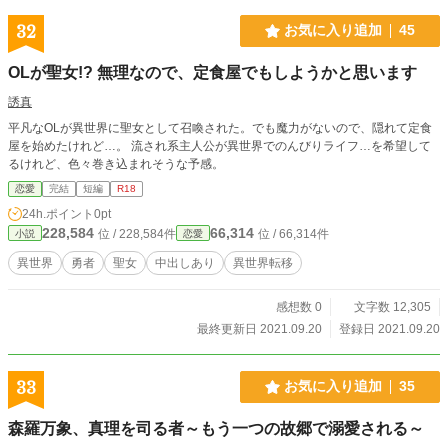
32
お気に入り追加
45
OLが聖女!? 無理なので、定食屋でもしようかと思います
誘真
平凡なOLが異世界に聖女として召喚された。でも魔力がないので、隠れて定食
屋を始めたけれど…。 流され系主人公が異世界でのんびりライフ…を希望して
るけれど、色々巻き込まれそうな予感。
恋愛
完結
短編
R18
24h.ポイント
0pt
228,584
66,314
位 / 228,584件
位 / 66,314件
小説
恋愛
異世界
勇者
聖女
中出しあり
異世界転移
感想数 0
文字数 12,305
最終更新日 2021.09.20
登録日 2021.09.20
33
お気に入り追加
35
森羅万象、真理を司る者～もう一つの故郷で溺愛される～