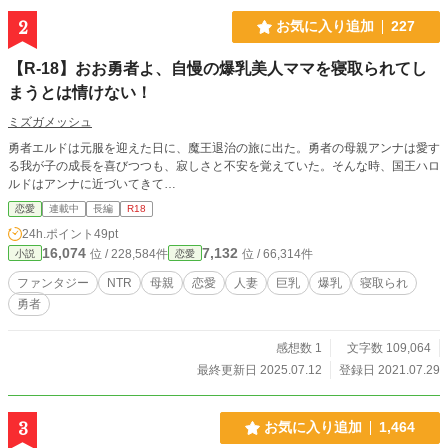
2
お気に入り追加
227
【R-18】おお勇者よ、自慢の爆乳美人ママを寝取られてし
まうとは情けない！
ミズガメッシュ
勇者エルドは元服を迎えた日に、魔王退治の旅に出た。勇者の母親アンナは愛す
る我が子の成長を喜びつつも、寂しさと不安を覚えていた。そんな時、国王ハロ
ルドはアンナに近づいてきて…
恋愛
連載中
長編
R18
24h.ポイント
49pt
16,074
7,132
位 / 228,584件
位 / 66,314件
小説
恋愛
ファンタジー
NTR
母親
恋愛
人妻
巨乳
爆乳
寝取られ
勇者
感想数 1
文字数 109,064
最終更新日 2025.07.12
登録日 2021.07.29
3
お気に入り追加
1,464