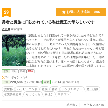
29
お気に入り追加
806
勇者と魔族に口説かれている私は魔王の母らしいです
浅葱
書籍情報
【完結しました】口説かれて一夜を共にしたら子どもができ
ちゃった！ その子どもが魔王だなんて知らない彼女の前に
勇者が現れる。 「最近このへんで魔族を見かけるって情報が
あるんだけど知らないか？ それからおねーちゃん、俺と寝
ない？」 軽い誘いを断るも宿の部屋に連れ込まれそうにな
り、絶体絶命のピンチを救ったのは魔族の青年だった。 最終
的にはどちらか選びます。逆ハーっぽくはなります。 愛ある
二本挿しもあります（マテ 人の国から魔の国へ移動します。
私的には恋愛なので恋愛カテで！（ぉぃ
恋愛
完結
長編
R18
24h.ポイント
0pt
228,584
66,314
位 / 228,584件
位 / 66,314件
小説
恋愛
異世界
ハッピーエンド
魔族
勇者
シングルマザー
魔王は娘
恋愛要素あり
らぶえっち
親ばか
マザコン
感想数 7
文字数 225,446