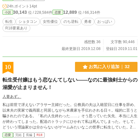
24h.ポイント
14pt
30,143
12,889
位 / 228,584件
位 / 66,314件
小説
恋愛
転生
ショタコン
女性優位
のち逆転
勇者
おっぱい
R18要素あり
感想数 36
文字数 90,446
最終更新日 2019.12.08
登録日 2019.11.01
10
お気に入り追加
32
転生受付嬢はもう恋なんてしない――なのに最強剣士からの
溺愛が止まりません！
人妻あず。
私は前世で冴えないアラサー主婦だった。公務員の夫は入籍翌日に仕事を辞め、
以来夫の実家で義両親と同居しながら米農家を手伝わされる日々。端的に言うと
騙されたのである。「私の人生終わった……」そう思っていた矢先、本当に人生
が終わってしまった。配送のトラックにひかれて私は死んでしまった。そして、
どういう理論家かは分からないがゲームみたいなこの世界に転生していた。20
歳の栗色の髪を持つ美人ギルド受付嬢、”リーナ”として。「もう男はこりごり！
恋愛
完結
長編
R18
仕事で自立して生きてやるんだ！目指せギルド長！」そう思って仕事を頑張って