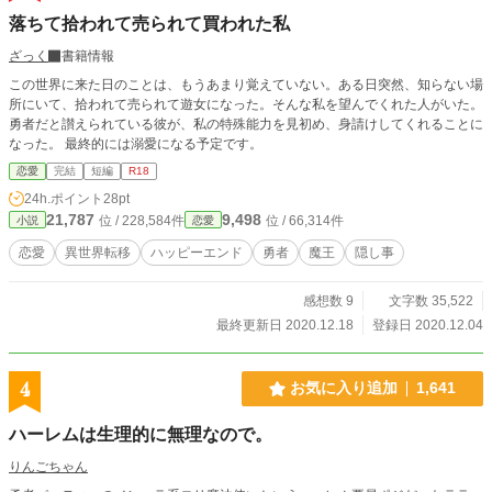
落ちて拾われて売られて買われた私
ざっく
書籍情報
この世界に来た日のことは、もうあまり覚えていない。ある日突然、知らない場
所にいて、拾われて売られて遊女になった。そんな私を望んでくれた人がいた。
勇者だと讃えられている彼が、私の特殊能力を見初め、身請けしてくれることに
なった。 最終的には溺愛になる予定です。
恋愛
完結
短編
R18
24h.ポイント
28pt
21,787
9,498
位 / 228,584件
位 / 66,314件
小説
恋愛
恋愛
異世界転移
ハッピーエンド
勇者
魔王
隠し事
感想数 9
文字数 35,522
最終更新日 2020.12.18
登録日 2020.12.04
4
お気に入り追加
1,641
ハーレムは生理的に無理なので。
りんごちゃん