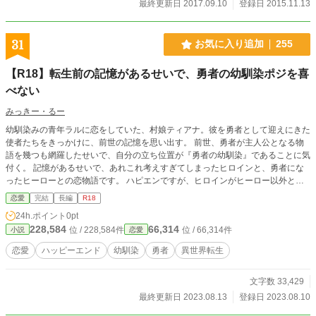
最終更新日 2017.09.10
登録日 2015.11.13
31
お気に入り追加
255
【R18】転生前の記憶があるせいで、勇者の幼馴染ポジを喜
べない
みっきー・るー
幼馴染みの青年ラルに恋をしていた、村娘ティアナ。彼を勇者として迎えにきた
使者たちをきっかけに、前世の記憶を思い出す。 前世、勇者が主人公となる物
語を幾つも網羅したせいで、自分の立ち位置が『勇者の幼馴染』であることに気
付く。 記憶があるせいで、あれこれ考えすぎてしまったヒロインと、勇者にな
ったヒーローとの恋物語です。 ハピエンですが、ヒロインがヒーロー以外と付
き合っている描写が少しあります。 中編程度の長さ。短編を想定していたの
恋愛
完結
長編
R18
で、展開が早いです。 ヒロインの前世記憶持ち設定はぬるいです。 全９話（本
24h.ポイント
0pt
編８話＋ヒーロー視点１話） Ｒシーンには※つけます。
228,584
66,314
位 / 228,584件
位 / 66,314件
小説
恋愛
恋愛
ハッピーエンド
幼馴染
勇者
異世界転生
文字数 33,429
最終更新日 2023.08.13
登録日 2023.08.10