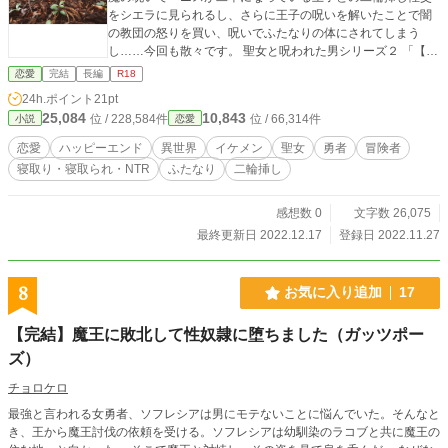
をシエラに見られるし、さらに王子の呪いを解いたことで闇
の教団の怒りを買い、呪いでふたなりの体にされてしまう
し……今回も散々です。 聖女と呪われた男シリーズ２ 「【R-
１８】聖女は悪魔の呪いで一生童貞なイケメン勇者を救いた
恋愛
完結
長編
R18
い」の続編です。
24h.ポイント
21pt
25,084
10,843
位 / 228,584件
位 / 66,314件
小説
恋愛
恋愛
ハッピーエンド
異世界
イケメン
聖女
勇者
冒険者
寝取り・寝取られ・NTR
ふたなり
二輪挿し
感想数 0
文字数 26,075
最終更新日 2022.12.17
登録日 2022.11.27
8
お気に入り追加
17
【完結】魔王に敗北して性奴隷に堕ちました（ガッツポー
ズ）
チョロケロ
最強と言われる女勇者、ソフレシアは男にモテないことに悩んでいた。そんなと
き、王から魔王討伐の依頼を受ける。ソフレシアは幼馴染のラコブと共に魔王の