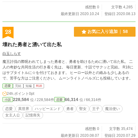
感想数 0
文字数 4,285
最終更新日 2020.10.24
登録日 2020.08.13
28
お気に入り追加
58
壊れた勇者と湧いて出た私
白玉しらす
魔王討伐の際呪われてしまった勇者と、勇者を助けるために湧いて出た私。 二
人の奇妙な共同生活の行き着く先は。 毎日更新、十話でサクッと完結。 R18に
はサブタイトルに☆を付けておきます。 ヒーロー以外との絡みも少しあるの
で、苦手な方はご注意ください。 ムーンライトノベルズにも投稿しています。
恋愛
完結
短編
R18
24h.ポイント
0pt
228,584
66,314
位 / 228,584件
位 / 66,314件
小説
恋愛
恋愛
異世界
ハッピーエンド
勇者
聖女
王子
魔法使い
女主人公
記憶喪失
感想数 0
文字数 35,474
最終更新日 2020.08.07
登録日 2020.07.29