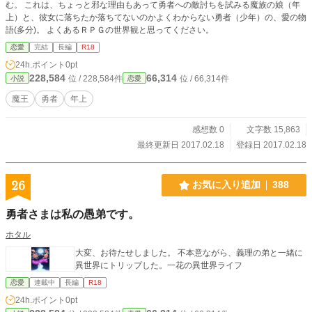
む。 これは、ちょっと邪な理由もあって勇者への敵討ちを試みる魔族の娘（年
上）と、彼女に落ちたか落ちてないのかよくわからない勇者（少年）の、愛の物
語(多分)。 よくあるＲＰＧの世界観と思ってください。
恋愛
完結
長編
R18
24h.ポイント
0pt
228,584
66,314
位 / 228,584件
位 / 66,314件
小説
恋愛
魔王
勇者
年上
感想数 0
文字数 15,863
最終更新日 2017.02.18
登録日 2017.02.18
26
お気に入り追加
388
勇者さまは私の愚弟です。
ホタル
大変、お待たせしました。 不本意ながら、義理の弟と一緒に
異世界にトリップした。一花の異世界ライフ
恋愛
連載中
長編
R18
24h.ポイント
0pt