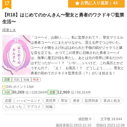
17
お気に入り追加
43
【R18】はじめてのかんきん〜聖女と勇者のワクドキ♡監禁
生活〜
河津ミネ
「コーヘイ、お願い……。私に監禁されて？」 聖女マリエル
は勇者コーヘイにまたがりながら、震える声でつぶやいた。
コーヘイが腕を上げればはめられた手枷の鎖がジャラリと嫌
な音を立てる。 かつてこの世界に召喚された勇者コーヘイ
は、無事に魔王討伐を果たし、あとは元の世界に帰るだけの
はずだったが――！？ 「いや……いいけど、これ風呂とかど
うすんの？」 「え！ お風呂！？ どうしよう……」 聖女と
勇者の初めてのドキドキ監禁生活（？）がいま始まる！
恋愛
完結
短編
R18
24h.ポイント
14pt
30,269
12,969
位 / 228,584件
位 / 66,314件
小説
恋愛
恋愛
ハッピーエンド
異世界
聖女
勇者
監禁拘束
童貞と処女
らぶえっち
ラブコメ
短編
感想数 0
文字数 18,644
最終更新日 2023.12.10
登録日 2023.12.08