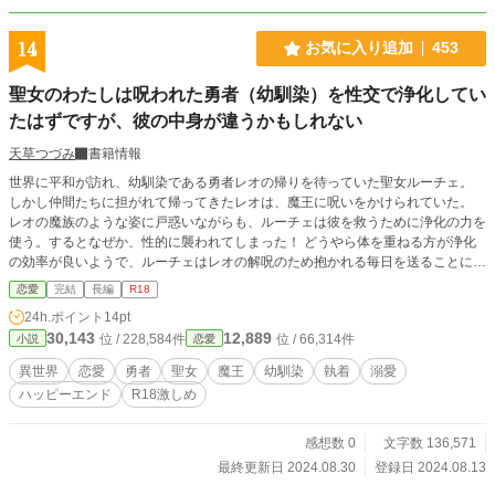
14
お気に入り追加
453
聖女のわたしは呪われた勇者（幼馴染）を性交で浄化してい
たはずですが、彼の中身が違うかもしれない
天草つづみ
書籍情報
世界に平和が訪れ、幼馴染である勇者レオの帰りを待っていた聖女ルーチェ。
しかし仲間たちに担がれて帰ってきたレオは、魔王に呪いをかけられていた。
レオの魔族のような姿に戸惑いながらも、ルーチェは彼を救うために浄化の力を
使う。するとなぜか、性的に襲われてしまった！ どうやら体を重ねる方が浄化
の効率が良いようで、ルーチェはレオの解呪のため抱かれる毎日を送ることにな
るのだった。 そして二ヶ月後、その甲斐あってレオは意識を取り戻すのだが、
恋愛
完結
長編
R18
どこか様子がおかしくて……？ ＊R18描写のあるお話には※がついています。
24h.ポイント
14pt
＊R18シーン激しめです。
30,143
12,889
位 / 228,584件
位 / 66,314件
小説
恋愛
異世界
恋愛
勇者
聖女
魔王
幼馴染
執着
溺愛
ハッピーエンド
R18激しめ
感想数 0
文字数 136,571
最終更新日 2024.08.30
登録日 2024.08.13