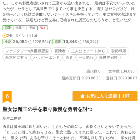
た。 しかも邪魔者扱いされて王宮から追い出される。 最初は不安でいっぱいだ
ったが、セラとして異世界で生きていく事を決意する。 魔力はゼロだけど、錬
金術∞という絶対に失敗しないチートスキルを持っていて、更に女神の加護まで
受けている。 誤送だけど異世界に召喚された恩恵なのだろうか、と思いながら
一人で冒険を始める。 新しい街に向かう為に森に入ったら迷ってしまう。 しか
恋愛
連載中
長編
R18
しそこで眠り姫ならぬ、眠り勇者に出会う！？ 勇者を鑑定してみると「3分以内
24h.ポイント
21pt
に乙女のキスを送らなければ、肉体から魂が切り離されて即死亡。世界は滅亡す
25,084
10,843
位 / 228,584件
位 / 66,314件
小説
恋愛
る」と書かれているが……。 ＊＊補足説明＊＊ こちらはTL（R18）作品になり
ます。 前戯～本番に※（キスやスキンシップにはつけていません） 物語の設定
ファンタジー×異世界恋愛
冒険者
主人公はチート持ち
溺愛/執着
上、チート能力を扱っているので、ご都合主義的な部分があります。 ムーンラ
基本的に甘々
ハッピーエンド
勇者
一目惚れ
異世界召喚
イトノベルズさんにも投稿しています。
感想数 0
文字数 134,093
最終更新日 2023.06.23
登録日 2023.06.07
6
お気に入り追加
107
聖女は魔王の手を取り傲慢な勇者を討つ
基本二度寝
勇者は魔王城に辿り着いた。 しかしその顔には、面倒くさいとかいてあった。
「とっとと倒して終わらせる」 聖女は黙ってそれに従った。 これで、終わるの
だ。 聖女は懐にあるお守りにそっと触れた。 平和を取り戻すために、聖女は覚