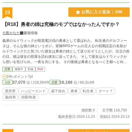
ーーーーーーーー
19
お気に入り追加
598
【R18】勇者の姉は究極のモブではなかったんですか？
七夜かなた
書籍情報
義弟のルドウィックが暗黒竜討伐の勇者として選ばれた。 転生者のデルフィー
ヌは、そんな彼の姉というポジ。冒険RPGゲームの主人公の初期設定の名前が
ルドウィックだと気づいた彼女は勇者の姉として送り出そうとしたが、出立の前
の日、彼は彼女の部屋を訪れ彼女に迫ってきた。 そして彼女はルドウィックか
ら想いを告げられ、一夜を共にする。 その後彼は勇者となるべく王都へと向か
った。 それから半年後、ルドウィックは訓練を終えて暗黒竜討伐の旅に向かっ
恋愛
連載中
長編
R18
た。 デルフィーヌは故郷で、彼の無事を祈り続けていた。 そして二年の月日が
24h.ポイント
7pt
流れ、ルドウィックと仲間は暗黒竜を倒し、王都で祝賀会が開かれることにな
37,070
16,186
位 / 228,584件
位 / 66,314件
小説
恋愛
り、ルドウィックから招待を受け、デルフィーヌは両親と共に初めての王都へと
向かった。 モブのはずの勇者の姉として転生したデルフィーヌは、テンプレど
異世界
ハッピーエンド
歳下攻め
勇者
転生者
チート？
おりモブなのに勇者になったルドウィックに溺愛される。
義姉弟
溺愛/執着
感想数 0
文字数 116,750
最終更新日 2024.11.23
登録日 2024.10.13