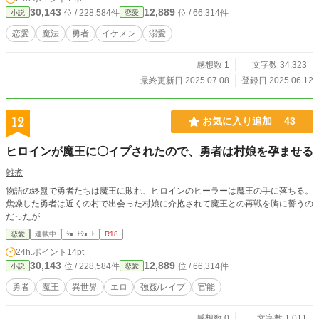
っていた。 ずっと弟と思っていたが向こうは違うようで……
30,143
12,889
位 / 228,584件
位 / 66,314件
小説
恋愛
恋愛
魔法
勇者
イケメン
溺愛
感想数 1
文字数 34,323
最終更新日 2025.07.08
登録日 2025.06.12
12
お気に入り追加
43
ヒロインが魔王に〇イプされたので、勇者は村娘を孕ませる
雑煮
物語の終盤で勇者たちは魔王に敗れ、ヒロインのヒーラーは魔王の手に落ちる。
焦燥した勇者は近くの村で出会った村娘に介抱されて魔王との再戦を胸に誓うの
だったが……
恋愛
連載中
ｼｮｰﾄｼｮｰﾄ
R18
24h.ポイント
14pt
30,143
12,889
位 / 228,584件
位 / 66,314件
小説
恋愛
勇者
魔王
異世界
エロ
強姦/レイプ
官能
感想数 0
文字数 1,011