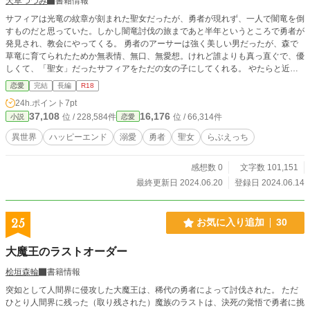
天草つづみ
書籍情報
サフィアは光竜の紋章が刻まれた聖女だったが、勇者が現れず、一人で闇竜を倒
すものだと思っていた。しかし闇竜討伐の旅まであと半年というところで勇者が
発見され、教会にやってくる。 勇者のアーサーは強く美しい男だったが、森で
草竜に育てられたためか無表情、無口、無愛想。けれど誰よりも真っ直ぐで、優
しくて、「聖女」だったサフィアをただの女の子にしてくれる。 やたらと近く
スキンシップの激しいアーサーにどぎまぎしながらも、サフィアは彼に惹かれて
恋愛
完結
長編
R18
いく。しかし、勇者と聖女は王族と結婚するという決まりがあり……。 ＊純愛
24h.ポイント
7pt
ながらR18シーンは濃厚に、を目指しました。 ＊R18描写のあるお話には※が
37,108
16,176
位 / 228,584件
位 / 66,314件
小説
恋愛
ついています。
異世界
ハッピーエンド
溺愛
勇者
聖女
らぶえっち
感想数 0
文字数 101,151
最終更新日 2024.06.20
登録日 2024.06.14
25
お気に入り追加
30
大魔王のラストオーダー
桧垣森輪
書籍情報
突如として人間界に侵攻した大魔王は、稀代の勇者によって討伐された。 ただ
ひとり人間界に残った（取り残された）魔族のラストは、決死の覚悟で勇者に挑