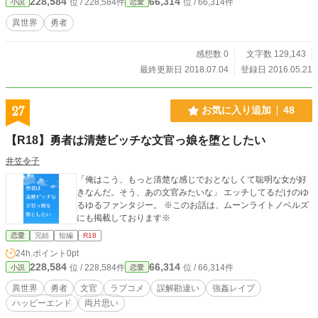
228,584
66,314
位 / 228,584件
位 / 66,314件
小説
恋愛
異世界
勇者
感想数 0
文字数 129,143
最終更新日 2018.07.04
登録日 2016.05.21
27
お気に入り追加
48
【R18】勇者は清楚ビッチな文官っ娘を堕としたい
井笠令子
「俺はこう、もっと清楚な感じでおとなしくて聡明な女が好
きなんだ。そう、あの文官みたいな」 エッチしてるだけのゆ
るゆるファンタジー。 ※このお話は、ムーンライトノベルズ
にも掲載しております※
恋愛
完結
短編
R18
24h.ポイント
0pt
228,584
66,314
位 / 228,584件
位 / 66,314件
小説
恋愛
異世界
勇者
文官
ラブコメ
誤解勘違い
強姦レイプ
ハッピーエンド
両片思い