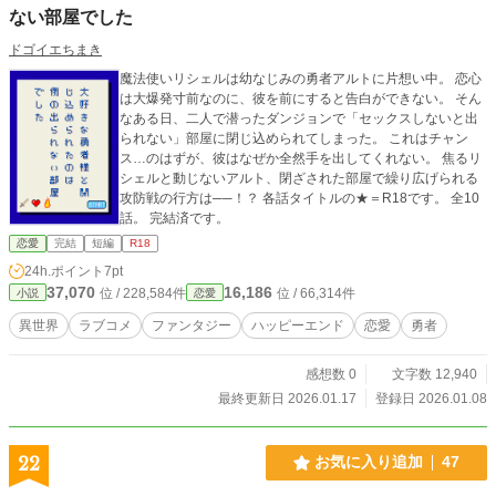
ない部屋でした
ドゴイエちまき
魔法使いリシェルは幼なじみの勇者アルトに片想い中。 恋心
は大爆発寸前なのに、彼を前にすると告白ができない。 そん
なある日、二人で潜ったダンジョンで「セックスしないと出
られない」部屋に閉じ込められてしまった。 これはチャン
ス…のはずが、彼はなぜか全然手を出してくれない。 焦るリ
シェルと動じないアルト、閉ざされた部屋で繰り広げられる
攻防戦の行方は──！？ 各話タイトルの★＝R18です。 全10
話。 完結済です。
恋愛
完結
短編
R18
24h.ポイント
7pt
37,070
16,186
位 / 228,584件
位 / 66,314件
小説
恋愛
異世界
ラブコメ
ファンタジー
ハッピーエンド
恋愛
勇者
感想数 0
文字数 12,940
最終更新日 2026.01.17
登録日 2026.01.08
22
お気に入り追加
47