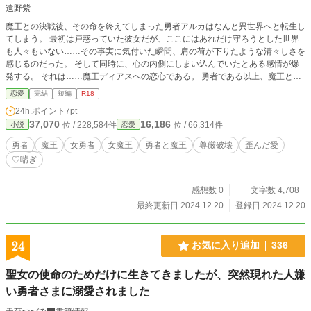
遠野紫
魔王との決戦後、その命を終えてしまった勇者アルカはなんと異世界へと転生し
てしまう。 最初は戸惑っていた彼女だが、ここにはあれだけ守ろうとした世界
も人々もいない……その事実に気付いた瞬間、肩の荷が下りたような清々しさを
感じるのだった。 そして同時に、心の内側にしまい込んでいたとある感情が爆
発する。 それは……魔王ディアスへの恋心である。 勇者である以上、魔王と結
ばれるなどあってはならない。 それは彼女自身が誰よりも理解していた。だか
恋愛
完結
短編
R18
らこそ、これまでずっと押し殺してきたのだ。 しかしそれはあくまで元の世界
24h.ポイント
7pt
での話。ここ異世界でなら全くもって関係が無い話なのである。 その事実に気
37,070
16,186
位 / 228,584件
位 / 66,314件
小説
恋愛
付いた彼女はどうにかしてディアスを自らの物にするために動き始めた。 そし
てとうとう自らの策でディアスを無力化することに成功したアルカは、ついに魔
勇者
魔王
女勇者
女魔王
勇者と魔王
尊厳破壊
歪んだ愛
王をその手で滅茶苦茶にすることに……。 ※この作品は『転生魔王様は静かに
♡喘ぎ
暮らしたい』の後日談的なものになるので、そちらを先に読まれることを強くオ
ススメします。
感想数 0
文字数 4,708
最終更新日 2024.12.20
登録日 2024.12.20
24
お気に入り追加
336
聖女の使命のためだけに生きてきましたが、突然現れた人嫌
い勇者さまに溺愛されました