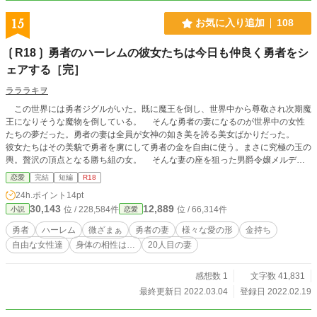
15
お気に入り追加
108
❲R18❳ 勇者のハーレムの彼女たちは今日も仲良く勇者をシ
ェアする［完］
ラララキヲ
この世界には勇者ジグルがいた。既に魔王を倒し、世界中から尊敬され次期魔
王になりそうな魔物を倒している。 そんな勇者の妻になるのが世界中の女性
たちの夢だった。勇者の妻は全員が女神の如き美を誇る美女ばかりだった。
彼女たちはその美貌で勇者を虜にして勇者の金を自由に使う。まさに究極の玉の
輿。贅沢の頂点となる勝ち組の女。 そんな妻の座を狙った男爵令嬢メルディ
ナは遂に勇者の目に止まった。メルディナは狙う。全ての妻を蹴落として、勇者
恋愛
完結
短編
R18
のただ一人の妻となる事を。 なんかみすぼらしい平民女まで一緒に勇者の家
24h.ポイント
14pt
に行く事になったけど、勇者の心はわたくしがいただくのよ！ っと、メルデ
30,143
12,889
位 / 228,584件
位 / 66,314件
小説
恋愛
ィナの野望が動き出した── ※R18には「★」付けます。 ◇『ざまぁ』話。 ◇
ふんわり世界観。ゆるふわ設定。 ◇ﾑｰﾝﾗｲﾄﾉﾍﾞﾙｽﾞ(なろう)にも上げました。
勇者
ハーレム
微ざまぁ
勇者の妻
様々な愛の形
金持ち
自由な女性達
身体の相性は…
20人目の妻
感想数 1
文字数 41,831
最終更新日 2022.03.04
登録日 2022.02.19