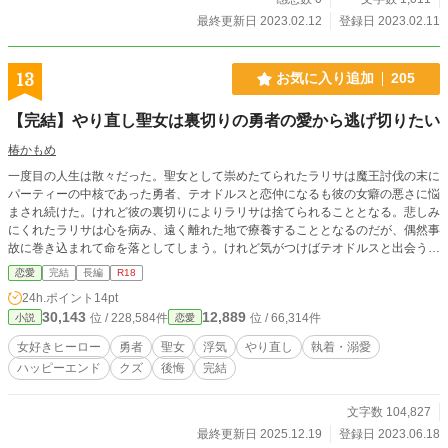
最終更新日 2023.02.12
登録日 2023.02.11
13
お気に入り追加
205
【完結】やり直し聖女は裏切りの勇者の愛から逃げ切りたい
椿かもめ
一度目の人生は散々だった。聖女として崇めたてられたラリサは魔王討伐の末に
パーティーの中核であった勇者、テオドルスと恋仲になるも彼の女癖の悪さに悩
まされ続けた。けれど彼の裏切りによりラリサは捨てられることとなる。悲しみ
にくれたラリサは心を病み、遠く離れた地で療養することとなるのだが、偶然事
故に巻き込まれて命を落としてしまう。けれど気がつけばテオドルスと出会う直
前にまで巻き戻っていた。今度こそ真っ当な人生を送りたいと、勇者パーティー
恋愛
完結
長編
R18
への参加を拒んだラリサ。それからテオドルスを避けて生きてきたが、とうとう
24h.ポイント
14pt
勇者たちが無事魔王討伐を終えて帰国することとなった。彼らへの褒美を授与す
30,143
12,889
位 / 228,584件
位 / 66,314件
小説
恋愛
る場に聖女として参列したラリサだが、予想外のテオドルスの要望に耳を疑うこ
とになる。 「聖女ラリサを娶らせていただきたい」 拒否することも出来ず、流
女好きヒーロー
勇者
聖女
浮気
やり直し
執着・溺愛
されるままにテオドルスと婚姻を結ぶことになってしまったラリサ。彼から逃げ
ハッピーエンド
クズ
後悔
完結
切るために思案するのだが、予想外に彼は溺愛してきて──。 ※ムーンさんでも
公開中
文字数 104,827
最終更新日 2025.12.19
登録日 2023.06.18