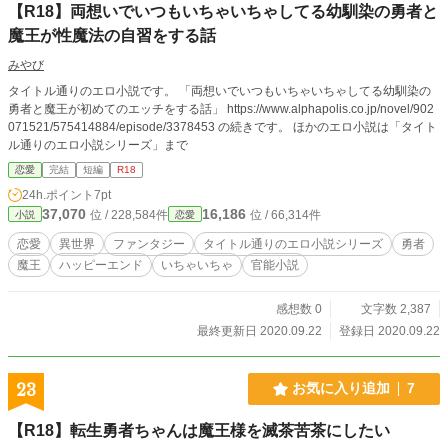
【R18】両想いでいつもいちゃいちゃしてる幼馴染の勇者と
魔王が性魔法の自習をする話
みやび
タイトル通りのエロ小説です。 「両想いでいつもいちゃいちゃしてる幼馴染の
勇者と魔王が初めてのエッチをする話」 https://www.alphapolis.co.jp/novel/902
071521/575414884/episode/3378453 の続きです。 ほかのエロ小説は「タイト
ル通りのエロ小説シリーズ」まで
恋愛
完結
短編
R18
24h.ポイント
7pt
37,070
16,186
位 / 228,584件
位 / 66,314件
小説
恋愛
恋愛
異世界
ファンタジー
タイトル通りのエロ小説シリーズ
勇者
魔王
ハッピーエンド
いちゃいちゃ
官能小説
感想数 0
文字数 2,387
最終更新日 2020.09.22
登録日 2020.09.22
23
お気に入り追加
7
【R18】転生勇者ちゃんは魔王様を滅茶苦茶にしたい