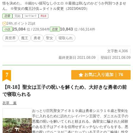
悟を決めた。 ※細かい描写なし小エロ ※最後はBLなのかどうか判別つきませ
ん。 ※聖女の魔王討伐→タイトル変更（2023/04/20）
恋愛
完結
ｼｮｰﾄｼｮｰﾄ
R18
24h.ポイント
21pt
25,084
10,843
位 / 228,584件
位 / 66,314件
小説
恋愛
異世界
魔王
勇者
聖女
寝取られ
文字数 4,306
最終更新日 2021.08.09
登録日 2021.08.09
7
お気に入り追加
76
【R-18】聖女は王子の呪いを解くため、大好きな勇者の前
で寝取られる
衣草 薫
おっとり巨乳聖女アイネ１９歳は勇者シエラ１６歳と聖剣を
手に入れるために訪れたレイバーン王国で、ダニエル王子の
悪魔の呪いを解いてくれと頼まれる。偽聖女に騙された経験
のある王子はアイネを信用せずエッチないたずらをする。悪
魔の呪いでペニスが二本になっている王子との二輪挿し性交