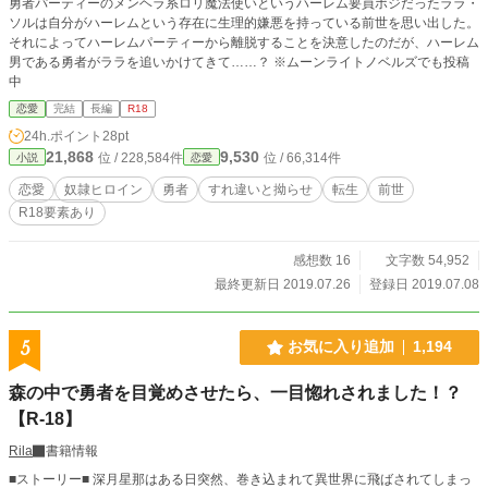
勇者パーティーのメンヘラ系ロリ魔法使いというハーレム要員ポジだったララ・
ソルは自分がハーレムという存在に生理的嫌悪を持っている前世を思い出した。
それによってハーレムパーティーから離脱することを決意したのだが、ハーレム
男である勇者がララを追いかけてきて……？ ※ムーンライトノベルズでも投稿
中
恋愛
完結
長編
R18
24h.ポイント
28pt
21,868
9,530
位 / 228,584件
位 / 66,314件
小説
恋愛
恋愛
奴隷ヒロイン
勇者
すれ違いと拗らせ
転生
前世
R18要素あり
感想数 16
文字数 54,952
最終更新日 2019.07.26
登録日 2019.07.08
5
お気に入り追加
1,194
森の中で勇者を目覚めさせたら、一目惚れされました！？
【R-18】
Rila
書籍情報
■ストーリー■ 深月星那はある日突然、巻き込まれて異世界に飛ばされてしまっ