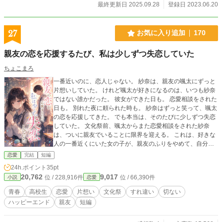
最終更新日 2025.09.28
登録日 2023.06.20
27
お気に入り追加
170
親友の恋を応援するたび、私は少しずつ失恋していた
ちょこまろ
一番近いのに、恋人じゃない。 紗奈は、親友の颯太にずっと
片想いしていた。 けれど颯太が好きになるのは、いつも紗奈
ではない誰かだった。 彼女ができた日も。 恋愛相談をされた
日も。 別れた夜に頼られた時も。 紗奈はずっと笑って、颯太
の恋を応援してきた。 でも本当は、そのたびに少しずつ失恋
していた。 文化祭前、颯太からまた恋愛相談をされた紗奈
は、ついに親友でいることに限界を迎える。 これは、好きな
人の一番近くにいた女の子が、親友のふりをやめて、自分の
恋を始めるまでの物語。
恋愛
完結
短編
24h.ポイント
35pt
20,762
9,017
位 / 228,916件
位 / 66,390件
小説
恋愛
青春
高校生
恋愛
片想い
文化祭
すれ違い
切ない
ハッピーエンド
親友
短編