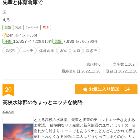
先輩と体育倉庫で
澪
えろ
恋愛
完結
ｼｮｰﾄｼｮｰﾄ
R18
24h.ポイント
56pt
15,857
7,039
位 / 228,916件
位 / 66,390件
小説
恋愛
高校生
エッチ
体育倉庫
密室
エロ
喘ぎ声
感想数 0
文字数 1,102
最終更新日 2022.12.20
登録日 2022.12.20
20
お気に入り追加
14
高校水泳部のちょっとエッチな物語
Zucker
とある高校の水泳部、先輩と後輩のチョットエッチなあまあ
ま物語。 積極的なリナ先輩と新入部員のユウとはリナの一目
惚れから始まり エースでもあるリナにどんどんひかれて行き
離れられなくなる関係に 二人はどうなってしまうのか。リナ