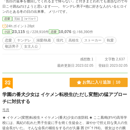
「告白の返事を撤回してくれるまで帰らない」と付きまとわれても迷惑なので今
日こそ跳ねのけようと思います――。 ヤンデレ男子×他に好きな人がいるヒロイ
ンのとある冬の日の出来事。 メリバです。
恋愛
完結
ｼｮｰﾄｼｮｰﾄ
24h.ポイント
28pt
23,115
10,076
位 / 228,916件
位 / 66,390件
小説
恋愛
恋愛
ヤンデレ
溺愛/執着
現代
高校生
ストーカー
執愛
敬語男子
女主人公
感想数 1
文字数 2,637
最終更新日 2023.02.05
登録日 2023.02.05
32
お気に入り追加
10
学園の番犬少女は イケメン転校生(ただし変態)の猛アプロー
チに対抗する
弓月
★ イケメン(変態)転校生 × イケメン(番犬)少女の攻防戦 ★ ここ凰鳴(ｵｳﾒｲ)高等学
校には、風紀の乱れた男子生徒に手を焼く生徒会と、淑やかで控え目な美人の生
徒会長がいた。 そんな会長の補佐をするのが久藤 茜 (ｸﾄﾞｳ ｱｶﾈ)。 彼女はその腕