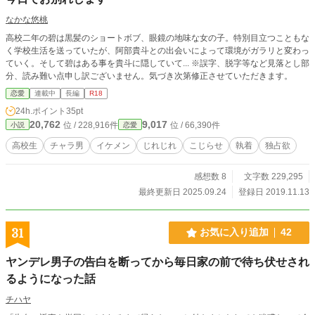
なかな悠桃
高校二年の碧は黒髪のショートボブ、眼鏡の地味な女の子。特別目立つこともな
く学校生活を送っていたが、阿部貴斗との出会いによって環境がガラリと変わっ
ていく。そして碧はある事を貴斗に隠していて... ※誤字、脱字等など見落とし部
分、読み難い点申し訳ございません。気づき次第修正させていただきます。
恋愛
連載中
長編
R18
24h.ポイント
35pt
20,762
9,017
位 / 228,916件
位 / 66,390件
小説
恋愛
高校生
チャラ男
イケメン
じれじれ
こじらせ
執着
独占欲
感想数 8
文字数 229,295
最終更新日 2025.09.24
登録日 2019.11.13
31
お気に入り追加
42
ヤンデレ男子の告白を断ってから毎日家の前で待ち伏せされ
るようになった話
チハヤ