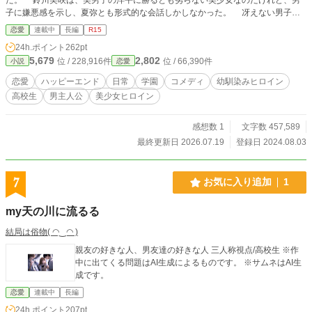
子に嫌悪感を示し、夏弥とも形式的な会話しかしなかった。 冴えない男子と
冷めがちな女子の距離感が、二人暮らしのなかで徐々に変わっていく。 そん
恋愛
連載中
長編
R15
なラブコメディです。
24h.ポイント
262pt
5,679
2,802
位 / 228,916件
位 / 66,390件
小説
恋愛
恋愛
ハッピーエンド
日常
学園
コメディ
幼馴染みヒロイン
高校生
男主人公
美少女ヒロイン
感想数 1
文字数 457,589
最終更新日 2026.07.19
登録日 2024.08.03
7
お気に入り追加
1
my天の川に流るる
結局は俗物( ◠‿◠ )
親友の好きな人、男友達の好きな人 三人称視点/高校生 ※作
中に出てくる問題はAI生成によるものです。 ※サムネはAI生
成です。
恋愛
連載中
長編
24h.ポイント
207pt