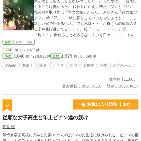
気を治して迎えにくるから待ってて？」 その母は・・迎えに
くることは無かった。 代わりに迎えに来た『父』と『兄』。
私の引き取り先は『本当の家』だった。 お父さん「鈴の家だ
よ？」 鈴「私・・一緒に暮らしていいんでしょうか・・。」
新しい家で始まる生活。 でも私は・・・お母さんの病気の遺
伝子を受け継いでる・・・。 鈴「うぁ・・・・。」 兄
「鈴！？」 倒れることが多くなっていく日々・・・。 そんな
中でも『恋』は私の都合なんて考えてくれない。 『もう・・
恋愛
完結
長編
妹にみれない・・・。』 『お兄ちゃん・・・。』 「お前のこ
24h.ポイント
411pt
と、施設にいたころから好きだった・・・！」 「ーーーー
3,646
1,979
位 / 228,916件
位 / 66,390件
小説
恋愛
っ！」 ※本編には病名や治療法、薬などいろいろ出てきます
が、全て想像の世界のお話です。現実世界とは一切関係あり
心臓病
救命士
医者
うさぎ
病弱
高校生
溺愛
お兄ちゃん
ません。 ※コメントや感想などは受け付けることはできませ
ん。メンタルが薄氷なもので・・・すみません。 ※孤児、脱
文字数 111,805
字などチェックはしてますが漏れもあります。ご容赦くださ
い。 ※表現不足なども重々承知しております。日々精進して
最終更新日 2020.07.16
登録日 2020.06.27
まいりますので温かく見ていただけたら幸いです。（それは
もう『へぇー・・』ぐらいに。）
5
お気に入り追加
105
従順な女子高生と年上ビアン達の躾け
宵見 綴
華怜女学園高校に入学した菜々はレズビアンの先生達に躾けられる。ビアンの世
界に足を踏み入れた彼女を待っていたのは少し刺激的な学園生活だった。発育保