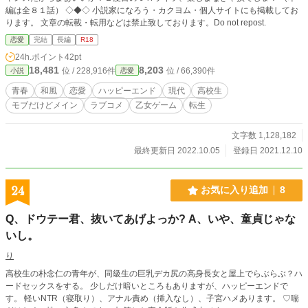
編は全８１話） ◇◆◇ 小説家になろう・カクヨム・個人サイトにも掲載してお
ります。 文章の転載・転用などは禁止致しております。Do not repost.
恋愛
完結
長編
R18
24h.ポイント
42pt
18,481
8,203
位 / 228,916件
位 / 66,390件
小説
恋愛
青春
和風
恋愛
ハッピーエンド
現代
高校生
モブだけどメイン
ラブコメ
乙女ゲーム
転生
文字数 1,128,182
最終更新日 2022.10.05
登録日 2021.12.10
24
お気に入り追加
8
Q、ドウテー君、抜いてあげよっか? A、いや、童貞じゃな
いし。
り
高校生の朴念仁の青年が、同級生の巨乳デカ尻の高身長女と屋上でらぶらぶ？ハ
ードセックスをする。 少しだけ暗いところもありますが、ハッピーエンドで
す。 軽いNTR（寝取り）、アナル責め（挿入なし）、子宮ハメあります。 ♡喘