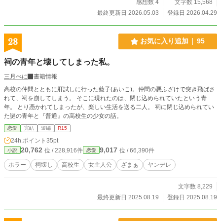
感想数 4
文字数 15,568
最終更新日 2026.05.03
登録日 2026.04.29
28
お気に入り追加
95
祠の青年と壊してしまった私。
三月べに
書籍情報
高校の仲間とともに肝試しに行った藍子(あいこ)。仲間の悪ふざけで突き飛ばさ
れて、祠を崩してしまう。 そこに現れたのは、閉じ込められていたという青
年。 とり憑かれてしまったが、楽しい生活を送る二人。 祠に閉じ込められてい
た謎の青年と『普通』の高校生の少女の話。
恋愛
完結
短編
R15
24h.ポイント
35pt
20,762
9,017
位 / 228,916件
位 / 66,390件
小説
恋愛
ホラー
祠壊し
高校生
女主人公
ざまぁ
ヤンデレ
文字数 8,229
最終更新日 2025.08.19
登録日 2025.08.19