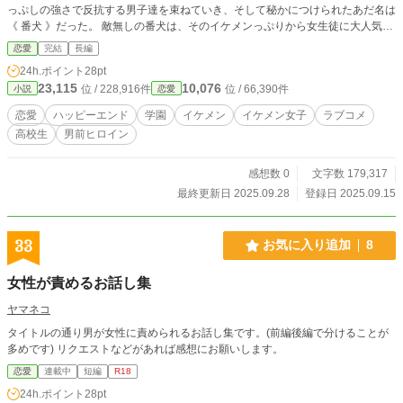
っぷしの強さで反抗する男子達を束ねていき、そして秘かにつけられたあだ名は
《 番犬 》だった。 敵無しの番犬は、そのイケメンっぷりから女生徒に大人気。
そんな彼女の前に、天敵となる転校生が現れて……。狙われた番犬の運命はいか
恋愛
完結
長編
に？
24h.ポイント
28pt
23,115
10,076
位 / 228,916件
位 / 66,390件
小説
恋愛
恋愛
ハッピーエンド
学園
イケメン
イケメン女子
ラブコメ
高校生
男前ヒロイン
感想数 0
文字数 179,317
最終更新日 2025.09.28
登録日 2025.09.15
33
お気に入り追加
8
女性が責めるお話し集
ヤマネコ
タイトルの通り男が女性に責められるお話し集です。(前編後編で分けることが
多めです) リクエストなどがあれば感想にお願いします。
恋愛
連載中
短編
R18
24h.ポイント
28pt