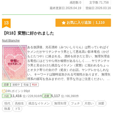
感想数 0
文字数 71,758
最終更新日 2026.04.19
登録日 2026.03.16
13
お気に入り追加
1,110
【R18】変態に好かれました
Nuit Blanche
ある放課後、光石凛鈴（みついしりりん）は黙っていればイ
ケメンだがヤリチンチャラ男として悪名高い影本竜也（かげ
もとたつや）に絡まれる。 凛鈴を好きだと言い、無理矢理迫
る竜也にはどうやら何か秘密があるらしく…… ヤリチンチャ
ラ男と見せかけた残念なイケメン（変態）に狙われるちょっ
とオタク寄りの女の子（処女）のお話。ヤンデレかもしれな
い。 キーワードは随時追加される可能性があります。 無理矢
理系の描写を含みますので、苦手な方はご注意ください。 ム
ーンライトノベルズにも投稿しています。
恋愛
連載中
長編
R18
24h.ポイント
99pt
11,416
5,117
位 / 228,916件
位 / 66,390件
小説
恋愛
現代
高校生
残念なイケメン
無理矢理
フェチ
片想い
溺愛
執着
ドS