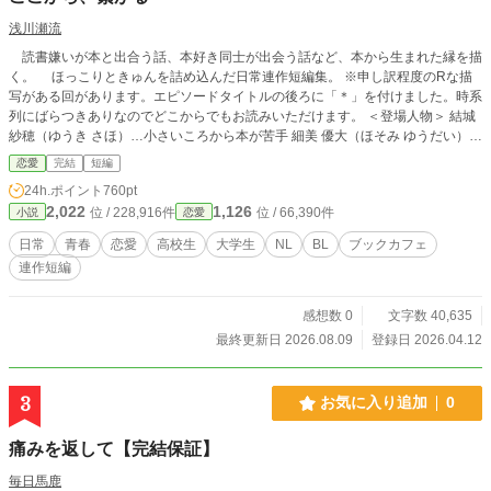
浅川瀬流
読書嫌いが本と出合う話、本好き同士が出会う話など、本から生まれた縁を描
く。 ほっこりときゅんを詰め込んだ日常連作短編集。 ※申し訳程度のRな描
写がある回があります。エピソードタイトルの後ろに「＊」を付けました。時系
列にばらつきありなのでどこからでもお読みいただけます。 ＜登場人物＞ 結城
紗穂（ゆうき さほ）…小さいころから本が苦手 細美 優大（ほそみ ゆうだい）…
読書好きで強面の青年 益田 佳奈美（ますだ かなみ）…紗穂の親友、作家 結城
恋愛
完結
短編
拓真（ゆうき たくま）…紗穂の弟、シスコン 遊佐 幸助（ゆさ こうすけ）…佳奈
24h.ポイント
760pt
美の大ファン 宮内 大河（みやうち たいが）…紗穂の親友
2,022
1,126
位 / 228,916件
位 / 66,390件
小説
恋愛
日常
青春
恋愛
高校生
大学生
NL
BL
ブックカフェ
連作短編
感想数 0
文字数 40,635
最終更新日 2026.08.09
登録日 2026.04.12
3
お気に入り追加
0
痛みを返して【完結保証】
毎日馬鹿