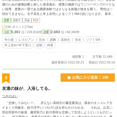
護のための健康診断と称した尿道責め、授業の補講ではワンツーマンでのイケな
い指導、授業の一環である職業体験ではさらなる刺激が彼女を襲う。 男性は一
切出てきません。女子高生と年上女性によるソフトSM小説になります。 基本的
に作者好みのアブノーマルなプレイ内容となっています。 かなり刺激的な表現
恋愛
連載中
長編
R18
の出てくる章には❤をつけています。
24h.ポイント
276pt
5,361
2,683
位 / 228,916件
位 / 66,390件
小説
恋愛
年の差
レズビアン
百合
調教
高校生
先生
ソフトSM
年上攻め×年下受け
従順
拘束
感想数 1
文字数 31,488
最終更新日 2022.09.23
登録日 2022.09.19
6
お気に入り追加
158
友達の妹が、入浴してる。
つきのはい
「交換してみない？」 冴えない高校生の藤堂夏弥は、親友のオシャレでモ
テまくり同級生、鈴川洋平にバカげた話を持ちかけられる。 それは、お互い
現在同居中の妹達、藤堂秋乃と鈴川美咲を交換して生活しようというものだっ
た。 鈴川美咲は、美男子の洋平に勝るとも劣らない美少女なのだけれど、男