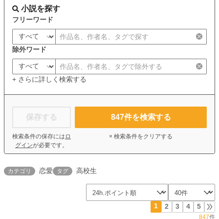
小説を探す
フリーワード
除外ワード
+ さらに詳しく検索する
保存する
847
件を検索する
検索条件の保存には
ロ
× 検索条件をクリアする
グイン
が必要です。
恋愛
高校生
カテゴリ
タグ
1
2
3
4
5
847
件