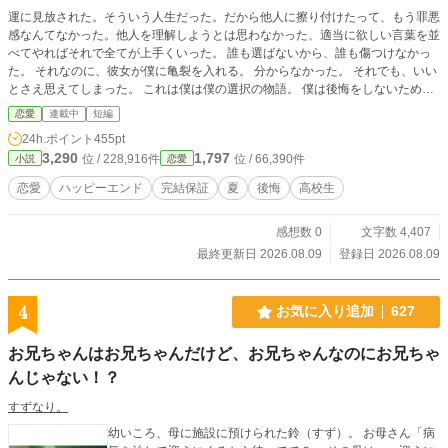
運に見放された。そういう人生だった。だから他人に擦り付けたって、もう罪悪
感なんてなかった。他人を理解しようとは思わなかった、適当に欲しい言葉を並
べてやればそれで全てが上手くいった。 誰も選ばないから、誰も傷つけなかっ
た。 それなのに、彼女が僕に亀裂を入れる。 分からなかった。 それでも、いい
とさえ思えてしまった。 これは僕は僕の選択の物語。 僕は後悔をしないために
それを選んだ。
恋愛
連載中
短編
24h.ポイント
455pt
3,290
1,797
位 / 228,916件
位 / 66,390件
小説
恋愛
恋愛
ハッピーエンド
完結保証
夏
後悔
高校生
感想数 0
文字数 4,407
最終更新日 2026.08.09
登録日 2026.08.09
4
お気に入り追加
627
お兄ちゃんはお兄ちゃんだけど、お兄ちゃんなのにお兄ちゃ
んじゃない！？
すずなり。
幼いころ、母に施設に預けられた鈴（すず）。 お母さん「病