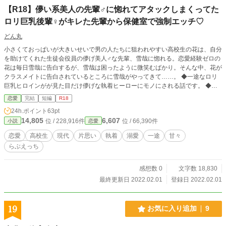
【R18】儚い系美人の先輩♂に惚れてアタックしまくってた
ロリ巨乳後輩♀がキレた先輩から保健室で強制エッチ♡
どん丸
小さくておっぱいが大きいせいで男の人たちに狙われやすい高校生の花は、自分
を助けてくれた生徒会役員の儚げ美人♂な先輩、雪哉に惚れる。恋愛経験ゼロの
花は毎日雪哉に告白するが、雪哉は困ったように微笑むばかり。そんな中、花が
クラスメイトに告白されているところに雪哉がやってきて……。 ◆一途なロリ
巨乳ヒロインがが見た目だけ儚げな執着ヒーローにモノにされる話です。 ◆タ
イトルこれだけど甘々いちゃらぶです。 ◆♡喘ぎ、男性向けエロ表現有り。 ◆
恋愛
完結
短編
R18
とにかくエロ以外ないお仕置きえっちなおまけあり。
24h.ポイント
63pt
14,805
6,607
位 / 228,916件
位 / 66,390件
小説
恋愛
恋愛
高校生
現代
片思い
執着
溺愛
一途
甘々
らぶえっち
感想数 0
文字数 18,830
最終更新日 2022.02.01
登録日 2022.02.01
19
お気に入り追加
9