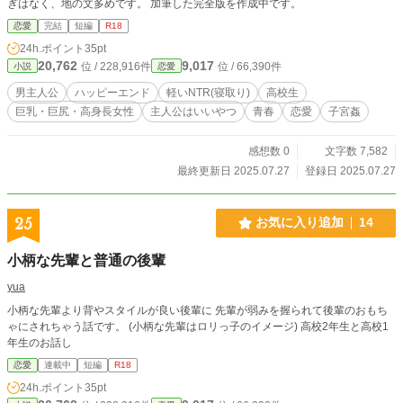
ぎはなく、地の文多めです。 加筆した完全版を作成中です。
恋愛
完結
短編
R18
24h.ポイント
35pt
20,762
9,017
位 / 228,916件
位 / 66,390件
小説
恋愛
男主人公
ハッピーエンド
軽いNTR(寝取り)
高校生
巨乳・巨尻・高身長女性
主人公はいいやつ
青春
恋愛
子宮姦
感想数 0
文字数 7,582
最終更新日 2025.07.27
登録日 2025.07.27
25
お気に入り追加
14
小柄な先輩と普通の後輩
yua
小柄な先輩より背やスタイルが良い後輩に 先輩が弱みを握られて後輩のおもち
ゃにされちゃう話です。 (小柄な先輩はロリっ子のイメージ) 高校2年生と高校1
年生のお話し
恋愛
連載中
短編
R18
24h.ポイント
35pt