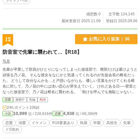
ライトノベル
感想数 0
文字数 124,145
最終更新日 2025.11.09
登録日 2025.09.06
12
お気に入り追加
36
防音室で先輩に襲われて…【R18】
弓月
先輩が卒業して部員がひとりになってしまった放送部で、廃部だけは避けようと
頑張る乃ノ花。 そんな彼女をなにかと気遣ってくれるのが生徒会長の椎名だっ
た。 どうして自分なんかを…と戸惑いながらも、優しい言葉をかけてくれる椎
名に対して、乃ノ花の中には淡い恋心が芽生えていく。 けれどある日──密室と
なった放送室で、乃ノ花は椎名に襲われる。 「助けを呼んでも無駄じゃないか
な？ここは防音仕様だし──…それに」 「……ゃ……やめて先輩……」 「それ
恋愛
連載中
長編
R18
に……仮に誰かが駆け付けたとして、そいつが俺と君のどちらの言いぶんを信じ
24h.ポイント
106pt
るかなんて明白だよね」 ドＳに豹変した椎名にぐちゃぐちゃに愛される。 ■ 椎
10,999
4,938
位 / 228,916件
位 / 66,390件
小説
恋愛
名 彰 ( ｼｲﾅ ｱｷ ) 高校三年。秀悠高校の生徒会長。 スポーツは苦手だが成績
優秀で人当たり良く 顔もいいので誰からも慕われる。 ■ 辻 乃ノ花 ( ﾂｼﾞ ﾉﾉﾊ )
恋愛
溺愛
イケメン
R18要素あり
執着
学園
高校生
先輩
高校ニ年。 廃部寸前の放送部のたったひとりの部員。 自分とは違う世
ドS攻め
界の人だと自覚しつつも 優しい椎名に密かに憧れている。 上坂先輩という
恩人がいる。