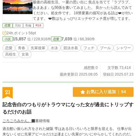
最後の高校生活、一夏の思い出に 焦点を当てて「ラブラブ、
あまあま」な関係を書いてみました。 良かったら読んでみて
ください。処女作です。 18禁要素の描写がある話は❤️が付い
てます。 ❤️数はちょっぴりエッチやフェチ度が増してます。
恋愛
完結
長編
R18
24h.ポイント
56pt
15,857
7,039
位 / 228,916件
位 / 66,390件
小説
恋愛
恋愛
青春
先輩後輩
水泳
競泳水着
フェチ
プール
シャワー
高校生
女装
感想数 0
文字数 73,414
最終更新日 2025.08.05
登録日 2025.07.23
21
お気に入り追加
54
記念告白のつもりがトラウマになった女が過去にトリップす
るだけのお話
ごろごろみかん。
書籍情報
過去酷い振られ方をされた鍵阪 雫はある日いろいろと限界を迎える。 仕事が出
来ないくせに先輩アピールだけは凄まじい先輩がついにやらかしてくれたのだ。