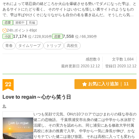
それによって堪忍袋の緒どころか火山を爆破させる勢いでダメになった雫は、と
あるサイトにたどり着く。 そのサイトはいかにも怪しい裏サイトのようなもの
で、雫は半ばやけくそになりながらも自分の名を書き込んだ。 そうしたら気が
つくと雫は、一番最悪なタイミングで過去に戻ってしまったようで………？
恋愛
連載中
長編
24h.ポイント
49pt
17,174
7,558
位 / 228,916件
位 / 66,390件
小説
恋愛
青春
タイムリープ
トリップ
高校生
感想数 0
文字数 1,684
最終更新日 2020.12.12
登録日 2020.12.12
22
お気に入り追加
11
Love to regain～心から笑う日
丸
いつも笑顔で元気、OHの10フロアではひまわりの様な存在の
健二の恋物語。 千葉県浦安市出身の健二は中学から水泳部で
活躍し、その実力を認められ、同じ浦安にある修政大学付属
高校に水泳の推薦で入学。 中学から一気に身長が伸び、かな
りモテていた健二は遊び放題。 それは高校に入っても変わら