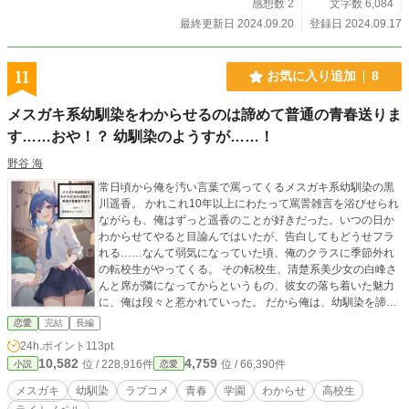
感想数 2
文字数 6,084
最終更新日 2024.09.20
登録日 2024.09.17
11
お気に入り追加
8
メスガキ系幼馴染をわからせるのは諦めて普通の青春送りま
す……おや！？ 幼馴染のようすが……！
野谷 海
常日頃から俺を汚い言葉で罵ってくるメスガキ系幼馴染の黒
川遥香。 かれこれ10年以上にわたって罵詈雑言を浴びせられ
ながらも、俺はずっと遥香のことが好きだった。いつの日か
わからせてやると目論んではいたが、告白してもどうせフラ
れる……なんて弱気になっていた頃、俺のクラスに季節外れ
の転校生がやってくる。 その転校生、清楚系美少女の白峰さ
んと席が隣になってからというもの、彼女の落ち着いた魅力
に、俺は段々と惹かれていった。 だから俺は、幼馴染を諦め
て前に進もうと思う。 それを遥香に伝えると、俺が思ってい
恋愛
完結
長編
たのとは全く違う反応を見せられて…… メスガキ系ヒロイン
24h.ポイント
113pt
が進化したのは、まさかの〇〇系ヒロインだった！ わからせ
10,582
4,759
位 / 228,916件
位 / 66,390件
小説
恋愛
系学園ラブコメ、ここに開幕！ ※この物語はフィクションで
あり登場する人物、団体等は全て架空です。
メスガキ
幼馴染
ラブコメ
青春
学園
わからせ
高校生