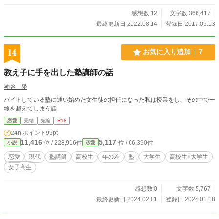
感想数 12
文字数 366,417
最終更新日 2022.08.14
登録日 2017.05.13
14
お気に入り追加
7
教え子に手を出した塾講師の話
神谷 愛
バイトしている塾に通い始めた女生徒の担任になった私は授業をし、その中で一
線を越えてしまう話
恋愛
完結
短編
R18
24h.ポイント
99pt
11,416
5,117
位 / 228,916件
位 / 66,390件
小説
恋愛
恋愛
現代
塾講師
高校生
年の差
塾
大学生
高校生×大学生
女子高生
感想数 0
文字数 5,767
最終更新日 2024.02.01
登録日 2024.01.18