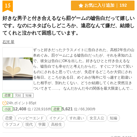
15
お気に入り追加
192
好きな男子と付き合えるなら罰ゲームの嘘告白だって嬉しい
です。なのにネタばらしどころか、遠恋なんて嫌だ、結婚し
てくれと泣かれて困惑しています。
石河 翠
ずっと好きだったクラスメイトに告白された、高校2年生の山
本めぐみ。罰ゲームによる嘘告白だったが、それを承知の上
で、彼女は告白にOKを出した。好きなひとと付き合えるな
ら、嘘告白でも幸せだと考えたからだ。 すぐにフラれて笑い
ものにされると思っていたが、失恋するどころか大切にされ
る毎日。ところがある日、めぐみが海外に引っ越すと勘違い
した相手が、別れたくない、どうか結婚してくれと突然泣き
ついてきて……。 なんだかんだ今の関係を最大限楽しんでい
る、意外と図太いヒロインと、くそ真面目なせいで盛大に空
恋愛
完結
短編
振りしてしまっている残念イケメンなヒーローの恋物語。ハ
24h.ポイント
85pt
ッピーエンドです。 この作品は、他サイトにも投稿しており
12,408
5,621
位 / 228,916件
位 / 66,390件
小説
恋愛
ます。 扉絵は、写真ACよりhimawariinさまの作品をお借りし
ております。
恋愛
ハッピーエンド
イケメン
すれ違い
女主人公
短編
ラブコメ
現代
学園
高校生