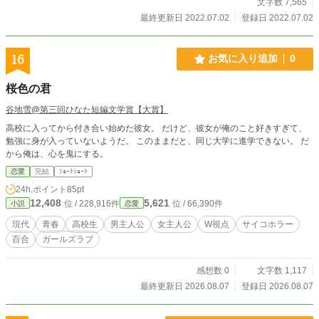
文字数 7,565
最終更新日 2022.07.02
登録日 2022.07.02
16
お気に入り追加
0
桜色の君
谷地雪@第三回ひなた短編文学賞【大賞】
高校に入ってから付き合い始めた彼女。 だけど、彼女が俺のこと好きすぎて、
勉強に身が入っていないようだ。 このままだと、同じ大学に進学できない。 だ
から俺は、心を鬼にする。
恋愛
完結
ｼｮｰﾄｼｮｰﾄ
24h.ポイント
85pt
12,408
5,621
位 / 228,916件
位 / 66,390件
小説
恋愛
現代
青春
高校生
男主人公
女主人公
W視点
サイコホラー
百合
ガールズラブ
感想数 0
文字数 1,117
最終更新日 2026.08.07
登録日 2026.08.07