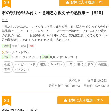
29
お気に入り追加
21
君の視線が絡み付く ~ 意地悪な教え子の熱視線 ~ 【R18】
弓月
「見とれてたんだ……。あんな虫ケラに好き放題、血ぃ吸わせてやってる先生が
無防備で……で、すごくエロかった」 クーラーが壊れた、うだるような暑さ
の真夏の一室。 家庭教師のバイト中なのに、無遠慮に見つめてくるユウキ
君の視線が……わたしをじわじわと追い詰めていく。
恋愛
完結
短編
R18
24h.ポイント
35pt
20,762
9,017
位 / 228,916件
位 / 66,390件
小説
恋愛
恋愛
ハッピーエンド
溺愛
ヤンデレ
日常
現代
ドＳ
高校生
青春
イケメン
感想数 0
文字数 10,053
最終更新日 2024.06.23
登録日 2024.06.23
30
お気に入り追加
315
今日でお別れします