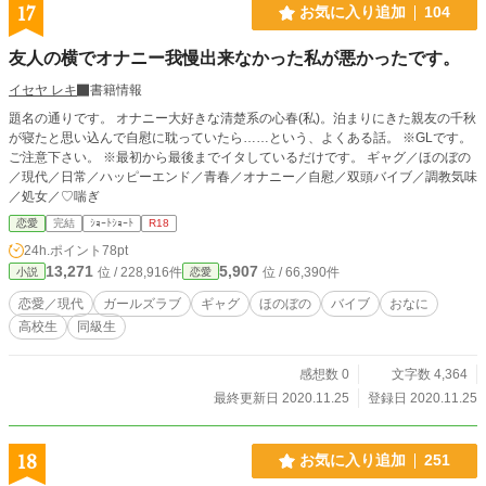
17
お気に入り追加
104
友人の横でオナニー我慢出来なかった私が悪かったです。
イセヤ レキ
書籍情報
題名の通りです。 オナニー大好きな清楚系の心春(私)。泊まりにきた親友の千秋
が寝たと思い込んで自慰に耽っていたら……という、よくある話。 ※GLです。
ご注意下さい。 ※最初から最後までイタしているだけです。 ギャグ／ほのぼの
／現代／日常／ハッピーエンド／青春／オナニー／自慰／双頭バイブ／調教気味
／処女／♡喘ぎ
恋愛
完結
ｼｮｰﾄｼｮｰﾄ
R18
24h.ポイント
78pt
13,271
5,907
位 / 228,916件
位 / 66,390件
小説
恋愛
恋愛／現代
ガールズラブ
ギャグ
ほのぼの
バイブ
おなに
高校生
同級生
感想数 0
文字数 4,364
最終更新日 2020.11.25
登録日 2020.11.25
18
お気に入り追加
251