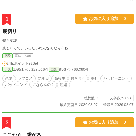
1
お気に入り追加
0
裏切り
鶴ヶ友護
裏切りって、いったいなんなんだろうね……。
恋愛
完結
短編
24h.ポイント
923pt
1,651
953
位 / 228,916件
位 / 66,390件
小説
恋愛
恋愛
ラブコメ
幼馴染
高校生
付き合う
幸せ
ハッピーエンド
バッドエンド
にならんの？
短編
感想数 0
文字数 5,783
最終更新日 2026.08.07
登録日 2026.08.07
2
お気に入り追加
0
ここから、繋がる