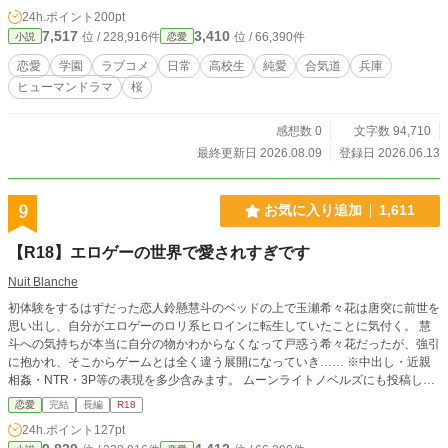
24h.ポイント
200pt
7,517
3,410
位 / 228,916件
位 / 66,390件
小説
恋愛
恋愛
学園
ラブコメ
日常
高校生
純愛
合気道
兵庫
ヒューマンドラマ
桜
感想数 0
文字数 94,710
最終更新日 2026.08.09
登録日 2026.06.13
9
お気に入り追加
1,611
【R18】エロゲーの世界で愛されすぎです
Nuit Blanche
初体験をするはずだった恋人鈴懸慧斗のベッドの上で玉瀬希々花は唐突に前世を
思い出し、自分がエロゲーのロリ系ヒロインに転生していたことに気付く。 慧
斗への気持ちが本当に自分の物かわからなくなって戸惑う希々花だったが、強引
に抱かれ、そこからゲームとは全く違う展開になっていき…… ※中出し・近親
相姦・NTR・3P等の表現を多少含みます。 ムーンライトノベルズにも投稿して
います。
恋愛
完結
長編
R18
24h.ポイント
127pt