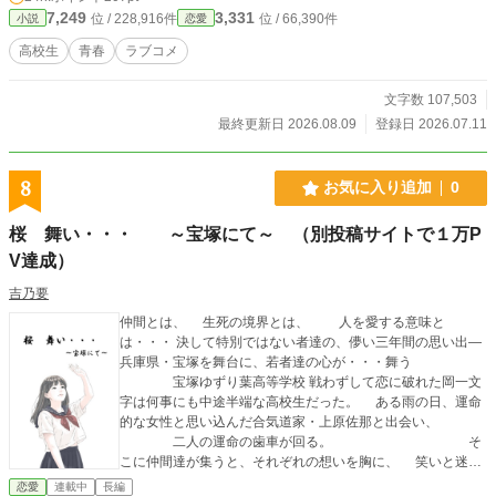
7,249
3,331
位 / 228,916件
位 / 66,390件
小説
恋愛
高校生
青春
ラブコメ
文字数 107,503
最終更新日 2026.08.09
登録日 2026.07.11
8
お気に入り追加
0
桜 舞い・・・ ～宝塚にて～ （別投稿サイトで１万P
V達成）
吉乃要
仲間とは、 生死の境界とは、 人を愛する意味と
は・・・ 決して特別ではない者達の、儚い三年間の思い出―
兵庫県・宝塚を舞台に、若者達の心が・・・舞う
宝塚ゆずり葉高等学校 戦わずして恋に破れた岡一文
字は何事にも中途半端な高校生だった。 ある雨の日、運命
的な女性と思い込んだ合気道家・上原佐那と出会い、
二人の運命の歯車が回る。 そ
こに仲間達が集うと、それぞれの想いを胸に、 笑いと迷い
の中を凛と歩きはじめた・・・。
恋愛
連載中
長編