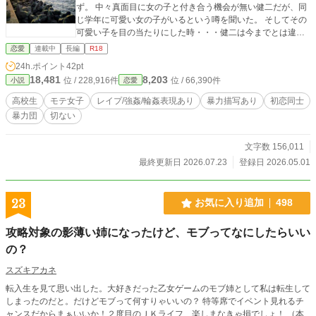
ず。 中々真面目に女の子と付き合う機会が無い健二だが、同
じ学年に可愛い女の子がいるという噂を聞いた。 そしてその
可愛い子を目の当たりにした時・・・健二は今までとは違う
感情が沸く。 しかし、その子は自分の友人と付き合いだし健
恋愛
連載中
長編
R18
二はもう何も言う事は出来なくなる。 そんな健二の高校時代
24h.ポイント
42pt
の切ない恋物語。 過去の経験をずっと引きずって未だに恋人
18,481
8,203
位 / 228,916件
位 / 66,390件
小説
恋愛
を作れない健二は今後誰かと幸せになる事が出来るのか？ <
主なキャスト> 岸本 健二・・・・元気で明るいニコニコ笑
高校生
モテ女子
レイプ/強姦/輪姦表現あり
暴力描写あり
初恋同士
っている温厚な健二は、高校時代はちょっと違うキャラ？ 井
暴力団
切ない
ノ川 杏・・・・都内から浦安の高校に通うダンス部の女の
子。性格は大人しく中々自分の意見が言えない子。 中島大
輝・・・・健二の幼馴染で同じマンションに暮らす同級生。
文字数 156,011
同じ水泳部で高校も同じ高校の水泳部に所属。 吉田
最終更新日 2026.07.23
登録日 2026.05.01
豊・・・・スポーツ推薦で修大付属に入ったサッカー部の
豊。性格は負けず嫌い。 今井雅・・・・スポーツ推薦で修大
付属に入ったボクシング部の雅。性格はおっとりしていてち
23
お気に入り追加
498
ょっと天然。 今回も過去と現代が絡み合う物語となっており
ます。 他人気キャラも登場いたしますが、ネタバレとなって
攻略対象の影薄い姉になったけど、モブってなにしたらいい
しまいますのでこの辺で・・・。 最後までどうぞよろしくお
の？
願いいたします。
スズキアカネ
転入生を見て思い出した。大好きだった乙女ゲームのモブ姉として私は転生して
しまったのだと。だけどモブって何すりゃいいの？ 特等席でイベント見れるチ
ャンスだからまぁいいか！２度目のＪＫライフ、楽しまなきゃ損でしょ！ （本