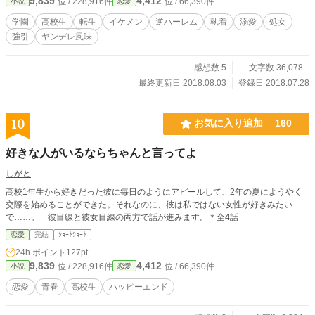
9,839
4,412
位 / 228,916件
位 / 66,390件
小説
恋愛
学園
高校生
転生
イケメン
逆ハーレム
執着
溺愛
処女
強引
ヤンデレ風味
感想数 5
文字数 36,078
最終更新日 2018.08.03
登録日 2018.07.28
10
お気に入り追加
160
好きな人がいるならちゃんと言ってよ
しがと
高校1年生から好きだった彼に毎日のようにアピールして、2年の夏にようやく
交際を始めることができた。それなのに、彼は私ではない女性が好きみたい
で……。 彼目線と彼女目線の両方で話が進みます。＊全4話
恋愛
完結
ｼｮｰﾄｼｮｰﾄ
24h.ポイント
127pt
9,839
4,412
位 / 228,916件
位 / 66,390件
小説
恋愛
恋愛
青春
高校生
ハッピーエンド