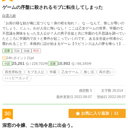
ゲームの序盤に殺されるモブに転生してしまった
白雲八鈴
「お前の様な奴が俺に近づくな！身の程を知れ！」 な····なんて、推しが尊いの
でしょう。ぐふっ。わが人生に悔いなし！ ここは乙女ゲームの世界。学園の七
不思議を興味をもった主人公が７人の男子生徒と共に学園の七不思議を調べてい
たところに学園内で次々と事件が起こっていくのです。 ある女生徒が何者かに
襲われることで、本格的に話が始まるゲーム【ラビリンスは人の夢を喰らう】の
世界なのです。 その事件の開始の合図かのように襲われる一番目の犠牲者とい
恋愛
完結
短編
R15
うのが、なんとこの私なのです。 内容的にはホラーゲームなのですが、それよ
24h.ポイント
21pt
りも私の推しがいる世界で推しを陰ながら愛でることを堪能したいと思います！
25,261
10,902
位 / 228,702件
位 / 66,345件
小説
恋愛
＊ホラーゲームとありますが、全くホラー要素はありません。 ＊モブ主人のよ
くあるお話です。さらりと読んでいただけたらと思っております。 ＊作者の目
異世界転生
モブ主人公
学園
乙女ゲーム
推し活
両片思い
は節穴のため、誤字脱字は存在します。 ＊小説家になろう様にも投稿しており
ハッピーエンド
ます。
感想数 5
文字数 26,014
最終更新日 2022.09.07
登録日 2022.09.07
30
お気に入り追加
11
深窓の令嬢、ご当地令息に出会う。