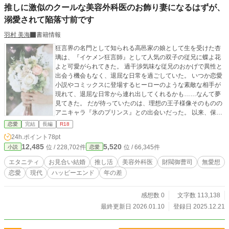
推しに激似のクールな美容外科医のお飾り妻になるはずが、
溺愛されて陥落寸前です
羽村 美海
書籍情報
狂言界の名門として知られる高邑家の娘として生を受けた杏
璃は、『イケメン狂言師』として人気の双子の従兄に蝶よ花
よと可愛がられてきた。 過干渉気味な従兄のおかげで異性と
出会う機会もなく、退屈な日常を過ごしていた。 いつか恋愛
小説やコミックスに登場するヒーローのような素敵な相手が
現れて、退屈な日常から連れ出してくれるかも……なんて夢
見てきた。 だが待っていたのは、理想の王子様像そのものの
アニキャラ『氷のプリンス』との出会いだった。 以来、保育
士として働く傍ら、ソロ活と称して推し活を満喫中。 そんな
恋愛
完結
長編
R18
杏璃の元に突如縁談話が舞い込んでくるのだが、見合い当
24h.ポイント
78pt
日、相手にドタキャンされてしまう。 そこに現れたのが、な
12,485
5,520
位 / 228,702件
位 / 66,345件
小説
恋愛
んと推し――氷のプリンスにそっくりな美容外科医・鷹村央
輔だった。 しかも見合い相手にドタキャンされたという。 ―
エタニティ
お見合い結婚
推し活
美容外科医
財閥御曹司
無愛想
―これはきっと夢に違いない。 そう思っていた矢先、伯母の
恋愛
現代
ハッピーエンド
年の差
提案により央輔と見合いをすることになり、それがきっかけ
で利害一致のソロ活婚をすることに。 確かに麗しい美貌なん
かソックリだけど、無表情で無愛想だし、理想なのは見かけ
感想数 0
文字数 113,138
だけ。絶対に好きになんかならない。そう思っていたの
最終更新日 2026.01.10
登録日 2025.12.21
に……。推しに激似の甘い美貌で情熱的に迫られて、身も心
も甘く淫らに蕩かされる。お見合いから始まるじれあまラブ