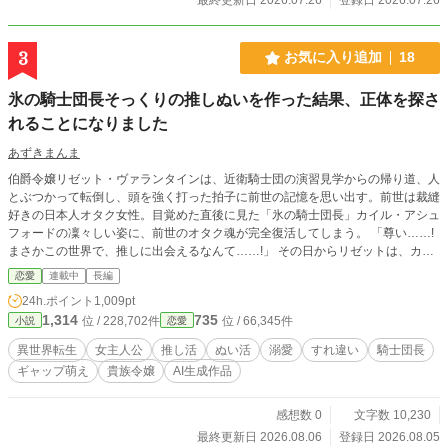
3
お気に入り追加
18
氷の騎士団長そっくりの推しぬいを作った結果、正体を探さ
れることになりました
あずきまんま
伯爵令嬢リゼット・ヴァランタインは、近衛騎士団の演習見学からの帰り道、人
とぶつかって転倒し、頭を強く打った拍子に前世の記憶を思い出す。前世は裁縫
好きの日本人オタク女性。目覚めた直後に見た「氷の騎士団長」カイル・アシュ
フォードの凜々しい姿に、前世のオタク魂が完全復活してしまう。 「尊い……!
まさかこの世界で、推しに出会えるなんて……!」 その日からリゼットは、カイ
ルにそっくりな「推しぬい」をこっそり手作りし、愛でる日々を送るように。学
恋愛
連載中
長編
園でも持ち歩いていたところを友人に見つかり、「なにそれ可愛い!」と大反
24h.ポイント
1,009pt
響。頼まれるまま友人たちの推しの人形も作るうちに、この文化をもっと広めた
1,314
735
位 / 228,702件
位 / 66,345件
小説
恋愛
いと「推し縫い専門店」を開店してしまう。 じわじわと評判が広がるある日、
リゼットは街中でカイル本人と正面衝突。その拍子に、バッグからカイルそっく
異世界転生
女主人公
推し活
ぬい活
溺愛
すれ違い
騎士団長
りの人形が転がり落ちてしまい――。 「……これは、俺か?」 拾い上げたカイ
ギャップ萌え
貴族令嬢
AI生成作品
ルは困惑しながらも、持ち主を探し始める。正体を明かせない令嬢と、彼女を探
す騎士団長。表向きは「氷の騎士団長」のまま、彼女にだけ独占欲を隠さなくな
っていくカイルと、うっかり本人に見つかりそうになりながら店を切り盛りする
感想数 0
文字数 10,230
リゼットの、すれ違いラブコメディ、開幕。
最終更新日 2026.08.06
登録日 2026.08.05