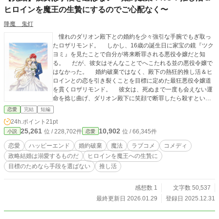
ヒロインを魔王の生贄にするのでご心配なく〜
降魔 鬼灯
憧れのダリオン殿下との婚約を少々強引な手腕でもぎ取っ
たロザリモンド。 しかし、16歳の誕生日に家宝の鏡『ツク
ヨミ』を見たことで自分が将来断罪される悪役令嬢だと知
る。 だが、彼女はそんなことでへこたれる並の悪役令嬢で
はなかった。 婚約破棄ではなく、殿下の熱狂的推し活＆ヒ
ロインとの恋を引き裂くことを目標に定めた最狂悪役令嬢道
を貫くロザリモンド。 彼女は、死ぬまで一度も会えない運
命を捻じ曲げ、ダリオン殿下に笑顔で断罪したら殺すという
『針千本』の呪いをかける。 彼女に調教され、気付かぬま
恋愛
完結
短編
ま徐々に恋の沼にはまっていくダリオン殿下。彼の心に全く
24h.ポイント
21pt
気付かないロザリモンド。 素直になれないふたり。
25,261
10,902
位 / 228,702件
位 / 66,345件
小説
恋愛
とにかくポジティブ悪役令嬢がいつしか救国の聖女へと崇
め奉られるお話。 ダリオン殿下はロザリモンドコンプレッ
恋愛
ハッピーエンド
婚約破棄
魔法
ラブコメ
コメディ
クスの影響でどうしょうもないクズですが、だんだん忠犬へ
政略結婚は溺愛するものだ
ヒロインを魔王への生贄に
と調教されていきます。 ロザリモンド、気をつけて。その
目標のためなら手段を選ばない
推し活
忠犬、狼です。
感想数 1
文字数 50,537
最終更新日 2026.01.29
登録日 2025.12.31