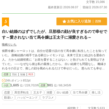
文字数 15,086
最終更新日 2026.08.07
登録日 2026.07.30
5
お気に入り追加
228
白い結婚のはずでしたが、旦那様の顔が良すぎるので幸せで
す～愛されない当て馬令嬢は王太子に溺愛される～
唯崎りいち
侯爵令嬢シャーロットは、自分が恋愛小説の当て馬令嬢に転生したことを知って
いた。 政略結婚の相手である騎士レイモンドは、未来で王女と結ばれる運命の
人。 だから結婚初夜に「お前を愛することはない」と告げられても覚悟はでき
ていた。 ――なぜなら彼は私の最推しだから。 白い結婚でも問題なし。 離縁さ
れるその日まで、推しの顔を眺められるだけで幸せだった。 怒られても幸せ。
睨まれても幸せ。 今日も王宮で旦那様を見守る推し活に励んでいたら、なぜか
恋愛
完結
短編
R15
王太子フィリップに勘違いされてしまう。 「君は傷ついているんだろう？」
24h.ポイント
852pt
「いいえ、旦那様の顔が良いだけです！」 そう答えたはずなのに、なぜか王太
1,605
901
位 / 228,702件
位 / 66,345件
小説
恋愛
子から求婚されて――！？ 愛されない運命だった当て馬令嬢が、本当の愛を知
るまでの勘違いラブコメディ。
恋愛
異世界転生
王太子
溺愛
白い結婚
当て馬令嬢
推し活
勘違い
ハッピーエンド
ラブコメ
感想数 2
文字数 5,633