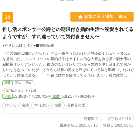
16
お気に入り追加
905
推し活スポンサー公爵との期限付き婚約生活〜溺愛されてる
ようですが、すれ違っていて気付きません〜
●やきいもほくほく●
書籍情報
「この婚約は間違いだった」 開口一番そう言われた子爵令嬢ミシュリーヌは目
を見開いた。 ミシュリーヌの婚約相手はアイドル的な人気を誇る第一騎士団の
副団長オレリアンだった。 面識のないオレリアンから婚約を申し込まれておか
しいなと思っていたが、どうやら絶世の美女と呼ばれている妹と勘違いしたので
はという結論に至る。 「一年後に婚約を解消してくれればいい。後の縁談は保
証しよう」 ミシュリーヌも推し活に忙しいため恋愛どころではないと思ってい
恋愛
完結
長編
ると……。 「オシカツは君の好きにしてもらっていい。そのために手伝えるこ
24h.ポイント
71pt
とはしよう。資金が必要ならば好きに使ってくれていい」 何故か申し訳なさそ
13,083
5,821
位 / 228,702件
位 / 66,345件
小説
恋愛
うなオレリアンは推し活のスポンサーに！？ ミシュリーヌは大喜びで推し活に
没頭する毎日。 ミシュリーヌとオレリアンの不思議な婚約生活がスタートする
推し活
魔法
すれ違い
溺愛
異世界恋愛
が、妹のクロエとオレリアンからの溺愛が止まらない！？ 「ミシュリーヌお姉
様を悲しませたら……容赦なくブッ○してさしあげます」 「俺も一緒に……ミシ
感想数 9
文字数 58,616
ュリーヌと一緒がいいんだ」 「すみませんがあっちに行ってください。推し活
の邪魔です」 誰かこのすれ違いを止めてくれ……！ ＊コンテスト用なので中途
最終更新日 2025.08.18
登録日 2025.08.08
半端な終わりとなっております。