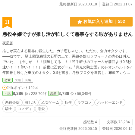
最終更新日 2023.03.18
登録日 2022.11.07
11
お気に入り追加
552
悪役令嬢ですが推し活が忙しくて悪事をする暇がありません
夜凪蒼
推しが実在する世界に転生した。ガチ恋じゃない。ただの、全力オタクです。
——嘘です。 騎士団訓練場の石塀の上で、悪役令嬢セラフィーナの内心は叫ん
でいた。 （推しが！！！訓練してる！！！逆手斬りのフォームが前回より0.3秒
速い！！！尊い！！！） 前世は乙女ゲーム『月光の騎士団』のレオンハルトを7
年間推し続けた重度のオタク。SSを書き、考察ブログを運営し、布教アカウン
トを育てていた。転生した先は推しが実在する世界——しかも悪役令嬢。しかも
恋愛
完結
長編
推しの婚約者。 破滅回避？ いいえ、推し活です。 推しの好物のサブレを焼
24h.ポイント
149pt
き、推しの敵を裏で排除し、推しが風邪をひけば薬草茶を届ける。推し活が忙し
8,386
3,788
位 / 228,702件
位 / 66,345件
小説
恋愛
すぎて悪事をする暇がない。 ガチ恋じゃない。オタクとして推しているだけ。
——のはずだったのに。 「俺のことを一番知っているのは、お前だろう」 推し
悪役令嬢
推し活
乙女ゲーム
転生
ラブコメ
ハッピーエンド
に見つかった。 ※本作は「小説家になろう」「カクヨム」にも掲載していま
騎士
コメディ
溺愛
す。
感想数 4
文字数 73,284
最終更新日 2026.06.15
登録日 2026.06.15