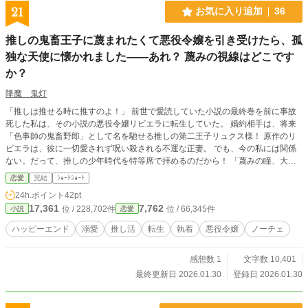
れは、物語の外側にいたい腐女子令嬢が、いつの間にか世界
21
お気に入り追加
36
で一番大切にされてしまう、明るく笑える異世界転生ラブコ
メ。
推しの鬼畜王子に蔑まれたくて悪役令嬢を引き受けたら、孤
独な天使に懐かれました――あれ？ 蔑みの視線はどこです
か？
降魔 鬼灯
「推しは推せる時に推すのよ！」 前世で愛読していた小説の最終巻を前に事故
死した私は、その小説の悪役令嬢リビエラに転生していた。 婚約相手は、将来
「色事師の鬼畜野郎」として名を馳せる推しの第二王子リュクス様！ 原作のリ
ビエラは、彼に一切愛されず呪い殺される不運な正妻。 でも、今の私には関係
ない。だって、推しの少年時代を特等席で拝めるのだから！ 「蔑みの瞳、大好
物です！ さあ、私をゴミを見るような目で見てください！」 そう意気込んでい
恋愛
完結
ｼｮｰﾄｼｮｰﾄ
たのに、目の前に現れたのは寂しがり屋で天使のような美少年で――！？ ※一
24h.ポイント
42pt
話完結（反応をいただければ連載化するかもしれません！）
17,361
7,762
位 / 228,702件
位 / 66,345件
小説
恋愛
ハッピーエンド
溺愛
推し活
転生
執着
悪役令嬢
ノーチェ
感想数 1
文字数 10,401
最終更新日 2026.01.30
登録日 2026.01.30