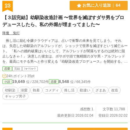
23
お気に入り追加
64
【３話完結】幼馴染改造計画 〜世界を滅ぼすダサ男をプロ
デュースしたら、私の外堀が埋まってました〜
降魔 鬼灯
推し活に励む令嬢クラウディアは、占いで衝撃の未来を見てしまう。 それ
は、失恋した幼馴染のアルフレッドが、ショックで世界を滅ぼすという滅亡ルー
ト。 「私への婚約破棄はいいとして、アルフレッドが闇落ちするのは絶対に阻
止しなきゃ！」 決意した彼女は、ボサボサ頭で無精髭のダサ男・アルフレッド
を、最高にモテる男へと作り変える『幼馴染改造プロデュース』を開始する。
清潔感を叩き込み、髪を切り、最高に似合う服を選び、手作り弁当で胃袋を掴
恋愛
完結
ｼｮｰﾄｼｮｰﾄ
む。 全ては彼に、私以外の素敵な花嫁を見つけてもらうため……だったのに。
24h.ポイント
35pt
「クラウディア、約束だよ。優勝したら、俺に花をくれるって」 騎士交流試合
19,649
8,548
位 / 228,702件
位 / 66,345件
小説
恋愛
で覚醒した幼馴染が、国中の前で仕掛けた「とんでもない罠」とは！？ 天然プ
ロデューサー令嬢と、彼女に一途すぎる最強騎士の、勘違いから始まる逆転溺愛
幼馴染
溺愛
執着
コメディ
推し活
勘違い
ざまあ
改造
ラブコメ！
ギャップ男子
感想数 1
文字数 11,788
最終更新日 2026.02.04
登録日 2026.02.02