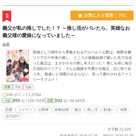
2
お気に入り追加
761
義父が私の推しでした！？ ～推し活がバレたら、英雄なお
義父様の愛娘になっていました～
由香
英雄として国中から尊敬されるアルベルト公爵は、侯爵令嬢
リリアの十年来の推し。 ところが政略結婚で嫁いだ先で出会
った義父は、まさかのその推し本人だった！ 推しを前に毎日
大混乱のリリアと、そんな義娘を可愛がる義父、父に張り合
う夫。 勘違いと溺愛が止まらない、笑って癒やされるファミ
リーラブコメ！
恋愛
完結
短編
24h.ポイント
1,370pt
955
532
位 / 228,702件
位 / 66,345件
小説
恋愛
恋愛
コメディ
公爵家
政略結婚
義父
推し活
勘違い
溺愛
ほのぼの
文字数 22,428
最終更新日 2026.07.26
登録日 2026.07.26