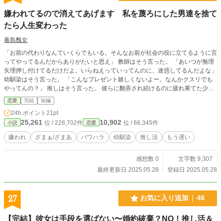
嫌われてるので消えてあげます 私を蔑ろにした男達を捨て
たら人生変わった
毒島醜女
「お前の代わりなんていくらでもいる。そんなお前が社会の役に立てるように言
ってやってるんだからありがたいと思え」 教師はそう言った。 「あいつが無理
矢理押し付けてるだけだよ。いらねえっていってんのに、迷惑してるんだよな」
幼馴染はそう言った。 「こんなプレゼント嬉しくないよー。なんかクスリでも
やってんの？」 推しはそう言った。 彼らに翻弄され続けるのに疲れ果てた少
女、絵麻は決意する。 「そんなに嫌いなら、私、消えるから」 モラハラ教師、
恋愛
完結
短編
無神経幼馴染、性悪ストリーマー。 彼らに翻弄され、限界に達した少女の物
24h.ポイント
21pt
語。 ・狭川竜介（さがわ りゅうすけ） 絵麻のクラス担任。クラス委員の絵麻
25,261
10,902
位 / 228,702件
位 / 66,345件
小説
恋愛
に何かと難癖をつける。 ・七原未来（ななはら みらい） 絵麻の幼馴染のサッ
カー部のエース。母子家庭。毎朝絵麻に弁当を作ってもらえたが、男子にからか
嫌われ
ざまぁ/ざまあ
パワハラ
幼馴染
推し活
もう遅い
われ「あいつが勝手に作ってるだけ」「迷惑」と言ってそれを捨てる。 ・難波
零文（なんば れいもん） 芸名「レイモン」。人気になって段々調子に乗った
感想数 0
文字数 9,307
ストリーマー。 ・三上絵麻（みかみ えま） クラス委員。良くいるいい子だっ
たが、限界が来て辞めた。 吹っ切れた後は人生楽しんでいる。
最終更新日 2025.05.28
登録日 2025.05.28
27
お気に入り追加
46
【完結】彼女は手段を選ばない〜婚約破棄？NO！推し活＆