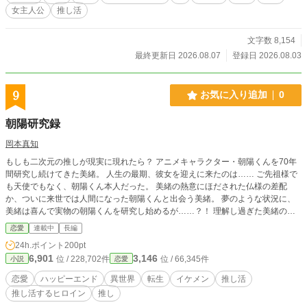
女主人公
推し活
文字数 8,154
最終更新日 2026.08.07
登録日 2026.08.03
9
お気に入り追加
0
朝陽研究録
岡本真知
もしも二次元の推しが現実に現れたら？ アニメキャラクター・朝陽くんを70年
間研究し続けてきた美緒。 人生の最期、彼女を迎えに来たのは…… ご先祖様で
も天使でもなく、朝陽くん本人だった。 美緒の熱意にほだされた仏様の差配
か、ついに来世では人間になった朝陽くんと出会う美緒。 夢のような状況に、
美緒は喜んで実物の朝陽くんを研究し始めるが……？！ 理解し過ぎた美緒の想
いは、朝陽くんに届くのか。 深すぎるが故のすれ違い。あなたの推しは気づけ
恋愛
連載中
長編
ますか？
24h.ポイント
200pt
6,901
3,146
位 / 228,702件
位 / 66,345件
小説
恋愛
恋愛
ハッピーエンド
異世界
転生
イケメン
推し活
推し活するヒロイン
推し