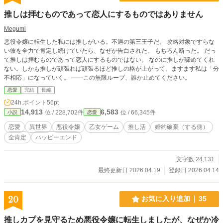
推しは拝むものであって恋人にするものではありません
Megumi
悪役令嬢に転生した私には推しがいる。不遇の第三王子だ。 攻略対象ですらな
い彼を全力で肯定し続けていたら、なぜか告白された。 もちろん断った。 だっ
て推しは拝むものであって恋人にするものではない。 なのに推しが諦めてくれ
ない。しかも推しが頑張れば頑張るほど推しの格が上がって、ますます私は「分
不相応」になっていく。 ——この無限ループ、誰か止めてください。
恋愛
完結
長編
24h.ポイント
56pt
14,913
6,583
位 / 228,702件
位 / 66,345件
小説
恋愛
恋愛
異世界
悪役令嬢
乙女ゲーム
推し活
婚約破棄（する側）
全肯定
ハッピーエンド
文字数 24,131
最終更新日 2026.04.19
登録日 2026.04.14
20
お気に入り追加
35
推しカプを見守るため悪役令嬢に転生しましたが、なぜか冷