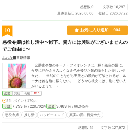
感想数 0
文字数 16,297
最終更新日 2026.08.06
登録日 2026.07.22
10
お気に入り追加
904
悪役令嬢は推し活中〜殿下。貴方には興味がございませんの
でご自由に〜
みおな
書籍情報
公爵家令嬢のルーナ・フィオレンサは、輝く銀色の髪に、
夜空に浮かぶ月のような金色を帯びた銀の瞳をした美しい少
女だ。 当然のことながら王族との婚約が打診されるが、ル
ーナは首を縦に振らない。 どうやら彼女には、別に想い人
がいるようで・・・
恋愛
完結
長編
R15
24h.ポイント
170pt
7,753
3,483
位 / 228,702件
位 / 66,345件
小説
恋愛
悪役令嬢
推し活
ハッピーエンド
真実の愛に目覚めた
感想数 45
文字数 127,972