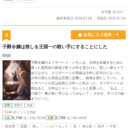
文字数 16,417
最終更新日 2026.07.29
登録日 2026.07.29
8
お気に入り追加
4
子爵令嬢は推しを王国一の歌い手にすることにした
kkkkk
子爵令嬢のエリザベート・シモンは、渋滞を回避するために
通った貧民街の路地で歌う少年を見かけた。貧しい身なりで
ありながら、エリザベートの視線は少年に釘付けになった。
少年の澄んだ高音は石壁に反響し、路地を満たしていた。 エ
リザベートの足は自然と少年へと向かった。エリザベートが
尋ねると、少年はジャン・モレットと名乗った。 「ねえ、こ
の国で一番の歌い手になってみない？」 それが、すべての始
まりだった。
恋愛
連載中
短編
24h.ポイント
235pt
5,748
2,796
位 / 228,702件
位 / 66,345件
小説
恋愛
異世界
恋愛
推し
ハッピーエンド
歌
身分差
西洋
中世