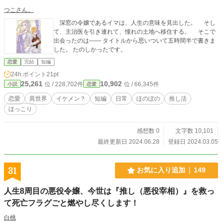
つこさん。
深窓の令嬢であるイマは、人生の意味を見出した。 そし
て、主治医を引き連れて、憧れの土地へ移住する。 そこで
出会ったのは―― タイトルから思いついて五時間半で書きま
した。 たのしかったです。
恋愛
完結
短編
24h.ポイント
21pt
25,261
10,902
位 / 228,702件
位 / 66,345件
小説
恋愛
恋愛
異世界
イケメン？
短編
日常
ほのぼの
推し活
ほっこり
感想数 0
文字数 10,101
最終更新日 2024.06.28
登録日 2024.03.05
31
お気に入り追加
149
人生8周目の悪役令嬢、今世は『推し（悪役宰相）』を救っ
て死亡フラグごと燃やし尽くします！
白桃