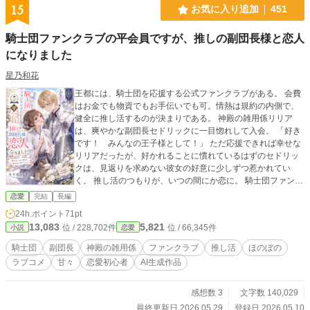
ストーリー！ ✧• ───── ✾ ───── •✧ ✿高邑杏璃・タカム
15
お気に入り追加
451
ラアンリ(23) 狂言界の名門として知られる高邑家のお嬢様、
人間国宝の孫、推し一筋の保育士、オシャレに興味のない残
騎士団ファンクラブの平会員ですが、推しの副団長様と恋人
念女子 ✿鷹村央輔・タカムラオウスケ(33) 業界ナンバーワン
になりました
鷹村美容整形クリニックの副院長、実は財閥系企業・鷹村グ
ループの御曹司、アニキャラ・氷のプリンスに似たクールな
星乃和花
容貌のせいで『美容界の氷のプリンス』と呼ばれている、あ
る事情からソロ活を満喫中 ✧• ───── ✾ ───── •✧ ※R描
王都には、騎士団を応援する公式ファンクラブがある。 会費
写には章題に『※』表記 ※この作品はフィクションです。実
はお金でも物資でもお手伝いでも可。情熱は規約の内側で、
在の人物・団体とは一切関係ありません ※随時概要含め本文
健全に推し活するのが決まりである。 神殿の雑用係リリア
の改稿や修正等をしています。 ✿初公開23.10.18✿
は、爽やかな副団長セドリックに一目惚れして入会。 「好き
です！ みんなの王子様として！」 ただ応援できれば幸せな
リリアだったが、好かれることに慣れているはずのセドリッ
クは、見返りを求めない彼女の好意に少しずつ惹かれてい
く。 推し活のつもりが、いつの間にか恋に。 騎士団ファンク
ラブから始まる、ほのぼの甘々ラブコメ。 ◇完結済ー本編10
恋愛
完結
長編
話＋番外編3話◇
24h.ポイント
71pt
13,083
5,821
位 / 228,702件
位 / 66,345件
小説
恋愛
騎士団
副団長
神殿の雑用係
ファンクラブ
推し活
ほのぼの
ラブコメ
甘々
恋愛初心者
AI生成作品
感想数 3
文字数 140,029
最終更新日 2026.05.29
登録日 2026.05.10