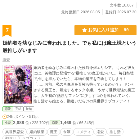
文字数 16,067
最終更新日 2026.08.05
登録日 2026.07.30
7
お気に入り追加
99
婚約者を幼なじみに奪われました。でも私には魔王様という
最推しがいます
由香
婚約者を幼なじみに奪われた侯爵令嬢エリシア。 けれど彼女
には、英雄譚に登場する”最推し”の魔王様がいた。 毎日祭壇
で推しを拝んでいたら、本物の魔王を召喚してしまう！
「……お前、私の肖像画を百枚も持っているのか？」 ドン引
きする魔王と、暴走するオタク令嬢。 やがて世界最強の魔王
は、人生初の”熱烈なファン”に少しずつ心を奪われていく。
推し活から始まる、勘違いだらけの異世界ラブコメディ！
恋愛
完結
短編
24h.ポイント
511pt
2,688
1,469
位 / 228,702件
位 / 66,345件
小説
恋愛
異世界恋愛
婚約破棄
魔王
令嬢
コメディ
溺愛
推し活
勘違い
ラブコメ