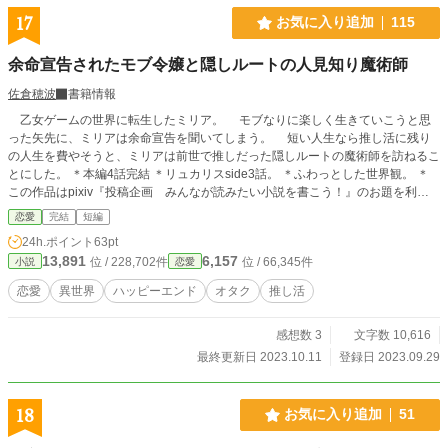
17
お気に入り追加
115
余命宣告されたモブ令嬢と隠しルートの人見知り魔術師
佐倉穂波
書籍情報
乙女ゲームの世界に転生したミリア。 モブなりに楽しく生きていこうと思
った矢先に、ミリアは余命宣告を聞いてしまう。 短い人生なら推し活に残り
の人生を費やそうと、ミリアは前世で推しだった隠しルートの魔術師を訪ねるこ
とにした。 ＊本編4話完結 ＊リュカリスside3話。 ＊ふわっとした世界観。 ＊
この作品はpixiv『投稿企画 みんなが読みたい小説を書こう！』のお題を利用
し創作したものです。 https://www.pixiv.net/novel/contest/yomitainovel
恋愛
完結
短編
24h.ポイント
63pt
13,891
6,157
位 / 228,702件
位 / 66,345件
小説
恋愛
恋愛
異世界
ハッピーエンド
オタク
推し活
感想数 3
文字数 10,616
最終更新日 2023.10.11
登録日 2023.09.29
18
お気に入り追加
51