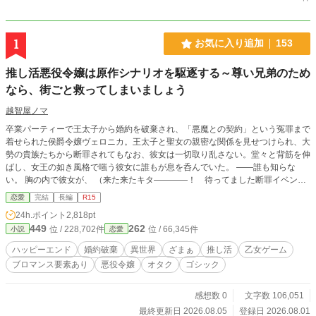
1
お気に入り追加
153
推し活悪役令嬢は原作シナリオを駆逐する～尊い兄弟のため
なら、街ごと救ってしまいましょう
越智屋ノマ
卒業パーティーで王太子から婚約を破棄され、「悪魔との契約」という冤罪まで
着せられた侯爵令嬢ヴェロニカ。王太子と聖女の親密な関係を見せつけられ、大
勢の貴族たちから断罪されてもなお、彼女は一切取り乱さない。堂々と背筋を伸
ばし、女王の如き風格で嗤う彼女に誰もが息を呑んでいた。 ――誰も知らな
い。 胸の内で彼女が、 （来た来たキタ――――！ 待ってました断罪イベント
ぉお！ 多対一の断罪シチュで悪女の笑みとか尊み限界突破で全オレが泣いたぁ
恋愛
完結
長編
R15
――！！） などと歓喜し、脳汁を噴き散らかしていたことなど。 前世は平凡な
24h.ポイント
2,818pt
日本人。 空気を読んで生きるあまり、あわれな社畜で終わってしまった。でも
449
262
位 / 228,702件
位 / 66,345件
小説
恋愛
本当は、悪役キャラをこよなく愛する「隠れオタク」だったのだ。 そして今世
は、憧れの悪役令嬢！ 目指すはもちろん追放ENDだ。推し兄弟が支配する
ハッピーエンド
婚約破棄
異世界
ざまぁ
推し活
乙女ゲーム
「罪人の街」に行くために、冤罪も断罪もむしろ大歓迎だった。 しかし推しを
ブロマンス要素あり
悪役令嬢
オタク
ゴシック
陰から愛でるだけのはずが、悪魔や陰謀、王国を揺るがす騒動にまで巻き込まれ
て……？ 「推し兄弟を愛でるためなら、まるごと救ってさしあげましょう」 嫌
われ上等・推し活最優先の悪役令嬢が、罪人の街で無双する勘違いコメディ、開
感想数 0
文字数 106,051
幕――！
最終更新日 2026.08.05
登録日 2026.08.01