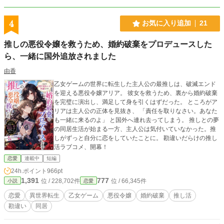
4
お気に入り追加
21
推しの悪役令嬢を救うため、婚約破棄をプロデュースした
ら、一緒に国外追放されました
由香
乙女ゲームの世界に転生した主人公の最推しは、破滅エンド
を迎える悪役令嬢アリア。 彼女を救うため、裏から婚約破棄
を完璧に演出し、満足して身を引くはずだった。 ところがア
リアは主人公の正体を見抜き、 「責任を取りなさい。あなた
も一緒に来るのよ」 と国外へ連れ去ってしまう。 推しとの夢
の同居生活が始まる一方、主人公は気付いていなかった。推
しがずっと自分に恋をしていたことに。 勘違いだらけの推し
活ラブコメ、開幕！
恋愛
連載中
短編
24h.ポイント
966pt
1,391
777
位 / 228,702件
位 / 66,345件
小説
恋愛
恋愛
異世界転生
乙女ゲーム
悪役令嬢
婚約破棄
推し活
勘違い
同居