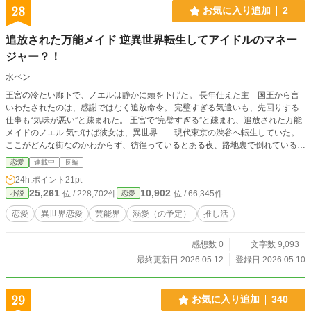
28
お気に入り追加
2
追放された万能メイド 逆異世界転生してアイドルのマネー
ジャー？！
水ペン
王宮の冷たい廊下で、ノエルは静かに頭を下げた。 長年仕えた主 国王から言
いわたされたのは、感謝ではなく追放命令。 完璧すぎる気遣いも、先回りする
仕事も“気味が悪い”と疎まれた。 王宮で“完璧すぎる”と疎まれ、追放された万能
メイドのノエル 気づけば彼女は、異世界――現代東京の渋谷へ転生していた。
ここがどんな街なのかわからず、彷徨っているとある夜、路地裏で倒れている美
青年を発見する。 彼は今人気急上昇中のアイドルグループ 『Frozen（フローズ
恋愛
連載中
長編
ン）』のセンター・神崎レンだった。 過密スケジュール、荒れた食生活、崩壊
24h.ポイント
21pt
寸前の人間関係。 完璧な気配りと異常な家事能力でレンを支えたノエルは、な
25,261
10,902
位 / 228,702件
位 / 66,345件
小説
恋愛
ぜかそのまま新人マネージャー（お試し）として働くことに！？
恋愛
異世界恋愛
芸能界
溺愛（の予定）
推し活
感想数 0
文字数 9,093
最終更新日 2026.05.12
登録日 2026.05.10
29
お気に入り追加
340