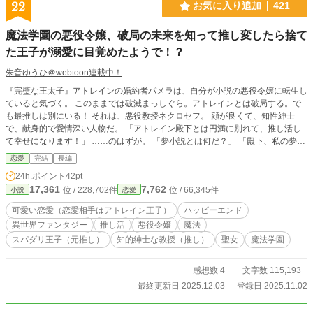
22
お気に入り追加
421
魔法学園の悪役令嬢、破局の未来を知って推し変したら捨て
た王子が溺愛に目覚めたようで！？
朱音ゆうひ＠webtoon連載中！
『完璧な王太子』アトレインの婚約者パメラは、自分が小説の悪役令嬢に転生し
ていると気づく。 このままでは破滅まっしぐら。アトレインとは破局する。で
も最推しは別にいる！ それは、悪役教授ネクロセフ。 顔が良くて、知性紳士
で、献身的で愛情深い人物だ。 「アトレイン殿下とは円満に別れて、推し活し
て幸せになります！」 ……のはずが。 「夢小説とは何だ？」 「殿下、私の夢小
説を読まないでください！」 完璧を演じ続けてきた王太子×悪役を押し付けられ
恋愛
完結
長編
た推し活令嬢。 破滅回避から始まる、魔法学園・溺愛・逆転ラブコメディ！ 小
24h.ポイント
42pt
説家になろうでも同時更新しています（https://ncode.syosetu.com/n5963lh/）。
17,361
7,762
位 / 228,702件
位 / 66,345件
小説
恋愛
可愛い恋愛（恋愛相手はアトレイン王子）
ハッピーエンド
異世界ファンタジー
推し活
悪役令嬢
魔法
スパダリ王子（元推し）
知的紳士な教授（推し）
聖女
魔法学園
感想数 4
文字数 115,193
最終更新日 2025.12.03
登録日 2025.11.02