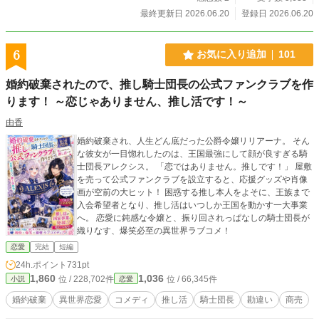
最終更新日 2026.06.20
登録日 2026.06.20
6
お気に入り追加
101
婚約破棄されたので、推し騎士団長の公式ファンクラブを作
ります！ ～恋じゃありません、推し活です！～
由香
婚約破棄され、人生どん底だった公爵令嬢リリアーナ。 そん
な彼女が一目惚れしたのは、王国最強にして顔が良すぎる騎
士団長アレクシス。 「恋ではありません。推しです！」 屋敷
を売って公式ファンクラブを設立すると、応援グッズや肖像
画が空前の大ヒット！ 困惑する推し本人をよそに、王族まで
入会希望者となり、推し活はいつしか王国を動かす一大事業
へ。 恋愛に鈍感な令嬢と、振り回されっぱなしの騎士団長が
織りなす、爆笑必至の異世界ラブコメ！
恋愛
完結
短編
24h.ポイント
731pt
1,860
1,036
位 / 228,702件
位 / 66,345件
小説
恋愛
婚約破棄
異世界恋愛
コメディ
推し活
騎士団長
勘違い
商売