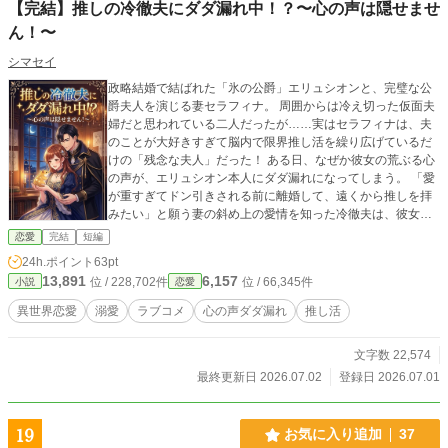
【完結】推しの冷徹夫にダダ漏れ中！？〜心の声は隠せませ
ん！〜
シマセイ
政略結婚で結ばれた「氷の公爵」エリュシオンと、完璧な公
爵夫人を演じる妻セラフィナ。 周囲からは冷え切った仮面夫
婦だと思われている二人だったが……実はセラフィナは、夫
のことが大好きすぎて脳内で限界推し活を繰り広げているだ
けの「残念な夫人」だった！ ある日、なぜか彼女の荒ぶる心
の声が、エリュシオン本人にダダ漏れになってしまう。 「愛
が重すぎてドン引きされる前に離婚して、遠くから推しを拝
みたい」と願う妻の斜め上の愛情を知った冷徹夫は、彼女を
絶対に逃がさないよう、密かに怒涛の溺愛包囲網を敷き始め
恋愛
完結
短編
て――！？ 絶対に離婚したくない（独占欲全開の）夫と、好
24h.ポイント
63pt
きすぎて離婚したい（推し活脳の）妻。 ダダ漏れの心の声が
13,891
6,157
位 / 228,702件
位 / 66,345件
小説
恋愛
引き起こす、すれ違っているのに完全両思いな溺愛ラブコメ
ディ！
異世界恋愛
溺愛
ラブコメ
心の声ダダ漏れ
推し活
文字数 22,574
最終更新日 2026.07.02
登録日 2026.07.01
19
お気に入り追加
37