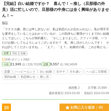
【完結】白い結婚ですか？ 喜んで！～推し（旦那様の外
見）活に忙しいので、旦那様の中身には全く興味がありませ
ん！～
猫石
「ラテスカ嬢。君には申し訳ないが、私は初恋の人が忘れられない。私が理不尽
な要求をしていることはわかっているが、この気持ちに整理がつくまで白い結婚
としてほしい。こちらが契約書だ」 「かしこまりました。クフィーダ様。一つ
だけお願いしてもよろしゅうございますか？ 私、推し活がしたいんです！ そ
れは許してくださいますね。」 「え？」 「え？」 結婚式の夜。 これが私たち夫
婦の最初の会話だった。 ⚠️注意書き⚠️ ☆このお話は完全フィクションです、創
恋愛
完結
短編
作です、妄想の作り話です。現実世界と混同せず、あぁ、ファンタジーだもん
24h.ポイント
28pt
な、と、念頭に置いてお読みください。 ☆作者の趣味嗜好作品です。イラッと
21,945
9,557
位 / 228,702件
位 / 66,345件
小説
恋愛
したり、ムカッとしたりした時には、そっと別の素敵な作家さんの作品を検索し
てお読みください。（自己防衛大事！） ☆誤字脱字、誤変換が多いのは、作者
恋愛
ハッピーエンド
白い結婚
元サヤ
すれ違い
へっぽこ旦那様
のせいです。頑張って音読してチェックして！頑張ってますが、ごめんなさい、
契約結婚
初恋拗らせ
推し活
許してください。 ☆ゆるっふわっ設定です。 ☆小説家のなろう様にも投稿して
います ☆3話完結です。（3月9日0時、6時、12時に更新です。）
感想数 2
文字数 15,889
最終更新日 2024.03.09
登録日 2024.03.09
26
お気に入り追加
63