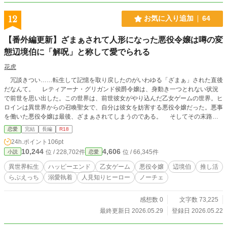
12
お気に入り追加
64
【番外編更新】ざまぁされて人形になった悪役令嬢は噂の変
態辺境伯に「解呪」と称して愛でられる
花虎
冗談きつい……転生して記憶を取り戻したのがいわゆる「ざまぁ」された直後
だなんて。 レティアーナ・グリガンド侯爵令嬢は、身動き一つとれない状況
で前世を思い出した。この世界は、前世彼女がやり込んだ乙女ゲームの世界。ヒ
ロインは異世界からの召喚聖女で、自分は彼女を妨害する悪役令嬢だった。悪事
を働いた悪役令嬢は最後、ざまぁされてしまうのである。 そしてその末路は
全てのルートで同じ。魔法使いに人形に姿を変えられて売られてしまう。つま
恋愛
完結
長編
R18
り、意識はあっても身体が人形なので一切動かせないし言葉を発することも出来
24h.ポイント
106pt
ない。 こんな転生、何の意味があるのよ！？ しかも露店で雑多に他の人形に
10,244
4,606
位 / 228,702件
位 / 66,345件
小説
恋愛
埋もれている状況だ。このままどうなってしまうかわからないレティアーナが、
恐怖に慄いていると、突如誰かに掴まれて人形の山から引き上げられる。眼前に
異世界転生
ハッピーエンド
乙女ゲーム
悪役令嬢
辺境伯
推し活
迫ったのは麗しい美貌を持つ噂の変態辺境伯。 彼は……、社交界にも出ず、
らぶえっち
溺愛執着
人見知りヒーロー
ノーチェ
人形ばかり集めて愛でているという美しいけれど変態だと噂の人！ 一体どう
なる！？私の運命！ ざまぁされて人形となり現状打破を模索する悪役令嬢（1
8）×「解呪」を理由に溺愛する変態魔法使い辺境伯（26）のラブコメです。…
感想数 0
文字数 73,225
ラブコメかなぁ？ ※ムーンライトノベルズ掲載作品です。
最終更新日 2026.05.29
登録日 2026.05.22