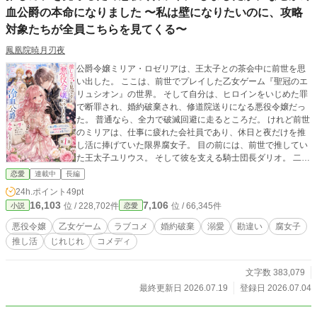
血公爵の本命になりました 〜私は壁になりたいのに、攻略
対象たちが全員こちらを見てくる〜
鳳凰院暁月刃夜
公爵令嬢ミリア・ロゼリアは、王太子との茶会中に前世を思
い出した。 ここは、前世でプレイした乙女ゲーム『聖冠のエ
リュシオン』の世界。 そして自分は、ヒロインをいじめた罪
で断罪され、婚約破棄され、修道院送りになる悪役令嬢だっ
た。 普通なら、全力で破滅回避に走るところだ。 けれど前世
のミリアは、仕事に疲れた会社員であり、休日と夜だけを推
し活に捧げていた限界腐女子。 目の前には、前世で推してい
た王太子ユリウス。 そして彼を支える騎士団長ダリオ。 二人
が並んでいる。 話している。 目線だけで通じ合っている。
恋愛
連載中
長編
「待って。公式が呼吸している……！」 ミリアは決意した。
24h.ポイント
49pt
ヒロインをいじめない。 王太子に執着しない。 推しカプの邪
16,103
7,106
位 / 228,702件
位 / 66,345件
小説
恋愛
魔をしない。 そして、自分はそっと壁になる。 ……はずだっ
た。 王太子との婚約解消を目指せば、なぜか王太子の好感度
悪役令嬢
乙女ゲーム
ラブコメ
婚約破棄
溺愛
勘違い
腐女子
が上がり。 ヒロインを助ければ、「お姉様」と懐かれ。 騎士
推し活
じれじれ
コメディ
団長を王太子のそばに戻そうとすれば、真剣に心配され。 さ
らに、笑わないことで有名な冷血公爵レオンハルトにまで目
をつけられてしまう。 「違いますわ！ 私は恋愛したいので
文字数 383,079
はなく、恋愛を観測したいのです！」 壁になりたい悪役令嬢
最終更新日 2026.07.19
登録日 2026.07.04
と、そんな彼女を逃がす気のない冷血公爵。 推し活、勘違
い、婚約破棄未遂、ヒロイン懐き、そしてじれじれ溺愛。 こ