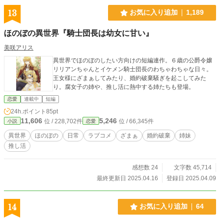
13
お気に入り追加
1,189
ほのぼの異世界『騎士団長は幼女に甘い』
美咲アリス
異世界でほのぼのしたい方向けの短編連作。６歳の公爵令嬢
リリアンちゃんとイケメン騎士団長のわちゃわちゃな日々。
王女様にざまぁしてみたり、婚約破棄騒ぎを起こしてみた
り。腐女子の姉や、推し活に熱中する姉たちも登場。
恋愛
連載中
短編
24h.ポイント
85pt
11,606
5,246
位 / 228,702件
位 / 66,345件
小説
恋愛
異世界
ほのぼの
日常
ラブコメ
ざまぁ
婚約破棄
姉妹
推し活
感想数 24
文字数 45,714
最終更新日 2025.04.16
登録日 2025.04.09
14
お気に入り追加
64