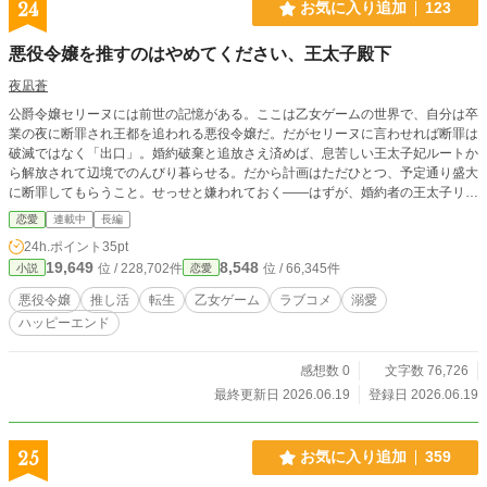
24
お気に入り追加
123
悪役令嬢を推すのはやめてください、王太子殿下
夜凪蒼
公爵令嬢セリーヌには前世の記憶がある。ここは乙女ゲームの世界で、自分は卒
業の夜に断罪され王都を追われる悪役令嬢だ。だがセリーヌに言わせれば断罪は
破滅ではなく「出口」。婚約破棄と追放さえ済めば、息苦しい王太子妃ルートか
ら解放されて辺境でのんびり暮らせる。だから計画はただひとつ、予定通り盛大
に断罪してもらうこと。せっせと嫌われておく——はずが、婚約者の王太子リオ
ネルは、なぜか彼女のガチ推しだった。塩対応すれば「尊い」と観察日記に書き
恋愛
連載中
長編
留め、悪事は勝手に美談へ変換する。推され度が上がるほど断罪は遠のいてい
24h.ポイント
35pt
く。断罪されたい令嬢と、推すのをやめない王太子の空回りラブコメ。※本作は
19,649
8,548
位 / 228,702件
位 / 66,345件
小説
恋愛
『カクヨム』『小説家になろう』にも掲載しています。
悪役令嬢
推し活
転生
乙女ゲーム
ラブコメ
溺愛
ハッピーエンド
感想数 0
文字数 76,726
最終更新日 2026.06.19
登録日 2026.06.19
25
お気に入り追加
359