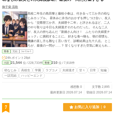
御子柴 流歌
高校二年生の島田黎と藤枝小春は、付き合って三か月の幼な
じみカップル。 昼休みに弁当のおかずを押しつけ合い、友人
から「交際歴三か月、夫婦歴十二年」と評されるほど、二人
のやり取りは今日も夫婦漫才そのものだった。 そんな二人
が、友人の持ち込んだ『新婚さん向け！ ふたりの夫婦度チ
ェック』に挑戦することに。 好きな食べ物も、朝の習慣も、
機嫌の直し方も難なく言い当て、診断結果は九十八点。 とこ
ろが、最後の一問が……？ 甘くなりすぎた空気に耐えられな
い幼なじみカップルが、全力で夫婦漫才へ逃げ戻る、学園ラ
青春
完結
ｼｮｰﾄｼｮｰﾄ
ブコメ短編。
24h.ポイント
28pt
21,544
210
位 / 228,733件
位 / 7,918件
小説
青春
幼なじみ
高校生
学園
ラブコメ
夫婦漫才
甘々
日常
短編
一話完結
ハッピーエンド
感想数 0
文字数 2,895
最終更新日 2026.07.14
登録日 2026.07.14
7
お気に入り追加
0