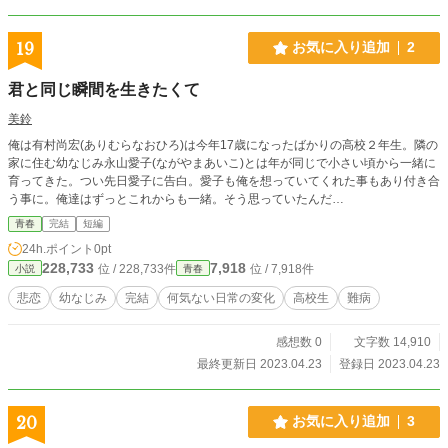
19
お気に入り追加
2
君と同じ瞬間を生きたくて
美鈴
俺は有村尚宏(ありむらなおひろ)は今年17歳になったばかりの高校２年生。隣の
家に住む幼なじみ永山愛子(ながやまあいこ)とは年が同じで小さい頃から一緒に
育ってきた。つい先日愛子に告白。愛子も俺を想っていてくれた事もあり付き合
う事に。俺達はずっとこれからも一緒。そう思っていたんだ…
青春
完結
短編
24h.ポイント
0pt
228,733
7,918
位 / 228,733件
位 / 7,918件
小説
青春
悲恋
幼なじみ
完結
何気ない日常の変化
高校生
難病
感想数 0
文字数 14,910
最終更新日 2023.04.23
登録日 2023.04.23
20
お気に入り追加
3