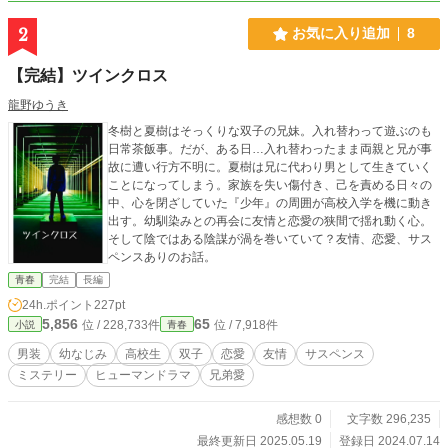
2
お気に入り追加
8
【完結】ツインクロス
龍野ゆうき
冬樹と夏樹はそっくりな双子の兄妹。入れ替わって遊ぶのも
日常茶飯事。だが、ある日…入れ替わったまま両親と兄が事
故に遭い行方不明に。夏樹は兄に代わり男として生きていく
ことになってしまう。家族を失い傷付き、己を責める日々の
中、心を閉ざしていた『少年』の周囲が高校入学を機に動き
出す。幼馴染みとの再会に友情と恋愛の狭間で揺れ動く心。
そして陰ではある陰謀が渦を巻いていて？友情、恋愛、サス
ペンスありのお話。
青春
完結
長編
24h.ポイント
227pt
5,856
65
位 / 228,733件
位 / 7,918件
小説
青春
男装
幼なじみ
高校生
双子
恋愛
友情
サスペンス
ミステリー
ヒューマンドラマ
兄弟愛
感想数 0
文字数 296,235
最終更新日 2025.05.19
登録日 2024.07.14