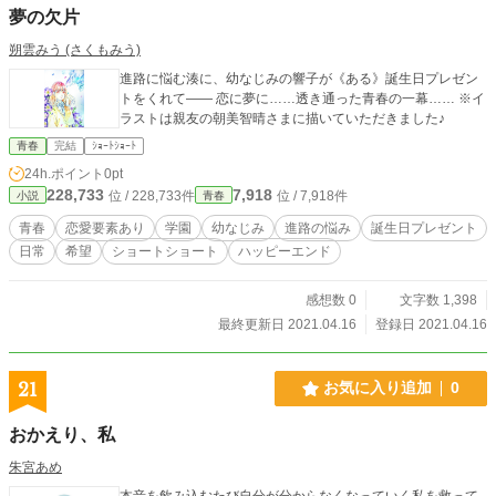
夢の欠片
朔雲みう (さくもみう)
進路に悩む湊に、幼なじみの響子が《ある》誕生日プレゼン
トをくれて―― 恋に夢に……透き通った青春の一幕…… ※イ
ラストは親友の朝美智晴さまに描いていただきました♪
青春
完結
ｼｮｰﾄｼｮｰﾄ
24h.ポイント
0pt
228,733
7,918
位 / 228,733件
位 / 7,918件
小説
青春
青春
恋愛要素あり
学園
幼なじみ
進路の悩み
誕生日プレゼント
日常
希望
ショートショート
ハッピーエンド
感想数 0
文字数 1,398
最終更新日 2021.04.16
登録日 2021.04.16
21
お気に入り追加
0
おかえり、私
朱宮あめ
本音を飲み込むたび自分が分からなくなっていく私を救って