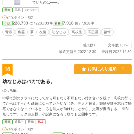
ていたのは――。
青春
完結
ｼｮｰﾄｼｮｰﾄ
24h.ポイント
0pt
228,733
7,918
位 / 228,733件
位 / 7,918件
小説
青春
青春
幽霊
夢
友情
幼なじみ
高校生
不思議
後悔
感想数 0
文字数 1,857
最終更新日 2022.12.30
登録日 2022.12.30
16
お気に入り追加
1
幼なじみはバカである。
ぼっち飯
中学で別のクラスになってから可もなく不可もない付き合いを続け、高校に行っ
てからはすっかり疎遠になっていた幼なじみ、理人と輝良。輝良が鍵を忘れて帰
宅できなくなっているところを理人が助けたことから、交流が復活する。 ※BL
無しです。カクヨム様、小説家になろう様でも公開中です。
青春
連載中
長編
R15
24h.ポイント
0pt