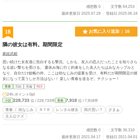
感想数 0
文字数 64,253
最終更新日 2025.07.29
登録日 2025.06.18
18
お気に入り追加
16
隣の彼女は有料。期間限定
家紋武範
思い続けた女友達に告白するも撃沈。しかも、友人の恋人だったことを知りさら
なる追い撃ちを受ける。 夏休み海に行く約束をした友人たちはみなカップルと
なり、自分だけ蚊帳の外。ここは幼なじみの提案を受け、有料だが期間限定の彼
女になって貰うしか方法はない！ 楽しい青春を送るぞ。チクショー！
青春
完結
長編
R15
24h.ポイント
0pt
228,733
7,918
位 / 228,733件
位 / 7,918件
小説
青春
青春
幼なじみ
ＮＴＲ
レンタル彼女
両片思い？
ざまぁ
主人公クズ
感想数 0
文字数 36,310
最終更新日 2021.04.17
登録日 2021.04.01