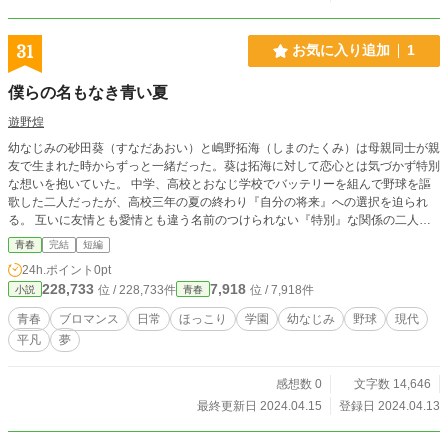
31
お気に入り追加
1
僕らの名もなき青い夏
遊野煌
幼なじみの砂田葵（すなだあおい）と嶋野拓海（しまのたくみ）は母親同士が親
友で生まれた時からずっと一緒だった。葵は拓海に対して恋心とは気づかず特別
な想いを抱いていた。 中学、高校とおなじ学校でバッテリーを組んで野球を謳
歌した二人だったが、高校三年の夏の終わり『自分の将来』への選択を迫られ
る。 互いに友情とも愛情とも違う名前のつけられない『特別』な関係の二人
は、悩み、葛藤しながらもそれぞれの未来に向かってそれぞれの選択を模索して
青春
完結
短編
いく。 ──互いの未来の延長線上に互いの存在があることを強く願いながら……
24h.ポイント
0pt
※青春ブロマンスをテーマにしています。
228,733
7,918
位 / 228,733件
位 / 7,918件
小説
青春
青春
ブロマンス
日常
ほっこり
学園
幼なじみ
野球
現代
平凡
夢
感想数 0
文字数 14,646
最終更新日 2024.04.15
登録日 2024.04.13