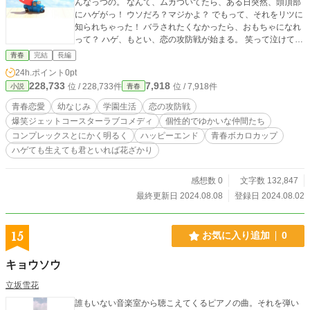
んなっつの。 なんて、ムカついてたら、ある日突然、頭頂部
にハゲがっ！ ウソだろ？マジかよ？ でもって、それをリツに
知られちゃった！ バラされたくなかったら、おもちゃになれ
って？ ハゲ、もとい、恋の攻防戦が始まる。 笑って泣けて元
気が出る！ハイテンションラブコメディ開幕！ 【完結】あり
青春
完結
長編
がとうございました！
24h.ポイント
0pt
228,733
7,918
位 / 228,733件
位 / 7,918件
小説
青春
青春恋愛
幼なじみ
学園生活
恋の攻防戦
爆笑ジェットコースターラブコメディ
個性的でゆかいな仲間たち
コンプレックスとにかく明るく
ハッピーエンド
青春ボカロカップ
ハゲても生えても君といれば花ざかり
感想数 0
文字数 132,847
最終更新日 2024.08.08
登録日 2024.08.02
15
お気に入り追加
0
キョウソウ
立坂雪花
誰もいない音楽室から聴こえてくるピアノの曲。それを弾い