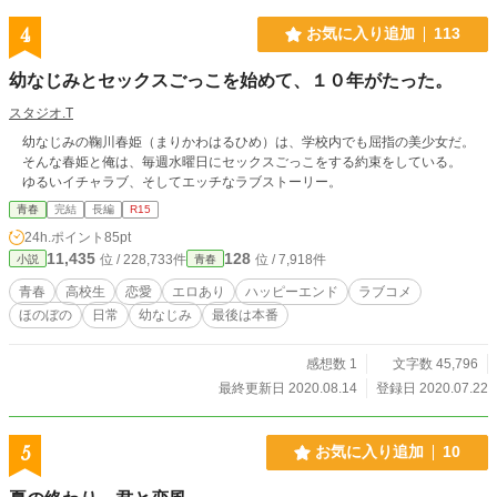
4
お気に入り追加
113
幼なじみとセックスごっこを始めて、１０年がたった。
スタジオ.T
幼なじみの鞠川春姫（まりかわはるひめ）は、学校内でも屈指の美少女だ。
そんな春姫と俺は、毎週水曜日にセックスごっこをする約束をしている。
ゆるいイチャラブ、そしてエッチなラブストーリー。
青春
完結
長編
R15
24h.ポイント
85pt
11,435
128
位 / 228,733件
位 / 7,918件
小説
青春
青春
高校生
恋愛
エロあり
ハッピーエンド
ラブコメ
ほのぼの
日常
幼なじみ
最後は本番
感想数 1
文字数 45,796
最終更新日 2020.08.14
登録日 2020.07.22
5
お気に入り追加
10