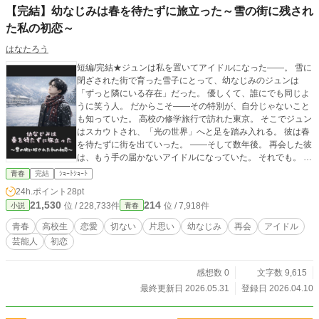
【完結】幼なじみは春を待たずに旅立った～雪の街に残され
た私の初恋～
はなたろう
短編/完結★ジュンは私を置いてアイドルになった――。 雪に
閉ざされた街で育った雪子にとって、幼なじみのジュンは
「ずっと隣にいる存在」だった。 優しくて、誰にでも同じよ
うに笑う人。 だからこそ――その特別が、自分じゃないこと
も知っていた。 高校の修学旅行で訪れた東京。 そこでジュン
はスカウトされ、「光の世界」へと足を踏み入れる。 彼は春
を待たずに街を出ていった。 ――そして数年後。 再会した彼
は、もう手の届かないアイドルになっていた。 それでも。 か
つて自分がかけた一言が、彼の背中を押していたと知ったと
青春
完結
ｼｮｰﾄｼｮｰﾄ
き―― 止まっていた時間が、静かに動き出す。 これは、初恋
24h.ポイント
28pt
を置いていかれた私が、もう一度前に進むまでの物語。 ★皆
21,530
214
位 / 228,733件
位 / 7,918件
小説
青春
様からの反応が執筆のエネルギー源です。 いいな～と思った
ら、お気に入りや♡をポチっとお願いいたします🎵
青春
高校生
恋愛
切ない
片思い
幼なじみ
再会
アイドル
芸能人
初恋
感想数 0
文字数 9,615
最終更新日 2026.05.31
登録日 2026.04.10