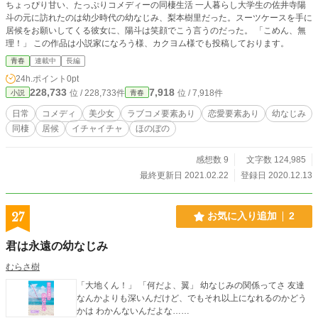
ちょっぴり甘い、たっぷりコメディーの同棲生活 一人暮らし大学生の佐井寺陽
斗の元に訪れたのは幼少時代の幼なじみ、梨本樹里だった。スーツケースを手に
居候をお願いしてくる彼女に、陽斗は笑顔でこう言うのだった。 「こめん、無
理！」 この作品は小説家になろう様、カクヨム様でも投稿しております。
青春
連載中
長編
24h.ポイント
0pt
228,733
7,918
位 / 228,733件
位 / 7,918件
小説
青春
日常
コメディ
美少女
ラブコメ要素あり
恋愛要素あり
幼なじみ
同棲
居候
イチャイチャ
ほのぼの
感想数 9
文字数 124,985
最終更新日 2021.02.22
登録日 2020.12.13
27
お気に入り追加
2
君は永遠の幼なじみ
むらさ樹
「大地くん！」 「何だよ、翼」 幼なじみの関係ってさ 友達
なんかよりも深いんだけど、でもそれ以上になれるのかどう
かは わかんないんだよな……