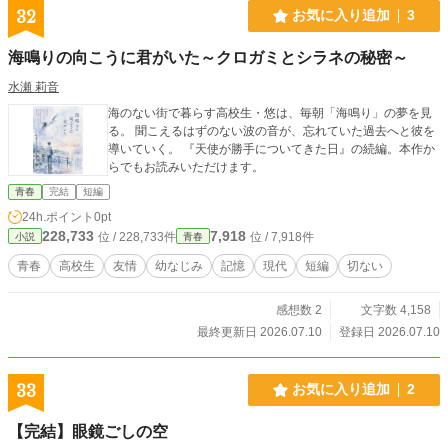
32
お気に入り追加
3
海鳴りの向こうに君がいた～クロガミとシラネの秘密～
水瀬 莉音
海のない街で暮らす高校生・悠は、毎朝「海鳴り」の夢を見
る。 聞こえるはずのない波の音が、忘れていた過去へと彼を
導いていく。 『天使が勝手についてきた日』の続編。本作か
らでもお読みいただけます。
青春
完結
短編
24h.ポイント
0pt
228,733
7,918
位 / 228,733件
位 / 7,918件
小説
青春
青春
高校生
友情
幼なじみ
記憶
現代
短編
切ない
感想数 2
文字数 4,158
最終更新日 2026.07.10
登録日 2026.07.10
33
お気に入り追加
2
【完結】眼鏡ごしの空