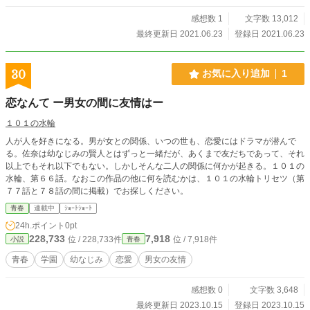
感想数 1
文字数 13,012
最終更新日 2021.06.23
登録日 2021.06.23
30
お気に入り追加
1
恋なんて ー男女の間に友情はー
１０１の水輪
人が人を好きになる。男が女との関係、いつの世も、恋愛にはドラマが潜んで
る。佐奈は幼なじみの賢人とはずっと一緒だが、あくまで友だちであって、それ
以上でもそれ以下でもない。しかしそんな二人の関係に何かが起きる。１０１の
水輪、第６６話。なおこの作品の他に何を読むかは、１０１の水輪トリセツ（第
７７話と７８話の間に掲載）でお探しください。
青春
連載中
ｼｮｰﾄｼｮｰﾄ
24h.ポイント
0pt
228,733
7,918
位 / 228,733件
位 / 7,918件
小説
青春
青春
学園
幼なじみ
恋愛
男女の友情
感想数 0
文字数 3,648
最終更新日 2023.10.15
登録日 2023.10.15