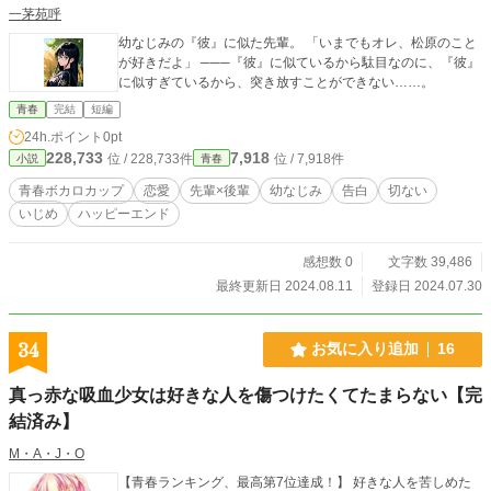
一茅苑呼
幼なじみの『彼』に似た先輩。 「いまでもオレ、松原のこと
が好きだよ」 ───『彼』に似ているから駄目なのに、『彼』
に似すぎているから、突き放すことができない……。
青春
完結
短編
24h.ポイント
0pt
228,733
7,918
位 / 228,733件
位 / 7,918件
小説
青春
青春ボカロカップ
恋愛
先輩×後輩
幼なじみ
告白
切ない
いじめ
ハッピーエンド
感想数 0
文字数 39,486
最終更新日 2024.08.11
登録日 2024.07.30
34
お気に入り追加
16
真っ赤な吸血少女は好きな人を傷つけたくてたまらない【完
結済み】
M・A・J・O
【青春ランキング、最高第7位達成！】 好きな人を苦しめた