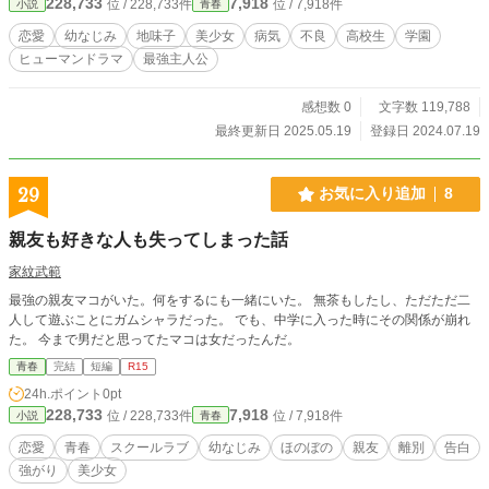
228,733
7,918
位 / 228,733件
位 / 7,918件
小説
青春
恋愛
幼なじみ
地味子
美少女
病気
不良
高校生
学園
ヒューマンドラマ
最強主人公
感想数 0
文字数 119,788
最終更新日 2025.05.19
登録日 2024.07.19
29
お気に入り追加
8
親友も好きな人も失ってしまった話
家紋武範
最強の親友マコがいた。何をするにも一緒にいた。 無茶もしたし、ただただ二
人して遊ぶことにガムシャラだった。 でも、中学に入った時にその関係が崩れ
た。 今まで男だと思ってたマコは女だったんだ。
青春
完結
短編
R15
24h.ポイント
0pt
228,733
7,918
位 / 228,733件
位 / 7,918件
小説
青春
恋愛
青春
スクールラブ
幼なじみ
ほのぼの
親友
離別
告白
強がり
美少女