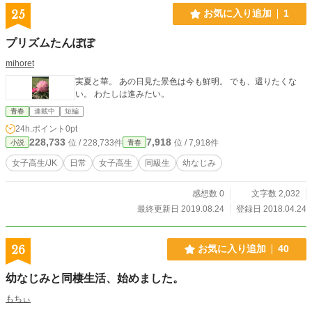
25
お気に入り追加
1
プリズムたんぽぽ
mihoret
実夏と華。 あの日見た景色は今も鮮明。 でも、還りたくな
い。 わたしは進みたい。
青春
連載中
短編
24h.ポイント
0pt
228,733
7,918
位 / 228,733件
位 / 7,918件
小説
青春
女子高生/JK
日常
女子高生
同級生
幼なじみ
感想数 0
文字数 2,032
最終更新日 2019.08.24
登録日 2018.04.24
26
お気に入り追加
40
幼なじみと同棲生活、始めました。
もちぃ