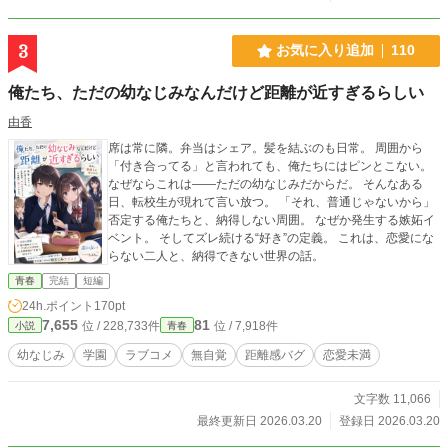
3
お気に入り追加
110
俺たち、ただの幼なじみなんだけど距離が近すぎるらしい
由香
席は常に隣。弁当はシェア。髪を結ぶのも日常。 周囲から
「付き合ってる」と言われても、俺たちにはピンとこない。
なぜならこれは――ただの幼なじみだからだ。 そんなある
日、転校生が現れて言い放つ。 「それ、普通じゃないから」
否定する俺たちと、納得しない周囲。 なぜか発生する嫉妬イ
ベント。 そしてズレ続ける“好き”の定義。 これは、恋愛にな
らない二人と、納得できない世界の話。
青春
完結
短編
24h.ポイント
170pt
7,655
81
位 / 228,733件
位 / 7,918件
小説
青春
幼なじみ
学園
ラブコメ
無自覚
距離感バグ
恋愛未満
文字数 11,066
最終更新日 2026.03.20
登録日 2026.03.20