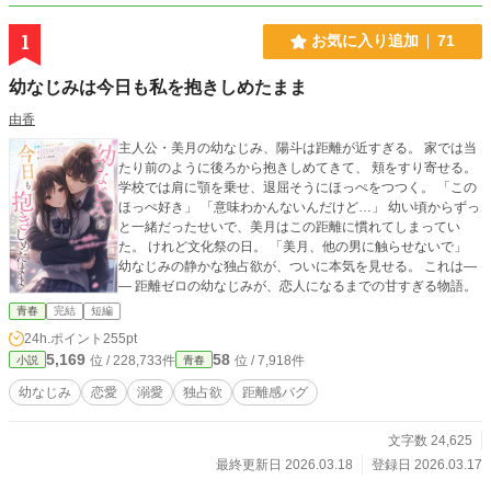
1
お気に入り追加
71
幼なじみは今日も私を抱きしめたまま
由香
主人公・美月の幼なじみ、陽斗は距離が近すぎる。 家では当
たり前のように後ろから抱きしめてきて、 頬をすり寄せる。
学校では肩に顎を乗せ、退屈そうにほっぺをつつく。 「この
ほっぺ好き」 「意味わかんないんだけど…」 幼い頃からずっ
と一緒だったせいで、美月はこの距離に慣れてしまってい
た。 けれど文化祭の日。 「美月、他の男に触らせないで」
幼なじみの静かな独占欲が、ついに本気を見せる。 これは―
― 距離ゼロの幼なじみが、恋人になるまでの甘すぎる物語。
青春
完結
短編
24h.ポイント
255pt
5,169
58
位 / 228,733件
位 / 7,918件
小説
青春
幼なじみ
恋愛
溺愛
独占欲
距離感バグ
文字数 24,625
最終更新日 2026.03.18
登録日 2026.03.17