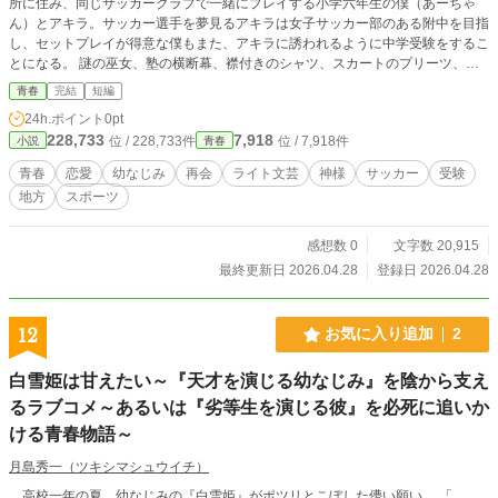
所に住み、同じサッカークラブで一緒にプレイする小学六年生の僕（あーちゃ
ん）とアキラ。サッカー選手を夢見るアキラは女子サッカー部のある附中を目指
し、セットプレイが得意な僕もまた、アキラに誘われるように中学受験をするこ
とになる。 謎の巫女、塾の横断幕、襟付きのシャツ、スカートのプリーツ、そ
して裏山の神社。 受験から八年後、アキラの運転する軽自動車で地元の風景を
青春
完結
短編
巡る中、二人はかつて神様に願ったことと、アキラがついた小さな嘘に向き合
24h.ポイント
0pt
う。
228,733
7,918
位 / 228,733件
位 / 7,918件
小説
青春
青春
恋愛
幼なじみ
再会
ライト文芸
神様
サッカー
受験
地方
スポーツ
感想数 0
文字数 20,915
最終更新日 2026.04.28
登録日 2026.04.28
12
お気に入り追加
2
白雪姫は甘えたい～『天才を演じる幼なじみ』を陰から支え
るラブコメ～あるいは『劣等生を演じる彼』を必死に追いか
ける青春物語～
月島秀一（ツキシマシュウイチ）
高校一年の夏、幼なじみの『白雪姫』がポツリとこぼした儚い願い。 「……