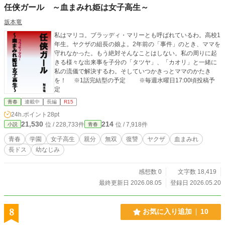
任侠ガール ～血まみれ姫は女子高生～
坂本竜
私はマリコ。ブラッディ・マリーとも呼ばれているわ。高校1
年生。ヤクザの組長の娘よ。2年前の「事件」のとき、ママを
守れなかった。もう絶対そんなことはしない。私の周りに起
きる様々な出来事を子分の「タツヤ」、「カオリ」と一緒に
私の流儀で解決するわ。そしていつかきっとママのかたき
を！ ※1話完結型の予定 ※毎週水曜日17:00頃投稿予
定
青春
連載中
長編
R15
24h.ポイント
28pt
21,530
214
位 / 228,733件
位 / 7,918件
小説
青春
青春
学園
女子高生
親分
無双
復讐
ヤクザ
血まみれ
長ドス
幼なじみ
感想数 0
文字数 18,419
最終更新日 2026.08.05
登録日 2026.05.20
8
お気に入り追加
10