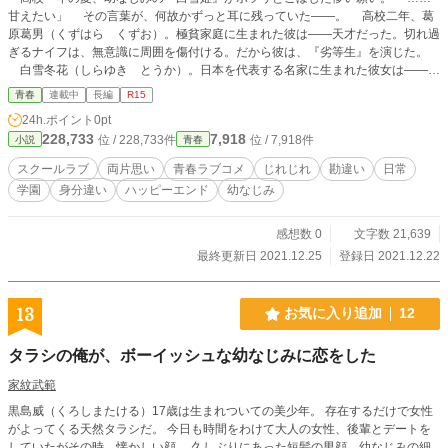
甘えたい」 その言葉が、何故かずっと耳に残っていた――。 高校二年、葛
原葛男（くずはら くずお）。極貧家庭に生まれた彼は――天才だった。切れ過
ぎるナイフは、無意識に周囲を傷付ける。だから彼は、『劣等生』を演じた。
白雪冬花（しらゆき とうか）。日本を代表する名家に生まれた彼女は――凡
才だった。周囲の高い期待に応えなければ、家族として認められない。だから彼
青春
連載中
長編
R15
女は、『天才』を演じた。 幼なじみでありながら正反対の性質を持つ二人
24h.ポイント
0pt
は、小学校卒業と同時に離れ離れとなり、高校生になって偶然再会。 初めは
228,733
7,918
位 / 228,733件
位 / 7,918件
小説
青春
少しギクシャクすることもあったが……生徒会室で一緒に勉強したり、休みの日
にお出かけしたり、風邪を引いて看病してもらったり、甘えたり、甘やかされた
スクールラブ
両片思い
青春ラブコメ
じれじれ
勘違い
日常
り――。 お互いの持たざる部分に惹かれ、次第に気持ちを寄せ合っていく。
学園
身分違い
ハッピーエンド
幼なじみ
これは本当の自分を偽った二人が、徐々にその仮面を外していき、お互いに好
き合っていくという『両片思いの青春ラブコメ』。
感想数 0
文字数 21,639
最終更新日 2021.12.25
登録日 2021.12.22
13
お気に入り追加
12
タラシの俺が、ボーイッシュな幼なじみに恋をした
家紋武範
黒島威（くろしまたける）17歳は生まれついての美少年。 存在するだけで女性
がよってくる天然タラシだ。 今日も時間をわけて大人の女性、後輩とデートを
していたがその時、懐かしい顔。 久しぶりにあった短髪の男顔、幼なじみの細