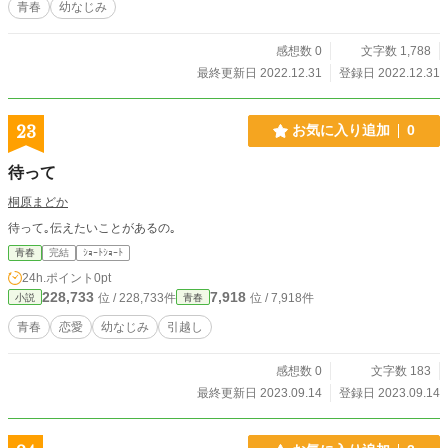
青春
幼なじみ
感想数 0
文字数 1,788
最終更新日 2022.12.31
登録日 2022.12.31
23
お気に入り追加
0
待って
桐原まどか
待って｡伝えたいことがあるの｡
青春
完結
ｼｮｰﾄｼｮｰﾄ
24h.ポイント
0pt
228,733
7,918
位 / 228,733件
位 / 7,918件
小説
青春
青春
恋愛
幼なじみ
引越し
感想数 0
文字数 183
最終更新日 2023.09.14
登録日 2023.09.14