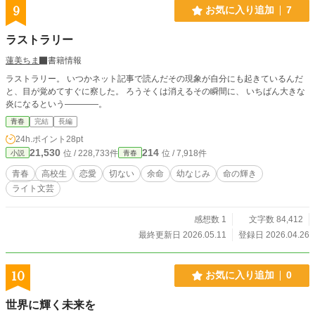
9
お気に入り追加
7
ラストラリー
蓮美ちま
書籍情報
ラストラリー。 いつかネット記事で読んだその現象が自分にも起きているんだ
と、目が覚めてすぐに察した。 ろうそくは消えるその瞬間に、 いちばん大きな
炎になるという――――。
青春
完結
長編
24h.ポイント
28pt
21,530
214
位 / 228,733件
位 / 7,918件
小説
青春
青春
高校生
恋愛
切ない
余命
幼なじみ
命の輝き
ライト文芸
感想数 1
文字数 84,412
最終更新日 2026.05.11
登録日 2026.04.26
10
お気に入り追加
0
世界に輝く未来を