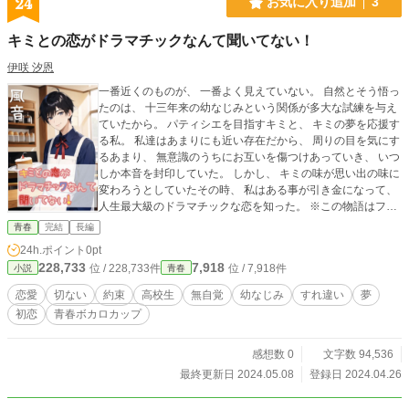
24
お気に入り追加
3
キミとの恋がドラマチックなんて聞いてない！
伊咲 汐恩
一番近くのものが、 一番よく見えていない。 自然とそう悟っ
たのは、 十三年来の幼なじみという関係が多大な試練を与え
ていたから。 パティシエを目指すキミと、 キミの夢を応援す
る私。 私達はあまりにも近い存在だから、 周りの目を気にす
るあまり、 無意識のうちにお互いを傷つけあっていき、 いつ
しか本音を封印していた。 しかし、 キミの味が思い出の味に
変わろうとしていたその時、 私はある事が引き金になって、
人生最大級のドラマチックな恋を知った。 ※この物語はフィ
クションです。 執筆開始 2024/2/22 完結 2024/3/17 ※こちら
青春
完結
長編
の作品は、ノベマ！、野いちご、ベリーズカフェ、小説家に
24h.ポイント
0pt
なろう、魔法のiらんど、エブリスタにも掲載しています。
228,733
7,918
位 / 228,733件
位 / 7,918件
小説
青春
恋愛
切ない
約束
高校生
無自覚
幼なじみ
すれ違い
夢
初恋
青春ボカロカップ
感想数 0
文字数 94,536
最終更新日 2024.05.08
登録日 2024.04.26