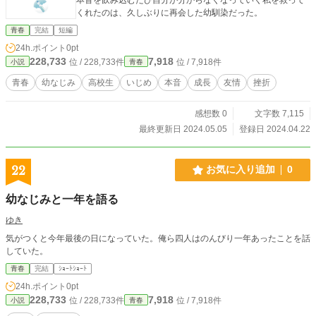
くれたのは、久しぶりに再会した幼馴染だった。
青春
完結
短編
24h.ポイント
0pt
228,733
7,918
位 / 228,733件
位 / 7,918件
小説
青春
青春
幼なじみ
高校生
いじめ
本音
成長
友情
挫折
感想数 0
文字数 7,115
最終更新日 2024.05.05
登録日 2024.04.22
22
お気に入り追加
0
幼なじみと一年を語る
ゆき
気がつくと今年最後の日になっていた。俺ら四人はのんびり一年あったことを話
していた。
青春
完結
ｼｮｰﾄｼｮｰﾄ
24h.ポイント
0pt
228,733
7,918
位 / 228,733件
位 / 7,918件
小説
青春