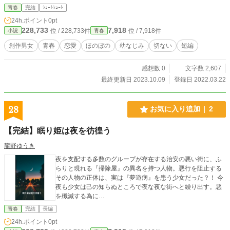
青春
完結
ｼｮｰﾄｼｮｰﾄ
24h.ポイント
0pt
228,733
7,918
位 / 228,733件
位 / 7,918件
小説
青春
創作男女
青春
恋愛
ほのぼの
幼なじみ
切ない
短編
感想数 0
文字数 2,607
最終更新日 2023.10.09
登録日 2022.03.22
28
お気に入り追加
2
【完結】眠り姫は夜を彷徨う
龍野ゆうき
夜を支配する多数のグループが存在する治安の悪い街に、ふ
らりと現れる『掃除屋』の異名を持つ人物。悪行を阻止する
その人物の正体は、実は『夢遊病』を患う少女だった？！ 今
夜も少女は己の知らぬところで夜な夜な街へと繰り出す。悪
を殲滅する為に…
青春
完結
長編
24h.ポイント
0pt