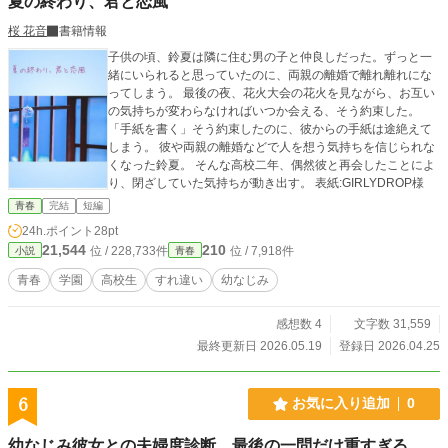
夏の終わり、君と恋風
桜 花音
書籍情報
子供の頃、鈴夏は隣に住む男の子と仲良しだった。ずっと一
緒にいられると思っていたのに、両親の離婚で離れ離れにな
ってしまう。 最後の夜、花火大会の花火を見ながら、お互い
の気持ちが変わらなければいつか会える、そう約束した。
「手紙を書く」そう約束したのに、彼からの手紙は途絶えて
しまう。 彼や両親の離婚などで人を想う気持ちを信じられな
くなった鈴夏。 そんな高校二年、偶然彼と再会したことによ
り、閉ざしていた気持ちが動き出す。 表紙:GIRLYDROP様
青春
完結
短編
24h.ポイント
28pt
21,544
210
位 / 228,733件
位 / 7,918件
小説
青春
青春
学園
高校生
すれ違い
幼なじみ
感想数 4
文字数 31,559
最終更新日 2026.05.19
登録日 2026.04.25
6
お気に入り追加
0
幼なじみ彼女との夫婦度診断、最後の一問だけ重すぎる