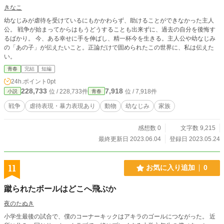
きなこ
幼なじみが虐待を受けているにもかかわらず、助けることができなかった主人
公。 戦争が始まってからはもうどうすることも出来ずに、過去の自分を後悔す
るばかり。 今、ある幸せに手を伸ばし、精一杯今を生きる。主人公や幼なじみ
の「あの子」が伝えたいこと。正論だけで固められたこの世界に、私は伝えた
い。
青春
完結
短編
24h.ポイント
0pt
228,733
7,918
位 / 228,733件
位 / 7,918件
小説
青春
戦争
虐待表現・暴力表現あり
動物
幼なじみ
家族
感想数 0
文字数 9,215
最終更新日 2023.06.04
登録日 2023.05.24
11
お気に入り追加
0
蹴られたボールはどこへ飛ぶか
夜のたぬき
小学生最後の試合で、僕のコーナーキックはアキラのゴールにつながった。 近