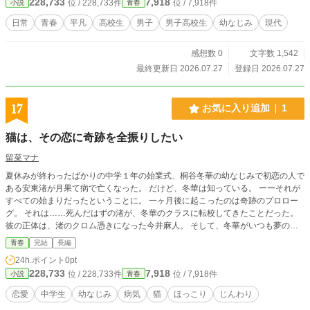
228,733
7,918
位 / 228,733件
位 / 7,918件
小説
青春
日常
青春
平凡
高校生
男子
男子高校生
幼なじみ
現代
感想数 0
文字数 1,542
最終更新日 2026.07.27
登録日 2026.07.27
17
お気に入り追加
1
猫は、その恋に奇跡を全振りしたい
留菜マナ
夏休みが終わったばかりの中学１年の始業式、桐谷冬華の幼なじみで初恋の人で
ある安東渚が月果て病で亡くなった。 だけど、冬華は知っている。 ーーそれが
すべての始まりだったということに。 一ヶ月後に起こったのは奇跡のプロロー
グ。 それは……死んだはずの渚が、冬華のクラスに転校してきたことだった。
彼の正体は、渚のクロム憑きになった今井麻人。 そして、冬華がいつも夢の中
で会っていた『渚に似た男の子』でもあった。 それは待ち焦がれた、二度と会
青春
完結
長編
えないと思っていた愛しい人との再会。 彼が本物じゃなくてもいい。 それで
24h.ポイント
0pt
も、冬華は彼のそばにいたいと思った。 出会いと別れは、誰にも避けがたく訪
228,733
7,918
位 / 228,733件
位 / 7,918件
小説
青春
れるものだから。 少しずつ、確実に。 だからこそ、冬華はもう一度、渚に恋を
したいと願った。 クロム憑きと猫がくれた、この奇跡の中でーー。
恋愛
中学生
幼なじみ
病気
猫
ほっこり
じんわり