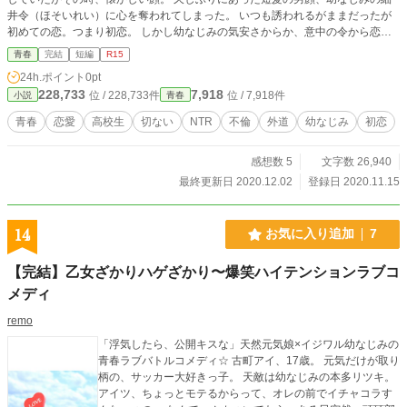
井令（ほそいれい）に心を奪われてしまった。 いつも誘われるがままだったが
初めての恋。つまり初恋。 しかし幼なじみの気安さからか、意中の令から恋の
相談を受けてしまう。 自分の好きな相手からの恋の相談。 タケルはそれにもが
青春
完結
短編
R15
き苦しむ。 【ご注意下さい】 作中、人によっては若干の不快な描写がありま
24h.ポイント
0pt
す。苦手な方は避けて下さい。 ですが最終的には素敵なハッピーエンドに導い
228,733
7,918
位 / 228,733件
位 / 7,918件
小説
青春
ていきます。 最後までお付き合い願います。
青春
恋愛
高校生
切ない
NTR
不倫
外道
幼なじみ
初恋
感想数 5
文字数 26,940
最終更新日 2020.12.02
登録日 2020.11.15
14
お気に入り追加
7
【完結】乙女ざかりハゲざかり〜爆笑ハイテンションラブコ
メディ
remo
「浮気したら、公開キスな」天然元気娘×イジワル幼なじみの
青春ラブバトルコメディ☆ 古町アイ、17歳。 元気だけが取り
柄の、サッカー大好きっ子。 天敵は幼なじみの本多リツキ。
アイツ、ちょっとモテるからって、オレの前でイチャコラす