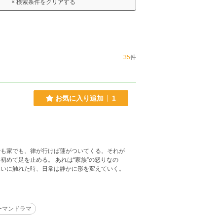
× 検索条件をクリアする
35
件
お気に入り追加
1
でも家でも、律が行けば蓮がついてくる。それが
めて足を止める。 あれは“家族”の怒りなの
想いに触れた時、日常は静かに形を変えていく。
ーマンドラマ