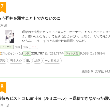
7
もう死神を殺すこともできないのに
刈 煙
理想的で完璧にカッコいい大人が、オーナー。 だからバーテンダーにな
き。嫌いなわけない。でも別に恋じゃない。と思う。 だって分かんねーの。俺は必死に誰かを愛したことなんてな
いもん。 でも、ずっとお前だけは目障りなんだ。
ライト文芸
完結
短編
R15
228,787
9,588
24h.ポイント
0pt
位 / 228,787件
位 / 9,588件
小説
ライト文芸
恋愛
男主人公
BL
純愛
一人称視点
感想数 0
文字数 24,
8
宵待ちビストロ Lumière（ルミエール）～送信できなかった
中岡 始