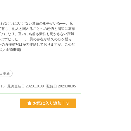
わなければいけない運命の相手がいる──。 広
て育ち、他人と関わることへの恐怖と渇望に葛藤
ダチになり、互いに名前も素性も明かさない距離
はずだった……。 男の存在が晴久の心を揺ら
トの直接描写は極力排除しておりますが、ご心配
晴久」を少し覗いてご判断下さい。 (表紙絵／山碕田鶴)
日更新
215
最終更新日 2023.10.08
登録日 2023.08.05
お気に入り追加
3