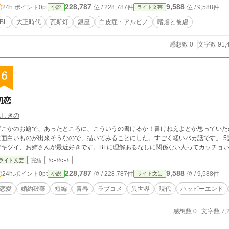
228,787
9,588
24h.ポイント
0pt
位 / 228,787件
位 / 9,588件
小説
ライト文芸
BL
大正時代
瓦斯灯
銀座
白皮症・アルビノ
嗜虐と被虐
感想数 0
文字数 91,
6
初恋
ふしきの
どこかのお題で、あったところに、こういうの書けるか！書けねえよとか思っていた
に面白いものが出来そうなので、描いてみることにした。すごく軽いバカ話です。 5
でキツイ、お姉さんが最近好きです。BLに理解あるなしに関係ない人ってカッチョ
ライト文芸
完結
ｼｮｰﾄｼｮｰﾄ
228,787
9,588
24h.ポイント
0pt
位 / 228,787件
位 / 9,588件
小説
ライト文芸
恋愛
婚約破棄
短編
青春
ラブコメ
異世界
現代
ハッピーエンド
感想数 0
文字数 7,