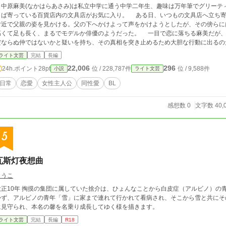
中原麻美(なかはらあさみ)は私立中学に通う中学二年生、趣味は万年筆でグリーテ
寄っている百貨店内の文具店がお気に入り。 ある日、いつもの文具店へ立ち寄ってから帰宅しようとした際、百貨店の入り口
付近で父親の姿を見かける。父の下へかけよって声をかけようとしたが、その傍らに
て足も長く、まるでモデルか俳優のようだった。 一目で恋に落ちる麻美だが、その男性と父親の取ったさりげない行動からた
だならぬ仲ではないかと疑いを持ち、その真相を突き止めるため大胆な行動に出るの
ライト文芸
完結
長編
22,006
296
24h.ポイント
28pt
位 / 228,787件
位 / 9,588件
小説
ライト文芸
日常
恋愛
女性主人公
同性愛
BL
感想数 0
文字数 40,
5
瓦斯灯夜想曲
とうこ
大正10年 掏摸の集団に属していた捨介は、ひょんなことから白皮症（アルビノ）の
かず、アルビノの青年「雪」に家まで連れて行かれて看病され、そこから雪と共にそ
に見守られ、本名の馨を名乗り成長してゆく様を描きます。
ライト文芸
完結
長編
R18