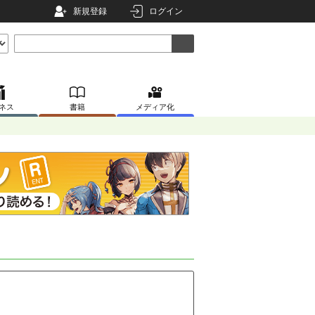
新規登録
ログイン
ネス
書籍
メディア化