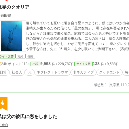
境界のクオリア
山碕田鶴
遠く離れていても互いに引き合う星々のように、僕にはいつか出会
瀬晴久が生きるために信じた「星の友情」。 母に存在を否定され
しながら介護施設で働く晴久。駅前で出会った男と勢いでオトモ
感の気安さから偶然の逢瀬を重ねる。二人の遠さは、晴久の理想の
し、静かに過去を溶かし、やがて明日を変えていく。 ※ネグレク
や苦手な方は、先に「5-
ライト文芸
完結
長編
9,998
138
24h.ポイント
113pt
位 / 228,787件
位 / 9,588件
小説
ライト文芸
日常
社会人
BL
ネグレクトトラウマ
非ネガティブ
グッドエンド
毎
感想数 1
文字数 119,
4
私は父の彼氏に恋をしました
 余白