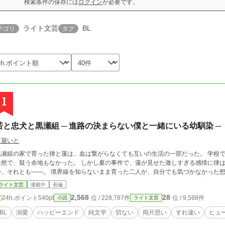
検索条件の保存には
ログイン
が必要です。
ライト文芸
BL
テゴリ
タグ
1
若と忠犬と黒瀬組 ─ 進路の決まらない僕と一緒にいる幼馴染 ─
灯屋いと
黒瀬組の家で育った律と蓮は、血は繋がらなくても互いの生活の一部だった。 学校
当然で、疑う余地もなかった。 しかし夏の事件で、蓮が見せた激しすぎる感情に律は初
か、それとも――。 境界線を知らないまま育った二人が、自分でも気づかなかった
ライト文芸
連載中
長編
2,568
28
24h.ポイント
540pt
位 / 228,787件
位 / 9,588件
小説
ライト文芸
BL
溺愛
ハッピーエンド
純文学
切ない
両片思い
すれ違い
ヒュ