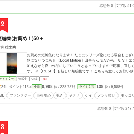
感想数 0
文字数 51,
2
短編集(お薦め！)50＋
霜月 雄之助
お薦めの短編集になります！ たまにシリーズ物になる場合もございますがご了
物になりつつある 【Local Motion】田舎もん 我ながら、切な
加えながら良い作品にしていこうと思っていますので応援、宜しく
ライト文芸
連載中
短編
R18
9,998
138
24h.ポイント
113pt
位 / 228,787件
位 / 9,588件
小説
ライト文芸
BL
ファンタジー
巨根攻め
覗き
ヤクザ
ゲイ
ノンケ喰い
モッコ
感想数 0
文字数 247,
3