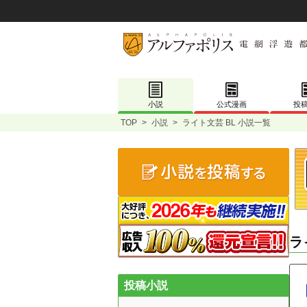
小説
公式漫画
投
TOP
>
小説
>
ライト文芸 BL 小説一覧
ラ
投稿小説