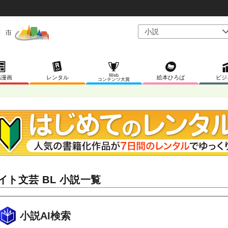
Web
稿漫画
レンタル
絵本ひろば
ビジ
コンテンツ大賞
イト文芸 BL 小説一覧
小説AI検索