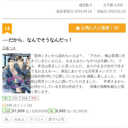
感想数 0
文字数 4,095
最終更新日 2024.05.16
登録日 2024.05.16
14
お気に入り追加
32
──だから、なんでそうなんだっ！
涼暮つき
「面倒くさいから認めちゃえば？」 「アホか」 俺は普通に生
きていきたいんだよ。 おまえみたいなやつは大嫌いだ。 で
も、本当は羨ましいと思ったんだ。 ありのままの自分で生き
てるおまえを──。 身近にありそうな日常系メンズラブ。 ＊
以前外部URLで公開していたものを 掲載し直しました。 ※表
紙は雨月リンさんに描いていただきました。 作者さまから
お預かりしている大切な作品です。 画像の無断転載など固
く禁じます。
BL
完結
短編
R15
24h.ポイント
7pt
37,009
9,882
位 / 228,635件
位 / 31,391件
小説
BL
BL
社会人
ラブコメ
部下×上司