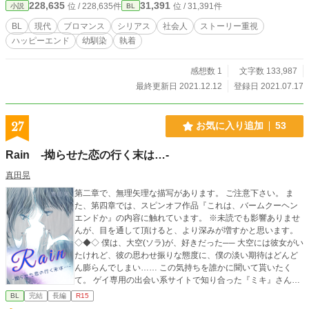
228,635
31,391
位 / 228,635件
位 / 31,391件
小説
BL
アグリビジネス企業のＣＥＯ 遠山萌怜（とおやま もりー）
玄英の実姉 ンドゥール 萌怜の伴侶。アーティスト。
BL
現代
ブロマンス
シリアス
社会人
ストーリー重視
ハッピーエンド
幼馴染
執着
感想数 1
文字数 133,987
最終更新日 2021.12.12
登録日 2021.07.17
27
お気に入り追加
53
Rain -拗らせた恋の行く末は…-
真田晃
第二章で、無理矢理な描写があります。 ご注意下さい。 ま
た、第四章では、スピンオフ作品『これは、バームクーヘン
エンドか』の内容に触れています。 ※未読でも影響ありませ
んが、目を通して頂けると、より深みが増すかと思います。
◇◆◇ 僕は、大空(ソラ)が、好きだった── 大空には彼女がい
たけれど、彼の思わせ振りな態度に、僕の淡い期待はどんど
ん膨らんでしまい…… この気持ちを誰かに聞いて貰いたく
て。 ゲイ専用の出会い系サイトで知り合った『ミキ』さん
に、ネットを介して大空の事を全て話していた。 しかし、あ
BL
完結
長編
R15
る日──大空が、仲の良い男子を集めて、彼女とセックスした