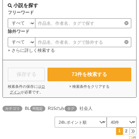
小説を探す
フリーワード
除外ワード
+ さらに詳しく検索する
保存する
73
件を検索する
検索条件の保存には
ロ
× 検索条件をクリアする
グイン
が必要です。
BL
R15のみ
社会人
カテゴリ
R指定
タグ
1
2
73
件