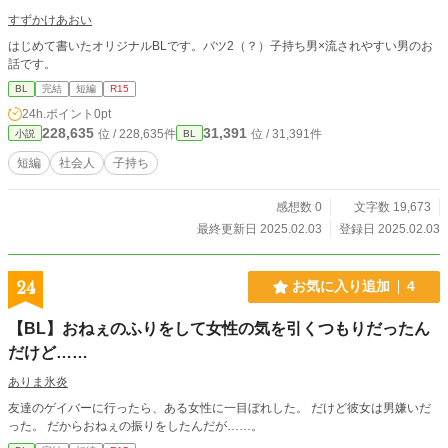
すずかけあおい
はじめて書いたオリジナルBLです。バツ2（？）子持ち男×流されやすい男のお
話です。
BL
完結
短編
R15
24h.ポイント
0pt
228,635
31,391
位 / 228,635件
位 / 31,391件
小説
BL
短編
社会人
子持ち
感想数 0
文字数 19,673
最終更新日 2025.02.03
登録日 2025.02.03
24
お気に入り追加
4
【BL】おねぇのふりをして女性の気を引くつもりだったん
だけど……
ありま氷炎
友達のゲイバーに行ったら、ある女性に一目ぼれした。 だけど彼女は男嫌いだ
った。 だからおねぇの振りをしたんだが……。