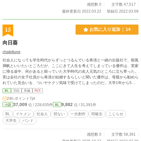
感想数 0
文字数 47,517
最終更新日 2022.03.22
登録日 2022.03.09
15
お気に入り追加
14
向日葵
chatetlune
社会人になっても学生時代からずっとつるんでいる将清と一緒の出版社で、順風
満帆といいたいところだが、ここにきて人生を考えてしまっている優作は、実家
に帰る途中、何かあると頼っていた大学時代の友人元気のところに立ち寄った。
実は会社の女子社員から将清が結婚するらしいと聞いた優作は、母親から勧めら
れていた見合いを、ついヤケクソ気味で受けてしまったのだ。大学1年から5年
以上の付き合いなのになかなか進展しないモテイケメン将清とこじらせ優作のエ
BL
完結
長編
R15
ピソード。
24h.ポイント
7pt
37,009
9,882
位 / 228,635件
位 / 31,391件
小説
BL
BL
イケメン
社会人
切ない
一次創作
同級生
こじらせ
大学生
バンド
感想数 0
文字数 58,391