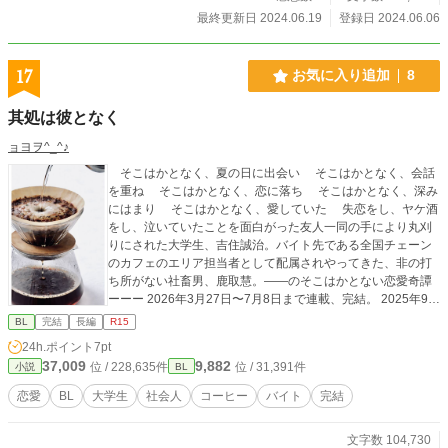
最終更新日 2024.06.19
登録日 2024.06.06
17
お気に入り追加
8
其処は彼となく
ョヨヲ^_^♪
そこはかとなく、夏の日に出会い そこはかとなく、会話
を重ね そこはかとなく、恋に落ち そこはかとなく、深み
にはまり そこはかとなく、愛していた 失恋をし、ヤケ酒
をし、泣いていたことを面白がった友人一同の手により丸刈
りにされた大学生、吉住誠治。バイト先である全国チェーン
のカフェのエリア担当者として配属されやってきた、非の打
ち所がない社畜男、鹿取慧。——のそこはかとない恋愛奇譚
ーーー 2026年3月27日〜7月8日まで連載、完結。 2025年9月
末頃から2026年2月末まで書きました。 明るくはなく楽しく
BL
完結
長編
R15
はなく愉快な話でもないです。 7月9日よりBOOTHにて付録
24h.ポイント
7pt
（エロ本）の販売を開始しました。 誠治と慧の一晩をだらだ
37,009
9,882
位 / 228,635件
位 / 31,391件
小説
BL
らっと引き延ばしたもので 2万字、600円です。 URLは近況
ボードにあります。 購入の際は募金だと思ってください😄 そ
恋愛
BL
大学生
社会人
コーヒー
バイト
完結
れっぽい副題↓ 「バ先のスパダリ系イケメン社員（既婚）にD
AN DAN心惹かれていくけれど、どうしようもないこの関係
文字数 104,730
は行方知れずの暑い夏」