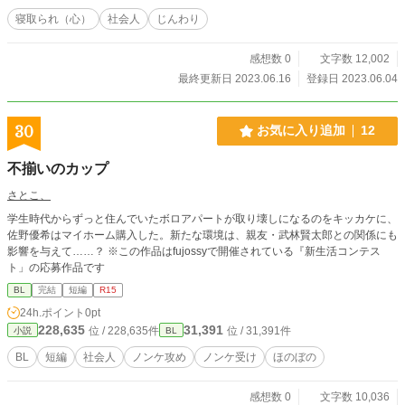
寝取られ（心）
社会人
じんわり
感想数 0
文字数 12,002
最終更新日 2023.06.16
登録日 2023.06.04
30
お気に入り追加
12
不揃いのカップ
さとこ、
学生時代からずっと住んでいたボロアパートが取り壊しになるのをキッカケに、
佐野優希はマイホーム購入した。新たな環境は、親友・武林賢太郎との関係にも
影響を与えて……？ ※この作品はfujossyで開催されている『新生活コンテス
ト」の応募作品です
BL
完結
短編
R15
24h.ポイント
0pt
228,635
31,391
位 / 228,635件
位 / 31,391件
小説
BL
BL
短編
社会人
ノンケ攻め
ノンケ受け
ほのぼの
感想数 0
文字数 10,036