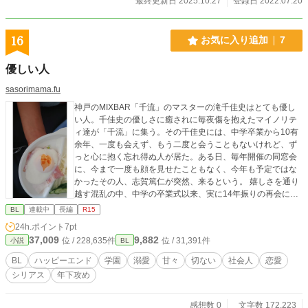
最終更新日 2025.10.27
登録日 2022.07.20
16
お気に入り追加
7
優しい人
sasorimama.fu
神戸のMIXBAR「千流」のマスターの滝千佳史はとても優し
い人。千佳史の優しさに癒されに毎夜傷を抱えたマイノリテ
ィ達が「千流」に集う。その千佳史には、中学卒業から10有
余年、一度も会えず、もう二度と会うこともないけれど、ず
っと心に抱く忘れ得ぬ人が居た。ある日、毎年開催の同窓会
に、今まで一度も顔を見せたこともなく、今年も予定ではな
かったその人、志賀篤仁が突然、来るという。 嬉しさを通り
越す混乱の中、中学の卒業式以来、実に14年振りの再会に胸
が震える千佳史だか、実はその日、志賀は人生最悪の事態に
BL
連載中
長編
R15
見舞われていた……
24h.ポイント
7pt
37,009
9,882
位 / 228,635件
位 / 31,391件
小説
BL
BL
ハッピーエンド
学園
溺愛
甘々
切ない
社会人
恋愛
シリアス
年下攻め
感想数 0
文字数 172,223