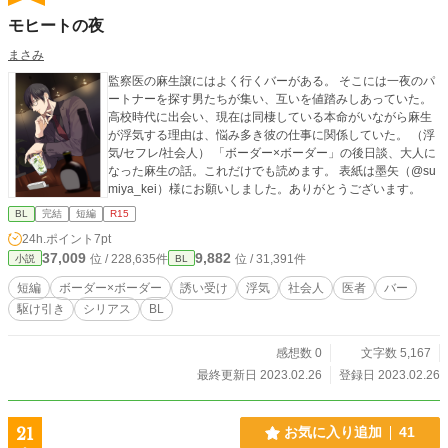
モヒートの夜
まさみ
監察医の麻生譲にはよく行くバーがある。 そこには一夜のパ
ートナーを探す男たちが集い、互いを値踏みしあっていた。
高校時代に出会い、現在は同棲している本命がいながら麻生
が浮気する理由は、悩み多き彼の仕事に関係していた。 （浮
気/セフレ/社会人） 「ボーダー×ボーダー」の後日談、大人に
なった麻生の話。これだけでも読めます。 表紙は墨矢（@su
miya_kei）様にお願いしました。ありがとうございます。
BL
完結
短編
R15
24h.ポイント
7pt
37,009
9,882
位 / 228,635件
位 / 31,391件
小説
BL
短編
ボーダー×ボーダー
誘い受け
浮気
社会人
医者
バー
駆け引き
シリアス
BL
感想数 0
文字数 5,167
最終更新日 2023.02.26
登録日 2023.02.26
21
お気に入り追加
41