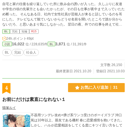
自宅と家の往復を繰り返していた所に飲み会の誘いが入った。 久しぶりに友達
や学生の頃の先輩方とも会いたかったが、その日も仕事が夜中まで入っていたた
め断った。 そんなある日、社内で女性社員が芸能人が来ると話しているのを耳
にした。 テレビなんて観ていないからどうせ名前を聞いたところで誰か分から
ないだろ、と思いあまり気にしなかった。 翌日の夜、外での仕事を終えて社内
に戻って来るといつものように誰もいなかった。 そんな所に『すみません』と
BL
完結
短編
R15
言う声が聞こえた。
24h.ポイント
49pt
16,022
3,871
位 / 228,635件
位 / 31,391件
小説
BL
BL
完結
社会人
文字数 26,150
最終更新日 2021.10.20
登録日 2021.10.03
4
お気に入り追加
31
お前にだけは素直になれない１
猫塚ルイ
不器用ツンデレ攻め×儚げ系ワンコ受けのボーイズラブ 沖口
篤は10年以上、親友である磯村 春に恋愛感情を抱いてきた。
しかし、ハルが恋愛相談をしてくる度にキツイ言い方をして