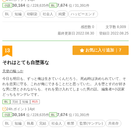
30,164
7,674
位 / 228,635件
位 / 31,391件
小説
BL
BL
短編
幼馴染
社会人
純愛
ハッピーエンド
感想数 0
文字数 8,009
最終更新日 2022.08.30
登録日 2022.08.25
13
お気に入り追加
7
それはとても自堕落な
天使の輪っか
今日も明日も、ずっと俺は生きていくんだろう。 死ぬ時は決められていて、そ
れを忠実に守る、これが俺にできることだと思っていた。 人を堕とすのが好き
な男に堕とされながらも、それを受け入れてしまった男の話。 編集者×小説家
どっちもヤンデレです。
BL
完結
短編
R15
24h.ポイント
14pt
30,164
7,674
位 / 228,635件
位 / 31,391件
小説
BL
BL
短編
執着
完結
社会人
軟禁
監禁(ヤンデレ)
共依存