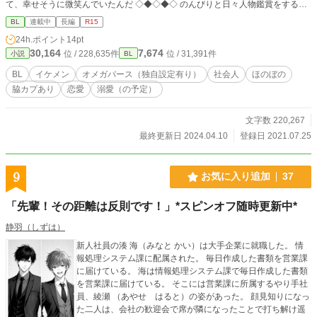
て、幸せそうに微笑んでいたんだ ◇◆◇◆◇ のんびりと日々人物鑑賞をする主
人公の物語です。 BL設定をしていますが、中々BLにはなりにくいです。そんな
BL
連載中
長編
R15
ぼんやりした主人公の日常の物語。 なお、世界観はオメガバース設定を使用し
24h.ポイント
14pt
ております。 本作は『ある日突然Ωになってしまったけど、僕の人生はハッピー
30,164
7,674
位 / 228,635件
位 / 31,391件
小説
BL
エンドになれるでしょうか』の登場人物が多数登場しておりますが、ifでも何で
も無く、同じ世界の別のお話です。 ※ 誤字脱字は普段から在籍しております。
BL
イケメン
オメガバース（独自設定有り）
社会人
ほのぼの
スルースキルを脳内に配置して読んで頂けると幸いです。 一応R１５設定にしま
脇カプあり
恋愛
溺愛（の予定）
したが、後程R１８へ変更するかも知れません。 ・タグ一部変更しました ・主
人公の実家編始まりました。実家編では嵯峨憲真主体になります。
文字数 220,267
最終更新日 2024.04.10
登録日 2021.07.25
9
お気に入り追加
37
「先輩！その距離は反則です！」*スピンオフ随時更新中*
静羽（しずは）
新人社員の湊 海（みなと かい）は大手企業に就職した。 情
報処理システム課に配属された。 毎日作成した書類を営業課
に届けている。 海は情報処理システム課で毎日作成した書類
を営業課に届けている。 そこには営業課に所属するやり手社
員、綾瀬 （あやせ はると）の姿があった。 顔見知りになっ
た二人は、会社の歓迎会で席が隣になったことで打ち解け遥