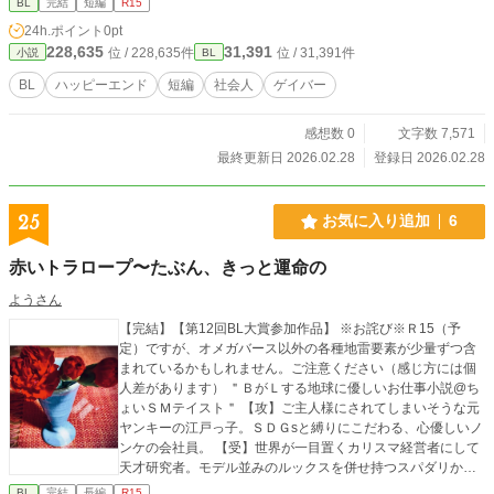
BL
完結
短編
R15
24h.ポイント
0pt
228,635
31,391
位 / 228,635件
位 / 31,391件
小説
BL
BL
ハッピーエンド
短編
社会人
ゲイバー
感想数 0
文字数 7,571
最終更新日 2026.02.28
登録日 2026.02.28
25
お気に入り追加
6
赤いトラロープ〜たぶん、きっと運命の
ようさん
【完結】【第12回BL大賞参加作品】 ※お詫び※Ｒ15（予
定）ですが、オメガバース以外の各種地雷要素が少量ずつ含
まれているかもしれません。ご注意ください（感じ方には個
人差があります） ＂ＢがＬする地球に優しいお仕事小説@ち
ょいＳＭテイスト＂ 【攻】ご主人様にされてしまいそうな元
ヤンキーの江戸っ子。ＳＤＧsと縛りにこだわる、心優しいノ
ンケの会社員。 【受】世界が一目置くカリスマ経営者にして
天才研究者。モデル並みのルックスを併せ持つスパダリかと
思いきや、仕事以外はダメダメな生活能力ゼロＭ。 ※第12回
BL
完結
長編
R15