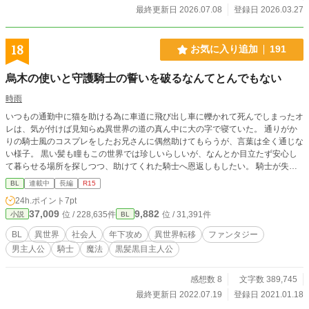
最終更新日 2026.07.08
登録日 2026.03.27
18
お気に入り追加
191
烏木の使いと守護騎士の誓いを破るなんてとんでもない
時雨
いつもの通勤中に猫を助ける為に車道に飛び出し車に轢かれて死んでしまったオ
レは、気が付けば見知らぬ異世界の道の真ん中に大の字で寝ていた。 通りがか
りの騎士風のコスプレをしたお兄さんに偶然助けてもらうが、言葉は全く通じな
い様子。 黒い髪も瞳もこの世界では珍しいらしいが、なんとか目立たず安心し
て暮らせる場所を探しつつ、助けてくれた騎士へ恩返しもしたい。 騎士が失踪
した大切な女性を捜している道中と知り、手伝いたい……けど、この”恩返し”と
BL
連載中
長編
R15
いう名の”人捜し”結構ハードモードじゃない？ ◇ブロマンス寄りのふんわりBL
24h.ポイント
7pt
です。メインCPは騎士×転移主人公です。 ◇異世界転移・騎士・西洋風ファン
37,009
9,882
位 / 228,635件
位 / 31,391件
小説
BL
タジーと好きな物を詰め込んでいます。
BL
異世界
社会人
年下攻め
異世界転移
ファンタジー
男主人公
騎士
魔法
黒髪黒目主人公
感想数 8
文字数 389,745
最終更新日 2022.07.19
登録日 2021.01.18