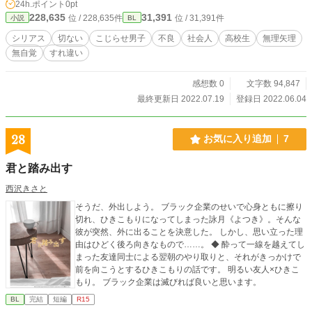
24h.ポイント
0pt
話をしているのを、聞いてしまう…… 傷心から僕は、初めて
228,635
31,391
位 / 228,635件
位 / 31,391件
小説
BL
『ミキ』さんとリアルで会い、自ら全てを捧げてしまった。
その翌日の放課後。 他には誰もいない教室で。 僕は、大空か
シリアス
切ない
こじらせ男子
不良
社会人
高校生
無理矢理
ら…… ＊＊＊ こじらせ男子が、性や恋、愛に翻弄されつつも
無自覚
すれ違い
一歩前へ踏み出そうとする姿や、彼を取り巻く環境や周囲の
人達と関わり合う事で、次第に見えてくる真実等、描いてい
けたらと思っています。 全体的に、切ないストーリーとなっ
感想数 0
文字数 94,847
ております。 完結までに何度も加筆修正予定。 ご迷惑お掛け
最終更新日 2022.07.19
登録日 2022.06.04
します。 ※スピンオフも御座います。 →『これは、バームク
ーヘンエンドか』(台詞縛りコンテスト応募作品)
28
お気に入り追加
7
君と踏み出す
西沢きさと
そうだ、外出しよう。 ブラック企業のせいで心身ともに擦り
切れ、ひきこもりになってしまった詠月《よつき》。そんな
彼が突然、外に出ることを決意した。 しかし、思い立った理
由はひどく後ろ向きなもので……。 ◆ 酔って一線を越えてし
まった友達同士による翌朝のやり取りと、それがきっかけで
前を向こうとするひきこもりの話です。 明るい友人×ひきこ
もり。 ブラック企業は滅びれば良いと思います。
BL
完結
短編
R15