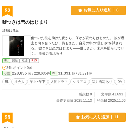
32
お気に入り追加
6
嘘つきは恋のはじまり
緩崎ゆるめ
傷ついた彼を助けた夜から、何かが変わりはじめた。 彼が過
去と向き合うたび、俺もまた、自分の中の“優しさ”を試され
る。 嘘つきは恋のはじまり——優しさが、未来を照らしてい
く。 ※暴力表現あり
BL
完結
短編
R15
24h.ポイント
0pt
228,635
31,391
位 / 228,635件
位 / 31,391件
小説
BL
BL
社会人
年上×年下
人間ドラマ
シリアス
暴力描写あり
DV
感想数 0
文字数 41,693
最終更新日 2025.11.13
登録日 2025.11.06
33
お気に入り追加
11