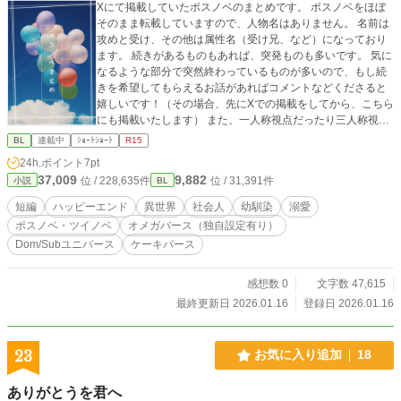
Xにて掲載していたポスノベのまとめです。 ポスノベをほぼ
そのまま転載していますので、人物名はありません。 名前は
攻めと受け、その他は属性名（受け兄、など）になっており
ます。 続きがあるものもあれば、突発ものも多いです。 気に
なるような部分で突然終わっているものが多いので、もし続
きを希望してもらえるお話があればコメントなどくださると
嬉しいです！（その場合、先にXでの掲載をしてから、こちら
にも掲載いたします） また、一人称視点だったり三人称視点
だったり色々あります。 基本的に全年齢向けのみのお話にな
BL
連載中
ｼｮｰﾄｼｮｰﾄ
R15
りますので悪しからず。 一応R15のレーティングをつけてお
24h.ポイント
7pt
ります。 特殊要素としては、オメガバ・ドムサブ・ケーキバ
37,009
9,882
位 / 228,635件
位 / 31,391件
小説
BL
ースなどの要素があります。 お暇な時にでもサクッと読んで
いただけたら幸いです♡ Xでの掲載がまた溜まったらこちら
短編
ハッピーエンド
異世界
社会人
幼馴染
溺愛
も随時更新していきます。
ポスノベ・ツイノベ
オメガバース（独自設定有り）
Dom/Subユニバース
ケーキバース
感想数 0
文字数 47,615
最終更新日 2026.01.16
登録日 2026.01.16
23
お気に入り追加
18
ありがとうを君へ