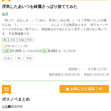
浮気したあいつを綺麗さっぱり捨ててみた
塩澤
『待って、はなしを…』 ｢ごめん、本当にごめん悟。｣ 『え？浮気(？)したの俺
だよね…？』 ┈┈┈┈┈┈┈┈┈┈ 人によっては地雷あります。 何でもバッチ
コーイの方のみご覧下さい。 初投稿なのであたたかく見守って頂けると幸いで
す。 不定期連載です
BL
完結
短編
R15
24h.ポイント
7pt
37,009
9,882
位 / 228,635件
位 / 31,391件
小説
BL
社会人
BL
浮気
感想数 1
文字数 13,725
最終更新日 2026.02.06
登録日 2026.01.29
22
お気に入り追加
47
ポスノベまとめ
社菘
書籍情報