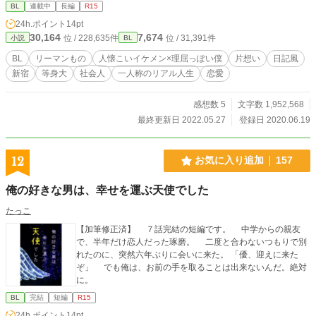
まさか、いやいや…？…えっ、自宅に送ってもう泊まるとか
BL
連載中
長編
R15
大丈夫なのか自分！？ その後も気持ちを隠したまま友人付き
24h.ポイント
14pt
合いをするが、キスをきっかけに社内で大騒動が起こってし
30,164
7,674
位 / 228,635件
位 / 31,391件
小説
BL
まい… 途中から、モヤモヤする社会人生活で、何かを成した
い、どこかへ向かいたい二人の、遅咲きの青春小説？的な感
BL
リーマンもの
人懐こいイケメン×理屈っぽい僕
片想い
日記風
じにもなっていきます！（作者の趣味全開な部分もあり、申
新宿
等身大
社会人
一人称のリアル人生
恋愛
し訳ありません！） 【設定など】 2013年冬～、リアルタイ
ムで彼らの日々を「日記風」に書いてきたものです。当時作
者が西新宿で勤めており、何日に雪が降ったとかも、そのま
感想数 5
文字数 1,952,568
んま。社内の様子などリアルに描いたつもりですが、消費税
最終更新日 2022.05.27
登録日 2020.06.19
がまだ低かったり、IT環境や働き方など、やや古臭く感じる
かもしれません…。 なお視点は＜僕＞による完全一人称で、
ひたすらぐるぐる思考しています。また性描写はR15にして
12
お気に入り追加
157
いますが、遭遇率は数％かと…（でもないわけじゃないよ！
笑）。 【追記】 長編とはいえとうとう300話もこえてしま
俺の好きな男は、幸せを運ぶ天使でした
い、初めましての方のために少々ガイド的な説明をば（尻込
みしてしまうと思うので…）。 ひとまず冒頭は＜忘年会＞が
たっこ
メインイベントとなり、その後クリスマスを経て年明け、第2
【加筆修正済】 ７話完結の短編です。 中学からの親友
7話まで（2章分）が、山根と黒井が出会って仲良くなるまで
で、半年だけ恋人だった琢磨。 二度と合わないつもりで別
のお話です。読み始めてみようかなという方は、ひとまずそ
れたのに、突然六年ぶりに会いに来た。 「優、迎えに来た
こまででひと段落するんだなーと思っていただければ！ ちな
ぞ」 でも俺は、お前の手を取ることは出来ないんだ。絶対
みにその後は、温泉に行こうとしておかしなことが起きた
に。
り、会社そっちのけで本気の鬼ごっこみたいなことをした
り、決算期にはちょっと感極まった山場を迎えたりします。
BL
完結
短編
R15
まだ更新中ですが、ハッピーエンド完結予定です！
24h.ポイント
14pt