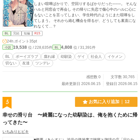
しまい喧嘩ばかりで、空回りするばかりだった───。 そんな
ハルと同窓会で再会し その帰りに失恋で傷心中のハルに心に
もないことを言ってしまい、学生時代のようにまた喧嘩をし
てしまう。 それから絡む機会を得るが、どうしても素直にな
れなくて…？
BL
完結
短編
R15
24h.ポイント
35pt
19,538
4,808
位 / 228,635件
位 / 31,391件
小説
BL
BL
ボーイズラブ
腐れ縁
幼馴染
ゲイ
社会人
イケメン
切ない
友達
ツンデレ
感想数 0
文字数 30,765
最終更新日 2026.06.15
登録日 2026.06.15
5
お気に入り追加
12
幸せの滑り台 〜綺麗になった幼馴染は、俺を抱くために帰
ってきた〜
いちみりヒビキ
■概要（あらすじ） 渋谷の路地裏で雑貨と珈琲の店「日なた