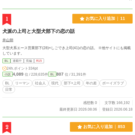
1
お気に入り追加
11
犬派の上司と大型犬部下の恋の話
井山朔
大型犬系エース営業部下(28)×しごでき上司(41)の恋の話。 ※他サイトにも掲載
しています。
BL
連載中
長編
R15
24h.ポイント
334pt
4,089
807
位 / 228,635件
位 / 31,391件
小説
BL
BL
リーマン
社会人
現代
部下×上司
年の差
ボーイズラブ
日常
感想数 0
文字数 166,192
最終更新日 2026.08.06
登録日 2026.06.18
2
お気に入り追加
853