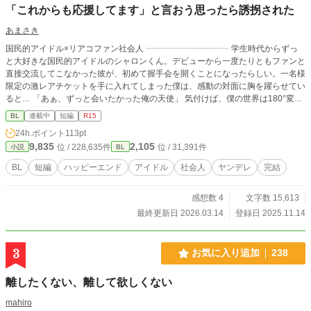
「これからも応援してます」と言おう思ったら誘拐された
あまさき
国民的アイドル×リアコファン社会人 ┈┈┈┈┈┈┈┈┈┈ 学生時代からずっ
と大好きな国民的アイドルのシャロンくん。デビューから一度たりともファンと
直接交流してこなかった彼が、初めて握手会を開くことになったらしい。一名様
限定の激レアチケットを手に入れてしまった僕は、感動の対面に胸を躍らせてい
ると… 「あぁ、ずっと会いたかった俺の天使」 気付けば、僕の世界は180°変わ
ってしまっていた。 ┈┈┈┈┈┈┈┈┈┈ 初めましてです。お手柔らかにお願
BL
連載中
短編
R15
いします。 ムーンライトノベルズさんにも掲載しております
24h.ポイント
113pt
9,835
2,105
位 / 228,635件
位 / 31,391件
小説
BL
BL
短編
ハッピーエンド
アイドル
社会人
ヤンデレ
完結
感想数 4
文字数 15,613
最終更新日 2026.03.14
登録日 2025.11.14
3
お気に入り追加
238
離したくない、離して欲しくない
mahiro