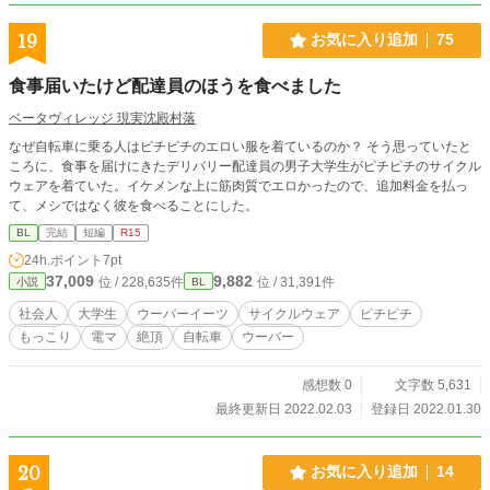
19
お気に入り追加
75
食事届いたけど配達員のほうを食べました
ベータヴィレッジ 現実沈殿村落
なぜ自転車に乗る人はピチピチのエロい服を着ているのか？ そう思っていたと
ころに、食事を届けにきたデリバリー配達員の男子大学生がピチピチのサイクル
ウェアを着ていた。イケメンな上に筋肉質でエロかったので、追加料金を払っ
て、メシではなく彼を食べることにした。
BL
完結
短編
R15
24h.ポイント
7pt
37,009
9,882
位 / 228,635件
位 / 31,391件
小説
BL
社会人
大学生
ウーバーイーツ
サイクルウェア
ピチピチ
もっこり
電マ
絶頂
自転車
ウーバー
感想数 0
文字数 5,631
最終更新日 2022.02.03
登録日 2022.01.30
20
お気に入り追加
14