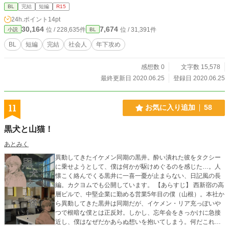
しまった事から二人の関係が始まり…… というMLものです。 えろは少なめ。
BL
完結
短編
R15
24h.ポイント
14pt
30,164
7,674
位 / 228,635件
位 / 31,391件
小説
BL
BL
短編
完結
社会人
年下攻め
感想数 0
文字数 15,578
最終更新日 2020.06.25
登録日 2020.06.25
11
お気に入り追加
58
黒犬と山猫！
あとみく
異動してきたイケメン同期の黒井。酔い潰れた彼をタクシー
に乗せようとして、僕は何かが駆けめぐるのを感じた…。人
懐こく絡んでくる黒井に一喜一憂が止まらない、日記風の長
編。カクヨムでも公開しています。 【あらすじ】 西新宿の高
層ビルで、中堅企業に勤める営業5年目の僕（山根）。本社か
ら異動してきた黒井は同期だが、イケメン・リア充っぽいや
つで根暗な僕とは正反対。しかし、忘年会をきっかけに急接
近し、僕はなぜだかあらぬ想いを抱いてしまう。何だこれ？