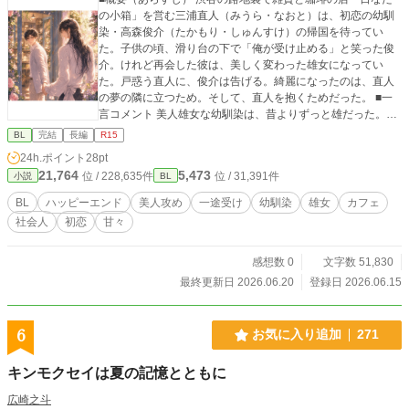
の小箱」を営む三浦直人（みうら・なおと）は、初恋の幼馴
染・高森俊介（たかもり・しゅんすけ）の帰国を待ってい
た。子供の頃、滑り台の下で「俺が受け止める」と笑った俊
介。けれど再会した彼は、美しく変わった雄女になってい
た。戸惑う直人に、俊介は告げる。綺麗になったのは、直人
の夢の隣に立つため。そして、直人を抱くためだった。 ■一
言コメント 美人雄女な幼馴染は、昔よりずっと雄だった。美
人攻めｘ一途受け、幼馴染BL ■タグ BL / 幼馴染 / 初恋 / 雄女 /
BL
完結
長編
R15
美人攻め / ドS攻め / 男前攻め / 一途受け カフェ / 甘々 / ハッピ
24h.ポイント
28pt
ーエンド ■AI活用 ・表紙（AIイラスト） ・会話テンポ＆文章
21,764
5,473
位 / 228,635件
位 / 31,391件
小説
BL
校正 ・タイトル/名前/タグ案 ■そのほか 全年齢対象。（R15
より）
BL
ハッピーエンド
美人攻め
一途受け
幼馴染
雄女
カフェ
社会人
初恋
甘々
感想数 0
文字数 51,830
最終更新日 2026.06.20
登録日 2026.06.15
6
お気に入り追加
271
キンモクセイは夏の記憶とともに
広崎之斗