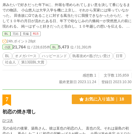
弟みたいで好きだった年下αに、外堀を埋められてしまい意を決して番になるま
での物語。 小山悠人は大学入学を機に上京し、それから実家には帰っていなか
った。 田舎故にΩであることに対する風当たりに我慢できなかったからだ。 そ
して１０年の月日が流れたある日、年下で幼なじみの六條純一が突然悠人の前に
現われる。 純一はずっと好きだったと告白し、１０年越しの想いを伝える。 し
かし純一はαであり、立派に仕事もしていて、なにより見た目だって良い。 「俺
BL
完結
長編
R15
になんてもったいない！」 素直になれない年上Ωと、執着系年下αを取り巻く人
24h.ポイント
28pt
達との、ハッピーエンドまでの物語。 性描写のある話は【※】をつけていきま
21,764
5,473
位 / 228,635件
位 / 31,391件
小説
BL
す。
BL
オメガバース
ハッピーエンド
執着攻め×逃げたい受け
日常
社会人
第13回BL大賞
感想数 1
文字数 135,859
最終更新日 2023.11.24
登録日 2023.10.30
7
お気に入り追加
18
初恋の焼き増し
ひづき
兄の会社の後輩、築島さん。彼は直也の初恋の人。 直也の兄。それは築島の初
恋の人。 再会した二人に初恋の甘酸っぱさが蘇った。 ※受け攻め未定 ※エロな