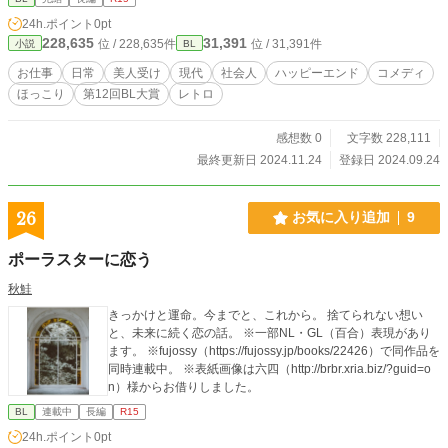
BL大賞参加作品。他サイトで過去公開していた作品（完成
24h.ポイント
0pt
済）のリライトです。大賞期間中の完結を目指しています。
228,635
31,391
位 / 228,635件
位 / 31,391件
小説
BL
※Ｒ15（予定）ギリギリと思われるページのタイトルに⭐︎を
つけてみました。グロはない予定。 ※ 本作はフィクションで
お仕事
日常
美人受け
現代
社会人
ハッピーエンド
コメディ
す。描写等も含めて、あくまで物語の世界観としてお楽しみ
ほっこり
第12回BL大賞
レトロ
ください。 #SM要素あり（微量） #家族 #SDGs #ちきゅ
うにやさしい #ストーリー重視 #ヒューマンドラマ #完
結 【登場人物】 青葉恒星（あおば こうせい・29歳）三代続
感想数 0
文字数 228,111
く造園屋の一人息子。江戸っ子気質で啖呵が得意なヤンチャ
最終更新日 2024.11.24
登録日 2024.09.24
な男だが、現在は普通の会社員に擬態中。 遠山玄英（とおや
ま くろえ・32歳）学生時代に開発したエコ素材の研究で会
社を立ち上げた。海外育ちのエリートで取引先の社長。 堀田
26
お気に入り追加
9
一人（ほった かずと・28歳）恒星の同僚で同期。ノリは軽
いが根は体育会系の熱血男。 （※以下、ネタバレ要素を若干
ポーラスターに恋う
含みます） 水島課長 恒星の上司。叩き上げの苦労人 内川課
長補佐 同上。水島をよく支えている。 古賀 玄英の右腕。
秋鮭
法務担当。 ジェシカ、アンジェラ 玄英の部下 「マドンナ」
きっかけと運命。今までと、これから。 捨てられない想い
のマスター 恒星の昔馴染み 青葉恒三（あおば こうぞう・
と、未来に続く恋の話。 ※一部NL・GL（百合）表現があり
７０代半ば）青葉造園の社長で恒星を育てた祖父。 土井清武
ます。 ※fujossy（https://fujossy.jp/books/22426）で同作品を
（どい きよたけ・４０代前半）青葉造園の職人。恒星の兄
同時連載中。 ※表紙画像は六四（http://brbr.xria.biz/?guid=o
代わりで母代わりでもある。 達（専務）、敏（職人頭）、
n）様からお借りしました。
伝 青葉造園の兄貴分のベテラン職人達 ダイ （２０代）青
葉造園では清武に次ぐ期待の若手。ベトナム出身の技能実習
BL
連載中
長編
R15
生。 ユーラ・チャン（３９歳） 玄英のアメリカ時代の元ご
24h.ポイント
0pt
主人様。ＳＮＳ王と呼ばれる大富豪。 カーラ・イェン 大手