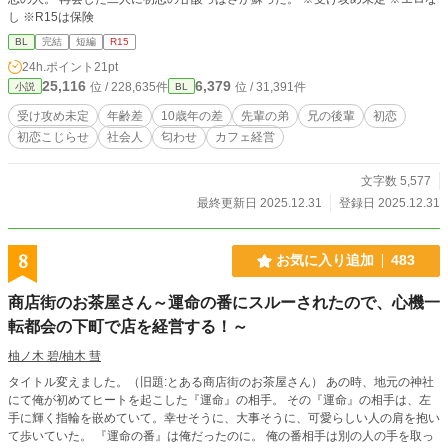
し ※R15は保険
BL
完結
短編
R15
24h.ポイント
21pt
25,116
6,379
位 / 228,635件
位 / 31,391件
小説
BL
受け攻め未定
年齢差
10歳年の差
先輩の弟
兄の後輩
初恋
初恋こじらせ
社会人
匂わせ
カフェ経営
文字数 5,577
最終更新日 2025.12.31
登録日 2025.12.31
8
お気に入り追加
483
商店街のお茶屋さん～運命の番にスルーされたので、心機一
転都会の下町で店を経営する！～
柚ノ木 碧/柚木 彗
タイトル変えました。（旧題:とある商店街のお茶屋さん） あの時、地元の神社
にて俺が初めてヒートを起こした『運命』の相手。 その『運命』の相手は、左
手に輝く指輪を嵌めていて。幸せそうに、大事そうに、可愛らしい人の肩を抱い
て歩いていた。 『運命の番』は俺だったのに。 俺の番相手は別の人の手を取っ