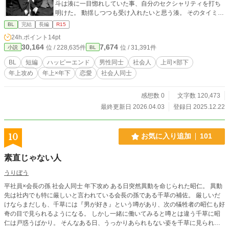
斗は湊に一目惚れしていた事、自分のセクシャリティを打ち
明けた。 動揺しつつも受け入れたいと思う湊。 そのタイミン
グで大学時代に憧れていた先輩・人たらし朝霧 恒一（あさぎ
BL
完結
長編
R15
り こういち）と卒業後初めて再会し、湊の心は二人の間で
24h.ポイント
14pt
揺れ動く。
30,164
7,674
位 / 228,635件
位 / 31,391件
小説
BL
BL
短編
ハッピーエンド
男性同士
社会人
上司×部下
年上攻め
年上×年下
恋愛
社会人同士
感想数 0
文字数 120,473
最終更新日 2026.04.03
登録日 2025.12.22
10
お気に入り追加
101
素直じゃない人
うりぼう
平社員×会長の孫 社会人同士 年下攻め ある日突然異動を命じられた昭仁。 異動
先は社内でも特に厳しいと言われている会長の孫である千草の補佐。 厳しいだ
けならまだしも、千草には『男が好き』という噂があり、次の犠牲者の昭仁も好
奇の目で見られるようになる。 しかし一緒に働いてみると噂とは違う千草に昭
仁は戸惑うばかり。 そんなある日、うっかりあられもない姿を千草に見られて