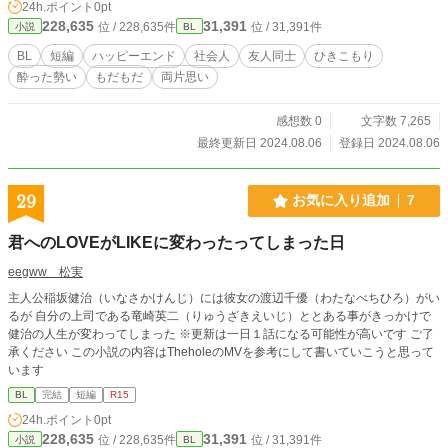
24h.ポイント
0pt
228,635
31,391
位 / 228,635件
位 / 31,391件
小説
BL
BL
短編
ハッピーエンド
社会人
友人同士
ひきこもり
酔った勢い
もだもだ
両片思い
感想数 0
文字数 7,265
最終更新日 2024.08.06
登録日 2024.08.06
29
お気に入り追加
7
君へのLOVEがLIKEに変わったってしまった日
eegww 松実
主人公稲坂健治（いなさかけんじ）には彼女の渡辺千優（わたなべちひろ）がい
るが 自分の上司である竜崎英二（りゅうざきえいじ）ととある事がきっかけで
健治の人生が変わってしまった ※更新は一日１話になる可能性が高いです ご了
承ください この小説の内容はTheholeのMVを参考にして書いていこうと思って
います
BL
完結
短編
R15
24h.ポイント
0pt
228,635
31,391
位 / 228,635件
位 / 31,391件
小説
BL