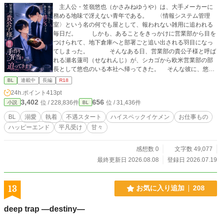
主人公・笠嶺悠也（かさみねゆうや）は、大手メーカーに
務める地味で冴えない青年である。 〈情報システム管理
室〉という名の何でも屋として、報われない雑用に追われる
毎日だ。 しかも、あることをきっかけに営業部から目を
つけられて、地下倉庫へと部署ごと追い出される羽目になっ
てしまった。 そんなある日、営業部の貴公子様と呼ば
れる瀬名蓮司（せなれんじ）が、シカゴから欧米営業部の部
長として悠也のいる本社へ帰ってきた。 そんな彼に、悠也
は新しいノートパソコンを届けに行った。 それをきっかけ
BL
連載中
長編
R18
に、なぜか瀬名から悠也への猛アプローチがはじまった。
24h.ポイント
413pt
しかも、二人分の手作り弁当まで持って。 社内中の憧れで
3,402
656
位 / 228,836件
位 / 31,436件
小説
BL
あるハイスペのイケメンが、なぜ自分なんかにーーと悠也は
困惑する。 それでも、優しくも真っ直ぐな瀬名の想いに、
BL
溺愛
執着
不遇スタート
ハイスペックイケメン
お仕事もの
心は少しずつ解きほぐされてゆく。 けれど、高校時代に負
ハッピーエンド
平凡受け
甘々
った心の傷が、恋愛に恐怖を抱かせる。 だからどうして
も、瀬名の気持ちを受け入れることができなくて…… 臆病
な陰キャと、営業部の絶対的エースの少しじれったいオフィ
感想数 0
文字数 49,077
スラブです。 Ｒ１８には※をつけます。 表紙は、完
最終更新日 2026.08.08
登録日 2026.07.19
成済の文章を入力してAI生成いたしました。 ストーリー・
文章につきましては、完全自作です。 少しでもお楽しみい
ただければ幸いです。よろしくお願いいたします！
13
お気に入り追加
208
deep trap ―destiny―