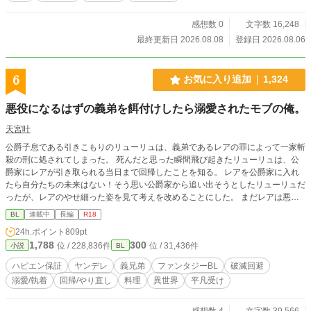
感想数 0
文字数 16,248
最終更新日 2026.08.08
登録日 2026.08.06
6
お気に入り追加
1,324
悪役になるはずの義弟を餌付けしたら溺愛されたモブの俺。
天宮叶
公爵子息である引きこもりのリューリュは、義弟であるレアの罪によって一家斬
殺の刑に処されてしまった。 死んだと思った瞬間飛び起きたリューリュは、公
爵家にレアが引き取られる当日まで回帰したことを知る。 レアを公爵家に入れ
たら自分たちの未来はない！そう思い公爵家から追い出そうとしたリューリュだ
ったが、レアのやせ細った姿を見て考えを改めることにした。 まだレアは悪役
になる前なのだから、自分が真っ当に育ててやればいい！そう思い立ったリュー
BL
連載中
長編
R18
リュは、引きこもりから脱却しレアのお世話をするようになる。 しかしなぜか
24h.ポイント
809pt
いつの間にやらレアに溺愛されるようになっていて── 愛に飢えているヤンデレ
1,788
300
位 / 228,836件
位 / 31,436件
小説
BL
義弟 × 過去のせいで引きこもりになった料理好き義兄 の破滅ルート回避からの
溺愛の話しです。 ※ハピエン保証。攻めは基本ヤンデレですがお互いに好きな
ハピエン保証
ヤンデレ
義兄弟
ファンタジーBL
破滅回避
のでただの愛が重い人でおさまってます。 ※血が繋がっていないので近親相姦
溺愛/執着
回帰/やり直し
料理
異世界
平凡受け
ではないです。 人気BL最高1位 hotランキング最高17位 ありがとうございます
😭✨💓
感想数 4
文字数 39,566