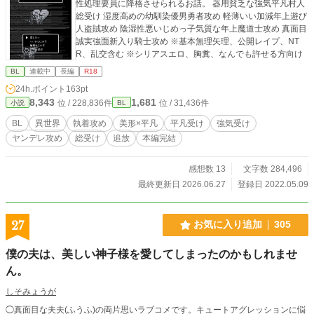
性処理要員に降格させられるお話。 器用貧乏な強気平凡村人
総受け 湿度高めの幼馴染優男勇者攻め 軽薄いい加減年上遊び
人盗賊攻め 陰湿性悪いじめっ子気質な年上魔道士攻め 真面目
誠実強面新入り騎士攻め ※基本無理矢理、公開レイプ、NT
R、乱交含む ※シリアスエロ、胸糞、なんでも許せる方向け
BL
連載中
長編
R18
24h.ポイント
163pt
8,343
1,681
位 / 228,836件
位 / 31,436件
小説
BL
BL
異世界
執着攻め
美形×平凡
平凡受け
強気受け
ヤンデレ攻め
総受け
追放
本編完結
感想数 13
文字数 284,496
最終更新日 2026.06.27
登録日 2022.05.09
27
お気に入り追加
305
僕の夫は、美しい神子様を愛してしまったのかもしれませ
ん。
しそみょうが
◯真面目な夫夫(ふうふ)の両片思いラブコメです。キュートアグレッションに悩