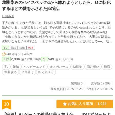
幼馴染みのハイスペックαから離れようとしたら、Ωに転化
するほどの愛を示されたβの話。
叶崎みお
平凡なβに生まれた千秋には、顔も頭も運動神経もいいハイスペックなαの幼馴
染みがいる。 幼馴染みというだけでその隣にいるのがいたたまれなくなり、距
離をとろうとするのだが、完璧なαとして周りから期待を集める幼馴染みαは
「失敗できないから練習に付き合って」と千秋を頼ってきた。 大事な幼馴染み
の願いならと了承すれば、「まずキスの練習がしたい」と言い出して──。 幼馴
染みαの執着により、βから転化し後天性Ωになる話です。両片想いのハピエンで
BL
完結
短編
R18
す。 他サイト様にも投稿しております。
24h.ポイント
482pt
2,936
549
位 / 228,836件
位 / 31,436件
小説
BL
BL
短編
ハッピーエンド
オメガバース
幼馴染
両片想い
初恋
執着攻め
平凡受け
転化オメガ
感想数 0
文字数 17,208
最終更新日 2025.06.25
登録日 2025.06.25
10
お気に入り追加
1,024
【完結】BLゲームの総受け美人主人公……のはずだったよ