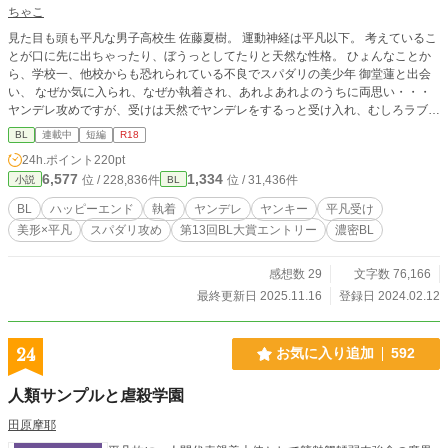
ちゃこ
見た目も頭も平凡な男子高校生 佐藤夏樹。 運動神経は平凡以下。 考えているこ
とが口に先に出ちゃったり、ぼうっとしてたりと天然な性格。 ひょんなことか
ら、学校一、他校からも恐れられている不良でスパダリの美少年 御堂蓮と出会
い、 なぜか気に入られ、なぜか執着され、あれよあれよのうちに両思い・・・
ヤンデレ攻めですが、受けは天然でヤンデレをするっと受け入れ、むしろラブラ
ブモードで振り回します♡ 超絶美形不良スパダリ✖️少し天然平凡男子
BL
連載中
短編
R18
24h.ポイント
220pt
6,577
1,334
位 / 228,836件
位 / 31,436件
小説
BL
BL
ハッピーエンド
執着
ヤンデレ
ヤンキー
平凡受け
美形×平凡
スパダリ攻め
第13回BL大賞エントリー
濃密BL
感想数 29
文字数 76,166
最終更新日 2025.11.16
登録日 2024.02.12
24
お気に入り追加
592
人類サンプルと虐殺学園
田原摩耶