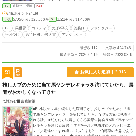
なりました？他者から魔力貰わないと死にます？大丈夫、魔
BL
連載中
長編
R18
力量の多い者（男）からはとても魅力的に見えますから！ち
24h.ポイント
241pt
なみに魔力は体液に含まれているのでおセッセが効率的です
5,956
1,214
位 / 228,836件
位 / 31,436件
小説
BL
よ、て…何言ってるの?! お城で保護されたマシロだが、双子
の王子や騎士団長に魔道士長、他にも高スペック男子に迫ら
BL
異世界
コメディ
美形×平凡
総受け
ファンタジー
れて、もう勘弁して！モテたいって言ったけどこうじゃない
平凡受け
第11回BL小説大賞
アンダルシュ
んだよ！ 高スペックイケメン軍団✕魔力ゼロの平凡総受け エ
ロ多めのドタバタコメディ。
感想数 112
文字数 424,746
最終更新日 2026.04.19
登録日 2023.03.15
21
お気に入り追加
3,316
推しカプのために当て馬ヤンデレキャラを演じていたら、展
開がおかしくなってきた
七瀬おむ
書籍情報
■BL小説の世界に転生した腐男子が、推しカプのために「当
て馬ヤンデレキャラ」を演じていたら、なぜか攻めに執着さ
れる話。 ■だんだん執着してくる美形生徒会長×当て馬ヤンデ
レキャラを演じる腐男子 美形×平凡／執着攻め／ハッピーエ
ンド／勘違い・すれ違い 《あらすじ》 伯爵家の令息である