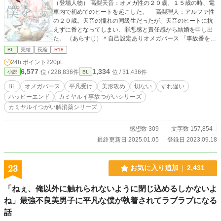
（登場人物） 高梨天音：オメガ性の２０歳。１５歳の時、電
車内で初めてのヒートを起こした。 高梨理人：アルファ性
の２０歳。天音の憧れの同級生だったが、天音のヒートに抗
えずに番となってしまい、罪悪感と責任感から結婚を申し出
た。 （あらすじ）＊自己設定ありオメガバース 「事故番を対
象とした番解消の投与薬がいよいよ完成しました」 ある朝流
BL
完結
長編
R18
れたニュースに、オメガの天音の番で、夫でもあるアルファ
24h.ポイント
220pt
の理人は釘付けになった。 天音は理人が薬を欲しいのではと
6,577
1,334
位 / 228,836件
位 / 31,436件
小説
BL
不安になる。二人は五年前、天音の突発的なヒートにより番
となった事故番だからだ。 理人は夫として誠実で優しいが、
BL
オメガバース
平凡受け
美形攻め
切ない
すれ違い
番になってからの五年間、一度も愛を囁いてくれたこともな
ハッピーエンド
カミヤルイ事故つがいシリーズ
ければ、発情期以外の性交は無く寝室も別。さらにはキス
カミヤルイつがい解消薬シリーズ
も、顔を見ながらの性交もしてくれたことがない。 天音は理
人が罪悪感だけで結婚してくれたと思っており、嫌われたく
ないと苦手な家事も頑張ってきた。どうか理人が薬のことを
感想数 309
文字数 157,854
考えないでいてくれるようにと願う。最近は理人の帰りが遅
最終更新日 2025.01.05
登録日 2023.09.18
く、ますます距離ができているからなおさらだった。 しかし
その夜、別のオメガの匂いを纏わりつけて帰宅した理人に乱
暴に抱かれ、翌日には理人が他のオメガと抱き合ってキスす
23
お気に入り追加
2,431
る場面を見てしまう。天音ははっきりと感じた、彼は理人の
「運命の番」だと。 ショックを受けた天音だが、理人の為に
「ねぇ、俺以外に触れられないように閉じ込めるしかないよ
は別れるしかないと考え、番解消薬について調べることにす
るが……。 表紙は天宮叶さん@amamiyakyo0217
ね」最強不良美男子に平凡な僕が執着されてラブラブになる
話