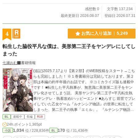
感想数 0
文字数 137,234
最終更新日 2026.08.07
登録日 2026.07.31
4
お気に入り追加
5,249
転生した脇役平凡な僕は、美形第二王子をヤンデレにしてし
まった
七瀬おむ
書籍情報
(追記)2025.7.17より【第２部】のWEB投稿をスタート→こち
らも完結しました！ ※１巻書籍分は完結しております。第２
部は本編の約半年後のお話です。 ※コミカライズ版も連載中
です！ ■転生した平凡執事が、無意識に美形第二王子をヤン
デレ化させてしまう話。 美形ヤンデレ第二王子×平凡転生執
事/ヤンデレ・執着攻め/ハッピーエンド ■あらすじ 前世でプレ
イしていた乙女ゲーム『ルナンシア物語』の世界に転生して
しまった、第二王子の執事「エミル」。 『ルナンシア物語』
は、ヒロインの聖女「マリア」が、俺様系第一王子「イザ
BL
連載中
長編
R18
ク」と、類稀なる美貌を持つが心に闇を抱える第二王子「ア
24h.ポイント
1,365pt
ルベルト」、この二人の王子から取り合いをされるドキドキ
1,034
170
位 / 228,836件
位 / 31,436件
小説
BL
の乙女ゲームである。 しかし、単なる脇役執事であるエミル
は、主人である第二王子アルベルトと、ヒロインのマリアが