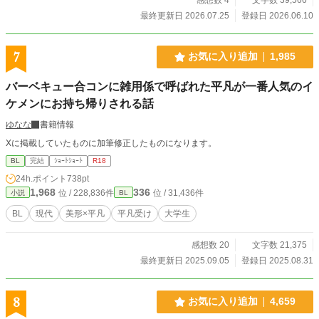
最終更新日 2026.07.25
登録日 2026.06.10
7
お気に入り追加
1,985
バーベキュー合コンに雑用係で呼ばれた平凡が一番人気のイ
ケメンにお持ち帰りされる話
ゆなな
書籍情報
Xに掲載していたものに加筆修正したものになります。
BL
完結
ｼｮｰﾄｼｮｰﾄ
R18
24h.ポイント
738pt
1,968
336
位 / 228,836件
位 / 31,436件
小説
BL
BL
現代
美形×平凡
平凡受け
大学生
感想数 20
文字数 21,375
最終更新日 2025.09.05
登録日 2025.08.31
8
お気に入り追加
4,659