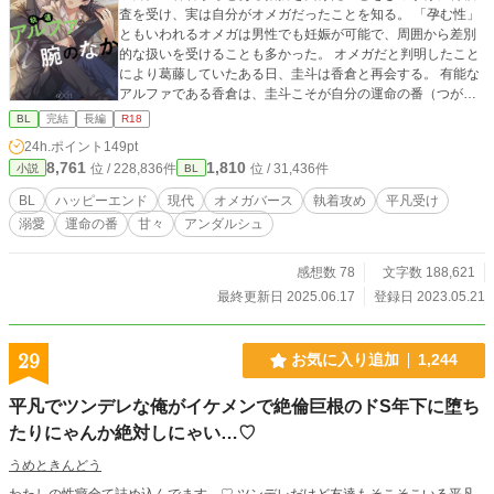
査を受け、実は自分がオメガだったことを知る。 「孕む性」
ともいわれるオメガは男性でも妊娠が可能で、周囲から差別
的な扱いを受けることも多かった。 オメガだと判明したこと
により葛藤していたある日、圭斗は香倉と再会する。 有能な
アルファである香倉は、圭斗こそが自分の運命の番（つが
い）だと言い、圭斗を甘く、優しく支えてくれる。 けれどそ
BL
完結
長編
R18
の献身と優しさの裏には、あまりに深い欲望と執着が隠れて
24h.ポイント
149pt
いて―― オメガとして未成熟な大学生の圭斗と、圭斗を番に
8,761
1,810
位 / 228,836件
位 / 31,436件
小説
BL
したい社会人アルファの男が、ゆっくりと愛を深めていきま
す。 穏やかさに滲む執着愛。望まぬ幸運に恵まれた主人公
BL
ハッピーエンド
現代
オメガバース
執着攻め
平凡受け
が、悩みながらも運命の出会いに向き合っていくお話です。
溺愛
運命の番
甘々
アンダルシュ
感想数 78
文字数 188,621
最終更新日 2025.06.17
登録日 2023.05.21
29
お気に入り追加
1,244
平凡でツンデレな俺がイケメンで絶倫巨根のドS年下に堕ち
たりにゃんか絶対しにゃい…♡
うめときんどう
わたしの性癖全て詰め込んでます…♡ ツンデレだけど友達もそこそこいる平凡