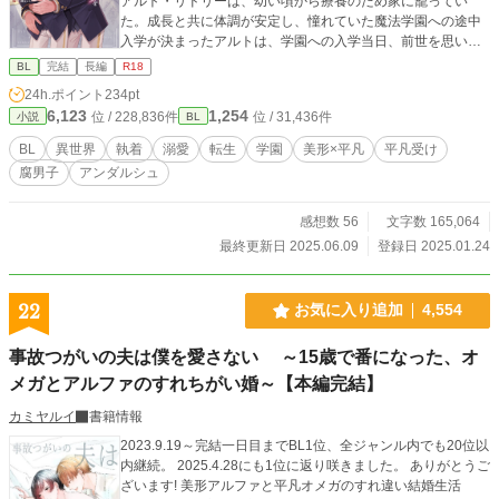
アルト・リドリーは、幼い頃から療養のため家に籠ってい
た。成長と共に体調が安定し、憧れていた魔法学園への途中
入学が決まったアルトは、学園への入学当日、前世を思い出
す。 この世界は前世で読んでいた「学園モノのBL小説」で
BL
完結
長編
R18
あり、アルトは推しカプの「攻め」であるグレン・アディソ
24h.ポイント
234pt
ンに好意を寄せる、当て馬ヤンデレキャラだったのだ。アル
6,123
1,254
位 / 228,836件
位 / 31,436件
小説
BL
トは「美形クール攻め×平民の美少年」という推しカプを成立
させるため、ヤンデレ当て馬キャラを演じることを決意す
BL
異世界
執着
溺愛
転生
学園
美形×平凡
平凡受け
る。 アルトはそれからグレンに迫り、本人としては完璧に
腐男子
アンダルシュ
「ヤンデレ」を演じていた。しかし、そもそも病んでいない
アルトは、だんだん演技にボロがではじめてしまう。そんな
中、最初は全くアルトに興味がなかったグレンも、アルトの
感想数 56
文字数 165,064
ことが気になってきて…？
最終更新日 2025.06.09
登録日 2025.01.24
22
お気に入り追加
4,554
事故つがいの夫は僕を愛さない ～15歳で番になった、オ
メガとアルファのすれちがい婚～【本編完結】
カミヤルイ
書籍情報
2023.9.19～完結一日目までBL1位、全ジャンル内でも20位以
内継続。 2025.4.28にも1位に返り咲きました。 ありがとうご
ざいます! 美形アルファと平凡オメガのすれ違い結婚生活