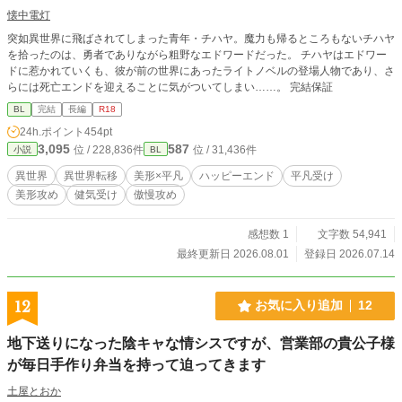
懐中電灯
突如異世界に飛ばされてしまった青年・チハヤ。魔力も帰るところもないチハヤ
を拾ったのは、勇者でありながら粗野なエドワードだった。 チハヤはエドワー
ドに惹かれていくも、彼が前の世界にあったライトノベルの登場人物であり、さ
らには死亡エンドを迎えることに気がついてしまい……。 完結保証
BL
完結
長編
R18
24h.ポイント
454pt
3,095
587
位 / 228,836件
位 / 31,436件
小説
BL
異世界
異世界転移
美形×平凡
ハッピーエンド
平凡受け
美形攻め
健気受け
傲慢攻め
感想数 1
文字数 54,941
最終更新日 2026.08.01
登録日 2026.07.14
12
お気に入り追加
12
地下送りになった陰キャな情シスですが、営業部の貴公子様
が毎日手作り弁当を持って迫ってきます
土屋とおか