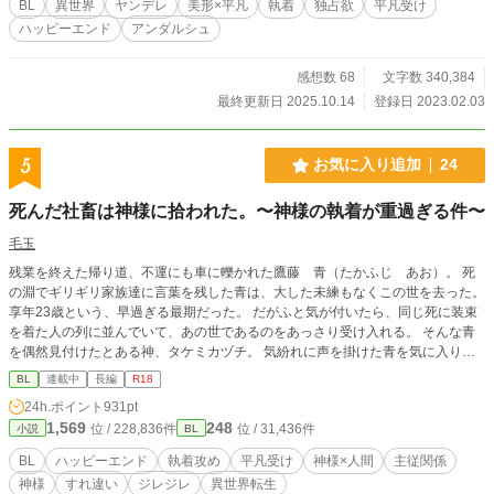
BL
異世界
ヤンデレ
美形×平凡
執着
独占欲
平凡受け
結ばれなければ死んでしまう！ 死を回避するため奮闘する
ハッピーエンド
アンダルシュ
エミルだったが、なぜかアルベルトはマリアに興味がなく、
それどころか自分に強い執着を向けるようになって……！？
■注意書き ※カップリングは固定、総受けではありませんの
感想数 68
文字数 340,384
でご了承ください。 ※サブキャラ同士ですが、男女カップリ
最終更新日 2025.10.14
登録日 2023.02.03
ングがあります。
5
お気に入り追加
24
死んだ社畜は神様に拾われた。〜神様の執着が重過ぎる件〜
毛玉
残業を終えた帰り道、不運にも車に轢かれた鷹藤 青（たかふじ あお）。 死
の淵でギリギリ家族達に言葉を残した青は、大した未練もなくこの世を去った。
享年23歳という、早過ぎる最期だった。 だがふと気が付いたら、同じ死に装束
を着た人の列に並んでいて、あの世であるのをあっさり受け入れる。 そんな青
を偶然見付けたとある神、タケミカヅチ。 気紛れに声を掛けた青を気に入り、
魂だけの存在となった青を拾って神の使いである御使にしてしまう。 至って平
BL
連載中
長編
R18
凡な社畜サラリーマンであると自負する青だが、その行動一つ一つを楽しむタケ
24h.ポイント
931pt
ミカヅチは、次第に青に強過ぎる執着を見せるようになる。 それに気付かない
1,569
248
位 / 228,836件
位 / 31,436件
小説
BL
青は、いつかタケミカヅチも飽きるだろう、と気にも留めない。 だけど共に過
ごすうちに絆されていき… 激重執着神様 × 平凡社畜御使による、ジレジレす
BL
ハッピーエンド
執着攻め
平凡受け
神様×人間
主従関係
れ違いBL。 新連載です。 ムーンライトにも掲載中。
神様
すれ違い
ジレジレ
異世界転生