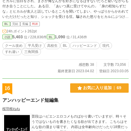
ヒカルに告白をされ、まさか俺なんかを好きになるはずないだろと疑いながらも
付き合うことにした。 ある日、「あいつ真に受けてやんの」「身の程知らずだ
な」とヒカルが友人と話しているところを聞いてしまい、やっぱりからかわれて
いただけだったと知り、ショックを受ける弦。騙された怒りをヒカルにぶつけ
て、ヒカルに別れを告げる——。 葛葉ヒカル（18）高校三年生。財閥次男。完
BL
完結
長編
R18
璧。カリスマ。 弦（18）高校三年生。父子家庭。貧乏。 葛葉一真（20）財閥長
24h.ポイント
262pt
男。爽やかイケメン。
5,403
1,090
位 / 228,836件
位 / 31,436件
小説
BL
クール攻め
平凡受け
高校生
BL
ハッピーエンド
現代
すれ違い
三角関係
感想数 38
文字数 73,056
最終更新日 2023.04.02
登録日 2023.03.05
16
お気に入り追加
69
アンハッピーエンド短編集
桜羽根ねね
普段はハピエンエロコメものばかり書いていますが、時々そ
うではないものを書きたくなる欲が出てきます。 こちらはそ
んな欲の溜まり場です。 内容は全年齢向けだったり18禁だっ