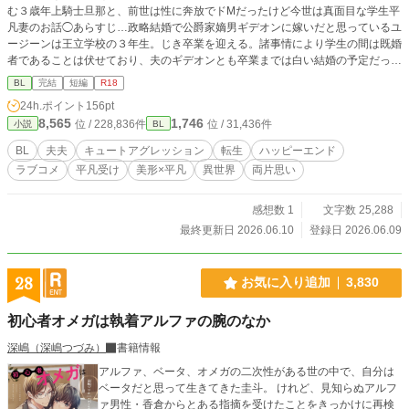
む３歳年上騎士旦那と、前世は性に奔放でドМだったけど今世は真面目な学生平
凡妻のお話◯あらすじ…政略結婚で公爵家嫡男ギデオンに嫁いだと思っているユ
ージーンは王立学校の３年生。じき卒業を迎える。諸事情により学生の間は既婚
者であることは伏せており、夫のギデオンとも卒業までは白い結婚の予定だっ
た。辺境の村で見つかったばかりの神子が王都に来ると、王宮の近衛騎士であっ
BL
完結
短編
R18
た夫は自ら志願して神子の護衛騎士となる。何かと神子を優先するようになった
24h.ポイント
156pt
夫。悲しい気持ちでベッドに入った誕生日の夜、ユージーンは自分に生き写しの
8,565
1,746
位 / 228,836件
位 / 31,436件
小説
BL
『裕司』という男の夢を見る。◯エロは控えめのお話です。描写のあるページに
は※印がついています。
BL
夫夫
キュートアグレッション
転生
ハッピーエンド
ラブコメ
平凡受け
美形×平凡
異世界
両片思い
感想数 1
文字数 25,288
最終更新日 2026.06.10
登録日 2026.06.09
28
お気に入り追加
3,830
初心者オメガは執着アルファの腕のなか
深嶋（深嶋つづみ）
書籍情報
アルファ、ベータ、オメガの二次性がある世の中で、自分は
ベータだと思って生きてきた圭斗。 けれど、見知らぬアルフ
ァ男性・香倉からとある指摘を受けたことをきっかけに再検