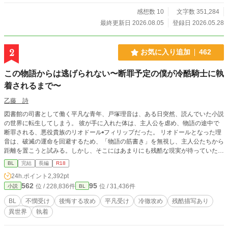
上めっちゃ先になります。題名に※ついたらR18です。 R15
程度は予告なく入れますので、ご了承下さい。 誤字脱字等あ
感想数 10
文字数 351,284
りましたら、優しく御報告頂けますと助かります。 良ければ
最終更新日 2026.08.05
登録日 2026.05.28
コメント頂けますと嬉しいです。 因みに表紙は、イメージを
固めるためにAIに作ってもらったものです。 ムーンライトノ
ベルズにも掲載してます。
2
お気に入り追加
462
この物語からは逃げられない〜断罪予定の僕が冷酷騎士に執
着されるまで〜
乙藤 詩
図書館の司書として働く平凡な青年、戸塚理音は、ある日突然、読んでいた小説
の世界に転生してしまう。 彼が手に入れた体は、主人公を虐め、物語の途中で
断罪される、悪役貴族のリオドール•フィリップだった。 リオドールとなった理
音は、破滅の運命を回避するため、「物語の筋書き」を無視し、主人公たちから
距離を置こうと試みる。しかし、そこにはあまりにも残酷な現実が待っていた。
初の平凡受けに挑戦です！ 主人公がかなり辛い目に合いますので、苦手な方は
BL
完結
長編
R18
ご注意下さい。 久しぶりの長編連載です。 感想やお気に入り、とても励みにな
24h.ポイント
2,392pt
ります！ ぜひよろしくお願いします！ 毎日0時更新。
562
95
位 / 228,836件
位 / 31,436件
小説
BL
BL
不憫受け
後悔する攻め
平凡受け
冷徹攻め
残酷描写あり
異世界
執着