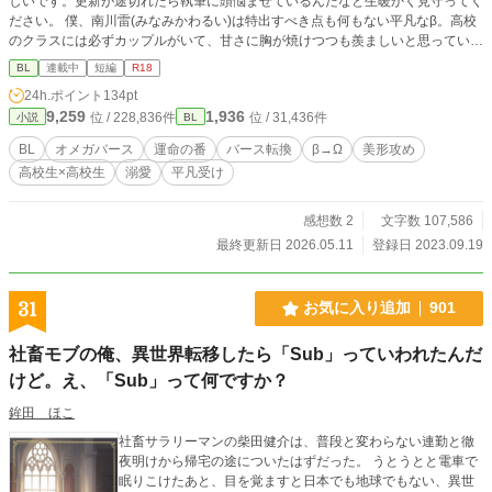
しいです。更新が途切れたら執筆に頭悩ませているんだなと生暖かく見守ってく
ださい。 僕、南川雷(みなみかわるい)は特出すべき点も何もない平凡なβ。高校
のクラスには必ずカップルがいて、甘さに胸が焼けつつも羨ましいと思ってい
た。恋がしたいと思っていたある日、面倒事を押し付けられて生徒会室に届け物
BL
連載中
短編
R18
をすることに。なのに生徒会室の前で転んで、大量の書類をばら撒いてしまう。
24h.ポイント
134pt
それを見た美形生徒会長が手伝ってくれるのだが………気がつくと何故かお膝の
9,259
1,936
位 / 228,836件
位 / 31,436件
小説
BL
上に乗せられていて！？しかも美味しいケーキを人質にあ〜んまでさせられてし
まい………！？ 雷にだけ甘い世話焼きα×平凡だと思い込んでる小動物系美少年β
BL
オメガバース
運命の番
バース転換
β→Ω
美形攻め
→Ω 恋をした少年がバース性に悩みながらも溺愛してくる攻めを受け入れるお
高校生×高校生
溺愛
平凡受け
話。 書きたいものを詰め込んだだけ。休憩用に頭空っぽのまま書いてるのでお
かしなところがあったらごめんなさい！🙏 R指定が入る話は「※」付いてます。
苦手な方はご注意下さい。
感想数 2
文字数 107,586
最終更新日 2026.05.11
登録日 2023.09.19
31
お気に入り追加
901
社畜モブの俺、異世界転移したら「Sub」っていわれたんだ
けど。え、「Sub」って何ですか？
鉾田 ほこ
社畜サラリーマンの柴田健介は、普段と変わらない連勤と徹
夜明けから帰宅の途についたはずだった。 うとうとと電車で
眠りこけたあと、目を覚ますと日本でも地球でもない、異世