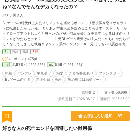
ね？なんでそんなデカくなったの？
バナナ男さん
BLゲームの総受け主人公＜リアン＞を虐めるボッチャリ悪役豚令息＜ザキラス
＞に転生したらしい俺。 とりあえず主人公を虐めることもせず、ストーリーか
らドロップアウトしようと思ったのだが、何故か儚げな美青年になるはずの＜リ
アン＞がやたらとデカく──……？ 元BLゲーム総受けの主人公（のちにやたらデ
カくなってしまった執着＆ヤンデレ系のイケメン）✕ 元ぽっちゃり悪役令息
（のちに普通体型、平凡マイペース男） 主人公視点は、どちらかというとギャ
BL
完結
長編
R18
クテイストですが、攻め視点はダーク路線なので、スカッとハッピーエンドがお
24h.ポイント
475pt
好みの方は主人公視点でどうかページを閉じて下さいεミ(o_□_)o
2,976
559
位 / 228,836件
位 / 31,436件
小説
BL
執着
ヤンデレ
平凡受け
溺愛
ざまあ要素あり
ファンタジー
BLゲームの世界
悪役令息
転生
攻め視点は結構ダーク
感想数 2
文字数 56,966
最終更新日 2026.06.17
登録日 2026.06.09
11
お気に入り追加
87
好きな人の死亡エンドを回避したい雑用係