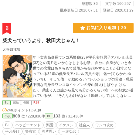
感想数 36
文字数 160,297
最終更新日 2026.07.31
登録日 2026.01.29
3
お気に入り追加
20
柴犬っていうより、秋田犬じゃん！
犬善鼓汰狼
年下実直高身長ワンコ系警察(23)×平凡妄想男子アパレル店員
(32)との両片思いからはじまるお話。 自分に自身がないと今
世での恋愛はあきらめて普段から妄想をすることが日常とな
っている32歳の低身長アパレル店員の寺川 佑一(てらかわ ゆ
ういち)。 そして佑一が勤めるアパレルショップの常連・職業
不明な高身長ワンコ系イケメンの柴山健太(しばやま けん
た)。 柴山くんは誰から見ても分かるくらい佑一への好意が溢
れているが、『そんなわけがない！勘違いしてはいけない』
となる佑一とのすれ違い両思いラブコメ。 何故、柴山くんは
BL
完結
長編
R18
佑一をそんなに好きになったのか。 果たして佑一は柴山くん
24h.ポイント
1,691pt
の好意を素直に受け入れることが出来るのか！ ぜひお読みい
808
133
位 / 228,836件
位 / 31,436件
小説
BL
ただけたら嬉しいです！ ※本編は全18話です！途中でおまけ
話もあります！ 【R指定エピソードはエピソード名にR指定
BL
ハッピーエンド
溺愛
イケメン
社会人
ワンコ攻め
記載をしますので、そちらをご参考にしてください。】 ※ム
平凡受け
警察官
両片思い
一途な恋
ーンライトノベルズ様 fujossy 様 でも同時掲載中です！