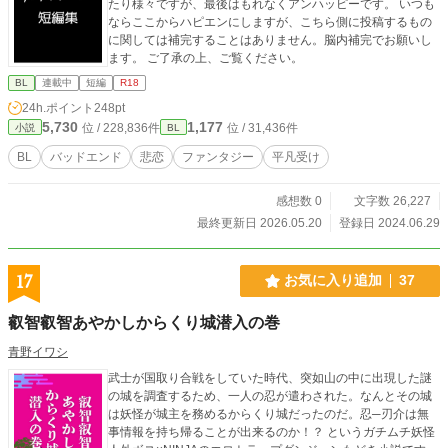
たり様々ですが、最後はもれなくアンハッピーです。 いつも
ならここからハピエンにしますが、こちら側に投稿するもの
に関しては補完することはありません。脳内補完でお願いし
ます。 ご了承の上、ご覧ください。
BL
連載中
短編
R18
24h.ポイント
248pt
5,730
1,177
位 / 228,836件
位 / 31,436件
小説
BL
BL
バッドエンド
悲恋
ファンタジー
平凡受け
感想数 0
文字数 26,227
最終更新日 2026.05.20
登録日 2024.06.29
17
お気に入り追加
37
叡智叡智あやかしからくり城潜入の巻
青野イワシ
武士が国取り合戦をしていた時代、突如山の中に出現した謎
の城を調査するため、一人の忍が遣わされた。なんとその城
は妖怪が城主を務めるからくり城だったのだ。忍─刃介は無
事情報を持ち帰ることが出来るのか！？ というガチムチ妖怪