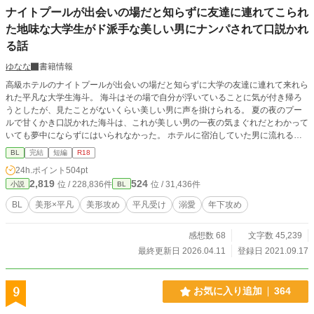
ナイトプールが出会いの場だと知らずに友達に連れてこられ
た地味な大学生がド派手な美しい男にナンパされて口説かれ
る話
ゆなな
書籍情報
高級ホテルのナイトプールが出会いの場だと知らずに大学の友達に連れて来れら
れた平凡な大学生海斗。 海斗はその場で自分が浮いていることに気が付き帰ろ
うとしたが、見たことがないくらい美しい男に声を掛けられる。 夏の夜のプー
ルで甘くかき口説かれた海斗は、これが美しい男の一夜の気まぐれだとわかって
いても夢中にならずにはいられなかった。 ホテルに宿泊していた男に流れるよ
うに部屋に連れ込まれた海斗。 翌朝逃げるようにホテルの部屋を出た海斗はよ
BL
完結
短編
R18
うやく男の驚くべき正体に気が付き、目を瞠った……
24h.ポイント
504pt
2,819
524
位 / 228,836件
位 / 31,436件
小説
BL
BL
美形×平凡
美形攻め
平凡受け
溺愛
年下攻め
感想数 68
文字数 45,239
最終更新日 2026.04.11
登録日 2021.09.17
9
お気に入り追加
364