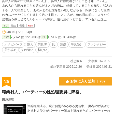
あの人の胸の中で眠りについた日、あの人に婚約者がいることは知っていた。
あの人から離れることを選んだオメガの俺は、妊娠していることを知り、獣人の
子を一人で出産した。 あの人との記憶を思い返しながらも、四歳になった宝物
のカスパーと忙しくも楽しく過ごす日々。 ところが、俺の目の前に、ようやく
居場所を探し当てたルシャードが現れ、連れ戻そうとする。 アンゼル王国王弟
のルシャード殿下。五年前に俺はルシャードの事務官をしていた。 五年前に遡
BL
完結
長編
R18
る。 オメガの俺は、二十三歳になっても発情期が来る気配がなく、ベータとし
24h.ポイント
184pt
て宮廷で働くことを選んだ。 第二王子ルシャードの事務官となる。 だが、初対
7,762
1,516
位 / 228,836件
位 / 31,436件
小説
BL
面のルシャードは俺を一瞥すると興味がないとばかりに、返事もしなかったの
だ。 【番外編 竜人王アルファは惑わす】追加しました。 ＊【2025.10 加筆修
オメガバース
獣人
異世界
BL
溺愛
平凡受け
ファンタジー
正】 ＊現在→過去→現在の構成。 ＊R18 お気に入り、エール、いいね、感想あ
美形攻め
すれ違い
切ない
りがとうございます！！ 《第12回BL大賞奨励賞を頂きました。ありがとうござ
います》
感想数 6
文字数 167,315
最終更新日 2025.12.26
登録日 2024.03.21
26
お気に入り追加
787
職業村人、パーティーの性処理要員に降格。
田原摩耶
本編完結済み、現在個別√ゆるゆる更新中。 勇者の幼馴染で
ある村人受けがパーティー追放を逃れるためにパーティーの