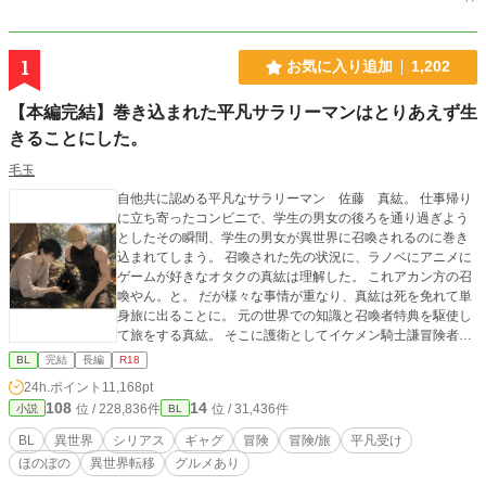
1
お気に入り追加
1,202
【本編完結】巻き込まれた平凡サラリーマンはとりあえず生
きることにした。
毛玉
自他共に認める平凡なサラリーマン 佐藤 真紘。 仕事帰り
に立ち寄ったコンビニで、学生の男女の後ろを通り過ぎよう
としたその瞬間、学生の男女が異世界に召喚されるのに巻き
込まれてしまう。 召喚された先の状況に、ラノベにアニメに
ゲームが好きなオタクの真紘は理解した。 これアカン方の召
喚やん。と。 だが様々な事情が重なり、真紘は死を免れて単
身旅に出ることに。 元の世界での知識と召喚者特典を駆使し
て旅をする真紘。 そこに護衛としてイケメン騎士謙冒険者の
ロイドが付けられてしまい、仕方なく国境まで護衛として同
BL
完結
長編
R18
行することになるが？ 年下イケメン冒険者（騎士）×年上鈍
24h.ポイント
11,168pt
感平凡男性 どちらもノンケです。でもBLです。 冒険や人と
108
14
位 / 228,836件
位 / 31,436件
小説
BL
の出会いだったり世界観がメインで、恋愛要素までいくのが
長くなりますが、二人の心の機微を書くのが楽しくてジレジ
BL
異世界
シリアス
ギャグ
冒険
冒険/旅
平凡受け
レになりそうですが、それでも良ければのんびりお付き合い
ほのぼの
異世界転移
グルメあり
頂けましたら幸いです。 R18要素は入れる予定ですが、進行