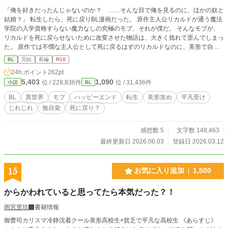
「俺を好きだったんじゃないのか？ ……そんな目で俺を見るのに、ほかの奴と
結婚？」 転生したら、死に戻りBL漫画だった。 原作主人公リカルドが通う魔法
学院の入学資格すらない魔力なしの究極のモブ、それが僕だ。 そんなモブが、
リカルドを死に戻らせないために改変させた物語は、大きく捻れて歪んでしまっ
た。 原作では不憫な主人公として死に戻るはずのリカルドなのに、美形で自信
満々な逞しい騎士に成長して、なぜか僕を追いかけてくる。 本来の攻めも、な
BL
完結
長編
R18
んだか様子がおかしいし。 だから、僕はリカルドに別れを告げて――。 自惚れ
24h.ポイント
262pt
リカルド × 鈍感なモブ転生者アーロン 果たして死に戻りは回避できるのか？ じ
5,403
1,090
位 / 228,836件
位 / 31,436件
小説
BL
れったくも切ないふたりの恋は加速する。 ………………… 《転生した原作BL漫
画『死に戻った疎まれ令息は、逃げられない』のあらすじ》 主人公リカルドは
BL
異世界
モブ
ハッピーエンド
転生
美形攻め
平凡受け
王命により辺境伯ルシオと結婚することになり、婚姻した初夜に「お前を愛する
じれじれ
無自覚
死に戻り？
ことはない」と告げられる。 辺境伯の邸で疎まれた伴侶としての生活がはじま
った。しかしリカルドは、15歳のときに魔法動物の暴走により馬車ごと崖から
落下して魔力を失い、実父に疎まれて育ったため、どんなに冷遇されても帰る場
感想数 5
文字数 148,463
所がない。ここで耐えるしかなかった。 ルシオの従兄弟ミゲルにより虚偽の嫌
最終更新日 2026.06.03
登録日 2026.03.12
がらせを受け、リカルドは癇癪持ちの我儘だという間違った評価をされてしま
う。陰湿な虐めにあいながら、ルシオには誤解されたまま一年が経った、ある
日。池に落とされる。その結果、人知れずあっけなく命を落とす。やはり、愛さ
15
お気に入り追加
1,500
れることはなかったな、と自分の人生を悲嘆しながら。 ところが、ようやくリ
カルドの境遇を知ったルシオは、自身の過ちに愕然とする。死んでしまってから
からかわれていると思ってたら本気だった？！
の後悔では遅い。もっと早く気づくべきだ。 ルシオは王家の禁忌の時空魔法を
駆使して、リカルドを死に戻りさせる。 ＊性描写は最後の最後にあります。 お
雨宮里玖
書籍情報
気に入り、ハート、感想ありがとうございます！ タイトル変更しました。死に
御曹司カリスマ冷静沈着クール美形高校生×貧乏で平凡な高校生 《あらすじ》
戻り小説→死に戻り漫画に変更しました。