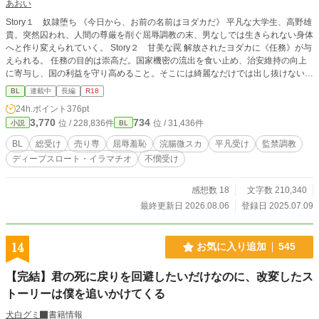
あおい
Story１ 奴隷堕ち 《今日から、お前の名前はヨダカだ》 平凡な大学生、高野雄
貴。突然囚われ、人間の尊厳を削ぐ屈辱調教の末、男なしでは生きられない身体
へと作り変えられていく。 Story２ 甘美な罠 解放されたヨダカに《任務》が与
えられる。 任務の目的は崇高だ。国家機密の流出を食い止め、治安維持の向上
に寄与し、国の利益を守り高めること。そこには綺麗なだけでは出し抜けない世
界がある。 Story3 蜘蛛の巣に蝶《仮》 優秀なスパイとして秘密裡に公安に身
BL
連載中
長編
R18
をおくヨダカ。彼は、男を堕とすあまい罠を張り、数々の実績を上げてきた。し
24h.ポイント
376pt
かし、新たな事案で、ある男と出会ったことをきっかけに少しずつ歯車が狂い始
3,770
734
位 / 228,836件
位 / 31,436件
小説
BL
めて… ……………………………………… お気に入り登録、いいね、感想、とて
も励みになります！ご覧頂いた皆様、数えきれないほどある小説から見つけて読
BL
総受け
売り専
屈辱羞恥
浣腸微スカ
平凡受け
監禁調教
んで頂いて、ありがとうございます！ 章名や内容の手直し、誤字脱字の修正を
ディープスロート・イラマチオ
不憫受け
加えました。2026.4.28
感想数 18
文字数 210,340
最終更新日 2026.08.06
登録日 2025.07.09
14
お気に入り追加
545
【完結】君の死に戻りを回避したいだけなのに、改変したス
トーリーは僕を追いかけてくる
犬白グミ
書籍情報