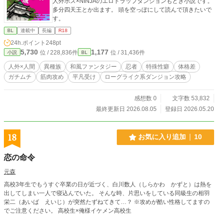
人外ボス×NINJAのエロトラップダンジョンもどき小説です。
多分四天王とか出ます。 頭を空っぽにして読んで頂きたいで
す。
BL
連載中
長編
R18
24h.ポイント
248pt
5,730
1,177
位 / 228,836件
位 / 31,436件
小説
BL
人外×人間
異種族
和風ファンタジー
忍者
特殊性癖
体格差
ガチムチ
筋肉攻め
平凡受け
ローグライク系ダンジョン攻略
感想数 0
文字数 53,832
最終更新日 2026.08.05
登録日 2026.05.20
18
お気に入り追加
10
恋の命令
元森
高校3年生でもうすぐ卒業の日が近づく、白川数人（しらかわ かずと）は熱を
出してしまい一人で寝込んでいた。 そんな時、片思いをしている同級生の相羽
栄二（あいば えいじ）が突然たずねてきて…？ ※攻めが酷い性格してますの
でご注意ください。 高校生×俺様イケメン高校生