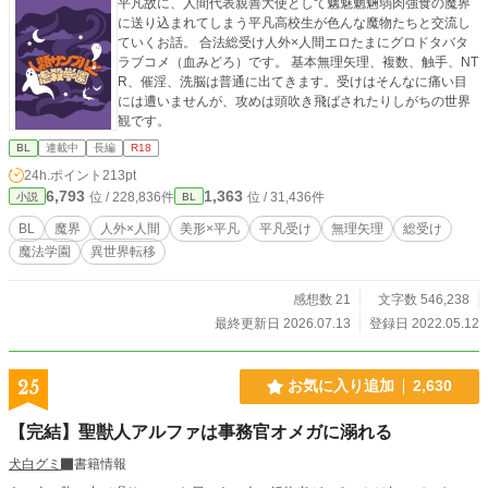
平凡故に、人間代表親善大使として魑魅魍魎弱肉強食の魔界
に送り込まれてしまう平凡高校生が色んな魔物たちと交流し
ていくお話。 合法総受け人外×人間エロたまにグロドタバタ
ラブコメ（血みどろ）です。 基本無理矢理、複数、触手、NT
R、催淫、洗脳は普通に出てきます。受けはそんなに痛い目
には遭いませんが、攻めは頭吹き飛ばされたりしがちの世界
観です。
BL
連載中
長編
R18
24h.ポイント
213pt
6,793
1,363
位 / 228,836件
位 / 31,436件
小説
BL
BL
魔界
人外×人間
美形×平凡
平凡受け
無理矢理
総受け
魔法学園
異世界転移
感想数 21
文字数 546,238
最終更新日 2026.07.13
登録日 2022.05.12
25
お気に入り追加
2,630
【完結】聖獣人アルファは事務官オメガに溺れる
犬白グミ
書籍情報