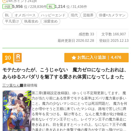
24h.ポイント
241pt
―― ★リブレ様にて紙書籍・電子書籍化が決定しました！ 応援してくださった
5,956
1,214
位 / 228,836件
位 / 31,436件
小説
BL
皆様のおかげです！ 本当にありがとうございます！ 発売日などの詳細は、決
まり次第、作者のXや近況ボードなどでご報告させていただきますのでお待ちい
BL
オメガバース
ハッピーエンド
現代
芸能界
俳優×カメラマン
ただければ幸いです。
平凡受け
執着攻め
溺愛攻め
感想数 33
文字数 166,907
最終更新日 2026.02.28
登録日 2025.12.13
20
お気に入り追加
4,476
モテたかったが、こうじゃない 魔力ゼロになったおれは、
あらゆるスパダリを魅了する愛され体質になってしまった
三ツ葉なん
書籍情報
第二章(書籍設定改稿版)、ゆっくり不定期更新してます。 魔
力が当たり前にある世界でモテる基準はズバリ魔力量が多い
こと。魔力の少ないマシロにとっては死活問題だ。 魔力を何
とか増やそうと王都に来ていたマシロは、路地で苦しげに蹲
る青年を見つける。 駆け寄ると、なんと魔力量が化け物級と
有名なレイヴァン王子だった。レイヴァン王子の魔力暴走に
巻き込まれ、目を覚ますとベットの上。なになに？王子の魔
力暴走に巻き込まれた衝撃で俺の魔力が全て吹っ飛びゼロに