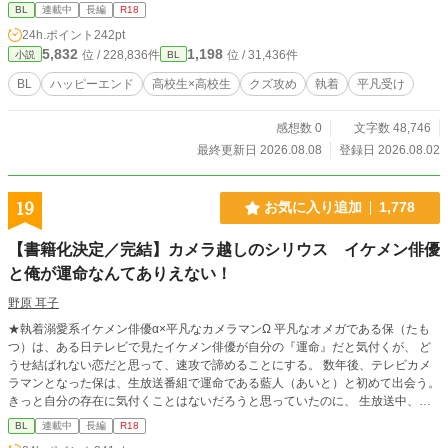
BL
連載中
長編
R18
24h.ポイント
242pt
5,832
1,198
位 / 228,836件
位 / 31,436件
小説
BL
BL
ハッピーエンド
高校生×高校生
クズ攻め
執着
平凡受け
感想数 0
文字数 48,746
最終更新日 2026.08.08
登録日 2026.08.02
19
お気に入り追加
1,778
【書籍化決定／完結】カメラ越しのシリウス イケメン俳優
と俺が運命なんてありえない！
野原 耳子
★執着溺愛系イケメン俳優α×平凡なカメラマンΩ 平凡なオメガである保（たも
つ）は、ある日テレビで見たイケメン俳優が自分の『運命』だと気付くが、 ど
うせ結ばれない恋だと思って、速攻で諦めることにする。 数年後、テレビカメ
ラマンとなった保は、生放送番組で運命である藍人（あいと）と初めて出会う。
きっと自分の存在に気付くことはないだろうと思っていたのに、 生放送中、藍
人はカメラ越しに保を見据えて、こう言い放つ。 「やっと見つけた。もう絶対
BL
連載中
長編
R18
に逃がさない」 それから藍人は、混乱する保を囲い込もうと色々と動き始めて