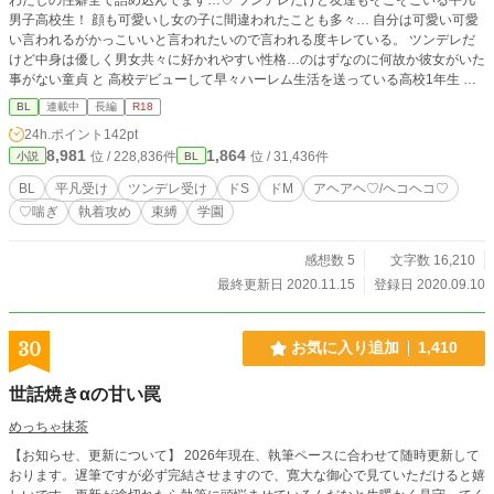
男子高校生！ 顔も可愛いし女の子に間違われたことも多々… 自分は可愛い可愛
い言われるがかっこいいと言われたいので言われる度キレている。 ツンデレだ
けど中身は優しく男女共々に好かれやすい性格…のはずなのに何故か彼女がいた
事がない童貞 と 高校デビューして早々ハーレム生活を送っている高校1年生 中
学生のころ何人もの女子に告白しまくられその度に付き合っているが1ヶ月も続
BL
連載中
長編
R18
いたことがないらしい… だが高校に入ってから誰とも付き合ってないとか…？
24h.ポイント
142pt
束縛が激しくて性癖がエグい絶倫巨根!! の 2人のお話です♡ 小説は初めて書くの
8,981
1,864
位 / 228,836件
位 / 31,436件
小説
BL
でおかしい所が沢山あると思いますが、良ければ見てってください( .. ) 私の性癖
が沢山詰まっているのでストーリーになっているかは微妙なのですが、喘ぎ♡ア
BL
平凡受け
ツンデレ受け
ドS
ドM
アヘアヘ♡/ヘコヘコ♡
ヘアヘ♡イキイキ♡の小説をお楽しみください/////
♡喘ぎ
執着攻め
束縛
学園
感想数 5
文字数 16,210
最終更新日 2020.11.15
登録日 2020.09.10
30
お気に入り追加
1,410
世話焼きαの甘い罠
めっちゃ抹茶
【お知らせ、更新について】 2026年現在、執筆ペースに合わせて随時更新して
おります。遅筆ですが必ず完結させますので、寛大な御心で見ていただけると嬉