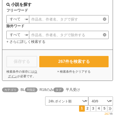
小説を探す
フリーワード
除外ワード
+ さらに詳しく検索する
保存する
267
件を検索する
検索条件の保存には
ロ
× 検索条件をクリアする
グイン
が必要です。
BL
R18のみ
平凡受け
カテゴリ
R指定
タグ
1
2
3
4
5
267
件