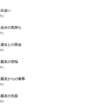
1.出会い
61
2.自分の気持ち
51
3.過去との再会
60
4.親友の苦悩
61
5.親友からの侮辱
60
6.親友の失踪
60