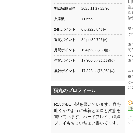
世
絶
初回完結日時
2025.11.27 22:36
真
傲
文字数
71,655
腐
24h.ポイント
0 pt (228,848位)
そ
週間ポイント
84 pt (36,763位)
堕
闇
月間ポイント
154 pt (56,733位)
ハ
年間ポイント
17,309 pt (22,198位)
堕
累計ポイント
17,323 pt (76,051位)
※
※
と
は
猫丸のプロフィール
R18のBL小説を書いています。息を
小
吐くかのように執着とエロと変態を
書いています。ハードプレイ、特殊
B
プレイもちょいちょい書いてます。