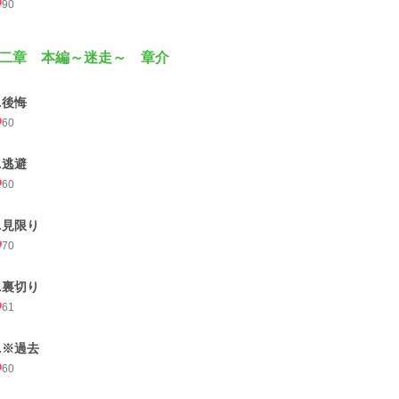
90
二章 本編～迷走～ 章介
.後悔
60
.逃避
60
3.見限り
70
4.裏切り
61
5.※過去
60