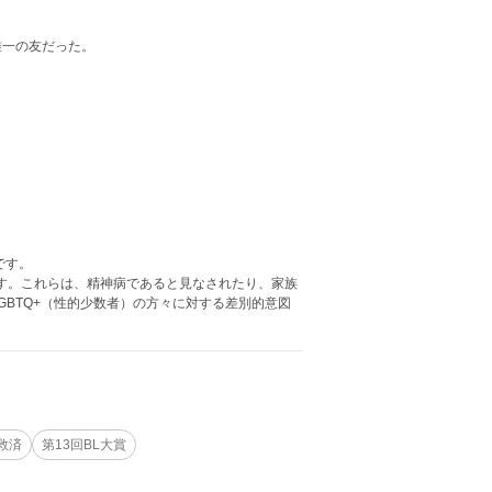
唯一の友だった。
です。
ます。これらは、精神病であると見なされたり、家族
BTQ+（性的少数者）の方々に対する差別的意図
救済
第13回BL大賞