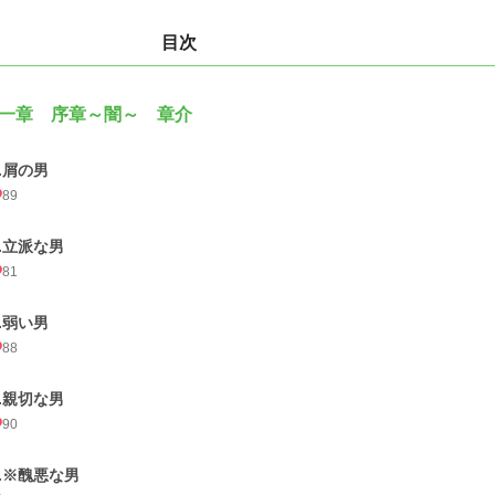
目次
一章 序章～闇～ 章介
1.屑の男
89
2.立派な男
81
3.弱い男
88
4.親切な男
90
5.※醜悪な男