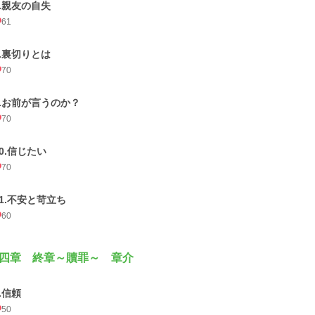
7.親友の自失
61
8.裏切りとは
70
9.お前が言うのか？
70
10.信じたい
70
11.不安と苛立ち
60
四章 終章～贖罪～ 章介
.信頼
50