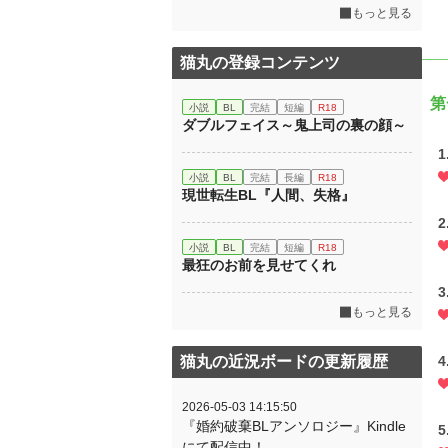
もっと見る
猫丸の登録コンテンツ
第
小説
BL
完結
短編
R18
ダブルフェイス～鬼上司の裏の顔～
小説
BL
完結
長編
R18
現世転生BL『人間、失格』
小説
BL
完結
短編
R18
最狂のお前を見せてくれ
もっと見る
猫丸の近況ボードの更新履歴
2026-05-03 14:15:50
『婚約破棄BLアンソロジー』Kindle
にて配信中！