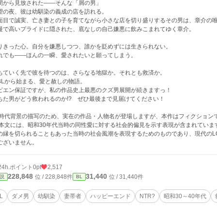
間から見放された――そんな「屑の男」
望の夜、彼は幼馴染の義成の店を訪れる。
面目で誠実、亡き妻との子を育てながら小さな店を切り盛りするその男は、章介の
慢で高いプライドに隠された、底なしの自己嫌悪に飲みこまれてゆく章介。
りきった心。自分を嫌悪しつつ、誰かを貶めずには生きられない。
れでも――ほんの一瞬、愛されたいと願ってしまう。
ちていく先で彼を待つのは、さらなる地獄か。それとも救済か。
BLから始まる、愛と赦しの物語。
ピエン保証ですが、私の作品史上最悪のクズ男展開が続きますっ！
ちた男がどう救われるのか!? ぜひ最後まで見届けてください！
 時代背景の描写のため、実在の作品・人物名が登場しますが、本作はフィクション
 本文には、昭和30年代当時の同性愛に対する社会的偏見を示す表現が含まれてい
の縁を切られることもあった当時の社会風潮を表現するためのものであり、現代のLG
ございません。
24h.ポイント
0pt
2,517
228,848
31,440
位 / 228,848件
位 / 31,440件
説
BL
L
ダメ男
幼馴染
妻帯者
ハッピーエンド
NTR?
昭和30～40年代