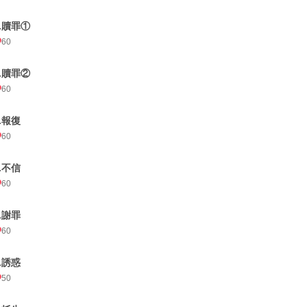
2.贖罪①
60
3.贖罪②
60
.報復
60
.不信
60
.謝罪
60
.誘惑
50