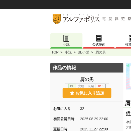
小説
公式漫画
投
TOP
>
小説
>
BL小説
>
屑の男
作品の情報
屑の男
BL
完結
長編
R18
お気に入り追加
屑
お気に入り
32
猫
初回公開日時
2025.08.29 22:00
津
才
更新日時
2025.11.27 22:00