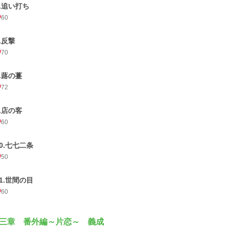
6.追い打ち
60
.反撃
70
8.蕗の薹
72
9.店の客
60
10.七七二条
50
11.世間の目
60
三章 番外編～片恋～ 義成