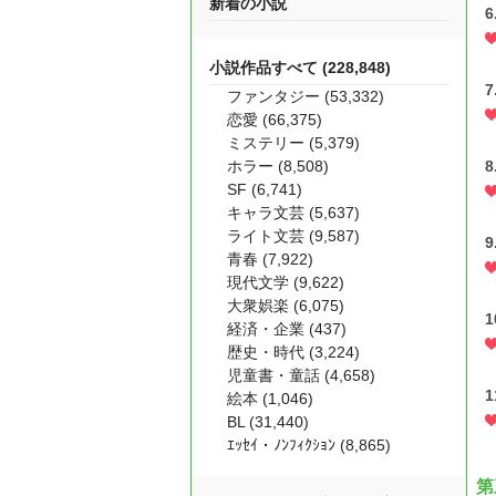
新着の小説
小説作品すべて (228,848)
7
ファンタジー (53,332)
恋愛 (66,375)
ミステリー (5,379)
ホラー (8,508)
SF (6,741)
キャラ文芸 (5,637)
ライト文芸 (9,587)
青春 (7,922)
現代文学 (9,622)
大衆娯楽 (6,075)
経済・企業 (437)
歴史・時代 (3,224)
児童書・童話 (4,658)
絵本 (1,046)
BL (31,440)
ｴｯｾｲ・ﾉﾝﾌｨｸｼｮﾝ (8,865)
第