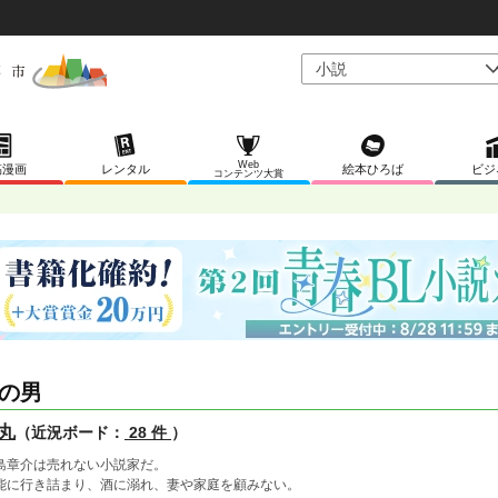
Web
稿漫画
レンタル
絵本ひろば
ビジ
コンテンツ大賞
の男
丸
（近況ボード：
28 件
）
島章介は売れない小説家だ。
能に行き詰まり、酒に溺れ、妻や家庭を顧みない。