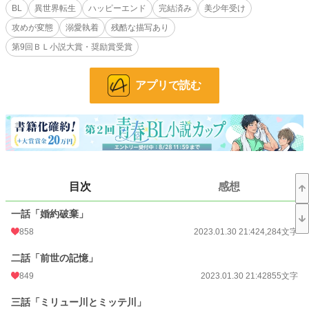
が！」と罵り頬を叩く。
BL
異世界転生
ハッピーエンド
完結済み
美少年受け
婚約者に裏切られ、親に見捨てられたザフィーアは、神子を害した悪人として国
攻めが変態
溺愛執着
残酷な描写あり
境近くの教会に幽閉されることになる。
恵みの雨を降らせ民の信仰を集める神子、その神子を害したザフィーアに民から
第9回ＢＬ小説大賞・奨励賞受賞
浴びせられる言葉は冷たい。「死ね！ 悪魔！」「くらえろくでなし！ 天
誅！」「消えろ！」「くたばれ！ 化け物！」民衆から石を投げられ、失意のま
また王都をあとにするザフィーア。
アプリで読む
国境で神子の刺客に襲われたザフィーアは「剣《そんなもの》を使う必要はない
よ、僕は一人で死ねるから……」崖に身を投げ自ら死を選ぶのだった…………。
婚約破棄、美青年×美少年、溺愛執着、執着攻め、ハッピーエンド。
＊→性的な描写有り、＊＊＊→性行為の描写有り。
ムーンライトノベルズ、pixiv、カクヨムにも投稿しております。
目次
感想
ムーンライトノベルズBL、日間ランキン1位。アルファポリス、BLランキング1
一話「婚約破棄」
位、HOTランキング4位に入った作品です。
858
2023.01.30 21:42
4,284文字
「Copyright（C）2020-九十九沢まほろ」
二話「前世の記憶」
※第9回ＢＬ小説大賞で奨励賞を受賞しました。応援してくださった皆様のおか
849
2023.01.30 21:42
855文字
げですありがとうございます。m(_ _)m
三話「ミリュー川とミッテ川」
※後日譚追加いたしました。2025年1月24日