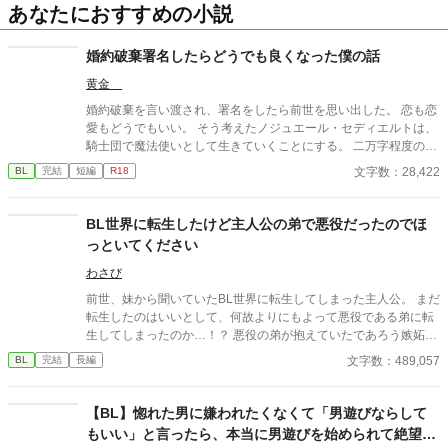
あなたにおすすめの小説
婚約破棄署名したらどうでも良くなった僕の話
黄金
婚約破棄を言い渡され、署名をしたら前世を思い出した。 恋も恋
愛もどうでもいい。 そう考えたノジュエール・セディエルトは、
騎士団で魔法使いとして生きていくことにする。 二万字程度の短
い話です。 6話完結。＋おまけフィーリオルのを1話追加します。
文字数：28,422
BL
完結
短編
R18
BL世界に転生したけど主人公の弟で悪役だったのでほ
っといてください
わさび
前世、妹から聞いていたBL世界に転生してしまった主人公。 まだ
転生したのはいいとして、何故よりにもよって悪役である弟に転
生してしまったのか…！？ 悪役の弟が抱えていたであろう嫉妬に
抗いつつ転生生活を過ごす物語。
文字数：489,057
BL
完結
長編
【BL】惚れた男に嫌われたくなくて「男遊びならして
もいい」と言ったら、本当に男遊びを始められて絶望し