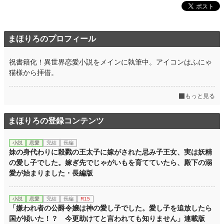
まほりろのプロフィール
祝書籍化！異世界恋愛小説をメインに執筆中。アイコンはふにゃ
猫様から拝借。
もっと見る
まほりろの登録コンテンツ
小説
恋愛
完結
長編
妹の身代わりに殺戮の王太子に嫁がされた忌み子王女、実は妖精
の愛し子でした。嫁ぎ先でじゃがいもを育てていたら、殿下の溺
愛が始まりました・長編版
小説
恋愛
完結
長編
R15
「嫌われ者の公爵令嬢は神の愛し子でした。愛し子を追放したら
国が傾いた！？ 今更助けてと言われても知りません」連載版