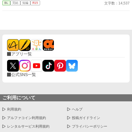
成、友人なども覚えていない。 ここで生きるための知識もなく途
文字数：14,537
BL
完結
短編
R15
方に暮れていると、冒険者だという男が偶然現れて保護してくれ
た。 彼にお世話になりながら自立していこうと意気込む俺と、世
話はするが自立させたくない男。 そして俺は自分が何者かを知っ
て、流されるように男と暮らすことになる。 男だけの世界。誰で
も子供ができるけど、出産の描写はないです。 駆け足で完結まで
ザッと書いて投稿しましたのでもしかしたら誤字脱字があるかと
思いますが、見つけ次第修正します。 誤字脱字報告ありがとうご
ざいます。助かります。
アプリ一覧
公式SNS一覧
ご利用について
利用規約
ヘルプ
アルファコイン利用規約
投稿ガイドライン
レンタルサービス利用規約
プライバシーポリシー