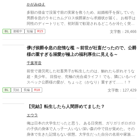
ている侯爵令息の話
かがみゆえ
多額の借金で没落寸前の実家を救うため、結婚相手を探していた
男爵令息のラキにカムグロス侯爵家から求婚状が届く。 お相手は
同性のディートリヒで、初対面で歓迎されるどころか冷たく突き
放されてしまう。 『必要最低限関わるな』 『愛人を作るな』
文字数：26,466
BL
連載中
短編
R15
『男遊びならしてもいい』 ディートリヒから実家の借金を完済す
る条件を言われたラキは、学園で令息たちとの交流を満喫中。 褒
め上手なラキの周りには可愛い令息が集まり、推し活状態に。 一
儚げ侯爵令息の怠惰な檻 ～前世が社畜だったので、公爵
方、ディートリヒだけが嫉妬で胃を痛める日々。 ラキへの恋心を
様の重すぎる溺愛が極上の福利厚生に見える～
隠し続けた不器用侯爵令息に、幸せな未来は訪れるのか？ .
千葉琴音
前世で過労死した社畜男子が転生したのは、触れたら折れそうな
超・美少年。 目指せ、究極の光合成ライフ！ でも、隣にいるハイ
スペック公爵様の愛が、ちょっと（かなり）重すぎて……！？
文字数：127,429
BL
完結
長編
R18
【完結】転生したら人間辞めてました？
エウラ
俺は日本の大学生だったと思う。 ある日突然、ガリガリボロボロ
の子供の身体で人っ子一人いない深い森の中で目が覚めた。その
身体で生きた記憶もない状態。大学生だった自分の名前や家族構