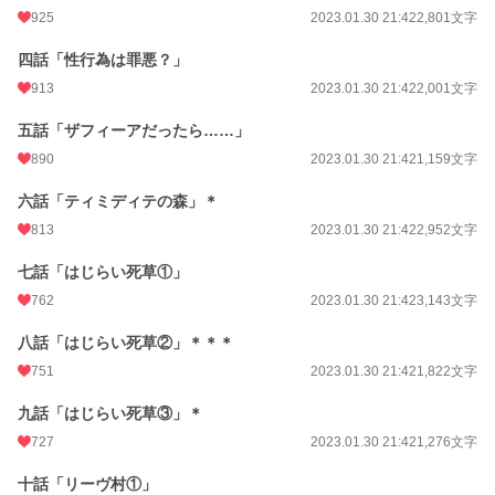
925
2023.01.30 21:42
2,801文字
※表紙イラストは猫様からお借りしています。
四話「性行為は罪悪？」
小説
7,237 位 / 228,620 件
913
2023.01.30 21:42
2,001文字
BL
1,399 位 / 31,391 件
五話「ザフィーアだったら……」
お気に入り
4,551
890
2023.01.30 21:42
1,159文字
24h.ポイント
191 pt
六話「ティミディテの森」＊
813
2023.01.30 21:42
2,952文字
文字数
253,431
七話「はじらい死草①」
更新日時
2025.01.24 15:41
762
2023.01.30 21:42
3,143文字
初回公開日時
2020.12.02 16:31
八話「はじらい死草②」＊＊＊
初回完結日時
2021.11.20 12:34
751
2023.01.30 21:42
1,822文字
週間ポイント
1,640 pt (5,850 位)
九話「はじらい死草③」＊
月間ポイント
8,529 pt (5,191 位)
727
2023.01.30 21:42
1,276文字
年間ポイント
104,664 pt (5,756 位)
十話「リーヴ村①」