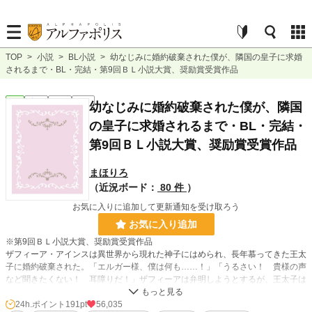
TOP
>
小説
>
BL小説
>
幼なじみに婚約破棄された僕が、隣国の皇子に求婚
されるまで・BL・完結・第9回ＢＬ小説大賞、奨励賞受賞作品
BL
完結
長編
R18
幼なじみに婚約破棄された僕が、隣国
の皇子に求婚されるまで・BL・完結・
第9回ＢＬ小説大賞、奨励賞受賞作品
まほりろ
（近況ボード：
80 件
）
お気に入りに追加して更新通知を受け取ろう
お気に入り追加
※第9回ＢＬ小説大賞、奨励賞受賞作品
ザフィーア・アインスは異世界から現れた神子にはめられ、長年慕ってきた王太
子に婚約破棄された。「エルガー様、僕は何も……！」「うるさい！ 貴様の声
など聞きたくない！ 耳障りだ！」ザフィーアは弁明しようとするが、王太子は
聞く耳を持たない。
アインス公爵は牢屋に入れられたザフィーアを「アインス公爵家の恥さらし
24h.ポイント
191pt
56,035