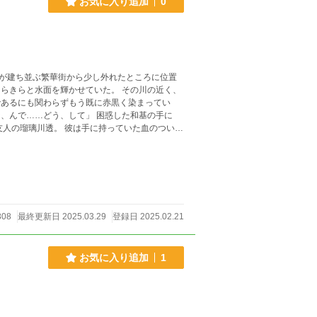
お気に入り追加
0
が建ち並ぶ繁華街から少し外れたところに位置
らきらと水面を輝かせていた。 その川の近く、
であるにも関わらずもう既に赤黒く染まってい
、んで……どう、して」 困惑した和基の手に
友人の瑠璃川透。 彼は手に持っていた血のついた
808
最終更新日 2025.03.29
登録日 2025.02.21
お気に入り追加
1