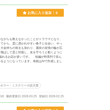
お気に入り追加
6
ながらも救えなかったことがトラウマとなり、
してから、霊に憑かれやすい春子と出会い、やっ
と大金持ちの裕太も加わり、麗奈の友情の輪が広
を飛ばして霊と対面し、友を守ろうと動くように
溢れるお話が多いです。 短編が時系列で並ん
るようになっています。表紙はAIで作成しまし
ホラー・ミステリー小説大賞
018
最終更新日 2026.03.25
登録日 2026.02.25