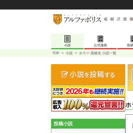
小説
公式漫画
投
TOP
>
小説
>
ホラー 高校生 小説一覧
ホ
投稿小説