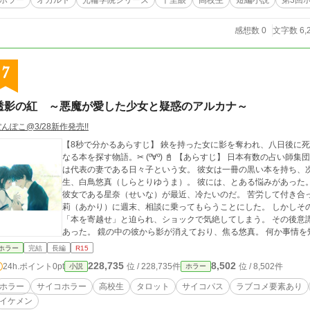
ホラー
オカルト
光輪学院シリーズ
千里眼
高校生
短編小説
第3回
感想数 0
文字数 6,
7
透影の紅 ～悪魔が愛した少女と疑惑のアルカナ～
んぽこ@3/28新作発売!!
【8秒で分かるあらすじ】 鋏を持った女に影を奪われ、八日後に
なる本を探す物語。✂ (º∀º) 📓 【あらすじ】 日本有数の占い師集団、カレイドスコープの代表が殺された。 容疑者
は代表の妻である日々子という女。 彼女は一冊の黒い本を持ち、次なる標的を狙う。 市
生、白鳥悠真（しらとりゆうま）。 彼には、とある悩みがあった。 ――女心が分からない。 それが原因なの
彼女である星奈（せいな）が最近、冷たいのだ。 苦労して付き合
莉（あかり）に週末、相談に乗ってもらうことにした。 しかしその日の帰り道。 悠真は恐ろしい見た目をした女に
「本を寄越せ」と迫られ、ショックで気絶してしまう。 その後意
あった。 鏡の中の彼から影が消えており、焦る悠真。 何か事情を知っている様子の紅莉は「このままだと八日後に
死ぬ」と悠真に告げる。 助かるためには、タイムリミットまでに【悪魔の愛読書】と呼ばれる六冊の本を全て集め
ホラー
完結
長編
R15
るか、元凶の女を見つけ出すしかない。 仕方なく紅莉と共に本を探すことにした悠真だったが――？ 【透影】とか
228,735
8,502
24h.ポイント
0pt
位 / 228,735件
位 / 8,502件
小説
ホラー
げ、すきかげ。物の隙間や薄い物を通して見える姿や形。 『この物語は、法律・法令に反する行為を容認・推奨す
るものではありません』 表紙イラスト／イトノコ（@misokoo
ホラー
サイコホラー
高校生
タロット
サイコパス
ラブコメ要素あり
イケメン