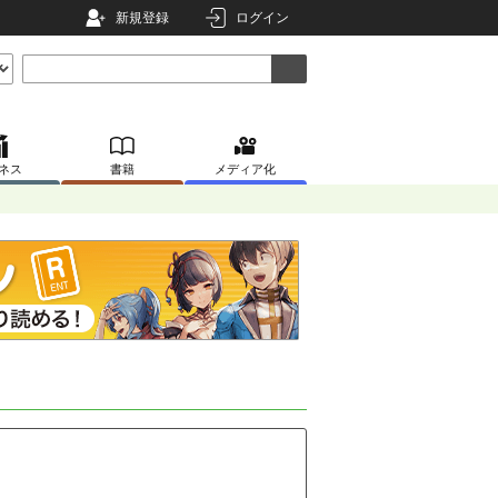
新規登録
ログイン
ネス
書籍
メディア化