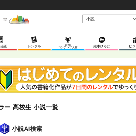
Web
稿漫画
レンタル
絵本ひろば
ビジ
コンテンツ大賞
ラー 高校生 小説一覧
小説AI検索