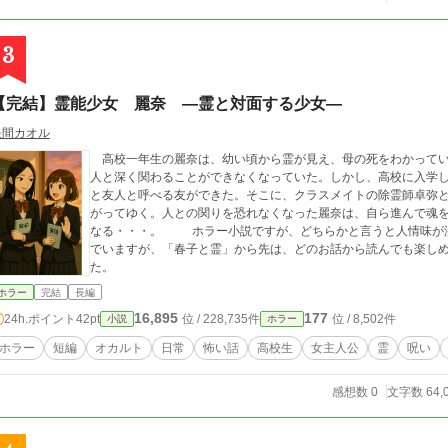
3
【完結】霊能少女 麗奈 ―霊と対面する少女―
矢間カオル
高校一年生の麗奈は、幼い頃から霊が見え、母の死をわかってい
人と深く関わることができなくなっていた。しかし、高校に入学
と友人と呼べる友ができた。そこに、クラスメイトの除霊師卓弥
がってゆく。人との関りを恐れなくなった麗奈は、自ら進んで魂
なる・・・。 ホラー小説ですが、どちらかと言うと人情味が
でいますが、「春子と霊」から先は、どのお話から読んでも楽しめ
た。
ホラー
完結
長編
16,895
177
24h.ポイント
42pt
位 / 228,735件
位 / 8,502件
小説
ホラー
ホラー
短編
オカルト
日常
怖い話
高校生
女主人公
霊
呪い
感想数 0
文字数 64,