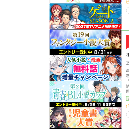
『抱腹
間
い、依