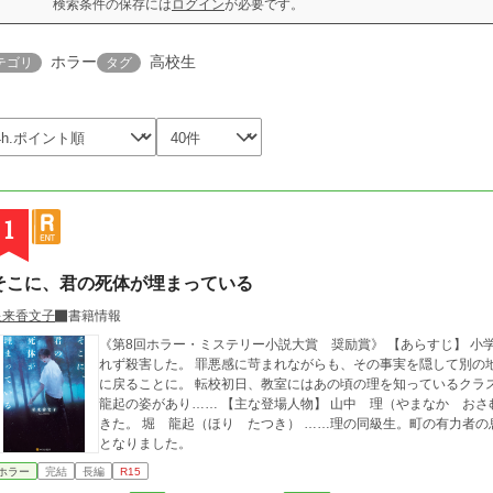
検索条件の保存には
ログイン
が必要です。
ホラー
高校生
テゴリ
タグ
1
そこに、君の死体が埋まっている
星来香文子
書籍情報
《第8回ホラー・ミステリー小説大賞 奨励賞》 【あらすじ】 小学五年の夏休み、山中理は同級生・堀龍起を人知
れず殺害した。 罪悪感に苛まれながらも、その事実を隠して別の
に戻ることに。 転校初日、教室にはあの頃の理を知っているクラ
龍起の姿があり…… 【主な登場人物】 山中 理（やまなか おさむ） ……高校二年生。両親の離婚により戻って
きた。 堀 龍起（ほり たつき） ……理の同級生。町の有力者の息子。 ※書籍化に伴い、改稿前のも
となりました。
ホラー
完結
長編
R15