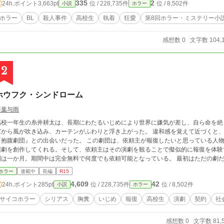
335
2
24h.ポイント
3,663pt
位 / 228,735件
位 / 8,502件
小説
ホラー
ホラー
BL
殺人事件
高校生
執着
狂愛
第8回ホラー・ミステリー小
感想数 0
文字数 104,
2
ホウフク・シンドローム
平葉与雨
高校一年生の糸井耕太は、長期にわたるいじめにより世界に嫌気が差し、自ら命を絶
窓から風が吹き込み、カーテンがふわりと浮き上がった。 違和感を覚えて近づくと、
劇団』との出会いだった。 この劇団は、依頼主が報復したいと思っている人物の名前、外見などの情報、希望の結末をもとに
演劇を創作してくれる。そして、依頼主はその演劇を観ることで擬似的に報復を体験
は一か月。期間中は完全無料で何度でも依頼可能となっている。 最初はただの劇だと思っていたが、のちに観たものが現実に起き
ていると判明する。 事実を知った耕太は恐怖を覚え、劇団との関係を続けるのか迷
ホラー
連載中
長編
R15
頼を続けることにする。 そして、抱腹のための報復が、自分も周りも変えていく……。 ※注意書き この物語はフィクションで
4,609
42
24h.ポイント
285pt
位 / 228,735件
位 / 8,502件
小説
ホラー
あり、個人や団体、事件に関する情報などは、現実とは関係ありません。 また、法
ありません。 念のためセルフレイティングを設定していますが、過剰な表現はして
サイコホラー
シリアス
胸糞
いじめ
報復
高校生
演劇
契約
社
い。 ◆こちらは2025年12月10日〜2025年12月23日までカクヨムにて連載して
感想数 0
文字数 81,