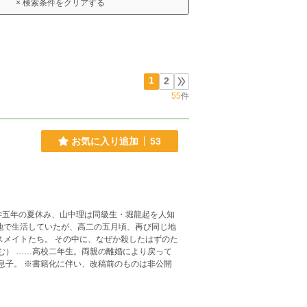
× 検索条件をクリアする
1
2
55
件
お気に入り追加
53
地で生活していたが、高二の五月頃、再び同じ地
スメイトたち。 その中に、なぜか殺したはずのた
のは非公開