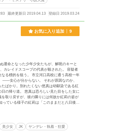
ホラー・ミステリー小説大賞
283
最終更新日 2019.04.13
登録日 2019.03.24
お気に入り追加
9
死ぬ運命となった少年少女たちが、解呪のキーと
立河口高校に通う高校一年
か、
ったばかり。別れたくない悠真は幼馴染である紅
識を取り戻すが、彼の隣りには何故か紅莉の姿が
ekaki）様より
美少女
JK
ヤンデレ・執着・狂愛