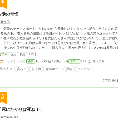
4
お隣の奇怪
西條ヰ乙
街で定番のデートスポット。かわいいから美味しいまでなんでも揃う、たくさんの店
する橋の下。 市元和基の眼前には幅四メートルほどの川が、太陽の光を反射させてき
大小様々な石が敷き詰められた河原にはたくさんの血が飛び散っていた。 血は鮮血
て、石にこびりついた血は人間のものとは思えないほど黒い色に変色していた。 「な
は、少女の生首が抱えられていた。 「帰ろうよ」 隣から声をかけてきたのは和基の
流木を川に投げ込んで和基を見つめた――
ホラー
完結
長編
R15
16,895
177
24h.ポイント
42pt
位 / 228,735件
位 / 8,502件
小説
ホラー
男主人公
高校生
化け物
青春ホラー
異能
ブロマンス
文字数 94,
5
「死にたがりは死ね！」
白髪の長島さん