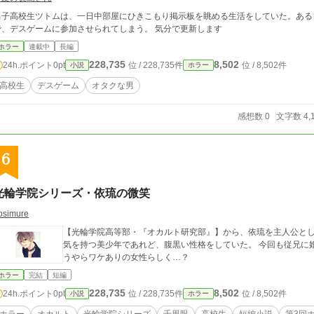
男子高校生ツトムは、一日中部屋にひきこもり掲示板を眺める生活をしていた。ある
で、デスゲームに参加させられてしまう。 気分で更新します
ホラー
連載中
長編
228,735
8,502
24h.ポイント
0pt
位 / 228,735件
位 / 8,502件
小説
ホラー
高校生
デスゲーム
オタクな男
感想数 0
文字数 4,
6
光輪学院シリーズ・依琉の微笑
osimure
【光輪学院高等部・『オカルト研究部』】から、依琉を主人公とした作品です。 千里眼を持
気を持つ美少年であれど、腹黒い性格をしていた。 今回も従兄に婚約者ができたと聞き、相手の女性に会うも、ど
うやらワケありの女性らしく…？
ホラー
完結
短編
228,735
8,502
24h.ポイント
0pt
位 / 228,735件
位 / 8,502件
小説
ホラー