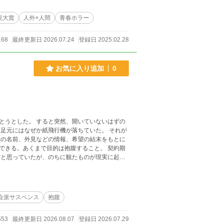
説大賞
人外×人間
青春ホラー
168
最終更新日 2026.07.24
登録日 2025.02.28
お気に入り追加
0
とうとした。 すると突然、開いていないはずの
足元にはなぜか紙飛行機が落ちていた。 それが
できる。あくまで目的は抱腹すること。 契約期
う。しかし、神様が最後に与えてくれた娯楽と思
律・法令に反する行為を容認・推奨するものでは
いないつもりです。苦手な方はお気をつけくださ
会派サスペンス
抱腹
いた完結済みの長編です。
553
最終更新日 2026.08.07
登録日 2026.07.29