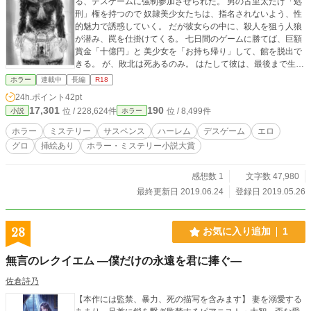
る、デスゲームに強制参加させられた。 男の古里太だけ「処
刑」権を持つので 奴隷美少女たちは、指名されないよう、性
的魅力で誘惑していく。 だが彼女らの中に、殺人を狙う人狼
が潜み、罠を仕掛けてくる。 七日間のゲームに勝てば、巨額
賞金「十億円」と 美少女を「お持ち帰り」して、館を脱出で
きる。 が、敗北は死あるのみ。 はたして彼は、最後まで生き
残り、ハーレムの真の主人になれるのか！？ 「性か死か」。
ホラー
連載中
長編
R18
頭脳戦／心理戦×エロティック・デスゲーム！ ※TRPG「人
24h.ポイント
42pt
狼」の知識は不要で楽しめます
17,301
190
位 / 228,624件
位 / 8,499件
小説
ホラー
ホラー
ミステリー
サスペンス
ハーレム
デスゲーム
エロ
グロ
挿絵あり
ホラー・ミステリー小説大賞
感想数 1
文字数 47,980
最終更新日 2019.06.24
登録日 2019.05.26
28
お気に入り追加
1
無言のレクイエム ―僕だけの永遠を君に捧ぐ―
佐倉詩乃
【本作には監禁、暴力、死の描写を含みます】 妻を溺愛する