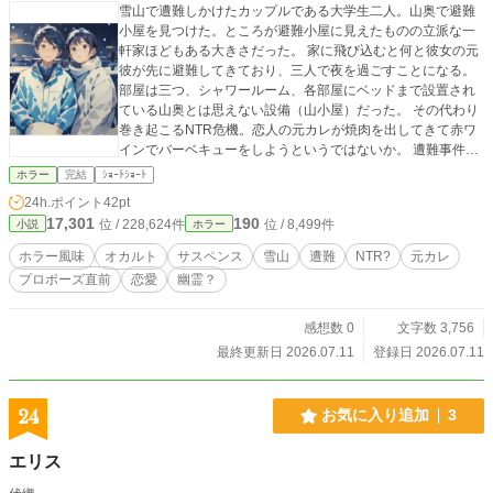
雪山で遭難しかけたカップルである大学生二人。山奥で避難
小屋を見つけた。ところが避難小屋に見えたものの立派な一
軒家ほどもある大きさだった。 家に飛び込むと何と彼女の元
彼が先に避難してきており、三人で夜を過ごすことになる。
部屋は三つ、シャワールーム、各部屋にベッドまで設置され
ている山奥とは思えない設備（山小屋）だった。 その代わり
巻き起こるNTR危機。恋人の元カレが焼肉を出してきて赤ワ
インでバーベキューをしようというではないか。 遭難事件だ
ったのが、いつの間にかNTR危機に。しかし、その結末
ホラー
完結
ｼｮｰﾄｼｮｰﾄ
は…… ★ホラーより寧ろお笑いだろうと、カテゴリーがホラ
24h.ポイント
42pt
ーから変わる可能性があります。 ★やきにく企画参加作品プ
17,301
190
位 / 228,624件
位 / 8,499件
小説
ホラー
レイバックパート2
ホラー風味
オカルト
サスペンス
雪山
遭難
NTR?
元カレ
プロポーズ直前
恋愛
幽霊？
感想数 0
文字数 3,756
最終更新日 2026.07.11
登録日 2026.07.11
24
お気に入り追加
3
エリス