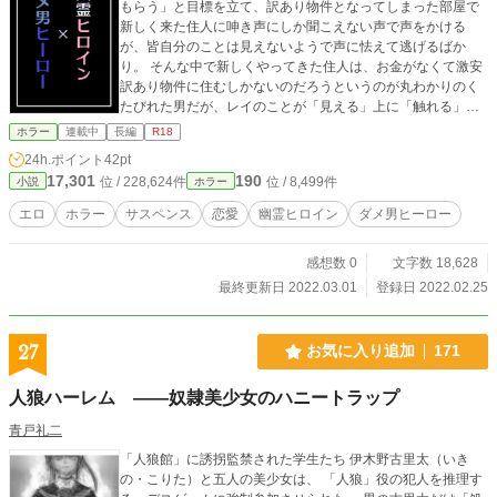
もらう」と目標を立て、訳あり物件となってしまった部屋で
新しく来た住人に呻き声にしか聞こえない声で声をかける
が、皆自分のことは見えないようで声に怯えて逃げるばか
り。 そんな中で新しくやってきた住人は、お金がなくて激安
訳あり物件に住むしかないのだろうというのが丸わかりのく
たびれた男だが、レイのことが「見える」上に「触れる」よ
うで、レイは希望をもつ。 しかしこの男、とんでもないダメ
ホラー
連載中
長編
R18
男な上、幽霊のレイに手を出してきて……。 死んだ記憶がな
24h.ポイント
42pt
いのに幽霊になってしまった元女子大生が、同居（？）人の
17,301
190
位 / 228,624件
位 / 8,499件
小説
ホラー
ダメ男や怪しい霊媒師を巻き込んで自分の死んだ理由を探し
成仏しようとする、ラブ＆エロ＆ホラー＆サスペンスストー
エロ
ホラー
サスペンス
恋愛
幽霊ヒロイン
ダメ男ヒーロー
リー。 「※」はエロ。 ※主人公が酷い目に遭います。
感想数 0
文字数 18,628
最終更新日 2022.03.01
登録日 2022.02.25
27
お気に入り追加
171
人狼ハーレム ――奴隷美少女のハニートラップ
青戸礼二
「人狼館」に誘拐監禁された学生たち 伊木野古里太（いき
の・こりた）と五人の美少女は、 「人狼」役の犯人を推理す