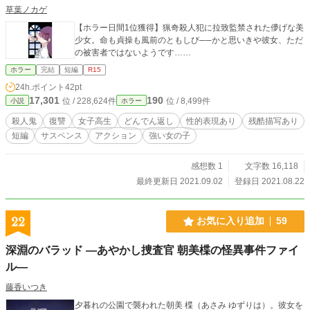
草葉ノカゲ
【ホラー日間1位獲得】猟奇殺人犯に拉致監禁された儚げな美
少女。命も貞操も風前のともしび──かと思いきや彼女、ただ
の被害者ではないようです……
ホラー
完結
短編
R15
24h.ポイント
42pt
17,301
190
位 / 228,624件
位 / 8,499件
小説
ホラー
殺人鬼
復讐
女子高生
どんでん返し
性的表現あり
残酷描写あり
短編
サスペンス
アクション
強い女の子
感想数 1
文字数 16,118
最終更新日 2021.09.02
登録日 2021.08.22
22
お気に入り追加
59
深淵のバラッド —あやかし捜査官 朝美楪の怪異事件ファイ
ル—
藤香いつき
夕暮れの公園で襲われた朝美 楪（あさみ ゆずりは）。彼女を