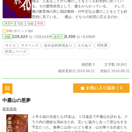
嶺は、とあることから優のことをとても好意的に思ってい
る。その愛情表現として、優をからかっている。 そして、
優の教育係の同じ国語教師・川中文弘も優のことをとても好
意的に見ている。 優は、どちらの好意に応えるのか。 そ
れとも、応えないのか。 同じ男を愛した男女の恋愛劇が、
ホラー
完結
短編
R18
始まる。 (この作品は、異常性癖を取り扱っております)
24h.ポイント
0pt
228,624
8,499
位 / 228,624件
位 / 8,499件
小説
ホラー
サイコ
サスペンス
反社会的表現あり
エロあり
同性愛
狂気シリーズ
感想数 0
文字数 18,841
最終更新日 2016.08.22
登録日 2016.08.22
31
お気に入り追加
3
中霧山の悪夢
黒巻雷鳴
１年Ｅ組の生徒たち25名は、１日遠足で中霧山を訪れる。ク
ラス内の親睦を深めるため、互いに協力し合って登山をする
予定だった。無事に山頂へたどり着き、山を降りる生徒たち