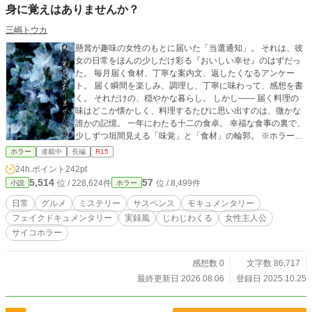
身に覚えはありませんか？
三嶋トウカ
懸賞が趣味の女性のもとに届いた「当選通知」。 それは、彼
女の日常をほんの少しだけ彩る『おいしい幸せ』のはずだっ
た。 毎月届く食材、丁寧な案内文、返したくなるアンケー
ト。 届く瞬間を楽しみ、調理し、丁寧に味わって、感想を書
く。 それだけの、穏やかな暮らし。 しかし—— 届く料理の
味はどこか懐かしく、料理するたびに思い出すのは、微かな
誰かの記憶。 一年にわたる十二の食卓。 幸福な食事の裏で、
少しずつ垣間見える「味覚」と「食材」の輪郭。 ※ホラーと
いうことをお忘れなく、最後までどうぞ、お読みください。
ホラー
連載中
長編
R15
※ この話は、他サイトでも公開しています。 ※ 【更新につ
24h.ポイント
242pt
いて】 毎週木曜日、17:30固定の更新予定で、最終回まで進
5,514
57
位 / 228,624件
位 / 8,499件
小説
ホラー
めていきます。
日常
グルメ
ミステリー
サスペンス
モキュメンタリー
フェイクドキュメンタリー
実録風
じわじわくる
女性主人公
サイコホラー
感想数 0
文字数 86,717
最終更新日 2026.08.06
登録日 2025.10.25