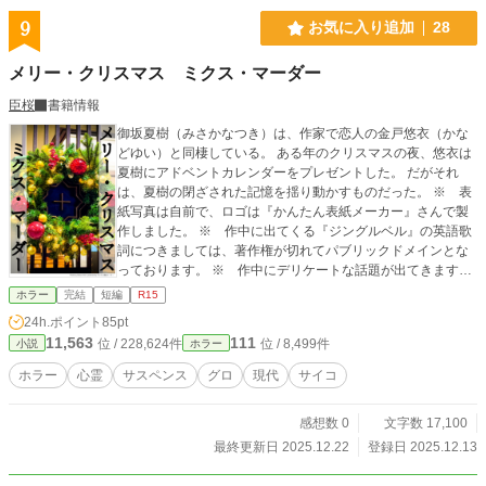
9
お気に入り追加
28
メリー・クリスマス ミクス・マーダー
臣桜
書籍情報
御坂夏樹（みさかなつき）は、作家で恋人の金戸悠衣（かな
どゆい）と同棲している。 ある年のクリスマスの夜、悠衣は
夏樹にアドベントカレンダーをプレゼントした。 だがそれ
は、夏樹の閉ざされた記憶を揺り動かすものだった。 ※ 表
紙写真は自前で、ロゴは『かんたん表紙メーカー』さんで製
作しました。 ※ 作中に出てくる『ジングルベル』の英語歌
詞につきましては、著作権が切れてパブリックドメインとな
っております。 ※ 作中にデリケートな話題が出てきます
が、それらの人々を否定する意図はありません。この作品は
ホラー
完結
短編
R15
フィクションです。 ※ 小説家になろう、カクヨム、エブリ
24h.ポイント
85pt
スタ、TALESにも転載しています。
11,563
111
位 / 228,624件
位 / 8,499件
小説
ホラー
ホラー
心霊
サスペンス
グロ
現代
サイコ
感想数 0
文字数 17,100
最終更新日 2025.12.22
登録日 2025.12.13