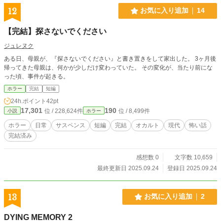
12
お気に入り追加
14
【完結】探さないでください
ジュレヌク
ある日、母親が、『探さないでください』と書き置きをして家出した。 3ヶ月後
帰ってきた母親は、何かが少しだけ変わっていた。 その変化が、当たり前にな
った頃、事件が起きる。
ホラー
完結
短編
24h.ポイント
42pt
17,301
190
位 / 228,624件
位 / 8,499件
小説
ホラー
ホラー
日常
サスペンス
短編
完結
オカルト
現代
怖い話
完結済み
感想数 0
文字数 10,659
最終更新日 2025.09.24
登録日 2025.09.24
13
お気に入り追加
2
DYING MEMORY 2