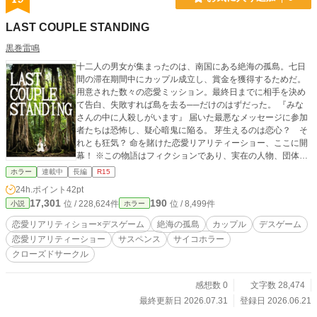
しくご検討ください。 ※毎年ホラー・ミステリー小説大賞に
エントリーしています。 -------------- 原題『何かが、庭で。』
LAST COUPLE STANDING
40枚（16000字）2009/10 PNイマダ名義 ※某小説投稿サイ
トのお題企画で書いた作品を改稿したものです。 --------------
黒巻雷鳴
本作品は生成AI不使用です。 本作品は小説家になろうにも掲
十二人の男女が集まったのは、南国にある絶海の孤島。七日
載しています。
間の滞在期間中にカップル成立し、賞金を獲得するためだ。
用意された数々の恋愛ミッション。最終日までに相手を決め
て告白、失敗すれば島を去る──だけのはずだった。 『みな
さんの中に人殺しがいます』 届いた最悪なメッセージに参加
者たちは恐怖し、疑心暗鬼に陥る。 芽生えるのは恋心？ そ
れとも狂気？ 命を賭けた恋愛リアリティーショー、ここに開
幕！ ※この物語はフィクションであり、実在の人物、団体、
地名、事件などとは一切関係ありません。無断転載禁止。
ホラー
連載中
長編
R15
24h.ポイント
42pt
17,301
190
位 / 228,624件
位 / 8,499件
小説
ホラー
恋愛リアリティショー×デスゲーム
絶海の孤島
カップル
デスゲーム
恋愛リアリティーショー
サスペンス
サイコホラー
クローズドサークル
感想数 0
文字数 28,474
最終更新日 2026.07.31
登録日 2026.06.21