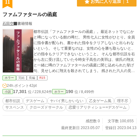
11
お気に入り追加
1
ファムファタールの函庭
石田空
書籍情報
都市伝説「ファムファタールの函庭」。最近ネットでなにか
と噂になっている館の噂だ。 男性七人に女性がひとり。全員
に指令書が配られ、書かれた指令をクリアしないと出られな
いという。 そして重要なのは、女性の心を勝ち取らないと、
どの指令もクリアできないということ。 そんな都市伝説を右
から左に受け流していた今時女子高生の美羽は、彼氏の翔太
と一緒に噂のファムファタールの函庭に閉じ込められた挙げ
句、見せしめに翔太を殺されてしまう。 残された六人の見知
らぬ男性と一緒に閉じ込められた美羽に課せられた指令は──
ホラー
完結
長編
R15
ゲームの主催者からの刺客を探し出すこと。 誰が味方か。誰
24h.ポイント
42pt
が敵か。 逃げ出すことは不可能、七日間以内に指令をクリア
17,301
190
位 / 228,624件
位 / 8,499件
小説
ホラー
しなくては死亡。 美羽はファムファタールとなってゲームを
コントロールできるのか、はたまた誰かに利用されてしまう
都市伝説
デスゲーム
ヤバイ男しかいない
乙女ゲーム風
理不尽
のか。 ゲームスタート。 ＊サイトより転載になります。 ＊
サスペンス
クローズドサークル
恋愛リアリティショー×デスゲーム
各種残酷描写、反社会描写があります。それらを増長推奨す
る意図は一切ございませんので、自己責任でお願いします。
感想数 0
文字数 100,655
最終更新日 2023.05.07
登録日 2023.04.13