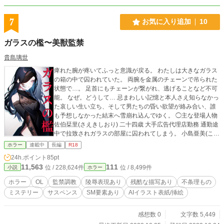
7
お気に入り追加
10
ガラスの檻〜美獣監禁
貴島璃世
痺れた腕が疼いてふっと意識が戻る。 わたしは大きなガラス
の箱の中で囚われていた。 両腕を金属のチェーンで吊られた
状態で…。 足首にもチェーンが繋がれ、逃げることなど不可
能。 なぜ。どうして… 忌まわしい記憶と本人さえ知らなかっ
た哀しい生い立ち、そして男たちの昏い欲望が絡み合い、誰
も予想しなかった結末へ雪崩れ込んでゆく。 ◯主な登場人物
佐伯栞里(さえきしおり) 二十四歳 大手広告代理店勤務 通勤途
中で拉致されガラスの部屋に囚われてしまう。 小島亜美(こじ
まあみ) 佐伯栞里の同僚 仕事で栞里と連絡を取る必要があ
ホラー
連載中
長編
R18
り、御厨智(みくりやさとし)に相談する。 佐伯純也（さえき
24h.ポイント
85pt
じゅんや) 栞里の弟 島田光一（しまだこういち） 栞里の義理
11,563
111
位 / 228,624件
位 / 8,499件
小説
ホラー
の兄 御厨智(みくりやさとし) 佐伯栞里の恋人 白岡大輝（しら
おかだいき） 東興大学附属病院長にして東興大学医学部学長
ホラー
OL
監禁調教
陵辱表現あり
残酷な描写あり
不条理もの
会員制倶楽部"Salon de Veronica persica" 総帥 "D"ディーと呼
ミステリー
サスペンス
SM要素あり
AIイラスト表紙/挿絵
ばれている。 白岡愛里紗（しらおかえりさ） 故人 白岡大輝
の妹 栞里の母 佐伯幹雄（さえきみきお) 故人 栞里の父 進藤誠
一郎（しんどうせいいちろう） 東央学藝大学美術部教授 島田
感想数 0
文字数 5,449
耕三（しまだこうぞう） 芸能プロダクション社長 島田光一の