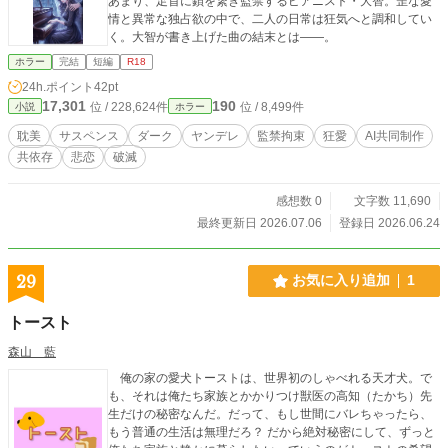
あまり、足首に鎖を繋ぎ監禁するピアニスト・大智。歪な愛
情と異常な独占欲の中で、二人の日常は狂気へと調和してい
く。大智が書き上げた曲の結末とは――。
ホラー
完結
短編
R18
24h.ポイント
42pt
17,301
190
位 / 228,624件
位 / 8,499件
小説
ホラー
耽美
サスペンス
ダーク
ヤンデレ
監禁拘束
狂愛
AI共同制作
共依存
悲恋
破滅
感想数 0
文字数 11,690
最終更新日 2026.07.06
登録日 2026.06.24
29
お気に入り追加
1
トースト
森山 藍
俺の家の愛犬トーストは、世界初のしゃべれる天才犬。で
も、それは俺たち家族とかかりつけ獣医の高知（たかち）先
生だけの秘密なんだ。だって、もし世間にバレちゃったら、
もう普通の生活は無理だろ？ だから絶対秘密にして、ずっと