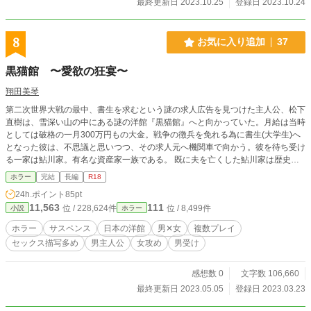
最終更新日 2023.10.25
登録日 2023.10.24
父 スイレン サロン・ド・ヴェロニカペルシカのFrau 二十三
歳 本名は神野優羽（じんのゆう） Frauでない時は、医療機器
輸入商社の海外営業部に勤務している。 工藤 Dの右腕
8
お気に入り追加
37
黒猫館 〜愛欲の狂宴〜
翔田美琴
第二次世界大戦の最中、書生を求むという謎の求人広告を見つけた主人公、松下
直樹は、雪深い山の中にある謎の洋館『黒猫館』へと向かっていた。月給は当時
としては破格の一月300万円もの大金。戦争の徴兵を免れる為に書生(大学生)へ
となった彼は、不思議と思いつつ、その求人元へ機関車で向かう。彼を待ち受け
る一家は鮎川家。有名な資産家一族である。 既に夫を亡くした鮎川家は歴史の
表舞台から消えて、そして『黒猫館』にて暮らしている。 鮎川家には、女主人
ホラー
完結
長編
R18
の鮎川直美と娘の雪菜、メイドの芹沢亜美がいる。彼女らはこの人里離れた洋館
24h.ポイント
85pt
にて密かにとある『宴』を開いていた。 それは見目麗しい男性を呼び、自らの
11,563
111
位 / 228,624件
位 / 8,499件
小説
ホラー
愛欲を埋める為に行われる性の饗宴だった。 松下直樹はそこでかつてない程
に、性の饗宴の生贄として『黒猫館』にて囚われてしまう。 レトロな雰囲気の
ホラー
サスペンス
日本の洋館
男✕女
複数プレイ
作品を思いついたので、形にして小説にしてみました。中編小説になる予定で
セックス描写多め
男主人公
女攻め
男受け
す。
感想数 0
文字数 106,660
最終更新日 2023.05.05
登録日 2023.03.23