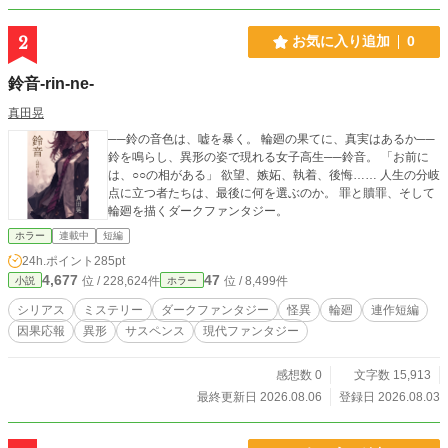
2
お気に入り追加
0
鈴音-rin-ne-
真田晃
──鈴の音色は、嘘を暴く。 輪廻の果てに、真実はあるか──
鈴を鳴らし、異形の姿で現れる女子高生──鈴音。 「お前に
は、○○の相がある」 欲望、嫉妬、執着、後悔…… 人生の分岐
点に立つ者たちは、最後に何を選ぶのか。 罪と贖罪、そして
輪廻を描くダークファンタジー。
ホラー
連載中
短編
24h.ポイント
285pt
4,677
47
位 / 228,624件
位 / 8,499件
小説
ホラー
シリアス
ミステリー
ダークファンタジー
怪異
輪廻
連作短編
因果応報
異形
サスペンス
現代ファンタジー
感想数 0
文字数 15,913
最終更新日 2026.08.06
登録日 2026.08.03