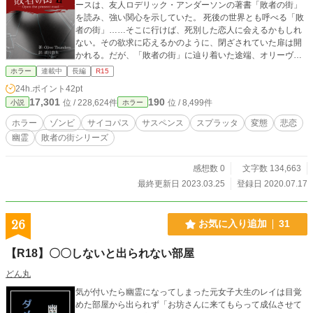
ースは、友人ロデリック・アンダーソンの著書「敗者の街」
を読み、強い関心を示していた。 死後の世界とも呼べる「敗
者の街」……そこに行けば、死別した恋人に会えるかもしれ
ない。その欲求に応えるかのように、閉ざされていた扉は開
かれる。だが、「敗者の街」に辿り着いた途端、オリーヴの
亡き恋人に関する記憶はごっそりと抜け落ちてしまった。 新
ホラー
連載中
長編
R15
たに迷い込んだ生者や、外に出ようと目論む死者。あらゆる
24h.ポイント
42pt
思惑が再び絡み合い、交錯する。 オリーヴは脱出を目指しな
17,301
190
位 / 228,624件
位 / 8,499件
小説
ホラー
がらも、渦巻く謀略に巻き込まれていく…… ──これは、進
むべき「現在」を切り拓く物語。 《注意書き》 ※記号の後の
ホラー
ゾンビ
サイコパス
サスペンス
スプラッタ
変態
悲恋
全角空白は私が個人的にWeb媒体では苦手に感じるので、半
幽霊
敗者の街シリーズ
角にしております。 ※過激な描写あり。特に心がしんどい時
は読む際注意してください。 ※現実世界のあらゆる物事とは
一切関係がありません。ちなみに、迂闊に真似をしたら呪わ
感想数 0
文字数 134,663
れる可能性があります。 ※この作品には暴力的・差別的な表
最終更新日 2023.03.25
登録日 2020.07.17
現も含まれますが、差別を助長・肯定するような意図は一切
ございません。場合によっては復讐されるような行為だと念
頭に置いて、言動にはどうか気をつけて……。 ※特殊性癖も
26
お気に入り追加
31
一般的でない性的嗜好も盛りだくさんです。キャラクターそ
れぞれの生き方、それぞれの愛の形を尊重しています。
【R18】〇〇しないと出られない部屋
どん丸
気が付いたら幽霊になってしまった元女子大生のレイは目覚
めた部屋から出られず「お坊さんに来てもらって成仏させて