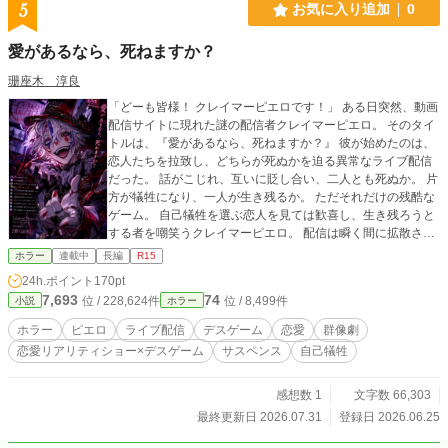
5
お気に入り追加
0
愛があるなら、死ねますか？
珊座木 淳良
「どーも皆様！ クレイマーピエロです！」 ある日突然、動画
配信サイトに現れた謎の配信者クレイマーピエロ。 そのタイ
トルは、『愛があるなら、死ねますか？』 彼が始めたのは、
恋人たちを拉致し、どちらが死ぬかを迫る異常なライブ配信
だった。 話がこじれ、互いに貶し合い、二人とも死ぬか。 片
方が犠牲になり、一人が生き残るか。 ただそれだけの残酷な
ゲーム。 自己犠牲を選ぶ恋人を見ては歓喜し、生き残ろうと
する者を嘲笑うクレイマーピエロ。 配信は瞬く間に拡散さ
れ、世間は嫌悪しながらも熱狂する。 警察は正体不明の犯罪
ホラー
連載中
長編
R15
配信者を追うが、その手は届かない。 そして今日もまた、新
24h.ポイント
170pt
たな恋人たちが舞台へと引きずり出される。 これは、愛を試
7,693
74
位 / 228,624件
位 / 8,499件
小説
ホラー
される者たちの物語。 そして、愛を娯楽として消費する世界
の物語。 ――究極の愛の証明ショーに、あなたもきっと夢中
ホラー
ピエロ
ライブ配信
デスゲーム
恋愛
群像劇
になる 恋愛リアリティショー×デスゲーム 第1回新エンタメ小
恋愛リアリティショー×デスゲーム
サスペンス
自己犠牲
説大賞応募作品。
感想数 1
文字数 66,303
最終更新日 2026.07.31
登録日 2026.06.25