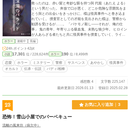
救ったのは、赤い髪と奇妙な眼を持つ與 代籠（あたえ よる）
という男だった。 奔放で口が悪く、どこか危険な雰囲気をま
とう與との出会いをきっかけに、楪は怪異事件へと巻き込ま
れていく。 捜査官としての才能を見出された楪は、警察から
勧誘を受けるが……。 「バケモノ殺し——それが、俺の仕
事」 鬼の青年、年寄りぶる吸血鬼、未熟な狼少年。 ヒロイン
が人あらざる者たちと共に怪異事件を捜査していく、ライト
ホラーミステリー。 ……あるいは、鬼に恋する物語。 ※ホラ
ホラー
連載中
長編
ミス小説大賞にて2位および激励賞を頂きました。応援ありが
24h.ポイント
42pt
とうございました。
17,301
190
位 / 228,624件
位 / 8,499件
小説
ホラー
恋愛
ホラー
ミステリー
警察
サスペンス
あやかし
怪異事件
オカルト
伝承・伝説
バディ/相棒
感想数 4
文字数 225,147
最終更新日 2026.01.13
登録日 2025.02.28
23
お気に入り追加
3
恐怖！雪山小屋でのバーベキュー
流離の風来坊（病欠中）