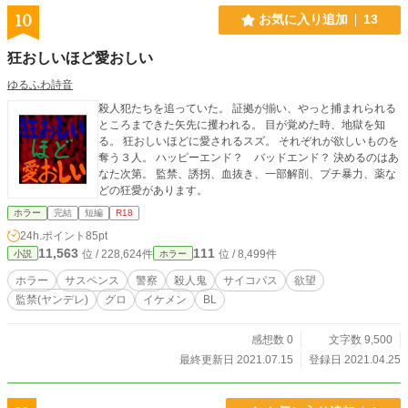
10
お気に入り追加
13
狂おしいほど愛おしい
ゆるふわ詩音
殺人犯たちを追っていた。 証拠が揃い、やっと捕まれられる
ところまできた矢先に攫われる。 目が覚めた時、地獄を知
る。 狂おしいほどに愛されるスズ。 それぞれが欲しいものを
奪う３人。 ハッピーエンド？ バッドエンド？ 決めるのはあ
なた次第。 監禁、誘拐、血抜き、一部解剖、プチ暴力、薬な
どの狂愛があります。
ホラー
完結
短編
R18
24h.ポイント
85pt
11,563
111
位 / 228,624件
位 / 8,499件
小説
ホラー
ホラー
サスペンス
警察
殺人鬼
サイコパス
欲望
監禁(ヤンデレ)
グロ
イケメン
BL
感想数 0
文字数 9,500
最終更新日 2021.07.15
登録日 2021.04.25