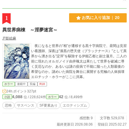
1
お気に入り追加
20
異世界病棟 ～淫夢迷宮～
戸影絵麻
夜になると世界の”相”が遷移する黒十字病院で、昼間は見習
い看護師、深夜は”漆黒の堕天使（ブラックナース）”として異
界から湧き出る”淀滓”を駆除する伊能乙都と副士蓮月。二人の
前に現れたオルガノイド由井颯太は果たして世界を破滅に導
く災厄なのか、あるいは謎の疫病で不能に陥った人類最後の
希望なのか。謎めいた病院を舞台に展開する究極の人体損壊
エロチック・ホラーがここに貝幕。
ホラー
連載中
長編
R18
24h.ポイント
327pt
4,088
42
位 / 228,624件
位 / 8,499件
小説
ホラー
恐怖
サスペンス
SF要素あり
エロティシズム
感想数 9
文字数 529,078
最終更新日 2026.08.06
登録日 2025.02.27