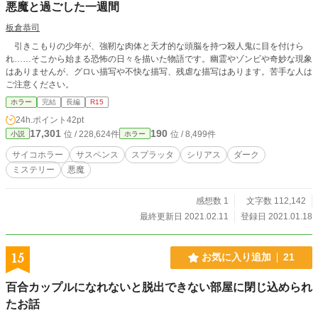
悪魔と過ごした一週間
板倉恭司
引きこもりの少年が、強靭な肉体と天才的な頭脳を持つ殺人鬼に目を付けら
れ……そこから始まる恐怖の日々を描いた物語です。幽霊やゾンビや奇妙な現象
はありませんが、グロい描写や不快な描写、残虐な描写はあります。苦手な人は
ご注意ください。
ホラー
完結
長編
R15
24h.ポイント
42pt
17,301
190
位 / 228,624件
位 / 8,499件
小説
ホラー
サイコホラー
サスペンス
スプラッタ
シリアス
ダーク
ミステリー
悪魔
感想数 1
文字数 112,142
最終更新日 2021.02.11
登録日 2021.01.18
15
お気に入り追加
21
百合カップルになれないと脱出できない部屋に閉じ込められ
たお話