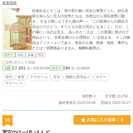
黒巻雷鳴
目覚めるとそこは、扉や窓の無い完全な密室だった。顔も名
前も知らない五人の女性たちは、当然ながら混乱状態に陥
る。 すると聞こえてきた謎の声── 『この部屋からの脱出方
法はただひとつ。キミたちが恋人同士になること』 だが、こ
の場にいるのは五人。 あふれた一人は、この部屋に残されて
死ぬという。 生死を賭けた心理戦が、いま始まる。 ※この物
語はフィクションであり、実在の人物、団体、地名、事件な
どとは一切関係ありません。無断転載禁止。
ホラー
完結
短編
R15
24h.ポイント
42pt
17,301
190
位 / 228,624件
位 / 8,499件
小説
ホラー
現代
密室
デスゲーム
百合
残酷な表現あり
ホラー
サスペンス
感想数 4
文字数 19,250
最終更新日 2020.04.08
登録日 2020.03.27
16
お気に入り追加
0
冥穴のはっぴいえんど