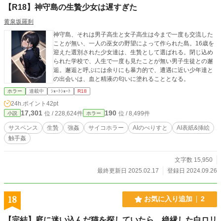
【R18】神守島の生贄少女は遅すぎた
黄泉坂羅刹
神守島、それは男子高生と女子高生は今まで一度も交流した
ことが無い、一人の巫女の野望によって作られた島。16歳を
迎えた選別された少女達は、生贄として選ばれる。閉じ込め
られた学校で、人生で一度も見たことが無い男子生徒との邂
逅。邂逅と呼ぶには余りにも暴力的で、遭遇に近い少年達と
の出会いは、血と精液の匂いに塗れることとなる。
ホラー
連載中
ｼｮｰﾄｼｮｰﾄ
R18
24h.ポイント
42pt
17,301
190
位 / 228,624件
位 / 8,499件
小説
ホラー
サスペンス
生贄
強姦
サイコホラー
AIのべりすと
AI表紙&挿絵
触手姦
文字数 15,950
最終更新日 2025.02.17
登録日 2024.09.26
18
お気に入り追加
2
【完結】庭に迷い込んだ猫を探していたら、絶縁した白ロリ