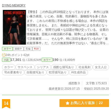
DYING MEMORY
【警告】 この作品はR18指定となっております。 本作には強
い暴力表現、いじめ、自殺、性的暴行、薬物投与を多く含み
ます。 これらの表現に不快感を感じる場合は、本作の閲読を
推奨致しません。 また、表紙絵や挿絵はAIによる生成となっ
ております。 世間では様々な話題が飛び交っている。 企業の
情報漏洩、芸能人や政治家の不倫、戦争による物価高、そし
て詐欺被害……。 そんな中、特に注目を集めているのが「連
続殺害事件」だ。 ただの無差別事件ではない。“過去に罪を犯
した”とされる者だけが狙われているのだという。 そんな社会
ホラー
連載中
長編
R18
情勢とは無縁に、大学生・ルナは毎朝同じ時間に起き、朝食
24h.ポイント
42pt
を作る。 ──いつもと変わらぬ日々のはずだった。 だが、あ
17,301
190
位 / 228,624件
位 / 8,499件
小説
ホラー
る日、彼女のスマートフォンに届いた1通のLINEが、全てを
揺るがす。 『迎えに来て』 送信者は不明。ただの悪戯かと思
ホラー
サスペンス
シリアス
残酷な描写あり
社会風刺
女主人公
い、そのまま無視するルナ。 しかし、心の奥では何かが静か
苛め要素有り
自殺描写あり
犯罪描写あり
AI生成作品
に、けれど確かに動き出していた。 ──これは、“笑わなくな
った女子大生”が、喪われた過去と向き合う物語。
感想数 0
文字数 175,923
最終更新日 2026.07.15
登録日 2025.09.20
14
お気に入り追加
22