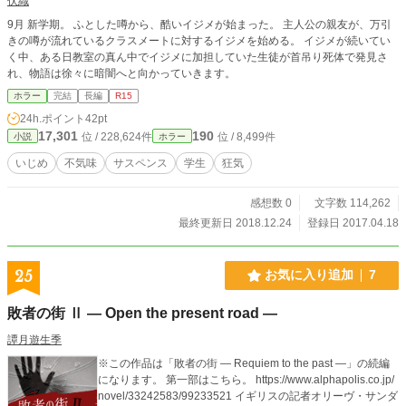
伏織
9月 新学期。 ふとした噂から、酷いイジメが始まった。 主人公の親友が、万引
きの噂が流れているクラスメートに対するイジメを始める。 イジメが続いてい
く中、ある日教室の真ん中でイジメに加担していた生徒が首吊り死体で発見さ
れ、物語は徐々に暗闇へと向かっていきます。
ホラー
完結
長編
R15
24h.ポイント
42pt
17,301
190
位 / 228,624件
位 / 8,499件
小説
ホラー
いじめ
不気味
サスペンス
学生
狂気
感想数 0
文字数 114,262
最終更新日 2018.12.24
登録日 2017.04.18
25
お気に入り追加
7
敗者の街 Ⅱ ― Open the present road ―
譚月遊生季
※この作品は「敗者の街 ― Requiem to the past ―」の続編
になります。 第一部はこちら。 https://www.alphapolis.co.jp/
novel/33242583/99233521 イギリスの記者オリーヴ・サンダ