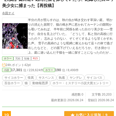
美少女に捕まった【再投稿】
今田ナイ
半分の月が照らすのは、秋の虫が鳴き交わす草深い庭。 明か
りの消えた居間で、猫の鳴き声に惹かれてカーテンの隙間か
ら覗いてみれば、 半年前に関係を絶った白ロリ美少女――雪
子が、自分を見上げていた。 「どうして、私と別の高校に行
ったの？」 忘れようのない、ぞくぞくするような甘くかすれ
た声。 雪子の真綿のような呪縛に耐えかねて這々の体で逃げ
出したなどと、 どの面下げていえるだろうか。 行き掛かり
上、庭に迷い込んだ子猫を一緒に探すことになったのだが―
― 今しも捕らえられようとしているのは、 猫か、自分――司
ホラー
完結
短編
R15
（つかさ）か。 ※一度、女性向けで投稿しましたが大爆死。
24h.ポイント
42pt
どうやら男性向けの作品（百合ホラー）のようなのでジャン
17,301
190
位 / 228,624件
位 / 8,499件
小説
ホラー
ルを選択し直し再投稿する運びになりました。 ※本文に変更
はありません。以前お読み頂いた方、誠にありがとうござい
サイコホラー
怪異
サスペンス
執着
ヤンデレ
サイコパス
ました。(-人-) 旧題【絶縁したはずの白ロリ美少女の元同級生
百合ホラー
猫
動物報恩譚
ホラー・ミステリー小説大賞エントリー
に襲われたんだけど、いま草深い庭で迷い猫を探している最
中なんですが⁉】（非公開） 表紙絵は荒川図像さんよりお借
りしました。(-人-) https://x.com/Arkw_image No.23『立ち
感想数 0
文字数 20,203
昇る執着』 ※白ロリとはホワイトロリータ（ファッション）
最終更新日 2026.06.24
登録日 2026.06.24
の略です。 ※この話はフィクションです。参考にした類似、
または特定の事件等はありません。 ※R15指定に従い、残虐
表現や性的な仄めかしがある話には＊を付けてあります。宜
19
お気に入り追加
9