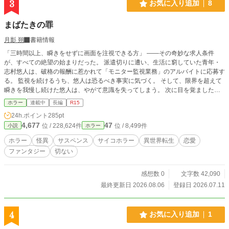
3
お気に入り追加
8
まばたきの罪
月影 朔
書籍情報
「三時間以上、瞬きをせずに画面を注視できる方」 ――その奇妙な求人条件
が、すべての絶望の始まりだった。 派遣切りに遭い、生活に窮していた青年・
志村悠人は、破格の報酬に惹かれて「モニター監視業務」のアルバイトに応募す
る。 監視を続けるうち、悠人は恐るべき事実に気づく。 そして、限界を超えて
瞬きを我慢し続けた悠人は、やがて意識を失ってしまう。 次に目を覚ました
時、悠人は瓦礫の下に倒れていた。 境界を覆う霧によって脱出を絶たれたその
ホラー
連載中
長編
R15
村には、光の届かない死角から這い寄る異形の怪異たちと、村人を縛る絶対の掟
24h.ポイント
285pt
があった。 「まばたきは罪」 村の安寧を祈る美しき灯守の少女・灯や、過酷な
4,677
47
位 / 228,624件
位 / 8,499件
小説
ホラー
運命に抗う転移者たちとの出会い。 だが、彼はまだ知らなかった。 空に浮かぶ
「■■様」が震えるたびに降り注ぐ絶望の正体を。 頭の奥で、規則的な音が鳴り
ホラー
怪異
サスペンス
サイコホラー
異世界転生
恋愛
響く。 ぱち……ぱち……。 次なる瞬きがもたらす村史上最大の災厄が迫る中、
ファンタジー
切ない
悠人の封じられた記憶の扉が開く時、物語は予測不能の結末へと加速する。 彼
がすべてを思い出した時、最後に選ぶのは絶望か、それとも――。 あなたが
今、無意識にまばたきをしたその瞬間。 どこかの世界を壊しているのかもしれ
感想数 0
文字数 42,090
ない。 ※本作は「とある村の奇妙な求人広告」に登場する特殊な求人条件から
最終更新日 2026.08.06
登録日 2026.07.11
着想を得た派生作品ですが、本作単独でお楽しみいただけるダークサバイバルフ
ァンタジーです。
4
お気に入り追加
1