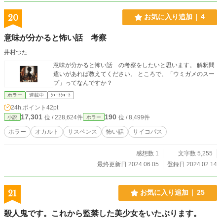
20
お気に入り追加
4
意味が分かると怖い話 考察
井村つた
意味が分かると怖い話 の考察をしたいと思います。 解釈間
違いがあれば教えてください。 ところで、「ウミガメのスー
プ」ってなんですか？
ホラー
連載中
ｼｮｰﾄｼｮｰﾄ
24h.ポイント
42pt
17,301
190
位 / 228,624件
位 / 8,499件
小説
ホラー
ホラー
オカルト
サスペンス
怖い話
サイコパス
感想数 1
文字数 5,255
最終更新日 2024.06.05
登録日 2024.02.14
21
お気に入り追加
25
殺人鬼です。これから監禁した美少女をいたぶります。