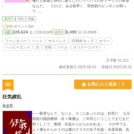
俺たち家族と静かに暮らしたいっていうのがトーストの希望
なんだ。 だけど、ある朝早く、突然家のピンポンが鳴っ
て……
ホラー
完結
長編
24h.ポイント
0pt
228,624
8,499
位 / 228,624件
位 / 8,499件
小説
ホラー
ファンタジー
ペット
サスペンス
25周年カップ
ホラー
ハッピーエンド
犬
舌戦
バトル
スリラーコメディ
文字数 32,321
最終更新日 2025.06.02
登録日 2025.05.25
30
お気に入り追加
3
狂気繚乱
春血暫
――殺意なんて、ないよ。そこにあったのは、好意だ 公立
高校の国語教師・佐々塚優は、二年目ということでまだまだ
初々しくて、教師、生徒からからかわれる。 その中でも、
よく優をからかうのは優のクラスの女子生徒・永逕高嶺。高