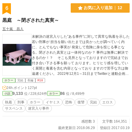
6
お気に入り追加
12
黒庭 ～閉ざされた真実～
五十嵐 昌人
未解決の迷宮入りした”ある事件”に対して異常な執着を示した
若い刑事が 担当を願い出たまでは良かったが調べていく内
に、とんでもない事実が 発覚して危険に身を投じる事とな
る。閉ざされた真実とは一体何なのか？ 事件は無事に解決で
きるのか！？ そこも見所となっておりますので完結までお
付き合い下さる事を願って おります。ヒリヒリ感を増してい
く展開と毒素を含む内容となっており ますので苦手な方は御
遠慮ください。 2022年12月1～31日までTwitterと連動企画し
ます！ 詳しくは近況ボードにて確認下さい。 皆様、今年も
ホラー
完結
長編
R18
後１ヶ月と少しですが宜しくお願いします！ お気に入り登録
24h.ポイント
127pt
＆感想（短くてもＯＫです）も、お待ちしております♪ ＊毎
9,133
86
位 / 228,624件
位 / 8,499件
小説
ホラー
年（節目）、読み返してみると好きなキャラが変わったり、
感じ方 や受け取り方も違ってくる内容となっております。
執着
刑事
ホラー
イヤミス
恐怖
復讐
完結
エロス
サスペンス
迷宮入り事件
感想数 3
文字数 164,351
最終更新日 2018.06.29
登録日 2017.03.19