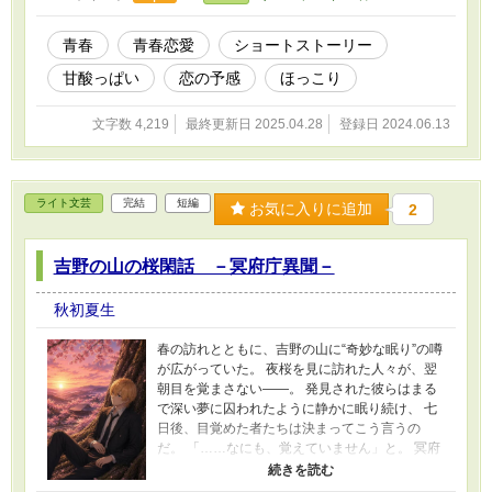
青春
青春恋愛
ショートストーリー
甘酸っぱい
恋の予感
ほっこり
文字数 4,219
最終更新日 2025.04.28
登録日 2024.06.13
ライト文芸
完結
短編
お気に入りに追加
2
吉野の山の桜閑話 －冥府庁異聞－
秋初夏生
春の訪れとともに、吉野の山に“奇妙な眠り”の噂
が広がっていた。 夜桜を見に訪れた人々が、翌
朝目を覚まさない——。 発見された彼らはまる
で深い夢に囚われたように静かに眠り続け、 七
日後、目覚めた者たちは決まってこう言うの
だ。 「……なにも、覚えていません」と。 冥府
庁・調査課の神崎イサナと黒野アイリは、この
不可解な現象を調査するため、 奈良・吉野の山