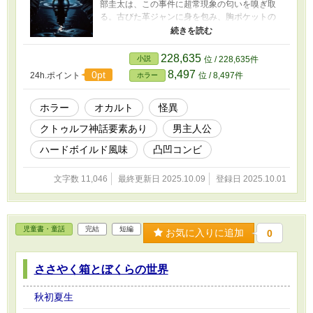
部圭太は、この事件に超常現象の匂いを嗅ぎ取
る。古びた革ジャンに身を包み、胸ポケットの
黒いノートを片手に、今度こそ決定的な証拠を
掴もうと息巻いている。 一方、民俗学者の松嶋
瑛人は、区の教育委員会から地域の古い水路と
228,635
小説
位 / 228,635件
伝承調査を依頼され現地入りしていた。人畜無
8,497
0pt
24h.ポイント
位 / 8,497件
ホラー
害そうな外見とは裏腹に、合理的な思考を貫く
学者肌の男である。 怪異専門調査機関の紹介で
現場で合流した二人。岡部は「これは深きもの
ホラー
オカルト
怪異
どもの仕業だ」と確信するが、松嶋は「合理的
クトゥルフ神話要素あり
男主人公
な説明がつくはず」と冷静だ。 現場調査で発見
される濡れた人型の足跡、住民たちが証言する
ハードボイルド風味
凸凹コンビ
「マンホールからの潮の匂い」、防犯カメラに
映る不可解な人影——。 古い資料館で見つけた
文字数 11,046
最終更新日 2025.10.09
登録日 2025.10.01
江戸時代の地図には「藍蛇の祠」という水神信
仰の跡が記され、事件現場はすべてその古い地
下水路網上に位置していることが判明する。 真
相を求めて地下水路に潜った二人が目にしたも
児童書・童話
完結
短編
のとは——？
お気に入りに追加
0
ささやく箱とぼくらの世界
秋初夏生