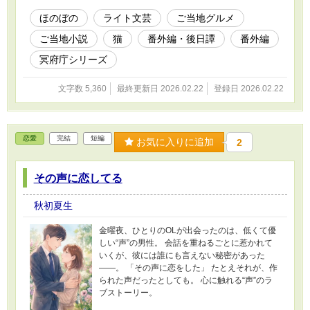
ほのぼの
ライト文芸
ご当地グルメ
ご当地小説
猫
番外編・後日譚
番外編
冥府庁シリーズ
文字数 5,360
最終更新日 2026.02.22
登録日 2026.02.22
恋愛
完結
短編
お気に入りに追加
2
その声に恋してる
秋初夏生
金曜夜、ひとりのOLが出会ったのは、低くて優
しい“声”の男性。 会話を重ねるごとに惹かれて
いくが、彼には誰にも言えない秘密があった
——。 「その声に恋をした」 たとえそれが、作
られた声だったとしても。 心に触れる“声”のラ
ブストーリー。