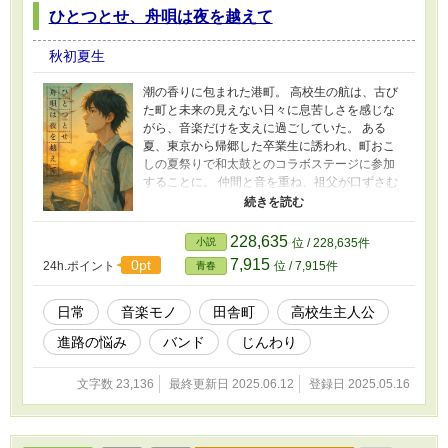
ひとつとせ、舟唄は夜を越えて
秋初夏生
潮の香りに包まれた港町。 高校生の航は、古び
た町と未来の見えない日々に息苦しさを感じな
がら、音楽だけを支えに過ごしていた。 ある
夏、東京から帰郷した卒業生に誘われ、町おこ
しの夏祭りで和太鼓とのコラボステージに参加
することに。 仲間と音を重ね、祖父が口ずさむ
古い舟唄と向き合う中で、航の中に変わり始め
るものがあった──。 「ひとつとせ、舟唄は夜を
越えて」 これは、海辺の町で継がれてきた歌
228,635
小説
位 / 228,635件
が、一人の少年の夢と旅立ちに寄り添う、静か
7,915
0pt
24h.ポイント
位 / 7,915件
青春
で熱い音の物語。
日常
音楽モノ
田舎町
高校生主人公
進路の悩み
バンド
じんわり
文字数 23,136
最終更新日 2025.06.12
登録日 2025.05.16