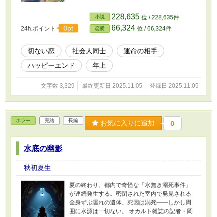
228,635
小説
位 / 228,635件
66,324
0pt
24h.ポイント
位 / 66,324件
恋愛
切ない恋
社会人同士
運命の相手
ハッピーエンド
年上
文字数 3,329
最終更新日 2025.11.05
登録日 2025.11.05
ホラー
完結
長編
お気に入りに追加
0
水底の幽影
秋初夏生
夏の終わり、都内で奇怪な「水無き溺死事件」
が連続発生する。密閉された室内で発見される
全身ずぶ濡れの遺体、死因は溺死——しかし周
囲に水源は一切ない。 オカルト雑誌の記者・岡