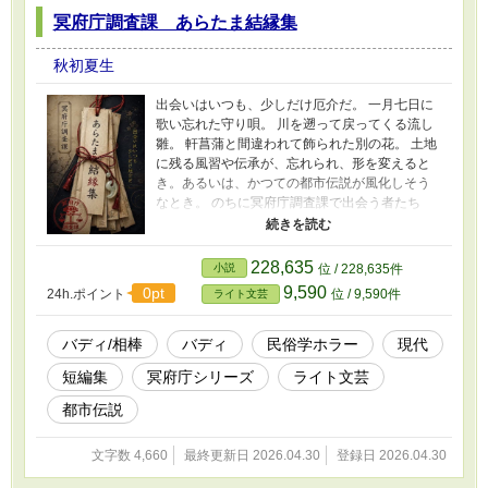
冥府庁調査課 あらたま結縁集
秋初夏生
出会いはいつも、少しだけ厄介だ。 一月七日に
歌い忘れた守り唄。 川を遡って戻ってくる流し
雛。 軒菖蒲と間違われて飾られた別の花。 土地
に残る風習や伝承が、忘れられ、形を変えると
き。あるいは、かつての都市伝説が風化しそう
なとき。 のちに冥府庁調査課で出会う者たち
は、偶然同じ場所に居合わせる。 まだ相棒では
なかった二人。 一日だけ組むことになった二
人。 第一印象は最悪だった二人。 これは、十二
228,635
小説
位 / 228,635件
の季節に結ばれる、少し不思議で、厄介で、温
9,590
0pt
24h.ポイント
位 / 9,590件
ライト文芸
かな縁の物語。
バディ/相棒
バディ
民俗学ホラー
現代
短編集
冥府庁シリーズ
ライト文芸
都市伝説
文字数 4,660
最終更新日 2026.04.30
登録日 2026.04.30