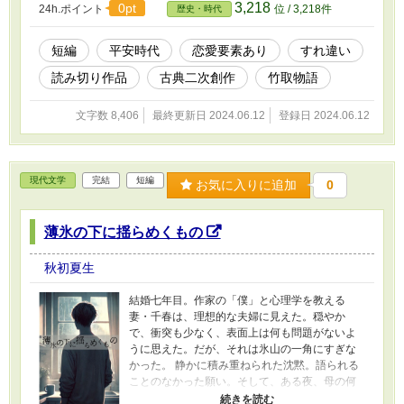
3,218
0pt
24h.ポイント
位 / 3,218件
歴史・時代
短編
平安時代
恋愛要素あり
すれ違い
読み切り作品
古典二次創作
竹取物語
文字数 8,406
最終更新日 2024.06.12
登録日 2024.06.12
現代文学
完結
短編
お気に入りに追加
0
薄氷の下に揺らめくもの
秋初夏生
結婚七年目。作家の「僕」と心理学を教える
妻・千春は、理想的な夫婦に見えた。穏やか
で、衝突も少なく、表面上は何も問題がないよ
うに思えた。だが、それは氷山の一角にすぎな
かった。 静かに積み重ねられた沈黙。語られる
ことのなかった願い。そして、ある夜、母の何
気ない一言が、その水面下に揺らめいていた歪