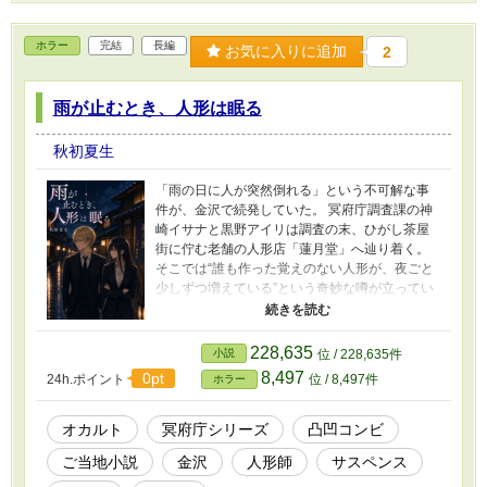
ホラー
完結
長編
お気に入りに追加
2
雨が止むとき、人形は眠る
秋初夏生
「雨の日に人が突然倒れる」という不可解な事
件が、金沢で続発していた。 冥府庁調査課の神
崎イサナと黒野アイリは調査の末、ひがし茶屋
街に佇む老舗の人形店「蓮月堂」へ辿り着く。
そこでは“誰も作った覚えのない人形が、夜ごと
少しずつ増えている”という奇妙な噂が立ってい
た。 病に伏す人形師・桐生誠士は、異変の真相
解明を二人に託し、さらに姿を消した元弟子の
人形師“斎宮”を探してほしいと願う。 増え続け
228,635
小説
位 / 228,635件
る人形、曖昧に濁される証言、消えた記録。静
8,497
0pt
24h.ポイント
位 / 8,497件
ホラー
かな雨音の下で、隠された想いが少しずつ輪郭
を帯びていく。 これは、失ったものを手放せな
かった人間の執念が引き起こす、じわじわと心
オカルト
冥府庁シリーズ
凸凹コンビ
を侵す怪異の物語。
ご当地小説
金沢
人形師
サスペンス