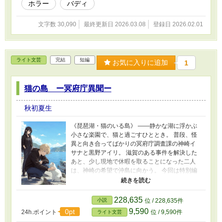
ホラー
バディ
文字数 30,090
最終更新日 2026.03.08
登録日 2026.02.01
ライト文芸
完結
短編
お気に入りに追加
1
猫の島 ー冥府庁異聞ー
秋初夏生
《琵琶湖・猫のいる島》 ——静かな湖に浮かぶ
小さな楽園で、猫と過ごすひととき。 普段、怪
異と向き合ってばかりの冥府庁調査課の神崎イ
サナと黒野アイリ。 滋賀のある事件を解決した
あと、少し現地で休暇を取ることになった二人
は、神崎の希望で沖島に向かう。 今回は特別編
として、ホラーでも事件でもない、ほのぼのし
たオフシーンをお届けします。
228,635
小説
位 / 228,635件
9,590
0pt
24h.ポイント
位 / 9,590件
ライト文芸