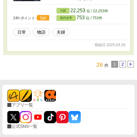
みを浮かび上がらせる。 愛とは、家族とは、そ
して夫婦でいることとは——僕らは、薄氷の下
22,253
小説
位 / 22,253件
で揺れる互いの心に、ようやく手を伸ばし始め
753
0pt
24h.ポイント
位 / 753件
現代文学
る。
日常
物語
夫婦
登録日 2025.03.20
26
1
2
件
アプリ一覧
公式SNS一覧