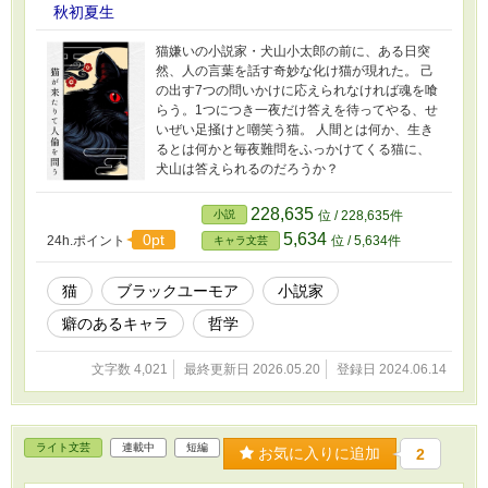
秋初夏生
猫嫌いの小説家・犬山小太郎の前に、ある日突
然、人の言葉を話す奇妙な化け猫が現れた。 己
の出す7つの問いかけに応えられなければ魂を喰
らう。1つにつき一夜だけ答えを待ってやる、せ
いぜい足掻けと嘲笑う猫。 人間とは何か、生き
るとは何かと毎夜難問をふっかけてくる猫に、
犬山は答えられるのだろうか？
228,635
小説
位 / 228,635件
5,634
0pt
24h.ポイント
位 / 5,634件
キャラ文芸
猫
ブラックユーモア
小説家
癖のあるキャラ
哲学
文字数 4,021
最終更新日 2026.05.20
登録日 2024.06.14
ライト文芸
連載中
短編
お気に入りに追加
2