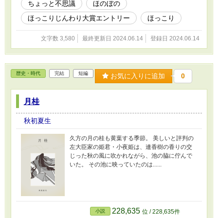
ちょっと不思議
ほのぼの
ほっこりじんわり大賞エントリー
ほっこり
文字数 3,580
最終更新日 2024.06.14
登録日 2024.06.14
歴史・時代
完結
短編
お気に入りに追加
0
月桂
秋初夏生
久方の月の桂も黄葉する季節。 美しいと評判の
左大臣家の姫君・小夜姫は、連香樹の香りの交
じった秋の風に吹かれながら、池の脇に佇んで
いた。 その池に映っていたのは......
228,635
小説
位 / 228,635件