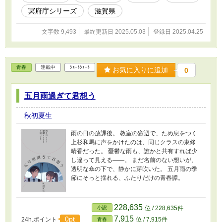
冥府庁シリーズ
滋賀県
文字数 9,493
最終更新日 2025.05.03
登録日 2025.04.25
青春
連載中
ｼｮｰﾄｼｮｰﾄ
お気に入りに追加
0
五月雨過ぎて君想う
秋初夏生
雨の日の放課後。 教室の窓辺で、ため息をつく
上杉和馬に声をかけたのは、同じクラスの東條
晴香だった。 憂鬱な雨も、誰かと共有すれば少
し違って見える――。 まだ名前のない想いが、
透明な傘の下で、静かに芽吹いた。 五月雨の季
節にそっと揺れる、ふたりだけの青春譚。
228,635
小説
位 / 228,635件
7,915
0pt
24h.ポイント
位 / 7,915件
青春