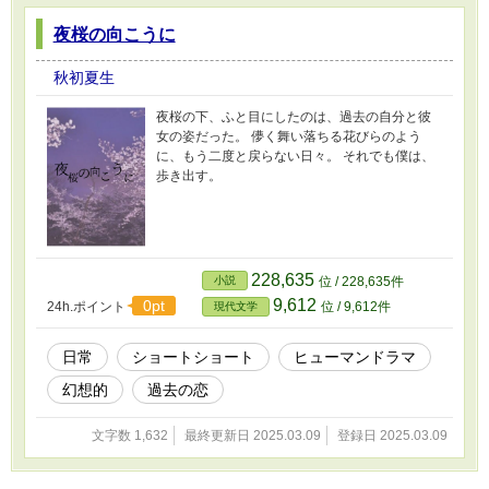
夜桜の向こうに
秋初夏生
夜桜の下、ふと目にしたのは、過去の自分と彼
女の姿だった。 儚く舞い落ちる花びらのよう
に、もう二度と戻らない日々。 それでも僕は、
歩き出す。
228,635
小説
位 / 228,635件
9,612
0pt
24h.ポイント
位 / 9,612件
現代文学
日常
ショートショート
ヒューマンドラマ
幻想的
過去の恋
文字数 1,632
最終更新日 2025.03.09
登録日 2025.03.09