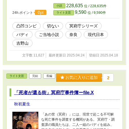
奥へと向かう。 そこで彼らが辿り着いたのは、
228,635
小説
位 / 228,635件
地図にも記されていない場所—— 誰にも気づか
9,590
0pt
24h.ポイント
位 / 9,590件
ライト文芸
れず、誰かを待ち続ける一本の桜の木だった。
春の風、桜の香り、胸の奥を締めつけるような
懐かしさ。 そして、神崎の中にある“消えかけた
凸凹コンビ
切ない
冥府庁シリーズ
記憶”が、静かに目を覚まし始める。 これは、春
バディ
ご当地小説
奈良
現代日本
に取り残された小さな約束と、ひとつの優しい
別れの物語。
吉野山
文字数 11,627
最終更新日 2025.04.24
登録日 2025.04.18
ライト文芸
完結
長編
お気に入りに追加
2
「死者が還る街」冥府庁事件簿ーfile.X
秋初夏生
「あの世（冥府）」には、現世で起こる不可解
な死亡事件を調査する機関がある。 冥府庁・調
査課の職員たちは、二人一組のバディを組み、