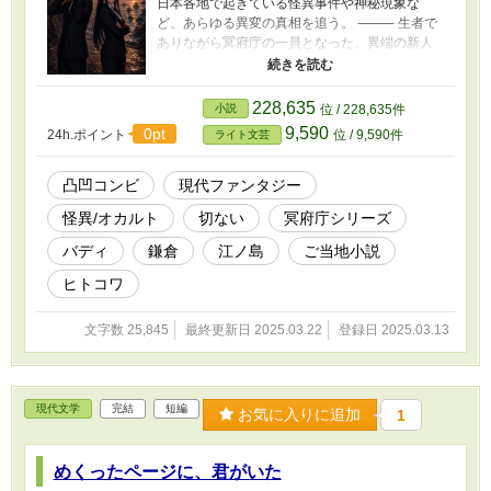
日本各地で起きている怪異事件や神秘現象な
ど、あらゆる異変の真相を追う。 ⸻ 生者で
ありながら冥府庁の一員となった、異端の新人
調査員・神崎イサナ。 厳しくクールな先輩の調
査官・黒野アイリ。 二人は共に、日本各地に残
る怪異や神秘、そして迷える魂の調査に挑む
228,635
小説
位 / 228,635件
—— 見た目も性格も正反対の凸凹コンビは、今
9,590
0pt
24h.ポイント
位 / 9,590件
ライト文芸
日も新たな事件へと挑もうとしていた。 ※この
作品はフィクションです。実在の人物･団体･事
件とは一切関係がありません。
凸凹コンビ
現代ファンタジー
怪異/オカルト
切ない
冥府庁シリーズ
バディ
鎌倉
江ノ島
ご当地小説
ヒトコワ
文字数 25,845
最終更新日 2025.03.22
登録日 2025.03.13
現代文学
完結
短編
お気に入りに追加
1
めくったページに、君がいた