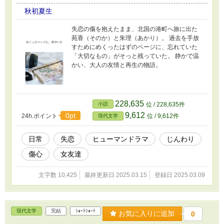
秋初夏生
失恋の傷を抱えたまま、北国の港町へ旅に出た
苑香（そのか）と朱理（あかり）。 過去を手放
すためにめくったはずのページに、忘れていた
「大切なもの」がそっと残っていた。 静かで温
かい、大人の友情と再生の物語。
228,635
小説
位 / 228,635件
9,612
0pt
24h.ポイント
位 / 9,612件
現代文学
日常
失恋
ヒューマンドラマ
じんわり
傷心
女友達
文字数 10,425
最終更新日 2025.03.15
登録日 2025.03.09
現代文学
完結
ｼｮｰﾄｼｮｰﾄ
お気に入りに追加
0