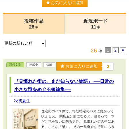
お気に入りに追加
投稿作品
近況ボード
26
11
件
件
26
1
2
件
現代文学
連載中
短編
お気に入りに追加
2
『見慣れた街の、まだ知らない物語』 ──日常の
小さな謎をめぐる短編集──
秋初夏生
住宅街のバス停で、毎朝特定のバスに向かって
吠える犬。 閉店五分前になると、決まって一本
だけ花を買いに来る男性。 見慣れた街の中にあ
る、小さな「謎」。 その一見奇妙な行動にもき