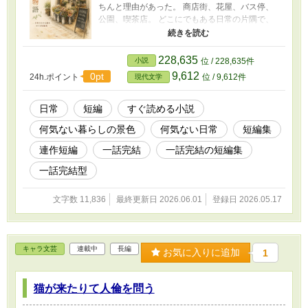
ちんと理由があった。 商店街、花屋、バス停、
公園、喫茶店。 どこにでもある日常の片隅で、
誰かの小さな誰かの《不思議》に気づいたと
き、世界は少しだけ違って見えてくる。 思わず
「なぜ？」と気になって、最後にそっと心が温
228,635
小説
位 / 228,635件
かくなる。 日常の小さな謎を描く、優しい連作
9,612
0pt
24h.ポイント
位 / 9,612件
現代文学
短編集。
日常
短編
すぐ読める小説
何気ない暮らしの景色
何気ない日常
短編集
連作短編
一話完結
一話完結の短編集
一話完結型
文字数 11,836
最終更新日 2026.06.01
登録日 2026.05.17
キャラ文芸
連載中
長編
お気に入りに追加
1
猫が来たりて人倫を問う