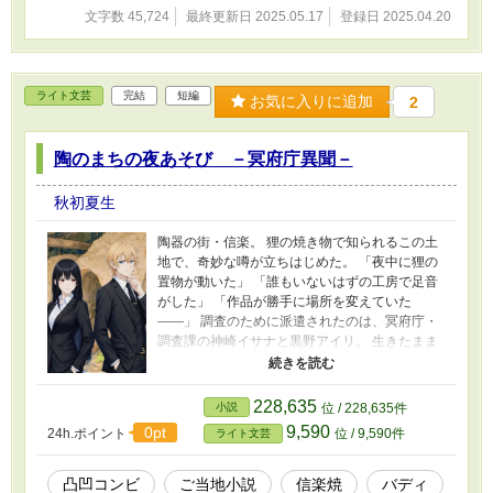
文字数 45,724
最終更新日 2025.05.17
登録日 2025.04.20
がら、生と死のはざまを生きる術を学んでいく
——。
ライト文芸
完結
短編
お気に入りに追加
2
陶のまちの夜あそび －冥府庁異聞－
秋初夏生
陶器の街・信楽。 狸の焼き物で知られるこの土
地で、奇妙な噂が立ちはじめた。 「夜中に狸の
置物が動いた」 「誰もいないはずの工房で足音
がした」 「作品が勝手に場所を変えていた
——」 調査のために派遣されたのは、冥府庁・
調査課の神崎イサナと黒野アイリ。 生きたまま
冥府に迷い込み、異例の経歴で任官された新人
調査官・神崎と、冷静沈着なエリート調査官・
アイリのバディは、町の奥で静かに起きてい
228,635
小説
位 / 228,635件
た“異変”の真相を探ることになる。
9,590
0pt
24h.ポイント
位 / 9,590件
ライト文芸
凸凹コンビ
ご当地小説
信楽焼
バディ