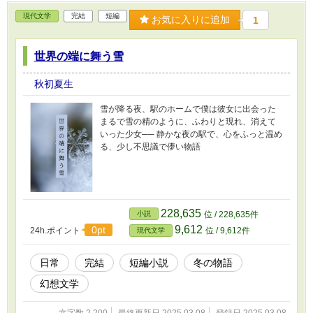
現代文学
完結
短編
お気に入りに追加
1
世界の端に舞う雪
秋初夏生
雪が降る夜、駅のホームで僕は彼女に出会った
まるで雪の精のように、ふわりと現れ、消えて
いった少女── 静かな夜の駅で、心をふっと温め
る、少し不思議で儚い物語
228,635
小説
位 / 228,635件
9,612
0pt
24h.ポイント
位 / 9,612件
現代文学
日常
完結
短編小説
冬の物語
幻想文学