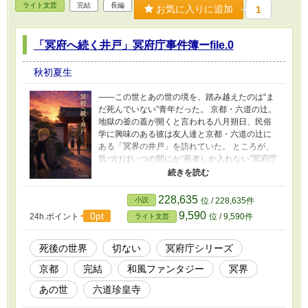
ライト文芸
完結
長編
お気に入りに追加
1
「冥府へ続く井戸」冥府庁事件簿ーfile.0
秋初夏生
——この世とあの世の境を、踏み越えたのは“ま
だ死んでいない”青年だった。 京都・六道の辻。
地獄の釜の蓋が開くと言われる八月朔日、民俗
学に興味のある彼は友人達と京都・六道の辻に
ある「冥界の井戸」を訪れていた。 ところが、
気づけばいつの間にか“死者しか入れない”冥府庁
へと迷い込んでしまう——。 確かに生きている
のに、死んだ記録も生きた記録も冥府庁のデー
タにない。 前代未聞の存在として騒動の中心と
228,635
小説
位 / 228,635件
なった神崎イサナ。 直々に閻魔に呼び出された
9,590
0pt
24h.ポイント
位 / 9,590件
ライト文芸
彼は、現世と冥府を行き来できる可能性に賭け
て「調査課」への配属を希望する。 だが、そん
な彼を待っていたのは、生者にも死者にも厳し
死後の世界
切ない
冥府庁シリーズ
い過酷な研修だった。 冷酷なルール至上主義者
京都
完結
和風ファンタジー
冥界
の先輩・黒野アイリ 掴みどころのない上司・初
江課長 素行に問題ありな門番・春日押人 ……他
あの世
六道珍皇寺
にも個性派だらけの冥府庁で、神崎は“なぜここ
に来たのか”と“自分は何者だったのか”を探しな