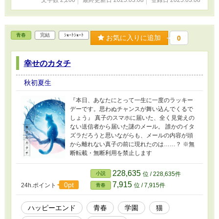
文字数 2,200
最終更新日 2025.03.08
登録日 2025.03.08
青春
完結
ｼｮｰﾄｼｮｰﾄ
お気に入りに追加
0
幸せのカタチ
秋初夏生
『本日、あなたにとって一生に一度のラッキー
デーです。思わぬチャンスが舞い込んでくるで
しょう』 真子のスマホに届いた、全く見覚えの
ない送信者から届いた謎のメール。 誰かのイタ
ズラだろうと思いながらも、メールの内容が頭
から離れない真子の前に現れたのは……？ ※無
断転載・無断利用を禁止します
228,635
小説
位 / 228,635件
7,915
0pt
24h.ポイント
位 / 7,915件
青春
ハッピーエンド
青春
学園
猫