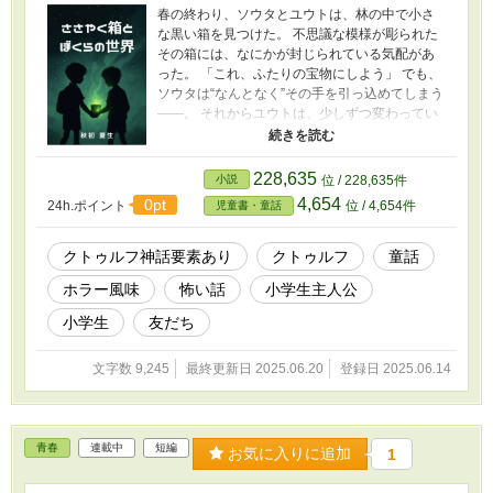
春の終わり、ソウタとユウトは、林の中で小さ
な黒い箱を見つけた。 不思議な模様が彫られた
その箱には、なにかが封じられている気配があ
った。 「これ、ふたりの宝物にしよう」 でも、
ソウタは“なんとなく”その手を引っ込めてしまう
――。 それからユウトは、少しずつ変わってい
った。 声を聞き、光にふれ、やがて姿を消す。
ソウタは彼を救うため、異世界へと足を踏み入
れるが、そこは“なにもかもがきれいで、なにも
228,635
小説
位 / 228,635件
かもがこわい場所”だった。 ぼくらは、なにを選
4,654
0pt
24h.ポイント
位 / 4,654件
児童書・童話
ぶ？ 本当の友だちって、なんだろう？ 友情と恐
怖が交差する、クトゥルフ風味の児童文学。
クトゥルフ神話要素あり
クトゥルフ
童話
ホラー風味
怖い話
小学生主人公
小学生
友だち
文字数 9,245
最終更新日 2025.06.20
登録日 2025.06.14
青春
連載中
短編
お気に入りに追加
1