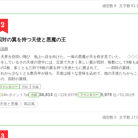
感想数 8
文字数 81,
2
四対の翼を持つ天使と悪魔の王
山法師
界を彷徨い飛び、地上へ目を向けた。一体の悪魔が天を仰ぎ見ていた。 ◇◇◇ 天界に一体の天使が生まれた。 子どもの容
姿をしているその天使の背中には、立派で大きく美しい翼が四対、枚数にして8枚も
対の2枚、多くとも三対で6枚の翼を持つ天使たちに囲まれて。 ──四対の翼様
それから少なくとも数百年が経ち、天使は様々な意味を込めて、他の天使たちからこ
もの、四対の翼様。
ファンタジー
完結
短編
38,814
5,979
24h.ポイント
7pt
位 / 228,937件
位 / 53,361件
小説
ファンタジー
天使と悪魔
寓話風
感想数 0
文字数 17,
3