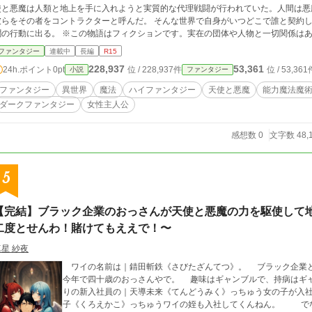
使と悪魔は人類と地上を手に入れようと実質的な代理戦闘が行われていた。人間は悪
彼らをその者をコントラクターと呼んだ。 そんな世界で自身がいつどこで誰と契約
聞の行動に出る。 ※この物語はフィクションです。実在の団体や人物と一切関係
ファンタジー
連載中
長編
R15
228,937
53,361
24h.ポイント
0pt
位 / 228,937件
位 / 53,361
小説
ファンタジー
ファンタジー
異世界
魔法
ハイファンタジー
天使と悪魔
能力魔法魔
ダークファンタジー
女性主人公
感想数 0
文字数 48,
5
【完結】ブラック企業のおっさんが天使と悪魔の力を駆使して
二度とせんわ！賭けてもええで！〜
真星 紗夜
ワイの名前は｜錆田斬鉄《さびたざんてつ》。 ブラック企業と
今年で四十歳のおっさんやで。 趣味はギャンブルで、持病は
りの新入社員の｜天導未来《てんどうみく》っちゅう女の子が入
子《くろえかこ》っちゅうワイの姪も入社してくんねん。 で