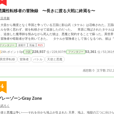
闇属性転移者の冒険録 〜長きに渡る大戦に終焉を〜
三日月新
大昔から幾度となく帝国と争っている王国に影山武（タケル）は召喚された。王国
ケルを快く思わず、彼を転移させて追放したのだった。 草原に飛ばされたタケルは
し、追放した魔導師を恨みながら死んだ彼は、悪魔と契約することで蘇った。異世界
た冒険者や暗殺者が牙を剥いてきた。 タケルが冒険者として強くなるつれ、彼は『
ファンタジー
連載中
長編
R15
228,937
53,361
24h.ポイント
0pt
位 / 228,937件
位 / 53,361
小説
ファンタジー
異世界転移
冒険者
バトル
天使と悪魔
感想数 0
文字数 252,
4
グレーゾーンGray Zone
佐武ろく
と悪魔は争い――それを分かち地上が生まれた 天界、地上、地獄の三つに分けられた世界では、かつてよりいがみ合っていた天