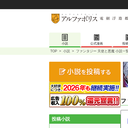
小説
公式漫画
投
TOP
>
小説
>
ファンタジー 天使と悪魔 小説一
フ
投稿小説