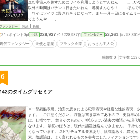
企む宇宙人を倒すためにワイを利用しようとすんねん！ ……い
以外の時間はパチンコ行きたいねん！邪魔すんなや！ ほんで
ワイはソイツに殺されそうになって、また一月一日にタイムリー
てまうんや……。
ファンタジー
完結
長編
228,937
53,361
24h.ポイント
0pt
位 / 228,937件
位 / 53,361
小説
ファンタジー
現代ファンタジー
天使と悪魔
ブラック企業
おっさん主人公
感想数 0
文字数 113,
6
Ｍ42のタイムグリセミア
※一部残酷表現、治安の悪さによる犯罪表現や軽度な性的表現、少
ます。 ご注意ください。 序盤は書き溜めてあるので、更新早めになると思います。 プロローグが会話文だけなの
は、仕様です。 舞台そのものが、神話っぽい過去の物語から現代
なります。 最初のほうは、現代の話題は絡んできません。 手持
くなっています。 スピリチュアル要素あり、陰謀論あり、異次元（異空間）、量子論あり。 （スピリチュアル要
素、陰謀論は、よく言われるものを参考にしたフィクションです）