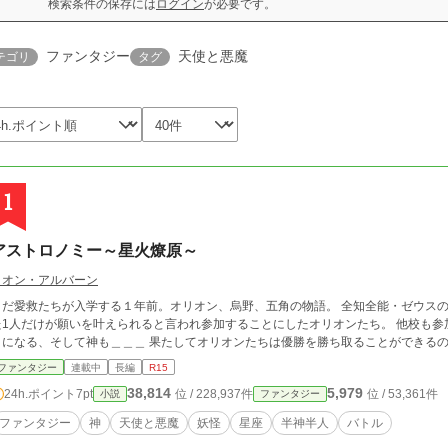
検索条件の保存には
ログイン
が必要です。
ファンタジー
天使と悪魔
テゴリ
タグ
1
アストロノミー～星火燎原～
リオン・アルバーン
まだ愛救たちが入学する１年前。オリオン、烏野、五角の物語。 全知全能・ゼウス
た1人だけが願いを叶えられると言われ参加することにしたオリオンたち。 他校も
とになる、そして神も＿＿＿ 果たしてオリオンたちは優勝を勝ち取ることができる
ファンタジー
連載中
長編
R15
38,814
5,979
24h.ポイント
7pt
位 / 228,937件
位 / 53,361件
小説
ファンタジー
ファンタジー
神
天使と悪魔
妖怪
星座
半神半人
バトル