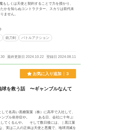
魔もしくは天使と契約することで力を授かり、
したかを知らぬコントラクター、スカリは前代未
はありません。
件
術
銃刀剣
バトルアクション
130
最終更新日 2024.10.22
登録日 2024.08.11
お気に入り追加
3
地球を救う話 〜ギャンブルなんて
して名高い黒糖製菓（株）に高卒で入社して、
ギャンブル依存症や。 ある日、会社に十年ぶ
社してくるんや。 そして数日後には、｜黒江菓
な、実は二人の正体は天使と悪魔で、地球消滅を