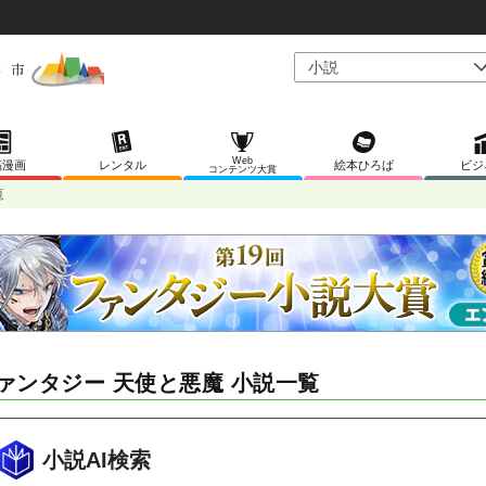
Web
稿漫画
レンタル
絵本ひろば
ビジ
コンテンツ大賞
覧
ァンタジー 天使と悪魔 小説一覧
小説AI検索