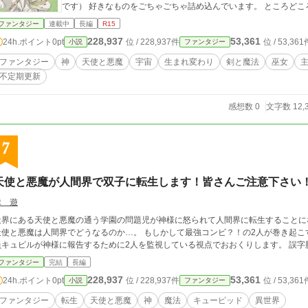
です） 好きなものをごちゃごちゃ詰め込んでいます。 ところど
ファンタジー
連載中
長編
R15
228,937
53,361
24h.ポイント
0pt
位 / 228,937件
位 / 53,361
小説
ファンタジー
ファンタジー
神
天使と悪魔
宇宙
生まれ変わり
剣と魔法
巫女
不定期更新
感想数 0
文字数 12,
7
天使と悪魔が人間界で双子に転生します！皆さんご注意下さい
縁 遊
界にある天使と悪魔の通う学園の問題児が神様に怒られて人間界に転生することになってしまった！？ 
と悪魔は人間界でどうなるのか…。 もしかして最強コンビ？！の2人が巻き起こす人間界のお話です。 この物語は基本的に監視
員キュピルが神
ファンタジー
完結
長編
228,937
53,361
24h.ポイント
0pt
位 / 228,937件
位 / 53,361
小説
ファンタジー
ファンタジー
転生
天使と悪魔
神
魔法
キューピッド
異世界