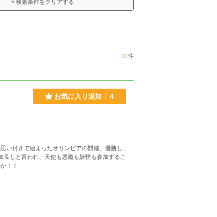
× 検索条件をクリアする
32
件
お気に入り追加
4
の思い付きで始まったオリンピアの開催、優勝し
参加良しと言われ、天使も悪魔も妖怪も参加するこ
のか！！