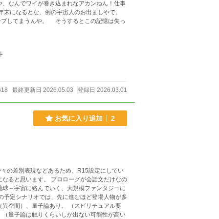
や、なんでワイが巻き込まれなアカンねん！仕事
年末になるとな、例の宇宙人のお出ましやで。
プしてまうんや。 そうするとこの記憶は失っ
件
618
最終更新日 2026.05.03
登録日 2026.03.01
お気に入り追加
2
々の差別表現などあるため、R15設定にしてい
地球～宇宙に絡んでいく、大規模ファンタジーに
ちの予定シナリオでは、先に進むほど登場人物が多
 （量子論は触りくらいしか出ない可能性が高い