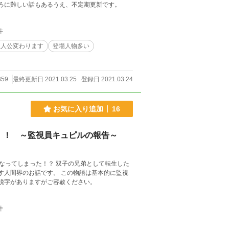
ころに難しい話もあるうえ、不定期更新です。
件
主人公変わります
登場人物多い
359
最終更新日 2021.03.25
登録日 2021.03.24
お気に入り追加
16
！！ ～監視員キュピルの報告～
双子の兄弟として転生した
様に報告するために2人を監視している視点でおおくりします。 誤字脱字がありますがご容赦ください。
件