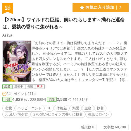
25
お気に入り追加
7
【270cm】ワイルドな巨躯、飼いならします～拗れた運命
は、愛執の香りに焦がれる～
Asaya
「お前のその香りで、俺は発情しちまうんだぞ……！？」 魔
導都市レイリアでは新都市計画のための特殊チームが発足さ
れた。 司令官ハーミアは、主戦力として270cmの大型獣人で
ある囚人ダレンをスカウトする。 二人はバディとなり、潜む
暴徒を制圧するが、ハーミアの特殊体質である香りの効果で
ダレンが発情してしまい……！？ 【ただの王道ロマンスファ
ンタジーでは終わりません！】 強大な男に濃密に甘やかされ
る、糖度MAXの大人向けライトファンタジーTL戦記！ 【毎日
21:10更新！】 完結までのプロット執筆済み。 9話まで投稿予
恋愛
連載中
長編
R18
約済み、ハピエン確定！約40話で完結予定。 まだまだ濃厚な
24h.ポイント
271pt
R１８回が予定されています。お楽しみに！ X:https://x.com/a
4,929
2,530
位 / 228,585件
位 / 66,314件
小説
恋愛
sayahikaru 表紙イラスト：旭谷ヒカル シリーズタイトル：V
ALIANT CAGE
恋愛
ハッピーエンド
TL
体格差
溺愛
主従
執着
元囚人×司令官
270cmがヒロインの香りに執着
強気ヒロイン
感想数 0
文字数 60,798