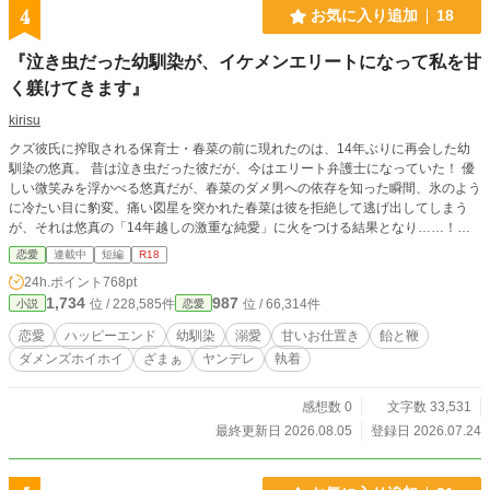
4
お気に入り追加
18
『泣き虫だった幼馴染が、イケメンエリートになって私を甘
く躾けてきます』
kirisu
クズ彼氏に搾取される保育士・春菜の前に現れたのは、14年ぶりに再会した幼
馴染の悠真。 昔は泣き虫だった彼だが、今はエリート弁護士になっていた！ 優
しい微笑みを浮かべる悠真だが、春菜のダメ男への依存を知った瞬間、氷のよう
に冷たい目に豹変。痛い図星を突かれた春菜は彼を拒絶して逃げ出してしまう
が、それは悠真の「14年越しの激重な純愛」に火をつける結果となり……！？
逃亡不可の強制溺愛ラブストーリー！
恋愛
連載中
短編
R18
24h.ポイント
768pt
1,734
987
位 / 228,585件
位 / 66,314件
小説
恋愛
恋愛
ハッピーエンド
幼馴染
溺愛
甘いお仕置き
飴と鞭
ダメンズホイホイ
ざまぁ
ヤンデレ
執着
感想数 0
文字数 33,531
最終更新日 2026.08.05
登録日 2026.07.24