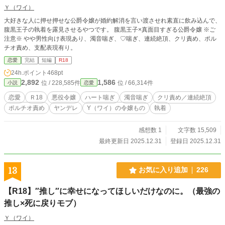
Ｙ（ワイ）
大好きな人に押せ押せな公爵令嬢が婚約解消を言い渡させれ素直に飲み込んで、
腹黒王子の執着を露見させるやつです。 腹黒王子×真面目すぎる公爵令嬢 ※ご
注意※ やや男性向け表現あり、濁音喘ぎ、♡喘ぎ、連続絶頂、クリ責め、ポル
チオ責め、支配表現有り。
恋愛
完結
短編
R18
24h.ポイント
468pt
2,892
1,586
位 / 228,585件
位 / 66,314件
小説
恋愛
恋愛
Ｒ18
悪役令嬢
ハート喘ぎ
濁音喘ぎ
クリ責め／連続絶頂
ポルチオ責め
ヤンデレ
Y（ワイ）の令嬢もの
執着
感想数 1
文字数 15,509
最終更新日 2025.12.31
登録日 2025.12.31
13
お気に入り追加
226
【R18】″推し″に幸せになってほしいだけなのに。（最強の
推し×死に戻りモブ）
Ｙ（ワイ）