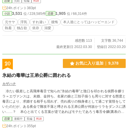
恋愛
完結
短編
R18
少変わっています。 ※イラスト:蜜 ※ほぼ全てR18シーンとな
24h.ポイント
383pt
ります。
3,531
1,905
位 / 228,585件
位 / 66,314件
小説
恋愛
元サヤ
浮気
すれ違い
後悔
本人達にとってはハッピーエンド
執着
独占欲
依存
溺愛
感想数 113
文字数 36,744
最終更新日 2022.03.30
登録日 2022.03.20
20
お気に入り追加
9,378
氷結の毒華は王弟公爵に囲われる
カザハナ
冷たい眼差しと高飛車毒舌で知られ“氷結の毒華”と陰口を叩かれる侯爵令嬢リ
ラ＝エヴァンスは、未婚、金持ち、名家の娘と三拍子揃うも周りに対する態度と
毒舌により、求婚する相手も現れず、売れ残りの独身者として過ごす覚悟をして
いたのだが、ある夜会で難攻不落と噂される王弟公爵が何故かリラをダンスに誘
い……？ 本心と出てくる言葉が逆であればモテたであろう毒舌令嬢(裏表のギ
ャップあり)と、他人に興味を持てなかった超絶美貌な王弟公爵の攻防戦。 ※不
恋愛
連載中
長編
R18
定期更新です。 ※一話が1000字前後にしてます。 ※エドワルド(王弟公爵)が暴
24h.ポイント
355pt
走してきた為、R18に引き上げて、短編から長編に切り替えます～(〃ω〃)♪