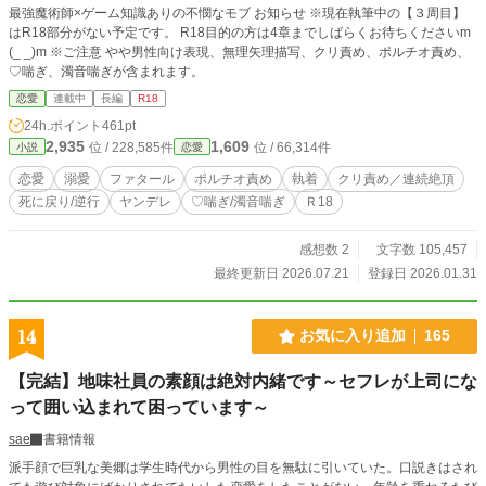
最強魔術師×ゲーム知識ありの不憫なモブ お知らせ ※現在執筆中の【３周目】
はR18部分がない予定です。 R18目的の方は4章までしばらくお待ちくださいm
(_ _)m ※ご注意 やや男性向け表現、無理矢理描写、クリ責め、ポルチオ責め、
♡喘ぎ、濁音喘ぎが含まれます。
恋愛
連載中
長編
R18
24h.ポイント
461pt
2,935
1,609
位 / 228,585件
位 / 66,314件
小説
恋愛
恋愛
溺愛
ファタール
ポルチオ責め
執着
クリ責め／連続絶頂
死に戻り/逆行
ヤンデレ
♡喘ぎ/濁音喘ぎ
Ｒ18
感想数 2
文字数 105,457
最終更新日 2026.07.21
登録日 2026.01.31
14
お気に入り追加
165
【完結】地味社員の素顔は絶対内緒です～セフレが上司にな
って囲い込まれて困っています～
sae
書籍情報
派手顔で巨乳な美郷は学生時代から男性の目を無駄に引いていた。口説きはされ