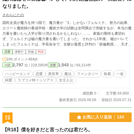
なりました。
さわらにたの
国民全員が魔力を持つ国で、魔力量が「3」しかないフェルミナ。 努力の結果、
エリート魔術師の養成学校・魔術大学の試験は全問満点で突破するが、本当の魔
力量を書いたら入学が取り消されるかもしれない……。 家族の期待も裏切れ
ず、フェルミナは嘘の魔力量を書いてしまった。 それから1年後。 嘘がバレて
しまったフェルミナは、学長命令で、女癖が最悪と評判の「絶倫教授」、天才美
形教授・アダンの元で「実験台」となることに……。 でも、なんだか様子がお
恋愛
連載中
長編
R18
かしい？ そんな魔術大学が舞台の【頑張り屋の妄想癖ありヒロイン】×【天才
24h.ポイント
484pt
美形変わり者教授ヒーロー】のラブコメからの純愛溺愛ハピエンです。 ※完
2,797
1,543
位 / 228,585件
位 / 66,314件
小説
恋愛
結保証です。全15万字程度 ※別サイト（ムーンライトノベルズ）先行更新中/第
2部まで公開しています/基本的に1部程度先行していきます ※こちらはぼちぼち
ハッピーエンド
恋愛
異世界
魔法
ファンタジー
執着
一途
更新していきます ※HOTランキング入りありがとうございます！（7/31～8/1）
純愛
ラブコメ時々シリアス
女主人公
感想数 0
文字数 64,900
最終更新日 2026.08.06
登録日 2026.07.31
12
お気に入り追加
124
【R18】僕を好きだと言ったのは君だろ。