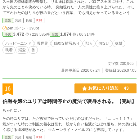
ス王国の特殊部隊が襲撃し、リル達は保護された。 バロアス王国に移り、これ
から先のことを決めている時。 突如現れた一人の男性に抱き上げられた。 そし
て言われたのはリルが彼の番だという言葉。 でも消えかかっている番という
絆。 奴隷でもいつも明るく生きようと元気と笑顔を忘れない壊れかかった小柄
恋愛
完結
長編
R18
なリルと、 そんな彼女に振り回されルーティンを崩され続けながらも人となり
24h.ポイント
390pt
に惹かれていく、 泰然自若が常のバロアス王国敏腕宰相ギュスターとの騒がし
3,472
1,874
位 / 228,585件
位 / 66,314件
小説
恋愛
くも切ない物語。 バロアス王国の第七作目。 R18には☆マークがつきます。 他
サイトにも投稿しています。
ハッピーエンド
異世界
残酷な描写あり
獣人
切ない
奴隷
執着
溺愛
番
文字数 230,965
最終更新日 2026.07.24
登録日 2026.07.05
16
お気に入り追加
43
伯爵令嬢のユリアは時間停止の魔法で凌辱される。【完結】
ちゃむにい
その時ユリアは、ただ教室で座っていただけのはずだった。 「……っ！！？」
気がついた時には制服の着衣は乱れ、股から白い粘液がこぼれ落ち、体の奥に鈍
く感じる違和感があった。 ※ムーンライトノベルズにも投稿しています。
恋愛
完結
短編
R18