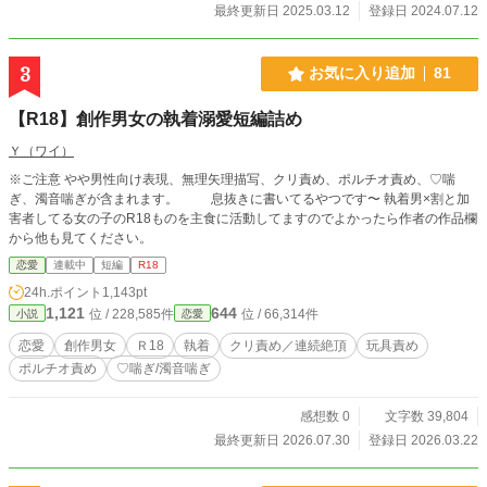
最終更新日 2025.03.12
登録日 2024.07.12
3
お気に入り追加
81
【R18】創作男女の執着溺愛短編詰め
Ｙ（ワイ）
※ご注意 やや男性向け表現、無理矢理描写、クリ責め、ポルチオ責め、♡喘
ぎ、濁音喘ぎが含まれます。 息抜きに書いてるやつです〜 執着男×割と加
害者してる女の子のR18ものを主食に活動してますのでよかったら作者の作品欄
から他も見てください。
恋愛
連載中
短編
R18
24h.ポイント
1,143pt
1,121
644
位 / 228,585件
位 / 66,314件
小説
恋愛
恋愛
創作男女
Ｒ18
執着
クリ責め／連続絶頂
玩具責め
ポルチオ責め
♡喘ぎ/濁音喘ぎ
感想数 0
文字数 39,804
最終更新日 2026.07.30
登録日 2026.03.22