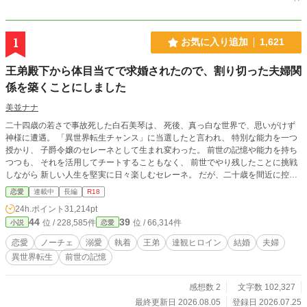
1
お気に入り追加
1,621
王弟殿下から体目当てで求婚されたので、割り切った夫婦関
係を築くことにしました
美並ナナ
二十四歳の若さで事故死した白石美琴は、 死後、真っ白な世界で、思いがけず
神様に遭遇。 「異世界転生チャンス」に当選したと言われ、 特別な能力を一つ
授かり、 子爵令嬢のセレーネとして生まれ変わった。 前世の記憶や能力を持ち
つつも、 それを活用してチートすることもなく、 前世でやり残したことに挑戦
しながら 新しい人生を堅実に日々楽しむセレーネ。 だが、二十歳を間近に控え
たある日。 父親からそろそろ結婚しなさいと命じられ、 これまで避けていた社
恋愛
連載中
長編
R18
交界に渋々復帰することに。 一生結婚なんてしたくないと思っていたが、 貴族
24h.ポイント
31,214pt
の義務として仕方がない。 それならば…… 愛はいらない。 身分が同じくらい
44
39
位 / 228,585件
位 / 66,314件
小説
恋愛
で、 生理的な嫌悪感を抱かず、 信頼できる男性と、割り切った婚姻がいい。 そ
う思って、夜会で相手探しを始めたところ、 なぜか美貌の王弟殿下に捕まって
恋愛
ノーチェ
溺愛
執着
王弟
達観ヒロイン
結婚
夫婦
しまってーー？ 愛を信じられない前世持ちの達観令嬢と 愛が重いロールキャベ
異世界転生
前世の記憶
ツ系王弟の すれ違いから始まる夫婦の恋物語。 ※設定がゆるい部分もあると思
いますので、気楽にお読み頂ければ幸いです。 ※Rシーンにはタイトル横に(※)
を付けています。 ※本作品は、エブリスタ様・ムーンライトノベルズ様にも掲
感想数 2
文字数 102,327
載しています。
最終更新日 2026.08.05
登録日 2026.07.25