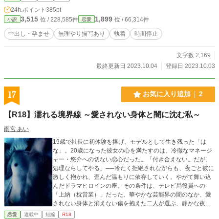
24h.ポイント
385pt
3,515
1,899
位 / 228,585件
位 / 66,314件
小説
恋愛
中出し・孕ませ
無理やり描写あり
執着
時間停止
文字数 2,169
最終更新日 2023.10.04
登録日 2023.10.03
17
お気に入り追加
2
【R18】濡れる境界線 ～愛されない身体と闇に沈む私～
雨宮 あい
19歳で社長に初体験を捧げ、モデルとして生き残った「は
な」。20歳になった彼女の心を満たすのは、冷徹なマネージ
ャー・悠介への切ない恋心だった。「付き合えない。だが、
処理ならしてやる」──冷たく拒絶されながらも、夜ごと彼に
激しく抱かれ、歪んだ温もりに依存していく。やがて舞い込
んだドラマヒロインの座。その条件は、テレビ局役員への
「上納（枕営業）」だった。華やかな芸能界の闇のなか、愛
されない身体と消えない傷を抱えた二人が選ぶ、静かな夜の
行方は──。
恋愛
連載中
短編
R18