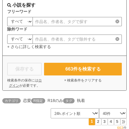
小説を探す
フリーワード
除外ワード
+ さらに詳しく検索する
保存する
663
件を検索する
検索条件の保存には
ロ
× 検索条件をクリアする
グイン
が必要です。
恋愛
R18のみ
執着
カテゴリ
R指定
タグ
1
2
3
4
5
663
件