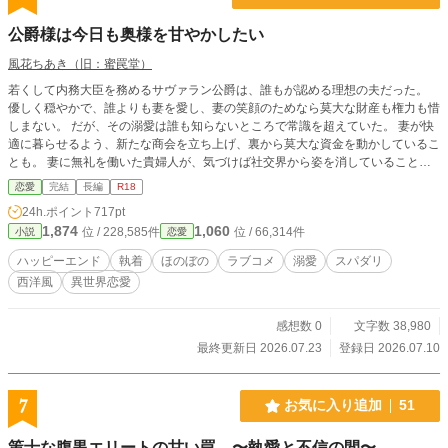
公爵様は今日も奥様を甘やかしたい
風花ちあき（旧：蜜罠堂）
若くして内務大臣を務めるサヴァラン公爵は、誰もが認める理想の夫だった。
優しく穏やかで、誰よりも妻を愛し、妻の笑顔のためなら莫大な財産も権力も惜
しまない。 だが、その溺愛は誰も知らないところで常識を超えていた。 妻が快
適に暮らせるよう、新たな商会を立ち上げ、裏から莫大な資金を動かしているこ
とも。 妻に無礼を働いた貴婦人が、気づけば社交界から姿を消していること
も。 妻の髪を密かに集め、世界に一つだけのヘアジュエリーを作らせているこ
恋愛
完結
長編
R18
とも。 そして誕生日には、その宝石を贈るためだけに鉱山を買い上げてしまう
24h.ポイント
717pt
ことも。 幼い頃から少しずつ価値観を育て、自分だけを信頼し、自分だけを理
1,874
1,060
位 / 228,585件
位 / 66,314件
小説
恋愛
想の男性だと思うよう妻を導いてきたことも――。 そんな主人に振り回される
執事や侍女たちは今日も大忙し。 しかし、当の妻は何も知らない。 「今日も夫
ハッピーエンド
執着
ほのぼの
ラブコメ
溺愛
スパダリ
は優しくて素敵な人」 そう微笑みながら、幸せな毎日を送っている。 これは、
西洋風
異世界恋愛
一人の妻を世界で一番幸せにするためなら、国も財産も常識さえも惜しまない公
爵と、その裏側を知らないまま愛され続ける公爵夫人が織りなす、少し歪で、と
びきり甘い溺愛ラブコメディ。
感想数 0
文字数 38,980
最終更新日 2026.07.23
登録日 2026.07.10
7
お気に入り追加
51
策士な腹黒エリートの甘い罠 〜執愛と不信の間〜