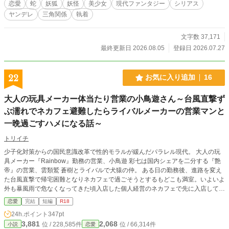
恋愛
蛇
妖狐
妖怪
美少女
現代ファンタジー
シリアス
ヤンデレ
三角関係
執着
文字数 37,171
最終更新日 2026.08.05
登録日 2026.07.27
22
お気に入り追加
16
大人の玩具メーカー体当たり営業の小鳥遊さん～台風直撃ず
ぶ濡れでネカフェ避難したらライバルメーカーの営業マンと
一晩過ごすハメになる話～
トリイチ
少子化対策からの国民意識改革で性的モラルが緩んだパラレル現代。 大人の玩
具メーカー『Rainbow』勤務の営業、小鳥遊 彩七は国内シェアを二分する『艶
帝』の営業、雲類鷲 蒼樹とライバルで犬猿の仲。 ある日の勤務後、進路を変え
た台風直撃で帰宅困難となりネカフェで過ごそうとするもどこも満室。いよいよ
外も暴風雨で危なくなってきた頃入店した個人経営のネカフェで先に入店してい
た雲類鷲とばったり出くわして──！？ ※前半サブキャラ絡み（本番なし）有
恋愛
完結
短編
R18
り、この作品はフィクションです
24h.ポイント
347pt
3,881
2,068
位 / 228,585件
位 / 66,314件
小説
恋愛