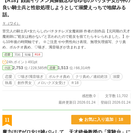
【R18】顔面イケメン貞操観念ゆるゆるのバリタチ女が仲の
良い騎士兵と性欲処理しようとして溺愛えっちで地獄みる
話。
Ｙ（ワイ）
苦労人の騎士兵×女たらしのバチタチレズ女魔術師 作者の別作品【元同期の天才
魔術師に″処女は抱かない″と言われたので処女を捨てたらキレられました。】か
ら10年後の時間軸です。 ※ご注意 やや男性向け表現、無理矢理描写、クリ責
め、ポルチオ責め、♡喘ぎ、濁音喘ぎが含まれます。
恋愛
完結
短編
R18
24h.ポイント
491pt
2,753
1,513
位 / 228,585件
位 / 66,314件
小説
恋愛
恋愛
♡喘ぎ/濁音喘ぎ
ポルチオ責め
クリ責め／連続絶頂
溺愛
執着
創作男女
メロいクズ女受け
Ｒ18
感想数 0
文字数 11,702
最終更新日 2026.01.24
登録日 2026.01.24
11
お気に入り追加
18
魔力ほぼゼロ女は嘘バレして、天才絶倫教授の「実験台」に