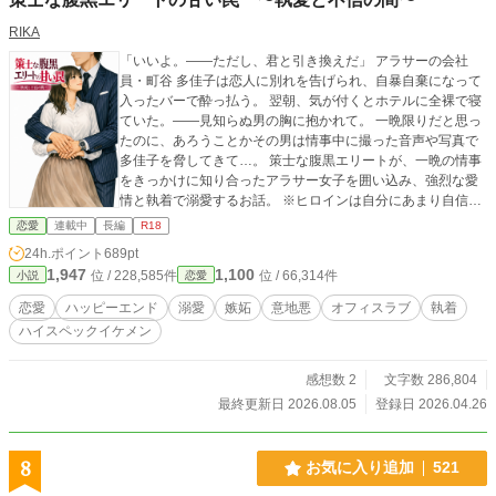
RIKA
「いいよ。――ただし、君と引き換えだ」 アラサーの会社
員・町谷 多佳子は恋人に別れを告げられ、自暴自棄になって
入ったバーで酔っ払う。 翌朝、気が付くとホテルに全裸で寝
ていた。――見知らぬ男の胸に抱かれて。 一晩限りだと思っ
たのに、あろうことかその男は情事中に撮った音声や写真で
多佳子を脅してきて…。 策士な腹黒エリートが、一晩の情事
をきっかけに知り合ったアラサー女子を囲い込み、強烈な愛
情と執着で溺愛するお話。 ※ヒロインは自分にあまり自信が
ないので、ヒーローに執着＆溺愛されていることに気付いて
恋愛
連載中
長編
R18
ません。 ※一部嫉妬による暴力行為（未遂）が含まれます
24h.ポイント
689pt
（※マーク）のでご注意ください 「君は俺のものだ。他の男
1,947
1,100
位 / 228,585件
位 / 66,314件
小説
恋愛
を見ることは許さない。それだけは、絶対に譲らない」 「試
すような真似しても無駄だって――なんで解らないのかな」
恋愛
ハッピーエンド
溺愛
嫉妬
意地悪
オフィスラブ
執着
ハイスペックイケメン
感想数 2
文字数 286,804
最終更新日 2026.08.05
登録日 2026.04.26
8
お気に入り追加
521