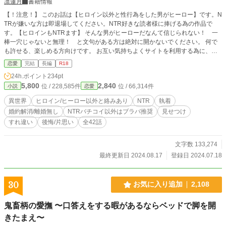
凛蓮月
書籍情報
【！注意！】 このお話は【ヒロイン以外と性行為をした男がヒーロー】です。N
TRが嫌いな方は即退場してください。NTR好きな読者様に捧げる為の作品で
す。【ヒロインもNTRます】 そんな男がヒーローだなんて信じられない！ 一
棒一穴じゃないと無理！ と文句がある方は絶対に開かないでください。 何で
も許せる、楽しめる方向けです。 お互い気持ちよくサイトを利用する為に、ご
協力をお願いします。 ★＝パートナー以外とのR18 ※＝パートナーとのR18
恋愛
完結
長編
R18
【あらすじ】 公爵令嬢ルーチェと王太子シュトラールは政略的な婚約者。 将来
24h.ポイント
234pt
国を担うべく支え会える夫婦になれたら……と思っていたのはルーチェだけだっ
5,800
2,840
位 / 228,585件
位 / 66,314件
小説
恋愛
た。 シュトラールには愛する女性がいる。 ルーチェを放置して溺愛するほどの
女性が。 愛を求め疲れ果てたルーチェは思いのベクトルを変えるべく魔女の試
異世界
ヒロイン/ヒーロー以外と絡みあり
NTR
執着
練を受ける。 それはシュトラールの愛するリリィに憑依し彼の愛を体感するこ
婚約解消/離婚無し
NTRバチコイ以外はブラバ推奨
見せつけ
とだった。 たった一週間という短い期間。 シュトラールが誰を愛しどのように
すれ違い
後悔/片思い
全42話
慈しむかを知ってしまった―― ※ヒーローにド本命がいたら辛いよね、という
ところから着想しました。 ついでに王子のポエムっぽいの書きたいよね、とい
うのを混ぜました。 そしたらヒーローが訳わからん男になりました。 ※作者的
文字数 133,274
にヒーローはよく分からん思考の王太子ですが、精神安定したい方は別の男がヒ
最終更新日 2024.08.17
登録日 2024.07.18
ーローになるかも？ ※婚約解消もなければ離婚も無し。頭と喉を掻き毟りなが
らお読みください。あとからの苦情は受け付けません。 ※魔女は全年齢向けに
出て来る魔女との関わりはありません。 ※執筆集中の為、感想欄は閉じていま
30
お気に入り追加
2,108
す。
鬼畜柄の愛撫 〜口答えをする暇があるならベッドで脚を開
きたまえ〜