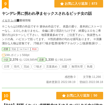
ランに別れを告げたら婚約者の檄重執着でわからせＨされる
9
お気に入り追加
873
はなしです。 ④嘘つき婚約者に断罪を。 （ジェード×ノワー
ル） 転生者で記憶持ちの令嬢ノワールは、幼い時は婚約者ジ
ヤンデレ男に拐われ孕まセックスされるビッチ女の話
ェードと仲が良かった。しかし勅命婚約をきっかけにノワー
ルはジェードを避けて陰でヴァイオレットと浮気をして寂し
イセヤ レキ
書籍情報
さを埋めていた。裏切りを知った婚約者に執着Ｈされるはな
※こちらは18禁の作品です※ 箸休め作品です。 表題の通り、基本的にストーリ
しです。 ⑤治安の悪い婚約者に捕まったら。 （ヴァン×ルー
ーなし、エロしかありません。 全編に渡り淫語だらけです、綺麗なエロをご希
シィ） 浮気性の婚約者をもつ地味な令嬢ルーシィ。彼女は″研
望の方はUターンして下さい。 地雷要素多めです、ご注意下さい。 快楽堕ちエ
究″さえできれば他の何にも興味がない変わった令嬢だった。
ンドの為、ハピエンで括ってます。 ※性的虐待の匂わせ描写あります。 ※清廉
痩せぎすの体に古いドレス、化粧気もない″変人令嬢″。しかし
潔白な人物は皆無です。 汚喘ぎ/♡喘ぎ/監禁/凌辱/アナル/クンニ/放尿/飲尿/クリ
ヴァンが浮気性だったのは実は理由があって……。婚約者の
ピアス/ビッチ/ローター/緊縛/手錠/快楽堕ち
好意を無視し続けた令嬢が幸せな地獄に叩き落とされるはな
恋愛
完結
ｼｮｰﾄｼｮｰﾄ
R18
しです。
24h.ポイント
568pt
2,376
1,330
位 / 228,585件
位 / 66,314件
小説
恋愛
日常
現代
完結
♡喘ぎ
言葉責め
溺愛
無理矢理
執着
感想数 0
文字数 11,266
最終更新日 2022.08.19
登録日 2022.08.18
10
お気に入り追加
50