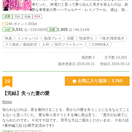
車だった。 終電だと思って乗り込んだ美月を迎えたのは、妖
艶な車掌姿の男――ヴェルナー・レイノワール。 彼は、強い
欲求不満を抱えた女性の前にだけ現れる淫奔列車を運行する
恋愛
完結
短編
R18
インキュバスだった。 登場人物 ・ヴェルナー・レイノワ
24h.ポイント
383pt
ール 自身のテリトリーを列車化し、強い欲求不満を抱えた女
3,531
1,905
位 / 228,585件
位 / 66,314件
小説
恋愛
性の前にだけ現れる。 相手の欲望を見抜き、甘い言葉で逃げ
場を奪っていくタイプ。淫奔列車に乗り込んだ乗客の欲を満
執着
インキュバス
痴漢プレイ
溺愛
快楽堕ち
♡喘ぎ/濁音喘ぎ
たし、その精気を喰らって生きている。 美月のことも乗客の
クリ責め／連続絶頂
人外
現代ファンタジー
二穴同時挿入
一人として迎えるつもりだったが、精気の甘さと身体の相性
の良さに惹かれ、一夜限りで終わらせるつもりをなくしてい
く。最終的には「逃がしたくない」「ずっと一緒にいたい」
感想数 0
文字数 14,303
と思うようになる。 ドSで強引だが、美月を壊すつもりはな
最終更新日 2026.06.21
登録日 2026.06.13
く、彼女の隠していた欲望を暴き、満たし、優しく堕として
いく。 本来の姿は、角・翼・尻尾を持つ夢魔で、人間の姿よ
りもさらに濃い魔力をまとい、二本の陰茎を持つ。 ・佐倉 美
19
お気に入り追加
3,765
月(さくら みつき) 営業部の主任。真面目で責任感が強く、仕
事を抱え込みがちなタイプ。 恋人はおらず、仕事疲れで帰宅
【完結】失った妻の愛
後は食事や風呂を済ませるだけで精一杯。 本当は性的欲求不
満を抱えているが、疲れすぎてオナニーする気力もなく、欲
Ringo
を押し込めたまま日々を過ごしていた。 ある晩、ホームに現
知られなければ…君を傷付けることも、君からの愛を失うことになるなんてこと
れた黒い列車を終電だと思い込み、そのまま乗り込んでしま
もないと思っていた。 愛を取り戻そうとする俺に君は言う。 『貴方がお捨てに
う。 ヴェルナーに自分の奥底にあった欲望を見抜かれ、身体
なられたのです』 ※元サヤ話です。 苦手な方はご退出くださいませ。 ※全八話
が反応してしまう。 無数の手に触れられているような羞恥に
+番外編三話 (公開予定済みです)
怯えながらも、ヴェルナー一人に支配されていると知り、さ
らに深く堕ちていく。 ※アルファポリス用にタイトルなど多