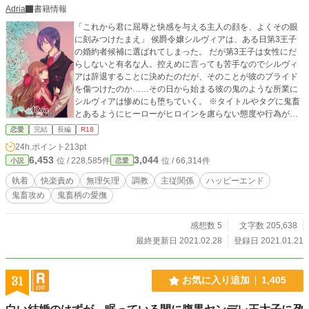
Adria
書籍情報
「これから君に屈辱と快感を与える主人の顔を、よくその眼
に刻みつけたまえ」 侯爵令嬢シルヴィアは、ある日第3王子
の婚約者候補に選ばれてしまった。 だが第3王子は女性にだ
らしないと有名な人。控えめに言っても苦手なのでシルヴィ
アは辞退することに決めたのだが、そのことが彼のプライド
を傷つけたのか……その日から始まる彼の鬼のような所業に
シルヴィアは惨めにも堕ちていく。 ※タイトルやタグに鬼畜
とあるようにヒーローがヒロインを慮らない態度や行為が中
盤くらいまで続きます。そういうのが苦手な方は気をつけて
恋愛
完結
長編
R18
ください。 表紙絵／束原ミヤコ様（@arisuthia1）
24h.ポイント
213pt
6,453
3,044
位 / 228,585件
位 / 66,314件
小説
恋愛
執着
快楽責め
無理矢理
調教
主従関係
ハッピーエンド
鬼畜攻め
鬼畜柄の愛撫
感想数 5
文字数 205,638
最終更新日 2021.02.28
登録日 2021.01.21
31
お気に入り追加
1,405