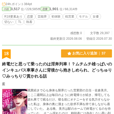
24h.ポイント
384pt
3,517
1,901
位 / 228,585件
位 / 66,314件
小説
恋愛
R18要素あり
恋愛
芸能界
初体験
枕営業
モデル
女優
切ない
TL
執着
感想数 0
文字数 29,397
最終更新日 2026.08.06
登録日 2026.07.30
18
お気に入り追加
37
終電だと思って乗ったのは淫奔列車！？ムチムチ雄っぱいの
インキュバス車掌さんに背後から抱きしめられ、どっちゅり
♡みっちり♡貫かれる話
蜜
残業続きで心も身体も限界だった営業部の主任・佐倉美月。
ここ二週間以上は毎日のように終電帰りが続き、帰宅しても
疲れ果てて眠るだけ。寝る前にオナニーをする気力すらなか
った私は、身体の奥に溜まった欲求不満を持て余しながら過
ごしていた。 ある晩、美月は駅のホームで終電がくるのを待
っていた。 そこへ現れたのは、時刻表には存在しない黒い列