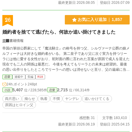
最終更新日 2026.08.05
登録日 2026.07.09
26
お気に入り追加
1,857
婚約者を捨てて逃げたら、何故か追い掛けてきました
棗
書籍情報
帝国の筆頭公爵家にして『魔法騎士』の称号を持つ父、シルヴァーナ公爵の娘メ
ルフィーナは大好きな婚約者がいる。 第二皇子であり父に次ぐ実力を持つリー
ラには他に愛する女性がおり、初対面の際に言われた言葉が原因で成人を迎えた
現在でも二人の関係は最悪だ。 今後を考えてもリーラとの未来は絶望的。最後
の思い出作りをしたところでリーラへの想いは消せないと至り、父の遠縁に当た
る公爵家に身を寄せた。 ここでリーラのことを思い出さないようにし、シルヴ
恋愛
連載中
長編
R18
ァーナ家の後継を作る為に相応しい相手を見つけ、主人たる公爵令嬢には許可を
24h.ポイント
248pt
得て（当の本人に拒否権はない）子供が欲しいと迫っている時に――何故かリー
5,407
2,715
位 / 228,585件
位 / 66,314件
小説
恋愛
ラが追いかけてきた。 ※ムーンライトさんにも公開中。 ※年齢制限をR18に変
更、タグの元鞘を消しました。
両片思い
拗らせ
執着
不憫
ヤンデレ
追いかけてくる
原因はヒロイン父
感想数 31
文字数 183,410
最終更新日 2026.06.19
登録日 2025.04.15