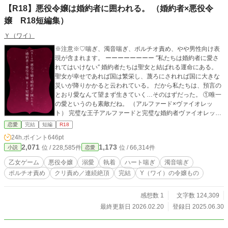
【R18】悪役令嬢は婚約者に囲われる。 （婚約者×悪役令
嬢 R18短編集）
Ｙ（ワイ）
※注意※♡喘ぎ、濁音喘ぎ、ポルチオ責め、やや男性向け表
現が含まれます。 ーーーーーーーー ″私たちは婚約者に愛さ
れてはいけない″ 婚約者たちは聖女と結ばれる運命にある。
聖女が幸せであれば国は繁栄し、蔑ろにされれば国に大きな
災いが降りかかると云われている。 だから私たちは、預言の
とおり愛なんて望まず生きていく…そのはずだった。 ①唯一
の愛というのも素敵だね。 （アルファード×ヴァイオレッ
ト） 完璧な王子アルファードと完璧な婚約者ヴァイオレット
は時期王と王妃として幼い時から羨望の眼差しで見られてき
恋愛
完結
短編
R18
た。 しかし完璧令嬢と慕われる一方で陰で婚約者を裏切って
24h.ポイント
646pt
百合ハーレムを築いていたヴァイオレット、それを知った王
2,071
1,173
位 / 228,585件
位 / 66,314件
小説
恋愛
子に躾けＨされるはなしです。 ②悪役令嬢スカーレットはも
う逃してもらえない。 （クリス×スカーレット） 婚約者を縛
乙女ゲーム
悪役令嬢
溺愛
執着
ハート喘ぎ
濁音喘ぎ
り付けていた嫉妬狂いで癇癪持ちの悪女スカーレットに良心
ポルチオ責め
クリ責め／連続絶頂
完結
Y（ワイ）の令嬢もの
が芽生え婚約者から離れようとした結果、スカーレットが原
因で女性恐怖症になっていた婚約者クリスに報復Hされるは
なしです。 ③引き篭もりの子豚令嬢、麗しの侯爵に婚約破棄
感想数 1
文字数 124,309
を告げる。 （アラン×ブランシュ） 美しい婚約者アランの婚
最終更新日 2026.02.20
登録日 2025.06.30
約者に相応しくないと社交界で罵られ続けストレスから暴食
をし続けてきた引き篭もり令嬢ブランシュが、美しくなりア