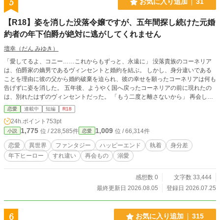
5
お気に入り追加
31
【R18】姿を消した没落令嬢ですが、五年間探し続けた元婚
約者の年下伯爵が絶対に逃がしてくれません
壇幸（だん みゆき）
「愛してるよ、コニー……これからもずっと、永遠に」 没落貴族のコーネリア
は、伯爵家の嫡男であるヴィンセントと婚約を結ぶ。 しかし、身分違いである
ことを理由に彼の父から婚約破棄を迫られ、彼の幸せを願ったコーネリアは何も
告げずに姿を消した。 五年後、ようやく国へ戻ったコーネリアの前に現れたの
は、別れたはずのヴィンセントだった。 「もう二度と離さないから」 再会した
ヴィンセントは別れを受け入れていないどころか、この五年間で拗らせたコーネ
恋愛
連載中
短編
R18
リアへの重すぎる執着愛を抱いていて――！？ 五年間で想いを拗らせた年下伯
24h.ポイント
753pt
爵 × 幸せになることを諦めたお人好し没落令嬢の、すれ違い再会ものラブスト
1,775
1,009
位 / 228,585件
位 / 66,314件
小説
恋愛
ーリー。 ※R18描写を含みます。 ※完結まで毎日更新予定。 ※AI使用状況につ
いて： 本文はすべて作者本人が書いています。制作過程において以下の目的で
恋愛
異世界
ファンタジー
ハッピーエンド
執着
身分差
補助的にAIを利用しました。 ・アイデア出し ・構成相談 ・誤字脱字チェック
年下ヒーロー
すれ違い
再会もの
溺愛
感想数 0
文字数 33,444
最終更新日 2026.08.05
登録日 2026.07.25
6
お気に入り追加
315