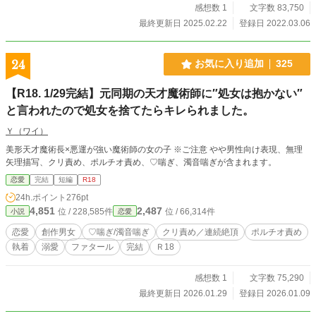
感想数 1
文字数 83,750
最終更新日 2025.02.22
登録日 2022.03.06
24
お気に入り追加
325
【R18. 1/29完結】元同期の天才魔術師に″処女は抱かない″
と言われたので処女を捨てたらキレられました。
Ｙ（ワイ）
美形天才魔術長×悪運が強い魔術師の女の子 ※ご注意 やや男性向け表現、無理
矢理描写、クリ責め、ポルチオ責め、♡喘ぎ、濁音喘ぎが含まれます。
恋愛
完結
短編
R18
24h.ポイント
276pt
4,851
2,487
位 / 228,585件
位 / 66,314件
小説
恋愛
恋愛
創作男女
♡喘ぎ/濁音喘ぎ
クリ責め／連続絶頂
ポルチオ責め
執着
溺愛
ファタール
完結
Ｒ18
感想数 1
文字数 75,290
最終更新日 2026.01.29
登録日 2026.01.09