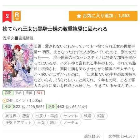
2
お気に入り追加
1,953
捨てられ王女は黒騎士様の激重執愛に囚われる
浅岸 久
書籍情報
旧題：愛されないとわかっていても〜捨てられ王女の再婚事
情〜 初夜、夫となったはずの人が抱いていたのは、別の女だ
った――。 弱小国家の王女セレスティナは特別な加護を授か
ってはいるが、ハズレ神と言われる半神のもの。 それでも熱
烈に求婚され、期待に胸を膨らませながら隣国の王太子のも
とへ嫁いだはずだったのに。 「出来損ないの半神の加護持ち
などいらん。汚らわしい」と罵られ、２年もの間、まるで罪
人のように魔力を搾取され続けた。 生きているか死んでいる
かもわからない日々ののち捨てられ、心身ともにボロボロに
恋愛
完結
長編
R18
なったセレスティナに待っていたのは、世界でも有数の大国
24h.ポイント
1,505pt
フォルヴィオン帝国の英雄、黒騎士リカルドとの再婚話。 し
822
463
位 / 228,585件
位 / 66,314件
小説
恋愛
かも相手は半神の自分とは違い、最強神と名高い神の加護持
ちだ。 どうせまた捨てられる。 諦めながら嫁ぎ先に向かう
異世界
恋愛
出戻り・再婚
ヤンデレ
執着
溺愛
も、リカルドの様子がおかしくて――？
序盤ドアマット
王女
騎士
ノーチェ
感想数 20
文字数 164,263