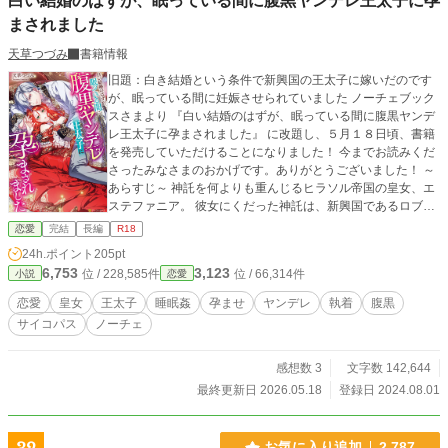
白い結婚のはずが、眠っている間に腹黒ヤンデレ王太子に孕
まされました
天草つづみ
書籍情報
旧題：白き結婚という条件で新興国の王太子に嫁いだのです
が、眠っている間に妊娠させられていました ノーチェブック
スさまより 『白い結婚のはずが、眠っている間に腹黒ヤンデ
レ王太子に孕まされました』 に改題し、５月１８日頃、書籍
を発売していただけることになりました！ 今までお読みくだ
さったみなさまのおかげです。ありがとうございました！ ～
あらすじ～ 神託を何よりも重んじるヒラソル帝国の皇女、エ
ステファニア。 彼女にくだった神託は、新興国であるロブレ
王国の王太子に嫁げというものだった。 しかし世界一の歴史
恋愛
完結
長編
R18
と力を持つ帝国の皇女の自分が、できたばかりの王家の男に
24h.ポイント
205pt
組み敷かれるなど受け入れられない。 そこで彼女は、ロブレ
6,753
3,123
位 / 228,585件
位 / 66,314件
小説
恋愛
王太子シモンと婚姻こそ結ぶものの、体の関係は持たないと
いう条件を突きつける。 王国はその条件を飲み、二人は結婚
恋愛
皇女
王太子
睡眠姦
孕ませ
ヤンデレ
執着
腹黒
した。 エステファニアはシモンに心を開き始めると同時に夜
サイコパス
ノーチェ
な夜な淫らな夢を見るようになり、男を知らぬ体を疼かせて
いたのだが――ある日体調を崩したエステファニアは、医師
に妊娠していることを告げられる。 高飛車皇女様が、一途だ
感想数 3
文字数 142,644
が倫理観がぶっ壊れている王太子に体から堕とされ分からさ
最終更新日 2026.05.18
登録日 2024.08.01
れる(?)お話です。 ＊R18描写のあるお話には※がつきます。
＊R18シーンは濃いめです。
お気に入り追加
2,787