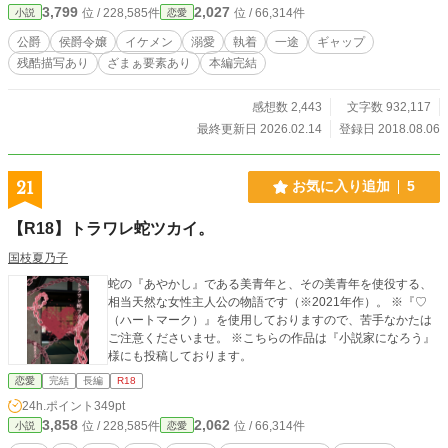
3,799
2,027
位 / 228,585件
位 / 66,314件
小説
恋愛
性描写もあるので苦手な方はご注意をΣ(￣ロ￣lll)!!ただし、本番はまだまだ先に
なる予定です♪ 感想コメントに、ちょっとした裏話等含む返答を面白おかし
公爵
侯爵令嬢
イケメン
溺愛
執着
一途
ギャップ
く？真面目に楽しく書いていますので、そちらも楽しめると思います(笑) どう
残酷描写あり
ざまぁ要素あり
本編完結
ぞ覗いて見て下さいな(〃ω〃)✨ ※皆様のお陰で8/8にホットで8位、恋愛で9位
になりました～( 〃▽〃)有難うございますＯ(≧∇≦)Ｏ ※現在9/26で恋愛7位にラ
ンクイン～( 〃▽〃)皆様有難う御座います～ε=ε=(ノ≧∇≦）ノ ※本編は2/26で完
感想数 2,443
文字数 932,117
結しました。次は後日談に入ります～(≧▽≦)♪ ※恋愛小説大賞で５位を獲得致し
最終更新日 2026.02.14
登録日 2018.08.06
ました～Σ(･ω･ﾉ)ﾉ！皆様のお陰です～(〃▽〃)✨沢山の投票有難う御座いました
～(((o(≧▽≦)o)))🎵
21
お気に入り追加
5
【R18】トラワレ蛇ツカイ。
国枝夏乃子
蛇の『あやかし』である美青年と、その美青年を使役する、
相当天然な女性主人公の物語です（※2021年作）。 ※『♡
（ハートマーク）』を使用しておりますので、苦手なかたは
ご注意くださいませ。 ※こちらの作品は『小説家になろう』
様にも投稿しております。
恋愛
完結
長編
R18
24h.ポイント
349pt
3,858
2,062
位 / 228,585件
位 / 66,314件
小説
恋愛