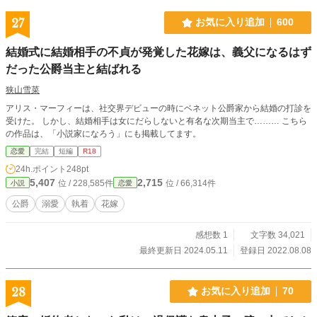
27
お気に入り追加
600
結婚式に結婚相手の不貞が発覚した花嫁は、義父になるはず
だった公爵当主と結ばれる
狭山雪菜
アリス・マーフィーは、社交界デビューの時にベネット公爵家から結婚の打診を
受けた。 しかし、結婚相手は女にだらしないと有名な次期当主で……… こちら
の作品は、「小説家になろう」にも掲載してます。
恋愛
完結
短編
R18
24h.ポイント
248pt
5,407
2,715
位 / 228,585件
位 / 66,314件
小説
恋愛
公爵
溺愛
執着
花嫁
感想数 1
文字数 34,021
最終更新日 2024.05.11
登録日 2022.08.08
28
お気に入り追加
70