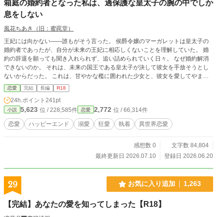
箱庭の婚約者となった私は、過保護な皇太子の腕の中でしか
息をしない
風花ちあき（旧：蜜罠堂）
王妃には向かない――誰もがそう言った。 侯爵令嬢のマーガレットは皇太子の
婚約者であったが、自分が未来の王妃に相応しくないことを理解していた。 婚
約の辞退を願っても聞き入れられず、追い詰められていく日々。 なぜ婚約解消
できないのか。 それは、未来の国王である皇太子が決して彼女を手放そうとし
ないからだった。 これは、甘やかな檻に囲われた少女と、彼女を愛してやまな
い皇太子の狂愛の物語。
恋愛
完結
長編
R18
24h.ポイント
241pt
5,623
2,772
位 / 228,585件
位 / 66,314件
小説
恋愛
恋愛
ハッピーエンド
溺愛
狂愛
執着
異世界恋愛
感想数 0
文字数 84,804
最終更新日 2026.07.10
登録日 2026.06.20
29
お気に入り追加
1,263
【完結】あなたの愛を知ってしまった【R18】