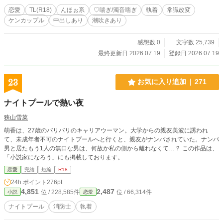
恋愛
TL(R18)
んほぉ系
♡喘ぎ/濁音喘ぎ
執着
常識改変
ケンカップル
中出しあり
潮吹きあり
感想数 0
文字数 25,739
最終更新日 2026.07.19
登録日 2026.07.19
23
お気に入り追加
271
ナイトプールで熱い夜
狭山雪菜
萌香は、27歳のバリバリのキャリアウーマン。大学からの親友美波に誘われ
て、未成年者不可のナイトプールへと行くと、親友がナンパされていた。ナンパ
男と居たもう1人の無口な男は、何故か私の側から離れなくて…？ この作品は、
「小説家になろう」にも掲載しております。
恋愛
完結
短編
R18
24h.ポイント
276pt
4,851
2,487
位 / 228,585件
位 / 66,314件
小説
恋愛
ナイトプール
消防士
執着