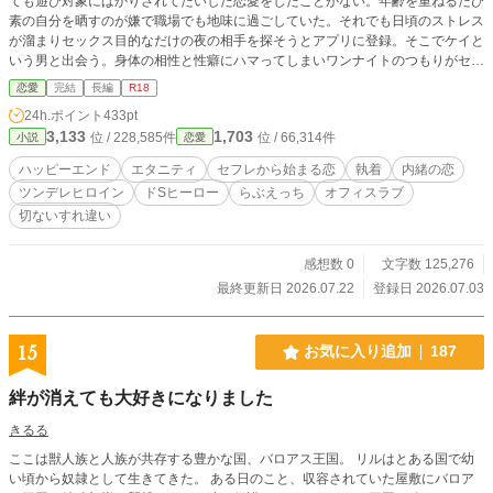
ても遊び対象にばかりされてたいした恋愛をしたことがない。年齢を重ねるたび
素の自分を晒すのが嫌で職場でも地味に過ごしていた。それでも日頃のストレス
が溜まりセックス目的なだけの夜の相手を探そうとアプリに登録。そこでケイと
いう男と出会う。身体の相性と性癖にハマってしまいワンナイトのつもりがセフ
レ関係に。日中は地味に、夜だけ自分を解放して過ごす美郷だが、新しく配属さ
恋愛
完結
長編
R18
れてきた上司のその顔に心当たりがある。まさか――？ それでも信じられな
24h.ポイント
433pt
い、ドSな性格のケイと穏やかで優しそうな好感度百点の上司は似ても似つかな
3,133
1,703
位 / 228,585件
位 / 66,314件
小説
恋愛
い。 同一人物？ 他人の空似？ それよりなにより、自分の正体が絶対にバレ
るわけにはいかない！ 昼と夜、お互い素顔を隠しながらもやめられない関係。
ハッピーエンド
エタニティ
セフレから始まる恋
執着
内緒の恋
芽生えていく思い、無視できない感情……美郷にとってのはじめての恋が始まっ
ツンデレヒロイン
ドSヒーロー
らぶえっち
オフィスラブ
てしまうのだが、ケイにはなにか秘密がありそうで……。
切ないすれ違い
感想数 0
文字数 125,276
最終更新日 2026.07.22
登録日 2026.07.03
15
お気に入り追加
187
絆が消えても大好きになりました
きるる
ここは獣人族と人族が共存する豊かな国、バロアス王国。 リルはとある国で幼
い頃から奴隷として生きてきた。 ある日のこと、収容されていた屋敷にバロア