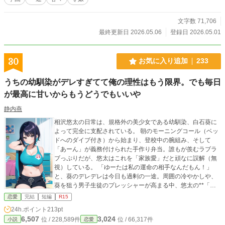
文字数 71,706
最終更新日 2026.05.06
登録日 2026.05.01
30
お気に入り追加
233
うちの幼馴染がデレすぎてて俺の理性はもう限界。でも毎日
が最高に甘いからもうどうでもいいや
静内燕
相沢悠太の日常は、規格外の美少女である幼馴染、白石葵に
よって完全に支配されている。 朝のモーニングコール（ベッ
ドへのダイブ付き）から始まり、登校中の腕組み、そして
「あーん」が義務付けられた手作り弁当。誰もが羨むラブラ
ブっぷりだが、悠太はこれを「家族愛」だと頑なに誤解（無
視）している。 「ゆーたは私の運命の相手なんだもん！」
と、葵のデレデレは今日も過剰の一途。周囲の冷やかしや、
葵を狙う男子生徒のプレッシャーが高まる中、悠太の**「幼
馴染フィルター」**はついに限界を迎える。 この溺愛っぷ
恋愛
完結
短編
R15
り、いつまで「家族」で通せるのか？ 甘すぎる日常が、悠太
24h.ポイント
213pt
の鈍感な理性を溶かし尽くす――最初からクライマックス
6,507
3,024
位 / 228,589件
位 / 66,317件
小説
恋愛
の、超高濃度イチャイチャ・ラブコメ、開幕！