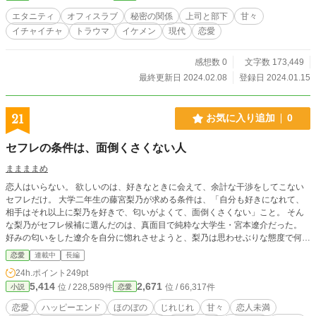
エタニティ
オフィスラブ
秘密の関係
上司と部下
甘々
イチャイチャ
トラウマ
イケメン
現代
恋愛
感想数 0
文字数 173,449
最終更新日 2024.02.08
登録日 2024.01.15
21
お気に入り追加
0
セフレの条件は、面倒くさくない人
ままままめ
恋人はいらない。 欲しいのは、好きなときに会えて、余計な干渉をしてこない
セフレだけ。 大学二年生の藤宮梨乃が求める条件は、「自分も好きになれて、
相手はそれ以上に梨乃を好きで、匂いがよくて、面倒くさくない」こと。 そん
な梨乃がセフレ候補に選んだのは、真面目で純粋な大学生・宮本遼介だった。
好みの匂いをした遼介を自分に惚れさせようと、梨乃は思わせぶりな態度で何度
も誘惑する。 ところが、少し鈍感で慎重な遼介を本気にさせようと仕掛けすぎ
恋愛
連載中
長編
た結果、好きにさせすぎてしまった。 嫉妬する。気にしすぎる。何かと口を出
24h.ポイント
249pt
す。 そして遼介は、セフレになることを拒み、梨乃と付き合いたいと言い始め
5,414
2,671
位 / 228,589件
位 / 66,317件
小説
恋愛
る。 「セフレの条件は、面倒くさくない人なんだけど」 「じゃあ、セフレじゃ
なくて付き合えば？」 「それは嫌」 セフレが欲しい自由奔放な女子と、恋人に
恋愛
ハッピーエンド
ほのぼの
じれじれ
甘々
恋人未満
なりたい真面目で一途な男。 身体から始めたい梨乃と、身体だけでは終わりた