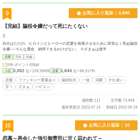
9
お気に入り追加
4,840
【完結】脇役令嬢だって死にたくない
⚪︎
自分はただの、ヒロインとヒーローの恋愛を発展させるために呆気なく死ぬ脇役
令嬢──そんな運命、納得できるわけがない。 ※ざまぁは後半
恋愛
完結
短編
24h.ポイント
456pt
3,002
1,644
位 / 228,589件
位 / 66,317件
小説
恋愛
恋愛
ファンタジー要素あり
脇役転生
一途
溺愛
すれ違い
甘々
ざまぁ
ハピエン
感想数 111
文字数 73,949
最終更新日 2022.07.14
登録日 2022.06.19
10
お気に入り追加
10
恋慕～再会した強引御曹司に甘く囚われて～