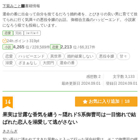
下菊みこと
書籍情報
運命の番に出会って自分を捨てるだろう婚約者を、とびきりの良い男に育てて捨
てられに行く気満々の悪役令嬢のお話。 御都合主義のハッピーエンド。 小説家
になろう様でも投稿しています。
恋愛
完結
ｼｮｰﾄｼｮｰﾄ
24h.ポイント
319pt
4,265
2,213
位 / 228,589件
位 / 66,317件
小説
恋愛
恋愛
ハッピーエンド
異世界
婚約破棄しない
悪役令嬢
甘々
溺愛
ざまぁなし
大団円
運命の番
感想数 2
文字数 3,133
最終更新日 2024.09.01
登録日 2024.09.01
14
お気に入り追加
18
果実は甘露な香気を纏う～隠れドS系御曹司は一目惚れで結
ばれた恋人を溺愛して逃がさない
きさらぎ
甘い香りに誘われて大きな屋敷へと入って行った河合結愛は、そこで御曹司の綴