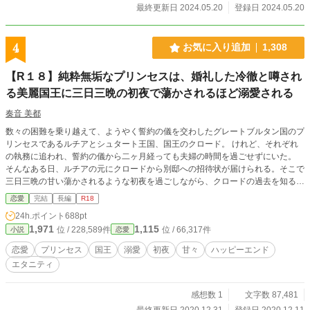
最終更新日 2024.05.20
登録日 2024.05.20
4
お気に入り追加
1,308
【R１８】純粋無垢なプリンセスは、婚礼した冷徹と噂され
る美麗国王に三日三晩の初夜で蕩かされるほど溺愛される
奏音 美都
数々の困難を乗り越えて、ようやく誓約の儀を交わしたグレートブルタン国のプ
リンセスであるルチアとシュタート王国、国王のクロード。 けれど、それぞれ
の執務に追われ、誓約の儀から二ヶ月経っても夫婦の時間を過ごせずにいた。
そんなある日、ルチアの元にクロードから別邸への招待状が届けられる。そこで
三日三晩の甘い蕩かされるような初夜を過ごしながら、クロードの過去を知るこ
とになる。 ２人の出会いを描いた作品はこちら 「純粋無垢なプリンセスを野盗
恋愛
完結
長編
R18
から助け出したのは、冷徹と噂される美麗国王でした」https://www.alphapolis.c
24h.ポイント
688pt
o.jp/novel/702276663/443443630 ２人の誓約の儀を描いた作品はこちら 「純粋
1,971
1,115
位 / 228,589件
位 / 66,317件
小説
恋愛
無垢なプリンセスは、冷徹と噂される美麗国王と誓約の儀を結ぶ」 https://www.
alphapolis.co.jp/novel/702276663/183445041
恋愛
プリンセス
国王
溺愛
初夜
甘々
ハッピーエンド
エタニティ
感想数 1
文字数 87,481
最終更新日 2020.12.31
登録日 2020.12.11