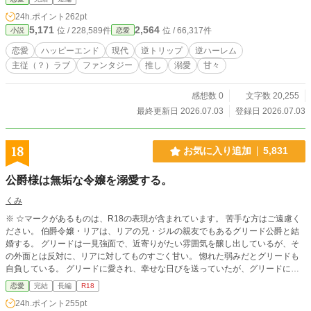
24h.ポイント
262pt
5,171
2,564
位 / 228,589件
位 / 66,317件
小説
恋愛
恋愛
ハッピーエンド
現代
逆トリップ
逆ハーレム
主従（？）ラブ
ファンタジー
推し
溺愛
甘々
感想数 0
文字数 20,255
最終更新日 2026.07.03
登録日 2026.07.03
18
お気に入り追加
5,831
公爵様は無垢な令嬢を溺愛する。
くみ
※ ☆マークがあるものは、R18の表現が含まれています。 苦手な方はご遠慮く
ださい。 伯爵令嬢・リアは、リアの兄・ジルの親友でもあるグリード公爵と結
婚する。 グリードは一見強面で、近寄りがたい雰囲気を醸し出しているが、そ
の外面とは反対に、リアに対してものすごく甘い。 惚れた弱みだとグリードも
自負している。 グリードに愛され、幸せな日びを送っていたが、グリードにリ
アよりも身分の高い公爵令嬢が現れて浮気騒動になったり、グリードを恨む男性
恋愛
完結
長編
R18
にリアが犯されそうになって……？ 美貌の公爵と初心な令嬢の溺愛物語です
24h.ポイント
255pt