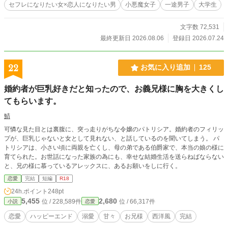
セフレになりたい女×恋人になりたい男
小悪魔女子
一途男子
大学生
くない遼介の、噛み合わないのに離れられない恋愛攻防戦。
文字数 72,531
最終更新日 2026.08.06
登録日 2026.07.24
22
お気に入り追加
125
婚約者が巨乳好きだと知ったので、お義兄様に胸を大きくし
てもらいます。
鯖
可憐な見た目とは裏腹に、突っ走りがちな令嬢のパトリシア。婚約者のフィリッ
プが、巨乳じゃないと女として見れない、と話しているのを聞いてしまう。 パ
トリシアは、小さい頃に両親を亡くし、母の弟である伯爵家で、本当の娘の様に
育てられた。お世話になった家族の為にも、幸せな結婚生活を送らねばならない
と、兄の様に慕っているアレックスに、あるお願いをしに行く。
恋愛
完結
短編
R18
24h.ポイント
248pt
5,455
2,680
位 / 228,589件
位 / 66,317件
小説
恋愛
恋愛
ハッピーエンド
溺愛
甘々
お兄様
西洋風
完結