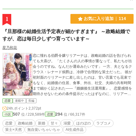
1
お気に入り追加
114
『旦那様の結婚生活予定表が細かすぎます』 ～政略結婚で
すが、恋は毎日少しずつ育っています～
星乃和花
恋に憧れる伯爵令嬢リリアーナは、政略結婚の話を告げられ
ても大喜び。 「たくさんの人の事情が重なって、私たちが出
会うのですね。なんだか運命みたいです」 一方、夫となるク
ラウス・レナード侯爵は、冷静で合理的な策士だった。 彼が
初対面のリリアーナに差し出したのは、甘い言葉でも花束で
もなく、結婚後の住居、食事、外出、社交、夫婦の共有時間
まで細かく記された――『婚姻後生活運用案』。 恋愛感情を
期待させないための条件提示だったはずなのに、リリアーナ
はそれを大切そうに抱きしめてしまう。 「私が困らないよう
恋愛
連載中
長編
に、こんなに考えてくださったのですね。嬉しいです」 管理
24h.ポイント
2,372pt
を優しさとして受け取り、毎日「嬉しいこと」を報告する
507
294
位 / 228,589件
位 / 66,317件
小説
恋愛
妻。 そんな彼女に調子を狂わされながら、クラウスの予定表
には、夕食、お茶、読書、花、菓子――そして妻の笑顔に関
恋愛
政略結婚
新婚
甘々
溺愛
ほのぼの
ラブコメ
する項目が、少しずつ増えていく。 政略結婚を運命だと信じ
策士×天然
無自覚いちゃいちゃ
AI生成作品
る妻と、愛情まで管理しようとする旦那様。 これは、まだ恋