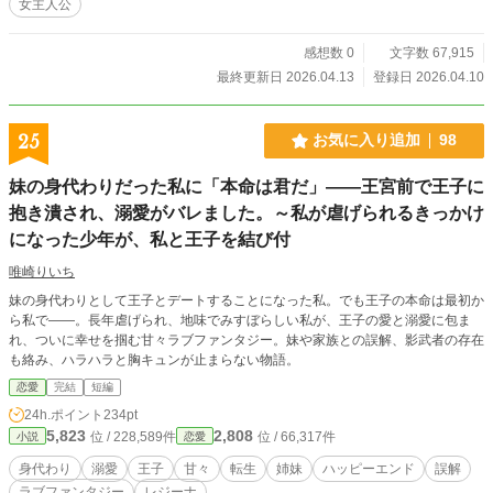
女主人公
感想数 0
文字数 67,915
最終更新日 2026.04.13
登録日 2026.04.10
25
お気に入り追加
98
妹の身代わりだった私に「本命は君だ」――王宮前で王子に
抱き潰され、溺愛がバレました。～私が虐げられるきっかけ
になった少年が、私と王子を結び付
唯崎りいち
妹の身代わりとして王子とデートすることになった私。でも王子の本命は最初か
ら私で――。長年虐げられ、地味でみすぼらしい私が、王子の愛と溺愛に包ま
れ、ついに幸せを掴む甘々ラブファンタジー。妹や家族との誤解、影武者の存在
も絡み、ハラハラと胸キュンが止まらない物語。
恋愛
完結
短編
24h.ポイント
234pt
5,823
2,808
位 / 228,589件
位 / 66,317件
小説
恋愛
身代わり
溺愛
王子
甘々
転生
姉妹
ハッピーエンド
誤解
ラブファンタジー
レジーナ