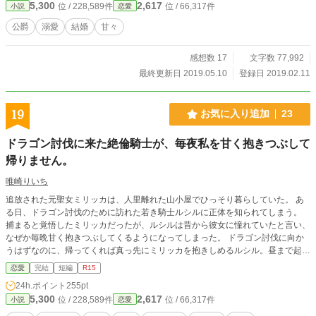
5,300
2,617
位 / 228,589件
位 / 66,317件
小説
恋愛
公爵
溺愛
結婚
甘々
感想数 17
文字数 77,992
最終更新日 2019.05.10
登録日 2019.02.11
19
お気に入り追加
23
ドラゴン討伐に来た絶倫騎士が、毎夜私を甘く抱きつぶして
帰りません。
唯崎りいち
追放された元聖女ミリッカは、人里離れた山小屋でひっそり暮らしていた。 あ
る日、ドラゴン討伐のために訪れた若き騎士ルシルに正体を知られてしまう。
捕まると覚悟したミリッカだったが、ルシルは昔から彼女に憧れていたと言い、
なぜか毎晩甘く抱きつぶしてくるようになってしまった。 ドラゴン討伐に向か
うはずなのに、帰ってくれば真っ先にミリッカを抱きしめるルシル。昼まで起き
られないほど溺愛される毎日が始まる。 しかしミリッカには、誰にも言えな
恋愛
完結
短編
R15
い”ある秘密”があって――。 一途すぎる絶倫騎士×追放聖女の、勘違いと溺愛た
24h.ポイント
255pt
っぷりのラブコメ短編。 R18を書こうと思って、ならなかった話。
5,300
2,617
位 / 228,589件
位 / 66,317件
小説
恋愛