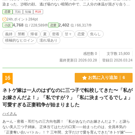
染まった、沙耶の顔。 逃げ場のない暗闇の中で、二人分の体温が混ざり合う。
夜、来て。 その一言が——涼介の、全部を壊した。 甘くて、苦しくて、止まれ
恋愛
完結
短編
R18
ない。 これは、ある夏の、秘密の話。
24h.ポイント
284pt
4,768
2,402
位 / 228,589件
位 / 66,317件
小説
恋愛
義姉
禁断
帰省
夏
密着
甘々
恋愛
焦らし
積極的なヒロイン
濡れ場あり
感想数 0
文字数 15,800
最終更新日 2026.03.28
登録日 2026.03.24
16
お気に入り追加
6
ネトゲ嫁は一人のはずなのに三つ子で転校してきた〜「私が
お嫁さんだよ！」「私ですが？」「私に決まってるでしょ」
可愛すぎる正妻戦争が始まりました
ハイさん
あーん・密着・耳打ちの三方向包囲！ 「私があなたのお嫁さんだよ？」と譲ら
ない美人三つ子姉妹。 正体当てはただの口実――始まったのは、全員本気の
「正妻奪い合いバトル」！？ 三年間、文字だけで愛を育んできた"ネトゲ嫁"――