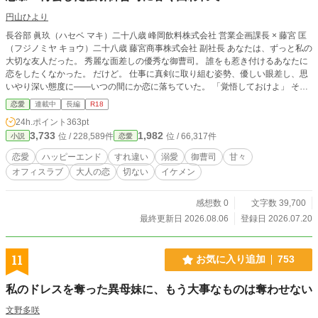
円山ひより
長谷部 眞玖（ハセベ マキ）二十八歳 峰岡飲料株式会社 営業企画課長 × 藤宮 匡
（フジノミヤ キョウ）二十八歳 藤宮商事株式会社 副社長 あなたは、ずっと私の
大切な友人だった。 秀麗な面差しの優秀な御曹司。 誰をも惹き付けるあなたに
恋をしたくなかった。 だけど。 仕事に真剣に取り組む姿勢、優しい眼差し、思
いやり深い態度に――いつの間にか恋に落ちていた。 「覚悟しておけよ」 そう
言い残し、私を置いて旅立った。 音信不通の四年間、何度もあきらめようとし
恋愛
連載中
長編
R18
た。 それなのに。 なんで今になって、現れるの？ 「もう逃がすつもりはない」
24h.ポイント
363pt
執着も束縛も嫌いなくせに、どうして？ 「俺が婚約者になってほしいと心から
3,733
1,982
位 / 228,589件
位 / 66,317件
小説
恋愛
願うのは眞玖だけだ」 胸にこみ上げる想いや不安をなにひとつ口にできない。
なぜ、恋をするとこんなに臆病になるんだろう。 優しく抱きしめないで。 甘い
恋愛
ハッピーエンド
すれ違い
溺愛
御曹司
甘々
キスをしないで。 私の体に所有印を刻みつけないで。 ……お願いだから、もう
オフィスラブ
大人の恋
切ない
イケメン
期待させないで。 ✿❀✿❀✿❀✿❀✿❀✿❀✿❀✿❀✿❀✿❀ こちらの作品は他社様
投稿サイト様にも投稿しております。
感想数 0
文字数 39,700
最終更新日 2026.08.06
登録日 2026.07.20
11
お気に入り追加
753
私のドレスを奪った異母妹に、もう大事なものは奪わせない
文野多咲