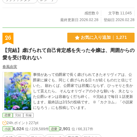
感想数 0
文字数 11,045
最終更新日 2026.02.28
登録日 2026.02.28
26
お気に入り追加
1,271
【完結】虐げられて自己肯定感を失った令嬢は、周囲からの
愛を受け取れない
春風由実
事情があって伯爵家で長く虐げられてきたオリヴィアは、公
爵家に嫁ぐも、同じく虐げられる日々が続くものだと信じて
いた。 願わくば、公爵家では邪魔にならず、ひっそりと生か
して貰えたら。 そんなオリヴィアの小さな願いを、夫となっ
た公爵レオンは容赦なく打ち砕く。 ※完結まで毎日１話更新
します。最終話は2/15の投稿です。 ※「カクヨム」「小説家
になろう」にも投稿しています。
恋愛
完結
長編
24h.ポイント
227pt
6,024
2,901
位 / 228,589件
位 / 66,317件
小説
恋愛