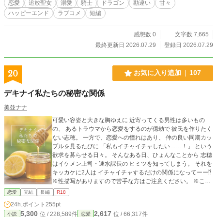
恋愛
追放聖女
溺愛
騎士
ドラゴン
勘違い
甘々
ハッピーエンド
ラブコメ
短編
感想数 0
文字数 7,665
最終更新日 2026.07.29
登録日 2026.07.29
20
お気に入り追加
107
デキナイ私たちの秘密な関係
美並ナナ
可愛い容姿と大きな胸ゆえに 近寄ってくる男性は多いもの
の、 あるトラウマから恋愛をするのが億劫で 彼氏を作りたく
ない志穂。 一方で、恋愛への憧れはあり、 仲の良い同期カッ
プルを見るたびに 「私もイチャイチャしたい……！」 という
欲求を募らせる日々。 そんなある日、ひょんなことから 志穂
はイケメン上司・速水課長の ヒミツを知ってしまう。 それを
キッカケに2人は イチャイチャするだけの関係になってーー⁉︎
※性描写がありますので苦手な方はご注意ください。 ※この
物語はフィクションです。登場する人物・団体・名称等は架
恋愛
完結
長編
R18
空であり、実在のものとは関係ありません。 ※この作品はエ
24h.ポイント
255pt
ブリスタ様にも掲載しています。
5,300
2,617
位 / 228,589件
位 / 66,317件
小説
恋愛