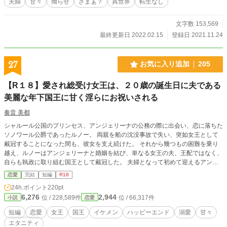
夫婦
甘々
拗らせ
ざまぁ？
異世界
転生なし
文字数 153,569
最終更新日 2022.02.15
登録日 2021.11.24
27
お気に入り追加
205
【R１８】愛され総受け女王は、２０歳の誕生日に夫である
美麗な年下国王に甘く淫らにお祝いされる
奏音 美都
シャルール公国のプリンセス、アンジェリーナの公務の際に出会い、恋に落ちた
ソノワール公爵であったルノー。 両親を船の沈没事故で失い、突如女王として
戴冠することになった間も、彼女を支え続けた。 それから幾つもの困難を乗り
越え、ルノーはアンジェリーナと婚姻を結び、単なる女王の夫、王配ではなく、
自らも執政に取り組む国王として戴冠した。 夫婦となって初めて迎えるアンジ
ェリーナの誕生日。ルノーは彼女を喜ばせようと、画策する。
恋愛
完結
短編
R18
24h.ポイント
220pt
6,276
2,944
位 / 228,589件
位 / 66,317件
小説
恋愛
短編
恋愛
女王
国王
イケメン
ハッピーエンド
溺愛
甘々
エタニティ