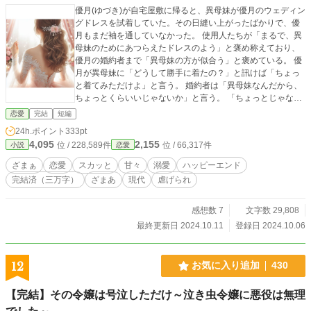
優月(ゆづき)が自宅屋敷に帰ると、異母妹が優月のウェディン
グドレスを試着していた。その日縫い上がったばかりで、優
月もまだ袖を通していなかった。 使用人たちが「まるで、異
母妹のためにあつらえたドレスのよう」と褒め称えており、
優月の婚約者まで「異母妹の方が似合う」と褒めている。 優
月が異母妹に「どうして勝手に着たの？」と訊けば「ちょっ
と着てみただけよ」と言う。 婚約者は「異母妹なんだから、
ちょっとくらいいじゃないか」と言う。 「ちょっとじゃない
わ。私はドレスを盗られたも同じよ！」と言えば、父の後妻
恋愛
完結
短編
は「悪気があったわけじゃないのに、心が狭い」と優月の頬
24h.ポイント
333pt
をぶった。 優月は父親に婚約解消を願い出た。婚約者は父親
4,095
2,155
位 / 228,589件
位 / 66,317件
小説
恋愛
が決めた相手で、優月にはもう彼を信頼できない。 父親に事
情を説明すると、「大げさだなあ」と取り合わず、「優月は
ざまぁ
恋愛
スカッと
甘々
溺愛
ハッピーエンド
異母妹に嫉妬しているだけだ、婚約者には異母妹を褒めない
完結済（三万字）
ざまあ
現代
虐げられ
ように言っておく」と言われる。 嫉妬じゃないのに、どうし
てわかってくれないの？ 優月は父親をも信頼できなくなる。
婚約者は優月を手に入れるために、優月を襲おうとした。絶
感想数 7
文字数 29,808
体絶命の優月の前に現れたのは、叔父だった。
最終更新日 2024.10.11
登録日 2024.10.06
12
お気に入り追加
430
【完結】その令嬢は号泣しただけ～泣き虫令嬢に悪役は無理