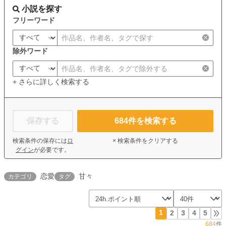
小説を探す
フリーワード
除外ワード
+ さらに詳しく検索する
保存する
684
件を検索する
検索条件の保存には
ロ
× 検索条件をクリアする
グイン
が必要です。
恋愛
甘々
カテゴリ
タグ
1
2
3
4
5
684
件