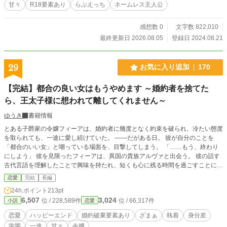
甘々
R18要素あり
らぶえっち
ネームレス主人公
く禁じます。
感想数 0
文字数 822,010
最終更新日 2026.08.05
登録日 2024.08.21
29
お気に入り追加
170
【完結】都合の良い女はもうやめます ～婚約者を捨てた
ら、王太子様に想われて離してくれません～
ゆうき
書籍情報
とある子爵家の令嬢フィーアは、婚約者に幾度となく約束を破られ、冷たい態度
を取られても、一途に愛し続けていた。 ――だがある日。 彼が自分のことを
「都合のいい女」と嘲っている場面を、目撃してしまう。 「……もう、終わり
にしよう」 彼を見限ったフィーアは、異国の貴族アルヴァと出会う。 彼の話す
古代言語を理解したことで興味を持たれ、短くも心に残る時間を過ごすことに。
――また、彼と話したい。 その願いは、思わぬ形で叶う。 アルヴァは留学生と
恋愛
完結
長編
して、フィーアの通う学園へやってきたのだ。 誰に対しても塩対応のアルヴァ
24h.ポイント
213pt
だったが―― なぜかフィーアにだけは、自ら距離を縮めてくる。 一方、“都合の
6,507
3,024
位 / 228,589件
位 / 66,317件
小説
恋愛
いい女”を手放したルーカスは、次第に狂い始めて―― 「どうして、俺を見な
い？」 これは、“都合のいい女”でしかなかった令嬢が―― 本当に求められる側
恋愛
ハッピーエンド
婚約破棄要素あり
ざまぁ
執着
身分差
へと変わり、幸せを掴む物語。
学園
一途
甘々
令嬢