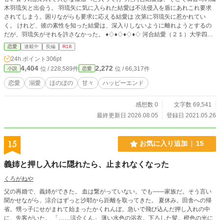
木羽琉矢と出会う。 羽琉矢に気に入られた結愛は不法侵入を盾にあれこれ要求
されてしまう。困りながらも要求に応える結愛は 次第に羽琉矢に惹かれてい
く。 けれど、彼の素性を知った結愛は、深入りしないように離れようとするの
だが、羽琉矢がそれを許さなかった。 ♦♢♦♢♦♢♦♢ 河合結愛（２１）大学四年
生 普通の家庭育ち。卒業後は地元に帰る予定 羽琉矢とは住む世界が違うからと
恋愛
連載中
長編
R18
逃げ腰で一線を引きたがっている × 綴木羽琉矢（２６）綴木グループ
24h.ポイント
306pt
の後継者 一目惚れした結愛が逃げないように、どう繋ぎ止めようか、あれこれ
4,404
2,272
位 / 228,589件
位 / 66,317件
小説
恋愛
思案中。 ※不思議な縁で結ばれた二人の基本、イチャラブな物語です。
恋愛
溺愛
ほのぼの
甘々
ハッピーエンド
感想数 0
文字数 69,541
最終更新日 2026.08.05
登録日 2021.05.26
15
お気に入り追加
15
義姉と押し入れに隠れたら、止まれなくなった
くろがねや
父の再婚で、義姉ができた。 血は繋がっていない。でも——家族だ。そう言い
聞かせながら、涼介はずっと沙耶から距離を取ってきた。 夏休み。田舎への帰
省。甥っ子にせがまれて始まったかくれんぼ。急いで飛び込んだ押し入れの中
に、先客がいた。 「……涼介くん」 薄い水色の浴衣。下ろした髪。橙色の光に