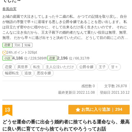
でした～
春風由実
お城の庭園で大泣きしてしまった十二歳の私。 かつての記憶を取り戻し、自分
が物語の序盤で早々に退場する悪しき公爵令嬢であることを思い出します。 私
は目立たず密やかに穏やかに、そして出来るだけ長く生きたいのです。 それに
こんなに泣き虫だから、王太子殿下の婚約者だなんて重たい役目は無理、無理、
無理。 だから早々に逃げ出そうと決めていたのに。 どうして目の前にこの方が
座っているのでしょうか？ ※本編十七話、番外編四話の短いお話です。 ※こち
恋愛
完結
短編
らはさっと完結します。（2022.11.8完結） ※カクヨムにも掲載しています。
24h.ポイント
326pt
4,186
2,196
位 / 228,589件
位 / 66,317件
小説
恋愛
恋愛
異世界
転生
主人公泣いただけ
公爵令嬢
王子
甘々
輪廻転生
追放
悪役令嬢
感想数 0
文字数 26,878
最終更新日 2022.11.08
登録日 2021.10.12
13
お気に入り追加
294
どうせ運命の番に出会う婚約者に捨てられる運命なら、最高
に良い男に育ててから捨てられてやろうってお話