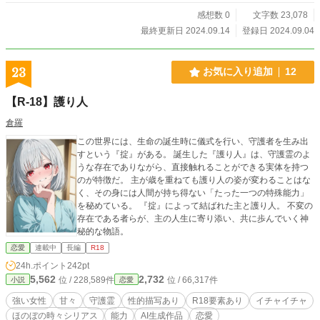
感想数 0
文字数 23,078
最終更新日 2024.09.14
登録日 2024.09.04
23
お気に入り追加
12
【R-18】護り人
倉羅
この世界には、生命の誕生時に儀式を行い、守護者を生み出
すという『掟』がある。 誕生した『護り人』は、守護霊のよ
うな存在でありながら、直接触れることができる実体を持つ
のが特徴だ。 主が歳を重ねても護り人の姿が変わることはな
く、その身には人間が持ち得ない「たった一つの特殊能力」
を秘めている。 『掟』によって結ばれた主と護り人。 不変の
存在である者らが、主の人生に寄り添い、共に歩んでいく神
秘的な物語。
恋愛
連載中
長編
R18
24h.ポイント
242pt
5,562
2,732
位 / 228,589件
位 / 66,317件
小説
恋愛
強い女性
甘々
守護霊
性的描写あり
R18要素あり
イチャイチャ
ほのぼの時々シリアス
能力
AI生成作品
恋愛