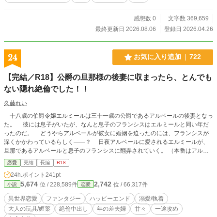
感想数 0
文字数 369,659
最終更新日 2026.08.06
登録日 2026.04.26
24
お気に入り追加
722
【完結／R18】公爵の旦那様の後妻に収まったら、とんでも
ない隠れ絶倫でした！！
久藤れい
十八歳の伯爵令嬢エルミールは三十一歳の公爵であるアルベールの後妻となっ
た。 彼には息子がいたが、なんと息子のフランシスはエルミールと同い年だ
ったのだ。 どうやらアルベールが彼女に婚姻を迫ったのには、フランシスが
深くかかわっているらしく――？ 日夜アルベールに愛されるエルミールが、
旦那であるアルベールと息子のフランシスに翻弄されていく。 （本番はアルベ
ールとしかありません／３Ｐではないです）
恋愛
完結
長編
R18
24h.ポイント
241pt
5,674
2,742
位 / 228,589件
位 / 66,317件
小説
恋愛
異世界恋愛
ファンタジー
ハッピーエンド
溺愛/執着
大人の玩具/媚薬
絶倫中出し
年の差夫婦
甘々
一途攻め