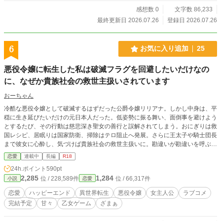
感想数 0
文字数 86,233
最終更新日 2026.07.26
登録日 2026.07.26
6
お気に入り追加
25
悪役令嬢に転生した私は破滅フラグを回避したいだけなの
に、なぜか貴族社会の救世主扱いされています
おーちゃん
冷酷な悪役令嬢として破滅するはずだった公爵令嬢リリアナ。しかし中身は、平
穏に生き延びたいだけの元日本人だった。低姿勢に振る舞い、面倒事を避けよう
とするたび、その行動は慈悲深き聖女の善行と誤解されてしまう。おにぎりは救
国レシピ、居眠りは国家防衛、掃除はテロ阻止へ発展。さらに王太子や騎士団長
まで彼女に心酔し、気づけば貴族社会の救世主扱いに。勘違いが勘違いを呼ぶ、
破滅回避系・悪役令嬢コメディ！
恋愛
連載中
長編
R18
24h.ポイント
590pt
2,285
1,284
位 / 228,589件
位 / 66,317件
小説
恋愛
恋愛
ハッピーエンド
異世界転生
悪役令嬢
女主人公
ラブコメ
完結予定
甘々
乙女ゲーム
ざまぁ