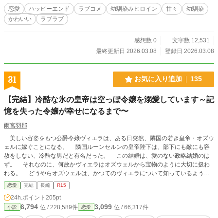
恋愛
ハッピーエンド
ラブコメ
幼馴染みヒロイン
甘々
幼馴染
かわいい
ラブラブ
感想数 0
文字数 12,531
最終更新日 2026.03.08
登録日 2026.03.08
31
お気に入り追加
135
【完結】冷酷な氷の皇帝は空っぽ令嬢を溺愛しています～記
憶を失った令嬢が幸せになるまで〜
雨宮羽那
美しい容姿をもつ公爵令嬢ヴィエラは、ある日突然、隣国の若き皇帝・オズウ
ェルに嫁ぐことになる。 隣国ルーンセルンの皇帝陛下は、部下にも敵にも容
赦をしない、冷酷な男だと有名だった。 この結婚は、愛のない政略結婚のは
ず。 それなのに、何故かヴィエラはオズウェルから宝物のように大切に扱わ
れる。 どうやらオズウェルは、かつてのヴィエラについて知っているようだ
った。 記憶がないヴィエラを不器用ではあるが愛してくれるオズウェル。
恋愛
完結
長編
R15
そんなオズウェルの姿にヴィエラはしだいに惹かれていくが、オズウェルの元婚
24h.ポイント
205pt
約者という令嬢が現れて……。 ◇◇◇◇ ♡、お気に入り等してもらえると、
6,794
3,099
位 / 228,589件
位 / 66,317件
小説
恋愛
執筆活動の励みになります。もし良ければ応援していただけると嬉しいです♪ ※
完結まで執筆済(初稿2019→全面改稿2024.06→一部改稿2024.08) ※AI不使用で