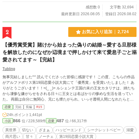
ではないと言い張る策士が、妻の愛に管理されるまでの、甘
くておかしな新婚ラブコメディ。 ・＊毎日20:40更新＊・＊2
感想数 0
文字数 32,694
026年8月22日完結予定＊・＊12万文字想定＊・
最終更新日 2026.08.05
登録日 2026.08.02
2
お気に入り追加
2,724
【優秀賞受賞】賭けから始まった偽りの結婚～愛する旦那様
を解放したのになぜか辺境まで押しかけて来て愛息子ごと溺
愛されてます～【完結】
Tubling
無事完結しました^^ 読んでくださった皆様に感謝です！ この度、こちらの作品
がアルファポリス第19回恋愛小説大賞にて「優秀賞」を受賞いたしました！ あ
りがとうございます！！<(_ _)> ルシェンテ王国の末の王女カタリナは、姉たち
から凄惨な嫌がらせをされる日々に王女とは名ばかりの惨めな生活を送ってい
た。 両親は自分に無関心、兄にも煙たがられ、いっそ透明人間になれたらと思
う日々。 そんな中、隣国ジグマリン王国の建国祭に国賓として訪れた際、「鬼
恋愛
完結
長編
R15
神」と恐れられている騎士公爵レブランドと出会う。 しかし鬼とは程遠い公爵
24h.ポイント
1,441pt
の素顔に触れたカタリナは、彼に惹かれていく。 やがて想い人から縁談の話が
866
487
位 / 228,589件
位 / 66,317件
小説
恋愛
舞い込み、夢見心地で嫁いでいったカタリナを待っていたのは悲しい現実で…？
旦那様の為に邸を去ったけれど、お腹には天使が―――― 息子の為に生きよ
異世界
切ない
ざまぁ
ハッピーエンド
シークレットベビー
溺愛
う。 そう決意して生活する私と息子のもとへ、あの人がやってくるなんて。 再
両片思い
甘々
ノーチェ
第19回恋愛小説大賞
会した彼には絶対に帰らないと伝えたはずなのに、2人とも連れて帰ると言って