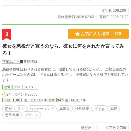
きかないんですけど？ 私が邪魔者だったはずなのに、なんだか彼の態度がおか
しくて… 愛された事のない王女がただ一つの宝物(息子)を授かり、愛し愛される
文字数 109,260
喜びを知るロマンスファンタジーです。 ●近世ヨーロッパ風ですが空想のお話で
最終更新日 2026.02.03
登録日 2026.01.29
す。史実ではありませんので近世ヨーロッパはこうだというこだわりがある方は
ブラウザバックをお願いします。 ●本編は10万字ほどで完結予定。 ●最初こそシ
リアスですが、だんだんとほのぼのになっていきます^^ ●最後はハッピーエンド
3
お気に入り追加
378
です。
彼女を悪役だと宣うのなら、彼女に何をされたか言ってみ
ろ！
下菊みこと
書籍情報
悪役令嬢呼ばわりされる彼女には、溺愛してくれる従兄がいた。 ご都合主義の
ハッピーエンドのSS。 ざまぁは添えるだけ。 小説家になろう様でも投稿してい
ます。
恋愛
完結
ｼｮｰﾄｼｮｰﾄ
24h.ポイント
880pt
1,481
845
位 / 228,589件
位 / 66,317件
小説
恋愛
恋愛
甘々
ハッピーエンド
異世界
婚約破棄
ざまぁ
溺愛
悪役令嬢
ゾッコン
感想数 1
文字数 2,706