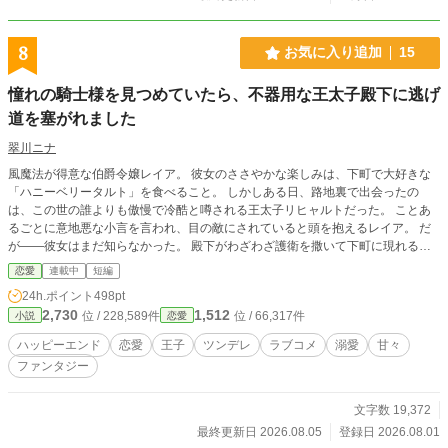
8
お気に入り追加
15
憧れの騎士様を見つめていたら、不器用な王太子殿下に逃げ
道を塞がれました
翠川ニナ
風魔法が得意な伯爵令嬢レイア。 彼女のささやかな楽しみは、下町で大好きな
「ハニーベリータルト」を食べること。 しかしある日、路地裏で出会ったの
は、この世の誰よりも傲慢で冷酷と噂される王太子リヒャルトだった。 ことあ
るごとに意地悪な小言を言われ、目の敵にされていると頭を抱えるレイア。 だ
が――彼女はまだ知らなかった。 殿下がわざわざ護衛を撒いて下町に現れるの
も、ダンスパーティーで強引に手を引くのも、すべては彼女が好きすぎるあまり
恋愛
連載中
短編
の「大暴走」だということを…… ※毎日更新。9話で完結、後日談2話の予定で
24h.ポイント
498pt
す。
2,730
1,512
位 / 228,589件
位 / 66,317件
小説
恋愛
ハッピーエンド
恋愛
王子
ツンデレ
ラブコメ
溺愛
甘々
ファンタジー
文字数 19,372
最終更新日 2026.08.05
登録日 2026.08.01