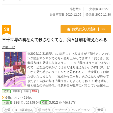
感想数 0
文字数 30,227
最終更新日 2020.12.05
登録日 2020.11.30
28
お気に入り追加
36
三千世界の鴉なんて殺さなくても、我々は朝を迎えられる
片喰 一歌
※2025/12/21追記。↓の説明にもありますが『我うさ』とのリ
ンク箇所マシマシでめちゃ盛り上がってます！『我うさ』読
者様方はお見逃しなきように！！ ※『我々はうさぎではない
ので、乙女座の我が子にはまだ巡り逢えない』の前日譚。 ど
こかで見た感じのタイトルだと思われた方、大変長らくお待
たせいたしました！！完結から二ヶ月、あのふたりが帰って
きたよ！未読の方は『我うさ』もよろしくね！！ 時は遡り、
彼と彼女の学生時代。得意科目が見事にバラけていた彼ら
は、試験前になると彼の家で勉強会を開いていたが、特にこ
恋愛
連載中
長編
R18
れといった進展はなく……。 そんなふたりがはじめて結ばれ
24h.ポイント
214pt
るまでのお話です。（予定） 本編では語られることのなかっ
6,398
3,012
位 / 228,589件
位 / 66,317件
小説
恋愛
たエピソードもじゃんじゃん入れるよ！つまりは補完という
わけさ！ もうこんなのHONEYでBUNNYな8/21にUPするし
恋愛
R-18要素あり
学生時代
ラブラブ
ハッピーエンド
溺愛
かなかったよね！ ※規定の年齢に達していない方の閲覧を固