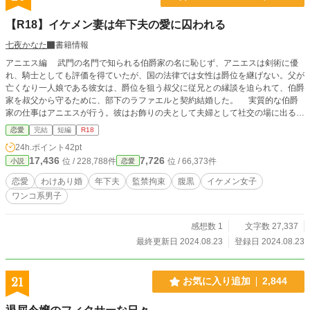
【R18】イケメン妻は年下夫の愛に囚われる
七夜かなた
書籍情報
アニエス編 武門の名門で知られる伯爵家の名に恥じず、アニエスは剣術に優
れ、騎士としても評価を得ていたが、国の法律では女性は爵位を継げない。父が
亡くなり一人娘である彼女は、爵位を狙う叔父に従兄との縁談を迫られて、伯爵
家を叔父から守るために、部下のラファエルと契約結婚した。 実質的な伯爵
家の仕事はアニエスが行う。彼はお飾りの夫として夫婦として社交の場に出る以
外は、好きなことをしていいという条件だった。 子供を作るための夫婦生活
恋愛
完結
短編
R18
は行っていたものの、次第にアニエスは彼との生活に息苦しさを覚えるようにな
24h.ポイント
42pt
る。 アニエスと結婚してからも、ラファエルには女性たちからの熱い視線が
17,436
7,726
位 / 228,788件
位 / 66,373件
小説
恋愛
向けられる。 ラファエルも普通の健康的な男子。このまま結婚を続けてい
たら、彼にとっても良くないと思い始めていた。 そんな時、条件付きで女性
恋愛
わけあり婚
年下夫
監禁拘束
腹黒
イケメン女子
にも爵位を認める法律が改正された。 その条件に当てはまる彼女は、彼がい
ワンコ系男子
なくてもこれで爵位が告げると離婚を申し出たのだが、なぜかラファエルは彼女
を監禁して拘束し、アニエスの体に快楽を刻みつける。 ラファエル編は、同じ
時系列のラファエルからの視点です。
感想数 1
文字数 27,337
最終更新日 2024.08.23
登録日 2024.08.23
21
お気に入り追加
2,844