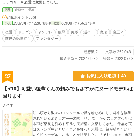
カテゴリーを恋愛に変更しました。
恋愛
連載中
長編
24h.ポイント
35pt
19,694
8,500
位 / 228,788件
位 / 66,373件
小説
恋愛
恋愛
ドラゴン
ヤンデレ
腹黒
美形
逆ハー
魔法
魔王？
前世の記憶持ち
ファンタジー
感想数 7
文字数 252,048
最終更新日 2024.09.30
登録日 2022.07.03
27
お気に入り追加
49
【R18】可愛い後輩くんの頼みでもさすがにヌードモデルは
困ります
チハヤ
幼い頃から数々のコンクールで賞を総なめにし、将来を嘱望
されている若き天才――宮園千晶。 なぜかその天才美少年は
未羽が部長を務める平凡な美術部に入部してきた。 千晶が実
はスランプ中だということを知った未羽は、彼が描きたいと
いう絵のモデルになることを快諾した。 「それじゃあ、未羽