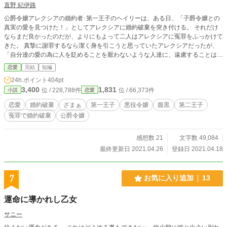
直野 紀伊路
公爵令嬢アレクシアの婚約者･第一王子のヘイリーは、ある日、「子爵令嬢との
真実の愛を見つけた！」としてアレクシアに婚約破棄を突き付ける。 それだけ
ならまだ良かったのだが、よりにもよって二人はアレクシアに冤罪をふっかけて
きた。 真摯に謝罪するなら潔く身を引こうと思っていたアレクシアだったが、
「自分達の愛の為に人を貶めることを厭わないような人達に、遠慮することはな
いよね♪」と二人を返り討ちにすることにした。 ※小説家になろう様で掲載して
恋愛
完結
短編
いたお話のリメイクになります。 リメイクですが土台だけ残したフルリメイク
24h.ポイント
404pt
なので、もはや別のお話になっております。 ※カクヨム様、エブリスタ様でも
3,400
1,831
位 / 228,788件
位 / 66,373件
小説
恋愛
掲載中。 …ºo｡✵…𖧷''☛Thank you ☚″𖧷…✵｡oº… ☻2021.04.23 183,747pt/24h
☻ ★HOTランキング２位 ★人気ランキング７位 たくさんの方にお読みいただけ
恋愛
婚約破棄
ざまぁ
第一王子
悪役令嬢
腹黒
第二王子
てほんと嬉しいです(*^^*) ありがとうございます！
冤罪で婚約破棄
公爵令嬢
感想数 21
文字数 49,084
最終更新日 2021.04.26
登録日 2021.04.18
7
お気に入り追加
13
運命に導かれし乙女
サニー