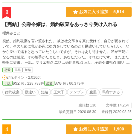
3
お気に入り追加
5,514
【完結】公爵令嬢は、婚約破棄をあっさり受け入れる
櫻井みこと
突然、婚約破棄を言い渡された。 彼は社交辞令を真に受けて、自分が愛されて
いて、そのために私が必死に努力をしているのだと勘違いしていたらしい。 だ
から泣いて縋ると思っていたらしいですが、それはあり得ません。 私が王妃に
なるのは確定。その相手がたまたま、あなただった。それだけです。 またまた
軽率に短編。 一話…マリエ視点 二話…婚約者視点 三話…子爵令嬢視点 四話…第
二王子視点 五話…マリエ視点 六話…兄視点 ※全六話で完結しました。馬鹿すぎ
恋愛
完結
短編
る王子にご注意ください。 スピンオフ始めました。 「追放された聖女が隣国の
24h.ポイント
2,016pt
腹黒公爵を頼ったら、国がなくなってしまいました」連載中！
652
378
位 / 228,788件
位 / 66,373件
小説
恋愛
婚約破棄
勘違い
短編
王太子
テンプレ
腹黒
馬鹿すぎる
感想数 130
文字数 14,264
最終更新日 2020.08.30
登録日 2020.08.25
4
お気に入り追加
1,900