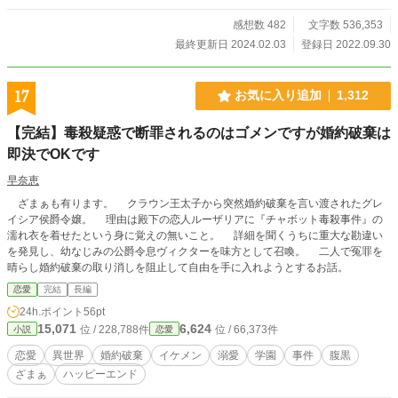
感想数 482
文字数 536,353
最終更新日 2024.02.03
登録日 2022.09.30
17
お気に入り追加
1,312
【完結】毒殺疑惑で断罪されるのはゴメンですが婚約破棄は
即決でOKです
早奈恵
ざまぁも有ります。 クラウン王太子から突然婚約破棄を言い渡されたグレ
イシア侯爵令嬢。 理由は殿下の恋人ルーザリアに『チャボット毒殺事件』の
濡れ衣を着せたという身に覚えの無いこと。 詳細を聞くうちに重大な勘違い
を発見し、幼なじみの公爵令息ヴィクターを味方として召喚。 二人で冤罪を
晴らし婚約破棄の取り消しを阻止して自由を手に入れようとするお話。
恋愛
完結
長編
24h.ポイント
56pt
15,071
6,624
位 / 228,788件
位 / 66,373件
小説
恋愛
恋愛
異世界
婚約破棄
イケメン
溺愛
学園
事件
腹黒
ざまぁ
ハッピーエンド