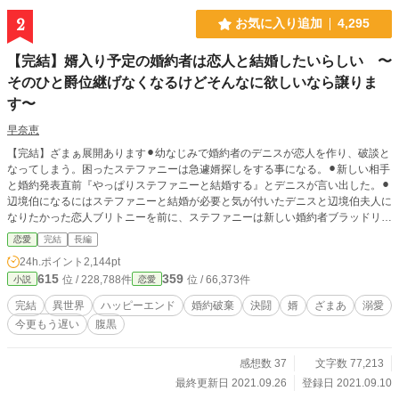
2
お気に入り追加
4,295
【完結】婿入り予定の婚約者は恋人と結婚したいらしい 〜
そのひと爵位継げなくなるけどそんなに欲しいなら譲りま
す〜
早奈恵
【完結】ざまぁ展開あります⚫︎幼なじみで婚約者のデニスが恋人を作り、破談と
なってしまう。困ったステファニーは急遽婿探しをする事になる。⚫︎新しい相手
と婚約発表直前『やっぱりステファニーと結婚する』とデニスが言い出した。⚫︎
辺境伯になるにはステファニーと結婚が必要と気が付いたデニスと辺境伯夫人に
なりたかった恋人ブリトニーを前に、ステファニーは新しい婚約者ブラッドリー
と共に対抗する。⚫︎デニスの恋人ブリトニーが不公平だと言い、デニスにもチャ
恋愛
完結
長編
ンスをくれと縋り出す。⚫︎そしてデニスとブラッドが言い合いになり、決闘する
24h.ポイント
2,144pt
ことに……。
615
359
位 / 228,788件
位 / 66,373件
小説
恋愛
完結
異世界
ハッピーエンド
婚約破棄
決闘
婿
ざまあ
溺愛
今更もう遅い
腹黒
感想数 37
文字数 77,213
最終更新日 2021.09.26
登録日 2021.09.10