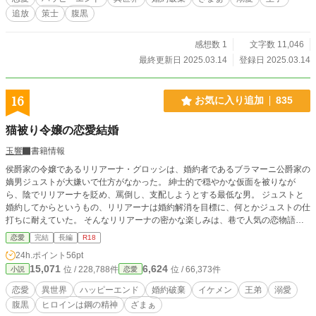
追放
策士
腹黒
感想数 1
文字数 11,046
最終更新日 2025.03.14
登録日 2025.03.14
16
お気に入り追加
835
猫被り令嬢の恋愛結婚
玉響
書籍情報
侯爵家の令嬢であるリリアーナ・グロッシは、婚約者であるブラマーニ公爵家の
嫡男ジュストが大嫌いで仕方がなかった。 紳士的で穏やかな仮面を被りなが
ら、陰でリリアーナを貶め、罵倒し、支配しようとする最低な男。 ジュストと
婚約してからというもの、リリアーナは婚約解消を目標に、何とかジュストの仕
打ちに耐えていた。 そんなリリアーナの密かな楽しみは、巷で人気の恋物語を
読む事。 現実とは違う、心がときめくような恋物語はリリアーナの心を慰めて
恋愛
完結
長編
R18
くれる癒やしだった。 特にお気に入りの物語のヒロインによく似た国王の婚約
24h.ポイント
56pt
者である女侯爵と、とあるきっかけから仲良くなるが、その出会いがリリアーナ
15,071
6,624
位 / 228,788件
位 / 66,373件
小説
恋愛
の運命を大きく変えていくことになり………。 ※『冷遇側妃の幸せな結婚』の
スピンオフ作品となっていますが、本作単品でもお楽しみ頂けると思います。
恋愛
異世界
ハッピーエンド
婚約破棄
イケメン
王弟
溺愛
※サイコパスが登場しますので、苦手な方はご注意下さい。
腹黒
ヒロインは鋼の精神
ざまぁ