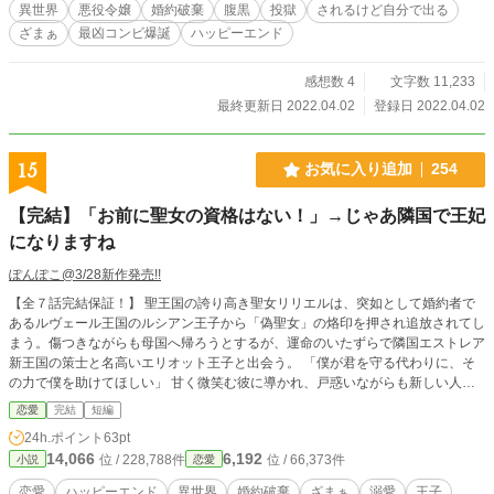
異世界
悪役令嬢
婚約破棄
腹黒
投獄
されるけど自分で出る
ざまぁ
最凶コンビ爆誕
ハッピーエンド
感想数 4
文字数 11,233
最終更新日 2022.04.02
登録日 2022.04.02
15
お気に入り追加
254
【完結】「お前に聖女の資格はない！」→じゃあ隣国で王妃
になりますね
ぽんぽこ@3/28新作発売!!
【全７話完結保証！】 聖王国の誇り高き聖女リリエルは、突如として婚約者で
あるルヴェール王国のルシアン王子から「偽聖女」の烙印を押され追放されてし
まう。傷つきながらも母国へ帰ろうとするが、運命のいたずらで隣国エストレア
新王国の策士と名高いエリオット王子と出会う。 「僕が君を守る代わりに、そ
の力で僕を助けてほしい」 甘く微笑む彼に導かれ、戸惑いながらも新しい人生
を歩み始めたリリエル。けれど、彼女を追い詰めた隣国の陰謀が再び迫り――!?
恋愛
完結
短編
追放された聖女と策略家の王子が織りなす、甘く切ない逆転ロマンス・ファンタ
24h.ポイント
63pt
ジー。
14,066
6,192
位 / 228,788件
位 / 66,373件
小説
恋愛
恋愛
ハッピーエンド
異世界
婚約破棄
ざまぁ
溺愛
王子