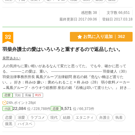
感想数 38
文字数 66,651
最終更新日 2017.09.06
登録日 2017.03.18
32
お気に入り追加
362
羽柴弁護士の愛はいろいろと重すぎるので返品したい。
泉野あおい
人の気持ちに重い軽いがあるなんて変だと思ってた。 でも今、確かに思って
る。 ―――この愛は、重い。 ------------------------------------------ 羽柴健人（30）
羽柴法律事務所所長 鳳凰グループ法律顧問 座右の銘『危ない橋ほど渡りた
い。』 好き：柊みゆ 嫌い：褒められること × 柊 みゆ（28） 弱小飲料メーカー
→鳳凰グループ・ホウオウ総務部 座右の銘『石橋は叩いて渡りたい。』 好き：
走ること 苦手：羽柴健人 ------------------------------------------
恋愛
完結
長編
R15
24h.ポイント
28pt
22,084
9,571
位 / 228,788件
位 / 66,373件
小説
恋愛
恋愛
溺愛
ラブコメ
現代
結婚
エタニティ
弁護士
執着
腹黒
ハイスペ