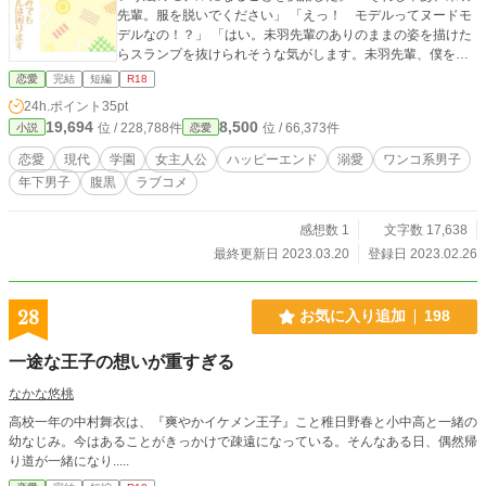
先輩。服を脱いでください」 「えっ！ モデルってヌードモ
デルなの！？」 「はい。未羽先輩のありのままの姿を描けた
らスランプを抜けられそうな気がします。未羽先輩、僕を助
けて……っ」 ヌードモデルなんて聞いてない……けど、可愛
恋愛
完結
短編
R18
い後輩を助けるために一肌脱ぎます――！？ 子犬系腹黒後輩
24h.ポイント
35pt
男子とのラブコメです！ 性描写は※付き この小説は別サイト
19,694
8,500
位 / 228,788件
位 / 66,373件
小説
恋愛
でも公開しています。
恋愛
現代
学園
女主人公
ハッピーエンド
溺愛
ワンコ系男子
年下男子
腹黒
ラブコメ
感想数 1
文字数 17,638
最終更新日 2023.03.20
登録日 2023.02.26
28
お気に入り追加
198
一途な王子の想いが重すぎる
なかな悠桃
高校一年の中村舞衣は、『爽やかイケメン王子』こと稚日野春と小中高と一緒の
幼なじみ。今はあることがきっかけで疎遠になっている。そんなある日、偶然帰
り道が一緒になり.....