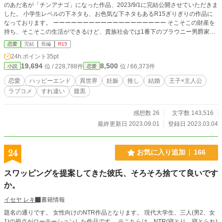
のあだ名が「チンアナゴ」になった作品、2023/9/1に完結公開させていただきま
した。 小学生レベルの下ネタも、お色気な下ネタもあるR15ぎりぎりの作品に
なっております。 ーーーーーーーーーーーーーーーーーーー そこそこの財産を
持ち、そこそこの生活ができるけど、貴族社会では1番下のブラウニー男爵家の
末娘、リーゼ・ブラウニーは、物心ついた頃から読み込んでしまった恋愛小説
恋愛
完結
長編
R15
（ちょっぴりエッチ）の影響で、男女問わず「カップリング」を勝手に作っては
24h.ポイント
35pt
妄想するようになってしまった。 もちろん、将来の夢は恋愛小説（ちょっぴり
19,694
8,500
位 / 228,788件
位 / 66,373件
小説
恋愛
エッチ）を書く作家。 娘を溺愛する両親や兄達も、そこそこの財産があればス
タンスなので、リーゼを無理に嫁がせる気はなし。 そんなリーゼが今最も推し
恋愛
ハッピーエンド
異世界
妊娠
推し
結婚
王子×主人公
ているのは、眉目秀麗文武両道で評判のエドヴィン王子と、王子の婚約者候補ナ
ラブコメ
すれ違い
腹黒
ンバー１と言われる公爵令嬢アレクサンドラのカップル。 「早く結婚すればい
いのに。結婚式はぜひ遠目で眺めて、それを元に小説書いてデビューしたい」
そんな風にリーゼは胸をときめかせていた。 ところがある日、リーゼの元に何
感想数 26
文字数 143,516
故か「王子の婚約者選抜試験」の知らせが届く。 自分の元に来る理由が分から
最終更新日 2023.09.01
登録日 2023.03.04
ず困惑したものの 「推しカプを間近で眺める絶好のチャンス！」 と、観光気分
で選抜試験への参加を決意する。 ところが、気がついた時には全裸で知らない
部屋のベッドに寝かされていた……！？ しかも、その横にはあろうことかエド
24
お気に入り追加
166
ヴィン王子が全裸で寝ていて……。 「やっとお前を手に入れた」 と言ってくる
エドヴィン王子だったが 「冗談じゃない！私とのカップリングなんて萌えな
スワッピングを提案してきた彼氏、そろそろ捨てて良いです
い、断固拒否！」 と逃げ帰ったリーゼ。 その日からエドヴィン王子から怒涛の
アプローチが始まるだけでなく、妊娠も発覚してしまい……？ この話は「推し
か。
カプ至上主義！（自分以外）」のリーゼと、「リーゼと結婚するためなら手段を
イセヤ レキ
書籍情報
選ばない」エドヴィン王子の間で巻き起こる、ラブバトルコメディだったりす
る……。 ＜登場人物＞ リーゼ・ブラウニー 男爵令嬢 18歳 推しカプに人生
題名の通りです。 女性向けのNTR作品となります。 現代大学生、三人(男2、女
を捧げる決意をした、恋愛小説家志望。 自分と他人のカップリングなんて見た
1)の視点がローテーションした作品です。 ※こちらは、NTR(寝とり、寝とられ)