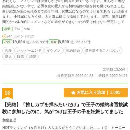
わたくし、フィリシアは没落しかけの伯爵家の娘でございます。 明らかに邪な
結婚話しかない中で、公爵令息の愛人から契約結婚の話を持ち掛けられました。
白い結婚が認められるまでの３年間、お世話になるのでよい妻であろうと頑張り
ます。 小説家になろう様、カクヨム様にも掲載しております。 現在、筆者は時
間的かつ体力的にコメントなどの返信ができないため受け付けない設定にしてい
ます。 どうぞよろしくお願いいたします。
恋愛
完結
短編
24h.ポイント
35pt
19,694
8,500
位 / 228,788件
位 / 66,373件
小説
恋愛
恋愛
ハッピーエンド
イケメン
契約結婚
君を愛することはない
愛人
腹黒
純愛
文字数 13,554
最終更新日 2022.04.23
登録日 2022.04.23
23
お気に入り追加
1,085
【完結】「推しカプを拝みたいだけ」で王子の婚約者選抜試
験に参加したのに、気がつけば王子の子を妊娠してました
和泉杏咲
HOTランキング（女性向け）入りありがとうございました……（涙） ヒーロー