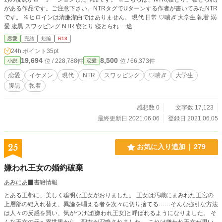
くもないと、全力で全否定をする。推しに囲まれたいという思いだけで絵画、彫
がある作品です。ご注意下さい。NTRタグでUターンする作者が書いてみたNTR
刻、工作、裁縫をマスターし、日々推しを持ち歩ける何かをせっせと作ってい
です。 ※ヒロインは清廉潔白ではありません。 現代 日常 ♡喘ぎ 大学生 執着 溺
る。 エドヴィン 王子 18歳 パーティーで知り合ったリーゼ（ただしリーゼ本
愛 腹黒 スワッピング NTR 寝とり 寝とられ 一途
人は全く覚えていない）に一目惚れしてから、どうすればリーゼと結婚できる
恋愛
完結
短編
R18
か、しか頭になかった、残念すぎるイケメン王子。
24h.ポイント
35pt
19,694
8,500
位 / 228,788件
位 / 66,373件
小説
恋愛
恋愛
イケメン
現代
NTR
スワッピング
♡喘ぎ
大学生
腹黒
執着
感想数 0
文字数 17,123
最終更新日 2021.06.06
登録日 2021.06.05
25
お気に入り追加
279
嫌われ王女の婚約破棄
あみにあ
書籍情報
とある王都に、美しく聡明な王女がおりました。 王女は汚職にまみれた王宮の
上層部の総入れ替え、異論を唱える者を次々に切り捨てる……そんな強引な方法
は人々の反感を買い、気がつけば[嫌われ王女]と呼ばれるようになりました。 そ
んな王女の元へ異世界から、聖女が召喚されました。 これは嫌われ王女が思い