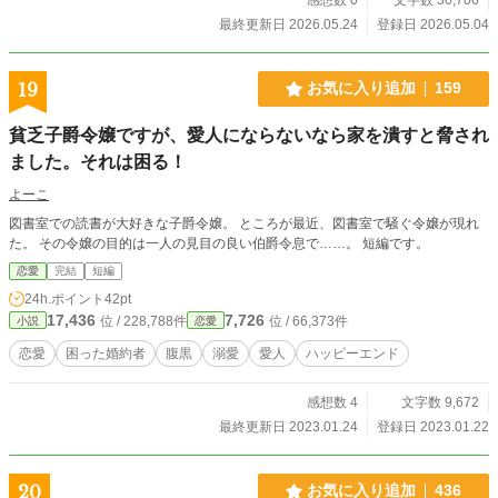
最終更新日 2026.05.24
登録日 2026.05.04
19
お気に入り追加
159
貧乏子爵令嬢ですが、愛人にならないなら家を潰すと脅され
ました。それは困る！
よーこ
図書室での読書が大好きな子爵令嬢。 ところが最近、図書室で騒ぐ令嬢が現れ
た。 その令嬢の目的は一人の見目の良い伯爵令息で……。 短編です。
恋愛
完結
短編
24h.ポイント
42pt
17,436
7,726
位 / 228,788件
位 / 66,373件
小説
恋愛
恋愛
困った婚約者
腹黒
溺愛
愛人
ハッピーエンド
感想数 4
文字数 9,672
最終更新日 2023.01.24
登録日 2023.01.22
20
お気に入り追加
436