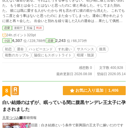
抗えない運命がある。 それはどうする事もできない。 幼少期に彼と出会い別れ
た。 もう彼とは会うことはないと思ったのに 彼と再会した。そしてまた別れ
た。 彼には既に愛する人がいたから 何も言わずに彼の前から消えた。 これでも
う二度と会う事はないと思ったのに また会ってしまった。運命に導かれたよう
に彼と再々会した。 出会いと別れを繰り返した2人の運命は… 果たして偶然の
再会、留学、恋愛、 全ては運命によるものなのか？ 運命に似せ人為的に操る事
恋愛
連載中
長編
R18
もまた然り、 それができるのは誰なのか？
24h.ポイント
320pt
4,307
2,243
位 / 228,788件
位 / 66,373件
小説
恋愛
初恋
運命
ハッピーエンド
すれ違い
サスペンス
腹黒
複数のカップル
脇役にもスポットライト
暗躍・陰謀
感想数 0
文字数 400,928
最終更新日 2026.08.08
登録日 2026.05.14
8
お気に入り追加
1,406
白い結婚のはずが、眠っている間に腹黒ヤンデレ王太子に孕
まされました
天草つづみ
書籍情報
旧題：白き結婚という条件で新興国の王太子に嫁いだのです