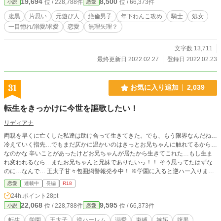
19,694
8,500
位 / 228,788件
位 / 66,373件
小説
恋愛
ろりと秘密をこぼしてしまったところジェフの様子がおかしくなり──。【童顔
わんこ系だけど実は腹黒の元遊び人騎士×真面目で初心な酒場の看板娘】全6
腹黒
片思い
元遊び人
絶倫男子
年下わんこ攻め
騎士
処女
話。 ※ムーンでも掲載してます
一目惚れ/溺愛/求愛
恋愛
無理矢理？
文字数 13,711
最終更新日 2022.02.27
登録日 2022.02.23
31
お気に入り追加
2,039
転生をきっかけに今世を謳歌したい！
リディアナ
両親を早くに亡くした私達は助け合って生きてきた。でも、もう限界なんだね…
冷えていく指先…でもまだ仄かに温かいのはきっとお兄ちゃんに触れてるから…
なのかな 辛いことがあったけどお兄ちゃんが居たから生きてこれた…もし生ま
れ変われるなら…またお兄ちゃんと兄妹でありたいっ！！ そう思ってたはずな
のに…なんで… 王太子甘々包囲網警報発令中！ ※学園に入ると逆ハー入りま
す！ シリアスときどき 感想お待ちしてます！！
恋愛
連載中
長編
R18
24h.ポイント
28pt
22,068
9,595
位 / 228,788件
位 / 66,373件
小説
恋愛
転生
学園
王太子
逆ハーレム
溺愛
束縛
嫉妬
腹黒