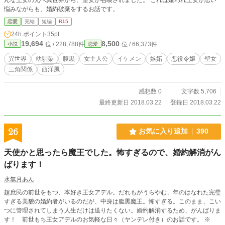
悩みながらも、婚約破棄をするお話です。
恋愛
完結
短編
R15
24h.ポイント
35pt
19,694
8,500
位 / 228,788件
位 / 66,373件
小説
恋愛
異世界
幼馴染
腹黒
女主人公
イケメン
嫉妬
悪役令嬢
聖女
三角関係
西洋風
感想数 0
文字数 5,706
最終更新日 2018.03.22
登録日 2018.03.22
26
お気に入り追加
390
天使かと思ったら魔王でした。怖すぎるので、婚約解消がん
ばります！
水無月あん
超庶民の前世をもつ、本好き王女アデル。だれもがうらやむ、年のはなれた完璧
すぎる美貌の婚約者がいるのだが、中身は腹黒魔王。怖すぎる。このまま、こい
つに管理されてしまう人生だけは送りたくない。婚約解消するため、がんばりま
す！ 前世もち王女アデルのお気軽な日々（ヤンデレ付き）のお話です。 ※