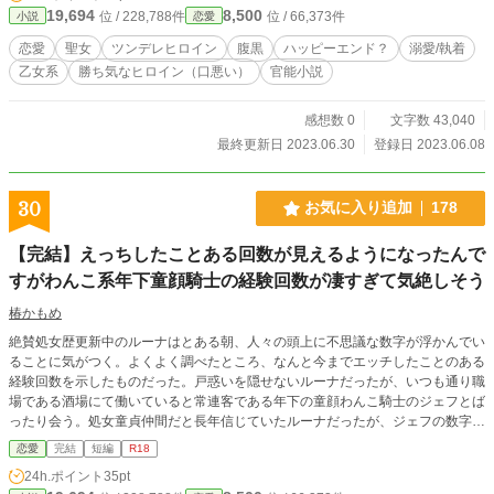
19,694
8,500
位 / 228,788件
位 / 66,373件
小説
恋愛
完結まで完成してますが、修正しながらの投稿なので、投稿ペースは遅めです。
恋愛
聖女
ツンデレヒロイン
腹黒
ハッピーエンド？
溺愛/執着
乙女系
勝ち気なヒロイン（口悪い）
官能小説
感想数 0
文字数 43,040
最終更新日 2023.06.30
登録日 2023.06.08
30
お気に入り追加
178
【完結】えっちしたことある回数が見えるようになったんで
すがわんこ系年下童顔騎士の経験回数が凄すぎて気絶しそう
椿かもめ
絶賛処女歴更新中のルーナはとある朝、人々の頭上に不思議な数字が浮かんでい
ることに気がつく。よくよく調べたところ、なんと今までエッチしたことのある
経験回数を示したものだった。戸惑いを隠せないルーナだったが、いつも通り職
場である酒場にて働いていると常連客である年下の童顔わんこ騎士のジェフとば
ったり会う。処女童貞仲間だと長年信じていたルーナだったが、ジェフの数字に
度肝を抜かされることとなった。──11809回。それは誰よりも飛び抜けて多い
恋愛
完結
短編
R18
回数で、衝撃を受けたルーナはジェフに対して不自然に接してしまう。そのこと
24h.ポイント
35pt
を疑問に思ったジェフはルーナを問い詰めるのだが、追い詰められたルーナがぽ