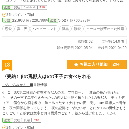
『コンラード様と別れてください。彼、奥様に縛られて可哀想です。』って言っ
てきた！ ※途中R18入ります。 ※ゆるゆる設定 ※感想欄ネタバレ配慮ないです
恋愛
完結
ｼｮｰﾄｼｮｰﾄ
R18
※不埒なふざけたお話なのでゆるーい気持ちでお願いします。
24h.ポイント
78pt
12,608
5,527
位 / 228,788件
位 / 66,373件
小説
恋愛
恋愛
異世界
ハッピーエンド
腹黒
溺愛
ヒーローは変わった性癖
感想数 62
文字数 14,078
最終更新日 2021.05.04
登録日 2021.04.29
13
お気に入り追加
294
〈完結〉βの兎獣人はαの王子に食べられる
ごろごろみかん。
書籍情報
α、Ω、βの第二性別が存在する獣人の国、フワロー。 「運命の番が現れたか
ら」 その一言で二年付き合ったαの恋人に手酷く振られたβの兎獣人、ティナデ
ィア。 傷心から酒を飲み、酔っ払ったティナはその夜、美しいαの狐獣人の青年
と一夜の関係を持ってしまう。 夜の記憶は一切ないが、とにかくαの男性はもう
こりごり！と彼女は文字どおり脱兎のごとく、彼から逃げ出した。 しかし、彼
はそんなティナに向かってにっこり笑って言ったのだ。 「可愛い兎の娘さん
恋愛
完結
長編
R18
が、ヤリ捨てなんて、しないよね？」 ＊狡猾な狐(α)と大切な記憶を失っている
24h.ポイント
63pt
兎(β)の、過去の約束を巡るお話 ＊オメガバース設定ですが、独自の解釈があり