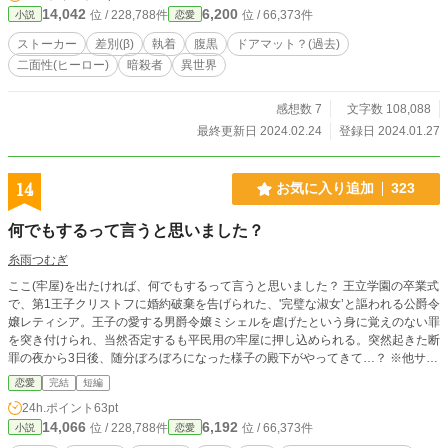
14,042
6,200
位 / 228,788件
位 / 66,373件
小説
恋愛
ます
ストーカー
差別(β)
執着
腹黒
ドアマット？(過去)
二面性(ヒーロー)
暗殺者
異世界
感想数 7
文字数 108,088
最終更新日 2024.02.24
登録日 2024.01.27
14
お気に入り追加
323
何でもするって言うと思いました？
糸雨つむぎ
ここ(牢屋)を出たければ、何でもするって言うと思いました？ 王立学園の卒業式
で、第1王子クリストフに婚約破棄を告げられた、'完璧な淑女’と謳われる公爵令
嬢レティシア。王子の愛する男爵令嬢ミシェルを虐げたという身に覚えのない罪
を突き付けられ、当然否定するも平民用の牢屋に押し込められる。突然起きた断
罪の夜から3日後、随分ぼろぼろになった様子の殿下がやってきて…？ ※他サイ
トにも掲載しています。
恋愛
完結
短編
24h.ポイント
63pt
14,066
6,192
位 / 228,788件
位 / 66,373件
小説
恋愛