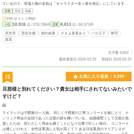
ているので、登場人物の名前は「キャラクター名＋身分表記」にしています ★
他サイト様にも投稿しています！
恋愛
完結
短編
24h.ポイント
99pt
10,916
4,813
位 / 228,788件
位 / 66,373件
小説
恋愛
異世界
悪役令嬢
婚約破棄
ざまぁ要素あり
バカ王子
断罪
腹黒
文字数 6,002
最終更新日 2026.02.25
登録日 2026.02.25
12
お気に入り追加
3,250
旦那様と別れてください？貴女は相手にされてないみたいで
すけど？
鍋
ライラックは子爵家の一人娘。 同じく子爵家の三男コンラードを婿にとり、ケ
ンリック商会の会頭であった父親の跡を継いでいる。 結婚後暫くして父親が急
逝したため、慌ただしく商会を継ぐことになり仕事で忙しい毎日。 コンラード
は優しいけれど、女性従業員に人気が高くて？ ある日従業員のマリアンヌが