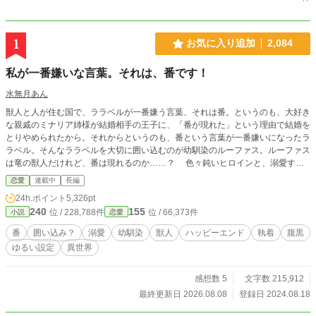
1
お気に入り追加
2,084
私が一番嫌いな言葉。それは、番です！
水無月あん
獣人と人が住む国で、ララベルが一番嫌う言葉、それは番。というのも、大好き
な親戚のミナリア姉様が結婚相手の王子に、「番が現れた」という理由で結婚を
とりやめられたから。それからというのも、番という言葉が一番嫌いになったラ
ラベル。そんなララベルを大切に囲い込むのが幼馴染のルーファス。ルーファス
は竜の獣人だけれど、番は現れるのか……？ 色々鈍いヒロインと、溺愛する
幼馴染のお話です。 いつもながらご都合主義で、ゆるい設定です。お気軽に読
恋愛
連載中
長編
んでくださったら幸いです。
24h.ポイント
5,326pt
240
155
位 / 228,788件
位 / 66,373件
小説
恋愛
番
囲い込み？
溺愛
幼馴染
獣人
ハッピーエンド
執着
腹黒
ゆるい設定
異世界
感想数 5
文字数 215,912
最終更新日 2026.08.08
登録日 2024.08.18