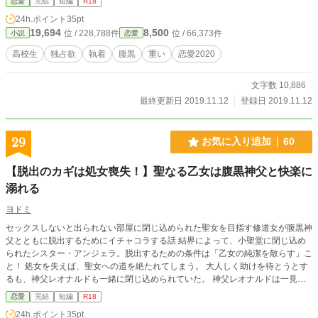
恋愛
完結
短編
R18
24h.ポイント
35pt
19,694
8,500
位 / 228,788件
位 / 66,373件
小説
恋愛
高校生
独占欲
執着
腹黒
重い
恋愛2020
文字数 10,886
最終更新日 2019.11.12
登録日 2019.11.12
29
お気に入り追加
60
【脱出のカギは処女喪失！】聖なる乙女は腹黒神父と快楽に
溺れる
ヨドミ
セックスしないと出られない部屋に閉じ込められた聖女を目指す修道女が腹黒神
父とともに脱出するためにイチャコラする話 結界によって、小聖堂に閉じ込め
られたシスター・アンジェラ。脱出するための条件は「乙女の純潔を散らす」こ
と！ 処女を失えば、聖女への道を絶たれてしまう。 大人しく助けを待とうとす
るも、神父レオナルドも一緒に閉じ込められていた。 神父レオナルドは一見人
畜無害そうであるが、アンジェラは彼に苦手意識を持っている。 そんな彼に
恋愛
完結
短編
R18
「セックスしましょう」と持ちかけられ、アンジェラは戸惑いつつも、神父の与
24h.ポイント
35pt
える快楽に溺れていくのだった……。 ✚約3〜4万字の短編になる予定です。 ✚