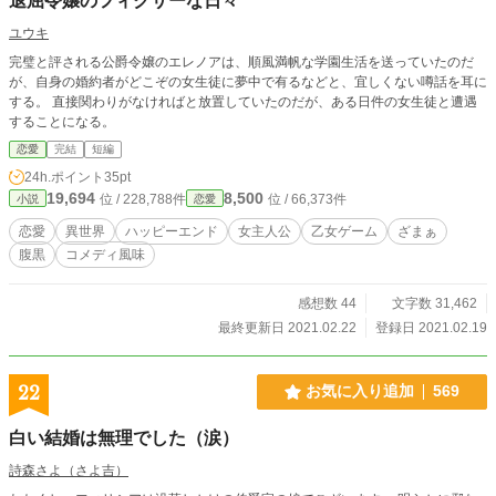
退屈令嬢のフィクサーな日々
ユウキ
完璧と評される公爵令嬢のエレノアは、順風満帆な学園生活を送っていたのだ
が、自身の婚約者がどこぞの女生徒に夢中で有るなどと、宜しくない噂話を耳に
する。 直接関わりがなければと放置していたのだが、ある日件の女生徒と遭遇
することになる。
恋愛
完結
短編
24h.ポイント
35pt
19,694
8,500
位 / 228,788件
位 / 66,373件
小説
恋愛
恋愛
異世界
ハッピーエンド
女主人公
乙女ゲーム
ざまぁ
腹黒
コメディ風味
感想数 44
文字数 31,462
最終更新日 2021.02.22
登録日 2021.02.19
22
お気に入り追加
569
白い結婚は無理でした（涙）
詩森さよ（さよ吉）