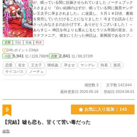
が、眠っている間に妊娠させられていました ノーチェブック
スさまより 『白い結婚のはずが、眠っている間に腹黒ヤンデ
レ王太子に孕まされました』 に改題し、５月１８日頃、書籍
を発売していただけることになりました！ 今までお読みくだ
さったみなさまのおかげです。ありがとうございました！ ～
あらすじ～ 神託を何よりも重んじるヒラソル帝国の皇女、エ
ステファニア。 彼女にくだった神託は、新興国であるロブレ
王国の王太子に嫁げというものだった。 しかし世界一の歴史
恋愛
完結
長編
R18
と力を持つ帝国の皇女の自分が、できたばかりの王家の男に
24h.ポイント
234pt
組み敷かれるなど受け入れられない。 そこで彼女は、ロブレ
5,941
2,841
位 / 228,788件
位 / 66,373件
小説
恋愛
王太子シモンと婚姻こそ結ぶものの、体の関係は持たないと
いう条件を突きつける。 王国はその条件を飲み、二人は結婚
恋愛
皇女
王太子
睡眠姦
孕ませ
ヤンデレ
執着
腹黒
した。 エステファニアはシモンに心を開き始めると同時に夜
サイコパス
ノーチェ
な夜な淫らな夢を見るようになり、男を知らぬ体を疼かせて
いたのだが――ある日体調を崩したエステファニアは、医師
に妊娠していることを告げられる。 高飛車皇女様が、一途だ
感想数 3
文字数 142,644
が倫理観がぶっ壊れている王太子に体から堕とされ分からさ
最終更新日 2026.05.18
登録日 2024.08.01
れる(?)お話です。 ＊R18描写のあるお話には※がつきます。
＊R18シーンは濃いめです。
9
お気に入り追加
143
【完結】嘘も恋も、甘くて苦い毒だった
綾取