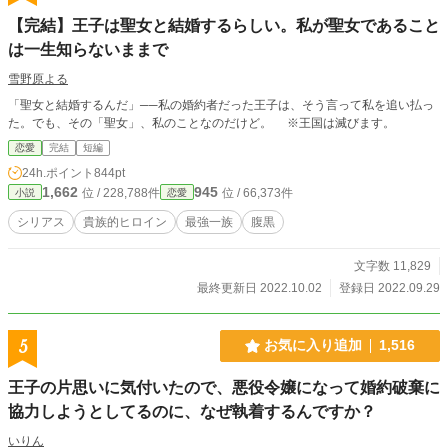
【完結】王子は聖女と結婚するらしい。私が聖女であること
は一生知らないままで
雪野原よる
「聖女と結婚するんだ」──私の婚約者だった王子は、そう言って私を追い払っ
た。でも、その「聖女」、私のことなのだけど。 ※王国は滅びます。
恋愛
完結
短編
24h.ポイント
844pt
1,662
945
位 / 228,788件
位 / 66,373件
小説
恋愛
シリアス
貴族的ヒロイン
最強一族
腹黒
文字数 11,829
最終更新日 2022.10.02
登録日 2022.09.29
5
お気に入り追加
1,516
王子の片思いに気付いたので、悪役令嬢になって婚約破棄に
協力しようとしてるのに、なぜ執着するんですか？
いりん