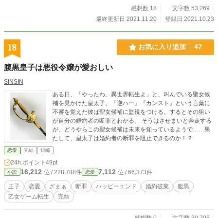
感想数 18
文字数 53,269
最終更新日 2021.11.20
登録日 2021.10.23
18
お気に入り追加
47
腹黒皇子は悪役令嬢が愛おしい
SINSIN
ある日、「やったわ。異世界転生よ」と、叫んでいる聖女候
補を見かけた皇太子。『逆ハー』『カンスト』という言葉に
不審を覚えた彼は聖女候補に監視をつける。するとその狙い
が自分の婚約者の断罪とわかる。 そうはさせまいと奔走する
が、どうやらこの聖女候補は未来を知っているようで……果
たして、皇太子は婚約者の断罪を阻止できるのか！？
恋愛
完結
短編
24h.ポイント
49pt
16,212
7,112
位 / 228,788件
位 / 66,373件
小説
恋愛
王子
恋愛
ざまぁ
断罪
ハッピーエンド
婚約破棄
腹黒
乙女ゲーム転生
完結
感想数 0
文字数 30,706