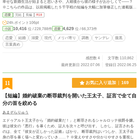
幸せな新婚生活が始まると思いきや、入籍後から彼の様子がおかしくて――？
※こちらの作品は、以前掲載した５千字程の短編を大幅に加筆修正した連載版と
なります。 出会い編→もだもだ片思いを楽しみたい方へ。 カップル編→もだも
恋愛
完結
長編
R18
だABCを楽しみたい方へ。 純粋なハッピーエンドがお好きな方はここでストッ
24h.ポイント
106pt
プが吉です。 新婚編→調教系エロしかありません。メリバ寄りになりますの
10,416
4,629
位 / 228,788件
位 / 66,373件
小説
恋愛
で、ご注意下さい。 ほのぼの／ダーク／女主人公／男目線あり／現代／日常／
ヤンデレ／メリバ風味／中出し／らぶえっち／いちゃいちゃ／快楽堕ち／アナル
恋愛
結婚
溺愛
現代
メリバ寄り
調教
ヤンデレ
腹黒
／クンニ／溺愛／ヤンデレ／腹黒／囲い込み／言葉責め／R１８／調教／大学生
言葉責め
／社会人／結婚／新婚／強制フェラ／手錠／バイブ／自慰／緊縛
感想数 4
文字数 110,862
最終更新日 2022.07.06
登録日 2022.06.25
11
お気に入り追加
169
【短編】婚約破棄の断罪裁判を開いた王太子、証言で全て自
分の首を絞める
あまぞらりゅう
エドゥアルト王太子から「婚約破棄だ！」と断罪されるシャルロッテ侯爵令嬢。
彼は彼女の『悪行』を暴くため、証人を次々と呼び出す。 しかし、証言される
のは、全て『彼女が正しかった証拠』ばかり。 断罪裁判はいつしか、王太子自
身の罪を暴く場へと変わっていき……？ ※覚えやすさや分かりやすさを重視し