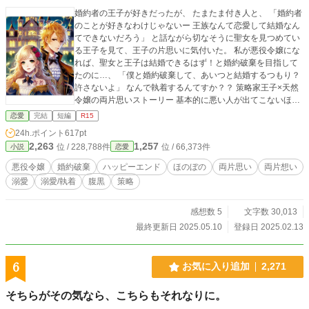
婚約者の王子が好きだったが、 たまたま付き人と、 「婚約者
のことが好きなわけじゃないー 王族なんて恋愛して結婚なん
てできないだろう」 と話ながら切なそうに聖女を見つめてい
る王子を見て、王子の片思いに気付いた。 私が悪役令嬢にな
れば、聖女と王子は結婚できるはず！と婚約破棄を目指して
たのに…、 「僕と婚約破棄して、あいつと結婚するつもり？
許さないよ」 なんで執着するんてすか？？ 策略家王子×天然
令嬢の両片思いストーリー 基本的に悪い人が出てこないほの
ぼのした話です。 他小説サイトにも投稿しています。
恋愛
完結
短編
R15
24h.ポイント
617pt
2,263
1,257
位 / 228,788件
位 / 66,373件
小説
恋愛
悪役令嬢
婚約破棄
ハッピーエンド
ほのぼの
両片思い
両片想い
溺愛
溺愛/執着
腹黒
策略
感想数 5
文字数 30,013
最終更新日 2025.05.10
登録日 2025.02.13
6
お気に入り追加
2,271
そちらがその気なら、こちらもそれなりに。