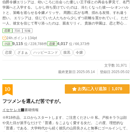
伯爵令嬢エリシアは、幼いころに出会った優しい王子様との再会を夢見て、名門
学園へと入学する。 しかし待ち受けていたのは、冷たくなった彼──レオンハル
トと、策略を巡らせる令嬢メリッサ。 周囲に広がる噂、揺れる友情、すれ違う
想い。 エリシアは、信じていた人たちから少しずつ距離を置かれていく。 ただ
一人、彼女を信じて寄り添ったのは、親友リリィ。 貴族の学園は、恋と野心が
交錯する舞台。 甘い言葉の裏に、罠と裏切りが潜んでいた。 奪われたのは心
恋愛
完結
短編
か、未来か、それとも──名前のない毒。
24h.ポイント
134pt
9,115
4,017
位 / 228,788件
位 / 66,373件
小説
恋愛
恋愛
ざまぁ
ハッピーエンド
腹黒
令嬢
文字数 31,971
最終更新日 2025.05.14
登録日 2025.05.02
10
お気に入り追加
1,078
フツメンを選んだ筈ですが。
イセヤ レキ
書籍情報
※R18作品、エロからスタートします、ご注意ください※ 私、戸枝キララは顔
や見た目が派手なだけで「普通」をこよなく愛する女だ。 この度、理想的な
「普通」である、大学時代から続く彼氏の山田良さんと無事にゴールインして、