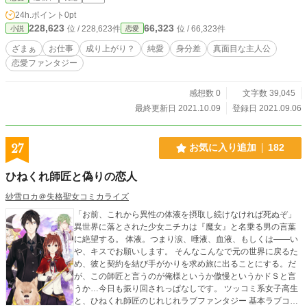
の女神』と呼ばれているのは、庶民の出自ながら専門知識が
24h.ポイント
0pt
豊富で、数々の王宮の使用人のピンチを救っているからなの
228,623
66,323
位 / 228,623件
位 / 66,323件
小説
恋愛
だが、本人は無意識である。
ざまぁ
お仕事
成り上がり？
純愛
身分差
真面目な主人公
恋愛ファンタジー
感想数 0
文字数 39,045
最終更新日 2021.10.09
登録日 2021.09.06
27
お気に入り追加
182
ひねくれ師匠と偽りの恋人
紗雪ロカ＠失格聖女コミカライズ
「お前、これから異性の体液を摂取し続けなければ死ぬぞ」
異世界に落とされた少女ニチカは『魔女』と名乗る男の言葉
に絶望する。 体液。つまり涙、唾液、血液、もしくは――い
や、キスでお願いします。 そんなこんなで元の世界に戻るた
め、彼と契約を結び手がかりを求め旅に出ることにする。だ
が、この師匠と言うのが俺様というか傲慢というかドＳと言
うか…今日も振り回されっぱなしです。 ツッコミ系女子高生
と、ひねくれ師匠のじれじれラブファンタジー 基本ラブコメ