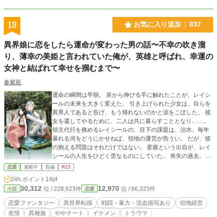
13
お気に入り追加
837
異界娘に恋をしたら運命が変わった男の話〜不幸の吹き溜
り、薄幸の美姫と言われていた俺が、英雄と呼ばれ、幸運の
女神と結ばれて幸せを掴むまで〜
春紫苑
運命の瞬間は早朝。 泉から伸びる手に触れたことが、レイシ
ールの未来を大きく変えた。 引き上げられた少女は、自らを
異界人であると告げ、もう帰れないのかと涙をこぼした。 彼
女を還してやるために、二人は共に暮らすこととなり……。
領主代行を務めるレイシールの、目下の課題は、治水。毎年
暴れる河をどうにかせねば、領地の運営が危うい。 だが、彼
の抱える問題はそれだけではない。 妾腹という出自が、レイ
シールの人生をひどく歪なものにしていた。 喪失の過去。嵐
中の彼方にある未来。二人は選んだ道の先に何を得るのか！
恋愛
連載中
長編
R15
24h.ポイント
14pt
30,312
12,970
位 / 228,623件
位 / 66,323件
小説
恋愛
恋愛ファンタジー
異世界転移
戦闘・暴力・流血描写あり
領地経営
友情
異種族
ややチート
イケメン
トラウマ