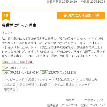
最終更新日 2025.10.10
登録日 2025.10.08
12
お気に入り追加
50
異世界に行った理由
ミカン♬
私、香川美緒はある夜突然異世界に転移し、紫月の乙女となった。 イケメン騎
士のリシャールに保護され、成り行きで妻になってしまう。 ギフトに【トレー
ド】を授けられたが、トレード先は元の世界の実家限定。 錬金術師の第三王子
付きになったけど、交換できるのはショボイ物ばかり。それでも殿下は大喜びで
研究に精を出す。 それにしても何故、私はこの世界にやって来たのだろう。最
後にその秘密を知ったのは元の世界の妹ユキだった。地球の環境汚染は異世界に
恋愛
完結
短編
R15
も広がっている？ 異世界での自分の存在意義に悩むミオ＆実家で奮闘する妹ユ
24h.ポイント
14pt
キがヒロインです。 ご都合主義なので追及はお許しください。深い意味は無く
30,312
12,970
位 / 228,623件
位 / 66,323件
小説
恋愛
フワッと設定です。
ハッピーエンド
恋愛ファンタジー
R15は保険です
エロ素敵な夫
女主人公
異世界転移
姉妹愛
スライムは救世主
トレード
環境汚染
感想数 1
文字数 22,832
最終更新日 2024.02.03
登録日 2023.07.26