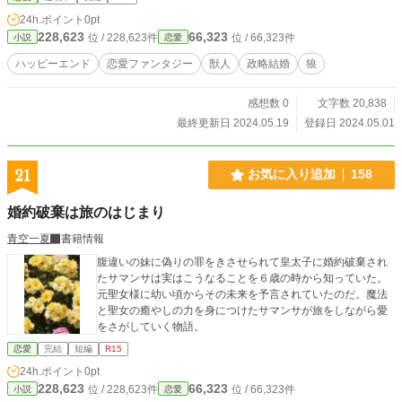
様のじれじれ恋模様 ※他サイトでも他タイトルで投稿
24h.ポイント
0pt
228,623
66,323
位 / 228,623件
位 / 66,323件
小説
恋愛
ハッピーエンド
恋愛ファンタジー
獣人
政略結婚
狼
感想数 0
文字数 20,838
最終更新日 2024.05.19
登録日 2024.05.01
21
お気に入り追加
158
婚約破棄は旅のはじまり
青空一夏
書籍情報
腹違いの妹に偽りの罪をきさせられて皇太子に婚約破棄され
たサマンサは実はこうなることを６歳の時から知っていた。
元聖女様に幼い頃からその未来を予言されていたのだ。魔法
と聖女の癒やしの力を身につけたサマンサが旅をしながら愛
をさがしていく物語。
恋愛
完結
短編
R15
24h.ポイント
0pt
228,623
66,323
位 / 228,623件
位 / 66,323件
小説
恋愛