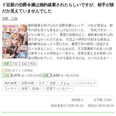
ド近眼の伯爵令嬢は婚約破棄されたらしいですが、相手が誰
だか見えていませんでした
茨野 三智
婚約破棄を告げられた伯爵令嬢エレノア。 けれど彼女は、相
手の顔を見ても首をかしげるだけだった。 「失礼ですが……
どちら様でしょう？」 重度の近眼ゆえに、婚約者の顔すら判
別できなかったのである。 社交より研究が大好きな彼女は、
婚約解消をあっさり受け入れ、魔導工学の研究へ没頭する
日々を送ることに。そんなある日、王立図書館で出会った謎
の青年リヒトの何気ない一言から、世界を変える大発明への
道が開かれていく。 やがて誕生するのは、人々の人生を一変
させる「魔導レンズ」。 見た目や噂だけで彼女を切り捨てた
恋愛
完結
短編
R15
者たちが後悔する頃、エレノアの隣には、最初から彼女の価
24h.ポイント
156pt
値を見抜いていた人物がいた――。 天然研究者令嬢が恋も夢
8,075
3,639
位 / 228,623件
位 / 66,323件
小説
恋愛
もつかみ取る、ほのぼのラブコメファンタジーです。
婚約破棄
伯爵令嬢
王子
溺愛
ざまぁ
ハッピーエンド
コメディ
発明
勘違い
恋愛ファンタジー
感想数 4
文字数 2,564
最終更新日 2026.06.24
登録日 2026.06.24