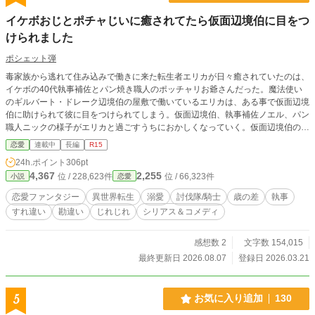
イケボおじとポチャじいに癒されてたら仮面辺境伯に目をつ
けられました
ポシェット弾
毒家族から逃れて住み込みで働きに来た転生者エリカが日々癒されていたのは、
イケボの40代執事補佐とパン焼き職人のポッチャリお爺さんだった。魔法使い
のギルバート・ドレーク辺境伯の屋敷で働いているエリカは、ある事で仮面辺境
伯に助けられて彼に目をつけられてしまう。仮面辺境伯、執事補佐ノエル、パン
職人ニックの様子がエリカと過ごすうちにおかしくなっていく。仮面辺境伯のギ
ルバートにはエリカの知らない秘密があるようだが、それを知らないエリカはだ
恋愛
連載中
長編
R15
んだんと勘違いをこじらせていき……。新たな分野？の心情吐露小説です。 紳
24h.ポイント
306pt
士で仕事ができる×執事補佐ノエル 口の悪いおじいちゃん×パン職人ニック
4,367
2,255
位 / 228,623件
位 / 66,323件
小説
恋愛
横暴？な美男子×当主で魔法使いのギルバート エリカをめぐる3人の物語 ＊
いいね、お気に入り登録、感想をいただければ非常に嬉しいです。 ＊3月に3話
恋愛ファンタジー
異世界転生
溺愛
討伐隊/騎士
歳の差
執事
だけ公開したものを6月頃から再開しました。 ＊文章の修正を行うことがありま
すれ違い
勘違い
じれじれ
シリアス＆コメディ
す ＊エブリスタ・カクヨムにも連載中です（公開している話数はまだばらばら
です）
感想数 2
文字数 154,015
最終更新日 2026.08.07
登録日 2026.03.21
5
お気に入り追加
130