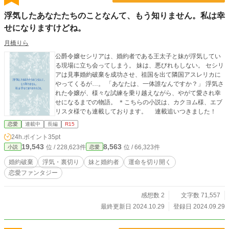
アトリーチェを巡る新しい恋の予感もお楽しみに！ ※印は回帰前の物語で
浮気したあなたたちのことなんて、もう知りません。私は幸
す。
せになりますけどね。
月橋りら
公爵令嬢セシリアは、婚約者である王太子と妹が浮気してい
る現場に立ち会ってしまう。 妹は、悪びれもしない。 セシリ
アは見事婚約破棄を成功させ、祖国を出て隣国アスレリカに
やってくるが…。 「あなたは、一体誰なんですか？」 浮気さ
れた令嬢が、様々な試練を乗り越えながら、やがて愛され幸
せになるまでの物語。 ＊こちらの小説は、カクヨム様、エブ
リスタ様でも連載しております。 連載追いつきました！
恋愛
連載中
長編
R15
24h.ポイント
35pt
19,543
8,563
位 / 228,623件
位 / 66,323件
小説
恋愛
婚約破棄
浮気・裏切り
妹と婚約者
運命を切り開く
恋愛ファンタジー
感想数 2
文字数 71,557
最終更新日 2024.10.29
登録日 2024.09.29