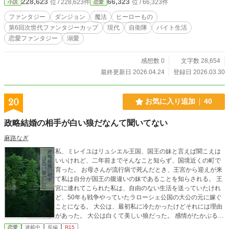
228,623
66,323
位 / 228,623件
位 / 66,323件
小説
恋愛
ファンタジー
ダンジョン
魔法
ヒーローもの
第6回次世代ファンタジーカップ
現代
自衛隊
バイト生活
恋愛ファンタジー
溺愛
感想数 0
文字数 28,654
最終更新日 2026.04.24
登録日 2026.03.30
20
お気に入り追加
40
政略結婚の相手が白い狼だなんて聞いてない
麻路なぎ
私、ミレイユはリュシエル王国、国王の妹と言えば聞こえは
いいけれど、二年前までそんなこと知らず、国境近くの町で
育った。 お母さんが流行病で死んだとき、王宮から迎えが来
て私は自分が国王の腹違いの妹であることを知らされる。 王
宮に連れてこられた私は、自由のない生活を送っていたけれ
ど、50年も戦争やっていたラローシェ公国の大公の元に嫁ぐ
ことになる。 大公は、最初私に冷たかったけどそれには理由
があった。 大公は白くて美しい狼だった。 感情がたかぶると
狼になってしまう大公と、ひとりぼっちだと思っていたお姫
恋愛
連載中
長編
R15