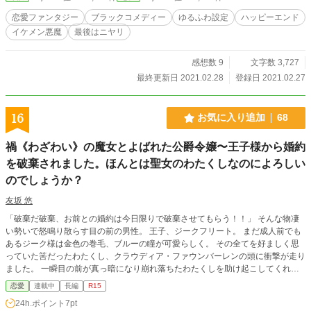
恋愛ファンタジー
ブラックコメディー
ゆるふわ設定
ハッピーエンド
イケメン悪魔
最後はニヤリ
感想数 9
文字数 3,727
最終更新日 2021.02.28
登録日 2021.02.27
16
お気に入り追加
68
禍《わざわい》の魔女とよばれた公爵令嬢〜王子様から婚約
を破棄されました。ほんとは聖女のわたくしなのによろしい
のでしょうか？
友坂 悠
「破棄だ破棄、お前との婚約は今日限りで破棄させてもらう！！」 そんな物凄
い勢いで怒鳴り散らす目の前の男性。 王子、ジークフリート。 まだ成人前でも
あるジーク様は金色の巻毛、ブルーの瞳が可愛らしく。 その全てを好ましく思
っていた筈だったわたくし、クラウディア・ファウンバーレンの頭に衝撃が走り
ました。 一瞬目の前が真っ暗になり崩れ落ちたわたくしを助け起こしてくれた
のはどこか異国風な服装の殿方。 銀髪碧眼の美丈夫ハッシュヴァルト様でし
恋愛
連載中
長編
R15
た。 「って、冗談じゃないわよ！」 え？ 「もう。悲劇のお姫様ぶりっ子はやめ
24h.ポイント
7pt
てよね。そんなんだからあんなガキにいいように言われるんだわ」 ちょっと、