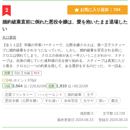
2
お気に入り追加
784
婚約破棄直前に倒れた悪役令嬢は、愛を抱いたまま退場した
い
矢口愛留
【全１１話】 学園の卒業パーティーで、公爵令嬢クロエは、第一王子スティー
ブに婚約破棄をされそうになっていた。 しかし、婚約破棄を宣言される前に、
クロエは倒れてしまう。 クロエの余命があと一年ということがわかり、スティ
ーブは、自身の感じていた違和感の元を探り始める。 スティーブは真実にたど
り着き、クロエに一つの約束を残して、ある選択をするのだった。 ※一話あた
り短めです。 ※ベリーズカフェにも投稿しております。
恋愛
完結
短編
R15
24h.ポイント
376pt
3,564
1,910
位 / 228,623件
位 / 66,323件
小説
恋愛
恋愛ファンタジー
ハッピーエンド
婚約破棄
王子
悪役令嬢（公爵令嬢）
すれ違い
余命宣告
元サヤ
呪い
魔法
感想数 5
文字数 13,726
最終更新日 2024.08.23
登録日 2024.08.23