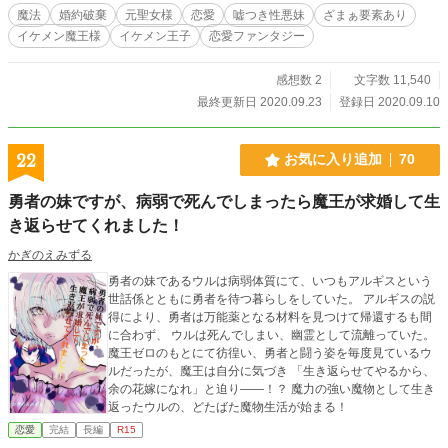
魔法
婚約破棄
元聖女様
恋愛
嘘つき性悪妹
ざまぁ要素あり
イケメン魔王様
イケメン王子
恋愛ファンタジー
感想数 2
文字数 11,540
最終更新日 2020.09.23
登録日 2020.09.10
22
お気に入り追加
70
勇者の妹ですが、病弱で死んでしまったら魔王が求婚して生
き返らせてくれました！
かぎのえみずる
勇者の妹であるウルは病弱体質にて、いつもアルギスという
世話係とともに勇者を待つ暮らしをしていた。 アルギスの説
得により、勇者は万能薬となる材料を見つけて帰還するも間
に合わず、 ウルは死んでしまい、幽霊として流離っていた。
魔王ゼロのもとにて彷徨い、勇者と闘う姿を毎度見ているウ
ルだったが、魔王は自分に気づき 「生き返らせてやるから、
余の花嫁になれ」と迫り――！？ 魔力の強い魔物として生き
返ったウルの、どたばた魔物生活が始まる！
恋愛
完結
長編
R15