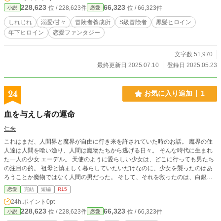
228,623
66,323
位 / 228,623件
位 / 66,323件
小説
恋愛
記憶を封じられた新米冒険者×誰にも見えないように気配遮断中のS級冒険
者。 少しずつ心を通わせていく、“じれ甘”ファンタジー恋愛譚。 ※ヒーロ
しれじれ
溺愛/甘々
冒険者養成所
S級冒険者
黒髪ヒロイン
ーの登場は第10話付近からゆっくり始まります。 旧タイトル 記憶を封印されし
年下ヒロイン
恋愛ファンタジー
頭痛持ち少女はS級冒険者に愛でられる 新タイトル 記憶を封じられた新米冒険
者、森で誰にも見えないはずのS級冒険者を拾いました
文字数 51,970
最終更新日 2025.07.10
登録日 2025.05.23
24
お気に入り追加
1
血を与えし者の運命
仁来
これはまだ、人間界と魔界が自由に行き来を許されていた時のお話。 魔界の住
人達は人間を喰い漁り、人間は魔物たちから逃げる日々。 そんな時代に生まれ
た一人の少女 エーデル。 天使のように愛らしい少女は、どこに行っても男たち
の注目の的。 祖母と慎ましく暮らしていたいだけなのに、少女を襲ったのはあ
ろうことか魔物ではなく人間の男だった。 そして、それを救ったのは、白銀色
の毛をなびかせた赤い瞳をもつ獣族の長――ヴィレンス。
恋愛
完結
短編
R15
24h.ポイント
0pt
228,623
66,323
位 / 228,623件
位 / 66,323件
小説
恋愛