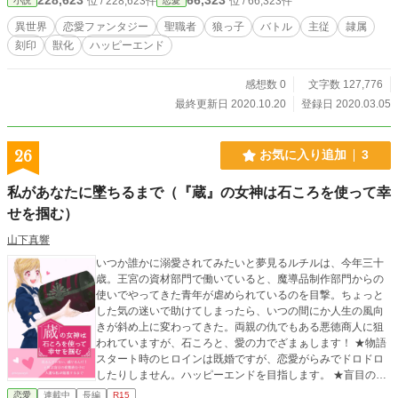
位 / 228,623件
位 / 66,323件
小説
恋愛
た！
異世界
恋愛ファンタジー
聖職者
狼っ子
バトル
主従
隷属
刻印
獣化
ハッピーエンド
感想数 0
文字数 127,776
最終更新日 2020.10.20
登録日 2020.03.05
26
お気に入り追加
3
私があなたに墜ちるまで（『蔵』の女神は石ころを使って幸
せを掴む）
山下真響
いつか誰かに溺愛されてみたいと夢見るルチルは、今年三十
歳。王宮の資材部門で働いていると、魔導品制作部門からの
使いでやってきた青年が虐められているのを目撃。ちょっと
した気の迷いで助けてしまったら、いつの間にか人生の風向
きが斜め上に変わってきた。両親の仇でもある悪徳商人に狙
われていますが、石ころと、愛の力でざまぁします！ ★物語
スタート時のヒロインは既婚ですが、恋愛がらみでドロドロ
したりしません。ハッピーエンドを目指します。 ★盲目の青
年が公爵家の長男だったなんて、知らなかった。 ★陰で『蔵
恋愛
連載中
長編
R15