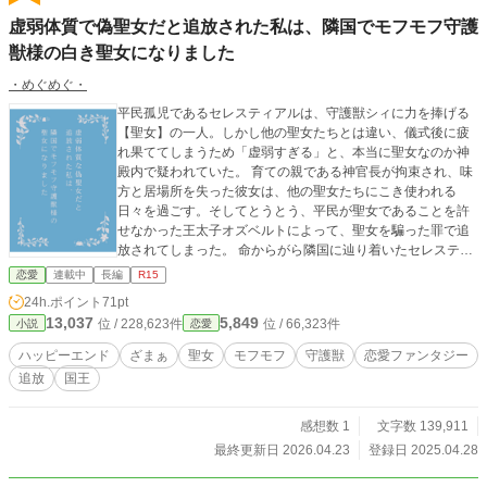
虚弱体質で偽聖女だと追放された私は、隣国でモフモフ守護
獣様の白き聖女になりました
・めぐめぐ・
平民孤児であるセレスティアルは、守護獣シィに力を捧げる
【聖女】の一人。しかし他の聖女たちとは違い、儀式後に疲
れ果ててしまうため「虚弱すぎる」と、本当に聖女なのか神
殿内で疑われていた。 育ての親である神官長が拘束され、味
方と居場所を失った彼女は、他の聖女たちにこき使われる
日々を過ごす。そしてとうとう、平民が聖女であることを許
せなかった王太子オズベルトによって、聖女を騙った罪で追
放されてしまった。 命からがら隣国に辿り着いたセレスティ
アルは、そこで衰弱した白き獣――守護獣ラメンテと、彼と
恋愛
連載中
長編
R15
共に国を守ってきた国王レイと出会う。祖国とは違い、守護
24h.ポイント
71pt
獣ラメンテに力を捧げても一切疲れず、セレスティアルは本
13,037
5,849
位 / 228,623件
位 / 66,323件
小説
恋愛
来の力を発揮し、滅びかけていた隣国を再生していく。 「い
やいや！ レイ、僕の方がセレスティアルのこと、大好きだ
ハッピーエンド
ざまぁ
聖女
モフモフ
守護獣
恋愛ファンタジー
しっ!!」 「いーーや！ 俺の方が大好きだ!!」 モフモフ守護獣
追放
国王
と馬鹿正直ヒーローに全力で愛されながら―― ※頭からっぽ
で
感想数 1
文字数 139,911
最終更新日 2026.04.23
登録日 2025.04.28