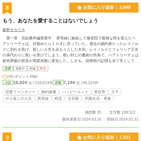
8
お気に入り追加
3,849
もう、あなたを愛することはないでしょう
春野オカリナ
第一章 完結番外編更新中 異母妹に嫉妬して修道院で孤独な死を迎えたベ
アトリーチェは、目覚めたら１０才に戻っていた。過去の婚約者だったレイノル
ドに別れを告げ、新しい人生を歩もうとした矢先、レイノルドとフェリシア王女
の身代わりに呪いを受けてしまう。呪い封じの魔術の所為で、ベアトリーチェは
銀色翠眼の容姿が黒髪灰眼に変化した。しかも、回帰前の記憶も全て失くしてし
まい。記憶に残っているのは数日間の出来事だけだった。 実の両親に愛され
恋愛
連載中
長編
R15
ている記憶しか持たないベアトリーチェは、これから新しい思い出を作ればいい
24h.ポイント
49pt
と両親に言われ、生まれ育ったアルカイドを後にする。 第二章 ベアトリ
16,024
7,144
位 / 228,623件
位 / 66,323件
小説
恋愛
ーチェは１５才になった。本来なら１３才から通える魔法魔術学園の入学を数年
遅らせる事になったのは、フロンティアの事を学ぶ必要があるからだった。
恋愛ファンタジー
婚約破棄
ハッピーエンド
異世界
王子
フロンティアはアルカイドとは比べ物にならないぐらい、高度な技術が発達して
やり直しの人生
異母妹
精霊
宝石眼
学園生活・青春
いた。街には路面電車が走り、空にはエイが飛んでいる。そして、自動階段やエ
レベーター、冷蔵庫にエアコンというものまであるのだ。全て魔道具で魔石によ
って動いている先進技術帝国フロンティア。 護衛騎士デミオン・クレージュ
感想数 35
文字数 108,522
と共に新しい学園生活を始めるベアトリーチェ。学園で出会った新しい学友、変
最終更新日 2024.03.16
登録日 2024.01.31
わった教授の授業。様々な出来事がベアトリーチェを大きく変えていく。 一
方、国王の命でフロンティアの技術を学ぶためにレイノルドやジュリア、ルシー
ラ達も留学してきて楽しい学園生活は不穏な空気を孕みつつ進んでいく。 第
9
お気に入り追加
1,521
二章は青春恋愛モード全開のシリアス＆ラブコメディ風になる予定です。 ベ