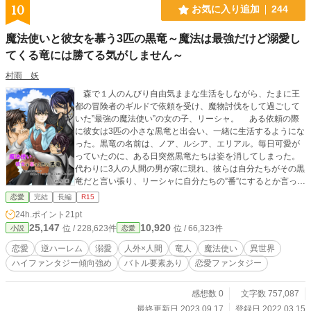
10
お気に入り追加
244
魔法使いと彼女を慕う3匹の黒竜～魔法は最強だけど溺愛し
てくる竜には勝てる気がしません～
村雨 妖
森で１人のんびり自由気ままな生活をしながら、たまに王
都の冒険者のギルドで依頼を受け、魔物討伐をして過ごして
いた”最強の魔法使い”の女の子、リーシャ。 ある依頼の際
に彼女は3匹の小さな黒竜と出会い、一緒に生活するようにな
った。黒竜の名前は、ノア、ルシア、エリアル。毎日可愛が
っていたのに、ある日突然黒竜たちは姿を消してしまった。
代わりに3人の人間の男が家に現れ、彼らは自分たちがその黒
竜だと言い張り、リーシャに自分たちの”番”にするとか言って
きて。 半信半疑で彼らを受け入れたリーシャだが、一緒に
恋愛
完結
長編
R15
過ごすうちにそれが本当の事だと思い始めた。彼らはリーシ
24h.ポイント
21pt
ャの気持ちなど関係なく自分たちの好きにふるまってくる。
25,147
10,920
位 / 228,623件
位 / 66,323件
小説
恋愛
リーシャは彼らの好意に鈍感ではあるけど、ちょっとした言
動にドキッとしたり、モヤモヤしてみたりて……お互いに振
恋愛
逆ハーレム
溺愛
人外×人間
竜人
魔法使い
異世界
り回し、振り回されの毎日に。のんびり自由気ままな生活を
ハイファンタジー傾向強め
バトル要素あり
恋愛ファンタジー
していたはずなのに、急に慌ただしい生活になってしまっ
て⁉ 3人との出会いを境にいろんな竜とも出会うことにな
り、関わりたくない竜と人間のいざこざにも巻き込まれてい
感想数 0
文字数 757,087
くことに！※”小説家になろう”でも公開しています。※表紙絵
最終更新日 2023.09.17
登録日 2022.03.15