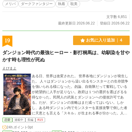
メリバ
ダークファンタジー
執着
耽美
文字数 6,851
最終更新日 2026.06.22
登録日 2026.06.22
19
お気に入り追加
4
ダンジョン時代の最強ヒーロー・影打桐馬は、幼馴染を甘や
かす時も理性が死ぬ
えびまよ
ある日、世界は改変された。 世界各地にダンジョンが発生し
た。 人々はダンジョンから這い出るモンスターとの生存競争
を強いられる様になった。勿論、自衛隊だって奮戦している
が絶望的に人手が足りない。政府は１つの選択を選ばざるを
得なかった。民間人の武装とダンジョンへの侵攻許可であ
る。だが、ダンジョンの攻略はまだ成ってはいない。しか
し、ある時ダンジョン内でモンスターを直接攻撃で倒した者
に天恵とも言える「スキル」が生まれる事が分かった。人類
の反撃が始まりある程度、安定した世界になった。 そして20
恋愛
連載中
長編
R15
年。 影打 桐馬はパチスロを打っていた。 職業はヒーローで
24h.ポイント
0pt
ある。