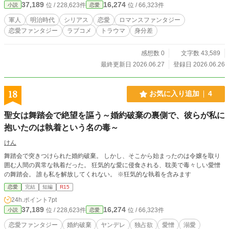
37,189
16,274
位 / 228,623件
位 / 66,323件
小説
恋愛
軍人
明治時代
シリアス
恋愛
ロマンスファンタジー
恋愛ファンタジー
ラブコメ
トラウマ
身分差
感想数 0
文字数 43,589
最終更新日 2026.06.27
登録日 2026.06.26
18
お気に入り追加
4
聖女は舞踏会で絶望を謳う～婚約破棄の裏側で、彼らが私に
抱いたのは執着という名の毒～
けん
舞踏会で突きつけられた婚約破棄。 しかし、そこから始まったのは令嬢を取り
囲む人間の異常な執着だった。 ​狂気的な愛に侵食される、耽美で毒々しい愛憎
の舞踏会。 誰も私を解放してくれない。 ※狂気的な執着を含みます
恋愛
完結
短編
R15
24h.ポイント
7pt
37,189
16,274
位 / 228,623件
位 / 66,323件
小説
恋愛
恋愛ファンタジー
婚約破棄
ヤンデレ
独占欲
愛憎
溺愛