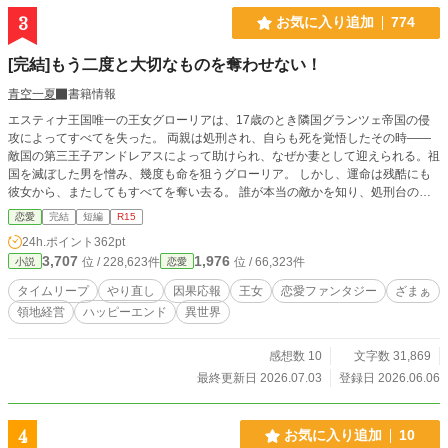
3
お気に入り追加
774
[完結]もう二度と大切なものを奪わせない！
青空一夏
書籍情報
エスティナ王国唯一の王女グローリアは、17歳のとき隣国グランツェ帝国の侵
攻によってすべてを失った。 両親は処刑され、自らも死を覚悟したその時――
敵国の第三王子アンドレアスによって助けられ、なぜか妻として迎えられる。祖
国を滅ぼした男を憎み、幾度も命を狙うグローリア。 しかし、運命は残酷にも
彼女から、またしてもすべてを奪い去る。 誰が本当の敵かを知り、処刑台の上
で死を迎えた次の瞬間、気が付くと彼女は五歳の頃へと戻っていた。 二度目の
恋愛
完結
短編
R15
人生では、もう誰も失いたくない。 家族も、祖国も――そして前世で憎み続け
24h.ポイント
362pt
た夫も。 滅びの運命を覆すため、王女グローリアは未来の知識を武器に動き出
3,707
1,976
位 / 228,623件
位 / 66,323件
小説
恋愛
す。 「まずは国を富ませ、どの国からも侵略されない基盤を作る。大切なもの
を守るのよ！」 グローリアはそう決意する。 これは、すべてを失った王女が
タイムリープ
やり直し
因果応報
王女
恋愛ファンタジー
ざまぁ
大切な人たちを守り抜くためのやり直しの物語。
領地経営
ハッピーエンド
異世界
感想数 10
文字数 31,869
最終更新日 2026.07.03
登録日 2026.06.06
4
お気に入り追加
10