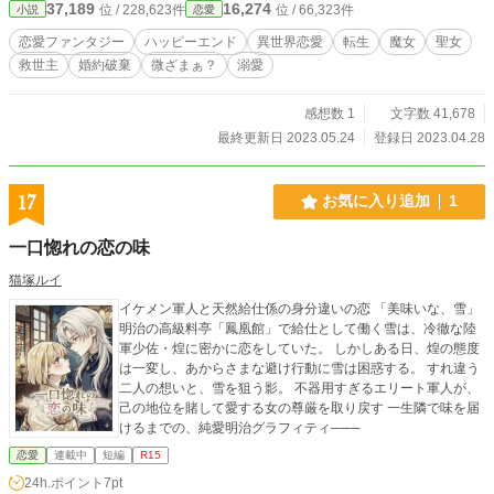
37,189
16,274
位 / 228,623件
位 / 66,323件
小説
恋愛
待って？ 「またないわよ。もう、文句の一つも言ってやらなきゃおさまらない
んだから！」 わたくしの身体を操ってそう王子にひとこと言いに行くと息巻い
恋愛ファンタジー
ハッピーエンド
異世界恋愛
転生
魔女
聖女
ている魔女カペラさんが登場して？ もうどうなってしまうのでしょう？
救世主
婚約破棄
微ざまぁ？
溺愛
感想数 1
文字数 41,678
最終更新日 2023.05.24
登録日 2023.04.28
17
お気に入り追加
1
一口惚れの恋の味
猫塚ルイ
イケメン軍人と天然給仕係の身分違いの恋 「美味いな、雪」
明治の高級料亭「鳳凰館」で給仕として働く雪は、冷徹な陸
軍少佐・煌に密かに恋をしていた。 しかしある日、煌の態度
は一変し、あからさまな避け行動に雪は困惑する。 すれ違う
二人の想いと、雪を狙う影。 不器用すぎるエリート軍人が、
己の地位を賭して愛する女の尊厳を取り戻す 一生隣で味を届
けるまでの、純愛明治グラフィティ───
恋愛
連載中
短編
R15
24h.ポイント
7pt