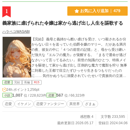
1
お気に入り追加
479
義家族に虐げられた令嬢は家から逃げ出し人生を謳歌する
ハラペコWASABI
【完結】 義母と義姉から酷い虐げを受け、いつ殺されるか分
からない日々を送っていた伯爵令嬢のマリー。 だがある満月
の夜、彼女の中に「４つの前世の記憶」と、母から受け継い
だ強大な『エルフの魔力』が覚醒する。 「まるで運命が逃げ
なさいって言ってるみたい」 前世の知識のひとつ、特殊メイ
クを駆使して家から逃げ出し 圧倒的な魔力で魔獣を狩り 無事
に到着した王都で目立たずひっそり生きるつもりだったの
に…… 気付かぬうちに溺愛されていたせいで貴族街の立派な
お屋敷に住むことに。 更には学園に通わないといけなくなっ
恋愛
完結
長編
R15
たりと予定外の出来事だらけ。 本人は気づいていないが、前
24h.ポイント
1,256pt
世からの縁に助けられ、チート魔力で無双する。 虐げられ令
1,007
567
位 / 228,623件
位 / 66,323件
小説
恋愛
嬢の華麗なる逆転劇が今はじまる！
恋愛
イケメン
恋愛ファンタジー
異世界
ざまぁ
感想数 4
文字数 233,595
最終更新日 2026.05.17
登録日 2024.04.06