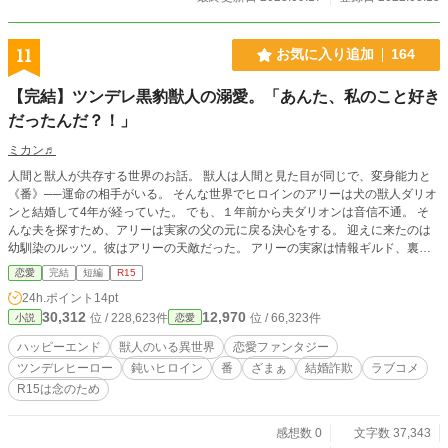
自作の作品です。
11
お気に入り追加
164
【完結】ツンデレ黒豹獣人の溺愛。「あんた、私のこと好き
だったんだ？！」
ミカン♬
人間と獣人が共存する世界のお話。 獣人は人間と見た目が同じで、変身能力と
《番》──運命の相手がいる。 そんな世界でヒロインのアリーは犬の獣人ダリオ
ンと結婚して4年が経っていた。 でも、１年前から夫ダリオンは音信不通。 そ
んな夫を探すため、アリーは実家の父の元に戻る決心をする。 迎えに来たのは
幼馴染のルッツ。彼はアリーの天敵だった。 アリーの実家は情報ギルド、裏で
は闇ギルドと恐れられている。 ギルドの情報で、やっと夫を見つけたアリーだ
恋愛
完結
短編
R15
ったが彼は《番》に出会っていた。 ラブコメです。軽い気持ちで読んで頂ける
24h.ポイント
14pt
と嬉しいです。 なろう様にも投稿
30,312
12,970
位 / 228,623件
位 / 66,323件
小説
恋愛
ハッピーエンド
獣人のいる異世界
恋愛ファンタジー
ツンデレヒーロー
鈍いヒロイン
番
ざまぁ
結婚詐欺
ラブコメ
R15は念のため
感想数 0
文字数 37,343