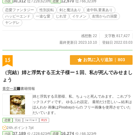
30,312
12,970
位 / 228,623件
位 / 66,323件
小説
恋愛
かりだった彼のために──。 ゲームの中で幼い頃から続く
不幸な人生を呪い、高貴な生命と引き換えにラスボスを復活
恋愛ファンタジー
性別反転
剣と魔法あり
途中BL要素あり
させてしまう悲劇の脇役、ドラコニス公爵家のアルファル
ハッピーエンド
一途な愛
じれ甘
イケメン
友情からの溺愛
ド。 ミラは性別を反転できるロストアイテムを手に入
ヤンデレ
れ、ミティストの舞台である魔法アカデミアへ入学する。
そして男としてアルファルドに近づく。 性別、名前、身
分…全てを偽り、貴方を幸せにしてみせます！！ 周りを振
感想数 22
文字数 817,427
り回す破天荒な主人公ミラと、彼女（彼）に翻弄される無気
最終更新日 2023.10.10
登録日 2022.03.03
力な悪役公爵の恋愛ファンタジー。 【旧 転生令嬢は悪役公
爵を救いたい！〜ラスボス復活を阻止して、推しのハッピー
エンドをつかみ取れ〜 】 ※ストックがなくなり次第ノロノ
15
お気に入り追加
803
ロ更新になるのでご了承下さい。 ※RPG要素はそこまでない
ですが、戦闘シーンが入りますのでご注意下さいませ。 ※Ｂ
（完結）姉と浮気する王太子様ー１回、私が死んでみせまし
Ｌ要素はありますが、ＢＬではありません。主人公の性別が
途中で女→男に変わるので付け足してあります。男として登
ょう
場していますが、女だと思いながら読んでもらえると楽しん
青空一夏
書籍情報
で頂けると思います。最終的にはまた変わる予定です。 ※フ
ァンタジーから恋愛に変更致しました。 ※９０話くらいま
姉と浮気する旦那様、私、ちょっと死んでみます。 これブラ
では全く甘さはありません。ほぼファンタジー寄りです。
ックコメディです。 ゆるふわ設定。 最初だけ悲しい→結末は
※Ｒ−１５からＲ−１８に変更するかもしれません。ご了承下
ほんわか 画像はPixabayからの フリー画像を使用させていた
さいませ。まだ未定ですが、話は（※）で区切りますので苦
だいています。
手な方は飛ばして下さいm(_ _)m ※ファンタジー系は初めて
恋愛
完結
ｼｮｰﾄｼｮｰﾄ
R15
書きますので、何卒温かくお見守り下さいませ。細かい描写
も苦手なので何卒宜しくお願い致します。
24h.ポイント
7pt
37,189
16,274
位 / 228,623件
位 / 66,323件
小説
恋愛