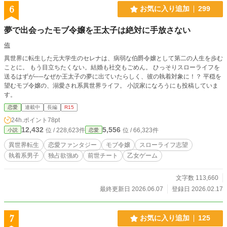
6
お気に入り追加
299
夢で出会ったモブ令嬢を王太子は絶対に手放さない
侑
異世界に転生した元大学生のセレナは、病弱な伯爵令嬢として第二の人生を歩む
ことに。 もう目立ちたくない。結婚も社交もごめん。 ひっそりスローライフを
送るはずが──なぜか王太子の夢に出ていたらしく、彼の執着対象に！？ 平穏を
望むモブ令嬢の、溺愛され系異世界ライフ。 小説家になろうにも投稿していま
す。
恋愛
連載中
長編
R15
24h.ポイント
78pt
12,432
5,556
位 / 228,623件
位 / 66,323件
小説
恋愛
異世界転生
恋愛ファンタジー
モブ令嬢
スローライフ志望
執着系男子
独占欲強め
前世チート
乙女ゲーム
文字数 113,660
最終更新日 2026.06.07
登録日 2026.02.17
7
お気に入り追加
125