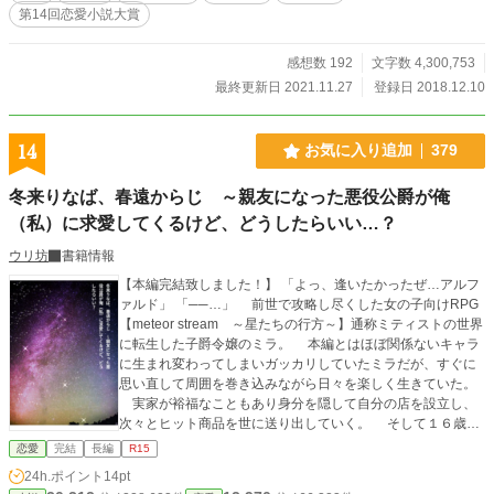
第14回恋愛小説大賞
感想数 192
文字数 4,300,753
最終更新日 2021.11.27
登録日 2018.12.10
14
お気に入り追加
379
冬来りなば、春遠からじ ～親友になった悪役公爵が俺
（私）に求愛してくるけど、どうしたらいい…？
ウリ坊
書籍情報
【本編完結致しました！】 「よっ、逢いたかったぜ…アルフ
ァルド」 「──…」 前世で攻略し尽くした女の子向けRPG
【meteor stream ～星たちの行方～】通称ミティストの世界
に転生した子爵令嬢のミラ。 本編とはほぼ関係ないキャラ
に生まれ変わってしまいガッカリしていたミラだが、すぐに
思い直して周囲を巻き込みながら日々を楽しく生きていた。
実家が裕福なこともあり身分を隠して自分の店を設立し、
次々とヒット商品を世に送り出していく。 そして１６歳の
成人に至るまで資金繰りの傍ら冒険者として活躍し、シリウ
恋愛
完結
長編
R15
スという偽名で周りから悟られることのないよう秘密裏に実
24h.ポイント
14pt
力も伸ばしていく。 趣味と実益を兼ね、ミティストで気が