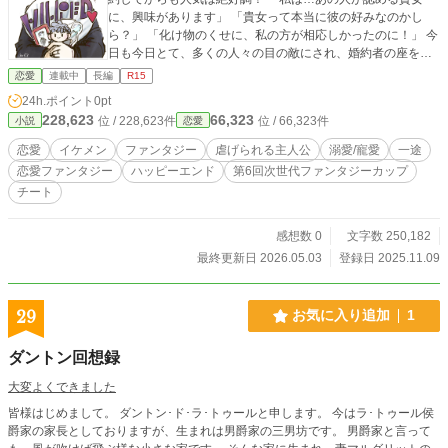
に、興味があります」 「貴女って本当に彼の好みなのかし
ら？」 「化け物のくせに、私の方が相応しかったのに！」 今
日も今日とて、多くの人々の目の敵にされ、婚約者の座を狙
われるも アンジュ・ブルナーは推しとの幸せを目指して戦い
恋愛
連載中
長編
R15
続ける。 「化け物こそ幸福を願う生き物だと思い出した。
24h.ポイント
0pt
だから、私の大事にしている"もの"を奪おうとするなら次は容
228,623
66,323
位 / 228,623件
位 / 66,323件
小説
恋愛
赦はしない」 これは自然美しい国ファラデウスで燃え上が
る、恋愛戦闘譚である。 『愛おしい君。結ばれるならば、喜
恋愛
イケメン
ファンタジー
虐げられる主人公
溺愛/寵愛
一途
んで"悪"に転じよう』
恋愛ファンタジー
ハッピーエンド
第6回次世代ファンタジーカップ
チート
感想数 0
文字数 250,182
最終更新日 2026.05.03
登録日 2025.11.09
29
お気に入り追加
1
ダントン回想録
大変よくできました
皆様はじめまして。 ダントン･ド･ラ･トゥールと申します。 今はラ･トゥール侯
爵家の家長としておりますが、生まれは男爵家の三男坊です。 男爵家と言って