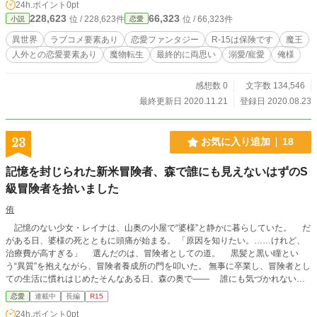
24h.ポイント
0pt
228,623
66,323
位 / 228,623件
位 / 66,323件
小説
恋愛
異世界
ラブコメ要素あり
恋愛ファンタジー
R-15は保険です
魔王
人外との恋愛要素あり
魔物転生
最終的に両思い
溺愛/寵愛
俺様
感想数 0
文字数 134,546
最終更新日 2020.11.21
登録日 2020.08.23
23
お気に入り追加
18
記憶を封じられた新米冒険者、森で誰にも見えないはずのS
級冒険者を拾いました
侑
記憶のない少女・レイナは、山奥の小屋で“婆様”と静かに暮らしていた。 だ
がある日、婆様の死とともに頭痛が始まる。 「原因を知りたい。……けれど、
治療費が高すぎる」 選んだのは、冒険者としての道。 黒髪と黒い瞳とい
う“異質”を抱えながら、冒険者養成所の門を叩いた。 無事に卒業し、冒険者とし
ての生活に慣れはじめたそんなある日、森の奥で―― 誰にも気づかれないは
ずの、気配遮断中のS級冒険者と出会う。 銀の髪に金の瞳。誰もが目を奪う美
恋愛
連載中
長編
R15
貌を持ちながら、誰にも心を開かない孤高の青年。 「なぜ……お前には、俺が
24h.ポイント
0pt
見えた？」 それは偶然の邂逅か、それとも封印された記憶が導いた運命か。