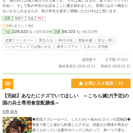
も、風が吹けば飛ぶ様な小さな家です。 そんな家に生まれ、妻マルグリットの
出会い、そして私の半生のお話をここに書き留めました。 皆様には少々物足り
ないかもしれませんが、私の半生を是非ご堪能いただければと思います。
恋愛
連載中
長編
R15
24h.ポイント
0pt
228,623
66,323
位 / 228,623件
位 / 66,323件
小説
恋愛
恋愛ファンタジー
男主人公
時代小説
貴族令嬢
切ない想い
ハッピーエンドでは無いかも
後半シリアス
なるべく全年齢
感想数 0
文字数 37,011
最終更新日 2026.02.11
登録日 2026.01.31
30
お気に入り追加
21
【完結】あなたにクズでいてほしい ～こちら滅び(予定)の
国の兵士専用食堂配膳係～
空野 碧舟
◆悪役クズヒーローと、したたか(＋病み)ヒロインの恋物語◆
事故で車ごと崖から転落したナギは、何故だか裸体の男女が
盛り上がっている最中のベッドに向かって、身一つで落ち