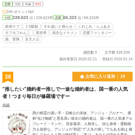
ですが背後に注意だったりシリアスだったりします。ご注意
恋愛
完結
長編
R15
ください イラスト：八色いんこ様 この話は小説家になろうさ
24h.ポイント
0pt
ん、カクヨムさんにも投稿しています。
228,623
66,323
位 / 228,623件
位 / 66,323件
小説
恋愛
師弟ラブ
ドS眼鏡
すれ違いと拗らせ
じれじれ・らぶあま
モフモフわんこ
異世界
残念なイケメン
恋愛ファンタジー
旅、冒険
女主人公
感想数 0
文字数 526,539
最終更新日 2020.02.21
登録日 2020.01.14
28
お気に入り追加
10
"推したい"婚約者ー推しで一途な婚約者は、国一番の人気
者！つまり毎日が修羅場ですー
烏賊
西の精霊の遣い手・召喚公の末妹、アンジュ・ブルナー。 通
称”化け物娘”と悪名高い彼女の婚約者は、国一番の人気者アル
フレード・ランゲ。 容姿最高、人格良し、頭も身体・運動能
力も抜群な、アンジュの”初恋”で”人生の推し”でもある彼は 婚
約してからも人気は絶好調！ 「私は…あの人が認める貴女