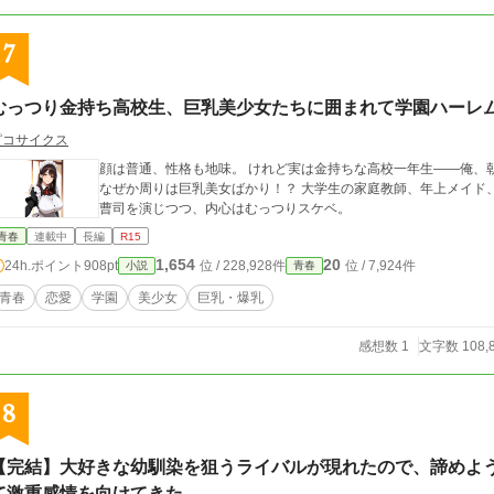
7
むっつり金持ち高校生、巨乳美少女たちに囲まれて学園ハーレ
ピコサイクス
顔は普通、性格も地味。 けれど実は金持ちな高校一年生――俺、朝倉健斗。 学校では埋もれキャ
なぜか周りは巨乳美女ばかり！？ 大学生の家庭教師、年上メイド、同級生
曹司を演じつつ、内心はむっつりスケベ。
青春
連載中
長編
R15
1,654
20
24h.ポイント
908pt
位 / 228,928件
位 / 7,924件
小説
青春
青春
恋愛
学園
美少女
巨乳・爆乳
感想数 1
文字数 108,
8
【完結】大好きな幼馴染を狙うライバルが現れたので、諦めよ
て激重感情を向けてきた。