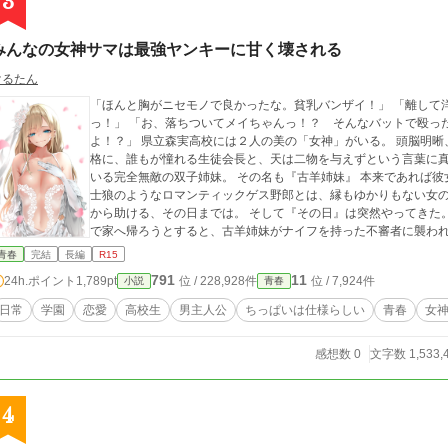
3
みんなの女神サマは最強ヤンキーに甘く壊される
けるたん
「ほんと胸がニセモノで良かったな。貧乳バンザイ！」 「離して
っ！」 「お、落ちついてメイちゃんっ！？ そんなバットで殴ったら死んじゃう！？ オオカミくんが死んじゃう
よ！？」 県立森実高校には２人の美の「女神」がいる。 頭脳明晰、容姿端麗、誰に対しても優しい聖女のような性
格に、誰もが憧れる生徒会長と、天は二物を与えずという言葉に
いる完全無敵の双子姉妹。 その名も『古羊姉妹』 本来であれば彼女の視界にすら入らないはずの少年Ｂである大神
士狼のようなロマンティックゲス野郎とは、縁もゆかりもない女の子のはずだった。 ―
から助ける、その日までは。 そして『その日』は突然やってきた。 ある日、夜遊びで帰りが遅くなった士狼が急い
で家へ帰ろうとすると、古羊姉妹がナイフを持った不審者に襲われている場面
出すも、古羊姉妹の妹君である『古羊洋子』は助けることに成功
青春
完結
長編
R15
をザックリ斬りつけられてしまう。 何とか不審者を撃退し、急いで応急処置をしようと士狼は芽衣の身体を抱き上
791
11
24h.ポイント
1,789pt
位 / 228,928件
位 / 7,924件
小説
青春
げた……その時だった！ ――彼女の胸元から冗談みたいにバカデカい胸パッドが転げ落ちたのは。 そう、彼女は嘘
で塗り固められた虚乳（きょにゅう）の持ち主だったのだ！ 意識を取り戻した芽衣（Aカップ）は【乙女の秘密】
日常
学園
恋愛
高校生
男主人公
ちっぱいは仕様らしい
青春
女
を知られたことに発狂し、士狼を亡き者にするべく、その場で士狼に襲い掛かる。 士狼は
か逃げることには成功するが翌日、芽衣の策略にハマり生徒会に強制入部させられ
感想数 0
文字数 1,533,
理難題を解決する大神士狼の受難の日々が始まった。 が、この時の古羊姉妹はまだ知らなかったのだ。 彼の蜂蜜の
ように甘い優しさが自分たち姉妹をどんどん狂わせていくことに。 ※【カクヨム】にて編掲載中。【ネオページ
4