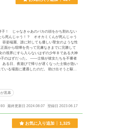
洋子！ じゃなきゃあのバカの頭をかち割れない
真正面から喧嘩を売って完膚なきまでに完勝して
―士狼が彼女たちを不審者
に遭遇したのだ。 助け出そうと駆け
したが、姉君であり『古羊芽衣』は不審者に胸元
神が黒幕
洋子の協力もあり、何と
る事に。 こうして古羊芽衣の無
493
最終更新日 2024.08.07
登録日 2023.06.17
】
にて序盤のみお試し掲載中。【Nolaノベル】【Tales】にて完全版を公開中。 イラスト担当：さんさん
お気に入り追加
1,325