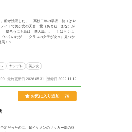
。船が沈没した。 高校二年の早坂 啓（はや
スメイトで美少女の天音 愛（あまね まな）が
していくのだが……クラスの女子が次々に見つか
いに発展！？
デレ
ヤンデレ
美少女
700
最終更新日 2026.05.31
登録日 2022.11.12
お気に入り追加
76
話
る予定だったのに、超イケメンのサッカー部の柊