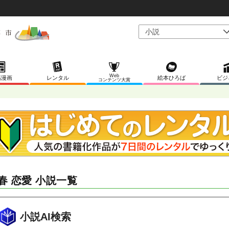
Web
稿漫画
レンタル
絵本ひろば
ビジ
コンテンツ大賞
春 恋愛 小説一覧
小説AI検索