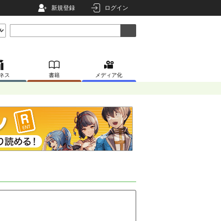
新規登録
ログイン
ネス
書籍
メディア化