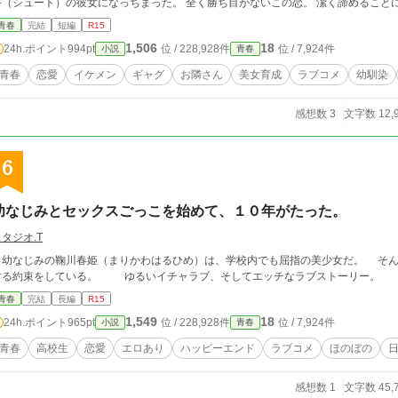
斗（シュート）の彼女になっちまった。 全く勝ち目がないこの恋。 潔く諦め
青春
完結
短編
R15
1,506
18
24h.ポイント
994pt
位 / 228,928件
位 / 7,924件
小説
青春
青春
恋愛
イケメン
ギャグ
お隣さん
美女育成
ラブコメ
幼馴染
感想数 3
文字数 12,
6
幼なじみとセックスごっこを始めて、１０年がたった。
タジオ.T
幼なじみの鞠川春姫（まりかわはるひめ）は、学校内でも屈指の美少女だ。 そん
する約束をしている。 ゆるいイチャラブ、そしてエッチなラブストーリー。
青春
完結
長編
R15
1,549
18
24h.ポイント
965pt
位 / 228,928件
位 / 7,924件
小説
青春
青春
高校生
恋愛
エロあり
ハッピーエンド
ラブコメ
ほのぼの
感想数 1
文字数 45,