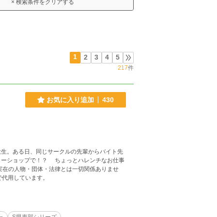
× 検索条件をクリアする
1
2
3
4
5
217
件
お気に入り追加
430
生。ある日、同じサークルの先輩からバイト先
ちょっとハレンチなお仕事
実在の人物・団体・法律とは一切関係ありませ
ニで代用しています。