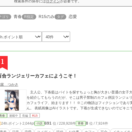
検索条件の保存には
ログイン
が必要です。
青春
R15のみ
恋愛
テゴリ
R指定
タグ
1
百合ランジェリーカフェにようこそ！
楠富 つかさ
主人公、下条藍はバイトを探すちょっと胸が大きい普通の女子大
を紹介してもらうのだが、そこは男子禁制のカフェ併設ランジェリーショップで！？ 
カフェライフ、始まります！！ ※この物語はフィクションであり
ん。 表紙画像はAIイラストです。下着が生成できないのでビキ
青春
連載中
長編
R15
691
8
24h.ポイント
2,044pt
位 / 228,928件
位 / 7,924件
小説
青春