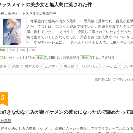
クラスメイトの美少女と無人島に流された件
桜井正宗@オートスキル第1巻発売中
修学旅行で離島へ向かう最中――悪天候に見舞われ、台風が直撃
さか てつ）は、気づくと砂浜で寝ていた。周囲を見渡すとクラ
隣に倒れていた。 どうやら、漂流して流されていたようだった。 帰ろうにも島は『無人島』。 しばらくは
島で生きていくしかなくなった。天音と共に無人島サバイバルを
り、やがてハーレムに。 男一人と女子十五人で……取り合
青春
完結
長編
R15
1,295
17
24h.ポイント
1,136pt
位 / 228,928件
位 / 7,924件
小説
青春
青春
恋愛
男主人公
コメディ
無人島
サバイバル
ハーレム
ツン
感想数 15
文字数 578,
5
大好きな幼なじみが超イケメンの彼女になったので諦めたって
家紋武範
大好きな幼なじみの奈都（なつ）。 高校に入ったら告白してラブラブカップルにな