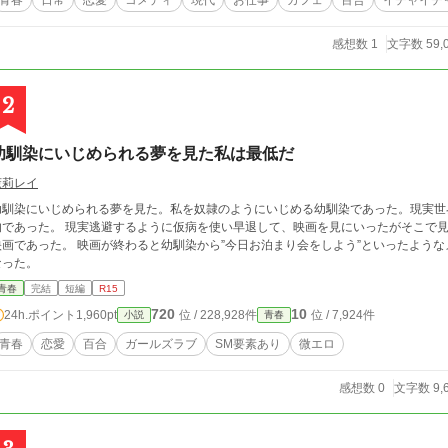
青春
日常
恋愛
コメディ
現代
お仕事
カフェ
百合
イチャイチ
感想数 1
文字数 59,
2
幼馴染にいじめられる夢を見た私は最低だ
茉莉レイ
幼馴染にいじめられる夢を見た。私を奴隷のようにいじめる幼馴染であった。現実世
実逃避するように仮病を使い早退して、映画を見にいったがそこで見ることになった映画は夢で見たのと同じ種類の
 映画が終わると幼馴染から”今日お泊まり会をしよう”といったようなメッセージが届いており、18時に私の家集合と
なった。
青春
完結
短編
R15
720
10
24h.ポイント
1,960pt
位 / 228,928件
位 / 7,924件
小説
青春
青春
恋愛
百合
ガールズラブ
SM要素あり
微エロ
感想数 0
文字数 9,