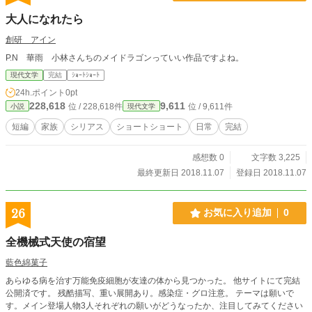
大人になれたら
創研 アイン
P.N 華雨 小林さんちのメイドラゴンっていい作品ですよね。
現代文学
完結
ｼｮｰﾄｼｮｰﾄ
24h.ポイント
0pt
228,618
9,611
位 / 228,618件
位 / 9,611件
小説
現代文学
短編
家族
シリアス
ショートショート
日常
完結
感想数 0
文字数 3,225
最終更新日 2018.11.07
登録日 2018.11.07
26
お気に入り追加
0
全機械式天使の宿望
藍色綿菓子
あらゆる病を治す万能免疫細胞が友達の体から見つかった。 他サイトにて完結
公開済です。 残酷描写、重い展開あり。感染症・グロ注意。 テーマは願いで
す。メイン登場人物3人それぞれの願いがどうなったか、注目してみてください