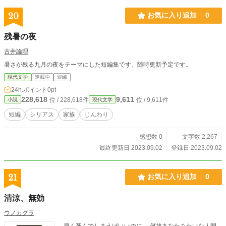
20
お気に入り追加
0
残暑の夜
古井論理
暑さが残る九月の夜をテーマにした短編集です。随時更新予定です。
現代文学
連載中
短編
24h.ポイント
0pt
228,618
9,611
位 / 228,618件
位 / 9,611件
小説
現代文学
短編
シリアス
家族
じんわり
感想数 0
文字数 2,267
最終更新日 2023.09.02
登録日 2023.09.02
21
お気に入り追加
0
清涼、無効
ウノカグラ
──早く死んでしまえばいいのに。 何故あなたみたいな人間