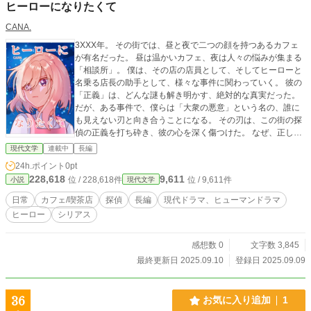
ヒーローになりたくて
CANA.
3XXX年。 その街では、昼と夜で二つの顔を持つあるカフェ
が有名だった。 昼は温かいカフェ、夜は人々の悩みが集まる
「相談所」。 僕は、その店の店員として、そしてヒーローと
名乗る店長の助手として、様々な事件に関わっていく。 彼の
「正義」は、どんな謎も解き明かす、絶対的な真実だった。
だが、ある事件で、僕らは「大衆の悪意」という名の、誰に
も見えない刃と向き合うことになる。 その刃は、この街の探
偵の正義を打ち砕き、彼の心を深く傷つけた。 なぜ、正しい
はずの正義は、僕らを傷つけたのか？ そして、この街に潜む
現代文学
連載中
長編
本当の悪意とは？ 今、僕らの物語が始まる。
24h.ポイント
0pt
228,618
9,611
位 / 228,618件
位 / 9,611件
小説
現代文学
日常
カフェ/喫茶店
探偵
長編
現代ドラマ、ヒューマンドラマ
ヒーロー
シリアス
感想数 0
文字数 3,845
最終更新日 2025.09.10
登録日 2025.09.09
36
お気に入り追加
1