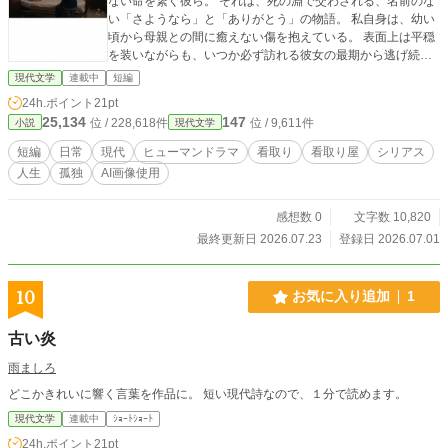
ない命を繋ぐ彼ら。 それは、死の淵で交わされる、名前のな
い「さようなら」と「ありがとう」の物語。 私自身は、幼い
頃から母親との間に癒えない傷を抱えている。 表面上は平穏
を装いながらも、いつか必ず訪れる彼女の最期から逃げ続け
ていた。 看取り屋として数多の命を見届けた私が、最後にた
現代文学
連載中
短編
どり着く場所とは――。 連作短編形式で綴る、看取り屋の記
24h.ポイント
21pt
録。 私たちが、最期の瞬間に見つけるもの。 ――最期を迎え
25,134
147
位 / 228,618件
位 / 9,611件
小説
現代文学
る人々の数だけ、人生がある。看取り屋の私が歩む、連作短
編形式の記録です。
短編
日常
現代
ヒューマンドラマ
看取り
看取り屋
シリアス
人生
孤独
AI画像使用
感想数 0
文字数 10,820
最終更新日 2026.07.23
登録日 2026.07.01
10
お気に入り追加
1
古い炎
雨ましろ
どこかきれいに響く言葉を作品に。 短い現代詩なので、１分で読めます。
現代文学
連載中
ｼｮｰﾄｼｮｰﾄ
24h.ポイント
21pt