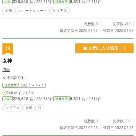
228,618
9,611
位 / 228,618件
位 / 9,611件
小説
現代文学
短編
ショートショート
シリアス
感想数 0
文字数 411
最終更新日 2020.07.07
登録日 2020.07.07
19
お気に入り追加
1
女神
四季
女神の詩です。
現代文学
完結
ｼｮｰﾄｼｮｰﾄ
24h.ポイント
0pt
228,618
9,611
位 / 228,618件
位 / 9,611件
小説
現代文学
シリアス
女神
詩
感想数 0
文字数 231
最終更新日 2022.02.25
登録日 2022.02.25