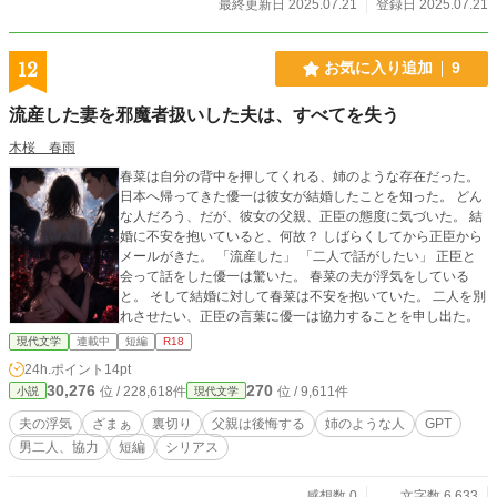
最終更新日 2025.07.21
登録日 2025.07.21
12
お気に入り追加
9
流産した妻を邪魔者扱いした夫は、すべてを失う
木桜 春雨
春菜は自分の背中を押してくれる、姉のような存在だった。
日本へ帰ってきた優一は彼女が結婚したことを知った。 どん
な人だろう、だが、彼女の父親、正臣の態度に気づいた。 結
婚に不安を抱いていると、何故？ しばらくしてから正臣から
メールがきた。 「流産した」 「二人で話がしたい」 正臣と
会って話をした優一は驚いた。 春菜の夫が浮気をしている
と。 そして結婚に対して春菜は不安を抱いていた。 二人を別
れさせたい、正臣の言葉に優一は協力することを申し出た。
現代文学
連載中
短編
R18
24h.ポイント
14pt
30,276
270
位 / 228,618件
位 / 9,611件
小説
現代文学
夫の浮気
ざまぁ
裏切り
父親は後悔する
姉のような人
GPT
男二人、協力
短編
シリアス
感想数 0
文字数 6,633