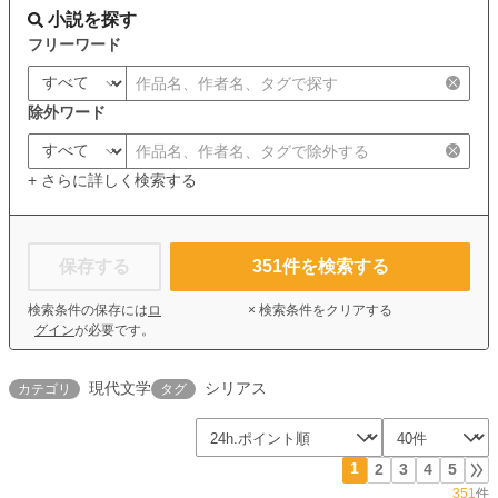
小説を探す
フリーワード
除外ワード
+ さらに詳しく検索する
保存する
351
件を検索する
検索条件の保存には
ロ
× 検索条件をクリアする
グイン
が必要です。
現代文学
シリアス
カテゴリ
タグ
1
2
3
4
5
351
件