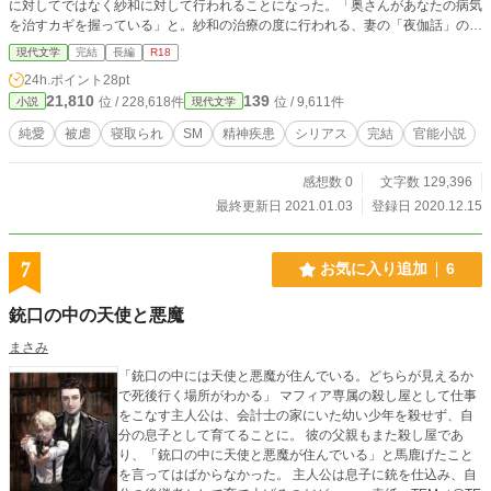
に対してではなく紗和に対して行われることになった。「奥さんがあなたの病気
を治すカギを握っている」と。紗和の治療の度に行われる、妻の「夜伽話」のお
陰なのか、譲治は次第に妻の痴態や妻の手で性の機能を回復する。だが、どうし
現代文学
完結
長編
R18
てもフィニッシュできない。妻の中で思いを遂げることができず、「中折れ」を
24h.ポイント
28pt
繰り返してしまう。そのうちに妻が他人に抱かれる様を想像すると激しく勃起す
21,810
139
位 / 228,618件
位 / 9,611件
小説
現代文学
るようになるものの、妻の紗和が次第に門倉の「性戯」の虜になってゆくのでは
ないかという疑念に苛まれてゆく。そうしてついにＥＤの原因になったある疑惑
純愛
被虐
寝取られ
SM
精神疾患
シリアス
完結
官能小説
にたどりつくのだが・・・。 ノクターンノベルズさんに先行掲載中のもので
す。よろしくお付き合いください。
感想数 0
文字数 129,396
最終更新日 2021.01.03
登録日 2020.12.15
7
お気に入り追加
6
銃口の中の天使と悪魔
まさみ
「銃口の中には天使と悪魔が住んでいる。どちらが見えるか
で死後行く場所がわかる」 マフィア専属の殺し屋として仕事
をこなす主人公は、会計士の家にいた幼い少年を殺せず、自
分の息子として育てることに。 彼の父親もまた殺し屋であ
り、「銃口の中に天使と悪魔が住んでいる」と馬鹿げたこと
を言ってはばからなかった。 主人公は息子に銃を仕込み、自