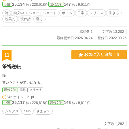
25,134
147
位 / 228,618件
位 / 9,611件
小説
現代文学
詩
純文学
ショートショート
ポエム
日常
シリアス
生きる
耽美的
現代詩
響く
感想数 1
文字数 13,202
最終更新日 2026.04.24
登録日 2022.09.26
11
お気に入り追加
9
筆禍逆転
柊
書いたことが災いになる。
現代文学
完結
ｼｮｰﾄｼｮｰﾄ
24h.ポイント
21pt
25,117
146
位 / 228,618件
位 / 9,611件
小説
現代文学
シリアス
SNS
ざまぁ？
文字数 1,292