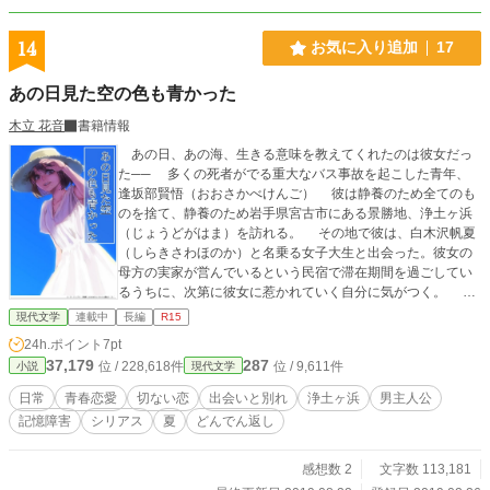
14
お気に入り追加
17
あの日見た空の色も青かった
木立 花音
書籍情報
あの日、あの海、生きる意味を教えてくれたのは彼女だっ
た── 多くの死者がでる重大なバス事故を起こした青年、
逢坂部賢悟（おおさかべけんご） 彼は静養のため全てのも
のを捨て、静養のため岩手県宮古市にある景勝地、浄土ヶ浜
（じょうどがはま）を訪れる。 その地で彼は、白木沢帆夏
（しらきさわほのか）と名乗る女子大生と出会った。彼女の
母方の実家が営んでいるという民宿で滞在期間を過ごしてい
るうちに、次第に彼女に惹かれていく自分に気がつく。 や
がて恋に落ちる二人。だが、重大な事故を起こしたという重
現代文学
連載中
長編
R15
苦しい過去が、罪の十字架となって彼の肩にのしかかる。
24h.ポイント
7pt
「二年だけ、待って欲しい」 悩み抜いた末に結論をだした
37,179
287
位 / 228,618件
位 / 9,611件
小説
現代文学
翌日。彼は、白木沢帆夏の驚愕の真実に触れる──。 ※表紙
絵はいぬちよ様からの頂きものです。 ※「景勝地 浄土ヶ浜」
日常
青春恋愛
切ない恋
出会いと別れ
浄土ヶ浜
男主人公
の挿絵はファル様。「告白」の挿絵は騰成から頂いたファン
記憶障害
シリアス
夏
どんでん返し
アートです。ありがとうございました。
感想数 2
文字数 113,181