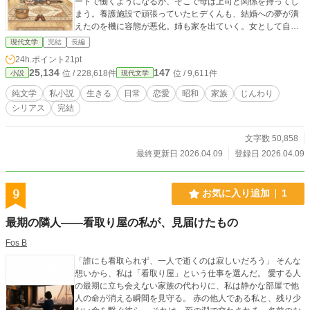
ートで働くようになるが、そこで母は上司と関係を持ってし
まう。養護施設で頑張っていたヒデくんも、結婚への夢が潰
えたのを機に容態が悪化。姉も家を出ていく。女として自身
の魅力に目覚めた母は、かつて自分を苦しめた夫への復讐心
現代文学
完結
長編
から、次々と男性との関係を深めていく。私は、変わってし
24h.ポイント
21pt
まった母の姿に戸惑い、苦しみ、同性愛に走りそうになる
25,134
147
位 / 228,618件
位 / 9,611件
小説
現代文学
が、初めての恋人である美由紀の存在に救われ、段々と自身
の生き方を確立していく。 やがて時が過ぎ、家族の形も変
純文学
私小説
生きる
日常
恋愛
昭和
家族
じんわり
わっていく。老いとともに変わり果てていく両親…その後、
シリアス
完結
父が亡くなり、私と母は、関係を修復し、濃密な時間を過ご
すが、母の死も近づいていた。 「母さんは父さんを愛して
いたの？」私の問いに対する母の答えとは…
文字数 50,858
最終更新日 2026.04.09
登録日 2026.04.09
9
お気に入り追加
1
最期の隣人——看取り屋の私が、見届けたもの
Fos B
「誰にも看取られず、一人で逝くのは寂しいだろう」 そんな
想いから、私は「看取り屋」という仕事を選んだ。 愛する人
の最期に立ち会えない家族の代わりに、私は静かな部屋で他
人の命が消える瞬間を見守る。 赤の他人である私と、残り少