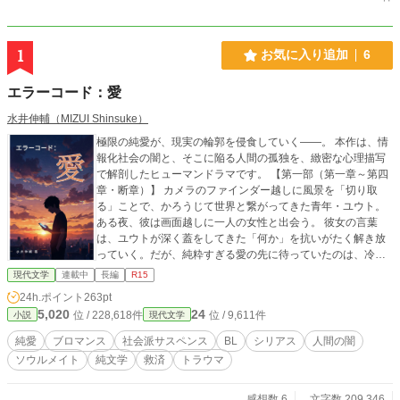
1
お気に入り追加
6
エラーコード：愛
水井伸輔（MIZUI Shinsuke）
極限の純愛が、現実の輪郭を侵食していく――。 本作は、情
報化社会の闇と、そこに陥る人間の孤独を、緻密な心理描写
で解剖したヒューマンドラマです。 【第一部（第一章～第四
章・断章）】 カメラのファインダー越しに風景を「切り取
る」ことで、かろうじて世界と繋がってきた青年・ユウト。
ある夜、彼は画面越しに一人の女性と出会う。 彼女の言葉
は、ユウトが深く蓋をしてきた「何か」を抗いがたく解き放
っていく。だが、純粋すぎる愛の先に待っていたのは、冷酷
な断崖だった――。 （※舞台となる東京の谷中、日暮里、谷
現代文学
連載中
長編
R15
根千の情景も、独自の文体と併せてお楽しみください） 【第
24h.ポイント
263pt
二部（第5章～）】 視点は突然、「もう一人の人物」へと移
5,020
24
位 / 228,618件
位 / 9,611件
小説
現代文学
行する。 ユウトとは別の場所で、別の孤独を抱えながら生き
てきた者。交わるはずのなかった二つの魂が、運命に引き寄
純愛
ブロマンス
社会派サスペンス
BL
シリアス
人間の闇
せられるように接近していく。 愛の「美しさ」だけでなく、
ソウルメイト
純文学
救済
トラウマ
そこに潜む生々しい「汚泥」と、それでも人を愛し続ける意
味を根源から問う物語です。 ■ 独自執筆メソッド【C.C.W.】
の実証作 本作は、著者が構築した独自の物語記述メソッド
感想数 6
文字数 209,346