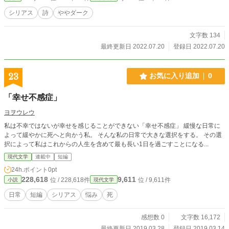
シリアス
詩
ややダーク
文字数 134
最終更新日 2022.07.20
登録日 2022.07.20
23
お気に入り追加
0
「幸せ不感症」
ヨヲウレウ
私は不幸ではないが幸せを感じることができない「幸せ不感症」 緩慢な日常に
よって緩やかに死へと向かう私。 そんな私の日常で大きな選択をする。 その選
択によって私はこれからの人生を含めて最も長い1日を過ごすことになる...
現代文学
連載中
短編
24h.ポイント
0pt
228,618
9,611
位 / 228,618件
位 / 9,611件
小説
現代文学
日常
短編
シリアス
悩み
死
感想数 0
文字数 16,172
最終更新日 2019.03.28
登録日 2019.03.14