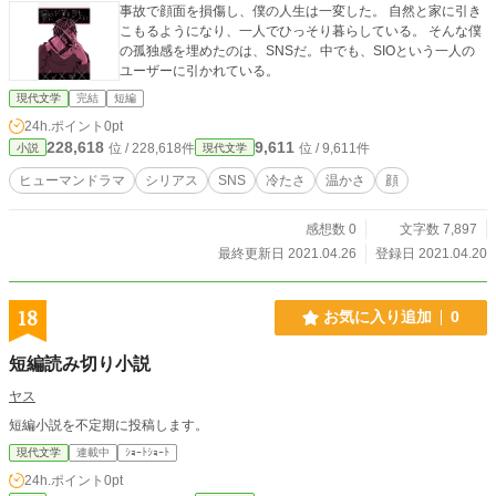
事故で顔面を損傷し、僕の人生は一変した。 自然と家に引き
こもるようになり、一人でひっそり暮らしている。 そんな僕
の孤独感を埋めたのは、SNSだ。中でも、SIOという一人の
ユーザーに引かれている。
現代文学
完結
短編
24h.ポイント
0pt
228,618
9,611
位 / 228,618件
位 / 9,611件
小説
現代文学
ヒューマンドラマ
シリアス
SNS
冷たさ
温かさ
顔
感想数 0
文字数 7,897
最終更新日 2021.04.26
登録日 2021.04.20
18
お気に入り追加
0
短編読み切り小説
ヤス
短編小説を不定期に投稿します。
現代文学
連載中
ｼｮｰﾄｼｮｰﾄ
24h.ポイント
0pt