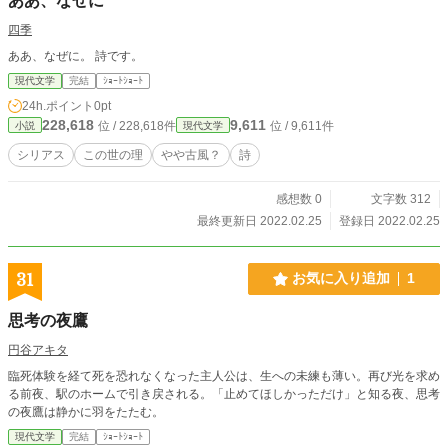
ああ、なぜに
四季
ああ、なぜに。 詩です。
現代文学
完結
ｼｮｰﾄｼｮｰﾄ
24h.ポイント
0pt
228,618
9,611
位 / 228,618件
位 / 9,611件
小説
現代文学
シリアス
この世の理
やや古風？
詩
感想数 0
文字数 312
最終更新日 2022.02.25
登録日 2022.02.25
31
お気に入り追加
1
思考の夜鷹
円谷アキタ
臨死体験を経て死を恐れなくなった主人公は、生への未練も薄い。再び光を求め
る前夜、駅のホームで引き戻される。「止めてほしかっただけ」と知る夜、思考
の夜鷹は静かに羽をたたむ。
現代文学
完結
ｼｮｰﾄｼｮｰﾄ