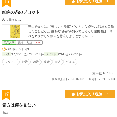
16
お気に入り追加
1
蜘蛛の糸のプロット
名古屋ゆりあ
事の始まりは、“美しい小説家”と“いとこ”の淫らな現場を目撃
したことだった 彼らの“秘密”を知ってしまった編集者は、そ
れをネタにして彼らを脅迫しようとするが…？
現代文学
完結
短編
R18
24h.ポイント
7pt
37,129
294
位 / 228,618件
位 / 9,611件
小説
現代文学
シリアス
純愛
恋愛
秘密
大人
ざまぁ
文字数 10,185
最終更新日 2026.07.03
登録日 2026.07.03
17
お気に入り追加
3
貴方は僕を見ない
有箱