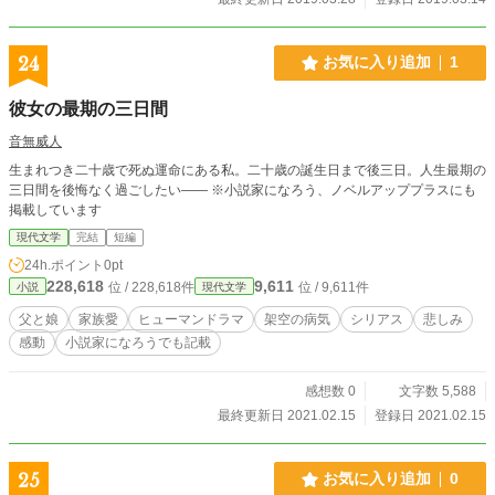
24
お気に入り追加
1
彼女の最期の三日間
音無威人
生まれつき二十歳で死ぬ運命にある私。二十歳の誕生日まで後三日。人生最期の
三日間を後悔なく過ごしたい―― ※小説家になろう、ノベルアッププラスにも
掲載しています
現代文学
完結
短編
24h.ポイント
0pt
228,618
9,611
位 / 228,618件
位 / 9,611件
小説
現代文学
父と娘
家族愛
ヒューマンドラマ
架空の病気
シリアス
悲しみ
感動
小説家になろうでも記載
感想数 0
文字数 5,588
最終更新日 2021.02.15
登録日 2021.02.15
25
お気に入り追加
0