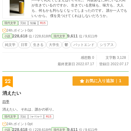
が生きているのですか。 生きている意味も、味方も、大人
も、何もかも判らなくなってしまったのです。 誰か一人でも
いいから。 僕を見つけてくれはしないだろうか。
現代文学
完結
短編
R15
24h.ポイント
0pt
228,618
9,611
位 / 228,618件
位 / 9,611件
小説
現代文学
純文学
日常
生きる
大学生
鬱
バットエンド
シリアス
感想数 0
文字数 3,128
最終更新日 2022.07.17
登録日 2022.07.17
22
お気に入り追加
1
消えたい
四季
消えたい。 それは、誰かの祈り。
現代文学
完結
ｼｮｰﾄｼｮｰﾄ
R15
24h.ポイント
0pt
228,618
9,611
位 / 228,618件
位 / 9,611件
小説
現代文学