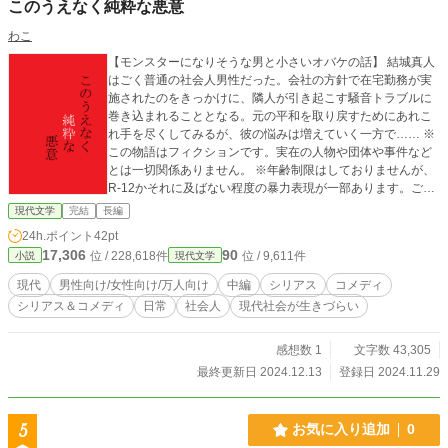
このうえなく純粋な悪意
わこ
【モンスターになりそうな男と小さいオバケの話】 結城真人
はごく普通の社会人男性だった。会社の方針で在宅勤務が実
施されたのをきっかけに、隣人が引き起こす騒音トラブルに
巻き込まれることとなる。元の平和を取り戻すためにあれこ
れ手を尽くしてみるが、彼の悩みは増えていく一方で…… ※
この物語はフィクションです。実在の人物や団体や事件など
とは一切関係ありません。 ※年齢制限はしておりませんが、
R-12かそれに及ばない程度の暴力表現が一部あります。ご覧
になる際はご注意くださいませ。
現代文学
完結
長編
24h.ポイント
42pt
17,306
90
位 / 228,618件
位 / 9,611件
小説
現代文学
現代
男性向け/女性向け/万人向け
中編
シリアス
コメディ
シリアス＆コメディ
日常
社会人
現代社会が生きづらい
感想数 1
文字数 43,305
最終更新日 2024.12.13
登録日 2024.11.29
5
お気に入り追加
0