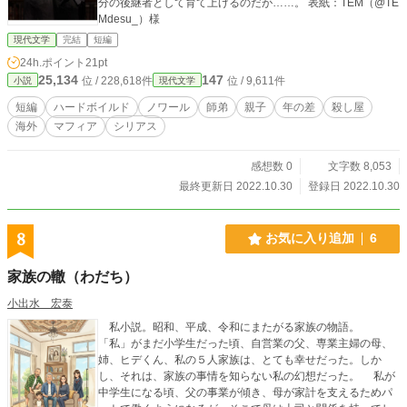
分の後継者として育て上げるのだが……。 表紙：TEM（@TE
Mdesu_）様
現代文学
完結
短編
24h.ポイント
21pt
25,134
147
位 / 228,618件
位 / 9,611件
小説
現代文学
短編
ハードボイルド
ノワール
師弟
親子
年の差
殺し屋
海外
マフィア
シリアス
感想数 0
文字数 8,053
最終更新日 2022.10.30
登録日 2022.10.30
8
お気に入り追加
6
家族の轍（わだち）
小出水 宏泰
私小説。昭和、平成、令和にまたがる家族の物語。
「私」がまだ小学生だった頃、自営業の父、専業主婦の母、
姉、ヒデくん、私の５人家族は、とても幸せだった。しか
し、それは、家族の事情を知らない私の幻想だった。 私が
中学生になる頃、父の事業が傾き、母が家計を支えるためパ