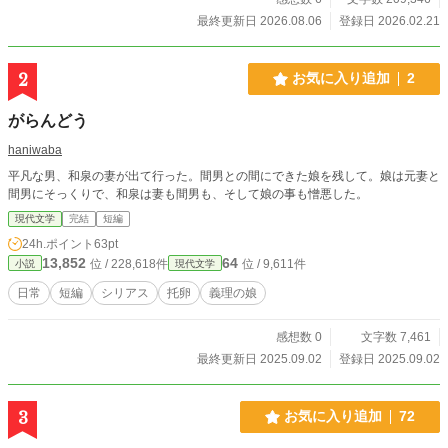
「C.C.W.」を用いて執筆されています。文章の構造や視点移
最終更新日 2026.08.06
登録日 2026.02.21
動を緻密に設計し、読者の認知と深層心理へ直接的に訴えか
ける、全く新しい読書体験を提供します。※本メソッドは、A
I生成や外部プログラミング等の演算ツールを一切使用せず、
2
お気に入り追加
2
筆者自身の脳内回路のみで構築・稼働する「生身の執筆シス
テム」です。 ■ 生成AIの利用方針 生成AIは、調査・資料整
がらんどう
理・分析・校正補助のためにのみ使用しています。作品の着
想、構成、文体、表現、本文執筆などの創作は、すべて著者
haniwaba
本人が行っています。生成AIは補助的用途に限って使用して
平凡な男、和泉の妻が出て行った。間男との間にできた娘を残して。娘は元妻と
おり、創作上の判断および本文執筆はすべて著者本人が行っ
間男にそっくりで、和泉は妻も間男も、そして娘の事も憎悪した。
ています。 ※本作はアルファポリス、TALES、カクヨムに重
複掲載しております。 著作権はすべて著者に帰属します。 内
現代文学
完結
短編
容の無断転載、複製、および生成AIへの学習利用を固く禁じ
24h.ポイント
63pt
ます。 ©2026 Shinsuke Mizui All rights reserved.
13,852
64
位 / 228,618件
位 / 9,611件
小説
現代文学
日常
短編
シリアス
托卵
義理の娘
感想数 0
文字数 7,461
最終更新日 2025.09.02
登録日 2025.09.02
3
お気に入り追加
72