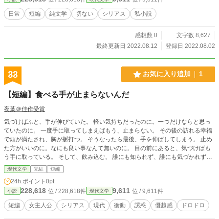
独白形式の私小説です。 エッセイではないので、くれぐれもお間違いないよう
に存じます。 というわけで、長々と失礼しました。 読んでいただいた方に、
日常
短編
純文学
切ない
シリアス
私小説
ほんの少しでも何かが伝われば、作者として幸甚の極みです。
感想数 0
文字数 8,627
最終更新日 2022.08.12
登録日 2022.08.02
33
お気に入り追加
1
【短編】食べる手が止まらないんだ
夜葉＠佳作受賞
気づけばふと、手が伸びていた。 軽い気持ちだったのに。一つだけならと思っ
ていたのに。 一度手に取ってしまえばもう、止まらない。 その後の訪れる幸福
で頭が満たされ、胸が脈打つ。 そうなったら最後、手を伸ばしてしまう。 止め
た方がいいのに。なにも良い事なんて無いのに。 目の前にあると、気づけばも
う手に取っている。 そして、飲み込む。 誰にも知られず、誰にも気づかれず。
食べる手が、止まらなくなっていく。 ※この作品は下記サイトでも掲載中で
現代文学
完結
短編
す。 なろう https://ncode.syosetu.com/n9805hn/ ノベプラ
24h.ポイント
0pt
https://novelup.plus/story/559274704 アルファポリス https://www.alphapo
228,618
9,611
位 / 228,618件
位 / 9,611件
小説
現代文学
lis.co.jp/novel/337904610/38612278 カクヨム https://kakuyomu.jp/w
orks/16816927859096991665
短編
女主人公
シリアス
現代
衝動
誘惑
優越感
ドロドロ