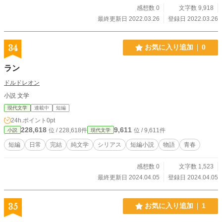
感想数 0
文字数 9,918
最終更新日 2022.03.26
登録日 2022.03.26
34
お気に入り追加
0
ラン
ドルドレオン
小説 文学
現代文学
連載中
短編
24h.ポイント
0pt
228,618
9,611
位 / 228,618件
位 / 9,611件
小説
現代文学
短編
日常
完結
純文学
シリアス
短編小説
物語
青春
感想数 0
文字数 1,523
最終更新日 2024.04.05
登録日 2024.04.05
35
お気に入り追加
1