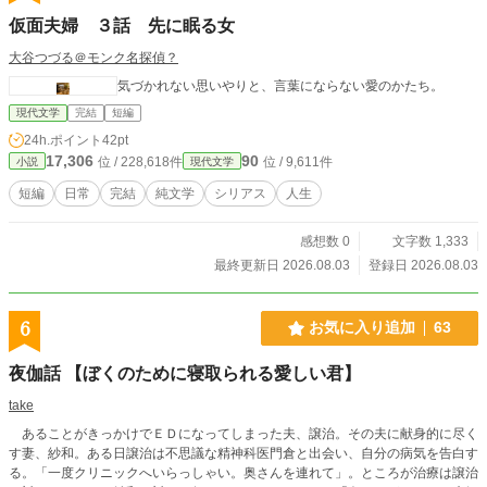
仮面夫婦 ３話 先に眠る女
大谷つづる＠モンク名探偵？
気づかれない思いやりと、言葉にならない愛のかたち。
現代文学
完結
短編
24h.ポイント
42pt
17,306
90
位 / 228,618件
位 / 9,611件
小説
現代文学
短編
日常
完結
純文学
シリアス
人生
感想数 0
文字数 1,333
最終更新日 2026.08.03
登録日 2026.08.03
6
お気に入り追加
63
夜伽話 【ぼくのために寝取られる愛しい君】
take
あることがきっかけでＥＤになってしまった夫、譲治。その夫に献身的に尽く
す妻、紗和。ある日譲治は不思議な精神科医門倉と出会い、自分の病気を告白す
る。「一度クリニックへいらっしゃい。奥さんを連れて」。ところが治療は譲治