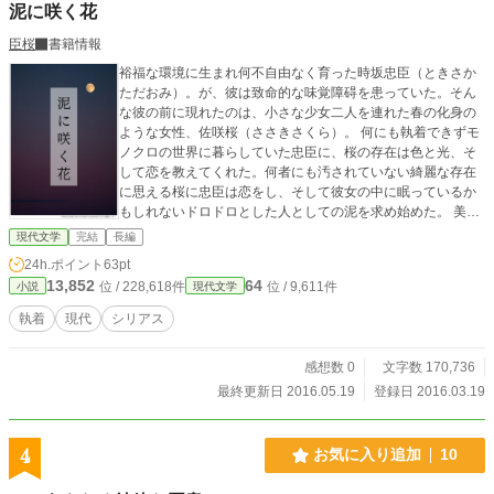
泥に咲く花
臣桜
書籍情報
裕福な環境に生まれ何不自由なく育った時坂忠臣（ときさか
ただおみ）。が、彼は致命的な味覚障碍を患っていた。そん
な彼の前に現れたのは、小さな少女二人を連れた春の化身の
ような女性、佐咲桜（ささきさくら）。 何にも執着できずモ
ノクロの世界に暮らしていた忠臣に、桜の存在は色と光、そ
して恋を教えてくれた。何者にも汚されていない綺麗な存在
に思える桜に忠臣は恋をし、そして彼女の中に眠っているか
もしれないドロドロとした人としての泥を求め始めた。 美し
く完璧であるように見える二人の美男美女の心の底にある、
現代文学
完結
長編
人の泥とは。 ※ 表紙はかんたん表紙メーカーで作成しまし
24h.ポイント
63pt
た
13,852
64
位 / 228,618件
位 / 9,611件
小説
現代文学
執着
現代
シリアス
感想数 0
文字数 170,736
最終更新日 2016.05.19
登録日 2016.03.19
4
お気に入り追加
10