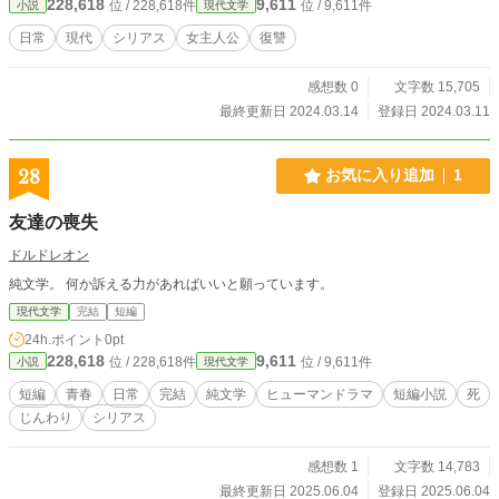
228,618
9,611
位 / 228,618件
位 / 9,611件
小説
現代文学
日常
現代
シリアス
女主人公
復讐
感想数 0
文字数 15,705
最終更新日 2024.03.14
登録日 2024.03.11
28
お気に入り追加
1
友達の喪失
ドルドレオン
純文学。 何か訴える力があればいいと願っています。
現代文学
完結
短編
24h.ポイント
0pt
228,618
9,611
位 / 228,618件
位 / 9,611件
小説
現代文学
短編
青春
日常
完結
純文学
ヒューマンドラマ
短編小説
死
じんわり
シリアス
感想数 1
文字数 14,783
最終更新日 2025.06.04
登録日 2025.06.04