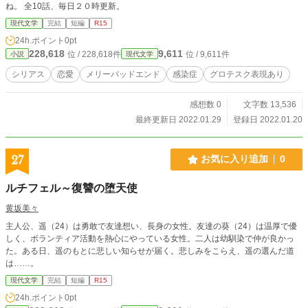
ね。 全10話、毎日２０時更新。
現代文学
完結
短編
R15
24h.ポイント
0pt
228,618
9,611
位 / 228,618件
位 / 9,611件
小説
現代文学
シリアス
恋愛
メリーバッドエンド
感染症
グロテスク表現あり
感想数 0
文字数 13,536
最終更新日 2022.01.29
登録日 2022.01.20
27
お気に入り追加
0
ルチフェル～復讐の堕天使
黄坂美々
主人公、遥（24）は勇敢で友達想い、長身の女性。友達の葵（24）は温厚で優
しく、ボランティア活動を熱心にやっている女性。二人は幼馴染で仲が良かっ
た。ある日、遥のもとに悲しい知らせが届く。悲しみをこらえ、遥の選んだ道
は……。
現代文学
完結
短編
R15
24h.ポイント
0pt