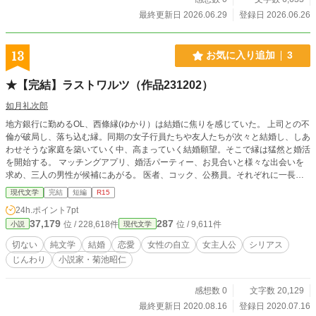
最終更新日 2026.06.29
登録日 2026.06.26
13
お気に入り追加
3
★【完結】ラストワルツ（作品231202）
如月礼次郎
地方銀行に勤めるOL、西條縁(ゆかり）は結婚に焦りを感じていた。 上司との不
倫が破局し、落ち込む縁。同期の女子行員たちや友人たちが次々と結婚し、しあ
わせそうな家庭を築いていく中、高まっていく結婚願望。そこで縁は猛然と婚活
を開始する。 マッチングアプリ、婚活パーティー、お見合いと様々な出会いを
求め、三人の男性が候補にあがる。 医者、コック、公務員。それぞれに一長一
短があり、中々結婚相手を選べない縁。価値観が多様化する現代において、女性
現代文学
完結
短編
R15
の立場で考える結婚観と、男性の考える結婚の意識の相違。 男女同権が叫ばれ
24h.ポイント
7pt
る中で、いかに女性が自立することが困難なのか、その矛盾を探る。
37,179
287
位 / 228,618件
位 / 9,611件
小説
現代文学
切ない
純文学
結婚
恋愛
女性の自立
女主人公
シリアス
じんわり
小説家・菊池昭仁
感想数 0
文字数 20,129
最終更新日 2020.08.16
登録日 2020.07.16