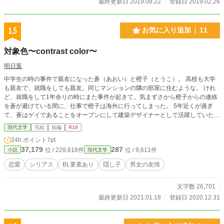
最終更新日 2019.08.22
登録日 2019.02.26
15
お気に入り追加
11
対象色〜contrast color〜
明日葉
中学生の時の事件で親友になった蒼（あおい）と橙子（とうこ）。 高校も大学
も親友で、就職をしても親友。同じマンションの隣の部屋に住むような。 けれ
ど、就職をして1年余りの時にまた事件が起きて。気まずさから橙子からの連絡
を蒼が避けている間に、仕事で橙子は海外に行ってしまった。 5年近くが過ぎ
て、蒼はゲイであることをオープンにして建築デザイナーとして活躍していた。
弱点も進んで公にしてしまえば怖くはない、と。ただ、ずっと恋人も、関係だけ
現代文学
完結
短編
R18
を結ぶ相手もいない生活は、女性除けのためにゲイだと言っているのではなどと
24h.ポイント
7pt
言う憶測まで生んでいた。 そして、仕事で訪れた会社で、橙子と再会する。音
37,179
287
位 / 228,618件
位 / 9,611件
小説
現代文学
信不通のままで、愛想も尽かされたのだと思っていたのに変わらない様子、そし
て親友だと言い切る橙子に蒼は…
恋愛
シリアス
BL要素あり
隠し子
男女の友情
文字数 26,701
最終更新日 2021.01.18
登録日 2020.12.31