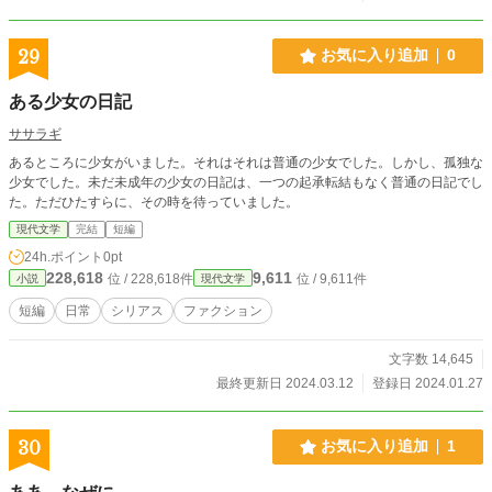
29
お気に入り追加
0
ある少女の日記
ササラギ
あるところに少女がいました。それはそれは普通の少女でした。しかし、孤独な
少女でした。未だ未成年の少女の日記は、一つの起承転結もなく普通の日記でし
た。ただひたすらに、その時を待っていました。
現代文学
完結
短編
24h.ポイント
0pt
228,618
9,611
位 / 228,618件
位 / 9,611件
小説
現代文学
短編
日常
シリアス
ファクション
文字数 14,645
最終更新日 2024.03.12
登録日 2024.01.27
30
お気に入り追加
1