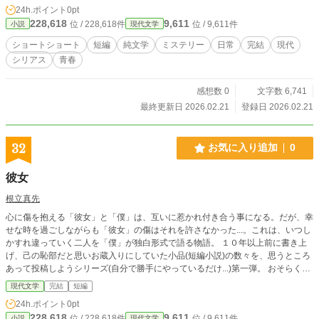
24h.ポイント
0pt
228,618
9,611
位 / 228,618件
位 / 9,611件
小説
現代文学
ショートショート
短編
純文学
ミステリー
日常
完結
現代
シリアス
青春
感想数 0
文字数 6,741
最終更新日 2026.02.21
登録日 2026.02.21
32
お気に入り追加
0
彼女
根立真先
心に傷を抱える「彼女」と「僕」は、互いに惹かれ付き合う事になる。だが、幸
せな時を過ごしながらも「彼女」の傷はそれを許さなかった...。これは、いつし
かすれ違っていく二人を「僕」が独白形式で語る物語。 １０年以上前に書き上
げ、己の恥部だと思いお蔵入りにしていた小品(短編小説)の数々を、思うところ
あって投稿しようシリーズ(自分で勝手にやっているだけ...)第一弾。 おそらく、
当時、恋愛をテーマにしたものはこれだけだったと記憶しています。 ハッキリ
現代文学
完結
短編
言ってウェブ小説には合わないと思いますが、よろしければご覧になっていただ
24h.ポイント
0pt
ければ幸いです。 あと、念のため......こちらすべてフィクションです。 いわゆる
228,618
9,611
位 / 228,618件
位 / 9,611件
小説
現代文学