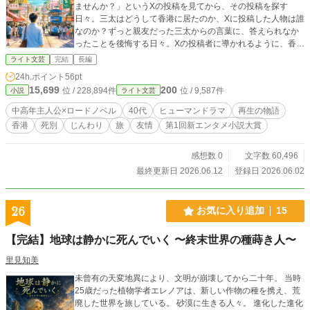
ませんか？」というXの投稿を見てから、その投稿を探す
日々。三太はどうして香港に居たのか、Xに投稿した人物は誰
なのか？ずっと親友だった三太からの言葉に、答えられなか
ったことを後悔する日々。Xの投稿者に導かれるように、香港
へ三太が歩んだ道を探す旅に出る。
ライト文芸
完結
長編
24h.ポイント
56pt
15,699
200
位 / 228,894件
位 / 9,587件
小説
ライト文芸
中高年主人公×ロードノベル
40代
ヒューマンドラマ
再生の物語
香港
死別
じんわり
旅
友情
第1回新エンタメ小説大賞
感想数 0
文字数 60,496
最終更新日 2026.06.12
登録日 2026.06.02
26
お気に入り追加
15
【完結】地球は静かに死んでいく 〜終末世界の種蒔き人〜
里見知美
未曾有の天変地異により、文明が崩壊してから二十年。 当時
25歳だった植物学者エレノアは、新しい作物の種を携え、荒
廃した世界を旅している。 砂漠に生きる人々。 進化した進化