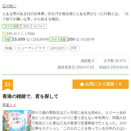
広川朔二
とある男のある日の出来事。街を汚す無法者にとある男がとった行動とは。「ポ
イ捨てが嫌いな男」から始まる物語。
ライト文芸
完結
ｼｮｰﾄｼｮｰﾄ
24h.ポイント
56pt
15,699
200
位 / 228,894件
位 / 9,587件
小説
ライト文芸
短編
ヒューマンドラマ
ほのぼの
日常
感想数 0
文字数 35,471
最終更新日 2024.07.02
登録日 2024.04.01
25
お気に入り追加
0
香港の雑踏で、君を探して
草葉トイ
四十三歳の豊島京は三ヶ月前に会社を辞めた。エリート会社
員だった京は今はハロワに通う冴えない中年男だ。同期入社
で親友だった東山三太が香港で交通事故で亡くなった。その
記事をスクショし「この人のことを知っている日本の人はい