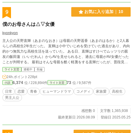
9
お気に入り追加
10
僕のお母さんは△▽女優
kyonkyon
主人公の天野直輝（あまのなおき）は母親の天野遥香（あまのはるか）と2人暮
らしの高校生2年生だった。 直輝は小中でいじめを受けていた過去があり、内向
的かつ無気力な高校生活を送っていた。 ある日、直輝はすけべでムッツリの親
友の飯田蓮（いいだれん）からAVを見せられると、過去に母親がAV女優だった
ことが判明する。 最初はそんな母親を酷く軽蔑をする直輝だったが、普段見せ
ることのなかった母親の過去の苦悩や覚悟を知り、母親と向き合って成長をして
ライト文芸
連載中
長編
いく物語。 エロい物語だと思ったやつ、すまんな。 この物語はエロ要素はあり
24h.ポイント
228pt
ません。 テーマは「家族愛と成長」。 きっと読んだら少しでも前を向いていけ
6,374
73
位 / 228,894件
位 / 9,587件
小説
ライト文芸
る、そんな物語。
日常
恋愛
青春
ヒューマンドラマ
コメディ
家族愛
高校生
男主人公
感想数 0
文字数 1,365,938
最終更新日 2026.08.09
登録日 2025.05.25