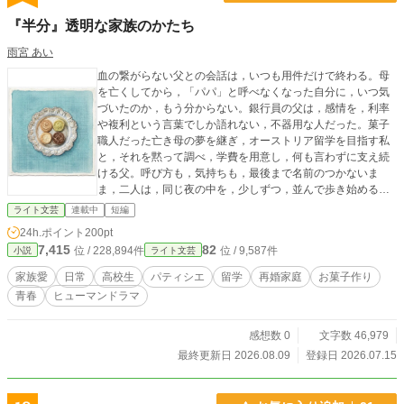
『半分』透明な家族のかたち
雨宮 あい
血の繋がらない父との会話は，いつも用件だけで終わる。母
を亡くしてから，「パパ」と呼べなくなった自分に，いつ気
づいたのか，もう分からない。銀行員の父は，感情を，利率
や複利という言葉でしか語れない，不器用な人だった。菓子
職人だった亡き母の夢を継ぎ，オーストリア留学を目指す私
と，それを黙って調べ，学費を用意し，何も言わずに支え続
ける父。呼び方も，気持ちも，最後まで名前のつかないま
ま，二人は，同じ夜の中を，少しずつ，並んで歩き始める。
──不器用な家族の，静かな再生の物語。
ライト文芸
連載中
短編
24h.ポイント
200pt
7,415
82
位 / 228,894件
位 / 9,587件
小説
ライト文芸
家族愛
日常
高校生
パティシエ
留学
再婚家庭
お菓子作り
青春
ヒューマンドラマ
感想数 0
文字数 46,979
最終更新日 2026.08.09
登録日 2026.07.15