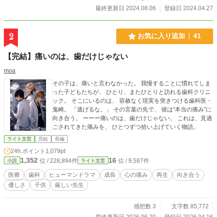
最終更新日 2024.08.06
登録日 2024.04.27
2
お気に入り追加
41
【完結】痛いのは、歯だけじゃない
moa
その子は、痛いと言わなかった。 我慢することに慣れてしま
った子どもたちが、 ひとり、またひとりと訪れる歯科クリニ
ック。 そこにいるのは、 容赦なく現実を突きつける歯科医・
鬼崎。 「逃げるな。」 その言葉の先で、 彼は“本当の痛み”に
向き合う。 ーーー痛いのは、歯だけじゃない。 これは、見過
ごされてきた痛みを、 ひとつずつ拾い上げていく物語。
ライト文芸
完結
長編
24h.ポイント
1,079pt
1,352
16
位 / 228,894件
位 / 9,587件
小説
ライト文芸
医療
歯科
ヒューマンドラマ
成長
心の痛み
再生
向き合う
優しさ
子供
厳しい先生
感想数 3
文字数 85,772
最終更新日 2026.06.20
登録日 2026.04.16