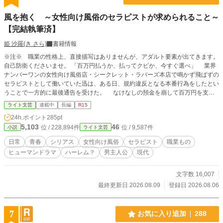
風を抱く ～女性向け風俗のセラピストが求められること～
【完結執筆済】
姫 沙羅(き さら)
書籍情報
※注※ 職業の性格上、直接描写はありませんが、アダルト要素が出てきます。
自己防衛くださいませ。 「百万円払うか、払ってクビか、今すぐ選べ」 業界
ナンバーワンの女性向け風俗店・シークレット・ラバーズ本店で鳴かず飛ばずの
セラピストとして働いていた迅は、ある日、規約違反となる本番行為をしたとい
うことで一方的に最後通告を受けた。 なけなしの預金を崩して百万円を支払
い、最後のお客様を迎えた時。迅の人生は大きく動き出す。 「私と一緒に新し
ライト文芸
連載中
長編
R15
い店を立ち上げない？」 集まらないセラピスト。育たない新人。厳しい評
24h.ポイント
285pt
価。クレーム。そして、百万円の闇――……。 新しく出会った仲間たちと共
5,103
46
位 / 228,894件
位 / 9,587件
小説
ライト文芸
に様々な困難を乗り越え、業界へ新しい風を吹かせるべく奮闘した先に迎える結
末とは。 主人公・迅を中心に個性豊かな登場人物たちが成長する姿と、女性
日常
青春
シリアス
女性向け風俗
セラピスト
職業もの
向け風俗店経営のリアルを描くストーリー。 (原案:志陽) 【全十七話・約二十万
ヒューマンドラマ
ハーレム？
男主人公
現代
字のお話です】 ※他サイト様にも掲載しております※
文字数 16,007
最終更新日 2026.08.09
登録日 2026.08.06
7
お気に入り追加
288