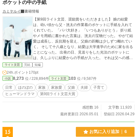
ポケットの中の手紙
カミヤルイ
書籍情報
【第9回ライト文芸、奨励賞をいただきました】 娘の結愛
は、幼い頃から父・洸太の作業着のポケットに手紙を入れて
くれていた。 「パパ大好き」 「いつもありがとう」 折り紙
やメモ用紙に書かれた言葉は、洸太の宝物だった。 やがて結
愛は成長し、反抗期を迎え、父娘の距離は少しずつ離れてい
く。 そして十八歳となり、結愛は大学進学のために家を出る
ことになった。 出発の日、見送りをした光汰のポケットに
は、久しぶりに結愛からの手紙が入った。 それは父への感謝
の言葉と、もう一枚、思いがけない紙だった。 表紙イラスト
ライト文芸
完結
短編
は写真AC様の画像をアプリで処理しています。
24h.ポイント
170pt
8,273
103
位 / 228,894件
位 / 9,587件
小説
ライト文芸
日常
ほのぼの
家族
家族愛
父娘
夫婦
子育て
ヒューマンドラマ
第9回ライト文芸大賞
感想数 16
文字数 11,920
最終更新日 2026.05.01
登録日 2026.04.29
15
お気に入り追加
6