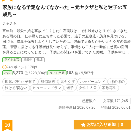
家族になる予定なんてなかった ～元ヤクザと私と迷子の五
歳児～
チャチャ
五年前、最愛の娘を事故で亡くした白石美咲は、それ以来ひとりで生きてきた。
ある雨の日。 仕事帰りに立ち寄った公園で、迷子の五歳児・悠真を見つける。
同じ頃、悠真を保護しようとしていたのは、強面で近寄りがたい元ヤクザの黒崎
蓮。 警察に届けても保護者は見つからず、事情から二人は一時的に悠真の面倒
を見ることになってしまう。 子供との関わりを避けてきた美咲。 子供を幸せに
する資格はないと思い込んでいる黒崎。 正反対の二人だったが、無邪気な悠真
ライト文芸
連載中
長編
に振り回されるうちに、少しずつ距離を縮めていく。 しかしその裏で――。 悠
24h.ポイント
170pt
真の母・彩乃は事故によって記憶を失い、過去を奪われたまま暮らしていた。
8,273
103
位 / 228,894件
位 / 9,587件
小説
ライト文芸
そして彼女のそばには、その状況を利用し、夫を名乗る一人の男がいて……。
失った家族。 守れなかった約束。 そして、もう一度見つける居場所。 これは、
即席バディ×子育て
疑似家族
元ヤクザ
ハッピーエンド
ほのぼの
家族になる予定なんてなかった三人が、本当の家族の形を見つけるまでの物語。
泣ける/切ない
ヒューマンドラマ
迷子
女性主人公
家族再生
笑って、泣いて、心が温かくなる家族再生ストーリー。
感想数 0
文字数 171,245
最終更新日 2026.07.26
登録日 2026.06.01
16
お気に入り追加
0