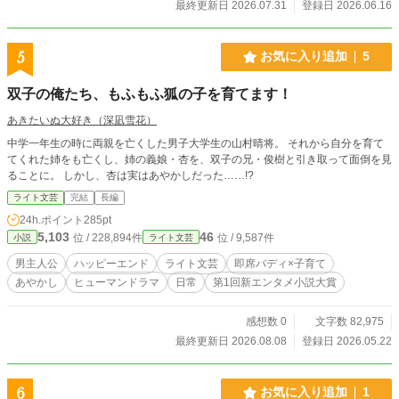
最終更新日 2026.07.31
登録日 2026.06.16
る方は、無理をなさらず、ご自身の心の安全を最優先にお読みください。
5
お気に入り追加
5
双子の俺たち、もふもふ狐の子を育てます！
あきたいぬ大好き（深凪雪花）
中学一年生の時に両親を亡くした男子大学生の山村晴将。 それから自分を育て
てくれた姉をも亡くし、姉の義娘・杏を、双子の兄・俊樹と引き取って面倒を見
ることに。 しかし、杏は実はあやかしだった……!?
ライト文芸
完結
長編
24h.ポイント
285pt
5,103
46
位 / 228,894件
位 / 9,587件
小説
ライト文芸
男主人公
ハッピーエンド
ライト文芸
即席バディ×子育て
あやかし
ヒューマンドラマ
日常
第1回新エンタメ小説大賞
感想数 0
文字数 82,975
最終更新日 2026.08.08
登録日 2026.05.22
6
お気に入り追加
1