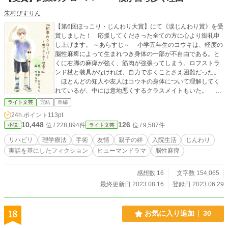
朱村びすりん
【第6回ほっこり・じんわり大賞】にて《涙じんわり賞》を受
賞しました！ 応援してくださった全ての方に心より御礼申
し上げます。 ～あらすじ～ 小学五年生のコウキは、軽度の
脳性麻痺によって生まれつき身体の一部が不自由である。と
くに右脚の麻痺が強く、筋肉が強張ってしまう。ロフストラ
ンド杖と装具がなければ、自力で歩くことさえ困難だった。
ほとんどの知人や友人はコウキの身体について理解してく
れているが、中には意地悪くするクラスメイトもいた。 町
を歩けば見ず知らずの人に不思議な目で見られることもあ
ライト文芸
完結
長編
る。 それでもコウキは、日々前向きに生きていた。 「手術
24h.ポイント
113pt
を受けてみない？」 ある日、母の一言がきっかけでコウキ
10,448
126
位 / 228,894件
位 / 9,587件
小説
ライト文芸
は【選択的脊髄後根遮断術（SDR）】という手術の存在を知
る。 病院で詳しい話を聞くと、その手術は想像以上に大が
リハビリ
理学療法
手術
友情
親子の絆
入院生活
じんわり
かりで、入院が二カ月以上も必要とのこと。 しかし術後
実話を基にしたフィクション
ヒューマンドラマ
脳性麻痺
のリハビリをこなしていけば、今よりも歩行が安定する可能
性があるのだという。 十歳である今でも、大人の付き添い
がなければ基本的に外を出歩けないコウキは、ひとつの希望
感想数 16
文字数 154,065
として手術を受けることにした。 保育園の時から付き合い
最終更新日 2023.08.16
登録日 2023.06.29
がある幼なじみのユナにその話をすると、彼女はあるものを
コウキに手渡す。それは、ひとつ葉のクローバーを手に持ち
ながら、力強く二本脚で立つ猫のキーホルダーだった。 ひ
18
お気に入り追加
30
とつ葉のクローバーの花言葉は『困難に打ち勝つ』。 コウ
キの手術が成功するよう、願いが込められたお守りである。