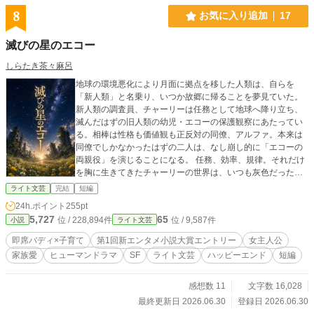
8
お気に入り追加
17
滅びの星のエコー
しらたき茶々麻呂
地球の環境悪化により月面に拠点を移した人類は、自らを
「新人類」と名乗り、いつか故郷に帰ることを夢見ていた。
新人類の調査員、チャーリーは任務として地球へ降り立ち、
滅んだはずの旧人類の幼児・エコーの保護観察にあたってい
る。相棒は性格も価値観も正反対の同僚、アルファ。本来は
同僚でしかなかったはずの二人は、なし崩し的に「エコーの
両親役」を演じることになる。 任務、効率、規律。それだけ
を胸に生きてきたチャーリーの世界は、いつも灰色だった。
けれど、相棒と共に小さな命と紡ぐ時間が、彼女の凍りつい
ライト文芸
完結
短編
た世界に一筋の光を差し込んでいく。 これは与えられた任務
24h.ポイント
255pt
が繋いだ、ひとつの家族の物語。
5,727
65
位 / 228,894件
位 / 9,587件
小説
ライト文芸
即席バディ×子育て
第1回新エンタメ小説大賞エントリー
女主人公
家族愛
ヒューマンドラマ
SF
ライト文芸
ハッピーエンド
短編
感想数 11
文字数 16,028
最終更新日 2026.06.30
登録日 2026.06.30