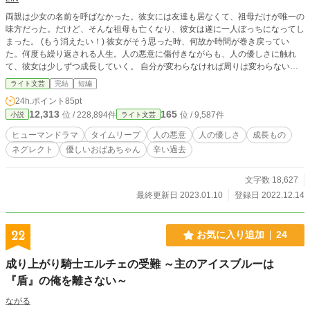
両親は少女の名前を呼ばなかった。彼女には友達も居なくて、祖母だけが唯一の
味方だった。だけど、そんな祖母も亡くなり、彼女は遂に一人ぼっちになってし
まった。 (もう消えたい！) 彼女がそう思った時、何故か時間が巻き戻ってい
た。何度も繰り返される人生。人の悪意に傷付きながらも、人の優しさに触れ
て、彼女は少しずつ成長していく。 自分が変わらなければ周りは変わらない。
それでも変わらなければ、逃げたっていい。味方になってくれる人は必ずいるの
ライト文芸
完結
短編
だから。 優しい祖母の起こした奇跡と傷付きながらも人の温もりを求める少女
24h.ポイント
85pt
の成長の物語。 辛い話から始まるので、ご注意ください。
12,313
165
位 / 228,894件
位 / 9,587件
小説
ライト文芸
ヒューマンドラマ
タイムリープ
人の悪意
人の優しさ
成長もの
ネグレクト
優しいおばあちゃん
辛い過去
文字数 18,627
最終更新日 2023.01.10
登録日 2022.12.14
22
お気に入り追加
24
成り上がり騎士エルチェの受難 ～主のアイスブルーは
『盾』の俺を離さない～
ながる