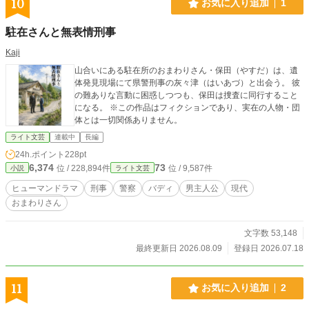
10
お気に入り追加
1
駐在さんと無表情刑事
Kaji
山合いにある駐在所のおまわりさん・保田（やすだ）は、遺
体発見現場にて県警刑事の灰々津（はいあづ）と出会う。 彼
の難ありな言動に困惑しつつも、保田は捜査に同行すること
になる。 ※この作品はフィクションであり、実在の人物・団
体とは一切関係ありません。
ライト文芸
連載中
長編
24h.ポイント
228pt
6,374
73
位 / 228,894件
位 / 9,587件
小説
ライト文芸
ヒューマンドラマ
刑事
警察
バディ
男主人公
現代
おまわりさん
文字数 53,148
最終更新日 2026.08.09
登録日 2026.07.18
11
お気に入り追加
2