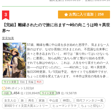
3
お気に入り追加
258
【完結】離縁されたので旅に出ます〜峠の向こうは時々異世
界〜
里見知美
57歳、離縁を機に中山道を歩き始めた恵理子。 気ままな一人
旅のはずが、なぜか黒猫に付きまとわれ、不思議な出来事に
次々と巻き込まれていく。 峠では「振り向いてはいけないも
の」に遭遇し、知らぬ間に“あちら側”と繋がり始める世界。
それでも旅はやめない。 これは、人生をやり直すための一人
旅――のはずだったのに。 ――峠の向こうは、時々異世界。
毎日20時更新。5／5完結予定。 他サイトでも投稿中ですが、
ちょっと仕様を変えてあります。 ※本作は実在の地名を参考
にしたフィクションです。
ライト文芸
完結
長編
R15
24h.ポイント
1,022pt
1,454
19
位 / 228,894件
位 / 9,587件
小説
ライト文芸
女主人公
旅
再生
家族
中山道
神隠し
現代ファンタジー風
第9回ライト文芸大賞エントリー
ヒューマンドラマ
ちょっと切ない