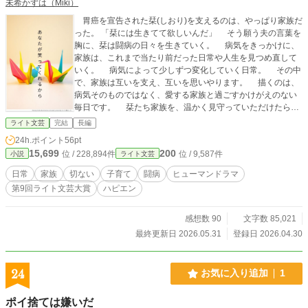
未希かずは（Miki）
胃癌を宣告された栞(しおり)を支えるのは、やっぱり家族だ
った。 「栞には生きてて欲しいんだ」 そう願う夫の言葉を
胸に、栞は闘病の日々を生きていく。 病気をきっかけに、
家族は、これまで当たり前だった日常や人生を見つめ直して
いく。 病気によって少しずつ変化していく日常。 その中
で、家族は互いを支え、互いを思いやります。 描くのは、
病気そのものではなく、愛する家族と過ごすかけがえのない
毎日です。 栞たち家族を、温かく見守っていただけたら嬉
しいです。 毎日更新予定。 栞：私、専業主婦 大輔：夫、
ライト文芸
完結
長編
会社員 琥太郎：息子
24h.ポイント
56pt
15,699
200
位 / 228,894件
位 / 9,587件
小説
ライト文芸
日常
家族
切ない
子育て
闘病
ヒューマンドラマ
第9回ライト文芸大賞
ハピエン
感想数 90
文字数 85,021
最終更新日 2026.05.31
登録日 2026.04.30
24
お気に入り追加
1
ポイ捨ては嫌いだ