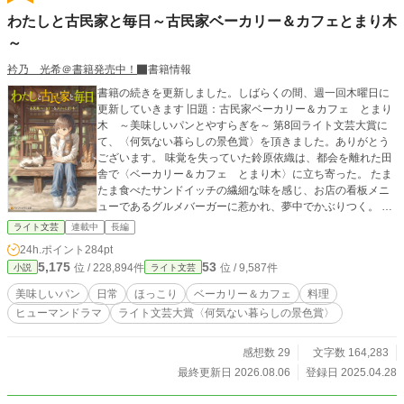
わたしと古民家と毎日～古民家ベーカリー＆カフェとまり木
～
衿乃 光希＠書籍発売中！
書籍情報
書籍の続きを更新しました。しばらくの間、週一回木曜日に
更新していきます 旧題：古民家ベーカリー＆カフェ とまり
木 ～美味しいパンとやすらぎを～ 第8回ライト文芸大賞に
て、〈何気ない暮らしの景色賞〉を頂きました。ありがとう
ございます。 味覚を失っていた鈴原依織は、都会を離れた田
舎で〈ベーカリー＆カフェ とまり木〉に立ち寄った。 たま
たま食べたサンドイッチの繊細な味を感じ、お店の看板メニ
ューであるグルメバーガーに惹かれ、夢中でかぶりつく。 味
覚を取り戻した依織は、ストレスだらけの仕事を退職し、と
ライト文芸
連載中
長編
まり木で働きたいと願い出る。 田舎暮らしでの再生と癒し
24h.ポイント
284pt
と、美味しいパンの物語。 ＊フィクションです。
5,175
53
位 / 228,894件
位 / 9,587件
小説
ライト文芸
美味しいパン
日常
ほっこり
ベーカリー＆カフェ
料理
ヒューマンドラマ
ライト文芸大賞〈何気ない暮らしの景色賞〉
感想数 29
文字数 164,283
最終更新日 2026.08.06
登録日 2025.04.28