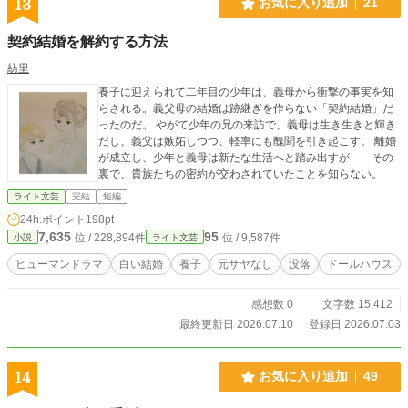
13
お気に入り追加
21
契約結婚を解約する方法
紡里
養子に迎えられて二年目の少年は、義母から衝撃の事実を知
らされる。義父母の結婚は跡継ぎを作らない「契約結婚」だ
ったのだ。 やがて少年の兄の来訪で、義母は生き生きと輝き
だし、義父は嫉妬しつつ、軽率にも醜聞を引き起こす。 離婚
が成立し、少年と義母は新たな生活へと踏み出すが――その
裏で、貴族たちの密約が交わされていたことを知らない。
ライト文芸
完結
短編
24h.ポイント
198pt
7,635
95
位 / 228,894件
位 / 9,587件
小説
ライト文芸
ヒューマンドラマ
白い結婚
養子
元サヤなし
没落
ドールハウス
感想数 0
文字数 15,412
最終更新日 2026.07.10
登録日 2026.07.03
14
お気に入り追加
49