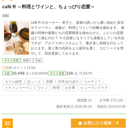
café R ～料理とワインと、ちょっぴり恋愛～
yolu
café R のオーナー・莉子と、後輩の誘いから通い始めた盲目
サラリーマン・連藤が、料理とワインで距離を縮めます。 連
藤の同僚や後輩たちの恋愛模様を絡めながら、ふたりの恋愛
はどう進むのか？ ※小説家になろうでも連載をしている作品
ですが、アルファポリスさんにて、書き直し投稿を行なって
おります。第１章の内容をより描写を濃く、エピソードを増
やして、現在更新しております。
ライト文芸
連載中
長編
24h.ポイント
113pt
10,448
126
位 / 228,894件
位 / 9,587件
小説
ライト文芸
カフェ経営
ほっこり
恋愛
日常ほのぼの
コメディ？
イケメンリーマン
ワイン
料理
お仕事
ヒューマンドラマ
感想数 21
文字数 373,192
最終更新日 2026.06.10
登録日 2019.03.06
20
お気に入り追加
0