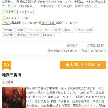
は美咲に、普通の幸福を選ばせるべきだと考えていた。美咲は、それを承知の上
で、ある夜、口を開いた。 佐伯が差し出した答えは、言葉ではなかった。
名古屋・覚王山。坂の上の古い家を舞台に、ある夜の選択を描く短編。 ※本作
ライト文芸
完結
短編
はプロットを著者が作成し、本文の生成にAI（Claude）を利用しています。 ※
24h.ポイント
56pt
本作の続編「同じ速度で」（R18・全十九話）を連載中です。
15,699
200
位 / 228,894件
位 / 9,587件
小説
ライト文芸
年の差
短編
ヒューマンドラマ
現代
切ない
大人の恋愛
名古屋
家政婦
純文学
SF要素
感想数 0
文字数 2,224
最終更新日 2026.05.28
登録日 2026.05.28
30
お気に入り追加
0
地獄三番街
有山珠音
羽ノ浦市で暮らす中学生・遥人は家族や友人に囲まれ、平凡
ながらも穏やかな毎日を過ごしていた。しかし自宅に突如届
いた“鈴のついた荷物”をきっかけに、日常はじわじわと崩れて
いく。そしてある日曜日の夕暮れ、想像を絶する出来事が遥
人を襲う。 父が最後に遺した言葉「三番街に向かえ」。理由