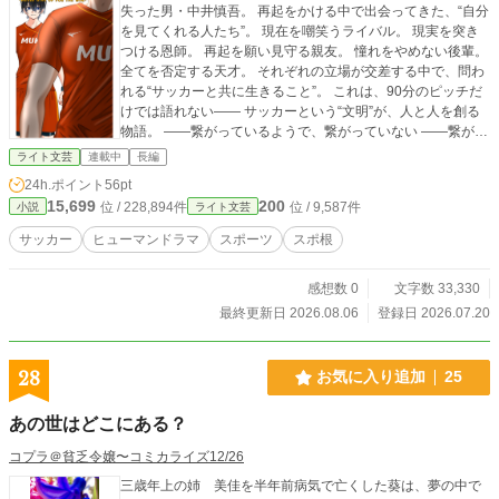
失った男・中井慎吾。 再起をかける中で出会ってきた、“自分
を見てくれる人たち”。 現在を嘲笑うライバル。 現実を突き
つける恩師。 再起を願い見守る親友。 憧れをやめない後輩。
全てを否定する天才。 それぞれの立場が交差する中で、問わ
れる“サッカーと共に生きること”。 これは、90分のピッチだ
けでは語れない―― サッカーという“文明”が、人と人を創る
物語。 ――繋がっているようで、繋がっていない ――繋がっ
ていないようで、繋がっている そんなサッカーの世界へよう
ライト文芸
連載中
長編
こそ。 ※この物語はフィクションであり、実在の人物・団体
24h.ポイント
56pt
とは一切関係ありません。 ※本作では、一部シーンの草案作
15,699
200
位 / 228,894件
位 / 9,587件
小説
ライト文芸
成・添削作業に生成AIを利用しています。設定や物語構成、
キャラクターの掛け合い等は全て作者が行っておりますが、
サッカー
ヒューマンドラマ
スポーツ
スポ根
生成AIを利用していることをご了承ください。 ※本作のシナ
リオ、構想、プロット自体は2025年5月に書き上げておりま
感想数 0
文字数 33,330
す。 ※「カクヨム」「なろう」等の他小説投稿サイトにも投
稿予定。
最終更新日 2026.08.06
登録日 2026.07.20
28
お気に入り追加
25
あの世はどこにある？
コプラ＠貧乏令嬢〜コミカライズ12/26
三歳年上の姉 美佳を半年前病気で亡くした葵は、夢の中で