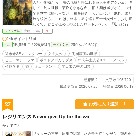
人と小動物たち。 海の化身と呼ばれる巨大生物アクレム。 そ
して、終末世界に芽吹く小さな命。 旧人類は滅びゆく。 それ
でも世界は終わらない。 種を蒔き、人と出会い、別れ、また
旅を続ける。 これは、終末世界を巡る五十代女性の、少し寂
しくて、どこかほのぼのとしたロードノベル。 「迎えに行
く」 二十年前の約束を胸に、彼女は今年も第3ゲートへ向か
ライト文芸
完結
長編
R15
う――。 この物語は、25歳のエレノアが恋人と生き別れ、生
24h.ポイント
56pt
涯をかけて彼が迎えにくるのを待ち、死にゆく地上で生き続
15,699
200
位 / 228,894件
位 / 9,587件
小説
ライト文芸
けるロードノベル。切なくも優しい地球に生き残った生物と
人々との出会いを描いた作品です。 初日は二話、翌日からは
近未来SFファンタジー
女主人公
文明崩壊後の世界
一日一話で投稿します。 全話書き終えていますので、最後ま
ヒューマンドラマ
ポストアポカリプス
中高年主人公×ロードノベル
で安心してお読みください。 話は3章で作られていて、7月27
植物学者
旅
ミュータント
非日常の中の日常
日に完結します。どうぞよろしくお願いします。 【中高年主
人公×ロードノベル】の題材で第1回エンタメ小説大賞に応募
しています。 ※画像はAI作成しています。
感想数 2
文字数 105,720
最終更新日 2026.07.27
登録日 2026.06.18
27
お気に入り追加
1
レジリエンス-Never give Up for the win-
かえでてん
サッカーの本場、欧州で活躍した過去を持ちながら、輝きを