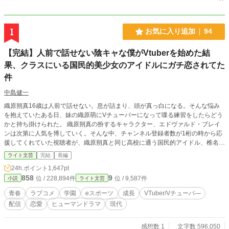
1
お気に入り追加
94
【完結】人前で話せない陰キャな僕がVtuberを始めた結
果、クラスにいる国民的美少女のアイドルにガチ恋されてた
件
中島健一
織原朔真16歳は人前で話せない。息が詰まり、頭が真っ白になる。そんな悩み
を抱えていたある日、妹の織原萌にVチューバーになって喋る練習をしたらどう
かと持ち掛けられた。 織原朔真の扮するキャラクター、エドヴァルド・ブレイ
ンは次第に人気を博していく。そんな中、チャンネル登録者数が1桁の時から応
援してくれていた視聴者が、織原朔真と同じ高校に通う国民的アイドル、椎名町
45に属する音咲華多莉だったことに気が付く。 彼女に自分がエドヴァルドだと
ライト文芸
完結
長編
バレたら落胆させてしまうかもしれない。彼女には勿論、学校の生徒達や視聴者
24h.ポイント
1,647pt
達に自分の正体がバレないよう、Vチューバー活動をするのだが、織原朔真は自
858
9
位 / 228,894件
位 / 9,587件
小説
ライト文芸
分の中に異変を感じる。 ネットの中だけの人格であるエドヴァルドが現実世界
にも顔を覗かせ始めたのだ。 学校とアルバイトだけの生活から一変、視聴者や
青春
ラブコメ
学園
eスポーツ
成長
VTuber/Vチューバ―
同じVチューバー達との交流、eスポーツを経て変わっていく自分の心情や価値
配信
恋愛
ヒューマンドラマ
現代
観。 これは織原朔真や彼に関わる者達が成長していく物語である。 カクヨム、
小説家になろうにも掲載しております。
感想数 1
文字数 596,050