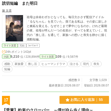
読切短編 また明日
黛 文彦
祖母は余命わずかとなっても、毎日欠かさず配信アイドル
「るなちゃん」を見ていた。孫である私は、その姿に寂しさ
と嫉妬を覚える。なぜそこまで夢中になるのか。けれど最期
の夜、祖母が呼んだ一つの名前が、すべてを変えていく。現
代の「推し活」を通して、家族への想いと喪失を静かに描く
感動短編。
ライト文芸
完結
ｼｮｰﾄｼｮｰﾄ
24h.ポイント
142pt
9,210
109
位 / 228,894件
位 / 9,587件
小説
ライト文芸
感動
家族愛
推し活
ヒューマンドラマ
泣ける
現代
喪失
短編
感想数 0
文字数 1,029
最終更新日 2026.08.07
登録日 2026.08.07
17
お気に入り追加
55
【受賞】約束のクローバー ～僕が自ら歩く理由～