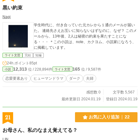
黒い約束
Nagi
学生時代に、付き合っていた元カレから１通のメールが届い
た。 連絡先さえお互いに知らないはずなのに、なぜ？ このメ
ールから、13年後、2人は秘密の約束を果たすことにな
る・・・ ＊この小説は、note、カクヨム、小説家になろう、
に掲載しています。
ライト文芸
完結
短編
24h.ポイント
85pt
12,313
165
位 / 228,894件
位 / 9,587件
小説
ライト文芸
恋愛要素あり
ヒューマンドラマ
ダーク
夫婦
感想数 0
文字数 5,567
最終更新日 2024.01.19
登録日 2024.01.19
21
お気に入り追加
22
お母さん、私のなまえ覚えてる？
LIN