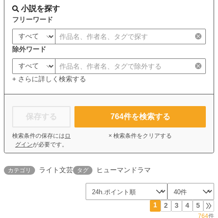
小説を探す
フリーワード
除外ワード
+ さらに詳しく検索する
保存する
764
件を検索する
検索条件の保存には
ロ
× 検索条件をクリアする
グイン
が必要です。
ライト文芸
ヒューマンドラマ
カテゴリ
タグ
1
2
3
4
5
764
件