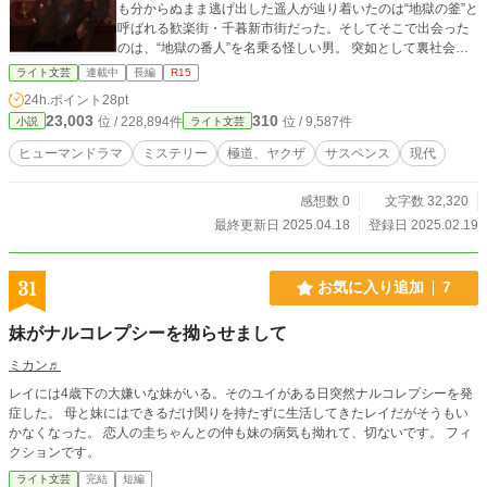
も分からぬまま逃げ出した遥人が辿り着いたのは“地獄の釜”と
呼ばれる歓楽街・千暮新市街だった。そしてそこで出会った
のは、“地獄の番人”を名乗る怪しい男。 突如として裏社会へ
と足を踏み入れた遥人を待ち受けるものとは──。
ライト文芸
連載中
長編
R15
24h.ポイント
28pt
23,003
310
位 / 228,894件
位 / 9,587件
小説
ライト文芸
ヒューマンドラマ
ミステリー
極道、ヤクザ
サスペンス
現代
感想数 0
文字数 32,320
最終更新日 2025.04.18
登録日 2025.02.19
31
お気に入り追加
7
妹がナルコレプシーを拗らせまして
ミカン♬
レイには4歳下の大嫌いな妹がいる。そのユイがある日突然ナルコレプシーを発
症した。 母と妹にはできるだけ関りを持たずに生活してきたレイだがそうもい
かなくなった。 恋人の圭ちゃんとの仲も妹の病気も拗れて、切ないです。 フィ
クションです。
ライト文芸
完結
短編