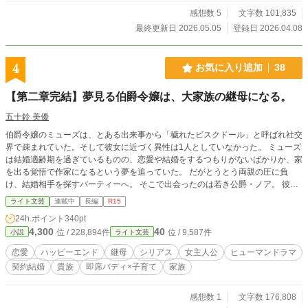
感想数 5
文字数 101,835
最終更新日 2026.05.05
登録日 2026.04.08
4
お気に入り追加
38
【第二章完結】夢見る伯爵令嬢は、大家族の継母になる。
五十鈴 美優
伯爵令嬢のミューズは、とある出来事から「穢れたビスクドール」と呼ばれ社交
界で疎まれていた。そして彼女に近づく異性は1人としていなかった。 ミューズ
は結婚適齢期を過ぎているものの、恋愛や結婚をするつもりがないばかりか、家
を出る覚悟で作家になるという夢を追っていた。 だがとうとう両親の圧に負
け、結婚相手を探すパーティーへ。 そこで出会ったのは若き公爵・ノア。 彼
は、公爵家で受け入れた孤児たちの母親役を務められる結婚相手を探していた。
ライト文芸
連載中
長編
R15
「夢を追うことを反対しない人なら、結婚相手は誰でも良い」と言うミューズ
24h.ポイント
340pt
に、ノアは契約結婚を提案する。 ミューズは「大家族の母親」を務め、夢を叶
4,300
40
位 / 228,894件
位 / 9,587件
小説
ライト文芸
えることはできるのか———？ そして、2人は封じられた過去から始まっていた
運命に翻弄されていくのだった。 これは訳アリな2人が手を取り合い、己の道を
恋愛
ハッピーエンド
継母
シリアス
女主人公
ヒューマンドラマ
拓いていく、近代貴族社会×ロマンス×ヒューマンドラマ 新エンタメ小説大賞
契約結婚
貴族
即席バディ×子育て
家族
にエントリー中です。投票よろしくお願いいたします！！ 【注意】 本作には、
暴力・犯罪・虐待・死・差別・戦争など、読者の方によっては強い不快感やトラ
ウマを想起させる描写が含まれます。 これらの表現は、いかなる暴力・犯罪・
感想数 1
文字数 176,808
差別行為を助長し、肯定する意図はありません。 フラッシュバックの心配があ