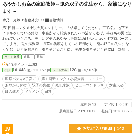
あやかしお宿の家庭教師～鬼の双子の先生から、家族になり
コウキとユナは、いつか自由気ままに二人で町の中を散歩
ます～
しようと約束を交わしたのだった。 果たしてコウキは、自
らの脚で不自由なく歩くことができるのだろうか── かけ
衿乃 光希＠書籍発売中！
書籍情報
がえのない友との出会い、親子の絆、少年少女の成長を描い
た、ヒューマンストーリー。 ※この物語は実話を基にしたフ
第1回新エンタメ小説大賞エントリー。 「結婚してください。王子様」 地下ア
ィクションです。 登場する一部の人物や施設は実在するも
イドルをしている鈴歌。事務所から斡旋されたパパ活から逃げ、事務所の男に追
のをモデルにしていますが、設定や名称等ストーリーの大部
われていたところ、美しい容姿のあやかし煌輝に助けられ、思わずプロポーズし
分を脚色しています。 また、物語上で行われる手術「選択
てしまう。 兎の湯温泉 月華の番頭をしている煌輝から、鬼の双子の先生にな
的脊髄後根遮断術（SDR）」を受ける推奨年齢は平均五歳前
って欲しいと依頼され、引き受けることに。 先生を引き受けた鈴歌は、煌輝に
後とされております。医師の意見や見解、該当者の年齢、障
「一緒にお願いします」と条件をつけた。 引き受けた煌輝と二人三脚で双子の
ライト文芸
連載中
長編
害の重さや特徴等によって、検査やリハビリ治療の内容に個
教育をする。 人間とあやかしの〈即席バディ×子育て〉
24h.ポイント
113pt
人差があります。 物語に登場する主人公の私生活等は、全
10,448
126
ての脳性麻痺の方に当てはまるわけではありませんのでご理
位 / 228,894件
位 / 9,587件
小説
ライト文芸
解ください。 ◆2023年8月16日完結しました。 ・素敵な表紙
即席バディ×子育て
第１回新エンタメ小説大賞エントリー
絵をちゅるぎ様に描いていただきました！
あやかしお宿
双子の先生
疑似家族
ヒューマンドラマ
女主人公
ほのぼの
イケメン
日常
感想数 13
文字数 100,291
最終更新日 2026.08.06
登録日 2026.06.26
19
お気に入り追加
142