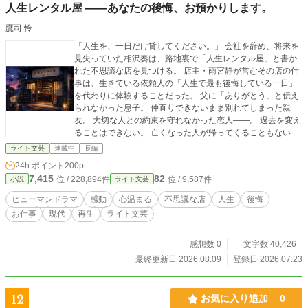
人生レンタル屋 ――あなたの後悔、お預かりします。
鷹司 怜
「人生を、一日だけ貸してください。」 会社を辞め、将来を
見失っていた相沢奏は、路地裏で「人生レンタル屋」と書か
れた不思議な店を見つける。 店主・雨宮静が営むその店の仕
事は、生きている依頼人の「人生で最も後悔している一日」
を代わりに体験することだった。 父に「ありがとう」と伝え
られなかった息子。 仲直りできないまま別れてしまった親
友。 大切な人との約束を守れなかった恋人――。 過去を変え
ることはできない。 亡くなった人が帰ってくることもない。
それでも、誰にも言えなかった想いと向き合えたとき、人は
ライト文芸
連載中
長編
もう一度、前を向いて歩き出せる。 そして奏自身もまた、決
24h.ポイント
200pt
して消えることのない後悔を胸に抱えていた。 これは、傷つ
7,415
82
位 / 228,894件
位 / 9,587件
小説
ライト文芸
いた心にそっと寄り添い、明日を生きる勇気を届ける、小さ
な店の優しい奇跡の物語。
ヒューマンドラマ
感動
心温まる
不思議な店
人生
後悔
お仕事
現代
再生
ライト文芸
感想数 0
文字数 40,426
最終更新日 2026.08.09
登録日 2026.07.23
12
お気に入り追加
0