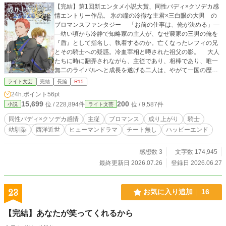
【完結】第1回新エンタメ小説大賞、同性バディ×クソデカ感
情エントリー作品。 氷の瞳の冷徹な主君×三白眼の大男 の
ブロマンスファンタジー 「お前の仕事は、俺が決める」―
―幼い頃から冷静で知略家の主人が、なぜ農家の三男の俺を
『盾』として指名し、執着するのか。亡くなったレフィの兄
とその騎士への疑惑。冷血宰相と噂された祖父の影。 大人
たちに時に翻弄されながら、主従であり、相棒であり、唯一
無二のライバルへと成長を遂げる二人は、やがて一国の歴史
を塗り替えるクーデターの只中に…… レフィの盾となるた
ライト文芸
完結
長編
R15
め、エルチェが越えてきた受難を描く、主従ブロマンスの硬
24h.ポイント
56pt
派な成り上がりファンタジーです。 なお、この物語は、法
15,699
200
位 / 228,894件
位 / 9,587件
小説
ライト文芸
律・法令に反する行為を容認・推奨するものではありませ
ん。 小説家になろう、カクヨムにて「成り上がり、もしくは
同性バディ×クソデカ感情
主従
ブロマンス
成り上がり
騎士
エルチェの受難」というタイトルで公開しているものに修正
幼馴染
西洋近世
ヒューマンドラマ
チート無し
ハッピーエンド
を加えたものになります。
感想数 3
文字数 174,945
最終更新日 2026.07.26
登録日 2026.06.27
23
お気に入り追加
16
【完結】あなたが笑ってくれるから