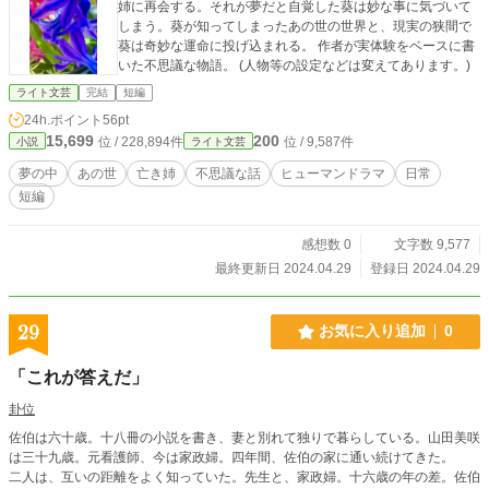
姉に再会する。それが夢だと自覚した葵は妙な事に気づいて
しまう。葵が知ってしまったあの世の世界と、現実の狭間で
葵は奇妙な運命に投げ込まれる。 作者が実体験をベースに書
いた不思議な物語。 (人物等の設定などは変えてあります。)
ライト文芸
完結
短編
24h.ポイント
56pt
15,699
200
位 / 228,894件
位 / 9,587件
小説
ライト文芸
夢の中
あの世
亡き姉
不思議な話
ヒューマンドラマ
日常
短編
感想数 0
文字数 9,577
最終更新日 2024.04.29
登録日 2024.04.29
29
お気に入り追加
0
「これが答えだ」
卦位
佐伯は六十歳。十八冊の小説を書き、妻と別れて独りで暮らしている。山田美咲
は三十九歳。元看護師、今は家政婦。四年間、佐伯の家に通い続けてきた。
二人は、互いの距離をよく知っていた。先生と、家政婦。十六歳の年の差。佐伯